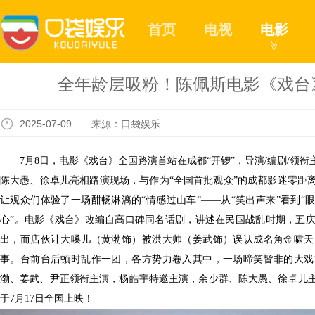
首页
电视
电影
≫
全年龄层吸粉！陈佩斯电影《戏台
2025-07-09 来源：口袋娱乐
7月8日，电影《戏台》全国路演首站在成都“开锣”，导演/编剧/领
陈大愚、徐卓儿亮相路演现场
，与作为
“全国首批观众”的成都影迷零距
让观众们体验了一场酣畅淋漓的
“情感过山车”——从“
笑出声来
”
看到
“
心”。电影《戏台》改编自高口碑同名话剧，讲述在民国战乱时期，五
出，而店伙计大嗓儿（黄渤饰）被洪大帅（姜武饰）误认成名角金啸天
事。台前台后顿时乱作一团，各方势力卷入其中，一场啼笑皆非的大戏
渤、姜武、尹正领衔主演，杨皓宇特邀主演，余少群、陈大愚、徐卓儿
于7月17日全国上映！