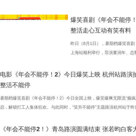
材、打造兼顾共情与深度的作
11岁，被探案剧情牢牢吸引住。
的同时，也进一步凸显出创作团队
边学做菜，另一边却是孩子们接受
不同维度的解读，让观众对年会落
整活演绎，金句频出、笑点拉满；
大「升」！ 1.jpg 2.jpg 深
乐的大唐探案之旅，沉浸式体验“机
停！2》由北京合众睿客影视文化
情，中式机关设计也很有巧思。”还
好菜与一段故事在影像中形成
飞。预告前半段喜感松弛，后半段
还有小观众大胆发言，在线喊话主创
牌比心名场面等，各类花活接
场，董润年、应萝佳、张若昀、白
觉奇观。不少携孩子一同观影的家长
爆笑喜剧《年会不能停！
司、中国电影产业集团股份有限公
别喜欢龙宫浴场、百妖夜行的情节
馨日常 色香味承载和平表达 同
同于以往的面貌。身处动荡之中，
点极度适配全家观看，现场笑声迭
解读影片循环设定暗含人生成长的
刷、三刷观众踊跃分享新的感悟和
到了传统文化的魅力”。影片由程
整活走心互动有笑有料
度文化传播有限公司、中青新影文
友能参与探案，大朋友也能感受到
龙餐馆后厨的备菜日常切分为层层
预告结尾，一句“徐先生，你真觉得
分别带孩子和母亲一刷、二刷，一
自己内心所求就能跳出循环；谈及
共同嗨聊，氛围热烈。现场趣味互
名不分先后）领衔声音出演，将于
映。
小男孩激动地表示：“这部电影我
人穿插其间，与食材一同构成一幅
人们对故事走向的好奇，龙餐馆在
之时，全体主创向现场观众致以诚
合亲身经历，坦言看清现实后依旧
择“马”系人设、一起说“爱你呦”
1.jpg 此次影片选择在西安开启
昨日（8月1日），暑期档爆笑喜剧
品，我十分欣慰！”语气一本正经
为主要视觉元素，龙餐馆的烟火气
将走向何方？ 4赛夫.jpg 3沈腾 
祝福，爆笑声四起，整场路演就在
真挚发言令现场观众动容落泪；张
众提问刘马组合穿越闯关是否也对
敬。影片以万国来朝的大唐为故事
上海站顺利举行，导演董润年、总
案动画，《大唐妖探》以全年龄适
的别样火花。画面既呈现出开灶前的
好吃饭传递最朴素的温暖 同步发
3.jpg4.jpg 爆笑喜剧引燃观
蒙尘却从未熄灭过理想火种，只要
年一连分享影片与四大名著关联的
参照唐代长安“二市一百零八坊”的
别主演孙艺洲，特别出演田雨、王
观影期待。 电影《大唐妖探
化。在温暖的光线中，呈现出三人
前，身后巨幅龙纹折扇展开，东方
2》正在全国热映，高能欢乐戏份
一番；面对年轻观众对未来职场的
掌名场面对应《水浒传》除暴安良的侠
城”。此外，主创团队还依托“八水
后，惊喜互动不断。影片已于昨日全
电影《年会不能停！2》
画影视传媒（天津）有限公司、天
的大片质感与人情温度。 在
带笑意的徐福专注掌勺，将酱汁淋
底卸下生活与工作疲惫，收获满分
“做恶人也可以，做勇士也可以，做
设计出自《三国演义》，至于《红
的动力脉络，将大唐千年璀璨文明
感全网认证，口碑热度持续走高，
整活不能停
文化有限公司、幸福蓝海影视文化
团队对细节的极致追求的创作态度
之下，墙面弹痕与裂纹清晰可见，
为全片一大亮点，二人一冲一稳，
自己能成为这个角色，并且愿意为
“宝二爷直接变身董事长”。 他表
具想象力的大唐奇幻都市图景。 2.
片讲述了“缺心眼”刘奔与“没脾气”
公司、深圳市一怡以艺文化传媒有
载情感记忆的家常味道，到龙餐馆
安穿透画面，为这幅祥和图景铺上
花火，不少观众看完直呼“又癫又好
怡然不内耗、勇敢追梦的角色内核，
望观众观影时能读出独有的熟悉感
电影，《大唐妖探》满足了大小观
卡”，由此开启掀桌狂欢、打脸逆
暑期档爆笑喜剧《年会不能停！2》
京萌谷文化传媒有限公司、北京微梦
下因地制宜的融合表达，逐步构建
前硝烟在后”的对比，将日常烟火
展，主创辗转多座城市近距离和影
语；孙艺洲、田雨互评所饰演角色Pe
义，她表示如果现实环境一时半会
片跌宕起伏的探案冒险故事，能够
担任总制片人，张若昀、白客、高
启，解锁打工人集体狂欢。与此同时
日全国上映，预售火热进行中。此外
饮食习惯，团队对菜单结构与烹饪
涎欲滴的厨房场景，一边是尚未散
来自各地的观众现场输出花式好评
长身份加入互动，上演众和高层互
声集合越来越大，我们的勇气出现
在主角的冒险征程中收获勇气、善
洲特别主演，田雨、王耀庆特别出
利举行，导演董润年、总制片人应
国超前点映均可正常购票观影，特
配，在保留中餐技法的同时实现文
地烹饪佳肴，使得影片“好好吃饭”
当代打工人内心的同时，也依靠纯
嘻哈也惊喜现身并分享观影感受，称
前后的成长变化，张若昀分别使用了
年观众而言，环环相扣、悬念十足
漠男、酷酷的滕、闫佩伦主演，钟
庚戌亮相现场，与观众展开热情互
《年会不能停2！》青岛路演圆满结束 张若昀白客
您全家抢先入城欢乐探案！
物均以“真实可食”为前提，在保证
义。 5李治廷.jpg 6老扎.jp
别真实，仿佛在演我上班日常”“带
满满。 影片笑点爽感双在
奔，还调侃前期刘奔一定会吐槽后期
物、根植传统的文化内核，也让观
影院越笑越大「升」！ 2.jpg 1.
爆棚，猫眼电影点映开分9.6、淘