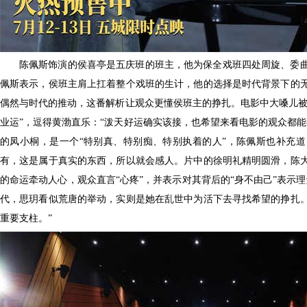
陈佩斯饰演的侯喜亭是五庆班的班主，他为保全戏班四处周旋、委
佩斯表示，侯班主肩上扛着整个戏班的生计，他的选择是时代背景下的
偶然与时代的推动，这番解析让观众更懂侯班主的挣扎。电影中大嗓儿被
业运”，逗得黄渤直乐：“泼天好运确实该接，也希望来看电影的观众都
的凤小桐，是一个“特别真、特别痴、特别执着的人”，陈佩斯也补充
有，这是属于真实的东西，所以就会感人。
片中的
徐明礼精明圆滑，陈
的命运牵动人心，观众直言
“心疼”，并表示对其背后的“身不由己”表示
代，思玥看似荒唐的举动，实则是她在
乱世中为活下去寻找希望的挣扎
重要支柱。
”