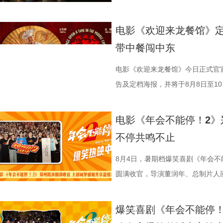
观众近距离交流。现场主创们一起
酷的滕、闫佩伦更是解锁各式魔性
论。影片将于8月22日全国上映，8
迎来龙餐馆》作为战争美食喜剧大
出、即兴抻面互动点燃气氛，蒋奇
solo气场拉满，霸气夺人；李晨
前点映火热进行中，预售现已全
远赴中东谋生，在当地与餐馆经理
电影《欢迎来龙餐馆》定
“龙餐馆找到家的感觉”。现场不仅
和集团全员卸下压力，跟随舞步一
货满满 活动现场趣味互动接
馆，将中华美食带入异乡。在餐馆
带中餐闯中东
撼美味，大片质感拉满”。参演演
片一大出圈名场面，首映礼、路演
主创现场上手挑战，将片中巧思满
人被迫卷入动荡之中，在生存与抉
的王立轩直言“电影里演的都是我的
少网友称“看完电影后脑子里全是阳
cos狄少、阿萨现身活动，邀请主
生、赛夫（奥马尔·谢里夫 饰）在
电影《欢迎来龙餐馆》今日正式官宣
“好好吃饭在战乱中是奢侈，在中国
除嗨舞彩蛋之外，影片凭借高
也围绕影片展开了真诚分享。 
人物之间的情感呈现给观众。“菜备
告及定档海报，并将于8月8日至10日
影片更深刻的现实意义。 8文牧野 沈腾
达，收获大量口碑好评，不少观众评
影我们做了六年，花大力气打造原
的温馨画面，展现龙餐馆人与人之
争美食大片，影片讲述的是中国厨
牧野 沈腾 蒋奇明 李治廷.jpg
从头笑到尾狠狠解压”“带着爸妈一
现一个探案故事，让它适合全年龄
馆》由文牧野执导，宁浩监制，文
当地结识餐馆经理马俊生（蒋奇明
电影《年会不能停！2》
为“近年少见的高质量之作”。不少
内笑声此起彼伏，无数观众在故事
秘了“机关长安城”的设计理念：“
蒋奇明、奥马尔·谢里夫主演，李治
发，他们也被迫卷入其中，不得不
不停共鸣不止
难与守护的深层含义，将其塑造成承
对职场百态的犀利描摹，荒诞戏谑
把大唐与机关结构相融合，城市里
映。 匠心烹制银幕美食奇观 
馆从生意渐入正轨到突遭战争打断
停留于反战表层，而是深入呈现普
压感直抵心底。影片正在热映，和
靠机关运行的，希望让大家觉得
此次发布的美食特辑以徐福、
间形成鲜明反差。定档海报中，徐
8月4日，暑期档爆笑喜剧《年会不
“好好吃饭”的朴素信念传递人文关
瘾的解压狂欢！ 专家座谈会顺
出演雷淞然、张呈也在现场畅聊从
话和观众们隔空打招呼开头，迅速
佳肴满桌，与身后未散的硝烟痕迹
圆满收官，导演董润年、总制片人
度的表演；蒋奇明则展现其优秀的
昨日（8 月 7 日），电影《
言：“我们从舞台走到大银幕后面，
腾、锅气升腾，各式中式菜肴在翻
酷、美食的烟火气与热闹的氛围一
田雨，友情出演欧阳奋强亮相现场
引发观众对爱与和平的持续共鸣。 9文
开，影片导演董润年、总制片人应
会更贴近一些，都比较内敛；张呈
员逐一亮相，金牌主厨徐福掌勺稳
“硬菜”充满期待。《欢迎来龙餐馆》
情洋溢。影片讲述了“缺心眼”刘奔与
爆笑喜剧《年会不能停！
迎来龙餐馆》由坏猴子（上海）文
创新叙事、现实表达与市场传播等议
读二人角色内核：“阿萨代表纯真，
勺、切墩，学习的过程轻松又充满
重要场景将上下延展，为观众独家
限流体验卡”，由此开启掀桌狂欢