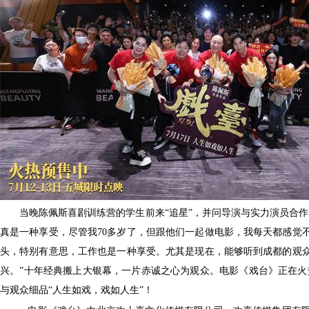
当晚陈佩斯喜剧训练营的学生前来
“追星”，
并问
导演与实力演员合作
真是一种享受
，尽管我70多岁了，但
跟他们一起做电影，我每天都感觉
头，特别有意思，工作也是一种享受。尤其是现在，能够听到成都的观
兴。
”十年经典搬上大银幕，一片赤诚之心为观众。电影《戏台》正在火热
与观众细品“人生如戏，戏如人生”！