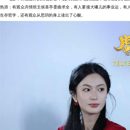
热浪：有观众共情班主侯喜亭委曲求全，有人要接大嗓儿的事业运，有
生存哲学，还有观众从思玥的身上读出了心酸。