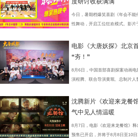
度研讨收获满满
的深入，徐母问到归期时，徐福短暂
内心与现实选择为后续埋下伏笔。
今日，暑期档爆笑喜剧《年会不能停
馆陡然转向动荡处境。原本安稳的生
性舞动，开启工位狂欢模式。影片
的场面快切，人物关系与命运走向
总制片人应萝佳出席现场，与一众
与女儿“好好吃饭”，以克制而含蓄
流，研讨成果丰硕。影片讲述了“缺心
电影《大唐妖探》北京首
对照中，引出人物命运走向与故事
遇、喜提“无限流体验卡”，由此开
“夯！”
与叙事走向的期待。 3沈腾 蒋奇明.j
董润年执导，应萝佳担任总制片人
以龙餐馆开业为核心，红灯高挂、
达菲惊喜出演，孙艺洲特别主演，
8月6日，中国首部喜剧探案动画
闹瞬间。徐福、马俊生（蒋奇明 饰
阳奋强友情出演，童漠男、酷酷的
演程腾、联合导演黄珉、总制片人
治廷 饰）与龙餐馆的朋友们置身
眼电影开分9.6，正在爆笑热
白指导程寅，领衔声音出演雷淞然
材，笑意天真烂漫。但表面喜庆之
尾彩蛋全员舞力全开 魔性洗脑
建、蔡海婷、范哲琛等主创悉数亮
沈腾新片《欢迎来龙餐馆
新生与希望，也隐约映照时代动荡
停！2》惊喜释出“阳光开朗大男孩
交流。 影片讲述了立志成为“
气中见人情温暖
为情感纽带，为画面增添耐人寻味的现实
场面，为观众献上一场专属打工人
演 雷淞然）与初入长安的狼妖实习
腾 奥马尔·谢里夫.jpg 路演首
闪烁，沉闷的办公室一秒切换热舞
开启了一段笑闹互怼的刺激探案之
8月7日，电影《欢迎来龙餐馆》释
首站电影《欢迎来龙餐馆》“美味配
动全体员工律动起舞，将所有工作
欢乐热血的冒险故事，以及“喜剧+
预售已开启，并将于8月8日至10日1