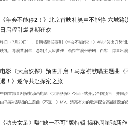
白客、大鹏、田雨集结花式整活玩梗，戳中观众笑点，同时走心互动直击
偷拍骑车的他，即便被闺蜜戳中心事仍嘴硬不肯承认；镜头切换至颜立尧
告。作为街霸系列辨识度拉满的野性格斗家，由杰森・莫玛颠覆形象饰演
映，8月8日至10日14:00-21:0
限公司、中青新影文化传媒（海南
笑成这样了”“看完就一个字爽”的
预售中！此外，电影8月4日-7日
后汉所以倾颓也”，令现场笑声四起，同时也
满，不少影评人盛赞其轻松的喜剧
心。张若昀与白客现场接受观众挑战，对视十秒比拼剪刀石头布，几局博
角，他因保健室被苏明仪细心照料对她产生了兴趣，当风吹落的帽子被他
兰卡携雷电之力震撼登场，笼斗绝境、兽化嘶吼、回旋撞等完整亮相，带
院看《年会不能停！2》，解压不
锁长安奇案！
影片全国热映口碑走高 爆笑燃爽解
既有娱乐爽感，亦有现实温度。影
《年会不能停2！》北京首映礼笑声不能停 六城路
翻全场；大鹏现身惊喜拉满，谈及这次年会表演笑称心情非常激动，更爆
戴上、下雨天他带着她躲雨等细碎画面，铺展出两人暗藏情愫的双向试探
汁原味的游戏经典设定，作为丛林的电击猛兽，布兰卡以其独特的野性魅
2》由北京合众睿客影视文化传播
线后，猫眼电影开分9.6，各大媒体
酣畅淋漓的观影体验。 杭州站路演
日启程引爆暑期狂欢
时与白客“在台上吸氧把歌唱完”；还有观众称田雨饰演的 Bob 总甩手掌
当苏明仪主动追问心意，颜立尧的沉默，瞬间击碎少女的满心期待。随着
强大的电击能力在游戏中成为了众多玩家的心头好，这次从游戏到屏幕，
国电影产业集团股份有限公司、儒
好”评价构成观众热议高频词汇，
小分队董润年、应萝佳、张若昀、
标待人的行事风格与自家领导完美重合；主创更复刻片中扇巴掌名场面，
误会接连爆发：颜立尧被现任质问动心无从辩解，程砚的出现让苏明仪情
压迫感直击而来，再度点燃全球老玩家情怀。 封面图_26.jpg 电影《街
昨日（7月29日），暑期档爆笑喜剧《年会不能停2！》举办“笑出升势”
传播有限公司、中青新影文化传媒
性。伴随观影热度持续攀升，“猴子大
动，分享观影感受。导演董润年分享
影片这次是打工人“嘴替 + 手替”，双重解压爽感拉满。 4.jpg 3.jpg 谈及
溃，颜立尧和程砚大打出手......故事拉扯感持续升级。预告结尾单车告白
王》（暂译）故事聚焦1993年世界格斗大赛，赛场之内拳脚交锋、知名
映礼。导演董润年、总制片人应萝佳，领衔主演张若昀、白客，惊喜出演
场面火速出圈，全网刷屏玩梗，传播
幕后创作巧思，他指出炼丹炉里反
心创作，导演董润年现场透露故事有取材近年真实采访素材，无限流设定
名场面，与毕业分手的泪目画面形成鲜明对比，将少年爱而不得的青春遗
番上演；赛场之下邪恶组织暗流涌动，利用地下笼斗、全球赛事酝酿巨大
菲，特别出演田雨、王耀庆，友情出演李乃文、李晨，主演童漠男、闫佩
停”等真实反馈层出不穷，再度印
意义本质与此相同，同时也是呼应
下，内核依旧聚焦普通人在职场遭遇的现实困境。总制片人应萝佳表示对
至顶点。 影片横跨十年光阴，高中时期身为风纪股长的苏明仪
谋。隆不仅要直面昔日战友的宿命对决，还要迎战布兰卡这类能力诡异、
吕星辰等主创悉数亮相，现场分享创作巧思与幕后故事。同时，路演也将
电影是“打工人的最强续命神器”，
萝佳的走心发言令观众动容，她坦
电影《大唐妖探》预售开启！马嘉祺献唱主题曲《
中极具仪式感的年会戏份，剧组特意沿用第一部同款拍摄场地，保留情怀
登记违纪之名靠近随性不羁的颜立尧，把心动藏进每一次记名；程砚始终
凶悍的特殊格斗家，多重危机交织，对决悬念拉满。影片已定档2026年1
日开启，主创们将在青岛、杭州、上海、深圳、成都、郑州六城陆续与观
生动道出观影过程中酣畅淋漓、解压放松
于观众，真诚希望大家能在笑声中
退！》邀你共赴探案之旅
续，在她眼中，年会戏份的本质是打工人的精神寄托，这也是贯穿整个系
守在少女身后，将满腔爱意独自封存，始终没有勇气袒露心意。同龄人肆
16日北美上映。 地下笼斗氛围拉满 经典招式高燃呈现 这支单人预告以
面。 自开启限时点映以来，电影密集的爆笑笑点、脑洞大开的
影片的深度内核与温情共鸣向内容也
整活接连不断，张若昀、白客神还原“
精神内核。张若昀与观众同样感动于片尾演讲戏份，直言“个人力量很难
霍青春，三人却被迫提前面对情爱纠葛与成长别离，那些藏在盛夏、止于
黑张力的斗兽场牢笼拉开序幕。铁笼栏杆之内，无数被囚禁者疯狂冲撞栏
叙事，搭配燃爽的逆袭情节，持续收获广大观众强烈共鸣。影片讲述了新
中国首部喜剧探案动画电影《大唐妖探》今日正式开启全国预售，并同步
戏剧表达，本片结尾刘奔的高燃点
魔性抽象，引得台下笑声此起彼伏。
结构性问题”，真正改变环境的力量藏在每一个普通打工人身上；白客谈
的心动，最终化作跨越十年无法抹平的青春怅惘。 塑造多元暗
将这场生死擂台的狂暴气息推向极致。转瞬之间，牢笼深处电光骤然闪烁
工人“癫疯”相见，群像集结大乱“逗”，爆梗整活不能停的全新脑洞故事，
由马嘉祺演唱的主题曲《不退！》MV。清亮有力的歌声配合高能刺激的
层从业者被看见、被认可，这一细
断刘奔的奥数烦恼。面对观众的“求
杰的“打脸式反击”，调侃其反差感拉满的举动是“民谣风混搭摇滚风”；大
像 联动毕业季戳中青春离别共鸣 区别于市面上甜宠向青春片，
道覆盖高压电流的绿色兽形身影破土而出，布兰卡正式登场，野性威压瞬
润年执导，应萝佳担任总制片人，张若昀、白客、高叶领衔主演，大鹏、
片段，将狄少（声音出演 雷淞然）、阿萨（声音出演 张呈）不信天命、
观影后表示“眼泪唰的一下就掉下来
连连。接续青岛站主创跳舞名场面
演现场更高歌一曲《我的未来不是梦》将场面直接拉回影片年会表演高燃
偷喜欢你》以写实笔触刻画两种截然不同的暗恋：苏明仪明目张胆、小心
卷整片斗兽场。 电光缠绕全身、蓬松鬃毛根根竖立，杰森・莫玛饰演的
菲惊喜出演，孙艺洲特别主演，田雨、王耀庆特别出演，李乃文、李晨、
妥协的态度诠释得淋漓尽致。 平台单曲图.jpg 影片由程腾执导，黄珉联
映，结伴观影开怀大笑！ 电影《
两位“开朗大男孩”即兴开跳，歌舞
《功夫女足》曝“缺一不可”版特辑 揭秘周星驰新作
落；田雨则幽默建议现场观众“送一张电影票给领导”，在欢乐中青岛站路
的单向奔赴，程砚沉默隐忍、不求回应的长久守护，两种隐秘心事交织，
遵从游戏形象，绿色兽化皮肤、锋利爪牙与狂暴体态高度还原玩家记忆中
奋强友情出演，童漠男、酷酷的滕、闫佩伦主演，钟汉良特邀出演。影片
演，雷淞然、张呈（排名不分先后）领衔声音出演，将于8月8日全国上
播有限公司、天津猫眼文化传媒有
正在爆笑热映，今日至8月4日还