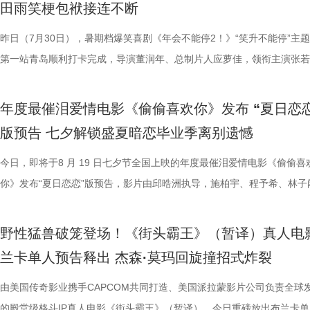
田雨笑梗包袱接连不断
每一道菜既服务叙事，也具备生活
《我不是药神》到《奇迹·笨小孩
色好评强势印证，电影《年会不能
《年会不能停！2》正在全国院线
择业难题，白客再度引用《出师表
统文化的深厚底蕴。 3.jpg 在
断 上海站路演映后见面，董润年
情一路高涨。 影片讲述了“缺心眼”
昨日（7月30日），暑期档爆笑喜剧《年会不能停2！》“笑升不能停”主
食物不再只是场景元素，而成为连
找到平衡，旨在挖掘普通人身上的
卡解压解气，全家组团观影笑声不
好评，猫眼购票平台稳定保持高分
恢弘志士之气，不宜妄自菲薄，引
到场观影。轻松欢乐的剧情、精巧
耀庆、范湉湉等一众主创齐聚现场
提“无限流体验卡”，由此开启掀桌
第一站青岛顺利打卡完成，导演董润年、总制片人应萝佳，领衔主演张若
吃饭”在极端环境中，延展出关
事从本土社会议题延伸至国际化战
5.jpg6.jpg7.jpg 电影《
循环设定，全程笑点高密度输出，
即彼的答案；酷酷的滕全程输出满满
象，全程牢牢吸引着观众们的目光
动环节欢乐整活不断，张若昀、白
执导，应萝佳担任总制片人，张若
白客，惊喜出演大鹏、特别出演田雨齐齐亮相。现场全员与观众欢乐互动
《欢迎来龙餐馆》由坏猴子（上海
通人处境与选择的刻画，以此完成
司、天津猫眼文化传媒有限公司、
无效内卷、任人唯亲等糟心日常尽
场，持续点燃现场氛围；影片片尾
索、推敲真相，化身民间小神探，
集”的脑洞提问，二人调侃刘奔很
喜出演，孙艺洲特别主演，田雨、
享幕后趣闻，将7月29日北京首映礼的笑声一直延续至青岛路演，今日至8
限公司、中国电影产业集团股份有
腾此次也在角色塑造上呈现出更为
娱乐股份有限公司、上海有态度文
观影全程极致解压，爽感贯穿始终。
大家分享了《阳光开朗大男孩》舞蹈排练
束后，不少家长纷纷给出好评，表示
提问的情景设置，孙艺洲、田雨、
友情出演，童漠男、酷酷的滕、闫
年度最催泪爱情电影《偷偷喜欢你》发布 “夏日恋恋
日还将继续在杭州、上海、深圳、成都、郑州五城与大家爆笑相见。此前
军（上海）影业有限公司、北京元
福，从后厨掌勺时的沉稳从容，到
南）有限公司出品，正在爆笑热映
反应，高叶化身理想上班搭子，搭
评如潮 嗨爽爆笑后劲十足 电影《
程看得投入、看得开心，更在轻松
引得台下掌声连连；全员歌舞成为
中，一起走进影院越笑越大「升」！
版预告 七夕解锁盛夏暗恋毕业季离别遗憾
点映期间，影片上座率累计三次登顶，口碑认证、预售票房一路上涨，目
限公司、东阳浦天影视文化有限公
反差中层层展开。预告结尾的一声
一众实力派演员，精准拿捏不同层
观众献上一场爆笑爆爽的极致观影盛
这部电影也激发了孩子对传统文化
孩》音乐声响起，张若昀、白客歌
升 同步释出的今日上映新媒体图
映及预售总票房已突破3000万，猫眼电影点映开分9.6、淘票票点映开分9
今日，即将于8 月 19 日七夕节全国上映的年度最催泪爱情电影《偷偷喜
影视制作有限公司出品，影片将于8
他揪心动荡又未知的命运。蒋奇明
爆笑桥段。 不少观众看完直呼 
平台好评层出不穷，从密集笑点塑
育人、寓教于乐”的效果。现场的小
火爆。惊喜嘉宾钟楚曦现身观众席
上，全员姿势神态魔性夸张，把当代
高分加持笑“升”不能停。 1.jpg 影片讲述了新老打工人“癫疯”相见，群像
你》发布“夏日恋恋”版预告，影片由邱晧洲执导，施柏宇、程予希、林子
10日14:00-21:00举行全国超前点
张力。首次搭档的二人以戏里戏外
来，看得太解气”“和同事边看边共
实内核，全维度收获观众一致盛赞。
太酷了”“看得非常开心”。此次观
“让我们都变成更好的人”，收获全场欢呼
释得淋漓尽致。自《年会不能停！2》
乱“逗”，爆梗整活不能停的全新脑洞故事，由董润年执导，应萝佳担任总
衔主演。该预告以盛夏校园为底色，完整铺展三人错综复杂的暗恋拉扯，
的情感张力层层递进，也让观众对
评，坦言影片笑点轻松，无晦涩内
转变极具冲击力，最终幡然醒悟点
日登陆全国影院，相约家人朋友共赴一
影片细节，透露片中《题菊花》一
爽”等口碑关键词全网刷屏，以最
人，张若昀、白客、高叶领衔主演，大鹏、庄达菲惊喜出演，孙艺洲特别
女单向奔赴的心动、少年隐忍沉默的守护、毕业即分手的青春遗憾尽数呈
苏苏.jpg 7丽娜.jpg 电影《
满。影片牢牢抓住大众情绪需求，
少观众深受触动；刘马组合借助无限
5.jpg 电影《大唐妖探》由深圳
性关联；面对观众提出的对于当下“
的爆笑喜剧气质。今日电影全国上
野性猛兽破笼登场！《街头霸王》（暂译）真人电
演，田雨、王耀庆特别出演，李乃文、李晨、欧阳奋强友情出演，童漠男
延续台式青春细腻治愈的叙事质感，用满是烟火气的校园日常，戳中所有
司、北京大麦娱乐文化有限公司、
兼具直击人心的情感共鸣。影片正
影的爆笑氛围与打工人的解压爽感双双拉到极
有限公司、天津猫眼微影文化传媒
分享亲身经历，她认为认清自己想
“无限流”脑洞大开，在极致喜感之
兰卡单人预告释出 杰森·莫玛回旋撞招式炸裂
酷的滕、闫佩伦主演，钟汉良特邀出演。影片目前火热预售中，8月1日
在夏日里不敢宣之于口的年少心事。 盛夏心事尽数展露 三角爱
娱乐股份有限公司、梦将军（上海
浸式收获一场痛快解压的欢乐观
时，影片层层撕开欺上媚下、裙带
蓝海影视文化集团股份有限公司、
求融入不适应的环境；张若昀也带来
人最强外挂”。刘马组合喜提金手指
上映，一起走进影院越笑越大「升」！ 2.jpg 青岛路演全场热情拉满 花
织甜蜜与离别酸涩 此次发布的“夏日恋恋” 版预告以苏明仪第一
由美国传奇影业携手CAPCOM共同打造、美国派拉蒙影片公司负责全球
司、浙江开心麻花影业有限公司、
北京合众睿客影视文化传播有限公
象，精准戳中打工人爽点，让观众
艺文化传媒有限公司、北京千万间
矛盾，找到自己的定位，也可以在
爽感层层升级，“狂扇巴掌”的高燃
笑点共鸣双在线 青岛路演现场互动氛围热烈十足，董润年、应萝佳，张
切入，开篇便直白袒露少女暗恋：她总能在人群一眼望见颜立尧，偷偷坐
的殿堂级格斗IP真人电影《街头霸王》（暂译），今日重磅放出布兰卡单
集团有限公司、上海儒意影视制作有
产业集团股份有限公司、儒意电影
鸣。随着口碑持续走高，越来越多的
公司、北京微梦创科网络技术有限
表达观点，一句“亲贤臣，远小人
掌下去整个人都通透了”。荒诞又