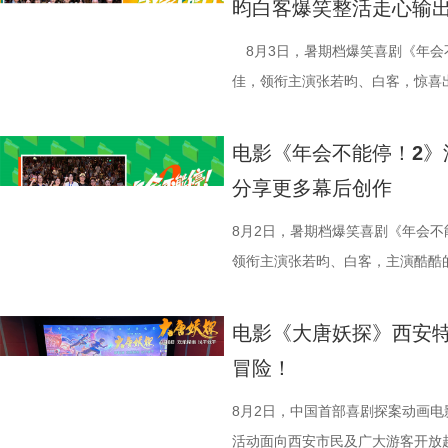
昀白客爆笑整活走心输
司、中国电影产业集团股份有限公
式，导演董润年表示，创作中借用
总制片人曹紫建分享了创作团
忙，与徐福的初次碰面便“独自扛下
的战争场面与美食烹制的烟火细节
导，应萝佳担任总制片人，张若昀
（上海）影业有限公司、北京元气
拆解送礼、站队等各类潜规则，以
动画百花齐放，让观众看到更多元的
付，但在相处中逐渐形成默契，马俊
浩监制，文牧野、郎群力、钟伟编
出演，孙艺洲特别主演，田雨、王
8月3日，暑期档爆笑喜剧《年会
公司、东阳浦天影视文化有限公司
的现实困境。总制片人应萝佳补充，
打”导演的趣事，笑称导演“想要的
够磨合成功。而徐福与龙餐馆里其
夫主演，李治廷特别出演，谢里夫·
情出演，童漠男、酷酷的滕、闫佩
佳，领衔主演张若昀、白客，惊喜
视制作有限公司出品，影片将于8月
现实感受之外，更具象化了年轻人
终才呈现出这座充满生命力的长安
闹。伴随着一道道菜品出锅，不仅
德、拉塞尔·希利、奈拉·阿克拉姆
分9.6，正在爆笑热映，一起走进影院越
雨，友情出演欧阳奋强出席成都路
映中。
矛盾。 现场专家亦充分肯定
合家庭观众看的一部电影——孩子
味，也折射出每个角色不同的
情出演。 海报.jpg 沈腾勇闯中
演热情似火 欢笑声中圆满收官 郑
事。现场不同年龄、职业的观众走
电影《年会不能停！2》
饶曙光称其是兼具深度的高级讽刺
与真挚。 大小观众踊跃分
餐馆的日常与各个人物关系自然融
困境 电影《欢迎来龙餐馆》聚焦
应萝佳、张若昀、白客、田雨、欧
片讲述了“缺心眼”刘奔与“没脾气”
分享更多幕后创作
中国电影制片人协会理事长焦宏奋
动现场不仅有主创们干货满满的分
的生活气息。为了将色香味俱全的
和羁绊，从烟火日常到战争突发，
齐聚于此，既有轻松欢乐的趣味互
卡”，由此开启掀桌狂欢、打脸逆
给予高度认可，称其是对外讲好中
男、罗圣灯、黄金豆，动画导演赵
建了美食团队，与文牧野导演、美
时代动荡之中。在不断逼近的现实
围拉满，张若昀、白客现场比心，大
担任总制片人，张若昀、白客、高
8月2日，暑期档爆笑喜剧《年会不
心主任张红称赞影片职场刻画犀利
观影感受。谭卓真诚赞道：“中国
式，前后尝试了二三十道菜式。其
成为故事展开的核心。 1沈腾.jpg
声此起彼伏；化身“诸葛卧龙”的白
洲特别主演，田雨、王耀庆特别出
领衔主演张若昀、白客，主演酷酷
感十足；北京文艺评论家协会主席王
越来越棒。我看得意犹未尽，有太
甚至需要借助滑轮才能开启。这道
沈腾饰演的徐福一声“上菜”，菜品
张若昀饰演的刘奔对标刘备，欧阳
漠男、酷酷的滕、闫佩伦主演，钟汉
动，畅聊创作细节与名场面，一路笑
化循环叙事包裹职场异化的悲剧内
周铁男则称赞“这是一部诚意满满的
不同饮食文化在碰撞中，呈现出新
蒋奇明饰演的马俊生分工合作，在
抛梗调侃，轻松欢乐。 谈及影片
在爆笑热映，一起走进影院越
气”马杰包子铺“癫疯”相遇、喜提
电影《大唐妖探》西安特
视研究所所长赵卫防、中国电影评
中落泪，并表示很喜欢这部电影的
锅，热气升腾、香气弥漫，食客围
条。徐福凭借地道的中餐手艺，让
年和总制片人应萝佳分别给出不同
欢笑温情双向在线 成都站路
袭的全新脑洞故事，由董润年执导
冒险！
限流不是弱化现实主义，而是用魔
关满满的度假胜地。” 台下其
生活气息，也让人与人之间的情感
火。烤全羊、铁锅炖等中式美食在
已看淡得失，不在乎去留，而胡董
携张若昀、白客、庄达菲、孙艺洲
叶领衔主演，大鹏、庄达菲惊喜出
架，为国产喜剧题材影片提供宝贵
小时带孩子赶来的妈妈感慨：“咱
尾，文牧野导演道出“在徐福眼里，
景象。然而，突如其来的战火打破
初心，会尽力留下他；总制片人应
后交流兼具趣味互动与走心分享，
演，李乃文、李晨、欧阳奋强友情
8月2日，中国首部喜剧探案动画
一致认可影片兼具艺术创新、现实
西应该让孩子们见识到。”一位带着
朴素表达，让这份关于生存与温暖
火逐渐席卷整座城市。镜头在美食
发言极具正向价值，公司若将其开
表情管理小游戏，结合加班、功劳
汉良特邀出演。影片猫眼电影开分9
活动面向西安市民及广大游客开放