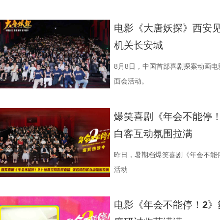
同步释出的终极海报定格开业欢聚
现人物关系与时代背景的复杂情绪
电影《大唐妖探》西安见
《欢迎来龙餐馆》“美味配送中”主
机关长安城
首站，现场气氛热烈，主创围绕影
展开交流，引发强烈共鸣。 微信图片_20
8月8日，中国首部喜剧探案动画
影片口碑持续发酵，被称为“近年少
面会活动。
达，唤起观众对爱与和平的深层思
宁浩监制，文牧野、郎群力、钟伟
爆笑喜剧《年会不能停！
里夫主演，李治廷特别出演，影片正
白客互动氛围拉满
1沈腾 蒋奇明.jpg 2蒋奇明 奥马
悄然逼近 影片同步发布终极预告，
昨日，暑期档爆笑喜剧《年会不能
事主线，通过分屏与往返切换串联
活动
馨、烟火气十足，“中华厨魂”的牌
在轻松、幽默的语气里，向徐母介
电影《年会不能停！2》
舞士气、日常相处等细节，将龙餐