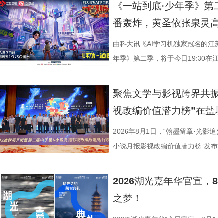
正剧框架 讲述一位“状元”的
《非诚勿扰》节目组联合苏州工业
《一站到底·少年季》第
沧浪。 1894年，41岁的
官方微博、抖音、视频号及ai荔枝
番轰炸，黄圣依张泉灵
后就要挨打的现实，他毅然放弃功
珏、孙嬿婉将携手《非诚勿扰》人
业、兴教育、兴城市推动南通成为“
组成“打卡团”阵容，带领多组情侣
由科大讯飞AI学习机独家冠名的江
的发展进程。 爱国、救国、
觅缘之旅。 图片8.png 苏州是
年季》第二季，将于今日19:30在
生》特别选取张謇得中状元的同年
语，一面是工业园区的摩登璀璨。本
位优秀少年集结登场，开启一场兼
剧张强表示：“当国家和民族面临
依托金鸡湖与独墅湖双湖水域联动
量。首期赛场就将迎来二选一残酷
聚焦文学与影视跨界共振
个过程中成为了时代精神标识。
心动美好的浪漫之旅。打卡动线贯
有一支队伍能够晋级进入下一赛程
视改编价值潜力榜”在盐
中国早期企业家兴办实业、产业救
02、独墅湖月亮湾码头、飞翔雕塑
而出？答案今晚揭晓！ PBL
情怀、富民理想和社会责任，凝练为
融天幕、月光码头九大地标，让参
较于第一季，本季赛制紧扣新课标
2026年8月1日，“翰墨留章·光影
神，力求为新时代企业家精神培
浪漫故事。 图片9.png 打卡之
PBL项目挑战模式，模拟真实学
小说月报影视改编价值潜力榜”发
《江海潮生》这个剧名，既代表江
地居民及外籍人士、港澳台同胞提
行知行合一、学以致用的教育内核
活动由中国世界电影学会、江苏省
张謇立足中华文化、拥抱时代
02两座旅游驿站，在“婚拍友好驿
加持、学科专家权威解读，以科学
化广电和旅游局、盐城经济技术开
2026湖光嘉年华官宣
大变局下，张謇的人生贯穿了甲午
宾还会前往独墅湖月亮湾码头，体
子告别被动学习，培养自主学习、
公司、中子星（陕西）影业有限公
之梦！
点，其个人命运与国家命运紧密相
翔雕塑，嘉宾们将登上128米亚洲
力。 节目通过抢位赛、团队轮
达文化传媒公司联合主办，盐城师