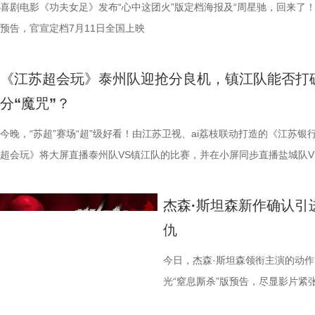
自我惩罚。大银幕放大宿命的无力，看完后劲绵长，不愧是循环悬疑天花
属居所、定期火焰消毒树架、夏令时户外放风机制，全方位还原考拉舒适
片独特的号召力。相信此次新作不仅能够唤醒观众内心深处的观影记忆，
悠闲。看似是一群闲散自在的小人物，却个个眼神坚定，霸气侧漏，反差
少年团展开睡眠知识问答，从几点睡最合适、睡多久更健康，到半夜醒来
喜剧电影《功夫女足》发布“心中这团火”版定档海报及“周星驰，回来了！
副本.jpg 无限循环鼻祖首登内地
板。” 还有影迷指出，在观众已经看了大量类似叙事结构的作品后，《恐
环境 繁育科普更是干货满满，考拉仅 33-35 天短暂孕期，新生儿仅有花
一次对经典喜剧基因的深情回望，让人在银幕前得以重温那份久违的“星”
现得淋漓尽致。这群惹不起的市井奇人，上场将会掀起怎样的热血风浪呢
办，美食奖励不断加码。面对这些困扰打工人的睡眠问题，师父又会带来
预告，官宣定档7月11日全国上映
次《恐怖游轮》首次登陆中国内地
轮》的口碑仍旧坚挺，逻辑也仍经得起推敲，甚至可以开辟出新的解读方
大小，需在育儿袋发育半年；幼崽必须食用母考拉特殊分泌物才能消化带
剧感动。 在情怀的依托下，影片标志性的戏剧张力同样引
这份悬念，唯有走进影院方能揭晓。 周星驰脑洞全开，功夫女足奇招尽现
助眠小妙招？ 2、痛经不要硬扛！国医少年团解锁女性经期健康课 走进“
究剧情细节、绘制时间线、分析循
早已成为经得住时间考验的作品。“十多年之后依然新奇的无限嵌套循环
树叶；野外考拉单胎进化逻辑、野外栖息地危机、迁地保护野外复壮长远
胜。第二大看点则聚焦于原汁原味的无厘头喜剧风格。从目前释出的物料
星驰导演的电影素以天马行空、充满脑洞著称，他总能在看似荒诞的设定
走廊”，“钝刀割肉”“疼到眼前一黑”等真实描述，让夏之光、高卿尘震惊不
机会，还是一场迟到了17年的大银
《江苏超会玩》泰州队迎抢分良机，镇江队能否打
构，经典真的永远不过时。” 上映前夕，影片超前点映已在全国率先开启
等专业知识，都通过日常饲养场景自然输出。孩子看得津津有味，家长也
看，电影依然保留着那种荒诞中透着温情的幽默底色。密集的喜剧笑料与
建出自洽而动人的世界观，将日常细节转化为极具戏剧张力的笑料，同时
李雅娟分享自己的痛经经历，陈妍希也提醒大家多理解女性经期状态。痛
迷圈层到大众观众，这部作品始终
分“魔咒”？
批观众纷纷在社交平台分享观后感：“大银幕太震撼了”“细节多到头皮发麻”
完整野生动物保育知识，真正实现看纪录片的同时完成自然启蒙。 图片11.
路的台词设计层出不穷，力求让观众在捧腹大笑之余，也能感受到周氏喜
对人物成长与团队精神的深刻观照。想必《功夫女足》也延续了这一创作
的“忍忍就好”吗？ 杭州市中医院中医妇科主任医师马景师父通过黑巧克
循环逻辑的推演以及隐藏细节的分
完立刻想二刷”。这些评价也印证了一个事实——《恐怖游轮》不仅属于
图片12 (1).jpg 一场双向奔赴的陪伴，节目完结但故事未完待续 上线至
生活细节的独特解构。 与幽默风格相辅相成的，是表现形
因，他将功夫足球的舞台拓展至全球性赛事，风格迥异的多国队伍轮番登
红汤、暖宝宝等日常话题，带领国医少年团破解痛经护理误区。高卿尘凭
今晚，“苏超”赛场“超”级好看！由江苏卫视、ai荔枝联动打造的《江苏银
影迷深夜研究剧情的经典之作终于
十七年，它同样属于今天。豆瓣8.5分、超百万人评分的成绩，让它成为
数粉丝自发蹲守更新、记录每只考拉生日，把考拉当成生活里温柔精神寄
的大胆突破。第三大看点则是功夫与现代女足跨界碰撞的脑洞设定。影片
各种稀奇古怪的招数与功夫绝技混搭碰撞。如此多样的元素，在周星驰手
活经验答对师父问题，被夸“适合学妇科”，意外找到新赛道。除了常见的
超会玩》将大屏直播泰州队VS镇江队的比赛，并在小屏同步直播盐城队V
大银幕所带来的沉浸体验将进一步
留名的经典，而首次登陆内地大银幕，则让它拥有了全新的生命。 《恐
有人每周奔赴园区只为远远看一眼心爱考拉，有人为每只小家伙剪辑专属
统的功夫招式与绿茵竞技巧妙交织，在动作设计与视听语言上倾注了大量
但不显凌乱，反而因独特的喜剧逻辑而妙趣横生，让人期待他如何延续一
误区，师父还会现场教学哪些缓解痛经的按揉方法？ 3、从“盐”值刺客到升
州队、无锡队VS宿迁队、徐州队VS南京队的三场焦点对决。主持人李响
复出现的场景、每一个细微的伏笔
轮》正在全国院线热映。风暴已至，轮回开启。那艘名为“埃俄罗斯”号的
频，屏幕内外，一场人与考拉、平台与家庭的温柔双向陪伴悄然成型。 
思。传球、防守与射门在此处演化为一场场精心编排的功夫交锋。这种打
疯狂创意，将足球竞技、各路奇招与喜剧包袱熔于一炉，创造出别具一格
公堂，三高风险藏不住了 三高离年轻人很远吗？本期节目中，国医少年
老搭档夏宇翔一起，为大家带来本轮赛事的精彩解读。目前，在积分榜上
得前所未有的震撼呈现。 百万人认
杰森·斯坦森新作确认引
游轮上的秘密，正等待更多观众走进影院揭晓。
的故事走到了尾声，但属于考拉的生活永远没有休止符。长隆的桉树林依
有认知的奇幻设定，不仅展现了女足队员的柔韧与武艺的刚猛，也为全片
幕奇观。 在电影《功夫女足》中，周星驰的脑洞或许更体现在角色塑造
了一堂“三高健康课”。预防高血压环节，李峰师父通过“身体信号盲盒”带
州队2胜3负位列第十，镇江队则六战皆墨排名倒数第一。对两支球队而
轮》豆瓣评分长年保持在8.5，超百
仇
日鲜活，八代考拉大家族在这片专属家园里自在吃喝、安然休憩，而横跨
了兼具燃感与爽感的视觉张力。 而在精彩的动作呈现与幽
编排上。影片中，女足队员们性格迥异，彼此间的摩擦反而成为戏剧张力
认识高血压风险，陈妍希“屡屡中招”，高卿尘感叹“姐姐，这节目来的真值
场比赛既是荣誉之战，更事关常规赛后半段的走势，双方势必将拼尽全力
第 191 位。相比单纯依靠反转
国、助力野生考拉种群复壮的保育计划也在稳步推进。 图片15 (1).jpg 
素的包裹之下，影片最能触动观众的，莫过于周星驰导演一贯的人文精神
源。夸张技能混搭竞技场面，碰撞出独特的喜剧火花。可以预见，影片将
笑点拉满。含盐量竞猜中，面包、话梅、泡面等常见食物轮番登场，谁才
州队主场不容有失，“冠军泰”盼逆风起势 对泰州队来说，这是一场不容
惊悚、命运寓言与人性剖析巧妙融
今日，杰森·斯坦森领衔主演的动
14.jpg 我们暂时和这段温柔的线上陪伴挥手作别，可这段旅程带给我们
四大看点在于接地气的小人物成长与蜕变。 剧中的女足队员们并非完美
集笑料中展现一支队伍从摩擦到凝聚的转变，让观众在让观众在欢笑中看
藏最深的“盐”值刺客？随后，高卿尘迎来“摸脉初体验”，认真学习“寸关尺
比赛！ 此前四场比赛，泰州队接连负于徐州队、无锡队、苏州队等传统
的故事世界。许多观众在首次观影
光“窒息厮杀”版预告，尽显影片紧
不会消散，看过考拉母子间的不舍牵挂，读懂保育员二十年默默坚守，了
她们在面对强敌和外界施压时，同样会历经迷茫、退缩与自我怀疑。正是
长和坚持。这份奇思，正是《功夫女足》献给观众的独特惊喜。 电影《
次上手诊脉，现场又紧张又好笑。 高血糖环节则化身趣味公堂，大米粥
仅在扬州身上全取三分，表现可以用差强人意来形容。究其原因，在于泰
为寻找那些隐藏在细节中的线索与
与肃杀氛围扑面而来。《怒之杀》