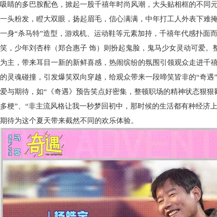
吸睛的多巴胺配色，掀起一股千禧年时尚风潮，大头贴相框的不同
一头粉发，瞪大双眼，扬起眉毛，信心满满，中年打工人外表下难掩
一身“杀马特”造型，游戏机、运动鞋等元素加持，千禧年代感扑面而
笑，少年刘杏梓（郑合惠子 饰）则扮起鬼脸，鬼马少女灵动可爱。
为主，带来耳目一新的新鲜喜感，热闹缤纷的氛围引领观众走进千禧年
的灵魂碰撞，引发爆笑双向穿越，给观众带来一段啼笑皆非的“奇遇
爱与期待，如“《奇遇》预告笑点好密集，整顿职场的精神状态狠狠
多梗”、“非主流风格让我一秒梦回初中，那时候的生活都有种经济
期待为这个夏天带来截然不同的欢乐体验。