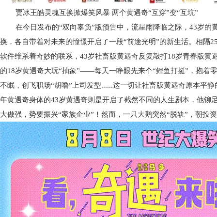
贾冰王皓灵魂互换掀爆笑风暴
两个黄遇奇
“互穿”变“互坑”
在今日发布的
“双向辜负”版预告中，流星雨降临之际，43岁的
换，各自带着对未来的憧憬开启了一段“前途光明”的新生活。相隔2
软件维系着奇妙的联系，43岁社畜版黄遇奇反复敲打18岁青春版黄
的18岁黄遇奇大玩“抽象”——每天一睁眼先来个“鲤鱼打挺”，抱
不眠，创飞职场“胡噜”上司发型......这一切让社畜版黄遇奇原本
年黄遇奇身体的43岁黄遇奇则是开启了截然不同的人生剧本，他铆足
大做强，势要振兴“家族企业”！然而，一只大鹅突然“脱轨”，朝投