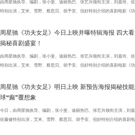
队、无锡队和苏州队，稍有不慎排名或将出现大变化。对此，主教练郑小
验 限定周边引爆收藏热情 首映礼当晚，英皇电影城大堂被精心还原为一
生活，把独一份的“软萌治愈”送到观众眼前。我们认识了一整个性格鲜活
由周星驰执导、编剧，张小斐、迪丽热巴、张艺兴领衔主演，刘嘉玲、佐
议，此举标志着三方将在剧本开发
动，让光影之美成为点亮常熟的景
年团开启“肾气大测评” 新师父刘
终保持着很清醒的认识。“今年各个对手都很强，没有弱队，我们每一场
雾海面”——血色海面上的巨轮正驶向未知真相，仿佛将“埃俄罗斯”号的
拉明星天团：自带贵公子气质、一见到桉树叶就丢掉偶像包袱的园草小叶
特别出演，艾米、雪野、蔡思贝、胡予安、倪好特别介绍的喜剧电影《功
构建可持续发展的影视产业生态。
限公司、常熟市人民政府主办，中
率先开启。夏之光意外获评“夯中之
都赢得很艰难。7月、8月的四场球，对手的积分都比较靠前，我们还是
围从银幕延伸至现实。8位coser化身电影中的核心角色，2位露脸版“杰丝
眼里只有干饭、冲锋像小坦克的食神小九； 一天睡足二十小时、随处皆
足》爆笑热映中。
丰富了活动内涵。都市剧《余音》
意（北京）电影有限公司、中影（
专属“健康测评”，现场笑料不断。
心态，一场场打、一场场做准备。”郑小田说道。 那么，究竟是宿迁队继
位蒙面版“杰丝”穿梭于人群之间，让现场观众仿佛置身于循环之中。 现
席睡眠官笑哥； 当年四处示爱、如今佛系养老的Happy； 曾经霸气护树
要取景地，通过影像语言展现盐城
传部、常熟高新技术产业开发区、常
号？刘兰英师父带领国医少年团通
周星驰《功夫女足》今日上映并曝特辑海报 四大看
卫“项羽故里”的荣光，还是常州队迎来创纪录的四连胜？今晚19:30，锁
影迷准备了极为丰富的限定周边。精美工艺海报上，杰丝手持染血利斧站
动给后辈让道的Edison； 16 岁优雅美人Alice，专属树叶糊配奶粉的老
了“剧有料”分享活动，邀请陈宇、
至18日，以拾光为名，赴光影之
传授养耳、护肾的实用小妙招。高卿
揭秘喜剧盛宴！
卫视、ai荔枝《江苏超会玩》，悬念即将揭晓，让我们一起为家乡球队加
邮轮甲板之上，脚下猩红海面如同镜像般倒映出另一个自己。看似平平无
日常； 还有黏着妈妈不肯独立的“妈宝”洋葱头。 图片3.jpg 图片4 (1).jpg
张楚、老藤等业内大咖，围绕“什么
趣的互动中，大家也对肾脏健康有
彩！
游轮舷窗画面明信片，用手掌摁住再放开，竟在黑漆漆的舷窗中浮现另一
戳中全网可爱画面至今历历在目：慢吞吞啃叶子时微醺的小脸、从树上笨
由周星驰执导、编剧，张小斐、迪丽热巴、张艺兴领衔主演，刘嘉玲、佐
达观众”的主题展开深入探讨，围
身“肾先生”代言人 什么习惯最伤
掌，似乎有人试图呼救。电影中经典的“Go to Theater（剧院等你）”镜
落的笨拙身形、搬新家后被雌性邻居包围荷尔蒙爆棚的小叶子，还有洋葱
特别出演，艾米、雪野、蔡思贝、胡予安、倪好特别介绍的喜剧电影《功
花。 随着盐城师范学院青年影视
持人，与“肾先生”展开一场爆笑访
化为透卡和斧头透扇，观众可在任何地方透过透卡回到“埃俄罗斯号”的洗
一次离开妈妈，独自和哥哥姐姐相处时慌张又懵懂的模样。无数观众被这
足》发布“众神经归位”喜剧特辑和“今日开赛”版海报，并于今日正式上映
地的揭牌，盐城在影视人才培育方
识肾脏健康。 随后，刘兰英师父
里，仿佛也在呼吁观众都进入影院完整感受这部影片的精妙。表面上显示
加修饰的可爱治愈，在快节奏生活里，从考拉慢节奏日常中寻得片刻喘息
影官宣至今，收获了大量网友的关注。影片讲述了“至尊无敌杯”开赛在即
学、影视、文旅等多方资源，将有
法。陈妍希挑战养生饮品，喝出“痛
周星驰《功夫女足》明日上映 新预告海报揭秘技能
神秘人的徽章，撕开后竟显露女主角杰丝的面容，观众们也收获了惊喜体
幕里满是“看完瞬间抚平内耗”“考拉过上了我想过的生活”的走心留言。 图
众顶尖球队即将展开一场前所未有的巅峰对决！而此时的功夫女足队员们
有全国影响力的影视文化高地和文
不留情，高卿尘体验后直呼“一下子
球“癫”覆想象
似乎和刚进入第一轮循环的杰丝一起揭露了神秘人的身份。此外，现场还
5.jpg 图片6 (1).jpg 藏在桉树叶下的深情，读懂万物共通的温柔 如果说
直接拿了地狱难度剧本？！对手各个身怀绝技，外界也在层层施压，赛场
单实用的养肾方法，等待国医少年
集章活动，影迷们踊跃参与，将这份独特的“登船凭证”珍藏带回家。 大
节目出圈密码，贯穿全季的亲情羁绊、双向守护，则是戳中千万女性家庭
一环套一环……她们能否靠功夫在绿茵场上逆风翻盘？影片今日公映，并
今日，由周星驰执导、编剧，张小斐、迪丽热巴、张艺兴领衔主演，刘嘉
边玩边学 护肾求真挑战正式开启
浸观影 首批观众口碑出炉 19时17分，随着影厅灯光渐暗，这场等待了1
的情感内核。观众们被片中细腻情感深度共情，尤其是洋葱头断奶独立的
启为期五天的全国路演，主创团队将悉数现身映后见面会，与首批观众进
佐藤健特别出演，艾米、雪野、蔡思贝、胡予安、倪好特别介绍的喜剧电
搭配等内容，为大家分享实用健康
“登船”仪式正式开启。200余名观众在大银幕上沉浸式体验了这场无处可
段，成为全片情绪高光。考拉妈妈Hana整日背着幼崽，即便负重疲惫，
度交流，倾听最新鲜、最真实的观影反馈。 周星驰片场高
《功夫女足》发布“来吧！出招！”版预告及“坐等开场”版海报，并将于明
“场外热线”，隔空支招默契十足，