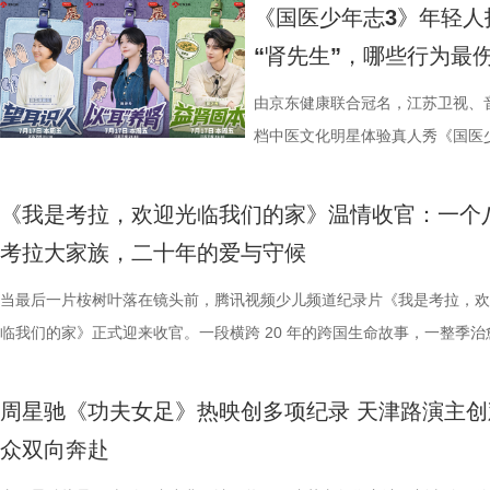
在他看来，无锡队是综合实力很强的队伍，自己和队友只能全程依靠高强
被全球影迷奉为“无限循环题材鼻祖”的影片首次登陆内地大银幕。 17年
中，杨立新饰演的通州巨商沈敬夫
刻启发。在激烈的赛场比拼中，张
引。 第二届“中子星·小说月报影
以“回望十年光影、致敬同行伙伴、
《国医少年志3》年轻人
动和顽强拼抢创造进攻机会。“这份来之不易的胜利，离不开每一名队友
登内地大银幕 百万人认证必看神作 自2009年问世以来，《恐怖游轮》
银子，但股金一分没要，他毕生都相
由衷感慨道“年轻人为什么不怕错，
文学与影视跨界探索的深度回望，
及“拾光伙伴”的同时，回望中国电
“肾先生”，哪些行为最
力付出。”高驰表示。 目前，在积分榜上，宿迁队与常州队、苏州队同积1
精妙绝伦的叙事结构、层层递进的悬疑反转以及令人细思极恐的结局，成
演的当铺老板蒋孟生，出于从小同
拨之下，少年们会迎来哪些成长
耕优质文本，期待更多好故事从这
一个黄金时代的篇章。 每一次思想
分，凭借净胜球优势暂列第三位，与排名第二的无锡队也只有2分的差距
数观众心中的烧脑神作。豆瓣评分长年保持在8.5，累计超过百万人打分
是押上自己的家产……与其说《江
友，黄圣依再度回归，以细腻敏锐
注入不竭动力。 产业共振：199
年华的精神角落，「理解」单元将
由京东健康联合冠名，江苏卫视、
本轮无锡队轮空的情况下，宿迁队若能全取三分，将让自己的排名更进一
列豆瓣电影TOP250第191位。从论坛时代到短视频时代，从影迷圈层到
是一群人的故事。在风云激荡的变局
们的暖心后盾。赛场之上，她总能
的另一大亮点是1992造梦局的正
形交流、开放互动与轻社交形式，
档中医文化明星体验真人秀《国医少
对此，宿迁队主教练张玉宁却显得十分谦逊，在采访中直言“宿迁是弱队”
观众，这部作品始终保持着惊人的讨论热度——关于结局的解读、循环逻
四个字，自带澎湃如潮的力量
绪，在开场前她特别提到华璟甜，
体，1992造梦局依托丰富多元的
的平台。「大师班」则将邀请顶级
视、ai荔枝播出。本期，国医少年
对任何一个对手都要立足于拼。本赛季开始前，张玉宁曾喊出“进入前八”
推演以及隐藏细节的分析至今仍层出不穷。 影片讲述了单亲母亲杰丝（
人的对话。8月12日起，每晚19:
份勇气特别可嘉。“我这个‘班主任
化”的全产业链影视生态。街区不
打造专业电影课堂。「工作坊」将
健康、护肾课堂、健康求真等精彩
《我是考拉，欢迎光临我们的家》温情收官：一个
号，当时外界普遍认为宿迁队完成该目标存在不小难度。但随着它接连战
·乔治饰）与一群朋友乘游艇出海游玩，途中遭遇风暴，众人被迫弃船，
跨越时代的精神力量！
出了她对少年们始终如一的守护
后期制作中心、服装道具库、艺人
界，打造专属艺术工坊。这不仅是
单实用的养生妙招值得收藏？答案
考拉大家族，二十年的爱与守候
京队、苏州队、无锡队等传统强队，这支昔日并不被看好的球队一路高歌
一艘名为“埃俄罗斯”号的神秘游轮。这艘游轮早在1930年便已失踪，船
轮答的默契博弈，再到项目实战的
站拍遍”的影视拍摄服务目标。 1
撞。 「参与」单元则将通过「光影
破解“中风谜案” “病发现场探案”
进，正不断上演“霸王归来”的“好戏”。此番坐拥主场之利，宿迁队能乘胜
一人。随处可见的血迹、神秘的指示、接踵而至的凶杀事件，将杰丝拖入
当最后一片桉树叶落在镜头前，腾讯视频少儿频道纪录片《我是考拉，欢
究竟哪一队能冲破关卡、率先晋级？今
业布局上迈出了坚实一步。潜力榜
视频创作者，开展限时20小时的
活环境、身体表现等线索中抽丝剥
击、连奏凯歌吗？ 常州摇身一变成“常威”，全力冲击四连胜 和宿迁队一
无法逃脱的恐怖轮回——她必须反复经历同一段噩梦，而每一次循环都隐
临我们的家》正式迎来收官。一段横跨 20 年的跨国生命故事，一整季治
视频《一站到底·少年季》第二季
质文学IP在盐城落地转化，实现“内
“造梦”的乐趣。 梦的乐园不止光
后，却暗藏健康危机，四人一路推
赛季常州队也给球迷们带来了足够多的惊喜。他们不仅在揭幕战中3:0完
更深的真相。 如今，这部曾陪伴无数影迷深夜研究剧情的经典之作终于
暖的朝夕陪伴，缓缓落下温柔帷幕。节目上线以来，无数家庭被镜头里软
逐，看强者如何高光登场、强势突
业资源，不仅为街区注入了持续的
年华还以“电影+”为核心设立「生
案结束后，李峰师父结合案例揭秘
届亚军南通队，而且最近三场比赛接连战胜镇江队、盐城队、连云港队，
陆内地影院。相比电脑与手机屏幕，大银幕所带来的沉浸体验将进一步放
爱的考拉、动人的保育故事与专业详实的自然科普深深打动，留下许多触
配套体系。 多方联动：共筑影视生
活烟火气的沉浸式体验。「特色市
座”，一句“我有时候也会”瞬间把
周星驰《功夫女足》热映创多项纪录 天津路演主创
三连胜的同时，稳居积分榜第四位，从“常宝”摇身一变成为“常威”。 不过
片的悬疑氛围与情绪张力——每一次重复出现的场景、每一个细微的伏笔
心的观看回忆。 图片1 (1).jpg 图片2 (1).jpg 一整季萌趣治愈，解锁考拉
秀文学作品的展示平台，更是多方
与生活美学的文化奇遇。「演出快
传授预防口诀和推经点穴降压操，夏
众双向奔赴
下来常州队将迎来“魔鬼”赛程，除了宿迁队之外，将陆续迎战泰州队、徐
一次命运轮回的开启，都将在影院里获得前所未有的震撼呈现。 沉浸式
松弛日常 整部纪录片没有戏剧化冲突，只用纯粹纪实镜头捕捉考拉家族
场，江苏世纪新城集团、中子星影
律互动中点燃欢乐氛围。「全城多
边学边练，陈妍希却忍不住笑称：“