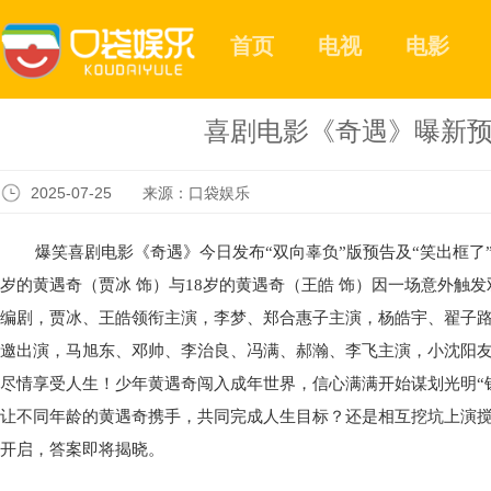
首页
电视
电影
喜剧电影《奇遇》曝新预
2025-07-25 来源：口袋娱乐
爆笑喜剧电影《奇遇》今日发布
“双向辜负”版预告及“笑出框了
岁的黄遇奇（贾冰 饰）与18岁的黄遇奇（王皓 饰）因一场意外触
编剧，贾冰、王皓领衔主演，李梦、郑合惠子主演，杨皓宇、翟子
邀出演，马旭东、邓帅、李治良、冯满、郝瀚、李飞主演，小沈阳
尽情享受人生！少年黄遇奇闯入成年世界，信心满满开始谋划光明“钱
让不同年龄的黄遇奇携手，共同完成人生目标？还是相互挖坑上演搅
开启，答案即将揭晓。