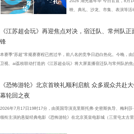
架，以“实业报国”为主轴，围绕张
鸡湖全景，随后前往苏州当代美术
方位检验少年们的综合素养。首轮
活动当天，众多知名编剧、导演、
2026“湖光嘉年华”今日官宣，8
以充满张力的情节脉络再现丰满立
动。夜幕降临，活动转场至圆融天幕
年凭借扎实数理基础与超快临场反
人齐聚一堂，共同见证文学与影视
映、典礼、沙龙、市集、表演等活
担当精神，能与当代青年在职
天幕上滚动播出。最后，所有人登船
定基础。紧接着的团队轮答赛考点
了一场关于IP价值转化与产业生态
由此开启的一场夏日约会。湖光嘉年
集结顶尖创作力量，白玉兰、
节，参与者将获颁“觅缘通关证书”。 
料，掌握幻方、数独、杨辉三角、
作，点亮IP改编新航向 作为本次
「观看」「典礼」「理解」「生活
《江苏超会玩》再迎焦点对决，宿迁队、常州队正
稀缺性，创作的高品质，进一
扰》官方微博、抖音、视频号及a
综合常识等多元内容，极致考验全
视改编价值潜力榜”的发布备受瞩
爱电影、爱生活的人，在常熟的湖
锋
海潮生》汇聚了一众优秀主创。总
共同展示各打卡点特色风景。8月1
可直接解锁终极项目挑战专属资
《小说月报》《小说月报·大字版
连接的集体体验。 同步发布的主
本赛季“苏超”常规赛赛程已然过半，前八名的竞争日趋白热化。今晚，由
之一，总导演王伟民执导过《孤舟
与心动的城市漫游，一次《非诚勿
阵作为终极试炼的PBL项目挑战
名文学期刊2024年第9期至2025
步路线“雄鹰线”为灵感、以“雕刻
卫视、ai荔枝联动打造的《江苏超会玩》将大屏直播宿迁队与常州队的焦
陈敏正担任造型指导、《天下长河
片11.png
的知识全部投入实操应用，在任务
影视改编潜力的佳作，旨在为影视
线路相映成趣，将为观众打开一条
决，小屏同步直播南通队VS扬州队的比赛。主持人李响、解说员洪超将
的纪兆龙担任美术指导，还邀请了
巧、高阶速算、幻方构造原理，搭
接的桥梁。 第二届“中子星·小说
市生活相融共生的别样魅力。 银幕
袂为大家带来比赛的精彩解读。目前，在积分榜上，宿迁队与常州队同积
慎欣担任本剧顾问。 在演员阵
典古诗词，实现数理逻辑与传统文
复评阶段共有18篇作品入围，涵
湖光嘉年华下属的「观看」单元，
《恐怖游轮》北京首映礼顺利启航 众多观众共赴大
分，宿迁队凭借净胜球优势排名第三。这场比赛的胜负走向，将直接决定
天团”。白玉兰奖、飞天奖双奖得
维、统筹能力、抗压能力与团队
团的深入研讨与审慎评议，最终9
性与商业性的展映片单。不仅如此
幕轮回之夜
球队的排名位次。 大胜无锡士气高涨，宿迁主场静候强敌 “苏超”上一个
其擅长诠释兼具风骨与情怀的形象
宇轩、陈铭意两位专业领队分别带
终评的9篇作品分别为： 活动现
深度融合常熟的自然肌理与人文底
日，最精彩的对决当属宿迁队客场挑战无锡队。最终，宿迁队反客为主，
2026年7月17日19时17分，由英国导演克里斯托弗·史密斯执导、梅利莎
果敢与家国赤诚，何冰大量阅读资
路正面交锋，谁将更胜一筹、成
动总策划及推介人、著名编剧、导
观众在不同的自然与文化场域中，
高驰的梅开二度，以4:2战胜无锡队，终结对手不败金身。这场胜利，让
领衔主演的悬疑经典电影《恐怖游轮》在北京英皇电影城（三里屯太古里
角色，以形神兼备的演绎，将乱
理性剖析战局，“班主任”黄圣依
介。他结合市场前景与创作经验，
影片，都将通过公益放映形式开放
全队上下士气高涨。进球功臣高驰表示，这场比赛队友们的发挥都十分出
举办“一起登船坠入循环”主题首映礼。300名影迷齐聚一堂，共同见证了
一众实力派演员，共同塑造着一
她将从成长角度解读少年的赛场表
及影视化潜力，为后续的IP孵化
将举办“拾光之约荣誉典礼”，邀请