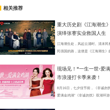
相关推荐
重大历史剧《江海潮生》
演绎张謇实业救国人生
江海潮生处，风起云涌时。清末民
民强国的路，这便是《江海潮生》的故
幸福剧场播出。 作为国家广
材文艺创作资助项目、 江苏省广
现场见！“一生一世·爱
历史敬意与文化匠心。该剧由江苏
市浪漫打卡季来袭！
份有限公司、中共南通市委宣传部
衔主演（按姓氏笔画排序），打破
8月16日，七夕佳节前，《非诚勿
的人生历程，引领观众在百年时光对
爱满金鸡湖”《非诚勿扰》双湖环游
“兼济天下苍生”的民本意识、
活动紧密围绕园区“一生一世·爱满金