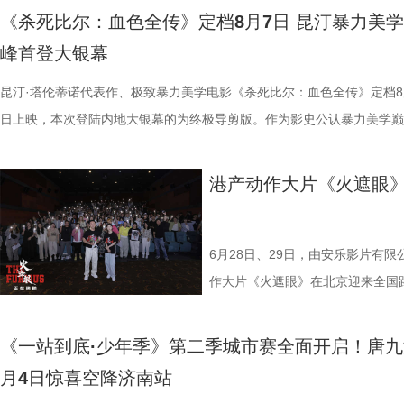
危物种保护的重量后，心底生出对所有弱小生命的温柔与敬畏，会长久留
真实的脆弱与挣扎，让她们在团队默契与不屈斗志下的逆风翻盘更具说服
足》由周星驰执导并编剧，张小斐、迪丽热巴、张艺兴领衔主演，刘嘉玲
瓜、小夜灯接连登场“喊冤”，国医少年团边断案边解锁控糖知识。随后的
核心阵容的流失。新赛季，泰州队阵中缺少了巴特、樊超等诸多核心球员
影片讲述了单亲母亲杰丝（梅利莎
银幕复仇爽片，在延续其拳拳到肉
《杀死比尔：血色全传》定档8月7日 昆汀暴力美
我们静静期待下一次相逢，再走进这个满是温暖与生机的考拉之家，八代
也更容易让身处现实中的普通观众产生深度共鸣。 电影《
藤健特别出演，艾米、雪野、蔡思贝、胡予安、倪好特别介绍，赵丽娜、
脂环节，李雅娟自述是高血脂患者，国医少年团开启现场问诊。夏之光一
心轮换出现断层。如此一来，球队战斗力明显下滑，曾经固若金汤的防守
中遭遇风暴，众人被迫弃船，登上一
爆头的感官冲击，点燃动作片影迷期
峰首登大银幕
大家族的故事仍在继续，我们的故事也是。
女足》由周星驰执导并编剧，张小斐、迪丽热巴、张艺兴领衔主演，刘嘉
靖、张继聪、欧阳万成友情出演，陈旻、李卓媚、秦鹏飞、张天一、孙子
入“问诊”状态，从饮食到作息层层追问，被夸“好专业”。师父现场解锁“三
频出现漏洞。目前，泰州队失球数达9个，仅略少于镇江队的13个，后场
的游轮早在1930年便已失踪，船
·斯坦森领衔主演，将以生猛复仇
佐藤健特别出演，艾米、雪野、蔡思贝、胡予安、倪好特别介绍，赵丽娜
洪蕾、施予斐、景如洋、李奕臻、赖赖、葛依萱、王奕彤、马睎悦、邹霞
护法”，哪种抗阻运动有助于预防高血压？日常护糖又有哪些小妙招？ 从
的压力可想而知。 不过，好消息是，在上一场与南通队的比赛中，泰州
昆汀·塔伦蒂诺代表作、极致暴力美学电影《杀死比尔：血色全传》定档8
接踵而至的凶杀事件，将杰丝拖入
命的设定，为观众带来一场新鲜刺激
阳靖、张继聪、欧阳万成友情出演，陈旻、李卓媚、秦鹏飞、张天一、孙
桐侥、张娣主演，张琪、房岩、邓月平、CHANYA、许君聪、门腔、冯
人的深夜困扰，到女性经期健康课，再到“三高刺客”的层层现身，国医少
明显回升，以1:0赢下了这场“宿命对决”，继上届决赛后再度战胜对手。
日上映，本次登陆内地大银幕的为终极导剪版。作为影史公认暴力美学巅
历同一段噩梦，而每一次循环都隐
杰森·斯坦森硬核暴击贴脸输出 密
七、洪蕾、施予斐、景如洋、李奕臻、赖赖、葛依萱、王奕彤、马睎悦、
唐香玉、李明远、苗溢伦、鄂靖文、AVANTGARDEY、张美娥、那迪、
将会收获哪些生活里的健康智慧？锁定本期节目，今晚21:10江苏卫视、a
南通队上下兴奋异常。打进制胜一球的吴硕涛表示：“我们前几场的战绩
作，影片承载着几代影迷的情怀与执念，此次《杀死比尔：血色全传》重
报中，杰丝手持染血利斧站立于邮
厮杀”版预告中，杰森·斯坦森孤身
霞、崔桐侥、张娣主演，张琪、房岩、邓月平、CHANYA、许君聪、门
别出演，由深圳电影制片厂有限公司、星辉海外有限公司、上海猫眼影业
枝播出。更多身体发出的“小信号”，等你一起揭晓！
好，急需要一场翻身仗，大家都咬着牙、拼着一股劲，就是一定要拿下这
档，大银幕原汁原味展现昆汀·塔伦蒂诺导演对影片的原初创想，更收录
出另一个自己。上下颠倒的人物构
堵与追杀，以凌厉身手展开绝地反
港产动作大片《火遮眼
勉恒、唐香玉、李明远、苗溢伦、鄂靖文、AVANTGARDEY、张美娥、
公司、中国电影产业集团股份有限公司、QUAK LIMITED、深圳乐丰投
球！” “泰州发布”则用“一场久违的胜利”来形容这场关键战，并点赞道：“
独家动画片段、上下篇章合映，一站式呈现酣畅淋漓的复仇狂宴。 微信
现出影片浓烈的悬疑惊悚氛围，也
追逐、持刃肉搏、贴脸爆头等动作
冯禧特别出演，由深圳电影制片厂有限公司、星辉海外有限公司、上海猫
有限公司、未来资本投资管理有限公司、小艾科技有限公司、STEAM RO
分拼出了血性，拼出了骄傲，更拼出了球迷心中的希望。”那么，面对联
_20260702101109.jpg 影史暴力美学巅峰终极导剪版 首登内地大银幕 
命。海报上方“越挣扎 越循环”的
搭配快节奏的镜头调度，让影片的
业有限公司、中国电影产业集团股份有限公司、QUAK LIMITED、深圳
HK LIMITED、大喜市影视文化（山西）有限公司、华艺视界（深圳）影
名垫底的镇江队，泰州队能否继续上演“冠军泰”归来的好戏？ “穷”则思变
汀最具代表性的传奇作品，《杀死比尔》系列自问世以来，便凭借极致的
重复，每一次试图逃离的努力，都
动作明星之一，杰森·斯坦森凭借
6月28日、29日，由安乐影片有
资管理有限公司、未来资本投资管理有限公司、小艾科技有限公司、STE
限公司、万维仁和（北京）科技有限责任公司、深圳大自在创意文化有限
江队官宣调整教练团队 镇江队什么时候能收获第一场胜利，已然成为新
美学、引领潮流的符号化风格、极具张力的复仇叙事封神影坛，成为跨越
轮》将于7月17日全国上映。这个
经典银幕硬汉形象，其干净利落的
作大片《火遮眼》在北京迎来全国
ROOD HK LIMITED、大喜市影视文化（山西）有限公司、华艺视界（
司、深圳市八合里投资有限公司、北京高兴文化传媒有限公司、深圳市禧
“苏超”最大的悬念！ 目前，常规赛已经过半，镇江队却只收获了0胜6负
余年的不朽经典，是无数影迷心中的必刷神作。昆汀将中国武侠片、剑戟
回！
花板”。这部限制级猛片不仅延续
细节，并感谢观众对影片的支持和
影业有限公司、万维仁和（北京）科技有限责任公司、深圳大自在创意文
宝有限公司、比高集团控股有限公司、广东猿能量体育发展有限公司出品
绩，排名积分榜倒数第一的同时，还创造了跨赛季十七连败的尴尬纪录。
西部片等美学完美融合，搭配极致的色彩构图、酣畅淋漓的动作设计、精
作为主要场景，在逼仄高压的船舱
作和浓烈情绪的双重输出，直接又
《一站到底·少年季》第二季城市赛全面开启！唐九
限公司、深圳市八合里投资有限公司、北京高兴文化传媒有限公司、深圳
辉海外电影有限公司、北京我行文化发展有限公司、天津猫眼微影文化传
谓“穷则思变，变则思通”，7月1日，镇江队宣布调整教练团队，由副领队
配乐卡点、鲜明的角色塑造、极具风格化的镜头调度，打造出独一无二的
围攻，将以贴脸搏杀、招招见血的
98%、豆瓣评分7.9、淘票票评分9
月4日惊喜空降济南站
月珠宝有限公司、比高集团控股有限公司、广东猿能量体育发展有限公司
限公司、北京锦橙文化传媒有限公司、晋思拓展有限公司、北京微梦创科
兼任教练员，统筹球队训练、管理工作；特聘德拉甘・斯坦季奇为技术总
风格和质感，影响了后世无数影视创作。 值得一提的是，这部影片与中
也让杰森·斯坦森标志性的暴力美学
影《火遮眼》北京路演现场图-大合影