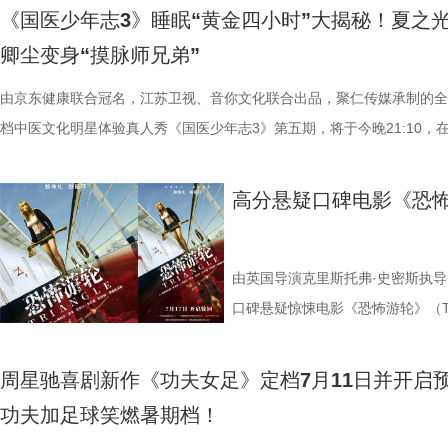
轮回噩梦。漆黑封闭的影厅完美贴合了游轮孤立无援的压抑氛围，环绕音
分开后仍隔着围栏不停呼唤、四处寻觅的模样，完美复刻人间父母“想放
戏，脑洞大开点燃爆笑赛事 在今日发布的“众神经归位”喜
式上映。随着“至尊无敌杯”赛事进入倒计时，来自世界各地的顶尖球队高
验了针灸调理，在轻松欢乐的氛围
《国医少年志3》睡眠“黄金四小时”大揭秘！夏之
海风、空荡走廊的脚步声、细碎琴音尽数放大。海面风暴来袭时的压迫感
舍不得”的矛盾心绪。还有20年前远渡重洋的老祖宗淘淘，克服物种繁育
辑中，周星驰导演那原汁原味的无厘头幽默再度席卷片场。演员们在拍摄
结，一场融合功夫奇招与绿茵较量的爆笑视听盛宴即将拉开帷幕。影片讲
观耳识健康，再到“肾先生”国医讲
卿尘变身“摸脉师兄弟”
轮内部空旷幽深的窒息氛围，在大银幕与环绕声的加持下被极致放大。 “
限，诞下全球唯一海外存活考拉双胞胎，保育员青姐二十余年与它“相爱
情投入，在一次次的尝试中挖掘自身更多可能。周星驰导演也亲自下场示
“至尊无敌杯”开赛在即，一众顶尖球队即将展开一场前所未有的巅峰对决
些容易被忽视的身体提醒？锁定今晚2
影院观看《恐怖游轮》的体验，确实要比以前在电脑上看强多了，无论视
杀”，从初见胆怯到晚年细心照料，一整本泛黄饲养日记写满人与动物的
用标志性的无厘头表演为演员打开思路，从节奏把控到表情拿捏，逐一拆
此时的女足队员们开局直接拿了地狱难度剧本？！对手各个身怀绝技，外
由京东健康联合冠名，江苏卫视、音你文化联合出品，聚仁传媒承制的全
年志3》，更多关于护肾与健康生
果还是相应的沉浸感，都令我感慨‘这票补得值’。”有影迷在映后感叹道。
羁绊。 图片7.jpg 图片8 (1).jpg 除了园内朝夕相伴，纪录片还跨越山海
反复调整，帮助全组迅速进入“星”式喜剧状态，将其独特的喜剧风格融入
在层层施压，赛场诡计一环套一环……她们能否靠功夫在绿茵场上逆风翻
档中医文化明星体验真人秀《国医少年志3》第五期，将于今晚21:10，
观众表示：“全程没有突兀的jump scare，却让每一寸寂静都透着未知的
洲溯源。20 年前护送考拉来华的保育专家、澳洲本土考拉保育员再度重
个镜头。三位主演亦坦言，星爷的无厘头喜剧风格极具感染力，这场大师
我们拭目以待！ “坐等开场”版海报.jpg 技能足球各显神通，绿茵对决爆
卫视、ai荔枝播出。本期，国医少年团将从睡眠难题、痛经科普到三高调
意。全场影迷屏息观影、情绪同频，这种集体沉浸式的紧绷感，让影片的
两地守护者回望当年并肩种树、改造家园的岁月。澳洲野外栖息地退化、
导与演员突破自我的碰撞，令人对影片期待值拉满。 同步
电影《功夫女足》脑洞大开，将功夫与足球融合成一个颠覆想象、高能爆
解锁一堂贴近打工人、女性群体和年轻人日常生活的健康课。睡不着、痛
高分悬疑口碑电影《恐怖
氛围格外真实。” 影片结束后，不少观众仍在影厅内驻足讨论。“第一次
考拉濒危的现实镜头，搭配长隆迁地保护的二十年实践，让这份情感跳出
的“今日开赛”版海报中，功夫女队全员集结，飒爽英姿气场全开，个个拿
全新世界。在这里，比赛不再是常规的体力与战术较量，而是各个队伍绝
忍、吃得咸、糖分高，这些看似普通的小问题，背后究竟藏着哪些身体信
反转惊到，时隔多年坐在大银幕重看，完全是两种感受。它厉害的不是单
园区，升华为跨越国界、守护同一物种的共同初心。从考拉母子、奶爸奶
核武器，散发着一股来势汹汹的气势，似乎随时准备迎战！明亮海报呈现
奇招的碰撞。今日发布的“来吧！出招！”版预告中，“至尊无敌杯”赛事启
1、睡眠难题引共鸣，夏之光摸脉“开挂” “好烦又睁眼到夜半”，节目一开
烧脑反转，而是一整套严丝合缝的循环叙事，越品越压抑。”一位影迷在
考拉、中澳保育同行三重情感线，让观众看见：爱不分物种，牵挂不分距
氛围，搭配热血功夫元素，展现出周星驰作品里特有的荒诞而欢乐的喜剧
队员们开局就闯入大型高手内卷现场。参赛各队绝活花样百出：梨花队凭
宇宙用一首改编曲《若是睡眠还没来》唱出失眠人的真实心声。陈妍希、
由英国导演克里斯托弗·史密斯执导
分享道。还有观众感叹：“在电脑上看过无数遍，但坐在电影院里，那些
图片10 (1).jpg 图片9.jpg 以纪实为载体，藏在温柔画面里的硬核自然科普
围。这场各路奇人爆笑集结的奇幻赛事，必将为观众奉上一段兼具极致笑
美瞳大法把控全场，珊瑚队巨人射门输出攻击力拉满......各路对手招式天
尘纷纷认领睡眠困扰，李雅娟一句“我睡眠超过八小时才能睡够”，更让全
口碑悬疑惊悚电影《恐怖游轮》（Tri
的画面完全变了一个模样。” 越挣扎越循环 暑期档最“冷”选择 正如定档
愈之外，节目始终坚守专业科普底色，把冷门考拉知识点转化为老少皆宜
燃爽功夫对决的高能体验。 周星驰脑洞全开，解锁功夫女
空，难题一波接着一波袭来，一场欢乐“大乱斗”就此展开。面对愈战愈强
慕不已。睡不着、睡不醒、半夜醒来难再入睡，原来不少人都有自己的睡
上映，并同步释出定档海报及定档预
所写——“越挣扎，越循环”，当命运开始重复，每一次试图逃离的努力，
懂内容，成为无数家长首选亲子自然教育素材。镜头向观众呈现长隆二十
大看点 纵观整部影片，其所展现出的多重艺术维度与情感
手和层出不穷的圈套，这支内忧外患的“奇兵”能否在赛前重塑信任、突破
题。 本期节目，北京中医药大学中医学院党委书记，曾任北京中医药大
借精妙绝伦的叙事结构、层层递进
周星驰喜剧新作《功夫女足》定档7月11日并开启
能成为下一次循环的起点。不少首批观众在观影后纷纷表示“后劲远超普
育硬核体系，早在考拉落地十年前便布局四大桉树基地，培育16种、三
核，无疑构成了吸引观众的核心亮点。第一大看点便在于不可替代的周星
肋？预告悬念感十足，令人对正片走向倍感好奇。 同步释出的“坐等开场
学院院长的李峰师父从摸脉切入，开启一堂轻松又实用的睡眠课堂。夏之
无数观众心中的烧脑神作。影片豆瓣
功夫加足球笑燃暑期档！
悚片”“值得反复细品”。有观众评价道：“看似是时空悬疑，实则是无法和
株桉树，每日供应上千斤新鲜枝叶，根据粪便状态精准调整树种；恒温恒
怀。作为无数影迷心中的喜剧标志，周星驰再度执导并编剧，本身就赋予
报则以强烈的反差感抓人眼球。大家姿态惬意潇洒，浑身散发一股漫不经
场给成员们摸脉判断状态，不仅说得头头是道，还获得师父肯定。随后，
无数影迷奉为“人生必看的悬疑电影之