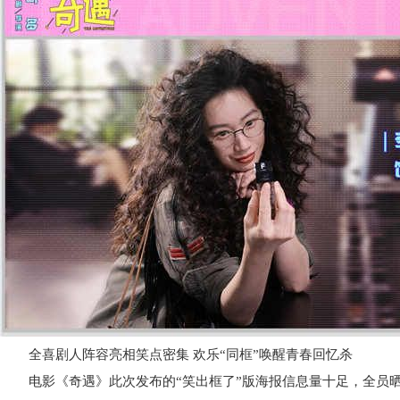
全喜剧人阵容亮相笑点密集
欢乐
“同框”唤醒青春回忆杀
电影《奇遇》此次发布的
“笑出框了”版海报信息量十足，全员