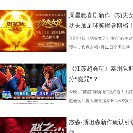
的画面完全变了一个模样。” 越挣扎
愈之外，节目始终坚守专业科普底
燃爽功夫对决的高能体验。
空，难题一波接着一波袭来，一场欢
慕不已。睡不着、睡不醒、半夜醒
上映，并同步释出定档海报及定档预
所写——“越挣扎，越循环”，当命
懂内容，成为无数家长首选亲子自
大看点 纵观整部影片，其
手和层出不穷的圈套，这支内忧外患
题。 本期节目，北京中医药大学
借精妙绝伦的叙事结构、层层递进
周星驰喜剧新作《功夫女
能成为下一次循环的起点。不少首
育硬核体系，早在考拉落地十年前
核，无疑构成了吸引观众的核心亮
肋？预告悬念感十足，令人对正片走
学院院长的李峰师父从摸脉切入，
无数观众心中的烧脑神作。影片豆瓣
功夫加足球笑燃暑期档
悚片”“值得反复细品”。有观众评
株桉树，每日供应上千斤新鲜枝叶
怀。作为无数影迷心中的喜剧标志
报则以强烈的反差感抓人眼球。大
场给成员们摸脉判断状态，不仅说
无数影迷奉为“人生必看的悬疑电影之
自我惩罚。大银幕放大宿命的无力
属居所、定期火焰消毒树架、夏令
片独特的号召力。相信此次新作不
悠闲。看似是一群闲散自在的小人
少年团展开睡眠知识问答，从几点
副本.jpg 无限循环鼻祖首登内地
喜剧电影《功夫女足》发布“心中这
板。” 还有影迷指出，在观众已经
环境 繁育科普更是干货满满，考拉仅
一次对经典喜剧基因的深情回望，让
现得淋漓尽致。这群惹不起的市井
办，美食奖励不断加码。面对这些
次《恐怖游轮》首次登陆中国内地
预告，官宣定档7月11日全国上映
轮》的口碑仍旧坚挺，逻辑也仍经
大小，需在育儿袋发育半年；幼崽
剧感动。 在情怀的依托下
这份悬念，唯有走进影院方能揭晓。
助眠小妙招？ 2、痛经不要硬扛！
究剧情细节、绘制时间线、分析循
早已成为经得住时间考验的作品。
树叶；野外考拉单胎进化逻辑、野
胜。第二大看点则聚焦于原汁原味
星驰导演的电影素以天马行空、充
走廊”，“钝刀割肉”“疼到眼前一
机会，还是一场迟到了17年的大银
《江苏超会玩》泰州队
构，经典真的永远不过时。” 上映
等专业知识，都通过日常饲养场景
看，电影依然保留着那种荒诞中透
建出自洽而动人的世界观，将日常
李雅娟分享自己的痛经经历，陈妍
迷圈层到大众观众，这部作品始终
分“魔咒”？
批观众纷纷在社交平台分享观后感：
完整野生动物保育知识，真正实现看纪
路的台词设计层出不穷，力求让观
对人物成长与团队精神的深刻观照
的“忍忍就好”吗？ 杭州市中医院
循环逻辑的推演以及隐藏细节的分
完立刻想二刷”。这些评价也印证
图片12 (1).jpg 一场双向奔
生活细节的独特解构。 与
因，他将功夫足球的舞台拓展至全
红汤、暖宝宝等日常话题，带领国
影迷深夜研究剧情的经典之作终于
今晚，“苏超”赛场“超”级好看！由
十七年，它同样属于今天。豆瓣8.
数粉丝自发蹲守更新、记录每只考
的大胆突破。第三大看点则是功夫
各种稀奇古怪的招数与功夫绝技混
活经验答对师父问题，被夸“适合学
大银幕所带来的沉浸体验将进一步
超会玩》将大屏直播泰州队VS镇江
留名的经典，而首次登陆内地大银
有人每周奔赴园区只为远远看一眼
统的功夫招式与绿茵竞技巧妙交织
但不显凌乱，反而因独特的喜剧逻
误区，师父还会现场教学哪些缓解痛经
复出现的场景、每一个细微的伏笔
州队、无锡队VS宿迁队、徐州队V
轮》正在全国院线热映。风暴已至，
频，屏幕内外，一场人与考拉、平
思。传球、防守与射门在此处演化
疯狂创意，将足球竞技、各路奇招
公堂，三高风险藏不住了 三高离
得前所未有的震撼呈现。 百万人认
老搭档夏宇翔一起，为大家带来本
杰森·斯坦森新作确认引
游轮上的秘密，正等待更多观众走
的故事走到了尾声，但属于考拉的
有认知的奇幻设定，不仅展现了女
幕奇观。 在电影《功夫女足》中
了一堂“三高健康课”。预防高血压
轮》豆瓣评分长年保持在8.5，超百
州队2胜3负位列第十，镇江队则
仇