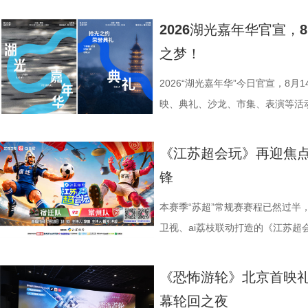
《江海潮生》这个剧名，既代表江
地居民及外籍人士、港澳台同胞提
行知行合一、学以致用的教育内核
活动由中国世界电影学会、江苏省
张謇立足中华文化、拥抱时代
02两座旅游驿站，在“婚拍友好驿
加持、学科专家权威解读，以科学
化广电和旅游局、盐城经济技术开
2026湖光嘉年华官宣
大变局下，张謇的人生贯穿了甲午
宾还会前往独墅湖月亮湾码头，体
子告别被动学习，培养自主学习、
公司、中子星（陕西）影业有限公
之梦！
点，其个人命运与国家命运紧密相
翔雕塑，嘉宾们将登上128米亚洲
力。 节目通过抢位赛、团队轮
达文化传媒公司联合主办，盐城师
架，以“实业报国”为主轴，围绕张
鸡湖全景，随后前往苏州当代美术
方位检验少年们的综合素养。首轮
活动当天，众多知名编剧、导演、
2026“湖光嘉年华”今日官宣，8
以充满张力的情节脉络再现丰满立
动。夜幕降临，活动转场至圆融天幕
年凭借扎实数理基础与超快临场反
人齐聚一堂，共同见证文学与影视
映、典礼、沙龙、市集、表演等活
担当精神，能与当代青年在职
天幕上滚动播出。最后，所有人登船
定基础。紧接着的团队轮答赛考点
了一场关于IP价值转化与产业生态
由此开启的一场夏日约会。湖光嘉年
集结顶尖创作力量，白玉兰、
节，参与者将获颁“觅缘通关证书”。 
料，掌握幻方、数独、杨辉三角、
作，点亮IP改编新航向 作为本次
「观看」「典礼」「理解」「生活
《江苏超会玩》再迎焦
稀缺性，创作的高品质，进一
扰》官方微博、抖音、视频号及a
综合常识等多元内容，极致考验全
视改编价值潜力榜”的发布备受瞩
爱电影、爱生活的人，在常熟的湖
锋
海潮生》汇聚了一众优秀主创。总
共同展示各打卡点特色风景。8月1
可直接解锁终极项目挑战专属资
《小说月报》《小说月报·大字版
连接的集体体验。 同步发布的主
之一，总导演王伟民执导过《孤舟
与心动的城市漫游，一次《非诚勿
阵作为终极试炼的PBL项目挑战
名文学期刊2024年第9期至2025
步路线“雄鹰线”为灵感、以“雕刻
本赛季“苏超”常规赛赛程已然过半
陈敏正担任造型指导、《天下长河
片11.png
的知识全部投入实操应用，在任务
影视改编潜力的佳作，旨在为影视
线路相映成趣，将为观众打开一条
卫视、ai荔枝联动打造的《江苏
的纪兆龙担任美术指导，还邀请了
巧、高阶速算、幻方构造原理，搭
接的桥梁。 第二届“中子星·小说
市生活相融共生的别样魅力。 银幕
决，小屏同步直播南通队VS扬州
慎欣担任本剧顾问。 在演员阵
典古诗词，实现数理逻辑与传统文
复评阶段共有18篇作品入围，涵
湖光嘉年华下属的「观看」单元，
袂为大家带来比赛的精彩解读。目
《恐怖游轮》北京首映礼
天团”。白玉兰奖、飞天奖双奖得
维、统筹能力、抗压能力与团队
团的深入研讨与审慎评议，最终9
性与商业性的展映片单。不仅如此
分，宿迁队凭借净胜球优势排名第
幕轮回之夜