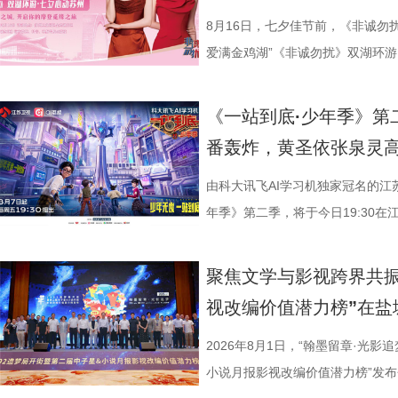
衔主演（按姓氏笔画排序），打破
8月16日，七夕佳节前，《非诚勿
的人生历程，引领观众在百年时光对
爱满金鸡湖”《非诚勿扰》双湖环游
“兼济天下苍生”的民本意识、
活动紧密围绕园区“一生一世·爱满金
正剧框架 讲述一位“状元”的
《非诚勿扰》节目组联合苏州工业
《一站到底·少年季》第
沧浪。 1894年，41岁的
官方微博、抖音、视频号及ai荔枝
番轰炸，黄圣依张泉灵
后就要挨打的现实，他毅然放弃功
珏、孙嬿婉将携手《非诚勿扰》人
业、兴教育、兴城市推动南通成为“
组成“打卡团”阵容，带领多组情侣
由科大讯飞AI学习机独家冠名的江
的发展进程。 爱国、救国、
觅缘之旅。 图片8.png 苏州是
年季》第二季，将于今日19:30在
生》特别选取张謇得中状元的同年
语，一面是工业园区的摩登璀璨。本
位优秀少年集结登场，开启一场兼
剧张强表示：“当国家和民族面临
依托金鸡湖与独墅湖双湖水域联动
量。首期赛场就将迎来二选一残酷
聚焦文学与影视跨界共振
个过程中成为了时代精神标识。
心动美好的浪漫之旅。打卡动线贯
有一支队伍能够晋级进入下一赛程
视改编价值潜力榜”在盐
中国早期企业家兴办实业、产业救
02、独墅湖月亮湾码头、飞翔雕塑
而出？答案今晚揭晓！ PBL
情怀、富民理想和社会责任，凝练为
融天幕、月光码头九大地标，让参
较于第一季，本季赛制紧扣新课标
2026年8月1日，“翰墨留章·光影
神，力求为新时代企业家精神培
浪漫故事。 图片9.png 打卡之
PBL项目挑战模式，模拟真实学
小说月报影视改编价值潜力榜”发