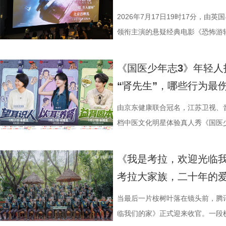
其擅长诠释兼具风骨与情怀的形象
宇轩、陈铭意两位专业领队分别带
终评的9篇作品分别为： 活动现
深度融合常熟的自然肌理与人文底
球队的排名位次。 大胜无锡士气高
果敢与家国赤诚，何冰大量阅读资
路正面交锋，谁将更胜一筹、成
动总策划及推介人、著名编剧、导
观众在不同的自然与文化场域中，
日，最精彩的对决当属宿迁队客场
2026年7月17日19时17分，由
角色，以形神兼备的演绎，将乱
理性剖析战局，“班主任”黄圣依
介。他结合市场前景与创作经验，
影片，都将通过公益放映形式开放
高驰的梅开二度，以4:2战胜无锡
领衔主演的悬疑经典电影《恐怖游
一众实力派演员，共同塑造着一
她将从成长角度解读少年的赛场表
及影视化潜力，为后续的IP孵化
将举办“拾光之约荣誉典礼”，邀请
全队上下士气高涨。进球功臣高驰
举办“一起登船坠入循环”主题首映
中，杨立新饰演的通州巨商沈敬夫
刻启发。在激烈的赛场比拼中，张
引。 第二届“中子星·小说月报影
以“回望十年光影、致敬同行伙伴、
在他看来，无锡队是综合实力很强
被全球影迷奉为“无限循环题材鼻祖
《国医少年志3》年轻人
银子，但股金一分没要，他毕生都相
由衷感慨道“年轻人为什么不怕错，
文学与影视跨界探索的深度回望，
及“拾光伙伴”的同时，回望中国电
动和顽强拼抢创造进攻机会。“这
登内地大银幕 百万人认证必看神作
“肾先生”，哪些行为最
演的当铺老板蒋孟生，出于从小同
拨之下，少年们会迎来哪些成长
耕优质文本，期待更多好故事从这
一个黄金时代的篇章。 每一次思想
力付出。”高驰表示。 目前，在积
精妙绝伦的叙事结构、层层递进的
是押上自己的家产……与其说《江
友，黄圣依再度回归，以细腻敏锐
注入不竭动力。 产业共振：199
年华的精神角落，「理解」单元将
分，凭借净胜球优势暂列第三位，
数观众心中的烧脑神作。豆瓣评分长
由京东健康联合冠名，江苏卫视、
是一群人的故事。在风云激荡的变局
们的暖心后盾。赛场之上，她总能
的另一大亮点是1992造梦局的正
形交流、开放互动与轻社交形式，
本轮无锡队轮空的情况下，宿迁队
列豆瓣电影TOP250第191位。
档中医文化明星体验真人秀《国医少
四个字，自带澎湃如潮的力量
绪，在开场前她特别提到华璟甜，
体，1992造梦局依托丰富多元的
的平台。「大师班」则将邀请顶级
对此，宿迁队主教练张玉宁却显得十
观众，这部作品始终保持着惊人的
视、ai荔枝播出。本期，国医少年
人的对话。8月12日起，每晚19:
份勇气特别可嘉。“我这个‘班主任
化”的全产业链影视生态。街区不
打造专业电影课堂。「工作坊」将
对任何一个对手都要立足于拼。本赛
推演以及隐藏细节的分析至今仍层
健康、护肾课堂、健康求真等精彩
《我是考拉，欢迎光临
跨越时代的精神力量！
出了她对少年们始终如一的守护
后期制作中心、服装道具库、艺人
界，打造专属艺术工坊。这不仅是
号，当时外界普遍认为宿迁队完成
·乔治饰）与一群朋友乘游艇出海
单实用的养生妙招值得收藏？答案
考拉大家族，二十年的
轮答的默契博弈，再到项目实战的
站拍遍”的影视拍摄服务目标。 1
撞。 「参与」单元则将通过「光影
京队、苏州队、无锡队等传统强队
一艘名为“埃俄罗斯”号的神秘游轮
破解“中风谜案” “病发现场探案”
究竟哪一队能冲破关卡、率先晋级？今
业布局上迈出了坚实一步。潜力榜
视频创作者，开展限时20小时的
进，正不断上演“霸王归来”的“好
一人。随处可见的血迹、神秘的指
活环境、身体表现等线索中抽丝剥
当最后一片桉树叶落在镜头前，腾
视频《一站到底·少年季》第二季
质文学IP在盐城落地转化，实现“内
“造梦”的乐趣。 梦的乐园不止光
击、连奏凯歌吗？ 常州摇身一变成
无法逃脱的恐怖轮回——她必须反
后，却暗藏健康危机，四人一路推
临我们的家》正式迎来收官。一段横