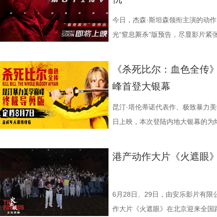
日鲜活，八代考拉大家族在这片专
了兼具燃感与爽感的视觉张
编排上。影片中，女足队员们性格
认识高血压风险，陈妍希“屡屡中招
第 191 位。相比单纯依靠反转
场比赛既是荣誉之战，更事关常规
国、助力野生考拉种群复壮的保育计划也
素的包裹之下，影片最能触动观众
源。夸张技能混搭竞技场面，碰撞
笑点拉满。含盐量竞猜中，面包、
惊悚、命运寓言与人性剖析巧妙融
州队主场不容有失，“冠军泰”盼逆
今日，杰森·斯坦森领衔主演的动
14.jpg 我们暂时和这段温柔的
四大看点在于接地气的小人物成长
集笑料中展现一支队伍从摩擦到凝
藏最深的“盐”值刺客？随后，高卿尘
的故事世界。许多观众在首次观影
比赛！ 此前四场比赛，泰州队接
光“窒息厮杀”版预告，尽显影片紧
不会消散，看过考拉母子间的不舍
她们在面对强敌和外界施压时，同
长和坚持。这份奇思，正是《功夫
次上手诊脉，现场又紧张又好笑。
为寻找那些隐藏在细节中的线索与
仅在扬州身上全取三分，表现可以
与肃杀氛围扑面而来。《怒之杀》
危物种保护的重量后，心底生出对
真实的脆弱与挣扎，让她们在团队
足》由周星驰执导并编剧，张小斐
瓜、小夜灯接连登场“喊冤”，国医
影片讲述了单亲母亲杰丝（梅利莎
核心阵容的流失。新赛季，泰州队
银幕复仇爽片，在延续其拳拳到肉
《杀死比尔：血色全传》
我们静静期待下一次相逢，再走进
也更容易让身处现实中的普
藤健特别出演，艾米、雪野、蔡思
脂环节，李雅娟自述是高血脂患者
中遭遇风暴，众人被迫弃船，登上一
心轮换出现断层。如此一来，球队
爆头的感官冲击，点燃动作片影迷期
峰首登大银幕
大家族的故事仍在继续，我们的故
女足》由周星驰执导并编剧，张小
靖、张继聪、欧阳万成友情出演，
入“问诊”状态，从饮食到作息层层
的游轮早在1930年便已失踪，船
频出现漏洞。目前，泰州队失球数达
·斯坦森领衔主演，将以生猛复仇
佐藤健特别出演，艾米、雪野、蔡
洪蕾、施予斐、景如洋、李奕臻、
护法”，哪种抗阻运动有助于预防高
接踵而至的凶杀事件，将杰丝拖入
的压力可想而知。 不过，好消息
命的设定，为观众带来一场新鲜刺激
昆汀·塔伦蒂诺代表作、极致暴力美
阳靖、张继聪、欧阳万成友情出演
桐侥、张娣主演，张琪、房岩、邓月
人的深夜困扰，到女性经期健康课，
历同一段噩梦，而每一次循环都隐
明显回升，以1:0赢下了这场“宿
杰森·斯坦森硬核暴击贴脸输出 密
日上映，本次登陆内地大银幕的为
七、洪蕾、施予斐、景如洋、李奕
唐香玉、李明远、苗溢伦、鄂靖文、A
将会收获哪些生活里的健康智慧？锁定
报中，杰丝手持染血利斧站立于邮
南通队上下兴奋异常。打进制胜一
厮杀”版预告中，杰森·斯坦森孤身
作，影片承载着几代影迷的情怀与
霞、崔桐侥、张娣主演，张琪、房岩
别出演，由深圳电影制片厂有限公
枝播出。更多身体发出的“小信号”
出另一个自己。上下颠倒的人物构
好，急需要一场翻身仗，大家都咬
堵与追杀，以凌厉身手展开绝地反
档，大银幕原汁原味展现昆汀·塔
港产动作大片《火遮眼
勉恒、唐香玉、李明远、苗溢伦、鄂靖
公司、中国电影产业集团股份有限公司
现出影片浓烈的悬疑惊悚氛围，也
球！” “泰州发布”则用“一场久违
追逐、持刃肉搏、贴脸爆头等动作
独家动画片段、上下篇章合映，一
冯禧特别出演，由深圳电影制片厂
有限公司、未来资本投资管理有限公
命。海报上方“越挣扎 越循环”的
分拼出了血性，拼出了骄傲，更拼
搭配快节奏的镜头调度，让影片的
_20260702101109.jpg 
业有限公司、中国电影产业集团股份有
HK LIMITED、大喜市影视文
重复，每一次试图逃离的努力，都
名垫底的镇江队，泰州队能否继续上
动作明星之一，杰森·斯坦森凭借
汀最具代表性的传奇作品，《杀死
6月28日、29日，由安乐影片有
资管理有限公司、未来资本投资管理
限公司、万维仁和（北京）科技有
轮》将于7月17日全国上映。这个
江队官宣调整教练团队 镇江队什
经典银幕硬汉形象，其干净利落的
美学、引领潮流的符号化风格、极
作大片《火遮眼》在北京迎来全国