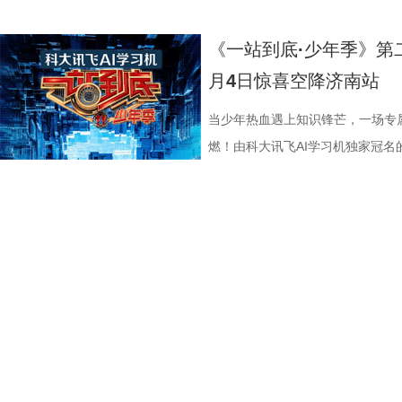
ROOD HK LIMITED、大喜
司、深圳市八合里投资有限公司、
回！
“苏超”最大的悬念！ 目前，常规
花板”。这部限制级猛片不仅延续
余年的不朽经典，是无数影迷心中
细节，并感谢观众对影片的支持和
影业有限公司、万维仁和（北京）
宝有限公司、比高集团控股有限公
绩，排名积分榜倒数第一的同时，
作为主要场景，在逼仄高压的船舱
西部片等美学完美融合，搭配极致
作和浓烈情绪的双重输出，直接又
《一站到底·少年季》第
限公司、深圳市八合里投资有限公
辉海外电影有限公司、北京我行文
谓“穷则思变，变则思通”，7月1
围攻，将以贴脸搏杀、招招见血的
配乐卡点、鲜明的角色塑造、极具
98%、豆瓣评分7.9、淘票票评分9
月4日惊喜空降济南站
月珠宝有限公司、比高集团控股有
限公司、北京锦橙文化传媒有限公
兼任教练员，统筹球队训练、管理
也让杰森·斯坦森标志性的暴力美学
风格和质感，影响了后世无数影视
影《火遮眼》北京路演现场图-大合影
品，星辉海外电影有限公司、北京
技术有限公司联合出品。影片将于明
韩崑（kun）担任守门员教练；戴
力全开 海外口碑未映先热 点燃期
着深厚的缘分。当年影片大量内景
卷出动作戏新高度 电影《火遮眼
当少年热血遇上知识锋芒，一场专
传媒有限公司、北京锦橙文化传媒
赛，我们影院见！
文、英语、塞尔维亚语，持欧足联
身亡后，贴身保镖科尔·里德被栽
昆汀率剧组在此驻扎拍摄长达三个
的巅峰对决，一招一式不留退路，
燃！由科大讯飞AI学习机独家冠名
科网络技术有限公司联合出品。影
2017年就担任镇江华萨文旅足球
捕，也为了查明真相、替老板复仇
演“疯狂88人”，并联合一众中方
听冲击。北京路演现场，观众称赞
式启动选手招募。作为全国青少年
这场融汇喜剧色彩与竞技魅力、兼
执行主教；2018年，出任镇江华
外卷入一场牵涉国际势力的巨大阴
汀深度热爱邵氏经典功夫片，《杀
解都一览无余，彰显出“港产动作片
打磨、题目梯度、内容设计上也将
练。 展望后续的比赛，刘丹表示
上密室死斗正式打响。 影片在海
深受经典港式武侠熏陶。 此次定档
了”的终极混战戏，谢苗透露总共拍
的线下城市赛也同步火热开启，首
练组也会给队员带来一些新鲜感，
纷纷留言表示期待，直言：“记忆中
原昆汀导演原生创作意图的终极导
不仅五位演员之间需要默契，还要
宇城隆重举办。新一季的智慧风暴
们会努力提供一切可能的帮助，去
一定第一时间冲进影院！”也有网友
《杀死比尔2》，更追加多段从未公
时，只为捕捉到最完美的动作瞬间
力与临场风采的“小小站神”！ 首季斩
球、得一分、赢一场去逐步完成。”
戏干净利落，一枪爆头的场面刺激
中场休息，让大家更为舒适观影，
忆犹新。有个镜头是王伟被打到一
接暑期档 回顾上一季，《一站到底
是对主队给予了最大的支持。“现
宴。”“没想到短短二十秒的预告里
不容错过的大银幕体验。 血色宿命
柏龙扎向纳文的刀，为找准出刀、
艺赛道，交出了一份惊艳的行业成绩
敢拼！”“我们只需要轻装上阵，胜
还能一人爆头多个敌人，干净利落的
尔：血色全传》以极致惨烈的悲剧开
坦言，拍摄这部电影的心理压力有
突破1%，稳居同时段收视TOP2
台留言道。 那么，究竟是泰州队如
斯坦森最具代表性的动作风格的同
展开，层层递进谱写了一场贯穿全
来，全都不怕累、自己卷，却也因
面引爆。整季节目全网曝光量超16