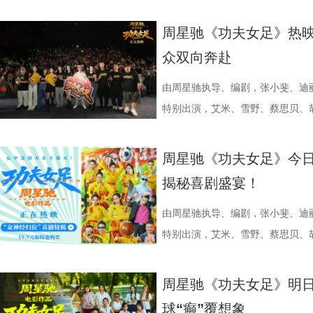
逐，看强者如何高光登场、强势突
业资源，不仅为街区注入了持续的
年华还以“电影+”为核心设立「生
赛季常州队也给球迷们带来了足够多
更深的真相。 如今，这部曾陪伴
案结束后，李峰师父结合案例揭秘
暖的朝夕陪伴，缓缓落下温柔帷幕
配套体系。 多方联动：共筑影视生
活烟火气的沉浸式体验。「特色市
届亚军南通队，而且最近三场比赛
陆内地影院。相比电脑与手机屏幕
座”，一句“我有时候也会”瞬间把
爱的考拉、动人的保育故事与专业
周星驰《功夫女足》热映
秀文学作品的展示平台，更是多方
与生活美学的文化奇遇。「演出快
三连胜的同时，稳居积分榜第四位，
片的悬疑氛围与情绪张力——每一
传授预防口诀和推经点穴降压操，夏
心的观看回忆。 图片1 (1).jpg 图
众双向奔赴
场，江苏世纪新城集团、中子星影
律互动中点燃欢乐氛围。「全城多
下来常州队将迎来“魔鬼”赛程，除
一次命运轮回的开启，都将在影院
边学边练，陈妍希却忍不住笑称：“
松弛日常 整部纪录片没有戏剧化
议，此举标志着三方将在剧本开发
动，让光影之美成为点亮常熟的景
队、无锡队和苏州队，稍有不慎排
验 限定周边引爆收藏热情 首映礼
年团开启“肾气大测评” 新师父刘
生活，把独一份的“软萌治愈”送到
由周星驰执导、编剧，张小斐、迪
构建可持续发展的影视产业生态。
限公司、常熟市人民政府主办，中
终保持着很清醒的认识。“今年各
雾海面”——血色海面上的巨轮正驶
率先开启。夏之光意外获评“夯中之
拉明星天团：自带贵公子气质、一
特别出演，艾米、雪野、蔡思贝、
丰富了活动内涵。都市剧《余音》
意（北京）电影有限公司、中影（
都赢得很艰难。7月、8月的四场
围从银幕延伸至现实。8位coser
专属“健康测评”，现场笑料不断。
眼里只有干饭、冲锋像小坦克的食
足》爆笑热映中。
要取景地，通过影像语言展现盐城
传部、常熟高新技术产业开发区、常
心态，一场场打、一场场做准备。”
位蒙面版“杰丝”穿梭于人群之间，
号？刘兰英师父带领国医少年团通
席睡眠官笑哥； 当年四处示爱、如今
周星驰《功夫女足》今日
了“剧有料”分享活动，邀请陈宇、
至18日，以拾光为名，赴光影之
卫“项羽故里”的荣光，还是常州队迎
影迷准备了极为丰富的限定周边。
传授养耳、护肾的实用小妙招。高卿
动给后辈让道的Edison； 16 岁
揭秘喜剧盛宴！
张楚、老藤等业内大咖，围绕“什么
卫视、ai荔枝《江苏超会玩》，
邮轮甲板之上，脚下猩红海面如同
趣的互动中，大家也对肾脏健康有
日常； 还有黏着妈妈不肯独立的“妈宝”洋
达观众”的主题展开深入探讨，围
彩！
游轮舷窗画面明信片，用手掌摁住
身“肾先生”代言人 什么习惯最伤
戳中全网可爱画面至今历历在目：
由周星驰执导、编剧，张小斐、迪
花。 随着盐城师范学院青年影视
掌，似乎有人试图呼救。电影中经典的“G
持人，与“肾先生”展开一场爆笑访
落的笨拙身形、搬新家后被雌性邻
特别出演，艾米、雪野、蔡思贝、
地的揭牌，盐城在影视人才培育方
化为透卡和斧头透扇，观众可在任何
识肾脏健康。 随后，刘兰英师父
一次离开妈妈，独自和哥哥姐姐相
足》发布“众神经归位”喜剧特辑和
学、影视、文旅等多方资源，将有
里，仿佛也在呼吁观众都进入影院
法。陈妍希挑战养生饮品，喝出“痛
加修饰的可爱治愈，在快节奏生活
影官宣至今，收获了大量网友的关注
周星驰《功夫女足》明日
有全国影响力的影视文化高地和文
神秘人的徽章，撕开后竟显露女主
不留情，高卿尘体验后直呼“一下子
幕里满是“看完瞬间抚平内耗”“考
众顶尖球队即将展开一场前所未有
球“癫”覆想象