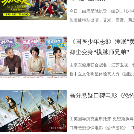
似乎和刚进入第一轮循环的杰丝一
单实用的养肾方法，等待国医少年
5.jpg 图片6 (1).jpg 藏在
直接拿了地狱难度剧本？！对手各
集章活动，影迷们踊跃参与，将这份
边玩边学 护肾求真挑战正式开启
节目出圈密码，贯穿全季的亲情羁
一环套一环……她们能否靠功夫在
今日，由周星驰执导、编剧，张小
浸观影 首批观众口碑出炉 19时1
搭配等内容，为大家分享实用健康
的情感内核。观众们被片中细腻情
启为期五天的全国路演，主创团队
佐藤健特别出演，艾米、雪野、蔡
“登船”仪式正式开启。200余名
“场外热线”，隔空支招默契十足，
段，成为全片情绪高光。考拉妈妈H
度交流，倾听最新鲜、最真
《功夫女足》发布“来吧！出招！”
轮回噩梦。漆黑封闭的影厅完美贴
验了针灸调理，在轻松欢乐的氛围
分开后仍隔着围栏不停呼唤、四处
戏，脑洞大开点燃爆笑赛事 
式上映。随着“至尊无敌杯”赛事进
《国医少年志3》睡眠“
海风、空荡走廊的脚步声、细碎琴
观耳识健康，再到“肾先生”国医讲
舍不得”的矛盾心绪。还有20年前
辑中，周星驰导演那原汁原味的无
结，一场融合功夫奇招与绿茵较量
卿尘变身“摸脉师兄弟”
轮内部空旷幽深的窒息氛围，在大银
些容易被忽视的身体提醒？锁定今晚2
限，诞下全球唯一海外存活考拉双
情投入，在一次次的尝试中挖掘自
“至尊无敌杯”开赛在即，一众顶尖
影院观看《恐怖游轮》的体验，确
年志3》，更多关于护肾与健康生
杀”，从初见胆怯到晚年细心照料
用标志性的无厘头表演为演员打开
此时的女足队员们开局直接拿了地
由京东健康联合冠名，江苏卫视、
果还是相应的沉浸感，都令我感慨‘
羁绊。 图片7.jpg 图片8 (1).
反复调整，帮助全组迅速进入“星”
在层层施压，赛场诡计一环套一环
档中医文化明星体验真人秀《国医少
观众表示：“全程没有突兀的jump 
洲溯源。20 年前护送考拉来华的
个镜头。三位主演亦坦言，星爷的
我们拭目以待！ “坐等开场”版海报
卫视、ai荔枝播出。本期，国医
意。全场影迷屏息观影、情绪同频
两地守护者回望当年并肩种树、改
导与演员突破自我的碰撞，
电影《功夫女足》脑洞大开，将功
解锁一堂贴近打工人、女性群体和
高分悬疑口碑电影《恐怖
氛围格外真实。” 影片结束后，不
考拉濒危的现实镜头，搭配长隆迁
的“今日开赛”版海报中，功夫女队
全新世界。在这里，比赛不再是常
忍、吃得咸、糖分高，这些看似普
反转惊到，时隔多年坐在大银幕重
园区，升华为跨越国界、守护同一
核武器，散发着一股来势汹汹的气
奇招的碰撞。今日发布的“来吧！出
1、睡眠难题引共鸣，夏之光摸脉“开
烧脑反转，而是一整套严丝合缝的
考拉、中澳保育同行三重情感线，
氛围，搭配热血功夫元素，展现出
队员们开局就闯入大型高手内卷现
宇宙用一首改编曲《若是睡眠还没
由英国导演克里斯托弗·史密斯执导
分享道。还有观众感叹：“在电脑
图片10 (1).jpg 图片9.jpg
围。这场各路奇人爆笑集结的奇幻
美瞳大法把控全场，珊瑚队巨人射门输
尘纷纷认领睡眠困扰，李雅娟一句“
口碑悬疑惊悚电影《恐怖游轮》（Tri