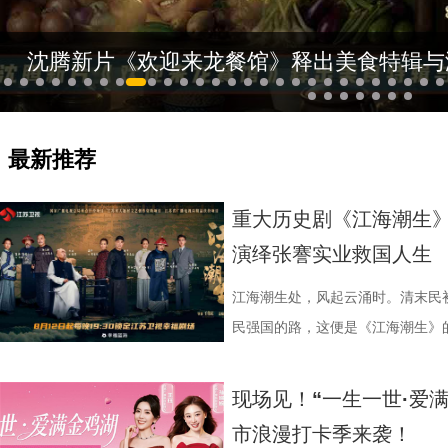
沈腾新片《欢迎来龙餐馆》释出美食特辑与
最新推荐
重大历史剧《江海潮生》
演绎张謇实业救国人生
江海潮生处，风起云涌时。清末民
民强国的路，这便是《江海潮生》的故
幸福剧场播出。 作为国家广
材文艺创作资助项目、 江苏省广
现场见！“一生一世·爱
历史敬意与文化匠心。该剧由江苏
市浪漫打卡季来袭！
份有限公司、中共南通市委宣传部