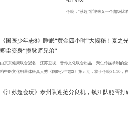
今晚，“苏超”将迎来又一个超级比
《国医少年志3》睡眠“黄金四小时”大揭秘！夏之
卿尘变身“摸脉师兄弟”
由京东健康联合冠名，江苏卫视、音你文化联合出品，聚仁传媒承制的全
档中医文化明星体验真人秀《国医少年志3》第五期，将于今晚21:10，
卫视、ai荔枝播出。本期，国医少年团将从睡眠难题、痛经科普到三高调
解锁一堂贴近打工人、女性群体和年轻人日常生活的健康课。睡不着、痛
《江苏超会玩》泰州队迎抢分良机，镇江队能否打
忍、吃得咸、糖分高，这些看似普通的小问题，背后究竟藏着哪些身体信
分“魔咒”？
1、睡眠难题引共鸣，夏之光摸脉“开挂” “好烦又睁眼到夜半”，节目一开
宇宙用一首改编曲《若是睡眠还没来》唱出失眠人的真实心声。陈妍希、
今晚，“苏超”赛场“超”级好看！由江苏卫视、ai荔枝联动打造的《江苏银
尘纷纷认领睡眠困扰，李雅娟一句“我睡眠超过八小时才能睡够”，更让全
超会玩》将大屏直播泰州队VS镇江队的比赛，并在小屏同步直播盐城队V