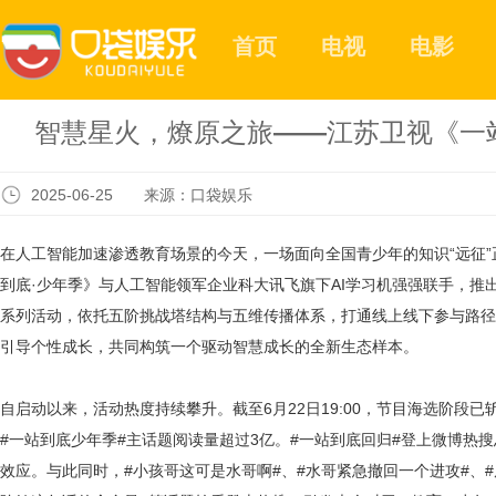
首页
电视
电影
智慧星火，燎原之旅——江苏卫视《一站到
2025-06-25 来源：口袋娱乐
在人工智能加速渗透教育场景的今天，一场面向全国青少年的知识
“远征
到底·少年季》与人工智能领军企业科大讯飞旗下AI学习机强强联手，推出
系列活动，依托五阶挑战塔结构与五维传播体系，打通线上线下参与路径
引导个性成长，共同构筑一个驱动智慧成长的全新生态样本。
自启动以来，活动热度持续攀升。截至
6月22日19:00，节目海选阶段
#一站到底少年季#主话题阅读量超过3亿。#一站到底回归#登上微博热搜总
效应。与此同时，#小孩哥这可是水哥啊#、#水哥紧急撤回一个进攻#、