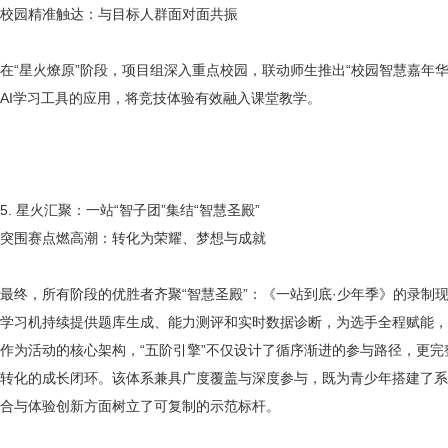
校园精准触达：与目标人群面对面共振
在
“星火燎原”阶段，项目组深入重点校园，联动师生推出“校园智慧嘉年
AI学习工具的应用，将竞技体验有效融入课堂教学。
5. 星火汇聚：一站“智子团”集结“智慧圣殿”
突围赛点燃高潮：转化为荣耀、梦想与成就
最终，所有阶段的优胜者齐聚
“智慧圣殿”：《一站到底·少年季》的录制
学习机持续提供题库生成、能力测评和实时数据诊断，为选手全程赋能，
作为活动的核心架构，
“五阶引擎”不仅设计了循序渐进的参与路径，更
转化的成长闭环。该体系兼具广度覆盖与深度参与，既为青少年搭建了系
合与体验创新方面树立了可复制的示范标杆。