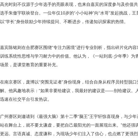
高光时刻不仅源于少年选手的亮眼表现，也来自嘉宾的深度参与及价值共
选手朱傲宇联袂登台。一位年仅
10岁的“小小站神”向“水哥”发起挑战
以“学长”身份鼓励少年持续提问、不断进步，传递知识探索的热情。
嘉宾陈铭则在合肥赛区围绕
“专注力困境”进行专业剖析，指出碎片化内
训练系统性思维与学习耐力中的价值。他认为，《一站到底·少年季》为
场景，是课堂教育的重要补充。
在南京赛区，庞博以
“突围见证者”身份现身，结合自身从程序员转型脱
解。他风趣地表示：“如果非要给建议，我最好的建议是——别给建议。人
迅速在社交平台引发热议。
广州赛区则邀请到《最强大脑》第十二季
“脑王”王宇轩惊喜现身，与少
站在舞台上，就不要太谦虚，要把自己最阳光的一面展现出来。”他还强
更远。言语真诚、态度谦和，为现场少年们注入了信心，也点燃了更强烈