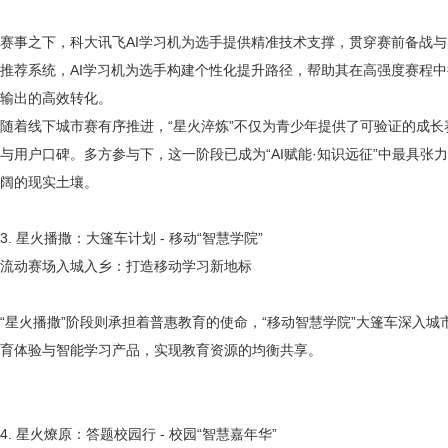
赛事之下，科大讯飞
AI学习机为选手提供精准技术支撑，贯穿赛前备战
推荐系统，AI学习机为选手构建个性化提升路径，帮助其在高强度赛程
输出的高效转化。
随着线下城市赛有序推进，
“星火淬炼”不仅为青少年提供了可验证的成长
与用户口碑。多方参与下，这一阶段已成为“AI赋能·知识远征”中最具
阔的现实土壤。
3. 星火播撒：大篷车计划 - 移动“智慧学院”
流动赛场入城入乡：打造移动学习新地标
“星火播撒”阶段则承担着普惠教育的使命，“移动智慧学院”大篷车深入
育体验与智能学习产品，实现教育资源的均衡共享。
4. 星火燎原：答题校园行 - 校园“智慧嘉年华”