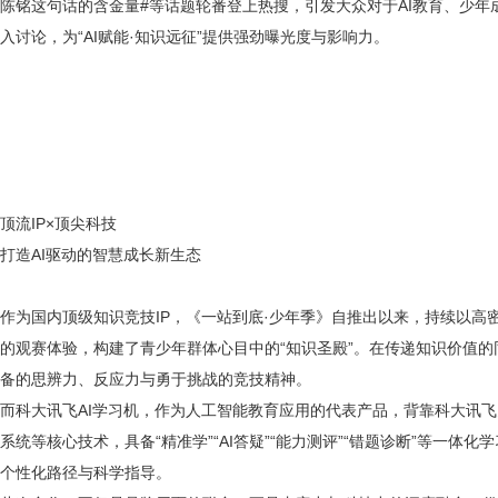
陈铭这句话的含金量#等话题轮番登上热搜，引发大众对于AI教育、少
入讨论，为“AI赋能·知识远征”提供强劲曝光度与影响力。
顶流
IP×
顶尖科技
打造
AI
驱动的智慧成长新生态
作为国内顶级知识竞技
IP，《一站到底·少年季》自推出以来，持续以
的观赛体验，构建了青少年群体心目中的“知识圣殿”。在传递知识价值
备的思辨力、反应力与勇于挑战的竞技精神。
而科大讯飞
AI学习机，作为人工智能教育应用的代表产品，背靠科大讯
系统等核心技术，具备“精准学”“AI答疑”“能力测评”“错题诊断”等一
个性化路径与科学指导。