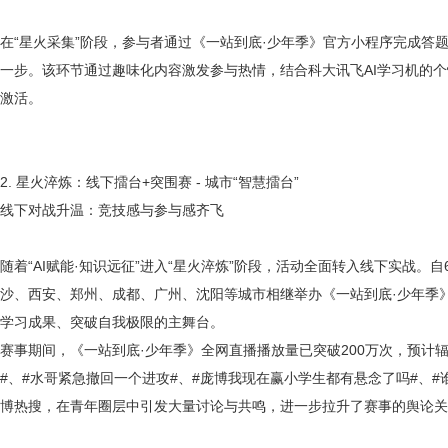
在
“星火采集”阶段，参与者通过《一站到底·少年季》官方小程序完成答题
一步。该环节通过趣味化内容激发参与热情，结合科大讯飞AI学习机的
激活。
2. 星火淬炼：线下擂台+突围赛 - 城市“智慧擂台”
线下对战升温：竞技感与参与感齐飞
随着
“AI赋能·知识远征”进入“星火淬炼”阶段，活动全面转入线下实战
沙、西安、郑州、成都、广州、沈阳等城市相继举办《一站到底·少年季
学习成果、突破自我极限的主舞台。
赛事期间，《一站到底
·少年季》全网直播播放量已突破200万次，预计辐
#、#水哥紧急撤回一个进攻#、#庞博我现在赢小学生都有悬念了吗#、
博热搜，在青年圈层中引发大量讨论与共鸣，进一步拉升了赛事的舆论关