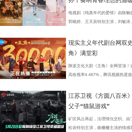
孙千奏响青春理想的温
19:30，锁定江苏卫视幸福剧场
层反转，尽在《迷墙》之中。 《
慢火细煨的节奏，拍出生活的本来
色真实 随着《主角》热播，剧中亲
予了她优越的形体控制力与古典气
城，江棉一厂的女工费霓一心想拿
钧曾执导《猎罪图鉴》等口碑佳作
文化传承、个人奋斗和民族精神的
舅舅”，足见角色深入人心。在综
惊艳全场的舞蹈，陶德燕都以妩媚的
步，踊跃参加集体活动。然而，一
电视剧《纯真年代的爱情》由陈畅
性刻画深度融合；导演路云飞深耕
的当下，《主角》成功唤醒大众守
头的张嘉益，频频被路人认出，他
尽致。舞蹈功底与角色需求的高度
自己究竟还要怎样做，才能走进大
郭晓婷、王天辰特别主演，刘敏涛
品，画面表达极具张力；总编剧余
重回大众视野，成为当下稀缺的、
养他的土地，和生活的密切联系在
2.jpg 陶德燕深耕表演领域 不
了江城。时过境迁，曾经属于他家
主演。这部始于现实考量，终于真
以黑色幽默书写现实主义的独特创
角精神”从剧中内核升级为全民社交
不可分。 4 (3).jpg 手握飞
借年代大剧《冬去春来》中单纯质朴
属院。无处可去的他，只能在简陋
于6月2日起，在江苏卫视幸福剧场
现实主义年代剧台网双
联手，为剧集的荒诞质感与现实温度
播，让古老秦腔走出戏曲圈层、走
荣誉，张嘉益早已是业内公认的实
美人”。彼时她以细腻自然的表演
毁严重，方穆扬却因在危急时刻挺
长映照奋斗青春 电视剧《纯真年
角》满堂彩
19:30，锁定江苏卫视幸福剧场
向赋能、双向破圈，真正实现主流
向，反而让他始终保持着清醒与谦
人心，收获了大批观众的喜爱。从
了争取上大学的机会，费霓主动承
视觉风格，展开一幅生机勃勃的年
三重传播使命。该剧摒弃悬浮叙事
得，坦言塑造角色的核心，是把自
安》中的捡钱女子，再到《朱雀堂
扬苏醒后，却暂时失去了部分记忆
穆扬，孙千则出演渴望用知识改变
陕派文化大剧《主角》全网登顶！
文化，用真诚的内容创作证明：有
通人”。在《十三邀》的深度对谈
《唐宫奇案之青雾凤鸣》中多才多
变数。该剧打破了传统年代剧的叙事
的考量，却在共同应对生活挑战的
高收视率4.487%，腾讯视频热度值达
有最广阔的市场， 5 (2).jpg 6 
的“毛边”，而表演灵感则是“从生
种题材中不断切换，塑造了性格跨
发、历经生活的淬炼、最终抵达“纯
剧集不仅聚焦于二人的成长轨迹，
绩全面刷新现实主义年代剧收视热
神 《主角》热播期间，追剧观众已
的生活“毛边”，让白嘉轩的厚重、
“角色多变，表演用心”的演员初心。 
情感张力。 《纯真年代的爱情》
桦，勾勒出不同青年在事业、家庭
1.张嘉益 饰 胡三元.jpg 《主
江苏卫视《方圆八百米》
深牵动大众心绪。“胡三元下跪托孤
名不加身，光环不扰心，张嘉益始
燕始终保持对表演的敬畏与热爱，
扎、抉择与成长历程。因救人负伤
线索交织并行，共同诠释了那个纯
性爆发，在西北地区实时收视率飙至
父子“猫鼠游戏”
81口连珠火”“忆秦娥即秦腔本身
大于流量。 5 (3).jpg 一方
立身。随着《樊笼》的热播，陶德
人生的新方向；而工厂女工费霓则
理想与情感焕发光芒。 同步曝光
15.1%，相当于每10台开机电视
涨。值得注意的是，《主角》播出
火，滋养了张嘉益的艺术创作。生
续坚守演员初心，不断挑战自我、
运。两人因“各取所需”结为伴侣，
递出人物积极向上的精神气质。画
超35%，被观众称为“西北人民的
矿区风云再起，法理情仇交织。由
引，在“显微镜式”追剧解读下不断
对家乡的眷恋与热爱，尽数融入十年
《生命48小时》和《迷墙》《罪
圆梦大学。 精准复刻往日风貌 触
盈盈笑意隔空相应，展现出对生活
观众的麻筋上，“做自己人生的主角
松岩特别主演，曲栅栅主演的情感