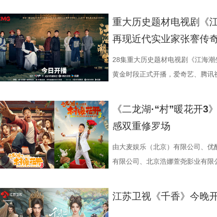
1983》，讲的正是这样一个“满
领衔主演，他们将带领各位一起，
重大历史题材电视剧《江
重新闯荡一回八十年代初的江湖。 
再现近代实业家张謇传
旦，醉酒后的夏晓兰（周也 饰）
她此刻的人生。勤勤恳恳当了多年“
28集重大历史题材电视剧《江海潮生
个大窟窿，也把自己一脚踹进了深
黄金时段正式开播，爱奇艺、腾讯
“叮叮叮”的声响，而时间，也在这
总台、江苏省广播电视总台、幸福
年的夏晓兰，而是1983年一个同
市委宣传部共同出品，北京爱奇艺
《二龙湖·“村”暖花开3
万般情绪涌上头，她本能地想逃回
公司、北京优酷传媒有限公司联合
感双重修罗场
疼，并涌现出一段并不属于她的记
持项目、江苏重大题材文艺创作资
的农村，不久前因不堪流言蜚语，
也是近年来聚焦中国近代民族工业
由大麦娱乐（北京）有限公司、优酷
摆在她面前的，是比2026年还要
潮生》以近代民族实业家、教育家
有限公司、北京浩娜萱尧影业有限
助的母亲，以及一张尚带稚气的脸
历史时期中国民族工业筚路蓝缕的
作的电视剧《二龙湖·“村”暖花开3
剧集从一开始，就牢牢把人按在了屏
会变局为背景，讲述张謇高中状元
该剧由东北喜剧代表人物张浩执导
江苏卫视《千香》今晚
拥有完美人生？”这话，几乎人人
企业之一——大生纱厂，并在外资
萌、张洪杰、郑舒环、郭铁城、黄