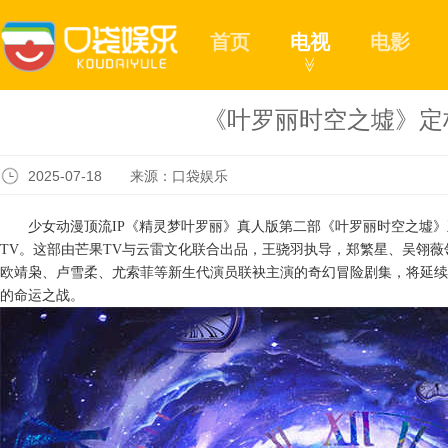
首页
电视
电影
≫
《叶罗丽时空之墟》定
2025-07-18 来源：口袋娱乐
少女动漫顶流
IP《精灵梦叶罗丽》真人版第二部《叶罗丽时空之墟》
TV。这部由芒果TV与云雷文化联合出品，王骁羽执导，郑繁星、吴翎薇
欧靖枭
、卢雪柔、尤索菲
等
新生代演员联袂主演的奇幻冒险剧集，将延续
的命运之战。