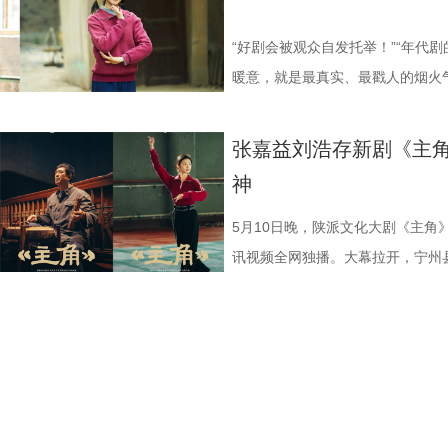
西文化内核，让秦腔艺术、西北人
卫视幸福剧场《纯真年代的爱情》，
长剧最关键的时刻，《主角》送给
（胡可 饰）看似是温暖的情感锚
旁人看来，这或许是装傻充愣，又
笑，还将他的舞台造型做成了表情
从《装台》的市井烟火到《主角》
手并进的温暖力量。
剧，相信慢工出细活的从业者吃下
的矛盾。此外，霍开明（涂松岩 饰
理解里，这就是一种大智若愚。 “
成小钉子离世，他自己也身受重伤
“好剧会被观众自发托举！”“年代
化，用影视语言讲好西北故事、中
之光 《主角》的热播，其引发的
有着千丝万缕的牵连。每一个人都
延伸到对生活感悟中：“生活中遇
“托孤”，请求大家照顾好忆秦娥，
暖意，就是最真实、最戳人的烟火
永无终点。《主角》的成功，不只
化提供了行之有效的融合路径，带
愧疚、隐瞒或救赎的暗线，他们彼
一点，反而可能会冒出新思路。”在
戏。 《主角》用扎实的笔触勾勒
上网友热议焦点。作为一部以秦地
复兴、现实主义创作的回归、地域文
台，秦腔名家出演的《打焦赞》《
镇众生相。 预告拉满期待，层层反
清晰，更能稳定身边的人，“他不
这个角色身上尤为令人唏嘘，张嘉
做自己人生主角的现实主义年代大
张嘉益刘浩存新剧《主角
主角精神，将持续跨越荧屏、治愈
绝技“吹火”更由专业秦腔演员惊艳
预告，将观众的期待值拉满，开篇
有逻辑，那么这就是他最底层的逻辑
个戏比天大的司鼓、全力托举外甥女
众满堂彩。 2刘浩存 饰 忆秦娥.jpg
神
神力量，而影视赋能文化、文化滋
方言被网友争相效仿，秦腔旅拍更成
试探的对话。随着调查的步步深入
完美、强大画上等号。到了王骁这
家视听大数据收视率，《主角》黄
登陆CCTV-1黄金档，腾讯视频全
价值。 9 (2).jpg 10 (2).
该剧拍摄地风雷电影厂，到小秦娥藏
随着更深的谎言，每一个疑点浮出
“缺陷”。“这份缺陷，我们每个人
日榜第一名，酷云端显示，该剧在西
示，该剧黄金时段收视率达到3.9
5月10日晚，陕派文化大剧《主角》
频、西安电影制片厂、西安兆麦影
刘红兵.jpg “每个人都是自己人
较量背后，更牵扯出陈辉女友高松
会不自觉地顾左右而言他，这不就
色、“每个人都是自己人生的主角”
值达3.6124%，其中西北地区收视
讯视频全网独播。大幕拉开，宁州
监，李少飞执导，改编自作家陈彦
卷、躺平、上岸、PUA等词汇流
开明、刘娜等人的隐秘往事与情感
在，张一昂是个刑警，居然也这样。
《主角》是身兼艺术总监、主演双
统计的实时收视峰值则达到4.47
招收新学员的计划，让司鼓胡三元
晓勇联合编剧，张嘉益、刘浩存、
境，大家拼命努力，却常常觉得自
陈，营造出压抑而神秘的氛围。陈
有意思。 一句台词，道尽张一昂的
完成对家乡的回望，从《白鹿原》
27045，跻身“爱看俱乐部”，打破
“闭嘴的娃”“固执的舅”在开口唱
扈耀之、王海燕特邀主演，孙浩、
的配角。《主角》中时代众生相，全
下的重担；陈辉与高松格并肩站在
头，上面写着“一昂”二字，直接将
活在城中村，“为别人装台，也为自
纪录。 改编自陈彦茅盾文学奖同
好奇。与此同时，剧团里，台上台
主演，李传缨为本剧配音旁白。
只是舞台专属，也可以是为所热爱
的秘密；散落于画面各处的汽车、
印象极深。 “我觉得他好可怜！他
比天大、以鼓托戏又托人的胡三元，
命跨度、一个秦腔女演员沉浮半生
劲，胡三元与何大锤的“西北锤王”
命，吃苦如吃糖”的秦腔精神更是鼓
索，等待有人拼凑完整。 方圆八
调查了，没有一个人站在他身边，
去，把角色装进来，让人物在自己
它让生活以它本来的重量落地，这
腔有力气，剧团内外争着向上奔生
续向前。作为“电视陕军”的贰零壹
场《方圆八百米》，看对抗路父子
不友善。王瑞军对他还有些误会，
部曲”，让观众跟随他的脚步，完成
中冒出来的现实主义创作方式，将
也打动当下荧屏前的观众。 1.jpg