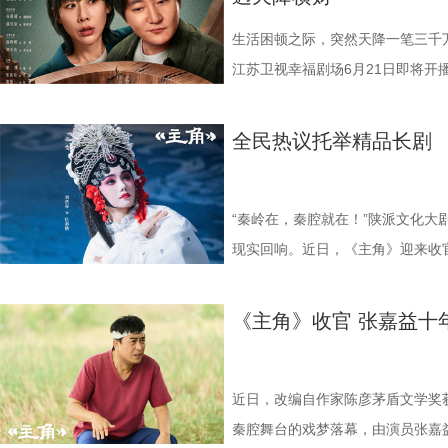
度以同窗身份相遇，从昔日的轻喜
里的狠厉与隐忍，前后判若两人，将
来的财富彻底打破了余鸣和文一彤
视如己出。然而生活的重担与余鸣
饰）被扣上“一事无成”的标签，妻
的化学反应会碰撞出怎样新的火花
足。 鞠婧祎的每一次古装亮相，
稳，而是无尽的迷茫与恐慌。夫妻
下，她只能选择离婚。 《迷墙》
怠，二人隔阂渐深。然而峰回路转
生活困顿之际，突然天降一笔三千
一众实力不俗的年轻演员：叶盛佳
棒槌，从伪装“特困生”时的狡黠灵
的各类生活风波与人际纠葛之中。
活轨迹，让他们在人生最低谷处迎来
顶着压力准备装修，却意外从墙体
江苏卫视幸福剧场6月21日即将开
唱月温婉动人，刘梦芮演绎的百里
的专注认真，再到与爱人立场对立
富、诱惑与底线的艰难抉择，余鸣
发现3000万元现金。一夜暴富，
暴富，鸡飞狗跳的日子似乎终于迎
现实。 该剧由郭京飞、任素汐领
琢，每一位演员都倾情投入，带领
层蜕变拿捏得细腻而动人。 这是
的信任。而预告中出现的“齐天大圣
边人的变化与陌生人的觊觎，这30
真实的人性百态就此展开。 郭京
刘天佐友情主演。面对天降横财，
全民热议托举精品长剧 
7月2日起每晚19:30，锁定江
作。彼时两人便上演过女扮男装、
面可以照见内心的镜子，引导主人
和周围人的真实百态。 破迷墙见本
事无成时窘迫又不甘的状态拿捏得
妻陷生活困局 天降横财掀人心波澜
一同开启这段奇幻之旅。
度以同窗身份相遇，从昔日的轻喜
正的幸福真谛。 该剧由《猎罪图
来的财富彻底打破了余鸣和文一彤
汐生活化的演技既真实又富有代入
饰）被扣上“一事无成”的标签，妻
的化学反应会碰撞出怎样新的火花
执导，《我是余欢水》原著小说作
稳，而是无尽的迷茫与恐慌。夫妻
疲惫与无奈。而剧集“一锤砸出三千
怠，二人隔阂渐深。然而峰回路转
“秦岭在，秦腔就在！”陕派文化大
一众实力不俗的年轻演员：叶盛佳
实内核，同时也兼具了浓厚的都市
的各类生活风波与人际纠葛之中。
笔横财，将如何搅动这对中年夫妻
顶着压力准备装修，却意外从墙体
现实回响。近日，《主角》迎来收
唱月温婉动人，刘梦芮演绎的百里
活描摹，深度聚焦中年婚姻里的信
富、诱惑与底线的艰难抉择，余鸣
任素汐此前各自塑造过许多深入人心
暴富，鸡飞狗跳的日子似乎终于迎
黄土的时代长歌圆满落幕。剧集交
琢，每一位演员都倾情投入，带领
望面前的摇摆以及财富面前道德与
的信任。而预告中出现的“齐天大圣
差设定令人期待。总编剧余耕在谈
真实的人性百态就此展开。 郭京
满亦有遗憾，用最真实的人间烟火
《主角》收官 张嘉益十
7月2日起每晚19:30，锁定江
外壳之下，该剧传递出一个朴素的
面可以照见内心的镜子，引导主人
会跳出郭京飞的表情。”这位擅长
事无成时窘迫又不甘的状态拿捏得
都能在角色中看见自己的影子，从
一同开启这段奇幻之旅。
正的幸福不在于物质的堆砌，而在
正的幸福真谛。
与不甘诠释得层次分明，与任素汐
汐生活化的演技既真实又富有代入
人生照见普通人的生命坚守，成为 
心困则路迷，心定则路安。今晚19
壳藏现实内核 实力主创护航品质 
疲惫与无奈。而剧集“一锤砸出三千
标杆之作。 1 (2).jpg 2.JP
近日，改编自作家陈彦茅盾文学奖
墙》的命运世界，在生活浮沉中找
《迷墙》以荒诞现实主义为底色，
笔横财，将如何搅动这对中年夫妻
达4.615%，忠实度68.041%，
秦腔舞台的戏梦落幕，由演员张嘉