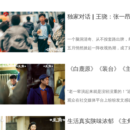
向朱继儒展示和四位老师父学戏的
艺生涯的重要印记，更是一位文艺
具感染力的角色与更精彩的表演。
情》以“生活流”的叙事细腻刻画了
书本，安然坐于案前，文雅沉静中
奔赴一座城”的“影视+文旅”联动火
卫视幸福剧场。一场关乎真相、亲
名场面也被观众称为拍出了武侠剧“
表达。这份创作早已超越单纯的职
令人惊喜。陈飞宇此次透过诸多生
人物性格，也提升了观众对这段年
据热，《主角》用品质一证再证；长
米的故事，直抵千米之外的你我心中
独家对话 | 王骁：张一
遭遇狂风，漫天黄沙没有吹走看戏的
护与传承，彰显出文艺从业者的责
诚与浪漫；孙千则跳脱出固有标签
引发跨时代情感共鸣 《纯真年代
存 饰 忆秦娥.jpg 全网登顶：
驱动 《方圆八百米》的故事聚焦
具象。 作为严肃文学改编的现实
土所局限，小人物的执着、匠人的
得深入人心。此外，郭晓婷与王天
时光的肌理与温度。无论是集体生
在网络播放数据上一直处于“吃亏”
女尸的出现，打破了表面的平静，
的创作态度，扎实复刻个人、秦腔
越时光的力量。张嘉益用十年深耕
方穆扬、费霓形成鲜明对照，丰富
影，剧集通过对日常生活流的扎实
突、快节奏天然吸睛，而现实主义
警察陈红兵（丁勇岱 饰）紧跟线索
一个脑洞清奇、从不按套路出牌，
限，不美化苦难，彰显现实主义的
动全国观众。岁月不负深耕者，相
制作上尤为注重时代氛围的营造与
年代空间。这一富有感染力的艺术
为“口碑高地、热度洼地”；还会被
在方圆八百米的小天地里，父子间
五月悄然掀起一阵收视热潮，成了观
洞察和真实描摹，引发观众对镜自
守，继续行走在创作之路上，为观
“强烈质感+高饱和暖色调+丰富生
畅延续其对细腻情感的把控优势，
供”标签，年轻网生观众则被自动除名。
交缠，让这个家庭与小城一同面临
张一昂，也是江苏卫视幸福剧场热播
伸至婚姻中的情感关系；从剧中人
品。
原，到场景搭建的生活气息注入，
复现了时代风貌，并在光影与色调
央视一套黄金档历史收视冠军，在腾
念设置，《方圆八百米》开局即“亮
常”的迷人劲儿，连扮演者王骁也招
《白鹿原》《装台》《
的取舍……观众的声音宝贵，进一步放大
衫、二八大杠、工厂宿舍等元素，
调，让年代记忆焕发时代新意。 
的现实主义年代剧，这两顶桂冠的
禁药品网络的幕后推手。这种“明牌
就在于他的‘不正常’，那种另类感
7 (2).jpg 剧火城兴双向赋能
集体记忆与情感共鸣。这些超越爱
中相携成长的奋斗历程，真诚致敬
控器”，让观众愿意重新打开电视
了“父子何时摊牌”，观众也不再是
“别着急”就是他的底层代码 张一
原汁原味的风土人情、极具质感的
其既能唤起长辈对往昔岁月的情怀
深入探讨了“实用与浪漫”、“理想
母辈“反向种草”，他们在电视上追
子的伪装、这对父子何时迎来正面
经地念出冷门诗句：“诗歌现在在挽
“老一辈演起来就是没轻没重的！”
貌、市井烟火与戏曲文脉，成功打造
陈畅用“年代戏新拍”概括了他的创
题。这种植根于岁月、彰显于当下
三刷”，还有人说“这是我妈推荐给
剧中人一步步走向那个注定的悲剧
方念得更想跳了。被派到三江口查
观众在社交媒体平台上纷纷发文感
热潮，掀起“为一部剧奔赴一座城”
核心则是融入当代观众的审美习惯
大观众产生深切共鸣，为其注入温
代剧注定小众”“年轻观众不是受众
“父子对决”为核心驱动力，用强对
却偏偏凭借“锦鲤体质”歪打正着、
的，其中之一便是该剧艺术总监、
向往陕西，实现影视热度向文旅流量
效呈现对家的想象、用幕布拍摄影
爱情》现已正式定档，6月2日起
实主义创作完全有能力同时拿下“口
网络。陈红兵与陈辉之间，既是血
运！” 张一昂这份让人羡慕的“事
秦娥的舅舅胡三元。已播剧情中，
生活真实陕味浓郁 《主
现全民破圈。 剧集不仅带动线下
能把日子过好，靠的是彼此的理解和
段烟火氤氲的岁月，见证在时代洪
这是一个尤为珍贵的行业信号，只
视、每一场对话都可能是谎言与真
缓则圆”八个字。“碰到什么事，他
演，饰演《红灯记》中的日本军官