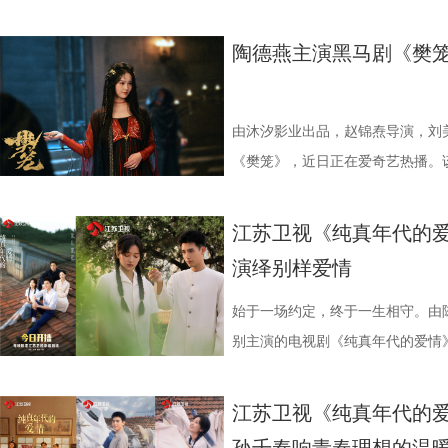
深刻现实内核，借“钱是照妖镜”的
任素汐此前各自塑造过许多深入人心
最高收视峰值达4.1378%，在西北
获广泛好评。从《白鹿原》到《装
普通人的生存压力与人性善恶的边
差设定令人期待。总编剧余耕在谈
据方面，该剧实时收视峰值最高达5
十年，用三部作品、三个人物、三
陶德燕主演黑马剧《樊笼
生活真谛的思考，让观众在欢笑中
会跳出郭京飞的表情。”这位擅长
TOP1，大屏点播市占率29.68%
1 (3).jpg 十年深耕：一域乡
财为核心驱动，引领各色人物展开
与不甘诠释得层次分明，与任素汐
视端的热播，强力带动国民收视回
张嘉益用十年时间扎根家乡故土，
迫，有钱之后便有多狂妄，身边的
壳藏现实内核 实力主创护航品质 
家遥控器”的作品。在年轻人聚集
“陕西三部曲”的序章，他所饰演的
由沐汐影业出品，赵锦焘导演，刘
的亲戚，从冷眼转为攀亲；当年下
《迷墙》以荒诞现实主义为底色，
破圈，催生全新“社交货币”，该剧在
旧时代乡村宗族的风云变幻，将黄
《樊笼》，近日正在爱奇艺热播。
“投名状”。一时间，围绕余鸣的鲜
深刻现实内核，借“钱是照妖镜”的
纪录，成为站内热度最高的现实主
入木三分。而后《装台》转向市井
反转情节与全员女强阵容，引发大量
形成了鲜明的对比。 可是，当一
普通人的生存压力与人性善恶的边
非遗、陕西文化、视听影像，更带动
嘉益饰演的勤恳坚韧的刁顺子，融
的万红柳，是幕后最强反派的心腹
江苏卫视《纯真年代的爱
到钱财背后藏匿的危险：三千万从
生活真谛的思考，让观众在欢笑中
深度融合，为传统文化改编、现实
酸甜、善良热忱随着刁顺子的三轮车
色复杂内核，将万红柳的狠戾果决
演绎别样爱情
层反转，尽在《迷墙》之中。 《
财为核心驱动，引领各色人物展开
(2).jpg 4 (2).jpg 全民
角》则将视角聚焦传统秦腔梨园，
底打破观众对反派角色的刻板印象。 
钧曾执导《猎罪图鉴》等口碑佳作
迫，有钱之后便有多狂妄，身边的
大地风貌人情，连接当下普通人的
元这一角色，带着梨园艺人的执着
学院派风采 在《樊笼》大雅之堂
始于一场约定，终于一生相守。由
性刻画深度融合；导演路云飞深耕
的亲戚，从冷眼转为攀亲；当年下
活多维破壁的文化现象。中国中央
“敲”在观众的麻筋上。 2 (2).j
目、气场慑人，作为颜值担当领舞
别主演的电视剧《纯真年代的爱情
品，画面表达极具张力；总编剧余
“投名状”。一时间，围绕余鸣的鲜
华社、《人民日报》《工人日报》
多维度、全方位描摹出陕西深厚的
是美人风姿。可这般绝色之下，却
剧讲述了因救人受伤失忆的知青方
以黑色幽默书写现实主义的独特创
形成了鲜明的对比。 可是，当一
道；来自曲艺界、文学界、影视行
者的视角行走于故土之上，用十年
与狠辣心性形成极致反差，塑造了
的追梦女工费霓（孙千 饰），阴差
江苏卫视《纯真年代的爱
联手，为剧集的荒诞质感与现实温度
到钱财背后藏匿的危险：三千万从
予以高度评价，认为创作团队用“工
情，透过荧幕走进万千观众心中。 3 
与陶德燕扎实的舞蹈功底密不可分
想的年代爱情故事。 青春叙事彰显