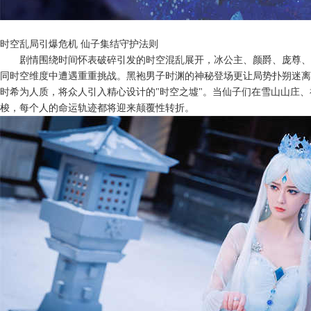
时空乱局引爆危机
仙子集结守护法则
剧情围绕时间怀表破碎引发的时空混乱展开，冰公主、颜爵、庞尊、
同时空维度中遭遇重重挑战。黑袍男子时渊的神秘登场更让局势扑朔迷离
时希为人质，将众人引入精心设计的
"时空之墟"。当仙子们在雪山山庄
梭，每个人的命运轨迹都将迎来颠覆性转折。