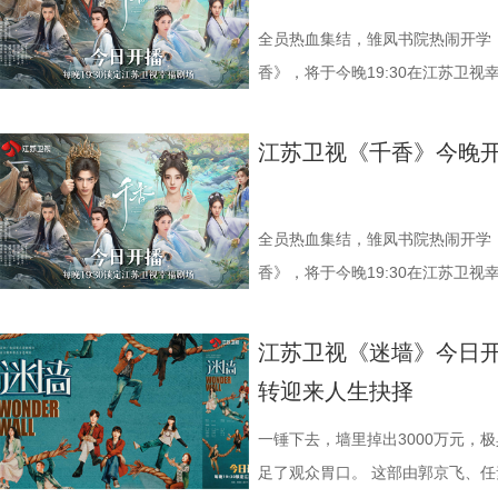
的意外，于是人们忍不住幻想：若
时倾力兴办学校、医院、育婴堂等
盟。时隔一年，“浩氏喜剧”强势回
来的路就会顺畅许多？可《你好19
国、教育兴邦”的可行路径。全剧
席卷荧屏。 1.jpg 村官上任剧情升
全员热血集结，雏凤书院热闹开学
之口，轻轻甩出一句醒脑的话：别
近代知识分子从庙堂走向民间、以
开》系列深耕乡村振兴题材，以原
香》，将于今晚19:30在江苏卫
这句话，也给出了整部剧的底色：
时多年搜集史料、实地调研，围绕
称。第三季在延续前作“温情底色+
《漂亮书生》后的二搭之作。剧中
坦途。也恰恰因此，让人更想看下
身份进行多维度刻画，力求在历史
物关系。 本季最大的变数，莫过
们的期待。 入书院遇良人，也遇天
江苏卫视《千香》今晚
也、翟潇闻领衔主演 在八十年代闯
绍，剧本数易其稿，并邀请近代史
饰】的空降。这位带着新思想、新章
错。青丘孤女小棒槌（鞠婧祎 饰
莱，到如今坚强向上的夏晓兰，这
历史事实为根基的基础上，以艺术
示范村”建设，直接将张浩原本“脚
失踪后，为追寻线索而踏入雏凤书
而这一次，她将一个“36岁现代女
有担当、有家国情怀的民族企业家
彻底打乱。当秦淑宇严苛的规范化管
修远（宋威龙 饰），也以温润少
全员热血集结，雏凤书院热闹开学
次分明、真实可感。 面对乡邻泼
民族自强不息、实干报国的精神品
从工作理念到执行细节频频交锋，火花
生到熟悉，从试探到依赖，情愫在
香》，将于今晚19:30在江苏卫
害。到了支摊卖鸭蛋时，她又换上
是时代亲历者，也是重要参与者。
角张浩的工作、情感也陷入前所未有
角色，实为建木神女姜黎非，一人
《漂亮书生》后的二搭之作。剧中
代，机灵劲儿全写在眼角眉梢。 
张謇从状元到实业家的身份转变，
本居高不下，示范村评选更是强敌
蜕变为清冷坚韧、身负三界命运的
们的期待。 入书院遇良人，也遇天
江苏卫视《迷墙》今日
发、身着西装裙的商界女强人，周
国家进步的努力。今年是张謇逝世1
与李茗涵（郑舒环 饰）敲定婚期
咒、隐忍腹黑的夜叉族后裔。“夜叉
错。青丘孤女小棒槌（鞠婧祎 饰
转迎来人生抉择
不只是夏晓兰的逆袭，更是一个演
历史纪念价值。剧名“江海潮生”既
黄涌泉（刘萌萌 饰）带来的“亲子
当真相渐露，相爱之人被迫站在对
失踪后，为追寻线索而踏入雏凤书
歌曲类节目的舞台上。而这一次，
立足本土、顺应时代潮流的开放视
内有情感信任危机，张浩能否凭借他
的设定，也让不少观众将其称呼为修
修远（宋威龙 饰），也以温润少
一锤下去，墙里掉出3000万元，
演一个青涩、温润的八十年代青年
抉择与命运沉浮，将其突破陈规、
危机，成为本季最大看点！ 全村整
《千香》也呈现了一场国风美学的精
生到熟悉，从试探到依赖，情愫在
足了观众胃口。 这部由郭京飞、