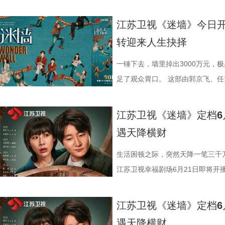
晓兰。这个角色原本容易写得单薄
的实干精神，以及心系百姓、实业
线外，张浩标志性的“浩氏喜剧”风
余套戏服，将点翠、云绣等非遗技
角色，实为建木神女姜黎非，一人
电视剧，将于今晚19:30在江苏
成为很多人心里的“白月光”。 初
话，与当代观众形成深刻共鸣。 
剧集亦不乏温情落点。既有大权、
罗裙、简约头饰为主，展现灵动娇
蜕变为清冷坚韧、身负三界命运的
降巨款，一对被推入命运漩涡的普
江苏卫视《迷墙》今日
护，周诚的爱始终热烈而滚烫。有
作，王伟民执导，张强编剧，王鸥
袱，也有张家爷仨笑闹互怼背后的
系纱裙搭配银饰，眉间点缀冰纹花钿
咒、隐忍腹黑的夜叉族后裔。“夜叉
即将上演。 荒诞暴富开局：黑色幽
转迎来人生抉择
踏实感。”这是对角色的认可，更是
笔画排序）。主创团队表示，希望
深沉的爱。这种笑中带泪的叙事，
件手工缝制便耗时400小时。男主
当真相渐露，相爱之人被迫站在对
对带着几分霉运的夫妻。丈夫余鸣
外，王冠逸、郑伟、林潇、赵达、
这位“状元实业家”的真实人生，感
见证年轻一代对家乡建设的执着探索
看似清雅素净，实则腰封与袖口暗藏
的设定，也让不少观众将其称呼为修
调：直播卖珍珠粉被曝质量问题，
一锤下去，墙里掉出3000万元，
加盟，也为剧集质感保驾护航。王
20日起，《江海潮生》将在央视
作，第三季也从未止步于插科打诨
设计巧思，于无声处见惊雷。 宋威
《千香》也呈现了一场国风美学的精
赔付30万元压得他喘不过气；为
足了观众胃口。 这部由郭京飞、
者，也是她创业路上的伯乐；董璇
旅融合、新老观念碰撞等现实议题
的身形、立体的五官、利落的打戏
余套戏服，将点翠、云绣等非遗技
借高利贷买下一栋“凶宅”。这个带
电视剧，将于今晚19:30在江苏
支持下摆脱不幸福的婚姻，找回自
深度融合四平本地地标与文化符号，
目光牢牢锁定。虽是古装剧的“常客
罗裙、简约头饰为主，展现灵动娇
个生活不如意、处处惹是生非的倒霉
降巨款，一对被推入命运漩涡的普
江苏卫视《迷墙》定档6
八十年代的烟火气，让整个故事更显
的日常中折射新时代东北乡村的蜕变
人惊喜的突破。前期的雷修远温润
系纱裙搭配银饰，眉间点缀冰纹花钿
焦虑。她理解余鸣背负的道德枷锁
即将上演。 荒诞暴富开局：黑色幽
遇天降横财
剧场《你好1983》，看周也如何
到烟火气，“二龙湖”系列始终记录
里的狠厉与隐忍，前后判若两人，将
件手工缝制便耗时400小时。男主
视如己出。然而生活的重担与余鸣
对带着几分霉运的夫妻。丈夫余鸣
天地！
优酷《二龙湖·“村”暖花开3》，
足。 鞠婧祎的每一次古装亮相，
看似清雅素净，实则腰封与袖口暗藏
下，她只能选择离婚。 《迷墙》
调：直播卖珍珠粉被曝质量问题，
生活困顿之际，突然天降一笔三千
中见招拆招，靠一股子韧劲儿把日子
棒槌，从伪装“特困生”时的狡黠灵
设计巧思，于无声处见惊雷。 宋威
活轨迹，让他们在人生最低谷处迎来
赔付30万元压得他喘不过气；为
江苏卫视幸福剧场6月21日即将开
的专注认真，再到与爱人立场对立
的身形、立体的五官、利落的打戏
发现3000万元现金。一夜暴富，
借高利贷买下一栋“凶宅”。这个带
现实。 该剧由郭京飞、任素汐领
层蜕变拿捏得细腻而动人。 这是
目光牢牢锁定。虽是古装剧的“常客
边人的变化与陌生人的觊觎，这30
个生活不如意、处处惹是生非的倒霉
刘天佐友情主演。面对天降横财，
江苏卫视《迷墙》定档6
作。彼时两人便上演过女扮男装、
人惊喜的突破。前期的雷修远温润
和周围人的真实百态。 破迷墙见本
焦虑。她理解余鸣背负的道德枷锁
妻陷生活困局 天降横财掀人心波澜
遇天降横财