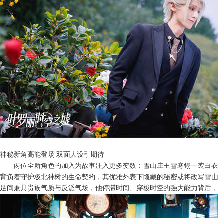
神秘新角高能登场
双面人设引期待
两位全新角色的加入为故事注入更多变数：雪山庄主雪寒翎一袭白衣
背负着守护极北神树的生命契约，其优雅外表下隐藏的秘密或将改写雪山
足间兼具贵族气质与反派气场，他停滞时间、穿梭时空的强大能力背后，