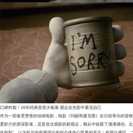
口碑炸裂！
16年经典首登大银幕 观众在光影
中
看见自己
作为一部备受赞誉的动画电影，电影《玛丽和麦克斯》在日前举办的首映
爱影片的资深影迷，还是首次观影的新观众，都从中收获了满满感动。众
生电影”，认为影片中所展现出的对个体内心世界的关注
；有观众
感叹
，