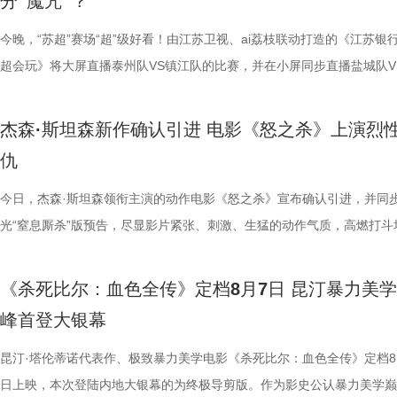
分“魔咒”？
完整野生动物保育知识，真正实现看纪录片的同时完成自然启蒙。 图片11.
路的台词设计层出不穷，力求让观众在捧腹大笑之余，也能感受到周氏喜
对人物成长与团队精神的深刻观照。想必《功夫女足》也延续了这一创作
的“忍忍就好”吗？ 杭州市中医院中医妇科主任医师马景师父通过黑巧克
循环逻辑的推演以及隐藏细节的分析至今仍层出不穷。如今，这部曾陪伴
批观众纷纷在社交平台分享观后感：
图片12 (1).jpg 一场双向奔赴的陪伴，节目完结但故事未完待续 上线至
生活细节的独特解构。 与幽默风格相辅相成的，是表现形
因，他将功夫足球的舞台拓展至全球性赛事，风格迥异的多国队伍轮番登
红汤、暖宝宝等日常话题，带领国医少年团破解痛经护理误区。高卿尘凭
影迷深夜研究剧情的经典之作终于首次登陆内地影院。相比电脑与手机屏
今晚，“苏超”赛场“超”级好看！由江苏卫视、ai荔枝联动打造的《江苏银
完立刻想二刷”。这些评价也印证
数粉丝自发蹲守更新、记录每只考拉生日，把考拉当成生活里温柔精神寄
的大胆突破。第三大看点则是功夫与现代女足跨界碰撞的脑洞设定。影片
各种稀奇古怪的招数与功夫绝技混搭碰撞。如此多样的元素，在周星驰手
活经验答对师父问题，被夸“适合学妇科”，意外找到新赛道。除了常见的
大银幕所带来的沉浸体验将进一步放大影片的悬疑氛围与情绪张力。每一
超会玩》将大屏直播泰州队VS镇江队的比赛，并在小屏同步直播盐城队V
十七年，它同样属于今天。豆瓣8.
有人每周奔赴园区只为远远看一眼心爱考拉，有人为每只小家伙剪辑专属
统的功夫招式与绿茵竞技巧妙交织，在动作设计与视听语言上倾注了大量
但不显凌乱，反而因独特的喜剧逻辑而妙趣横生，让人期待他如何延续一
误区，师父还会现场教学哪些缓解痛经的按揉方法？ 3、从“盐”值刺客到升
复出现的场景、每一个细微的伏笔、每一次命运轮回的开启，都将在影院
州队、无锡队VS宿迁队、徐州队VS南京队的三场焦点对决。主持人李响
留名的经典，而首次登陆内地大银
频，屏幕内外，一场人与考拉、平台与家庭的温柔双向陪伴悄然成型。 
思。传球、防守与射门在此处演化为一场场精心编排的功夫交锋。这种打
疯狂创意，将足球竞技、各路奇招与喜剧包袱熔于一炉，创造出别具一格
公堂，三高风险藏不住了 三高离年轻人很远吗？本期节目中，国医少年
得前所未有的震撼呈现。 百万人认证必看神作 大银幕揭开轮回真相 《恐
老搭档夏宇翔一起，为大家带来本轮赛事的精彩解读。目前，在积分榜上
轮》正在全国院线热映。风暴已至，
杰森·斯坦森新作确认引进 电影《怒之杀》上演烈
的故事走到了尾声，但属于考拉的生活永远没有休止符。长隆的桉树林依
有认知的奇幻设定，不仅展现了女足队员的柔韧与武艺的刚猛，也为全片
幕奇观。 在电影《功夫女足》中，周星驰的脑洞或许更体现在角色塑造
了一堂“三高健康课”。预防高血压环节，李峰师父通过“身体信号盲盒”带
轮》豆瓣评分长年保持在8.5，超百万观众评价打分，位列豆瓣电影 TOP2
州队2胜3负位列第十，镇江队则六战皆墨排名倒数第一。对两支球队而
游轮上的秘密，正等待更多观众走
仇
日鲜活，八代考拉大家族在这片专属家园里自在吃喝、安然休憩，而横跨
了兼具燃感与爽感的视觉张力。 而在精彩的动作呈现与幽
编排上。影片中，女足队员们性格迥异，彼此间的摩擦反而成为戏剧张力
认识高血压风险，陈妍希“屡屡中招”，高卿尘感叹“姐姐，这节目来的真值
第 191 位。相比单纯依靠反转取胜的悬疑片，《恐怖游轮》将时间循环
场比赛既是荣誉之战，更事关常规赛后半段的走势，双方势必将拼尽全力
国、助力野生考拉种群复壮的保育计划也在稳步推进。 图片15 (1).jpg 
素的包裹之下，影片最能触动观众的，莫过于周星驰导演一贯的人文精神
源。夸张技能混搭竞技场面，碰撞出独特的喜剧火花。可以预见，影片将
笑点拉满。含盐量竞猜中，面包、话梅、泡面等常见食物轮番登场，谁才
惊悚、命运寓言与人性剖析巧妙融合，创造出一个逻辑严密却又充满哲学
州队主场不容有失，“冠军泰”盼逆风起势 对泰州队来说，这是一场不容
今日，杰森·斯坦森领衔主演的动作电影《怒之杀》宣布确认引进，并同
14.jpg 我们暂时和这段温柔的线上陪伴挥手作别，可这段旅程带给我们
四大看点在于接地气的小人物成长与蜕变。 剧中的女足队员们并非完美
集笑料中展现一支队伍从摩擦到凝聚的转变，让观众在让观众在欢笑中看
藏最深的“盐”值刺客？随后，高卿尘迎来“摸脉初体验”，认真学习“寸关尺
的故事世界。许多观众在首次观影后往往会立刻开启第二遍、第三遍观看
比赛！ 此前四场比赛，泰州队接连负于徐州队、无锡队、苏州队等传统
光“窒息厮杀”版预告，尽显影片紧张、刺激、生猛的动作气质，高燃打斗
不会消散，看过考拉母子间的不舍牵挂，读懂保育员二十年默默坚守，了
她们在面对强敌和外界施压时，同样会历经迷茫、退缩与自我怀疑。正是
长和坚持。这份奇思，正是《功夫女足》献给观众的独特惊喜。 电影《
次上手诊脉，现场又紧张又好笑。 高血糖环节则化身趣味公堂，大米粥
为寻找那些隐藏在细节中的线索与答案。 在今日发布的定档预告中可以
仅在扬州身上全取三分，表现可以用差强人意来形容。究其原因，在于泰
与肃杀氛围扑面而来。《怒之杀》作为杰森·斯坦森近五年来最刺激的限
危物种保护的重量后，心底生出对所有弱小生命的温柔与敬畏，会长久留
真实的脆弱与挣扎，让她们在团队默契与不屈斗志下的逆风翻盘更具说服
足》由周星驰执导并编剧，张小斐、迪丽热巴、张艺兴领衔主演，刘嘉玲
瓜、小夜灯接连登场“喊冤”，国医少年团边断案边解锁控糖知识。随后的
影片讲述了单亲母亲杰丝（梅利莎·乔治饰）与一群朋友乘游艇出海游玩
核心阵容的流失。新赛季，泰州队阵中缺少了巴特、樊超等诸多核心球员
银幕复仇爽片，在延续其拳拳到肉的硬核动作风格之外，更以直白凌厉、
《杀死比尔：血色全传》定档8月7日 昆汀暴力美
我们静静期待下一次相逢，再走进这个满是温暖与生机的考拉之家，八代
也更容易让身处现实中的普通观众产生深度共鸣。 电影《
藤健特别出演，艾米、雪野、蔡思贝、胡予安、倪好特别介绍，赵丽娜、
脂环节，李雅娟自述是高血脂患者，国医少年团开启现场问诊。夏之光一
中遭遇风暴，众人被迫弃船，登上一艘路过的巨大游轮。这艘名为“埃俄罗
心轮换出现断层。如此一来，球队战斗力明显下滑，曾经固若金汤的防守
爆头的感官冲击，点燃动作片影迷期待。 影片由让-弗朗索瓦·雷切执导
峰首登大银幕
大家族的故事仍在继续，我们的故事也是。
女足》由周星驰执导并编剧，张小斐、迪丽热巴、张艺兴领衔主演，刘嘉
靖、张继聪、欧阳万成友情出演，陈旻、李卓媚、秦鹏飞、张天一、孙子
入“问诊”状态，从饮食到作息层层追问，被夸“好专业”。师父现场解锁“三
的游轮早在1930年便已失踪，船上空无一人。随处可见的血迹，神秘的
频出现漏洞。目前，泰州队失球数达9个，仅略少于镇江队的13个，后场
·斯坦森领衔主演，将以生猛复仇贴脸暴击的烈度与全新海上密闭空间厮
佐藤健特别出演，艾米、雪野、蔡思贝、胡予安、倪好特别介绍，赵丽娜
洪蕾、施予斐、景如洋、李奕臻、赖赖、葛依萱、王奕彤、马睎悦、邹霞
护法”，哪种抗阻运动有助于预防高血压？日常护糖又有哪些小妙招？ 从
接踵而至的凶杀事件，将杰丝拖入一个无法逃脱的恐怖轮回——她必须反
的压力可想而知。 不过，好消息是，在上一场与南通队的比赛中，泰州
命的设定，为观众带来一场新鲜刺激的银幕体验。 电影《怒之杀》引进图.
昆汀·塔伦蒂诺代表作、极致暴力美学电影《杀死比尔：血色全传》定档8
阳靖、张继聪、欧阳万成友情出演，陈旻、李卓媚、秦鹏飞、张天一、孙
桐侥、张娣主演，张琪、房岩、邓月平、CHANYA、许君聪、门腔、冯
人的深夜困扰，到女性经期健康课，再到“三高刺客”的层层现身，国医少
历同一段噩梦，而每一次循环都隐藏着更深的真相…… 而在同步释出的
明显回升，以1:0赢下了这场“宿命对决”，继上届决赛后再度战胜对手。
杰森·斯坦森硬核暴击贴脸输出 密闭空间厮杀肾上腺素飙升 在今日发布的
日上映，本次登陆内地大银幕的为终极导剪版。作为影史公认暴力美学巅