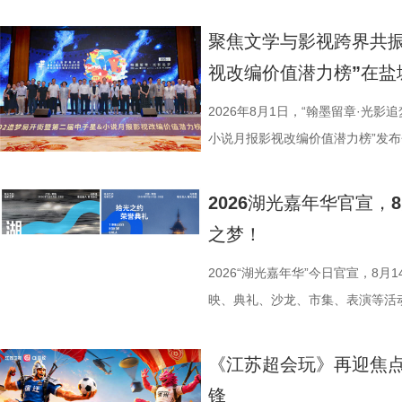
语，一面是工业园区的摩登璀璨。本
位优秀少年集结登场，开启一场兼
依托金鸡湖与独墅湖双湖水域联动
量。首期赛场就将迎来二选一残酷
聚焦文学与影视跨界共振
心动美好的浪漫之旅。打卡动线贯
有一支队伍能够晋级进入下一赛程
视改编价值潜力榜”在盐
02、独墅湖月亮湾码头、飞翔雕塑
而出？答案今晚揭晓！ PBL
融天幕、月光码头九大地标，让参
较于第一季，本季赛制紧扣新课标
2026年8月1日，“翰墨留章·光影
浪漫故事。 图片9.png 打卡之
PBL项目挑战模式，模拟真实学
小说月报影视改编价值潜力榜”发
地居民及外籍人士、港澳台同胞提
行知行合一、学以致用的教育内核
活动由中国世界电影学会、江苏省
02两座旅游驿站，在“婚拍友好驿
加持、学科专家权威解读，以科学
化广电和旅游局、盐城经济技术开
2026湖光嘉年华官宣
宾还会前往独墅湖月亮湾码头，体
子告别被动学习，培养自主学习、
公司、中子星（陕西）影业有限公
之梦！
翔雕塑，嘉宾们将登上128米亚洲
力。 节目通过抢位赛、团队轮
达文化传媒公司联合主办，盐城师
鸡湖全景，随后前往苏州当代美术
方位检验少年们的综合素养。首轮
活动当天，众多知名编剧、导演、
2026“湖光嘉年华”今日官宣，8
动。夜幕降临，活动转场至圆融天幕
年凭借扎实数理基础与超快临场反
人齐聚一堂，共同见证文学与影视
映、典礼、沙龙、市集、表演等活
天幕上滚动播出。最后，所有人登船
定基础。紧接着的团队轮答赛考点
了一场关于IP价值转化与产业生态
由此开启的一场夏日约会。湖光嘉年
节，参与者将获颁“觅缘通关证书”。 
料，掌握幻方、数独、杨辉三角、
作，点亮IP改编新航向 作为本次
「观看」「典礼」「理解」「生活
《江苏超会玩》再迎焦
扰》官方微博、抖音、视频号及a
综合常识等多元内容，极致考验全
视改编价值潜力榜”的发布备受瞩
爱电影、爱生活的人，在常熟的湖
锋