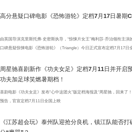
洲溯源。20 年前护送考拉来华的保育专家、澳洲本土考拉保育员再度重
个镜头。三位主演亦坦言，星爷的无厘头喜剧风格极具感染力，这场大师
我们拭目以待！ “坐等开场”版海报.jpg 技能足球各显神通，绿茵对决爆
卫视、ai荔枝播出。本期，国医少年团将从睡眠难题、痛经科普到三高调
观众表示：“全程没有突兀的jump 
两地守护者回望当年并肩种树、改造家园的岁月。澳洲野外栖息地退化、
导与演员突破自我的碰撞，令人对影片期待值拉满。 同步
电影《功夫女足》脑洞大开，将功夫与足球融合成一个颠覆想象、高能爆
解锁一堂贴近打工人、女性群体和年轻人日常生活的健康课。睡不着、痛
意。全场影迷屏息观影、情绪同频
高分悬疑口碑电影《恐怖游轮》定档7月17日暑期
考拉濒危的现实镜头，搭配长隆迁地保护的二十年实践，让这份情感跳出
的“今日开赛”版海报中，功夫女队全员集结，飒爽英姿气场全开，个个拿
全新世界。在这里，比赛不再是常规的体力与战术较量，而是各个队伍绝
忍、吃得咸、糖分高，这些看似普通的小问题，背后究竟藏着哪些身体信
氛围格外真实。” 影片结束后，不
园区，升华为跨越国界、守护同一物种的共同初心。从考拉母子、奶爸奶
核武器，散发着一股来势汹汹的气势，似乎随时准备迎战！明亮海报呈现
奇招的碰撞。今日发布的“来吧！出招！”版预告中，“至尊无敌杯”赛事启
1、睡眠难题引共鸣，夏之光摸脉“开挂” “好烦又睁眼到夜半”，节目一开
反转惊到，时隔多年坐在大银幕重
考拉、中澳保育同行三重情感线，让观众看见：爱不分物种，牵挂不分距
氛围，搭配热血功夫元素，展现出周星驰作品里特有的荒诞而欢乐的喜剧
队员们开局就闯入大型高手内卷现场。参赛各队绝活花样百出：梨花队凭
宇宙用一首改编曲《若是睡眠还没来》唱出失眠人的真实心声。陈妍希、
由英国导演克里斯托弗·史密斯执导，“惊悚片女王”梅利莎·乔治领衔主演
烧脑反转，而是一整套严丝合缝的
图片10 (1).jpg 图片9.jpg 以纪实为载体，藏在温柔画面里的硬核自然科普
围。这场各路奇人爆笑集结的奇幻赛事，必将为观众奉上一段兼具极致笑
美瞳大法把控全场，珊瑚队巨人射门输出攻击力拉满......各路对手招式天
尘纷纷认领睡眠困扰，李雅娟一句“我睡眠超过八小时才能睡够”，更让全
口碑悬疑惊悚电影《恐怖游轮》（Triangle）今日正式宣布定档7月17日
分享道。还有观众感叹：“在电脑
愈之外，节目始终坚守专业科普底色，把冷门考拉知识点转化为老少皆宜
燃爽功夫对决的高能体验。 周星驰脑洞全开，解锁功夫女
空，难题一波接着一波袭来，一场欢乐“大乱斗”就此展开。面对愈战愈强
慕不已。睡不着、睡不醒、半夜醒来难再入睡，原来不少人都有自己的睡
上映，并同步释出定档海报及定档预告。《恐怖游轮》自2009年问世以
的画面完全变了一个模样。” 越挣扎
懂内容，成为无数家长首选亲子自然教育素材。镜头向观众呈现长隆二十
大看点 纵观整部影片，其所展现出的多重艺术维度与情感
手和层出不穷的圈套，这支内忧外患的“奇兵”能否在赛前重塑信任、突破
题。 本期节目，北京中医药大学中医学院党委书记，曾任北京中医药大
借精妙绝伦的叙事结构、层层递进的悬疑反转以及令人细思极恐的结局，
所写——“越挣扎，越循环”，当命
周星驰喜剧新作《功夫女足》定档7月11日并开启
育硬核体系，早在考拉落地十年前便布局四大桉树基地，培育16种、三
核，无疑构成了吸引观众的核心亮点。第一大看点便在于不可替代的周星
肋？预告悬念感十足，令人对正片走向倍感好奇。 同步释出的“坐等开场
学院院长的李峰师父从摸脉切入，开启一堂轻松又实用的睡眠课堂。夏之
无数观众心中的烧脑神作。影片豆瓣评分高达8.5，累计超过百万人打分
能成为下一次循环的起点。不少首
功夫加足球笑燃暑期档！
株桉树，每日供应上千斤新鲜枝叶，根据粪便状态精准调整树种；恒温恒
怀。作为无数影迷心中的喜剧标志，周星驰再度执导并编剧，本身就赋予
报则以强烈的反差感抓人眼球。大家姿态惬意潇洒，浑身散发一股漫不经
场给成员们摸脉判断状态，不仅说得头头是道，还获得师父肯定。随后，
无数影迷奉为“人生必看的悬疑电影之一”。 【7.1M】《恐怖游轮》定档
悚片”“值得反复细品”。有观众评
属居所、定期火焰消毒树架、夏令时户外放风机制，全方位还原考拉舒适
片独特的号召力。相信此次新作不仅能够唤醒观众内心深处的观影记忆，
悠闲。看似是一群闲散自在的小人物，却个个眼神坚定，霸气侧漏，反差
少年团展开睡眠知识问答，从几点睡最合适、睡多久更健康，到半夜醒来
副本.jpg 无限循环鼻祖首登内地大银幕 作为影迷心中的“循环电影天花板
喜剧电影《功夫女足》发布“心中这团火”版定档海报及“周星驰，回来了！
自我惩罚。大银幕放大宿命的无力
环境 繁育科普更是干货满满，考拉仅 33-35 天短暂孕期，新生儿仅有花
一次对经典喜剧基因的深情回望，让人在银幕前得以重温那份久违的“星”
现得淋漓尽致。这群惹不起的市井奇人，上场将会掀起怎样的热血风浪呢
办，美食奖励不断加码。面对这些困扰打工人的睡眠问题，师父又会带来
次《恐怖游轮》首次登陆中国内地大银幕，对于无数曾经在电脑屏幕前反
预告，官宣定档7月11日全国上映
板。” 还有影迷指出，在观众已经
大小，需在育儿袋发育半年；幼崽必须食用母考拉特殊分泌物才能消化带
剧感动。 在情怀的依托下，影片标志性的戏剧张力同样引
这份悬念，唯有走进影院方能揭晓。 周星驰脑洞全开，功夫女足奇招尽现
助眠小妙招？ 2、痛经不要硬扛！国医少年团解锁女性经期健康课 走进“
究剧情细节、绘制时间线、分析循环逻辑的观众而言，不仅是一次重温经
轮》的口碑仍旧坚挺，逻辑也仍经
树叶；野外考拉单胎进化逻辑、野外栖息地危机、迁地保护野外复壮长远
胜。第二大看点则聚焦于原汁原味的无厘头喜剧风格。从目前释出的物料
星驰导演的电影素以天马行空、充满脑洞著称，他总能在看似荒诞的设定
走廊”，“钝刀割肉”“疼到眼前一黑”等真实描述，让夏之光、高卿尘震惊不
机会，还是一场迟到了17年的大银幕之约。 从论坛时代到短视频时代，
早已成为经得住时间考验的作品。
《江苏超会玩》泰州队迎抢分良机，镇江队能否打
等专业知识，都通过日常饲养场景自然输出。孩子看得津津有味，家长也
看，电影依然保留着那种荒诞中透着温情的幽默底色。密集的喜剧笑料与
建出自洽而动人的世界观，将日常细节转化为极具戏剧张力的笑料，同时
李雅娟分享自己的痛经经历，陈妍希也提醒大家多理解女性经期状态。痛
迷圈层到大众观众，这部作品始终保持着惊人的讨论热度。关于结局的解
构，经典真的永远不过时。” 上映