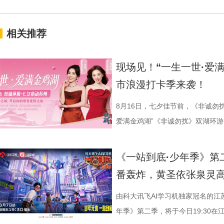
相关推荐
现场见！“一生一世·爱
市浪漫打卡季来袭！
8月16日，七夕佳节前，《非诚勿
爱满金鸡湖”《非诚勿扰》双湖环游
活动紧密围绕园区“一生一世·爱满金
《非诚勿扰》节目组联合苏州工业
《一站到底·少年季》第
官方微博、抖音、视频号及ai荔枝
番轰炸，黄圣依张泉灵
珏、孙嬿婉将携手《非诚勿扰》人
组成“打卡团”阵容，带领多组情侣
由科大讯飞AI学习机独家冠名的江
觅缘之旅。 图片8.png 苏州是
年季》第二季，将于今日19:30在