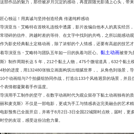
这部作品的魅力，那些被岁月沉淀的感动，再度跟随光影涌上心头，带来
匠心独运！用真诚与
坚持创造
经典
传递纯粹感动
导演亚当・艾略特在首映礼连线中透露，影片改编自他本人的真实经历，
常琐碎的信件、跨越时差的等待、在文字中找到的共鸣，之所以能感动观
作为影史经典黏土定格动画，除了浓郁的个人情感，还要有高超的技艺才
黏土动画
着导演亚当・艾略特与团队五年如一日的执着与匠心。
被誉为
斯》
制作周期长达
5 年，212个黏土人物，475个微缩道具，
632个黏土
4秒的进度，用132480张独立画面构筑出细腻世界，。
从角色到场景，导
10个动画组与7个拍摄组协同作战，打造出133个风格迥异的场景，并且
个表情都凝聚着手作温度。
导演用手工制作的坚守，在数字动画时代为观众留存下黏土动画独有的质
丽和麦克斯》不仅是一部电影，更成为手工与情感表达完美融合的艺术精
电影预售已全面开启，并
将于
8月2
日-3日全国22城限时点映，届时，
时空的友谊，感受这份治愈力量。