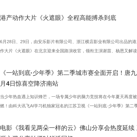
七、洪蕾、施予斐、景如洋、李奕臻、赖赖、葛依萱、王奕彤、马睎悦、
唐香玉、李明远、苗溢伦、鄂靖文、AVANTGARDEY、张美娥、那迪、
将会收获哪些生活里的健康智慧？锁定本期节目，今晚21:10江苏卫视、a
报中，杰丝手持染血利斧站立于邮轮甲板之上，脚下猩红海面如同镜像般
南通队上下兴奋异常。打进制胜一球的吴硕涛表示：“我们前几场的战绩
厮杀”版预告中，杰森·斯坦森孤身置身危机四伏的楼梯间，面对接连不断
作，影片承载着几代影迷的情怀与执念，此次《杀死比尔：血色全传》重
霞、崔桐侥、张娣主演，张琪、房岩、邓月平、CHANYA、许君聪、门
别出演，由深圳电影制片厂有限公司、星辉海外有限公司、上海猫眼影业
枝播出。更多身体发出的“小信号”，等你一起揭晓！
出另一个自己。上下颠倒的人物构图与血色海面形成强烈的视觉冲击，不
好，急需要一场翻身仗，大家都咬着牙、拼着一股劲，就是一定要拿下这
堵与追杀，以凌厉身手展开绝地反击，在狭小空间开启一对多高能打斗。
档，大银幕原汁原味展现昆汀·塔伦蒂诺导演对影片的原初创想，更收录
港产动作大片《火遮眼》全程高能搏杀到底
勉恒、唐香玉、李明远、苗溢伦、鄂靖文、AVANTGARDEY、张美娥、
公司、中国电影产业集团股份有限公司、QUAK LIMITED、深圳乐丰投
现出影片浓烈的悬疑惊悚氛围，也暗示着故事中不断重复、永无止境的循
球！” “泰州发布”则用“一场久违的胜利”来形容这场关键战，并点赞道：“
追逐、持刃肉搏、贴脸爆头等动作名场面轮番上演，高强度高观赏性打斗
独家动画片段、上下篇章合映，一站式呈现酣畅淋漓的复仇狂宴。 微信
冯禧特别出演，由深圳电影制片厂有限公司、星辉海外有限公司、上海猫
有限公司、未来资本投资管理有限公司、小艾科技有限公司、STEAM RO
命。海报上方“越挣扎 越循环”的标语更进一步点明影片核心主题，当命
分拼出了血性，拼出了骄傲，更拼出了球迷心中的希望。”那么，面对联
搭配快节奏的镜头调度，让影片的紧张氛围持续升级。 作为全球最具代
_20260702101109.jpg 影史暴力美学巅峰终极导剪版 首登内地大银幕 
业有限公司、中国电影产业集团股份有限公司、QUAK LIMITED、深圳
HK LIMITED、大喜市影视文化（山西）有限公司、华艺视界（深圳）影
重复，每一次试图逃离的努力，都可能成为下一次循环的起点。 电影《
名垫底的镇江队，泰州队能否继续上演“冠军泰”归来的好戏？ “穷”则思变
动作明星之一，杰森·斯坦森凭借极具观赏性与力量感的动作表演塑造了
汀最具代表性的传奇作品，《杀死比尔》系列自问世以来，便凭借极致的
6月28日、29日，由安乐影片有限公司、浙江横店影业有限公司出品的港
资管理有限公司、未来资本投资管理有限公司、小艾科技有限公司、STE
限公司、万维仁和（北京）科技有限责任公司、深圳大自在创意文化有限
轮》将于7月17日全国上映。这个夏天，一同登上“埃俄罗斯”号，开启命
江队官宣调整教练团队 镇江队什么时候能收获第一场胜利，已然成为新
经典银幕硬汉形象，其干净利落的动作风格早已成为无数观众心中的“动
美学、引领潮流的符号化风格、极具张力的复仇叙事封神影坛，成为跨越
作大片《火遮眼》在北京迎来全国路演收官，领衔主演谢苗、杨恩又解读
ROOD HK LIMITED、大喜市影视文化（山西）有限公司、华艺视界（
司、深圳市八合里投资有限公司、北京高兴文化传媒有限公司、深圳市禧
回！
“苏超”最大的悬念！ 目前，常规赛已经过半，镇江队却只收获了0胜6负
花板”。这部限制级猛片不仅延续了观众熟悉的硬核动作场面，更将封闭
余年的不朽经典，是无数影迷心中的必刷神作。昆汀将中国武侠片、剑戟
细节，并感谢观众对影片的支持和喜爱。《火遮眼》真打真干真解恨，暴
影业有限公司、万维仁和（北京）科技有限责任公司、深圳大自在创意文
宝有限公司、比高集团控股有限公司、广东猿能量体育发展有限公司出品
绩，排名积分榜倒数第一的同时，还创造了跨赛季十七连败的尴尬纪录。
作为主要场景，在逼仄高压的船舱环境中，杰森·斯坦森孤身对战多名敌
西部片等美学完美融合，搭配极致的色彩构图、酣畅淋漓的动作设计、精
作和浓烈情绪的双重输出，直接又生猛，打出全球好口碑，烂番茄网站新
《一站到底·少年季》第二季城市赛全面开启！唐九
限公司、深圳市八合里投资有限公司、北京高兴文化传媒有限公司、深圳
辉海外电影有限公司、北京我行文化发展有限公司、天津猫眼微影文化传
谓“穷则思变，变则思通”，7月1日，镇江队宣布调整教练团队，由副领队
围攻，将以贴脸搏杀、招招见血的狠戾打斗为观众带来直白生猛的感官冲
配乐卡点、鲜明的角色塑造、极具风格化的镜头调度，打造出独一无二的
98%、豆瓣评分7.9、淘票票评分9.4、猫眼评分9.4，正在好评热映中。 
月4日惊喜空降济南站
月珠宝有限公司、比高集团控股有限公司、广东猿能量体育发展有限公司
限公司、北京锦橙文化传媒有限公司、晋思拓展有限公司、北京微梦创科
兼任教练员，统筹球队训练、管理工作；特聘德拉甘・斯坦季奇为技术总
也让杰森·斯坦森标志性的暴力美学得到更充分的释放。 硬汉蒙冤解恨复
风格和质感，影响了后世无数影视创作。 值得一提的是，这部影片与中
影《火遮眼》北京路演现场图-大合影.jpg 谢苗回顾终极混战打了18晚 众
品，星辉海外电影有限公司、北京我行文化发展有限公司、天津猫眼微影
技术有限公司联合出品。影片将于明日全国上映，“至尊无敌杯”即将盛大
韩崑（kun）担任守门员教练；戴杨负责技术分析。德拉甘·斯坦季奇精
力全开 海外口碑未映先热 点燃期待 电影《怒之杀》讲述了富豪蒂布遭遇
着深厚的缘分。当年影片大量内景戏份均在北京电影制片厂摄影棚搭建摄
卷出动作戏新高度 电影《火遮眼》集结全球五位实战动作高手，上演不
当少年热血遇上知识锋芒，一场专属少年的脑力竞技将在今年夏天再度被
传媒有限公司、北京锦橙文化传媒有限公司、晋思拓展有限公司、北京微
赛，我们影院见！
文、英语、塞尔维亚语，持欧足联A级教练证书。他与镇江渊源颇深，早
身亡后，贴身保镖科尔·里德被栽赃为凶手，遭到全境通缉。为躲避警方
昆汀率剧组在此驻扎拍摄长达三个月，并特邀袁和平出任武术指导，袁家
的巅峰对决，一招一式不留退路，暴烈的拼杀，喷涌的怒火，打出了极致
燃！由科大讯飞AI学习机独家冠名的江苏卫视《一站到底·少年季》第二
科网络技术有限公司联合出品。影片今日上映，诚邀广大观众步入影院，
2017年就担任镇江华萨文旅足球俱乐部（中乙）职业队第一助理教练，
捕，也为了查明真相、替老板复仇，科尔登上一艘驶向公海的远洋货轮，
演“疯狂88人”，并联合一众中方人员、华人影人协同创作。追溯创作根源
听冲击。北京路演现场，观众称赞打戏镜头给得非常扎实，每一招的攻防
式启动选手招募。作为全国青少年益智科普答题节目标杆，新一季节目在
这场融汇喜剧色彩与竞技魅力、兼具欢笑与热血的绿茵较量。
执行主教；2018年，出任镇江华萨文旅足球俱乐部（中乙）职业队第一
外卷入一场牵涉国际势力的巨大阴谋。货轮成为血色牢笼，一场避无可避
汀深度热爱邵氏经典功夫片，《杀死比尔》的动作美学、叙事内核甚至配
解都一览无余，彰显出“港产动作片最硬派的暴力美学”。谈及让无数观众
打磨、题目梯度、内容设计上也将迎来全面的重磅升级。 与此同时，备
电影《我看见两朵一样的云》佛山分享会热度延续 
练。 展望后续的比赛，刘丹表示，整个队伍都在一个求新求变的状态，
上密室死斗正式打响。 影片在海外首次官宣后，就引起了热烈反响，海
深受经典港式武侠熏陶。 此次定档8月7日的《杀死比尔：血色全传》，
了”的终极混战戏，谢苗透露总共拍了18个晚上，天黑就开打，天亮就收
的线下城市赛也同步火热开启，首场线下城市赛定于7月4日在山东济南