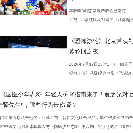
共同展示各打卡点特色风景。8月1
可直接解锁终极项目挑战专属资
《小说月报》《小说月报·大字版
连接的集体体验。 同步发布的主
与心动的城市漫游，一次《非诚勿
阵作为终极试炼的PBL项目挑战
名文学期刊2024年第9期至2025
步路线“雄鹰线”为灵感、以“雕刻
本赛季“苏超”常规赛赛程已然过半
片11.png
的知识全部投入实操应用，在任务
影视改编潜力的佳作，旨在为影视
线路相映成趣，将为观众打开一条
卫视、ai荔枝联动打造的《江苏
巧、高阶速算、幻方构造原理，搭
接的桥梁。 第二届“中子星·小说
市生活相融共生的别样魅力。 银幕
决，小屏同步直播南通队VS扬州
典古诗词，实现数理逻辑与传统文
复评阶段共有18篇作品入围，涵
湖光嘉年华下属的「观看」单元，
袂为大家带来比赛的精彩解读。目
《恐怖游轮》北京首映礼
维、统筹能力、抗压能力与团队
团的深入研讨与审慎评议，最终9
性与商业性的展映片单。不仅如此
分，宿迁队凭借净胜球优势排名第
幕轮回之夜
宇轩、陈铭意两位专业领队分别带
终评的9篇作品分别为： 活动现
深度融合常熟的自然肌理与人文底
球队的排名位次。 大胜无锡士气高
路正面交锋，谁将更胜一筹、成
动总策划及推介人、著名编剧、导
观众在不同的自然与文化场域中，
日，最精彩的对决当属宿迁队客场
2026年7月17日19时17分，由
理性剖析战局，“班主任”黄圣依
介。他结合市场前景与创作经验，
影片，都将通过公益放映形式开放
高驰的梅开二度，以4:2战胜无锡
领衔主演的悬疑经典电影《恐怖游
她将从成长角度解读少年的赛场表
及影视化潜力，为后续的IP孵化
将举办“拾光之约荣誉典礼”，邀请
全队上下士气高涨。进球功臣高驰
举办“一起登船坠入循环”主题首映
刻启发。在激烈的赛场比拼中，张
引。 第二届“中子星·小说月报影
以“回望十年光影、致敬同行伙伴、
在他看来，无锡队是综合实力很强
被全球影迷奉为“无限循环题材鼻祖
《国医少年志3》年轻人
由衷感慨道“年轻人为什么不怕错，
文学与影视跨界探索的深度回望，
及“拾光伙伴”的同时，回望中国电
动和顽强拼抢创造进攻机会。“这
登内地大银幕 百万人认证必看神作
“肾先生”，哪些行为最
拨之下，少年们会迎来哪些成长
耕优质文本，期待更多好故事从这
一个黄金时代的篇章。 每一次思想
力付出。”高驰表示。 目前，在积
精妙绝伦的叙事结构、层层递进的
友，黄圣依再度回归，以细腻敏锐
注入不竭动力。 产业共振：199
年华的精神角落，「理解」单元将
分，凭借净胜球优势暂列第三位，
数观众心中的烧脑神作。豆瓣评分长
由京东健康联合冠名，江苏卫视、
们的暖心后盾。赛场之上，她总能
的另一大亮点是1992造梦局的正
形交流、开放互动与轻社交形式，
本轮无锡队轮空的情况下，宿迁队
列豆瓣电影TOP250第191位。
档中医文化明星体验真人秀《国医少