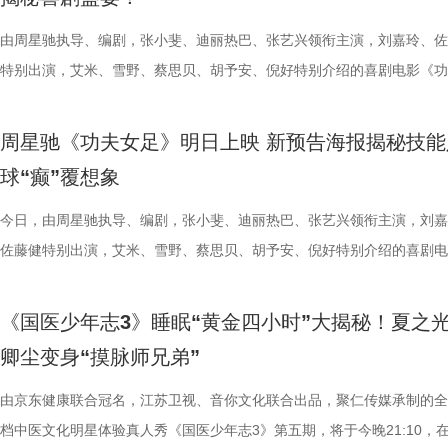
日常； 还有黏着妈妈不肯独立的“妈宝”洋葱头。 图片3.jpg 图片4 (1).jpg
张楚、老藤等业内大咖，围绕“什么
卫视、ai荔枝《江苏超会玩》，
邮轮甲板之上，脚下猩红海面如同
趣的互动中，大家也对肾脏健康有
戳中全网可爱画面至今历历在目：慢吞吞啃叶子时微醺的小脸、从树上笨
由周星驰执导、编剧，张小斐、迪丽热巴、张艺兴领衔主演，刘嘉玲、佐
达观众”的主题展开深入探讨，围
彩！
游轮舷窗画面明信片，用手掌摁住
身“肾先生”代言人 什么习惯最伤
落的笨拙身形、搬新家后被雌性邻居包围荷尔蒙爆棚的小叶子，还有洋葱
特别出演，艾米、雪野、蔡思贝、胡予安、倪好特别介绍的喜剧电影《功
花。 随着盐城师范学院青年影视
掌，似乎有人试图呼救。电影中经典的“G
持人，与“肾先生”展开一场爆笑访
一次离开妈妈，独自和哥哥姐姐相处时慌张又懵懂的模样。无数观众被这
足》发布“众神经归位”喜剧特辑和“今日开赛”版海报，并于今日正式上映
地的揭牌，盐城在影视人才培育方
化为透卡和斧头透扇，观众可在任何
识肾脏健康。 随后，刘兰英师父
加修饰的可爱治愈，在快节奏生活里，从考拉慢节奏日常中寻得片刻喘息
影官宣至今，收获了大量网友的关注。影片讲述了“至尊无敌杯”开赛在即
学、影视、文旅等多方资源，将有
里，仿佛也在呼吁观众都进入影院
法。陈妍希挑战养生饮品，喝出“痛
周星驰《功夫女足》明日上映 新预告海报揭秘技能
幕里满是“看完瞬间抚平内耗”“考拉过上了我想过的生活”的走心留言。 图
众顶尖球队即将展开一场前所未有的巅峰对决！而此时的功夫女足队员们
有全国影响力的影视文化高地和文
神秘人的徽章，撕开后竟显露女主
不留情，高卿尘体验后直呼“一下子
球“癫”覆想象
5.jpg 图片6 (1).jpg 藏在桉树叶下的深情，读懂万物共通的温柔 如果说
直接拿了地狱难度剧本？！对手各个身怀绝技，外界也在层层施压，赛场
似乎和刚进入第一轮循环的杰丝一
单实用的养肾方法，等待国医少年
节目出圈密码，贯穿全季的亲情羁绊、双向守护，则是戳中千万女性家庭
一环套一环……她们能否靠功夫在绿茵场上逆风翻盘？影片今日公映，并
今日，由周星驰执导、编剧，张小斐、迪丽热巴、张艺兴领衔主演，刘嘉
集章活动，影迷们踊跃参与，将这份
边玩边学 护肾求真挑战正式开启
的情感内核。观众们被片中细腻情感深度共情，尤其是洋葱头断奶独立的
启为期五天的全国路演，主创团队将悉数现身映后见面会，与首批观众进
佐藤健特别出演，艾米、雪野、蔡思贝、胡予安、倪好特别介绍的喜剧电
浸观影 首批观众口碑出炉 19时1
搭配等内容，为大家分享实用健康
段，成为全片情绪高光。考拉妈妈Hana整日背着幼崽，即便负重疲惫，
度交流，倾听最新鲜、最真实的观影反馈。 周星驰片场高
《功夫女足》发布“来吧！出招！”版预告及“坐等开场”版海报，并将于明
“登船”仪式正式开启。200余名
“场外热线”，隔空支招默契十足，
分开后仍隔着围栏不停呼唤、四处寻觅的模样，完美复刻人间父母“想放
戏，脑洞大开点燃爆笑赛事 在今日发布的“众神经归位”喜
式上映。随着“至尊无敌杯”赛事进入倒计时，来自世界各地的顶尖球队高
轮回噩梦。漆黑封闭的影厅完美贴
验了针灸调理，在轻松欢乐的氛围
《国医少年志3》睡眠“黄金四小时”大揭秘！夏之
舍不得”的矛盾心绪。还有20年前远渡重洋的老祖宗淘淘，克服物种繁育
辑中，周星驰导演那原汁原味的无厘头幽默再度席卷片场。演员们在拍摄
结，一场融合功夫奇招与绿茵较量的爆笑视听盛宴即将拉开帷幕。影片讲
海风、空荡走廊的脚步声、细碎琴
观耳识健康，再到“肾先生”国医讲
卿尘变身“摸脉师兄弟”
限，诞下全球唯一海外存活考拉双胞胎，保育员青姐二十余年与它“相爱
情投入，在一次次的尝试中挖掘自身更多可能。周星驰导演也亲自下场示
“至尊无敌杯”开赛在即，一众顶尖球队即将展开一场前所未有的巅峰对决
轮内部空旷幽深的窒息氛围，在大银
些容易被忽视的身体提醒？锁定今晚2
杀”，从初见胆怯到晚年细心照料，一整本泛黄饲养日记写满人与动物的
用标志性的无厘头表演为演员打开思路，从节奏把控到表情拿捏，逐一拆
此时的女足队员们开局直接拿了地狱难度剧本？！对手各个身怀绝技，外
由京东健康联合冠名，江苏卫视、音你文化联合出品，聚仁传媒承制的全
影院观看《恐怖游轮》的体验，确
年志3》，更多关于护肾与健康生
羁绊。 图片7.jpg 图片8 (1).jpg 除了园内朝夕相伴，纪录片还跨越山海
反复调整，帮助全组迅速进入“星”式喜剧状态，将其独特的喜剧风格融入
在层层施压，赛场诡计一环套一环……她们能否靠功夫在绿茵场上逆风翻
档中医文化明星体验真人秀《国医少年志3》第五期，将于今晚21:10，
果还是相应的沉浸感，都令我感慨‘