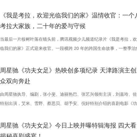
绪，在开场前她特别提到华璟甜，
体，1992造梦局依托丰富多元的
的平台。「大师班」则将邀请顶级
对此，宿迁队主教练张玉宁却显得十
观众，这部作品始终保持着惊人的
视、ai荔枝播出。本期，国医少年
份勇气特别可嘉。“我这个‘班主任
化”的全产业链影视生态。街区不
打造专业电影课堂。「工作坊」将
对任何一个对手都要立足于拼。本赛
推演以及隐藏细节的分析至今仍层
健康、护肾课堂、健康求真等精彩
《我是考拉，欢迎光临我们的家》温情收官：一个
出了她对少年们始终如一的守护
后期制作中心、服装道具库、艺人
界，打造专属艺术工坊。这不仅是
号，当时外界普遍认为宿迁队完成
·乔治饰）与一群朋友乘游艇出海
单实用的养生妙招值得收藏？答案
考拉大家族，二十年的爱与守候
轮答的默契博弈，再到项目实战的
站拍遍”的影视拍摄服务目标。 1
撞。 「参与」单元则将通过「光影
京队、苏州队、无锡队等传统强队
一艘名为“埃俄罗斯”号的神秘游轮
破解“中风谜案” “病发现场探案”
当最后一片桉树叶落在镜头前，腾讯视频少儿频道纪录片《我是考拉，欢
究竟哪一队能冲破关卡、率先晋级？今
业布局上迈出了坚实一步。潜力榜
视频创作者，开展限时20小时的
进，正不断上演“霸王归来”的“好
一人。随处可见的血迹、神秘的指
活环境、身体表现等线索中抽丝剥
临我们的家》正式迎来收官。一段横跨 20 年的跨国生命故事，一整季治
视频《一站到底·少年季》第二季
质文学IP在盐城落地转化，实现“内
“造梦”的乐趣。 梦的乐园不止光
击、连奏凯歌吗？ 常州摇身一变成
无法逃脱的恐怖轮回——她必须反
后，却暗藏健康危机，四人一路推
暖的朝夕陪伴，缓缓落下温柔帷幕。节目上线以来，无数家庭被镜头里软
逐，看强者如何高光登场、强势突
业资源，不仅为街区注入了持续的
年华还以“电影+”为核心设立「生
赛季常州队也给球迷们带来了足够多
更深的真相。 如今，这部曾陪伴
案结束后，李峰师父结合案例揭秘
爱的考拉、动人的保育故事与专业详实的自然科普深深打动，留下许多触
配套体系。 多方联动：共筑影视生
活烟火气的沉浸式体验。「特色市
届亚军南通队，而且最近三场比赛
陆内地影院。相比电脑与手机屏幕
座”，一句“我有时候也会”瞬间把
周星驰《功夫女足》热映创多项纪录 天津路演主创
心的观看回忆。 图片1 (1).jpg 图片2 (1).jpg 一整季萌趣治愈，解锁考拉
秀文学作品的展示平台，更是多方
与生活美学的文化奇遇。「演出快
三连胜的同时，稳居积分榜第四位，
片的悬疑氛围与情绪张力——每一
传授预防口诀和推经点穴降压操，夏
众双向奔赴
松弛日常 整部纪录片没有戏剧化冲突，只用纯粹纪实镜头捕捉考拉家族
场，江苏世纪新城集团、中子星影
律互动中点燃欢乐氛围。「全城多
下来常州队将迎来“魔鬼”赛程，除
一次命运轮回的开启，都将在影院
边学边练，陈妍希却忍不住笑称：“
生活，把独一份的“软萌治愈”送到观众眼前。我们认识了一整个性格鲜活
由周星驰执导、编剧，张小斐、迪丽热巴、张艺兴领衔主演，刘嘉玲、佐
议，此举标志着三方将在剧本开发
动，让光影之美成为点亮常熟的景
队、无锡队和苏州队，稍有不慎排
验 限定周边引爆收藏热情 首映礼
年团开启“肾气大测评” 新师父刘
拉明星天团：自带贵公子气质、一见到桉树叶就丢掉偶像包袱的园草小叶
特别出演，艾米、雪野、蔡思贝、胡予安、倪好特别介绍的喜剧电影《功
构建可持续发展的影视产业生态。
限公司、常熟市人民政府主办，中
终保持着很清醒的认识。“今年各
雾海面”——血色海面上的巨轮正驶
率先开启。夏之光意外获评“夯中之
眼里只有干饭、冲锋像小坦克的食神小九； 一天睡足二十小时、随处皆
足》爆笑热映中。
丰富了活动内涵。都市剧《余音》
意（北京）电影有限公司、中影（
都赢得很艰难。7月、8月的四场
围从银幕延伸至现实。8位coser
专属“健康测评”，现场笑料不断。
席睡眠官笑哥； 当年四处示爱、如今佛系养老的Happy； 曾经霸气护树
要取景地，通过影像语言展现盐城
传部、常熟高新技术产业开发区、常
心态，一场场打、一场场做准备。”
位蒙面版“杰丝”穿梭于人群之间，
号？刘兰英师父带领国医少年团通
周星驰《功夫女足》今日上映并曝特辑海报 四大看
动给后辈让道的Edison； 16 岁优雅美人Alice，专属树叶糊配奶粉的老
了“剧有料”分享活动，邀请陈宇、
至18日，以拾光为名，赴光影之
卫“项羽故里”的荣光，还是常州队迎
影迷准备了极为丰富的限定周边。
传授养耳、护肾的实用小妙招。高卿
揭秘喜剧盛宴！