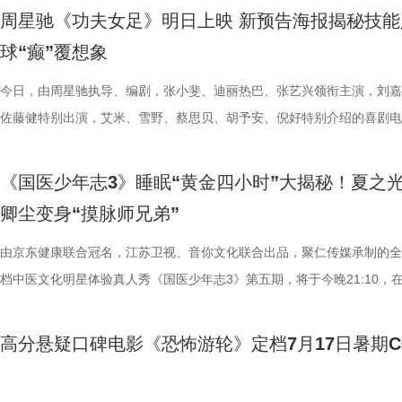
学、影视、文旅等多方资源，将有力推动优质项目落地盐城，助力盐城打
里，仿佛也在呼吁观众都进入影院完整感受这部影片的精妙。表面上显示
法。陈妍希挑战养生饮品，喝出“痛苦面具”；夏之光示范补肾手法时“下手
加修饰的可爱治愈，在快节奏生活里，从考拉慢节奏日常中寻得片刻喘息
影官宣至今，收获了大量网友的关注。影片讲述了“至尊无敌杯”开赛在即
周星驰《功夫女足》明日上映 新预告海报揭秘技能
有全国影响力的影视文化高地和文旅融合新标杆。
神秘人的徽章，撕开后竟显露女主角杰丝的面容，观众们也收获了惊喜体
不留情，高卿尘体验后直呼“一下子就通了”，护肾课堂笑点不断。还有哪
幕里满是“看完瞬间抚平内耗”“考拉过上了我想过的生活”的走心留言。 图
众顶尖球队即将展开一场前所未有的巅峰对决！而此时的功夫女足队员们
球“癫”覆想象
似乎和刚进入第一轮循环的杰丝一起揭露了神秘人的身份。此外，现场还
单实用的养肾方法，等待国医少年团现场解锁？ 求真挑战欢乐升级，护
5.jpg 图片6 (1).jpg 藏在桉树叶下的深情，读懂万物共通的温柔 如果说
直接拿了地狱难度剧本？！对手各个身怀绝技，外界也在层层施压，赛场
集章活动，影迷们踊跃参与，将这份独特的“登船凭证”珍藏带回家。 大
边玩边学 护肾求真挑战正式开启，刘兰英师父围绕护肾食材、养肾动作
节目出圈密码，贯穿全季的亲情羁绊、双向守护，则是戳中千万女性家庭
一环套一环……她们能否靠功夫在绿茵场上逆风翻盘？影片今日公映，并
今日，由周星驰执导、编剧，张小斐、迪丽热巴、张艺兴领衔主演，刘嘉
浸观影 首批观众口碑出炉 19时17分，随着影厅灯光渐暗，这场等待了1
搭配等内容，为大家分享实用健康知识。挑战过程中，夏之光化身高卿尘
的情感内核。观众们被片中细腻情感深度共情，尤其是洋葱头断奶独立的
启为期五天的全国路演，主创团队将悉数现身映后见面会，与首批观众进
佐藤健特别出演，艾米、雪野、蔡思贝、胡予安、倪好特别介绍的喜剧电
“登船”仪式正式开启。200余名观众在大银幕上沉浸式体验了这场无处可
“场外热线”，隔空支招默契十足，现场火花不断。最后，陈妍希、高卿尘
段，成为全片情绪高光。考拉妈妈Hana整日背着幼崽，即便负重疲惫，
度交流，倾听最新鲜、最真实的观影反馈。 周星驰片场高
《功夫女足》发布“来吧！出招！”版预告及“坐等开场”版海报，并将于明
轮回噩梦。漆黑封闭的影厅完美贴合了游轮孤立无援的压抑氛围，环绕音
验了针灸调理，在轻松欢乐的氛围中收获更多养生知识。 从破解中风谜
分开后仍隔着围栏不停呼唤、四处寻觅的模样，完美复刻人间父母“想放
戏，脑洞大开点燃爆笑赛事 在今日发布的“众神经归位”喜
式上映。随着“至尊无敌杯”赛事进入倒计时，来自世界各地的顶尖球队高
《国医少年志3》睡眠“黄金四小时”大揭秘！夏之
海风、空荡走廊的脚步声、细碎琴音尽数放大。海面风暴来袭时的压迫感
观耳识健康，再到“肾先生”国医讲堂和护肾求真挑战，国医少年团还将解
舍不得”的矛盾心绪。还有20年前远渡重洋的老祖宗淘淘，克服物种繁育
辑中，周星驰导演那原汁原味的无厘头幽默再度席卷片场。演员们在拍摄
结，一场融合功夫奇招与绿茵较量的爆笑视听盛宴即将拉开帷幕。影片讲
卿尘变身“摸脉师兄弟”
轮内部空旷幽深的窒息氛围，在大银幕与环绕声的加持下被极致放大。 “
些容易被忽视的身体提醒？锁定今晚21:10江苏卫视、ai荔枝播出的《国
限，诞下全球唯一海外存活考拉双胞胎，保育员青姐二十余年与它“相爱
情投入，在一次次的尝试中挖掘自身更多可能。周星驰导演也亲自下场示
“至尊无敌杯”开赛在即，一众顶尖球队即将展开一场前所未有的巅峰对决
影院观看《恐怖游轮》的体验，确实要比以前在电脑上看强多了，无论视
年志3》，更多关于护肾与健康生活的答案，等你一起揭晓！
杀”，从初见胆怯到晚年细心照料，一整本泛黄饲养日记写满人与动物的
用标志性的无厘头表演为演员打开思路，从节奏把控到表情拿捏，逐一拆
此时的女足队员们开局直接拿了地狱难度剧本？！对手各个身怀绝技，外
由京东健康联合冠名，江苏卫视、音你文化联合出品，聚仁传媒承制的全
果还是相应的沉浸感，都令我感慨‘这票补得值’。”有影迷在映后感叹道。
羁绊。 图片7.jpg 图片8 (1).jpg 除了园内朝夕相伴，纪录片还跨越山海
反复调整，帮助全组迅速进入“星”式喜剧状态，将其独特的喜剧风格融入
在层层施压，赛场诡计一环套一环……她们能否靠功夫在绿茵场上逆风翻
档中医文化明星体验真人秀《国医少年志3》第五期，将于今晚21:10，
观众表示：“全程没有突兀的jump scare，却让每一寸寂静都透着未知的
洲溯源。20 年前护送考拉来华的保育专家、澳洲本土考拉保育员再度重
个镜头。三位主演亦坦言，星爷的无厘头喜剧风格极具感染力，这场大师
我们拭目以待！ “坐等开场”版海报.jpg 技能足球各显神通，绿茵对决爆
卫视、ai荔枝播出。本期，国医少年团将从睡眠难题、痛经科普到三高调
意。全场影迷屏息观影、情绪同频，这种集体沉浸式的紧绷感，让影片的
两地守护者回望当年并肩种树、改造家园的岁月。澳洲野外栖息地退化、
导与演员突破自我的碰撞，令人对影片期待值拉满。 同步
电影《功夫女足》脑洞大开，将功夫与足球融合成一个颠覆想象、高能爆
解锁一堂贴近打工人、女性群体和年轻人日常生活的健康课。睡不着、痛
高分悬疑口碑电影《恐怖游轮》定档7月17日暑期
氛围格外真实。” 影片结束后，不少观众仍在影厅内驻足讨论。“第一次
考拉濒危的现实镜头，搭配长隆迁地保护的二十年实践，让这份情感跳出
的“今日开赛”版海报中，功夫女队全员集结，飒爽英姿气场全开，个个拿
全新世界。在这里，比赛不再是常规的体力与战术较量，而是各个队伍绝
忍、吃得咸、糖分高，这些看似普通的小问题，背后究竟藏着哪些身体信
反转惊到，时隔多年坐在大银幕重看，完全是两种感受。它厉害的不是单
园区，升华为跨越国界、守护同一物种的共同初心。从考拉母子、奶爸奶
核武器，散发着一股来势汹汹的气势，似乎随时准备迎战！明亮海报呈现
奇招的碰撞。今日发布的“来吧！出招！”版预告中，“至尊无敌杯”赛事启
1、睡眠难题引共鸣，夏之光摸脉“开挂” “好烦又睁眼到夜半”，节目一开