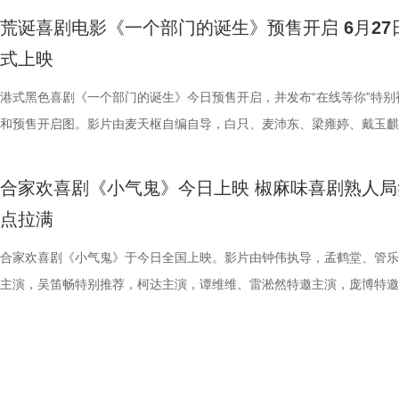
敢拼！”“我们只需要轻装上阵，胜利一定会水到渠成的！”球迷们纷纷在
还能一人爆头多个敌人，干净利落的打斗超出了我的预想！”影片在保留杰
尔：血色全传》以极致惨烈的悲剧开篇，全程围绕女主“新娘”的终极复仇
坦言，拍摄这部电影的心理压力有点大，因为大家都想把最好的一面展示
突破1%，稳居同时段收视TOP2，展现出强大的观众黏性。 网络热度同
片中，阿志（王源 饰）始终对眼前世界的真实性保持怀疑，并执着寻找
荒诞喜剧电影《一个部门的诞生》预售开启 6月27
台留言道。 那么，究竟是泰州队如愿赢下这关键三分，还是镇江队“爆冷
斯坦森最具代表性的动作风格的同时，又加入了海上封闭货轮的场景设定
展开，层层递进谱写了一场贯穿全篇的血色救赎与复仇史诗。作为前杀手
来，全都不怕累、自己卷，却也因此在动作呈现上碰撞出了不少新东西。 
面引爆。整季节目全网曝光量超16亿，相关短视频播放量累计达5亿，强
案的线索。古灵精怪的小一（文淇 饰）闯入他的生活，也让这场关于真
式上映
分？今晚19:30，锁定江苏卫视、ai荔枝《江苏超会玩》，悬念即将揭晓
信这个孤狼杀神在高压环境中极限反杀复仇的故事，将为中国观众带来更
“新娘”在发现自己怀有身孕后意欲金盆洗手，远走他乡。谁知，看似寻常
电影《火遮眼》北京路演现场图-领衔主演谢苗.jpg 人物旧伤疤背后藏着
获全网热搜热榜529个；在猫眼腾讯视频电视综艺热度榜13次登顶TOP1
的探寻有了新的方向。两人在真假难辨的世界中相遇相伴、彼此影响，共
奇、更直白生猛的感官体验。 电影《怒之杀》由中国电影集团公司进口
礼彩排，却遭遇了一场惨绝人寰的屠戮。前爱人暨杀手组织头目比尔带领
杨恩又解读雨晴用手语说气话 北京路演现场不乏已经三刷、五刷，既有
频号整季直播观看人数突破300万。从情怀满满的#一站到底回归#，到引
向未知的出口。电影由严艺之导演、编剧，吴楠联合编剧，王源、文淇领
港式黑色喜剧《一个部门的诞生》今日预售开启，并发布“在线等你”特别
电影产业集团股份有限公司发行、译制，霍尔果斯千澄影业有限公司协助
成员血洗现场，“新娘”头部中弹，亲友惨遭毒手。在长达四年的昏迷之后
港产动作片黄金时代的观众，亦有因为《火遮眼》而爱上动作片的05后
民惊叹的#被10后小学生的格局震惊#，节目实现了从垂直知识圈层向大
演，温茉言、闫楠主演，张颂文特别出演，陈创、杨九郎、赵子琪、赵天
和预售开启图。影片由麦天枢自编自导，白只、麦沛东、梁雍婷、戴玉麒
广，影片即将登陆全国影院，敬请期待！
难不死的“新娘”苏醒，心底只剩滔天恨意。为了完成复仇，她必须先逐一
众，他们纷纷称赞，《火遮眼》是一部非常适合在暑期观看的解压大爽片
领域的成功穿透，铸就了其“脑综天花板”的行业地位。 带着上一季的满
钎城友情出演，目前正在全国热映。 1.jpg 主创畅聊取景地拍摄回忆 粤
主演，廖子妤、谢君豪、鲍起静特别演出，谢咏欣、伍咏诗、邓月平、卢
组织的四名成员，最终直面宿敌比尔。 定档预告直观展露《杀死比尔：
仅有毫不拖泥带水的密集动作场面，还有王伟、纳文对抗恶势力时爆发的
誉，《一站到底·少年季》第二季在赛制内容与教育立意上迎来了全方位
趣味十足 再次回到影片取景地之一佛山，主创们感慨颇多，现场分享了
主演，以一桩荒诞的“退订风波”为故事主线，讲述了青年德仔多次申请退
合家欢喜剧《小气鬼》今日上映 椒麻味喜剧熟人局
传》的超高含金量，变奏后的经典配乐《Twisted Nerve》口哨声伴随着
能量，同样让人热血沸腾。此外，片中不少细节也让观众感受到主创团队
考与升级。 第二季节目紧密结合当下校内教育的最新要求与育人导向，
拍摄地有关的回忆。导演严艺之率先表示：“影片选择在佛山拍摄，是因
却遭遇繁琐僵化的流程、推诿敷衍的态度，屡屡碰壁，最终在无奈与压抑
点拉满
响起，紧张刺激的氛围感瞬间拉满，镜头从“新娘”执笔写下复仇名单的瞬
心。王伟凉水浇头的那场戏中，王伟身上的多处旧伤疤，昭示着人物不为
和题库聚焦于少年的“自主学习能力”与“动手操作能力”。在节目形式上，
里的街道质感与电影想要呈现的熟悉又陌生的科幻世界十分契合，因此选
绪失控，阴差阳错引发一场全城关注的荒诞劫案的故事。影片作为入围第
始，一条复仇之路就此铺开。预告展现了片中部分封神名场面，从硬核对
的复杂经历。谢苗透露，原先剧本里并没有这场戏，导演直到开拍前半个
通过引入更严苛的题目梯度、更多元的知识触角，将学科素养、科学探究
人码头小河街、废弃泳池等实景，在原生生活气息之上叠加了复古未来感
八届上海国际电影节金爵奖亚洲新人单元的优质新作，自筹备阶段便备受
合家欢喜剧《小气鬼》于今日全国上映。影片由钟伟执导，孟鹤堂、管乐
女杀手合子、到一战封神的疯狂88人大乱斗，“新娘”单人持刀横扫一众黑
告诉他，在拍摄现场，特效化妆师工作非常细致，给每道伤疤设计了不同
活实践深度融合，考验少年们在真实情境中解决实际问题的综合能力。 
影片以日常场景承载科幻设定，打造出真假难辨的故事氛围。”王源回忆
目，影片内容聚焦普通人困境，6月22日至26日两广地区第二轮点映，6月
主演，吴笛畅特别推荐，柯达主演，谭维维、雷淞然特邀主演，庞博特邀
手，猩红交织，刀光凌厉、招式酣畅，复刻港式功夫片的美学。伤害她的
伤原因，并做出深浅大小各异的效果，一道伤疤背后就藏着一段故事。还
节目的核心筹备工作正在如火如荼地进行中，正式录制也蓄势待发，将为
“片中火锅店、游戏机等多场戏份都在同一处公园空间完成拍摄。”一景多
日正式上映。 电影《一个部门的诞生》预售开启图.jpg 聚焦职场真实生
演。影片用轻松接地气的市井喜剧包裹温暖治愈的情感内核，既有密集落
同僚——石井尾莲、艾尔、巴德等相继亮相，“新娘”将一路浴血厮杀、步
众留意到雨晴跟爸爸王伟发生分歧时雨晴用手语说“你不爱我”的设计。杨
观众带来一场更有教育共鸣、更具时代启发性的知识盛宴。 城市赛济南
设计让他对这片取景地印象格外深刻。文淇也提到：“复古质感的街景很
打工人群像 直戳隐藏弊病 今日发布的“在线等你”特别视频，以伪招聘的
生活化笑点，也有戳中普通人的情感共鸣，是全年龄段皆宜的暑期观影选
算仇敌，最终直指一切仇恨的源头——比尔。预告点睛爆出新娘复仇宣言
分享这一幕中角色的内心世界，表示雨晴当时很生气，但不想当着周围人
见证首个“小小站神”诞生 作为本季节目的序曲，《一站到底·少年季》第
烘托了故事氛围，阿志拉着我奔跑的戏份，正是在这样的场景里生出了自
式带来反差暴击感：表面是要擅长沟通，实际是言语压力；表面是解决退
影片在点映期间也收获了大量观众好评，“笑点清爽超预期”“喜剧背后的
台词：“走到今天，我杀出了一条血路，等我到达目的地，我将要杀死比尔
说出这么伤人的气话，所以改用手语，让爸爸不会过于难堪。主创们对于
城市赛首站定于7月4日在山东济南华山环宇城举办。今年济南站延续并
青春浪漫感。”主创们从场景记忆聊到角色关系，也让佛山这座取景地与
题，实际在座人人都是黑心苦主...这份看似体面的“招聘启事”，是对影片
治愈”，更有许多人看完后仍久久回味，表示上映后想要二刷。 影片今日