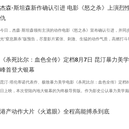
轮》正在全国院线热映。风暴已至，轮回开启。那艘名为“埃俄罗斯”号的
频，屏幕内外，一场人与考拉、平台与家庭的温柔双向陪伴悄然成型。 
思。传球、防守与射门在此处演化为一场场精心编排的功夫交锋。这种打
疯狂创意，将足球竞技、各路奇招与喜剧包袱熔于一炉，创造出别具一格
公堂，三高风险藏不住了 三高离年轻人很远吗？本期节目中，国医少年
得前所未有的震撼呈现。 百万人认证必看神作 大银幕揭开轮回真相 《恐
老搭档夏宇翔一起，为大家带来本轮赛事的精彩解读。目前，在积分榜上
杰森·斯坦森新作确认引进 电影《怒之杀》上演烈
游轮上的秘密，正等待更多观众走进影院揭晓。
的故事走到了尾声，但属于考拉的生活永远没有休止符。长隆的桉树林依
有认知的奇幻设定，不仅展现了女足队员的柔韧与武艺的刚猛，也为全片
幕奇观。 在电影《功夫女足》中，周星驰的脑洞或许更体现在角色塑造
了一堂“三高健康课”。预防高血压环节，李峰师父通过“身体信号盲盒”带
轮》豆瓣评分长年保持在8.5，超百万观众评价打分，位列豆瓣电影 TOP2
州队2胜3负位列第十，镇江队则六战皆墨排名倒数第一。对两支球队而
仇
日鲜活，八代考拉大家族在这片专属家园里自在吃喝、安然休憩，而横跨
了兼具燃感与爽感的视觉张力。 而在精彩的动作呈现与幽
编排上。影片中，女足队员们性格迥异，彼此间的摩擦反而成为戏剧张力
认识高血压风险，陈妍希“屡屡中招”，高卿尘感叹“姐姐，这节目来的真值
第 191 位。相比单纯依靠反转取胜的悬疑片，《恐怖游轮》将时间循环
场比赛既是荣誉之战，更事关常规赛后半段的走势，双方势必将拼尽全力
国、助力野生考拉种群复壮的保育计划也在稳步推进。 图片15 (1).jpg 
素的包裹之下，影片最能触动观众的，莫过于周星驰导演一贯的人文精神
源。夸张技能混搭竞技场面，碰撞出独特的喜剧火花。可以预见，影片将
笑点拉满。含盐量竞猜中，面包、话梅、泡面等常见食物轮番登场，谁才
惊悚、命运寓言与人性剖析巧妙融合，创造出一个逻辑严密却又充满哲学
州队主场不容有失，“冠军泰”盼逆风起势 对泰州队来说，这是一场不容
今日，杰森·斯坦森领衔主演的动作电影《怒之杀》宣布确认引进，并同
14.jpg 我们暂时和这段温柔的线上陪伴挥手作别，可这段旅程带给我们
四大看点在于接地气的小人物成长与蜕变。 剧中的女足队员们并非完美
集笑料中展现一支队伍从摩擦到凝聚的转变，让观众在让观众在欢笑中看
藏最深的“盐”值刺客？随后，高卿尘迎来“摸脉初体验”，认真学习“寸关尺
的故事世界。许多观众在首次观影后往往会立刻开启第二遍、第三遍观看
比赛！ 此前四场比赛，泰州队接连负于徐州队、无锡队、苏州队等传统
光“窒息厮杀”版预告，尽显影片紧张、刺激、生猛的动作气质，高燃打斗
不会消散，看过考拉母子间的不舍牵挂，读懂保育员二十年默默坚守，了
她们在面对强敌和外界施压时，同样会历经迷茫、退缩与自我怀疑。正是
长和坚持。这份奇思，正是《功夫女足》献给观众的独特惊喜。 电影《
次上手诊脉，现场又紧张又好笑。 高血糖环节则化身趣味公堂，大米粥
为寻找那些隐藏在细节中的线索与答案。 在今日发布的定档预告中可以
仅在扬州身上全取三分，表现可以用差强人意来形容。究其原因，在于泰
与肃杀氛围扑面而来。《怒之杀》作为杰森·斯坦森近五年来最刺激的限
危物种保护的重量后，心底生出对所有弱小生命的温柔与敬畏，会长久留
真实的脆弱与挣扎，让她们在团队默契与不屈斗志下的逆风翻盘更具说服
足》由周星驰执导并编剧，张小斐、迪丽热巴、张艺兴领衔主演，刘嘉玲
瓜、小夜灯接连登场“喊冤”，国医少年团边断案边解锁控糖知识。随后的
影片讲述了单亲母亲杰丝（梅利莎·乔治饰）与一群朋友乘游艇出海游玩
核心阵容的流失。新赛季，泰州队阵中缺少了巴特、樊超等诸多核心球员
银幕复仇爽片，在延续其拳拳到肉的硬核动作风格之外，更以直白凌厉、
《杀死比尔：血色全传》定档8月7日 昆汀暴力美
我们静静期待下一次相逢，再走进这个满是温暖与生机的考拉之家，八代
也更容易让身处现实中的普通观众产生深度共鸣。 电影《
藤健特别出演，艾米、雪野、蔡思贝、胡予安、倪好特别介绍，赵丽娜、
脂环节，李雅娟自述是高血脂患者，国医少年团开启现场问诊。夏之光一
中遭遇风暴，众人被迫弃船，登上一艘路过的巨大游轮。这艘名为“埃俄罗
心轮换出现断层。如此一来，球队战斗力明显下滑，曾经固若金汤的防守
爆头的感官冲击，点燃动作片影迷期待。 影片由让-弗朗索瓦·雷切执导
峰首登大银幕
大家族的故事仍在继续，我们的故事也是。
女足》由周星驰执导并编剧，张小斐、迪丽热巴、张艺兴领衔主演，刘嘉
靖、张继聪、欧阳万成友情出演，陈旻、李卓媚、秦鹏飞、张天一、孙子
入“问诊”状态，从饮食到作息层层追问，被夸“好专业”。师父现场解锁“三
的游轮早在1930年便已失踪，船上空无一人。随处可见的血迹，神秘的
频出现漏洞。目前，泰州队失球数达9个，仅略少于镇江队的13个，后场
·斯坦森领衔主演，将以生猛复仇贴脸暴击的烈度与全新海上密闭空间厮
佐藤健特别出演，艾米、雪野、蔡思贝、胡予安、倪好特别介绍，赵丽娜
洪蕾、施予斐、景如洋、李奕臻、赖赖、葛依萱、王奕彤、马睎悦、邹霞
护法”，哪种抗阻运动有助于预防高血压？日常护糖又有哪些小妙招？ 从
接踵而至的凶杀事件，将杰丝拖入一个无法逃脱的恐怖轮回——她必须反
的压力可想而知。 不过，好消息是，在上一场与南通队的比赛中，泰州
命的设定，为观众带来一场新鲜刺激的银幕体验。 电影《怒之杀》引进图.
昆汀·塔伦蒂诺代表作、极致暴力美学电影《杀死比尔：血色全传》定档8
阳靖、张继聪、欧阳万成友情出演，陈旻、李卓媚、秦鹏飞、张天一、孙
桐侥、张娣主演，张琪、房岩、邓月平、CHANYA、许君聪、门腔、冯
人的深夜困扰，到女性经期健康课，再到“三高刺客”的层层现身，国医少
历同一段噩梦，而每一次循环都隐藏着更深的真相…… 而在同步释出的
明显回升，以1:0赢下了这场“宿命对决”，继上届决赛后再度战胜对手。
杰森·斯坦森硬核暴击贴脸输出 密闭空间厮杀肾上腺素飙升 在今日发布的
日上映，本次登陆内地大银幕的为终极导剪版。作为影史公认暴力美学巅
七、洪蕾、施予斐、景如洋、李奕臻、赖赖、葛依萱、王奕彤、马睎悦、
唐香玉、李明远、苗溢伦、鄂靖文、AVANTGARDEY、张美娥、那迪、
将会收获哪些生活里的健康智慧？锁定本期节目，今晚21:10江苏卫视、a
报中，杰丝手持染血利斧站立于邮轮甲板之上，脚下猩红海面如同镜像般
南通队上下兴奋异常。打进制胜一球的吴硕涛表示：“我们前几场的战绩
厮杀”版预告中，杰森·斯坦森孤身置身危机四伏的楼梯间，面对接连不断
作，影片承载着几代影迷的情怀与执念，此次《杀死比尔：血色全传》重
霞、崔桐侥、张娣主演，张琪、房岩、邓月平、CHANYA、许君聪、门
别出演，由深圳电影制片厂有限公司、星辉海外有限公司、上海猫眼影业
枝播出。更多身体发出的“小信号”，等你一起揭晓！
出另一个自己。上下颠倒的人物构图与血色海面形成强烈的视觉冲击，不
好，急需要一场翻身仗，大家都咬着牙、拼着一股劲，就是一定要拿下这
堵与追杀，以凌厉身手展开绝地反击，在狭小空间开启一对多高能打斗。
档，大银幕原汁原味展现昆汀·塔伦蒂诺导演对影片的原初创想，更收录
港产动作大片《火遮眼》全程高能搏杀到底
勉恒、唐香玉、李明远、苗溢伦、鄂靖文、AVANTGARDEY、张美娥、
公司、中国电影产业集团股份有限公司、QUAK LIMITED、深圳乐丰投
现出影片浓烈的悬疑惊悚氛围，也暗示着故事中不断重复、永无止境的循
球！” “泰州发布”则用“一场久违的胜利”来形容这场关键战，并点赞道：“
追逐、持刃肉搏、贴脸爆头等动作名场面轮番上演，高强度高观赏性打斗
独家动画片段、上下篇章合映，一站式呈现酣畅淋漓的复仇狂宴。 微信
冯禧特别出演，由深圳电影制片厂有限公司、星辉海外有限公司、上海猫
有限公司、未来资本投资管理有限公司、小艾科技有限公司、STEAM RO
命。海报上方“越挣扎 越循环”的标语更进一步点明影片核心主题，当命
分拼出了血性，拼出了骄傲，更拼出了球迷心中的希望。”那么，面对联
搭配快节奏的镜头调度，让影片的紧张氛围持续升级。 作为全球最具代
_20260702101109.jpg 影史暴力美学巅峰终极导剪版 首登内地大银幕 