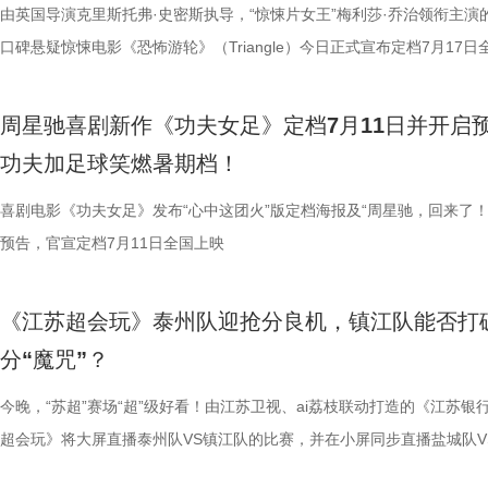
烧脑反转，而是一整套严丝合缝的循环叙事，越品越压抑。”一位影迷在
考拉、中澳保育同行三重情感线，让观众看见：爱不分物种，牵挂不分距
氛围，搭配热血功夫元素，展现出周星驰作品里特有的荒诞而欢乐的喜剧
队员们开局就闯入大型高手内卷现场。参赛各队绝活花样百出：梨花队凭
宇宙用一首改编曲《若是睡眠还没来》唱出失眠人的真实心声。陈妍希、
由英国导演克里斯托弗·史密斯执导，“惊悚片女王”梅利莎·乔治领衔主演
分享道。还有观众感叹：“在电脑上看过无数遍，但坐在电影院里，那些
图片10 (1).jpg 图片9.jpg 以纪实为载体，藏在温柔画面里的硬核自然科普
围。这场各路奇人爆笑集结的奇幻赛事，必将为观众奉上一段兼具极致笑
美瞳大法把控全场，珊瑚队巨人射门输出攻击力拉满......各路对手招式天
尘纷纷认领睡眠困扰，李雅娟一句“我睡眠超过八小时才能睡够”，更让全
口碑悬疑惊悚电影《恐怖游轮》（Triangle）今日正式宣布定档7月17日
的画面完全变了一个模样。” 越挣扎越循环 暑期档最“冷”选择 正如定档
愈之外，节目始终坚守专业科普底色，把冷门考拉知识点转化为老少皆宜
燃爽功夫对决的高能体验。 周星驰脑洞全开，解锁功夫女
空，难题一波接着一波袭来，一场欢乐“大乱斗”就此展开。面对愈战愈强
慕不已。睡不着、睡不醒、半夜醒来难再入睡，原来不少人都有自己的睡
上映，并同步释出定档海报及定档预告。《恐怖游轮》自2009年问世以
所写——“越挣扎，越循环”，当命运开始重复，每一次试图逃离的努力，
懂内容，成为无数家长首选亲子自然教育素材。镜头向观众呈现长隆二十
大看点 纵观整部影片，其所展现出的多重艺术维度与情感
手和层出不穷的圈套，这支内忧外患的“奇兵”能否在赛前重塑信任、突破
题。 本期节目，北京中医药大学中医学院党委书记，曾任北京中医药大
借精妙绝伦的叙事结构、层层递进的悬疑反转以及令人细思极恐的结局，
周星驰喜剧新作《功夫女足》定档7月11日并开启
能成为下一次循环的起点。不少首批观众在观影后纷纷表示“后劲远超普
育硬核体系，早在考拉落地十年前便布局四大桉树基地，培育16种、三
核，无疑构成了吸引观众的核心亮点。第一大看点便在于不可替代的周星
肋？预告悬念感十足，令人对正片走向倍感好奇。 同步释出的“坐等开场
学院院长的李峰师父从摸脉切入，开启一堂轻松又实用的睡眠课堂。夏之
无数观众心中的烧脑神作。影片豆瓣评分高达8.5，累计超过百万人打分
功夫加足球笑燃暑期档！
悚片”“值得反复细品”。有观众评价道：“看似是时空悬疑，实则是无法和
株桉树，每日供应上千斤新鲜枝叶，根据粪便状态精准调整树种；恒温恒
怀。作为无数影迷心中的喜剧标志，周星驰再度执导并编剧，本身就赋予
报则以强烈的反差感抓人眼球。大家姿态惬意潇洒，浑身散发一股漫不经
场给成员们摸脉判断状态，不仅说得头头是道，还获得师父肯定。随后，
无数影迷奉为“人生必看的悬疑电影之一”。 【7.1M】《恐怖游轮》定档
自我惩罚。大银幕放大宿命的无力，看完后劲绵长，不愧是循环悬疑天花
属居所、定期火焰消毒树架、夏令时户外放风机制，全方位还原考拉舒适
片独特的号召力。相信此次新作不仅能够唤醒观众内心深处的观影记忆，
悠闲。看似是一群闲散自在的小人物，却个个眼神坚定，霸气侧漏，反差
少年团展开睡眠知识问答，从几点睡最合适、睡多久更健康，到半夜醒来
副本.jpg 无限循环鼻祖首登内地大银幕 作为影迷心中的“循环电影天花板
喜剧电影《功夫女足》发布“心中这团火”版定档海报及“周星驰，回来了！
板。” 还有影迷指出，在观众已经看了大量类似叙事结构的作品后，《恐
环境 繁育科普更是干货满满，考拉仅 33-35 天短暂孕期，新生儿仅有花
一次对经典喜剧基因的深情回望，让人在银幕前得以重温那份久违的“星”
现得淋漓尽致。这群惹不起的市井奇人，上场将会掀起怎样的热血风浪呢
办，美食奖励不断加码。面对这些困扰打工人的睡眠问题，师父又会带来
次《恐怖游轮》首次登陆中国内地大银幕，对于无数曾经在电脑屏幕前反
预告，官宣定档7月11日全国上映
轮》的口碑仍旧坚挺，逻辑也仍经得起推敲，甚至可以开辟出新的解读方
大小，需在育儿袋发育半年；幼崽必须食用母考拉特殊分泌物才能消化带
剧感动。 在情怀的依托下，影片标志性的戏剧张力同样引
这份悬念，唯有走进影院方能揭晓。 周星驰脑洞全开，功夫女足奇招尽现
助眠小妙招？ 2、痛经不要硬扛！国医少年团解锁女性经期健康课 走进“
究剧情细节、绘制时间线、分析循环逻辑的观众而言，不仅是一次重温经
早已成为经得住时间考验的作品。“十多年之后依然新奇的无限嵌套循环
树叶；野外考拉单胎进化逻辑、野外栖息地危机、迁地保护野外复壮长远
胜。第二大看点则聚焦于原汁原味的无厘头喜剧风格。从目前释出的物料
星驰导演的电影素以天马行空、充满脑洞著称，他总能在看似荒诞的设定
走廊”，“钝刀割肉”“疼到眼前一黑”等真实描述，让夏之光、高卿尘震惊不
机会，还是一场迟到了17年的大银幕之约。 从论坛时代到短视频时代，
《江苏超会玩》泰州队迎抢分良机，镇江队能否打
构，经典真的永远不过时。” 上映前夕，影片超前点映已在全国率先开启
等专业知识，都通过日常饲养场景自然输出。孩子看得津津有味，家长也
看，电影依然保留着那种荒诞中透着温情的幽默底色。密集的喜剧笑料与
建出自洽而动人的世界观，将日常细节转化为极具戏剧张力的笑料，同时
李雅娟分享自己的痛经经历，陈妍希也提醒大家多理解女性经期状态。痛
迷圈层到大众观众，这部作品始终保持着惊人的讨论热度。关于结局的解
分“魔咒”？
批观众纷纷在社交平台分享观后感：“大银幕太震撼了”“细节多到头皮发麻”
完整野生动物保育知识，真正实现看纪录片的同时完成自然启蒙。 图片11.
路的台词设计层出不穷，力求让观众在捧腹大笑之余，也能感受到周氏喜
对人物成长与团队精神的深刻观照。想必《功夫女足》也延续了这一创作
的“忍忍就好”吗？ 杭州市中医院中医妇科主任医师马景师父通过黑巧克
循环逻辑的推演以及隐藏细节的分析至今仍层出不穷。如今，这部曾陪伴
完立刻想二刷”。这些评价也印证了一个事实——《恐怖游轮》不仅属于
图片12 (1).jpg 一场双向奔赴的陪伴，节目完结但故事未完待续 上线至
生活细节的独特解构。 与幽默风格相辅相成的，是表现形
因，他将功夫足球的舞台拓展至全球性赛事，风格迥异的多国队伍轮番登
红汤、暖宝宝等日常话题，带领国医少年团破解痛经护理误区。高卿尘凭
影迷深夜研究剧情的经典之作终于首次登陆内地影院。相比电脑与手机屏
今晚，“苏超”赛场“超”级好看！由江苏卫视、ai荔枝联动打造的《江苏银
十七年，它同样属于今天。豆瓣8.5分、超百万人评分的成绩，让它成为
数粉丝自发蹲守更新、记录每只考拉生日，把考拉当成生活里温柔精神寄
的大胆突破。第三大看点则是功夫与现代女足跨界碰撞的脑洞设定。影片
各种稀奇古怪的招数与功夫绝技混搭碰撞。如此多样的元素，在周星驰手
活经验答对师父问题，被夸“适合学妇科”，意外找到新赛道。除了常见的
大银幕所带来的沉浸体验将进一步放大影片的悬疑氛围与情绪张力。每一
超会玩》将大屏直播泰州队VS镇江队的比赛，并在小屏同步直播盐城队V
留名的经典，而首次登陆内地大银幕，则让它拥有了全新的生命。 《恐
有人每周奔赴园区只为远远看一眼心爱考拉，有人为每只小家伙剪辑专属
统的功夫招式与绿茵竞技巧妙交织，在动作设计与视听语言上倾注了大量
但不显凌乱，反而因独特的喜剧逻辑而妙趣横生，让人期待他如何延续一
误区，师父还会现场教学哪些缓解痛经的按揉方法？ 3、从“盐”值刺客到升
复出现的场景、每一个细微的伏笔、每一次命运轮回的开启，都将在影院
州队、无锡队VS宿迁队、徐州队VS南京队的三场焦点对决。主持人李响