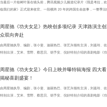
业布局上迈出了坚实一步。潜力榜活动与街区载体的深度融合，将有效推
视频创作者，开展限时20小时的创作竞赛主题沙龙与作品展映，让更多
进，正不断上演“霸王归来”的“好戏”。此番坐拥主场之利，宿迁队能乘胜
一人。随处可见的血迹、神秘的指示、接踵而至的凶杀事件，将杰丝拖入
活环境、身体表现等线索中抽丝剥茧，还原病发真相。看似平常的生活习
当最后一片桉树叶落在镜头前，腾讯视频少儿频道纪录片《我是考拉，欢
质文学IP在盐城落地转化，实现“内容”与“场景”的无缝对接。通过导入优
“造梦”的乐趣。 梦的乐园不止光影，编织更多现实的乐趣 在电影之外，
击、连奏凯歌吗？ 常州摇身一变成“常威”，全力冲击四连胜 和宿迁队一
无法逃脱的恐怖轮回——她必须反复经历同一段噩梦，而每一次循环都隐
后，却暗藏健康危机，四人一路推理、层层分析，最终能否锁定真正病因
临我们的家》正式迎来收官。一段横跨 20 年的跨国生命故事，一整季治
业资源，不仅为街区注入了持续的内容活力，也进一步完善了区域的影视
年华还以“电影+”为核心设立「生活」单元，多种玩法营造兼具电影氛围
赛季常州队也给球迷们带来了足够多的惊喜。他们不仅在揭幕战中3:0完
更深的真相。 如今，这部曾陪伴无数影迷深夜研究剧情的经典之作终于
案结束后，李峰师父结合案例揭秘中风预警信号，陈妍希听得频频“对号
暖的朝夕陪伴，缓缓落下温柔帷幕。节目上线以来，无数家庭被镜头里软
配套体系。 多方联动：共筑影视生态，赋能盐城文旅新篇 本次活动不仅
活烟火气的沉浸式体验。「特色市集」结合电影元素，打造一场融合艺术
届亚军南通队，而且最近三场比赛接连战胜镇江队、盐城队、连云港队，
陆内地影院。相比电脑与手机屏幕，大银幕所带来的沉浸体验将进一步放
座”，一句“我有时候也会”瞬间把夏之光吓得连喊“快去医院”。随后，师父
爱的考拉、动人的保育故事与专业详实的自然科普深深打动，留下许多触
周星驰《功夫女足》热映创多项纪录 天津路演主创
秀文学作品的展示平台，更是多方资源联动、共谋发展的合作盛会。活动
与生活美学的文化奇遇。「演出快闪」将带来充满夏日活力的舞蹈表演，
三连胜的同时，稳居积分榜第四位，从“常宝”摇身一变成为“常威”。 不过
片的悬疑氛围与情绪张力——每一次重复出现的场景、每一个细微的伏笔
传授预防口诀和推经点穴降压操，夏之光秒变“带练老师”，一本正经带着
心的观看回忆。 图片1 (1).jpg 图片2 (1).jpg 一整季萌趣治愈，解锁考拉
众双向奔赴
场，江苏世纪新城集团、中子星影业、百花文艺出版社共同签署了战略合
律互动中点燃欢乐氛围。「全城多巴胺激活计划」则将贯穿全城开展打卡
下来常州队将迎来“魔鬼”赛程，除了宿迁队之外，将陆续迎战泰州队、徐
一次命运轮回的开启，都将在影院里获得前所未有的震撼呈现。 沉浸式
边学边练，陈妍希却忍不住笑称：“动作越标准越好笑！” 观耳辨健康，
松弛日常 整部纪录片没有戏剧化冲突，只用纯粹纪实镜头捕捉考拉家族
议，此举标志着三方将在剧本开发、IP孵化、人才培养等领域深化协同，
动，让光影之美成为点亮常熟的景色。 湖光嘉年华由中国电影产业集团
队、无锡队和苏州队，稍有不慎排名或将出现大变化。对此，主教练郑小
验 限定周边引爆收藏热情 首映礼当晚，英皇电影城大堂被精心还原为一
年团开启“肾气大测评” 新师父刘兰英登场，一场趣味十足的“观耳识健康”
生活，把独一份的“软萌治愈”送到观众眼前。我们认识了一整个性格鲜活
由周星驰执导、编剧，张小斐、迪丽热巴、张艺兴领衔主演，刘嘉玲、佐
构建可持续发展的影视产业生态。 此外，一系列配套活动也同步展开，
限公司、常熟市人民政府主办，中影江南（苏州）电影产业有限公司、中
终保持着很清醒的认识。“今年各个对手都很强，没有弱队，我们每一场
雾海面”——血色海面上的巨轮正驶向未知真相，仿佛将“埃俄罗斯”号的
率先开启。夏之光意外获评“夯中之夯”，陈妍希、李雅娟、高卿尘也纷纷
拉明星天团：自带贵公子气质、一见到桉树叶就丢掉偶像包袱的园草小叶
特别出演，艾米、雪野、蔡思贝、胡予安、倪好特别介绍的喜剧电影《功
丰富了活动内涵。都市剧《余音》的开机仪式在现场举行，该剧将以盐城
意（北京）电影有限公司、中影（文创）北京电影有限公司、中共常熟市
都赢得很艰难。7月、8月的四场球，对手的积分都比较靠前，我们还是
围从银幕延伸至现实。8位coser化身电影中的核心角色，2位露脸版“杰丝
专属“健康测评”，现场笑料不断。 除了耳朵，身体还有哪些细节藏着健
眼里只有干饭、冲锋像小坦克的食神小九； 一天睡足二十小时、随处皆
足》爆笑热映中。
要取景地，通过影像语言展现盐城的城市魅力与人文风情。 当天下午，
传部、常熟高新技术产业开发区、常熟文旅发展集团有限公司承办。 8月
心态，一场场打、一场场做准备。”郑小田说道。 那么，究竟是宿迁队继
位蒙面版“杰丝”穿梭于人群之间，让现场观众仿佛置身于循环之中。 现
号？刘兰英师父带领国医少年团通过耳朵、指甲等细节了解身体状态，并
席睡眠官笑哥； 当年四处示爱、如今佛系养老的Happy； 曾经霸气护树
周星驰《功夫女足》今日上映并曝特辑海报 四大看
了“剧有料”分享活动，邀请陈宇、宋方金、郭现春、谭凯、韩浩月、贾轶
至18日，以拾光为名，赴光影之梦。湖光嘉年华，让我们与电影同行。
卫“项羽故里”的荣光，还是常州队迎来创纪录的四连胜？今晚19:30，锁
影迷准备了极为丰富的限定周边。精美工艺海报上，杰丝手持染血利斧站
传授养耳、护肾的实用小妙招。高卿尘现场上演“手搓吴彦祖”名场面，轻
动给后辈让道的Edison； 16 岁优雅美人Alice，专属树叶糊配奶粉的老
揭秘喜剧盛宴！
张楚、老藤等业内大咖，围绕“什么是好故事”“一个故事要穿越多少关隘
卫视、ai荔枝《江苏超会玩》，悬念即将揭晓，让我们一起为家乡球队加
邮轮甲板之上，脚下猩红海面如同镜像般倒映出另一个自己。看似平平无
趣的互动中，大家也对肾脏健康有了更多认识。 护肾课堂欢乐开讲，夏
日常； 还有黏着妈妈不肯独立的“妈宝”洋葱头。 图片3.jpg 图片4 (1).jpg
达观众”的主题展开深入探讨，围绕文学与影视的融合发展碰撞出思想的
彩！
游轮舷窗画面明信片，用手掌摁住再放开，竟在黑漆漆的舷窗中浮现另一
身“肾先生”代言人 什么习惯最伤肾？哪些护肾方式其实是误区？夏之光
戳中全网可爱画面至今历历在目：慢吞吞啃叶子时微醺的小脸、从树上笨
由周星驰执导、编剧，张小斐、迪丽热巴、张艺兴领衔主演，刘嘉玲、佐
花。 随着盐城师范学院青年影视创作人才实训基地、盐城幼专校外总部
掌，似乎有人试图呼救。电影中经典的“Go to Theater（剧院等你）”镜
持人，与“肾先生”展开一场爆笑访谈，通过轻松有趣的情景演绎带大家重
落的笨拙身形、搬新家后被雌性邻居包围荷尔蒙爆棚的小叶子，还有洋葱
特别出演，艾米、雪野、蔡思贝、胡予安、倪好特别介绍的喜剧电影《功
地的揭牌，盐城在影视人才培育方面也取得了新进展。此次活动有效整合
化为透卡和斧头透扇，观众可在任何地方透过透卡回到“埃俄罗斯号”的洗
识肾脏健康。 随后，刘兰英师父现场教授补肾穴位、健肾小动作和日常
一次离开妈妈，独自和哥哥姐姐相处时慌张又懵懂的模样。无数观众被这
足》发布“众神经归位”喜剧特辑和“今日开赛”版海报，并于今日正式上映