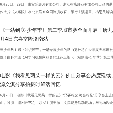
业有限公司、中国电影产业集团股份有限公司、QUAK LIMITED、深圳
HK LIMITED、大喜市影视文化（山西）有限公司、华艺视界（深圳）影
重复，每一次试图逃离的努力，都可能成为下一次循环的起点。 电影《
名垫底的镇江队，泰州队能否继续上演“冠军泰”归来的好戏？ “穷”则思变
动作明星之一，杰森·斯坦森凭借极具观赏性与力量感的动作表演塑造了
汀最具代表性的传奇作品，《杀死比尔》系列自问世以来，便凭借极致的
6月28日、29日，由安乐影片有限公司、浙江横店影业有限公司出品的港
资管理有限公司、未来资本投资管理有限公司、小艾科技有限公司、STE
限公司、万维仁和（北京）科技有限责任公司、深圳大自在创意文化有限
轮》将于7月17日全国上映。这个夏天，一同登上“埃俄罗斯”号，开启命
江队官宣调整教练团队 镇江队什么时候能收获第一场胜利，已然成为新
经典银幕硬汉形象，其干净利落的动作风格早已成为无数观众心中的“动
美学、引领潮流的符号化风格、极具张力的复仇叙事封神影坛，成为跨越
作大片《火遮眼》在北京迎来全国路演收官，领衔主演谢苗、杨恩又解读
ROOD HK LIMITED、大喜市影视文化（山西）有限公司、华艺视界（
司、深圳市八合里投资有限公司、北京高兴文化传媒有限公司、深圳市禧
回！
“苏超”最大的悬念！ 目前，常规赛已经过半，镇江队却只收获了0胜6负
花板”。这部限制级猛片不仅延续了观众熟悉的硬核动作场面，更将封闭
余年的不朽经典，是无数影迷心中的必刷神作。昆汀将中国武侠片、剑戟
细节，并感谢观众对影片的支持和喜爱。《火遮眼》真打真干真解恨，暴
影业有限公司、万维仁和（北京）科技有限责任公司、深圳大自在创意文
宝有限公司、比高集团控股有限公司、广东猿能量体育发展有限公司出品
绩，排名积分榜倒数第一的同时，还创造了跨赛季十七连败的尴尬纪录。
作为主要场景，在逼仄高压的船舱环境中，杰森·斯坦森孤身对战多名敌
西部片等美学完美融合，搭配极致的色彩构图、酣畅淋漓的动作设计、精
作和浓烈情绪的双重输出，直接又生猛，打出全球好口碑，烂番茄网站新
《一站到底·少年季》第二季城市赛全面开启！唐九
限公司、深圳市八合里投资有限公司、北京高兴文化传媒有限公司、深圳
辉海外电影有限公司、北京我行文化发展有限公司、天津猫眼微影文化传
谓“穷则思变，变则思通”，7月1日，镇江队宣布调整教练团队，由副领队
围攻，将以贴脸搏杀、招招见血的狠戾打斗为观众带来直白生猛的感官冲
配乐卡点、鲜明的角色塑造、极具风格化的镜头调度，打造出独一无二的
98%、豆瓣评分7.9、淘票票评分9.4、猫眼评分9.4，正在好评热映中。 
月4日惊喜空降济南站
月珠宝有限公司、比高集团控股有限公司、广东猿能量体育发展有限公司
限公司、北京锦橙文化传媒有限公司、晋思拓展有限公司、北京微梦创科
兼任教练员，统筹球队训练、管理工作；特聘德拉甘・斯坦季奇为技术总
也让杰森·斯坦森标志性的暴力美学得到更充分的释放。 硬汉蒙冤解恨复
风格和质感，影响了后世无数影视创作。 值得一提的是，这部影片与中
影《火遮眼》北京路演现场图-大合影.jpg 谢苗回顾终极混战打了18晚 众
品，星辉海外电影有限公司、北京我行文化发展有限公司、天津猫眼微影
技术有限公司联合出品。影片将于明日全国上映，“至尊无敌杯”即将盛大
韩崑（kun）担任守门员教练；戴杨负责技术分析。德拉甘·斯坦季奇精
力全开 海外口碑未映先热 点燃期待 电影《怒之杀》讲述了富豪蒂布遭遇
着深厚的缘分。当年影片大量内景戏份均在北京电影制片厂摄影棚搭建摄
卷出动作戏新高度 电影《火遮眼》集结全球五位实战动作高手，上演不
当少年热血遇上知识锋芒，一场专属少年的脑力竞技将在今年夏天再度被
传媒有限公司、北京锦橙文化传媒有限公司、晋思拓展有限公司、北京微
赛，我们影院见！
文、英语、塞尔维亚语，持欧足联A级教练证书。他与镇江渊源颇深，早
身亡后，贴身保镖科尔·里德被栽赃为凶手，遭到全境通缉。为躲避警方
昆汀率剧组在此驻扎拍摄长达三个月，并特邀袁和平出任武术指导，袁家
的巅峰对决，一招一式不留退路，暴烈的拼杀，喷涌的怒火，打出了极致
燃！由科大讯飞AI学习机独家冠名的江苏卫视《一站到底·少年季》第二
科网络技术有限公司联合出品。影片今日上映，诚邀广大观众步入影院，
2017年就担任镇江华萨文旅足球俱乐部（中乙）职业队第一助理教练，
捕，也为了查明真相、替老板复仇，科尔登上一艘驶向公海的远洋货轮，
演“疯狂88人”，并联合一众中方人员、华人影人协同创作。追溯创作根源
听冲击。北京路演现场，观众称赞打戏镜头给得非常扎实，每一招的攻防
式启动选手招募。作为全国青少年益智科普答题节目标杆，新一季节目在
这场融汇喜剧色彩与竞技魅力、兼具欢笑与热血的绿茵较量。
执行主教；2018年，出任镇江华萨文旅足球俱乐部（中乙）职业队第一
外卷入一场牵涉国际势力的巨大阴谋。货轮成为血色牢笼，一场避无可避
汀深度热爱邵氏经典功夫片，《杀死比尔》的动作美学、叙事内核甚至配
解都一览无余，彰显出“港产动作片最硬派的暴力美学”。谈及让无数观众
打磨、题目梯度、内容设计上也将迎来全面的重磅升级。 与此同时，备
电影《我看见两朵一样的云》佛山分享会热度延续 
练。 展望后续的比赛，刘丹表示，整个队伍都在一个求新求变的状态，
上密室死斗正式打响。 影片在海外首次官宣后，就引起了热烈反响，海
深受经典港式武侠熏陶。 此次定档8月7日的《杀死比尔：血色全传》，
了”的终极混战戏，谢苗透露总共拍了18个晚上，天黑就开打，天亮就收
的线下城市赛也同步火热开启，首场线下城市赛定于7月4日在山东济南
源文淇分享拍摄时鲜活回忆
练组也会给队员带来一些新鲜感，让一切向好的方向发展。“作为教练组
纷纷留言表示期待，直言：“记忆中的杰森·斯坦森又杀回来了！”“为了杰
原昆汀导演原生创作意图的终极导剪版，包含海外公映的《杀死比尔1》
不仅五位演员之间需要默契，还要跟摄影机配合，其中有个镜头拍足8个
宇城隆重举办。新一季的智慧风暴将从泉城出发，再次席卷全国，寻找最
们会努力提供一切可能的帮助，去制定一个比较详细的目标和规划，从进
一定第一时间冲进影院！”也有网友对释出的预告印象深刻，表示：“近身
《杀死比尔2》，更追加多段从未公开的全新动画素材；放映中途设置15
时，只为捕捉到最完美的动作瞬间。这场戏的动作编排难度之高，也让谢
力与临场风采的“小小站神”！ 首季斩获全网热搜520+ “脑综天花板”回归
6月28日，电影《我看见两朵一样的云》“只要相念 终会相见”分享会走进
球、得一分、赢一场去逐步完成。”刘丹说道。 虽然成绩不理想，镇江球
戏干净利落，一枪爆头的场面刺激生猛，我预感这将是一场值回票价的视
中场休息，让大家更为舒适观影，尽情沉淀影片浓烈情绪，可谓是前所未
忆犹新。有个镜头是王伟被打到一边，重新加入战团时要用一个滑跪走位
接暑期档 回顾上一季，《一站到底·少年季》自开播以来便持续领跑同档
山。导演、编剧严艺之，领衔主演王源、文淇现身活动现场，与到场观众
是对主队给予了最大的支持。“现在已经没有任何压力了，我们比任何球
宴。”“没想到短短二十秒的预告里有这么多冲击力十足的画面，被围困在
不容错过的大银幕体验。 血色宿命启幕 利刃新娘踏上终极复仇之路 《杀
柏龙扎向纳文的刀，为找准出刀、踩刀的时间点，几位演员练习了很久。
艺赛道，交出了一份惊艳的行业成绩单。节目CSM35城与71城平均收视
影片角色内核与幕后创作等内容展开深度交流，现场氛围热烈，掌声不断