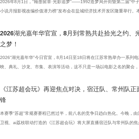
2026年8月1日，“翰墨留章·光影追梦”——1992造梦局开街暨第二届“中子
小说月报影视改编价值潜力榜”发布会在盐城经济技术开发区隆重举行。
活动由中国世界电影学会、江苏省作家协会、中共盐城市委宣传部、盐城
化广电和旅游局、盐城经济技术开发区指导，江苏世纪新城投资控股集团
2026湖光嘉年华官宣，8月到常熟共赴拾光之约、
公司、中子星（陕西）影业有限公司、百花文艺出版社、陕西文投（影视
之梦！
达文化传媒公司联合主办，盐城师范学院、盐城幼儿师范高等专科学校协
活动当天，众多知名编剧、导演、作家、行业专家、平台代表及影视公司
2026“湖光嘉年华”今日官宣，8月14日至18日将在江苏常熟举办一系列
人齐聚一堂，共同见证文学与影视两大艺术形态的深度对话与跨界共振，
映、典礼、沙龙、市集、表演等活动，这不只是一场以电影之名的聚会，
了一场关于IP价值转化与产业生态构建的思想盛宴。 榜单揭晓：九部潜
由此开启的一场夏日约会。湖光嘉年华以“拾光之约 光影之梦”为主题，
作，点亮IP改编新航向 作为本次活动的核心环节，第二届“中子星·小说
「观看」「典礼」「理解」「生活」「参与」五大主题活动单元，邀请每
《江苏超会玩》再迎焦点对决，宿迁队、常州队正
视改编价值潜力榜”的发布备受瞩目。该榜单经过严格筛选与专业评审，
爱电影、爱生活的人，在常熟的湖光山色中，共同完成一次关于观看、感
锋
《小说月报》《小说月报·大字版》《小说月报原创版》《科幻立方》四
连接的集体体验。 同步发布的主视觉海报与主题活动单元海报，以常熟
名文学期刊2024年第9期至2025年第12期上刊载的480余篇小说中甄选
步路线“雄鹰线”为灵感、以“雕刻现在 飞向未来”为寓意，绚烂的湖面与斑
本赛季“苏超”常规赛赛程已然过半，前八名的竞争日趋白热化。今晚，由
影视改编潜力的佳作，旨在为影视行业输送优质文本，搭建文学与影视高
线路相映成趣，将为观众打开一条光影与现实交织的道路，解锁影像艺术
卫视、ai荔枝联动打造的《江苏超会玩》将大屏直播宿迁队与常州队的焦
接的桥梁。 第二届“中子星·小说月报影视改编价值潜力榜”的评选异常激
市生活相融共生的别样魅力。 银幕内做电影美梦，银幕外致敬造梦的人 2
决，小屏同步直播南通队VS扬州队的比赛。主持人李响、解说员洪超将