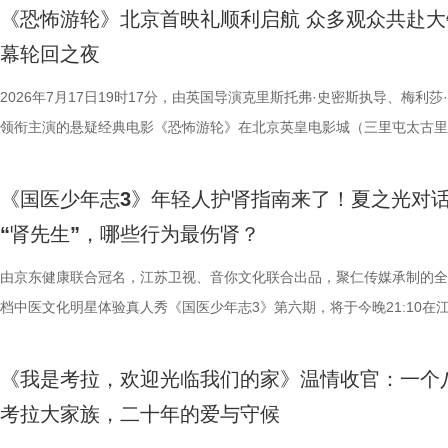
复评阶段共有18篇作品入围，涵盖短篇、中篇、科幻三大类别。经过终
湖光嘉年华下属的「观看」单元，将精选中外经典电影，为观众献上兼具
袂为大家带来比赛的精彩解读。目前，在积分榜上，宿迁队与常州队同积
《恐怖游轮》北京首映礼顺利启航 众多观众共赴大
团的深入研讨与审慎评议，最终9篇作品脱颖而出，成功入选终评榜单。 
性与商业性的展映片单。不仅如此，展映还将因地制宜打造多元化放映场
分，宿迁队凭借净胜球优势排名第三。这场比赛的胜负走向，将直接决定
幕轮回之夜
终评的9篇作品分别为： 活动现场，主办方为上榜作者颁发荣誉证书。榜
深度融合常熟的自然肌理与人文底蕴，在常熟的湖光山色里搭建户外银幕
球队的排名位次。 大胜无锡士气高涨，宿迁主场静候强敌 “苏超”上一个
动总策划及推介人、著名编剧、导演陈宇对上榜作品进行了影视改编价值
观众在不同的自然与文化场域中，获得前所未有的沉浸式光影体验。本次
日，最精彩的对决当属宿迁队客场挑战无锡队。最终，宿迁队反客为主，
2026年7月17日19时17分，由英国导演克里斯托弗·史密斯执导、梅利莎
介。他结合市场前景与创作经验，深度剖析了每部作品的故事内核、人物
影片，都将通过公益放映形式开放预约，借此让电影回归大众。 「典礼
高驰的梅开二度，以4:2战胜无锡队，终结对手不败金身。这场胜利，让
领衔主演的悬疑经典电影《恐怖游轮》在北京英皇电影城（三里屯太古里
及影视化潜力，为后续的IP孵化与影视改编提供了专业而富有洞见的方向
将举办“拾光之约荣誉典礼”，邀请幕前幕后电影人，星光汇聚点亮常熟。
全队上下士气高涨。进球功臣高驰表示，这场比赛队友们的发挥都十分出
举办“一起登船坠入循环”主题首映礼。300名影迷齐聚一堂，共同见证了
引。 第二届“中子星·小说月报影视改编价值潜力榜”的圆满落幕不仅是对
以“回望十年光影、致敬同行伙伴、开启全新未来”为主线，在表彰“拾光影
在他看来，无锡队是综合实力很强的队伍，自己和队友只能全程依靠高强
被全球影迷奉为“无限循环题材鼻祖”的影片首次登陆内地大银幕。 17年
《国医少年志3》年轻人护肾指南来了！夏之光对
文学与影视跨界探索的深度回望，更是一个崭新的起点。未来，榜单将持
及“拾光伙伴”的同时，回望中国电影的发展脉络与人物足迹，共启中国电
动和顽强拼抢创造进攻机会。“这份来之不易的胜利，离不开每一名队友
登内地大银幕 百万人认证必看神作 自2009年问世以来，《恐怖游轮》
“肾先生”，哪些行为最伤肾？
耕优质文本，期待更多好故事从这里走向荧幕，持续为影视产业的高质量
一个黄金时代的篇章。 每一次思想的碰撞，都将抵达梦的更深处 作为湖
力付出。”高驰表示。 目前，在积分榜上，宿迁队与常州队、苏州队同积1
精妙绝伦的叙事结构、层层递进的悬疑反转以及令人细思极恐的结局，成
注入不竭动力。 产业共振：1992造梦局开街，构筑影视文旅新地标 本
年华的精神角落，「理解」单元将为观众呈现对谈系列活动。「沙龙」将
分，凭借净胜球优势暂列第三位，与排名第二的无锡队也只有2分的差距
数观众心中的烧脑神作。豆瓣评分长年保持在8.5，累计超过百万人打分
由京东健康联合冠名，江苏卫视、音你文化联合出品，聚仁传媒承制的全
的另一大亮点是1992造梦局的正式开街。作为盐城“短剧之城”建设的核
形交流、开放互动与轻社交形式，为不同电影爱好者提供一个全方位交流
本轮无锡队轮空的情况下，宿迁队若能全取三分，将让自己的排名更进一
列豆瓣电影TOP250第191位。从论坛时代到短视频时代，从影迷圈层到
档中医文化明星体验真人秀《国医少年志3》第六期，将于今晚21:10在
体，1992造梦局依托丰富多元的拍摄场景，已构建起“创作—拍摄—制作
的平台。「大师班」则将邀请顶级电影创作者亲临现场，以大师公开课形
对此，宿迁队主教练张玉宁却显得十分谦逊，在采访中直言“宿迁是弱队”
观众，这部作品始终保持着惊人的讨论热度——关于结局的解读、循环逻
视、ai荔枝播出。本期，国医少年团不仅将破解“中风谜案”，还将解锁望
化”的全产业链影视生态。街区不仅拥有多种主题的实景拍摄基地，还配
打造专业电影课堂。「工作坊」将以沉浸式实践工作坊的形式，拓宽创作
对任何一个对手都要立足于拼。本赛季开始前，张玉宁曾喊出“进入前八”
推演以及隐藏细节的分析至今仍层出不穷。 影片讲述了单亲母亲杰丝（
健康、护肾课堂、健康求真等精彩内容。哪些健康误区值得警惕？又有哪
《我是考拉，欢迎光临我们的家》温情收官：一个
后期制作中心、服装道具库、艺人库等专业服务，致力于实现“一城千面
界，打造专属艺术工坊。这不仅是一场观影盛会，更是一次思想与创造的
号，当时外界普遍认为宿迁队完成该目标存在不小难度。但随着它接连战
·乔治饰）与一群朋友乘游艇出海游玩，途中遭遇风暴，众人被迫弃船，
单实用的养生妙招值得收藏？答案即将揭晓！ 病发现场抽丝剥茧，国医
考拉大家族，二十年的爱与守候
站拍遍”的影视拍摄服务目标。 1992造梦局的开街，标志着盐城在影视
撞。 「参与」单元则将通过「光影极客限时创作赛」，面向全国遴选优质
京队、苏州队、无锡队等传统强队，这支昔日并不被看好的球队一路高歌
一艘名为“埃俄罗斯”号的神秘游轮。这艘游轮早在1930年便已失踪，船
破解“中风谜案” “病发现场探案”再度开启，国医少年团化身“健康侦探”，