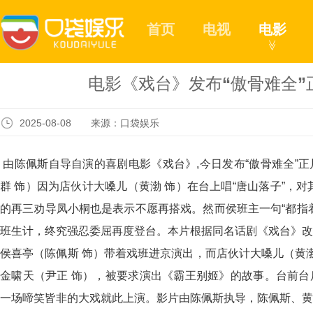
首页
电视
电影
≫
电影《戏台》发布“傲骨难全”
2025-08-08 来源：口袋娱乐
由陈佩斯自导自演的喜剧电影《戏台》,今日发布“傲骨难全”
群 饰）因为店伙计大嗓儿（黄渤 饰）在台上唱“唐山落子”，
的再三劝导凤小桐也是表示不愿再搭戏。然而侯班主一句“都指
班生计，终究强忍委屈再度登台。本片根据同名话剧《戏台》改
侯喜亭（陈佩斯 饰）带着戏班进京演出，而店伙计大嗓儿（黄渤
金啸天（尹正 饰），被要求演出《霸王别姬》的故事。台前台
一场啼笑皆非的大戏就此上演。影片由陈佩斯执导，陈佩斯、黄