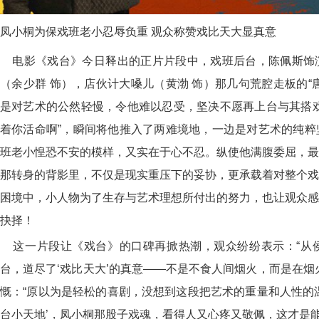
凤小桐为保戏班老小忍辱负重 观众称赞戏比天大显真意
电影《戏台》今日释出的正片片段中，戏班后台，陈佩斯饰
（余少群 饰），店伙计大嗓儿（黄渤 饰）那几句荒腔走板的“
是对艺术的公然轻慢，令他难以忍受，坚决不愿再上台与其搭戏
着你活命啊”，瞬间将他推入了两难境地，一边是对艺术的纯粹
班老小惶恐不安的模样，又实在于心不忍。纵使他满腹委屈，最
那转身的背影里，不仅是现实重压下的妥协，更承载着对整个戏
困境中，小人物为了生存与艺术理想所付出的努力，也让观众感
抉择！
这一片段让《戏台》的口碑再掀热潮，观众纷纷表示：“从
台，道尽了‘戏比天大’的真意——不是不食人间烟火，而是在烟
慨：“原以为是轻松的喜剧，没想到这段把艺术的重量和人性的
台小天地’，凤小桐那股子戏魂，看得人又心疼又敬佩，这才是能