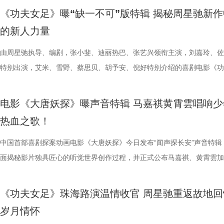
映，结伴观影开怀大笑！ 电影《年会不能停！2》由北京合众睿客影视文
两位“开朗大男孩”即兴开跳，歌舞不能停，全场欢呼鼓掌更是热闹十足。
演现场更高歌一曲《我的未来不是梦》将场面直接拉回影片年会表演高燃
偷喜欢你》以写实笔触刻画两种截然不同的暗恋：苏明仪明目张胆、小心
卷整片斗兽场。 电光缠绕全身、蓬松鬃毛根根竖立，杰森・莫玛饰演的
菲惊喜出演，孙艺洲特别主演，田雨、王耀庆特别出演，李乃文、李晨、
妥协的态度诠释得淋漓尽致。 平台单曲图.jpg 影片由程腾执导，黄珉联
《功夫女足》曝“缺一不可”版特辑 揭秘周星驰新作
播有限公司、天津猫眼文化传媒有限公司、中国电影产业集团股份有限公
正在爆笑热映，今日至8月4日还将在上海、深圳、成都、郑州相继与大
落；田雨则幽默建议现场观众“送一张电影票给领导”，在欢乐中青岛站路
的单向奔赴，程砚沉默隐忍、不求回应的长久守护，两种隐秘心事交织，
遵从游戏形象，绿色兽化皮肤、锋利爪牙与狂暴体态高度还原玩家记忆中
奋强友情出演，童漠男、酷酷的滕、闫佩伦主演，钟汉良特邀出演。影片
演，雷淞然、张呈（排名不分先后）领衔声音出演，将于8月8日全国上
的新人力量
儒意电影娱乐股份有限公司、上海有态度文化传播有限公司、中青新影文
面，带来更多欢声笑语。 电影《年会不能停！2》由北京合众睿客影视文
满落幕。8月1日，与搭子结伴走进电影院共享欢乐盛宴。 5.jpg 限时点
极具共鸣的青春情感群像。影片紧扣 “毕业季就是分手季” 这一大众青春
林兽人。登场瞬间，周身不断迸发噼啪电光，完美呈现布兰卡特有的雷电
眼、淘票票点映评分9.6，目前火热预售中，8月1日，全国上映，一起走
售现已开启，可提前购票共赴这场欢乐探案之旅。 主题曲《不退！》MV
媒（海南）有限公司出品，正在爆笑热映。
播有限公司、天津猫眼文化传媒有限公司、中国电影产业集团股份有限公
爆棚 爆笑解压高分认证 电影《年会不能停2！》此前已于7月25日至26
把夏日心动与毕业离别绑定，点明年少情爱最大的遗憾 便是盛夏热烈相
力。预告最令玩家热血沸腾的名场面紧随而至：布兰卡屈膝蓄力，身躯猛
院越笑越大「升」！ “笑出升势”北京首映礼圆满举行 主创爆笑
上线 声声铿锵勾勒热血无畏 此次释出的主题曲《不退！》由马嘉祺倾情
由周星驰执导、编剧，张小斐、迪丽热巴、张艺兴领衔主演，刘嘉玲、佐
儒意电影娱乐股份有限公司、上海有态度文化传播有限公司、中青新影文
多城限时点映，首轮点映开启后即好评刷屏、爆笑认证，为呼应广大观众
抵不过毕业分离，一句 “为你好” 成为分开最无力的借口，道尽少年相爱
缩成球状，全身电流同步爆发，高速旋转直冲向前，呈现经典回旋撞招式
现场笑声不断 本次首映礼现场氛围热烈，董润年、应萝佳、张
唱。整首歌以热血张扬的摇滚曲风为基底，用硬朗有力的旋律与态度鲜明
特别出演，艾米、雪野、蔡思贝、胡予安、倪好特别介绍的喜剧电影《功
媒（海南）有限公司出品，正在爆笑热映。
呼声，将笑声传递至更多城市，7月27日至28日再进一步开启全国限时点
守难的笨拙与心酸。 影片延续台湾青春片标志性氛围感镜头，
速翻滚带起强劲气流，冲击力视觉效果拉满，短短数十秒的片段里，既展
昀、白客等主创佩戴专属工牌道具亮相，庄达菲、李乃文随身携带与角色
词，搭配马嘉祺清亮且极具穿透力的高音，将少年身处困局绝不退缩的锐
足》燃爽热映中，今日影片发布“缺一不可”版特辑。特辑完美传递了“周
观影氛围热情浓烈，爆笑声量一路猛涨。“银幕里在认真升上去，银幕外
公车偷拍、保健室照料、雨天送伞、单车告白等校园场景，用柔和光影还
兰卡不受束缚的野兽格斗风格，也暗藏身世伏笔，他是流落丛林、变异、
有关的拍手器、著作《我和众和集团的故事》，全员精神状态满分，欢乐
坚守真相的凛然心气尽数唱出。“不退让、不低头”的内核贯穿始终，既有
中没有小角色，只有共同完成故事的人”这一精神。这群大银幕新面孔凭
电影《大唐妖探》曝声音特辑 马嘉祺黄霄雲唱响少
得哈哈哈哈哈哈哈哈哈”“影院左右笑得声音一个比一个大”“笑到脸疼爽到
属于夏日的青涩悸动。剧情不刻意制造圆满结局，坦然接纳暗恋落空、相
生存的孩子，被迫困于地下斗兽笼，沦为被操控的厮杀工具。 野性角色
扑面而来。现场高能整活轮番上演，张若昀、白客解锁海绵宝宝与章鱼哥
成见的桀骜锋芒，也藏着明辨是非的坚定底色。在电影院立体环绕音的视
自的倾情诠释与独特风格，碰撞出强烈的戏剧火花，真正成为了整部电影
热血之歌！
掌，感觉大脑褶皱被抚平”“让人在爆笑之外，还获得了超出现实的爽感”
离的青春常态，既有双向心动的甜蜜温存，也有三角对峙、被迫分手的撕
画 主创团队精工还原游戏内核 作为《街头霸王2》登场的经典人气角色
味联动，热血浓人和佛系淡人的反差感拉满，极致契合片中角色特质；田
境中，这首歌曲将给观众带来更强的冲击力，演唱细节与音色质感清晰呈
不可的存在。截止7月28日，影片票房已突破20亿大关，好评不断，轻松
评论中影片含笑量100%，更有网友称爆笑程度需带纸入场，因为会“笑出
感，情绪层次饱满动人。并且选择七夕上映，也是让观众在浪漫节日里，
卡从来不只是"那个绿色的怪物"。布兰卡本名吉米，幼年由于空难流落亚
王耀庆、李晨、李乃文四人现场“怪力比心”；众人模仿趣味表情包，班味
同时，也让这份锐气与坚守更直击人心。 预售开启图.jpg 主题曲MV在视
的笑点让无数观众在影院收获了最纯粹的快乐，硬核燃爽的逆风翻盘更是
中国首部喜剧探案动画电影《大唐妖探》今日发布“闻声探长安”声音特辑
泪”，还得备好金嗓子因为会“笑到嗓子疼”。爆笑解压爽感之外，影片叙
己止于毕业的暗恋遗憾画上句号。 电影《偷偷喜欢你》由阿荣
雨林，长期的丛林生存令他的身体发生异变，所以他掌握放电、旋转冲撞
金句频出，“等忙完这一阵，就可以忙下一阵了”“我时常在想，我在想什么
现上也颇具巧思，特别打造了极具大唐气韵的实景拍摄场地，灯火摇曳间
了家庭观影狂潮。 娥眉队团结一致缺一不可 银幕新人各显神通全员全力
面揭秘影片独具匠心的听觉世界创作过程，并正式公布马嘉祺、黄霄雲加
同样收获满堂好评，不少影评人称电影有“更疯癫的故事推进，更大胆的
股份有限公司、先势公关顾问股份有限公司、影娱人媒体文化事业股份有
有的野兽格斗技，他虽然外表凶悍狂暴，内心却藏着渴望被认可的柔软。
……引得现场观众笑声不断。领衔主演高叶、惊喜出演大鹏也发来远程祝
感十足。马嘉祺置身其中演唱，眼神坚定，带着少年人的桀骜与韧劲，声
全新发布的“缺一不可”特辑正式揭开了一众银幕“新面孔”的幕后风采。她
分别献唱影片主题曲与片尾曲。特辑中，主创团队潜心打磨影片声音制作
讽刺，更抽象的爆笑名场面”以及“更当下、更新鲜、不用扮丑掉凳却更能
司、力荣影业有限公司出品，华夏电影发行有限责任公司发行。
让布兰卡的招式、气质贴合原作游戏，电影主创团队深度参考了游戏《街
隔空与观众见面。 伴随轻松愉快的现场氛围，主创也围绕全新
锵，如同击碎枷锁的重拳，把歌曲里不肯妥协的精神内核透过镜头传递出
镜头前各显神通，为电影注入了无尽活力。艾米把戏里戏外风驰电掣的奔
节，在结合影片原创“机关长安城”设定的同时，立足东方传统文化底蕴，
《功夫女足》珠海路演温情收官 周星驰重返故地回
会心一笑”，“六连更”的高度评价实力印证影片口碑。8月1日，影片全国
王》的人物设定，游戏总监中山贵之全程参与细节把控，《疾速追杀》系
情、人物设定与创作巧思展开分享。导演、编剧董润年表示，影片立足当
让歌曲的情绪不止于听觉，更有了具象的画面承载。影片的三位主角狄少
度都发挥到了极致；雪野在影片中展示轻功绝技，为了拍出最完美的空中
充满未来感、科技感与机械质感的听觉元素，从配音演绎、影片配乐、歌
岁月情怀
大家爆笑相见。 6.jpg 电影《年会不能停2！》由北京合众睿客影视文化
牌动作指导琼・瓦勒拉，为布兰卡量身打造野兽系打斗风格。动作设计舍
场现实，尤其是打工人循环往复的三点一线生活，聚焦大众熟知的职场困
萨与妙瑛更是化身为乐队成员出现，与马嘉祺打破次元壁垒同框演绎，虚
态，在拍摄期间几乎“长在了威亚上”，甚至连吃饭都在半空中解决；首次
唱三大维度精心雕琢，打造出一套古今交融、热血鲜活、风格独树一帜的