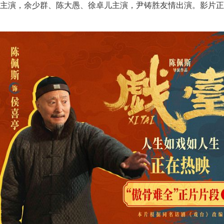
主演，余少群、陈大愚、徐卓儿主演，尹铸胜友情出演。影片正