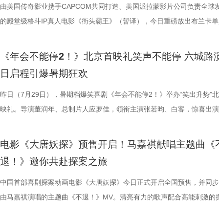
北京合众睿客影视文化传播有限公司、天津猫眼文化传媒有限公司、中国
象，精准戳中打工人爽点，让观众在捧腹大笑后亦获得深层的情感释放与
艺文化传媒有限公司、北京千万间文化传播有限公司、北京萌谷文化传媒
矛盾，找到自己的定位，也可以在秩序中稍作改变；白客则引用《出师表
爽感层层升级，“狂扇巴掌”的高燃名场面更是让网友直呼“爽得乳腺通畅”“
上映，一起走进影院越笑越大「升」！ 2.jpg 青岛路演全场热情拉满 花
织甜蜜与离别酸涩 此次发布的“夏日恋恋” 版预告以苏明仪第一
由美国传奇影业携手CAPCOM共同打造、美国派拉蒙影片公司负责全球
司、浙江开心麻花影业有限公司、
产业集团股份有限公司、儒意电影娱乐股份有限公司、上海有态度文化传
鸣。随着口碑持续走高，越来越多的观众选择二刷三刷，“全程爆笑”“很
公司、北京微梦创科网络技术有限公司出品，将于8月8日全国上映，正
表达观点，一句“亲贤臣，远小人，此先汉所以兴隆也；亲小人，远贤臣
掌下去整个人都通透了”。荒诞又真实的现实刻画也令人感同身受、共鸣
笑点共鸣双在线 青岛路演现场互动氛围热烈十足，董润年、应萝佳，张
切入，开篇便直白袒露少女暗恋：她总能在人群一眼望见颜立尧，偷偷坐
的殿堂级格斗IP真人电影《街头霸王》（暂译），今日重磅放出布兰卡单
集团有限公司、上海儒意影视制作有
限公司、中青新影文化传媒（海南）有限公司出品，正在爆笑热映。
笑成这样了”“看完就一个字爽”的自来水短评依然刷屏不断。这个暑假，
预售中！此外，电影8月4日-7日多城特别放映惊喜加码，欢迎观众抢先
后汉所以倾颓也”，令现场笑声四起，同时也引人回味深思。 6.jpg 5.jpg 7.
满，不少影评人盛赞其轻松的喜剧外壳下，是一把刺向现实职场乱象的利
白客、大鹏、田雨集结花式整活玩梗，戳中观众笑点，同时走心互动直击
偷拍骑车的他，即便被闺蜜戳中心事仍嘴硬不肯承认；镜头切换至颜立尧
告。作为街霸系列辨识度拉满的野性格斗家，由杰森・莫玛颠覆形象饰演
映，8月8日至10日14:00-21:0
院看《年会不能停！2》，解压不能停、快乐不能停。 电影《年会不能停
锁长安奇案！
影片全国热映口碑走高 爆笑燃爽解压共鸣 电影《年会不能停！2》正式
既有娱乐爽感，亦有现实温度。影片正在爆笑热映，和搭子走进影院享受
心。张若昀与白客现场接受观众挑战，对视十秒比拼剪刀石头布，几局博
角，他因保健室被苏明仪细心照料对她产生了兴趣，当风吹落的帽子被他
兰卡携雷电之力震撼登场，笼斗绝境、兽化嘶吼、回旋撞等完整亮相，带
《年会不能停2！》北京首映礼笑声不能停 六城路
2》由北京合众睿客影视文化传播有限公司、天津猫眼文化传媒有限公司
线后，猫眼电影开分9.6，各大媒体平台收获海量好评，“好看好笑好爽”的
酣畅淋漓的观影体验。 杭州站路演顺利举行 主创嗨聊互动笑声不断 昨日
翻全场；大鹏现身惊喜拉满，谈及这次年会表演笑称心情非常激动，更爆
戴上、下雨天他带着她躲雨等细碎画面，铺展出两人暗藏情愫的双向试探
汁原味的游戏经典设定，作为丛林的电击猛兽，布兰卡以其独特的野性魅
日启程引爆暑期狂欢
国电影产业集团股份有限公司、儒意电影娱乐股份有限公司、上海有态度
好”评价构成观众热议高频词汇，精准凸显影片纯粹的喜剧质感与超强解
小分队董润年、应萝佳、张若昀、白客、卢庚戌集结杭州站，与观众欢乐
时与白客“在台上吸氧把歌唱完”；还有观众称田雨饰演的 Bob 总甩手掌
当苏明仪主动追问心意，颜立尧的沉默，瞬间击碎少女的满心期待。随着
强大的电击能力在游戏中成为了众多玩家的心头好，这次从游戏到屏幕，
传播有限公司、中青新影文化传媒（海南）有限公司出品，正在爆笑热映
性。伴随观影热度持续攀升，“猴子大闹众和”“小学奥数题”“打脸反击”等
动，分享观影感受。导演董润年分享关于“三味真火”包子铺摆放“太上老君
标待人的行事风格与自家领导完美重合；主创更复刻片中扇巴掌名场面，
误会接连爆发：颜立尧被现任质问动心无从辩解，程砚的出现让苏明仪情
压迫感直击而来，再度点燃全球老玩家情怀。 封面图_26.jpg 电影《街
昨日（7月29日），暑期档爆笑喜剧《年会不能停2！》举办“笑出升势”
场面火速出圈，全网刷屏玩梗，传播声势持续走高。“笑到崩溃”“全场爆
幕后创作巧思，他指出炼丹炉里反复熔炼才能成就一颗仙丹，影片无限循
影片这次是打工人“嘴替 + 手替”，双重解压爽感拉满。 4.jpg 3.jpg 谈及
溃，颜立尧和程砚大打出手......故事拉扯感持续升级。预告结尾单车告白
王》（暂译）故事聚焦1993年世界格斗大赛，赛场之内拳脚交锋、知名
映礼。导演董润年、总制片人应萝佳，领衔主演张若昀、白客，惊喜出演
停”等真实反馈层出不穷，再度印证影片实打实的高密度笑点。更有观众
意义本质与此相同，同时也是呼应第一部金银角大王的隐藏彩蛋。总制片
心创作，导演董润年现场透露故事有取材近年真实采访素材，无限流设定
名场面，与毕业分手的泪目画面形成鲜明对比，将少年爱而不得的青春遗
番上演；赛场之下邪恶组织暗流涌动，利用地下笼斗、全球赛事酝酿巨大
菲，特别出演田雨、王耀庆，友情出演李乃文、李晨，主演童漠男、闫佩
电影是“打工人的最强续命神器”，盛赞角色马杰为“今年银幕第一乳腺恩人
萝佳的走心发言令观众动容，她坦言《年会不能停！2》创作最大的动力
下，内核依旧聚焦普通人在职场遭遇的现实困境。总制片人应萝佳表示对
至顶点。 影片横跨十年光阴，高中时期身为风纪股长的苏明仪
谋。隆不仅要直面昔日战友的宿命对决，还要迎战布兰卡这类能力诡异、
吕星辰等主创悉数亮相，现场分享创作巧思与幕后故事。同时，路演也将
电影《大唐妖探》预售开启！马嘉祺献唱主题曲《
生动道出观影过程中酣畅淋漓、解压放松的极致爽感。 8.jpg 9.jpg 与此
于观众，真诚希望大家能在笑声中消解职场的烦恼、拥有很多幸运。现场
中极具仪式感的年会戏份，剧组特意沿用第一部同款拍摄场地，保留情怀
登记违纪之名靠近随性不羁的颜立尧，把心动藏进每一次记名；程砚始终
凶悍的特殊格斗家，多重危机交织，对决悬念拉满。影片已定档2026年1
日开启，主创们将在青岛、杭州、上海、深圳、成都、郑州六城陆续与观
退！》邀你共赴探案之旅
影片的深度内核与温情共鸣向内容也在持续发酵，不同于前作“大点名”的
整活接连不断，张若昀、白客神还原“三顾茅庐”名场面，乱讲“PPT”精神
续，在她眼中，年会戏份的本质是打工人的精神寄托，这也是贯穿整个系
守在少女身后，将满腔爱意独自封存，始终没有勇气袒露心意。同龄人肆
16日北美上映。 地下笼斗氛围拉满 经典招式高燃呈现 这支单人预告以
面。 自开启限时点映以来，电影密集的爆笑笑点、脑洞大开的
戏剧表达，本片结尾刘奔的高燃点名名场面，让一众踏实肯干、默默付出
魔性抽象，引得台下笑声此起彼伏。张若昀更是喜提一把“教育之剑”，一
精神内核。张若昀与观众同样感动于片尾演讲戏份，直言“个人力量很难
霍青春，三人却被迫提前面对情爱纠葛与成长别离，那些藏在盛夏、止于
黑张力的斗兽场牢笼拉开序幕。铁笼栏杆之内，无数被囚禁者疯狂冲撞栏
叙事，搭配燃爽的逆袭情节，持续收获广大观众强烈共鸣。影片讲述了新
中国首部喜剧探案动画电影《大唐妖探》今日正式开启全国预售，并同步
层从业者被看见、被认可，这一细腻呈现瞬间戳中无数观众的心声，不少
断刘奔的奥数烦恼。面对观众的“求扇”名单，白客幽默在线“普法”，现场
结构性问题”，真正改变环境的力量藏在每一个普通打工人身上；白客谈
的心动，最终化作跨越十年无法抹平的青春怅惘。 塑造多元暗
将这场生死擂台的狂暴气息推向极致。转瞬之间，牢笼深处电光骤然闪烁
工人“癫疯”相见，群像集结大乱“逗”，爆梗整活不能停的全新脑洞故事，
由马嘉祺演唱的主题曲《不退！》MV。清亮有力的歌声配合高能刺激的
观影后表示“眼泪唰的一下就掉下来了”，共情感染力十足。影片正在爆笑
连连。接续青岛站主创跳舞名场面，在张若昀的歌声下，导演董润年与卢
杰的“打脸式反击”，调侃其反差感拉满的举动是“民谣风混搭摇滚风”；大
像 联动毕业季戳中青春离别共鸣 区别于市面上甜宠向青春片，
道覆盖高压电流的绿色兽形身影破土而出，布兰卡正式登场，野性威压瞬
润年执导，应萝佳担任总制片人，张若昀、白客、高叶领衔主演，大鹏、
片段，将狄少（声音出演 雷淞然）、阿萨（声音出演 张呈）不信天命、