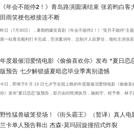
嘻哈也惊喜现身并分享观影感受，称“完全演出了我和我同事们的日常”，
前后的成长变化，张若昀分别使用了“燃”和“登”两个字来概括不同阶段的
年观众而言，环环相扣、悬念十足的探案剧情极具观赏性，细节满满的大
漠男、酷酷的滕、闫佩伦主演，钟汉良特邀出演。影片爆笑热映中，一起
庚戌亮相现场，与观众展开热情互动，畅聊幕后趣闻。此前影片限时点映
地烹饪佳肴，使得影片“好好吃饭”
当代打工人内心的同时，也依靠纯
《年会不能停2！》青岛路演圆满结束 张若昀白客
满满。 影片笑点爽感双在线 全年龄观影适配满分 电
奔，还调侃前期刘奔一定会吐槽后期的自己；面对观众“选热爱还是选稳定
物、根植传统的文化内核，也让观众沉浸式感受大唐盛世的独特魅力与中
影院越笑越大「升」！ 2.jpg 1.jpg 上海站路演顺利举行 笑声掌声交织欢
爆棚，猫眼电影点映开分9.6、淘票票点映开分9.6，双平台高分认证，
义。 5李治廷.jpg 6老扎.jp
别真实，仿佛在演我上班日常”“带
田雨笑梗包袱接连不断
《年会不能停！2》正在全国院线火热公映，上映以来持续收获海量观众
择业难题，白客再度引用《出师表》表达观点：“开张圣听，以光先帝遗
统文化的深厚底蕴。 3.jpg 在西安特别放映的活动现场，不少家长专程
断 上海站路演映后见面，董润年、应萝佳、张若昀、白客、孙艺洲、田
情一路高涨。 影片讲述了“缺心眼”刘奔与“没脾气”马杰包子铺“癫疯”相遇
《我不是药神》到《奇迹·笨小孩
色好评强势印证，电影《年会不能
好评，猫眼购票平台稳定保持高分，影院场均笑声不断。影片创新融入无
恢弘志士之气，不宜妄自菲薄，引喻失义，以塞忠谏”，他认为不必局限
到场观影。轻松欢乐的剧情、精巧奇幻的机关场景、鲜活可爱的古典妖怪
耀庆、范湉湉等一众主创齐聚现场，全程笑点与走心感悟交织，亮点纷呈
提“无限流体验卡”，由此开启掀桌狂欢、打脸逆袭的全新脑洞故事，由董
昨日（7月30日），暑期档爆笑喜剧《年会不能停2！》“笑升不能停”主
找到平衡，旨在挖掘普通人身上的
卡解压解气，全家组团观影笑声不
循环设定，全程笑点高密度输出，把职场里令人憋屈的形式主义、空洞画
即彼的答案；酷酷的滕全程输出满满情绪价值，将影片金句“展翅高飞”贯
象，全程牢牢吸引着观众们的目光。观影过程中，孩子们跟随剧情一同寻
动环节欢乐整活不断，张若昀、白客趣味回答“如果角色穿越宫斗剧能存
执导，应萝佳担任总制片人，张若昀、白客、高叶领衔主演，大鹏、庄达
第一站青岛顺利打卡完成，导演董润年、总制片人应萝佳，领衔主演张若
事从本土社会议题延伸至国际化战
5.jpg6.jpg7.jpg 电影《
无效内卷、任人唯亲等糟心日常尽数拆解，用酣畅淋漓的剧情走向狠狠解
场，持续点燃现场氛围；影片片尾彩蛋编舞指导喜多卉也惊喜现身观众席
索、推敲真相，化身民间小神探，迫不及待想要走进长安城参与探案。观
集”的脑洞提问，二人调侃刘奔很难立足，但马杰能活到最后；面对领导
喜出演，孙艺洲特别主演，田雨、王耀庆特别出演，李乃文、李晨、欧阳
白客，惊喜出演大鹏、特别出演田雨齐齐亮相。现场全员与观众欢乐互动
通人处境与选择的刻画，以此完成
司、天津猫眼文化传媒有限公司、
观影全程极致解压，爽感贯穿始终。张若昀、白客“卧龙凤雏”碰撞出全新
大家分享了《阳光开朗大男孩》舞蹈排练的趣味幕后。 4.jpg 3.jpg 高分
束后，不少家长纷纷给出好评，表示影片“十分有趣”。有家长表示孩子不
提问的情景设置，孙艺洲、田雨、王耀庆、范湉湉临场抖出各类高情商回
友情出演，童漠男、酷酷的滕、闫佩伦主演，钟汉良特邀出演。影片爆笑
享幕后趣闻，将7月29日北京首映礼的笑声一直延续至青岛路演，今日至8
腾此次也在角色塑造上呈现出更为
娱乐股份有限公司、上海有态度文
年度最催泪爱情电影《偷偷喜欢你》发布 “夏日恋恋
反应，高叶化身理想上班搭子，搭档大鹏、庄达菲、孙艺洲、田雨、王耀
评如潮 嗨爽爆笑后劲十足 电影《年会不能停！2》以脑洞大开的全新故
程看得投入、看得开心，更在轻松的观影过程中接触到丰富的唐代传统文
引得台下掌声连连；全员歌舞成为每站路演固定保留环节，《阳光开朗大
中，一起走进影院越笑越大「升」！ 全国热映中爆笑不能停 口碑热度持
日还将继续在杭州、上海、深圳、成都、郑州五城与大家爆笑相见。此前
福，从后厨掌勺时的沉稳从容，到
南）有限公司出品，正在爆笑热映
版预告 七夕解锁盛夏暗恋毕业季离别遗憾
一众实力派演员，精准拿捏不同层级人物的鲜活状态，为观众输出接连不
观众献上一场爆笑爆爽的极致观影盛宴。目前影片猫眼电影开分高达9.6
这部电影也激发了孩子对传统文化与东方美学的探索兴趣，真正实现了“
孩》音乐声响起，张若昀、白客歌声助兴，其余主创零帧起跳，现场氛围
升 同步释出的今日上映新媒体图，将癫狂抽象进行到底。巨大红色键盘
点映期间，影片上座率累计三次登顶，口碑认证、预售票房一路上涨，目
反差中层层展开。预告结尾的一声
爆笑桥段。 不少观众看完直呼 “完全演我上班日常”“整场笑到停
平台好评层出不穷，从密集笑点塑造、完整角色弧光、犀利叙事节奏到深
育人、寓教于乐”的效果。现场的小朋友们也纷纷分享观影感受，直言“机
火爆。惊喜嘉宾钟楚曦现身观众席，真诚分享观影感受，她表示刘奔这个
上，全员姿势神态魔性夸张，把当代打工人“不想工作只想发疯”的精神状
映及预售总票房已突破3000万，猫眼电影点映开分9.6、淘票票点映开分9
今日，即将于8 月 19 日七夕节全国上映的年度最催泪爱情电影《偷偷喜
他揪心动荡又未知的命运。蒋奇明
来，看得太解气”“和同事边看边共鸣，笑到拍大腿”。带娃观影的家长也
实内核，全维度收获观众一致盛赞。主角刘奔 “屠龙少年终成恶龙” 的细
太酷了”“看得非常开心”。此次观影后，观众们也更加期待这部暑期国漫
“让我们都变成更好的人”，收获全场欢呼鼓掌。 4.jpg 3.jpg 导演董润年
释得淋漓尽致。自《年会不能停！2》限时点映开启后，“爆笑”“解压”“解气
高分加持笑“升”不能停。 1.jpg 影片讲述了新老打工人“癫疯”相见，群像
你》发布“夏日恋恋”版预告，影片由邱晧洲执导，施柏宇、程予希、林子
张力。首次搭档的二人以戏里戏外
评，坦言影片笑点轻松，无晦涩内容，亲子同看全程欢乐，全家观影适配
转变极具冲击力，最终幡然醒悟点名的高燃片段更完整撑起故事层次感，
日登陆全国影院，相约家人朋友共赴一场妙趣横生的大唐奇幻冒险。 4.jp
影片细节，透露片中《题菊花》一诗的作者黄巢，以及创作背景与刘奔存
爽”等口碑关键词全网刷屏，以最直观的情绪感受，全方位肯定影片纯粹
乱“逗”，爆梗整活不能停的全新脑洞故事，由董润年执导，应萝佳担任总
衔主演。该预告以盛夏校园为底色，完整铺展三人错综复杂的暗恋拉扯，
的情感张力层层递进，也让观众对
满。影片牢牢抓住大众情绪需求，以纯粹畅快的喜剧质感俘获全年龄段观
少观众深受触动；刘马组合借助无限流外挂“癫疯”冲击，全程高能输出，
5.jpg 电影《大唐妖探》由深圳千万间影业有限公司、冰滴映画影视传媒(
性关联；面对观众提出的对于当下“社会化”议题的困惑，总制片人应萝佳
的爆笑喜剧气质。今日电影全国上映，口碑热度更是持续攀升，全新设定
人，张若昀、白客、高叶领衔主演，大鹏、庄达菲惊喜出演，孙艺洲特别
女单向奔赴的心动、少年隐忍沉默的守护、毕业即分手的青春遗憾尽数呈
苏苏.jpg 7丽娜.jpg 电影《
野性猛兽破笼登场！《街头霸王》（暂译）真人电
兼具直击人心的情感共鸣。影片正在爆笑热映，和朋友家人一起走进影院
影的爆笑氛围与打工人的解压爽感双双拉到极致。 5.jpg 6.jpg 7.jpg 与
有限公司、天津猫眼微影文化传媒有限公司、北京梦之城文化有限公司、
分享亲身经历，她认为认清自己想做什么，便朝着这个方向稳步前行，不
“无限流”脑洞大开，在极致喜感之外再叠加惊喜观感，被网友亲切称呼为
演，田雨、王耀庆特别出演，李乃文、李晨、欧阳奋强友情出演，童漠男
延续台式青春细腻治愈的叙事质感，用满是烟火气的校园日常，戳中所有
司、北京大麦娱乐文化有限公司、
兰卡单人预告释出 杰森·莫玛回旋撞招式炸裂
浸式收获一场痛快解压的欢乐观影之旅。 电影《年会不能停！2
时，影片层层撕开欺上媚下、裙带关系、无效内卷、形式主义等各类现实
蓝海影视文化集团股份有限公司、郭帆（北京）影业有限公司、深圳市一
求融入不适应的环境；张若昀也带来自己的感悟，称坚持本心和“社会化”
人最强外挂”。刘马组合喜提金手指在众和集团一路卡bug打怪升级，爆
酷的滕、闫佩伦主演，钟汉良特邀出演。影片目前火热预售中，8月1日
在夏日里不敢宣之于口的年少心事。 盛夏心事尽数展露 三角爱
娱乐股份有限公司、梦将军（上海