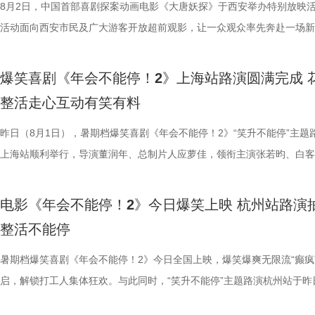
后交流兼具趣味互动与走心分享，收获现场观众热烈反响。现场观众发起
演，李乃文、李晨、欧阳奋强友情出演，童漠男、酷酷的滕、闫佩伦主演
8月2日，中国首部喜剧探案动画电影《大唐妖探》于西安举办特别放映
景象。然而，突如其来的战火打破
初心，会尽力留下他；总制片人应
表情管理小游戏，结合加班、功劳被抢、团建取消等各类扎心场景让各位
汉良特邀出演。影片猫眼电影开分9.6，正在爆笑热映，一起走进影院越
活动面向西安市民及广大游客开放超前观影，让一众观众率先奔赴一场新
火逐渐席卷整座城市。镜头在美食
发言极具正向价值，公司若将其开
整活演绎，金句频出、笑点拉满；还有观众送趣味锦旗、请主创复刻Bob
大「升」！ 1.jpg 2.jpg 深圳路演欢乐举行 主创趣谈幕后创作 深圳站路
乐的大唐探案之旅，沉浸式体验“机关长安城”独具韵味的东方美学与震撼
边学做菜，另一边却是孩子们接受
不同维度的解读，让观众对年会落
牌比心名场面等，各类花活接连呈现，笑声此起彼伏。 导演董
场，董润年、应萝佳、张若昀、白客、酷酷的滕等主创齐聚亮相，现场多
觉奇观。不少携孩子一同观影的家长纷纷表示：“孩子看得很开心”“让孩
飞。预告前半段喜感松弛，后半段
还有小观众大胆发言，在线喊话主创
爆笑喜剧《年会不能停！2》上海站路演圆满完成 
解读影片循环设定暗含人生成长的隐喻，他以刘奔、马杰示例，称当真正
刷、三刷观众踊跃分享新的感悟和发现，还有不少亲子观众到场观影，与
到了传统文化的魅力”。影片由程腾执导，黄珉联合导演，雷淞然、张呈
同于以往的面貌。身处动荡之中，
点极度适配全家观看，现场笑声迭
整活走心互动有笑有料
自己内心所求就能跳出循环；谈及现实与理想主义的冲突，总制片人应萝
共同嗨聊，氛围热烈。现场趣味互动花样不断，张若昀复刻假面骑士、全
名不分先后）领衔声音出演，将于8月8日全国上映，目前正在火热预售
预告结尾，一句“徐先生，你真觉得
分别带孩子和母亲一刷、二刷，一
合亲身经历，坦言看清现实后依旧坚守理想主义才是独属于自己的人生底
择“马”系人设、一起说“爱你呦”等整活轮番上演，欢声笑语贯穿全程。 现
1.jpg 此次影片选择在西安开启特别放映，正是出于对千年长安盛唐底蕴
昨日（8月1日），暑期档爆笑喜剧《年会不能停！2》“笑升不能停”主题
人们对故事走向的好奇，龙餐馆在
之时，全体主创向现场观众致以诚
真挚发言令现场观众动容落泪；张若昀亦对此有所解读，他表示刘奔虽被
众提问刘马组合穿越闯关是否也对应《西游记》里师徒取经的情节，导演
敬。影片以万国来朝的大唐为故事背景，将机械动能与唐代都市风貌相融
上海站顺利举行，导演董润年、总制片人应萝佳，领衔主演张若昀、白客
将走向何方？ 4赛夫.jpg 3沈腾 
祝福，爆笑声四起，整场路演就在
蒙尘却从未熄灭过理想火种，只要时机环境合适，每个人都愿意为理想再
年一连分享影片与四大名著关联的多个隐喻巧思：除去《西游记》，马杰
参照唐代长安“二市一百零八坊”的城市布局，打造出一座前所未见的“机
别主演孙艺洲，特别出演田雨、王耀庆，主演范湉湉齐聚现场，畅聊台前
好吃饭传递最朴素的温暖 同步发
3.jpg4.jpg 爆笑喜剧引燃观
一番；面对年轻观众对未来职场的焦虑，白客送上通透的人生态度，他直
掌名场面对应《水浒传》除暴安良的侠义底色、片中 “卧龙凤雏”“三顾茅庐
城”。此外，主创团队还依托“八水绕长安”的经典水系布局，设计贯穿整
后，惊喜互动不断。影片已于昨日全国公映，猫眼电影开分9.6，爆笑爆
前，身后巨幅龙纹折扇展开，东方
2》正在全国热映，高能欢乐戏份
电影《年会不能停！2》今日爆笑上映 杭州站路演
“做恶人也可以，做勇士也可以，做好人也可以，做‘坏人’也可以，只要你
设计出自《三国演义》，至于《红楼梦》的巧妙化用，导演更是风趣概括
的动力脉络，将大唐千年璀璨文明与奇巧精妙的机关创意完美融合，构建
感全网认证，口碑热度持续走高，成为暑期档打工人解压放松的狂欢盛宴
带笑意的徐福专注掌勺，将酱汁淋
底卸下生活与工作疲惫，收获满分
整活不能停
自己能成为这个角色，并且愿意为一切后果负责，就可以”；庄达菲则分
“宝二爷直接变身董事长”。 他表示，创作时特意将中华传统文化融入故
具想象力的大唐奇幻都市图景。 2.jpg 作为暑期档适配全年龄段的合家
片讲述了“缺心眼”刘奔与“没脾气”马杰包子铺“癫疯”相遇、喜提“无限流体
之下，墙面弹痕与裂纹清晰可见，
为全片一大亮点，二人一冲一稳，
怡然不内耗、勇敢追梦的角色内核，为观众送上 “四面八方皆是前方” 的
望观众观影时能读出独有的熟悉感与亲切感；制片人应萝佳谈及现实与理
电影，《大唐妖探》满足了大小观众双向适配的观影体验。对小朋友而言
卡”，由此开启掀桌狂欢、打脸逆袭的全新脑洞故事，由董润年执导，应
暑期档爆笑喜剧《年会不能停！2》今日全国上映，爆笑爆爽无限流“癫疯
安穿透画面，为这幅祥和图景铺上
花火，不少观众看完直呼“又癫又好
语；孙艺洲、田雨互评所饰演角色Peter和Bob的心眼，欧阳奋强也以片
义，她表示如果现实环境一时半会难以改变，不如先走进影院开心：“随
片跌宕起伏的探案冒险故事，能够让孩子在奇幻的机关世界中开拓眼界，
担任总制片人，张若昀、白客、高叶领衔主演，大鹏、庄达菲惊喜出演，
启，解锁打工人集体狂欢。与此同时，“笑升不能停”主题路演杭州站于昨
前硝烟在后”的对比，将日常烟火
展，主创辗转多座城市近距离和影
长身份加入互动，上演众和高层互怼名场面，台上台下笑声不断。脱口秀
声集合越来越大，我们的勇气出现了，很多事情会慢慢发生变化”。谈及
在主角的冒险征程中收获勇气、善良与成长，汲取积极向上的价值观；对
洲特别主演，田雨、王耀庆特别出演，李乃文、李晨、欧阳奋强友情出演
利举行，导演董润年、总制片人应萝佳，领衔主演张若昀、白客，特别出
涎欲滴的厨房场景，一边是尚未散
来自各地的观众现场输出花式好评