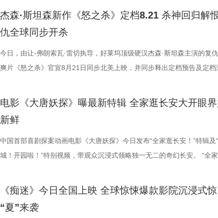
爆笑叙事之外，也试图探讨人生意义与价值、理想主义等现实议题，主创
行，在探案路上一步步撕开迷雾。轻松有趣的喜剧外壳、抽丝剥茧的探案
着缺点却依然全力以赴的普通人。这种天马行空的幽默与接地气的真情实
建起了专属于《大唐妖探》的独特声音体系。创作团队依托剧情场景灵活
的座位是否是留给金牌搭档吴孟达先生时，周星驰动情予以肯定，并表示
剧组真实拍摄日常，幕后全员精神状态超前松弛，同框切磋戏份笑声超标
突破17.1亿，口碑爆棚热议不断。“心中这团火”第二轮路演也火热进行中
杰森·斯坦森新作《怒之杀》定档8.21 杀神回归解
情真诚的分享收获全场不断掌声。 全国点映口碑持续升温 六城
与热血的友情羁绊相得益彰，适配全年龄段的观影需求；这份不服输的心
互交织，让观众在轻松解压之余，也能从小人物的酸甜苦辣中找到深切的
音乐表达，战斗段落依托人声渲染澎湃情绪，淋漓尽致地展现角色的愤怒
全认同”观众心中达叔无可替代的地位。谈及如何长久保持对电影梦想的
组更将“鼓掌”企业文化贯彻到底，现场情绪价值拉满。张若昀谈及角色称
莞站已于7月23日圆满落幕。导演兼编剧周星驰，领衔主演张艺兴，特别
仇全球同步开杀
今日启程引爆暑期狂欢 电影《年会不能停2！》已于7月27日至2
跳出剧情本身，戳中每个曾在低谷咬牙坚持的普通人。影片既是全家暑期
与力量。 在爆笑的观影氛围之外，影片所蕴含的“女足精神”更是彻底打
抗；巧妙化用古籍《女则》，将歌词融入隐娘登场配乐，从复仇视角描摹
忱，周星驰坦言，其心中那团永不熄灭的火焰，正是源于所有观众与粉丝
很有一种恰到好处的刺头感”，在演绎时“需要挺强大的信念感”，随时随
雪野，主演秦鹏飞、陈旻、景如洋，特别出演许君聪，演员梁潇瀚，联合
开启全国限时点映，多城场次座无虚席。自点映开始后，影片上座率累计
的首选，也是能引发大众共鸣的诚意之作。 电影《大唐妖探》由深圳千
数影迷，成为口碑扩散的核心燃点。娥眉队在赛场上不畏强手、绝地反击
心境，用婉转曲调倾泻角色深藏心底的委屈，曲风神秘幽怨，氛围感十足
情陪伴与支持。 女足精神薪火相传 热巴深度解读“对抗路闺
唱、化身舞王等各种即兴发挥听取现场“哈”声一片。白客在片场更是从佛
林子聪等主创现身映后互动现场。现场周星驰导演动情解读影片内核，表
今日，由让-弗朗索瓦·雷切执导，好莱坞顶级硬汉杰森·斯坦森主演的复
登顶，观影氛围热烈浓厚。目前点映及预售总票房已突破2700万，猫眼
业有限公司、冰滴映画影视传媒(天津)有限公司、天津猫眼微影文化传媒
搏姿态，生动诠释了“永不言弃、永不服输”的民族骨气。观众们在影厅里
音一曲相融共生，赋予长安城鲜活的生命力，打造出东方古韵与奇幻想象
电影《功夫女足》中蕴含的拼搏精神，同样在现实中激荡起强烈回响
人进化为热血浓人，“像变色龙一样，跟什么领导他就走什么范”，在刘奔
中娥眉队正是中国风骨的具象载体：她们在赛场之上以功夫融球技、遇强
爽片《怒之杀》官宣8月21日同步北美上映，并同步释出定档预告及定档
分9.6、淘票票点映开分9.6，全网好评刷屏，超前点映口碑持续领跑暑
公司、北京梦之城文化有限公司、幸福蓝海影视文化集团股份有限公司、
比赛的推进同频共振，既为接连不断的高能笑料前仰后合，又为女孩们并
下的独特听觉体验。 马嘉祺黄霄雲倾情献唱 不退亦不问演绎少年热血 除
动当日，珠海少儿足球队的队员们也受邀来到现场。她们纷纷表示，娥眉
染下，马杰“中二疯癫”的一面也不断被发掘。导演董润年解读“当刘奔和
强，背后承载着博大精深的中国文化底气，更向外界传递出中国人永不低
报。 影片讲述了科尔·里德（杰森·斯坦森 饰）是富豪蒂布（阿蒙·蒂卡拉
赛道。 影片爆笑气质突出，被形容为“打工人的电子布洛芬”，“
（北京）影业有限公司、深圳市一怡以艺文化传媒有限公司、北京千万间
战、跌倒后重新站起来的硬核情谊深受触动。这种将热血竞技与真挚情感
音与配乐的匠心打磨，本次特辑还惊喜揭晓了影片的演唱阵容，电影主题
绿茵场上永不言弃的精神令她们深受鼓舞，全队更齐声向星爷高呼“我们
到一起以后就发生了卧龙凤雏般的化学反应”，精准道出刘马组合的反差
骨气与昂扬风采。 1周星驰.jpg 释怀胜负回归热爱 “心态制胜”版后告片
饰）的贴身保镖，但一场意外袭击让蒂布丧命，科尔也被诬陷为凶手，全
电影《大唐妖探》曝最新特辑 全家逛长安大开眼界
笑了笑点密集到我停不下来”“笑点一波接一波”“所有上过班的都能在电影
传播有限公司、北京萌谷文化传媒有限公司、北京微梦创科网络技术有限
结合的表达，让《功夫女足》不仅带来欢笑，更用小人物拼尽全力的热血
《不退！》、片尾曲《不问》分别由马嘉祺、黄霄雲倾情献唱，两首歌曲
这团火永远不会熄灭”，将女足的坚韧精神与影片主旨完美交融。
默。高叶在与一众演员及幕后人员碰撞时，面对剧组鼓掌的“企业文化”，
者松弛感 今日释出的全新后告片中，娥眉队以“赢得了，输得起”的强者
缉。恩人被杀、自己蒙冤，科尔带着满腔愤怒，只身闯入远洋货轮开启一
新鲜
到属于自己的5分钟”等好评悉数涌现。许多观众看完直呼“脸都要笑裂了”
出品。影片预售现已全面开启，8月8日走进影院，欢乐探案，说干就干
与坚韧不拔的女足精神，在广大观众心中激起了久久不能平静的震撼与感
影片内核，诠释独属于少年的热血信念：“不退”是一往无前的胆魄，“不问
却硬核追梦的热血，影片中细腻真挚的情感刻画同样打动人心。饰演8号
讶到理解最终身体力行，鼓掌不能停；大鹏、庄达菲回归演绎年会舞台，
从容直面赛场失利。她们褪去赛场紧绷感，转而以“踢球就是为了踢球”、
割一命的硬核复仇，又意外揭开了一个骇人听闻的阴谋……怒火点燃大海
脸疼”“笑得眼泪都出来了”“把场子里的空气都笑稀薄了”，更有观众反馈，
电影《功夫女足》由周星驰执导并编剧，张小斐、迪丽热巴、张艺兴领衔
坚守本心的笃定。 主题曲《不退！》激昂热血，完美契合狄少与阿萨不
钰珑的迪丽热巴，在现场深度剖析了角色与双双之间势均力敌的深厚羁绊
马壮”组合再次合体，熟稔的喜剧氛围瞬间触发现场笑声开关；酷酷的滕
好饭、睡个好觉等最松弛通透的状态面对失败。她们调整自身状态，凭借
轮成为血色牢笼，一场避无可避的厮杀即将展开！ 《怒之杀》定档海报.J
中国首部喜剧探案动画电影《大唐妖探》今日发布“全家逛长安！”特辑及
复刻职场现状，打工人狠狠共情了”“笑点密集不尴尬，爽点十足，看完非
演，刘嘉玲、佐藤健特别出演，艾米、雪野、蔡思贝、胡予安、倪好特别
不低头的人物特质。总制片人曹紫建分享了歌曲创作初衷：“这首歌很像
表示，最为真挚的友谊源自深刻的相互理解：既能直言不讳地指出对方的
加载“登味”，喜感扑面而来。剧组日常欢乐爆棚，导演董润年真诚表达希望
的意志与松弛心态迎战强敌，全力奔赴每一场比赛。“打爆全世界，把冠
“公海杀神”血洗清算 孤身速通海上密室贴脸狂暴输出 定档预告以杰森登
城！开园啦！”特别视频，带观众沉浸式领略独一无二的奇幻长安。 “全
压”“完全超出预期”。不少影评人指出，影片延续前作现实主义喜剧内核
绍，赵丽娜、欧阳靖、张继聪、欧阳万成友情出演，陈旻、李卓媚、秦鹏
大家的一个思想的状态，哪怕前路很迷茫，我就是不退！”同时高度肯定
并助其成长，又能在赛场上并肩作战，更期盼对方能卸下重负，纯粹地享
会’能来做大家的嘴替”，让大家随心所欲表达自己；总制片人应萝佳解读
回来”，稳住本心全力出击，在绿茵场上她们招式利落凌厉，功夫与球技
暴爽开杀的生猛尺度吸睛，怒火点燃公海，货轮成为血色牢笼，一场避无
安！”特辑直观呈现主创团队站在不同年龄段观众的视角，以盛唐为底搭
套路化喜剧模板，以荒诞轻松的喜剧形式讲述真实职场故事，全员群像鲜
张天一、孙子七、洪蕾、施予斐、景如洋、李奕臻、赖赖、葛依萱、王奕
祺的演绎，认为其完美唱出少年不向世俗与规则妥协的血性风骨。音乐总
球的快乐。这种“无论你做何抉择，我皆与你并肩”的深厚情谊，令在场观
独有“企业文化”表示掌声是鼓给每一位工作人员，以鼓掌的动作连接起所
融合，配合默契攻势迅猛，让全世界看到了娥眉队永不言败的热血力量与
的厮杀即将展开！这一次 “动作片天花板”杰森·斯坦森抛弃所有花哨的试
一座奇思妙想、令人眼界大开的“机关长安城”，力求让每一位观众都沉浸
《痴迷》今日全国上映 全球惊悚爆款影院沉浸式惊
体、剧情节奏紧凑，既爆笑解压又极具现实意义。 伴随首轮优
马睎悦、邹霞、崔桐侥、张娣主演，张琪、房岩、邓月平、CHANYA、
慧也表示，马嘉祺的声音兼具少年感与力量感，精准诠释出歌曲骨子里的
不为之动容，亦让导演周星驰深感共鸣。 现场气氛在笑声与感
人，同时她也真挚期许“通过笑声在电影院把每一位观众连接在一起”。主
的意志。 2张艺兴.jpg 3雪野.jpg 重塑后的娥眉队，也更加深刻地领悟了
纠缠动作设计，杀神出手按秒刀人枪枪爆头，绝不拖泥带水，持续不断地
中，各得其乐。“长安城！开园啦！”特别视频则以主角狄少、阿萨作为导
“夏”来袭
碑的持续扩散，影片全网想看人数、话题热度与观众期待值持续稳步攀升
聪、门腔、冯勉恒、唐香玉、李明远、苗溢伦、鄂靖文、AVANTGARDE
强，唱响冲破桎梏、无畏前行的青春呐喊。马嘉祺也分享了对这首歌的理
持续高涨。饰演金龙队教练的许君聪在分享路演感悟时，动情致谢周星驰
队真诚对待观众的创作初心，叠加轻松欢快的片场氛围，让戏内戏外皆兼
真谛。正如片中台词所言，“其实踢球就是为了踢球”，她们找回了对足球
众带去新鲜的视觉刺激。预告中，杰森随手抄起的重型挂锁撕裂敌人脸颊
将“机关长安城”化作人与妖和谐共处的奇幻乐园，伴随欢快的开园氛围，