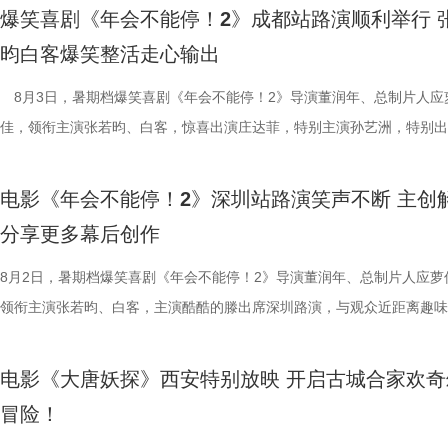
“硬菜”充满期待。《欢迎来龙餐馆》
情洋溢。影片讲述了“缺心眼”刘奔与
爆笑喜剧《年会不能停！2》成都站路演顺利举行 
重要场景将上下延展，为观众独家
限流体验卡”，由此开启掀桌狂欢
昀白客爆笑整活走心输出
的战争场面与美食烹制的烟火细节
导，应萝佳担任总制片人，张若昀
8月3日，暑期档爆笑喜剧《年会不能停！2》导演董润年、总制片人应
浩监制，文牧野、郎群力、钟伟编
出演，孙艺洲特别主演，田雨、王
佳，领衔主演张若昀、白客，惊喜出演庄达菲，特别主演孙艺洲，特别出
夫主演，李治廷特别出演，谢里夫·
情出演，童漠男、酷酷的滕、闫佩
雨，友情出演欧阳奋强出席成都路演，与观众近距离互动，分享台前幕后
德、拉塞尔·希利、奈拉·阿克拉姆
分9.6，正在爆笑热映，一起走进影院越
事。现场不同年龄、职业的观众走心分享观影感受，全程欢笑与掌声交织
情出演。 海报.jpg 沈腾勇闯中
演热情似火 欢笑声中圆满收官 郑
电影《年会不能停！2》深圳站路演笑声不断 主创
片讲述了“缺心眼”刘奔与“没脾气”马杰包子铺“癫疯”相遇、喜提“无限流体
困境 电影《欢迎来龙餐馆》聚焦
应萝佳、张若昀、白客、田雨、欧
分享更多幕后创作
卡”，由此开启掀桌狂欢、打脸逆袭的全新脑洞故事，由董润年执导，应
和羁绊，从烟火日常到战争突发，
齐聚于此，既有轻松欢乐的趣味互
担任总制片人，张若昀、白客、高叶领衔主演，大鹏、庄达菲惊喜出演，
8月2日，暑期档爆笑喜剧《年会不能停！2》导演董润年、总制片人应萝
时代动荡之中。在不断逼近的现实
围拉满，张若昀、白客现场比心，大
洲特别主演，田雨、王耀庆特别出演，李乃文、李晨、欧阳奋强友情出演
领衔主演张若昀、白客，主演酷酷的滕出席深圳路演，与观众近距离趣味
成为故事展开的核心。 1沈腾.jpg
声此起彼伏；化身“诸葛卧龙”的白
漠男、酷酷的滕、闫佩伦主演，钟汉良特邀出演。影片猫眼电影开分9.6
动，畅聊创作细节与名场面，一路笑声不断。影片讲述了“缺心眼”刘奔与
沈腾饰演的徐福一声“上菜”，菜品
张若昀饰演的刘奔对标刘备，欧阳
在爆笑热映，一起走进影院越笑越大「升」！ 成都站路演顺利
气”马杰包子铺“癫疯”相遇、喜提“无限流体验卡”，由此开启掀桌狂欢、打
蒋奇明饰演的马俊生分工合作，在
抛梗调侃，轻松欢乐。 谈及影片
电影《大唐妖探》西安特别放映 开启古城合家欢奇
欢笑温情双向在线 成都站路演映后，导演董润年、总制片人应
袭的全新脑洞故事，由董润年执导，应萝佳担任总制片人，张若昀、白客
条。徐福凭借地道的中餐手艺，让
年和总制片人应萝佳分别给出不同
冒险！
携张若昀、白客、庄达菲、孙艺洲、田雨、欧阳奋强等一众主创现身，整
叶领衔主演，大鹏、庄达菲惊喜出演，孙艺洲特别主演，田雨、王耀庆特
火。烤全羊、铁锅炖等中式美食在
已看淡得失，不在乎去留，而胡董