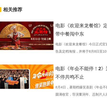
相关推荐
电影《欢迎来龙餐馆》定
带中餐闯中东
电影《欢迎来龙餐馆》今日正式官宣
告及定档海报，并将于8月8日至10日
争美食大片，影片讲述的是中国厨
当地结识餐馆经理马俊生（蒋奇明
电影《年会不能停！2》
发，他们也被迫卷入其中，不得不
不停共鸣不止
馆从生意渐入正轨到突遭战争打断
间形成鲜明反差。定档海报中，徐
8月4日，暑期档爆笑喜剧《年会不
佳肴满桌，与身后未散的硝烟痕迹
圆满收官，导演董润年、总制片人
酷、美食的烟火气与热闹的氛围一
田雨，友情出演欧阳奋强亮相现场