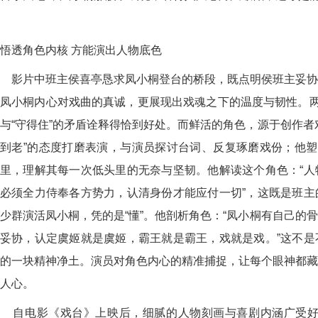
悟透角色内核 方能演出人物底色
影片中班主侯喜亭恳求凤小桐登台的桥段，既点明侯班主妥协
凤小桐内心对戏曲的真诚，更展现出戏魂之下的温度与韧性。两
与“守得住”的矛盾诠释得恰到好处。而鲜活的角色，源于创作者
到老”的态度打磨表演，与演员探讨台词、反复琢磨戏份；他塑
里，理解其每一次低头里的无奈与坚韧。他解读这个角色：“人
必须全力侍奉各方势力，认清身份才能应付一切”，这既是班主
少群演活凤小桐，凭的是“懂”。他剖析角色：“凤小桐有自己的
妥协，认定虞姬就是虞姬，霸王就是霸王，戏就是戏。”这不是
的一块精神净土。演员对角色内心的精准捕捉，让每个眼神都藏
人心。
自电影《戏台》上映后，细腻的人物刻画与喜剧内涵广受好