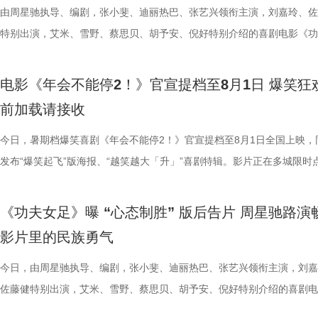
有限公司、天津猫眼文化传媒有限公司、中国电影产业集团股份有限公司
规整的格斗套路，侧重无规则、原生态的野性扑击与翻滚突进，搭配雷电
痛点，希望担当起当代打工人的情绪嘴替，提供一种新鲜且充满惊喜的观
织的画面配合高燃的旋律，让歌曲的情绪张力得到了充分的释放。 MV中
硬核打女角色的蔡思贝，打戏拳拳到肉表现惊艳，周星驰称赞“从未见一
体系，构筑起既承载大唐风貌又兼具新潮奇幻想象力的沉浸式听觉世界。
由周星驰执导、编剧，张小斐、迪丽热巴、张艺兴领衔主演，刘嘉玲、佐
意电影娱乐股份有限公司、上海有态度文化传播有限公司、中青新影文化
效，让游戏里天马行空的必杀技呈现出更具真实感与冲击力的银幕效果。
验，让观众在欢笑中释放压力、收获共鸣与治愈。编剧、总制片人应萝佳
出了全新正片画面，狄少与阿萨并肩直面险境、携手探案的高能场面接连
演员打戏能这么像李小龙”；而全能型的龚若兰凭借扎实的基本功惊艳全
由程腾执导，黄珉联合导演，雷淞然、张呈（排名不分先后）领衔声音出
特别出演，艾米、雪野、蔡思贝、胡予安、倪好特别介绍的喜剧电影《功
（海南）有限公司出品，将于8月1日全国上映。
影片物料陆续释出，隆、肯、春丽、古烈、达尔西姆等主角团已悉数亮相
享道，“刘奔和马杰看似是对职场态度截然不同的两个人，但他们本质的
演，于危机中默契配合、互为底气，热血羁绊与冒险张力扑面而来。这首
高难度的翻跟头与威亚动作统统不在话下。 除了极具潜力的青年演员，
将于8月8日全国上映，邀观众一起循声探秘机关长安城，解锁这场欢乐
足》全国爆笑热映中。7月26日，《功夫女足》第二轮全国路演来到了收
次布兰卡单人预告放出，填补了观众对影片奇幻格斗场面的期待。此次展
是一样的，内心深处都有不愿意熄灭的小火苗。”她希望，借影片让大家
曲不仅精准契合电影主角冲破偏见的成长底色，同时也承载着普世的情感
展现了剧组“卧虎藏龙”的跨界专业力量。饰演丧彪的胡予安是世界名列前
交织的大唐探案奇旅。 雷淞然张呈本色演绎欢喜冤家 主创团队匠心独创
——珠海站。导演兼编剧周星驰携领衔主演迪丽热巴，特别介绍蔡思贝、
电影《年会不能停2！》官宣提档至8月1日 爆笑狂
奇幻特效与异能设定，只是影片诸多精彩内容的一小部分，极具冲击力的
具体的人，也让更多的打工人在自己的岗位中被看见。领衔主演张若昀解
鸣，献给每一个身处低谷、遭受质疑却依旧挺直腰杆向前的人，传递出不
冲浪运动员，饰演皓儿的李卓媚则是国家一级摔跤运动员，而本身就是足
声境 影片以多元音乐作为情绪纽带，兼顾传统国风内核与年轻化审美，
安，主演秦鹏飞、陈旻，特别出演许君聪，小演员陈穆洋、奶酪、梁潇瀚
前加载请接收
和人物特效不止升级了银幕视觉观感，更向观众证明每一位特色格斗人物
己饰演的刘奔一角，刘奔是一个充满热血干劲的职场新人，敢于打破固有
命、不后退的力量。 全国预售现已开启 暑期合家欢观影首选 伴随主题曲
动员的孙子七不仅在演技方面不断学习精进，更在幕后为娥眉队提供了大
丰富的声音设计带领观众穿梭于喜剧与悬疑色彩交织的奇幻世界之中。配
及联合导演林子聪等主创人员齐聚珠海，与现场观众展开近距离交流。尽
有自己的高光时刻。 《街头霸王》系列从街机游戏到银幕实景化，跨越
则，但他也指出，所有的无限流到了最后都无法解决“结构性”问题，真正
高燃上线，影片全国预售也于7月30日正式开启。作为暑期档独树一帜的
专业足球技巧指导；哪怕是在影片中戏份不多的张天一，为了最佳呈现也
作赋予了角色动人的生命力，声音出演狄少和阿萨的雷淞然、张呈，默契
日珠海遭遇风雨天气，主创团队与广大影迷依然风雨无阻，共同谱写了一
今日，暑期档爆笑喜剧《年会不能停2！》官宣提档至8月1日全国上映，
年的情怀，将波动拳、升龙拳、百裂脚、布兰卡回旋撞等经典招式逐一呈
望藏在没有外挂的普通人身上；并定位与马杰的关系为“一个提供澎湃的
探案动画电影，《大唐妖探》此前便凭借新颖的世界观与鲜活的角色收获
拍摄了许多遍，毫无保留地全力以赴。尽管很多演员都是第一次登上银幕
出了一对贴合设定的欢喜冤家，让角色形象跃然眼前。雷淞然精准诠释了
致温情的双向奔赴。 周星驰时隔26年重返故地 温情致敬达叔与
发布“爆笑起飞”版海报、“越笑越大「升」”喜剧特辑。影片正在多城限时
无论陪伴IP成长的老牌玩家，还是初识街头格斗文化的新观众，都将在大
力，一个提供稳健的方向感”。白客也在现场分享再度饰演马杰的体验，
观众关注，而此次主题曲所传递的“不退”信念，也让更多人看到影片在喜
人，但每个人都倾尽全力，周星驰导演也对所有人的付出表达了诚挚感谢
身上永不言弃的韧劲与少年热血；张呈对于阿萨真挚细腻的哭戏演绎，饱
青春 珠海对于周星驰而言，承载着极为特殊的时代记忆。26年
中，将于7月27日至28日开启全国限时点映，年会狂欢提前开席，极致爆
见证这场全员集结的巅峰厮杀。电影《街头霸王》（暂译）将于2026 年1
段最大的变化是经历了一段如梦似幻的传奇故事，在与刘奔的无限流之行
悬疑之外的精神内核。 影片并没有讲述非黑即白的简单故事，而是借着
谢大家并肩携手，共同完成了这部热血诚意之作。 小人物热血逆袭动人
绪直击人心，引得现场主创深受感染，随之落泪。配音导演张喆对两人的
经典佳作《少林足球》正是在珠海取景拍摄。路演现场，当年《少林足球
验抢先畅享。影片讲述了新老打工人“癫疯”相见，群像集结大乱“逗”，爆
《功夫女足》曝 “心态制胜” 版后告片 周星驰路演
16日北美上映。
成这一人物的成长弧光。活动现场，庄达菲、田雨、王耀庆、李乃文、李
阿萨的探案之路，勾勒出冲破世俗偏见、坚守真相的成长脉络。毒舌天才
女足精神引爆口碑狂潮 随着电影的热映，《功夫女足》凭借燃爽的剧情
十分肯定：“他们再创造的能力非常强，也给到我们非常多的惊喜”。与此
景地“春芳理发店”的主理人惊喜现身，与星爷时隔二十余载再度重逢，瞬
活不能停的全新脑洞故事，由董润年执导，应萝佳担任总制片人，张若昀
影片里的民族勇气
童漠男、闫佩伦、吕星辰也纷纷分享自己的角色体验以及欢乐默契的片场
狄少与热血单纯的狼妖捕快阿萨，从互不对付的冤家到背靠背的搭档，一
的情感引发了广泛的口碑发酵。影片将爆笑的喜剧元素与小人物的奋斗历
时，影片的群杂配音体量庞大，其中一场“百妖夜行”的单场戏份，涉及角
起全场的岁月情怀。周星驰不仅一眼认出这位故交，更欣然珍藏了对方相
客、高叶领衔主演，大鹏、庄达菲惊喜出演，孙艺洲特别主演，田雨、王
事，在影片里参与出演的梁植、石老板、合文俊、李飞也于现场分享观影
龙笑料不断，也在连环谜局与世俗眼光中互相支撑，既贡献了密集的笑点
妙融合，讲述了一群足球女孩在低谷中不屈不挠、勇敢追梦的故事。许多
有396个，大量的人声、乐声交织相融，共同构筑人与妖和谐共生、生机
老照片，并相约有机会定将再次光顾体验。此外，众多影迷不远千里驱车
特别出演，李乃文、李晨、欧阳奋强友情出演，童漠男、酷酷的滕、闫佩
今日，由周星驰执导、编剧，张小斐、迪丽热巴、张艺兴领衔主演，刘嘉
摄体验并到台上与主创汇合。形形色色的人物共同构筑丰富职场群像，从
藏着细腻的温情。他们从不是自带光环的完美神探，虽身陷世俗偏见与连
在观影后表示，电影不仅笑点密集、包袱不断，更难能可贵的是写出了小
的大唐长安城。 此外，在电影配乐上，音乐总监栾慧围绕“如果人族和妖
1300公里，甚至在机场苦候7小时，只为在现场对星爷重现那句掷地有声
演，钟汉良特邀出演。8月1日，越笑越大“升”！ 海报.jpg 爆笑解锁幕后
佐藤健特别出演，艾米、雪野、蔡思贝、胡予安、倪好特别介绍的喜剧电
维度展现职场百态。影片摒弃悬浮刻意的段子，扎根大众熟悉的职场日常
局之中，却始终不肯向困境妥协；哪怕前路凶险，也凭着对真相的执念并
的真实与韧劲。每一个角色都不是高高在上的英雄，而是生活在我们身边
活在一起的长安城真实存在，那它到底应该是什么声音呢？”的核心命题
典台词：“我养你”。 在映后互动环节，当粉丝问及影片片尾那
常 全员对戏笑声加载不停 全新曝光的“越笑越大「升」”喜剧特辑，全方
《功夫女足》释出“心态制胜”版后告片。截至7月23日22时30分，电影票