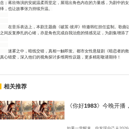
念；蒋欣饰演的安妮温柔而坚定，展现出角色内在的力量感，为剧中的女
绎，也让故事张力持续升温。
在音乐表达上，本剧主题曲《破茧·彼岸》特邀韩红担任监制。歌曲以
之间反复挣扎的心绪，亦是角色完成自我治愈的情感见证，为剧集增添了
迷雾之中，暗线交错，真相一触即发。都市女性悬疑剧《暗恋者的救赎
真心错爱，深入他们的视角探讨多维两性议题，更多精彩敬请期待！
相关推荐
《你好1983》今晚开
如果一觉醒来，你发现自己从2026