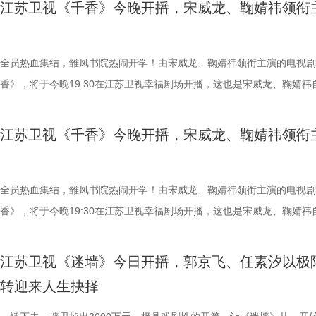
江苏卫视《千香》今晚开播，宋威龙、鞠婧祎领衔
企业之一——大生纱厂，并在外资挤压、市场动荡中拓展盐垦等实业版图
萌、张洪杰、郑舒环、郭铁城、黄晓娟、穆玉环（穆乐恩）等实力演员联
拥有完美人生？”这话，几乎人人
时倾力兴办学校、医院、育婴堂等公共事业，以实业反哺地方，探索“实
盟。时隔一年，“浩氏喜剧”强势回归，誓将东北那股子热辣滚烫的烟火气
的意外，于是人们忍不住幻想：若
国、教育兴邦”的可行路径。全剧将个人命运嵌入国家转型的宏大叙事，
席卷荧屏。 1.jpg 村官上任剧情升级，浩哥遭遇“连环劫” 《二龙湖·“村”
全员热血集结，雏凤书院热闹开学！由宋威龙、鞠婧祎领衔主演的电视剧
来的路就会顺畅许多？可《你好19
近代知识分子从庙堂走向民间、以社会建设回应时代的使命担当。 创作
开》系列深耕乡村振兴题材，以原汁原味的东北方言与接地气的人物群像
香》，将于今晚19:30在江苏卫视幸福剧场开播，这也是宋威龙、鞠婧祎
之口，轻轻甩出一句醒脑的话：别
时多年搜集史料、实地调研，围绕张謇作为士人、企业家与社会改革者的
称。第三季在延续前作“温情底色+爆笑叙事”的基础上，全面升级矛盾冲
《漂亮书生》后的二搭之作。剧中两人从同窗到宿敌，二搭默契也拉满了
这句话，也给出了整部剧的底色：
身份进行多维度刻画，力求在历史事实基础上还原其精神抉择。据制片方
物关系。 本季最大的变数，莫过于大学生村官秦淑宇【穆玉环（穆乐恩
们的期待。 入书院遇良人，也遇天敌 《千香》的故事，始于一场命运的
坦途。也恰恰因此，让人更想看下
江苏卫视《千香》今晚开播，宋威龙、鞠婧祎领衔
绍，剧本数易其稿，并邀请近代史学者参与论证，确保重大史实准确。并
饰】的空降。这位带着新思想、新章程的“村官”，一上任便强势推进“旅
错。青丘孤女小棒槌（鞠婧祎 饰）原本和师父过着与世无争的日子，却
也、翟潇闻领衔主演 在八十年代闯
历史事实为根基的基础上，以艺术表达呈现精神世界，力求刻画一位有理
示范村”建设，直接将张浩原本“脚踩西瓜皮，滑到哪里算哪里”的乡村治
失踪后，为追寻线索而踏入雏凤书院。与此同时，为救兄长而刻意接近她
莱，到如今坚强向上的夏晓兰，这
有担当、有家国情怀的民族企业家形象，让更多观众走近民族先贤，感受
彻底打乱。当秦淑宇严苛的规范化管理，撞上张浩灵活变通的“野路子”，
修远（宋威龙 饰），也以温润少年的身份步入书院。同窗修习的时光里
全员热血集结，雏凤书院热闹开学！由宋威龙、鞠婧祎领衔主演的电视剧
而这一次，她将一个“36岁现代女
民族自强不息、实干报国的精神品格。 张謇一生与近代中国命运紧密相
从工作理念到执行细节频频交锋，火花四溅，笑料百出。 2.jpg 与此同
生到熟悉，从试探到依赖，情愫在一次次共渡难关中悄然滋生。 鞠婧祎
香》，将于今晚19:30在江苏卫视幸福剧场开播，这也是宋威龙、鞠婧祎
次分明、真实可感。 面对乡邻泼
是时代亲历者，也是重要参与者。该剧将个人命运与国家命运相结合，展
角张浩的工作、情感也陷入前所未有的“至暗时刻”。事业上，快递打包设
角色，实为建木神女姜黎非，一人双面，前期是天真烂漫的乡野丫头，后
《漂亮书生》后的二搭之作。剧中两人从同窗到宿敌，二搭默契也拉满了
害。到了支摊卖鸭蛋时，她又换上
张謇从状元到实业家的身份转变，以及近代知识分子通过实业和社会实践
本居高不下，示范村评选更是强敌环伺，每一步都走得如履薄冰；感情上
蜕变为清冷坚韧、身负三界命运的神女；而雷修远的真实身份，则是身负
们的期待。 入书院遇良人，也遇天敌 《千香》的故事，始于一场命运的
代，机灵劲儿全写在眼角眉梢。 
江苏卫视《迷墙》今日开播，郭京飞、任素汐以极
国家进步的努力。今年是张謇逝世100周年，该剧在此节点推出，具有特
与李茗涵（郑舒环 饰）敲定婚期，沉浸在幸福中的他，猝不及防被白富
咒、隐忍腹黑的夜叉族后裔。“夜叉克建木”的天生命格，注定他们生而为
错。青丘孤女小棒槌（鞠婧祎 饰）原本和师父过着与世无争的日子，却
发、身着西装裙的商界女强人，周
转迎来人生抉择
历史纪念价值。剧名“江海潮生”既点明南通通江达海的地域特征，也隐喻
黄涌泉（刘萌萌 饰）带来的“亲子关系”风波砸中。外有示范村评选“紧箍咒
当真相渐露，相爱之人被迫站在对立的两端，上演一段跨越宿命的爱情。
失踪后，为追寻线索而踏入雏凤书院。与此同时，为救兄长而刻意接近她
不只是夏晓兰的逆袭，更是一个演