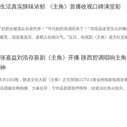
向往陕西，实现影视热度向文旅流量的高效转化，让地域文化借助影视 IP
效呈现对家的想象、用幕布拍摄影子舞等，都是为了表达：“不管哪个年
爱情》现已正式定档，6月2日起，锁定江苏卫视幸福剧场，让我们一同
实主义创作完全有能力同时拿下“口碑”与“流量”两块金牌。对于创作者而
网络。陈红兵与陈辉之间，既是血脉至亲，又是潜在的追逃对手，每一次
运！” 张一昂这份让人羡慕的“事业运”，在王骁看来，关键就是“事急从权
秦娥的舅舅胡三元。已播剧情中，胡三元先是在剧团演出中被临时拉上台
生活真实陕味浓郁 《主角》首播收视口碑满堂彩
现全民破圈。 剧集不仅带动线下文旅消费、地域景点热度攀升，更持续
能把日子过好，靠的是彼此的理解和愿意一起往前走的心意。” 今晚锁定
段烟火氤氲的岁月，见证在时代洪流中熠熠生辉的青春理想。
这是一个尤为珍贵的行业信号，只要沉下心做内容，市场会报以回响。在
视、每一场对话都可能是谎言与真相的博弈。而高松格（邓恩熙 饰）、
缓则圆”八个字。“碰到什么事，他不着急往前冲，而是先缓一缓、放一放
演，饰演《红灯记》中的日本军官，夸张的造型和生动的表演，引得观众
西文化内核，让秦腔艺术、西北人文精神深入人心，持续擦亮陕西文化名
卫视幸福剧场《纯真年代的爱情》，透过这段“纯真年代的爱情”，共同收
长剧最关键的时刻，《主角》送给现实主义创作一枚勋章，也给所有扎实
（胡可 饰）看似是温暖的情感锚点，但她们的隐忍与选择或将引爆家庭
旁人看来，这或许是装傻充愣，又或许是束手无策下的假装镇定，但在王
笑，还将他的舞台造型做成了表情包；令人揪心的意外接踵而至，舞台事
从《装台》的市井烟火到《主角》的戏曲风骨，贰零壹陆影视持续深耕家
手并进的温暖力量。
剧，相信慢工出细活的从业者吃下一颗定心丸。 全民托举：国民口碑成
的矛盾。此外，霍开明（涂松岩 饰）、刘娜（曲栅栅 饰）等人各自也与
理解里，这就是一种大智若愚。 “这也给我自己提了个醒。”王骁将角色
成小钉子离世，他自己也身受重伤，但他独自扛下责任，在入狱前向剧团
“好剧会被观众自发托举！”“年代剧的质感回来了！”“鸡毛蒜皮里生出的幽
化，用影视语言讲好西北故事、中国故事。 戏台终有落幕之时，但坚守
之光 《主角》的热播，其引发的联动已经衍生为一种文化现象。它为非
有着千丝万缕的牵连。每一个人都身陷在自己的困局之中，每段关系都缠
延伸到对生活感悟中：“生活中遇到一些事情，不必着急去决定、去评判
“托孤”，请求大家照顾好忆秦娥，同时叮嘱小秦娥无论任何时候都别放弃
暖意，就是最真实、最戳人的烟火气。”近日，电视剧《主角》成为社交
永无终点。《主角》的成功，不只是一部剧集的口碑与热度，更是传统文
化提供了行之有效的融合路径，带火了西北五省的秦腔热。打开社交媒体
愧疚、隐瞒或救赎的暗线，他们彼此交错共同勾勒出一幅悬念与温情交织
一点，反而可能会冒出新思路。”在他看来，张一昂的“稳”不仅仅是让自
戏。 《主角》用扎实的笔触勾勒剧团众生相，对生命无常的书写，落在
上网友热议焦点。作为一部以秦地、秦腔为背景，讲述普通人在时代变迁
复兴、现实主义创作的回归、地域文化的新生。“不认命、敢担当、守本心
台，秦腔名家出演的《打焦赞》《鬼怨·杀生》《杨门女将》霸屏首页，
镇众生相。 预告拉满期待，层层反转逼近案件真相 《方圆八百米》已释
清晰，更能稳定身边的人，“他不能慌，稳住了，思路才清晰。如果说他
这个角色身上尤为令人唏嘘，张嘉益在生活中沉淀的扎实、生动表演，更
做自己人生主角的现实主义年代大剧，《主角》以真实笔触和真情共鸣收
张嘉益刘浩存新剧《主角》开播 陕西腔调唱响主角
主角精神，将持续跨越荧屏、治愈时代，成为激励每一个普通人奋勇前行
绝技“吹火”更由专业秦腔演员惊艳再现。“他大舅他二舅都是他舅”的地道
预告，将观众的期待值拉满，开篇一封举报信串联起父子二人看似平静却
有逻辑，那么这就是他最底层的逻辑。” 在惯常的认知里，主角的魅力往
个戏比天大的司鼓、全力托举外甥女的“舅”深入人心。 截至目前，根据C
众满堂彩。 2刘浩存 饰 忆秦娥.jpg 1张嘉益 饰 胡三元.jpg 《主角》于5月
神
神力量，而影视赋能文化、文化滋养城市的全新发展模式，也将持续释放
方言被网友争相效仿，秦腔旅拍更成为西安新晋“落地签”，广大游客慕名
试探的对话。随着调查的步步深入，案件线索层层反转，每一次接近真相
完美、强大画上等号。到了王骁这儿，张一昂的吸引力偏偏来自他人格里
家视听大数据收视率，《主角》黄金时段收视率已破4%，连续多日位居
登陆CCTV-1黄金档，腾讯视频全网独播，台网热度持续攀升。据CVB数
价值。 9 (2).jpg 10 (2).jpg 《主角》由中央电视台、贰零壹陆影视、腾
该剧拍摄地风雷电影厂，到小秦娥藏盒子的砖缝里给她藏钱送糖。4.窦骁
随着更深的谎言，每一个疑点浮出水面都指向更复杂的人性迷局。而这场
“缺陷”。“这份缺陷，我们每个人都有。”王骁举例说，“比如遇到矛盾冲突
日榜第一名，酷云端显示，该剧在西北地区收视峰值达9.8%，浓郁的地
示，该剧黄金时段收视率达到3.936%。酷云实时数据方面，该剧全国实
5月10日晚，陕派文化大剧《主角》正式登陆CCTV-1黄金档独家电视首
频、西安电影制片厂、西安兆麦影视出品，张艺谋监制、张嘉益担任艺术
刘红兵.jpg “每个人都是自己人生的主角”成为全民耳熟能详的社交货币。
较量背后，更牵扯出陈辉女友高松格、陈红兵妻子丁月，以及小镇一众人
会不自觉地顾左右而言他，这不就是我们日常生活里常干的事吗？”可妙
色、“每个人都是自己人生的主角”的情感共鸣奠定了该剧坚实的国民基础
值达3.6124%，其中西北地区收视实时峰值高达8.6620%。该剧在欢网
讯视频全网独播。大幕拉开，宁州县剧团鼓声阵阵，排戏演出热火朝天。
监，李少飞执导，改编自作家陈彦茅盾文学奖同名小说，郑桦、京榆编剧
卷、躺平、上岸、PUA等词汇流行的当下，当代人普遍面临身份焦虑和
开明、刘娜等人的隐秘往事与情感纠葛。 同步释出的群像海报以墨色质
在，张一昂是个刑警，居然也这样。正是这份“不完美”的真实，让人觉得
《主角》是身兼艺术总监、主演双重身份的陕籍演员张嘉益，在十年间第
统计的实时收视峰值则达到4.4796%。此外，《主角》在腾讯视频热度
招收新学员的计划，让司鼓胡三元看到让外甥女忆秦娥吃上商品粮的机会
晓勇联合编剧，张嘉益、刘浩存、秦海璐、窦骁、翟子路、王晓晨领衔主
境，大家拼命努力，却常常觉得自己是配角，公司的配角、生活的配角、
陈，营造出压抑而神秘的氛围。陈红兵双手插兜神情凝重，仿佛背负着无
有意思。 一句台词，道尽张一昂的悲剧色彩 剧中，叶剑遇害现场留下一
完成对家乡的回望，从《白鹿原》上立住精神脊梁的白嘉轩，到《装台》
27045，跻身“爱看俱乐部”，打破今年以来腾讯视频年代剧最快突破2700
“闭嘴的娃”“固执的舅”在开口唱戏这件事上数度交锋，胳膊能否拧过大腿
扈耀之、王海燕特邀主演，孙浩、李泽锋、姬他、张国强、王丽坤、刘凯
的配角。《主角》中时代众生相，全员精湛的演技，让观众看到“戏比天大
下的重担；陈辉与高松格并肩站在一处，两人警惕担忧的神情仿佛隐藏着
头，上面写着“一昂”二字，直接将张一昂推到了风口浪尖。这场戏，王骁
活在城中村，“为别人装台，也为自己生活装台”的刁顺子，再到《主角》
纪录。 改编自陈彦茅盾文学奖同名小说的电视剧《主角》，以近半个世
好奇。与此同时，剧团里，台上台下都是戏：花彩香和米兰正为争当主角
主演，李传缨为本剧配音旁白。
只是舞台专属，也可以是为所热爱的事业付出一切的职业精神。“认栽不
的秘密；散落于画面各处的汽车、摩托车、提包等物件，如同被刻意掩埋
印象极深。 “我觉得他好可怜！他怀着一颗赤子之心来到三江口，莫名其
比天大、以鼓托戏又托人的胡三元，他把自己比喻成“一杯水”，把自己倒
命跨度、一个秦腔女演员沉浮半生的故事，给出了一种截然不同的艺术选
劲，胡三元与何大锤的“西北锤王”之争更引出一连串笑点。《主角》吼出