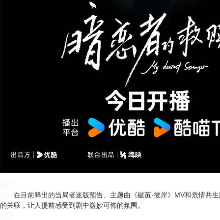
在目前释出的当局者迷版预告、主题曲《破茧·彼岸》MV和危情共生
的关联，让人提前感受到剧中微妙可怖的氛围。