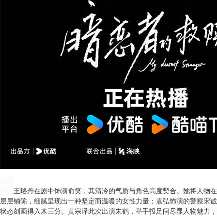
王珞丹在剧中饰演俞笑，其清冷的气质与角色高度契合。她将人物在
层层铺陈，细腻呈现出一种坚定而温暖的女性力量；袁弘饰演的警察宋诚
状态刻画得入木三分。黄宗泽此次出演朱鹤，举手投足间尽显人物魅力，