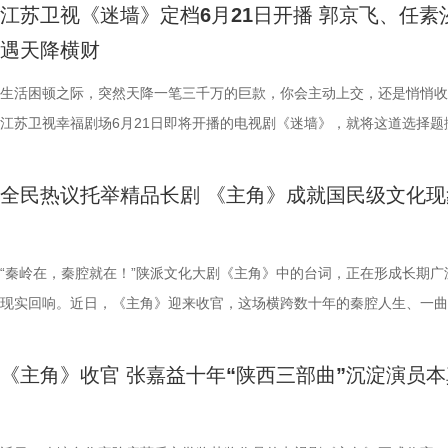
层蜕变拿捏得细腻而动人。 这是宋威龙与鞠婧祎继《漂亮书生》后的二
目光牢牢锁定。虽是古装剧的“常客”，但此次在《千香》中，他完成了一
边人的变化与陌生人的觊觎，这3000万就像一面照妖镜，揭开了这对中
个生活不如意、处处惹是生非的倒霉蛋。 妻子文一彤（任素汐 饰）同样
刘天佐友情主演。面对天降横财，他们到底会发什么啼笑皆非的故事？ 
江苏卫视《迷墙》定档6月21日开播 郭京飞、任素
作。彼时两人便上演过女扮男装、共赴学堂的青春故事，如今在《千香》
人惊喜的突破。前期的雷修远温润如玉、病弱无害，后期则展露夜叉族人
和周围人的真实百态。 破迷墙见本心：于世俗欲望中读懂生活与相守 突
焦虑。她理解余鸣背负的道德枷锁，也用十余年的时间将侄女雯雯养大成
妻陷生活困局 天降横财掀人心波澜 《迷墙》中，时运不济的余鸣（郭京
遇天降横财
度以同窗身份相遇，从昔日的轻喜剧画风转向宿命纠葛的仙侠爱恋，两人
里的狠厉与隐忍，前后判若两人，将一出“白切黑”演绎得层层递进、张力
来的财富彻底打破了余鸣和文一彤原本的平凡生活，但没想到钱带来的不
视如己出。然而生活的重担与余鸣的不着调，让她看不到任何希望。无奈
饰）被扣上“一事无成”的标签，妻子文一彤（任素汐 饰）在生活重压下
的化学反应会碰撞出怎样新的火花？着实令人期待！ 此外，《千香》还
足。 鞠婧祎的每一次古装亮相，都不曾让人失望。这一次，她化身青丘
稳，而是无尽的迷茫与恐慌。夫妻二人从穷途乍富到手足无措，深陷金钱
下，她只能选择离婚。 《迷墙》正是聚焦余鸣、文一彤这对普通中年夫
怠，二人隔阂渐深。然而峰回路转的情节发生了——两人辛苦攒钱买下旧
生活困顿之际，突然天降一笔三千万的巨款，你会主动上交，还是悄悄收
一众实力不俗的年轻演员：叶盛佳饰演的狐妖陆离神秘莫测，朱丽岚化身
棒槌，从伪装“特困生”时的狡黠灵动、戏精附体，到进入雏凤书院后踏实
的各类生活风波与人际纠葛之中。当一切美好的幻想轰然坍塌，面对生存
活轨迹，让他们在人生最低谷处迎来绝境翻盘，买下“凶宅”的余鸣竟从墙
顶着压力准备装修，却意外从墙体砸出三千万现金。这笔天降横财让两人
江苏卫视幸福剧场6月21日即将开播的电视剧《迷墙》，就将这道选择题
唱月温婉动人，刘梦芮演绎的百里歌林亦各具锋芒……每一个角色都被用
的专注认真，再到与爱人立场对立时那份撕心裂肺的悲伤痛绝，她将角色
富、诱惑与底线的艰难抉择，余鸣与文一彤逐渐重拾初心，找回了属于夫
发现3000万元现金。一夜暴富，小两口的生活天翻地覆，但随之而来的
暴富，鸡飞狗跳的日子似乎终于迎来曙光，周遭人的态度也瞬间扭转，荒
现实。 该剧由郭京飞、任素汐领衔主演，谷嘉诚、漆昱辰特别主演，温
琢，每一位演员都倾情投入，带领观众一同感受这场仙侠大戏中的爱恨情
层蜕变拿捏得细腻而动人。 这是宋威龙与鞠婧祎继《漂亮书生》后的二
的信任。而预告中出现的“齐天大圣”更暗藏深意、引人深思。它的存在如
边人的变化与陌生人的觊觎，这3000万就像一面照妖镜，揭开了这对中
真实的人性百态就此展开。 郭京飞演绎的余鸣充满市井烟火气，将中年
刘天佐友情主演。面对天降横财，他们到底会发什么啼笑皆非的故事？ 
全民热议托举精品长剧 《主角》成就国民级文化现
7月2日起每晚19:30，锁定江苏卫视幸福剧场《千香》，雏凤小分队已集
作。彼时两人便上演过女扮男装、共赴学堂的青春故事，如今在《千香》
面可以照见内心的镜子，引导主人公打破心墙，走出迷墙，探寻平凡生活
和周围人的真实百态。 破迷墙见本心：于世俗欲望中读懂生活与相守 突
事无成时窘迫又不甘的状态拿捏得恰到好处，举手投足间自带独特喜感。
妻陷生活困局 天降横财掀人心波澜 《迷墙》中，时运不济的余鸣（郭京
一同开启这段奇幻之旅。
度以同窗身份相遇，从昔日的轻喜剧画风转向宿命纠葛的仙侠爱恋，两人
正的幸福真谛。 该剧由《猎罪图鉴》导演邢键钧、《三大队》分组导演
来的财富彻底打破了余鸣和文一彤原本的平凡生活，但没想到钱带来的不
汐生活化的演技既真实又富有代入感，精准呈现了文一彤被生活磨平棱角
饰）被扣上“一事无成”的标签，妻子文一彤（任素汐 饰）在生活重压下
的化学反应会碰撞出怎样新的火花？着实令人期待！ 此外，《千香》还
执导，《我是余欢水》原著小说作者余耕执笔。剧集以黑色幽默包裹尖锐
稳，而是无尽的迷茫与恐慌。夫妻二人从穷途乍富到手足无措，深陷金钱
疲惫与无奈。而剧集“一锤砸出三千万”的极致设定，更让人忍不住好奇—
怠，二人隔阂渐深。然而峰回路转的情节发生了——两人辛苦攒钱买下旧
“秦岭在，秦腔就在！”陕派文化大剧《主角》中的台词，正在形成长期广
一众实力不俗的年轻演员：叶盛佳饰演的狐妖陆离神秘莫测，朱丽岚化身
实内核，同时也兼具了浓厚的都市生活流质感。《迷墙》用贴近市井烟火
的各类生活风波与人际纠葛之中。当一切美好的幻想轰然坍塌，面对生存
笔横财，将如何搅动这对中年夫妻看似平静的生活？ 值得一提的是，郭
顶着压力准备装修，却意外从墙体砸出三千万现金。这笔天降横财让两人
现实回响。近日，《主角》迎来收官，这场横跨数十年的秦腔人生、一曲
唱月温婉动人，刘梦芮演绎的百里歌林亦各具锋芒……每一个角色都被用
活描摹，深度聚焦中年婚姻里的信任危机、成年人的职场生存焦虑、人性
富、诱惑与底线的艰难抉择，余鸣与文一彤逐渐重拾初心，找回了属于夫
任素汐此前各自塑造过许多深入人心的角色，此次首度合作便“欢喜冤家”
暴富，鸡飞狗跳的日子似乎终于迎来曙光，周遭人的态度也瞬间扭转，荒
黄土的时代长歌圆满落幕。剧集交织师徒情、同行情、亲情与人生取舍，
琢，每一位演员都倾情投入，带领观众一同感受这场仙侠大戏中的爱恨情
望面前的摇摆以及财富面前道德与善恶的抉择等现实议题。在荒诞现实主
的信任。而预告中出现的“齐天大圣”更暗藏深意、引人深思。它的存在如
差设定令人期待。总编剧余耕在谈到创作时就坦言：“写剧本的时候，脑
真实的人性百态就此展开。 郭京飞演绎的余鸣充满市井烟火气，将中年
满亦有遗憾，用最真实的人间烟火，复刻普通人的坚守与成长，让每个平
《主角》收官 张嘉益十年“陕西三部曲”沉淀演员本
7月2日起每晚19:30，锁定江苏卫视幸福剧场《千香》，雏凤小分队已集
外壳之下，该剧传递出一个朴素的生活哲理：钱财从不是人生的终极答案
面可以照见内心的镜子，引导主人公打破心墙，走出迷墙，探寻平凡生活
会跳出郭京飞的表情。”这位擅长演绎市井小人物的演员，把余鸣身上的
事无成时窘迫又不甘的状态拿捏得恰到好处，举手投足间自带独特喜感。
都能在角色中看见自己的影子，从荧屏热播拓展为全民共情。《主角》以
一同开启这段奇幻之旅。
正的幸福不在于物质的堆砌，而在于本心的坚守、家人的相伴与内心的安
正的幸福真谛。
与不甘诠释得层次分明，与任素汐的对手戏更是火花四溢，看点不断。 
汐生活化的演技既真实又富有代入感，精准呈现了文一彤被生活磨平棱角
人生照见普通人的生命坚守，成为 2026 年度现实主义题材与传统文化