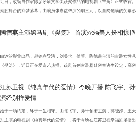
心困则路迷，心定则路安。今晚19:30锁定江苏卫视幸福剧场，一同走进
壳藏现实内核 实力主创护航品质 作为一部聚焦都市小人物生活百态的作
疲惫与无奈。而剧集“一锤砸出三千万”的极致设定，更让人忍不住好奇—
标杆之作。 1 (2).jpg 2.JPG 据CVB数据显示，《主角》黄金时段收视率
近日，改编自作家陈彦茅盾文学奖获奖作品的电视剧《主角》正式收官。
墙》的命运世界，在生活浮沉中找寻属于自己的幸福本真。
《迷墙》以荒诞现实主义为底色，跳出传统都市剧叙事套路，用黑色幽默
笔横财，将如何搅动这对中年夫妻看似平静的生活？ 值得一提的是，郭
达4.615%，忠实度68.041%，最高收视份额20.176%。酷云数据显示，
秦腔舞台的戏梦落幕，由演员张嘉益饰演的胡三元，以血肉饱满的荧幕形
深刻现实内核，借“钱是照妖镜”的核心设定，深入探讨中年婚姻的信任危
任素汐此前各自塑造过许多深入人心的角色，此次首度合作便“欢喜冤家”
最高收视峰值达4.1378%，在西北地区最高收视峰值达到10.1552%。欢
获广泛好评。从《白鹿原》到《装台》再到如今的《主角》，张嘉益前后
普通人的生存压力与人性善恶的边界，从表层的暴富爽感逐步升维至对人
差设定令人期待。总编剧余耕在谈到创作时就坦言：“写剧本的时候，脑
据方面，该剧实时收视峰值最高达5.4323%，位居央卫视首轮剧收视榜
十年，用三部作品、三个人物、三种人生切面，勾勒出三秦大地的人间百
陶德燕主演黑马剧《樊笼》 首演蛇蝎美人扮相惊艳
生活真谛的思考，让观众在欢笑中读懂生活，照见自己。 剧集以三千万
会跳出郭京飞的表情。”这位擅长演绎市井小人物的演员，把余鸣身上的
TOP1，大屏点播市占率29.68%，大屏点播指数峰值达10844。《主角
1 (3).jpg 十年深耕：一域乡土，三幕人间 对于创作者而言，艺术生命宝
财为核心驱动，引领各色人物展开各自的故事线。余鸣夫妇在有钱之前有
与不甘诠释得层次分明，与任素汐的对手戏更是火花四溢，看点不断。 
视端的热播，强力带动国民收视回归，重塑大屏价值，更被观众称为“统
张嘉益用十年时间扎根家乡故土，讲述普通人的故事。《白鹿原》拉开张
迫，有钱之后便有多狂妄，身边的亲朋好友也瞬间变了一副嘴脸：曾经鄙
壳藏现实内核 实力主创护航品质 作为一部聚焦都市小人物生活百态的作
家遥控器”的作品。在年轻人聚集的网络和社交媒体平台，《主角》实现
“陕西三部曲”的序章，他所饰演的白嘉轩，立足苍茫厚重的关中乡土，演
由沐汐影业出品，赵锦焘导演，刘美含、傅菁、陶德燕主演的古装女性悬
的亲戚，从冷眼转为攀亲；当年下套转卖凶宅的发小，竟主动偿还物业费
《迷墙》以荒诞现实主义为底色，跳出传统都市剧叙事套路，用黑色幽默
破圈，催生全新“社交货币”，该剧在腾讯视频的热度峰值达30236，屡创
旧时代乡村宗族的风云变幻，将黄土高原上一代人的挣扎、坚守与风骨刻
《樊笼》，近日正在爱奇艺热播。该剧首创古装悬疑密室逃生设定，高密
“投名状”。一时间，围绕余鸣的鲜花与掌声，与此前他所遭受的白眼与冷
深刻现实内核，借“钱是照妖镜”的核心设定，深入探讨中年婚姻的信任危
纪录，成为站内热度最高的现实主义年代剧。网友们自发讨论群像命运、
入木三分。而后《装台》转向市井街巷，镜头对准普通劳动者的烟火日常
反转情节与全员女强阵容，引发大量“自来水”好评。陶德燕在《樊笼》中
形成了鲜明的对比。 可是，当一夜暴富的狂欢过去，余鸣和文一彤很快
普通人的生存压力与人性善恶的边界，从表层的暴富爽感逐步升维至对人
非遗、陕西文化、视听影像，更带动拍摄地“落地签”打卡热，实现“影视+
嘉益饰演的勤恳坚韧的刁顺子，融入城市劳动者的日常生活，市井人家的
的万红柳，是幕后最强反派的心腹，美艳狠辣，智计深藏。陶德燕精准拿
江苏卫视《纯真年代的爱情》今晚开播 陈飞宇、孙
到钱财背后藏匿的危险：三千万从何而来？是否有人暗中觊觎？种种悬念
生活真谛的思考，让观众在欢笑中读懂生活，照见自己。 剧集以三千万
深度融合，为传统文化改编、现实题材创作树立具有参考价值的行业范本。
酸甜、善良热忱随着刁顺子的三轮车，“蹬”进时代浪潮里。近日收官的《
色复杂内核，将万红柳的狠戾果决、心机深沉与宿命悲凉演绎得入木三分
演绎别样爱情
层反转，尽在《迷墙》之中。 《迷墙》同时汇聚一众实力制作班底：导
财为核心驱动，引领各色人物展开各自的故事线。余鸣夫妇在有钱之前有
(2).jpg 4 (2).jpg 全民热议托举精品长剧 现实强音广泛回响 《主角》承
角》则将视角聚焦传统秦腔梨园，以戏曲行业的起起落落折射时代变迁，
底打破观众对反派角色的刻板印象。 1.jpg 陶德燕首演蛇蝎美人 古典舞
钧曾执导《猎罪图鉴》等口碑佳作，镜头语言沉稳有度，擅长将生活质感
迫，有钱之后便有多狂妄，身边的亲朋好友也瞬间变了一副嘴脸：曾经鄙
大地风貌人情，连接当下普通人的生活体悟，该剧的热播，形成了从荧屏
元这一角色，带着梨园艺人的执着与担当，有亲人长辈的爱和托举，一副
学院派风采 在《樊笼》大雅之堂篇章，陶德燕饰演的万红柳一出场，便
始于一场约定，终于一生相守。由陈飞宇、孙千领衔主演，郭晓婷、王天
性刻画深度融合；导演路云飞深耕现实题材，曾参与执导《三大队》等多
的亲戚，从冷眼转为攀亲；当年下套转卖凶宅的发小，竟主动偿还物业费
活多维破壁的文化现象。中国中央广播电视总台《新闻联播》、央视文旅
“敲”在观众的麻筋上。 2 (2).jpg 从乡村宗族到城市市井，再到传统梨园
目、气场慑人，作为颜值担当领舞一曲，水袖翩然，舞姿轻盈，一颦一笑
别主演的电视剧《纯真年代的爱情》，将于今晚在江苏卫视幸福剧场播出
品，画面表达极具张力；总编剧余耕作为《我是余欢水》原著小说的作者
“投名状”。一时间，围绕余鸣的鲜花与掌声，与此前他所遭受的白眼与冷
华社、《人民日报》《工人日报》《光明日报》等50余家主流媒体展开
多维度、全方位描摹出陕西深厚的人文底蕴与鲜活的众生百态。张嘉益以
是美人风姿。可这般绝色之下，却视人命如草芥，决断生死于股掌，柔美
剧讲述了因救人受伤失忆的知青方穆扬（陈飞宇 饰）与一心想上大学改