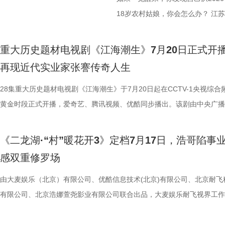
18岁农村姑娘，你会怎么办？ 江
1983》，讲的正是这样一个“满
领衔主演，他们将带领各位一起，
重大历史题材电视剧《江海潮生》7月20日正式开
重新闯荡一回八十年代初的江湖。 
再现近代实业家张謇传奇人生
旦，醉酒后的夏晓兰（周也 饰）
28集重大历史题材电视剧《江海潮生》于7月20日起在CCTV-1央视综合
她此刻的人生。勤勤恳恳当了多年“
黄金时段正式开播，爱奇艺、腾讯视频、优酷同步播出。该剧由中央广播
个大窟窿，也把自己一脚踹进了深
总台、江苏省广播电视总台、幸福蓝海影视文化集团股份有限公司、中共
“叮叮叮”的声响，而时间，也在这
市委宣传部共同出品，北京爱奇艺科技有限公司、深圳市腾讯计算机系统
年的夏晓兰，而是1983年一个同
《二龙湖·“村”暖花开3》定档7月17日，浩哥陷事
公司、北京优酷传媒有限公司联合出品，该剧不仅是国家广播电视总局重
万般情绪涌上头，她本能地想逃回
感双重修罗场
持项目、江苏重大题材文艺创作资助项目、江苏省广播电视局精品扶持项
疼，并涌现出一段并不属于她的记
也是近年来聚焦中国近代民族工业发展历程的重大历史题材精品力作。 
由大麦娱乐（北京）有限公司、优酷信息技术(北京)有限公司、北京耐飞
的农村，不久前因不堪流言蜚语，
潮生》以近代民族实业家、教育家张謇的毕生实践为线索，回溯在清末民
有限公司、北京浩娜萱尧影业有限公司联合出品，大麦娱乐耐飞视界工作
摆在她面前的，是比2026年还要
历史时期中国民族工业筚路蓝缕的创业历程。剧集以甲午战争后风云激荡
作的电视剧《二龙湖·“村”暖花开3》正式官宣将于7月17日在优酷全网独
助的母亲，以及一张尚带稚气的脸
会变局为背景，讲述张謇高中状元后弃政从商，创办近代中国最早的民营
该剧由东北喜剧代表人物张浩执导、编剧并领衔主演，许玉军（来喜）、
剧集从一开始，就牢牢把人按在了屏