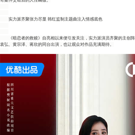
奇案件交错后的人性幽微。
实力派齐聚张力尽显 韩红监制主题曲注入情感底色
《暗恋者的救赎》自亮相以来便引发关注，实力派演员齐聚的主创阵
袁弘、黄宗泽、蒋欣的同台出演，也让观众对作品充满期待。