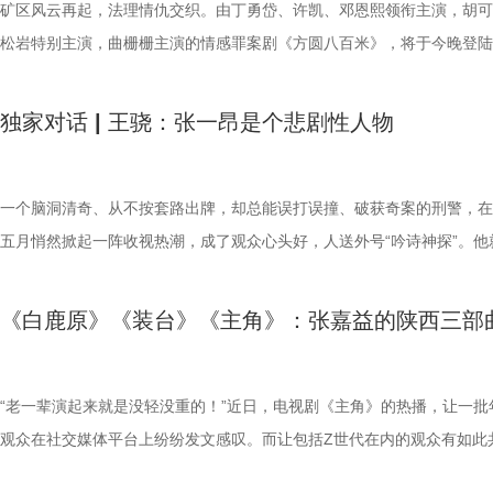
涨。值得注意的是，《主角》播出期间，观众的注意力被剧集内容本身牢
火，滋养了张嘉益的艺术创作。生于陕西、长于陕西，他也始终咏颂陕西
续坚守演员初心，不断挑战自我、打磨演技，带来院线作品《一只绣花鞋
运。两人因“各取所需”结为伴侣，逐渐建立起深厚的情感纽带，最终彼此
递出人物积极向上的精神气质。画面中，陈飞宇眼神清澈，嘴角微扬，与
超35%，被观众称为“西北人民的电子榨菜”。《主角》的现实共鸣敲打在
矿区风云再起，法理情仇交织。由丁勇岱、许凯、邓恩熙领衔主演，胡可
引，在“显微镜式”追剧解读下不断发现剧中的“隐藏彩蛋”。小秦娥第一次
对家乡的眷恋与热爱，尽数融入十年创作之中。“陕西三部曲”不仅是他个
《生命48小时》和《迷墙》《罪恶拼图》等更多优质影视作品，为观众
圆梦大学。 精准复刻往日风貌 触动观众对情感与理想的思考 《纯真年代
盈盈笑意隔空相应，展现出对生活质朴而热切的向往。郭晓婷与王天辰则
观众的麻筋上，“做自己人生的主角”“认栽不认命”的精神破圈回响，“为一
松岩特别主演，曲栅栅主演的情感罪案剧《方圆八百米》，将于今晚登陆
向朱继儒展示和四位老师父学戏的成果，藏在顶棚上的老戏服从天而降，
艺生涯的重要印记，更是一位文艺工作者深挖地域文脉、记录家乡百态的
具感染力的角色与更精彩的表演。
情》以“生活流”的叙事细腻刻画了人物情感的沉淀与变化，四位主演的演
书本，安然坐于案前，文雅沉静中透出知性气质。角色的细腻神态悄然透
奔赴一座城”的“影视+文旅”联动火到线下，古老非遗秦腔的“吹火”绝技掀
卫视幸福剧场。一场关乎真相、亲情与救赎的较量即将上演，让这段方圆
名场面也被观众称为拍出了武侠剧“神器认主”的气韵。临近尾声，剧团演
表达。这份创作早已超越单纯的职业范畴，升华为对传统文化、地域故事
令人惊喜。陈飞宇此次透过诸多生活化细节，生动展现了方穆扬身上独有
人物性格，也提升了观众对这段年代青春的期待值。 精品匠心铸就烟火
据热，《主角》用品质一证再证；长剧尊重观众，定然会被观众托举！ 2
米的故事，直抵千米之外的你我心中。 开局即为“亮牌”，以“父子对决”为
独家对话 | 王骁：张一昂是个悲剧性人物
遭遇狂风，漫天黄沙没有吹走看戏的观众，“秦人不死，秦腔不绝”在此刻
护与传承，彰显出文艺从业者的责任、坚守与笃定。 地域故事从不会被
诚与浪漫；孙千则跳脱出固有标签，将费霓在困境中持续成长的坚韧气质
引发跨时代情感共鸣 《纯真年代的爱情》以朴实的镜头语言，精准捕捉
存 饰 忆秦娥.jpg 全网登顶：刷新现实主义年代剧台网纪录 长久以来，
驱动 《方圆八百米》的故事聚焦上世纪九十年代末的丰阳小镇矿区。一
具象。 作为严肃文学改编的现实主义年代剧，《主角》始终秉持扎根时
土所局限，小人物的执着、匠人的坚守、土地蕴藏的温暖，拥有跨越山海
得深入人心。此外，郭晓婷与王天辰演绎了一段更为成熟反差的情感关系
时光的肌理与温度。无论是集体生活的互助温情，还是青年挑灯夜读的拼
在网络播放数据上一直处于“吃亏”的位置。悬疑、古偶、仙侠等类型凭借
女尸的出现，打破了表面的平静，小镇内的违禁药品贩卖网络随之浮出水
的创作态度，扎实复刻个人、秦腔艺术在时代进程中的浮沉，不回避个体
越时光的力量。张嘉益用十年深耕，让陕西故事走出地域，让普通人的人
方穆扬、费霓形成鲜明对照，丰富了剧集的情感维度。 值得一提的是，
影，剧集通过对日常生活流的扎实呈现，还原了一个真实可感、充满烟火
突、快节奏天然吸睛，而现实主义年代剧因题材厚重、情感含蓄，往往被
警察陈红兵（丁勇岱 饰）紧跟线索，却步步逼近亲生儿子陈辉（许凯 饰
一个脑洞清奇、从不按套路出牌，却总能误打误撞、破获奇案的刑警，在
限，不美化苦难，彰显现实主义的深度、温度和力度。剧集对时代生活的
动全国观众。岁月不负深耕者，相信未来，张嘉益依旧会带着这份赤诚与
制作上尤为注重时代氛围的营造与美学品质的追求。导演陈畅着力构建了
年代空间。这一富有感染力的艺术表达，得益于主创团队的匠心制作。导
为“口碑高地、热度洼地”；还会被划分受众圈层，打上“中老年传统电视
在方圆八百米的小天地里，父子间的对抗、职责与亲情的纠结、法律与人
五月悄然掀起一阵收视热潮，成了观众心头好，人送外号“吟诗神探”。‌他
洞察和真实描摹，引发观众对镜自照的广泛热议：从忆秦娥和刘红兵的情
守，继续行走在创作之路上，为观众带来更多有温度、有力量、有深度的
“强烈质感+高饱和暖色调+丰富生态细节”的视觉体系。从服装道具的精准
畅延续其对细腻情感的把控优势，通过精心搭建的实景与考究的服化道细
供”标签，年轻网生观众则被自动除名。 3.秦海璐 饰 花彩香.jpg 《主角
交缠，让这个家庭与小城一同面临善恶的抉择与考验。 不同于悬疑剧常
张一昂，也是江苏卫视幸福剧场热播剧《低智商犯罪》的男主角。 这份“
伸至婚姻中的情感关系；从剧中人对秦腔艺术的不同态度，延伸至现实与
品。
原，到场景搭建的生活气息注入，均体现其严谨的创作态度。剧中出现的
复现了时代风貌，并在光影与色调上着力营造温暖、明亮、充满希望的视
央视一套黄金档历史收视冠军，在腾讯视频热度破30000，登顶站内热度
念设置，《方圆八百米》开局即“亮牌”，毫不避讳地揭露主角陈辉就是小
常”的迷人劲儿，连扮演者王骁也招架不住。“这个角色最打动我的地方，
《白鹿原》《装台》《主角》：张嘉益的陕西三部
的取舍……观众的声音宝贵，进一步放大现实主义创作的现实音量。 8 (2).
衫、二八大杠、工厂宿舍等元素，不仅复刻了年代的印记，更承载了一代
调，让年代记忆焕发时代新意。 该剧通过展现方穆扬、费霓等青年在时
的现实主义年代剧，这两顶桂冠的分量远超数字本身。它不仅“统一全家
禁药品网络的幕后推手。这种“明牌式”叙事，把戏剧张力从“谁是凶手”转
就在于他的‘不正常’，那种另类感，特别能挑起演员的表演欲。” 办案逻
7 (2).jpg 剧火城兴双向赋能 解锁地域文化新活力 依托扎实的西北地域
集体记忆与情感共鸣。这些超越爱情本身的表达，构成了剧集扎实的基地
中相携成长的奋斗历程，真诚致敬了那个物质虽不丰足、精神却充沛的岁
控器”，让观众愿意重新打开电视，潜移默化影响观剧习惯。年轻观众还
了“父子何时摊牌”，观众也不再是追着真相跑，而是猜测警察父亲何时看
“别着急”就是他的底层代码 张一昂是个很另类的刑警。面对跳楼者，他
原汁原味的风土人情、极具质感的场景镜头，《主角》深度展现陕西的风
其既能唤起长辈对往昔岁月的情怀，亦能触动年轻观众对情感与理想的思
深入探讨了“实用与浪漫”、“理想与现实”等承载时代印记与精神共性的重
母辈“反向种草”，他们在电视上追剧，到网络上讨论，打开弹幕，满屏“
子的伪装、这对父子何时迎来正面对峙。观众已知结局，却只能揪着心，
经地念出冷门诗句：“诗歌现在在挽留你。”结果不但没把人劝下来，反而
“老一辈演起来就是没轻没重的！”近日，电视剧《主角》的热播，让一批
貌、市井烟火与戏曲文脉，成功打造“一部剧、一座城、一种文化”的文旅
陈畅用“年代戏新拍”概括了他的创作思路。他认为，“新拍”的基础是史实
题。这种植根于岁月、彰显于当下的坚韧精神，跨越时空依然鲜活，必将
三刷”，还有人说“这是我妈推荐给我的，结果我哭得比她还凶”。过去那些
剧中人一步步走向那个注定的悲剧，仿佛在看一场无力回天的倒计时。 
方念得更想跳了。被派到三江口查探命案，他一心只想赶紧回省城交差了
观众在社交媒体平台上纷纷发文感叹。而让包括Z世代在内的观众有如此
热潮，掀起“为一部剧奔赴一座城”的沉浸式打卡热潮。观众因剧集爱上秦
核心则是融入当代观众的审美习惯。他在剧中植入了新的视听语言，比如
大观众产生深切共鸣，为其注入温暖而坚实的情感力量。 电视剧《纯真
代剧注定小众”“年轻观众不是受众”的有色眼镜被彻底打破。严肃文学改
“父子对决”为核心驱动力，用强对抗性的人物关系编织出一张密不透风的
却偏偏凭借“锦鲤体质”歪打正着、屡破奇案，惹得观众直呼：“接张一昂
的，其中之一便是该剧艺术总监、主演张嘉益，他在剧中饰演县剧团司鼓