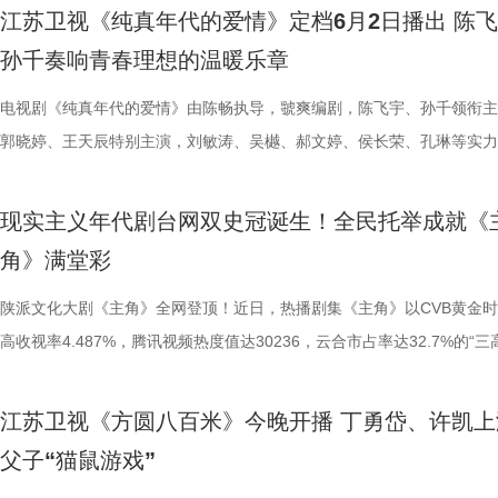
以黑色幽默书写现实主义的独特创作风格此番在剧中得以延续。实力主创
形成了鲜明的对比。 可是，当一夜暴富的狂欢过去，余鸣和文一彤很快
道；来自曲艺界、文学界、影视行业的专家学者从艺术审美到主题内蕴对
者的视角行走于故土之上，用十年时光梳理地域文脉，让三秦大地的风土
与狠辣心性形成极致反差，塑造了荧幕上少有的蛇蝎美人形象。这一精彩
的追梦女工费霓（孙千 饰），阴差阳错“先婚后爱”，最终彼此扶持实现
江苏卫视《纯真年代的爱情》定档6月2日播出 陈
联手，为剧集的荒诞质感与现实温度提供了坚实保障。 6月21日起每晚
到钱财背后藏匿的危险：三千万从何而来？是否有人暗中觊觎？种种悬念
予以高度评价，认为创作团队用“工匠精神”致敬剧中主人公的“工匠精神”
情，透过荧幕走进万千观众心中。 3 (3).jpg 褪去浮华：以生活毛边，雕
与陶德燕扎实的舞蹈功底密不可分。她自幼学习舞蹈，科班出身的专业训
想的年代爱情故事。 青春叙事彰显内核 务实成长见证年代浪漫 上世纪的
孙千奏响青春理想的温暖乐章
19:30，锁定江苏卫视幸福剧场《迷墙》，感受生活的跌宕起伏。
层反转，尽在《迷墙》之中。 《迷墙》同时汇聚一众实力制作班底：导
慢火细煨的节奏，拍出生活的本来质地；借秦腔这门古老的艺术，讲述了
色真实 随着《主角》热播，剧中亲切实在的胡三元被众多年轻观众戏称“
予了她优越的形体控制力与古典气质。无论是万红柳的端坐、行走，还是
城，江棉一厂的女工费霓一心想拿到上大学的推荐名额。她认真学习，积
钧曾执导《猎罪图鉴》等口碑佳作，镜头语言沉稳有度，擅长将生活质感
文化传承、个人奋斗和民族精神的动人篇章。 在短视频碎片化、长剧流
舅舅”，足见角色深入人心。在综艺《十三邀》的拍摄花絮里，行走在西
惊艳全场的舞蹈，陶德燕都以妩媚的身韵将人物“美而危险”的特质诠释得
步，踊跃参加集体活动。然而，一次次申请都被驳回，满心委屈的她不理
电视剧《纯真年代的爱情》由陈畅执导，虢爽编剧，陈飞宇、孙千领衔主
性刻画深度融合；导演路云飞深耕现实题材，曾参与执导《三大队》等多
的当下，《主角》成功唤醒大众守在电视机前追剧的习惯，让沉寂的大屏
头的张嘉益，频频被路人认出，他也一一热情回应观众的招呼，一个演员
尽致。舞蹈功底与角色需求的高度匹配，成为她成功塑造角色的关键加分
自己究竟还要怎样做，才能走进大学校门。与此同时，离家多年的方穆扬
郭晓婷、王天辰特别主演，刘敏涛、吴樾、郝文婷、侯长荣、孔琳等实力
品，画面表达极具张力；总编剧余耕作为《我是余欢水》原著小说的作者
重回大众视野，成为当下稀缺的、真正被国民全员托举的精品国产长剧。
养他的土地，和生活的密切联系在此刻变得具象，演员与生活、与观众本
2.jpg 陶德燕深耕表演领域 不断挑战全新人设 早在《樊笼》之前，陶德
了江城。时过境迁，曾经属于他家的小洋楼早已成了住着十几户人家的职
主演。这部始于现实考量，终于真心契合的年代爱情剧今日正式官宣定档
以黑色幽默书写现实主义的独特创作风格此番在剧中得以延续。实力主创
角精神”从剧中内核升级为全民社交热词，“戏比天大”“戏如人生”等金句广
不可分。 4 (3).jpg 手握飞天奖、白玉兰奖、金鹰奖等国内影视行业多项
借年代大剧《冬去春来》中单纯质朴的“鲁艳丽”一角，被观众亲切地称为
属院。无处可去的他，只能在简陋的车棚里打地铺。当晚暴雨袭来，居民
于6月2日起，在江苏卫视幸福剧场强档播出。 新鲜面孔共绘年代画卷 多
现实主义年代剧台网双史冠诞生！全民托举成就《
联手，为剧集的荒诞质感与现实温度提供了坚实保障。 6月21日起每晚
播，让古老秦腔走出戏曲圈层、走进年轻群体，完成非遗文化与大众文化
荣誉，张嘉益早已是业内公认的实力派演员，可盛名与光环从未让他迷失
美人”。彼时她以细腻自然的表演，将角色的懵懂天真与勇敢追爱刻画得
毁严重，方穆扬却因在危急时刻挺身救人，成了大家口中见义勇为的英雄
长映照奋斗青春 电视剧《纯真年代的爱情》此次释出的定档预告以温暖
角》满堂彩
19:30，锁定江苏卫视幸福剧场《迷墙》，感受生活的跌宕起伏。
向赋能、双向破圈，真正实现主流价值传递、传统文化活化、全民情感共
向，反而让他始终保持着清醒与谦逊。此前他在《人民日报》撰文谈及表
人心，收获了大批观众的喜爱。从鲁艳丽的清纯质朴，到《唐朝诡事录之
了争取上大学的机会，费霓主动承担起照顾受伤昏迷的方穆扬的责任。但
视觉风格，展开一幅生机勃勃的年代画卷。陈飞宇饰演乐观洒脱的浪漫青
三重传播使命。该剧摒弃悬浮叙事、拒绝流量套路，深耕生活本质、扎根
得，坦言塑造角色的核心，是把自己彻底变成“在那个时代和生活里扑腾
安》中的捡钱女子，再到《朱雀堂》里虚荣泼辣的上海滩歌女朱玉荷，以
扬苏醒后，却暂时失去了部分记忆。两人的关系和各自的前路，也因此充
穆扬，孙千则出演渴望用知识改变命运的工厂女工费霓。二人的故事始于
陕派文化大剧《主角》全网登顶！近日，热播剧集《主角》以CVB黄金
文化，用真诚的内容创作证明：有温度、有底蕴、有深度的现实题材，永
通人”。在《十三邀》的深度对谈中，他提出，希望在创作中能保留生活
《唐宫奇案之青雾凤鸣》中多才多艺的丽妃，陶德燕在古装、年代、悬疑
变数。该剧打破了传统年代剧的叙事模式，细腻呈现了一段情感从“实用”
的考量，却在共同应对生活挑战的过程中，逐渐建立起真挚深厚的情感联
高收视率4.487%，腾讯视频热度值达30236，云合市占率达32.7%的“三
有最广阔的市场， 5 (2).jpg 6 (2).jpg 戏台落幕风骨长存 人间百态诠释
的“毛边”，而表演灵感则是“从生活里捡来的”。也正是有这些细碎的、不
种题材中不断切换，塑造了性格跨度极大的女性群像，一步一个脚印诠释
发、历经生活的淬炼、最终抵达“纯真”的动人历程，洋溢着浓郁的时代氛
剧集不仅聚焦于二人的成长轨迹，也通过郭晓婷与王天辰饰演的方穆静、
绩全面刷新现实主义年代剧收视热度纪录，成为台网双爆的现象级国产长
神 《主角》热播期间，追剧观众已然成为剧团的一员，“主角”们的命运
的生活“毛边”，让白嘉轩的厚重、刁顺子的坚韧和胡三元的担当落地入心
“角色多变，表演用心”的演员初心。 3_副本.jpg 作为新生代实力派演员
情感张力。 《纯真年代的爱情》细腻刻画了一代青年在现实与理想之间
桦，勾勒出不同青年在事业、家庭与情感中的多样选择与精神风貌。多条
1.张嘉益 饰 胡三元.jpg 《主角》扎根三秦大地，“乡党”托举助力该剧迎
江苏卫视《方圆八百米》今晚开播 丁勇岱、许凯上
深牵动大众心绪。“胡三元下跪托孤”“忆秦娥《打焦赞》成角儿”“苟师舞台
名不加身，光环不扰心，张嘉益始终坚守演员的本分，令角色大于名气，
燕始终保持对表演的敬畏与热爱，专注角色、潜心创作，以作品说话、用
扎、抉择与成长历程。因救人负伤暂时失忆的知青方穆扬，在迷茫中努力
线索交织并行，共同诠释了那个纯真年代里，年轻人如何扎根于现实土壤
性爆发，在西北地区实时收视率飙至10%-15%，其中西安本地峰值高达
父子“猫鼠游戏”
81口连珠火”“忆秦娥即秦腔本身”等名场面在社交媒体平台上的讨论热情
大于流量。 5 (3).jpg 一方水土养一方人，西北大地的赤诚、坚韧与人间
立身。随着《樊笼》的热播，陶德燕的表演实力再获认可。未来，陶德燕
人生的新方向；而工厂女工费霓则积极争取上大学的机会，渴望以知识改
理想与情感焕发光芒。 同步曝光的一组角色海报则以清新简约的视觉风
15.1%，相当于每10台开机电视有1台在播放《主角》，在西北市场收视