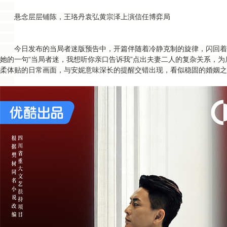
悬念层层铺陈，王珞丹袁弘黄宗泽上演信任博弈局
今日发布的当局者迷版预告中，开篇伴随着冷静克制的旋律，闪回着
她的一句“当局者迷，我想听你亲口告诉我”点出夫妻二人的复杂关系，
柔体贴的日常画面，与安妮意味深长的提醒交错出现，看似稳固的婚姻