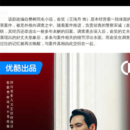
该剧改编自樊树同名小说，俞笑（王珞丹 饰）原本经营着一段体面的
害案件，被意外推向调查之中。随着案件推进，负责侦查的警察宋诚（袁
联，其经历还牵连出一桩多年未解的旧案。调查逐步深入后，俞笑的丈夫
展现出的好丈夫形象后，多条与案件相关的细节浮出水面。而俞笑在调查
过往的记忆被再次唤醒，与案件真相由此交织在一起。