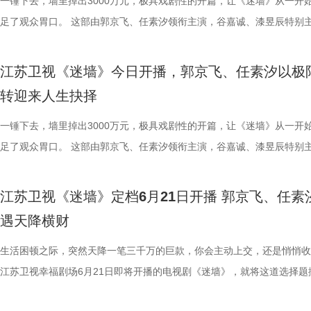
立足本土、顺应时代潮流的开放视野。剧中以平实细腻的笔触呈现张謇的
内有情感信任危机，张浩能否凭借他的“草根智慧”化解这场事业与情感的
的设定，也让不少观众将其称呼为修仙版的“梁山伯与祝英台”。 视觉层
修远（宋威龙 饰），也以温润少年的身份步入书院。同窗修习的时光里
一锤下去，墙里掉出3000万元，极具戏剧性的开篇，让《迷墙》从一开
歌曲类节目的舞台上。而这一次，
抉择与命运沉浮，将其突破陈规、敢为人先的开阔眼界，埋头苦干、坚韧
危机，成为本季最大看点！ 全村整活群像生辉，绘就乡村振兴新图景 除
《千香》也呈现了一场国风美学的精致范本。剧组历时数月，手工打造了8
生到熟悉，从试探到依赖，情愫在一次次共渡难关中悄然滋生。 鞠婧祎
足了观众胃口。 这部由郭京飞、任素汐领衔主演，谷嘉诚、漆昱辰特别
演一个青涩、温润的八十年代青年
的实干精神，以及心系百姓、实业报国的家国情怀，化作跨越百年的精神
线外，张浩标志性的“浩氏喜剧”风格在本季更趋醇厚细腻，在密集笑点之
余套戏服，将点翠、云绣等非遗技艺融入一针一线。女主角鞠婧祎造型以
角色，实为建木神女姜黎非，一人双面，前期是天真烂漫的乡野丫头，后
电视剧，将于今晚19:30在江苏卫视幸福剧场开播。一堵被砸开的墙，一
晓兰。这个角色原本容易写得单薄
话，与当代观众形成深刻共鸣。 该剧由幸福蓝海影视文化集团股份有限
剧集亦不乏温情落点。既有大权、福生、二狗、郝成功等配角贡献的魔性
罗裙、简约头饰为主，展现灵动娇俏。后期蜕变为清冷神女姜黎非，以蓝
蜕变为清冷坚韧、身负三界命运的神女；而雷修远的真实身份，则是身负
降巨款，一对被推入命运漩涡的普通夫妻，这场关于金钱、婚姻与人性的
成为很多人心里的“白月光”。 初
江苏卫视《迷墙》今日开播，郭京飞、任素汐以极
作，王伟民执导，张强编剧，王鸥、杨立新、何冰、郝平等领衔主演（按
袱，也有张家爷仨笑闹互怼背后的默默守护，以及张洪杰饰演的老一辈对
系纱裙搭配银饰，眉间点缀冰纹花钿造型，其中标志性的“建木神树”造型
咒、隐忍腹黑的夜叉族后裔。“夜叉克建木”的天生命格，注定他们生而为
即将上演。 荒诞暴富开局：黑色幽默与人生抉择交织 剧集开篇，便呈现
护，周诚的爱始终热烈而滚烫。有
转迎来人生抉择
笔画排序）。主创团队表示，希望借助扎实的表演与严谨的制作，让观众
深沉的爱。这种笑中带泪的叙事，让观众在收获高密度快乐的同时，更能
件手工缝制便耗时400小时。男主角宋威龙的水墨袍则走内敛路线，蓝白
当真相渐露，相爱之人被迫站在对立的两端，上演一段跨越宿命的爱情。
对带着几分霉运的夫妻。丈夫余鸣（郭京飞 饰）在生活和赚钱上都颇为
踏实感。”这是对角色的认可，更是
这位“状元实业家”的真实人生，感受近代中国实业报国精神的厚重分量。 
见证年轻一代对家乡建设的执着探索与赤诚之心。 作为“二龙湖”IP的成
看似清雅素净，实则腰封与袖口暗藏金线雷纹，正应了造型团队“藏雷于水
的设定，也让不少观众将其称呼为修仙版的“梁山伯与祝英台”。 视觉层
调：直播卖珍珠粉被曝质量问题，急于救人却忘了拉手刹导致车辆刮蹭，
一锤下去，墙里掉出3000万元，极具戏剧性的开篇，让《迷墙》从一开
外，王冠逸、郑伟、林潇、赵达、
20日起，《江海潮生》将在央视一套及爱奇艺、腾讯视频、优酷同步播
作，第三季也从未止步于插科打诨，而是敏锐捕捉时代脉搏，将直播助农
设计巧思，于无声处见惊雷。 宋威龙、鞠婧祎共赴一场避不可避的宿命 
《千香》也呈现了一场国风美学的精致范本。剧组历时数月，手工打造了8
赔付30万元压得他喘不过气；为解家庭危机，他甚至铤而走险，听信损
足了观众胃口。 这部由郭京飞、任素汐领衔主演，谷嘉诚、漆昱辰特别
加盟，也为剧集质感保驾护航。王
旅融合、新老观念碰撞等现实议题巧妙织入剧情。剧集在二龙湖村实景拍
的身形、立体的五官、利落的打戏，宋威龙饰演的雷修远，一出场便将观
余套戏服，将点翠、云绣等非遗技艺融入一针一线。女主角鞠婧祎造型以
借高利贷买下一栋“凶宅”。这个带着一口蹩脚的闽南普通话的余鸣，活脱
电视剧，将于今晚19:30在江苏卫视幸福剧场开播。一堵被砸开的墙，一
者，也是她创业路上的伯乐；董璇
深度融合四平本地地标与文化符号，用“草根智慧”化解发展难题，在鸡飞
目光牢牢锁定。虽是古装剧的“常客”，但此次在《千香》中，他完成了一
罗裙、简约头饰为主，展现灵动娇俏。后期蜕变为清冷神女姜黎非，以蓝
个生活不如意、处处惹是生非的倒霉蛋。 妻子文一彤（任素汐 饰）同样
降巨款，一对被推入命运漩涡的普通夫妻，这场关于金钱、婚姻与人性的
支持下摆脱不幸福的婚姻，找回自
江苏卫视《迷墙》定档6月21日开播 郭京飞、任素
的日常中折射新时代东北乡村的蜕变。 冬天看春晚，夏天看“村”暖！从
人惊喜的突破。前期的雷修远温润如玉、病弱无害，后期则展露夜叉族人
系纱裙搭配银饰，眉间点缀冰纹花钿造型，其中标志性的“建木神树”造型
焦虑。她理解余鸣背负的道德枷锁，也用十余年的时间将侄女雯雯养大成
即将上演。 荒诞暴富开局：黑色幽默与人生抉择交织 剧集开篇，便呈现
八十年代的烟火气，让整个故事更显
遇天降横财
到烟火气，“二龙湖”系列始终记录着黑土地上的喜怒哀乐。7月17日起，
里的狠厉与隐忍，前后判若两人，将一出“白切黑”演绎得层层递进、张力
件手工缝制便耗时400小时。男主角宋威龙的水墨袍则走内敛路线，蓝白
视如己出。然而生活的重担与余鸣的不着调，让她看不到任何希望。无奈
对带着几分霉运的夫妻。丈夫余鸣（郭京飞 饰）在生活和赚钱上都颇为
剧场《你好1983》，看周也如何
优酷《二龙湖·“村”暖花开3》，邀你见证浩哥如何在事业滑铁卢与情感修
足。 鞠婧祎的每一次古装亮相，都不曾让人失望。这一次，她化身青丘
看似清雅素净，实则腰封与袖口暗藏金线雷纹，正应了造型团队“藏雷于水
下，她只能选择离婚。 《迷墙》正是聚焦余鸣、文一彤这对普通中年夫
调：直播卖珍珠粉被曝质量问题，急于救人却忘了拉手刹导致车辆刮蹭，
生活困顿之际，突然天降一笔三千万的巨款，你会主动上交，还是悄悄收
天地！
中见招拆招，靠一股子韧劲儿把日子过得“村”暖花开！
棒槌，从伪装“特困生”时的狡黠灵动、戏精附体，到进入雏凤书院后踏实
设计巧思，于无声处见惊雷。 宋威龙、鞠婧祎共赴一场避不可避的宿命 
活轨迹，让他们在人生最低谷处迎来绝境翻盘，买下“凶宅”的余鸣竟从墙
赔付30万元压得他喘不过气；为解家庭危机，他甚至铤而走险，听信损
江苏卫视幸福剧场6月21日即将开播的电视剧《迷墙》，就将这道选择题
的专注认真，再到与爱人立场对立时那份撕心裂肺的悲伤痛绝，她将角色
的身形、立体的五官、利落的打戏，宋威龙饰演的雷修远，一出场便将观
发现3000万元现金。一夜暴富，小两口的生活天翻地覆，但随之而来的
借高利贷买下一栋“凶宅”。这个带着一口蹩脚的闽南普通话的余鸣，活脱
现实。 该剧由郭京飞、任素汐领衔主演，谷嘉诚、漆昱辰特别主演，温