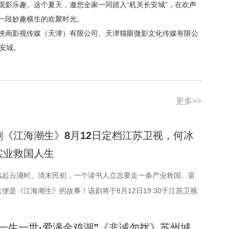
观影乐趣。这个夏天，邀您全家一同踏入“机关长安城”，在欢声
一段妙趣横生的欢聚时光。
映画影视传媒（天津）有限公司、天津猫眼微影文化传媒有限公
安城。
更多>>
剧《江海潮生》8月12日定档江苏卫视，何冰
实业救国人生
风起云涌时。清末民初，一个读书人立志要走一条产业救国、富
便是《江海潮生》的故事！该剧将于8月12日19:30于江苏卫视
。 作为国家广播电视总局重点扶持项目、江苏重大题
助项目、 江苏省广播电视局精品扶持项目，《江海潮生》饱含了
一生一世·爱满金鸡湖”《非诚勿扰》苏州城