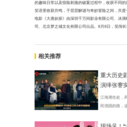
的趣味日常以及惊险刺激的破案过程中，收获不同的
笑语里收获共鸣，于层层解谜与奇妙冒险之间，共度
电影《大唐妖探》由深圳千万间影业有限公司、冰滴
司、北京梦之城文化有限公司出品。8月8日，笑闯长
相关推荐
重大历史
演绎张謇
江海潮生处，
民强国的路，这
幸福剧场播出
材文艺创作资
现场见！“