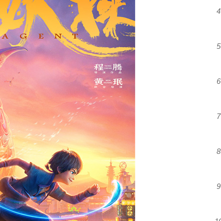
4
5
6
7
8
9