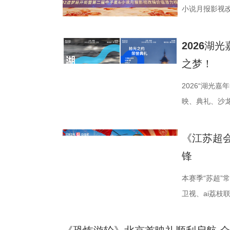
神，力求为新
浪漫故事。 图
PBL项目挑
小说月报影视
《江海潮生》
地居民及外籍
行知行合一、
活动由中国世
张謇立足中华
02两座旅游驿
加持、学科专
化广电和旅游
2026湖
大变局下，张
宾还会前往独
子告别被动学
公司、中子星
之梦！
点，其个人命
翔雕塑，嘉宾们
力。 节目通
达文化传媒公
架，以“实业
鸡湖全景，随
方位检验少年
活动当天，众
2026“湖光
以充满张力的
动。夜幕降临，
年凭借扎实数
人齐聚一堂，
映、典礼、沙
担当精神，
天幕上滚动播
定基础。紧接
了一场关于IP
由此开启的一场
集结顶尖创作
节，参与者将获
料，掌握幻方
作，点亮IP改
「观看」「典
《江苏超
稀缺性，创作
扰》官方微博
综合常识等多
视改编价值潜
爱电影、爱生
锋
海潮生》汇聚
共同展示各打
可直接解锁终
《小说月报》
连接的集体体
之一，总导演
与心动的城市
阵作为终极试
名文学期刊20
步路线“雄鹰线
本赛季“苏超
陈敏正担任造
片11.png
的知识全部投
影视改编潜力
线路相映成趣
卫视、ai荔
的纪兆龙担任
巧、高阶速算
接的桥梁。 第
市生活相融共生
决，小屏同步
慎欣担任本剧
典古诗词，实
复评阶段共有
湖光嘉年华下
袂为大家带来