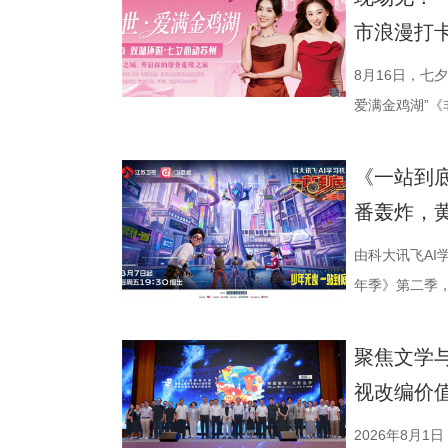
历史敬意与文
市浪漫打
份有限公司、
衔主演（按姓
8月16日，七
的人生历程，
爱满金鸡湖”
“兼济天下苍
活动紧密围绕园
正剧框架 讲
《非诚勿扰》
《一站到
沧浪。 18
官方微博、抖
番轰炸，
后就要挨打的
珏、孙嬿婉将
业、兴教育、
组成“打卡团
由科大讯飞AI
的发展进程
觅缘之旅。 图
年季》第二季，
生》特别选取
语，一面是工
位优秀少年集
剧张强表示：
依托金鸡湖与
量。首期赛场
聚焦文学
个过程中成为
心动美好的浪
有一支队伍能
视改编价
中国早期企业
02、独墅湖月
而出？答案今
情怀、富民理
融天幕、月光
较于第一季，
2026年8月1