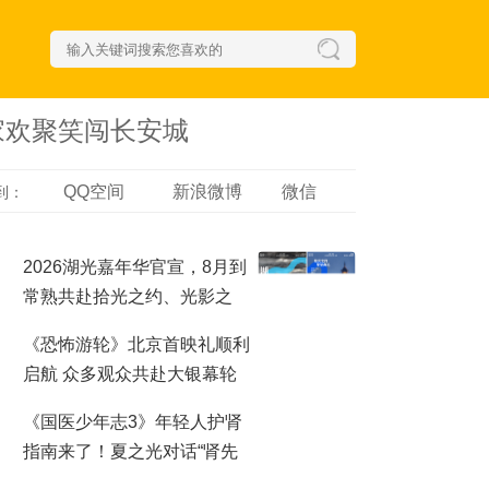
家欢聚笑闯长安城
QQ空间
新浪微博
微信
到：
2026湖光嘉年华官宣，8月到
常熟共赴拾光之约、光影之
梦！
《恐怖游轮》北京首映礼顺利
启航 众多观众共赴大银幕轮
回之夜
《国医少年志3》年轻人护肾
指南来了！夏之光对话“肾先
生”，哪些行为最伤肾？