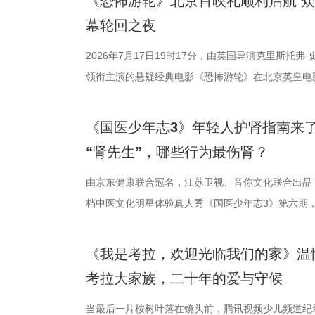
《恐怖游轮》北京首映礼顺利启航 
天团”。白玉
维、统筹能力
团的深入研讨
性与商业性的
分，宿迁队凭
幕轮回之夜
其擅长诠释兼
宇轩、陈铭意
终评的9篇作
深度融合常熟
球队的排名位次
2026年7月17日19时17分，由英国导演克里斯托弗
果敢与家国赤
路正面交锋，
动总策划及推
观众在不同的
日，最精彩的
领衔主演的悬疑经典电影《恐怖游轮》在北京英皇电
角色，以形神
理性剖析战局
介。他结合市
影片，都将通
高驰的梅开二度
举办“一起登船坠入循环”主题首映礼。300名影迷齐
一众实力派演
她将从成长角
及影视化潜力
将举办“拾光
全队上下士气
被全球影迷奉为“无限循环题材鼻祖”的影片首次登陆内
中，杨立新饰
刻启发。在激
引。 第二届“
以“回望十年光
在他看来，无
《国医少年志3》年轻人护肾指南来
登内地大银幕 百万人认证必看神作 自2009年问世
银子，但股金
由衷感慨道“
文学与影视跨
及“拾光伙伴
动和顽强拼抢
“肾先生”，哪些行为最伤肾？
精妙绝伦的叙事结构、层层递进的悬疑反转以及令人
演的当铺老板
拨之下，少年
耕优质文本，
一个黄金时代的
力付出。”高驰
数观众心中的烧脑神作。豆瓣评分长年保持在8.5，
由京东健康联合冠名，江苏卫视、音你文化联合出品
是押上自己的
友，黄圣依再
注入不竭动力。
年华的精神角
分，凭借净胜
列豆瓣电影TOP250第191位。从论坛时代到短视
档中医文化明星体验真人秀《国医少年志3》第六期，将
是一群人的故
们的暖心后盾
的另一大亮点是
形交流、开放
本轮无锡队轮
观众，这部作品始终保持着惊人的讨论热度——关于
视、ai荔枝播出。本期，国医少年团不仅将破解“中风
四个字，自带
绪，在开场前
体，1992造
的平台。「大
对此，宿迁队
推演以及隐藏细节的分析至今仍层出不穷。 影片讲
健康、护肾课堂、健康求真等精彩内容。哪些健康误
人的对话。8月
份勇气特别可嘉
化”的全产业
打造专业电影
对任何一个对
《我是考拉，欢迎光临我们的家》温
·乔治饰）与一群朋友乘游艇出海游玩，途中遭遇风
单实用的养生妙招值得收藏？答案即将揭晓！ 病发
跨越时代的精
出了她对少年
后期制作中心
界，打造专属
号，当时外界
考拉大家族，二十年的爱与守候
一艘名为“埃俄罗斯”号的神秘游轮。这艘游轮早在19
破解“中风谜案” “病发现场探案”再度开启，国医少年
轮答的默契博
站拍遍”的影视
撞。 「参与」
京队、苏州队
一人。随处可见的血迹、神秘的指示、接踵而至的凶
活环境、身体表现等线索中抽丝剥茧，还原病发真相
当最后一片桉树叶落在镜头前，腾讯视频少儿频道纪
究竟哪一队能冲
业布局上迈出
视频创作者，
进，正不断上演