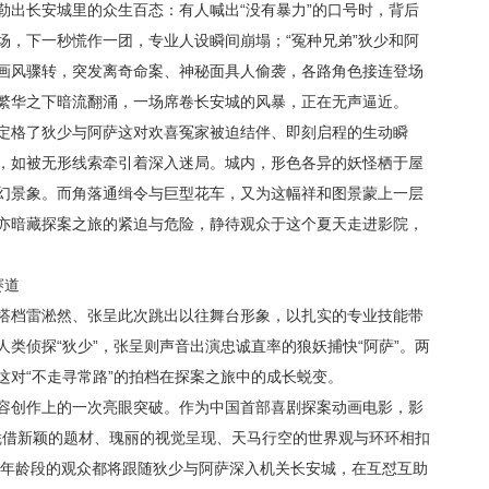
勒出长安城里的众生百态：有人喊出“没有暴力”的口号时，背后
场，下一秒慌作一团，专业人设瞬间崩塌；“冤种兄弟”狄少和阿
画风骤转，突发离奇命案、神秘面具人偷袭，各路角色接连登场
繁华之下暗流翻涌，一场席卷长安城的风暴，正在无声逼近。
定格了狄少与阿萨这对欢喜冤家被迫结伴、即刻启程的生动瞬
，如被无形线索牵引着深入迷局。城内，形色各异的妖怪栖于屋
幻景象。而角落通缉令与巨型花车，又为这幅祥和图景蒙上一层
亦暗藏探案之旅的紧迫与危险，静待观众于这个夏天走进影院，
赛道
搭档雷淞然、张呈此次跳出以往舞台形象，以扎实的专业技能带
类侦探“狄少”，张呈则声音出演忠诚直率的狼妖捕快“阿萨”。两
这对“不走寻常路”的拍档在探案之旅中的成长蜕变。
容创作上的一次亮眼突破。作为中国首部喜剧探案动画电影，影
，凭借新颖的题材、瑰丽的视觉呈现、天马行空的世界观与环环相扣
全年龄段的观众都将跟随狄少与阿萨深入机关长安城，在互怼互助