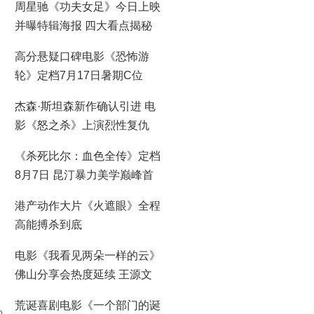
周星驰《功夫女足》今日上映
并曝特辑海报 四大看点揭秘
喜剧盛宴！
高分悬疑口碑电影《恐怖游
轮》定档7月17日暑期C位
杰森·斯坦森新作确认引进 电
影《怒之杀》上演烈性复仇
《杀死比尔：血色全传》定档
8月7日 昆汀暴力美学巅峰首
登大银幕
港产动作大片《火遮眼》全程
高能搏杀到底
电影《我看见两朵一样的云》
佛山分享会热度延续 王源文
淇分享拍摄时鲜活回忆
荒诞喜剧电影《一个部门的诞