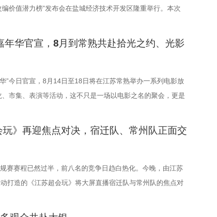
时代企业家精神培育、中国式现代化建设等提供多重参照。
片9.png 打卡之旅从中法爱墙结婚登记点启程，这里能同时为内
战模式，模拟真实学习场景，让学习跳出纸面、落地实践，真正践
改编价值潜力榜”发布会在盐城经济技术开发区隆重举行。本次
这个剧名，既代表江苏南通“通江达海”的地域特征，也寓意
人士、港澳台同胞提供结婚登记服务。随后众人前往金鸡驿01、
学以致用的教育内核。节目依托科大讯飞AI学习机专业教研团队
界电影学会、江苏省作家协会、中共盐城市委宣传部、盐城市文
文化、拥抱时代潮流的开放精神。 在风云激荡的时代
站，在“婚拍友好驿站”和小木屋的治愈氛围中完成趣味挑战；嘉
家权威解读，以科学化、专业化教育力量赋能少年成长，助力孩
局、盐城经济技术开发区指导，江苏世纪新城投资控股集团有限
光嘉年华官宣，8月到常熟共赴拾光之约、光影
謇的人生贯穿了甲午战争、戊戌变法、辛亥革命等重大历史节
墅湖月亮湾码头，体验网红透明船水上竞速。下午全员集结于飞
习，培养自主学习、知识迁移与应用、动手实操与探究思维能
（陕西）影业有限公司、百花文艺出版社、陕西文投（影视）艺
运与国家命运紧密相连。《江海潮生》尝试突破传统正剧叙事框
将登上128米亚洲最大水上摩天轮“苏州之眼”，于高空俯瞰金
过抢位赛、团队轮答赛、项目挑战赛三重递进式竞技体系，全
司联合主办，盐城师范学院、盐城幼儿师范高等专科学校协办。
报国”为主轴，围绕张謇作为士人、企业家和爱国者的多重身份，
后前往苏州当代美术馆，在极简建筑与光影交错中完成艺术互
们的综合素养。首轮抢位赛考验选手们的空间几何能力，十位少
多知名编剧、导演、作家、行业专家、平台代表及影视公司负责
嘉年华”今日官宣，8月14日至18日将在江苏常熟举办一系列电影放
情节脉络再现丰满立体的人物成长轨迹，期待张謇的关键抉择与
活动转场至圆融天幕，嘉宾们的爱情箴言将在500米巨型LED
理基础与超快临场反应同台竞速、排名定序，为后续战队组建奠
共同见证文学与影视两大艺术形态的深度对话与跨界共振，开启
龙、市集、表演等活动，这不只是一场以电影之名的聚会，更是
能与当代青年在职业发展和家国情怀上产生深刻共鸣。
出。最后，所有人登船夜游金鸡湖，于湖心开启“心动告白”环
着的团队轮答赛考点包罗万象，少年们需在1小时内极速研读资
价值转化与产业生态构建的思想盛宴。 榜单揭晓：九部潜力佳
夏日约会。湖光嘉年华以“拾光之约 光影之梦”为主题，设立
力量，白玉兰、飞天奖得主何冰领衔主演 除了题材的
颁“觅缘通关证书”。 图片10.png 本次活动全程将在《非诚勿
、数独、杨辉三角、九章算术、圆周率、张衡历法、古诗词以及
编新航向 作为本次活动的核心环节，第二届“中子星·小说月报影
礼」「理解」「生活」「参与」五大主题活动单元，邀请每一个
会玩》再迎焦点对决，宿迁队、常州队正面交
的高品质，进一步使得《江海潮生》拉满期待。 《江
、抖音、视频号及ai荔枝客户端同步直播，由主持人及男女嘉宾
元内容，极致考验全员知识吸收效率与答题默契，本轮获胜队伍
力榜”的发布备受瞩目。该榜单经过严格筛选与专业评审，从
活的人，在常熟的湖光山色中，共同完成一次关于观看、感受与
了一众优秀主创。总编剧张强是《历史转折中的邓小平》的编剧
卡点特色风景。8月16日，金鸡湖畔，双湖为证。一场关于浪漫
极项目挑战专属资源包，在最后一关抢占天然优势。 组诗幻
《小说月报·大字版》《小说月报原创版》《科幻立方》四本知
验。 同步发布的主视觉海报与主题活动单元海报，以常熟热门徒
王伟民执导过《孤舟》《走向大西南》，《闯关东》《三体》的
漫游，一次《非诚勿扰》与苏州之间的七夕之约，即将开启。 图
炼的PBL项目挑战，跳出传统纸笔答题框架，少年们将前期积累
24年第9期至2025年第12期上刊载的480余篇小说中甄选出最具
”为灵感、以“雕刻现在 飞向未来”为寓意，绚烂的湖面与斑斓的
”常规赛赛程已然过半，前八名的竞争日趋白热化。今晚，由江苏
型指导、《天下长河》的王力东担任摄影指导、《封神三部曲》
入实操应用，在任务场景中探索、拆解问题，灵活运用数独技
的佳作，旨在为影视行业输送优质文本，搭建文学与影视高效对
，将为观众打开一条光影与现实交织的道路，解锁影像艺术与城
枝联动打造的《江苏超会玩》将大屏直播宿迁队与常州队的焦点对
美术指导，还邀请了张謇先生的曾孙、江苏省人大常委会委员张
、幻方构造原理，搭建完整立体四阶幻阵，同时结合拼接匹配经
二届“中子星·小说月报影视改编价值潜力榜”的评选异常激烈，
的别样魅力。 银幕内做电影美梦，银幕外致敬造梦的人 2026
直播南通队VS扬州队的比赛。主持人李响、解说员洪超将继续联
顾问。 在演员阵容上，《江海潮生》集结了一支“戏骨
现数理逻辑与传统文化的深度融合，全方位考验少年们的逻辑思
18篇作品入围，涵盖短篇、中篇、科幻三大类别。经过终评评委
属的「观看」单元，将精选中外经典电影，为观众献上兼具艺术
比赛的精彩解读。目前，在积分榜上，宿迁队与常州队同积12