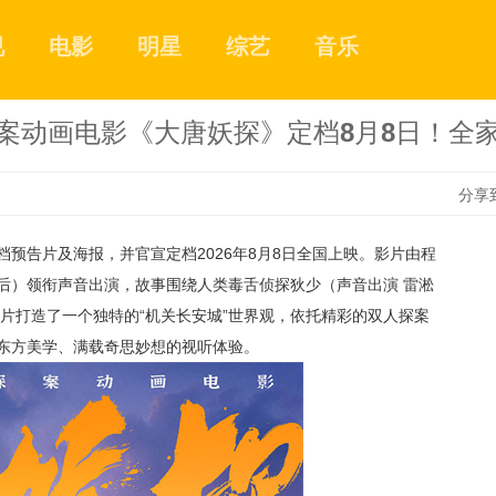
视
电影
明星
综艺
音乐
案动画电影《大唐妖探》定档8月8日！全
分享
预告片及海报，并官宣定档2026年8月8日全国上映。影片由程
1
后）领衔声音出演，故事围绕人类毒舌侦探狄少（声音出演 雷淞
片打造了一个独特的“机关长安城”世界观，依托精彩的双人探案
东方美学、满载奇思妙想的视听体验。
2
3