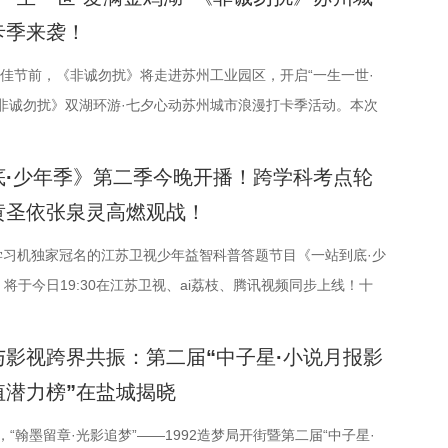
化匠心。该剧由江苏省广播电视总台、幸福蓝海影视文化集团股
卡季来袭！
中共南通市委宣传部共同出品，王鸥、杨立新、何冰、郝平等领
氏笔画排序），打破传统历史叙事模式，精彩再现张謇波澜壮阔
夕佳节前，《非诚勿扰》将走进苏州工业园区，开启“一生一世·
引领观众在百年时光对望中，感受“士负国家之责”的爱国情怀、
《非诚勿扰》双湖环游·七夕心动苏州城市浪漫打卡季活动。本次
生”的民本意识、“独立开辟新路”的创新精神！ 突破传统
区“一生一世·爱满金鸡湖” 甜蜜消费季核心IP展开，由江苏卫视
述一位“状元”的时代担当 甲午惊雷山河碎，状元弃冕踏
节目组联合苏州工业园区共同打造。活动全程将在《非诚勿扰》
底·少年季》第二季今晚开播！跨学科考点轮
94年，41岁的张謇高中状元，被授予翰林院修撰。面对落
音、视频号及ai荔枝客户端同步直播。江苏广电总台主持人王
黄圣依张泉灵高燃观战！
现实，他毅然放弃功名仕途，回到家乡创办大生纱厂，以兴实
携手《非诚勿扰》人气女嘉宾张程鑫、翟亚丽、肖宁宁、金杨杨
兴城市推动南通成为“中国近代第一城”，也推动了中国民族工业
”阵容，带领多组情侣沿金鸡湖与独墅湖双湖动线，开启一场摩登
学习机独家冠名的江苏卫视少年益智科普答题节目《一站到底·少
。 爱国、救国、报国，是张謇一生的追求。《江海潮
片8.png 苏州是一座“双面绣”城市，一面是古典园林的吴侬软
将于今日19:30在江苏卫视、ai荔枝、腾讯视频同步上线！十
张謇得中状元的同年中日甲午战争爆发这一节点展开故事。总编
业园区的摩登璀璨。本次活动以金鸡湖为画卷，以“缘”为笔触，
结登场，开启一场兼具脑力竞速、知识比拼与团队协作的全能较
“当国家和民族面临危亡，张謇决定走出一条不一样的路，在这
独墅湖双湖水域联动，将幸福缘分与年轻婚恋相结合，绘制一场
就将迎来二选一残酷对决，十位选手分为两支战队同台竞技，仅
与影视跨界共振：第二届“中子星·小说月报影
了时代精神标识。” 整部作品以历史事实为依据，展现
漫之旅。打卡动线贯穿中法爱墙结婚登记点、金鸡驿01、金鸡驿
够晋级进入下一赛程，层层试炼、步步突围，谁能顶住压力脱颖
值潜力榜”在盐城揭晓
家兴办实业、产业救国从无到有的艰难过程，将张謇浓烈的家国
亮湾码头、飞翔雕塑、“苏州之眼”摩天轮、苏州当代美术馆、圆
晚揭晓！ PBL项目挑战开启！少年们直面多重考核 相
想和社会责任，凝练为“讲正气、走正道、能创新、敢担当”的精
码头九大地标，让参与者在移动中感受城市魅力，在互动中创造
本季赛制紧扣新课标要求和育人导向实现全方位升级，创新落地
日，“翰墨留章·光影追梦”——1992造梦局开街暨第二届“中子星·