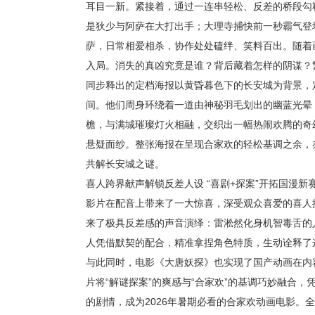
耳目一新。紧接着，通过一连串轻松、反差的桥段勾
是狄少与阿萨在大打出手；大理寺捕快前一秒霸气登
萨，日常相爱相杀，协作处处磕绊、笑料百出。随着
入局。消失的真凶究竟是谁？背后藏着怎样的阴谋？
同步释出的定档海报以黄昏暮色下的长安城为背景，
间。他们周身环绕着一道由神秘羽毛划出的幽蓝光晕
檐，与满城璀璨灯火相融，交织出一幅热闹欢腾的奇
悬疑面纱。整张海报在呈现合家欢的轻松基调之余，
共解长安城之谜。
喜人跨界献声解锁反差人设 “喜剧+探案”开拓国漫新
影片在配音上带来了一大惊喜，深受观众喜爱的喜人
来了极具反差感的声音演绎：雷淞然化身机智毒舌的人
人凭借默契的配合，精准拿捏角色特质，生动诠释了
与此同时，电影《大唐妖探》也实现了国产动画在内
片将“解谜探案”的爽感与“合家欢”的基调巧妙融合
的剧情，成为2026年暑期必看的合家欢动画电影。