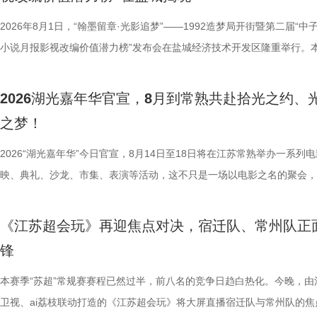
中国早期企业家兴办实业、产业救国从无到有的艰难过程，将张謇浓烈的
02、独墅湖月亮湾码头、飞翔雕塑、“苏州之眼”摩天轮、苏州当代美术馆
而出？答案今晚揭晓！ PBL项目挑战开启！少年们直面多重考核
情怀、富民理想和社会责任，凝练为“讲正气、走正道、能创新、敢担当”
融天幕、月光码头九大地标，让参与者在移动中感受城市魅力，在互动中
较于第一季，本季赛制紧扣新课标要求和育人导向实现全方位升级，创新
2026年8月1日，“翰墨留章·光影追梦”——1992造梦局开街暨第二届“中子
神，力求为新时代企业家精神培育、中国式现代化建设等提供多重
浪漫故事。 图片9.png 打卡之旅从中法爱墙结婚登记点启程，这里能同
PBL项目挑战模式，模拟真实学习场景，让学习跳出纸面、落地实践，真
小说月报影视改编价值潜力榜”发布会在盐城经济技术开发区隆重举行。
《江海潮生》这个剧名，既代表江苏南通“通江达海”的地域特征，也
地居民及外籍人士、港澳台同胞提供结婚登记服务。随后众人前往金鸡驿
行知行合一、学以致用的教育内核。节目依托科大讯飞AI学习机专业教研
活动由中国世界电影学会、江苏省作家协会、中共盐城市委宣传部、盐城
张謇立足中华文化、拥抱时代潮流的开放精神。 在风云激荡的
02两座旅游驿站，在“婚拍友好驿站”和小木屋的治愈氛围中完成趣味挑战
加持、学科专家权威解读，以科学化、专业化教育力量赋能少年成长，助
化广电和旅游局、盐城经济技术开发区指导，江苏世纪新城投资控股集团
2026湖光嘉年华官宣，8月到常熟共赴拾光之约、
大变局下，张謇的人生贯穿了甲午战争、戊戌变法、辛亥革命等重大历史
宾还会前往独墅湖月亮湾码头，体验网红透明船水上竞速。下午全员集结
子告别被动学习，培养自主学习、知识迁移与应用、动手实操与探究思维
公司、中子星（陕西）影业有限公司、百花文艺出版社、陕西文投（影视
之梦！
点，其个人命运与国家命运紧密相连。《江海潮生》尝试突破传统正剧叙
翔雕塑，嘉宾们将登上128米亚洲最大水上摩天轮“苏州之眼”，于高空俯
力。 节目通过抢位赛、团队轮答赛、项目挑战赛三重递进式竞技体
达文化传媒公司联合主办，盐城师范学院、盐城幼儿师范高等专科学校协
架，以“实业报国”为主轴，围绕张謇作为士人、企业家和爱国者的多重身
鸡湖全景，随后前往苏州当代美术馆，在极简建筑与光影交错中完成艺术
方位检验少年们的综合素养。首轮抢位赛考验选手们的空间几何能力，十
活动当天，众多知名编剧、导演、作家、行业专家、平台代表及影视公司
2026“湖光嘉年华”今日官宣，8月14日至18日将在江苏常熟举办一系列
以充满张力的情节脉络再现丰满立体的人物成长轨迹，期待张謇的关键抉
动。夜幕降临，活动转场至圆融天幕，嘉宾们的爱情箴言将在500米巨型L
年凭借扎实数理基础与超快临场反应同台竞速、排名定序，为后续战队组
人齐聚一堂，共同见证文学与影视两大艺术形态的深度对话与跨界共振，
映、典礼、沙龙、市集、表演等活动，这不只是一场以电影之名的聚会，
担当精神，能与当代青年在职业发展和家国情怀上产生深刻共
天幕上滚动播出。最后，所有人登船夜游金鸡湖，于湖心开启“心动告白”
定基础。紧接着的团队轮答赛考点包罗万象，少年们需在1小时内极速研
了一场关于IP价值转化与产业生态构建的思想盛宴。 榜单揭晓：九部潜
由此开启的一场夏日约会。湖光嘉年华以“拾光之约 光影之梦”为主题，
集结顶尖创作力量，白玉兰、飞天奖得主何冰领衔主演 除了题
节，参与者将获颁“觅缘通关证书”。 图片10.png 本次活动全程将在《非
料，掌握幻方、数独、杨辉三角、九章算术、圆周率、张衡历法、古诗词
作，点亮IP改编新航向 作为本次活动的核心环节，第二届“中子星·小说
「观看」「典礼」「理解」「生活」「参与」五大主题活动单元，邀请每
《江苏超会玩》再迎焦点对决，宿迁队、常州队正
稀缺性，创作的高品质，进一步使得《江海潮生》拉满期待。 
扰》官方微博、抖音、视频号及ai荔枝客户端同步直播，由主持人及男女
综合常识等多元内容，极致考验全员知识吸收效率与答题默契，本轮获胜
视改编价值潜力榜”的发布备受瞩目。该榜单经过严格筛选与专业评审，
爱电影、爱生活的人，在常熟的湖光山色中，共同完成一次关于观看、感
锋
海潮生》汇聚了一众优秀主创。总编剧张强是《历史转折中的邓小平》的
共同展示各打卡点特色风景。8月16日，金鸡湖畔，双湖为证。一场关于
可直接解锁终极项目挑战专属资源包，在最后一关抢占天然优势。 
《小说月报》《小说月报·大字版》《小说月报原创版》《科幻立方》四
连接的集体体验。 同步发布的主视觉海报与主题活动单元海报，以常熟
之一，总导演王伟民执导过《孤舟》《走向大西南》，《闯关东》《三体
与心动的城市漫游，一次《非诚勿扰》与苏州之间的七夕之约，即将开启
阵作为终极试炼的PBL项目挑战，跳出传统纸笔答题框架，少年们将前期
名文学期刊2024年第9期至2025年第12期上刊载的480余篇小说中甄选
步路线“雄鹰线”为灵感、以“雕刻现在 飞向未来”为寓意，绚烂的湖面与斑
本赛季“苏超”常规赛赛程已然过半，前八名的竞争日趋白热化。今晚，由
陈敏正担任造型指导、《天下长河》的王力东担任摄影指导、《封神三部
片11.png
的知识全部投入实操应用，在任务场景中探索、拆解问题，灵活运用数独
影视改编潜力的佳作，旨在为影视行业输送优质文本，搭建文学与影视高
线路相映成趣，将为观众打开一条光影与现实交织的道路，解锁影像艺术
卫视、ai荔枝联动打造的《江苏超会玩》将大屏直播宿迁队与常州队的焦