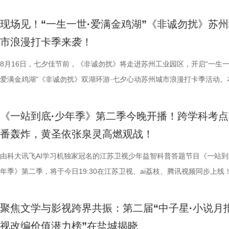
幸福剧场播出。 作为国家广播电视总局重点扶持项目、江苏重
材文艺创作资助项目、 江苏省广播电视局精品扶持项目，《江海潮生》
现场见！“一生一世·爱满金鸡湖”《非诚勿扰》苏
历史敬意与文化匠心。该剧由江苏省广播电视总台、幸福蓝海影视文化集
市浪漫打卡季来袭！
份有限公司、中共南通市委宣传部共同出品，王鸥、杨立新、何冰、郝平
衔主演（按姓氏笔画排序），打破传统历史叙事模式，精彩再现张謇波澜
8月16日，七夕佳节前，《非诚勿扰》将走进苏州工业园区，开启“一生一
的人生历程，引领观众在百年时光对望中，感受“士负国家之责”的爱国情
爱满金鸡湖”《非诚勿扰》双湖环游·七夕心动苏州城市浪漫打卡季活动。
“兼济天下苍生”的民本意识、“独立开辟新路”的创新精神！ 突破
活动紧密围绕园区“一生一世·爱满金鸡湖” 甜蜜消费季核心IP展开，由江
正剧框架 讲述一位“状元”的时代担当 甲午惊雷山河碎，状元弃
《非诚勿扰》节目组联合苏州工业园区共同打造。活动全程将在《非诚勿
《一站到底·少年季》第二季今晚开播！跨学科考点
沧浪。 1894年，41岁的张謇高中状元，被授予翰林院修撰。面
官方微博、抖音、视频号及ai荔枝客户端同步直播。江苏广电总台主持人
番轰炸，黄圣依张泉灵高燃观战！
后就要挨打的现实，他毅然放弃功名仕途，回到家乡创办大生纱厂，以兴
珏、孙嬿婉将携手《非诚勿扰》人气女嘉宾张程鑫、翟亚丽、肖宁宁、金
业、兴教育、兴城市推动南通成为“中国近代第一城”，也推动了中国民族
组成“打卡团”阵容，带领多组情侣沿金鸡湖与独墅湖双湖动线，开启一场
由科大讯飞AI学习机独家冠名的江苏卫视少年益智科普答题节目《一站到
的发展进程。 爱国、救国、报国，是张謇一生的追求。《江海
觅缘之旅。 图片8.png 苏州是一座“双面绣”城市，一面是古典园林的吴侬
年季》第二季，将于今日19:30在江苏卫视、ai荔枝、腾讯视频同步上线
生》特别选取张謇得中状元的同年中日甲午战争爆发这一节点展开故事。
语，一面是工业园区的摩登璀璨。本次活动以金鸡湖为画卷，以“缘”为笔
位优秀少年集结登场，开启一场兼具脑力竞速、知识比拼与团队协作的全
剧张强表示：“当国家和民族面临危亡，张謇决定走出一条不一样的路，
依托金鸡湖与独墅湖双湖水域联动，将幸福缘分与年轻婚恋相结合，绘制
量。首期赛场就将迎来二选一残酷对决，十位选手分为两支战队同台竞技
聚焦文学与影视跨界共振：第二届“中子星·小说月
个过程中成为了时代精神标识。” 整部作品以历史事实为依据，
心动美好的浪漫之旅。打卡动线贯穿中法爱墙结婚登记点、金鸡驿01、
有一支队伍能够晋级进入下一赛程，层层试炼、步步突围，谁能顶住压力
视改编价值潜力榜”在盐城揭晓