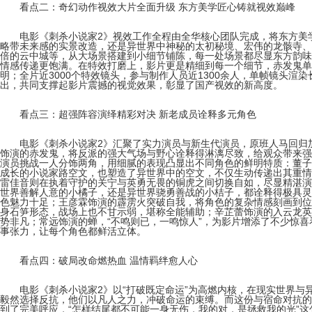
看点二：奇幻动作视效大片全面升级 东方美学匠心铸就视效巅峰
电影《刺杀小说家2》视效工作全程由全华核心团队完成，将东方美学
略带未来感的实景改造，还是异世界中神秘的太初秘境、宏伟的龙骸寺、
倍的云中城等，从大场景搭建到小细节铺陈，每一处场景都尽显东方韵味
情感传递更饱满。在特效打磨上，影片更是精细到每一个细节，赤发鬼单
明；全片近3000个特效镜头，参与制作人员近1300余人，单帧镜头渲
出，共同支撑起影片震撼的视觉效果，彰显了国产视效的新高度。
看点三：超强阵容演绎精彩对决 新老成员诠释多元角色
电影《刺杀小说家2》汇聚了实力演员与新生代演员，原班人马回归加
饰演的赤发鬼，将反派的强大气场与野心诠释得淋漓尽致，给观众带来强
演员挑战一人分饰两角，用细腻的表现凸显出不同角色的鲜明特质：董子
成长的小说家路空文，也塑造了异世界中的空文，不仅生动传递出其重情
雷佳音则在执着守护的关宁与英勇无畏的铜虎之间切换自如，尽显精湛演
世界善解人意的小橘子，还是异世界骁勇善战的小桔子，都诠释得极具灵
色魅力十足；王彦霖饰演的霹雳火突破自我，将角色的复杂情感刻画到位
身石笋形态，战场上也不甘示弱，堪称全能辅助；辛芷蕾饰演的入云龙英
势非凡；常远饰演的蝉，“不鸣则已，一鸣惊人”，为影片增添了不少惊
事张力，让每个角色都鲜活立体。
看点四：破局改命燃热血 温情羁绊愈人心
电影《刺杀小说家2》以“打破既定命运”为高燃内核，在现实世界与
毅然选择反抗，他们以凡人之力，冲破命运的束缚。而这份与宿命对抗的
到了完美呼应，“怎样结尾都不可能一身无伤，我的对，是拯救我的光”