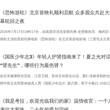
的纪兆龙担任美术指导，还邀请了张謇先生的曾孙、江苏省人大常委会委
巧、高阶速算、幻方构造原理，搭建完整立体四阶幻阵，同时结合拼接匹
接的桥梁。 第二届“中子星·小说月报影视改编价值潜力榜”的评选异常激
市生活相融共生的别样魅力。 银幕内做电影美梦，银幕外致敬造梦的人 2
决，小屏同步直播南通队VS扬州队的比赛。主持人李响、解说员洪超将
慎欣担任本剧顾问。 在演员阵容上，《江海潮生》集结了一支“
典古诗词，实现数理逻辑与传统文化的深度融合，全方位考验少年们的逻
复评阶段共有18篇作品入围，涵盖短篇、中篇、科幻三大类别。经过终
湖光嘉年华下属的「观看」单元，将精选中外经典电影，为观众献上兼具
袂为大家带来比赛的精彩解读。目前，在积分榜上，宿迁队与常州队同积
《恐怖游轮》北京首映礼顺利启航 众多观众共赴大
天团”。白玉兰奖、飞天奖双奖得主何冰饰演张謇，深耕演技数十载的他
维、统筹能力、抗压能力与团队协作素养。 本期十位少年分为两组
团的深入研讨与审慎评议，最终9篇作品脱颖而出，成功入选终评榜单。 
性与商业性的展映片单。不仅如此，展映还将因地制宜打造多元化放映场
分，宿迁队凭借净胜球优势排名第三。这场比赛的胜负走向，将直接决定
幕轮回之夜
其擅长诠释兼具风骨与情怀的形象。这次，为了呈现好张謇的文人儒雅、
宇轩、陈铭意两位专业领队分别带队布局，两种截然不同的带队风格、战
终评的9篇作品分别为： 活动现场，主办方为上榜作者颁发荣誉证书。榜
深度融合常熟的自然肌理与人文底蕴，在常熟的湖光山色里搭建户外银幕
球队的排名位次。 大胜无锡士气高涨，宿迁主场静候强敌 “苏超”上一个
果敢与家国赤诚，何冰大量阅读资料，悉心琢磨人物，从生活化还原入手
路正面交锋，谁将更胜一筹、成功晋级下一赛程？今晚拭目以待！ 
动总策划及推介人、著名编剧、导演陈宇对上榜作品进行了影视改编价值
观众在不同的自然与文化场域中，获得前所未有的沉浸式光影体验。本次
日，最精彩的对决当属宿迁队客场挑战无锡队。最终，宿迁队反客为主，
2026年7月17日19时17分，由英国导演克里斯托弗·史密斯执导、梅利莎
角色，以形神兼备的演绎，将乱世先驱的坚守与担当诠释得淋漓尽
理性剖析战局，“班主任”黄圣依暖心回归 首期节目迎来张泉灵惊喜加
介。他结合市场前景与创作经验，深度剖析了每部作品的故事内核、人物
影片，都将通过公益放映形式开放预约，借此让电影回归大众。 「典礼
高驰的梅开二度，以4:2战胜无锡队，终结对手不败金身。这场胜利，让
领衔主演的悬疑经典电影《恐怖游轮》在北京英皇电影城（三里屯太古里
一众实力派演员，共同塑造着一个有血有肉、有情有义的时代群像。
她将从成长角度解读少年的赛场表现，输出专业的教育观点，为少年们带
及影视化潜力，为后续的IP孵化与影视改编提供了专业而富有洞见的方向
将举办“拾光之约荣誉典礼”，邀请幕前幕后电影人，星光汇聚点亮常熟。
全队上下士气高涨。进球功臣高驰表示，这场比赛队友们的发挥都十分出
举办“一起登船坠入循环”主题首映礼。300名影迷齐聚一堂，共同见证了
中，杨立新饰演的通州巨商沈敬夫重信守义，闻听张謇要办纱厂，第一个
刻启发。在激烈的赛场比拼中，张泉灵看见少年们思路受阻后及时调整策
引。 第二届“中子星·小说月报影视改编价值潜力榜”的圆满落幕不仅是对
以“回望十年光影、致敬同行伙伴、开启全新未来”为主线，在表彰“拾光影
在他看来，无锡队是综合实力很强的队伍，自己和队友只能全程依靠高强
被全球影迷奉为“无限循环题材鼻祖”的影片首次登陆内地大银幕。 17年
《国医少年志3》年轻人护肾指南来了！夏之光对
银子，但股金一分没要，他毕生都相信，张謇要问的“道”，能走得通；郝
由衷感慨道“年轻人为什么不怕错，是因为你们可以再来一遍”，在张泉灵
文学与影视跨界探索的深度回望，更是一个崭新的起点。未来，榜单将持
及“拾光伙伴”的同时，回望中国电影的发展脉络与人物足迹，共启中国电
动和顽强拼抢创造进攻机会。“这份来之不易的胜利，离不开每一名队友
登内地大银幕 百万人认证必看神作 自2009年问世以来，《恐怖游轮》
“肾先生”，哪些行为最伤肾？
演的当铺老板蒋孟生，出于从小同窗的情谊，毫不犹豫跟着张謇搞实业，
拨之下，少年们会迎来哪些成长与蜕变？静待节目揭晓！ 作为节目
耕优质文本，期待更多好故事从这里走向荧幕，持续为影视产业的高质量
一个黄金时代的篇章。 每一次思想的碰撞，都将抵达梦的更深处 作为湖
力付出。”高驰表示。 目前，在积分榜上，宿迁队与常州队、苏州队同积1
精妙绝伦的叙事结构、层层递进的悬疑反转以及令人细思极恐的结局，成
是押上自己的家产……与其说《江海潮生》讲的是张謇一个人的故事，不
友，黄圣依再度回归，以细腻敏锐的共情力与成熟通透的育儿理念，成为
注入不竭动力。 产业共振：1992造梦局开街，构筑影视文旅新地标 本
年华的精神角落，「理解」单元将为观众呈现对谈系列活动。「沙龙」将
分，凭借净胜球优势暂列第三位，与排名第二的无锡队也只有2分的差距
数观众心中的烧脑神作。豆瓣评分长年保持在8.5，累计超过百万人打分
由京东健康联合冠名，江苏卫视、音你文化联合出品，聚仁传媒承制的全
是一群人的故事。在风云激荡的变局下，在风雨如晦的岁月里，“江海潮生
们的暖心后盾。赛场之上，她总能精准捕捉选手们的临场心态变化和细微
的另一大亮点是1992造梦局的正式开街。作为盐城“短剧之城”建设的核
形交流、开放互动与轻社交形式，为不同电影爱好者提供一个全方位交流
本轮无锡队轮空的情况下，宿迁队若能全取三分，将让自己的排名更进一
列豆瓣电影TOP250第191位。从论坛时代到短视频时代，从影迷圈层到
档中医文化明星体验真人秀《国医少年志3》第六期，将于今晚21:10在
四个字，自带澎湃如潮的力量。 这是一次深情的回望，更是一
绪，在开场前她特别提到华璟甜，去年赛场落泪，今年依旧勇敢站上舞台
体，1992造梦局依托丰富多元的拍摄场景，已构建起“创作—拍摄—制作
的平台。「大师班」则将邀请顶级电影创作者亲临现场，以大师公开课形
对此，宿迁队主教练张玉宁却显得十分谦逊，在采访中直言“宿迁是弱队”
观众，这部作品始终保持着惊人的讨论热度——关于结局的解读、循环逻
视、ai荔枝播出。本期，国医少年团不仅将破解“中风谜案”，还将解锁望
人的对话。8月12日起，每晚19:30锁定江苏卫视幸福剧场《江海潮生》
份勇气特别可嘉。“我这个‘班主任’今年又来了，还要再给他们加油”，一
化”的全产业链影视生态。街区不仅拥有多种主题的实景拍摄基地，还配
打造专业电影课堂。「工作坊」将以沉浸式实践工作坊的形式，拓宽创作
对任何一个对手都要立足于拼。本赛季开始前，张玉宁曾喊出“进入前八”
推演以及隐藏细节的分析至今仍层出不穷。 影片讲述了单亲母亲杰丝（
健康、护肾课堂、健康求真等精彩内容。哪些健康误区值得警惕？又有哪
《我是考拉，欢迎光临我们的家》温情收官：一个
跨越时代的精神力量！
出了她对少年们始终如一的守护与期待。 从单人抢位的实力突围，
后期制作中心、服装道具库、艺人库等专业服务，致力于实现“一城千面
界，打造专属艺术工坊。这不仅是一场观影盛会，更是一次思想与创造的
号，当时外界普遍认为宿迁队完成该目标存在不小难度。但随着它接连战
·乔治饰）与一群朋友乘游艇出海游玩，途中遭遇风暴，众人被迫弃船，
单实用的养生妙招值得收藏？答案即将揭晓！ 病发现场抽丝剥茧，国医
考拉大家族，二十年的爱与守候