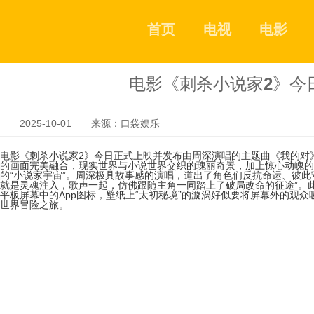
首页
电视
电影
电影《刺杀小说家2》今
2025-10-01 来源：口袋娱乐
电影《刺杀小说家2》今日正式上映并发布由周深演唱的主题曲《我的对
的画面完美融合，现实世界与小说世界交织的瑰丽奇景，加上惊心动魄的
的“小说家宇宙”。周深极具故事感的演唱，道出了角色们反抗命运、彼此
就是灵魂注入，歌声一起，仿佛跟随主角一同踏上了破局改命的征途”。
平板屏幕中的App图标，壁纸上“太初秘境”的漩涡好似要将屏幕外的观
世界冒险之旅。