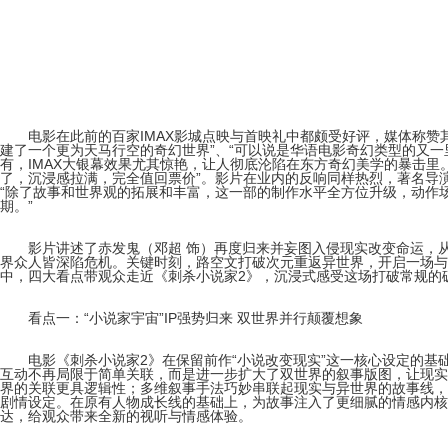
电影在此前的百家IMAX影城点映与首映礼中都颇受好评，媒体称赞其“
建了一个更为天马行空的奇幻世界”、“可以说是华语电影奇幻类型的又一
有，IMAX大银幕效果尤其惊艳，让人彻底沦陷在东方奇幻美学的暴击里
了，沉浸感拉满，完全值回票价”。影片在业内的反响同样热烈，著名导
“除了故事和世界观的拓展和丰富，这一部的制作水平全方位升级，动作
期。”
影片讲述了赤发鬼（邓超 饰）再度归来并妄图入侵现实改变命运，从
界众人皆深陷危机。关键时刻，路空文打破次元重返异世界，开启一场与
中，四大看点带观众走近《刺杀小说家2》，沉浸式感受这场打破常规的
看点一：“小说家宇宙”IP强势归来 双世界并行颠覆想象
电影《刺杀小说家2》在保留前作“小说改变现实”这一核心设定的基础上
互动不再局限于简单关联，而是进一步扩大了双世界的叙事版图，让现实
界的关联更具逻辑性；多维叙事手法巧妙串联起现实与异世界的故事线，
剧情设定。在原有人物成长线的基础上，为故事注入了更细腻的情感内核
达，给观众带来全新的视听与情感体验。