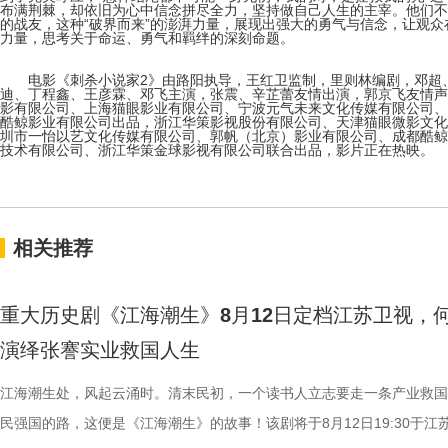
布满荆棘，却依旧为心中信念拼尽全力，坚持做自己人生的主宰。他们不
的战友，这种“破界而来”的澎湃力量，展现出强大的勇气与信念，让观
力量，思考关于命运、勇气和羁绊的深刻命题。
电影《刺杀小说家2》由路阳执导，王红卫监制，里则林编剧，邓超、
迪、丁程鑫、王彦霖、邓飞主演，张震、辛芷蕾友情出演，郭京飞友情声
影有限公司、上海猫眼影业有限公司、宁波元气未来文化传媒有限公司、
酷鲸影业有限公司出品，浙江华策影视股份有限公司、天津猫眼微影文化
圳市一怡以艺文化传媒有限公司、郭帆（北京）影业有限公司、成都酷鲸
技术有限公司、浙江华策金球影视有限公司联合出品，影片正在热映。
相关推荐
重大历史剧《江海潮生》8月12日定档江苏卫视，
演绎张謇实业救国人生
江海潮生处，风起云涌时。清末民初，一个读书人立志要走一条产业救国
民强国的路，这便是《江海潮生》的故事！该剧将于8月12日19:30于江