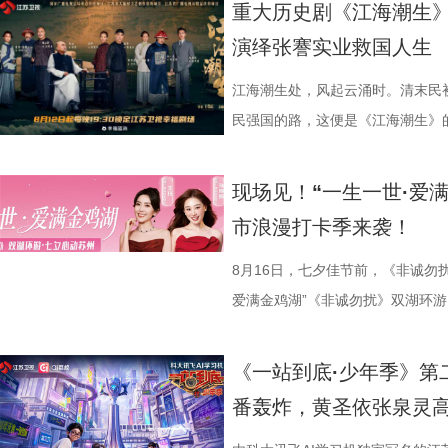
重大历史剧《江海潮生》
演绎张謇实业救国人生
江海潮生处，风起云涌时。清末民
民强国的路，这便是《江海潮生》的故
幸福剧场播出。 作为国家广
材文艺创作资助项目、 江苏省广
现场见！“一生一世·爱
历史敬意与文化匠心。该剧由江苏
市浪漫打卡季来袭！
份有限公司、中共南通市委宣传部
衔主演（按姓氏笔画排序），打破
8月16日，七夕佳节前，《非诚勿
的人生历程，引领观众在百年时光对
爱满金鸡湖”《非诚勿扰》双湖环游
“兼济天下苍生”的民本意识、
活动紧密围绕园区“一生一世·爱满金
正剧框架 讲述一位“状元”的
《非诚勿扰》节目组联合苏州工业
《一站到底·少年季》第
沧浪。 1894年，41岁的
官方微博、抖音、视频号及ai荔枝
番轰炸，黄圣依张泉灵
后就要挨打的现实，他毅然放弃功
珏、孙嬿婉将携手《非诚勿扰》人