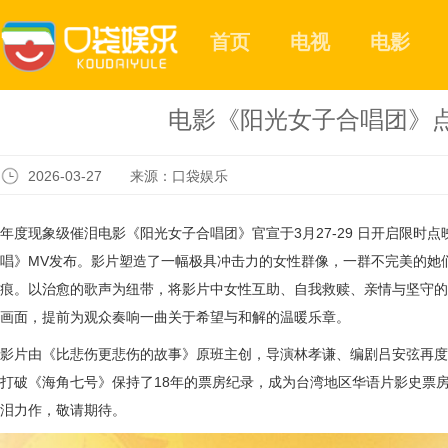
首页
电视
电影
电影《阳光女子合唱团》点
2026-03-27 来源：口袋娱乐
年度现象级催泪电影《阳光女子合唱团》官宣
于
3
月
27-29
日开启限时点
唱》
MV
发布
。影片塑造了一幅极具冲击力的女性群像，一群不完美的她
痕。以治愈
的
歌声为纽带，将影片中女性互助、自我救赎、亲情与坚守
画面，提前为观众奏响一曲关于希望与和解的温暖乐章。
影片由《比悲伤更悲伤的故事》原班主创
，
导演林孝谦、编剧吕安弦再度
打破《海角七号》保持
了
18
年的票房纪录，成为台湾地区华语片影史票
泪力作，敬请期待。