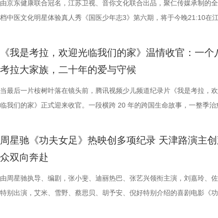
年华的精神角落，「理解」单元将为观众呈现对谈系列活动。「沙龙」将
分，凭借净胜球优势暂列第三位，与排名第二的无锡队也只有2分的差距
数观众心中的烧脑神作。豆瓣评分长年保持在8.5，累计超过百万人打分
由京东健康联合冠名，江苏卫视、音你文化联合出品，聚仁传媒承制的全
是押上自己的家产……与其说《江
友，黄圣依再度回归，以细腻敏锐
注入不竭动力。 产业共振：199
形交流、开放互动与轻社交形式，为不同电影爱好者提供一个全方位交流
本轮无锡队轮空的情况下，宿迁队若能全取三分，将让自己的排名更进一
列豆瓣电影TOP250第191位。从论坛时代到短视频时代，从影迷圈层到
档中医文化明星体验真人秀《国医少年志3》第六期，将于今晚21:10在
是一群人的故事。在风云激荡的变局
们的暖心后盾。赛场之上，她总能
的另一大亮点是1992造梦局的正
的平台。「大师班」则将邀请顶级电影创作者亲临现场，以大师公开课形
对此，宿迁队主教练张玉宁却显得十分谦逊，在采访中直言“宿迁是弱队”
观众，这部作品始终保持着惊人的讨论热度——关于结局的解读、循环逻
视、ai荔枝播出。本期，国医少年团不仅将破解“中风谜案”，还将解锁望
四个字，自带澎湃如潮的力量
绪，在开场前她特别提到华璟甜，
体，1992造梦局依托丰富多元的
打造专业电影课堂。「工作坊」将以沉浸式实践工作坊的形式，拓宽创作
对任何一个对手都要立足于拼。本赛季开始前，张玉宁曾喊出“进入前八”
推演以及隐藏细节的分析至今仍层出不穷。 影片讲述了单亲母亲杰丝（
健康、护肾课堂、健康求真等精彩内容。哪些健康误区值得警惕？又有哪
人的对话。8月12日起，每晚19:
份勇气特别可嘉。“我这个‘班主任
化”的全产业链影视生态。街区不
《我是考拉，欢迎光临我们的家》温情收官：一个
界，打造专属艺术工坊。这不仅是一场观影盛会，更是一次思想与创造的
号，当时外界普遍认为宿迁队完成该目标存在不小难度。但随着它接连战
·乔治饰）与一群朋友乘游艇出海游玩，途中遭遇风暴，众人被迫弃船，
单实用的养生妙招值得收藏？答案即将揭晓！ 病发现场抽丝剥茧，国医
跨越时代的精神力量！
出了她对少年们始终如一的守护
后期制作中心、服装道具库、艺人
考拉大家族，二十年的爱与守候
撞。 「参与」单元则将通过「光影极客限时创作赛」，面向全国遴选优质
京队、苏州队、无锡队等传统强队，这支昔日并不被看好的球队一路高歌
一艘名为“埃俄罗斯”号的神秘游轮。这艘游轮早在1930年便已失踪，船
破解“中风谜案” “病发现场探案”再度开启，国医少年团化身“健康侦探”，
轮答的默契博弈，再到项目实战的
站拍遍”的影视拍摄服务目标。 1
视频创作者，开展限时20小时的创作竞赛主题沙龙与作品展映，让更多
进，正不断上演“霸王归来”的“好戏”。此番坐拥主场之利，宿迁队能乘胜
一人。随处可见的血迹、神秘的指示、接踵而至的凶杀事件，将杰丝拖入
活环境、身体表现等线索中抽丝剥茧，还原病发真相。看似平常的生活习
当最后一片桉树叶落在镜头前，腾讯视频少儿频道纪录片《我是考拉，欢
究竟哪一队能冲破关卡、率先晋级？今
业布局上迈出了坚实一步。潜力榜
“造梦”的乐趣。 梦的乐园不止光影，编织更多现实的乐趣 在电影之外，
击、连奏凯歌吗？ 常州摇身一变成“常威”，全力冲击四连胜 和宿迁队一
无法逃脱的恐怖轮回——她必须反复经历同一段噩梦，而每一次循环都隐
后，却暗藏健康危机，四人一路推理、层层分析，最终能否锁定真正病因
临我们的家》正式迎来收官。一段横跨 20 年的跨国生命故事，一整季治
视频《一站到底·少年季》第二季
质文学IP在盐城落地转化，实现“内
年华还以“电影+”为核心设立「生活」单元，多种玩法营造兼具电影氛围
赛季常州队也给球迷们带来了足够多的惊喜。他们不仅在揭幕战中3:0完
更深的真相。 如今，这部曾陪伴无数影迷深夜研究剧情的经典之作终于
案结束后，李峰师父结合案例揭秘中风预警信号，陈妍希听得频频“对号
暖的朝夕陪伴，缓缓落下温柔帷幕。节目上线以来，无数家庭被镜头里软
逐，看强者如何高光登场、强势突
业资源，不仅为街区注入了持续的
活烟火气的沉浸式体验。「特色市集」结合电影元素，打造一场融合艺术
届亚军南通队，而且最近三场比赛接连战胜镇江队、盐城队、连云港队，
陆内地影院。相比电脑与手机屏幕，大银幕所带来的沉浸体验将进一步放
座”，一句“我有时候也会”瞬间把夏之光吓得连喊“快去医院”。随后，师父
爱的考拉、动人的保育故事与专业详实的自然科普深深打动，留下许多触
配套体系。 多方联动：共筑影视生
周星驰《功夫女足》热映创多项纪录 天津路演主创
与生活美学的文化奇遇。「演出快闪」将带来充满夏日活力的舞蹈表演，
三连胜的同时，稳居积分榜第四位，从“常宝”摇身一变成为“常威”。 不过
片的悬疑氛围与情绪张力——每一次重复出现的场景、每一个细微的伏笔
传授预防口诀和推经点穴降压操，夏之光秒变“带练老师”，一本正经带着
心的观看回忆。 图片1 (1).jpg 图片2 (1).jpg 一整季萌趣治愈，解锁考拉
秀文学作品的展示平台，更是多方
众双向奔赴
律互动中点燃欢乐氛围。「全城多巴胺激活计划」则将贯穿全城开展打卡
下来常州队将迎来“魔鬼”赛程，除了宿迁队之外，将陆续迎战泰州队、徐
一次命运轮回的开启，都将在影院里获得前所未有的震撼呈现。 沉浸式
边学边练，陈妍希却忍不住笑称：“动作越标准越好笑！” 观耳辨健康，
松弛日常 整部纪录片没有戏剧化冲突，只用纯粹纪实镜头捕捉考拉家族
场，江苏世纪新城集团、中子星影
动，让光影之美成为点亮常熟的景色。 湖光嘉年华由中国电影产业集团
队、无锡队和苏州队，稍有不慎排名或将出现大变化。对此，主教练郑小
验 限定周边引爆收藏热情 首映礼当晚，英皇电影城大堂被精心还原为一
年团开启“肾气大测评” 新师父刘兰英登场，一场趣味十足的“观耳识健康”
生活，把独一份的“软萌治愈”送到观众眼前。我们认识了一整个性格鲜活
由周星驰执导、编剧，张小斐、迪丽热巴、张艺兴领衔主演，刘嘉玲、佐
议，此举标志着三方将在剧本开发
限公司、常熟市人民政府主办，中影江南（苏州）电影产业有限公司、中
终保持着很清醒的认识。“今年各个对手都很强，没有弱队，我们每一场
雾海面”——血色海面上的巨轮正驶向未知真相，仿佛将“埃俄罗斯”号的
率先开启。夏之光意外获评“夯中之夯”，陈妍希、李雅娟、高卿尘也纷纷
拉明星天团：自带贵公子气质、一见到桉树叶就丢掉偶像包袱的园草小叶
特别出演，艾米、雪野、蔡思贝、胡予安、倪好特别介绍的喜剧电影《功
构建可持续发展的影视产业生态。
意（北京）电影有限公司、中影（文创）北京电影有限公司、中共常熟市
都赢得很艰难。7月、8月的四场球，对手的积分都比较靠前，我们还是
围从银幕延伸至现实。8位coser化身电影中的核心角色，2位露脸版“杰丝
专属“健康测评”，现场笑料不断。 除了耳朵，身体还有哪些细节藏着健
眼里只有干饭、冲锋像小坦克的食神小九； 一天睡足二十小时、随处皆
足》爆笑热映中。
丰富了活动内涵。都市剧《余音》