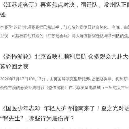
「观看」「典礼」「理解」「生活」「参与」五大主题活动单元，邀请每
集结顶尖创作力量，白玉兰、
节，参与者将获颁“觅缘通关证书”。 
料，掌握幻方、数独、杨辉三角、
作，点亮IP改编新航向 作为本次
《江苏超会玩》再迎焦点对决，宿迁队、常州队正
爱电影、爱生活的人，在常熟的湖光山色中，共同完成一次关于观看、感
稀缺性，创作的高品质，进一
扰》官方微博、抖音、视频号及a
综合常识等多元内容，极致考验全
视改编价值潜力榜”的发布备受瞩
锋
连接的集体体验。 同步发布的主视觉海报与主题活动单元海报，以常熟
海潮生》汇聚了一众优秀主创。总
共同展示各打卡点特色风景。8月1
可直接解锁终极项目挑战专属资
《小说月报》《小说月报·大字版
步路线“雄鹰线”为灵感、以“雕刻现在 飞向未来”为寓意，绚烂的湖面与斑
本赛季“苏超”常规赛赛程已然过半，前八名的竞争日趋白热化。今晚，由
之一，总导演王伟民执导过《孤舟
与心动的城市漫游，一次《非诚勿
阵作为终极试炼的PBL项目挑战
名文学期刊2024年第9期至2025
线路相映成趣，将为观众打开一条光影与现实交织的道路，解锁影像艺术
卫视、ai荔枝联动打造的《江苏超会玩》将大屏直播宿迁队与常州队的焦
陈敏正担任造型指导、《天下长河
片11.png
的知识全部投入实操应用，在任务
影视改编潜力的佳作，旨在为影视
市生活相融共生的别样魅力。 银幕内做电影美梦，银幕外致敬造梦的人 2
决，小屏同步直播南通队VS扬州队的比赛。主持人李响、解说员洪超将
的纪兆龙担任美术指导，还邀请了
巧、高阶速算、幻方构造原理，搭
接的桥梁。 第二届“中子星·小说
湖光嘉年华下属的「观看」单元，将精选中外经典电影，为观众献上兼具
袂为大家带来比赛的精彩解读。目前，在积分榜上，宿迁队与常州队同积
慎欣担任本剧顾问。 在演员阵
典古诗词，实现数理逻辑与传统文
复评阶段共有18篇作品入围，涵
《恐怖游轮》北京首映礼顺利启航 众多观众共赴大
性与商业性的展映片单。不仅如此，展映还将因地制宜打造多元化放映场
分，宿迁队凭借净胜球优势排名第三。这场比赛的胜负走向，将直接决定
天团”。白玉兰奖、飞天奖双奖得
维、统筹能力、抗压能力与团队
团的深入研讨与审慎评议，最终9
幕轮回之夜
深度融合常熟的自然肌理与人文底蕴，在常熟的湖光山色里搭建户外银幕
球队的排名位次。 大胜无锡士气高涨，宿迁主场静候强敌 “苏超”上一个
其擅长诠释兼具风骨与情怀的形象
宇轩、陈铭意两位专业领队分别带
终评的9篇作品分别为： 活动现
观众在不同的自然与文化场域中，获得前所未有的沉浸式光影体验。本次
日，最精彩的对决当属宿迁队客场挑战无锡队。最终，宿迁队反客为主，
2026年7月17日19时17分，由英国导演克里斯托弗·史密斯执导、梅利莎
果敢与家国赤诚，何冰大量阅读资
路正面交锋，谁将更胜一筹、成
动总策划及推介人、著名编剧、导
影片，都将通过公益放映形式开放预约，借此让电影回归大众。 「典礼
高驰的梅开二度，以4:2战胜无锡队，终结对手不败金身。这场胜利，让
领衔主演的悬疑经典电影《恐怖游轮》在北京英皇电影城（三里屯太古里
角色，以形神兼备的演绎，将乱
理性剖析战局，“班主任”黄圣依
介。他结合市场前景与创作经验，
将举办“拾光之约荣誉典礼”，邀请幕前幕后电影人，星光汇聚点亮常熟。
全队上下士气高涨。进球功臣高驰表示，这场比赛队友们的发挥都十分出
举办“一起登船坠入循环”主题首映礼。300名影迷齐聚一堂，共同见证了
一众实力派演员，共同塑造着一
她将从成长角度解读少年的赛场表
及影视化潜力，为后续的IP孵化
以“回望十年光影、致敬同行伙伴、开启全新未来”为主线，在表彰“拾光影
在他看来，无锡队是综合实力很强的队伍，自己和队友只能全程依靠高强
被全球影迷奉为“无限循环题材鼻祖”的影片首次登陆内地大银幕。 17年
中，杨立新饰演的通州巨商沈敬夫
刻启发。在激烈的赛场比拼中，张
引。 第二届“中子星·小说月报影
《国医少年志3》年轻人护肾指南来了！夏之光对
及“拾光伙伴”的同时，回望中国电影的发展脉络与人物足迹，共启中国电
动和顽强拼抢创造进攻机会。“这份来之不易的胜利，离不开每一名队友
登内地大银幕 百万人认证必看神作 自2009年问世以来，《恐怖游轮》
银子，但股金一分没要，他毕生都相
由衷感慨道“年轻人为什么不怕错，
文学与影视跨界探索的深度回望，
“肾先生”，哪些行为最伤肾？
一个黄金时代的篇章。 每一次思想的碰撞，都将抵达梦的更深处 作为湖
力付出。”高驰表示。 目前，在积分榜上，宿迁队与常州队、苏州队同积1
精妙绝伦的叙事结构、层层递进的悬疑反转以及令人细思极恐的结局，成
演的当铺老板蒋孟生，出于从小同
拨之下，少年们会迎来哪些成长
耕优质文本，期待更多好故事从这