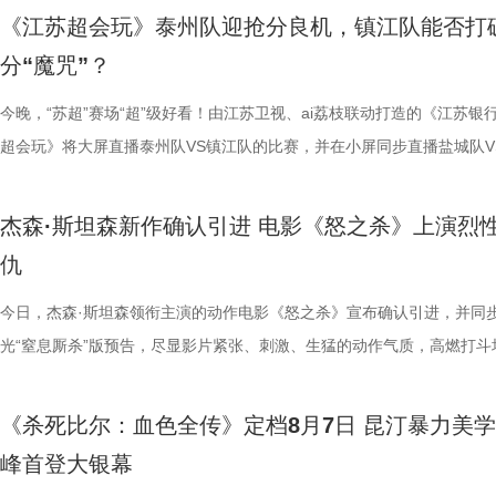
早已成为经得住时间考验的作品。“十多年之后依然新奇的无限嵌套循环
树叶；野外考拉单胎进化逻辑、野外栖息地危机、迁地保护野外复壮长远
胜。第二大看点则聚焦于原汁原味的无厘头喜剧风格。从目前释出的物料
星驰导演的电影素以天马行空、充满脑洞著称，他总能在看似荒诞的设定
走廊”，“钝刀割肉”“疼到眼前一黑”等真实描述，让夏之光、高卿尘震惊不
机会，还是一场迟到了17年的大银幕之约。 从论坛时代到短视频时代，
《江苏超会玩》泰州队迎抢分良机，镇江队能否打
构，经典真的永远不过时。” 上映前夕，影片超前点映已在全国率先开启
等专业知识，都通过日常饲养场景自然输出。孩子看得津津有味，家长也
看，电影依然保留着那种荒诞中透着温情的幽默底色。密集的喜剧笑料与
建出自洽而动人的世界观，将日常细节转化为极具戏剧张力的笑料，同时
李雅娟分享自己的痛经经历，陈妍希也提醒大家多理解女性经期状态。痛
迷圈层到大众观众，这部作品始终保持着惊人的讨论热度。关于结局的解
分“魔咒”？
批观众纷纷在社交平台分享观后感：“大银幕太震撼了”“细节多到头皮发麻”
完整野生动物保育知识，真正实现看纪录片的同时完成自然启蒙。 图片11.
路的台词设计层出不穷，力求让观众在捧腹大笑之余，也能感受到周氏喜
对人物成长与团队精神的深刻观照。想必《功夫女足》也延续了这一创作
的“忍忍就好”吗？ 杭州市中医院中医妇科主任医师马景师父通过黑巧克
循环逻辑的推演以及隐藏细节的分析至今仍层出不穷。如今，这部曾陪伴
完立刻想二刷”。这些评价也印证了一个事实——《恐怖游轮》不仅属于
图片12 (1).jpg 一场双向奔赴的陪伴，节目完结但故事未完待续 上线至
生活细节的独特解构。 与幽默风格相辅相成的，是表现形
因，他将功夫足球的舞台拓展至全球性赛事，风格迥异的多国队伍轮番登
红汤、暖宝宝等日常话题，带领国医少年团破解痛经护理误区。高卿尘凭
影迷深夜研究剧情的经典之作终于首次登陆内地影院。相比电脑与手机屏
今晚，“苏超”赛场“超”级好看！由江苏卫视、ai荔枝联动打造的《江苏银
十七年，它同样属于今天。豆瓣8.5分、超百万人评分的成绩，让它成为
数粉丝自发蹲守更新、记录每只考拉生日，把考拉当成生活里温柔精神寄
的大胆突破。第三大看点则是功夫与现代女足跨界碰撞的脑洞设定。影片
各种稀奇古怪的招数与功夫绝技混搭碰撞。如此多样的元素，在周星驰手
活经验答对师父问题，被夸“适合学妇科”，意外找到新赛道。除了常见的
大银幕所带来的沉浸体验将进一步放大影片的悬疑氛围与情绪张力。每一
超会玩》将大屏直播泰州队VS镇江队的比赛，并在小屏同步直播盐城队V
留名的经典，而首次登陆内地大银幕，则让它拥有了全新的生命。 《恐
有人每周奔赴园区只为远远看一眼心爱考拉，有人为每只小家伙剪辑专属
统的功夫招式与绿茵竞技巧妙交织，在动作设计与视听语言上倾注了大量
但不显凌乱，反而因独特的喜剧逻辑而妙趣横生，让人期待他如何延续一
误区，师父还会现场教学哪些缓解痛经的按揉方法？ 3、从“盐”值刺客到升
复出现的场景、每一个细微的伏笔、每一次命运轮回的开启，都将在影院
州队、无锡队VS宿迁队、徐州队VS南京队的三场焦点对决。主持人李响
轮》正在全国院线热映。风暴已至，轮回开启。那艘名为“埃俄罗斯”号的
频，屏幕内外，一场人与考拉、平台与家庭的温柔双向陪伴悄然成型。 
思。传球、防守与射门在此处演化为一场场精心编排的功夫交锋。这种打
疯狂创意，将足球竞技、各路奇招与喜剧包袱熔于一炉，创造出别具一格
公堂，三高风险藏不住了 三高离年轻人很远吗？本期节目中，国医少年
得前所未有的震撼呈现。 百万人认证必看神作 大银幕揭开轮回真相 《恐
老搭档夏宇翔一起，为大家带来本轮赛事的精彩解读。目前，在积分榜上
杰森·斯坦森新作确认引进 电影《怒之杀》上演烈
游轮上的秘密，正等待更多观众走进影院揭晓。
的故事走到了尾声，但属于考拉的生活永远没有休止符。长隆的桉树林依
有认知的奇幻设定，不仅展现了女足队员的柔韧与武艺的刚猛，也为全片
幕奇观。 在电影《功夫女足》中，周星驰的脑洞或许更体现在角色塑造
了一堂“三高健康课”。预防高血压环节，李峰师父通过“身体信号盲盒”带
轮》豆瓣评分长年保持在8.5，超百万观众评价打分，位列豆瓣电影 TOP2
州队2胜3负位列第十，镇江队则六战皆墨排名倒数第一。对两支球队而
仇
日鲜活，八代考拉大家族在这片专属家园里自在吃喝、安然休憩，而横跨
了兼具燃感与爽感的视觉张力。 而在精彩的动作呈现与幽
编排上。影片中，女足队员们性格迥异，彼此间的摩擦反而成为戏剧张力
认识高血压风险，陈妍希“屡屡中招”，高卿尘感叹“姐姐，这节目来的真值
第 191 位。相比单纯依靠反转取胜的悬疑片，《恐怖游轮》将时间循环
场比赛既是荣誉之战，更事关常规赛后半段的走势，双方势必将拼尽全力
国、助力野生考拉种群复壮的保育计划也在稳步推进。 图片15 (1).jpg 
素的包裹之下，影片最能触动观众的，莫过于周星驰导演一贯的人文精神
源。夸张技能混搭竞技场面，碰撞出独特的喜剧火花。可以预见，影片将
笑点拉满。含盐量竞猜中，面包、话梅、泡面等常见食物轮番登场，谁才
惊悚、命运寓言与人性剖析巧妙融合，创造出一个逻辑严密却又充满哲学
州队主场不容有失，“冠军泰”盼逆风起势 对泰州队来说，这是一场不容
今日，杰森·斯坦森领衔主演的动作电影《怒之杀》宣布确认引进，并同
14.jpg 我们暂时和这段温柔的线上陪伴挥手作别，可这段旅程带给我们
四大看点在于接地气的小人物成长与蜕变。 剧中的女足队员们并非完美
集笑料中展现一支队伍从摩擦到凝聚的转变，让观众在让观众在欢笑中看
藏最深的“盐”值刺客？随后，高卿尘迎来“摸脉初体验”，认真学习“寸关尺
的故事世界。许多观众在首次观影后往往会立刻开启第二遍、第三遍观看
比赛！ 此前四场比赛，泰州队接连负于徐州队、无锡队、苏州队等传统
光“窒息厮杀”版预告，尽显影片紧张、刺激、生猛的动作气质，高燃打斗
不会消散，看过考拉母子间的不舍牵挂，读懂保育员二十年默默坚守，了
她们在面对强敌和外界施压时，同样会历经迷茫、退缩与自我怀疑。正是
长和坚持。这份奇思，正是《功夫女足》献给观众的独特惊喜。 电影《
次上手诊脉，现场又紧张又好笑。 高血糖环节则化身趣味公堂，大米粥
为寻找那些隐藏在细节中的线索与答案。 在今日发布的定档预告中可以
仅在扬州身上全取三分，表现可以用差强人意来形容。究其原因，在于泰
与肃杀氛围扑面而来。《怒之杀》作为杰森·斯坦森近五年来最刺激的限
危物种保护的重量后，心底生出对所有弱小生命的温柔与敬畏，会长久留
真实的脆弱与挣扎，让她们在团队默契与不屈斗志下的逆风翻盘更具说服
足》由周星驰执导并编剧，张小斐、迪丽热巴、张艺兴领衔主演，刘嘉玲
瓜、小夜灯接连登场“喊冤”，国医少年团边断案边解锁控糖知识。随后的
影片讲述了单亲母亲杰丝（梅利莎·乔治饰）与一群朋友乘游艇出海游玩
核心阵容的流失。新赛季，泰州队阵中缺少了巴特、樊超等诸多核心球员
银幕复仇爽片，在延续其拳拳到肉的硬核动作风格之外，更以直白凌厉、
《杀死比尔：血色全传》定档8月7日 昆汀暴力美
我们静静期待下一次相逢，再走进这个满是温暖与生机的考拉之家，八代
也更容易让身处现实中的普通观众产生深度共鸣。 电影《
藤健特别出演，艾米、雪野、蔡思贝、胡予安、倪好特别介绍，赵丽娜、
脂环节，李雅娟自述是高血脂患者，国医少年团开启现场问诊。夏之光一
中遭遇风暴，众人被迫弃船，登上一艘路过的巨大游轮。这艘名为“埃俄罗
心轮换出现断层。如此一来，球队战斗力明显下滑，曾经固若金汤的防守
爆头的感官冲击，点燃动作片影迷期待。 影片由让-弗朗索瓦·雷切执导
峰首登大银幕
大家族的故事仍在继续，我们的故事也是。
女足》由周星驰执导并编剧，张小斐、迪丽热巴、张艺兴领衔主演，刘嘉
靖、张继聪、欧阳万成友情出演，陈旻、李卓媚、秦鹏飞、张天一、孙子
入“问诊”状态，从饮食到作息层层追问，被夸“好专业”。师父现场解锁“三
的游轮早在1930年便已失踪，船上空无一人。随处可见的血迹，神秘的
频出现漏洞。目前，泰州队失球数达9个，仅略少于镇江队的13个，后场
·斯坦森领衔主演，将以生猛复仇贴脸暴击的烈度与全新海上密闭空间厮