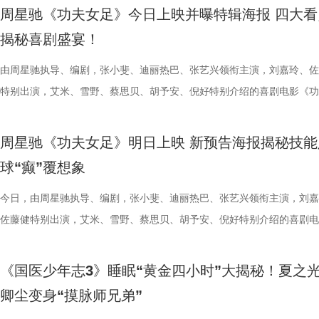
传部、常熟高新技术产业开发区、常熟文旅发展集团有限公司承办。 8月
心态，一场场打、一场场做准备。”郑小田说道。 那么，究竟是宿迁队继
位蒙面版“杰丝”穿梭于人群之间，让现场观众仿佛置身于循环之中。 现
号？刘兰英师父带领国医少年团通过耳朵、指甲等细节了解身体状态，并
席睡眠官笑哥； 当年四处示爱、如今佛系养老的Happy； 曾经霸气护树
要取景地，通过影像语言展现盐城
周星驰《功夫女足》今日上映并曝特辑海报 四大看
至18日，以拾光为名，赴光影之梦。湖光嘉年华，让我们与电影同行。
卫“项羽故里”的荣光，还是常州队迎来创纪录的四连胜？今晚19:30，锁
影迷准备了极为丰富的限定周边。精美工艺海报上，杰丝手持染血利斧站
传授养耳、护肾的实用小妙招。高卿尘现场上演“手搓吴彦祖”名场面，轻
动给后辈让道的Edison； 16 岁优雅美人Alice，专属树叶糊配奶粉的老
了“剧有料”分享活动，邀请陈宇、
揭秘喜剧盛宴！
卫视、ai荔枝《江苏超会玩》，悬念即将揭晓，让我们一起为家乡球队加
邮轮甲板之上，脚下猩红海面如同镜像般倒映出另一个自己。看似平平无
趣的互动中，大家也对肾脏健康有了更多认识。 护肾课堂欢乐开讲，夏
日常； 还有黏着妈妈不肯独立的“妈宝”洋葱头。 图片3.jpg 图片4 (1).jpg
张楚、老藤等业内大咖，围绕“什么
彩！
游轮舷窗画面明信片，用手掌摁住再放开，竟在黑漆漆的舷窗中浮现另一
身“肾先生”代言人 什么习惯最伤肾？哪些护肾方式其实是误区？夏之光
戳中全网可爱画面至今历历在目：慢吞吞啃叶子时微醺的小脸、从树上笨
由周星驰执导、编剧，张小斐、迪丽热巴、张艺兴领衔主演，刘嘉玲、佐
达观众”的主题展开深入探讨，围
掌，似乎有人试图呼救。电影中经典的“Go to Theater（剧院等你）”镜
持人，与“肾先生”展开一场爆笑访谈，通过轻松有趣的情景演绎带大家重
落的笨拙身形、搬新家后被雌性邻居包围荷尔蒙爆棚的小叶子，还有洋葱
特别出演，艾米、雪野、蔡思贝、胡予安、倪好特别介绍的喜剧电影《功
花。 随着盐城师范学院青年影视
化为透卡和斧头透扇，观众可在任何地方透过透卡回到“埃俄罗斯号”的洗
识肾脏健康。 随后，刘兰英师父现场教授补肾穴位、健肾小动作和日常
一次离开妈妈，独自和哥哥姐姐相处时慌张又懵懂的模样。无数观众被这
足》发布“众神经归位”喜剧特辑和“今日开赛”版海报，并于今日正式上映
地的揭牌，盐城在影视人才培育方
里，仿佛也在呼吁观众都进入影院完整感受这部影片的精妙。表面上显示
法。陈妍希挑战养生饮品，喝出“痛苦面具”；夏之光示范补肾手法时“下手
加修饰的可爱治愈，在快节奏生活里，从考拉慢节奏日常中寻得片刻喘息
影官宣至今，收获了大量网友的关注。影片讲述了“至尊无敌杯”开赛在即
学、影视、文旅等多方资源，将有
周星驰《功夫女足》明日上映 新预告海报揭秘技能
神秘人的徽章，撕开后竟显露女主角杰丝的面容，观众们也收获了惊喜体
不留情，高卿尘体验后直呼“一下子就通了”，护肾课堂笑点不断。还有哪
幕里满是“看完瞬间抚平内耗”“考拉过上了我想过的生活”的走心留言。 图
众顶尖球队即将展开一场前所未有的巅峰对决！而此时的功夫女足队员们
有全国影响力的影视文化高地和文
球“癫”覆想象
似乎和刚进入第一轮循环的杰丝一起揭露了神秘人的身份。此外，现场还
单实用的养肾方法，等待国医少年团现场解锁？ 求真挑战欢乐升级，护
5.jpg 图片6 (1).jpg 藏在桉树叶下的深情，读懂万物共通的温柔 如果说
直接拿了地狱难度剧本？！对手各个身怀绝技，外界也在层层施压，赛场
集章活动，影迷们踊跃参与，将这份独特的“登船凭证”珍藏带回家。 大
边玩边学 护肾求真挑战正式开启，刘兰英师父围绕护肾食材、养肾动作
节目出圈密码，贯穿全季的亲情羁绊、双向守护，则是戳中千万女性家庭
一环套一环……她们能否靠功夫在绿茵场上逆风翻盘？影片今日公映，并
今日，由周星驰执导、编剧，张小斐、迪丽热巴、张艺兴领衔主演，刘嘉
浸观影 首批观众口碑出炉 19时17分，随着影厅灯光渐暗，这场等待了1
搭配等内容，为大家分享实用健康知识。挑战过程中，夏之光化身高卿尘
的情感内核。观众们被片中细腻情感深度共情，尤其是洋葱头断奶独立的
启为期五天的全国路演，主创团队将悉数现身映后见面会，与首批观众进
佐藤健特别出演，艾米、雪野、蔡思贝、胡予安、倪好特别介绍的喜剧电
“登船”仪式正式开启。200余名观众在大银幕上沉浸式体验了这场无处可
“场外热线”，隔空支招默契十足，现场火花不断。最后，陈妍希、高卿尘
段，成为全片情绪高光。考拉妈妈Hana整日背着幼崽，即便负重疲惫，
度交流，倾听最新鲜、最真实的观影反馈。 周星驰片场高
《功夫女足》发布“来吧！出招！”版预告及“坐等开场”版海报，并将于明
轮回噩梦。漆黑封闭的影厅完美贴合了游轮孤立无援的压抑氛围，环绕音
验了针灸调理，在轻松欢乐的氛围中收获更多养生知识。 从破解中风谜
分开后仍隔着围栏不停呼唤、四处寻觅的模样，完美复刻人间父母“想放
戏，脑洞大开点燃爆笑赛事 在今日发布的“众神经归位”喜
式上映。随着“至尊无敌杯”赛事进入倒计时，来自世界各地的顶尖球队高
《国医少年志3》睡眠“黄金四小时”大揭秘！夏之
海风、空荡走廊的脚步声、细碎琴音尽数放大。海面风暴来袭时的压迫感
观耳识健康，再到“肾先生”国医讲堂和护肾求真挑战，国医少年团还将解
舍不得”的矛盾心绪。还有20年前远渡重洋的老祖宗淘淘，克服物种繁育
辑中，周星驰导演那原汁原味的无厘头幽默再度席卷片场。演员们在拍摄
结，一场融合功夫奇招与绿茵较量的爆笑视听盛宴即将拉开帷幕。影片讲
卿尘变身“摸脉师兄弟”
轮内部空旷幽深的窒息氛围，在大银幕与环绕声的加持下被极致放大。 “
些容易被忽视的身体提醒？锁定今晚21:10江苏卫视、ai荔枝播出的《国
限，诞下全球唯一海外存活考拉双胞胎，保育员青姐二十余年与它“相爱
情投入，在一次次的尝试中挖掘自身更多可能。周星驰导演也亲自下场示
“至尊无敌杯”开赛在即，一众顶尖球队即将展开一场前所未有的巅峰对决