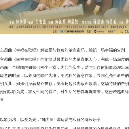
主题曲
《幸福在歌唱》解锁爱与救赎的治愈密码
，编织一场幸福的告别
主题曲
《幸福在歌唱》的旋律以最柔软的力量直抵人心，完成一场深度的
画面
，
合唱团的姐妹们围坐一堂，为
芸熙
庆生
，
爱与陪伴依旧能浇灌出幸
暖意的时光，以并肩的陪伴为壤，用纯粹的善意作泉，共同
点亮生命中的
别女儿，姐妹们身着整齐衣衫，笑着扬起脸庞放声歌唱，这场特殊的告别
她们以歌为翼，将女性间的羁绊、对生活的热忱娓娓道来，这份跨越血缘
量
以歌为壤，以爱为光，
“
她力量
”
谱写爱与和解的绵长乐章
影片以高墙之下的特殊空间为叙事底色，以独特细腻的女性群像视角
，
刻