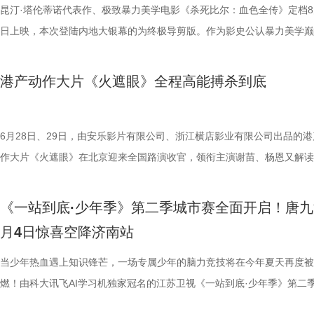
佐藤健特别出演，艾米、雪野、蔡思贝、胡予安、倪好特别介绍，赵丽娜
洪蕾、施予斐、景如洋、李奕臻、赖赖、葛依萱、王奕彤、马睎悦、邹霞
护法”，哪种抗阻运动有助于预防高血压？日常护糖又有哪些小妙招？ 从
接踵而至的凶杀事件，将杰丝拖入一个无法逃脱的恐怖轮回——她必须反
的压力可想而知。 不过，好消息是，在上一场与南通队的比赛中，泰州
命的设定，为观众带来一场新鲜刺激的银幕体验。 电影《怒之杀》引进图.
昆汀·塔伦蒂诺代表作、极致暴力美学电影《杀死比尔：血色全传》定档8
阳靖、张继聪、欧阳万成友情出演，陈旻、李卓媚、秦鹏飞、张天一、孙
桐侥、张娣主演，张琪、房岩、邓月平、CHANYA、许君聪、门腔、冯
人的深夜困扰，到女性经期健康课，再到“三高刺客”的层层现身，国医少
历同一段噩梦，而每一次循环都隐藏着更深的真相…… 而在同步释出的
明显回升，以1:0赢下了这场“宿命对决”，继上届决赛后再度战胜对手。
杰森·斯坦森硬核暴击贴脸输出 密闭空间厮杀肾上腺素飙升 在今日发布的
日上映，本次登陆内地大银幕的为终极导剪版。作为影史公认暴力美学巅
七、洪蕾、施予斐、景如洋、李奕臻、赖赖、葛依萱、王奕彤、马睎悦、
唐香玉、李明远、苗溢伦、鄂靖文、AVANTGARDEY、张美娥、那迪、
将会收获哪些生活里的健康智慧？锁定本期节目，今晚21:10江苏卫视、a
报中，杰丝手持染血利斧站立于邮轮甲板之上，脚下猩红海面如同镜像般
南通队上下兴奋异常。打进制胜一球的吴硕涛表示：“我们前几场的战绩
厮杀”版预告中，杰森·斯坦森孤身置身危机四伏的楼梯间，面对接连不断
作，影片承载着几代影迷的情怀与执念，此次《杀死比尔：血色全传》重
霞、崔桐侥、张娣主演，张琪、房岩、邓月平、CHANYA、许君聪、门
别出演，由深圳电影制片厂有限公司、星辉海外有限公司、上海猫眼影业
枝播出。更多身体发出的“小信号”，等你一起揭晓！
出另一个自己。上下颠倒的人物构图与血色海面形成强烈的视觉冲击，不
好，急需要一场翻身仗，大家都咬着牙、拼着一股劲，就是一定要拿下这
堵与追杀，以凌厉身手展开绝地反击，在狭小空间开启一对多高能打斗。
档，大银幕原汁原味展现昆汀·塔伦蒂诺导演对影片的原初创想，更收录
港产动作大片《火遮眼》全程高能搏杀到底
勉恒、唐香玉、李明远、苗溢伦、鄂靖文、AVANTGARDEY、张美娥、
公司、中国电影产业集团股份有限公司、QUAK LIMITED、深圳乐丰投
现出影片浓烈的悬疑惊悚氛围，也暗示着故事中不断重复、永无止境的循
球！” “泰州发布”则用“一场久违的胜利”来形容这场关键战，并点赞道：“
追逐、持刃肉搏、贴脸爆头等动作名场面轮番上演，高强度高观赏性打斗
独家动画片段、上下篇章合映，一站式呈现酣畅淋漓的复仇狂宴。 微信
冯禧特别出演，由深圳电影制片厂有限公司、星辉海外有限公司、上海猫
有限公司、未来资本投资管理有限公司、小艾科技有限公司、STEAM RO
命。海报上方“越挣扎 越循环”的标语更进一步点明影片核心主题，当命
分拼出了血性，拼出了骄傲，更拼出了球迷心中的希望。”那么，面对联
搭配快节奏的镜头调度，让影片的紧张氛围持续升级。 作为全球最具代
_20260702101109.jpg 影史暴力美学巅峰终极导剪版 首登内地大银幕 
业有限公司、中国电影产业集团股份有限公司、QUAK LIMITED、深圳
HK LIMITED、大喜市影视文化（山西）有限公司、华艺视界（深圳）影
重复，每一次试图逃离的努力，都可能成为下一次循环的起点。 电影《
名垫底的镇江队，泰州队能否继续上演“冠军泰”归来的好戏？ “穷”则思变
动作明星之一，杰森·斯坦森凭借极具观赏性与力量感的动作表演塑造了
汀最具代表性的传奇作品，《杀死比尔》系列自问世以来，便凭借极致的
6月28日、29日，由安乐影片有限公司、浙江横店影业有限公司出品的港
资管理有限公司、未来资本投资管理有限公司、小艾科技有限公司、STE
限公司、万维仁和（北京）科技有限责任公司、深圳大自在创意文化有限
轮》将于7月17日全国上映。这个夏天，一同登上“埃俄罗斯”号，开启命
江队官宣调整教练团队 镇江队什么时候能收获第一场胜利，已然成为新
经典银幕硬汉形象，其干净利落的动作风格早已成为无数观众心中的“动
美学、引领潮流的符号化风格、极具张力的复仇叙事封神影坛，成为跨越
作大片《火遮眼》在北京迎来全国路演收官，领衔主演谢苗、杨恩又解读
ROOD HK LIMITED、大喜市影视文化（山西）有限公司、华艺视界（
司、深圳市八合里投资有限公司、北京高兴文化传媒有限公司、深圳市禧
回！
“苏超”最大的悬念！ 目前，常规赛已经过半，镇江队却只收获了0胜6负
花板”。这部限制级猛片不仅延续了观众熟悉的硬核动作场面，更将封闭
余年的不朽经典，是无数影迷心中的必刷神作。昆汀将中国武侠片、剑戟
细节，并感谢观众对影片的支持和喜爱。《火遮眼》真打真干真解恨，暴
影业有限公司、万维仁和（北京）科技有限责任公司、深圳大自在创意文
宝有限公司、比高集团控股有限公司、广东猿能量体育发展有限公司出品
绩，排名积分榜倒数第一的同时，还创造了跨赛季十七连败的尴尬纪录。
作为主要场景，在逼仄高压的船舱环境中，杰森·斯坦森孤身对战多名敌
西部片等美学完美融合，搭配极致的色彩构图、酣畅淋漓的动作设计、精
作和浓烈情绪的双重输出，直接又生猛，打出全球好口碑，烂番茄网站新
《一站到底·少年季》第二季城市赛全面开启！唐九
限公司、深圳市八合里投资有限公司、北京高兴文化传媒有限公司、深圳
辉海外电影有限公司、北京我行文化发展有限公司、天津猫眼微影文化传
谓“穷则思变，变则思通”，7月1日，镇江队宣布调整教练团队，由副领队
围攻，将以贴脸搏杀、招招见血的狠戾打斗为观众带来直白生猛的感官冲
配乐卡点、鲜明的角色塑造、极具风格化的镜头调度，打造出独一无二的
98%、豆瓣评分7.9、淘票票评分9.4、猫眼评分9.4，正在好评热映中。 
月4日惊喜空降济南站
月珠宝有限公司、比高集团控股有限公司、广东猿能量体育发展有限公司
限公司、北京锦橙文化传媒有限公司、晋思拓展有限公司、北京微梦创科
兼任教练员，统筹球队训练、管理工作；特聘德拉甘・斯坦季奇为技术总
也让杰森·斯坦森标志性的暴力美学得到更充分的释放。 硬汉蒙冤解恨复
风格和质感，影响了后世无数影视创作。 值得一提的是，这部影片与中
影《火遮眼》北京路演现场图-大合影.jpg 谢苗回顾终极混战打了18晚 众
品，星辉海外电影有限公司、北京我行文化发展有限公司、天津猫眼微影
技术有限公司联合出品。影片将于明日全国上映，“至尊无敌杯”即将盛大
韩崑（kun）担任守门员教练；戴杨负责技术分析。德拉甘·斯坦季奇精
力全开 海外口碑未映先热 点燃期待 电影《怒之杀》讲述了富豪蒂布遭遇
着深厚的缘分。当年影片大量内景戏份均在北京电影制片厂摄影棚搭建摄
卷出动作戏新高度 电影《火遮眼》集结全球五位实战动作高手，上演不
当少年热血遇上知识锋芒，一场专属少年的脑力竞技将在今年夏天再度被
传媒有限公司、北京锦橙文化传媒有限公司、晋思拓展有限公司、北京微
赛，我们影院见！
文、英语、塞尔维亚语，持欧足联A级教练证书。他与镇江渊源颇深，早
身亡后，贴身保镖科尔·里德被栽赃为凶手，遭到全境通缉。为躲避警方
昆汀率剧组在此驻扎拍摄长达三个月，并特邀袁和平出任武术指导，袁家
的巅峰对决，一招一式不留退路，暴烈的拼杀，喷涌的怒火，打出了极致
燃！由科大讯飞AI学习机独家冠名的江苏卫视《一站到底·少年季》第二
科网络技术有限公司联合出品。影片今日上映，诚邀广大观众步入影院，
2017年就担任镇江华萨文旅足球俱乐部（中乙）职业队第一助理教练，
捕，也为了查明真相、替老板复仇，科尔登上一艘驶向公海的远洋货轮，
演“疯狂88人”，并联合一众中方人员、华人影人协同创作。追溯创作根源
听冲击。北京路演现场，观众称赞打戏镜头给得非常扎实，每一招的攻防
式启动选手招募。作为全国青少年益智科普答题节目标杆，新一季节目在