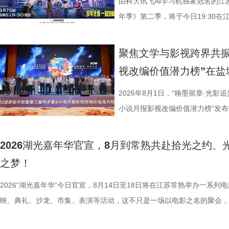
业、兴教育、兴城市推动南通成为“
组成“打卡团”阵容，带领多组情侣
由科大讯飞AI学习机独家冠名的江
的发展进程。 爱国、救国、
觅缘之旅。 图片8.png 苏州是
年季》第二季，将于今日19:30在
生》特别选取张謇得中状元的同年
语，一面是工业园区的摩登璀璨。本
位优秀少年集结登场，开启一场兼
剧张强表示：“当国家和民族面临
依托金鸡湖与独墅湖双湖水域联动
量。首期赛场就将迎来二选一残酷
聚焦文学与影视跨界共振
个过程中成为了时代精神标识。
心动美好的浪漫之旅。打卡动线贯
有一支队伍能够晋级进入下一赛程
视改编价值潜力榜”在盐
中国早期企业家兴办实业、产业救
02、独墅湖月亮湾码头、飞翔雕塑
而出？答案今晚揭晓！ PBL
情怀、富民理想和社会责任，凝练为
融天幕、月光码头九大地标，让参
较于第一季，本季赛制紧扣新课标
2026年8月1日，“翰墨留章·光影
神，力求为新时代企业家精神培
浪漫故事。 图片9.png 打卡之
PBL项目挑战模式，模拟真实学
小说月报影视改编价值潜力榜”发
《江海潮生》这个剧名，既代表江
地居民及外籍人士、港澳台同胞提
行知行合一、学以致用的教育内核
活动由中国世界电影学会、江苏省
张謇立足中华文化、拥抱时代
02两座旅游驿站，在“婚拍友好驿
加持、学科专家权威解读，以科学
化广电和旅游局、盐城经济技术开
2026湖光嘉年华官宣，8月到常熟共赴拾光之约、
大变局下，张謇的人生贯穿了甲午
宾还会前往独墅湖月亮湾码头，体
子告别被动学习，培养自主学习、
公司、中子星（陕西）影业有限公
之梦！
点，其个人命运与国家命运紧密相
翔雕塑，嘉宾们将登上128米亚洲
力。 节目通过抢位赛、团队轮
达文化传媒公司联合主办，盐城师
2026“湖光嘉年华”今日官宣，8月14日至18日将在江苏常熟举办一系列
架，以“实业报国”为主轴，围绕张
鸡湖全景，随后前往苏州当代美术
方位检验少年们的综合素养。首轮
活动当天，众多知名编剧、导演、
映、典礼、沙龙、市集、表演等活动，这不只是一场以电影之名的聚会，
以充满张力的情节脉络再现丰满立
动。夜幕降临，活动转场至圆融天幕
年凭借扎实数理基础与超快临场反
人齐聚一堂，共同见证文学与影视
由此开启的一场夏日约会。湖光嘉年华以“拾光之约 光影之梦”为主题，
担当精神，能与当代青年在职
天幕上滚动播出。最后，所有人登船
定基础。紧接着的团队轮答赛考点
了一场关于IP价值转化与产业生态