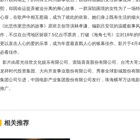
熙，却因命运捉弄被迫分离的揪心故事。一群深陷困境的女性
为了一场特
心扉，
在歌声中相互慰藉
，成为了彼此的依靠。
她们身上既有生活的烟火
《比悲伤更悲伤的故事》原班主创导演林孝谦、编剧吕安弦的温暖叙事风
作，不仅在台湾地区斩获
7.
5
亿台币票房，打破《海角七号》
尘封
18
年的
更以直击人心的爱
的乐章
，成为年度最
直戳人心
的银幕佳作
。影片于
4
月
必看佳作。
影片由星光佳世文化娱乐有限公司、壹陆喜喜股份有限公司、台湾大哥
龙祥时代投资集团、大向开发事业股份有限公司、秀泰全球影城股份有限
集团公司引进，中国电影产业集团股份有限公司发行，珠海横琴万达电影
推广。
相关推荐