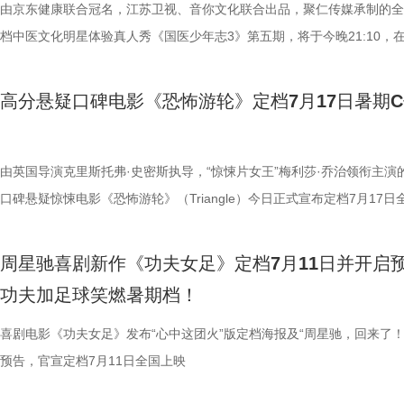
影院观看《恐怖游轮》的体验，确实要比以前在电脑上看强多了，无论视
年志3》，更多关于护肾与健康生活的答案，等你一起揭晓！
杀”，从初见胆怯到晚年细心照料，一整本泛黄饲养日记写满人与动物的
用标志性的无厘头表演为演员打开思路，从节奏把控到表情拿捏，逐一拆
此时的女足队员们开局直接拿了地狱难度剧本？！对手各个身怀绝技，外
由京东健康联合冠名，江苏卫视、音你文化联合出品，聚仁传媒承制的全
果还是相应的沉浸感，都令我感慨‘这票补得值’。”有影迷在映后感叹道。
羁绊。 图片7.jpg 图片8 (1).jpg 除了园内朝夕相伴，纪录片还跨越山海
反复调整，帮助全组迅速进入“星”式喜剧状态，将其独特的喜剧风格融入
在层层施压，赛场诡计一环套一环……她们能否靠功夫在绿茵场上逆风翻
档中医文化明星体验真人秀《国医少年志3》第五期，将于今晚21:10，
观众表示：“全程没有突兀的jump scare，却让每一寸寂静都透着未知的
洲溯源。20 年前护送考拉来华的保育专家、澳洲本土考拉保育员再度重
个镜头。三位主演亦坦言，星爷的无厘头喜剧风格极具感染力，这场大师
我们拭目以待！ “坐等开场”版海报.jpg 技能足球各显神通，绿茵对决爆
卫视、ai荔枝播出。本期，国医少年团将从睡眠难题、痛经科普到三高调
意。全场影迷屏息观影、情绪同频，这种集体沉浸式的紧绷感，让影片的
两地守护者回望当年并肩种树、改造家园的岁月。澳洲野外栖息地退化、
导与演员突破自我的碰撞，令人对影片期待值拉满。 同步
电影《功夫女足》脑洞大开，将功夫与足球融合成一个颠覆想象、高能爆
解锁一堂贴近打工人、女性群体和年轻人日常生活的健康课。睡不着、痛
高分悬疑口碑电影《恐怖游轮》定档7月17日暑期
氛围格外真实。” 影片结束后，不少观众仍在影厅内驻足讨论。“第一次
考拉濒危的现实镜头，搭配长隆迁地保护的二十年实践，让这份情感跳出
的“今日开赛”版海报中，功夫女队全员集结，飒爽英姿气场全开，个个拿
全新世界。在这里，比赛不再是常规的体力与战术较量，而是各个队伍绝
忍、吃得咸、糖分高，这些看似普通的小问题，背后究竟藏着哪些身体信
反转惊到，时隔多年坐在大银幕重看，完全是两种感受。它厉害的不是单
园区，升华为跨越国界、守护同一物种的共同初心。从考拉母子、奶爸奶
核武器，散发着一股来势汹汹的气势，似乎随时准备迎战！明亮海报呈现
奇招的碰撞。今日发布的“来吧！出招！”版预告中，“至尊无敌杯”赛事启
1、睡眠难题引共鸣，夏之光摸脉“开挂” “好烦又睁眼到夜半”，节目一开
烧脑反转，而是一整套严丝合缝的循环叙事，越品越压抑。”一位影迷在
考拉、中澳保育同行三重情感线，让观众看见：爱不分物种，牵挂不分距
氛围，搭配热血功夫元素，展现出周星驰作品里特有的荒诞而欢乐的喜剧
队员们开局就闯入大型高手内卷现场。参赛各队绝活花样百出：梨花队凭
宇宙用一首改编曲《若是睡眠还没来》唱出失眠人的真实心声。陈妍希、
由英国导演克里斯托弗·史密斯执导，“惊悚片女王”梅利莎·乔治领衔主演
分享道。还有观众感叹：“在电脑上看过无数遍，但坐在电影院里，那些
图片10 (1).jpg 图片9.jpg 以纪实为载体，藏在温柔画面里的硬核自然科普
围。这场各路奇人爆笑集结的奇幻赛事，必将为观众奉上一段兼具极致笑
美瞳大法把控全场，珊瑚队巨人射门输出攻击力拉满......各路对手招式天
尘纷纷认领睡眠困扰，李雅娟一句“我睡眠超过八小时才能睡够”，更让全
口碑悬疑惊悚电影《恐怖游轮》（Triangle）今日正式宣布定档7月17日
的画面完全变了一个模样。” 越挣扎越循环 暑期档最“冷”选择 正如定档
愈之外，节目始终坚守专业科普底色，把冷门考拉知识点转化为老少皆宜
燃爽功夫对决的高能体验。 周星驰脑洞全开，解锁功夫女
空，难题一波接着一波袭来，一场欢乐“大乱斗”就此展开。面对愈战愈强
慕不已。睡不着、睡不醒、半夜醒来难再入睡，原来不少人都有自己的睡
上映，并同步释出定档海报及定档预告。《恐怖游轮》自2009年问世以
所写——“越挣扎，越循环”，当命运开始重复，每一次试图逃离的努力，
懂内容，成为无数家长首选亲子自然教育素材。镜头向观众呈现长隆二十
大看点 纵观整部影片，其所展现出的多重艺术维度与情感
手和层出不穷的圈套，这支内忧外患的“奇兵”能否在赛前重塑信任、突破
题。 本期节目，北京中医药大学中医学院党委书记，曾任北京中医药大
借精妙绝伦的叙事结构、层层递进的悬疑反转以及令人细思极恐的结局，
周星驰喜剧新作《功夫女足》定档7月11日并开启
能成为下一次循环的起点。不少首批观众在观影后纷纷表示“后劲远超普
育硬核体系，早在考拉落地十年前便布局四大桉树基地，培育16种、三
核，无疑构成了吸引观众的核心亮点。第一大看点便在于不可替代的周星
肋？预告悬念感十足，令人对正片走向倍感好奇。 同步释出的“坐等开场
学院院长的李峰师父从摸脉切入，开启一堂轻松又实用的睡眠课堂。夏之
无数观众心中的烧脑神作。影片豆瓣评分高达8.5，累计超过百万人打分
功夫加足球笑燃暑期档！
悚片”“值得反复细品”。有观众评价道：“看似是时空悬疑，实则是无法和
株桉树，每日供应上千斤新鲜枝叶，根据粪便状态精准调整树种；恒温恒
怀。作为无数影迷心中的喜剧标志，周星驰再度执导并编剧，本身就赋予
报则以强烈的反差感抓人眼球。大家姿态惬意潇洒，浑身散发一股漫不经
场给成员们摸脉判断状态，不仅说得头头是道，还获得师父肯定。随后，
无数影迷奉为“人生必看的悬疑电影之一”。 【7.1M】《恐怖游轮》定档
自我惩罚。大银幕放大宿命的无力，看完后劲绵长，不愧是循环悬疑天花
属居所、定期火焰消毒树架、夏令时户外放风机制，全方位还原考拉舒适
片独特的号召力。相信此次新作不仅能够唤醒观众内心深处的观影记忆，
悠闲。看似是一群闲散自在的小人物，却个个眼神坚定，霸气侧漏，反差
少年团展开睡眠知识问答，从几点睡最合适、睡多久更健康，到半夜醒来
副本.jpg 无限循环鼻祖首登内地大银幕 作为影迷心中的“循环电影天花板
喜剧电影《功夫女足》发布“心中这团火”版定档海报及“周星驰，回来了！
板。” 还有影迷指出，在观众已经看了大量类似叙事结构的作品后，《恐
环境 繁育科普更是干货满满，考拉仅 33-35 天短暂孕期，新生儿仅有花
一次对经典喜剧基因的深情回望，让人在银幕前得以重温那份久违的“星”
现得淋漓尽致。这群惹不起的市井奇人，上场将会掀起怎样的热血风浪呢
办，美食奖励不断加码。面对这些困扰打工人的睡眠问题，师父又会带来
次《恐怖游轮》首次登陆中国内地大银幕，对于无数曾经在电脑屏幕前反
预告，官宣定档7月11日全国上映
轮》的口碑仍旧坚挺，逻辑也仍经得起推敲，甚至可以开辟出新的解读方
大小，需在育儿袋发育半年；幼崽必须食用母考拉特殊分泌物才能消化带
剧感动。 在情怀的依托下，影片标志性的戏剧张力同样引
这份悬念，唯有走进影院方能揭晓。 周星驰脑洞全开，功夫女足奇招尽现
助眠小妙招？ 2、痛经不要硬扛！国医少年团解锁女性经期健康课 走进“
究剧情细节、绘制时间线、分析循环逻辑的观众而言，不仅是一次重温经