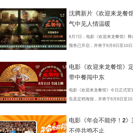
治廷 饰）与龙餐馆的朋友们置身
眼电影开分9.6，正在爆笑热
白指导程寅，领衔声音出演雷淞然
材，笑意天真烂漫。但表面喜庆之
尾彩蛋全员舞力全开 魔性洗脑
建、蔡海婷、范哲琛等主创悉数亮
沈腾新片《欢迎来龙餐馆
新生与希望，也隐约映照时代动荡
停！2》惊喜释出“阳光开朗大男孩
交流。 影片讲述了立志成为“
气中见人情温暖
为情感纽带，为画面增添耐人寻味的现实
场面，为观众献上一场专属打工人
演 雷淞然）与初入长安的狼妖实习
腾 奥马尔·谢里夫.jpg 路演首
闪烁，沉闷的办公室一秒切换热舞
开启了一段笑闹互怼的刺激探案之
8月7日，电影《欢迎来龙餐馆》释
首站电影《欢迎来龙餐馆》“美味配
动全体员工律动起舞，将所有工作
欢乐热血的冒险故事，以及“喜剧+
预售已开启，并将于8月8日至10日1
观众近距离交流。现场主创们一起
酷的滕、闫佩伦更是解锁各式魔性
论。影片将于8月22日全国上映，8
迎来龙餐馆》作为战争美食喜剧大
出、即兴抻面互动点燃气氛，蒋奇
solo气场拉满，霸气夺人；李晨
前点映火热进行中，预售现已全
远赴中东谋生，在当地与餐馆经理
电影《欢迎来龙餐馆》定
“龙餐馆找到家的感觉”。现场不仅
和集团全员卸下压力，跟随舞步一
货满满 活动现场趣味互动接
馆，将中华美食带入异乡。在餐馆
带中餐闯中东
撼美味，大片质感拉满”。参演演
片一大出圈名场面，首映礼、路演
主创现场上手挑战，将片中巧思满
人被迫卷入动荡之中，在生存与抉
的王立轩直言“电影里演的都是我的
少网友称“看完电影后脑子里全是阳
cos狄少、阿萨现身活动，邀请主
生、赛夫（奥马尔·谢里夫 饰）在
电影《欢迎来龙餐馆》今日正式官宣
“好好吃饭在战乱中是奢侈，在中国
除嗨舞彩蛋之外，影片凭借高
也围绕影片展开了真诚分享。 
人物之间的情感呈现给观众。“菜备
告及定档海报，并将于8月8日至10日
影片更深刻的现实意义。 8文牧野 沈腾
达，收获大量口碑好评，不少观众评
影我们做了六年，花大力气打造原
的温馨画面，展现龙餐馆人与人之
争美食大片，影片讲述的是中国厨
牧野 沈腾 蒋奇明 李治廷.jpg
从头笑到尾狠狠解压”“带着爸妈一
现一个探案故事，让它适合全年龄
馆》由文牧野执导，宁浩监制，文
当地结识餐馆经理马俊生（蒋奇明
电影《年会不能停！2》
为“近年少见的高质量之作”。不少
内笑声此起彼伏，无数观众在故事
秘了“机关长安城”的设计理念：“
蒋奇明、奥马尔·谢里夫主演，李治
发，他们也被迫卷入其中，不得不
不停共鸣不止