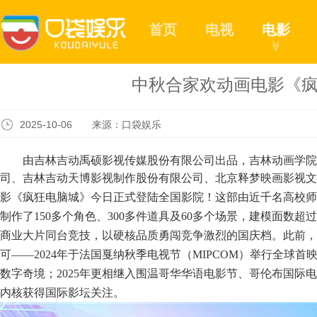
首页
电视
电影
≫
中秋合家欢动画电影《疯
2025-10-06 来源：口袋娱乐
由吉林吉动禹硕影视传媒股份有限公司出品，吉林动画学院
司、吉林吉动天博影视制作股份有限公司、北京释梦映画影视文
影《疯狂电脑城》今日正式登陆全国影院！
这部由近千名高校
师
制作了
150多个角色、300多件道具及60多个场景，建模面数超过
商业大片同台竞技，
以硬核品质勇闯竞争激烈的国庆档。
此前，
可
——2024年于法国戛纳秋季电视节（MIPCOM）举行全球
数字奇境；2025年更相继入围温哥华华语电影节、哥伦布国际
内核获得国际影坛关注。