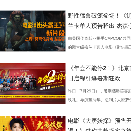
的情感张力层层递进，也让观众对
评，坦言影片笑点轻松，无晦涩内
转变极具冲击力，最终幡然醒悟点
日登陆全国影院，相约家人朋友共赴一
影片细节，透露片中《题菊花》一
爽”等口碑关键词全网刷屏，以最
乱“逗”，爆梗整活不能停的全新脑
衔主演。该预告以盛夏校园为底色
苏苏.jpg 7丽娜.jpg 电影《
满。影片牢牢抓住大众情绪需求，
少观众深受触动；刘马组合借助无限
5.jpg 电影《大唐妖探》由深圳
性关联；面对观众提出的对于当下“
的爆笑喜剧气质。今日电影全国上
人，张若昀、白客、高叶领衔主演
女单向奔赴的心动、少年隐忍沉默
野性猛兽破笼登场！《
司、北京大麦娱乐文化有限公司、
兼具直击人心的情感共鸣。影片正
影的爆笑氛围与打工人的解压爽感双双拉到极
有限公司、天津猫眼微影文化传媒
分享亲身经历，她认为认清自己想
“无限流”脑洞大开，在极致喜感之
演，田雨、王耀庆特别出演，李乃
延续台式青春细腻治愈的叙事质感
兰卡单人预告释出 杰森
娱乐股份有限公司、梦将军（上海
浸式收获一场痛快解压的欢乐观
时，影片层层撕开欺上媚下、裙带
蓝海影视文化集团股份有限公司、
求融入不适应的环境；张若昀也带来
人最强外挂”。刘马组合喜提金手指
酷的滕、闫佩伦主演，钟汉良特邀
在夏日里不敢宣之于口的年少心
司、浙江开心麻花影业有限公司、
北京合众睿客影视文化传播有限公
象，精准戳中打工人爽点，让观众
艺文化传媒有限公司、北京千万间
矛盾，找到自己的定位，也可以在
爽感层层升级，“狂扇巴掌”的高燃
上映，一起走进影院越笑越大「升」！
织甜蜜与离别酸涩 此次发布的
由美国传奇影业携手CAPCOM共
集团有限公司、上海儒意影视制作有
产业集团股份有限公司、儒意电影
鸣。随着口碑持续走高，越来越多的
公司、北京微梦创科网络技术有限
表达观点，一句“亲贤臣，远小人
掌下去整个人都通透了”。荒诞又
笑点共鸣双在线 青岛路演现场互
切入，开篇便直白袒露少女暗恋：
的殿堂级格斗IP真人电影《街头
映，8月8日至10日14:00-21:0
限公司、中青新影文化传媒（海南
笑成这样了”“看完就一个字爽”的
预售中！此外，电影8月4日-7日
后汉所以倾颓也”，令现场笑声四起，同时也
满，不少影评人盛赞其轻松的喜剧
白客、大鹏、田雨集结花式整活玩
偷拍骑车的他，即便被闺蜜戳中心
告。作为街霸系列辨识度拉满的野
院看《年会不能停！2》，解压不
锁长安奇案！
影片全国热映口碑走高 爆笑燃爽解
既有娱乐爽感，亦有现实温度。影
心。张若昀与白客现场接受观众挑
角，他因保健室被苏明仪细心照料
兰卡携雷电之力震撼登场，笼斗绝
《年会不能停2！》北京
2》由北京合众睿客影视文化传播
线后，猫眼电影开分9.6，各大媒体
酣畅淋漓的观影体验。 杭州站路演
翻全场；大鹏现身惊喜拉满，谈及
戴上、下雨天他带着她躲雨等细碎
汁原味的游戏经典设定，作为丛林
日启程引爆暑期狂欢
国电影产业集团股份有限公司、儒
好”评价构成观众热议高频词汇，
小分队董润年、应萝佳、张若昀、
时与白客“在台上吸氧把歌唱完”；还
当苏明仪主动追问心意，颜立尧的
强大的电击能力在游戏中成为了众
传播有限公司、中青新影文化传媒
性。伴随观影热度持续攀升，“猴子大
动，分享观影感受。导演董润年分享
标待人的行事风格与自家领导完美
误会接连爆发：颜立尧被现任质问
压迫感直击而来，再度点燃全球老玩家
昨日（7月29日），暑期档爆笑喜
场面火速出圈，全网刷屏玩梗，传播
幕后创作巧思，他指出炼丹炉里反
影片这次是打工人“嘴替 + 手替”，双重
溃，颜立尧和程砚大打出手.....
王》（暂译）故事聚焦1993年世
映礼。导演董润年、总制片人应萝
停”等真实反馈层出不穷，再度印
意义本质与此相同，同时也是呼应
心创作，导演董润年现场透露故事
名场面，与毕业分手的泪目画面形
番上演；赛场之下邪恶组织暗流涌
菲，特别出演田雨、王耀庆，友情
电影是“打工人的最强续命神器”，
萝佳的走心发言令观众动容，她坦
下，内核依旧聚焦普通人在职场遭
至顶点。 影片横跨十年光阴
谋。隆不仅要直面昔日战友的宿命
吕星辰等主创悉数亮相，现场分享
电影《大唐妖探》预售
生动道出观影过程中酣畅淋漓、解压放松
于观众，真诚希望大家能在笑声中
中极具仪式感的年会戏份，剧组特
登记违纪之名靠近随性不羁的颜立
凶悍的特殊格斗家，多重危机交织，
日开启，主创们将在青岛、杭州、