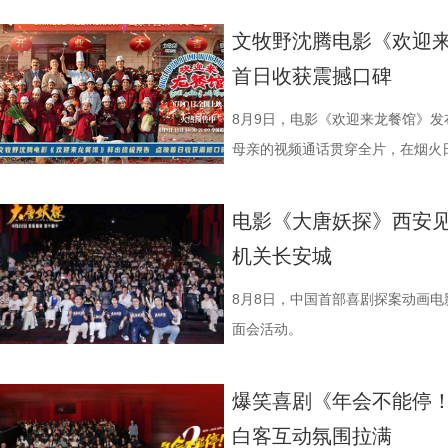
文牧野沈腾电影《欢迎来
首日收获震撼口碑
8月9日，电影《欢迎来龙餐馆》
母亲的视频通话贯穿全片，在烟火
同步释出的终极海报定格开业欢聚
现人物关系与时代背景的复杂情绪
电影《大唐妖探》西安见
《欢迎来龙餐馆》“美味配送中”主
机关长安城
首站，现场气氛热烈，主创围绕影
展开交流，引发强烈共鸣。 微信图片_20
8月8日，中国首部喜剧探案动画
影片口碑持续发酵，被称为“近年少
面会活动。
达，唤起观众对爱与和平的深层思
宁浩监制，文牧野、郎群力、钟伟
爆笑喜剧《年会不能停！
里夫主演，李治廷特别出演，影片正
白客互动氛围拉满