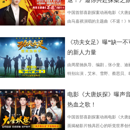
退！》邀你共赴探案之
影片的深度内核与温情共鸣向内容也
整活接连不断，张若昀、白客神还原“
续，在她眼中，年会戏份的本质是
守在少女身后，将满腔爱意独自封
16日北美上映。 地下笼斗氛围拉
面。 自开启限时点映以来，
戏剧表达，本片结尾刘奔的高燃点
魔性抽象，引得台下笑声此起彼伏。
精神内核。张若昀与观众同样感动
霍青春，三人却被迫提前面对情爱
黑张力的斗兽场牢笼拉开序幕。铁
叙事，搭配燃爽的逆袭情节，持续
中国首部喜剧探案动画电影《大唐
层从业者被看见、被认可，这一细
断刘奔的奥数烦恼。面对观众的“求
结构性问题”，真正改变环境的力
的心动，最终化作跨越十年无
将这场生死擂台的狂暴气息推向极
工人“癫疯”相见，群像集结大乱“
由马嘉祺演唱的主题曲《不退！》
观影后表示“眼泪唰的一下就掉下来
连连。接续青岛站主创跳舞名场面
杰的“打脸式反击”，调侃其反差感
像 联动毕业季戳中青春离别共
道覆盖高压电流的绿色兽形身影破
润年执导，应萝佳担任总制片人，
片段，将狄少（声音出演 雷淞然）
映，结伴观影开怀大笑！ 电影《
两位“开朗大男孩”即兴开跳，歌舞
演现场更高歌一曲《我的未来不是
偷喜欢你》以写实笔触刻画两种截
卷整片斗兽场。 电光缠绕全身、
菲惊喜出演，孙艺洲特别主演，田
妥协的态度诠释得淋漓尽致。 平台单
《功夫女足》曝“缺一不
播有限公司、天津猫眼文化传媒有
正在爆笑热映，今日至8月4日还
落；田雨则幽默建议现场观众“送一
的单向奔赴，程砚沉默隐忍、不求
遵从游戏形象，绿色兽化皮肤、锋
奋强友情出演，童漠男、酷酷的滕
演，雷淞然、张呈（排名不分先后
的新人力量
儒意电影娱乐股份有限公司、上海
面，带来更多欢声笑语。 电影《
满落幕。8月1日，与搭子结伴走进电
极具共鸣的青春情感群像。影片紧扣
林兽人。登场瞬间，周身不断迸发
眼、淘票票点映评分9.6，目前火
售现已开启，可提前购票共赴这场
媒（海南）有限公司出品，正在爆
播有限公司、天津猫眼文化传媒有
爆棚 爆笑解压高分认证 电影《年会
把夏日心动与毕业离别绑定，点明
力。预告最令玩家热血沸腾的名场
院越笑越大「升」！ “笑出升
上线 声声铿锵勾勒热血无畏 此次
由周星驰执导、编剧，张小斐、迪
儒意电影娱乐股份有限公司、上海
多城限时点映，首轮点映开启后即
抵不过毕业分离，一句 “为你好”
缩成球状，全身电流同步爆发，高
现场笑声不断 本次首映礼现
唱。整首歌以热血张扬的摇滚曲风
特别出演，艾米、雪野、蔡思贝、
媒（海南）有限公司出品，正在爆
呼声，将笑声传递至更多城市，7月
守难的笨拙与心酸。 影片延
速翻滚带起强劲气流，冲击力视觉
昀、白客等主创佩戴专属工牌道具
词，搭配马嘉祺清亮且极具穿透力
足》燃爽热映中，今日影片发布“缺
观影氛围热情浓烈，爆笑声量一路
公车偷拍、保健室照料、雨天送伞
兰卡不受束缚的野兽格斗风格，也
有关的拍手器、著作《我和众和集
坚守真相的凛然心气尽数唱出。“不
中没有小角色，只有共同完成故事
电影《大唐妖探》曝声音
得哈哈哈哈哈哈哈哈哈”“影院左右
属于夏日的青涩悸动。剧情不刻意
生存的孩子，被迫困于地下斗兽笼
扑面而来。现场高能整活轮番上演
成见的桀骜锋芒，也藏着明辨是非
自的倾情诠释与独特风格，碰撞出
热血之歌！
掌，感觉大脑褶皱被抚平”“让人在
离的青春常态，既有双向心动的甜
画 主创团队精工还原游戏内核 作
味联动，热血浓人和佛系淡人的反
境中，这首歌曲将给观众带来更强
不可的存在。截止7月28日，影片
评论中影片含笑量100%，更有网
感，情绪层次饱满动人。并且选择
卡从来不只是"那个绿色的怪物"。
王耀庆、李晨、李乃文四人现场“怪
同时，也让这份锐气与坚守更直击人心
的笑点让无数观众在影院收获了最
中国首部喜剧探案动画电影《大唐妖
泪”，还得备好金嗓子因为会“笑到
己止于毕业的暗恋遗憾画上句
雨林，长期的丛林生存令他的身体
金句频出，“等忙完这一阵，就可以
现上也颇具巧思，特别打造了极具
了家庭观影狂潮。 娥眉队团结一致
面揭秘影片独具匠心的听觉世界创