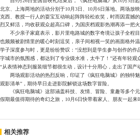
自
9月26日全国首映礼结束后，《疯狂电脑城》从10月3日
起
北京、上海两地的活动分别于
10月3日、10月6日落地。两场
克西、教授一行人
的
耍宝
互动响起阵阵轻松欢笑，时而因
震撼的
烈又鲜活，均收获观众超高口碑，为国庆档观影热潮再添一把火
不少亲子家庭表示，影片里电路城的数字奇境让孩子全程目
也频频被剧情里的暖心时刻逗笑，亲子间相视一笑的画面格外温
学子深度参与时，更是纷纷赞叹：
“没想到是学生参与创作的作
字城市的氛围感，都达到了专业级水准，太牛了！”还有年轻观
“从表情神态到服装细节都很生动，设计十分用心，走出了国产
两场
观影活动
的热烈反响，印证了《疯狂电脑城》的
独特魅
观影清单”，期待
早日
走进影院解锁这场数字冒险。
《疯狂电脑城》这部涵盖科技、友情、冒险、童趣等多个元
假期
最值得期待的奇幻之旅，
10月6日
快带着家人、朋友一起来
相关推荐