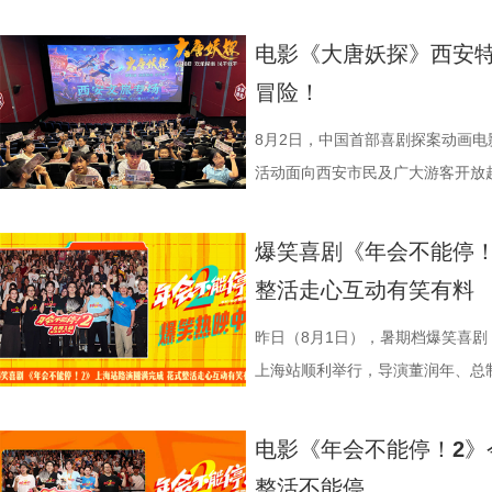
感十足；北京文艺评论家协会主席王
越来越棒。我看得意犹未尽，有太
甚至需要借助滑轮才能开启。这道
沈腾饰演的徐福一声“上菜”，菜品
张若昀饰演的刘奔对标刘备，欧阳
漠男、酷酷的滕、闫佩伦主演，钟汉
动，畅聊创作细节与名场面，一路笑
化循环叙事包裹职场异化的悲剧内
周铁男则称赞“这是一部诚意满满的
不同饮食文化在碰撞中，呈现出新
蒋奇明饰演的马俊生分工合作，在
抛梗调侃，轻松欢乐。 谈及影片
在爆笑热映，一起走进影院越
气”马杰包子铺“癫疯”相遇、喜提
电影《大唐妖探》西安特
视研究所所长赵卫防、中国电影评
中落泪，并表示很喜欢这部电影的
锅，热气升腾、香气弥漫，食客围
条。徐福凭借地道的中餐手艺，让
年和总制片人应萝佳分别给出不同
欢笑温情双向在线 成都站路
袭的全新脑洞故事，由董润年执导
冒险！
限流不是弱化现实主义，而是用魔
关满满的度假胜地。” 台下其
生活气息，也让人与人之间的情感
火。烤全羊、铁锅炖等中式美食在
已看淡得失，不在乎去留，而胡董
携张若昀、白客、庄达菲、孙艺洲
叶领衔主演，大鹏、庄达菲惊喜出
架，为国产喜剧题材影片提供宝贵
小时带孩子赶来的妈妈感慨：“咱
尾，文牧野导演道出“在徐福眼里，
景象。然而，突如其来的战火打破
初心，会尽力留下他；总制片人应
后交流兼具趣味互动与走心分享，
演，李乃文、李晨、欧阳奋强友情
8月2日，中国首部喜剧探案动画
一致认可影片兼具艺术创新、现实
西应该让孩子们见识到。”一位带着
朴素表达，让这份关于生存与温暖
火逐渐席卷整座城市。镜头在美食
发言极具正向价值，公司若将其开
表情管理小游戏，结合加班、功劳
汉良特邀出演。影片猫眼电影开分9
活动面向西安市民及广大游客开放
材、打造兼顾共情与深度的作
11岁，被探案剧情牢牢吸引住。
的同时，也进一步凸显出创作团队
边学做菜，另一边却是孩子们接受
不同维度的解读，让观众对年会落
整活演绎，金句频出、笑点拉满；
大「升」！ 1.jpg 2.jpg 深
乐的大唐探案之旅，沉浸式体验“机
停！2》由北京合众睿客影视文化
情，中式机关设计也很有巧思。”还
好菜与一段故事在影像中形成
飞。预告前半段喜感松弛，后半段
还有小观众大胆发言，在线喊话主创
牌比心名场面等，各类花活接
场，董润年、应萝佳、张若昀、白
觉奇观。不少携孩子一同观影的家长
爆笑喜剧《年会不能停！
司、中国电影产业集团股份有限公
别喜欢龙宫浴场、百妖夜行的情节
馨日常 色香味承载和平表达 同
同于以往的面貌。身处动荡之中，
点极度适配全家观看，现场笑声迭
解读影片循环设定暗含人生成长的
刷、三刷观众踊跃分享新的感悟和
到了传统文化的魅力”。影片由程
整活走心互动有笑有料
度文化传播有限公司、中青新影文
友能参与探案，大朋友也能感受到
龙餐馆后厨的备菜日常切分为层层
预告结尾，一句“徐先生，你真觉得
分别带孩子和母亲一刷、二刷，一
自己内心所求就能跳出循环；谈及
共同嗨聊，氛围热烈。现场趣味互
名不分先后）领衔声音出演，将于
映。
小男孩激动地表示：“这部电影我
人穿插其间，与食材一同构成一幅
人们对故事走向的好奇，龙餐馆在
之时，全体主创向现场观众致以诚
合亲身经历，坦言看清现实后依旧
择“马”系人设、一起说“爱你呦”
1.jpg 此次影片选择在西安开启
昨日（8月1日），暑期档爆笑喜剧
品，我十分欣慰！”语气一本正经
为主要视觉元素，龙餐馆的烟火气
将走向何方？ 4赛夫.jpg 3沈腾 
祝福，爆笑声四起，整场路演就在
真挚发言令现场观众动容落泪；张
众提问刘马组合穿越闯关是否也对
敬。影片以万国来朝的大唐为故事
上海站顺利举行，导演董润年、总
案动画，《大唐妖探》以全年龄适
的别样火花。画面既呈现出开灶前的
好吃饭传递最朴素的温暖 同步发
3.jpg4.jpg 爆笑喜剧引燃观
蒙尘却从未熄灭过理想火种，只要
年一连分享影片与四大名著关联的
参照唐代长安“二市一百零八坊”的
别主演孙艺洲，特别出演田雨、王
观影期待。 电影《大唐妖探
化。在温暖的光线中，呈现出三人
前，身后巨幅龙纹折扇展开，东方
2》正在全国热映，高能欢乐戏份
一番；面对年轻观众对未来职场的
掌名场面对应《水浒传》除暴安良的侠
城”。此外，主创团队还依托“八水
后，惊喜互动不断。影片已于昨日全
电影《年会不能停！2》
画影视传媒（天津）有限公司、天
的大片质感与人情温度。 在
带笑意的徐福专注掌勺，将酱汁淋
底卸下生活与工作疲惫，收获满分
“做恶人也可以，做勇士也可以，做
设计出自《三国演义》，至于《红
的动力脉络，将大唐千年璀璨文明
感全网认证，口碑热度持续走高，
整活不能停