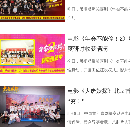
1沈腾 蒋奇明.jpg 2蒋奇明 奥马
悄然逼近 影片同步发布终极预告，
昨日，暑期档爆笑喜剧《年会不能
事主线，通过分屏与往返切换串联
活动
馨、烟火气十足，“中华厨魂”的牌
在轻松、幽默的语气里，向徐母介
电影《年会不能停！2》
舞士气、日常相处等细节，将龙餐
度研讨收获满满
的深入，徐母问到归期时，徐福短暂
内心与现实选择为后续埋下伏笔。
今日，暑期档爆笑喜剧《年会不能停
馆陡然转向动荡处境。原本安稳的生
性舞动，开启工位狂欢模式。影片
的场面快切，人物关系与命运走向
总制片人应萝佳出席现场，与一众
与女儿“好好吃饭”，以克制而含蓄
流，研讨成果丰硕。影片讲述了“缺心
电影《大唐妖探》北京首
对照中，引出人物命运走向与故事
遇、喜提“无限流体验卡”，由此开
“夯！”
与叙事走向的期待。 3沈腾 蒋奇明.j
董润年执导，应萝佳担任总制片人
以龙餐馆开业为核心，红灯高挂、
达菲惊喜出演，孙艺洲特别主演，
8月6日，中国首部喜剧探案动画
闹瞬间。徐福、马俊生（蒋奇明 饰
阳奋强友情出演，童漠男、酷酷的
演程腾、联合导演黄珉、总制片人