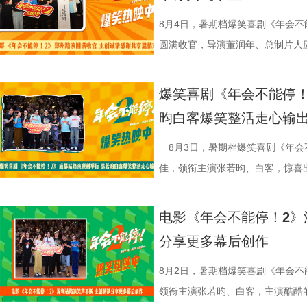
难与守护的深层含义，将其塑造成承
对职场百态的犀利描摹，荒诞戏谑
把大唐与机关结构相融合，城市里
映。 匠心烹制银幕美食奇观 
馆从生意渐入正轨到突遭战争打断
停留于反战表层，而是深入呈现普
压感直抵心底。影片正在热映，和
靠机关运行的，希望让大家觉得
此次发布的美食特辑以徐福、
间形成鲜明反差。定档海报中，徐
8月4日，暑期档爆笑喜剧《年会不
“好好吃饭”的朴素信念传递人文关
瘾的解压狂欢！ 专家座谈会顺
出演雷淞然、张呈也在现场畅聊从
话和观众们隔空打招呼开头，迅速
佳肴满桌，与身后未散的硝烟痕迹
圆满收官，导演董润年、总制片人
度的表演；蒋奇明则展现其优秀的
昨日（8 月 7 日），电影《
言：“我们从舞台走到大银幕后面，
腾、锅气升腾，各式中式菜肴在翻
酷、美食的烟火气与热闹的氛围一
田雨，友情出演欧阳奋强亮相现场
引发观众对爱与和平的持续共鸣。 9文
开，影片导演董润年、总制片人应
会更贴近一些，都比较内敛；张呈
员逐一亮相，金牌主厨徐福掌勺稳
“硬菜”充满期待。《欢迎来龙餐馆》
情洋溢。影片讲述了“缺心眼”刘奔与
爆笑喜剧《年会不能停！
迎来龙餐馆》由坏猴子（上海）文
创新叙事、现实表达与市场传播等议
读二人角色内核：“阿萨代表纯真，
勺、切墩，学习的过程轻松又充满
重要场景将上下延展，为观众独家
限流体验卡”，由此开启掀桌狂欢
昀白客爆笑整活走心输
司、中国电影产业集团股份有限公
式，导演董润年表示，创作中借用
总制片人曹紫建分享了创作团
忙，与徐福的初次碰面便“独自扛下
的战争场面与美食烹制的烟火细节
导，应萝佳担任总制片人，张若昀
（上海）影业有限公司、北京元气
拆解送礼、站队等各类潜规则，以
动画百花齐放，让观众看到更多元的
付，但在相处中逐渐形成默契，马俊
浩监制，文牧野、郎群力、钟伟编
出演，孙艺洲特别主演，田雨、王
8月3日，暑期档爆笑喜剧《年会
公司、东阳浦天影视文化有限公司
的现实困境。总制片人应萝佳补充，
打”导演的趣事，笑称导演“想要的
够磨合成功。而徐福与龙餐馆里其
夫主演，李治廷特别出演，谢里夫·
情出演，童漠男、酷酷的滕、闫佩
佳，领衔主演张若昀、白客，惊喜
视制作有限公司出品，影片将于8月
现实感受之外，更具象化了年轻人
终才呈现出这座充满生命力的长安
闹。伴随着一道道菜品出锅，不仅
德、拉塞尔·希利、奈拉·阿克拉姆
分9.6，正在爆笑热映，一起走进影院越
雨，友情出演欧阳奋强出席成都路
映中。
矛盾。 现场专家亦充分肯定
合家庭观众看的一部电影——孩子
味，也折射出每个角色不同的
情出演。 海报.jpg 沈腾勇闯中
演热情似火 欢笑声中圆满收官 郑
事。现场不同年龄、职业的观众走
电影《年会不能停！2》
饶曙光称其是兼具深度的高级讽刺
与真挚。 大小观众踊跃分
餐馆的日常与各个人物关系自然融
困境 电影《欢迎来龙餐馆》聚焦
应萝佳、张若昀、白客、田雨、欧
片讲述了“缺心眼”刘奔与“没脾气”
分享更多幕后创作
中国电影制片人协会理事长焦宏奋
动现场不仅有主创们干货满满的分
的生活气息。为了将色香味俱全的
和羁绊，从烟火日常到战争突发，
齐聚于此，既有轻松欢乐的趣味互
卡”，由此开启掀桌狂欢、打脸逆
给予高度认可，称其是对外讲好中
男、罗圣灯、黄金豆，动画导演赵
建了美食团队，与文牧野导演、美
时代动荡之中。在不断逼近的现实
围拉满，张若昀、白客现场比心，大
担任总制片人，张若昀、白客、高
8月2日，暑期档爆笑喜剧《年会不
心主任张红称赞影片职场刻画犀利
观影感受。谭卓真诚赞道：“中国
式，前后尝试了二三十道菜式。其
成为故事展开的核心。 1沈腾.jpg
声此起彼伏；化身“诸葛卧龙”的白
洲特别主演，田雨、王耀庆特别出
领衔主演张若昀、白客，主演酷酷