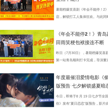
文化有限公司、幸福蓝海影视文化
团队对细节的极致追求的创作态度
之下，墙面弹痕与裂纹清晰可见，
为全片一大亮点，二人一冲一稳，
自己能成为这个角色，并且愿意为
“宝二爷直接变身董事长”。 他表
具想象力的大唐奇幻都市图景。 2.
片讲述了“缺心眼”刘奔与“没脾气”
公司、深圳市一怡以艺文化传媒有
载情感记忆的家常味道，到龙餐馆
安穿透画面，为这幅祥和图景铺上
花火，不少观众看完直呼“又癫又好
怡然不内耗、勇敢追梦的角色内核，
望观众观影时能读出独有的熟悉感
电影，《大唐妖探》满足了大小观
卡”，由此开启掀桌狂欢、打脸逆
暑期档爆笑喜剧《年会不能停！2》
京萌谷文化传媒有限公司、北京微梦
下因地制宜的融合表达，逐步构建
前硝烟在后”的对比，将日常烟火
展，主创辗转多座城市近距离和影
语；孙艺洲、田雨互评所饰演角色Pe
义，她表示如果现实环境一时半会
片跌宕起伏的探案冒险故事，能够
担任总制片人，张若昀、白客、高
启，解锁打工人集体狂欢。与此同时
日全国上映，预售火热进行中。此外
饮食习惯，团队对菜单结构与烹饪
涎欲滴的厨房场景，一边是尚未散
来自各地的观众现场输出花式好评
长身份加入互动，上演众和高层互
声集合越来越大，我们的勇气出现
在主角的冒险征程中收获勇气、善
洲特别主演，田雨、王耀庆特别出
利举行，导演董润年、总制片人应
国超前点映均可正常购票观影，特
配，在保留中餐技法的同时实现文
地烹饪佳肴，使得影片“好好吃饭”
当代打工人内心的同时，也依靠纯
嘻哈也惊喜现身并分享观影感受，称
前后的成长变化，张若昀分别使用了
年观众而言，环环相扣、悬念十足
漠男、酷酷的滕、闫佩伦主演，钟
庚戌亮相现场，与观众展开热情互
《年会不能停2！》青岛
您全家抢先入城欢乐探案！
物均以“真实可食”为前提，在保证
义。 5李治廷.jpg 6老扎.jp
别真实，仿佛在演我上班日常”“带
满满。 影片笑点爽感双在
奔，还调侃前期刘奔一定会吐槽后期
物、根植传统的文化内核，也让观
影院越笑越大「升」！ 2.jpg 1.
爆棚，猫眼电影点映开分9.6、淘
田雨笑梗包袱接连不断
每一道菜既服务叙事，也具备生活
《我不是药神》到《奇迹·笨小孩
色好评强势印证，电影《年会不能
《年会不能停！2》正在全国院线
择业难题，白客再度引用《出师表
统文化的深厚底蕴。 3.jpg 在
断 上海站路演映后见面，董润年
情一路高涨。 影片讲述了“缺心眼”
食物不再只是场景元素，而成为连
找到平衡，旨在挖掘普通人身上的
卡解压解气，全家组团观影笑声不
好评，猫眼购票平台稳定保持高分
恢弘志士之气，不宜妄自菲薄，引
到场观影。轻松欢乐的剧情、精巧
耀庆、范湉湉等一众主创齐聚现场
提“无限流体验卡”，由此开启掀桌
昨日（7月30日），暑期档爆笑喜
吃饭”在极端环境中，延展出关
事从本土社会议题延伸至国际化战
5.jpg6.jpg7.jpg 电影《
循环设定，全程笑点高密度输出，
即彼的答案；酷酷的滕全程输出满满
象，全程牢牢吸引着观众们的目光
动环节欢乐整活不断，张若昀、白
执导，应萝佳担任总制片人，张若
第一站青岛顺利打卡完成，导演董
《欢迎来龙餐馆》由坏猴子（上海
通人处境与选择的刻画，以此完成
司、天津猫眼文化传媒有限公司、
无效内卷、任人唯亲等糟心日常尽
场，持续点燃现场氛围；影片片尾
索、推敲真相，化身民间小神探，
集”的脑洞提问，二人调侃刘奔很
喜出演，孙艺洲特别主演，田雨、
白客，惊喜出演大鹏、特别出演田
限公司、中国电影产业集团股份有
腾此次也在角色塑造上呈现出更为
娱乐股份有限公司、上海有态度文
观影全程极致解压，爽感贯穿始终。
大家分享了《阳光开朗大男孩》舞蹈排练
束后，不少家长纷纷给出好评，表示
提问的情景设置，孙艺洲、田雨、
友情出演，童漠男、酷酷的滕、闫
享幕后趣闻，将7月29日北京首映
年度最催泪爱情电影《偷
军（上海）影业有限公司、北京元
福，从后厨掌勺时的沉稳从容，到
南）有限公司出品，正在爆笑热映
反应，高叶化身理想上班搭子，搭
评如潮 嗨爽爆笑后劲十足 电影《
程看得投入、看得开心，更在轻松
引得台下掌声连连；全员歌舞成为
中，一起走进影院越笑越大「升」！
日还将继续在杭州、上海、深圳、
版预告 七夕解锁盛夏暗
限公司、东阳浦天影视文化有限公
反差中层层展开。预告结尾的一声
一众实力派演员，精准拿捏不同层
观众献上一场爆笑爆爽的极致观影盛
这部电影也激发了孩子对传统文化
孩》音乐声响起，张若昀、白客歌
升 同步释出的今日上映新媒体图
点映期间，影片上座率累计三次登
影视制作有限公司出品，影片将于8
他揪心动荡又未知的命运。蒋奇明
爆笑桥段。 不少观众看完直呼 
平台好评层出不穷，从密集笑点塑
育人、寓教于乐”的效果。现场的小
火爆。惊喜嘉宾钟楚曦现身观众席
上，全员姿势神态魔性夸张，把当代
映及预售总票房已突破3000万，猫
今日，即将于8 月 19 日七夕节
10日14:00-21:00举行全国超前点
张力。首次搭档的二人以戏里戏外
来，看得太解气”“和同事边看边共
实内核，全维度收获观众一致盛赞。
太酷了”“看得非常开心”。此次观
“让我们都变成更好的人”，收获全场欢呼
释得淋漓尽致。自《年会不能停！2》
高分加持笑“升”不能停。 1.jpg
你》发布“夏日恋恋”版预告，影片