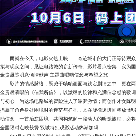
而就在今天，电影火热上映
——奇迹城市的大门正等待观众
拟与现实之间，见证电路城的崭新传奇。影片看点密集，实为国
金贵晟陈明憙倾情献声
主题曲唱响信念与希望之旅
影片的情感脉络，既藏于帧帧画面与跌宕剧情之中，更在两
金贵晟演唱的《信我所信》，以激昂的旋律和充满信念感的歌词
与初心，为
这场电路城的
冒险注入了澎湃
激情
；而创作才女陈明
描摹了角色身处困境时的迷茫与挣扎，又在旋律递进间释放
“绝
动信念，一首治愈困境，共同构筑起一段动人
的
听觉旅程，必将
全国限时点映获赞
双城特别观影活动热潮加码