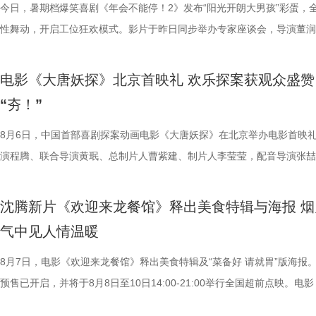
今日，暑期档爆笑喜剧《年会不能停！2》发布“阳光开朗大男孩”彩蛋，
性舞动，开启工位狂欢模式。影片于昨日同步举办专家座谈会，导演董润
总制片人应萝佳出席现场，与一众业内、学界专家就影片多元议题展开深
流，研讨成果丰硕。影片讲述了“缺心眼”刘奔与“没脾气”马杰包子铺“癫疯
电影《大唐妖探》北京首映礼 欢乐探案获观众盛赞
遇、喜提“无限流体验卡”，由此开启掀桌狂欢、打脸逆袭的全新脑洞故事
“夯！”
董润年执导，应萝佳担任总制片人，张若昀、白客、高叶领衔主演，大鹏
达菲惊喜出演，孙艺洲特别主演，田雨、王耀庆特别出演，李乃文、李晨
8月6日，中国首部喜剧探案动画电影《大唐妖探》在北京举办电影首映
阳奋强友情出演，童漠男、酷酷的滕、闫佩伦主演，钟汉良特邀出演。影
演程腾、联合导演黄珉、总制片人曹紫建、制片人李莹莹，配音导演张喆
眼电影开分9.6，正在爆笑热映，一起走进影院越笑越大「升」！
白指导程寅，领衔声音出演雷淞然、张呈（排名不分先后），声音出演郭
尾彩蛋全员舞力全开 魔性洗脑解锁狂欢时刻 今日，电影《年会
建、蔡海婷、范哲琛等主创悉数亮相，分享幕后趣事，并与现场观众热情
沈腾新片《欢迎来龙餐馆》释出美食特辑与海报 烟
停！2》惊喜释出“阳光开朗大男孩”彩蛋，全员集结放飞热舞，以魔性洗
交流。 影片讲述了立志成为“长安第一神探”的天才少年狄少（
气中见人情温暖
场面，为观众献上一场专属打工人的解压狂欢盛宴。随着音乐声响起，霓
演 雷淞然）与初入长安的狼妖实习捕快阿萨（声音出演 张呈）在机关长
闪烁，沉闷的办公室一秒切换热舞现场，张若昀、白客、高叶、孙艺洲率
开启了一段笑闹互怼的刺激探案之旅。自定档以来，影片以其新奇的世界
8月7日，电影《欢迎来龙餐馆》释出美食特辑及“菜备好 请就胃”版海报
动全体员工律动起舞，将所有工作统统抛之脑后；田雨、王耀庆、童漠男
欢乐热血的冒险故事，以及“喜剧+探案”的类型创新，引发了无数观众的
预售已开启，并将于8月8日至10日14:00-21:00举行全国超前点映。电
酷的滕、闫佩伦更是解锁各式魔性舞姿，笑料百出；李乃文、欧阳奋强单
论。影片将于8月22日全国上映，8月7日多城特别放映、8月8日—9日全
迎来龙餐馆》作为战争美食喜剧大片，讲述了中国厨师徐福（沈腾 饰）