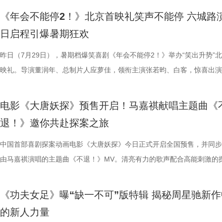
院看《年会不能停！2》，解压不能停、快乐不能停。 电影《年会不能停
锁长安奇案！
影片全国热映口碑走高 爆笑燃爽解压共鸣 电影《年会不能停！2》正式
既有娱乐爽感，亦有现实温度。影片正在爆笑热映，和搭子走进影院享受
心。张若昀与白客现场接受观众挑战，对视十秒比拼剪刀石头布，几局博
角，他因保健室被苏明仪细心照料对她产生了兴趣，当风吹落的帽子被他
兰卡携雷电之力震撼登场，笼斗绝境、兽化嘶吼、回旋撞等完整亮相，带
《年会不能停2！》北京首映礼笑声不能停 六城路
2》由北京合众睿客影视文化传播有限公司、天津猫眼文化传媒有限公司
线后，猫眼电影开分9.6，各大媒体平台收获海量好评，“好看好笑好爽”的
酣畅淋漓的观影体验。 杭州站路演顺利举行 主创嗨聊互动笑声不断 昨日
翻全场；大鹏现身惊喜拉满，谈及这次年会表演笑称心情非常激动，更爆
戴上、下雨天他带着她躲雨等细碎画面，铺展出两人暗藏情愫的双向试探
汁原味的游戏经典设定，作为丛林的电击猛兽，布兰卡以其独特的野性魅
日启程引爆暑期狂欢
国电影产业集团股份有限公司、儒意电影娱乐股份有限公司、上海有态度
好”评价构成观众热议高频词汇，精准凸显影片纯粹的喜剧质感与超强解
小分队董润年、应萝佳、张若昀、白客、卢庚戌集结杭州站，与观众欢乐
时与白客“在台上吸氧把歌唱完”；还有观众称田雨饰演的 Bob 总甩手掌
当苏明仪主动追问心意，颜立尧的沉默，瞬间击碎少女的满心期待。随着
强大的电击能力在游戏中成为了众多玩家的心头好，这次从游戏到屏幕，
传播有限公司、中青新影文化传媒（海南）有限公司出品，正在爆笑热映
性。伴随观影热度持续攀升，“猴子大闹众和”“小学奥数题”“打脸反击”等
动，分享观影感受。导演董润年分享关于“三味真火”包子铺摆放“太上老君
标待人的行事风格与自家领导完美重合；主创更复刻片中扇巴掌名场面，
误会接连爆发：颜立尧被现任质问动心无从辩解，程砚的出现让苏明仪情
压迫感直击而来，再度点燃全球老玩家情怀。 封面图_26.jpg 电影《街
昨日（7月29日），暑期档爆笑喜剧《年会不能停2！》举办“笑出升势”
场面火速出圈，全网刷屏玩梗，传播声势持续走高。“笑到崩溃”“全场爆
幕后创作巧思，他指出炼丹炉里反复熔炼才能成就一颗仙丹，影片无限循
影片这次是打工人“嘴替 + 手替”，双重解压爽感拉满。 4.jpg 3.jpg 谈及
溃，颜立尧和程砚大打出手......故事拉扯感持续升级。预告结尾单车告白
王》（暂译）故事聚焦1993年世界格斗大赛，赛场之内拳脚交锋、知名
映礼。导演董润年、总制片人应萝佳，领衔主演张若昀、白客，惊喜出演
停”等真实反馈层出不穷，再度印证影片实打实的高密度笑点。更有观众
意义本质与此相同，同时也是呼应第一部金银角大王的隐藏彩蛋。总制片
心创作，导演董润年现场透露故事有取材近年真实采访素材，无限流设定
名场面，与毕业分手的泪目画面形成鲜明对比，将少年爱而不得的青春遗
番上演；赛场之下邪恶组织暗流涌动，利用地下笼斗、全球赛事酝酿巨大
菲，特别出演田雨、王耀庆，友情出演李乃文、李晨，主演童漠男、闫佩
电影是“打工人的最强续命神器”，盛赞角色马杰为“今年银幕第一乳腺恩人
萝佳的走心发言令观众动容，她坦言《年会不能停！2》创作最大的动力
下，内核依旧聚焦普通人在职场遭遇的现实困境。总制片人应萝佳表示对
至顶点。 影片横跨十年光阴，高中时期身为风纪股长的苏明仪
谋。隆不仅要直面昔日战友的宿命对决，还要迎战布兰卡这类能力诡异、
吕星辰等主创悉数亮相，现场分享创作巧思与幕后故事。同时，路演也将
电影《大唐妖探》预售开启！马嘉祺献唱主题曲《
生动道出观影过程中酣畅淋漓、解压放松的极致爽感。 8.jpg 9.jpg 与此
于观众，真诚希望大家能在笑声中消解职场的烦恼、拥有很多幸运。现场
中极具仪式感的年会戏份，剧组特意沿用第一部同款拍摄场地，保留情怀
登记违纪之名靠近随性不羁的颜立尧，把心动藏进每一次记名；程砚始终
凶悍的特殊格斗家，多重危机交织，对决悬念拉满。影片已定档2026年1
日开启，主创们将在青岛、杭州、上海、深圳、成都、郑州六城陆续与观
退！》邀你共赴探案之旅
影片的深度内核与温情共鸣向内容也在持续发酵，不同于前作“大点名”的
整活接连不断，张若昀、白客神还原“三顾茅庐”名场面，乱讲“PPT”精神
续，在她眼中，年会戏份的本质是打工人的精神寄托，这也是贯穿整个系
守在少女身后，将满腔爱意独自封存，始终没有勇气袒露心意。同龄人肆
16日北美上映。 地下笼斗氛围拉满 经典招式高燃呈现 这支单人预告以
面。 自开启限时点映以来，电影密集的爆笑笑点、脑洞大开的
戏剧表达，本片结尾刘奔的高燃点名名场面，让一众踏实肯干、默默付出
魔性抽象，引得台下笑声此起彼伏。张若昀更是喜提一把“教育之剑”，一
精神内核。张若昀与观众同样感动于片尾演讲戏份，直言“个人力量很难
霍青春，三人却被迫提前面对情爱纠葛与成长别离，那些藏在盛夏、止于
黑张力的斗兽场牢笼拉开序幕。铁笼栏杆之内，无数被囚禁者疯狂冲撞栏
叙事，搭配燃爽的逆袭情节，持续收获广大观众强烈共鸣。影片讲述了新
中国首部喜剧探案动画电影《大唐妖探》今日正式开启全国预售，并同步
层从业者被看见、被认可，这一细腻呈现瞬间戳中无数观众的心声，不少
断刘奔的奥数烦恼。面对观众的“求扇”名单，白客幽默在线“普法”，现场
结构性问题”，真正改变环境的力量藏在每一个普通打工人身上；白客谈
的心动，最终化作跨越十年无法抹平的青春怅惘。 塑造多元暗
将这场生死擂台的狂暴气息推向极致。转瞬之间，牢笼深处电光骤然闪烁
工人“癫疯”相见，群像集结大乱“逗”，爆梗整活不能停的全新脑洞故事，
由马嘉祺演唱的主题曲《不退！》MV。清亮有力的歌声配合高能刺激的
观影后表示“眼泪唰的一下就掉下来了”，共情感染力十足。影片正在爆笑
连连。接续青岛站主创跳舞名场面，在张若昀的歌声下，导演董润年与卢
杰的“打脸式反击”，调侃其反差感拉满的举动是“民谣风混搭摇滚风”；大
像 联动毕业季戳中青春离别共鸣 区别于市面上甜宠向青春片，
道覆盖高压电流的绿色兽形身影破土而出，布兰卡正式登场，野性威压瞬
润年执导，应萝佳担任总制片人，张若昀、白客、高叶领衔主演，大鹏、
片段，将狄少（声音出演 雷淞然）、阿萨（声音出演 张呈）不信天命、
映，结伴观影开怀大笑！ 电影《年会不能停！2》由北京合众睿客影视文
两位“开朗大男孩”即兴开跳，歌舞不能停，全场欢呼鼓掌更是热闹十足。
演现场更高歌一曲《我的未来不是梦》将场面直接拉回影片年会表演高燃
偷喜欢你》以写实笔触刻画两种截然不同的暗恋：苏明仪明目张胆、小心
卷整片斗兽场。 电光缠绕全身、蓬松鬃毛根根竖立，杰森・莫玛饰演的
菲惊喜出演，孙艺洲特别主演，田雨、王耀庆特别出演，李乃文、李晨、
妥协的态度诠释得淋漓尽致。 平台单曲图.jpg 影片由程腾执导，黄珉联
《功夫女足》曝“缺一不可”版特辑 揭秘周星驰新作
播有限公司、天津猫眼文化传媒有限公司、中国电影产业集团股份有限公
正在爆笑热映，今日至8月4日还将在上海、深圳、成都、郑州相继与大
落；田雨则幽默建议现场观众“送一张电影票给领导”，在欢乐中青岛站路
的单向奔赴，程砚沉默隐忍、不求回应的长久守护，两种隐秘心事交织，
遵从游戏形象，绿色兽化皮肤、锋利爪牙与狂暴体态高度还原玩家记忆中
奋强友情出演，童漠男、酷酷的滕、闫佩伦主演，钟汉良特邀出演。影片
演，雷淞然、张呈（排名不分先后）领衔声音出演，将于8月8日全国上
的新人力量
儒意电影娱乐股份有限公司、上海有态度文化传播有限公司、中青新影文
面，带来更多欢声笑语。 电影《年会不能停！2》由北京合众睿客影视文
满落幕。8月1日，与搭子结伴走进电影院共享欢乐盛宴。 5.jpg 限时点
极具共鸣的青春情感群像。影片紧扣 “毕业季就是分手季” 这一大众青春
林兽人。登场瞬间，周身不断迸发噼啪电光，完美呈现布兰卡特有的雷电
眼、淘票票点映评分9.6，目前火热预售中，8月1日，全国上映，一起走
售现已开启，可提前购票共赴这场欢乐探案之旅。 主题曲《不退！》MV