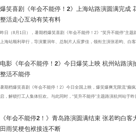
停！2》由北京合众睿客影视文化传播有限公司、天津猫眼文化传媒有限
情，中式机关设计也很有巧思。”还有一位带着孩子二刷的家长表示：“孩
好菜与一段故事在影像中形成彼此映照。 厨房三人组定格龙餐
飞。预告前半段喜感松弛，后半段局势陡转，也让这部战争题材影片呈现
还有小观众大胆发言，在线喊话主创助力“取消暑假作业”，其家长盛赞影
牌比心名场面等，各类花活接连呈现，笑声此起彼伏。 导演董
场，董润年、应萝佳、张若昀、白客、酷酷的滕等主创齐聚亮相，现场多
觉奇观。不少携孩子一同观影的家长纷纷表示：“孩子看得很开心”“让孩
爆笑喜剧《年会不能停！2》上海站路演圆满完成 
司、中国电影产业集团股份有限公司、儒意电影娱乐股份有限公司、上海
别喜欢龙宫浴场、百妖夜行的情节。这个电影特别适合全家一起看，不光
馨日常 色香味承载和平表达 同步释出的“菜备好 请就胃”版海报
同于以往的面貌。身处动荡之中，徐福和马俊生也被裹挟，甚至被爆炸波
点极度适配全家观看，现场笑声迭起，欢乐四溢。更有一位三刷观众表示
解读影片循环设定暗含人生成长的隐喻，他以刘奔、马杰示例，称当真正
刷、三刷观众踊跃分享新的感悟和发现，还有不少亲子观众到场观影，与
到了传统文化的魅力”。影片由程腾执导，黄珉联合导演，雷淞然、张呈
整活走心互动有笑有料
度文化传播有限公司、中青新影文化传媒（海南）有限公司出品，正在爆
友能参与探案，大朋友也能感受到人与妖之间的大爱与温情。”现场还有
龙餐馆后厨的备菜日常切分为层层展开的窗口式结构，徐福、马俊生、赛
预告结尾，一句“徐先生，你真觉得这战争跟你没关系吗？”警告声响起，
分别带孩子和母亲一刷、二刷，一家人各有感悟，共享欢乐与共鸣。即将
自己内心所求就能跳出循环；谈及现实与理想主义的冲突，总制片人应萝
共同嗨聊，氛围热烈。现场趣味互动花样不断，张若昀复刻假面骑士、全
名不分先后）领衔声音出演，将于8月8日全国上映，目前正在火热预售
映。
小男孩激动地表示：“这部电影我给到夯！看到中国动画出了这么一部新
人穿插其间，与食材一同构成一幅鲜活而具体的烟火图景。画面以食材与
人们对故事走向的好奇，龙餐馆在战火中会遭遇什么？徐福与马俊生的生
之时，全体主创向现场观众致以诚挚谢意，现场更趣味玩梗为张若昀送上
合亲身经历，坦言看清现实后依旧坚守理想主义才是独属于自己的人生底
择“马”系人设、一起说“爱你呦”等整活轮番上演，欢声笑语贯穿全程。 现
1.jpg 此次影片选择在西安开启特别放映，正是出于对千年长安盛唐底蕴
昨日（8月1日），暑期档爆笑喜剧《年会不能停！2》“笑升不能停”主题
品，我十分欣慰！”语气一本正经，惹得全场欢笑鼓掌。作为中国首部喜
为主要视觉元素，龙餐馆的烟火气与异域氛围交相辉映，碰撞出中外文化
将走向何方？ 4赛夫.jpg 3沈腾 蒋奇明.jpg 文牧野带领新组合碰撞新火花
祝福，爆笑声四起，整场路演就在欢笑与温情交织的氛围中圆满收官。
真挚发言令现场观众动容落泪；张若昀亦对此有所解读，他表示刘奔虽被
众提问刘马组合穿越闯关是否也对应《西游记》里师徒取经的情节，导演
敬。影片以万国来朝的大唐为故事背景，将机械动能与唐代都市风貌相融
上海站顺利举行，导演董润年、总制片人应萝佳，领衔主演张若昀、白客
案动画，《大唐妖探》以全年龄适配的合家欢质感，点燃了暑期档家庭观
的别样火花。画面既呈现出开灶前的充分准备，也将“好好吃饭”的氛围具
好吃饭传递最朴素的温暖 同步发布的定档海报，龙餐馆主厨徐福站在红
3.jpg4.jpg 爆笑喜剧引燃观影热潮 多元受众共赴欢乐之旅 电影《年会不
蒙尘却从未熄灭过理想火种，只要时机环境合适，每个人都愿意为理想再
年一连分享影片与四大名著关联的多个隐喻巧思：除去《西游记》，马杰
参照唐代长安“二市一百零八坊”的城市布局，打造出一座前所未见的“机
别主演孙艺洲，特别出演田雨、王耀庆，主演范湉湉齐聚现场，畅聊台前
观影期待。 电影《大唐妖探》由深圳千万间影业有限公司、冰
化。在温暖的光线中，呈现出三人之间如同亲人般的亲密关系，也展现出
前，身后巨幅龙纹折扇展开，东方韵味十足。身前一桌中式菜品依次铺陈
2》正在全国热映，高能欢乐戏份贯穿始终，沉浸式爆笑观影体验，让观
一番；面对年轻观众对未来职场的焦虑，白客送上通透的人生态度，他直
掌名场面对应《水浒传》除暴安良的侠义底色、片中 “卧龙凤雏”“三顾茅庐
城”。此外，主创团队还依托“八水绕长安”的经典水系布局，设计贯穿整
后，惊喜互动不断。影片已于昨日全国公映，猫眼电影开分9.6，爆笑爆
电影《年会不能停！2》今日爆笑上映 杭州站路演
画影视传媒（天津）有限公司、天津猫眼微影文化传媒有限公司、北京梦
的大片质感与人情温度。 在对于美食呈现的执着，体现出整个
带笑意的徐福专注掌勺，将酱汁淋入松鼠桂鱼之上，热气腾腾格外诱人。
底卸下生活与工作疲惫，收获满分解压爽感。张若昀与白客组成的刘马组
“做恶人也可以，做勇士也可以，做好人也可以，做‘坏人’也可以，只要你
设计出自《三国演义》，至于《红楼梦》的巧妙化用，导演更是风趣概括
的动力脉络，将大唐千年璀璨文明与奇巧精妙的机关创意完美融合，构建
感全网认证，口碑热度持续走高，成为暑期档打工人解压放松的狂欢盛宴
整活不能停
文化有限公司、幸福蓝海影视文化集团股份有限公司、郭帆（北京）影业
团队对细节的极致追求的创作态度。菜品设计围绕人物处境与时代背景，
之下，墙面弹痕与裂纹清晰可见，与前景的活色生香形成强烈反差，残酷
为全片一大亮点，二人一冲一稳，性格反差感拉满，碰撞发出源源不断的
自己能成为这个角色，并且愿意为一切后果负责，就可以”；庄达菲则分
“宝二爷直接变身董事长”。 他表示，创作时特意将中华传统文化融入故
具想象力的大唐奇幻都市图景。 2.jpg 作为暑期档适配全年龄段的合家
片讲述了“缺心眼”刘奔与“没脾气”马杰包子铺“癫疯”相遇、喜提“无限流体
公司、深圳市一怡以艺文化传媒有限公司、北京千万间文化传播有限公司
载情感记忆的家常味道，到龙餐馆中坚守正宗体系的餐厅菜式，再到特殊
安穿透画面，为这幅祥和图景铺上了一层无法忽视的战争底色。通过“美
花火，不少观众看完直呼“又癫又好看，越品越上头”。随着六城路演火热
怡然不内耗、勇敢追梦的角色内核，为观众送上 “四面八方皆是前方” 的
望观众观影时能读出独有的熟悉感与亲切感；制片人应萝佳谈及现实与理
电影，《大唐妖探》满足了大小观众双向适配的观影体验。对小朋友而言
卡”，由此开启掀桌狂欢、打脸逆袭的全新脑洞故事，由董润年执导，应
暑期档爆笑喜剧《年会不能停！2》今日全国上映，爆笑爆爽无限流“癫疯
京萌谷文化传媒有限公司、北京微梦创科网络技术有限公司出品，将于8月
下因地制宜的融合表达，逐步构建起影片完整而清晰的叙事脉络。为贴合
前硝烟在后”的对比，将日常烟火与流离动荡呈现在同一画面，一边是令
展，主创辗转多座城市近距离和影迷互动，映后现场笑声、欢呼声接连不
语；孙艺洲、田雨互评所饰演角色Peter和Bob的心眼，欧阳奋强也以片
义，她表示如果现实环境一时半会难以改变，不如先走进影院开心：“随
片跌宕起伏的探案冒险故事，能够让孩子在奇幻的机关世界中开拓眼界，
担任总制片人，张若昀、白客、高叶领衔主演，大鹏、庄达菲惊喜出演，
启，解锁打工人集体狂欢。与此同时，“笑升不能停”主题路演杭州站于昨
日全国上映，预售火热进行中。此外，8月7日多城特别放映、8月8日—9
饮食习惯，团队对菜单结构与烹饪方式反复推敲，并结合当地饮食习惯进
涎欲滴的厨房场景，一边是尚未散去的战争阴影，徐福则面带从容，游刃
来自各地的观众现场输出花式好评，真实口碑持续出圈扩散。影片在精准
长身份加入互动，上演众和高层互怼名场面，台上台下笑声不断。脱口秀
声集合越来越大，我们的勇气出现了，很多事情会慢慢发生变化”。谈及
在主角的冒险征程中收获勇气、善良与成长，汲取积极向上的价值观；对
洲特别主演，田雨、王耀庆特别出演，李乃文、李晨、欧阳奋强友情出演
利举行，导演董润年、总制片人应萝佳，领衔主演张若昀、白客，特别出
国超前点映均可正常购票观影，特殊场次（含已购票场次）周边照常发放
配，在保留中餐技法的同时实现文化语境的自然融入。所有出现在影片里
地烹饪佳肴，使得影片“好好吃饭”的情感，在非常时刻呈现出了新的温度
当代打工人内心的同时，也依靠纯粹的爆笑爽感俘获亲子家庭受众。“癫
嘻哈也惊喜现身并分享观影感受，称“完全演出了我和我同事们的日常”，
前后的成长变化，张若昀分别使用了“燃”和“登”两个字来概括不同阶段的
年观众而言，环环相扣、悬念十足的探案剧情极具观赏性，细节满满的大
漠男、酷酷的滕、闫佩伦主演，钟汉良特邀出演。影片爆笑热映中，一起
庚戌亮相现场，与观众展开热情互动，畅聊幕后趣闻。此前影片限时点映
《年会不能停2！》青岛路演圆满结束 张若昀白客
您全家抢先入城欢乐探案！
物均以“真实可食”为前提，在保证视觉表达的同时强调食物原本的色香味
义。 5李治廷.jpg 6老扎.jpg 文牧野导演作为国产现实主义商业片的探索
别真实，仿佛在演我上班日常”“带爸妈看完，没想到他们也全程笑不停”
满满。 影片笑点爽感双在线 全年龄观影适配满分 电
奔，还调侃前期刘奔一定会吐槽后期的自己；面对观众“选热爱还是选稳定
物、根植传统的文化内核，也让观众沉浸式感受大唐盛世的独特魅力与中
影院越笑越大「升」！ 2.jpg 1.jpg 上海站路演顺利举行 笑声掌声交织欢
爆棚，猫眼电影点映开分9.6、淘票票点映开分9.6，双平台高分认证，
田雨笑梗包袱接连不断
每一道菜既服务叙事，也具备生活质感。在战火背景之下，这些具体而鲜
《我不是药神》到《奇迹·笨小孩》，其作品始终在兼顾市场与作者表达
色好评强势印证，电影《年会不能停！2》适配各类观影人群，年轻人结
《年会不能停！2》正在全国院线火热公映，上映以来持续收获海量观众
择业难题，白客再度引用《出师表》表达观点：“开张圣听，以光先帝遗
统文化的深厚底蕴。 3.jpg 在西安特别放映的活动现场，不少家长专程
断 上海站路演映后见面，董润年、应萝佳、张若昀、白客、孙艺洲、田
情一路高涨。 影片讲述了“缺心眼”刘奔与“没脾气”马杰包子铺“癫疯”相遇