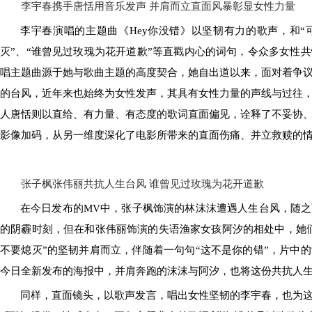
李宇春携手唐恬
用
音乐发声
并肩而立直面风暴彰显女性力量
李宇春演唱的主题曲《
Hey你没错》
以
坚韧有力的歌声，和
“
灭”、“谁曾见过玫瑰为花开道歉”等
直戳内心的
词句
，
令众多女性共
唱主题曲源于她与歌曲主题的高度契合
，
她
自出道以来
，
面对着争
的台风，
近年来也始终为女性发声，
其具有女性力量的声线与过往
人唐恬则以直给、有力量、有态度的歌词直面偏见，诠释了不妥协
影像加码，从另一维度深化了电影所带来的直面伤痛、并立救赎的
张子枫张伟丽共抗人生台风
谁曾见过
玫瑰为花开道歉
在今日发布的
MV中，张子枫饰演的林沫沫遭遇
人生台风
，随之
的阴霾时刻，但在和张伟丽饰演的失语渔家女孩阿汐的相处中，她
不要熄灭”的坚韧并肩而立，伴随着一句句“这不是你的错”，
片中的
今日全新发布的海报中，并肩奔跑的沫沫与阿汐，也将这份共抗人
同样，
直面镜头，以歌声发言，唱出女性坚韧的李宇春，也为