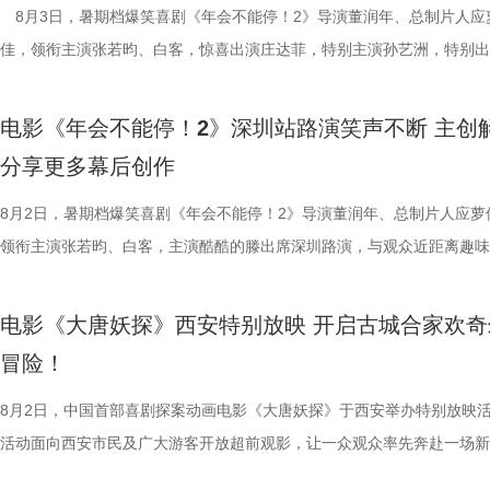
拆解送礼、站队等各类潜规则，以充满荒诞戏剧性的表达，直击普通人所
动画百花齐放，让观众看到更多元的作品。”制片人李莹莹则现场澄清此前
付，但在相处中逐渐形成默契，马俊生如同徐福与赛夫的“润滑剂”，让两
浩监制，文牧野、郎群力、钟伟编剧，沈腾领衔主演，蒋奇明、奥马尔·
出演，孙艺洲特别主演，田雨、王耀庆特别出演，李乃文、李晨、欧阳奋
8月3日，暑期档爆笑喜剧《年会不能停！2》导演董润年、总制片人应
的现实困境。总制片人应萝佳补充，“无限流”的设定在映照当代人日复一
打”导演的趣事，笑称导演“想要的东西都非常精密”，对细节有着极高要
够磨合成功。而徐福与龙餐馆里其他孩子们的互动也让龙餐馆里氛围更加
夫主演，李治廷特别出演，谢里夫·萨比、艾哈迈德·萨利姆、法鲁克·穆
情出演，童漠男、酷酷的滕、闫佩伦主演，钟汉良特邀出演。影片猫眼电
佳，领衔主演张若昀、白客，惊喜出演庄达菲，特别主演孙艺洲，特别出
现实感受之外，更具象化了年轻人躺平心态背后，无力改变困境的深层压
终才呈现出这座充满生命力的长安城。配音导演张喆则表示这部电影是非
闹。伴随着一道道菜品出锅，不仅展现出徐福的高超技艺与中国饮食的独
德、拉塞尔·希利、奈拉·阿克拉姆、卡尔玛·哈齐姆参加演出，苇青、张
分9.6，正在爆笑热映，一起走进影院越笑越大「升」！ 1.jpg2.jpg 郑州
雨，友情出演欧阳奋强出席成都路演，与观众近距离互动，分享台前幕后
矛盾。 现场专家亦充分肯定影片创新价值，中国电影评论学会
合家庭观众看的一部电影——孩子看冒险和主角搭档，家长也能感受其中
味，也折射出每个角色不同的性格底色与处世方式。 美食特辑
情出演。 海报.jpg 沈腾勇闯中东做地道中餐 携手蒋奇明演绎战火下的小
演热情似火 欢笑声中圆满收官 郑州站路演映后交流全程氛围热烈，董润
事。现场不同年龄、职业的观众走心分享观影感受，全程欢笑与掌声交织
电影《年会不能停！2》深圳站路演笑声不断 主创
饶曙光称其是兼具深度的高级讽刺喜剧，以循环叙事拓宽国产喜剧表达边
与真挚。 大小观众踊跃分享 欢乐冒险获全龄观众好评
餐馆的日常与各个人物关系自然融合，在轻松、愉快的氛围中传递出更具
困境 电影《欢迎来龙餐馆》聚焦中东的中餐馆里徐福与马俊生在战火中
应萝佳、张若昀、白客、田雨、欧阳奋强等一众主创与不同年龄、职业的
片讲述了“缺心眼”刘奔与“没脾气”马杰包子铺“癫疯”相遇、喜提“无限流体
分享更多幕后创作
中国电影制片人协会理事长焦宏奋对影片记录新时代青年职场生态的时代
动现场不仅有主创们干货满满的分享，还有演员谭卓、雪野，喜剧演员周
的生活气息。为了将色香味俱全的中式美食真实呈现在银幕之上，剧组专
和羁绊，从烟火日常到战争突发，原本稳定的生活被打破，个体被卷入更
齐聚于此，既有轻松欢乐的趣味互动，也有直击人心的走心分享。现场欢
卡”，由此开启掀桌狂欢、打脸逆袭的全新脑洞故事，由董润年执导，应
给予高度认可，称其是对外讲好中国故事的优质载体；中央宣传部数字节
男、罗圣灯、黄金豆，动画导演赵霁、李夏、梁旋等业内嘉宾前来观影并
建了美食团队，与文牧野导演、美术指导反复打磨菜品，从食材选择到烹
时代动荡之中。在不断逼近的现实压力下，小人物的去留、选择与命运走
围拉满，张若昀、白客现场比心，大喊“不要小看我们之间的羁绊啊！”，
担任总制片人，张若昀、白客、高叶领衔主演，大鹏、庄达菲惊喜出演，
8月2日，暑期档爆笑喜剧《年会不能停！2》导演董润年、总制片人应萝
心主任张红称赞影片职场刻画犀利鲜活，笑点与现实议题巧妙融合，全片
观影感受。谭卓真诚赞道：“中国的动画越来越有自己的模样了，建模技
式，前后尝试了二三十道菜式。其中一口直径两米多的大铁锅尤为吸睛，
成为故事展开的核心。 1沈腾.jpg 2蒋奇明.jpg 在此次发布的定档预告中
声此起彼伏；化身“诸葛卧龙”的白客现场为其余主创匹配《三国演义》人
洲特别主演，田雨、王耀庆特别出演，李乃文、李晨、欧阳奋强友情出演
领衔主演张若昀、白客，主演酷酷的滕出席深圳路演，与观众近距离趣味
感十足；北京文艺评论家协会主席王一川提出影片独创“喜悲融正”美学，
越来越棒。我看得意犹未尽，有太多好看的画面和场景，非常期待第二部
甚至需要借助滑轮才能开启。这道菜将中东烤鱼融入东北铁锅炖的融合创
沈腾饰演的徐福一声“上菜”，菜品热气上桌，龙餐馆的日常徐徐展开。徐
张若昀饰演的刘奔对标刘备，欧阳奋强饰演的董事长类比献帝，几人现场
漠男、酷酷的滕、闫佩伦主演，钟汉良特邀出演。影片猫眼电影开分9.6
动，畅聊创作细节与名场面，一路笑声不断。影片讲述了“缺心眼”刘奔与
化循环叙事包裹职场异化的悲剧内核，完成价值升华。亦有中国艺术研究
周铁男则称赞“这是一部诚意满满的原创动画电影。”而罗圣灯更是在观影
不同饮食文化在碰撞中，呈现出新鲜感与奇特的视觉。随着一道道菜肴陆
蒋奇明饰演的马俊生分工合作，在轻松热闹的氛围下，将餐馆经营得井井
抛梗调侃，轻松欢乐。 谈及影片结尾刘奔高燃点名之后的去留问题，导
在爆笑热映，一起走进影院越笑越大「升」！ 成都站路演顺利
气”马杰包子铺“癫疯”相遇、喜提“无限流体验卡”，由此开启掀桌狂欢、打
电影《大唐妖探》西安特别放映 开启古城合家欢奇
视研究所所长赵卫防、中国电影评论学会常务副会长张卫等专家一致认为
中落泪，并表示很喜欢这部电影的风格：“把大唐重新架构了一下，变成
锅，热气升腾、香气弥漫，食客围坐之间的热闹场面，不仅呈现出浓郁鲜
条。徐福凭借地道的中餐手艺，让这间小店在异国逐渐打开局面，生意日
年和总制片人应萝佳分别给出不同答案：导演董润年认为刘奔经历多年循
欢笑温情双向在线 成都站路演映后，导演董润年、总制片人应
袭的全新脑洞故事，由董润年执导，应萝佳担任总制片人，张若昀、白客
冒险！
限流不是弱化现实主义，而是用魔幻隐喻放大现实荒诞，影片大胆突破前
关满满的度假胜地。” 台下其他观众的分享同样踊跃，一位驱车
生活气息，也让人与人之间的情感在一餐一饭中被悄然连接。美食特辑的
火。烤全羊、铁锅炖等中式美食在异国他乡接连登场，呈现出一派火热的
已看淡得失，不在乎去留，而胡董事长清楚公司管理弊病，认可刘奔的想
携张若昀、白客、庄达菲、孙艺洲、田雨、欧阳奋强等一众主创现身，整
叶领衔主演，大鹏、庄达菲惊喜出演，孙艺洲特别主演，田雨、王耀庆特
架，为国产喜剧题材影片提供宝贵创作样本。整场研讨会好评如潮，业界
小时带孩子赶来的妈妈感慨：“咱们中国的《山海经》、榫卯结构，这些
尾，文牧野导演道出“在徐福眼里，没有什么事儿是比好好吃饭更重要的了
景象。然而，突如其来的战火打破平静，炮声骤起，熟悉的日常被迫中断
初心，会尽力留下他；总制片人应萝佳则从企业发展视角进行分析，称刘
后交流兼具趣味互动与走心分享，收获现场观众热烈反响。现场观众发起
演，李乃文、李晨、欧阳奋强友情出演，童漠男、酷酷的滕、闫佩伦主演
8月2日，中国首部喜剧探案动画电影《大唐妖探》于西安举办特别放映
一致认可影片兼具艺术创新、现实温度与市场潜力，为主创持续深耕现实
西应该让孩子们见识到。”一位带着弟弟前来观影的姐姐分享道：“我弟弟
朴素表达，让这份关于生存与温暖的理解更具分量。美食特辑在展现温暖
火逐渐席卷整座城市。镜头在美食与硝烟之间快速切换，一边是孩子围在
发言极具正向价值，公司若将其开除极易引发危机，高层势必会力保他。
表情管理小游戏，结合加班、功劳被抢、团建取消等各类扎心场景让各位
汉良特邀出演。影片猫眼电影开分9.6，正在爆笑热映，一起走进影院越
活动面向西安市民及广大游客开放超前观影，让一众观众率先奔赴一场新
材、打造兼顾共情与深度的作品奠定了坚实信心。 电影《年会
11岁，被探案剧情牢牢吸引住。我个人也很喜欢借着破案带出的盛唐市
的同时，也进一步凸显出创作团队对人物关系与叙事质感的细致打磨，让
边学做菜，另一边却是孩子们接受军事训练，一边是热油翻滚，一边是战
不同维度的解读，让观众对年会落幕之后的故事走向有了更多想象空间。
整活演绎，金句频出、笑点拉满；还有观众送趣味锦旗、请主创复刻Bob
大「升」！ 1.jpg 2.jpg 深圳路演欢乐举行 主创趣谈幕后创作 深圳站路
乐的大唐探案之旅，沉浸式体验“机关长安城”独具韵味的东方美学与震撼