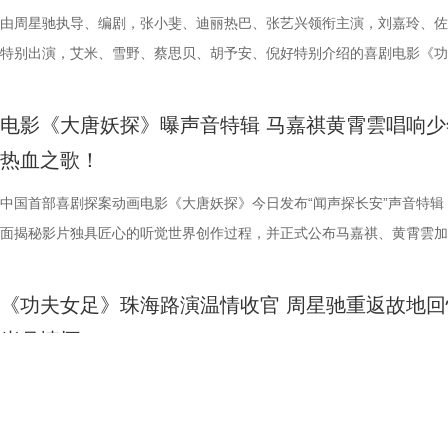
媒（海南）有限公司出品，正在爆笑热映。
播有限公司、天津猫眼文化传媒有限公司、中国电影产业集团股份有限公
爆棚 爆笑解压高分认证 电影《年会不能停2！》此前已于7月25日至26
把夏日心动与毕业离别绑定，点明年少情爱最大的遗憾 便是盛夏热烈相
力。预告最令玩家热血沸腾的名场面紧随而至：布兰卡屈膝蓄力，身躯猛
院越笑越大「升」！ “笑出升势”北京首映礼圆满举行 主创爆笑
上线 声声铿锵勾勒热血无畏 此次释出的主题曲《不退！》由马嘉祺倾情
由周星驰执导、编剧，张小斐、迪丽热巴、张艺兴领衔主演，刘嘉玲、佐
儒意电影娱乐股份有限公司、上海有态度文化传播有限公司、中青新影文
多城限时点映，首轮点映开启后即好评刷屏、爆笑认证，为呼应广大观众
抵不过毕业分离，一句 “为你好” 成为分开最无力的借口，道尽少年相爱
缩成球状，全身电流同步爆发，高速旋转直冲向前，呈现经典回旋撞招式
现场笑声不断 本次首映礼现场氛围热烈，董润年、应萝佳、张
唱。整首歌以热血张扬的摇滚曲风为基底，用硬朗有力的旋律与态度鲜明
特别出演，艾米、雪野、蔡思贝、胡予安、倪好特别介绍的喜剧电影《功
媒（海南）有限公司出品，正在爆笑热映。
呼声，将笑声传递至更多城市，7月27日至28日再进一步开启全国限时点
守难的笨拙与心酸。 影片延续台湾青春片标志性氛围感镜头，
速翻滚带起强劲气流，冲击力视觉效果拉满，短短数十秒的片段里，既展
昀、白客等主创佩戴专属工牌道具亮相，庄达菲、李乃文随身携带与角色
词，搭配马嘉祺清亮且极具穿透力的高音，将少年身处困局绝不退缩的锐
足》燃爽热映中，今日影片发布“缺一不可”版特辑。特辑完美传递了“周
观影氛围热情浓烈，爆笑声量一路猛涨。“银幕里在认真升上去，银幕外
公车偷拍、保健室照料、雨天送伞、单车告白等校园场景，用柔和光影还
兰卡不受束缚的野兽格斗风格，也暗藏身世伏笔，他是流落丛林、变异、
有关的拍手器、著作《我和众和集团的故事》，全员精神状态满分，欢乐
坚守真相的凛然心气尽数唱出。“不退让、不低头”的内核贯穿始终，既有
中没有小角色，只有共同完成故事的人”这一精神。这群大银幕新面孔凭
电影《大唐妖探》曝声音特辑 马嘉祺黄霄雲唱响少
得哈哈哈哈哈哈哈哈哈”“影院左右笑得声音一个比一个大”“笑到脸疼爽到
属于夏日的青涩悸动。剧情不刻意制造圆满结局，坦然接纳暗恋落空、相
生存的孩子，被迫困于地下斗兽笼，沦为被操控的厮杀工具。 野性角色
扑面而来。现场高能整活轮番上演，张若昀、白客解锁海绵宝宝与章鱼哥
成见的桀骜锋芒，也藏着明辨是非的坚定底色。在电影院立体环绕音的视
自的倾情诠释与独特风格，碰撞出强烈的戏剧火花，真正成为了整部电影
热血之歌！
掌，感觉大脑褶皱被抚平”“让人在爆笑之外，还获得了超出现实的爽感”
离的青春常态，既有双向心动的甜蜜温存，也有三角对峙、被迫分手的撕
画 主创团队精工还原游戏内核 作为《街头霸王2》登场的经典人气角色
味联动，热血浓人和佛系淡人的反差感拉满，极致契合片中角色特质；田
境中，这首歌曲将给观众带来更强的冲击力，演唱细节与音色质感清晰呈
不可的存在。截止7月28日，影片票房已突破20亿大关，好评不断，轻松
评论中影片含笑量100%，更有网友称爆笑程度需带纸入场，因为会“笑出
感，情绪层次饱满动人。并且选择七夕上映，也是让观众在浪漫节日里，
卡从来不只是"那个绿色的怪物"。布兰卡本名吉米，幼年由于空难流落亚
王耀庆、李晨、李乃文四人现场“怪力比心”；众人模仿趣味表情包，班味
同时，也让这份锐气与坚守更直击人心。 预售开启图.jpg 主题曲MV在视
的笑点让无数观众在影院收获了最纯粹的快乐，硬核燃爽的逆风翻盘更是
中国首部喜剧探案动画电影《大唐妖探》今日发布“闻声探长安”声音特辑
泪”，还得备好金嗓子因为会“笑到嗓子疼”。爆笑解压爽感之外，影片叙
己止于毕业的暗恋遗憾画上句号。 电影《偷偷喜欢你》由阿荣
雨林，长期的丛林生存令他的身体发生异变，所以他掌握放电、旋转冲撞
金句频出，“等忙完这一阵，就可以忙下一阵了”“我时常在想，我在想什么
现上也颇具巧思，特别打造了极具大唐气韵的实景拍摄场地，灯火摇曳间
了家庭观影狂潮。 娥眉队团结一致缺一不可 银幕新人各显神通全员全力
面揭秘影片独具匠心的听觉世界创作过程，并正式公布马嘉祺、黄霄雲加
同样收获满堂好评，不少影评人称电影有“更疯癫的故事推进，更大胆的
股份有限公司、先势公关顾问股份有限公司、影娱人媒体文化事业股份有
有的野兽格斗技，他虽然外表凶悍狂暴，内心却藏着渴望被认可的柔软。
……引得现场观众笑声不断。领衔主演高叶、惊喜出演大鹏也发来远程祝
感十足。马嘉祺置身其中演唱，眼神坚定，带着少年人的桀骜与韧劲，声
全新发布的“缺一不可”特辑正式揭开了一众银幕“新面孔”的幕后风采。她
分别献唱影片主题曲与片尾曲。特辑中，主创团队潜心打磨影片声音制作
讽刺，更抽象的爆笑名场面”以及“更当下、更新鲜、不用扮丑掉凳却更能
司、力荣影业有限公司出品，华夏电影发行有限责任公司发行。
让布兰卡的招式、气质贴合原作游戏，电影主创团队深度参考了游戏《街
隔空与观众见面。 伴随轻松愉快的现场氛围，主创也围绕全新
锵，如同击碎枷锁的重拳，把歌曲里不肯妥协的精神内核透过镜头传递出
镜头前各显神通，为电影注入了无尽活力。艾米把戏里戏外风驰电掣的奔
节，在结合影片原创“机关长安城”设定的同时，立足东方传统文化底蕴，
《功夫女足》珠海路演温情收官 周星驰重返故地回
会心一笑”，“六连更”的高度评价实力印证影片口碑。8月1日，影片全国
王》的人物设定，游戏总监中山贵之全程参与细节把控，《疾速追杀》系
情、人物设定与创作巧思展开分享。导演、编剧董润年表示，影片立足当
让歌曲的情绪不止于听觉，更有了具象的画面承载。影片的三位主角狄少
度都发挥到了极致；雪野在影片中展示轻功绝技，为了拍出最完美的空中
充满未来感、科技感与机械质感的听觉元素，从配音演绎、影片配乐、歌
岁月情怀
大家爆笑相见。 6.jpg 电影《年会不能停2！》由北京合众睿客影视文化
牌动作指导琼・瓦勒拉，为布兰卡量身打造野兽系打斗风格。动作设计舍
场现实，尤其是打工人循环往复的三点一线生活，聚焦大众熟知的职场困
萨与妙瑛更是化身为乐队成员出现，与马嘉祺打破次元壁垒同框演绎，虚
态，在拍摄期间几乎“长在了威亚上”，甚至连吃饭都在半空中解决；首次
唱三大维度精心雕琢，打造出一套古今交融、热血鲜活、风格独树一帜的
有限公司、天津猫眼文化传媒有限公司、中国电影产业集团股份有限公司
规整的格斗套路，侧重无规则、原生态的野性扑击与翻滚突进，搭配雷电
痛点，希望担当起当代打工人的情绪嘴替，提供一种新鲜且充满惊喜的观
织的画面配合高燃的旋律，让歌曲的情绪张力得到了充分的释放。 MV中
硬核打女角色的蔡思贝，打戏拳拳到肉表现惊艳，周星驰称赞“从未见一
体系，构筑起既承载大唐风貌又兼具新潮奇幻想象力的沉浸式听觉世界。
由周星驰执导、编剧，张小斐、迪丽热巴、张艺兴领衔主演，刘嘉玲、佐
意电影娱乐股份有限公司、上海有态度文化传播有限公司、中青新影文化
效，让游戏里天马行空的必杀技呈现出更具真实感与冲击力的银幕效果。
验，让观众在欢笑中释放压力、收获共鸣与治愈。编剧、总制片人应萝佳
出了全新正片画面，狄少与阿萨并肩直面险境、携手探案的高能场面接连
演员打戏能这么像李小龙”；而全能型的龚若兰凭借扎实的基本功惊艳全
由程腾执导，黄珉联合导演，雷淞然、张呈（排名不分先后）领衔声音出
特别出演，艾米、雪野、蔡思贝、胡予安、倪好特别介绍的喜剧电影《功
（海南）有限公司出品，将于8月1日全国上映。
影片物料陆续释出，隆、肯、春丽、古烈、达尔西姆等主角团已悉数亮相
享道，“刘奔和马杰看似是对职场态度截然不同的两个人，但他们本质的
演，于危机中默契配合、互为底气，热血羁绊与冒险张力扑面而来。这首
高难度的翻跟头与威亚动作统统不在话下。 除了极具潜力的青年演员，
将于8月8日全国上映，邀观众一起循声探秘机关长安城，解锁这场欢乐
足》全国爆笑热映中。7月26日，《功夫女足》第二轮全国路演来到了收