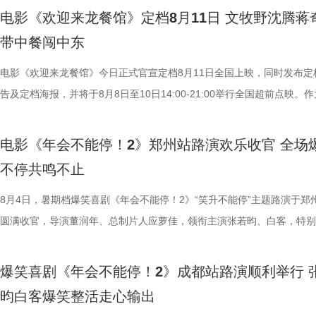
solo气场拉满，霸气夺人；李晨、钟汉良双人舞同样舞出风采、看点十足
前点映火热进行中，预售现已全面开启。 主创齐聚畅聊 幕后分
远赴中东谋生，在当地与餐馆经理马俊生（蒋奇明 饰）相识，并共同打
电影《欢迎来龙餐馆》定档8月11日 文牧野沈腾蒋
和集团全员卸下压力，跟随舞步一扫疲惫。自影片上映后，这一彩蛋也成
货满满 活动现场趣味互动接连不断，有观众特意带来鲁班锁，
馆，将中华美食带入异乡。在餐馆经营逐渐步入正轨之际，战火骤然降临
带中餐闯中东
片一大出圈名场面，首映礼、路演现场，主创更是零帧起跳，嗨舞不能停
主创现场上手挑战，将片中巧思满满的机关设定延伸至现实；更有观众专
人被迫卷入动荡之中，在生存与抉择间面对命运考验。美食特辑以徐福、
少网友称“看完电影后脑子里全是阳光开朗大男孩”“魔性旋律根本停不下来
cos狄少、阿萨现身活动，邀请主创即兴配音互动。在火热的氛围中，主
生、赛夫（奥马尔·谢里夫 饰）在龙餐馆的日常为线索，通过中华美食将
电影《欢迎来龙餐馆》今日正式官宣定档8月11日全国上映，同时发布定
除嗨舞彩蛋之外，影片凭借高密度的爆笑桥段与直击现实的喜
也围绕影片展开了真诚分享。 导演程腾率先分享创作心得：“这
人物之间的情感呈现给观众。“菜备好 请就胃”版海报则定格“一家三口”在
告及定档海报，并将于8月8日至10日14:00-21:00举行全国超前点映。
达，收获大量口碑好评，不少观众评论“打工人的电子布洛芬”“和上班搭
影我们做了六年，花大力气打造原创的机关长安城，希望用轻松娱乐的方
的温馨画面，展现龙餐馆人与人之间鲜活、真实的一面。电影《欢迎来龙
争美食大片，影片讲述的是中国厨师徐福（沈腾 饰）为养家还债远赴中
从头笑到尾狠狠解压”“带着爸妈一起看的，没想到他们比我笑得大声”。
现一个探案故事，让它适合全年龄段的朋友们观看。”联合导演黄珉紧接
馆》由文牧野执导，宁浩监制，文牧野、郎群力、钟伟编剧，沈腾领衔主
当地结识餐馆经理马俊生（蒋奇明 饰），两人携手经营龙餐馆。然而战
电影《年会不能停！2》郑州站路演欢乐收官 全场
内笑声此起彼伏，无数观众在故事里看见自己，于爆笑中放肆宣泄情绪。
秘了“机关长安城”的设计理念：“我们构建的是一个有着东方幻想的架空
蒋奇明、奥马尔·谢里夫主演，李治廷特别出演，影片将于8月11日，全
发，他们也被迫卷入其中，不得不直面动荡与生存考验。定档预告呈现了
不停共鸣不止
对职场百态的犀利描摹，荒诞戏谑却格外真实，笑点扎实，爽感层层递进
把大唐与机关结构相融合，城市里翻转招牌、空中轨道、机关餐馆，一切
映。 匠心烹制银幕美食奇观 龙餐馆“核心团队”首聚展现热闹氛
馆从生意渐入正轨到突遭战争打断的转变过程，影片在热闹营业与战火四
压感直抵心底。影片正在热映，和搭子一起走进影院，沉浸式体验这场酣
靠机关运行的，希望让大家觉得熟悉的同时又感到新奇。” 领衔
此次发布的美食特辑以徐福、马俊生和龙餐馆的孩子们，通过视
间形成鲜明反差。定档海报中，徐福立于满是弹孔的红墙之前专注掌勺，
8月4日，暑期档爆笑喜剧《年会不能停！2》“笑升不能停”主题路演于郑
瘾的解压狂欢！ 专家座谈会顺利举办 主创解读年会新篇创新叙
出演雷淞然、张呈也在现场畅聊从舞台搭档到声音出演搭档的感受。雷淞
话和观众们隔空打招呼开头，迅速将观众带入烟火气十足的龙餐馆。炉火
佳肴满桌，与身后未散的硝烟痕迹形成鲜明对照。定档预告与海报将战争
圆满收官，导演董润年、总制片人应萝佳，领衔主演张若昀、白客，特别
昨日（8 月 7 日），电影《年会不能停！2》专家座谈会于北京
言：“我们从舞台走到大银幕后面，配合还是很默契。”并透露“狄少和我
腾、锅气升腾，各式中式菜肴在翻炒与焖煮间接连出锅。随即，龙餐馆核
酷、美食的烟火气与热闹的氛围一同装盘上桌，让人对这道别具风味的暑
田雨，友情出演欧阳奋强亮相现场，与现场观众面对面畅聊互动，现场氛
开，影片导演董润年、总制片人应萝佳与业内、学界专家齐聚现场，围绕
会更贴近一些，都比较内敛；张呈热血的一面和阿萨也很像。”张呈也补
员逐一亮相，金牌主厨徐福掌勺稳健，技艺了得，在花絮里，沈腾上手学
“硬菜”充满期待。《欢迎来龙餐馆》由IMAX特制拍摄，在IMAX银幕上，
情洋溢。影片讲述了“缺心眼”刘奔与“没脾气”马杰包子铺“癫疯”相遇、喜提
爆笑喜剧《年会不能停！2》成都站路演顺利举行 
创新叙事、现实表达与市场传播等议题展开研讨。谈及影片“无限流”叙事
读二人角色内核：“阿萨代表纯真，狄少代表求真，两个人身上有共通之处
勺、切墩，学习的过程轻松又充满欢乐；大堂经理马俊生在前厅后厨间来
重要场景将上下延展，为观众独家呈现多26%的画面内容，身临其境体
限流体验卡”，由此开启掀桌狂欢、打脸逆袭的全新脑洞故事，由董润年
昀白客爆笑整活走心输出
式，导演董润年表示，创作中借用循环外壳作为反讽载体，借主角反复试
总制片人曹紫建分享了创作团队探索国漫新类型的初心：“希望
忙，与徐福的初次碰面便“独自扛下所有”；餐馆学徒赛夫起初与师父徐福
的战争场面与美食烹制的烟火细节。电影《欢迎来龙餐馆》由文牧野执导
导，应萝佳担任总制片人，张若昀、白客、高叶领衔主演，大鹏、庄达菲