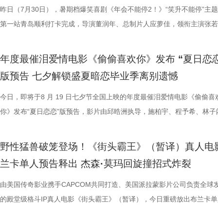
食物不再只是场景元素，而成为连接人物情感、消解隔阂的媒介，也让“
找到平衡，旨在挖掘普通人身上的人性闪光。电影《欢迎来龙餐馆》首次
卡解压解气，全家组团观影笑声不断，在捧腹大笑之余皆能收获共鸣与放
好评，猫眼购票平台稳定保持高分，影院场均笑声不断。影片创新融入无
恢弘志士之气，不宜妄自菲薄，引喻失义，以塞忠谏”，他认为不必局限
到场观影。轻松欢乐的剧情、精巧奇幻的机关场景、鲜活可爱的古典妖怪
耀庆、范湉湉等一众主创齐聚现场，全程笑点与走心感悟交织，亮点纷呈
提“无限流体验卡”，由此开启掀桌狂欢、打脸逆袭的全新脑洞故事，由董
昨日（7月30日），暑期档爆笑喜剧《年会不能停2！》“笑升不能停”主
吃饭”在极端环境中，延展出关于生存与和平的更深层表达。 电
事从本土社会议题延伸至国际化战争背景，在更强烈的冲突情境中，展开
5.jpg6.jpg7.jpg 电影《年会不能停！2》由北京合众睿客影视文化传播有
循环设定，全程笑点高密度输出，把职场里令人憋屈的形式主义、空洞画
即彼的答案；酷酷的滕全程输出满满情绪价值，将影片金句“展翅高飞”贯
象，全程牢牢吸引着观众们的目光。观影过程中，孩子们跟随剧情一同寻
动环节欢乐整活不断，张若昀、白客趣味回答“如果角色穿越宫斗剧能存
执导，应萝佳担任总制片人，张若昀、白客、高叶领衔主演，大鹏、庄达
第一站青岛顺利打卡完成，导演董润年、总制片人应萝佳，领衔主演张若
《欢迎来龙餐馆》由坏猴子（上海）文化传播有限公司、北京大麦娱乐文
通人处境与选择的刻画，以此完成文牧野对现实题材的一次全新类型突破
司、天津猫眼文化传媒有限公司、中国电影产业集团股份有限公司、儒意
无效内卷、任人唯亲等糟心日常尽数拆解，用酣畅淋漓的剧情走向狠狠解
场，持续点燃现场氛围；影片片尾彩蛋编舞指导喜多卉也惊喜现身观众席
索、推敲真相，化身民间小神探，迫不及待想要走进长安城参与探案。观
集”的脑洞提问，二人调侃刘奔很难立足，但马杰能活到最后；面对领导
喜出演，孙艺洲特别主演，田雨、王耀庆特别出演，李乃文、李晨、欧阳
白客，惊喜出演大鹏、特别出演田雨齐齐亮相。现场全员与观众欢乐互动
限公司、中国电影产业集团股份有限公司、儒意电影娱乐股份有限公司、
腾此次也在角色塑造上呈现出更为深沉与内敛的一面，其饰演的中国大厨
娱乐股份有限公司、上海有态度文化传播有限公司、中青新影文化传媒（
观影全程极致解压，爽感贯穿始终。张若昀、白客“卧龙凤雏”碰撞出全新
大家分享了《阳光开朗大男孩》舞蹈排练的趣味幕后。 4.jpg 3.jpg 高分
束后，不少家长纷纷给出好评，表示影片“十分有趣”。有家长表示孩子不
提问的情景设置，孙艺洲、田雨、王耀庆、范湉湉临场抖出各类高情商回
友情出演，童漠男、酷酷的滕、闫佩伦主演，钟汉良特邀出演。影片爆笑
享幕后趣闻，将7月29日北京首映礼的笑声一直延续至青岛路演，今日至8
年度最催泪爱情电影《偷偷喜欢你》发布 “夏日恋恋
军（上海）影业有限公司、北京元气娱乐文化有限公司、浙江开心麻花影
福，从后厨掌勺时的沉稳从容，到突遭战火时的紧张与失措，人物命运在
南）有限公司出品，正在爆笑热映。
反应，高叶化身理想上班搭子，搭档大鹏、庄达菲、孙艺洲、田雨、王耀
评如潮 嗨爽爆笑后劲十足 电影《年会不能停！2》以脑洞大开的全新故
程看得投入、看得开心，更在轻松的观影过程中接触到丰富的唐代传统文
引得台下掌声连连；全员歌舞成为每站路演固定保留环节，《阳光开朗大
中，一起走进影院越笑越大「升」！ 全国热映中爆笑不能停 口碑热度持
日还将继续在杭州、上海、深圳、成都、郑州五城与大家爆笑相见。此前
版预告 七夕解锁盛夏暗恋毕业季离别遗憾
限公司、东阳浦天影视文化有限公司、北京上狮文化集团有限公司、上海
反差中层层展开。预告结尾的一声警告，让徐福的处境愈发扑朔迷离，不
一众实力派演员，精准拿捏不同层级人物的鲜活状态，为观众输出接连不
观众献上一场爆笑爆爽的极致观影盛宴。目前影片猫眼电影开分高达9.6
这部电影也激发了孩子对传统文化与东方美学的探索兴趣，真正实现了“
孩》音乐声响起，张若昀、白客歌声助兴，其余主创零帧起跳，现场氛围
升 同步释出的今日上映新媒体图，将癫狂抽象进行到底。巨大红色键盘
点映期间，影片上座率累计三次登顶，口碑认证、预售票房一路上涨，目
影视制作有限公司出品，影片将于8月11日全国上映，预售已开启，8月8
他揪心动荡又未知的命运。蒋奇明则以他一贯的细腻表演，演绎出角色的
爆笑桥段。 不少观众看完直呼 “完全演我上班日常”“整场笑到停
平台好评层出不穷，从密集笑点塑造、完整角色弧光、犀利叙事节奏到深
育人、寓教于乐”的效果。现场的小朋友们也纷纷分享观影感受，直言“机
火爆。惊喜嘉宾钟楚曦现身观众席，真诚分享观影感受，她表示刘奔这个
上，全员姿势神态魔性夸张，把当代打工人“不想工作只想发疯”的精神状
映及预售总票房已突破3000万，猫眼电影点映开分9.6、淘票票点映开分9
今日，即将于8 月 19 日七夕节全国上映的年度最催泪爱情电影《偷偷喜
10日14:00-21:00举行全国超前点映。
张力。首次搭档的二人以戏里戏外的默契，碰撞出全新的火花，共同推动
来，看得太解气”“和同事边看边共鸣，笑到拍大腿”。带娃观影的家长也
实内核，全维度收获观众一致盛赞。主角刘奔 “屠龙少年终成恶龙” 的细
太酷了”“看得非常开心”。此次观影后，观众们也更加期待这部暑期国漫
“让我们都变成更好的人”，收获全场欢呼鼓掌。 4.jpg 3.jpg 导演董润年
释得淋漓尽致。自《年会不能停！2》限时点映开启后，“爆笑”“解压”“解气
高分加持笑“升”不能停。 1.jpg 影片讲述了新老打工人“癫疯”相见，群像
你》发布“夏日恋恋”版预告，影片由邱晧洲执导，施柏宇、程予希、林子
的情感张力层层递进，也让观众对这部在战火中淬炼人性的作品更添期待。
评，坦言影片笑点轻松，无晦涩内容，亲子同看全程欢乐，全家观影适配
转变极具冲击力，最终幡然醒悟点名的高燃片段更完整撑起故事层次感，
日登陆全国影院，相约家人朋友共赴一场妙趣横生的大唐奇幻冒险。 4.jp
影片细节，透露片中《题菊花》一诗的作者黄巢，以及创作背景与刘奔存
爽”等口碑关键词全网刷屏，以最直观的情绪感受，全方位肯定影片纯粹
乱“逗”，爆梗整活不能停的全新脑洞故事，由董润年执导，应萝佳担任总
衔主演。该预告以盛夏校园为底色，完整铺展三人错综复杂的暗恋拉扯，
苏苏.jpg 7丽娜.jpg 电影《欢迎来龙餐馆》由坏猴子（上海）文化传播有
满。影片牢牢抓住大众情绪需求，以纯粹畅快的喜剧质感俘获全年龄段观
少观众深受触动；刘马组合借助无限流外挂“癫疯”冲击，全程高能输出，
5.jpg 电影《大唐妖探》由深圳千万间影业有限公司、冰滴映画影视传媒(
性关联；面对观众提出的对于当下“社会化”议题的困惑，总制片人应萝佳
的爆笑喜剧气质。今日电影全国上映，口碑热度更是持续攀升，全新设定
人，张若昀、白客、高叶领衔主演，大鹏、庄达菲惊喜出演，孙艺洲特别
女单向奔赴的心动、少年隐忍沉默的守护、毕业即分手的青春遗憾尽数呈
野性猛兽破笼登场！《街头霸王》（暂译）真人电
司、北京大麦娱乐文化有限公司、中国电影产业集团股份有限公司、儒意
兼具直击人心的情感共鸣。影片正在爆笑热映，和朋友家人一起走进影院
影的爆笑氛围与打工人的解压爽感双双拉到极致。 5.jpg 6.jpg 7.jpg 与
有限公司、天津猫眼微影文化传媒有限公司、北京梦之城文化有限公司、
分享亲身经历，她认为认清自己想做什么，便朝着这个方向稳步前行，不
“无限流”脑洞大开，在极致喜感之外再叠加惊喜观感，被网友亲切称呼为
演，田雨、王耀庆特别出演，李乃文、李晨、欧阳奋强友情出演，童漠男
延续台式青春细腻治愈的叙事质感，用满是烟火气的校园日常，戳中所有
兰卡单人预告释出 杰森·莫玛回旋撞招式炸裂
娱乐股份有限公司、梦将军（上海）影业有限公司、北京元气娱乐文化有
浸式收获一场痛快解压的欢乐观影之旅。 电影《年会不能停！2
时，影片层层撕开欺上媚下、裙带关系、无效内卷、形式主义等各类现实
蓝海影视文化集团股份有限公司、郭帆（北京）影业有限公司、深圳市一
求融入不适应的环境；张若昀也带来自己的感悟，称坚持本心和“社会化”
人最强外挂”。刘马组合喜提金手指在众和集团一路卡bug打怪升级，爆
酷的滕、闫佩伦主演，钟汉良特邀出演。影片目前火热预售中，8月1日
在夏日里不敢宣之于口的年少心事。 盛夏心事尽数展露 三角爱
司、浙江开心麻花影业有限公司、东阳浦天影视文化有限公司、北京上狮
北京合众睿客影视文化传播有限公司、天津猫眼文化传媒有限公司、中国
象，精准戳中打工人爽点，让观众在捧腹大笑后亦获得深层的情感释放与
艺文化传媒有限公司、北京千万间文化传播有限公司、北京萌谷文化传媒
矛盾，找到自己的定位，也可以在秩序中稍作改变；白客则引用《出师表
爽感层层升级，“狂扇巴掌”的高燃名场面更是让网友直呼“爽得乳腺通畅”“
上映，一起走进影院越笑越大「升」！ 2.jpg 青岛路演全场热情拉满 花
织甜蜜与离别酸涩 此次发布的“夏日恋恋” 版预告以苏明仪第一
由美国传奇影业携手CAPCOM共同打造、美国派拉蒙影片公司负责全球
集团有限公司、上海儒意影视制作有限公司出品，影片将于8月11日全国
产业集团股份有限公司、儒意电影娱乐股份有限公司、上海有态度文化传
鸣。随着口碑持续走高，越来越多的观众选择二刷三刷，“全程爆笑”“很
公司、北京微梦创科网络技术有限公司出品，将于8月8日全国上映，正
表达观点，一句“亲贤臣，远小人，此先汉所以兴隆也；亲小人，远贤臣
掌下去整个人都通透了”。荒诞又真实的现实刻画也令人感同身受、共鸣
笑点共鸣双在线 青岛路演现场互动氛围热烈十足，董润年、应萝佳，张
切入，开篇便直白袒露少女暗恋：她总能在人群一眼望见颜立尧，偷偷坐
的殿堂级格斗IP真人电影《街头霸王》（暂译），今日重磅放出布兰卡单
映，8月8日至10日14:00-21:00举行全国超前点映。
限公司、中青新影文化传媒（海南）有限公司出品，正在爆笑热映。
笑成这样了”“看完就一个字爽”的自来水短评依然刷屏不断。这个暑假，
预售中！此外，电影8月4日-7日多城特别放映惊喜加码，欢迎观众抢先
后汉所以倾颓也”，令现场笑声四起，同时也引人回味深思。 6.jpg 5.jpg 7.
满，不少影评人盛赞其轻松的喜剧外壳下，是一把刺向现实职场乱象的利
白客、大鹏、田雨集结花式整活玩梗，戳中观众笑点，同时走心互动直击
偷拍骑车的他，即便被闺蜜戳中心事仍嘴硬不肯承认；镜头切换至颜立尧
告。作为街霸系列辨识度拉满的野性格斗家，由杰森・莫玛颠覆形象饰演