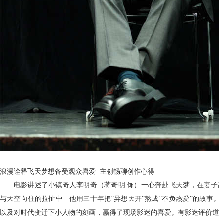
浪漫诠释飞天梦想备受观众喜爱
主创畅聊创作心得
电影讲述了小镇奇人李明奇（蒋奇明
饰）一心奔赴飞天梦，在妻子
与天空向往的拉扯中，
他用
三十年把
“异想天开”熬成“不负热爱”
的故事
以及对时代变迁下小人物的刻画，赢得了现场影迷的喜爱。有影迷评价道