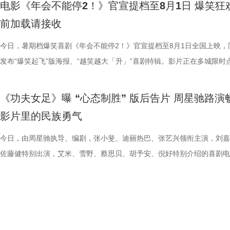
电影《年会不能停2！》官宣提档至8月1日 爆笑狂
奇幻特效与异能设定，只是影片诸多精彩内容的一小部分，极具冲击力的
具体的人，也让更多的打工人在自己的岗位中被看见。领衔主演张若昀解
鸣，献给每一个身处低谷、遭受质疑却依旧挺直腰杆向前的人，传递出不
冲浪运动员，饰演皓儿的李卓媚则是国家一级摔跤运动员，而本身就是足
声境 影片以多元音乐作为情绪纽带，兼顾传统国风内核与年轻化审美，
安，主演秦鹏飞、陈旻，特别出演许君聪，小演员陈穆洋、奶酪、梁潇瀚
前加载请接收
和人物特效不止升级了银幕视觉观感，更向观众证明每一位特色格斗人物
己饰演的刘奔一角，刘奔是一个充满热血干劲的职场新人，敢于打破固有
命、不后退的力量。 全国预售现已开启 暑期合家欢观影首选 伴随主题曲
动员的孙子七不仅在演技方面不断学习精进，更在幕后为娥眉队提供了大
丰富的声音设计带领观众穿梭于喜剧与悬疑色彩交织的奇幻世界之中。配
及联合导演林子聪等主创人员齐聚珠海，与现场观众展开近距离交流。尽
有自己的高光时刻。 《街头霸王》系列从街机游戏到银幕实景化，跨越
则，但他也指出，所有的无限流到了最后都无法解决“结构性”问题，真正
高燃上线，影片全国预售也于7月30日正式开启。作为暑期档独树一帜的
专业足球技巧指导；哪怕是在影片中戏份不多的张天一，为了最佳呈现也
作赋予了角色动人的生命力，声音出演狄少和阿萨的雷淞然、张呈，默契
日珠海遭遇风雨天气，主创团队与广大影迷依然风雨无阻，共同谱写了一
今日，暑期档爆笑喜剧《年会不能停2！》官宣提档至8月1日全国上映，
年的情怀，将波动拳、升龙拳、百裂脚、布兰卡回旋撞等经典招式逐一呈
望藏在没有外挂的普通人身上；并定位与马杰的关系为“一个提供澎湃的
探案动画电影，《大唐妖探》此前便凭借新颖的世界观与鲜活的角色收获
拍摄了许多遍，毫无保留地全力以赴。尽管很多演员都是第一次登上银幕
出了一对贴合设定的欢喜冤家，让角色形象跃然眼前。雷淞然精准诠释了
致温情的双向奔赴。 周星驰时隔26年重返故地 温情致敬达叔与
发布“爆笑起飞”版海报、“越笑越大「升」”喜剧特辑。影片正在多城限时
无论陪伴IP成长的老牌玩家，还是初识街头格斗文化的新观众，都将在大
力，一个提供稳健的方向感”。白客也在现场分享再度饰演马杰的体验，
观众关注，而此次主题曲所传递的“不退”信念，也让更多人看到影片在喜
人，但每个人都倾尽全力，周星驰导演也对所有人的付出表达了诚挚感谢
身上永不言弃的韧劲与少年热血；张呈对于阿萨真挚细腻的哭戏演绎，饱
青春 珠海对于周星驰而言，承载着极为特殊的时代记忆。26年
中，将于7月27日至28日开启全国限时点映，年会狂欢提前开席，极致爆
见证这场全员集结的巅峰厮杀。电影《街头霸王》（暂译）将于2026 年1
段最大的变化是经历了一段如梦似幻的传奇故事，在与刘奔的无限流之行
悬疑之外的精神内核。 影片并没有讲述非黑即白的简单故事，而是借着
谢大家并肩携手，共同完成了这部热血诚意之作。 小人物热血逆袭动人
绪直击人心，引得现场主创深受感染，随之落泪。配音导演张喆对两人的
经典佳作《少林足球》正是在珠海取景拍摄。路演现场，当年《少林足球
验抢先畅享。影片讲述了新老打工人“癫疯”相见，群像集结大乱“逗”，爆
《功夫女足》曝 “心态制胜” 版后告片 周星驰路演
16日北美上映。
成这一人物的成长弧光。活动现场，庄达菲、田雨、王耀庆、李乃文、李
阿萨的探案之路，勾勒出冲破世俗偏见、坚守真相的成长脉络。毒舌天才
女足精神引爆口碑狂潮 随着电影的热映，《功夫女足》凭借燃爽的剧情
十分肯定：“他们再创造的能力非常强，也给到我们非常多的惊喜”。与此
景地“春芳理发店”的主理人惊喜现身，与星爷时隔二十余载再度重逢，瞬
活不能停的全新脑洞故事，由董润年执导，应萝佳担任总制片人，张若昀
影片里的民族勇气
童漠男、闫佩伦、吕星辰也纷纷分享自己的角色体验以及欢乐默契的片场
狄少与热血单纯的狼妖捕快阿萨，从互不对付的冤家到背靠背的搭档，一
的情感引发了广泛的口碑发酵。影片将爆笑的喜剧元素与小人物的奋斗历
时，影片的群杂配音体量庞大，其中一场“百妖夜行”的单场戏份，涉及角
起全场的岁月情怀。周星驰不仅一眼认出这位故交，更欣然珍藏了对方相
客、高叶领衔主演，大鹏、庄达菲惊喜出演，孙艺洲特别主演，田雨、王
事，在影片里参与出演的梁植、石老板、合文俊、李飞也于现场分享观影
龙笑料不断，也在连环谜局与世俗眼光中互相支撑，既贡献了密集的笑点
妙融合，讲述了一群足球女孩在低谷中不屈不挠、勇敢追梦的故事。许多
有396个，大量的人声、乐声交织相融，共同构筑人与妖和谐共生、生机
老照片，并相约有机会定将再次光顾体验。此外，众多影迷不远千里驱车
特别出演，李乃文、李晨、欧阳奋强友情出演，童漠男、酷酷的滕、闫佩
今日，由周星驰执导、编剧，张小斐、迪丽热巴、张艺兴领衔主演，刘嘉
摄体验并到台上与主创汇合。形形色色的人物共同构筑丰富职场群像，从
藏着细腻的温情。他们从不是自带光环的完美神探，虽身陷世俗偏见与连
在观影后表示，电影不仅笑点密集、包袱不断，更难能可贵的是写出了小
的大唐长安城。 此外，在电影配乐上，音乐总监栾慧围绕“如果人族和妖
1300公里，甚至在机场苦候7小时，只为在现场对星爷重现那句掷地有声
演，钟汉良特邀出演。8月1日，越笑越大“升”！ 海报.jpg 爆笑解锁幕后
佐藤健特别出演，艾米、雪野、蔡思贝、胡予安、倪好特别介绍的喜剧电
维度展现职场百态。影片摒弃悬浮刻意的段子，扎根大众熟悉的职场日常
局之中，却始终不肯向困境妥协；哪怕前路凶险，也凭着对真相的执念并
的真实与韧劲。每一个角色都不是高高在上的英雄，而是生活在我们身边
活在一起的长安城真实存在，那它到底应该是什么声音呢？”的核心命题
典台词：“我养你”。 在映后互动环节，当粉丝问及影片片尾那
常 全员对戏笑声加载不停 全新曝光的“越笑越大「升」”喜剧特辑，全方
《功夫女足》释出“心态制胜”版后告片。截至7月23日22时30分，电影票
爆笑叙事之外，也试图探讨人生意义与价值、理想主义等现实议题，主创
行，在探案路上一步步撕开迷雾。轻松有趣的喜剧外壳、抽丝剥茧的探案
着缺点却依然全力以赴的普通人。这种天马行空的幽默与接地气的真情实
建起了专属于《大唐妖探》的独特声音体系。创作团队依托剧情场景灵活
的座位是否是留给金牌搭档吴孟达先生时，周星驰动情予以肯定，并表示
剧组真实拍摄日常，幕后全员精神状态超前松弛，同框切磋戏份笑声超标
突破17.1亿，口碑爆棚热议不断。“心中这团火”第二轮路演也火热进行中
情真诚的分享收获全场不断掌声。 全国点映口碑持续升温 六城
与热血的友情羁绊相得益彰，适配全年龄段的观影需求；这份不服输的心
互交织，让观众在轻松解压之余，也能从小人物的酸甜苦辣中找到深切的
音乐表达，战斗段落依托人声渲染澎湃情绪，淋漓尽致地展现角色的愤怒
全认同”观众心中达叔无可替代的地位。谈及如何长久保持对电影梦想的
组更将“鼓掌”企业文化贯彻到底，现场情绪价值拉满。张若昀谈及角色称
莞站已于7月23日圆满落幕。导演兼编剧周星驰，领衔主演张艺兴，特别
今日启程引爆暑期狂欢 电影《年会不能停2！》已于7月27日至2
跳出剧情本身，戳中每个曾在低谷咬牙坚持的普通人。影片既是全家暑期
与力量。 在爆笑的观影氛围之外，影片所蕴含的“女足精神”更是彻底打
抗；巧妙化用古籍《女则》，将歌词融入隐娘登场配乐，从复仇视角描摹
忱，周星驰坦言，其心中那团永不熄灭的火焰，正是源于所有观众与粉丝
很有一种恰到好处的刺头感”，在演绎时“需要挺强大的信念感”，随时随
雪野，主演秦鹏飞、陈旻、景如洋，特别出演许君聪，演员梁潇瀚，联合