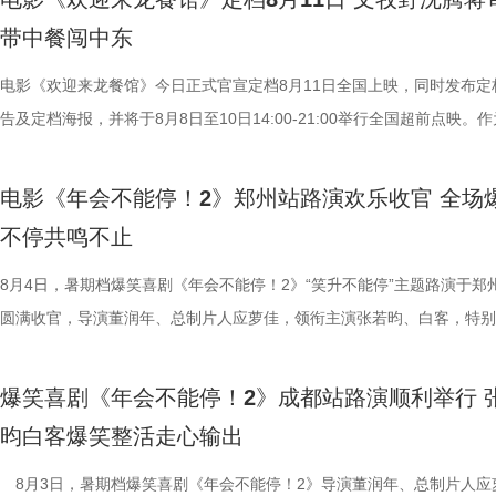
和集团全员卸下压力，跟随舞步一扫疲惫。自影片上映后，这一彩蛋也成
货满满 活动现场趣味互动接连不断，有观众特意带来鲁班锁，
馆，将中华美食带入异乡。在餐馆经营逐渐步入正轨之际，战火骤然降临
带中餐闯中东
片一大出圈名场面，首映礼、路演现场，主创更是零帧起跳，嗨舞不能停
主创现场上手挑战，将片中巧思满满的机关设定延伸至现实；更有观众专
人被迫卷入动荡之中，在生存与抉择间面对命运考验。美食特辑以徐福、
少网友称“看完电影后脑子里全是阳光开朗大男孩”“魔性旋律根本停不下来
cos狄少、阿萨现身活动，邀请主创即兴配音互动。在火热的氛围中，主
生、赛夫（奥马尔·谢里夫 饰）在龙餐馆的日常为线索，通过中华美食将
电影《欢迎来龙餐馆》今日正式官宣定档8月11日全国上映，同时发布定
除嗨舞彩蛋之外，影片凭借高密度的爆笑桥段与直击现实的喜
也围绕影片展开了真诚分享。 导演程腾率先分享创作心得：“这
人物之间的情感呈现给观众。“菜备好 请就胃”版海报则定格“一家三口”在
告及定档海报，并将于8月8日至10日14:00-21:00举行全国超前点映。
达，收获大量口碑好评，不少观众评论“打工人的电子布洛芬”“和上班搭
影我们做了六年，花大力气打造原创的机关长安城，希望用轻松娱乐的方
的温馨画面，展现龙餐馆人与人之间鲜活、真实的一面。电影《欢迎来龙
争美食大片，影片讲述的是中国厨师徐福（沈腾 饰）为养家还债远赴中
从头笑到尾狠狠解压”“带着爸妈一起看的，没想到他们比我笑得大声”。
现一个探案故事，让它适合全年龄段的朋友们观看。”联合导演黄珉紧接
馆》由文牧野执导，宁浩监制，文牧野、郎群力、钟伟编剧，沈腾领衔主
当地结识餐馆经理马俊生（蒋奇明 饰），两人携手经营龙餐馆。然而战
电影《年会不能停！2》郑州站路演欢乐收官 全场
内笑声此起彼伏，无数观众在故事里看见自己，于爆笑中放肆宣泄情绪。
秘了“机关长安城”的设计理念：“我们构建的是一个有着东方幻想的架空
蒋奇明、奥马尔·谢里夫主演，李治廷特别出演，影片将于8月11日，全
发，他们也被迫卷入其中，不得不直面动荡与生存考验。定档预告呈现了
不停共鸣不止
对职场百态的犀利描摹，荒诞戏谑却格外真实，笑点扎实，爽感层层递进
把大唐与机关结构相融合，城市里翻转招牌、空中轨道、机关餐馆，一切
映。 匠心烹制银幕美食奇观 龙餐馆“核心团队”首聚展现热闹氛
馆从生意渐入正轨到突遭战争打断的转变过程，影片在热闹营业与战火四
压感直抵心底。影片正在热映，和搭子一起走进影院，沉浸式体验这场酣
靠机关运行的，希望让大家觉得熟悉的同时又感到新奇。” 领衔
此次发布的美食特辑以徐福、马俊生和龙餐馆的孩子们，通过视
间形成鲜明反差。定档海报中，徐福立于满是弹孔的红墙之前专注掌勺，
8月4日，暑期档爆笑喜剧《年会不能停！2》“笑升不能停”主题路演于郑
瘾的解压狂欢！ 专家座谈会顺利举办 主创解读年会新篇创新叙
出演雷淞然、张呈也在现场畅聊从舞台搭档到声音出演搭档的感受。雷淞
话和观众们隔空打招呼开头，迅速将观众带入烟火气十足的龙餐馆。炉火
佳肴满桌，与身后未散的硝烟痕迹形成鲜明对照。定档预告与海报将战争
圆满收官，导演董润年、总制片人应萝佳，领衔主演张若昀、白客，特别
昨日（8 月 7 日），电影《年会不能停！2》专家座谈会于北京
言：“我们从舞台走到大银幕后面，配合还是很默契。”并透露“狄少和我
腾、锅气升腾，各式中式菜肴在翻炒与焖煮间接连出锅。随即，龙餐馆核
酷、美食的烟火气与热闹的氛围一同装盘上桌，让人对这道别具风味的暑
田雨，友情出演欧阳奋强亮相现场，与现场观众面对面畅聊互动，现场氛
开，影片导演董润年、总制片人应萝佳与业内、学界专家齐聚现场，围绕
会更贴近一些，都比较内敛；张呈热血的一面和阿萨也很像。”张呈也补
员逐一亮相，金牌主厨徐福掌勺稳健，技艺了得，在花絮里，沈腾上手学
“硬菜”充满期待。《欢迎来龙餐馆》由IMAX特制拍摄，在IMAX银幕上，
情洋溢。影片讲述了“缺心眼”刘奔与“没脾气”马杰包子铺“癫疯”相遇、喜提
爆笑喜剧《年会不能停！2》成都站路演顺利举行 
创新叙事、现实表达与市场传播等议题展开研讨。谈及影片“无限流”叙事
读二人角色内核：“阿萨代表纯真，狄少代表求真，两个人身上有共通之处
勺、切墩，学习的过程轻松又充满欢乐；大堂经理马俊生在前厅后厨间来
重要场景将上下延展，为观众独家呈现多26%的画面内容，身临其境体
限流体验卡”，由此开启掀桌狂欢、打脸逆袭的全新脑洞故事，由董润年
昀白客爆笑整活走心输出
式，导演董润年表示，创作中借用循环外壳作为反讽载体，借主角反复试
总制片人曹紫建分享了创作团队探索国漫新类型的初心：“希望
忙，与徐福的初次碰面便“独自扛下所有”；餐馆学徒赛夫起初与师父徐福
的战争场面与美食烹制的烟火细节。电影《欢迎来龙餐馆》由文牧野执导
导，应萝佳担任总制片人，张若昀、白客、高叶领衔主演，大鹏、庄达菲
拆解送礼、站队等各类潜规则，以充满荒诞戏剧性的表达，直击普通人所
动画百花齐放，让观众看到更多元的作品。”制片人李莹莹则现场澄清此前
付，但在相处中逐渐形成默契，马俊生如同徐福与赛夫的“润滑剂”，让两
浩监制，文牧野、郎群力、钟伟编剧，沈腾领衔主演，蒋奇明、奥马尔·
出演，孙艺洲特别主演，田雨、王耀庆特别出演，李乃文、李晨、欧阳奋
8月3日，暑期档爆笑喜剧《年会不能停！2》导演董润年、总制片人应