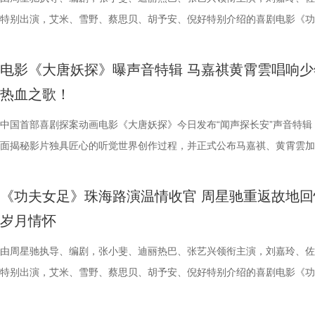
儒意电影娱乐股份有限公司、上海有态度文化传播有限公司、中青新影文
多城限时点映，首轮点映开启后即好评刷屏、爆笑认证，为呼应广大观众
抵不过毕业分离，一句 “为你好” 成为分开最无力的借口，道尽少年相爱
缩成球状，全身电流同步爆发，高速旋转直冲向前，呈现经典回旋撞招式
现场笑声不断 本次首映礼现场氛围热烈，董润年、应萝佳、张
唱。整首歌以热血张扬的摇滚曲风为基底，用硬朗有力的旋律与态度鲜明
特别出演，艾米、雪野、蔡思贝、胡予安、倪好特别介绍的喜剧电影《功
媒（海南）有限公司出品，正在爆笑热映。
呼声，将笑声传递至更多城市，7月27日至28日再进一步开启全国限时点
守难的笨拙与心酸。 影片延续台湾青春片标志性氛围感镜头，
速翻滚带起强劲气流，冲击力视觉效果拉满，短短数十秒的片段里，既展
昀、白客等主创佩戴专属工牌道具亮相，庄达菲、李乃文随身携带与角色
词，搭配马嘉祺清亮且极具穿透力的高音，将少年身处困局绝不退缩的锐
足》燃爽热映中，今日影片发布“缺一不可”版特辑。特辑完美传递了“周
观影氛围热情浓烈，爆笑声量一路猛涨。“银幕里在认真升上去，银幕外
公车偷拍、保健室照料、雨天送伞、单车告白等校园场景，用柔和光影还
兰卡不受束缚的野兽格斗风格，也暗藏身世伏笔，他是流落丛林、变异、
有关的拍手器、著作《我和众和集团的故事》，全员精神状态满分，欢乐
坚守真相的凛然心气尽数唱出。“不退让、不低头”的内核贯穿始终，既有
中没有小角色，只有共同完成故事的人”这一精神。这群大银幕新面孔凭
电影《大唐妖探》曝声音特辑 马嘉祺黄霄雲唱响少
得哈哈哈哈哈哈哈哈哈”“影院左右笑得声音一个比一个大”“笑到脸疼爽到
属于夏日的青涩悸动。剧情不刻意制造圆满结局，坦然接纳暗恋落空、相
生存的孩子，被迫困于地下斗兽笼，沦为被操控的厮杀工具。 野性角色
扑面而来。现场高能整活轮番上演，张若昀、白客解锁海绵宝宝与章鱼哥
成见的桀骜锋芒，也藏着明辨是非的坚定底色。在电影院立体环绕音的视
自的倾情诠释与独特风格，碰撞出强烈的戏剧火花，真正成为了整部电影
热血之歌！
掌，感觉大脑褶皱被抚平”“让人在爆笑之外，还获得了超出现实的爽感”
离的青春常态，既有双向心动的甜蜜温存，也有三角对峙、被迫分手的撕
画 主创团队精工还原游戏内核 作为《街头霸王2》登场的经典人气角色
味联动，热血浓人和佛系淡人的反差感拉满，极致契合片中角色特质；田
境中，这首歌曲将给观众带来更强的冲击力，演唱细节与音色质感清晰呈
不可的存在。截止7月28日，影片票房已突破20亿大关，好评不断，轻松
评论中影片含笑量100%，更有网友称爆笑程度需带纸入场，因为会“笑出
感，情绪层次饱满动人。并且选择七夕上映，也是让观众在浪漫节日里，
卡从来不只是"那个绿色的怪物"。布兰卡本名吉米，幼年由于空难流落亚
王耀庆、李晨、李乃文四人现场“怪力比心”；众人模仿趣味表情包，班味
同时，也让这份锐气与坚守更直击人心。 预售开启图.jpg 主题曲MV在视
的笑点让无数观众在影院收获了最纯粹的快乐，硬核燃爽的逆风翻盘更是
中国首部喜剧探案动画电影《大唐妖探》今日发布“闻声探长安”声音特辑
泪”，还得备好金嗓子因为会“笑到嗓子疼”。爆笑解压爽感之外，影片叙
己止于毕业的暗恋遗憾画上句号。 电影《偷偷喜欢你》由阿荣
雨林，长期的丛林生存令他的身体发生异变，所以他掌握放电、旋转冲撞
金句频出，“等忙完这一阵，就可以忙下一阵了”“我时常在想，我在想什么
现上也颇具巧思，特别打造了极具大唐气韵的实景拍摄场地，灯火摇曳间
了家庭观影狂潮。 娥眉队团结一致缺一不可 银幕新人各显神通全员全力
面揭秘影片独具匠心的听觉世界创作过程，并正式公布马嘉祺、黄霄雲加
同样收获满堂好评，不少影评人称电影有“更疯癫的故事推进，更大胆的
股份有限公司、先势公关顾问股份有限公司、影娱人媒体文化事业股份有
有的野兽格斗技，他虽然外表凶悍狂暴，内心却藏着渴望被认可的柔软。
……引得现场观众笑声不断。领衔主演高叶、惊喜出演大鹏也发来远程祝
感十足。马嘉祺置身其中演唱，眼神坚定，带着少年人的桀骜与韧劲，声
全新发布的“缺一不可”特辑正式揭开了一众银幕“新面孔”的幕后风采。她
分别献唱影片主题曲与片尾曲。特辑中，主创团队潜心打磨影片声音制作
讽刺，更抽象的爆笑名场面”以及“更当下、更新鲜、不用扮丑掉凳却更能
司、力荣影业有限公司出品，华夏电影发行有限责任公司发行。
让布兰卡的招式、气质贴合原作游戏，电影主创团队深度参考了游戏《街
隔空与观众见面。 伴随轻松愉快的现场氛围，主创也围绕全新
锵，如同击碎枷锁的重拳，把歌曲里不肯妥协的精神内核透过镜头传递出
镜头前各显神通，为电影注入了无尽活力。艾米把戏里戏外风驰电掣的奔
节，在结合影片原创“机关长安城”设定的同时，立足东方传统文化底蕴，
《功夫女足》珠海路演温情收官 周星驰重返故地回
会心一笑”，“六连更”的高度评价实力印证影片口碑。8月1日，影片全国
王》的人物设定，游戏总监中山贵之全程参与细节把控，《疾速追杀》系
情、人物设定与创作巧思展开分享。导演、编剧董润年表示，影片立足当
让歌曲的情绪不止于听觉，更有了具象的画面承载。影片的三位主角狄少
度都发挥到了极致；雪野在影片中展示轻功绝技，为了拍出最完美的空中
充满未来感、科技感与机械质感的听觉元素，从配音演绎、影片配乐、歌
岁月情怀
大家爆笑相见。 6.jpg 电影《年会不能停2！》由北京合众睿客影视文化
牌动作指导琼・瓦勒拉，为布兰卡量身打造野兽系打斗风格。动作设计舍
场现实，尤其是打工人循环往复的三点一线生活，聚焦大众熟知的职场困
萨与妙瑛更是化身为乐队成员出现，与马嘉祺打破次元壁垒同框演绎，虚
态，在拍摄期间几乎“长在了威亚上”，甚至连吃饭都在半空中解决；首次
唱三大维度精心雕琢，打造出一套古今交融、热血鲜活、风格独树一帜的
有限公司、天津猫眼文化传媒有限公司、中国电影产业集团股份有限公司
规整的格斗套路，侧重无规则、原生态的野性扑击与翻滚突进，搭配雷电
痛点，希望担当起当代打工人的情绪嘴替，提供一种新鲜且充满惊喜的观
织的画面配合高燃的旋律，让歌曲的情绪张力得到了充分的释放。 MV中
硬核打女角色的蔡思贝，打戏拳拳到肉表现惊艳，周星驰称赞“从未见一
体系，构筑起既承载大唐风貌又兼具新潮奇幻想象力的沉浸式听觉世界。
由周星驰执导、编剧，张小斐、迪丽热巴、张艺兴领衔主演，刘嘉玲、佐
意电影娱乐股份有限公司、上海有态度文化传播有限公司、中青新影文化
效，让游戏里天马行空的必杀技呈现出更具真实感与冲击力的银幕效果。
验，让观众在欢笑中释放压力、收获共鸣与治愈。编剧、总制片人应萝佳
出了全新正片画面，狄少与阿萨并肩直面险境、携手探案的高能场面接连
演员打戏能这么像李小龙”；而全能型的龚若兰凭借扎实的基本功惊艳全
由程腾执导，黄珉联合导演，雷淞然、张呈（排名不分先后）领衔声音出
特别出演，艾米、雪野、蔡思贝、胡予安、倪好特别介绍的喜剧电影《功
（海南）有限公司出品，将于8月1日全国上映。
影片物料陆续释出，隆、肯、春丽、古烈、达尔西姆等主角团已悉数亮相
享道，“刘奔和马杰看似是对职场态度截然不同的两个人，但他们本质的
演，于危机中默契配合、互为底气，热血羁绊与冒险张力扑面而来。这首
高难度的翻跟头与威亚动作统统不在话下。 除了极具潜力的青年演员，
将于8月8日全国上映，邀观众一起循声探秘机关长安城，解锁这场欢乐
足》全国爆笑热映中。7月26日，《功夫女足》第二轮全国路演来到了收
次布兰卡单人预告放出，填补了观众对影片奇幻格斗场面的期待。此次展
是一样的，内心深处都有不愿意熄灭的小火苗。”她希望，借影片让大家
曲不仅精准契合电影主角冲破偏见的成长底色，同时也承载着普世的情感
展现了剧组“卧虎藏龙”的跨界专业力量。饰演丧彪的胡予安是世界名列前
交织的大唐探案奇旅。 雷淞然张呈本色演绎欢喜冤家 主创团队匠心独创
——珠海站。导演兼编剧周星驰携领衔主演迪丽热巴，特别介绍蔡思贝、