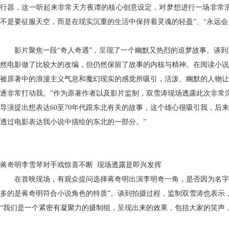
行器，这一听起来非常天方夜谭的核心创意设定，对梦想进行一场非常浪
不是要征服天空，而是在现实沉重的生活中保持着灵魂的轻盈”、“永远会
影片聚焦一段
“奇人奇遇”，呈现了一个幽默又热烈的追梦故事。谈
然电影做了比较大的改编，但仍然保留了故事的内核与精神。在阅读小说
被原著中的浪漫主义气息和魔幻现实的感觉所吸引，活泼、幽默的人物让
逐非常打动我。”作为原著作者以及影片监制，双雪涛现场透露此次非常
导演提出想表达60至70年代跟东北有关的故事，这个雄心很吸引我，后
透过电影表达我小说中描绘的东北的一部分。”
蒋奇明李雪琴对手戏惊喜不断
现场透露是即兴发挥
在首映现场，有观众提问选择蒋奇明出演李明奇一角，是否因为名字
多的是蒋奇明符合小说角色的特质”。谈到拍摄过程，监制双雪涛也表示
“我们是一个紧密有凝聚力的摄制组，呈现出来的效果，包括大家的笑声