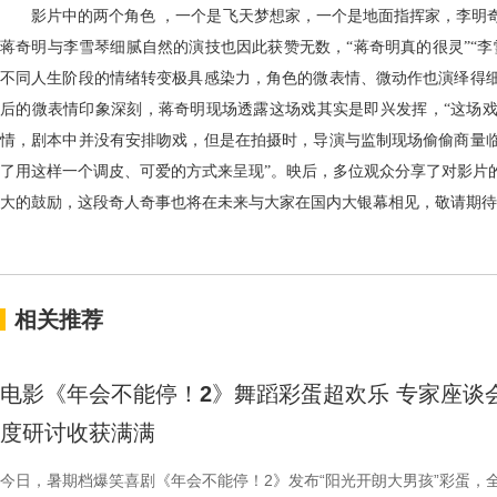
影片中的两个角色
，一个是飞天梦想家，一个是地面指挥家，李明
蒋奇明与李雪琴细腻自然的演技也因此获赞无数，
“蒋奇明真的很灵”“
不同人生阶段的情绪转变极具感染力，角色的微表情、微动作也演绎得
后的微表情印象深刻，蒋奇明现场透露这场戏其实是即兴发挥，“这场
情，剧本中并没有安排吻戏，但是在拍摄时，导演与监制现场偷偷商量
了用这样一个调皮、可爱的方式来呈现”。映后，多位观众分享了对影片
大的鼓励，这段奇人奇事也将在未来与大家在国内大银幕相见，敬请期待
相关推荐
电影《年会不能停！2》舞蹈彩蛋超欢乐 专家座谈
度研讨收获满满
今日，暑期档爆笑喜剧《年会不能停！2》发布“阳光开朗大男孩”彩蛋，