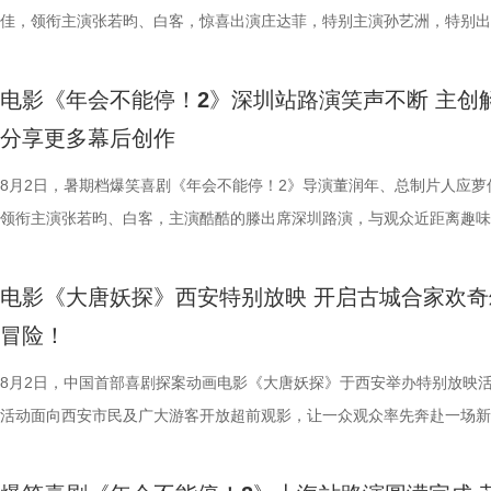
的现实困境。总制片人应萝佳补充，“无限流”的设定在映照当代人日复一
打”导演的趣事，笑称导演“想要的东西都非常精密”，对细节有着极高要
够磨合成功。而徐福与龙餐馆里其他孩子们的互动也让龙餐馆里氛围更加
夫主演，李治廷特别出演，谢里夫·萨比、艾哈迈德·萨利姆、法鲁克·穆
情出演，童漠男、酷酷的滕、闫佩伦主演，钟汉良特邀出演。影片猫眼电
佳，领衔主演张若昀、白客，惊喜出演庄达菲，特别主演孙艺洲，特别出
现实感受之外，更具象化了年轻人躺平心态背后，无力改变困境的深层压
终才呈现出这座充满生命力的长安城。配音导演张喆则表示这部电影是非
闹。伴随着一道道菜品出锅，不仅展现出徐福的高超技艺与中国饮食的独
德、拉塞尔·希利、奈拉·阿克拉姆、卡尔玛·哈齐姆参加演出，苇青、张
分9.6，正在爆笑热映，一起走进影院越笑越大「升」！ 1.jpg2.jpg 郑州
雨，友情出演欧阳奋强出席成都路演，与观众近距离互动，分享台前幕后
矛盾。 现场专家亦充分肯定影片创新价值，中国电影评论学会
合家庭观众看的一部电影——孩子看冒险和主角搭档，家长也能感受其中
味，也折射出每个角色不同的性格底色与处世方式。 美食特辑
情出演。 海报.jpg 沈腾勇闯中东做地道中餐 携手蒋奇明演绎战火下的小
演热情似火 欢笑声中圆满收官 郑州站路演映后交流全程氛围热烈，董润
事。现场不同年龄、职业的观众走心分享观影感受，全程欢笑与掌声交织
电影《年会不能停！2》深圳站路演笑声不断 主创
饶曙光称其是兼具深度的高级讽刺喜剧，以循环叙事拓宽国产喜剧表达边
与真挚。 大小观众踊跃分享 欢乐冒险获全龄观众好评
餐馆的日常与各个人物关系自然融合，在轻松、愉快的氛围中传递出更具
困境 电影《欢迎来龙餐馆》聚焦中东的中餐馆里徐福与马俊生在战火中
应萝佳、张若昀、白客、田雨、欧阳奋强等一众主创与不同年龄、职业的
片讲述了“缺心眼”刘奔与“没脾气”马杰包子铺“癫疯”相遇、喜提“无限流体
分享更多幕后创作
中国电影制片人协会理事长焦宏奋对影片记录新时代青年职场生态的时代
动现场不仅有主创们干货满满的分享，还有演员谭卓、雪野，喜剧演员周
的生活气息。为了将色香味俱全的中式美食真实呈现在银幕之上，剧组专
和羁绊，从烟火日常到战争突发，原本稳定的生活被打破，个体被卷入更
齐聚于此，既有轻松欢乐的趣味互动，也有直击人心的走心分享。现场欢
卡”，由此开启掀桌狂欢、打脸逆袭的全新脑洞故事，由董润年执导，应
给予高度认可，称其是对外讲好中国故事的优质载体；中央宣传部数字节
男、罗圣灯、黄金豆，动画导演赵霁、李夏、梁旋等业内嘉宾前来观影并
建了美食团队，与文牧野导演、美术指导反复打磨菜品，从食材选择到烹
时代动荡之中。在不断逼近的现实压力下，小人物的去留、选择与命运走
围拉满，张若昀、白客现场比心，大喊“不要小看我们之间的羁绊啊！”，
担任总制片人，张若昀、白客、高叶领衔主演，大鹏、庄达菲惊喜出演，
8月2日，暑期档爆笑喜剧《年会不能停！2》导演董润年、总制片人应萝
心主任张红称赞影片职场刻画犀利鲜活，笑点与现实议题巧妙融合，全片
观影感受。谭卓真诚赞道：“中国的动画越来越有自己的模样了，建模技
式，前后尝试了二三十道菜式。其中一口直径两米多的大铁锅尤为吸睛，
成为故事展开的核心。 1沈腾.jpg 2蒋奇明.jpg 在此次发布的定档预告中
声此起彼伏；化身“诸葛卧龙”的白客现场为其余主创匹配《三国演义》人
洲特别主演，田雨、王耀庆特别出演，李乃文、李晨、欧阳奋强友情出演
领衔主演张若昀、白客，主演酷酷的滕出席深圳路演，与观众近距离趣味
感十足；北京文艺评论家协会主席王一川提出影片独创“喜悲融正”美学，
越来越棒。我看得意犹未尽，有太多好看的画面和场景，非常期待第二部
甚至需要借助滑轮才能开启。这道菜将中东烤鱼融入东北铁锅炖的融合创
沈腾饰演的徐福一声“上菜”，菜品热气上桌，龙餐馆的日常徐徐展开。徐
张若昀饰演的刘奔对标刘备，欧阳奋强饰演的董事长类比献帝，几人现场
漠男、酷酷的滕、闫佩伦主演，钟汉良特邀出演。影片猫眼电影开分9.6
动，畅聊创作细节与名场面，一路笑声不断。影片讲述了“缺心眼”刘奔与
化循环叙事包裹职场异化的悲剧内核，完成价值升华。亦有中国艺术研究
周铁男则称赞“这是一部诚意满满的原创动画电影。”而罗圣灯更是在观影
不同饮食文化在碰撞中，呈现出新鲜感与奇特的视觉。随着一道道菜肴陆
蒋奇明饰演的马俊生分工合作，在轻松热闹的氛围下，将餐馆经营得井井
抛梗调侃，轻松欢乐。 谈及影片结尾刘奔高燃点名之后的去留问题，导
在爆笑热映，一起走进影院越笑越大「升」！ 成都站路演顺利
气”马杰包子铺“癫疯”相遇、喜提“无限流体验卡”，由此开启掀桌狂欢、打
电影《大唐妖探》西安特别放映 开启古城合家欢奇
视研究所所长赵卫防、中国电影评论学会常务副会长张卫等专家一致认为
中落泪，并表示很喜欢这部电影的风格：“把大唐重新架构了一下，变成
锅，热气升腾、香气弥漫，食客围坐之间的热闹场面，不仅呈现出浓郁鲜
条。徐福凭借地道的中餐手艺，让这间小店在异国逐渐打开局面，生意日
年和总制片人应萝佳分别给出不同答案：导演董润年认为刘奔经历多年循
欢笑温情双向在线 成都站路演映后，导演董润年、总制片人应
袭的全新脑洞故事，由董润年执导，应萝佳担任总制片人，张若昀、白客
冒险！
限流不是弱化现实主义，而是用魔幻隐喻放大现实荒诞，影片大胆突破前
关满满的度假胜地。” 台下其他观众的分享同样踊跃，一位驱车
生活气息，也让人与人之间的情感在一餐一饭中被悄然连接。美食特辑的
火。烤全羊、铁锅炖等中式美食在异国他乡接连登场，呈现出一派火热的
已看淡得失，不在乎去留，而胡董事长清楚公司管理弊病，认可刘奔的想
携张若昀、白客、庄达菲、孙艺洲、田雨、欧阳奋强等一众主创现身，整
叶领衔主演，大鹏、庄达菲惊喜出演，孙艺洲特别主演，田雨、王耀庆特
架，为国产喜剧题材影片提供宝贵创作样本。整场研讨会好评如潮，业界
小时带孩子赶来的妈妈感慨：“咱们中国的《山海经》、榫卯结构，这些
尾，文牧野导演道出“在徐福眼里，没有什么事儿是比好好吃饭更重要的了
景象。然而，突如其来的战火打破平静，炮声骤起，熟悉的日常被迫中断
初心，会尽力留下他；总制片人应萝佳则从企业发展视角进行分析，称刘
后交流兼具趣味互动与走心分享，收获现场观众热烈反响。现场观众发起
演，李乃文、李晨、欧阳奋强友情出演，童漠男、酷酷的滕、闫佩伦主演
8月2日，中国首部喜剧探案动画电影《大唐妖探》于西安举办特别放映
一致认可影片兼具艺术创新、现实温度与市场潜力，为主创持续深耕现实
西应该让孩子们见识到。”一位带着弟弟前来观影的姐姐分享道：“我弟弟
朴素表达，让这份关于生存与温暖的理解更具分量。美食特辑在展现温暖
火逐渐席卷整座城市。镜头在美食与硝烟之间快速切换，一边是孩子围在
发言极具正向价值，公司若将其开除极易引发危机，高层势必会力保他。
表情管理小游戏，结合加班、功劳被抢、团建取消等各类扎心场景让各位
汉良特邀出演。影片猫眼电影开分9.6，正在爆笑热映，一起走进影院越
活动面向西安市民及广大游客开放超前观影，让一众观众率先奔赴一场新
材、打造兼顾共情与深度的作品奠定了坚实信心。 电影《年会
11岁，被探案剧情牢牢吸引住。我个人也很喜欢借着破案带出的盛唐市
的同时，也进一步凸显出创作团队对人物关系与叙事质感的细致打磨，让
边学做菜，另一边却是孩子们接受军事训练，一边是热油翻滚，一边是战
不同维度的解读，让观众对年会落幕之后的故事走向有了更多想象空间。
整活演绎，金句频出、笑点拉满；还有观众送趣味锦旗、请主创复刻Bob
大「升」！ 1.jpg 2.jpg 深圳路演欢乐举行 主创趣谈幕后创作 深圳站路
乐的大唐探案之旅，沉浸式体验“机关长安城”独具韵味的东方美学与震撼
停！2》由北京合众睿客影视文化传播有限公司、天津猫眼文化传媒有限
情，中式机关设计也很有巧思。”还有一位带着孩子二刷的家长表示：“孩
好菜与一段故事在影像中形成彼此映照。 厨房三人组定格龙餐
飞。预告前半段喜感松弛，后半段局势陡转，也让这部战争题材影片呈现
还有小观众大胆发言，在线喊话主创助力“取消暑假作业”，其家长盛赞影
牌比心名场面等，各类花活接连呈现，笑声此起彼伏。 导演董
场，董润年、应萝佳、张若昀、白客、酷酷的滕等主创齐聚亮相，现场多
觉奇观。不少携孩子一同观影的家长纷纷表示：“孩子看得很开心”“让孩