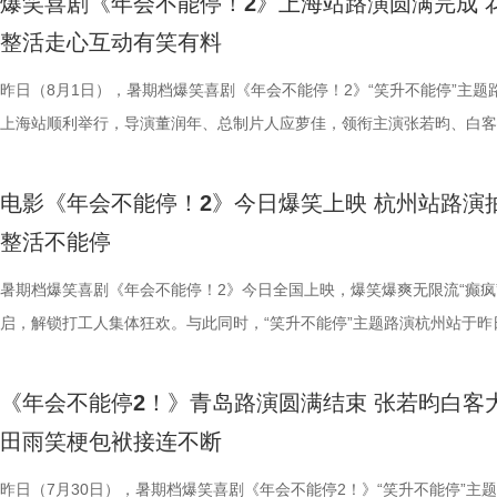
爆笑喜剧《年会不能停！2》上海站路演圆满完成 
司、中国电影产业集团股份有限公司、儒意电影娱乐股份有限公司、上海
别喜欢龙宫浴场、百妖夜行的情节。这个电影特别适合全家一起看，不光
馨日常 色香味承载和平表达 同步释出的“菜备好 请就胃”版海报
同于以往的面貌。身处动荡之中，徐福和马俊生也被裹挟，甚至被爆炸波
点极度适配全家观看，现场笑声迭起，欢乐四溢。更有一位三刷观众表示
解读影片循环设定暗含人生成长的隐喻，他以刘奔、马杰示例，称当真正
刷、三刷观众踊跃分享新的感悟和发现，还有不少亲子观众到场观影，与
到了传统文化的魅力”。影片由程腾执导，黄珉联合导演，雷淞然、张呈
整活走心互动有笑有料
度文化传播有限公司、中青新影文化传媒（海南）有限公司出品，正在爆
友能参与探案，大朋友也能感受到人与妖之间的大爱与温情。”现场还有
龙餐馆后厨的备菜日常切分为层层展开的窗口式结构，徐福、马俊生、赛
预告结尾，一句“徐先生，你真觉得这战争跟你没关系吗？”警告声响起，
分别带孩子和母亲一刷、二刷，一家人各有感悟，共享欢乐与共鸣。即将
自己内心所求就能跳出循环；谈及现实与理想主义的冲突，总制片人应萝
共同嗨聊，氛围热烈。现场趣味互动花样不断，张若昀复刻假面骑士、全
名不分先后）领衔声音出演，将于8月8日全国上映，目前正在火热预售
映。
小男孩激动地表示：“这部电影我给到夯！看到中国动画出了这么一部新
人穿插其间，与食材一同构成一幅鲜活而具体的烟火图景。画面以食材与
人们对故事走向的好奇，龙餐馆在战火中会遭遇什么？徐福与马俊生的生
之时，全体主创向现场观众致以诚挚谢意，现场更趣味玩梗为张若昀送上
合亲身经历，坦言看清现实后依旧坚守理想主义才是独属于自己的人生底
择“马”系人设、一起说“爱你呦”等整活轮番上演，欢声笑语贯穿全程。 现
1.jpg 此次影片选择在西安开启特别放映，正是出于对千年长安盛唐底蕴
昨日（8月1日），暑期档爆笑喜剧《年会不能停！2》“笑升不能停”主题
品，我十分欣慰！”语气一本正经，惹得全场欢笑鼓掌。作为中国首部喜
为主要视觉元素，龙餐馆的烟火气与异域氛围交相辉映，碰撞出中外文化
将走向何方？ 4赛夫.jpg 3沈腾 蒋奇明.jpg 文牧野带领新组合碰撞新火花
祝福，爆笑声四起，整场路演就在欢笑与温情交织的氛围中圆满收官。
真挚发言令现场观众动容落泪；张若昀亦对此有所解读，他表示刘奔虽被
众提问刘马组合穿越闯关是否也对应《西游记》里师徒取经的情节，导演
敬。影片以万国来朝的大唐为故事背景，将机械动能与唐代都市风貌相融
上海站顺利举行，导演董润年、总制片人应萝佳，领衔主演张若昀、白客
案动画，《大唐妖探》以全年龄适配的合家欢质感，点燃了暑期档家庭观
的别样火花。画面既呈现出开灶前的充分准备，也将“好好吃饭”的氛围具
好吃饭传递最朴素的温暖 同步发布的定档海报，龙餐馆主厨徐福站在红
3.jpg4.jpg 爆笑喜剧引燃观影热潮 多元受众共赴欢乐之旅 电影《年会不
蒙尘却从未熄灭过理想火种，只要时机环境合适，每个人都愿意为理想再
年一连分享影片与四大名著关联的多个隐喻巧思：除去《西游记》，马杰
参照唐代长安“二市一百零八坊”的城市布局，打造出一座前所未见的“机
别主演孙艺洲，特别出演田雨、王耀庆，主演范湉湉齐聚现场，畅聊台前
观影期待。 电影《大唐妖探》由深圳千万间影业有限公司、冰
化。在温暖的光线中，呈现出三人之间如同亲人般的亲密关系，也展现出
前，身后巨幅龙纹折扇展开，东方韵味十足。身前一桌中式菜品依次铺陈
2》正在全国热映，高能欢乐戏份贯穿始终，沉浸式爆笑观影体验，让观
一番；面对年轻观众对未来职场的焦虑，白客送上通透的人生态度，他直
掌名场面对应《水浒传》除暴安良的侠义底色、片中 “卧龙凤雏”“三顾茅庐
城”。此外，主创团队还依托“八水绕长安”的经典水系布局，设计贯穿整
后，惊喜互动不断。影片已于昨日全国公映，猫眼电影开分9.6，爆笑爆
电影《年会不能停！2》今日爆笑上映 杭州站路演
画影视传媒（天津）有限公司、天津猫眼微影文化传媒有限公司、北京梦
的大片质感与人情温度。 在对于美食呈现的执着，体现出整个
带笑意的徐福专注掌勺，将酱汁淋入松鼠桂鱼之上，热气腾腾格外诱人。
底卸下生活与工作疲惫，收获满分解压爽感。张若昀与白客组成的刘马组
“做恶人也可以，做勇士也可以，做好人也可以，做‘坏人’也可以，只要你
设计出自《三国演义》，至于《红楼梦》的巧妙化用，导演更是风趣概括
的动力脉络，将大唐千年璀璨文明与奇巧精妙的机关创意完美融合，构建
感全网认证，口碑热度持续走高，成为暑期档打工人解压放松的狂欢盛宴
整活不能停
文化有限公司、幸福蓝海影视文化集团股份有限公司、郭帆（北京）影业
团队对细节的极致追求的创作态度。菜品设计围绕人物处境与时代背景，
之下，墙面弹痕与裂纹清晰可见，与前景的活色生香形成强烈反差，残酷
为全片一大亮点，二人一冲一稳，性格反差感拉满，碰撞发出源源不断的
自己能成为这个角色，并且愿意为一切后果负责，就可以”；庄达菲则分
“宝二爷直接变身董事长”。 他表示，创作时特意将中华传统文化融入故
具想象力的大唐奇幻都市图景。 2.jpg 作为暑期档适配全年龄段的合家
片讲述了“缺心眼”刘奔与“没脾气”马杰包子铺“癫疯”相遇、喜提“无限流体
公司、深圳市一怡以艺文化传媒有限公司、北京千万间文化传播有限公司
载情感记忆的家常味道，到龙餐馆中坚守正宗体系的餐厅菜式，再到特殊
安穿透画面，为这幅祥和图景铺上了一层无法忽视的战争底色。通过“美
花火，不少观众看完直呼“又癫又好看，越品越上头”。随着六城路演火热
怡然不内耗、勇敢追梦的角色内核，为观众送上 “四面八方皆是前方” 的
望观众观影时能读出独有的熟悉感与亲切感；制片人应萝佳谈及现实与理
电影，《大唐妖探》满足了大小观众双向适配的观影体验。对小朋友而言
卡”，由此开启掀桌狂欢、打脸逆袭的全新脑洞故事，由董润年执导，应
暑期档爆笑喜剧《年会不能停！2》今日全国上映，爆笑爆爽无限流“癫疯
京萌谷文化传媒有限公司、北京微梦创科网络技术有限公司出品，将于8月
下因地制宜的融合表达，逐步构建起影片完整而清晰的叙事脉络。为贴合
前硝烟在后”的对比，将日常烟火与流离动荡呈现在同一画面，一边是令
展，主创辗转多座城市近距离和影迷互动，映后现场笑声、欢呼声接连不
语；孙艺洲、田雨互评所饰演角色Peter和Bob的心眼，欧阳奋强也以片
义，她表示如果现实环境一时半会难以改变，不如先走进影院开心：“随
片跌宕起伏的探案冒险故事，能够让孩子在奇幻的机关世界中开拓眼界，
担任总制片人，张若昀、白客、高叶领衔主演，大鹏、庄达菲惊喜出演，
启，解锁打工人集体狂欢。与此同时，“笑升不能停”主题路演杭州站于昨
日全国上映，预售火热进行中。此外，8月7日多城特别放映、8月8日—9
饮食习惯，团队对菜单结构与烹饪方式反复推敲，并结合当地饮食习惯进
涎欲滴的厨房场景，一边是尚未散去的战争阴影，徐福则面带从容，游刃
来自各地的观众现场输出花式好评，真实口碑持续出圈扩散。影片在精准
长身份加入互动，上演众和高层互怼名场面，台上台下笑声不断。脱口秀
声集合越来越大，我们的勇气出现了，很多事情会慢慢发生变化”。谈及
在主角的冒险征程中收获勇气、善良与成长，汲取积极向上的价值观；对
洲特别主演，田雨、王耀庆特别出演，李乃文、李晨、欧阳奋强友情出演
利举行，导演董润年、总制片人应萝佳，领衔主演张若昀、白客，特别出
国超前点映均可正常购票观影，特殊场次（含已购票场次）周边照常发放
配，在保留中餐技法的同时实现文化语境的自然融入。所有出现在影片里
地烹饪佳肴，使得影片“好好吃饭”的情感，在非常时刻呈现出了新的温度
当代打工人内心的同时，也依靠纯粹的爆笑爽感俘获亲子家庭受众。“癫
嘻哈也惊喜现身并分享观影感受，称“完全演出了我和我同事们的日常”，
前后的成长变化，张若昀分别使用了“燃”和“登”两个字来概括不同阶段的
年观众而言，环环相扣、悬念十足的探案剧情极具观赏性，细节满满的大
漠男、酷酷的滕、闫佩伦主演，钟汉良特邀出演。影片爆笑热映中，一起
庚戌亮相现场，与观众展开热情互动，畅聊幕后趣闻。此前影片限时点映
《年会不能停2！》青岛路演圆满结束 张若昀白客
您全家抢先入城欢乐探案！
物均以“真实可食”为前提，在保证视觉表达的同时强调食物原本的色香味
义。 5李治廷.jpg 6老扎.jpg 文牧野导演作为国产现实主义商业片的探索
别真实，仿佛在演我上班日常”“带爸妈看完，没想到他们也全程笑不停”
满满。 影片笑点爽感双在线 全年龄观影适配满分 电
奔，还调侃前期刘奔一定会吐槽后期的自己；面对观众“选热爱还是选稳定
物、根植传统的文化内核，也让观众沉浸式感受大唐盛世的独特魅力与中
影院越笑越大「升」！ 2.jpg 1.jpg 上海站路演顺利举行 笑声掌声交织欢
爆棚，猫眼电影点映开分9.6、淘票票点映开分9.6，双平台高分认证，
田雨笑梗包袱接连不断
每一道菜既服务叙事，也具备生活质感。在战火背景之下，这些具体而鲜
《我不是药神》到《奇迹·笨小孩》，其作品始终在兼顾市场与作者表达
色好评强势印证，电影《年会不能停！2》适配各类观影人群，年轻人结
《年会不能停！2》正在全国院线火热公映，上映以来持续收获海量观众
择业难题，白客再度引用《出师表》表达观点：“开张圣听，以光先帝遗
统文化的深厚底蕴。 3.jpg 在西安特别放映的活动现场，不少家长专程
断 上海站路演映后见面，董润年、应萝佳、张若昀、白客、孙艺洲、田
情一路高涨。 影片讲述了“缺心眼”刘奔与“没脾气”马杰包子铺“癫疯”相遇
食物不再只是场景元素，而成为连接人物情感、消解隔阂的媒介，也让“
找到平衡，旨在挖掘普通人身上的人性闪光。电影《欢迎来龙餐馆》首次
卡解压解气，全家组团观影笑声不断，在捧腹大笑之余皆能收获共鸣与放
好评，猫眼购票平台稳定保持高分，影院场均笑声不断。影片创新融入无
恢弘志士之气，不宜妄自菲薄，引喻失义，以塞忠谏”，他认为不必局限
到场观影。轻松欢乐的剧情、精巧奇幻的机关场景、鲜活可爱的古典妖怪
耀庆、范湉湉等一众主创齐聚现场，全程笑点与走心感悟交织，亮点纷呈
提“无限流体验卡”，由此开启掀桌狂欢、打脸逆袭的全新脑洞故事，由董
昨日（7月30日），暑期档爆笑喜剧《年会不能停2！》“笑升不能停”主