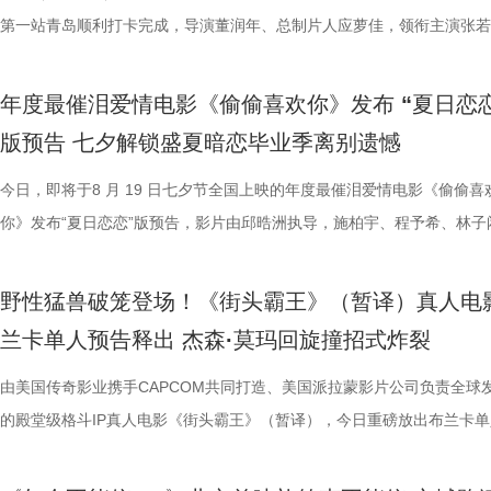
吃饭”在极端环境中，延展出关于生存与和平的更深层表达。 电
事从本土社会议题延伸至国际化战争背景，在更强烈的冲突情境中，展开
5.jpg6.jpg7.jpg 电影《年会不能停！2》由北京合众睿客影视文化传播有
循环设定，全程笑点高密度输出，把职场里令人憋屈的形式主义、空洞画
即彼的答案；酷酷的滕全程输出满满情绪价值，将影片金句“展翅高飞”贯
象，全程牢牢吸引着观众们的目光。观影过程中，孩子们跟随剧情一同寻
动环节欢乐整活不断，张若昀、白客趣味回答“如果角色穿越宫斗剧能存
执导，应萝佳担任总制片人，张若昀、白客、高叶领衔主演，大鹏、庄达
第一站青岛顺利打卡完成，导演董润年、总制片人应萝佳，领衔主演张若
《欢迎来龙餐馆》由坏猴子（上海）文化传播有限公司、北京大麦娱乐文
通人处境与选择的刻画，以此完成文牧野对现实题材的一次全新类型突破
司、天津猫眼文化传媒有限公司、中国电影产业集团股份有限公司、儒意
无效内卷、任人唯亲等糟心日常尽数拆解，用酣畅淋漓的剧情走向狠狠解
场，持续点燃现场氛围；影片片尾彩蛋编舞指导喜多卉也惊喜现身观众席
索、推敲真相，化身民间小神探，迫不及待想要走进长安城参与探案。观
集”的脑洞提问，二人调侃刘奔很难立足，但马杰能活到最后；面对领导
喜出演，孙艺洲特别主演，田雨、王耀庆特别出演，李乃文、李晨、欧阳
白客，惊喜出演大鹏、特别出演田雨齐齐亮相。现场全员与观众欢乐互动
限公司、中国电影产业集团股份有限公司、儒意电影娱乐股份有限公司、
腾此次也在角色塑造上呈现出更为深沉与内敛的一面，其饰演的中国大厨
娱乐股份有限公司、上海有态度文化传播有限公司、中青新影文化传媒（
观影全程极致解压，爽感贯穿始终。张若昀、白客“卧龙凤雏”碰撞出全新
大家分享了《阳光开朗大男孩》舞蹈排练的趣味幕后。 4.jpg 3.jpg 高分
束后，不少家长纷纷给出好评，表示影片“十分有趣”。有家长表示孩子不
提问的情景设置，孙艺洲、田雨、王耀庆、范湉湉临场抖出各类高情商回
友情出演，童漠男、酷酷的滕、闫佩伦主演，钟汉良特邀出演。影片爆笑
享幕后趣闻，将7月29日北京首映礼的笑声一直延续至青岛路演，今日至8
年度最催泪爱情电影《偷偷喜欢你》发布 “夏日恋恋
军（上海）影业有限公司、北京元气娱乐文化有限公司、浙江开心麻花影
福，从后厨掌勺时的沉稳从容，到突遭战火时的紧张与失措，人物命运在
南）有限公司出品，正在爆笑热映。
反应，高叶化身理想上班搭子，搭档大鹏、庄达菲、孙艺洲、田雨、王耀
评如潮 嗨爽爆笑后劲十足 电影《年会不能停！2》以脑洞大开的全新故
程看得投入、看得开心，更在轻松的观影过程中接触到丰富的唐代传统文
引得台下掌声连连；全员歌舞成为每站路演固定保留环节，《阳光开朗大
中，一起走进影院越笑越大「升」！ 全国热映中爆笑不能停 口碑热度持
日还将继续在杭州、上海、深圳、成都、郑州五城与大家爆笑相见。此前
版预告 七夕解锁盛夏暗恋毕业季离别遗憾
限公司、东阳浦天影视文化有限公司、北京上狮文化集团有限公司、上海
反差中层层展开。预告结尾的一声警告，让徐福的处境愈发扑朔迷离，不
一众实力派演员，精准拿捏不同层级人物的鲜活状态，为观众输出接连不
观众献上一场爆笑爆爽的极致观影盛宴。目前影片猫眼电影开分高达9.6
这部电影也激发了孩子对传统文化与东方美学的探索兴趣，真正实现了“
孩》音乐声响起，张若昀、白客歌声助兴，其余主创零帧起跳，现场氛围
升 同步释出的今日上映新媒体图，将癫狂抽象进行到底。巨大红色键盘
点映期间，影片上座率累计三次登顶，口碑认证、预售票房一路上涨，目
影视制作有限公司出品，影片将于8月11日全国上映，预售已开启，8月8
他揪心动荡又未知的命运。蒋奇明则以他一贯的细腻表演，演绎出角色的
爆笑桥段。 不少观众看完直呼 “完全演我上班日常”“整场笑到停
平台好评层出不穷，从密集笑点塑造、完整角色弧光、犀利叙事节奏到深
育人、寓教于乐”的效果。现场的小朋友们也纷纷分享观影感受，直言“机
火爆。惊喜嘉宾钟楚曦现身观众席，真诚分享观影感受，她表示刘奔这个
上，全员姿势神态魔性夸张，把当代打工人“不想工作只想发疯”的精神状
映及预售总票房已突破3000万，猫眼电影点映开分9.6、淘票票点映开分9
今日，即将于8 月 19 日七夕节全国上映的年度最催泪爱情电影《偷偷喜
10日14:00-21:00举行全国超前点映。
张力。首次搭档的二人以戏里戏外的默契，碰撞出全新的火花，共同推动
来，看得太解气”“和同事边看边共鸣，笑到拍大腿”。带娃观影的家长也
实内核，全维度收获观众一致盛赞。主角刘奔 “屠龙少年终成恶龙” 的细
太酷了”“看得非常开心”。此次观影后，观众们也更加期待这部暑期国漫
“让我们都变成更好的人”，收获全场欢呼鼓掌。 4.jpg 3.jpg 导演董润年
释得淋漓尽致。自《年会不能停！2》限时点映开启后，“爆笑”“解压”“解气
高分加持笑“升”不能停。 1.jpg 影片讲述了新老打工人“癫疯”相见，群像
你》发布“夏日恋恋”版预告，影片由邱晧洲执导，施柏宇、程予希、林子
的情感张力层层递进，也让观众对这部在战火中淬炼人性的作品更添期待。
评，坦言影片笑点轻松，无晦涩内容，亲子同看全程欢乐，全家观影适配
转变极具冲击力，最终幡然醒悟点名的高燃片段更完整撑起故事层次感，
日登陆全国影院，相约家人朋友共赴一场妙趣横生的大唐奇幻冒险。 4.jp
影片细节，透露片中《题菊花》一诗的作者黄巢，以及创作背景与刘奔存
爽”等口碑关键词全网刷屏，以最直观的情绪感受，全方位肯定影片纯粹
乱“逗”，爆梗整活不能停的全新脑洞故事，由董润年执导，应萝佳担任总
衔主演。该预告以盛夏校园为底色，完整铺展三人错综复杂的暗恋拉扯，
苏苏.jpg 7丽娜.jpg 电影《欢迎来龙餐馆》由坏猴子（上海）文化传播有
满。影片牢牢抓住大众情绪需求，以纯粹畅快的喜剧质感俘获全年龄段观
少观众深受触动；刘马组合借助无限流外挂“癫疯”冲击，全程高能输出，
5.jpg 电影《大唐妖探》由深圳千万间影业有限公司、冰滴映画影视传媒(
性关联；面对观众提出的对于当下“社会化”议题的困惑，总制片人应萝佳
的爆笑喜剧气质。今日电影全国上映，口碑热度更是持续攀升，全新设定
人，张若昀、白客、高叶领衔主演，大鹏、庄达菲惊喜出演，孙艺洲特别
女单向奔赴的心动、少年隐忍沉默的守护、毕业即分手的青春遗憾尽数呈
野性猛兽破笼登场！《街头霸王》（暂译）真人电
司、北京大麦娱乐文化有限公司、中国电影产业集团股份有限公司、儒意
兼具直击人心的情感共鸣。影片正在爆笑热映，和朋友家人一起走进影院
影的爆笑氛围与打工人的解压爽感双双拉到极致。 5.jpg 6.jpg 7.jpg 与
有限公司、天津猫眼微影文化传媒有限公司、北京梦之城文化有限公司、
分享亲身经历，她认为认清自己想做什么，便朝着这个方向稳步前行，不
“无限流”脑洞大开，在极致喜感之外再叠加惊喜观感，被网友亲切称呼为
演，田雨、王耀庆特别出演，李乃文、李晨、欧阳奋强友情出演，童漠男
延续台式青春细腻治愈的叙事质感，用满是烟火气的校园日常，戳中所有
兰卡单人预告释出 杰森·莫玛回旋撞招式炸裂
娱乐股份有限公司、梦将军（上海）影业有限公司、北京元气娱乐文化有
浸式收获一场痛快解压的欢乐观影之旅。 电影《年会不能停！2
时，影片层层撕开欺上媚下、裙带关系、无效内卷、形式主义等各类现实
蓝海影视文化集团股份有限公司、郭帆（北京）影业有限公司、深圳市一
求融入不适应的环境；张若昀也带来自己的感悟，称坚持本心和“社会化”
人最强外挂”。刘马组合喜提金手指在众和集团一路卡bug打怪升级，爆
酷的滕、闫佩伦主演，钟汉良特邀出演。影片目前火热预售中，8月1日
在夏日里不敢宣之于口的年少心事。 盛夏心事尽数展露 三角爱
司、浙江开心麻花影业有限公司、东阳浦天影视文化有限公司、北京上狮
北京合众睿客影视文化传播有限公司、天津猫眼文化传媒有限公司、中国
象，精准戳中打工人爽点，让观众在捧腹大笑后亦获得深层的情感释放与
艺文化传媒有限公司、北京千万间文化传播有限公司、北京萌谷文化传媒
矛盾，找到自己的定位，也可以在秩序中稍作改变；白客则引用《出师表
爽感层层升级，“狂扇巴掌”的高燃名场面更是让网友直呼“爽得乳腺通畅”“
上映，一起走进影院越笑越大「升」！ 2.jpg 青岛路演全场热情拉满 花
织甜蜜与离别酸涩 此次发布的“夏日恋恋” 版预告以苏明仪第一
由美国传奇影业携手CAPCOM共同打造、美国派拉蒙影片公司负责全球
集团有限公司、上海儒意影视制作有限公司出品，影片将于8月11日全国
产业集团股份有限公司、儒意电影娱乐股份有限公司、上海有态度文化传
鸣。随着口碑持续走高，越来越多的观众选择二刷三刷，“全程爆笑”“很
公司、北京微梦创科网络技术有限公司出品，将于8月8日全国上映，正
表达观点，一句“亲贤臣，远小人，此先汉所以兴隆也；亲小人，远贤臣
掌下去整个人都通透了”。荒诞又真实的现实刻画也令人感同身受、共鸣
笑点共鸣双在线 青岛路演现场互动氛围热烈十足，董润年、应萝佳，张
切入，开篇便直白袒露少女暗恋：她总能在人群一眼望见颜立尧，偷偷坐
的殿堂级格斗IP真人电影《街头霸王》（暂译），今日重磅放出布兰卡单
映，8月8日至10日14:00-21:00举行全国超前点映。
限公司、中青新影文化传媒（海南）有限公司出品，正在爆笑热映。
笑成这样了”“看完就一个字爽”的自来水短评依然刷屏不断。这个暑假，
预售中！此外，电影8月4日-7日多城特别放映惊喜加码，欢迎观众抢先
后汉所以倾颓也”，令现场笑声四起，同时也引人回味深思。 6.jpg 5.jpg 7.
满，不少影评人盛赞其轻松的喜剧外壳下，是一把刺向现实职场乱象的利
白客、大鹏、田雨集结花式整活玩梗，戳中观众笑点，同时走心互动直击
偷拍骑车的他，即便被闺蜜戳中心事仍嘴硬不肯承认；镜头切换至颜立尧
告。作为街霸系列辨识度拉满的野性格斗家，由杰森・莫玛颠覆形象饰演
院看《年会不能停！2》，解压不能停、快乐不能停。 电影《年会不能停
锁长安奇案！
影片全国热映口碑走高 爆笑燃爽解压共鸣 电影《年会不能停！2》正式
既有娱乐爽感，亦有现实温度。影片正在爆笑热映，和搭子走进影院享受
心。张若昀与白客现场接受观众挑战，对视十秒比拼剪刀石头布，几局博
角，他因保健室被苏明仪细心照料对她产生了兴趣，当风吹落的帽子被他
兰卡携雷电之力震撼登场，笼斗绝境、兽化嘶吼、回旋撞等完整亮相，带