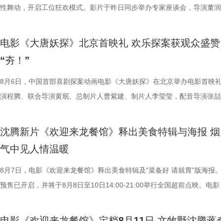
性舞动，开启工位狂欢模式。影片于昨日同步举办专家座谈会，导演董润
总制片人应萝佳出席现场，与一众业内、学界专家就影片多元议题展开深
流，研讨成果丰硕。影片讲述了“缺心眼”刘奔与“没脾气”马杰包子铺“癫疯
电影《大唐妖探》北京首映礼 欢乐探案获观众盛赞
遇、喜提“无限流体验卡”，由此开启掀桌狂欢、打脸逆袭的全新脑洞故事
“夯！”
董润年执导，应萝佳担任总制片人，张若昀、白客、高叶领衔主演，大鹏
达菲惊喜出演，孙艺洲特别主演，田雨、王耀庆特别出演，李乃文、李晨
8月6日，中国首部喜剧探案动画电影《大唐妖探》在北京举办电影首映
阳奋强友情出演，童漠男、酷酷的滕、闫佩伦主演，钟汉良特邀出演。影
演程腾、联合导演黄珉、总制片人曹紫建、制片人李莹莹，配音导演张喆
眼电影开分9.6，正在爆笑热映，一起走进影院越笑越大「升」！
白指导程寅，领衔声音出演雷淞然、张呈（排名不分先后），声音出演郭
尾彩蛋全员舞力全开 魔性洗脑解锁狂欢时刻 今日，电影《年会
建、蔡海婷、范哲琛等主创悉数亮相，分享幕后趣事，并与现场观众热情
沈腾新片《欢迎来龙餐馆》释出美食特辑与海报 烟
停！2》惊喜释出“阳光开朗大男孩”彩蛋，全员集结放飞热舞，以魔性洗
交流。 影片讲述了立志成为“长安第一神探”的天才少年狄少（
气中见人情温暖
场面，为观众献上一场专属打工人的解压狂欢盛宴。随着音乐声响起，霓
演 雷淞然）与初入长安的狼妖实习捕快阿萨（声音出演 张呈）在机关长
闪烁，沉闷的办公室一秒切换热舞现场，张若昀、白客、高叶、孙艺洲率
开启了一段笑闹互怼的刺激探案之旅。自定档以来，影片以其新奇的世界
8月7日，电影《欢迎来龙餐馆》释出美食特辑及“菜备好 请就胃”版海报
动全体员工律动起舞，将所有工作统统抛之脑后；田雨、王耀庆、童漠男
欢乐热血的冒险故事，以及“喜剧+探案”的类型创新，引发了无数观众的
预售已开启，并将于8月8日至10日14:00-21:00举行全国超前点映。电
酷的滕、闫佩伦更是解锁各式魔性舞姿，笑料百出；李乃文、欧阳奋强单
论。影片将于8月22日全国上映，8月7日多城特别放映、8月8日—9日全
迎来龙餐馆》作为战争美食喜剧大片，讲述了中国厨师徐福（沈腾 饰）
solo气场拉满，霸气夺人；李晨、钟汉良双人舞同样舞出风采、看点十足
前点映火热进行中，预售现已全面开启。 主创齐聚畅聊 幕后分
远赴中东谋生，在当地与餐馆经理马俊生（蒋奇明 饰）相识，并共同打
电影《欢迎来龙餐馆》定档8月11日 文牧野沈腾蒋