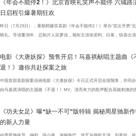
《年会不能停2！》北京首映礼笑声不能停 六城路
2》由北京合众睿客影视文化传播有限公司、天津猫眼文化传媒有限公司
线后，猫眼电影开分9.6，各大媒体平台收获海量好评，“好看好笑好爽”的
酣畅淋漓的观影体验。 杭州站路演顺利举行 主创嗨聊互动笑声不断 昨日
翻全场；大鹏现身惊喜拉满，谈及这次年会表演笑称心情非常激动，更爆
戴上、下雨天他带着她躲雨等细碎画面，铺展出两人暗藏情愫的双向试探
汁原味的游戏经典设定，作为丛林的电击猛兽，布兰卡以其独特的野性魅
日启程引爆暑期狂欢
国电影产业集团股份有限公司、儒意电影娱乐股份有限公司、上海有态度
好”评价构成观众热议高频词汇，精准凸显影片纯粹的喜剧质感与超强解
小分队董润年、应萝佳、张若昀、白客、卢庚戌集结杭州站，与观众欢乐
时与白客“在台上吸氧把歌唱完”；还有观众称田雨饰演的 Bob 总甩手掌
当苏明仪主动追问心意，颜立尧的沉默，瞬间击碎少女的满心期待。随着
强大的电击能力在游戏中成为了众多玩家的心头好，这次从游戏到屏幕，
传播有限公司、中青新影文化传媒（海南）有限公司出品，正在爆笑热映
性。伴随观影热度持续攀升，“猴子大闹众和”“小学奥数题”“打脸反击”等
动，分享观影感受。导演董润年分享关于“三味真火”包子铺摆放“太上老君
标待人的行事风格与自家领导完美重合；主创更复刻片中扇巴掌名场面，
误会接连爆发：颜立尧被现任质问动心无从辩解，程砚的出现让苏明仪情
压迫感直击而来，再度点燃全球老玩家情怀。 封面图_26.jpg 电影《街
昨日（7月29日），暑期档爆笑喜剧《年会不能停2！》举办“笑出升势”
场面火速出圈，全网刷屏玩梗，传播声势持续走高。“笑到崩溃”“全场爆
幕后创作巧思，他指出炼丹炉里反复熔炼才能成就一颗仙丹，影片无限循
影片这次是打工人“嘴替 + 手替”，双重解压爽感拉满。 4.jpg 3.jpg 谈及
溃，颜立尧和程砚大打出手......故事拉扯感持续升级。预告结尾单车告白
王》（暂译）故事聚焦1993年世界格斗大赛，赛场之内拳脚交锋、知名
映礼。导演董润年、总制片人应萝佳，领衔主演张若昀、白客，惊喜出演
停”等真实反馈层出不穷，再度印证影片实打实的高密度笑点。更有观众
意义本质与此相同，同时也是呼应第一部金银角大王的隐藏彩蛋。总制片
心创作，导演董润年现场透露故事有取材近年真实采访素材，无限流设定
名场面，与毕业分手的泪目画面形成鲜明对比，将少年爱而不得的青春遗
番上演；赛场之下邪恶组织暗流涌动，利用地下笼斗、全球赛事酝酿巨大
菲，特别出演田雨、王耀庆，友情出演李乃文、李晨，主演童漠男、闫佩
电影是“打工人的最强续命神器”，盛赞角色马杰为“今年银幕第一乳腺恩人
萝佳的走心发言令观众动容，她坦言《年会不能停！2》创作最大的动力
下，内核依旧聚焦普通人在职场遭遇的现实困境。总制片人应萝佳表示对
至顶点。 影片横跨十年光阴，高中时期身为风纪股长的苏明仪
谋。隆不仅要直面昔日战友的宿命对决，还要迎战布兰卡这类能力诡异、
吕星辰等主创悉数亮相，现场分享创作巧思与幕后故事。同时，路演也将
电影《大唐妖探》预售开启！马嘉祺献唱主题曲《
生动道出观影过程中酣畅淋漓、解压放松的极致爽感。 8.jpg 9.jpg 与此
于观众，真诚希望大家能在笑声中消解职场的烦恼、拥有很多幸运。现场
中极具仪式感的年会戏份，剧组特意沿用第一部同款拍摄场地，保留情怀
登记违纪之名靠近随性不羁的颜立尧，把心动藏进每一次记名；程砚始终
凶悍的特殊格斗家，多重危机交织，对决悬念拉满。影片已定档2026年1
日开启，主创们将在青岛、杭州、上海、深圳、成都、郑州六城陆续与观
退！》邀你共赴探案之旅
影片的深度内核与温情共鸣向内容也在持续发酵，不同于前作“大点名”的
整活接连不断，张若昀、白客神还原“三顾茅庐”名场面，乱讲“PPT”精神
续，在她眼中，年会戏份的本质是打工人的精神寄托，这也是贯穿整个系
守在少女身后，将满腔爱意独自封存，始终没有勇气袒露心意。同龄人肆
16日北美上映。 地下笼斗氛围拉满 经典招式高燃呈现 这支单人预告以
面。 自开启限时点映以来，电影密集的爆笑笑点、脑洞大开的
戏剧表达，本片结尾刘奔的高燃点名名场面，让一众踏实肯干、默默付出
魔性抽象，引得台下笑声此起彼伏。张若昀更是喜提一把“教育之剑”，一
精神内核。张若昀与观众同样感动于片尾演讲戏份，直言“个人力量很难
霍青春，三人却被迫提前面对情爱纠葛与成长别离，那些藏在盛夏、止于
黑张力的斗兽场牢笼拉开序幕。铁笼栏杆之内，无数被囚禁者疯狂冲撞栏
叙事，搭配燃爽的逆袭情节，持续收获广大观众强烈共鸣。影片讲述了新
中国首部喜剧探案动画电影《大唐妖探》今日正式开启全国预售，并同步
层从业者被看见、被认可，这一细腻呈现瞬间戳中无数观众的心声，不少
断刘奔的奥数烦恼。面对观众的“求扇”名单，白客幽默在线“普法”，现场
结构性问题”，真正改变环境的力量藏在每一个普通打工人身上；白客谈
的心动，最终化作跨越十年无法抹平的青春怅惘。 塑造多元暗
将这场生死擂台的狂暴气息推向极致。转瞬之间，牢笼深处电光骤然闪烁
工人“癫疯”相见，群像集结大乱“逗”，爆梗整活不能停的全新脑洞故事，
由马嘉祺演唱的主题曲《不退！》MV。清亮有力的歌声配合高能刺激的
观影后表示“眼泪唰的一下就掉下来了”，共情感染力十足。影片正在爆笑
连连。接续青岛站主创跳舞名场面，在张若昀的歌声下，导演董润年与卢
杰的“打脸式反击”，调侃其反差感拉满的举动是“民谣风混搭摇滚风”；大
像 联动毕业季戳中青春离别共鸣 区别于市面上甜宠向青春片，
道覆盖高压电流的绿色兽形身影破土而出，布兰卡正式登场，野性威压瞬
润年执导，应萝佳担任总制片人，张若昀、白客、高叶领衔主演，大鹏、
片段，将狄少（声音出演 雷淞然）、阿萨（声音出演 张呈）不信天命、
映，结伴观影开怀大笑！ 电影《年会不能停！2》由北京合众睿客影视文
两位“开朗大男孩”即兴开跳，歌舞不能停，全场欢呼鼓掌更是热闹十足。
演现场更高歌一曲《我的未来不是梦》将场面直接拉回影片年会表演高燃
偷喜欢你》以写实笔触刻画两种截然不同的暗恋：苏明仪明目张胆、小心
卷整片斗兽场。 电光缠绕全身、蓬松鬃毛根根竖立，杰森・莫玛饰演的
菲惊喜出演，孙艺洲特别主演，田雨、王耀庆特别出演，李乃文、李晨、
妥协的态度诠释得淋漓尽致。 平台单曲图.jpg 影片由程腾执导，黄珉联
《功夫女足》曝“缺一不可”版特辑 揭秘周星驰新作
播有限公司、天津猫眼文化传媒有限公司、中国电影产业集团股份有限公
正在爆笑热映，今日至8月4日还将在上海、深圳、成都、郑州相继与大
落；田雨则幽默建议现场观众“送一张电影票给领导”，在欢乐中青岛站路
的单向奔赴，程砚沉默隐忍、不求回应的长久守护，两种隐秘心事交织，
遵从游戏形象，绿色兽化皮肤、锋利爪牙与狂暴体态高度还原玩家记忆中
奋强友情出演，童漠男、酷酷的滕、闫佩伦主演，钟汉良特邀出演。影片
演，雷淞然、张呈（排名不分先后）领衔声音出演，将于8月8日全国上
的新人力量
儒意电影娱乐股份有限公司、上海有态度文化传播有限公司、中青新影文
面，带来更多欢声笑语。 电影《年会不能停！2》由北京合众睿客影视文
满落幕。8月1日，与搭子结伴走进电影院共享欢乐盛宴。 5.jpg 限时点
极具共鸣的青春情感群像。影片紧扣 “毕业季就是分手季” 这一大众青春
林兽人。登场瞬间，周身不断迸发噼啪电光，完美呈现布兰卡特有的雷电
眼、淘票票点映评分9.6，目前火热预售中，8月1日，全国上映，一起走
售现已开启，可提前购票共赴这场欢乐探案之旅。 主题曲《不退！》MV
媒（海南）有限公司出品，正在爆笑热映。
播有限公司、天津猫眼文化传媒有限公司、中国电影产业集团股份有限公
爆棚 爆笑解压高分认证 电影《年会不能停2！》此前已于7月25日至26
把夏日心动与毕业离别绑定，点明年少情爱最大的遗憾 便是盛夏热烈相
力。预告最令玩家热血沸腾的名场面紧随而至：布兰卡屈膝蓄力，身躯猛
院越笑越大「升」！ “笑出升势”北京首映礼圆满举行 主创爆笑
上线 声声铿锵勾勒热血无畏 此次释出的主题曲《不退！》由马嘉祺倾情
由周星驰执导、编剧，张小斐、迪丽热巴、张艺兴领衔主演，刘嘉玲、佐