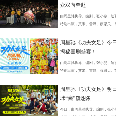
秀文学作品的展示平台，更是多方
与生活美学的文化奇遇。「演出快
三连胜的同时，稳居积分榜第四位，
片的悬疑氛围与情绪张力——每一
传授预防口诀和推经点穴降压操，夏
心的观看回忆。 图片1 (1).jpg 图
众双向奔赴
场，江苏世纪新城集团、中子星影
律互动中点燃欢乐氛围。「全城多
下来常州队将迎来“魔鬼”赛程，除
一次命运轮回的开启，都将在影院
边学边练，陈妍希却忍不住笑称：“
松弛日常 整部纪录片没有戏剧化
议，此举标志着三方将在剧本开发
动，让光影之美成为点亮常熟的景
队、无锡队和苏州队，稍有不慎排
验 限定周边引爆收藏热情 首映礼
年团开启“肾气大测评” 新师父刘
生活，把独一份的“软萌治愈”送到
由周星驰执导、编剧，张小斐、迪
构建可持续发展的影视产业生态。
限公司、常熟市人民政府主办，中
终保持着很清醒的认识。“今年各
雾海面”——血色海面上的巨轮正驶
率先开启。夏之光意外获评“夯中之
拉明星天团：自带贵公子气质、一
特别出演，艾米、雪野、蔡思贝、
丰富了活动内涵。都市剧《余音》
意（北京）电影有限公司、中影（
都赢得很艰难。7月、8月的四场
围从银幕延伸至现实。8位coser
专属“健康测评”，现场笑料不断。
眼里只有干饭、冲锋像小坦克的食
足》爆笑热映中。
要取景地，通过影像语言展现盐城
传部、常熟高新技术产业开发区、常
心态，一场场打、一场场做准备。”
位蒙面版“杰丝”穿梭于人群之间，
号？刘兰英师父带领国医少年团通
席睡眠官笑哥； 当年四处示爱、如今
周星驰《功夫女足》今日
了“剧有料”分享活动，邀请陈宇、
至18日，以拾光为名，赴光影之
卫“项羽故里”的荣光，还是常州队迎
影迷准备了极为丰富的限定周边。
传授养耳、护肾的实用小妙招。高卿
动给后辈让道的Edison； 16 岁
揭秘喜剧盛宴！
张楚、老藤等业内大咖，围绕“什么
卫视、ai荔枝《江苏超会玩》，
邮轮甲板之上，脚下猩红海面如同
趣的互动中，大家也对肾脏健康有
日常； 还有黏着妈妈不肯独立的“妈宝”洋
达观众”的主题展开深入探讨，围
彩！
游轮舷窗画面明信片，用手掌摁住
身“肾先生”代言人 什么习惯最伤
戳中全网可爱画面至今历历在目：
由周星驰执导、编剧，张小斐、迪
花。 随着盐城师范学院青年影视
掌，似乎有人试图呼救。电影中经典的“G
持人，与“肾先生”展开一场爆笑访
落的笨拙身形、搬新家后被雌性邻
特别出演，艾米、雪野、蔡思贝、
地的揭牌，盐城在影视人才培育方
化为透卡和斧头透扇，观众可在任何
识肾脏健康。 随后，刘兰英师父
一次离开妈妈，独自和哥哥姐姐相
足》发布“众神经归位”喜剧特辑和
学、影视、文旅等多方资源，将有
里，仿佛也在呼吁观众都进入影院
法。陈妍希挑战养生饮品，喝出“痛
加修饰的可爱治愈，在快节奏生活
影官宣至今，收获了大量网友的关注
周星驰《功夫女足》明日
有全国影响力的影视文化高地和文
神秘人的徽章，撕开后竟显露女主
不留情，高卿尘体验后直呼“一下子
幕里满是“看完瞬间抚平内耗”“考
众顶尖球队即将展开一场前所未有
球“癫”覆想象
似乎和刚进入第一轮循环的杰丝一
单实用的养肾方法，等待国医少年
5.jpg 图片6 (1).jpg 藏在
直接拿了地狱难度剧本？！对手各
集章活动，影迷们踊跃参与，将这份
边玩边学 护肾求真挑战正式开启
节目出圈密码，贯穿全季的亲情羁
一环套一环……她们能否靠功夫在
今日，由周星驰执导、编剧，张小