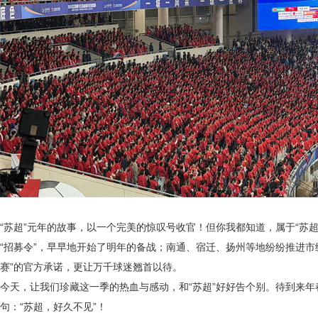
“苏超”元年的故事，以一个完美的惊叹号收官！但你我都知道，属于“苏
“招募令”，早早地开始了明年的备战；南通、宿迁、扬州等地纷纷推进市
赛”的官方承诺，更让万千球迷翘首以待。
今天，让我们珍藏这一季的热血与感动，和
“苏超”好好告个别。待到来
句：“苏超，好久不见”！