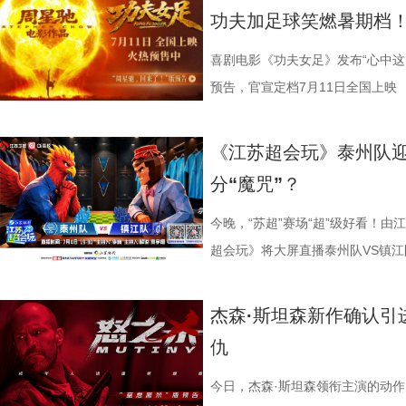
能成为下一次循环的起点。不少首
育硬核体系，早在考拉落地十年前
核，无疑构成了吸引观众的核心亮
肋？预告悬念感十足，令人对正片走
学院院长的李峰师父从摸脉切入，
无数观众心中的烧脑神作。影片豆瓣
功夫加足球笑燃暑期档
悚片”“值得反复细品”。有观众评
株桉树，每日供应上千斤新鲜枝叶
怀。作为无数影迷心中的喜剧标志
报则以强烈的反差感抓人眼球。大
场给成员们摸脉判断状态，不仅说
无数影迷奉为“人生必看的悬疑电影之
自我惩罚。大银幕放大宿命的无力
属居所、定期火焰消毒树架、夏令
片独特的号召力。相信此次新作不
悠闲。看似是一群闲散自在的小人
少年团展开睡眠知识问答，从几点
副本.jpg 无限循环鼻祖首登内地
喜剧电影《功夫女足》发布“心中这
板。” 还有影迷指出，在观众已经
环境 繁育科普更是干货满满，考拉仅
一次对经典喜剧基因的深情回望，让
现得淋漓尽致。这群惹不起的市井
办，美食奖励不断加码。面对这些
次《恐怖游轮》首次登陆中国内地
预告，官宣定档7月11日全国上映
轮》的口碑仍旧坚挺，逻辑也仍经
大小，需在育儿袋发育半年；幼崽
剧感动。 在情怀的依托下
这份悬念，唯有走进影院方能揭晓。
助眠小妙招？ 2、痛经不要硬扛！
究剧情细节、绘制时间线、分析循
早已成为经得住时间考验的作品。
树叶；野外考拉单胎进化逻辑、野
胜。第二大看点则聚焦于原汁原味
星驰导演的电影素以天马行空、充
走廊”，“钝刀割肉”“疼到眼前一
机会，还是一场迟到了17年的大银
《江苏超会玩》泰州队
构，经典真的永远不过时。” 上映
等专业知识，都通过日常饲养场景
看，电影依然保留着那种荒诞中透
建出自洽而动人的世界观，将日常
李雅娟分享自己的痛经经历，陈妍
迷圈层到大众观众，这部作品始终
分“魔咒”？
批观众纷纷在社交平台分享观后感：
完整野生动物保育知识，真正实现看纪
路的台词设计层出不穷，力求让观
对人物成长与团队精神的深刻观照
的“忍忍就好”吗？ 杭州市中医院
循环逻辑的推演以及隐藏细节的分
完立刻想二刷”。这些评价也印证
图片12 (1).jpg 一场双向奔
生活细节的独特解构。 与
因，他将功夫足球的舞台拓展至全
红汤、暖宝宝等日常话题，带领国
影迷深夜研究剧情的经典之作终于
今晚，“苏超”赛场“超”级好看！由
十七年，它同样属于今天。豆瓣8.
数粉丝自发蹲守更新、记录每只考
的大胆突破。第三大看点则是功夫
各种稀奇古怪的招数与功夫绝技混
活经验答对师父问题，被夸“适合学
大银幕所带来的沉浸体验将进一步
超会玩》将大屏直播泰州队VS镇江
留名的经典，而首次登陆内地大银
有人每周奔赴园区只为远远看一眼
统的功夫招式与绿茵竞技巧妙交织
但不显凌乱，反而因独特的喜剧逻
误区，师父还会现场教学哪些缓解痛经
复出现的场景、每一个细微的伏笔
州队、无锡队VS宿迁队、徐州队V
轮》正在全国院线热映。风暴已至，
频，屏幕内外，一场人与考拉、平
思。传球、防守与射门在此处演化
疯狂创意，将足球竞技、各路奇招
公堂，三高风险藏不住了 三高离
得前所未有的震撼呈现。 百万人认
老搭档夏宇翔一起，为大家带来本
杰森·斯坦森新作确认引
游轮上的秘密，正等待更多观众走
的故事走到了尾声，但属于考拉的
有认知的奇幻设定，不仅展现了女
幕奇观。 在电影《功夫女足》中
了一堂“三高健康课”。预防高血压
轮》豆瓣评分长年保持在8.5，超百
州队2胜3负位列第十，镇江队则
仇
日鲜活，八代考拉大家族在这片专
了兼具燃感与爽感的视觉张
编排上。影片中，女足队员们性格
认识高血压风险，陈妍希“屡屡中招
第 191 位。相比单纯依靠反转
场比赛既是荣誉之战，更事关常规
国、助力野生考拉种群复壮的保育计划也
素的包裹之下，影片最能触动观众
源。夸张技能混搭竞技场面，碰撞
笑点拉满。含盐量竞猜中，面包、
惊悚、命运寓言与人性剖析巧妙融
州队主场不容有失，“冠军泰”盼逆
今日，杰森·斯坦森领衔主演的动