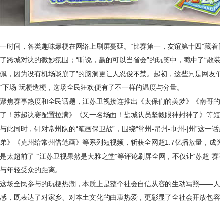
一时间，各类趣味爆梗在网络上刷屏蔓延。
“比赛第一，友谊第十四”藏着
了跨城对决的微妙氛围；“听说，赢的可以当省会”的玩笑中，戳中了“散装
佩，因为没有机场谈崩了”的脑洞更让人忍俊不禁。起初，这些只是网友
“下场”玩梗造梗，这场全民狂欢便有了不一样的温度与分量。
聚焦赛事热度和全民话题，江苏卫视接连推出《太保们的美梦》《南哥的
了！苏超决赛配置拉满》《又一名场面！盐城队员坚毅眼神封神了》等短
与此同时，针对常州队的“笔画保卫战”，围绕“常州-吊州-巾州-|州”这
弟》《克州给常州借笔画》等系列短视频，斩获全网超1.7亿播放量，成
是太超前了”“江苏卫视果然是大雅之堂”等评论刷屏全网，不仅让“苏超”
与年轻受众的距离。
这场全民参与的玩梗热潮，本质上是整个社会自信从容的生动写照
——人
感，既表达了对家乡、对本土文化的由衷热爱，更彰显了全社会开放包容