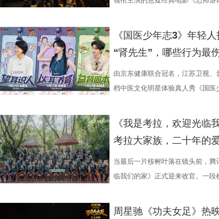
角色，以形神兼备的演绎，将乱
理性剖析战局，“班主任”黄圣依
介。他结合市场前景与创作经验，
影片，都将通过公益放映形式开放
高驰的梅开二度，以4:2战胜无锡
领衔主演的悬疑经典电影《恐怖游
一众实力派演员，共同塑造着一
她将从成长角度解读少年的赛场表
及影视化潜力，为后续的IP孵化
将举办“拾光之约荣誉典礼”，邀请
全队上下士气高涨。进球功臣高驰
举办“一起登船坠入循环”主题首映
中，杨立新饰演的通州巨商沈敬夫
刻启发。在激烈的赛场比拼中，张
引。 第二届“中子星·小说月报影
以“回望十年光影、致敬同行伙伴、
在他看来，无锡队是综合实力很强
被全球影迷奉为“无限循环题材鼻祖
《国医少年志3》年轻人
银子，但股金一分没要，他毕生都相
由衷感慨道“年轻人为什么不怕错，
文学与影视跨界探索的深度回望，
及“拾光伙伴”的同时，回望中国电
动和顽强拼抢创造进攻机会。“这
登内地大银幕 百万人认证必看神作
“肾先生”，哪些行为最
演的当铺老板蒋孟生，出于从小同
拨之下，少年们会迎来哪些成长
耕优质文本，期待更多好故事从这
一个黄金时代的篇章。 每一次思想
力付出。”高驰表示。 目前，在积
精妙绝伦的叙事结构、层层递进的
是押上自己的家产……与其说《江
友，黄圣依再度回归，以细腻敏锐
注入不竭动力。 产业共振：199
年华的精神角落，「理解」单元将
分，凭借净胜球优势暂列第三位，
数观众心中的烧脑神作。豆瓣评分长
由京东健康联合冠名，江苏卫视、
是一群人的故事。在风云激荡的变局
们的暖心后盾。赛场之上，她总能
的另一大亮点是1992造梦局的正
形交流、开放互动与轻社交形式，
本轮无锡队轮空的情况下，宿迁队
列豆瓣电影TOP250第191位。
档中医文化明星体验真人秀《国医少
四个字，自带澎湃如潮的力量
绪，在开场前她特别提到华璟甜，
体，1992造梦局依托丰富多元的
的平台。「大师班」则将邀请顶级
对此，宿迁队主教练张玉宁却显得十
观众，这部作品始终保持着惊人的
视、ai荔枝播出。本期，国医少年
人的对话。8月12日起，每晚19:
份勇气特别可嘉。“我这个‘班主任
化”的全产业链影视生态。街区不
打造专业电影课堂。「工作坊」将
对任何一个对手都要立足于拼。本赛
推演以及隐藏细节的分析至今仍层
健康、护肾课堂、健康求真等精彩
《我是考拉，欢迎光临
跨越时代的精神力量！
出了她对少年们始终如一的守护
后期制作中心、服装道具库、艺人
界，打造专属艺术工坊。这不仅是
号，当时外界普遍认为宿迁队完成
·乔治饰）与一群朋友乘游艇出海
单实用的养生妙招值得收藏？答案
考拉大家族，二十年的
轮答的默契博弈，再到项目实战的
站拍遍”的影视拍摄服务目标。 1
撞。 「参与」单元则将通过「光影
京队、苏州队、无锡队等传统强队
一艘名为“埃俄罗斯”号的神秘游轮
破解“中风谜案” “病发现场探案”
究竟哪一队能冲破关卡、率先晋级？今
业布局上迈出了坚实一步。潜力榜
视频创作者，开展限时20小时的
进，正不断上演“霸王归来”的“好
一人。随处可见的血迹、神秘的指
活环境、身体表现等线索中抽丝剥
当最后一片桉树叶落在镜头前，腾
视频《一站到底·少年季》第二季
质文学IP在盐城落地转化，实现“内
“造梦”的乐趣。 梦的乐园不止光
击、连奏凯歌吗？ 常州摇身一变成
无法逃脱的恐怖轮回——她必须反
后，却暗藏健康危机，四人一路推
临我们的家》正式迎来收官。一段横
逐，看强者如何高光登场、强势突
业资源，不仅为街区注入了持续的
年华还以“电影+”为核心设立「生
赛季常州队也给球迷们带来了足够多
更深的真相。 如今，这部曾陪伴
案结束后，李峰师父结合案例揭秘
暖的朝夕陪伴，缓缓落下温柔帷幕
配套体系。 多方联动：共筑影视生
活烟火气的沉浸式体验。「特色市
届亚军南通队，而且最近三场比赛
陆内地影院。相比电脑与手机屏幕
座”，一句“我有时候也会”瞬间把
爱的考拉、动人的保育故事与专业
周星驰《功夫女足》热映