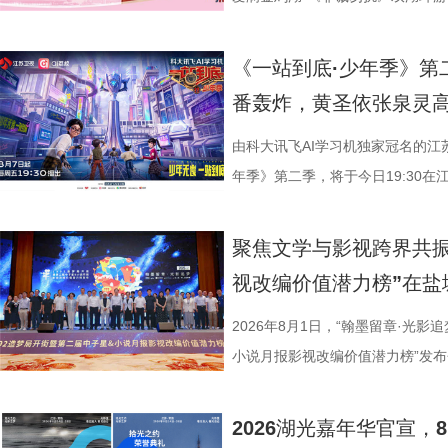
“兼济天下苍生”的民本意识、
活动紧密围绕园区“一生一世·爱满金
正剧框架 讲述一位“状元”的
《非诚勿扰》节目组联合苏州工业
《一站到底·少年季》第
沧浪。 1894年，41岁的
官方微博、抖音、视频号及ai荔枝
番轰炸，黄圣依张泉灵
后就要挨打的现实，他毅然放弃功
珏、孙嬿婉将携手《非诚勿扰》人
业、兴教育、兴城市推动南通成为“
组成“打卡团”阵容，带领多组情侣
由科大讯飞AI学习机独家冠名的江
的发展进程。 爱国、救国、
觅缘之旅。 图片8.png 苏州是
年季》第二季，将于今日19:30在
生》特别选取张謇得中状元的同年
语，一面是工业园区的摩登璀璨。本
位优秀少年集结登场，开启一场兼
剧张强表示：“当国家和民族面临
依托金鸡湖与独墅湖双湖水域联动
量。首期赛场就将迎来二选一残酷
聚焦文学与影视跨界共振
个过程中成为了时代精神标识。
心动美好的浪漫之旅。打卡动线贯
有一支队伍能够晋级进入下一赛程
视改编价值潜力榜”在盐
中国早期企业家兴办实业、产业救
02、独墅湖月亮湾码头、飞翔雕塑
而出？答案今晚揭晓！ PBL
情怀、富民理想和社会责任，凝练为
融天幕、月光码头九大地标，让参
较于第一季，本季赛制紧扣新课标
2026年8月1日，“翰墨留章·光影
神，力求为新时代企业家精神培
浪漫故事。 图片9.png 打卡之
PBL项目挑战模式，模拟真实学
小说月报影视改编价值潜力榜”发
《江海潮生》这个剧名，既代表江
地居民及外籍人士、港澳台同胞提
行知行合一、学以致用的教育内核
活动由中国世界电影学会、江苏省
张謇立足中华文化、拥抱时代
02两座旅游驿站，在“婚拍友好驿
加持、学科专家权威解读，以科学
化广电和旅游局、盐城经济技术开
2026湖光嘉年华官宣
大变局下，张謇的人生贯穿了甲午
宾还会前往独墅湖月亮湾码头，体
子告别被动学习，培养自主学习、
公司、中子星（陕西）影业有限公