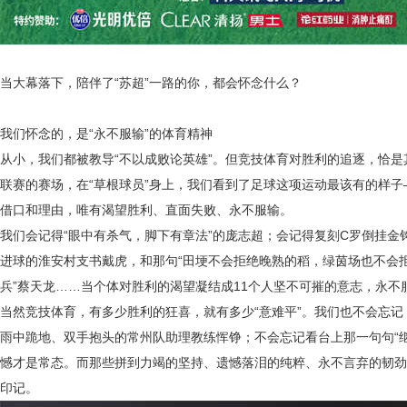
当大幕落下，陪伴了
“苏超”一路的你，都会怀念什么？
我们怀念的，是
“永不服输”的体育精神
从小，我们都被教导
“不以成败论英雄”。但竞技体育对胜利的追逐，恰是
联赛的赛场，在“草根球员”身上，我们看到了足球这项运动最该有的样
借口和理由，唯有渴望胜利、直面失败、永不服输。
我们会记得
“眼中有杀气，脚下有章法”的庞志超；会记得复刻C罗倒挂金钩
进球的淮安村支书戴虎，和那句“田埂不会拒绝晚熟的稻，绿茵场也不会拒
兵”蔡天龙……当个体对胜利的渴望凝结成1
1个人坚不可摧的意志，永不
当然竞技体育，有多少胜利的狂喜，就有多少
“意难平”。我们也不会忘
雨中跪地、双手抱头的常州队助理教练恽铮；不会忘记看台上那一句句“
憾才是常态。而那些拼到力竭的坚持、遗憾落泪的纯粹、永不言弃的韧劲
印记。