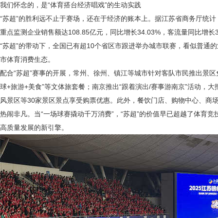
我们怀念的，是
“体育搭台经济唱戏”的生动实践
“苏超”的胜利远不止于赛场，还在于经济的账本上。据江苏省商务厅统计，自
重点监测企业销售额达108.85亿元，同比增长34.03%，客流量同比增长3
“苏超”的带动下，全国已有超10个省区市跟进举办城市联赛，看似普通
市体育消费生态。
配合
“苏超”赛事的开展，常州、徐州、镇江等城市针对客队市民推出景区
球+旅游+美食”等文体旅套餐；南京推出“跟着演出/赛事游南京”活动，
风景区等30家景区景点享受购票优惠。此外，餐饮门店、购物中心、商场
热闹非凡。当“一场球赛撬动千万消费”，“苏超”的价值早已超越了体育
高质量发展的新引擎。