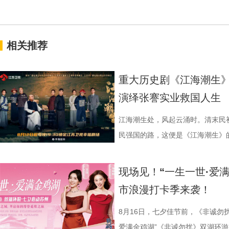
相关推荐
重大历史剧《江海潮生》
演绎张謇实业救国人生
江海潮生处，风起云涌时。清末民
民强国的路，这便是《江海潮生》的故
幸福剧场播出。 作为国家广
材文艺创作资助项目、 江苏省广
现场见！“一生一世·爱
历史敬意与文化匠心。该剧由江苏
市浪漫打卡季来袭！
份有限公司、中共南通市委宣传部
衔主演（按姓氏笔画排序），打破
8月16日，七夕佳节前，《非诚勿
的人生历程，引领观众在百年时光对
爱满金鸡湖”《非诚勿扰》双湖环游