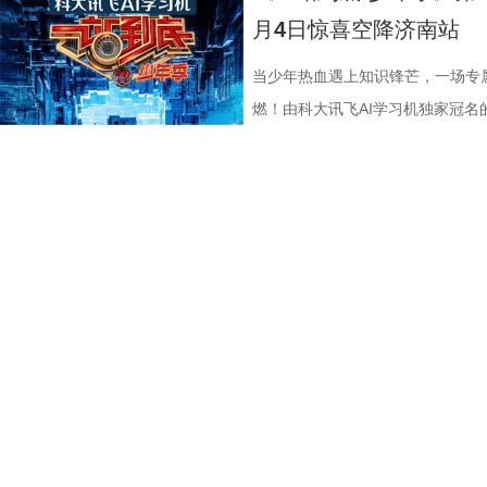
限公司、深圳市八合里投资有限公
辉海外电影有限公司、北京我行文
谓“穷则思变，变则思通”，7月1
围攻，将以贴脸搏杀、招招见血的
配乐卡点、鲜明的角色塑造、极具
98%、豆瓣评分7.9、淘票票评分9
月4日惊喜空降济南站
月珠宝有限公司、比高集团控股有
限公司、北京锦橙文化传媒有限公
兼任教练员，统筹球队训练、管理
也让杰森·斯坦森标志性的暴力美学
风格和质感，影响了后世无数影视
影《火遮眼》北京路演现场图-大合影
品，星辉海外电影有限公司、北京
技术有限公司联合出品。影片将于明
韩崑（kun）担任守门员教练；戴
力全开 海外口碑未映先热 点燃期
着深厚的缘分。当年影片大量内景
卷出动作戏新高度 电影《火遮眼
当少年热血遇上知识锋芒，一场专
传媒有限公司、北京锦橙文化传媒
赛，我们影院见！
文、英语、塞尔维亚语，持欧足联
身亡后，贴身保镖科尔·里德被栽
昆汀率剧组在此驻扎拍摄长达三个
的巅峰对决，一招一式不留退路，
燃！由科大讯飞AI学习机独家冠名
科网络技术有限公司联合出品。影
2017年就担任镇江华萨文旅足球
捕，也为了查明真相、替老板复仇
演“疯狂88人”，并联合一众中方
听冲击。北京路演现场，观众称赞
式启动选手招募。作为全国青少年
这场融汇喜剧色彩与竞技魅力、兼
执行主教；2018年，出任镇江华
外卷入一场牵涉国际势力的巨大阴
汀深度热爱邵氏经典功夫片，《杀
解都一览无余，彰显出“港产动作片
打磨、题目梯度、内容设计上也将
练。 展望后续的比赛，刘丹表示
上密室死斗正式打响。 影片在海
深受经典港式武侠熏陶。 此次定档
了”的终极混战戏，谢苗透露总共拍
的线下城市赛也同步火热开启，首
练组也会给队员带来一些新鲜感，
纷纷留言表示期待，直言：“记忆中
原昆汀导演原生创作意图的终极导
不仅五位演员之间需要默契，还要
宇城隆重举办。新一季的智慧风暴
们会努力提供一切可能的帮助，去
一定第一时间冲进影院！”也有网友
《杀死比尔2》，更追加多段从未公
时，只为捕捉到最完美的动作瞬间
力与临场风采的“小小站神”！ 首季斩
球、得一分、赢一场去逐步完成。”
戏干净利落，一枪爆头的场面刺激
中场休息，让大家更为舒适观影，
忆犹新。有个镜头是王伟被打到一
接暑期档 回顾上一季，《一站到底
是对主队给予了最大的支持。“现
宴。”“没想到短短二十秒的预告里
不容错过的大银幕体验。 血色宿命
柏龙扎向纳文的刀，为找准出刀、
艺赛道，交出了一份惊艳的行业成绩
敢拼！”“我们只需要轻装上阵，胜
还能一人爆头多个敌人，干净利落的
尔：血色全传》以极致惨烈的悲剧开
坦言，拍摄这部电影的心理压力有
突破1%，稳居同时段收视TOP2
台留言道。 那么，究竟是泰州队如
斯坦森最具代表性的动作风格的同
展开，层层递进谱写了一场贯穿全
来，全都不怕累、自己卷，却也因
面引爆。整季节目全网曝光量超16
分？今晚19:30，锁定江苏卫视、
信这个孤狼杀神在高压环境中极限
“新娘”在发现自己怀有身孕后意欲
电影《火遮眼》北京路演现场图-领衔
获全网热搜热榜529个；在猫眼腾讯
奇、更直白生猛的感官体验。 电
礼彩排，却遭遇了一场惨绝人寰的
杨恩又解读雨晴用手语说气话 北
频号整季直播观看人数突破300万