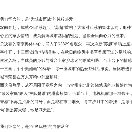
我们怀念的，是
“为城市而战”的纯粹热爱
双向奔赴，成就今日
“苏超”。 “苏超”重构了大家对江苏的集体认同，那
心底的家乡情结，成为解码城市基因的密匙、凝聚全民向心力的纽带。
总决赛的南京奥体中心，涌入了
62329名观众，再次刷新“苏超”单场上
字排开，十三面“战旗”猎猎作响，在秋日的晚风中书写着属于江苏足球
依次入场，当球员的身影与看台上家乡球迷的呐喊相遇，台上台下的情感
十三画，个个美如画”的标语，每一座城市的热爱都鲜活滚烫。当比赛进行
城市荣誉在万人齐鸣中升至顶峰。
而这份热爱，从不局限于赛场之内：当常州东北街边烧烤店的老板娘作为
“散装家庭”陷入“主队是谁”的甜蜜烦恼；当看台上、电视机前那一群孩子
誉感”不再是抽象的口号，而是藏在市井烟火、寻常岁月中的牵挂，是每
句“聚是苏大强，散是满天星”。
我们怀念的，是
“全民玩梗”的自信从容