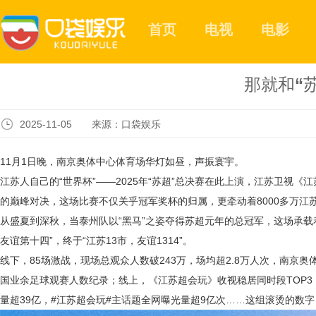
首页
电视
电影
那就和“
2025-11-05 来源：口袋娱乐
11月1日晚，南京奥体中心体育场华灯如昼，声振寰宇。
江苏人自己的
“世界杯”——2025年“苏超”总决赛在此上演，江苏卫视
的巅峰对决，这场比赛不仅关乎冠军奖杯的归属，更牵动着8000多万江
从盛夏到深秋，当泰州队以
“黑马”之姿夺得苏超元年的总冠军，这场承
友谊第十四”，终于“江苏13市，友谊1314”。
线下，
85场激战，现场总观众人数破243万，场均超2.8万人次，南京奥
国业余足球观赛人数纪录；线上，《江苏超会玩》收视稳居同时段TOP3
量超39亿，#江苏超会玩#主话题全网曝光量超9亿次……这组滚烫的数