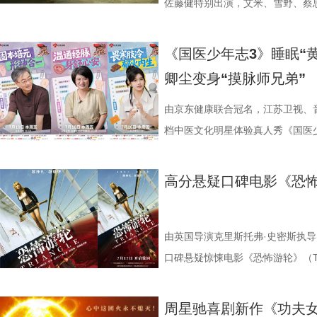
浸观影 首批观众口碑出炉 19时1
搭配等内容，为大家分享实用健康
的情感内核。观众们被片中细腻情
启为期五天的全国路演，主创团队
佐藤健特别出演，艾米、雪野、蔡
“登船”仪式正式开启。200余名
“场外热线”，隔空支招默契十足，
段，成为全片情绪高光。考拉妈妈H
度交流，倾听最新鲜、最真
《功夫女足》发布“来吧！出招！”
轮回噩梦。漆黑封闭的影厅完美贴
验了针灸调理，在轻松欢乐的氛围
分开后仍隔着围栏不停呼唤、四处
戏，脑洞大开点燃爆笑赛事 
式上映。随着“至尊无敌杯”赛事进
《国医少年志3》睡眠“
海风、空荡走廊的脚步声、细碎琴
观耳识健康，再到“肾先生”国医讲
舍不得”的矛盾心绪。还有20年前
辑中，周星驰导演那原汁原味的无
结，一场融合功夫奇招与绿茵较量
卿尘变身“摸脉师兄弟”
轮内部空旷幽深的窒息氛围，在大银
些容易被忽视的身体提醒？锁定今晚2
限，诞下全球唯一海外存活考拉双
情投入，在一次次的尝试中挖掘自
“至尊无敌杯”开赛在即，一众顶尖
影院观看《恐怖游轮》的体验，确
年志3》，更多关于护肾与健康生
杀”，从初见胆怯到晚年细心照料
用标志性的无厘头表演为演员打开
此时的女足队员们开局直接拿了地
由京东健康联合冠名，江苏卫视、
果还是相应的沉浸感，都令我感慨‘
羁绊。 图片7.jpg 图片8 (1).
反复调整，帮助全组迅速进入“星”
在层层施压，赛场诡计一环套一环
档中医文化明星体验真人秀《国医少
观众表示：“全程没有突兀的jump 
洲溯源。20 年前护送考拉来华的
个镜头。三位主演亦坦言，星爷的
我们拭目以待！ “坐等开场”版海报
卫视、ai荔枝播出。本期，国医
意。全场影迷屏息观影、情绪同频
两地守护者回望当年并肩种树、改
导与演员突破自我的碰撞，
电影《功夫女足》脑洞大开，将功
解锁一堂贴近打工人、女性群体和
高分悬疑口碑电影《恐怖
氛围格外真实。” 影片结束后，不
考拉濒危的现实镜头，搭配长隆迁
的“今日开赛”版海报中，功夫女队
全新世界。在这里，比赛不再是常
忍、吃得咸、糖分高，这些看似普
反转惊到，时隔多年坐在大银幕重
园区，升华为跨越国界、守护同一
核武器，散发着一股来势汹汹的气
奇招的碰撞。今日发布的“来吧！出
1、睡眠难题引共鸣，夏之光摸脉“开
烧脑反转，而是一整套严丝合缝的
考拉、中澳保育同行三重情感线，
氛围，搭配热血功夫元素，展现出
队员们开局就闯入大型高手内卷现
宇宙用一首改编曲《若是睡眠还没
由英国导演克里斯托弗·史密斯执导
分享道。还有观众感叹：“在电脑
图片10 (1).jpg 图片9.jpg
围。这场各路奇人爆笑集结的奇幻
美瞳大法把控全场，珊瑚队巨人射门输
尘纷纷认领睡眠困扰，李雅娟一句“
口碑悬疑惊悚电影《恐怖游轮》（Tri
的画面完全变了一个模样。” 越挣扎
愈之外，节目始终坚守专业科普底
燃爽功夫对决的高能体验。
空，难题一波接着一波袭来，一场欢
慕不已。睡不着、睡不醒、半夜醒
上映，并同步释出定档海报及定档预
所写——“越挣扎，越循环”，当命
懂内容，成为无数家长首选亲子自
大看点 纵观整部影片，其
手和层出不穷的圈套，这支内忧外患
题。 本期节目，北京中医药大学
借精妙绝伦的叙事结构、层层递进
周星驰喜剧新作《功夫女