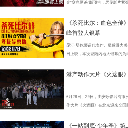
14.jpg 我们暂时和这段温柔的
四大看点在于接地气的小人物成长
集笑料中展现一支队伍从摩擦到凝
藏最深的“盐”值刺客？随后，高卿尘
的故事世界。许多观众在首次观影
比赛！ 此前四场比赛，泰州队接
光“窒息厮杀”版预告，尽显影片紧
不会消散，看过考拉母子间的不舍
她们在面对强敌和外界施压时，同
长和坚持。这份奇思，正是《功夫
次上手诊脉，现场又紧张又好笑。
为寻找那些隐藏在细节中的线索与
仅在扬州身上全取三分，表现可以
与肃杀氛围扑面而来。《怒之杀》
危物种保护的重量后，心底生出对
真实的脆弱与挣扎，让她们在团队
足》由周星驰执导并编剧，张小斐
瓜、小夜灯接连登场“喊冤”，国医
影片讲述了单亲母亲杰丝（梅利莎
核心阵容的流失。新赛季，泰州队
银幕复仇爽片，在延续其拳拳到肉
《杀死比尔：血色全传》
我们静静期待下一次相逢，再走进
也更容易让身处现实中的普
藤健特别出演，艾米、雪野、蔡思
脂环节，李雅娟自述是高血脂患者
中遭遇风暴，众人被迫弃船，登上一
心轮换出现断层。如此一来，球队
爆头的感官冲击，点燃动作片影迷期
峰首登大银幕
大家族的故事仍在继续，我们的故
女足》由周星驰执导并编剧，张小
靖、张继聪、欧阳万成友情出演，
入“问诊”状态，从饮食到作息层层
的游轮早在1930年便已失踪，船
频出现漏洞。目前，泰州队失球数达
·斯坦森领衔主演，将以生猛复仇
佐藤健特别出演，艾米、雪野、蔡
洪蕾、施予斐、景如洋、李奕臻、
护法”，哪种抗阻运动有助于预防高
接踵而至的凶杀事件，将杰丝拖入
的压力可想而知。 不过，好消息
命的设定，为观众带来一场新鲜刺激
昆汀·塔伦蒂诺代表作、极致暴力美
阳靖、张继聪、欧阳万成友情出演
桐侥、张娣主演，张琪、房岩、邓月
人的深夜困扰，到女性经期健康课，
历同一段噩梦，而每一次循环都隐
明显回升，以1:0赢下了这场“宿
杰森·斯坦森硬核暴击贴脸输出 密
日上映，本次登陆内地大银幕的为
七、洪蕾、施予斐、景如洋、李奕
唐香玉、李明远、苗溢伦、鄂靖文、A
将会收获哪些生活里的健康智慧？锁定
报中，杰丝手持染血利斧站立于邮
南通队上下兴奋异常。打进制胜一
厮杀”版预告中，杰森·斯坦森孤身
作，影片承载着几代影迷的情怀与
霞、崔桐侥、张娣主演，张琪、房岩
别出演，由深圳电影制片厂有限公
枝播出。更多身体发出的“小信号”
出另一个自己。上下颠倒的人物构
好，急需要一场翻身仗，大家都咬
堵与追杀，以凌厉身手展开绝地反
档，大银幕原汁原味展现昆汀·塔
港产动作大片《火遮眼
勉恒、唐香玉、李明远、苗溢伦、鄂靖
公司、中国电影产业集团股份有限公司
现出影片浓烈的悬疑惊悚氛围，也
球！” “泰州发布”则用“一场久违
追逐、持刃肉搏、贴脸爆头等动作
独家动画片段、上下篇章合映，一
冯禧特别出演，由深圳电影制片厂
有限公司、未来资本投资管理有限公
命。海报上方“越挣扎 越循环”的
分拼出了血性，拼出了骄傲，更拼
搭配快节奏的镜头调度，让影片的
_20260702101109.jpg 
业有限公司、中国电影产业集团股份有
HK LIMITED、大喜市影视文
重复，每一次试图逃离的努力，都
名垫底的镇江队，泰州队能否继续上
动作明星之一，杰森·斯坦森凭借
汀最具代表性的传奇作品，《杀死
6月28日、29日，由安乐影片有
资管理有限公司、未来资本投资管理
限公司、万维仁和（北京）科技有
轮》将于7月17日全国上映。这个
江队官宣调整教练团队 镇江队什
经典银幕硬汉形象，其干净利落的
美学、引领潮流的符号化风格、极
作大片《火遮眼》在北京迎来全国
ROOD HK LIMITED、大喜
司、深圳市八合里投资有限公司、
回！
“苏超”最大的悬念！ 目前，常规
花板”。这部限制级猛片不仅延续
余年的不朽经典，是无数影迷心中
细节，并感谢观众对影片的支持和
影业有限公司、万维仁和（北京）
宝有限公司、比高集团控股有限公
绩，排名积分榜倒数第一的同时，
作为主要场景，在逼仄高压的船舱
西部片等美学完美融合，搭配极致
作和浓烈情绪的双重输出，直接又
《一站到底·少年季》第