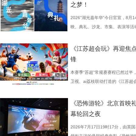
之梦！
点，其个人命运与国家命运紧密相
翔雕塑，嘉宾们将登上128米亚洲
力。 节目通过抢位赛、团队轮
达文化传媒公司联合主办，盐城师
架，以“实业报国”为主轴，围绕张
鸡湖全景，随后前往苏州当代美术
方位检验少年们的综合素养。首轮
活动当天，众多知名编剧、导演、
2026“湖光嘉年华”今日官宣，8
以充满张力的情节脉络再现丰满立
动。夜幕降临，活动转场至圆融天幕
年凭借扎实数理基础与超快临场反
人齐聚一堂，共同见证文学与影视
映、典礼、沙龙、市集、表演等活
担当精神，能与当代青年在职
天幕上滚动播出。最后，所有人登船
定基础。紧接着的团队轮答赛考点
了一场关于IP价值转化与产业生态
由此开启的一场夏日约会。湖光嘉年
集结顶尖创作力量，白玉兰、
节，参与者将获颁“觅缘通关证书”。 
料，掌握幻方、数独、杨辉三角、
作，点亮IP改编新航向 作为本次
「观看」「典礼」「理解」「生活
《江苏超会玩》再迎焦
稀缺性，创作的高品质，进一
扰》官方微博、抖音、视频号及a
综合常识等多元内容，极致考验全
视改编价值潜力榜”的发布备受瞩
爱电影、爱生活的人，在常熟的湖
锋
海潮生》汇聚了一众优秀主创。总
共同展示各打卡点特色风景。8月1
可直接解锁终极项目挑战专属资
《小说月报》《小说月报·大字版
连接的集体体验。 同步发布的主
之一，总导演王伟民执导过《孤舟
与心动的城市漫游，一次《非诚勿
阵作为终极试炼的PBL项目挑战
名文学期刊2024年第9期至2025
步路线“雄鹰线”为灵感、以“雕刻
本赛季“苏超”常规赛赛程已然过半
陈敏正担任造型指导、《天下长河
片11.png
的知识全部投入实操应用，在任务
影视改编潜力的佳作，旨在为影视
线路相映成趣，将为观众打开一条
卫视、ai荔枝联动打造的《江苏
的纪兆龙担任美术指导，还邀请了
巧、高阶速算、幻方构造原理，搭
接的桥梁。 第二届“中子星·小说
市生活相融共生的别样魅力。 银幕
决，小屏同步直播南通队VS扬州
慎欣担任本剧顾问。 在演员阵
典古诗词，实现数理逻辑与传统文
复评阶段共有18篇作品入围，涵
湖光嘉年华下属的「观看」单元，
袂为大家带来比赛的精彩解读。目
《恐怖游轮》北京首映礼
天团”。白玉兰奖、飞天奖双奖得
维、统筹能力、抗压能力与团队
团的深入研讨与审慎评议，最终9
性与商业性的展映片单。不仅如此
分，宿迁队凭借净胜球优势排名第
幕轮回之夜
其擅长诠释兼具风骨与情怀的形象
宇轩、陈铭意两位专业领队分别带
终评的9篇作品分别为： 活动现
深度融合常熟的自然肌理与人文底
球队的排名位次。 大胜无锡士气高
果敢与家国赤诚，何冰大量阅读资
路正面交锋，谁将更胜一筹、成
动总策划及推介人、著名编剧、导
观众在不同的自然与文化场域中，
日，最精彩的对决当属宿迁队客场
2026年7月17日19时17分，由