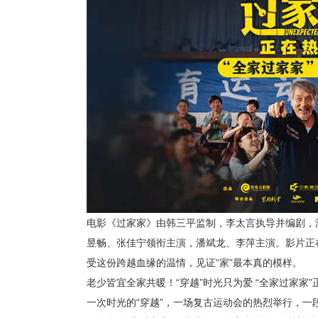
电影《过家家》由韩三平监制，李太言执导并编剧，
昱畅、张佳宁领衔主演，潘斌龙、李萍主演。影片正
受这份跨越血缘的温情，见证“家”最本真的模样。
老少皆宜全家共暖！“穿越”时光只为爱 “全家过家家
一次时光的“穿越”，一场复古运动会的热烈举行，