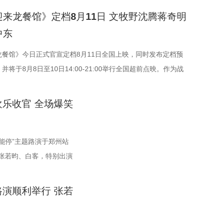
行中，预售现已全面开启。 主创齐聚畅聊 幕后分享干
，在当地与餐馆经理马俊生（蒋奇明 饰）相识，并共同打理龙餐
来龙餐馆》定档8月11日 文牧野沈腾蒋奇明
现场趣味互动接连不断，有观众特意带来鲁班锁，邀请
食带入异乡。在餐馆经营逐渐步入正轨之际，战火骤然降临，两
中东
挑战，将片中巧思满满的机关设定延伸至现实；更有观众专程
荡之中，在生存与抉择间面对命运考验。美食特辑以徐福、马俊
萨现身活动，邀请主创即兴配音互动。在火热的氛围中，主创们
马尔·谢里夫 饰）在龙餐馆的日常为线索，通过中华美食将各个
龙餐馆》今日正式官宣定档8月11日全国上映，同时发布定档预
开了真诚分享。 导演程腾率先分享创作心得：“这部电
呈现给观众。“菜备好 请就胃”版海报则定格“一家三口”在后厨
将于8月8日至10日14:00-21:00举行全国超前点映。作为战
年，花大力气打造原创的机关长安城，希望用轻松娱乐的方式呈
展现龙餐馆人与人之间鲜活、真实的一面。电影《欢迎来龙餐
影片讲述的是中国厨师徐福（沈腾 饰）为养家还债远赴中东，在
事，让它适合全年龄段的朋友们观看。”联合导演黄珉紧接着揭
执导，宁浩监制，文牧野、郎群力、钟伟编剧，沈腾领衔主演，
经理马俊生（蒋奇明 饰），两人携手经营龙餐馆。然而战争突
乐收官 全场爆笑
城”的设计理念：“我们构建的是一个有着东方幻想的架空世界，
·谢里夫主演，李治廷特别出演，影片将于8月11日，全国上
迫卷入其中，不得不直面动荡与生存考验。定档预告呈现了龙餐
结构相融合，城市里翻转招牌、空中轨道、机关餐馆，一切都是
制银幕美食奇观 龙餐馆“核心团队”首聚展现热闹氛围
正轨到突遭战争打断的转变过程，影片在热闹营业与战火四起之
能停”主题路演于郑州站
，希望让大家觉得熟悉的同时又感到新奇。” 领衔声音
美食特辑以徐福、马俊生和龙餐馆的孩子们，通过视频电
差。定档海报中，徐福立于满是弹孔的红墙之前专注掌勺，前方
张若昀、白客，特别出演
张呈也在现场畅聊从舞台搭档到声音出演搭档的感受。雷淞然直
空打招呼开头，迅速将观众带入烟火气十足的龙餐馆。炉火翻
身后未散的硝烟痕迹形成鲜明对照。定档预告与海报将战争的残
面畅聊互动，现场氛围热
台走到大银幕后面，配合还是很默契。”并透露“狄少和我生活中
，各式中式菜肴在翻炒与焖煮间接连出锅。随即，龙餐馆核心成
火气与热闹的氛围一同装盘上桌，让人对这道别具风味的暑期
铺“癫疯”相遇、喜提“无
，都比较内敛；张呈热血的一面和阿萨也很像。”张呈也补充解
金牌主厨徐福掌勺稳健，技艺了得，在花絮里，沈腾上手学颠
待。《欢迎来龙餐馆》由IMAX特制拍摄，在IMAX银幕上，影片
演顺利举行 张若
脑洞故事，由董润年执
核：“阿萨代表纯真，狄少代表求真，两个人身上有共通之处。”
习的过程轻松又充满欢乐；大堂经理马俊生在前厅后厨间来回奔
下延展，为观众独家呈现多26%的画面内容，身临其境体验宏大
主演，大鹏、庄达菲惊喜
紫建分享了创作团队探索国漫新类型的初心：“希望中国
初次碰面便“独自扛下所有”；餐馆学徒赛夫起初与师父徐福不对
美食烹制的烟火细节。电影《欢迎来龙餐馆》由文牧野执导，宁