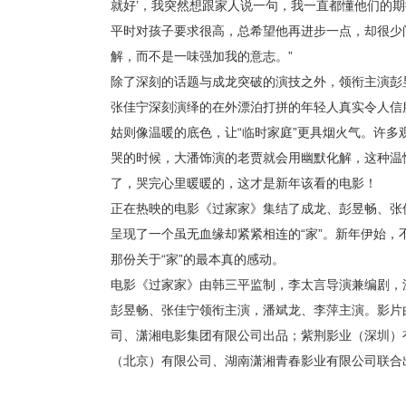
就好’，我突然想跟家人说一句，我一直都懂他们的期
平时对孩子要求很高，总希望他再进步一点，却很少
解，而不是一味强加我的意志。”
除了深刻的话题与成龙突破的演技之外，领衔主演彭
张佳宁深刻演绎的在外漂泊打拼的年轻人真实令人信
姑则像温暖的底色，让“临时家庭”更具烟火气。许多
哭的时候，大潘饰演的老贾就会用幽默化解，这种温
了，哭完心里暖暖的，这才是新年该看的电影！
正在热映的电影《过家家》集结了成龙、彭昱畅、张
呈现了一个虽无血缘却紧紧相连的“家”。新年伊始
那份关于“家”的最本真的感动。
电影《过家家》由韩三平监制，李太言导演兼编剧，
彭昱畅、张佳宁领衔主演，潘斌龙、李萍主演。影片
司、潇湘电影集团有限公司出品；紫荆影业（深圳）
（北京）有限公司、湖南潇湘青春影业有限公司联合