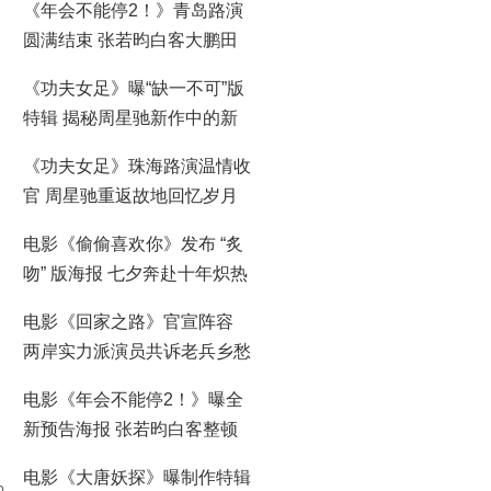
《年会不能停2！》青岛路演
圆满结束 张若昀白客大鹏田
雨笑梗包袱接连不断
《功夫女足》曝“缺一不可”版
特辑 揭秘周星驰新作中的新
人力量
《功夫女足》珠海路演温情收
官 周星驰重返故地回忆岁月
情怀
电影《偷偷喜欢你》发布 “炙
吻” 版海报 七夕奔赴十年炽热
暗恋之约
电影《回家之路》官宣阵容
两岸实力派演员共诉老兵乡愁
电影《年会不能停2！》曝全
新预告海报 张若昀白客整顿
职场爆笑逆袭
电影《大唐妖探》曝制作特辑