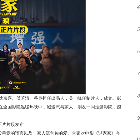
4
5
6
7
8
沈京喜、傅若清、谷良担任出品人，吴一峰任制片人，成龙、彭
在全国影院温暖热映中，诚邀您与家人、朋友一同走进影院，感
9
”正片片段发布
一段善意的谎言以及一家人沉甸甸的爱。合家欢电影《过家家》今