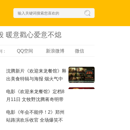
段 暖意戳心爱意不熄
QQ空间
新浪微博
微信
到：
沈腾新片《欢迎来龙餐馆》释
出美食特辑与海报 烟火气中
见人情温暖
电影《欢迎来龙餐馆》定档8
月11日 文牧野沈腾蒋奇明带
中餐闯中东
电影《年会不能停！2》郑州
站路演欢乐收官 全场爆笑不
停共鸣不止