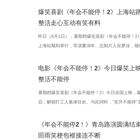
还有小观众大胆发言，在线喊话主创助力“取消暑假作
牌比心名场面等，各类花活接连呈现，笑声此
场，董润年、应萝佳、张若昀、白客、酷酷的滕等主
觉奇观。不少携孩子一同观影的家长纷纷表示：“孩子
情，中式机关
好菜与一段故
飞。预告前半
爆笑喜剧《年会不能停！2》上海站路
点极度适配全家观看，现场笑声迭起，欢乐四溢。更
解读影片循环设定暗含人生成长的隐喻，他以刘奔、
刷、三刷观众踊跃分享新的感悟和发现，还有不少亲
到了传统文化的魅力”。影片由程腾执导，黄珉联合
别喜欢龙宫浴
馨日常 色香
同于以往的面
整活走心互动有笑有料
分别带孩子和母亲一刷、二刷，一家人各有感悟，共
自己内心所求就能跳出循环；谈及现实与理想主义的
共同嗨聊，氛围热烈。现场趣味互动花样不断，张若
名不分先后）领衔声音出演，将于8月8日全国上映
友能参与探案
龙餐馆后厨的
预告结尾，一
之时，全体主创向现场观众致以诚挚谢意，现场更趣
合亲身经历，坦言看清现实后依旧坚守理想主义才是
择“马”系人设、一起说“爱你呦”等整活轮番上演，欢
1.jpg 此次影片选择在西安开启特别放映，正是出
昨日（8月1日），暑期档爆笑喜剧《年会不能停！2》
小男孩激动地
人穿插其间，
人们对故事走
祝福，爆笑声四起，整场路演就在欢笑与温情交织的
真挚发言令现场观众动容落泪；张若昀亦对此有所解
众提问刘马组合穿越闯关是否也对应《西游记》里师
敬。影片以万国来朝的大唐为故事背景，将机械动能
上海站顺利举行，导演董润年、总制片人应萝佳，领
品，我十分欣
为主要视觉元
将走向何方？ 4
3.jpg4.jpg 爆笑喜剧引燃观影热潮 多元受众共赴
蒙尘却从未熄灭过理想火种，只要时机环境合适，每
年一连分享影片与四大名著关联的多个隐喻巧思：除
参照唐代长安“二市一百零八坊”的城市布局，打造出
别主演孙艺洲，特别出演田雨、王耀庆，主演范湉湉
案动画，《大
的别样火花。
好吃饭传递最
2》正在全国热映，高能欢乐戏份贯穿始终，沉浸式
一番；面对年轻观众对未来职场的焦虑，白客送上通
掌名场面对应《水浒传》除暴安良的侠义底色、片中 “卧
城”。此外，主创团队还依托“八水绕长安”的经典水
后，惊喜互动不断。影片已于昨日全国公映，猫眼电影
观影期待。 
化。在温暖的
前，身后巨幅
电影《年会不能停！2》今日爆笑上映
底卸下生活与工作疲惫，收获满分解压爽感。张若昀
“做恶人也可以，做勇士也可以，做好人也可以，做‘
设计出自《三国演义》，至于《红楼梦》的巧妙化用
的动力脉络，将大唐千年璀璨文明与奇巧精妙的机关
感全网认证，口碑热度持续走高，成为暑期档打工人
画影视传媒（
的大片质感与
带笑意的徐福
整活不能停
为全片一大亮点，二人一冲一稳，性格反差感拉满，
自己能成为这个角色，并且愿意为一切后果负责，就
“宝二爷直接变身董事长”。 他表示，创作时特意将
具想象力的大唐奇幻都市图景。 2.jpg 作为暑期档
片讲述了“缺心眼”刘奔与“没脾气”马杰包子铺“癫疯”
文化有限公司
团队对细节的
之下，墙面弹
花火，不少观众看完直呼“又癫又好看，越品越上头”
怡然不内耗、勇敢追梦的角色内核，为观众送上 “四面
望观众观影时能读出独有的熟悉感与亲切感；制片人
电影，《大唐妖探》满足了大小观众双向适配的观影
卡”，由此开启掀桌狂欢、打脸逆袭的全新脑洞故事
暑期档爆笑喜剧《年会不能停！2》今日全国上映，爆
公司、深圳市
载情感记忆的
安穿透画面，
展，主创辗转多座城市近距离和影迷互动，映后现场
语；孙艺洲、田雨互评所饰演角色Peter和Bob的
义，她表示如果现实环境一时半会难以改变，不如先
片跌宕起伏的探案冒险故事，能够让孩子在奇幻的机
担任总制片人，张若昀、白客、高叶领衔主演，大鹏
启，解锁打工人集体狂欢。与此同时，“笑升不能停”
京萌谷文化传
下因地制宜的
前硝烟在后”
来自各地的观众现场输出花式好评，真实口碑持续出
长身份加入互动，上演众和高层互怼名场面，台上台
声集合越来越大，我们的勇气出现了，很多事情会慢
在主角的冒险征程中收获勇气、善良与成长，汲取积
洲特别主演，田雨、王耀庆特别出演，李乃文、李晨
利举行，导演董润年、总制片人应萝佳，领衔主演张
日全国上映，预
饮食习惯，团
涎欲滴的厨房
当代打工人内心的同时，也依靠纯粹的爆笑爽感俘获
嘻哈也惊喜现身并分享观影感受，称“完全演出了我和
前后的成长变化，张若昀分别使用了“燃”和“登”两个
年观众而言，环环相扣、悬念十足的探案剧情极具观
漠男、酷酷的滕、闫佩伦主演，钟汉良特邀出演。影
庚戌亮相现场，与观众展开热情互动，畅聊幕后趣闻
国超前点映均
配，在保留中
地烹饪佳肴，
《年会不能停2！》青岛路演圆满结束
别真实，仿佛在演我上班日常”“带爸妈看完，没想到
满满。 影片笑点爽感双在线 全年龄观
奔，还调侃前期刘奔一定会吐槽后期的自己；面对观众
物、根植传统的文化内核，也让观众沉浸式感受大唐
影院越笑越大「升」！ 2.jpg 1.jpg 上海站路演顺
爆棚，猫眼电影点映开分9.6、淘票票点映开分9.6
您全家抢先入
物均以“真实
义。 5李治廷.
田雨笑梗包袱接连不断
色好评强势印证，电影《年会不能停！2》适配各类
《年会不能停！2》正在全国院线火热公映，上映以
择业难题，白客再度引用《出师表》表达观点：“开
统文化的深厚底蕴。 3.jpg 在西安特别放映的活动
断 上海站路演映后见面，董润年、应萝佳、张若昀
情一路高涨。 影片讲述了“缺心眼”刘奔与“没脾气”马
每一道菜既服
《我不是药神