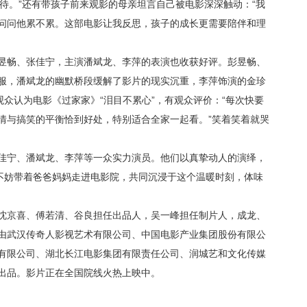
待。”还有带孩子前来观影的母亲坦言自己被电影深深触动：“我
问问他累不累。这部电影让我反思，孩子的成长更需要陪伴和理
昱畅、张佳宁，主演潘斌龙、李萍的表演也收获好评。彭昱畅、
服，潘斌龙的幽默桥段缓解了影片的现实沉重，李萍饰演的金珍
观众认为电影《过家家》“泪目不累心”，有观众评价：“每次快要
情与搞笑的平衡恰到好处，特别适合全家一起看。”笑着笑着就哭
佳宁、潘斌龙、李萍等一众实力演员。他们以真挚动人的演绎，
，不妨带着爸爸妈妈走进电影院，共同沉浸于这个温暖时刻，体味
沈京喜、傅若清、谷良担任出品人，吴一峰担任制片人，成龙、
由武汉传奇人影视艺术有限公司、中国电影产业集团股份有限公
有限公司、湖北长江电影集团有限责任公司、润城艺和文化传媒
出品。影片正在全国院线火热上映中。