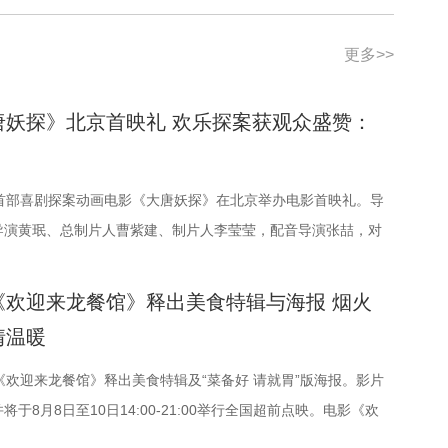
更多>>
唐妖探》北京首映礼 欢乐探案获观众盛赞：
国首部喜剧探案动画电影《大唐妖探》在北京举办电影首映礼。导
导演黄珉、总制片人曹紫建、制片人李莹莹，配音导演张喆，对
领衔声音出演雷淞然、张呈（排名不分先后），声音出演郭政
范哲琛等主创悉数亮相，分享幕后趣事，并与现场观众热情互动
《欢迎来龙餐馆》释出美食特辑与海报 烟火
讲述了立志成为“长安第一神探”的天才少年狄少（声音出
情温暖
初入长安的狼妖实习捕快阿萨（声音出演 张呈）在机关长安城
闹互怼的刺激探案之旅。自定档以来，影片以其新奇的世界观、
《欢迎来龙餐馆》释出美食特辑及“菜备好 请就胃”版海报。影片
故事，以及“喜剧+探案”的类型创新，引发了无数观众的热烈讨
于8月8日至10日14:00-21:00举行全国超前点映。电影《欢
月22日全国上映，8月7日多城特别放映、8月8日—9日全国超
作为战争美食喜剧大片，讲述了中国厨师徐福（沈腾 饰）为还债