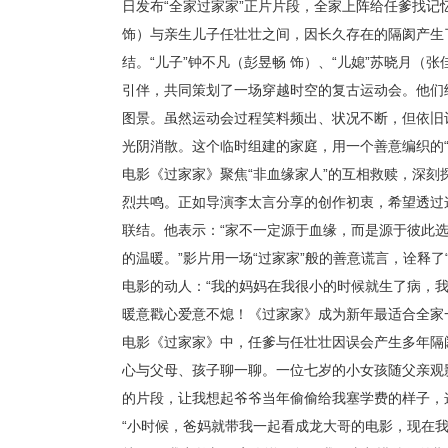
日发布“全家过家家”正片片段，全家上阵给任爹找记
饰）与亲生儿子任壮壮之间，因长久存在的隔阂产生
结。“儿子”钟不凡（彭昱畅 饰）、“儿媳”苏晓月（张
引伴，共同策划了一场穿越时空的复古运动会。他们
图景。虽然运动会过程笑料频出、状况不断，但依旧
光阴消散。这个临时组建的家庭，用一个善意编织的“
电影《过家家》聚焦“非血缘家人”的互相救赎，深
烈共鸣。正如导演李太言分享的创作初衷，希望透过这
联结。他表示：“家不一定源于血缘，而是源于彼此
的温暖。”影片用一场“过家家”般的善意谎言，诠释
电影的动人：“我的妈妈在我很小的时候就生了病，
暖意戳心爱意不熄！《过家家》成为新年最适合全家
电影《过家家》中，任爹与任壮壮因误会产生多年隔
心与父母、孩子聊一聊。一位七岁的小女孩随父亲观
的片段，让我想起爷爷当年偷偷给我塞学费的样子，
“小时候，爸妈就带我一起看成龙大哥的电影，现在