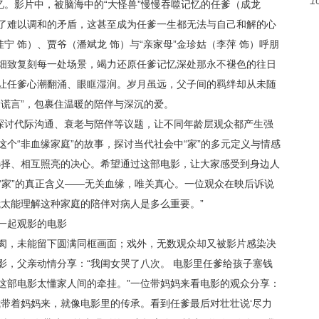
1
忆。影片中，被脑海中的“大怪兽”慢慢吞噬记忆的任爹（成龙
了难以调和的矛盾，这甚至成为任爹一生都无法与自己和解的心
佳宁 饰）、贾爷（潘斌龙 饰）与“亲家母”金珍姑（李萍 饰）呼朋
细致复刻每一处场景，竭力还原任爹记忆深处那永不褪色的往日
让任爹心潮翻涌、眼眶湿润。岁月虽远，父子间的羁绊却从未随
谎言”，包裹住温暖的陪伴与深沉的爱。
刻探讨代际沟通、衰老与陪伴等议题，让不同年龄层观众都产生强
个“非血缘家庭”的故事，探讨当代社会中“家”的多元定义与情感
选择、相互照亮的决心。希望通过这部电影，让大家感受到身边人
了“家”的真正含义——无关血缘，唯关真心。一位观众在映后诉说
我太能理解这种家庭的陪伴对病人是多么重要。”
一起观影的电影
阂，未能留下圆满同框画面；戏外，无数观众却又被影片感染决
影，父亲动情分享：“我闺女哭了八次。 电影里任爹给孩子塞钱
这部电影太懂家人间的牵挂。”一位带妈妈来看电影的观众分享：
我带着妈妈来，就像电影里的传承。看到任爹最后对壮壮说‘尽力