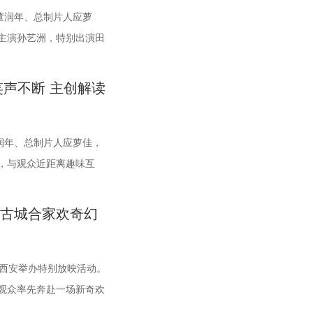
乃文、李晨、欧阳奋强友
董润年、总制片人应萝
，让观众看到更多元的作品。”制片人李莹莹则现场澄清此前“殴
中逐渐形成默契，马俊生如同徐福与赛夫的“润滑剂”，让两人能
野、郎群力、钟伟编剧，沈腾领衔主演，蒋奇明、奥马尔·谢里
邀出演。影片猫眼电影开
主演孙艺洲，特别出演田
，笑称导演“想要的东西都非常精密”，对细节有着极高要求，最
而徐福与龙餐馆里其他孩子们的互动也让龙餐馆里氛围更加热
特别出演，谢里夫·萨比、艾哈迈德·萨利姆、法鲁克·穆罕穆
jpg2.jpg 郑州站路
互动，分享台前幕后故
座充满生命力的长安城。配音导演张喆则表示这部电影是非常适
道道菜品出锅，不仅展现出徐福的高超技艺与中国饮食的独特风
利、奈拉·阿克拉姆、卡尔玛·哈齐姆参加演出，苇青、张熙唯友
全程氛围热烈，董润年、
全程欢笑与掌声交织。影
的一部电影——孩子看冒险和主角搭档，家长也能感受其中的爱
每个角色不同的性格底色与处世方式。 美食特辑将龙
.jpg 沈腾勇闯中东做地道中餐 携手蒋奇明演绎战火下的小人物
声不断 主创解读
与不同年龄、职业的观众
相遇、喜提“无限流体验
大小观众踊跃分享 欢乐冒险获全龄观众好评 活
各个人物关系自然融合，在轻松、愉快的氛围中传递出更具温暖
欢迎来龙餐馆》聚焦中东的中餐馆里徐福与马俊生在战火中的生存
的走心分享。现场欢乐氛
，由董润年执导，应萝佳
主创们干货满满的分享，还有演员谭卓、雪野，喜剧演员周铁
为了将色香味俱全的中式美食真实呈现在银幕之上，剧组专门组
火日常到战争突发，原本稳定的生活被打破，个体被卷入更大的
之间的羁绊啊！”，欢呼
、庄达菲惊喜出演，孙艺
润年、总制片人应萝佳，
黄金豆，动画导演赵霁、李夏、梁旋等业内嘉宾前来观影并分享
，与文牧野导演、美术指导反复打磨菜品，从食材选择到烹饪方
。在不断逼近的现实压力下，小人物的去留、选择与命运走向，
匹配《三国演义》人物：
、欧阳奋强友情出演，童
，与观众近距离趣味互
卓真诚赞道：“中国的动画越来越有自己的模样了，建模技术也
了二三十道菜式。其中一口直径两米多的大铁锅尤为吸睛，锅盖
心。 1沈腾.jpg 2蒋奇明.jpg 在此次发布的定档预告中，随着
类比献帝，几人现场互相
猫眼电影开分9.6，正
了“缺心眼”刘奔与“没脾
看得意犹未尽，有太多好看的画面和场景，非常期待第二部。”
滑轮才能开启。这道菜将中东烤鱼融入东北铁锅炖的融合创意，
福一声“上菜”，菜品热气上桌，龙餐馆的日常徐徐展开。徐福与
之后的去留问题，导演董润
 成都站路演顺利举行
由此开启掀桌狂欢、打脸逆
“这是一部诚意满满的原创动画电影。”而罗圣灯更是在观影过程
在碰撞中，呈现出新鲜感与奇特的视觉。随着一道道菜肴陆续出
马俊生分工合作，在轻松热闹的氛围下，将餐馆经营得井井有
启古城合家欢奇幻
认为刘奔经历多年循环早
润年、总制片人应萝佳
片人，张若昀、白客、高
示很喜欢这部电影的风格：“把大唐重新架构了一下，变成了机
、香气弥漫，食客围坐之间的热闹场面，不仅呈现出浓郁鲜活的
地道的中餐手艺，让这间小店在异国逐渐打开局面，生意日渐红
弊病，认可刘奔的想法和
等一众主创现身，整场映
演，田雨、王耀庆特别出
胜地。” 台下其他观众的分享同样踊跃，一位驱车近两
让人与人之间的情感在一餐一饭中被悄然连接。美食特辑的结
铁锅炖等中式美食在异国他乡接连登场，呈现出一派火热的经营
视角进行分析，称刘奔的
反响。现场观众发起职场
酷的滕、闫佩伦主演，钟
于西安举办特别放映活动。
来的妈妈感慨：“咱们中国的《山海经》、榫卯结构，这些好东
演道出“在徐福眼里，没有什么事儿是比好好吃饭更重要的了”的
突如其来的战火打破平静，炮声骤起，熟悉的日常被迫中断，战
高层势必会力保他。两种
各类扎心场景让各位主创
映，一起走进影院越笑越
观众率先奔赴一场新奇欢
们见识到。”一位带着弟弟前来观影的姐姐分享道：“我弟弟今年
这份关于生存与温暖的理解更具分量。美食特辑在展现温暖气质
座城市。镜头在美食与硝烟之间快速切换，一边是孩子围在灶台
有了更多想象空间。现场
、请主创复刻Bob广告
趣谈幕后创作 深圳站路演现
味的东方美学与震撼的视
案剧情牢牢吸引住。我个人也很喜欢借着破案带出的盛唐市井风
一步凸显出创作团队对人物关系与叙事质感的细致打磨，让一桌
一边却是孩子们接受军事训练，一边是热油翻滚，一边是战火纷