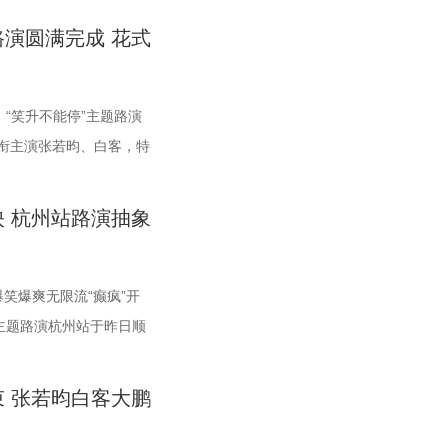
业”，其家长盛赞影片笑
起彼伏。 导演董润年
创齐聚亮相，现场多位二
看得很开心”“让孩子感受
设计也很有巧思。”还有一位带着孩子二刷的家长表示：“孩子特
事在影像中形成彼此映照。 厨房三人组定格龙餐馆温
段喜感松弛，后半段局势陡转，也让这部战争题材影片呈现出不
演圆满完成 花式
有一位三刷观众表示已经
马杰示例，称当真正认清
子观众到场观影，与主创
导演，雷淞然、张呈（排
场、百妖夜行的情节。这个电影特别适合全家一起看，不光小朋
味承载和平表达 同步释出的“菜备好 请就胃”版海报，将
貌。身处动荡之中，徐福和马俊生也被裹挟，甚至被爆炸波及。
享欢乐与共鸣。即将结束
冲突，总制片人应萝佳结
昀复刻假面骑士、全员选
，目前正在火热预售中。
，大朋友也能感受到人与妖之间的大爱与温情。”现场还有一位
备菜日常切分为层层展开的窗口式结构，徐福、马俊生、赛夫三
句“徐先生，你真觉得这战争跟你没关系吗？”警告声响起，勾起
味玩梗为张若昀送上生日
独属于自己的人生底色，
声笑语贯穿全程。 现场观
于对千年长安盛唐底蕴的致
“笑升不能停”主题路演
表示：“这部电影我给到夯！看到中国动画出了这么一部新作
与食材一同构成一幅鲜活而具体的烟火图景。画面以食材与器物
向的好奇，龙餐馆在战火中会遭遇什么？徐福与马俊生的生活又
氛围中圆满收官。
读，他表示刘奔虽被职场
徒取经的情节，导演董润
与唐代都市风貌相融合，
衔主演张若昀、白客，特
慰！”语气一本正经，惹得全场欢笑鼓掌。作为中国首部喜剧探
素，龙餐馆的烟火气与异域氛围交相辉映，碰撞出中外文化交融
赛夫.jpg 3沈腾 蒋奇明.jpg 文牧野带领新组合碰撞新火花 用好
欢乐之旅 电影《年会不能停！
个人都愿意为理想再付出
去《西游记》，马杰扇巴
一座前所未见的“机关长安
齐聚现场，畅聊台前幕
唐妖探》以全年龄适配的合家欢质感，点燃了暑期档家庭观众的
画面既呈现出开灶前的充分准备，也将“好好吃饭”的氛围具象
朴素的温暖 同步发布的定档海报，龙餐馆主厨徐福站在红色墙
爆笑观影体验，让观众彻
透的人生态度，他直言
龙凤雏”“三顾茅庐” 等
系布局，设计贯穿整座城池
开分9.6，爆笑爆爽质
电影《大唐妖探》由深圳千万间影业有限公司、冰滴映
光线中，呈现出三人之间如同亲人般的亲密关系，也展现出影片
龙纹折扇展开，东方韵味十足。身前一桌中式菜品依次铺陈，面
 杭州站路演抽象
与白客组成的刘马组合成
坏人’也可以，只要你觉得
，导演更是风趣概括：
创意完美融合，构建出独
解压放松的狂欢盛宴。 影
天津）有限公司、天津猫眼微影文化传媒有限公司、北京梦之城
人情温度。 在对于美食呈现的执着，体现出整个创作
专注掌勺，将酱汁淋入松鼠桂鱼之上，热气腾腾格外诱人。细看
碰撞发出源源不断的喜剧
可以”；庄达菲则分享潘
中华传统文化融入故事，希
适配全年龄段的合家欢动画
相遇、喜提“无限流体验
、幸福蓝海影视文化集团股份有限公司、郭帆（北京）影业有限
极致追求的创作态度。菜品设计围绕人物处境与时代背景，从承
痕与裂纹清晰可见，与前景的活色生香形成强烈反差，残酷和不
。随着六城路演火热开
八方皆是前方” 的暖心寄
应萝佳谈及现实与理想主
体验。对小朋友而言，影
，由董润年执导，应萝佳
笑爆爽无限流“癫疯”开
一怡以艺文化传媒有限公司、北京千万间文化传播有限公司、北
家常味道，到龙餐馆中坚守正宗体系的餐厅菜式，再到特殊环境
为这幅祥和图景铺上了一层无法忽视的战争底色。通过“美食在
笑声、欢呼声接连不断，
心眼，欧阳奋强也以片中董事
走进影院开心：“随着笑
关世界中开拓眼界，同时
、庄达菲惊喜出演，孙艺
主题路演杭州站于昨日顺
媒有限公司、北京微梦创科网络技术有限公司出品，将于8月22
融合表达，逐步构建起影片完整而清晰的叙事脉络。为贴合当地
的对比，将日常烟火与流离动荡呈现在同一画面，一边是令人垂
圈扩散。影片在精准戳中
下笑声不断。脱口秀演员
慢发生变化”。谈及角色
极向上的价值观；对于成
、欧阳奋强友情出演，童
若昀、白客，特别出演卢
售火热进行中。此外，8月7日多城特别放映、8月8日—9日全
队对菜单结构与烹饪方式反复推敲，并结合当地饮食习惯进行适
场景，一边是尚未散去的战争阴影，徐福则面带从容，游刃有余
亲子家庭受众。“癫得特
我同事们的日常”，共鸣
字来概括不同阶段的刘
赏性，细节满满的大唐风
片爆笑热映中，一起走进
。此前影片限时点映口碑
可正常购票观影，特殊场次（含已购票场次）周边照常发放，邀
餐技法的同时实现文化语境的自然融入。所有出现在影片里的食
使得影片“好好吃饭”的情感，在非常时刻呈现出了新的温度和意
 张若昀白客大鹏
他们也全程笑不停”等清一
影适配满分 电影
“选热爱还是选稳定”的
盛世的独特魅力与中华传
利举行 笑声掌声交织欢呼不
，双平台高分认证，观影热
城欢乐探案！
可食”为前提，在保证视觉表达的同时强调食物原本的色香味，使
jpg 6老扎.jpg 文牧野导演作为国产现实主义商业片的探索者，从
观影人群，年轻人结伴打
来持续收获海量观众自发
张圣听，以光先帝遗德，
现场，不少家长专程携孩子
、白客、孙艺洲、田雨、王
杰包子铺“癫疯”相遇、喜
务叙事，也具备生活质感。在战火背景之下，这些具体而鲜活的
》到《奇迹·笨小孩》，其作品始终在兼顾市场与作者表达之间