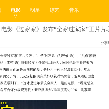
视
电影
明星
综艺
音乐
≫
电影《过家家》发布“全家过家家”正片片
分享
家过家家”正片片段，“儿子”钟不凡（彭昱畅 饰）、“儿媳”苏晓
1
金珍姑（李萍 饰）呼朋唤友为任爹找回记忆，同时也是弥补任爹的
意的谎言背后是沉甸甸的爱，是身为一家人的温暖陪伴。电影
挚的父子情，以及深刻的现实关怀收获满场赞誉，观众纷纷留言
2
家庭暖到了。”“这才是过年最该全家人一起的电影。”“看完想立
各平台评分表现亮眼：新浪微博大V推荐度高达99%，淘票票
3