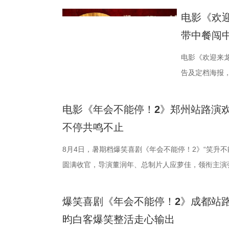
前点映火热进
远赴中东谋生
电影《欢迎
货满满 活动
馆，将中华美
带中餐闯
主创现场上手
人被迫卷入动
cos狄少、阿
生、赛夫（奥
电影《欢迎来
也围绕影片展
人物之间的情感
告及定档海报，并
影我们做了六
的温馨画面，
争美食大片，
现一个探案故
馆》由文牧野
当地结识餐馆
电影《年会不能停！2》郑州站路演欢
秘了“机关长安
蒋奇明、奥马尔
发，他们也被
不停共鸣不止
把大唐与机关
映。 匠心烹
馆从生意渐入
8月4日，暑期档爆笑喜剧《年会不能停！2》“笑升不
靠机关运行的
此次发布的
间形成鲜明反
圆满收官，导演董润年、总制片人应萝佳，领衔主演
出演雷淞然、
话和观众们隔
佳肴满桌，与
田雨，友情出演欧阳奋强亮相现场，与现场观众面对
言：“我们从舞
腾、锅气升腾
酷、美食的烟
情洋溢。影片讲述了“缺心眼”刘奔与“没脾气”马杰包子
会更贴近一些
员逐一亮相，
“硬菜”充满期
爆笑喜剧《年会不能停！2》成都站路
限流体验卡”，由此开启掀桌狂欢、打脸逆袭的全新
读二人角色内
勺、切墩，学
重要场景将上
昀白客爆笑整活走心输出
导，应萝佳担任总制片人，张若昀、白客、高叶领衔
总制片人曹
忙，与徐福的
的战争场面与