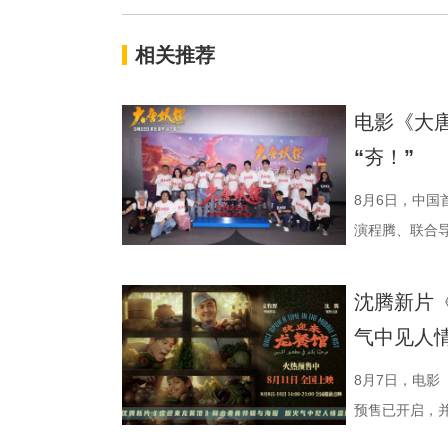
相关推荐
电影《大
“夯！”
8月6日，中
演程腾、联合
白指导程寅，
建、蔡海婷、
沈腾新片
交流。 影片
气中见人
演 雷淞然）与
开启了一段笑
8月7日，电影
欢乐热血的冒险
预售已开启，并将
论。影片将于8
迎来龙餐馆》