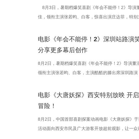
出演，孙艺洲特别主演，田雨、王耀庆特别出演，李
8月3日，暑期档爆笑喜剧《年会不能停！2》导演
动画百花齐放
付，但在相处
浩监制，文牧
情出演，童漠男、酷酷的滕、闫佩伦主演，钟汉良特
佳，领衔主演张若昀、白客，惊喜出演庄达菲，特别
打”导演的趣事
够磨合成功。
夫主演，李治廷
分9.6，正在爆笑热映，一起走进影院越笑越大「升」！ 1.
雨，友情出演欧阳奋强出席成都路演，与观众近距离
终才呈现出这
闹。伴随着一
德、拉塞尔·希
演热情似火 欢笑声中圆满收官 郑州站路演映后交流
事。现场不同年龄、职业的观众走心分享观影感受，
合家庭观众看
味，也折射出
情出演。 海报
电影《年会不能停！2》深圳站路演笑
应萝佳、张若昀、白客、田雨、欧阳奋强等一众主创
片讲述了“缺心眼”刘奔与“没脾气”马杰包子铺“癫疯”
与真挚。 
餐馆的日常与
困境 电影《
分享更多幕后创作
齐聚于此，既有轻松欢乐的趣味互动，也有直击人心
卡”，由此开启掀桌狂欢、打脸逆袭的全新脑洞故事
动现场不仅有
的生活气息。
和羁绊，从烟
围拉满，张若昀、白客现场比心，大喊“不要小看我们
担任总制片人，张若昀、白客、高叶领衔主演，大鹏
8月2日，暑期档爆笑喜剧《年会不能停！2》导演董
男、罗圣灯、
建了美食团队
时代动荡之中
声此起彼伏；化身“诸葛卧龙”的白客现场为其余主创
洲特别主演，田雨、王耀庆特别出演，李乃文、李晨
领衔主演张若昀、白客，主演酷酷的滕出席深圳路演
观影感受。谭
式，前后尝试
成为故事展开的核
张若昀饰演的刘奔对标刘备，欧阳奋强饰演的董事长
漠男、酷酷的滕、闫佩伦主演，钟汉良特邀出演。影片
动，畅聊创作细节与名场面，一路笑声不断。影片讲述
越来越棒。我
甚至需要借助
沈腾饰演的徐
抛梗调侃，轻松欢乐。 谈及影片结尾刘奔高燃点名
在爆笑热映，一起走进影院越笑越大「升」！
气”马杰包子铺“癫疯”相遇、喜提“无限流体验卡”，
周铁男则称赞
不同饮食文化
蒋奇明饰演的
电影《大唐妖探》西安特别放映 开
年和总制片人应萝佳分别给出不同答案：导演董润年
欢笑温情双向在线 成都站路演映后，导演董
袭的全新脑洞故事，由董润年执导，应萝佳担任总制
中落泪，并表
锅，热气升腾
条。徐福凭借
冒险！
已看淡得失，不在乎去留，而胡董事长清楚公司管理
携张若昀、白客、庄达菲、孙艺洲、田雨、欧阳奋强
叶领衔主演，大鹏、庄达菲惊喜出演，孙艺洲特别主
关满满的度假
生活气息，也
火。烤全羊、
初心，会尽力留下他；总制片人应萝佳则从企业发展
后交流兼具趣味互动与走心分享，收获现场观众热烈
演，李乃文、李晨、欧阳奋强友情出演，童漠男、酷
8月2日，中国首部喜剧探案动画电影《大唐妖探》
小时带孩子赶
尾，文牧野导
景象。然而，
发言极具正向价值，公司若将其开除极易引发危机，
表情管理小游戏，结合加班、功劳被抢、团建取消等
汉良特邀出演。影片猫眼电影开分9.6，正在爆笑热
活动面向西安市民及广大游客开放超前观影，让一众
西应该让孩子
朴素表达，让
火逐渐席卷整
不同维度的解读，让观众对年会落幕之后的故事走向
整活演绎，金句频出、笑点拉满；还有观众送趣味锦旗
大「升」！ 1.jpg 2.jpg 深圳路演欢乐举行 主创
乐的大唐探案之旅，沉浸式体验“机关长安城”独具韵
11岁，被探
的同时，也进
边学做菜，另