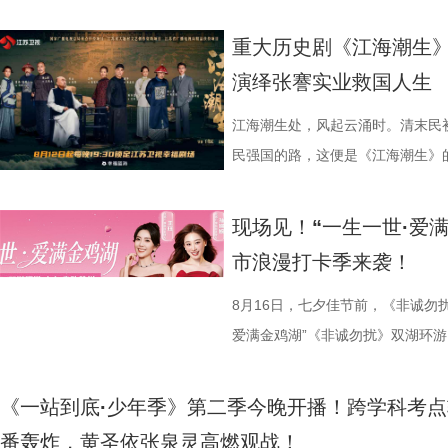
重大历史剧《江海潮生》
演绎张謇实业救国人生
江海潮生处，风起云涌时。清末民
民强国的路，这便是《江海潮生》的故
幸福剧场播出。 作为国家广
材文艺创作资助项目、 江苏省广
现场见！“一生一世·爱
历史敬意与文化匠心。该剧由江苏
市浪漫打卡季来袭！
份有限公司、中共南通市委宣传部
衔主演（按姓氏笔画排序），打破
8月16日，七夕佳节前，《非诚勿
的人生历程，引领观众在百年时光对
爱满金鸡湖”《非诚勿扰》双湖环游
“兼济天下苍生”的民本意识、
活动紧密围绕园区“一生一世·爱满金
正剧框架 讲述一位“状元”的
《非诚勿扰》节目组联合苏州工业
《一站到底·少年季》第
沧浪。 1894年，41岁的
官方微博、抖音、视频号及ai荔枝
番轰炸，黄圣依张泉灵