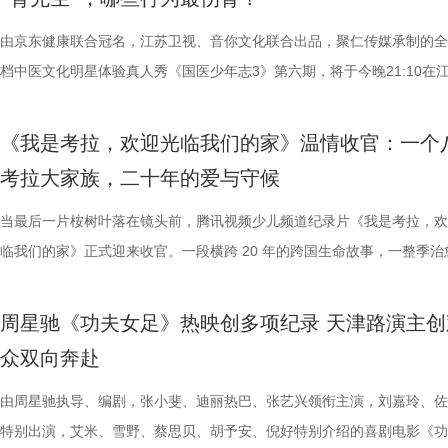
耕优质文本，期待更多好故事从这里走向荧幕，持续为影视产业的高质量
一个黄金时代的篇章。 每一次思想的碰撞，都将抵达梦的更深处 作为湖
力付出。”高驰表示。 目前，在积分榜上，宿迁队与常州队、苏州队同积1
精妙绝伦的叙事结构、层层递进的悬疑反转以及令人细思极恐的结局，成
演的当铺老板蒋孟生，出于从小同
拨之下，少年们会迎来哪些成长
注入不竭动力。 产业共振：1992造梦局开街，构筑影视文旅新地标 本
年华的精神角落，「理解」单元将为观众呈现对谈系列活动。「沙龙」将
分，凭借净胜球优势暂列第三位，与排名第二的无锡队也只有2分的差距
数观众心中的烧脑神作。豆瓣评分长年保持在8.5，累计超过百万人打分
由京东健康联合冠名，江苏卫视、音你文化联合出品，聚仁传媒承制的全
是押上自己的家产……与其说《江
友，黄圣依再度回归，以细腻敏锐
的另一大亮点是1992造梦局的正式开街。作为盐城“短剧之城”建设的核
形交流、开放互动与轻社交形式，为不同电影爱好者提供一个全方位交流
本轮无锡队轮空的情况下，宿迁队若能全取三分，将让自己的排名更进一
列豆瓣电影TOP250第191位。从论坛时代到短视频时代，从影迷圈层到
档中医文化明星体验真人秀《国医少年志3》第六期，将于今晚21:10在
是一群人的故事。在风云激荡的变局
们的暖心后盾。赛场之上，她总能
体，1992造梦局依托丰富多元的拍摄场景，已构建起“创作—拍摄—制作
的平台。「大师班」则将邀请顶级电影创作者亲临现场，以大师公开课形
对此，宿迁队主教练张玉宁却显得十分谦逊，在采访中直言“宿迁是弱队”
观众，这部作品始终保持着惊人的讨论热度——关于结局的解读、循环逻
视、ai荔枝播出。本期，国医少年团不仅将破解“中风谜案”，还将解锁望
四个字，自带澎湃如潮的力量
绪，在开场前她特别提到华璟甜，
化”的全产业链影视生态。街区不仅拥有多种主题的实景拍摄基地，还配
打造专业电影课堂。「工作坊」将以沉浸式实践工作坊的形式，拓宽创作
对任何一个对手都要立足于拼。本赛季开始前，张玉宁曾喊出“进入前八”
推演以及隐藏细节的分析至今仍层出不穷。 影片讲述了单亲母亲杰丝（
健康、护肾课堂、健康求真等精彩内容。哪些健康误区值得警惕？又有哪
人的对话。8月12日起，每晚19:
份勇气特别可嘉。“我这个‘班主任
《我是考拉，欢迎光临我们的家》温情收官：一个
后期制作中心、服装道具库、艺人库等专业服务，致力于实现“一城千面
界，打造专属艺术工坊。这不仅是一场观影盛会，更是一次思想与创造的
号，当时外界普遍认为宿迁队完成该目标存在不小难度。但随着它接连战
·乔治饰）与一群朋友乘游艇出海游玩，途中遭遇风暴，众人被迫弃船，
单实用的养生妙招值得收藏？答案即将揭晓！ 病发现场抽丝剥茧，国医
跨越时代的精神力量！
出了她对少年们始终如一的守护
考拉大家族，二十年的爱与守候
站拍遍”的影视拍摄服务目标。 1992造梦局的开街，标志着盐城在影视
撞。 「参与」单元则将通过「光影极客限时创作赛」，面向全国遴选优质
京队、苏州队、无锡队等传统强队，这支昔日并不被看好的球队一路高歌
一艘名为“埃俄罗斯”号的神秘游轮。这艘游轮早在1930年便已失踪，船
破解“中风谜案” “病发现场探案”再度开启，国医少年团化身“健康侦探”，
轮答的默契博弈，再到项目实战的
业布局上迈出了坚实一步。潜力榜活动与街区载体的深度融合，将有效推
视频创作者，开展限时20小时的创作竞赛主题沙龙与作品展映，让更多
进，正不断上演“霸王归来”的“好戏”。此番坐拥主场之利，宿迁队能乘胜
一人。随处可见的血迹、神秘的指示、接踵而至的凶杀事件，将杰丝拖入
活环境、身体表现等线索中抽丝剥茧，还原病发真相。看似平常的生活习
当最后一片桉树叶落在镜头前，腾讯视频少儿频道纪录片《我是考拉，欢
究竟哪一队能冲破关卡、率先晋级？今
质文学IP在盐城落地转化，实现“内容”与“场景”的无缝对接。通过导入优
“造梦”的乐趣。 梦的乐园不止光影，编织更多现实的乐趣 在电影之外，
击、连奏凯歌吗？ 常州摇身一变成“常威”，全力冲击四连胜 和宿迁队一
无法逃脱的恐怖轮回——她必须反复经历同一段噩梦，而每一次循环都隐
后，却暗藏健康危机，四人一路推理、层层分析，最终能否锁定真正病因
临我们的家》正式迎来收官。一段横跨 20 年的跨国生命故事，一整季治
视频《一站到底·少年季》第二季
业资源，不仅为街区注入了持续的内容活力，也进一步完善了区域的影视
年华还以“电影+”为核心设立「生活」单元，多种玩法营造兼具电影氛围
赛季常州队也给球迷们带来了足够多的惊喜。他们不仅在揭幕战中3:0完
更深的真相。 如今，这部曾陪伴无数影迷深夜研究剧情的经典之作终于
案结束后，李峰师父结合案例揭秘中风预警信号，陈妍希听得频频“对号
暖的朝夕陪伴，缓缓落下温柔帷幕。节目上线以来，无数家庭被镜头里软
逐，看强者如何高光登场、强势突
配套体系。 多方联动：共筑影视生态，赋能盐城文旅新篇 本次活动不仅
活烟火气的沉浸式体验。「特色市集」结合电影元素，打造一场融合艺术
届亚军南通队，而且最近三场比赛接连战胜镇江队、盐城队、连云港队，
陆内地影院。相比电脑与手机屏幕，大银幕所带来的沉浸体验将进一步放
座”，一句“我有时候也会”瞬间把夏之光吓得连喊“快去医院”。随后，师父
爱的考拉、动人的保育故事与专业详实的自然科普深深打动，留下许多触
周星驰《功夫女足》热映创多项纪录 天津路演主创
秀文学作品的展示平台，更是多方资源联动、共谋发展的合作盛会。活动
与生活美学的文化奇遇。「演出快闪」将带来充满夏日活力的舞蹈表演，
三连胜的同时，稳居积分榜第四位，从“常宝”摇身一变成为“常威”。 不过
片的悬疑氛围与情绪张力——每一次重复出现的场景、每一个细微的伏笔
传授预防口诀和推经点穴降压操，夏之光秒变“带练老师”，一本正经带着
心的观看回忆。 图片1 (1).jpg 图片2 (1).jpg 一整季萌趣治愈，解锁考拉
众双向奔赴
场，江苏世纪新城集团、中子星影业、百花文艺出版社共同签署了战略合
律互动中点燃欢乐氛围。「全城多巴胺激活计划」则将贯穿全城开展打卡
下来常州队将迎来“魔鬼”赛程，除了宿迁队之外，将陆续迎战泰州队、徐
一次命运轮回的开启，都将在影院里获得前所未有的震撼呈现。 沉浸式
边学边练，陈妍希却忍不住笑称：“动作越标准越好笑！” 观耳辨健康，
松弛日常 整部纪录片没有戏剧化冲突，只用纯粹纪实镜头捕捉考拉家族
议，此举标志着三方将在剧本开发、IP孵化、人才培养等领域深化协同，
动，让光影之美成为点亮常熟的景色。 湖光嘉年华由中国电影产业集团
队、无锡队和苏州队，稍有不慎排名或将出现大变化。对此，主教练郑小
验 限定周边引爆收藏热情 首映礼当晚，英皇电影城大堂被精心还原为一
年团开启“肾气大测评” 新师父刘兰英登场，一场趣味十足的“观耳识健康”
生活，把独一份的“软萌治愈”送到观众眼前。我们认识了一整个性格鲜活
由周星驰执导、编剧，张小斐、迪丽热巴、张艺兴领衔主演，刘嘉玲、佐
构建可持续发展的影视产业生态。 此外，一系列配套活动也同步展开，
限公司、常熟市人民政府主办，中影江南（苏州）电影产业有限公司、中
终保持着很清醒的认识。“今年各个对手都很强，没有弱队，我们每一场
雾海面”——血色海面上的巨轮正驶向未知真相，仿佛将“埃俄罗斯”号的
率先开启。夏之光意外获评“夯中之夯”，陈妍希、李雅娟、高卿尘也纷纷
拉明星天团：自带贵公子气质、一见到桉树叶就丢掉偶像包袱的园草小叶
特别出演，艾米、雪野、蔡思贝、胡予安、倪好特别介绍的喜剧电影《功