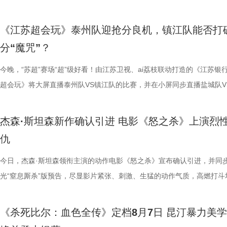
轮》的口碑仍旧坚挺，逻辑也仍经得起推敲，甚至可以开辟出新的解读方
大小，需在育儿袋发育半年；幼崽必须食用母考拉特殊分泌物才能消化带
剧感动。 在情怀的依托下，影片标志性的戏剧张力同样引
这份悬念，唯有走进影院方能揭晓。 周星驰脑洞全开，功夫女足奇招尽现
助眠小妙招？ 2、痛经不要硬扛！国医少年团解锁女性经期健康课 走进“
究剧情细节、绘制时间线、分析循环逻辑的观众而言，不仅是一次重温经
早已成为经得住时间考验的作品。“十多年之后依然新奇的无限嵌套循环
树叶；野外考拉单胎进化逻辑、野外栖息地危机、迁地保护野外复壮长远
胜。第二大看点则聚焦于原汁原味的无厘头喜剧风格。从目前释出的物料
星驰导演的电影素以天马行空、充满脑洞著称，他总能在看似荒诞的设定
走廊”，“钝刀割肉”“疼到眼前一黑”等真实描述，让夏之光、高卿尘震惊不
机会，还是一场迟到了17年的大银幕之约。 从论坛时代到短视频时代，
《江苏超会玩》泰州队迎抢分良机，镇江队能否打
构，经典真的永远不过时。” 上映前夕，影片超前点映已在全国率先开启
等专业知识，都通过日常饲养场景自然输出。孩子看得津津有味，家长也
看，电影依然保留着那种荒诞中透着温情的幽默底色。密集的喜剧笑料与
建出自洽而动人的世界观，将日常细节转化为极具戏剧张力的笑料，同时
李雅娟分享自己的痛经经历，陈妍希也提醒大家多理解女性经期状态。痛
迷圈层到大众观众，这部作品始终保持着惊人的讨论热度。关于结局的解
分“魔咒”？
批观众纷纷在社交平台分享观后感：“大银幕太震撼了”“细节多到头皮发麻”
完整野生动物保育知识，真正实现看纪录片的同时完成自然启蒙。 图片11.
路的台词设计层出不穷，力求让观众在捧腹大笑之余，也能感受到周氏喜
对人物成长与团队精神的深刻观照。想必《功夫女足》也延续了这一创作
的“忍忍就好”吗？ 杭州市中医院中医妇科主任医师马景师父通过黑巧克
循环逻辑的推演以及隐藏细节的分析至今仍层出不穷。如今，这部曾陪伴
完立刻想二刷”。这些评价也印证了一个事实——《恐怖游轮》不仅属于
图片12 (1).jpg 一场双向奔赴的陪伴，节目完结但故事未完待续 上线至
生活细节的独特解构。 与幽默风格相辅相成的，是表现形
因，他将功夫足球的舞台拓展至全球性赛事，风格迥异的多国队伍轮番登
红汤、暖宝宝等日常话题，带领国医少年团破解痛经护理误区。高卿尘凭
影迷深夜研究剧情的经典之作终于首次登陆内地影院。相比电脑与手机屏
今晚，“苏超”赛场“超”级好看！由江苏卫视、ai荔枝联动打造的《江苏银
十七年，它同样属于今天。豆瓣8.5分、超百万人评分的成绩，让它成为
数粉丝自发蹲守更新、记录每只考拉生日，把考拉当成生活里温柔精神寄
的大胆突破。第三大看点则是功夫与现代女足跨界碰撞的脑洞设定。影片
各种稀奇古怪的招数与功夫绝技混搭碰撞。如此多样的元素，在周星驰手
活经验答对师父问题，被夸“适合学妇科”，意外找到新赛道。除了常见的
大银幕所带来的沉浸体验将进一步放大影片的悬疑氛围与情绪张力。每一
超会玩》将大屏直播泰州队VS镇江队的比赛，并在小屏同步直播盐城队V
留名的经典，而首次登陆内地大银幕，则让它拥有了全新的生命。 《恐
有人每周奔赴园区只为远远看一眼心爱考拉，有人为每只小家伙剪辑专属
统的功夫招式与绿茵竞技巧妙交织，在动作设计与视听语言上倾注了大量
但不显凌乱，反而因独特的喜剧逻辑而妙趣横生，让人期待他如何延续一
误区，师父还会现场教学哪些缓解痛经的按揉方法？ 3、从“盐”值刺客到升
复出现的场景、每一个细微的伏笔、每一次命运轮回的开启，都将在影院
州队、无锡队VS宿迁队、徐州队VS南京队的三场焦点对决。主持人李响
轮》正在全国院线热映。风暴已至，轮回开启。那艘名为“埃俄罗斯”号的
频，屏幕内外，一场人与考拉、平台与家庭的温柔双向陪伴悄然成型。 
思。传球、防守与射门在此处演化为一场场精心编排的功夫交锋。这种打
疯狂创意，将足球竞技、各路奇招与喜剧包袱熔于一炉，创造出别具一格
公堂，三高风险藏不住了 三高离年轻人很远吗？本期节目中，国医少年
得前所未有的震撼呈现。 百万人认证必看神作 大银幕揭开轮回真相 《恐
老搭档夏宇翔一起，为大家带来本轮赛事的精彩解读。目前，在积分榜上
杰森·斯坦森新作确认引进 电影《怒之杀》上演烈
游轮上的秘密，正等待更多观众走进影院揭晓。
的故事走到了尾声，但属于考拉的生活永远没有休止符。长隆的桉树林依
有认知的奇幻设定，不仅展现了女足队员的柔韧与武艺的刚猛，也为全片
幕奇观。 在电影《功夫女足》中，周星驰的脑洞或许更体现在角色塑造
了一堂“三高健康课”。预防高血压环节，李峰师父通过“身体信号盲盒”带
轮》豆瓣评分长年保持在8.5，超百万观众评价打分，位列豆瓣电影 TOP2
州队2胜3负位列第十，镇江队则六战皆墨排名倒数第一。对两支球队而
仇
日鲜活，八代考拉大家族在这片专属家园里自在吃喝、安然休憩，而横跨
了兼具燃感与爽感的视觉张力。 而在精彩的动作呈现与幽
编排上。影片中，女足队员们性格迥异，彼此间的摩擦反而成为戏剧张力
认识高血压风险，陈妍希“屡屡中招”，高卿尘感叹“姐姐，这节目来的真值
第 191 位。相比单纯依靠反转取胜的悬疑片，《恐怖游轮》将时间循环
场比赛既是荣誉之战，更事关常规赛后半段的走势，双方势必将拼尽全力
国、助力野生考拉种群复壮的保育计划也在稳步推进。 图片15 (1).jpg 
素的包裹之下，影片最能触动观众的，莫过于周星驰导演一贯的人文精神
源。夸张技能混搭竞技场面，碰撞出独特的喜剧火花。可以预见，影片将
笑点拉满。含盐量竞猜中，面包、话梅、泡面等常见食物轮番登场，谁才
惊悚、命运寓言与人性剖析巧妙融合，创造出一个逻辑严密却又充满哲学
州队主场不容有失，“冠军泰”盼逆风起势 对泰州队来说，这是一场不容
今日，杰森·斯坦森领衔主演的动作电影《怒之杀》宣布确认引进，并同
14.jpg 我们暂时和这段温柔的线上陪伴挥手作别，可这段旅程带给我们
四大看点在于接地气的小人物成长与蜕变。 剧中的女足队员们并非完美
集笑料中展现一支队伍从摩擦到凝聚的转变，让观众在让观众在欢笑中看
藏最深的“盐”值刺客？随后，高卿尘迎来“摸脉初体验”，认真学习“寸关尺
的故事世界。许多观众在首次观影后往往会立刻开启第二遍、第三遍观看
比赛！ 此前四场比赛，泰州队接连负于徐州队、无锡队、苏州队等传统
光“窒息厮杀”版预告，尽显影片紧张、刺激、生猛的动作气质，高燃打斗
不会消散，看过考拉母子间的不舍牵挂，读懂保育员二十年默默坚守，了
她们在面对强敌和外界施压时，同样会历经迷茫、退缩与自我怀疑。正是
长和坚持。这份奇思，正是《功夫女足》献给观众的独特惊喜。 电影《
次上手诊脉，现场又紧张又好笑。 高血糖环节则化身趣味公堂，大米粥
为寻找那些隐藏在细节中的线索与答案。 在今日发布的定档预告中可以
仅在扬州身上全取三分，表现可以用差强人意来形容。究其原因，在于泰
与肃杀氛围扑面而来。《怒之杀》作为杰森·斯坦森近五年来最刺激的限
危物种保护的重量后，心底生出对所有弱小生命的温柔与敬畏，会长久留
真实的脆弱与挣扎，让她们在团队默契与不屈斗志下的逆风翻盘更具说服
足》由周星驰执导并编剧，张小斐、迪丽热巴、张艺兴领衔主演，刘嘉玲
瓜、小夜灯接连登场“喊冤”，国医少年团边断案边解锁控糖知识。随后的
影片讲述了单亲母亲杰丝（梅利莎·乔治饰）与一群朋友乘游艇出海游玩
核心阵容的流失。新赛季，泰州队阵中缺少了巴特、樊超等诸多核心球员
银幕复仇爽片，在延续其拳拳到肉的硬核动作风格之外，更以直白凌厉、
《杀死比尔：血色全传》定档8月7日 昆汀暴力美
我们静静期待下一次相逢，再走进这个满是温暖与生机的考拉之家，八代
也更容易让身处现实中的普通观众产生深度共鸣。 电影《
藤健特别出演，艾米、雪野、蔡思贝、胡予安、倪好特别介绍，赵丽娜、
脂环节，李雅娟自述是高血脂患者，国医少年团开启现场问诊。夏之光一
中遭遇风暴，众人被迫弃船，登上一艘路过的巨大游轮。这艘名为“埃俄罗
心轮换出现断层。如此一来，球队战斗力明显下滑，曾经固若金汤的防守
爆头的感官冲击，点燃动作片影迷期待。 影片由让-弗朗索瓦·雷切执导