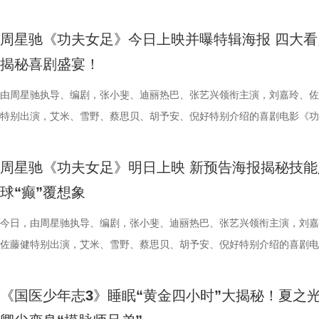
丰富了活动内涵。都市剧《余音》的开机仪式在现场举行，该剧将以盐城
意（北京）电影有限公司、中影（文创）北京电影有限公司、中共常熟市
都赢得很艰难。7月、8月的四场球，对手的积分都比较靠前，我们还是
围从银幕延伸至现实。8位coser化身电影中的核心角色，2位露脸版“杰丝
专属“健康测评”，现场笑料不断。 除了耳朵，身体还有哪些细节藏着健
眼里只有干饭、冲锋像小坦克的食神小九； 一天睡足二十小时、随处皆
足》爆笑热映中。
要取景地，通过影像语言展现盐城的城市魅力与人文风情。 当天下午，
传部、常熟高新技术产业开发区、常熟文旅发展集团有限公司承办。 8月
心态，一场场打、一场场做准备。”郑小田说道。 那么，究竟是宿迁队继
位蒙面版“杰丝”穿梭于人群之间，让现场观众仿佛置身于循环之中。 现
号？刘兰英师父带领国医少年团通过耳朵、指甲等细节了解身体状态，并
席睡眠官笑哥； 当年四处示爱、如今佛系养老的Happy； 曾经霸气护树
周星驰《功夫女足》今日上映并曝特辑海报 四大看
了“剧有料”分享活动，邀请陈宇、宋方金、郭现春、谭凯、韩浩月、贾轶
至18日，以拾光为名，赴光影之梦。湖光嘉年华，让我们与电影同行。
卫“项羽故里”的荣光，还是常州队迎来创纪录的四连胜？今晚19:30，锁
影迷准备了极为丰富的限定周边。精美工艺海报上，杰丝手持染血利斧站
传授养耳、护肾的实用小妙招。高卿尘现场上演“手搓吴彦祖”名场面，轻
动给后辈让道的Edison； 16 岁优雅美人Alice，专属树叶糊配奶粉的老
揭秘喜剧盛宴！
张楚、老藤等业内大咖，围绕“什么是好故事”“一个故事要穿越多少关隘
卫视、ai荔枝《江苏超会玩》，悬念即将揭晓，让我们一起为家乡球队加
邮轮甲板之上，脚下猩红海面如同镜像般倒映出另一个自己。看似平平无
趣的互动中，大家也对肾脏健康有了更多认识。 护肾课堂欢乐开讲，夏
日常； 还有黏着妈妈不肯独立的“妈宝”洋葱头。 图片3.jpg 图片4 (1).jpg
达观众”的主题展开深入探讨，围绕文学与影视的融合发展碰撞出思想的
彩！
游轮舷窗画面明信片，用手掌摁住再放开，竟在黑漆漆的舷窗中浮现另一
身“肾先生”代言人 什么习惯最伤肾？哪些护肾方式其实是误区？夏之光
戳中全网可爱画面至今历历在目：慢吞吞啃叶子时微醺的小脸、从树上笨
由周星驰执导、编剧，张小斐、迪丽热巴、张艺兴领衔主演，刘嘉玲、佐
花。 随着盐城师范学院青年影视创作人才实训基地、盐城幼专校外总部
掌，似乎有人试图呼救。电影中经典的“Go to Theater（剧院等你）”镜
持人，与“肾先生”展开一场爆笑访谈，通过轻松有趣的情景演绎带大家重
落的笨拙身形、搬新家后被雌性邻居包围荷尔蒙爆棚的小叶子，还有洋葱
特别出演，艾米、雪野、蔡思贝、胡予安、倪好特别介绍的喜剧电影《功
地的揭牌，盐城在影视人才培育方面也取得了新进展。此次活动有效整合
化为透卡和斧头透扇，观众可在任何地方透过透卡回到“埃俄罗斯号”的洗
识肾脏健康。 随后，刘兰英师父现场教授补肾穴位、健肾小动作和日常
一次离开妈妈，独自和哥哥姐姐相处时慌张又懵懂的模样。无数观众被这
足》发布“众神经归位”喜剧特辑和“今日开赛”版海报，并于今日正式上映
学、影视、文旅等多方资源，将有力推动优质项目落地盐城，助力盐城打
里，仿佛也在呼吁观众都进入影院完整感受这部影片的精妙。表面上显示
法。陈妍希挑战养生饮品，喝出“痛苦面具”；夏之光示范补肾手法时“下手
加修饰的可爱治愈，在快节奏生活里，从考拉慢节奏日常中寻得片刻喘息
影官宣至今，收获了大量网友的关注。影片讲述了“至尊无敌杯”开赛在即
周星驰《功夫女足》明日上映 新预告海报揭秘技能
有全国影响力的影视文化高地和文旅融合新标杆。
神秘人的徽章，撕开后竟显露女主角杰丝的面容，观众们也收获了惊喜体
不留情，高卿尘体验后直呼“一下子就通了”，护肾课堂笑点不断。还有哪
幕里满是“看完瞬间抚平内耗”“考拉过上了我想过的生活”的走心留言。 图
众顶尖球队即将展开一场前所未有的巅峰对决！而此时的功夫女足队员们
球“癫”覆想象
似乎和刚进入第一轮循环的杰丝一起揭露了神秘人的身份。此外，现场还
单实用的养肾方法，等待国医少年团现场解锁？ 求真挑战欢乐升级，护
5.jpg 图片6 (1).jpg 藏在桉树叶下的深情，读懂万物共通的温柔 如果说
直接拿了地狱难度剧本？！对手各个身怀绝技，外界也在层层施压，赛场
集章活动，影迷们踊跃参与，将这份独特的“登船凭证”珍藏带回家。 大
边玩边学 护肾求真挑战正式开启，刘兰英师父围绕护肾食材、养肾动作
节目出圈密码，贯穿全季的亲情羁绊、双向守护，则是戳中千万女性家庭
一环套一环……她们能否靠功夫在绿茵场上逆风翻盘？影片今日公映，并
今日，由周星驰执导、编剧，张小斐、迪丽热巴、张艺兴领衔主演，刘嘉
浸观影 首批观众口碑出炉 19时17分，随着影厅灯光渐暗，这场等待了1
搭配等内容，为大家分享实用健康知识。挑战过程中，夏之光化身高卿尘
的情感内核。观众们被片中细腻情感深度共情，尤其是洋葱头断奶独立的
启为期五天的全国路演，主创团队将悉数现身映后见面会，与首批观众进
佐藤健特别出演，艾米、雪野、蔡思贝、胡予安、倪好特别介绍的喜剧电
“登船”仪式正式开启。200余名观众在大银幕上沉浸式体验了这场无处可
“场外热线”，隔空支招默契十足，现场火花不断。最后，陈妍希、高卿尘
段，成为全片情绪高光。考拉妈妈Hana整日背着幼崽，即便负重疲惫，
度交流，倾听最新鲜、最真实的观影反馈。 周星驰片场高
《功夫女足》发布“来吧！出招！”版预告及“坐等开场”版海报，并将于明
轮回噩梦。漆黑封闭的影厅完美贴合了游轮孤立无援的压抑氛围，环绕音
验了针灸调理，在轻松欢乐的氛围中收获更多养生知识。 从破解中风谜
分开后仍隔着围栏不停呼唤、四处寻觅的模样，完美复刻人间父母“想放
戏，脑洞大开点燃爆笑赛事 在今日发布的“众神经归位”喜
式上映。随着“至尊无敌杯”赛事进入倒计时，来自世界各地的顶尖球队高
《国医少年志3》睡眠“黄金四小时”大揭秘！夏之
海风、空荡走廊的脚步声、细碎琴音尽数放大。海面风暴来袭时的压迫感
观耳识健康，再到“肾先生”国医讲堂和护肾求真挑战，国医少年团还将解
舍不得”的矛盾心绪。还有20年前远渡重洋的老祖宗淘淘，克服物种繁育
辑中，周星驰导演那原汁原味的无厘头幽默再度席卷片场。演员们在拍摄
结，一场融合功夫奇招与绿茵较量的爆笑视听盛宴即将拉开帷幕。影片讲