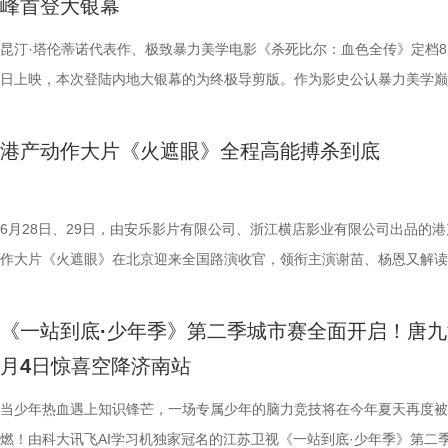
峰首登大银幕
大家族的故事仍在继续，我们的故事也是。
女足》由周星驰执导并编剧，张小斐、迪丽热巴、张艺兴领衔主演，刘嘉
靖、张继聪、欧阳万成友情出演，陈旻、李卓媚、秦鹏飞、张天一、孙子
入“问诊”状态，从饮食到作息层层追问，被夸“好专业”。师父现场解锁“三
的游轮早在1930年便已失踪，船上空无一人。随处可见的血迹，神秘的
频出现漏洞。目前，泰州队失球数达9个，仅略少于镇江队的13个，后场
·斯坦森领衔主演，将以生猛复仇贴脸暴击的烈度与全新海上密闭空间厮
佐藤健特别出演，艾米、雪野、蔡思贝、胡予安、倪好特别介绍，赵丽娜
洪蕾、施予斐、景如洋、李奕臻、赖赖、葛依萱、王奕彤、马睎悦、邹霞
护法”，哪种抗阻运动有助于预防高血压？日常护糖又有哪些小妙招？ 从
接踵而至的凶杀事件，将杰丝拖入一个无法逃脱的恐怖轮回——她必须反
的压力可想而知。 不过，好消息是，在上一场与南通队的比赛中，泰州
命的设定，为观众带来一场新鲜刺激的银幕体验。 电影《怒之杀》引进图.
昆汀·塔伦蒂诺代表作、极致暴力美学电影《杀死比尔：血色全传》定档8
阳靖、张继聪、欧阳万成友情出演，陈旻、李卓媚、秦鹏飞、张天一、孙
桐侥、张娣主演，张琪、房岩、邓月平、CHANYA、许君聪、门腔、冯
人的深夜困扰，到女性经期健康课，再到“三高刺客”的层层现身，国医少
历同一段噩梦，而每一次循环都隐藏着更深的真相…… 而在同步释出的
明显回升，以1:0赢下了这场“宿命对决”，继上届决赛后再度战胜对手。
杰森·斯坦森硬核暴击贴脸输出 密闭空间厮杀肾上腺素飙升 在今日发布的
日上映，本次登陆内地大银幕的为终极导剪版。作为影史公认暴力美学巅
七、洪蕾、施予斐、景如洋、李奕臻、赖赖、葛依萱、王奕彤、马睎悦、
唐香玉、李明远、苗溢伦、鄂靖文、AVANTGARDEY、张美娥、那迪、
将会收获哪些生活里的健康智慧？锁定本期节目，今晚21:10江苏卫视、a
报中，杰丝手持染血利斧站立于邮轮甲板之上，脚下猩红海面如同镜像般
南通队上下兴奋异常。打进制胜一球的吴硕涛表示：“我们前几场的战绩
厮杀”版预告中，杰森·斯坦森孤身置身危机四伏的楼梯间，面对接连不断
作，影片承载着几代影迷的情怀与执念，此次《杀死比尔：血色全传》重
霞、崔桐侥、张娣主演，张琪、房岩、邓月平、CHANYA、许君聪、门
别出演，由深圳电影制片厂有限公司、星辉海外有限公司、上海猫眼影业
枝播出。更多身体发出的“小信号”，等你一起揭晓！
出另一个自己。上下颠倒的人物构图与血色海面形成强烈的视觉冲击，不
好，急需要一场翻身仗，大家都咬着牙、拼着一股劲，就是一定要拿下这
堵与追杀，以凌厉身手展开绝地反击，在狭小空间开启一对多高能打斗。
档，大银幕原汁原味展现昆汀·塔伦蒂诺导演对影片的原初创想，更收录
港产动作大片《火遮眼》全程高能搏杀到底
勉恒、唐香玉、李明远、苗溢伦、鄂靖文、AVANTGARDEY、张美娥、
公司、中国电影产业集团股份有限公司、QUAK LIMITED、深圳乐丰投
现出影片浓烈的悬疑惊悚氛围，也暗示着故事中不断重复、永无止境的循
球！” “泰州发布”则用“一场久违的胜利”来形容这场关键战，并点赞道：“
追逐、持刃肉搏、贴脸爆头等动作名场面轮番上演，高强度高观赏性打斗
独家动画片段、上下篇章合映，一站式呈现酣畅淋漓的复仇狂宴。 微信
冯禧特别出演，由深圳电影制片厂有限公司、星辉海外有限公司、上海猫
有限公司、未来资本投资管理有限公司、小艾科技有限公司、STEAM RO
命。海报上方“越挣扎 越循环”的标语更进一步点明影片核心主题，当命
分拼出了血性，拼出了骄傲，更拼出了球迷心中的希望。”那么，面对联
搭配快节奏的镜头调度，让影片的紧张氛围持续升级。 作为全球最具代
_20260702101109.jpg 影史暴力美学巅峰终极导剪版 首登内地大银幕 
业有限公司、中国电影产业集团股份有限公司、QUAK LIMITED、深圳
HK LIMITED、大喜市影视文化（山西）有限公司、华艺视界（深圳）影
重复，每一次试图逃离的努力，都可能成为下一次循环的起点。 电影《
名垫底的镇江队，泰州队能否继续上演“冠军泰”归来的好戏？ “穷”则思变
动作明星之一，杰森·斯坦森凭借极具观赏性与力量感的动作表演塑造了
汀最具代表性的传奇作品，《杀死比尔》系列自问世以来，便凭借极致的
6月28日、29日，由安乐影片有限公司、浙江横店影业有限公司出品的港
资管理有限公司、未来资本投资管理有限公司、小艾科技有限公司、STE
限公司、万维仁和（北京）科技有限责任公司、深圳大自在创意文化有限
轮》将于7月17日全国上映。这个夏天，一同登上“埃俄罗斯”号，开启命
江队官宣调整教练团队 镇江队什么时候能收获第一场胜利，已然成为新
经典银幕硬汉形象，其干净利落的动作风格早已成为无数观众心中的“动
美学、引领潮流的符号化风格、极具张力的复仇叙事封神影坛，成为跨越
作大片《火遮眼》在北京迎来全国路演收官，领衔主演谢苗、杨恩又解读
ROOD HK LIMITED、大喜市影视文化（山西）有限公司、华艺视界（
司、深圳市八合里投资有限公司、北京高兴文化传媒有限公司、深圳市禧
回！
“苏超”最大的悬念！ 目前，常规赛已经过半，镇江队却只收获了0胜6负
花板”。这部限制级猛片不仅延续了观众熟悉的硬核动作场面，更将封闭
余年的不朽经典，是无数影迷心中的必刷神作。昆汀将中国武侠片、剑戟
细节，并感谢观众对影片的支持和喜爱。《火遮眼》真打真干真解恨，暴
影业有限公司、万维仁和（北京）科技有限责任公司、深圳大自在创意文
宝有限公司、比高集团控股有限公司、广东猿能量体育发展有限公司出品
绩，排名积分榜倒数第一的同时，还创造了跨赛季十七连败的尴尬纪录。
作为主要场景，在逼仄高压的船舱环境中，杰森·斯坦森孤身对战多名敌
西部片等美学完美融合，搭配极致的色彩构图、酣畅淋漓的动作设计、精
作和浓烈情绪的双重输出，直接又生猛，打出全球好口碑，烂番茄网站新
《一站到底·少年季》第二季城市赛全面开启！唐九
限公司、深圳市八合里投资有限公司、北京高兴文化传媒有限公司、深圳
辉海外电影有限公司、北京我行文化发展有限公司、天津猫眼微影文化传
谓“穷则思变，变则思通”，7月1日，镇江队宣布调整教练团队，由副领队
围攻，将以贴脸搏杀、招招见血的狠戾打斗为观众带来直白生猛的感官冲
配乐卡点、鲜明的角色塑造、极具风格化的镜头调度，打造出独一无二的
98%、豆瓣评分7.9、淘票票评分9.4、猫眼评分9.4，正在好评热映中。 
月4日惊喜空降济南站
月珠宝有限公司、比高集团控股有限公司、广东猿能量体育发展有限公司
限公司、北京锦橙文化传媒有限公司、晋思拓展有限公司、北京微梦创科
兼任教练员，统筹球队训练、管理工作；特聘德拉甘・斯坦季奇为技术总
也让杰森·斯坦森标志性的暴力美学得到更充分的释放。 硬汉蒙冤解恨复
风格和质感，影响了后世无数影视创作。 值得一提的是，这部影片与中
影《火遮眼》北京路演现场图-大合影.jpg 谢苗回顾终极混战打了18晚 众
品，星辉海外电影有限公司、北京我行文化发展有限公司、天津猫眼微影
技术有限公司联合出品。影片将于明日全国上映，“至尊无敌杯”即将盛大
韩崑（kun）担任守门员教练；戴杨负责技术分析。德拉甘·斯坦季奇精
力全开 海外口碑未映先热 点燃期待 电影《怒之杀》讲述了富豪蒂布遭遇
着深厚的缘分。当年影片大量内景戏份均在北京电影制片厂摄影棚搭建摄
卷出动作戏新高度 电影《火遮眼》集结全球五位实战动作高手，上演不
当少年热血遇上知识锋芒，一场专属少年的脑力竞技将在今年夏天再度被
传媒有限公司、北京锦橙文化传媒有限公司、晋思拓展有限公司、北京微
赛，我们影院见！
文、英语、塞尔维亚语，持欧足联A级教练证书。他与镇江渊源颇深，早
身亡后，贴身保镖科尔·里德被栽赃为凶手，遭到全境通缉。为躲避警方
昆汀率剧组在此驻扎拍摄长达三个月，并特邀袁和平出任武术指导，袁家
的巅峰对决，一招一式不留退路，暴烈的拼杀，喷涌的怒火，打出了极致
燃！由科大讯飞AI学习机独家冠名的江苏卫视《一站到底·少年季》第二