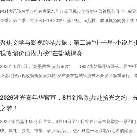
后就要挨打的现实，他毅然放弃功
珏、孙嬿婉将携手《非诚勿扰》人
业、兴教育、兴城市推动南通成为“
组成“打卡团”阵容，带领多组情侣
由科大讯飞AI学习机独家冠名的江
的发展进程。 爱国、救国、
觅缘之旅。 图片8.png 苏州是
年季》第二季，将于今日19:30在
生》特别选取张謇得中状元的同年
语，一面是工业园区的摩登璀璨。本
位优秀少年集结登场，开启一场兼
剧张强表示：“当国家和民族面临
依托金鸡湖与独墅湖双湖水域联动
量。首期赛场就将迎来二选一残酷
聚焦文学与影视跨界共振：第二届“中子星·小说月
个过程中成为了时代精神标识。
心动美好的浪漫之旅。打卡动线贯
有一支队伍能够晋级进入下一赛程
视改编价值潜力榜”在盐城揭晓
中国早期企业家兴办实业、产业救
02、独墅湖月亮湾码头、飞翔雕塑
而出？答案今晚揭晓！ PBL
2026年8月1日，“翰墨留章·光影追梦”——1992造梦局开街暨第二届“中子
情怀、富民理想和社会责任，凝练为
融天幕、月光码头九大地标，让参
较于第一季，本季赛制紧扣新课标
小说月报影视改编价值潜力榜”发布会在盐城经济技术开发区隆重举行。
神，力求为新时代企业家精神培
浪漫故事。 图片9.png 打卡之
PBL项目挑战模式，模拟真实学
活动由中国世界电影学会、江苏省作家协会、中共盐城市委宣传部、盐城
《江海潮生》这个剧名，既代表江
地居民及外籍人士、港澳台同胞提
行知行合一、学以致用的教育内核
化广电和旅游局、盐城经济技术开发区指导，江苏世纪新城投资控股集团
张謇立足中华文化、拥抱时代
02两座旅游驿站，在“婚拍友好驿
加持、学科专家权威解读，以科学
2026湖光嘉年华官宣，8月到常熟共赴拾光之约、
公司、中子星（陕西）影业有限公司、百花文艺出版社、陕西文投（影视
大变局下，张謇的人生贯穿了甲午
宾还会前往独墅湖月亮湾码头，体
子告别被动学习，培养自主学习、
之梦！
达文化传媒公司联合主办，盐城师范学院、盐城幼儿师范高等专科学校协
点，其个人命运与国家命运紧密相
翔雕塑，嘉宾们将登上128米亚洲
力。 节目通过抢位赛、团队轮
活动当天，众多知名编剧、导演、作家、行业专家、平台代表及影视公司
2026“湖光嘉年华”今日官宣，8月14日至18日将在江苏常熟举办一系列
架，以“实业报国”为主轴，围绕张
鸡湖全景，随后前往苏州当代美术
方位检验少年们的综合素养。首轮
人齐聚一堂，共同见证文学与影视两大艺术形态的深度对话与跨界共振，
映、典礼、沙龙、市集、表演等活动，这不只是一场以电影之名的聚会，
以充满张力的情节脉络再现丰满立
动。夜幕降临，活动转场至圆融天幕
年凭借扎实数理基础与超快临场反