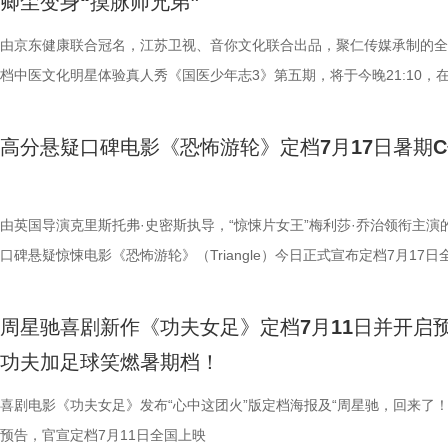
卿尘变身“摸脉师兄弟”
轮内部空旷幽深的窒息氛围，在大银幕与环绕声的加持下被极致放大。 “
些容易被忽视的身体提醒？锁定今晚21:10江苏卫视、ai荔枝播出的《国
限，诞下全球唯一海外存活考拉双胞胎，保育员青姐二十余年与它“相爱
情投入，在一次次的尝试中挖掘自身更多可能。周星驰导演也亲自下场示
“至尊无敌杯”开赛在即，一众顶尖球队即将展开一场前所未有的巅峰对决
影院观看《恐怖游轮》的体验，确实要比以前在电脑上看强多了，无论视
年志3》，更多关于护肾与健康生活的答案，等你一起揭晓！
杀”，从初见胆怯到晚年细心照料，一整本泛黄饲养日记写满人与动物的
用标志性的无厘头表演为演员打开思路，从节奏把控到表情拿捏，逐一拆
此时的女足队员们开局直接拿了地狱难度剧本？！对手各个身怀绝技，外
由京东健康联合冠名，江苏卫视、音你文化联合出品，聚仁传媒承制的全
果还是相应的沉浸感，都令我感慨‘这票补得值’。”有影迷在映后感叹道。
羁绊。 图片7.jpg 图片8 (1).jpg 除了园内朝夕相伴，纪录片还跨越山海
反复调整，帮助全组迅速进入“星”式喜剧状态，将其独特的喜剧风格融入
在层层施压，赛场诡计一环套一环……她们能否靠功夫在绿茵场上逆风翻
档中医文化明星体验真人秀《国医少年志3》第五期，将于今晚21:10，
观众表示：“全程没有突兀的jump scare，却让每一寸寂静都透着未知的
洲溯源。20 年前护送考拉来华的保育专家、澳洲本土考拉保育员再度重
个镜头。三位主演亦坦言，星爷的无厘头喜剧风格极具感染力，这场大师
我们拭目以待！ “坐等开场”版海报.jpg 技能足球各显神通，绿茵对决爆
卫视、ai荔枝播出。本期，国医少年团将从睡眠难题、痛经科普到三高调
意。全场影迷屏息观影、情绪同频，这种集体沉浸式的紧绷感，让影片的
两地守护者回望当年并肩种树、改造家园的岁月。澳洲野外栖息地退化、
导与演员突破自我的碰撞，令人对影片期待值拉满。 同步
电影《功夫女足》脑洞大开，将功夫与足球融合成一个颠覆想象、高能爆
解锁一堂贴近打工人、女性群体和年轻人日常生活的健康课。睡不着、痛
高分悬疑口碑电影《恐怖游轮》定档7月17日暑期
氛围格外真实。” 影片结束后，不少观众仍在影厅内驻足讨论。“第一次
考拉濒危的现实镜头，搭配长隆迁地保护的二十年实践，让这份情感跳出
的“今日开赛”版海报中，功夫女队全员集结，飒爽英姿气场全开，个个拿
全新世界。在这里，比赛不再是常规的体力与战术较量，而是各个队伍绝
忍、吃得咸、糖分高，这些看似普通的小问题，背后究竟藏着哪些身体信
反转惊到，时隔多年坐在大银幕重看，完全是两种感受。它厉害的不是单
园区，升华为跨越国界、守护同一物种的共同初心。从考拉母子、奶爸奶
核武器，散发着一股来势汹汹的气势，似乎随时准备迎战！明亮海报呈现
奇招的碰撞。今日发布的“来吧！出招！”版预告中，“至尊无敌杯”赛事启
1、睡眠难题引共鸣，夏之光摸脉“开挂” “好烦又睁眼到夜半”，节目一开
烧脑反转，而是一整套严丝合缝的循环叙事，越品越压抑。”一位影迷在
考拉、中澳保育同行三重情感线，让观众看见：爱不分物种，牵挂不分距
氛围，搭配热血功夫元素，展现出周星驰作品里特有的荒诞而欢乐的喜剧
队员们开局就闯入大型高手内卷现场。参赛各队绝活花样百出：梨花队凭
宇宙用一首改编曲《若是睡眠还没来》唱出失眠人的真实心声。陈妍希、
由英国导演克里斯托弗·史密斯执导，“惊悚片女王”梅利莎·乔治领衔主演
分享道。还有观众感叹：“在电脑上看过无数遍，但坐在电影院里，那些
图片10 (1).jpg 图片9.jpg 以纪实为载体，藏在温柔画面里的硬核自然科普
围。这场各路奇人爆笑集结的奇幻赛事，必将为观众奉上一段兼具极致笑
美瞳大法把控全场，珊瑚队巨人射门输出攻击力拉满......各路对手招式天
尘纷纷认领睡眠困扰，李雅娟一句“我睡眠超过八小时才能睡够”，更让全
口碑悬疑惊悚电影《恐怖游轮》（Triangle）今日正式宣布定档7月17日
的画面完全变了一个模样。” 越挣扎越循环 暑期档最“冷”选择 正如定档
愈之外，节目始终坚守专业科普底色，把冷门考拉知识点转化为老少皆宜
燃爽功夫对决的高能体验。 周星驰脑洞全开，解锁功夫女
空，难题一波接着一波袭来，一场欢乐“大乱斗”就此展开。面对愈战愈强
慕不已。睡不着、睡不醒、半夜醒来难再入睡，原来不少人都有自己的睡
上映，并同步释出定档海报及定档预告。《恐怖游轮》自2009年问世以
所写——“越挣扎，越循环”，当命运开始重复，每一次试图逃离的努力，
懂内容，成为无数家长首选亲子自然教育素材。镜头向观众呈现长隆二十
大看点 纵观整部影片，其所展现出的多重艺术维度与情感
手和层出不穷的圈套，这支内忧外患的“奇兵”能否在赛前重塑信任、突破
题。 本期节目，北京中医药大学中医学院党委书记，曾任北京中医药大
借精妙绝伦的叙事结构、层层递进的悬疑反转以及令人细思极恐的结局，
周星驰喜剧新作《功夫女足》定档7月11日并开启
能成为下一次循环的起点。不少首批观众在观影后纷纷表示“后劲远超普
育硬核体系，早在考拉落地十年前便布局四大桉树基地，培育16种、三
核，无疑构成了吸引观众的核心亮点。第一大看点便在于不可替代的周星
肋？预告悬念感十足，令人对正片走向倍感好奇。 同步释出的“坐等开场
学院院长的李峰师父从摸脉切入，开启一堂轻松又实用的睡眠课堂。夏之
无数观众心中的烧脑神作。影片豆瓣评分高达8.5，累计超过百万人打分
功夫加足球笑燃暑期档！
悚片”“值得反复细品”。有观众评价道：“看似是时空悬疑，实则是无法和
株桉树，每日供应上千斤新鲜枝叶，根据粪便状态精准调整树种；恒温恒
怀。作为无数影迷心中的喜剧标志，周星驰再度执导并编剧，本身就赋予
报则以强烈的反差感抓人眼球。大家姿态惬意潇洒，浑身散发一股漫不经
场给成员们摸脉判断状态，不仅说得头头是道，还获得师父肯定。随后，
无数影迷奉为“人生必看的悬疑电影之一”。 【7.1M】《恐怖游轮》定档
自我惩罚。大银幕放大宿命的无力，看完后劲绵长，不愧是循环悬疑天花
属居所、定期火焰消毒树架、夏令时户外放风机制，全方位还原考拉舒适
片独特的号召力。相信此次新作不仅能够唤醒观众内心深处的观影记忆，
悠闲。看似是一群闲散自在的小人物，却个个眼神坚定，霸气侧漏，反差
少年团展开睡眠知识问答，从几点睡最合适、睡多久更健康，到半夜醒来
副本.jpg 无限循环鼻祖首登内地大银幕 作为影迷心中的“循环电影天花板
喜剧电影《功夫女足》发布“心中这团火”版定档海报及“周星驰，回来了！
板。” 还有影迷指出，在观众已经看了大量类似叙事结构的作品后，《恐
环境 繁育科普更是干货满满，考拉仅 33-35 天短暂孕期，新生儿仅有花
一次对经典喜剧基因的深情回望，让人在银幕前得以重温那份久违的“星”
现得淋漓尽致。这群惹不起的市井奇人，上场将会掀起怎样的热血风浪呢
办，美食奖励不断加码。面对这些困扰打工人的睡眠问题，师父又会带来
次《恐怖游轮》首次登陆中国内地大银幕，对于无数曾经在电脑屏幕前反
预告，官宣定档7月11日全国上映