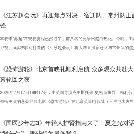
了一场关于IP价值转化与产业生态构建的思想盛宴。 榜单揭晓：九部潜
由此开启的一场夏日约会。湖光嘉年华以“拾光之约 光影之梦”为主题，
担当精神，能与当代青年在职
天幕上滚动播出。最后，所有人登船
定基础。紧接着的团队轮答赛考点
作，点亮IP改编新航向 作为本次活动的核心环节，第二届“中子星·小说
「观看」「典礼」「理解」「生活」「参与」五大主题活动单元，邀请每
集结顶尖创作力量，白玉兰、
节，参与者将获颁“觅缘通关证书”。 
料，掌握幻方、数独、杨辉三角、
《江苏超会玩》再迎焦点对决，宿迁队、常州队正
视改编价值潜力榜”的发布备受瞩目。该榜单经过严格筛选与专业评审，
爱电影、爱生活的人，在常熟的湖光山色中，共同完成一次关于观看、感
稀缺性，创作的高品质，进一
扰》官方微博、抖音、视频号及a
综合常识等多元内容，极致考验全
锋
《小说月报》《小说月报·大字版》《小说月报原创版》《科幻立方》四
连接的集体体验。 同步发布的主视觉海报与主题活动单元海报，以常熟
海潮生》汇聚了一众优秀主创。总
共同展示各打卡点特色风景。8月1
可直接解锁终极项目挑战专属资
名文学期刊2024年第9期至2025年第12期上刊载的480余篇小说中甄选
步路线“雄鹰线”为灵感、以“雕刻现在 飞向未来”为寓意，绚烂的湖面与斑
本赛季“苏超”常规赛赛程已然过半，前八名的竞争日趋白热化。今晚，由
之一，总导演王伟民执导过《孤舟
与心动的城市漫游，一次《非诚勿
阵作为终极试炼的PBL项目挑战
影视改编潜力的佳作，旨在为影视行业输送优质文本，搭建文学与影视高
线路相映成趣，将为观众打开一条光影与现实交织的道路，解锁影像艺术
卫视、ai荔枝联动打造的《江苏超会玩》将大屏直播宿迁队与常州队的焦
陈敏正担任造型指导、《天下长河
片11.png
的知识全部投入实操应用，在任务
接的桥梁。 第二届“中子星·小说月报影视改编价值潜力榜”的评选异常激
市生活相融共生的别样魅力。 银幕内做电影美梦，银幕外致敬造梦的人 2
决，小屏同步直播南通队VS扬州队的比赛。主持人李响、解说员洪超将
的纪兆龙担任美术指导，还邀请了
巧、高阶速算、幻方构造原理，搭
复评阶段共有18篇作品入围，涵盖短篇、中篇、科幻三大类别。经过终
湖光嘉年华下属的「观看」单元，将精选中外经典电影，为观众献上兼具
袂为大家带来比赛的精彩解读。目前，在积分榜上，宿迁队与常州队同积
慎欣担任本剧顾问。 在演员阵
典古诗词，实现数理逻辑与传统文
《恐怖游轮》北京首映礼顺利启航 众多观众共赴大
团的深入研讨与审慎评议，最终9篇作品脱颖而出，成功入选终评榜单。 
性与商业性的展映片单。不仅如此，展映还将因地制宜打造多元化放映场
分，宿迁队凭借净胜球优势排名第三。这场比赛的胜负走向，将直接决定
天团”。白玉兰奖、飞天奖双奖得
维、统筹能力、抗压能力与团队
幕轮回之夜
终评的9篇作品分别为： 活动现场，主办方为上榜作者颁发荣誉证书。榜
深度融合常熟的自然肌理与人文底蕴，在常熟的湖光山色里搭建户外银幕
球队的排名位次。 大胜无锡士气高涨，宿迁主场静候强敌 “苏超”上一个
其擅长诠释兼具风骨与情怀的形象
宇轩、陈铭意两位专业领队分别带
动总策划及推介人、著名编剧、导演陈宇对上榜作品进行了影视改编价值
观众在不同的自然与文化场域中，获得前所未有的沉浸式光影体验。本次
日，最精彩的对决当属宿迁队客场挑战无锡队。最终，宿迁队反客为主，
2026年7月17日19时17分，由英国导演克里斯托弗·史密斯执导、梅利莎
果敢与家国赤诚，何冰大量阅读资
路正面交锋，谁将更胜一筹、成
介。他结合市场前景与创作经验，深度剖析了每部作品的故事内核、人物
影片，都将通过公益放映形式开放预约，借此让电影回归大众。 「典礼
高驰的梅开二度，以4:2战胜无锡队，终结对手不败金身。这场胜利，让
领衔主演的悬疑经典电影《恐怖游轮》在北京英皇电影城（三里屯太古里
角色，以形神兼备的演绎，将乱
理性剖析战局，“班主任”黄圣依
及影视化潜力，为后续的IP孵化与影视改编提供了专业而富有洞见的方向
将举办“拾光之约荣誉典礼”，邀请幕前幕后电影人，星光汇聚点亮常熟。
全队上下士气高涨。进球功臣高驰表示，这场比赛队友们的发挥都十分出
举办“一起登船坠入循环”主题首映礼。300名影迷齐聚一堂，共同见证了
一众实力派演员，共同塑造着一
她将从成长角度解读少年的赛场表
引。 第二届“中子星·小说月报影视改编价值潜力榜”的圆满落幕不仅是对
以“回望十年光影、致敬同行伙伴、开启全新未来”为主线，在表彰“拾光影
在他看来，无锡队是综合实力很强的队伍，自己和队友只能全程依靠高强
被全球影迷奉为“无限循环题材鼻祖”的影片首次登陆内地大银幕。 17年
中，杨立新饰演的通州巨商沈敬夫
刻启发。在激烈的赛场比拼中，张
《国医少年志3》年轻人护肾指南来了！夏之光对
文学与影视跨界探索的深度回望，更是一个崭新的起点。未来，榜单将持
及“拾光伙伴”的同时，回望中国电影的发展脉络与人物足迹，共启中国电
动和顽强拼抢创造进攻机会。“这份来之不易的胜利，离不开每一名队友
登内地大银幕 百万人认证必看神作 自2009年问世以来，《恐怖游轮》
银子，但股金一分没要，他毕生都相
由衷感慨道“年轻人为什么不怕错，
“肾先生”，哪些行为最伤肾？