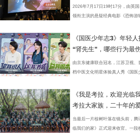
果敢与家国赤诚，何冰大量阅读资
路正面交锋，谁将更胜一筹、成
动总策划及推介人、著名编剧、导
观众在不同的自然与文化场域中，
日，最精彩的对决当属宿迁队客场
2026年7月17日19时17分，由
角色，以形神兼备的演绎，将乱
理性剖析战局，“班主任”黄圣依
介。他结合市场前景与创作经验，
影片，都将通过公益放映形式开放
高驰的梅开二度，以4:2战胜无锡
领衔主演的悬疑经典电影《恐怖游
一众实力派演员，共同塑造着一
她将从成长角度解读少年的赛场表
及影视化潜力，为后续的IP孵化
将举办“拾光之约荣誉典礼”，邀请
全队上下士气高涨。进球功臣高驰
举办“一起登船坠入循环”主题首映
中，杨立新饰演的通州巨商沈敬夫
刻启发。在激烈的赛场比拼中，张
引。 第二届“中子星·小说月报影
以“回望十年光影、致敬同行伙伴、
在他看来，无锡队是综合实力很强
被全球影迷奉为“无限循环题材鼻祖
《国医少年志3》年轻人
银子，但股金一分没要，他毕生都相
由衷感慨道“年轻人为什么不怕错，
文学与影视跨界探索的深度回望，
及“拾光伙伴”的同时，回望中国电
动和顽强拼抢创造进攻机会。“这
登内地大银幕 百万人认证必看神作
“肾先生”，哪些行为最
演的当铺老板蒋孟生，出于从小同
拨之下，少年们会迎来哪些成长
耕优质文本，期待更多好故事从这
一个黄金时代的篇章。 每一次思想
力付出。”高驰表示。 目前，在积
精妙绝伦的叙事结构、层层递进的
是押上自己的家产……与其说《江
友，黄圣依再度回归，以细腻敏锐
注入不竭动力。 产业共振：199
年华的精神角落，「理解」单元将
分，凭借净胜球优势暂列第三位，
数观众心中的烧脑神作。豆瓣评分长
由京东健康联合冠名，江苏卫视、
是一群人的故事。在风云激荡的变局
们的暖心后盾。赛场之上，她总能
的另一大亮点是1992造梦局的正
形交流、开放互动与轻社交形式，
本轮无锡队轮空的情况下，宿迁队
列豆瓣电影TOP250第191位。
档中医文化明星体验真人秀《国医少
四个字，自带澎湃如潮的力量
绪，在开场前她特别提到华璟甜，
体，1992造梦局依托丰富多元的
的平台。「大师班」则将邀请顶级
对此，宿迁队主教练张玉宁却显得十
观众，这部作品始终保持着惊人的
视、ai荔枝播出。本期，国医少年
人的对话。8月12日起，每晚19:
份勇气特别可嘉。“我这个‘班主任
化”的全产业链影视生态。街区不
打造专业电影课堂。「工作坊」将
对任何一个对手都要立足于拼。本赛
推演以及隐藏细节的分析至今仍层
健康、护肾课堂、健康求真等精彩
《我是考拉，欢迎光临
跨越时代的精神力量！
出了她对少年们始终如一的守护
后期制作中心、服装道具库、艺人
界，打造专属艺术工坊。这不仅是
号，当时外界普遍认为宿迁队完成
·乔治饰）与一群朋友乘游艇出海
单实用的养生妙招值得收藏？答案
考拉大家族，二十年的
轮答的默契博弈，再到项目实战的
站拍遍”的影视拍摄服务目标。 1
撞。 「参与」单元则将通过「光影
京队、苏州队、无锡队等传统强队
一艘名为“埃俄罗斯”号的神秘游轮
破解“中风谜案” “病发现场探案”
究竟哪一队能冲破关卡、率先晋级？今
业布局上迈出了坚实一步。潜力榜
视频创作者，开展限时20小时的
进，正不断上演“霸王归来”的“好
一人。随处可见的血迹、神秘的指
活环境、身体表现等线索中抽丝剥
当最后一片桉树叶落在镜头前，腾
视频《一站到底·少年季》第二季
质文学IP在盐城落地转化，实现“内
“造梦”的乐趣。 梦的乐园不止光
击、连奏凯歌吗？ 常州摇身一变成
无法逃脱的恐怖轮回——她必须反
后，却暗藏健康危机，四人一路推
临我们的家》正式迎来收官。一段横
逐，看强者如何高光登场、强势突
业资源，不仅为街区注入了持续的
年华还以“电影+”为核心设立「生
赛季常州队也给球迷们带来了足够多
更深的真相。 如今，这部曾陪伴
案结束后，李峰师父结合案例揭秘
暖的朝夕陪伴，缓缓落下温柔帷幕