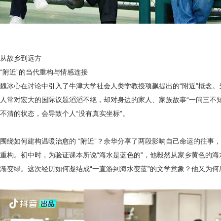
从故乡到远方
“附近”的当代重构与情感连接
魏冰心在讨论中引入了牛津大学社会人类学教授项飙提出的“附近”概念
人常对宏大的国际议题滔滔不绝，却对身边的家人、家族故事“一问三不知”
不清的状态，会导致个人“没有真实坐标”。
围绕如何建构温暖治愈的 “附近”？余华分享了两段影响自己命运的往事，
重构。初中时，为验证课本所说“海水是蓝色的”，他毅然从家乡黄色的
渐变绿。这次经历如何凝结成“一直游到海水变蓝”的文学意象？他又为何