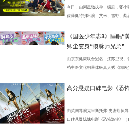
集章活动，影迷们踊跃参与，将这份
边玩边学 护肾求真挑战正式开启
节目出圈密码，贯穿全季的亲情羁
一环套一环……她们能否靠功夫在
今日，由周星驰执导、编剧，张小
浸观影 首批观众口碑出炉 19时1
搭配等内容，为大家分享实用健康
的情感内核。观众们被片中细腻情
启为期五天的全国路演，主创团队
佐藤健特别出演，艾米、雪野、蔡
“登船”仪式正式开启。200余名
“场外热线”，隔空支招默契十足，
段，成为全片情绪高光。考拉妈妈H
度交流，倾听最新鲜、最真
《功夫女足》发布“来吧！出招！”
轮回噩梦。漆黑封闭的影厅完美贴
验了针灸调理，在轻松欢乐的氛围
分开后仍隔着围栏不停呼唤、四处
戏，脑洞大开点燃爆笑赛事 
式上映。随着“至尊无敌杯”赛事进
《国医少年志3》睡眠“
海风、空荡走廊的脚步声、细碎琴
观耳识健康，再到“肾先生”国医讲
舍不得”的矛盾心绪。还有20年前
辑中，周星驰导演那原汁原味的无
结，一场融合功夫奇招与绿茵较量
卿尘变身“摸脉师兄弟”
轮内部空旷幽深的窒息氛围，在大银
些容易被忽视的身体提醒？锁定今晚2
限，诞下全球唯一海外存活考拉双
情投入，在一次次的尝试中挖掘自
“至尊无敌杯”开赛在即，一众顶尖
影院观看《恐怖游轮》的体验，确
年志3》，更多关于护肾与健康生
杀”，从初见胆怯到晚年细心照料
用标志性的无厘头表演为演员打开
此时的女足队员们开局直接拿了地
由京东健康联合冠名，江苏卫视、
果还是相应的沉浸感，都令我感慨‘
羁绊。 图片7.jpg 图片8 (1).
反复调整，帮助全组迅速进入“星”
在层层施压，赛场诡计一环套一环
档中医文化明星体验真人秀《国医少
观众表示：“全程没有突兀的jump 
洲溯源。20 年前护送考拉来华的
个镜头。三位主演亦坦言，星爷的
我们拭目以待！ “坐等开场”版海报
卫视、ai荔枝播出。本期，国医
意。全场影迷屏息观影、情绪同频
两地守护者回望当年并肩种树、改
导与演员突破自我的碰撞，
电影《功夫女足》脑洞大开，将功
解锁一堂贴近打工人、女性群体和
高分悬疑口碑电影《恐怖
氛围格外真实。” 影片结束后，不
考拉濒危的现实镜头，搭配长隆迁
的“今日开赛”版海报中，功夫女队
全新世界。在这里，比赛不再是常
忍、吃得咸、糖分高，这些看似普
反转惊到，时隔多年坐在大银幕重
园区，升华为跨越国界、守护同一
核武器，散发着一股来势汹汹的气
奇招的碰撞。今日发布的“来吧！出
1、睡眠难题引共鸣，夏之光摸脉“开
烧脑反转，而是一整套严丝合缝的
考拉、中澳保育同行三重情感线，
氛围，搭配热血功夫元素，展现出
队员们开局就闯入大型高手内卷现
宇宙用一首改编曲《若是睡眠还没
由英国导演克里斯托弗·史密斯执导
分享道。还有观众感叹：“在电脑
图片10 (1).jpg 图片9.jpg
围。这场各路奇人爆笑集结的奇幻
美瞳大法把控全场，珊瑚队巨人射门输
尘纷纷认领睡眠困扰，李雅娟一句“
口碑悬疑惊悚电影《恐怖游轮》（Tri
的画面完全变了一个模样。” 越挣扎
愈之外，节目始终坚守专业科普底
燃爽功夫对决的高能体验。
空，难题一波接着一波袭来，一场欢
慕不已。睡不着、睡不醒、半夜醒
上映，并同步释出定档海报及定档预