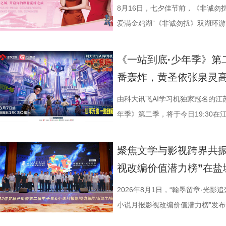
衔主演（按姓氏笔画排序），打破
8月16日，七夕佳节前，《非诚勿
的人生历程，引领观众在百年时光对
爱满金鸡湖”《非诚勿扰》双湖环游
“兼济天下苍生”的民本意识、
活动紧密围绕园区“一生一世·爱满金
正剧框架 讲述一位“状元”的
《非诚勿扰》节目组联合苏州工业
《一站到底·少年季》第
沧浪。 1894年，41岁的
官方微博、抖音、视频号及ai荔枝
番轰炸，黄圣依张泉灵
后就要挨打的现实，他毅然放弃功
珏、孙嬿婉将携手《非诚勿扰》人
业、兴教育、兴城市推动南通成为“
组成“打卡团”阵容，带领多组情侣
由科大讯飞AI学习机独家冠名的江
的发展进程。 爱国、救国、
觅缘之旅。 图片8.png 苏州是
年季》第二季，将于今日19:30在
生》特别选取张謇得中状元的同年
语，一面是工业园区的摩登璀璨。本
位优秀少年集结登场，开启一场兼
剧张强表示：“当国家和民族面临
依托金鸡湖与独墅湖双湖水域联动
量。首期赛场就将迎来二选一残酷
聚焦文学与影视跨界共振
个过程中成为了时代精神标识。
心动美好的浪漫之旅。打卡动线贯
有一支队伍能够晋级进入下一赛程
视改编价值潜力榜”在盐
中国早期企业家兴办实业、产业救
02、独墅湖月亮湾码头、飞翔雕塑
而出？答案今晚揭晓！ PBL
情怀、富民理想和社会责任，凝练为
融天幕、月光码头九大地标，让参
较于第一季，本季赛制紧扣新课标
2026年8月1日，“翰墨留章·光影
神，力求为新时代企业家精神培
浪漫故事。 图片9.png 打卡之
PBL项目挑战模式，模拟真实学
小说月报影视改编价值潜力榜”发
《江海潮生》这个剧名，既代表江
地居民及外籍人士、港澳台同胞提
行知行合一、学以致用的教育内核
活动由中国世界电影学会、江苏省