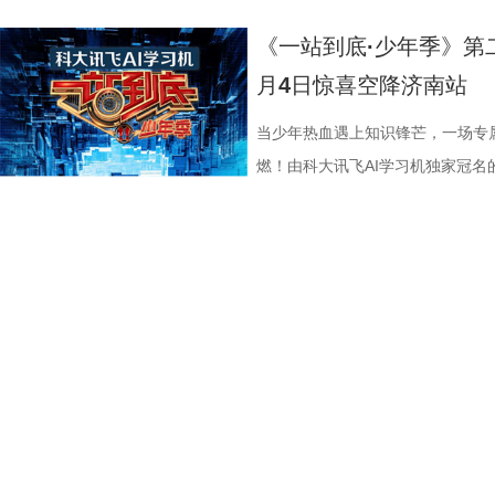
ROOD HK LIMITED、大喜
司、深圳市八合里投资有限公司、
回！
“苏超”最大的悬念！ 目前，常规
花板”。这部限制级猛片不仅延续
余年的不朽经典，是无数影迷心中
细节，并感谢观众对影片的支持和
影业有限公司、万维仁和（北京）
宝有限公司、比高集团控股有限公
绩，排名积分榜倒数第一的同时，
作为主要场景，在逼仄高压的船舱
西部片等美学完美融合，搭配极致
作和浓烈情绪的双重输出，直接又
《一站到底·少年季》第
限公司、深圳市八合里投资有限公
辉海外电影有限公司、北京我行文
谓“穷则思变，变则思通”，7月1
围攻，将以贴脸搏杀、招招见血的
配乐卡点、鲜明的角色塑造、极具
98%、豆瓣评分7.9、淘票票评分9
月4日惊喜空降济南站
月珠宝有限公司、比高集团控股有
限公司、北京锦橙文化传媒有限公
兼任教练员，统筹球队训练、管理
也让杰森·斯坦森标志性的暴力美学
风格和质感，影响了后世无数影视
影《火遮眼》北京路演现场图-大合影
品，星辉海外电影有限公司、北京
技术有限公司联合出品。影片将于明
韩崑（kun）担任守门员教练；戴
力全开 海外口碑未映先热 点燃期
着深厚的缘分。当年影片大量内景
卷出动作戏新高度 电影《火遮眼
当少年热血遇上知识锋芒，一场专
传媒有限公司、北京锦橙文化传媒
赛，我们影院见！
文、英语、塞尔维亚语，持欧足联
身亡后，贴身保镖科尔·里德被栽
昆汀率剧组在此驻扎拍摄长达三个
的巅峰对决，一招一式不留退路，
燃！由科大讯飞AI学习机独家冠名
科网络技术有限公司联合出品。影
2017年就担任镇江华萨文旅足球
捕，也为了查明真相、替老板复仇
演“疯狂88人”，并联合一众中方
听冲击。北京路演现场，观众称赞
式启动选手招募。作为全国青少年
这场融汇喜剧色彩与竞技魅力、兼
执行主教；2018年，出任镇江华
外卷入一场牵涉国际势力的巨大阴
汀深度热爱邵氏经典功夫片，《杀
解都一览无余，彰显出“港产动作片
打磨、题目梯度、内容设计上也将
练。 展望后续的比赛，刘丹表示
上密室死斗正式打响。 影片在海
深受经典港式武侠熏陶。 此次定档
了”的终极混战戏，谢苗透露总共拍
的线下城市赛也同步火热开启，首
练组也会给队员带来一些新鲜感，
纷纷留言表示期待，直言：“记忆中
原昆汀导演原生创作意图的终极导
不仅五位演员之间需要默契，还要
宇城隆重举办。新一季的智慧风暴
们会努力提供一切可能的帮助，去
一定第一时间冲进影院！”也有网友
《杀死比尔2》，更追加多段从未公
时，只为捕捉到最完美的动作瞬间
力与临场风采的“小小站神”！ 首季斩
球、得一分、赢一场去逐步完成。”
戏干净利落，一枪爆头的场面刺激
中场休息，让大家更为舒适观影，
忆犹新。有个镜头是王伟被打到一
接暑期档 回顾上一季，《一站到底
是对主队给予了最大的支持。“现
宴。”“没想到短短二十秒的预告里
不容错过的大银幕体验。 血色宿命
柏龙扎向纳文的刀，为找准出刀、
艺赛道，交出了一份惊艳的行业成绩
敢拼！”“我们只需要轻装上阵，胜
还能一人爆头多个敌人，干净利落的
尔：血色全传》以极致惨烈的悲剧开
坦言，拍摄这部电影的心理压力有
突破1%，稳居同时段收视TOP2
台留言道。 那么，究竟是泰州队如
斯坦森最具代表性的动作风格的同
展开，层层递进谱写了一场贯穿全
来，全都不怕累、自己卷，却也因
面引爆。整季节目全网曝光量超16