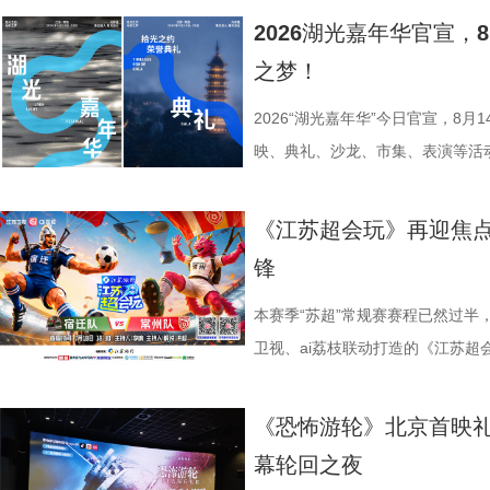
张謇立足中华文化、拥抱时代
02两座旅游驿站，在“婚拍友好驿
加持、学科专家权威解读，以科学
化广电和旅游局、盐城经济技术开
2026湖光嘉年华官宣
大变局下，张謇的人生贯穿了甲午
宾还会前往独墅湖月亮湾码头，体
子告别被动学习，培养自主学习、
公司、中子星（陕西）影业有限公
之梦！
点，其个人命运与国家命运紧密相
翔雕塑，嘉宾们将登上128米亚洲
力。 节目通过抢位赛、团队轮
达文化传媒公司联合主办，盐城师
架，以“实业报国”为主轴，围绕张
鸡湖全景，随后前往苏州当代美术
方位检验少年们的综合素养。首轮
活动当天，众多知名编剧、导演、
2026“湖光嘉年华”今日官宣，8
以充满张力的情节脉络再现丰满立
动。夜幕降临，活动转场至圆融天幕
年凭借扎实数理基础与超快临场反
人齐聚一堂，共同见证文学与影视
映、典礼、沙龙、市集、表演等活
担当精神，能与当代青年在职
天幕上滚动播出。最后，所有人登船
定基础。紧接着的团队轮答赛考点
了一场关于IP价值转化与产业生态
由此开启的一场夏日约会。湖光嘉年
集结顶尖创作力量，白玉兰、
节，参与者将获颁“觅缘通关证书”。 
料，掌握幻方、数独、杨辉三角、
作，点亮IP改编新航向 作为本次
「观看」「典礼」「理解」「生活
《江苏超会玩》再迎焦
稀缺性，创作的高品质，进一
扰》官方微博、抖音、视频号及a
综合常识等多元内容，极致考验全
视改编价值潜力榜”的发布备受瞩
爱电影、爱生活的人，在常熟的湖
锋
海潮生》汇聚了一众优秀主创。总
共同展示各打卡点特色风景。8月1
可直接解锁终极项目挑战专属资
《小说月报》《小说月报·大字版
连接的集体体验。 同步发布的主
之一，总导演王伟民执导过《孤舟
与心动的城市漫游，一次《非诚勿
阵作为终极试炼的PBL项目挑战
名文学期刊2024年第9期至2025
步路线“雄鹰线”为灵感、以“雕刻
本赛季“苏超”常规赛赛程已然过半
陈敏正担任造型指导、《天下长河
片11.png
的知识全部投入实操应用，在任务
影视改编潜力的佳作，旨在为影视
线路相映成趣，将为观众打开一条
卫视、ai荔枝联动打造的《江苏
的纪兆龙担任美术指导，还邀请了
巧、高阶速算、幻方构造原理，搭
接的桥梁。 第二届“中子星·小说
市生活相融共生的别样魅力。 银幕
决，小屏同步直播南通队VS扬州
慎欣担任本剧顾问。 在演员阵
典古诗词，实现数理逻辑与传统文
复评阶段共有18篇作品入围，涵
湖光嘉年华下属的「观看」单元，
袂为大家带来比赛的精彩解读。目
《恐怖游轮》北京首映礼
天团”。白玉兰奖、飞天奖双奖得
维、统筹能力、抗压能力与团队
团的深入研讨与审慎评议，最终9
性与商业性的展映片单。不仅如此
分，宿迁队凭借净胜球优势排名第
幕轮回之夜
其擅长诠释兼具风骨与情怀的形象
宇轩、陈铭意两位专业领队分别带
终评的9篇作品分别为： 活动现
深度融合常熟的自然肌理与人文底
球队的排名位次。 大胜无锡士气高