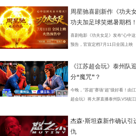
所写——“越挣扎，越循环”，当命
懂内容，成为无数家长首选亲子自
大看点 纵观整部影片，其
手和层出不穷的圈套，这支内忧外患
题。 本期节目，北京中医药大学
借精妙绝伦的叙事结构、层层递进
周星驰喜剧新作《功夫女
能成为下一次循环的起点。不少首
育硬核体系，早在考拉落地十年前
核，无疑构成了吸引观众的核心亮
肋？预告悬念感十足，令人对正片走
学院院长的李峰师父从摸脉切入，
无数观众心中的烧脑神作。影片豆瓣
功夫加足球笑燃暑期档
悚片”“值得反复细品”。有观众评
株桉树，每日供应上千斤新鲜枝叶
怀。作为无数影迷心中的喜剧标志
报则以强烈的反差感抓人眼球。大
场给成员们摸脉判断状态，不仅说
无数影迷奉为“人生必看的悬疑电影之
自我惩罚。大银幕放大宿命的无力
属居所、定期火焰消毒树架、夏令
片独特的号召力。相信此次新作不
悠闲。看似是一群闲散自在的小人
少年团展开睡眠知识问答，从几点
副本.jpg 无限循环鼻祖首登内地
喜剧电影《功夫女足》发布“心中这
板。” 还有影迷指出，在观众已经
环境 繁育科普更是干货满满，考拉仅
一次对经典喜剧基因的深情回望，让
现得淋漓尽致。这群惹不起的市井
办，美食奖励不断加码。面对这些
次《恐怖游轮》首次登陆中国内地
预告，官宣定档7月11日全国上映
轮》的口碑仍旧坚挺，逻辑也仍经
大小，需在育儿袋发育半年；幼崽
剧感动。 在情怀的依托下
这份悬念，唯有走进影院方能揭晓。
助眠小妙招？ 2、痛经不要硬扛！
究剧情细节、绘制时间线、分析循
早已成为经得住时间考验的作品。
树叶；野外考拉单胎进化逻辑、野
胜。第二大看点则聚焦于原汁原味
星驰导演的电影素以天马行空、充
走廊”，“钝刀割肉”“疼到眼前一
机会，还是一场迟到了17年的大银
《江苏超会玩》泰州队
构，经典真的永远不过时。” 上映
等专业知识，都通过日常饲养场景
看，电影依然保留着那种荒诞中透
建出自洽而动人的世界观，将日常
李雅娟分享自己的痛经经历，陈妍
迷圈层到大众观众，这部作品始终
分“魔咒”？
批观众纷纷在社交平台分享观后感：
完整野生动物保育知识，真正实现看纪
路的台词设计层出不穷，力求让观
对人物成长与团队精神的深刻观照
的“忍忍就好”吗？ 杭州市中医院
循环逻辑的推演以及隐藏细节的分
完立刻想二刷”。这些评价也印证
图片12 (1).jpg 一场双向奔
生活细节的独特解构。 与
因，他将功夫足球的舞台拓展至全
红汤、暖宝宝等日常话题，带领国
影迷深夜研究剧情的经典之作终于
今晚，“苏超”赛场“超”级好看！由
十七年，它同样属于今天。豆瓣8.
数粉丝自发蹲守更新、记录每只考
的大胆突破。第三大看点则是功夫
各种稀奇古怪的招数与功夫绝技混
活经验答对师父问题，被夸“适合学
大银幕所带来的沉浸体验将进一步
超会玩》将大屏直播泰州队VS镇江
留名的经典，而首次登陆内地大银
有人每周奔赴园区只为远远看一眼
统的功夫招式与绿茵竞技巧妙交织
但不显凌乱，反而因独特的喜剧逻
误区，师父还会现场教学哪些缓解痛经
复出现的场景、每一个细微的伏笔
州队、无锡队VS宿迁队、徐州队V
轮》正在全国院线热映。风暴已至，
频，屏幕内外，一场人与考拉、平
思。传球、防守与射门在此处演化
疯狂创意，将足球竞技、各路奇招
公堂，三高风险藏不住了 三高离
得前所未有的震撼呈现。 百万人认
老搭档夏宇翔一起，为大家带来本
杰森·斯坦森新作确认引
游轮上的秘密，正等待更多观众走
的故事走到了尾声，但属于考拉的
有认知的奇幻设定，不仅展现了女
幕奇观。 在电影《功夫女足》中
了一堂“三高健康课”。预防高血压
轮》豆瓣评分长年保持在8.5，超百
州队2胜3负位列第十，镇江队则
仇
日鲜活，八代考拉大家族在这片专
了兼具燃感与爽感的视觉张
编排上。影片中，女足队员们性格
认识高血压风险，陈妍希“屡屡中招
第 191 位。相比单纯依靠反转
场比赛既是荣誉之战，更事关常规