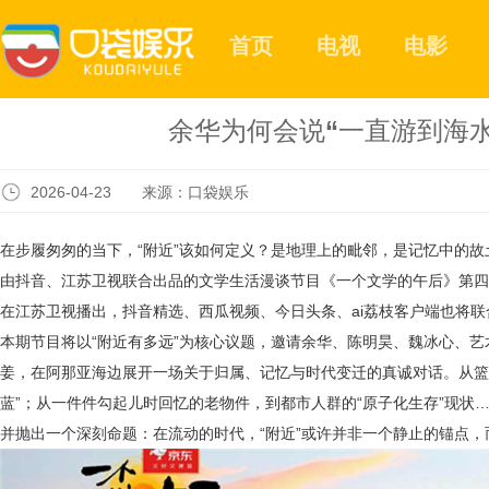
首页
电视
电影
余华为何会说“一直游到海
2026-04-23 来源：口袋娱乐
在步履匆匆的当下，“附近”该如何定义？是地理上的毗邻，是记忆中的
由抖音、江苏卫视联合出品的文学生活漫谈节目《一个文学的午后》第四期，将
在江苏卫视播出，抖音精选、西瓜视频、今日头条、ai荔枝客户端也将联
本期节目将以“附近有多远”为核心议题，邀请余华、陈明昊、魏冰心、
姜，在阿那亚海边展开一场关于归属、记忆与时代变迁的真诚对话。从篮
蓝”；从一件件勾起儿时回忆的老物件，到都市人群的“原子化生存”现状…
并抛出一个深刻命题：在流动的时代，“附近”或许并非一个静止的锚点