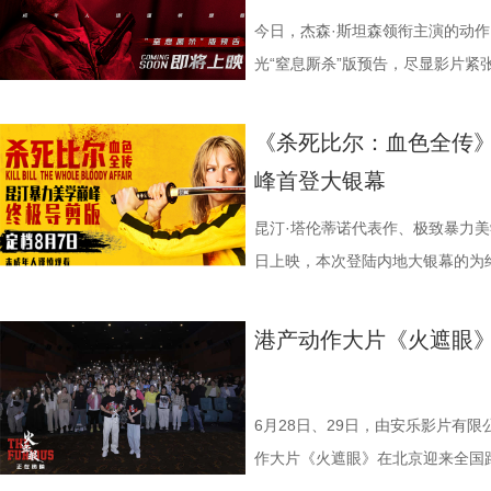
国、助力野生考拉种群复壮的保育计划也
素的包裹之下，影片最能触动观众
源。夸张技能混搭竞技场面，碰撞
笑点拉满。含盐量竞猜中，面包、
惊悚、命运寓言与人性剖析巧妙融
州队主场不容有失，“冠军泰”盼逆
今日，杰森·斯坦森领衔主演的动
14.jpg 我们暂时和这段温柔的
四大看点在于接地气的小人物成长
集笑料中展现一支队伍从摩擦到凝
藏最深的“盐”值刺客？随后，高卿尘
的故事世界。许多观众在首次观影
比赛！ 此前四场比赛，泰州队接
光“窒息厮杀”版预告，尽显影片紧
不会消散，看过考拉母子间的不舍
她们在面对强敌和外界施压时，同
长和坚持。这份奇思，正是《功夫
次上手诊脉，现场又紧张又好笑。
为寻找那些隐藏在细节中的线索与
仅在扬州身上全取三分，表现可以
与肃杀氛围扑面而来。《怒之杀》
危物种保护的重量后，心底生出对
真实的脆弱与挣扎，让她们在团队
足》由周星驰执导并编剧，张小斐
瓜、小夜灯接连登场“喊冤”，国医
影片讲述了单亲母亲杰丝（梅利莎
核心阵容的流失。新赛季，泰州队
银幕复仇爽片，在延续其拳拳到肉
《杀死比尔：血色全传》
我们静静期待下一次相逢，再走进
也更容易让身处现实中的普
藤健特别出演，艾米、雪野、蔡思
脂环节，李雅娟自述是高血脂患者
中遭遇风暴，众人被迫弃船，登上一
心轮换出现断层。如此一来，球队
爆头的感官冲击，点燃动作片影迷期
峰首登大银幕
大家族的故事仍在继续，我们的故
女足》由周星驰执导并编剧，张小
靖、张继聪、欧阳万成友情出演，
入“问诊”状态，从饮食到作息层层
的游轮早在1930年便已失踪，船
频出现漏洞。目前，泰州队失球数达
·斯坦森领衔主演，将以生猛复仇
佐藤健特别出演，艾米、雪野、蔡
洪蕾、施予斐、景如洋、李奕臻、
护法”，哪种抗阻运动有助于预防高
接踵而至的凶杀事件，将杰丝拖入
的压力可想而知。 不过，好消息
命的设定，为观众带来一场新鲜刺激
昆汀·塔伦蒂诺代表作、极致暴力美
阳靖、张继聪、欧阳万成友情出演
桐侥、张娣主演，张琪、房岩、邓月
人的深夜困扰，到女性经期健康课，
历同一段噩梦，而每一次循环都隐
明显回升，以1:0赢下了这场“宿
杰森·斯坦森硬核暴击贴脸输出 密
日上映，本次登陆内地大银幕的为
七、洪蕾、施予斐、景如洋、李奕
唐香玉、李明远、苗溢伦、鄂靖文、A
将会收获哪些生活里的健康智慧？锁定
报中，杰丝手持染血利斧站立于邮
南通队上下兴奋异常。打进制胜一
厮杀”版预告中，杰森·斯坦森孤身
作，影片承载着几代影迷的情怀与
霞、崔桐侥、张娣主演，张琪、房岩
别出演，由深圳电影制片厂有限公
枝播出。更多身体发出的“小信号”
出另一个自己。上下颠倒的人物构
好，急需要一场翻身仗，大家都咬
堵与追杀，以凌厉身手展开绝地反
档，大银幕原汁原味展现昆汀·塔
港产动作大片《火遮眼
勉恒、唐香玉、李明远、苗溢伦、鄂靖
公司、中国电影产业集团股份有限公司
现出影片浓烈的悬疑惊悚氛围，也
球！” “泰州发布”则用“一场久违
追逐、持刃肉搏、贴脸爆头等动作
独家动画片段、上下篇章合映，一
冯禧特别出演，由深圳电影制片厂
有限公司、未来资本投资管理有限公
命。海报上方“越挣扎 越循环”的
分拼出了血性，拼出了骄傲，更拼
搭配快节奏的镜头调度，让影片的
_20260702101109.jpg 
业有限公司、中国电影产业集团股份有
HK LIMITED、大喜市影视文
重复，每一次试图逃离的努力，都
名垫底的镇江队，泰州队能否继续上
动作明星之一，杰森·斯坦森凭借
汀最具代表性的传奇作品，《杀死
6月28日、29日，由安乐影片有
资管理有限公司、未来资本投资管理
限公司、万维仁和（北京）科技有
轮》将于7月17日全国上映。这个
江队官宣调整教练团队 镇江队什
经典银幕硬汉形象，其干净利落的
美学、引领潮流的符号化风格、极
作大片《火遮眼》在北京迎来全国