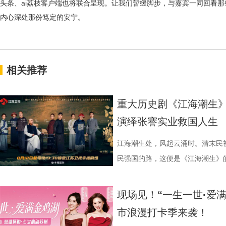
头条、ai荔枝客户端也将联合呈现。让我们暂缓脚步，与嘉宾一同回看那
内心深处那份笃定的安宁。
相关推荐
重大历史剧《江海潮生》
演绎张謇实业救国人生
江海潮生处，风起云涌时。清末民
民强国的路，这便是《江海潮生》的故
幸福剧场播出。 作为国家广
材文艺创作资助项目、 江苏省广
现场见！“一生一世·爱
历史敬意与文化匠心。该剧由江苏
市浪漫打卡季来袭！
份有限公司、中共南通市委宣传部