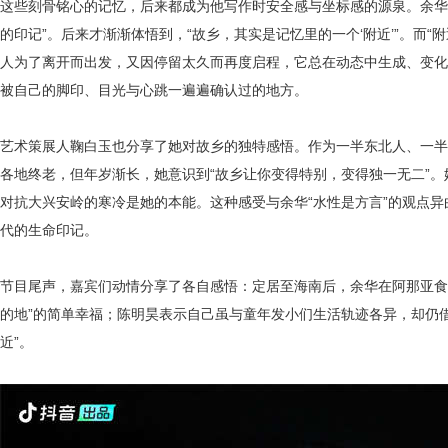
这些刻骨铭心的记忆，后来都成为他写作时安全感与坐标感的源泉。余华
的印记”。后来才渐渐体悟到，“故乡，其实是记忆里的一个‘附近’”。而“
人为了离开而出发，又因停留太久而再度启程，它总在动态中生成、变化
被自己的脚印、目光与心跳一遍遍确认过的地方。
艺术策展人鞠白玉也分享了她对故乡的独特感悟。作为一半东北人、一半
各地终老，但年岁渐长，她意识到“
故乡让你变得特别，变得独一无二
”
对抗大兴安岭的寒冷是她的本能。这种感受与余华“水性是方言”的观点
代的生命印记。
节目尾声，嘉宾们动情分享了各自感悟：定居至海南后，余华在阿那亚食堂
的地”的简单幸福；陈明昊表示自己虽与童年发小们生活轨迹各异，却仍
近”。