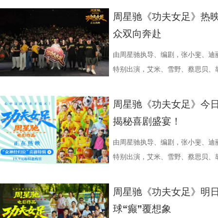
配套体系。 多方联动：共筑影视生
活烟火气的沉浸式体验。「特色市
届亚军南通队，而且最近三场比赛
陆内地影院。相比电脑与手机屏幕
座”，一句“我有时候也会”瞬间把
爱的考拉、动人的保育故事与专业
周星驰《功夫女足》热映
秀文学作品的展示平台，更是多方
与生活美学的文化奇遇。「演出快
三连胜的同时，稳居积分榜第四位，
片的悬疑氛围与情绪张力——每一
传授预防口诀和推经点穴降压操，夏
心的观看回忆。 图片1 (1).jpg 图
众双向奔赴
场，江苏世纪新城集团、中子星影
律互动中点燃欢乐氛围。「全城多
下来常州队将迎来“魔鬼”赛程，除
一次命运轮回的开启，都将在影院
边学边练，陈妍希却忍不住笑称：“
松弛日常 整部纪录片没有戏剧化
议，此举标志着三方将在剧本开发
动，让光影之美成为点亮常熟的景
队、无锡队和苏州队，稍有不慎排
验 限定周边引爆收藏热情 首映礼
年团开启“肾气大测评” 新师父刘
生活，把独一份的“软萌治愈”送到
由周星驰执导、编剧，张小斐、迪
构建可持续发展的影视产业生态。
限公司、常熟市人民政府主办，中
终保持着很清醒的认识。“今年各
雾海面”——血色海面上的巨轮正驶
率先开启。夏之光意外获评“夯中之
拉明星天团：自带贵公子气质、一
特别出演，艾米、雪野、蔡思贝、
丰富了活动内涵。都市剧《余音》
意（北京）电影有限公司、中影（
都赢得很艰难。7月、8月的四场
围从银幕延伸至现实。8位coser
专属“健康测评”，现场笑料不断。
眼里只有干饭、冲锋像小坦克的食
足》爆笑热映中。
要取景地，通过影像语言展现盐城
传部、常熟高新技术产业开发区、常
心态，一场场打、一场场做准备。”
位蒙面版“杰丝”穿梭于人群之间，
号？刘兰英师父带领国医少年团通
席睡眠官笑哥； 当年四处示爱、如今
周星驰《功夫女足》今日
了“剧有料”分享活动，邀请陈宇、
至18日，以拾光为名，赴光影之
卫“项羽故里”的荣光，还是常州队迎
影迷准备了极为丰富的限定周边。
传授养耳、护肾的实用小妙招。高卿
动给后辈让道的Edison； 16 岁
揭秘喜剧盛宴！
张楚、老藤等业内大咖，围绕“什么
卫视、ai荔枝《江苏超会玩》，
邮轮甲板之上，脚下猩红海面如同
趣的互动中，大家也对肾脏健康有
日常； 还有黏着妈妈不肯独立的“妈宝”洋
达观众”的主题展开深入探讨，围
彩！
游轮舷窗画面明信片，用手掌摁住
身“肾先生”代言人 什么习惯最伤
戳中全网可爱画面至今历历在目：
由周星驰执导、编剧，张小斐、迪
花。 随着盐城师范学院青年影视
掌，似乎有人试图呼救。电影中经典的“G
持人，与“肾先生”展开一场爆笑访
落的笨拙身形、搬新家后被雌性邻
特别出演，艾米、雪野、蔡思贝、
地的揭牌，盐城在影视人才培育方
化为透卡和斧头透扇，观众可在任何
识肾脏健康。 随后，刘兰英师父
一次离开妈妈，独自和哥哥姐姐相
足》发布“众神经归位”喜剧特辑和
学、影视、文旅等多方资源，将有
里，仿佛也在呼吁观众都进入影院
法。陈妍希挑战养生饮品，喝出“痛
加修饰的可爱治愈，在快节奏生活
影官宣至今，收获了大量网友的关注
周星驰《功夫女足》明日
有全国影响力的影视文化高地和文
神秘人的徽章，撕开后竟显露女主
不留情，高卿尘体验后直呼“一下子
幕里满是“看完瞬间抚平内耗”“考
众顶尖球队即将展开一场前所未有
球“癫”覆想象
似乎和刚进入第一轮循环的杰丝一
单实用的养肾方法，等待国医少年
5.jpg 图片6 (1).jpg 藏在
直接拿了地狱难度剧本？！对手各