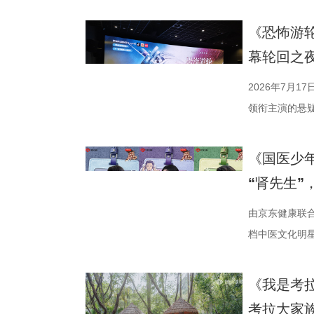
接的桥梁。 第
市生活相融共生
决，小屏同步
复评阶段共有
湖光嘉年华下
袂为大家带来
《恐怖游
团的深入研讨
性与商业性的
分，宿迁队凭
幕轮回之
终评的9篇作
深度融合常熟
球队的排名位次
动总策划及推
观众在不同的
日，最精彩的
2026年7月
介。他结合市
影片，都将通
高驰的梅开二度
领衔主演的悬
及影视化潜力
将举办“拾光
全队上下士气
举办“一起登船
引。 第二届“
以“回望十年光
在他看来，无
被全球影迷奉为
《国医少
文学与影视跨
及“拾光伙伴
动和顽强拼抢
登内地大银幕 
“肾先生”
耕优质文本，
一个黄金时代的
力付出。”高驰
精妙绝伦的叙
注入不竭动力。
年华的精神角
分，凭借净胜
数观众心中的烧
由京东健康联
的另一大亮点是
形交流、开放
本轮无锡队轮
列豆瓣电影TO
档中医文化明星
体，1992造
的平台。「大
对此，宿迁队
观众，这部作
视、ai荔枝播
化”的全产业
打造专业电影
对任何一个对
推演以及隐藏
健康、护肾课
《我是考
后期制作中心
界，打造专属
号，当时外界
·乔治饰）与
单实用的养生
考拉大家