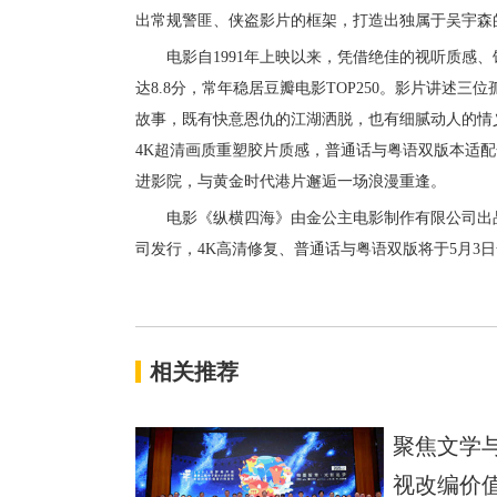
出常规警匪、侠盗影片的框架，打造出独属于吴宇森
电影
自
1991年
上映以来，凭借绝佳的视听质感、
达
8.8分，
常年稳居
豆瓣电影
TOP250
。影片讲述三位
故事，既有快意恩仇的江湖洒脱，也有细腻动人的情
4K超清画质重塑胶片质感，
普通话与粤语
双版本适配
进影院，
与黄金时代港片
邂逅一场浪漫重逢
。
电影《纵横四海》由金公主电影制作有限公司出
司发行，
4K高清修复
、普通话与粤语双版
将于
5月3
相关推荐
聚焦文学
视改编价