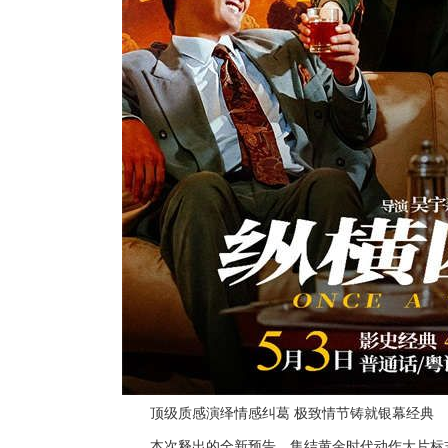
顶级质感演绎情感纠葛
极致情节铸就银幕经典
本次释出的全新预告，集结
黄金时代
动作大片标