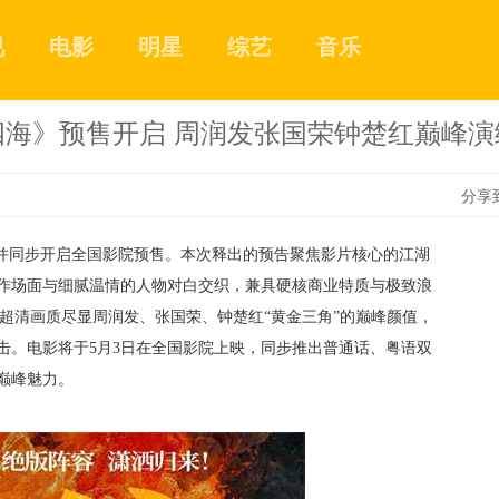
视
电影
明星
综艺
音乐
四海》预售开启 周润发张国荣钟楚红巅峰演
分享
，并同步开启全国影院预售。本次释出的预告
聚焦
影片核心的江湖
1
作场面
与
细腻温情
的人物对白
交织
，
兼具硬核商业
特质与极致浪
超清画质尽显
周润发
、
张国荣
、
钟楚红
“黄金三角”的巅峰颜值，
击。电影
将于
5月
3日在全国影院上映
，同步推出普通话、粤语双
2
巅峰魅力。
3