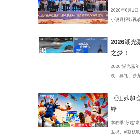
2026年8月1
小说月报影视
活动由中国世
化广电和旅游
2026湖
公司、中子星
之梦！
达文化传媒公
活动当天，众
2026“湖光
人齐聚一堂，
映、典礼、沙
了一场关于IP
由此开启的一场
作，点亮IP改
「观看」「典
《江苏超
视改编价值潜
爱电影、爱生
锋
《小说月报》
连接的集体体
名文学期刊20
步路线“雄鹰线
本赛季“苏超
影视改编潜力
线路相映成趣
卫视、ai荔