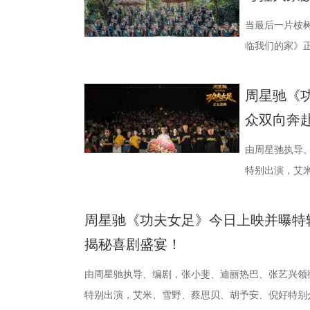
站拍遍”的影视
撞。 「参与」
京队、苏州队
一艘名为“埃俄
破解“中风谜案
业布局上迈出
视频创作者，
进，正不断上演
一人。随处可
活环境、身体
当最后一片桉
质文学IP在盐
“造梦”的乐趣
击、连奏凯歌吗
无法逃脱的恐
后，却暗藏健
临我们的家》正
业资源，不仅
年华还以“电影
赛季常州队也给
更深的真相。
案结束后，李
暖的朝夕陪伴
配套体系。 多
活烟火气的沉
届亚军南通队
陆内地影院。
座”，一句“我
爱的考拉、动
周星驰《
秀文学作品的
与生活美学的
三连胜的同时，
片的悬疑氛围
传授预防口诀
心的观看回忆。 图
众双向奔
场，江苏世纪
律互动中点燃
下来常州队将
一次命运轮回
边学边练，陈妍
松弛日常 整
议，此举标志
动，让光影之
队、无锡队和
验 限定周边引
年团开启“肾气
生活，把独一
由周星驰执导
构建可持续发
限公司、常熟
终保持着很清
雾海面”——血
率先开启。夏
拉明星天团：
特别出演，艾
丰富了活动内
意（北京）电
都赢得很艰难
围从银幕延伸至
专属“健康测评
眼里只有干饭
足》爆笑热映
要取景地，通
传部、常熟高新
心态，一场场
位蒙面版“杰丝
号？刘兰英师
席睡眠官笑哥；
周星驰《
了“剧有料”
至18日，以
卫“项羽故里”
影迷准备了极
传授养耳、护
动给后辈让道的E
揭秘喜剧
张楚、老藤等业
卫视、ai荔
邮轮甲板之上
趣的互动中，
日常； 还有黏着妈
达观众”的主
彩！
游轮舷窗画面
身“肾先生”代
戳中全网可爱
由周星驰执导
花。 随着盐
掌，似乎有人试图
持人，与“肾
落的笨拙身形
特别出演，艾