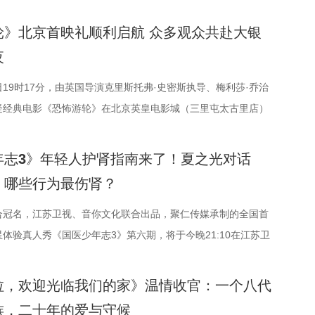
二届“中子星·小说月报影视改编价值潜力榜”的评选异常激烈，
的别样魅力。 银幕内做电影美梦，银幕外致敬造梦的人 2026
直播南通队VS扬州队的比赛。主持人李响、解说员洪超将继续联
18篇作品入围，涵盖短篇、中篇、科幻三大类别。经过终评评委
属的「观看」单元，将精选中外经典电影，为观众献上兼具艺术
比赛的精彩解读。目前，在积分榜上，宿迁队与常州队同积12
轮》北京首映礼顺利启航 众多观众共赴大银
与审慎评议，最终9篇作品脱颖而出，成功入选终评榜单。 入选
展映片单。不仅如此，展映还将因地制宜打造多元化放映场景，
借净胜球优势排名第三。这场比赛的胜负走向，将直接决定两支
夜
品分别为： 活动现场，主办方为上榜作者颁发荣誉证书。榜单活
的自然肌理与人文底蕴，在常熟的湖光山色里搭建户外银幕，让
。 大胜无锡士气高涨，宿迁主场静候强敌 “苏超”上一个比赛
介人、著名编剧、导演陈宇对上榜作品进行了影视改编价值推
自然与文化场域中，获得前所未有的沉浸式光影体验。本次展映
对决当属宿迁队客场挑战无锡队。最终，宿迁队反客为主，凭借
17日19时17分，由英国导演克里斯托弗·史密斯执导、梅利莎·乔治
场前景与创作经验，深度剖析了每部作品的故事内核、人物塑造
过公益放映形式开放预约，借此让电影回归大众。 「典礼」单元
，以4:2战胜无锡队，终结对手不败金身。这场胜利，让宿迁
疑经典电影《恐怖游轮》在北京英皇电影城（三里屯太古里店）
，为后续的IP孵化与影视改编提供了专业而富有洞见的方向性指
之约荣誉典礼”，邀请幕前幕后电影人，星光汇聚点亮常熟。其将
高涨。进球功臣高驰表示，这场比赛队友们的发挥都十分出彩。
坠入循环”主题首映礼。300名影迷齐聚一堂，共同见证了这部
中子星·小说月报影视改编价值潜力榜”的圆满落幕不仅是对过往
影、致敬同行伙伴、开启全新未来”为主线，在表彰“拾光影人”
锡队是综合实力很强的队伍，自己和队友只能全程依靠高强度跑
“无限循环题材鼻祖”的影片首次登陆内地大银幕。 17年经典首
年志3》年轻人护肾指南来了！夏之光对话
界探索的深度回望，更是一个崭新的起点。未来，榜单将持续深
”的同时，回望中国电影的发展脉络与人物足迹，共启中国电影下
创造进攻机会。“这份来之不易的胜利，离不开每一名队友的全
百万人认证必看神作 自2009年问世以来，《恐怖游轮》便凭借
，哪些行为最伤肾？
期待更多好故事从这里走向荧幕，持续为影视产业的高质量发展
篇章。 每一次思想的碰撞，都将抵达梦的更深处 作为湖光嘉
表示。 目前，在积分榜上，宿迁队与常州队、苏州队同积12
事结构、层层递进的悬疑反转以及令人细思极恐的结局，成为无
 产业共振：1992造梦局开街，构筑影视文旅新地标 本次活动
落，「理解」单元将为观众呈现对谈系列活动。「沙龙」将以环
球优势暂列第三位，与排名第二的无锡队也只有2分的差距。在
脑神作。豆瓣评分长年保持在8.5，累计超过百万人打分，位
合冠名，江苏卫视、音你文化联合出品，聚仁传媒承制的全国首
1992造梦局的正式开街。作为盐城“短剧之城”建设的核心载
互动与轻社交形式，为不同电影爱好者提供一个全方位交流学习
空的情况下，宿迁队若能全取三分，将让自己的排名更进一步。
P250第191位。从论坛时代到短视频时代，从影迷圈层到大众
体验真人秀《国医少年志3》第六期，将于今晚21:10在江苏卫
梦局依托丰富多元的拍摄场景，已构建起“创作—拍摄—制作—孵
师班」则将邀请顶级电影创作者亲临现场，以大师公开课形式，
主教练张玉宁却显得十分谦逊，在采访中直言“宿迁是弱队”，面
品始终保持着惊人的讨论热度——关于结局的解读、循环逻辑的
出。本期，国医少年团不仅将破解“中风谜案”，还将解锁望耳识
链影视生态。街区不仅拥有多种主题的实景拍摄基地，还配套了
课堂。「工作坊」将以沉浸式实践工作坊的形式，拓宽创作边
手都要立足于拼。本赛季开始前，张玉宁曾喊出“进入前八”的口
细节的分析至今仍层出不穷。 影片讲述了单亲母亲杰丝（梅利莎
堂、健康求真等精彩内容。哪些健康误区值得警惕？又有哪些简
拉，欢迎光临我们的家》温情收官：一个八代
、服装道具库、艺人库等专业服务，致力于实现“一城千面、一
艺术工坊。这不仅是一场观影盛会，更是一次思想与创造的碰
普遍认为宿迁队完成该目标存在不小难度。但随着它接连战胜南
一群朋友乘游艇出海游玩，途中遭遇风暴，众人被迫弃船，登上
妙招值得收藏？答案即将揭晓！ 病发现场抽丝剥茧，国医少年团
族，二十年的爱与守候