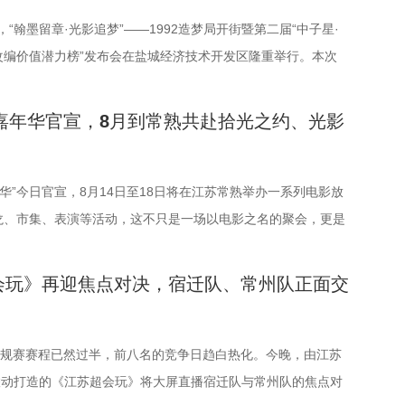
日，“翰墨留章·光影追梦”——1992造梦局开街暨第二届“中子星·
改编价值潜力榜”发布会在盐城经济技术开发区隆重举行。本次
界电影学会、江苏省作家协会、中共盐城市委宣传部、盐城市文
局、盐城经济技术开发区指导，江苏世纪新城投资控股集团有限
光嘉年华官宣，8月到常熟共赴拾光之约、光影
（陕西）影业有限公司、百花文艺出版社、陕西文投（影视）艺
司联合主办，盐城师范学院、盐城幼儿师范高等专科学校协办。
多知名编剧、导演、作家、行业专家、平台代表及影视公司负责
嘉年华”今日官宣，8月14日至18日将在江苏常熟举办一系列电影放
共同见证文学与影视两大艺术形态的深度对话与跨界共振，开启
龙、市集、表演等活动，这不只是一场以电影之名的聚会，更是
价值转化与产业生态构建的思想盛宴。 榜单揭晓：九部潜力佳
夏日约会。湖光嘉年华以“拾光之约 光影之梦”为主题，设立
编新航向 作为本次活动的核心环节，第二届“中子星·小说月报影
礼」「理解」「生活」「参与」五大主题活动单元，邀请每一个
会玩》再迎焦点对决，宿迁队、常州队正面交
力榜”的发布备受瞩目。该榜单经过严格筛选与专业评审，从
活的人，在常熟的湖光山色中，共同完成一次关于观看、感受与
《小说月报·大字版》《小说月报原创版》《科幻立方》四本知
验。 同步发布的主视觉海报与主题活动单元海报，以常熟热门徒
24年第9期至2025年第12期上刊载的480余篇小说中甄选出最具
”为灵感、以“雕刻现在 飞向未来”为寓意，绚烂的湖面与斑斓的
”常规赛赛程已然过半，前八名的竞争日趋白热化。今晚，由江苏
的佳作，旨在为影视行业输送优质文本，搭建文学与影视高效对
，将为观众打开一条光影与现实交织的道路，解锁影像艺术与城
枝联动打造的《江苏超会玩》将大屏直播宿迁队与常州队的焦点对