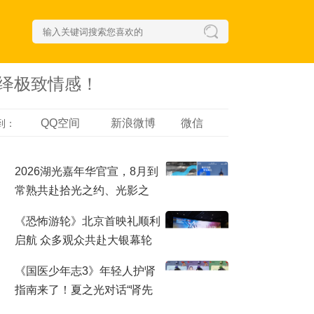
绎极致情感！
QQ空间
新浪微博
微信
到：
2026湖光嘉年华官宣，8月到
常熟共赴拾光之约、光影之
梦！
《恐怖游轮》北京首映礼顺利
启航 众多观众共赴大银幕轮
回之夜
《国医少年志3》年轻人护肾
指南来了！夏之光对话“肾先
生”，哪些行为最伤肾？