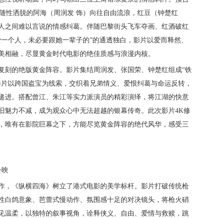
，随性洒脱的阿海（周润发 饰）向往自由流浪，红豆（钟楚红
人之间难以言说的情感纠葛。伴随
巴黎街头飞车夺画、红酒破红
爱一个人，未必要跟她一辈子的”的通透独白，影片以爱而释然、
美相融，尽显
黄金时代电影
的绝佳质感与浪漫内核。
复刻的绝版黄金阵容。影片集结周润发、张国荣、钟楚红组成
“铁
影片以跨国盗宝为线索，交织着兄弟情
义
、爱恨纠葛与命运反转，
递进
。
搭配曾江、朱江等实力派
演员的
精彩演绎，将江湖的快意
旧魅力不减，成为观众心中无法超越的银幕传奇。
此次
影片
4K修
，唯有在影院巨幕之下，方能尽览
黄金
阵容的绝代风华，感受三
公映
作，《纵横四海》树立了港式电影的美学标杆。影片打破传统枪
性白鸽意象、芭蕾式慢动作、氛围感十足的对决镜头，将枪火硝
见温柔，以独特的叙事视角，诠释侠义、自由、爱情与救赎，跳