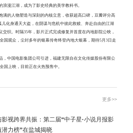
的浪漫江湖，成为
了影史经典的
美学教科书。
饱满的人物塑造与深刻的内核立意，收获超高口碑，
豆瓣评分高
孤儿化身通天大盗，在阴谋与危机中彼此救赎、奔赴自由的江湖
义
交织
。时隔
35年，影片正式完成修复并首度在内地影院公映，
全
国
观众，尘封多年的银幕传奇终登内地大银幕，
期待
5月3日
走
品，中国电影集团公司引进，福建无限自在文化传媒股份有限公
日全国上映，
目前
正在火热预售中。
更多>>
与影视跨界共振：第二届“中子星·小说月报影
值潜力榜”在盐城揭晓