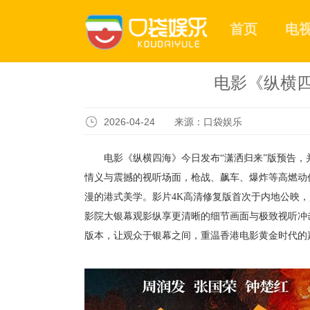
首页
电
电影《纵横
2026-04-24 来源：口袋娱乐
电影《纵横四海》今日发布
“
潇洒归来
”版预告
情义与
震撼的
视听场面，枪战、飙车、爆炸等
高燃动
漫的港式美学
。
影片
4K高清修复
版首次于内地公映，
影院大银幕观影纵享更清晰的细节画面与极致视听冲
版本，让观众于银幕之间，重温香港电影黄金时代的