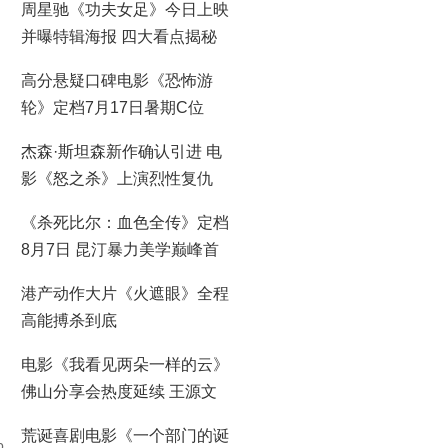
周星驰《功夫女足》今日上映
并曝特辑海报 四大看点揭秘
喜剧盛宴！
高分悬疑口碑电影《恐怖游
轮》定档7月17日暑期C位
杰森·斯坦森新作确认引进 电
影《怒之杀》上演烈性复仇
《杀死比尔：血色全传》定档
8月7日 昆汀暴力美学巅峰首
登大银幕
港产动作大片《火遮眼》全程
高能搏杀到底
电影《我看见两朵一样的云》
佛山分享会热度延续 王源文
淇分享拍摄时鲜活回忆
荒诞喜剧电影《一个部门的诞