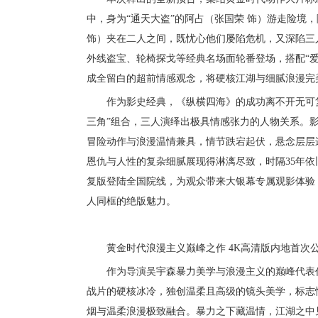
中，身为
“通天大盗”的阿占（张国荣 饰）游走险境
饰）夹在二人之间，既忧心他们屡陷危机，又深陷三
外线盗宝
、轮椅探戈等经典名场面轮番登场，搭配
“
成全留白的超前情感观念，将硬核江湖与细腻浪漫完
作为影史经典，《纵横四海》的成功离不开无可
三角”组合，三人演绎出极具情感张力的人物关系。
冒险动作与浪漫温情兼具，情节跌宕起伏，悬念层层
恩仇与人性的复杂细腻展现得淋漓尽致，时隔
35
年依
复版登陆全国院线，为观众带来大银幕专属观影体验
人同框的绝版魅力。
黄金时代浪漫主义
巅峰之作
4K高清版
内地
首次
作为导演吴宇森暴力美学与浪漫主义的巅峰代表
战片的硬核冰冷，独创温柔且高级的镜头美学，标志
烟与温柔浪漫极致融合。暴力之下藏温情，江湖之中