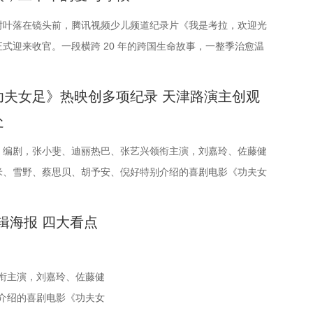
拍摄服务目标。 1992造梦局的开街，标志着盐城在影视文化产
单元则将通过「光影极客限时创作赛」，面向全国遴选优质AI短
、无锡队等传统强队，这支昔日并不被看好的球队一路高歌猛
罗斯”号的神秘游轮。这艘游轮早在1930年便已失踪，船上空无
” “病发现场探案”再度开启，国医少年团化身“健康侦探”，从生
了坚实一步。潜力榜活动与街区载体的深度融合，将有效推动优
开展限时20小时的创作竞赛主题沙龙与作品展映，让更多人享受
“霸王归来”的“好戏”。此番坐拥主场之利，宿迁队能乘胜追
见的血迹、神秘的指示、接踵而至的凶杀事件，将杰丝拖入一个
表现等线索中抽丝剥茧，还原病发真相。看似平常的生活习惯背
树叶落在镜头前，腾讯视频少儿频道纪录片《我是考拉，欢迎光
城落地转化，实现“内容”与“场景”的无缝对接。通过导入优质产
。 梦的乐园不止光影，编织更多现实的乐趣 在电影之外，湖光嘉
？ 常州摇身一变成“常威”，全力冲击四连胜 和宿迁队一样，新
怖轮回——她必须反复经历同一段噩梦，而每一次循环都隐藏着
康危机，四人一路推理、层层分析，最终能否锁定真正病因？ 探
式迎来收官。一段横跨 20 年的跨国生命故事，一整季治愈温
为街区注入了持续的内容活力，也进一步完善了区域的影视文旅
+”为核心设立「生活」单元，多种玩法营造兼具电影氛围感与生
球迷们带来了足够多的惊喜。他们不仅在揭幕战中3:0完胜上
 如今，这部曾陪伴无数影迷深夜研究剧情的经典之作终于首次登
峰师父结合案例揭秘中风预警信号，陈妍希听得频频“对号入
，缓缓落下温柔帷幕。节目上线以来，无数家庭被镜头里软萌可
方联动：共筑影视生态，赋能盐城文旅新篇 本次活动不仅是优
浸式体验。「特色市集」结合电影元素，打造一场融合艺术灵感
，而且最近三场比赛接连战胜镇江队、盐城队、连云港队，喜提
相比电脑与手机屏幕，大银幕所带来的沉浸体验将进一步放大影
有时候也会”瞬间把夏之光吓得连喊“快去医院”。随后，师父现场
人的保育故事与专业详实的自然科普深深打动，留下许多触动人
功夫女足》热映创多项纪录 天津路演主创观
展示平台，更是多方资源联动、共谋发展的合作盛会。活动现
文化奇遇。「演出快闪」将带来充满夏日活力的舞蹈表演，在音
稳居积分榜第四位，从“常宝”摇身一变成为“常威”。 不过，接
与情绪张力——每一次重复出现的场景、每一个细微的伏笔、每
和推经点穴降压操，夏之光秒变“带练老师”，一本正经带着大家
片1 (1).jpg 图片2 (1).jpg 一整季萌趣治愈，解锁考拉专属
赴
新城集团、中子星影业、百花文艺出版社共同签署了战略合作协
欢乐氛围。「全城多巴胺激活计划」则将贯穿全城开展打卡活
迎来“魔鬼”赛程，除了宿迁队之外，将陆续迎战泰州队、徐州
的开启，都将在影院里获得前所未有的震撼呈现。 沉浸式登船体
希却忍不住笑称：“动作越标准越好笑！” 观耳辨健康，国医少
部纪录片没有戏剧化冲突，只用纯粹纪实镜头捕捉考拉家族的松弛
着三方将在剧本开发、IP孵化、人才培养等领域深化协同，合力
美成为点亮常熟的景色。 湖光嘉年华由中国电影产业集团股份有
苏州队，稍有不慎排名或将出现大变化。对此，主教练郑小田始
爆收藏热情 首映礼当晚，英皇电影城大堂被精心还原为一片“迷
大测评” 新师父刘兰英登场，一场趣味十足的“观耳识健康”测试
份的“软萌治愈”送到观众眼前。我们认识了一整个性格鲜活的考
、编剧，张小斐、迪丽热巴、张艺兴领衔主演，刘嘉玲、佐藤健
展的影视产业生态。 此外，一系列配套活动也同步展开，进一步
市人民政府主办，中影江南（苏州）电影产业有限公司、中影创
醒的认识。“今年各个对手都很强，没有弱队，我们每一场比赛
色海面上的巨轮正驶向未知真相，仿佛将“埃俄罗斯”号的神秘氛
之光意外获评“夯中之夯”，陈妍希、李雅娟、高卿尘也纷纷迎来
自带贵公子气质、一见到桉树叶就丢掉偶像包袱的园草小叶子；
米、雪野、蔡思贝、胡予安、倪好特别介绍的喜剧电影《功夫女
涵。都市剧《余音》的开机仪式在现场举行，该剧将以盐城为主
影有限公司、中影（文创）北京电影有限公司、中共常熟市委宣
。7月、8月的四场球，对手的积分都比较靠前，我们还是要放平
现实。8位coser化身电影中的核心角色，2位露脸版“杰丝”与6
”，现场笑料不断。 除了耳朵，身体还有哪些细节藏着健康信
、冲锋像小坦克的食神小九； 一天睡足二十小时、随处皆床的首
中。
过影像语言展现盐城的城市魅力与人文风情。 当天下午，还举办
技术产业开发区、常熟文旅发展集团有限公司承办。 8月14日
打、一场场做准备。”郑小田说道。 那么，究竟是宿迁队继续捍
”穿梭于人群之间，让现场观众仿佛置身于循环之中。 现场还为
父带领国医少年团通过耳朵、指甲等细节了解身体状态，并现场
 当年四处示爱、如今佛系养老的Happy； 曾经霸气护树、主
功夫女足》今日上映并曝特辑海报 四大看点
分享活动，邀请陈宇、宋方金、郭现春、谭凯、韩浩月、贾轶群、
拾光为名，赴光影之梦。湖光嘉年华，让我们与电影同行。
的荣光，还是常州队迎来创纪录的四连胜？今晚19:30，锁定江苏
为丰富的限定周边。精美工艺海报上，杰丝手持染血利斧站立于
肾的实用小妙招。高卿尘现场上演“手搓吴彦祖”名场面，轻松有
dison； 16 岁优雅美人Alice，专属树叶糊配奶粉的老年养生
盛宴！
内大咖，围绕“什么是好故事”“一个故事要穿越多少关隘才能抵
枝《江苏超会玩》，悬念即将揭晓，让我们一起为家乡球队加油喝
，脚下猩红海面如同镜像般倒映出另一个自己。看似平平无奇的
大家也对肾脏健康有了更多认识。 护肾课堂欢乐开讲，夏之光化
妈不肯独立的“妈宝”洋葱头。 图片3.jpg 图片4 (1).jpg 那些
题展开深入探讨，围绕文学与影视的融合发展碰撞出思想的火
明信片，用手掌摁住再放开，竟在黑漆漆的舷窗中浮现另一只手
言人 什么习惯最伤肾？哪些护肾方式其实是误区？夏之光变身主
画面至今历历在目：慢吞吞啃叶子时微醺的小脸、从树上笨拙滑
、编剧，张小斐、迪丽热巴、张艺兴领衔主演，刘嘉玲、佐藤健
城师范学院青年影视创作人才实训基地、盐城幼专校外总部实训基
呼救。电影中经典的“Go to Theater（剧院等你）”镜面镜头
先生”展开一场爆笑访谈，通过轻松有趣的情景演绎带大家重新认
、搬新家后被雌性邻居包围荷尔蒙爆棚的小叶子，还有洋葱头第
米、雪野、蔡思贝、胡予安、倪好特别介绍的喜剧电影《功夫女