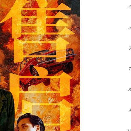
4
5
6
7
8
9