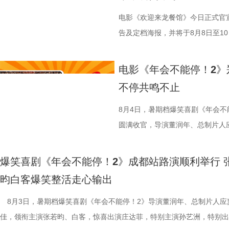
电影《欢迎来龙餐馆》今日正式官宣
告及定档海报，并将于8月8日至10日
争美食大片，影片讲述的是中国厨
当地结识餐馆经理马俊生（蒋奇明
电影《年会不能停！2》
发，他们也被迫卷入其中，不得不
不停共鸣不止
馆从生意渐入正轨到突遭战争打断
间形成鲜明反差。定档海报中，徐
8月4日，暑期档爆笑喜剧《年会不
佳肴满桌，与身后未散的硝烟痕迹
圆满收官，导演董润年、总制片人
酷、美食的烟火气与热闹的氛围一
田雨，友情出演欧阳奋强亮相现场
“硬菜”充满期待。《欢迎来龙餐馆》
情洋溢。影片讲述了“缺心眼”刘奔与
爆笑喜剧《年会不能停！2》成都站路演顺利举行 
重要场景将上下延展，为观众独家
限流体验卡”，由此开启掀桌狂欢
昀白客爆笑整活走心输出
的战争场面与美食烹制的烟火细节
导，应萝佳担任总制片人，张若昀
8月3日，暑期档爆笑喜剧《年会不能停！2》导演董润年、总制片人应
浩监制，文牧野、郎群力、钟伟编
出演，孙艺洲特别主演，田雨、王
佳，领衔主演张若昀、白客，惊喜出演庄达菲，特别主演孙艺洲，特别出
夫主演，李治廷特别出演，谢里夫·
情出演，童漠男、酷酷的滕、闫佩