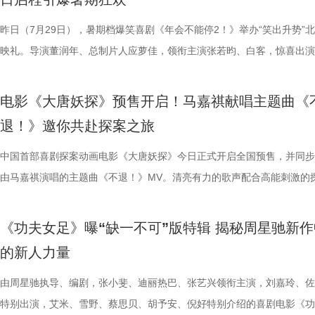
国电影产业集团股份有限公司、儒意电影娱乐股份有限公司、上海有态度
好”评价构成观众热议高频词汇，精准凸显影片纯粹的喜剧质感与超强解
小分队董润年、应萝佳、张若昀、白客、卢庚戌集结杭州站，与观众欢乐
时与白客“在台上吸氧把歌唱完”；还有观众称田雨饰演的 Bob 总甩手掌
当苏明仪主动追问心意，颜立尧的沉默，瞬间击碎少女的满心期待。随着
强大的电击能力在游戏中成为了众多玩家的心头好，这次从游戏到屏幕，
传播有限公司、中青新影文化传媒（海南）有限公司出品，正在爆笑热映
性。伴随观影热度持续攀升，“猴子大闹众和”“小学奥数题”“打脸反击”等
动，分享观影感受。导演董润年分享关于“三味真火”包子铺摆放“太上老君
标待人的行事风格与自家领导完美重合；主创更复刻片中扇巴掌名场面，
误会接连爆发：颜立尧被现任质问动心无从辩解，程砚的出现让苏明仪情
压迫感直击而来，再度点燃全球老玩家情怀。 封面图_26.jpg 电影《街
昨日（7月29日），暑期档爆笑喜剧《年会不能停2！》举办“笑出升势”
场面火速出圈，全网刷屏玩梗，传播声势持续走高。“笑到崩溃”“全场爆
幕后创作巧思，他指出炼丹炉里反复熔炼才能成就一颗仙丹，影片无限循
影片这次是打工人“嘴替 + 手替”，双重解压爽感拉满。 4.jpg 3.jpg 谈及
溃，颜立尧和程砚大打出手......故事拉扯感持续升级。预告结尾单车告白
王》（暂译）故事聚焦1993年世界格斗大赛，赛场之内拳脚交锋、知名
映礼。导演董润年、总制片人应萝佳，领衔主演张若昀、白客，惊喜出演
停”等真实反馈层出不穷，再度印证影片实打实的高密度笑点。更有观众
意义本质与此相同，同时也是呼应第一部金银角大王的隐藏彩蛋。总制片
心创作，导演董润年现场透露故事有取材近年真实采访素材，无限流设定
名场面，与毕业分手的泪目画面形成鲜明对比，将少年爱而不得的青春遗
番上演；赛场之下邪恶组织暗流涌动，利用地下笼斗、全球赛事酝酿巨大
菲，特别出演田雨、王耀庆，友情出演李乃文、李晨，主演童漠男、闫佩
电影是“打工人的最强续命神器”，盛赞角色马杰为“今年银幕第一乳腺恩人
萝佳的走心发言令观众动容，她坦言《年会不能停！2》创作最大的动力
下，内核依旧聚焦普通人在职场遭遇的现实困境。总制片人应萝佳表示对
至顶点。 影片横跨十年光阴，高中时期身为风纪股长的苏明仪
谋。隆不仅要直面昔日战友的宿命对决，还要迎战布兰卡这类能力诡异、
吕星辰等主创悉数亮相，现场分享创作巧思与幕后故事。同时，路演也将
电影《大唐妖探》预售开启！马嘉祺献唱主题曲《
生动道出观影过程中酣畅淋漓、解压放松的极致爽感。 8.jpg 9.jpg 与此
于观众，真诚希望大家能在笑声中消解职场的烦恼、拥有很多幸运。现场
中极具仪式感的年会戏份，剧组特意沿用第一部同款拍摄场地，保留情怀
登记违纪之名靠近随性不羁的颜立尧，把心动藏进每一次记名；程砚始终
凶悍的特殊格斗家，多重危机交织，对决悬念拉满。影片已定档2026年1
日开启，主创们将在青岛、杭州、上海、深圳、成都、郑州六城陆续与观
退！》邀你共赴探案之旅
影片的深度内核与温情共鸣向内容也在持续发酵，不同于前作“大点名”的
整活接连不断，张若昀、白客神还原“三顾茅庐”名场面，乱讲“PPT”精神
续，在她眼中，年会戏份的本质是打工人的精神寄托，这也是贯穿整个系
守在少女身后，将满腔爱意独自封存，始终没有勇气袒露心意。同龄人肆
16日北美上映。 地下笼斗氛围拉满 经典招式高燃呈现 这支单人预告以
面。 自开启限时点映以来，电影密集的爆笑笑点、脑洞大开的
戏剧表达，本片结尾刘奔的高燃点名名场面，让一众踏实肯干、默默付出
魔性抽象，引得台下笑声此起彼伏。张若昀更是喜提一把“教育之剑”，一
精神内核。张若昀与观众同样感动于片尾演讲戏份，直言“个人力量很难
霍青春，三人却被迫提前面对情爱纠葛与成长别离，那些藏在盛夏、止于
黑张力的斗兽场牢笼拉开序幕。铁笼栏杆之内，无数被囚禁者疯狂冲撞栏
叙事，搭配燃爽的逆袭情节，持续收获广大观众强烈共鸣。影片讲述了新
中国首部喜剧探案动画电影《大唐妖探》今日正式开启全国预售，并同步
层从业者被看见、被认可，这一细腻呈现瞬间戳中无数观众的心声，不少
断刘奔的奥数烦恼。面对观众的“求扇”名单，白客幽默在线“普法”，现场
结构性问题”，真正改变环境的力量藏在每一个普通打工人身上；白客谈
的心动，最终化作跨越十年无法抹平的青春怅惘。 塑造多元暗
将这场生死擂台的狂暴气息推向极致。转瞬之间，牢笼深处电光骤然闪烁
工人“癫疯”相见，群像集结大乱“逗”，爆梗整活不能停的全新脑洞故事，
由马嘉祺演唱的主题曲《不退！》MV。清亮有力的歌声配合高能刺激的
观影后表示“眼泪唰的一下就掉下来了”，共情感染力十足。影片正在爆笑
连连。接续青岛站主创跳舞名场面，在张若昀的歌声下，导演董润年与卢
杰的“打脸式反击”，调侃其反差感拉满的举动是“民谣风混搭摇滚风”；大
像 联动毕业季戳中青春离别共鸣 区别于市面上甜宠向青春片，
道覆盖高压电流的绿色兽形身影破土而出，布兰卡正式登场，野性威压瞬
润年执导，应萝佳担任总制片人，张若昀、白客、高叶领衔主演，大鹏、
片段，将狄少（声音出演 雷淞然）、阿萨（声音出演 张呈）不信天命、
映，结伴观影开怀大笑！ 电影《年会不能停！2》由北京合众睿客影视文
两位“开朗大男孩”即兴开跳，歌舞不能停，全场欢呼鼓掌更是热闹十足。
演现场更高歌一曲《我的未来不是梦》将场面直接拉回影片年会表演高燃
偷喜欢你》以写实笔触刻画两种截然不同的暗恋：苏明仪明目张胆、小心
卷整片斗兽场。 电光缠绕全身、蓬松鬃毛根根竖立，杰森・莫玛饰演的
菲惊喜出演，孙艺洲特别主演，田雨、王耀庆特别出演，李乃文、李晨、
妥协的态度诠释得淋漓尽致。 平台单曲图.jpg 影片由程腾执导，黄珉联
《功夫女足》曝“缺一不可”版特辑 揭秘周星驰新作
播有限公司、天津猫眼文化传媒有限公司、中国电影产业集团股份有限公
正在爆笑热映，今日至8月4日还将在上海、深圳、成都、郑州相继与大
落；田雨则幽默建议现场观众“送一张电影票给领导”，在欢乐中青岛站路
的单向奔赴，程砚沉默隐忍、不求回应的长久守护，两种隐秘心事交织，
遵从游戏形象，绿色兽化皮肤、锋利爪牙与狂暴体态高度还原玩家记忆中
奋强友情出演，童漠男、酷酷的滕、闫佩伦主演，钟汉良特邀出演。影片
演，雷淞然、张呈（排名不分先后）领衔声音出演，将于8月8日全国上
的新人力量
儒意电影娱乐股份有限公司、上海有态度文化传播有限公司、中青新影文
面，带来更多欢声笑语。 电影《年会不能停！2》由北京合众睿客影视文
满落幕。8月1日，与搭子结伴走进电影院共享欢乐盛宴。 5.jpg 限时点
极具共鸣的青春情感群像。影片紧扣 “毕业季就是分手季” 这一大众青春
林兽人。登场瞬间，周身不断迸发噼啪电光，完美呈现布兰卡特有的雷电
眼、淘票票点映评分9.6，目前火热预售中，8月1日，全国上映，一起走
售现已开启，可提前购票共赴这场欢乐探案之旅。 主题曲《不退！》MV
媒（海南）有限公司出品，正在爆笑热映。
播有限公司、天津猫眼文化传媒有限公司、中国电影产业集团股份有限公
爆棚 爆笑解压高分认证 电影《年会不能停2！》此前已于7月25日至26
把夏日心动与毕业离别绑定，点明年少情爱最大的遗憾 便是盛夏热烈相
力。预告最令玩家热血沸腾的名场面紧随而至：布兰卡屈膝蓄力，身躯猛
院越笑越大「升」！ “笑出升势”北京首映礼圆满举行 主创爆笑
上线 声声铿锵勾勒热血无畏 此次释出的主题曲《不退！》由马嘉祺倾情
由周星驰执导、编剧，张小斐、迪丽热巴、张艺兴领衔主演，刘嘉玲、佐
儒意电影娱乐股份有限公司、上海有态度文化传播有限公司、中青新影文
多城限时点映，首轮点映开启后即好评刷屏、爆笑认证，为呼应广大观众
抵不过毕业分离，一句 “为你好” 成为分开最无力的借口，道尽少年相爱
缩成球状，全身电流同步爆发，高速旋转直冲向前，呈现经典回旋撞招式
现场笑声不断 本次首映礼现场氛围热烈，董润年、应萝佳、张
唱。整首歌以热血张扬的摇滚曲风为基底，用硬朗有力的旋律与态度鲜明
特别出演，艾米、雪野、蔡思贝、胡予安、倪好特别介绍的喜剧电影《功