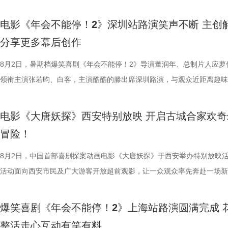
雨，友情出演欧阳奋强出席成都路演，与观众近距离互动，分享台前幕后
德、拉塞尔·希利、奈拉·阿克拉姆
分9.6，正在爆笑热映，一起走进影院越
事。现场不同年龄、职业的观众走心分享观影感受，全程欢笑与掌声交织
情出演。 海报.jpg 沈腾勇闯中
演热情似火 欢笑声中圆满收官 郑
电影《年会不能停！2》深圳站路演笑声不断 主创
片讲述了“缺心眼”刘奔与“没脾气”马杰包子铺“癫疯”相遇、喜提“无限流体
困境 电影《欢迎来龙餐馆》聚焦
应萝佳、张若昀、白客、田雨、欧
分享更多幕后创作
卡”，由此开启掀桌狂欢、打脸逆袭的全新脑洞故事，由董润年执导，应
和羁绊，从烟火日常到战争突发，
齐聚于此，既有轻松欢乐的趣味互
担任总制片人，张若昀、白客、高叶领衔主演，大鹏、庄达菲惊喜出演，
8月2日，暑期档爆笑喜剧《年会不能停！2》导演董润年、总制片人应萝
时代动荡之中。在不断逼近的现实
围拉满，张若昀、白客现场比心，大
洲特别主演，田雨、王耀庆特别出演，李乃文、李晨、欧阳奋强友情出演
领衔主演张若昀、白客，主演酷酷的滕出席深圳路演，与观众近距离趣味
成为故事展开的核心。 1沈腾.jpg
声此起彼伏；化身“诸葛卧龙”的白
漠男、酷酷的滕、闫佩伦主演，钟汉良特邀出演。影片猫眼电影开分9.6
动，畅聊创作细节与名场面，一路笑声不断。影片讲述了“缺心眼”刘奔与
沈腾饰演的徐福一声“上菜”，菜品
张若昀饰演的刘奔对标刘备，欧阳
在爆笑热映，一起走进影院越笑越大「升」！ 成都站路演顺利
气”马杰包子铺“癫疯”相遇、喜提“无限流体验卡”，由此开启掀桌狂欢、打
蒋奇明饰演的马俊生分工合作，在
抛梗调侃，轻松欢乐。 谈及影片
电影《大唐妖探》西安特别放映 开启古城合家欢奇
欢笑温情双向在线 成都站路演映后，导演董润年、总制片人应
袭的全新脑洞故事，由董润年执导，应萝佳担任总制片人，张若昀、白客
条。徐福凭借地道的中餐手艺，让
年和总制片人应萝佳分别给出不同
冒险！
携张若昀、白客、庄达菲、孙艺洲、田雨、欧阳奋强等一众主创现身，整
叶领衔主演，大鹏、庄达菲惊喜出演，孙艺洲特别主演，田雨、王耀庆特
火。烤全羊、铁锅炖等中式美食在
已看淡得失，不在乎去留，而胡董
后交流兼具趣味互动与走心分享，收获现场观众热烈反响。现场观众发起
演，李乃文、李晨、欧阳奋强友情出演，童漠男、酷酷的滕、闫佩伦主演
8月2日，中国首部喜剧探案动画电影《大唐妖探》于西安举办特别放映
景象。然而，突如其来的战火打破
初心，会尽力留下他；总制片人应
表情管理小游戏，结合加班、功劳被抢、团建取消等各类扎心场景让各位
汉良特邀出演。影片猫眼电影开分9.6，正在爆笑热映，一起走进影院越
活动面向西安市民及广大游客开放超前观影，让一众观众率先奔赴一场新
火逐渐席卷整座城市。镜头在美食
发言极具正向价值，公司若将其开
整活演绎，金句频出、笑点拉满；还有观众送趣味锦旗、请主创复刻Bob
大「升」！ 1.jpg 2.jpg 深圳路演欢乐举行 主创趣谈幕后创作 深圳站路
乐的大唐探案之旅，沉浸式体验“机关长安城”独具韵味的东方美学与震撼
边学做菜，另一边却是孩子们接受
不同维度的解读，让观众对年会落
牌比心名场面等，各类花活接连呈现，笑声此起彼伏。 导演董
场，董润年、应萝佳、张若昀、白客、酷酷的滕等主创齐聚亮相，现场多
觉奇观。不少携孩子一同观影的家长纷纷表示：“孩子看得很开心”“让孩
飞。预告前半段喜感松弛，后半段
还有小观众大胆发言，在线喊话主创
爆笑喜剧《年会不能停！2》上海站路演圆满完成 
解读影片循环设定暗含人生成长的隐喻，他以刘奔、马杰示例，称当真正
刷、三刷观众踊跃分享新的感悟和发现，还有不少亲子观众到场观影，与
到了传统文化的魅力”。影片由程腾执导，黄珉联合导演，雷淞然、张呈
同于以往的面貌。身处动荡之中，
点极度适配全家观看，现场笑声迭
整活走心互动有笑有料