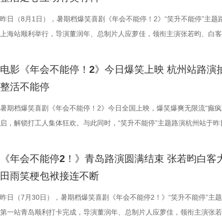
自己内心所求就能跳出循环；谈及现实与理想主义的冲突，总制片人应萝
共同嗨聊，氛围热烈。现场趣味互动花样不断，张若昀复刻假面骑士、全
名不分先后）领衔声音出演，将于8月8日全国上映，目前正在火热预售
预告结尾，一句“徐先生，你真觉得
分别带孩子和母亲一刷、二刷，一
合亲身经历，坦言看清现实后依旧坚守理想主义才是独属于自己的人生底
择“马”系人设、一起说“爱你呦”等整活轮番上演，欢声笑语贯穿全程。 现
1.jpg 此次影片选择在西安开启特别放映，正是出于对千年长安盛唐底蕴
昨日（8月1日），暑期档爆笑喜剧《年会不能停！2》“笑升不能停”主题
人们对故事走向的好奇，龙餐馆在
之时，全体主创向现场观众致以诚
真挚发言令现场观众动容落泪；张若昀亦对此有所解读，他表示刘奔虽被
众提问刘马组合穿越闯关是否也对应《西游记》里师徒取经的情节，导演
敬。影片以万国来朝的大唐为故事背景，将机械动能与唐代都市风貌相融
上海站顺利举行，导演董润年、总制片人应萝佳，领衔主演张若昀、白客
将走向何方？ 4赛夫.jpg 3沈腾 
祝福，爆笑声四起，整场路演就在
蒙尘却从未熄灭过理想火种，只要时机环境合适，每个人都愿意为理想再
年一连分享影片与四大名著关联的多个隐喻巧思：除去《西游记》，马杰
参照唐代长安“二市一百零八坊”的城市布局，打造出一座前所未见的“机
别主演孙艺洲，特别出演田雨、王耀庆，主演范湉湉齐聚现场，畅聊台前
好吃饭传递最朴素的温暖 同步发
3.jpg4.jpg 爆笑喜剧引燃观
一番；面对年轻观众对未来职场的焦虑，白客送上通透的人生态度，他直
掌名场面对应《水浒传》除暴安良的侠义底色、片中 “卧龙凤雏”“三顾茅庐
城”。此外，主创团队还依托“八水绕长安”的经典水系布局，设计贯穿整
后，惊喜互动不断。影片已于昨日全国公映，猫眼电影开分9.6，爆笑爆
前，身后巨幅龙纹折扇展开，东方
2》正在全国热映，高能欢乐戏份
电影《年会不能停！2》今日爆笑上映 杭州站路演
“做恶人也可以，做勇士也可以，做好人也可以，做‘坏人’也可以，只要你
设计出自《三国演义》，至于《红楼梦》的巧妙化用，导演更是风趣概括
的动力脉络，将大唐千年璀璨文明与奇巧精妙的机关创意完美融合，构建
感全网认证，口碑热度持续走高，成为暑期档打工人解压放松的狂欢盛宴
带笑意的徐福专注掌勺，将酱汁淋
底卸下生活与工作疲惫，收获满分
整活不能停
自己能成为这个角色，并且愿意为一切后果负责，就可以”；庄达菲则分
“宝二爷直接变身董事长”。 他表示，创作时特意将中华传统文化融入故
具想象力的大唐奇幻都市图景。 2.jpg 作为暑期档适配全年龄段的合家
片讲述了“缺心眼”刘奔与“没脾气”马杰包子铺“癫疯”相遇、喜提“无限流体
之下，墙面弹痕与裂纹清晰可见，
为全片一大亮点，二人一冲一稳，
怡然不内耗、勇敢追梦的角色内核，为观众送上 “四面八方皆是前方” 的
望观众观影时能读出独有的熟悉感与亲切感；制片人应萝佳谈及现实与理
电影，《大唐妖探》满足了大小观众双向适配的观影体验。对小朋友而言
卡”，由此开启掀桌狂欢、打脸逆袭的全新脑洞故事，由董润年执导，应
暑期档爆笑喜剧《年会不能停！2》今日全国上映，爆笑爆爽无限流“癫疯
安穿透画面，为这幅祥和图景铺上
花火，不少观众看完直呼“又癫又好
语；孙艺洲、田雨互评所饰演角色Peter和Bob的心眼，欧阳奋强也以片
义，她表示如果现实环境一时半会难以改变，不如先走进影院开心：“随
片跌宕起伏的探案冒险故事，能够让孩子在奇幻的机关世界中开拓眼界，
担任总制片人，张若昀、白客、高叶领衔主演，大鹏、庄达菲惊喜出演，
启，解锁打工人集体狂欢。与此同时，“笑升不能停”主题路演杭州站于昨
前硝烟在后”的对比，将日常烟火
展，主创辗转多座城市近距离和影
长身份加入互动，上演众和高层互怼名场面，台上台下笑声不断。脱口秀
声集合越来越大，我们的勇气出现了，很多事情会慢慢发生变化”。谈及
在主角的冒险征程中收获勇气、善良与成长，汲取积极向上的价值观；对
洲特别主演，田雨、王耀庆特别出演，李乃文、李晨、欧阳奋强友情出演
利举行，导演董润年、总制片人应萝佳，领衔主演张若昀、白客，特别出
涎欲滴的厨房场景，一边是尚未散
来自各地的观众现场输出花式好评
嘻哈也惊喜现身并分享观影感受，称“完全演出了我和我同事们的日常”，
前后的成长变化，张若昀分别使用了“燃”和“登”两个字来概括不同阶段的
年观众而言，环环相扣、悬念十足的探案剧情极具观赏性，细节满满的大
漠男、酷酷的滕、闫佩伦主演，钟汉良特邀出演。影片爆笑热映中，一起
庚戌亮相现场，与观众展开热情互动，畅聊幕后趣闻。此前影片限时点映
地烹饪佳肴，使得影片“好好吃饭”
当代打工人内心的同时，也依靠纯
《年会不能停2！》青岛路演圆满结束 张若昀白客
满满。 影片笑点爽感双在线 全年龄观影适配满分 电
奔，还调侃前期刘奔一定会吐槽后期的自己；面对观众“选热爱还是选稳定
物、根植传统的文化内核，也让观众沉浸式感受大唐盛世的独特魅力与中
影院越笑越大「升」！ 2.jpg 1.jpg 上海站路演顺利举行 笑声掌声交织欢
爆棚，猫眼电影点映开分9.6、淘票票点映开分9.6，双平台高分认证，
义。 5李治廷.jpg 6老扎.jp
别真实，仿佛在演我上班日常”“带
田雨笑梗包袱接连不断
《年会不能停！2》正在全国院线火热公映，上映以来持续收获海量观众
择业难题，白客再度引用《出师表》表达观点：“开张圣听，以光先帝遗
统文化的深厚底蕴。 3.jpg 在西安特别放映的活动现场，不少家长专程
断 上海站路演映后见面，董润年、应萝佳、张若昀、白客、孙艺洲、田
情一路高涨。 影片讲述了“缺心眼”刘奔与“没脾气”马杰包子铺“癫疯”相遇
《我不是药神》到《奇迹·笨小孩
色好评强势印证，电影《年会不能
好评，猫眼购票平台稳定保持高分，影院场均笑声不断。影片创新融入无
恢弘志士之气，不宜妄自菲薄，引喻失义，以塞忠谏”，他认为不必局限
到场观影。轻松欢乐的剧情、精巧奇幻的机关场景、鲜活可爱的古典妖怪
耀庆、范湉湉等一众主创齐聚现场，全程笑点与走心感悟交织，亮点纷呈
提“无限流体验卡”，由此开启掀桌狂欢、打脸逆袭的全新脑洞故事，由董
昨日（7月30日），暑期档爆笑喜剧《年会不能停2！》“笑升不能停”主
找到平衡，旨在挖掘普通人身上的
卡解压解气，全家组团观影笑声不
循环设定，全程笑点高密度输出，把职场里令人憋屈的形式主义、空洞画
即彼的答案；酷酷的滕全程输出满满情绪价值，将影片金句“展翅高飞”贯
象，全程牢牢吸引着观众们的目光。观影过程中，孩子们跟随剧情一同寻
动环节欢乐整活不断，张若昀、白客趣味回答“如果角色穿越宫斗剧能存
执导，应萝佳担任总制片人，张若昀、白客、高叶领衔主演，大鹏、庄达
第一站青岛顺利打卡完成，导演董润年、总制片人应萝佳，领衔主演张若
事从本土社会议题延伸至国际化战
5.jpg6.jpg7.jpg 电影《