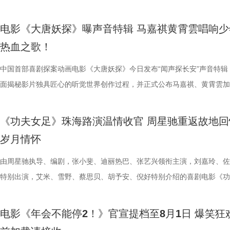
媒（海南）有限公司出品，正在爆笑热映。
呼声，将笑声传递至更多城市，7月27日至28日再进一步开启全国限时点
守难的笨拙与心酸。 影片延续台湾青春片标志性氛围感镜头，
速翻滚带起强劲气流，冲击力视觉效果拉满，短短数十秒的片段里，既展
昀、白客等主创佩戴专属工牌道具亮相，庄达菲、李乃文随身携带与角色
词，搭配马嘉祺清亮且极具穿透力的高音，将少年身处困局绝不退缩的锐
足》燃爽热映中，今日影片发布“缺一不可”版特辑。特辑完美传递了“周
观影氛围热情浓烈，爆笑声量一路猛涨。“银幕里在认真升上去，银幕外
公车偷拍、保健室照料、雨天送伞、单车告白等校园场景，用柔和光影还
兰卡不受束缚的野兽格斗风格，也暗藏身世伏笔，他是流落丛林、变异、
有关的拍手器、著作《我和众和集团的故事》，全员精神状态满分，欢乐
坚守真相的凛然心气尽数唱出。“不退让、不低头”的内核贯穿始终，既有
中没有小角色，只有共同完成故事的人”这一精神。这群大银幕新面孔凭
电影《大唐妖探》曝声音特辑 马嘉祺黄霄雲唱响少
得哈哈哈哈哈哈哈哈哈”“影院左右笑得声音一个比一个大”“笑到脸疼爽到
属于夏日的青涩悸动。剧情不刻意制造圆满结局，坦然接纳暗恋落空、相
生存的孩子，被迫困于地下斗兽笼，沦为被操控的厮杀工具。 野性角色
扑面而来。现场高能整活轮番上演，张若昀、白客解锁海绵宝宝与章鱼哥
成见的桀骜锋芒，也藏着明辨是非的坚定底色。在电影院立体环绕音的视
自的倾情诠释与独特风格，碰撞出强烈的戏剧火花，真正成为了整部电影
热血之歌！
掌，感觉大脑褶皱被抚平”“让人在爆笑之外，还获得了超出现实的爽感”
离的青春常态，既有双向心动的甜蜜温存，也有三角对峙、被迫分手的撕
画 主创团队精工还原游戏内核 作为《街头霸王2》登场的经典人气角色
味联动，热血浓人和佛系淡人的反差感拉满，极致契合片中角色特质；田
境中，这首歌曲将给观众带来更强的冲击力，演唱细节与音色质感清晰呈
不可的存在。截止7月28日，影片票房已突破20亿大关，好评不断，轻松
评论中影片含笑量100%，更有网友称爆笑程度需带纸入场，因为会“笑出
感，情绪层次饱满动人。并且选择七夕上映，也是让观众在浪漫节日里，
卡从来不只是"那个绿色的怪物"。布兰卡本名吉米，幼年由于空难流落亚
王耀庆、李晨、李乃文四人现场“怪力比心”；众人模仿趣味表情包，班味
同时，也让这份锐气与坚守更直击人心。 预售开启图.jpg 主题曲MV在视
的笑点让无数观众在影院收获了最纯粹的快乐，硬核燃爽的逆风翻盘更是
中国首部喜剧探案动画电影《大唐妖探》今日发布“闻声探长安”声音特辑
泪”，还得备好金嗓子因为会“笑到嗓子疼”。爆笑解压爽感之外，影片叙
己止于毕业的暗恋遗憾画上句号。 电影《偷偷喜欢你》由阿荣
雨林，长期的丛林生存令他的身体发生异变，所以他掌握放电、旋转冲撞
金句频出，“等忙完这一阵，就可以忙下一阵了”“我时常在想，我在想什么
现上也颇具巧思，特别打造了极具大唐气韵的实景拍摄场地，灯火摇曳间
了家庭观影狂潮。 娥眉队团结一致缺一不可 银幕新人各显神通全员全力
面揭秘影片独具匠心的听觉世界创作过程，并正式公布马嘉祺、黄霄雲加
同样收获满堂好评，不少影评人称电影有“更疯癫的故事推进，更大胆的
股份有限公司、先势公关顾问股份有限公司、影娱人媒体文化事业股份有
有的野兽格斗技，他虽然外表凶悍狂暴，内心却藏着渴望被认可的柔软。
……引得现场观众笑声不断。领衔主演高叶、惊喜出演大鹏也发来远程祝
感十足。马嘉祺置身其中演唱，眼神坚定，带着少年人的桀骜与韧劲，声
全新发布的“缺一不可”特辑正式揭开了一众银幕“新面孔”的幕后风采。她
分别献唱影片主题曲与片尾曲。特辑中，主创团队潜心打磨影片声音制作
讽刺，更抽象的爆笑名场面”以及“更当下、更新鲜、不用扮丑掉凳却更能
司、力荣影业有限公司出品，华夏电影发行有限责任公司发行。
让布兰卡的招式、气质贴合原作游戏，电影主创团队深度参考了游戏《街
隔空与观众见面。 伴随轻松愉快的现场氛围，主创也围绕全新
锵，如同击碎枷锁的重拳，把歌曲里不肯妥协的精神内核透过镜头传递出
镜头前各显神通，为电影注入了无尽活力。艾米把戏里戏外风驰电掣的奔
节，在结合影片原创“机关长安城”设定的同时，立足东方传统文化底蕴，
《功夫女足》珠海路演温情收官 周星驰重返故地回
会心一笑”，“六连更”的高度评价实力印证影片口碑。8月1日，影片全国
王》的人物设定，游戏总监中山贵之全程参与细节把控，《疾速追杀》系
情、人物设定与创作巧思展开分享。导演、编剧董润年表示，影片立足当
让歌曲的情绪不止于听觉，更有了具象的画面承载。影片的三位主角狄少
度都发挥到了极致；雪野在影片中展示轻功绝技，为了拍出最完美的空中
充满未来感、科技感与机械质感的听觉元素，从配音演绎、影片配乐、歌
岁月情怀
大家爆笑相见。 6.jpg 电影《年会不能停2！》由北京合众睿客影视文化
牌动作指导琼・瓦勒拉，为布兰卡量身打造野兽系打斗风格。动作设计舍
场现实，尤其是打工人循环往复的三点一线生活，聚焦大众熟知的职场困
萨与妙瑛更是化身为乐队成员出现，与马嘉祺打破次元壁垒同框演绎，虚
态，在拍摄期间几乎“长在了威亚上”，甚至连吃饭都在半空中解决；首次
唱三大维度精心雕琢，打造出一套古今交融、热血鲜活、风格独树一帜的
有限公司、天津猫眼文化传媒有限公司、中国电影产业集团股份有限公司
规整的格斗套路，侧重无规则、原生态的野性扑击与翻滚突进，搭配雷电
痛点，希望担当起当代打工人的情绪嘴替，提供一种新鲜且充满惊喜的观
织的画面配合高燃的旋律，让歌曲的情绪张力得到了充分的释放。 MV中
硬核打女角色的蔡思贝，打戏拳拳到肉表现惊艳，周星驰称赞“从未见一
体系，构筑起既承载大唐风貌又兼具新潮奇幻想象力的沉浸式听觉世界。
由周星驰执导、编剧，张小斐、迪丽热巴、张艺兴领衔主演，刘嘉玲、佐
意电影娱乐股份有限公司、上海有态度文化传播有限公司、中青新影文化
效，让游戏里天马行空的必杀技呈现出更具真实感与冲击力的银幕效果。
验，让观众在欢笑中释放压力、收获共鸣与治愈。编剧、总制片人应萝佳
出了全新正片画面，狄少与阿萨并肩直面险境、携手探案的高能场面接连
演员打戏能这么像李小龙”；而全能型的龚若兰凭借扎实的基本功惊艳全
由程腾执导，黄珉联合导演，雷淞然、张呈（排名不分先后）领衔声音出
特别出演，艾米、雪野、蔡思贝、胡予安、倪好特别介绍的喜剧电影《功
（海南）有限公司出品，将于8月1日全国上映。
影片物料陆续释出，隆、肯、春丽、古烈、达尔西姆等主角团已悉数亮相
享道，“刘奔和马杰看似是对职场态度截然不同的两个人，但他们本质的
演，于危机中默契配合、互为底气，热血羁绊与冒险张力扑面而来。这首
高难度的翻跟头与威亚动作统统不在话下。 除了极具潜力的青年演员，
将于8月8日全国上映，邀观众一起循声探秘机关长安城，解锁这场欢乐
足》全国爆笑热映中。7月26日，《功夫女足》第二轮全国路演来到了收
次布兰卡单人预告放出，填补了观众对影片奇幻格斗场面的期待。此次展
是一样的，内心深处都有不愿意熄灭的小火苗。”她希望，借影片让大家
曲不仅精准契合电影主角冲破偏见的成长底色，同时也承载着普世的情感
展现了剧组“卧虎藏龙”的跨界专业力量。饰演丧彪的胡予安是世界名列前
交织的大唐探案奇旅。 雷淞然张呈本色演绎欢喜冤家 主创团队匠心独创
——珠海站。导演兼编剧周星驰携领衔主演迪丽热巴，特别介绍蔡思贝、
电影《年会不能停2！》官宣提档至8月1日 爆笑狂
奇幻特效与异能设定，只是影片诸多精彩内容的一小部分，极具冲击力的
具体的人，也让更多的打工人在自己的岗位中被看见。领衔主演张若昀解
鸣，献给每一个身处低谷、遭受质疑却依旧挺直腰杆向前的人，传递出不
冲浪运动员，饰演皓儿的李卓媚则是国家一级摔跤运动员，而本身就是足
声境 影片以多元音乐作为情绪纽带，兼顾传统国风内核与年轻化审美，
安，主演秦鹏飞、陈旻，特别出演许君聪，小演员陈穆洋、奶酪、梁潇瀚