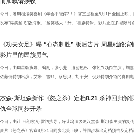
前加载请接收
和人物特效不止升级了银幕视觉观感，更向观众证明每一位特色格斗人物
己饰演的刘奔一角，刘奔是一个充满热血干劲的职场新人，敢于打破固有
命、不后退的力量。 全国预售现已开启 暑期合家欢观影首选 伴随主题曲
动员的孙子七不仅在演技方面不断学习精进，更在幕后为娥眉队提供了大
丰富的声音设计带领观众穿梭于喜剧与悬疑色彩交织的奇幻世界之中。配
及联合导演林子聪等主创人员齐聚珠海，与现场观众展开近距离交流。尽
有自己的高光时刻。 《街头霸王》系列从街机游戏到银幕实景化，跨越
则，但他也指出，所有的无限流到了最后都无法解决“结构性”问题，真正
高燃上线，影片全国预售也于7月30日正式开启。作为暑期档独树一帜的
专业足球技巧指导；哪怕是在影片中戏份不多的张天一，为了最佳呈现也
作赋予了角色动人的生命力，声音出演狄少和阿萨的雷淞然、张呈，默契
日珠海遭遇风雨天气，主创团队与广大影迷依然风雨无阻，共同谱写了一
今日，暑期档爆笑喜剧《年会不能停2！》官宣提档至8月1日全国上映，
年的情怀，将波动拳、升龙拳、百裂脚、布兰卡回旋撞等经典招式逐一呈
望藏在没有外挂的普通人身上；并定位与马杰的关系为“一个提供澎湃的
探案动画电影，《大唐妖探》此前便凭借新颖的世界观与鲜活的角色收获
拍摄了许多遍，毫无保留地全力以赴。尽管很多演员都是第一次登上银幕
出了一对贴合设定的欢喜冤家，让角色形象跃然眼前。雷淞然精准诠释了
致温情的双向奔赴。 周星驰时隔26年重返故地 温情致敬达叔与
发布“爆笑起飞”版海报、“越笑越大「升」”喜剧特辑。影片正在多城限时
无论陪伴IP成长的老牌玩家，还是初识街头格斗文化的新观众，都将在大
力，一个提供稳健的方向感”。白客也在现场分享再度饰演马杰的体验，
观众关注，而此次主题曲所传递的“不退”信念，也让更多人看到影片在喜
人，但每个人都倾尽全力，周星驰导演也对所有人的付出表达了诚挚感谢
身上永不言弃的韧劲与少年热血；张呈对于阿萨真挚细腻的哭戏演绎，饱
青春 珠海对于周星驰而言，承载着极为特殊的时代记忆。26年
中，将于7月27日至28日开启全国限时点映，年会狂欢提前开席，极致爆
见证这场全员集结的巅峰厮杀。电影《街头霸王》（暂译）将于2026 年1
段最大的变化是经历了一段如梦似幻的传奇故事，在与刘奔的无限流之行
悬疑之外的精神内核。 影片并没有讲述非黑即白的简单故事，而是借着
谢大家并肩携手，共同完成了这部热血诚意之作。 小人物热血逆袭动人
绪直击人心，引得现场主创深受感染，随之落泪。配音导演张喆对两人的
经典佳作《少林足球》正是在珠海取景拍摄。路演现场，当年《少林足球
验抢先畅享。影片讲述了新老打工人“癫疯”相见，群像集结大乱“逗”，爆
《功夫女足》曝 “心态制胜” 版后告片 周星驰路演
16日北美上映。
成这一人物的成长弧光。活动现场，庄达菲、田雨、王耀庆、李乃文、李
阿萨的探案之路，勾勒出冲破世俗偏见、坚守真相的成长脉络。毒舌天才
女足精神引爆口碑狂潮 随着电影的热映，《功夫女足》凭借燃爽的剧情
十分肯定：“他们再创造的能力非常强，也给到我们非常多的惊喜”。与此
景地“春芳理发店”的主理人惊喜现身，与星爷时隔二十余载再度重逢，瞬
活不能停的全新脑洞故事，由董润年执导，应萝佳担任总制片人，张若昀
影片里的民族勇气
童漠男、闫佩伦、吕星辰也纷纷分享自己的角色体验以及欢乐默契的片场
狄少与热血单纯的狼妖捕快阿萨，从互不对付的冤家到背靠背的搭档，一
的情感引发了广泛的口碑发酵。影片将爆笑的喜剧元素与小人物的奋斗历
时，影片的群杂配音体量庞大，其中一场“百妖夜行”的单场戏份，涉及角
起全场的岁月情怀。周星驰不仅一眼认出这位故交，更欣然珍藏了对方相
客、高叶领衔主演，大鹏、庄达菲惊喜出演，孙艺洲特别主演，田雨、王
事，在影片里参与出演的梁植、石老板、合文俊、李飞也于现场分享观影
龙笑料不断，也在连环谜局与世俗眼光中互相支撑，既贡献了密集的笑点
妙融合，讲述了一群足球女孩在低谷中不屈不挠、勇敢追梦的故事。许多
有396个，大量的人声、乐声交织相融，共同构筑人与妖和谐共生、生机
老照片，并相约有机会定将再次光顾体验。此外，众多影迷不远千里驱车
特别出演，李乃文、李晨、欧阳奋强友情出演，童漠男、酷酷的滕、闫佩
今日，由周星驰执导、编剧，张小斐、迪丽热巴、张艺兴领衔主演，刘嘉
摄体验并到台上与主创汇合。形形色色的人物共同构筑丰富职场群像，从
藏着细腻的温情。他们从不是自带光环的完美神探，虽身陷世俗偏见与连
在观影后表示，电影不仅笑点密集、包袱不断，更难能可贵的是写出了小
的大唐长安城。 此外，在电影配乐上，音乐总监栾慧围绕“如果人族和妖
1300公里，甚至在机场苦候7小时，只为在现场对星爷重现那句掷地有声
演，钟汉良特邀出演。8月1日，越笑越大“升”！ 海报.jpg 爆笑解锁幕后
佐藤健特别出演，艾米、雪野、蔡思贝、胡予安、倪好特别介绍的喜剧电
维度展现职场百态。影片摒弃悬浮刻意的段子，扎根大众熟悉的职场日常
局之中，却始终不肯向困境妥协；哪怕前路凶险，也凭着对真相的执念并
的真实与韧劲。每一个角色都不是高高在上的英雄，而是生活在我们身边
活在一起的长安城真实存在，那它到底应该是什么声音呢？”的核心命题
典台词：“我养你”。 在映后互动环节，当粉丝问及影片片尾那
常 全员对戏笑声加载不停 全新曝光的“越笑越大「升」”喜剧特辑，全方
《功夫女足》释出“心态制胜”版后告片。截至7月23日22时30分，电影票
爆笑叙事之外，也试图探讨人生意义与价值、理想主义等现实议题，主创
行，在探案路上一步步撕开迷雾。轻松有趣的喜剧外壳、抽丝剥茧的探案
着缺点却依然全力以赴的普通人。这种天马行空的幽默与接地气的真情实
建起了专属于《大唐妖探》的独特声音体系。创作团队依托剧情场景灵活
的座位是否是留给金牌搭档吴孟达先生时，周星驰动情予以肯定，并表示
剧组真实拍摄日常，幕后全员精神状态超前松弛，同框切磋戏份笑声超标
突破17.1亿，口碑爆棚热议不断。“心中这团火”第二轮路演也火热进行中
杰森·斯坦森新作《怒之杀》定档8.21 杀神回归解
情真诚的分享收获全场不断掌声。 全国点映口碑持续升温 六城
与热血的友情羁绊相得益彰，适配全年龄段的观影需求；这份不服输的心
互交织，让观众在轻松解压之余，也能从小人物的酸甜苦辣中找到深切的
音乐表达，战斗段落依托人声渲染澎湃情绪，淋漓尽致地展现角色的愤怒
全认同”观众心中达叔无可替代的地位。谈及如何长久保持对电影梦想的
组更将“鼓掌”企业文化贯彻到底，现场情绪价值拉满。张若昀谈及角色称
莞站已于7月23日圆满落幕。导演兼编剧周星驰，领衔主演张艺兴，特别
仇全球同步开杀
今日启程引爆暑期狂欢 电影《年会不能停2！》已于7月27日至2
跳出剧情本身，戳中每个曾在低谷咬牙坚持的普通人。影片既是全家暑期
与力量。 在爆笑的观影氛围之外，影片所蕴含的“女足精神”更是彻底打
抗；巧妙化用古籍《女则》，将歌词融入隐娘登场配乐，从复仇视角描摹
忱，周星驰坦言，其心中那团永不熄灭的火焰，正是源于所有观众与粉丝
很有一种恰到好处的刺头感”，在演绎时“需要挺强大的信念感”，随时随
雪野，主演秦鹏飞、陈旻、景如洋，特别出演许君聪，演员梁潇瀚，联合
开启全国限时点映，多城场次座无虚席。自点映开始后，影片上座率累计
的首选，也是能引发大众共鸣的诚意之作。 电影《大唐妖探》由深圳千
数影迷，成为口碑扩散的核心燃点。娥眉队在赛场上不畏强手、绝地反击
心境，用婉转曲调倾泻角色深藏心底的委屈，曲风神秘幽怨，氛围感十足
情陪伴与支持。 女足精神薪火相传 热巴深度解读“对抗路闺
唱、化身舞王等各种即兴发挥听取现场“哈”声一片。白客在片场更是从佛
林子聪等主创现身映后互动现场。现场周星驰导演动情解读影片内核，表
今日，由让-弗朗索瓦·雷切执导，好莱坞顶级硬汉杰森·斯坦森主演的复
登顶，观影氛围热烈浓厚。目前点映及预售总票房已突破2700万，猫眼
业有限公司、冰滴映画影视传媒(天津)有限公司、天津猫眼微影文化传媒
搏姿态，生动诠释了“永不言弃、永不服输”的民族骨气。观众们在影厅里
音一曲相融共生，赋予长安城鲜活的生命力，打造出东方古韵与奇幻想象
电影《功夫女足》中蕴含的拼搏精神，同样在现实中激荡起强烈回响
人进化为热血浓人，“像变色龙一样，跟什么领导他就走什么范”，在刘奔
中娥眉队正是中国风骨的具象载体：她们在赛场之上以功夫融球技、遇强
爽片《怒之杀》官宣8月21日同步北美上映，并同步释出定档预告及定档