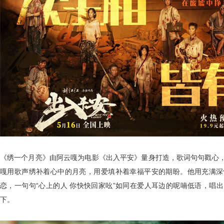
《绣一个月亮》由阿云嘎为电影《出入平安》量身打造，歌词句句戳心
嘎用歌声绣补着心中的月亮，用爱填补着幸福平安的期盼。他用充满深
恋，一句句
“
心上的人 你快快回家吆
”
如同在爱人耳边的呢喃低语，唱出
下。