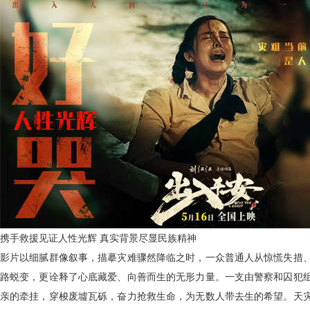
携手救援见证人性光辉 真实背景尽显民族精神
影片以细腻群像叙事，描摹灾难骤然降临之时，一众普通人从惊慌失措
路蜕变，更诠释了心底藏爱、向善而生的无形力量。一支由警察和囚犯
亲的牵挂，穿梭废墟瓦砾，奋力抢救生命，为无数人带去生的希望。天