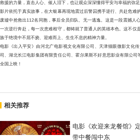
救援的力量，直击人心、催人泪下，也让观众深深懂得平安与幸福的弥足
影片依托于真实故事，在大银幕再现地震过后警囚携手逆行、共赴危难
废墟中抢救出
112
名同胞，事后全员归队、无一逃逸。这是一段
震撼人
一次逆行奔赴，每一次患难相守，都铸就了普通人的英雄本色。这不仅
族于绝境中不屈不挠、迎难而上、生生不息的精神力量。
电影《出入平安》由河北广电影视文化有限公司、天津猫眼微影文化传
司、湖北长江电影集团有限责任公司、霍尔果斯不好意思影业有限公司
全国上映！
相关推荐
电影《欢迎来龙餐馆》定
带中餐闯中东