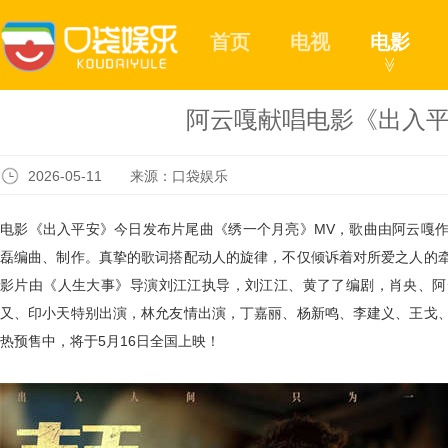
首页
电视
电影
≫
阿云嘎献唱电影《出入平
2026-05-11 来源：口袋娱乐
电影《出入平安》
今日
发布片尾曲《绣一个月亮》
MV
，歌曲由阿云嘎
磊编曲、制作。真挚的歌词搭配动人的旋律，
不仅
倾诉着对所爱之人的
影片
由《人生大事》导演刘江江执导，刘江江、黄了了编剧，肖央、阿
又、印小天特别出演，林允友情出演，丁嘉丽、杨新鸣、李建义、王戈
热预售中，将于
5
月
16
日全国上映！