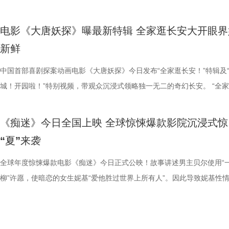
分9.6、淘票票点映开分9.6，全网好评刷屏，超前点映口碑持续领跑暑
公司、北京梦之城文化有限公司、幸福蓝海影视文化集团股份有限公司、
比赛的推进同频共振，既为接连不断的高能笑料前仰后合，又为女孩们并
下的独特听觉体验。 马嘉祺黄霄雲倾情献唱 不退亦不问演绎少年热血 除
动当日，珠海少儿足球队的队员们也受邀来到现场。她们纷纷表示，娥眉
染下，马杰“中二疯癫”的一面也不断被发掘。导演董润年解读“当刘奔和
强，背后承载着博大精深的中国文化底气，更向外界传递出中国人永不低
报。 影片讲述了科尔·里德（杰森·斯坦森 饰）是富豪蒂布（阿蒙·蒂卡拉
赛道。 影片爆笑气质突出，被形容为“打工人的电子布洛芬”，“
（北京）影业有限公司、深圳市一怡以艺文化传媒有限公司、北京千万间
战、跌倒后重新站起来的硬核情谊深受触动。这种将热血竞技与真挚情感
音与配乐的匠心打磨，本次特辑还惊喜揭晓了影片的演唱阵容，电影主题
绿茵场上永不言弃的精神令她们深受鼓舞，全队更齐声向星爷高呼“我们
到一起以后就发生了卧龙凤雏般的化学反应”，精准道出刘马组合的反差
骨气与昂扬风采。 1周星驰.jpg 释怀胜负回归热爱 “心态制胜”版后告片
饰）的贴身保镖，但一场意外袭击让蒂布丧命，科尔也被诬陷为凶手，全
电影《大唐妖探》曝最新特辑 全家逛长安大开眼界
笑了笑点密集到我停不下来”“笑点一波接一波”“所有上过班的都能在电影
传播有限公司、北京萌谷文化传媒有限公司、北京微梦创科网络技术有限
结合的表达，让《功夫女足》不仅带来欢笑，更用小人物拼尽全力的热血
《不退！》、片尾曲《不问》分别由马嘉祺、黄霄雲倾情献唱，两首歌曲
这团火永远不会熄灭”，将女足的坚韧精神与影片主旨完美交融。
默。高叶在与一众演员及幕后人员碰撞时，面对剧组鼓掌的“企业文化”，
者松弛感 今日释出的全新后告片中，娥眉队以“赢得了，输得起”的强者
缉。恩人被杀、自己蒙冤，科尔带着满腔愤怒，只身闯入远洋货轮开启一
新鲜
到属于自己的5分钟”等好评悉数涌现。许多观众看完直呼“脸都要笑裂了”
出品。影片预售现已全面开启，8月8日走进影院，欢乐探案，说干就干
与坚韧不拔的女足精神，在广大观众心中激起了久久不能平静的震撼与感
影片内核，诠释独属于少年的热血信念：“不退”是一往无前的胆魄，“不问
却硬核追梦的热血，影片中细腻真挚的情感刻画同样打动人心。饰演8号
讶到理解最终身体力行，鼓掌不能停；大鹏、庄达菲回归演绎年会舞台，
从容直面赛场失利。她们褪去赛场紧绷感，转而以“踢球就是为了踢球”、
割一命的硬核复仇，又意外揭开了一个骇人听闻的阴谋……怒火点燃大海
脸疼”“笑得眼泪都出来了”“把场子里的空气都笑稀薄了”，更有观众反馈，
电影《功夫女足》由周星驰执导并编剧，张小斐、迪丽热巴、张艺兴领衔
坚守本心的笃定。 主题曲《不退！》激昂热血，完美契合狄少与阿萨不
钰珑的迪丽热巴，在现场深度剖析了角色与双双之间势均力敌的深厚羁绊
马壮”组合再次合体，熟稔的喜剧氛围瞬间触发现场笑声开关；酷酷的滕
好饭、睡个好觉等最松弛通透的状态面对失败。她们调整自身状态，凭借
轮成为血色牢笼，一场避无可避的厮杀即将展开！ 《怒之杀》定档海报.J
中国首部喜剧探案动画电影《大唐妖探》今日发布“全家逛长安！”特辑及
复刻职场现状，打工人狠狠共情了”“笑点密集不尴尬，爽点十足，看完非
演，刘嘉玲、佐藤健特别出演，艾米、雪野、蔡思贝、胡予安、倪好特别
不低头的人物特质。总制片人曹紫建分享了歌曲创作初衷：“这首歌很像
表示，最为真挚的友谊源自深刻的相互理解：既能直言不讳地指出对方的
加载“登味”，喜感扑面而来。剧组日常欢乐爆棚，导演董润年真诚表达希望
的意志与松弛心态迎战强敌，全力奔赴每一场比赛。“打爆全世界，把冠
“公海杀神”血洗清算 孤身速通海上密室贴脸狂暴输出 定档预告以杰森登
城！开园啦！”特别视频，带观众沉浸式领略独一无二的奇幻长安。 “全
压”“完全超出预期”。不少影评人指出，影片延续前作现实主义喜剧内核
绍，赵丽娜、欧阳靖、张继聪、欧阳万成友情出演，陈旻、李卓媚、秦鹏
大家的一个思想的状态，哪怕前路很迷茫，我就是不退！”同时高度肯定
并助其成长，又能在赛场上并肩作战，更期盼对方能卸下重负，纯粹地享
会’能来做大家的嘴替”，让大家随心所欲表达自己；总制片人应萝佳解读
回来”，稳住本心全力出击，在绿茵场上她们招式利落凌厉，功夫与球技
暴爽开杀的生猛尺度吸睛，怒火点燃公海，货轮成为血色牢笼，一场避无
安！”特辑直观呈现主创团队站在不同年龄段观众的视角，以盛唐为底搭
套路化喜剧模板，以荒诞轻松的喜剧形式讲述真实职场故事，全员群像鲜
张天一、孙子七、洪蕾、施予斐、景如洋、李奕臻、赖赖、葛依萱、王奕
祺的演绎，认为其完美唱出少年不向世俗与规则妥协的血性风骨。音乐总
球的快乐。这种“无论你做何抉择，我皆与你并肩”的深厚情谊，令在场观
独有“企业文化”表示掌声是鼓给每一位工作人员，以鼓掌的动作连接起所
融合，配合默契攻势迅猛，让全世界看到了娥眉队永不言败的热血力量与
的厮杀即将展开！这一次 “动作片天花板”杰森·斯坦森抛弃所有花哨的试
一座奇思妙想、令人眼界大开的“机关长安城”，力求让每一位观众都沉浸
《痴迷》今日全国上映 全球惊悚爆款影院沉浸式惊
体、剧情节奏紧凑，既爆笑解压又极具现实意义。 伴随首轮优
马睎悦、邹霞、崔桐侥、张娣主演，张琪、房岩、邓月平、CHANYA、
慧也表示，马嘉祺的声音兼具少年感与力量感，精准诠释出歌曲骨子里的
不为之动容，亦让导演周星驰深感共鸣。 现场气氛在笑声与感
人，同时她也真挚期许“通过笑声在电影院把每一位观众连接在一起”。主
的意志。 2张艺兴.jpg 3雪野.jpg 重塑后的娥眉队，也更加深刻地领悟了
纠缠动作设计，杀神出手按秒刀人枪枪爆头，绝不拖泥带水，持续不断地
中，各得其乐。“长安城！开园啦！”特别视频则以主角狄少、阿萨作为导
“夏”来袭
碑的持续扩散，影片全网想看人数、话题热度与观众期待值持续稳步攀升
聪、门腔、冯勉恒、唐香玉、李明远、苗溢伦、鄂靖文、AVANTGARDE
强，唱响冲破桎梏、无畏前行的青春呐喊。马嘉祺也分享了对这首歌的理
持续高涨。饰演金龙队教练的许君聪在分享路演感悟时，动情致谢周星驰
队真诚对待观众的创作初心，叠加轻松欢快的片场氛围，让戏内戏外皆兼
真谛。正如片中台词所言，“其实踢球就是为了踢球”，她们找回了对足球
众带去新鲜的视觉刺激。预告中，杰森随手抄起的重型挂锁撕裂敌人脸颊
将“机关长安城”化作人与妖和谐共处的奇幻乐园，伴随欢快的开园氛围，
回馈全国观众的超高观影热情与期待，影片已正式官宣全国多城路演计划
美娥、那迪、冯禧特别出演，由深圳电影制片厂有限公司、星辉海外有限
“在生活中虽然会遇到很多很困难的事情，但是只要我们内心还有不认输
遇之恩，直言参演本片是其“此生莫大的福报”，其情到深处时的幽默互动
笑与共鸣。8月1日，相约搭子一起提前享受满分快乐体验！ 1.jpg2.jpg 
粹的热爱，轻装上阵再度迎战强敌；而一句“输不可怕，输了大家就一起扛
刃贴脸直戳智齿的特写镜头，无不让人感觉到剧烈疼痛和胆寒心颤。海上
邀约观众走进城中尽情畅玩。 影片由程腾执导，黄珉联合导演，雷淞然
全球年度惊悚爆款电影《痴迷》今日正式公映！故事讲述男主贝尔使用“
陆续在青岛、杭州、上海、深圳、成都、郑州六城与观众见面，持续解锁
司、上海猫眼影业有限公司、中国电影产业集团股份有限公司、QUAK
种初心跟勇气，就能够对抗这一切。” 而片尾曲《不问》则更注重向内求
情流露更引爆全场欢呼，为此次路演画上了欢乐且圆满的句号。
路猛冲“癫”出天际 全员云霄乱“逗”魔性十足 “爆笑起飞”版海报同步释出，
更是彰显出队员间彼此托底、坚不可摧的热血团魂。稳住本心的娥眉队在
环境的设定更是利用到了极致，打戏设计全面升级，更狠更猛更烈！前一
（排名不分先后）领衔声音出演，将于8月8日全国上映，邀观众携全家
柳”许愿，使暗恋的女生妮基“爱他胜过世界上所有人”。因此导致妮基性
体验。8月1日，越笑越大「升」！ 电影《年会不能停2！》由
LIMITED、深圳乐丰投资管理有限公司、未来资本投资管理有限公司、
如同是一场与自我的对话，曲调沉静悠扬，内里却蕴藏着催人向前的力量
影《功夫女足》由周星驰执导并编剧，张小斐、迪丽热巴、张艺兴领衔主
昀饰演的刘奔和白客饰演的马杰一路“癫疯”出击向上冲锋，全员在强势冲
场上全力奔赴，攻势迅猛、招式凌厉，将中国功夫与足球技艺完美融合，
还在用重火力精准爆头，下一秒便在狭窄的楼梯间抡起板斧顺劈碎骨，每
入这个脑洞大开的机关长安城，共赴这场欢乐探案之旅。 【封面】“全家
变，不顾一切“爱”上了贝尔，为了独占他不断走向极端，甚至造成了流血
众睿客影视文化传播有限公司、天津猫眼文化传媒有限公司、中国电影产
技有限公司、STEAM ROOD HK LIMITED、大喜市影视文化（山西）
平静吟唱中坚守初心，保持清醒与笃定。音乐总监栾慧评价，黄霄雲一开
刘嘉玲、佐藤健特别出演，艾米、雪野、蔡思贝、胡予安、倪好特别介绍
四散纷飞，画面极具视觉冲击、喜剧张力拉满。画面中心魔性展示了刘奔
世界看到了她们永不言败的力量与一往无前的必胜信念。 跨代影迷齐舞
都淋漓尽致地展示出杀神复仇的怒火与狠烈厮杀。 剧照1.jpg 影片的定
安！”特辑.jpg 大唐盛景新潮玩法 百妖共聚烟火长安 当盛世大唐遇上现代
案。影片以偏执扭曲的病态爱恋为核心，打造层层递进的生理、心理双重
团股份有限公司、儒意电影娱乐股份有限公司、上海有态度文化传播有限
司、华艺视界（深圳）影业有限公司、万维仁和（北京）科技有限责任公
便将遵从内心、不问结果的勇敢尽数展现，她极具穿透力的声线，把这份
丽娜、欧阳靖、张继聪、欧阳万成友情出演，陈旻、李卓媚、秦鹏飞、张
全力“上升”过程，二人势如破竹直冲云霄，直至最上的他们振臂昂首、神
情 主创深剖中国精神传递力量 电影《功夫女足》导演兼编剧周星驰，领
也同步释出，杰森·斯坦森饰演的科尔·里德身处对决的包围圈，即将开启
技，会碰撞出怎样的惊喜？特辑中，主创团队分享了影片创作灵感——以
氛围，凭借豆瓣7.7、烂番茄新鲜度94%炸裂口碑与封神演技席卷全球，