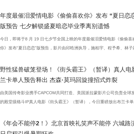
无效内卷、任人唯亲等糟心日常尽数拆解，用酣畅淋漓的剧情走向狠狠解
场，持续点燃现场氛围；影片片尾彩蛋编舞指导喜多卉也惊喜现身观众席
索、推敲真相，化身民间小神探，迫不及待想要走进长安城参与探案。观
集”的脑洞提问，二人调侃刘奔很难立足，但马杰能活到最后；面对领导
喜出演，孙艺洲特别主演，田雨、王耀庆特别出演，李乃文、李晨、欧阳
白客，惊喜出演大鹏、特别出演田雨齐齐亮相。现场全员与观众欢乐互动
通人处境与选择的刻画，以此完成
司、天津猫眼文化传媒有限公司、
观影全程极致解压，爽感贯穿始终。张若昀、白客“卧龙凤雏”碰撞出全新
大家分享了《阳光开朗大男孩》舞蹈排练的趣味幕后。 4.jpg 3.jpg 高分
束后，不少家长纷纷给出好评，表示影片“十分有趣”。有家长表示孩子不
提问的情景设置，孙艺洲、田雨、王耀庆、范湉湉临场抖出各类高情商回
友情出演，童漠男、酷酷的滕、闫佩伦主演，钟汉良特邀出演。影片爆笑
享幕后趣闻，将7月29日北京首映礼的笑声一直延续至青岛路演，今日至8
腾此次也在角色塑造上呈现出更为
娱乐股份有限公司、上海有态度文
年度最催泪爱情电影《偷偷喜欢你》发布 “夏日恋恋
反应，高叶化身理想上班搭子，搭档大鹏、庄达菲、孙艺洲、田雨、王耀
评如潮 嗨爽爆笑后劲十足 电影《年会不能停！2》以脑洞大开的全新故
程看得投入、看得开心，更在轻松的观影过程中接触到丰富的唐代传统文
引得台下掌声连连；全员歌舞成为每站路演固定保留环节，《阳光开朗大
中，一起走进影院越笑越大「升」！ 全国热映中爆笑不能停 口碑热度持
日还将继续在杭州、上海、深圳、成都、郑州五城与大家爆笑相见。此前
福，从后厨掌勺时的沉稳从容，到
南）有限公司出品，正在爆笑热映
版预告 七夕解锁盛夏暗恋毕业季离别遗憾
一众实力派演员，精准拿捏不同层级人物的鲜活状态，为观众输出接连不
观众献上一场爆笑爆爽的极致观影盛宴。目前影片猫眼电影开分高达9.6
这部电影也激发了孩子对传统文化与东方美学的探索兴趣，真正实现了“
孩》音乐声响起，张若昀、白客歌声助兴，其余主创零帧起跳，现场氛围
升 同步释出的今日上映新媒体图，将癫狂抽象进行到底。巨大红色键盘
点映期间，影片上座率累计三次登顶，口碑认证、预售票房一路上涨，目
反差中层层展开。预告结尾的一声
爆笑桥段。 不少观众看完直呼 “完全演我上班日常”“整场笑到停
平台好评层出不穷，从密集笑点塑造、完整角色弧光、犀利叙事节奏到深
育人、寓教于乐”的效果。现场的小朋友们也纷纷分享观影感受，直言“机
火爆。惊喜嘉宾钟楚曦现身观众席，真诚分享观影感受，她表示刘奔这个
上，全员姿势神态魔性夸张，把当代打工人“不想工作只想发疯”的精神状
映及预售总票房已突破3000万，猫眼电影点映开分9.6、淘票票点映开分9
今日，即将于8 月 19 日七夕节全国上映的年度最催泪爱情电影《偷偷喜
他揪心动荡又未知的命运。蒋奇明
来，看得太解气”“和同事边看边共鸣，笑到拍大腿”。带娃观影的家长也
实内核，全维度收获观众一致盛赞。主角刘奔 “屠龙少年终成恶龙” 的细
太酷了”“看得非常开心”。此次观影后，观众们也更加期待这部暑期国漫
“让我们都变成更好的人”，收获全场欢呼鼓掌。 4.jpg 3.jpg 导演董润年
释得淋漓尽致。自《年会不能停！2》限时点映开启后，“爆笑”“解压”“解气
高分加持笑“升”不能停。 1.jpg 影片讲述了新老打工人“癫疯”相见，群像
你》发布“夏日恋恋”版预告，影片由邱晧洲执导，施柏宇、程予希、林子
张力。首次搭档的二人以戏里戏外
评，坦言影片笑点轻松，无晦涩内容，亲子同看全程欢乐，全家观影适配
转变极具冲击力，最终幡然醒悟点名的高燃片段更完整撑起故事层次感，
日登陆全国影院，相约家人朋友共赴一场妙趣横生的大唐奇幻冒险。 4.jp
影片细节，透露片中《题菊花》一诗的作者黄巢，以及创作背景与刘奔存
爽”等口碑关键词全网刷屏，以最直观的情绪感受，全方位肯定影片纯粹
乱“逗”，爆梗整活不能停的全新脑洞故事，由董润年执导，应萝佳担任总
衔主演。该预告以盛夏校园为底色，完整铺展三人错综复杂的暗恋拉扯，
的情感张力层层递进，也让观众对
满。影片牢牢抓住大众情绪需求，以纯粹畅快的喜剧质感俘获全年龄段观
少观众深受触动；刘马组合借助无限流外挂“癫疯”冲击，全程高能输出，
5.jpg 电影《大唐妖探》由深圳千万间影业有限公司、冰滴映画影视传媒(
性关联；面对观众提出的对于当下“社会化”议题的困惑，总制片人应萝佳
的爆笑喜剧气质。今日电影全国上映，口碑热度更是持续攀升，全新设定
人，张若昀、白客、高叶领衔主演，大鹏、庄达菲惊喜出演，孙艺洲特别
女单向奔赴的心动、少年隐忍沉默的守护、毕业即分手的青春遗憾尽数呈
苏苏.jpg 7丽娜.jpg 电影《
野性猛兽破笼登场！《街头霸王》（暂译）真人电
兼具直击人心的情感共鸣。影片正在爆笑热映，和朋友家人一起走进影院
影的爆笑氛围与打工人的解压爽感双双拉到极致。 5.jpg 6.jpg 7.jpg 与
有限公司、天津猫眼微影文化传媒有限公司、北京梦之城文化有限公司、
分享亲身经历，她认为认清自己想做什么，便朝着这个方向稳步前行，不
“无限流”脑洞大开，在极致喜感之外再叠加惊喜观感，被网友亲切称呼为
演，田雨、王耀庆特别出演，李乃文、李晨、欧阳奋强友情出演，童漠男
延续台式青春细腻治愈的叙事质感，用满是烟火气的校园日常，戳中所有
司、北京大麦娱乐文化有限公司、
兰卡单人预告释出 杰森·莫玛回旋撞招式炸裂
浸式收获一场痛快解压的欢乐观影之旅。 电影《年会不能停！2
时，影片层层撕开欺上媚下、裙带关系、无效内卷、形式主义等各类现实
蓝海影视文化集团股份有限公司、郭帆（北京）影业有限公司、深圳市一
求融入不适应的环境；张若昀也带来自己的感悟，称坚持本心和“社会化”
人最强外挂”。刘马组合喜提金手指在众和集团一路卡bug打怪升级，爆
酷的滕、闫佩伦主演，钟汉良特邀出演。影片目前火热预售中，8月1日
在夏日里不敢宣之于口的年少心事。 盛夏心事尽数展露 三角爱
娱乐股份有限公司、梦将军（上海
北京合众睿客影视文化传播有限公司、天津猫眼文化传媒有限公司、中国
象，精准戳中打工人爽点，让观众在捧腹大笑后亦获得深层的情感释放与
艺文化传媒有限公司、北京千万间文化传播有限公司、北京萌谷文化传媒
矛盾，找到自己的定位，也可以在秩序中稍作改变；白客则引用《出师表
爽感层层升级，“狂扇巴掌”的高燃名场面更是让网友直呼“爽得乳腺通畅”“
上映，一起走进影院越笑越大「升」！ 2.jpg 青岛路演全场热情拉满 花
织甜蜜与离别酸涩 此次发布的“夏日恋恋” 版预告以苏明仪第一
由美国传奇影业携手CAPCOM共同打造、美国派拉蒙影片公司负责全球
司、浙江开心麻花影业有限公司、
产业集团股份有限公司、儒意电影娱乐股份有限公司、上海有态度文化传
鸣。随着口碑持续走高，越来越多的观众选择二刷三刷，“全程爆笑”“很
公司、北京微梦创科网络技术有限公司出品，将于8月8日全国上映，正
表达观点，一句“亲贤臣，远小人，此先汉所以兴隆也；亲小人，远贤臣
掌下去整个人都通透了”。荒诞又真实的现实刻画也令人感同身受、共鸣
笑点共鸣双在线 青岛路演现场互动氛围热烈十足，董润年、应萝佳，张
切入，开篇便直白袒露少女暗恋：她总能在人群一眼望见颜立尧，偷偷坐
的殿堂级格斗IP真人电影《街头霸王》（暂译），今日重磅放出布兰卡单
集团有限公司、上海儒意影视制作有
限公司、中青新影文化传媒（海南）有限公司出品，正在爆笑热映。
笑成这样了”“看完就一个字爽”的自来水短评依然刷屏不断。这个暑假，
预售中！此外，电影8月4日-7日多城特别放映惊喜加码，欢迎观众抢先
后汉所以倾颓也”，令现场笑声四起，同时也引人回味深思。 6.jpg 5.jpg 7.
满，不少影评人盛赞其轻松的喜剧外壳下，是一把刺向现实职场乱象的利
白客、大鹏、田雨集结花式整活玩梗，戳中观众笑点，同时走心互动直击
偷拍骑车的他，即便被闺蜜戳中心事仍嘴硬不肯承认；镜头切换至颜立尧
告。作为街霸系列辨识度拉满的野性格斗家，由杰森・莫玛颠覆形象饰演
映，8月8日至10日14:00-21:0
院看《年会不能停！2》，解压不能停、快乐不能停。 电影《年会不能停
锁长安奇案！
影片全国热映口碑走高 爆笑燃爽解压共鸣 电影《年会不能停！2》正式
既有娱乐爽感，亦有现实温度。影片正在爆笑热映，和搭子走进影院享受
心。张若昀与白客现场接受观众挑战，对视十秒比拼剪刀石头布，几局博
角，他因保健室被苏明仪细心照料对她产生了兴趣，当风吹落的帽子被他
兰卡携雷电之力震撼登场，笼斗绝境、兽化嘶吼、回旋撞等完整亮相，带
《年会不能停2！》北京首映礼笑声不能停 六城路
2》由北京合众睿客影视文化传播有限公司、天津猫眼文化传媒有限公司
线后，猫眼电影开分9.6，各大媒体平台收获海量好评，“好看好笑好爽”的
酣畅淋漓的观影体验。 杭州站路演顺利举行 主创嗨聊互动笑声不断 昨日
翻全场；大鹏现身惊喜拉满，谈及这次年会表演笑称心情非常激动，更爆
戴上、下雨天他带着她躲雨等细碎画面，铺展出两人暗藏情愫的双向试探
汁原味的游戏经典设定，作为丛林的电击猛兽，布兰卡以其独特的野性魅
日启程引爆暑期狂欢