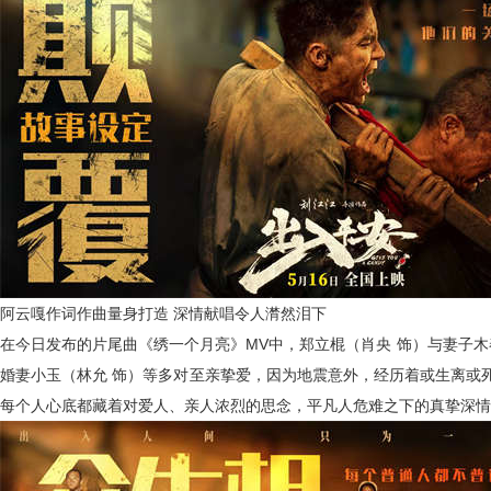
阿云嘎作词作曲量身打造 深情献唱令人潸然泪下
在今日发布的片尾曲《绣一个月亮》
MV
中，郑立棍（肖央 饰）与妻子木
婚妻小玉（林允 饰）等多对至亲挚爱，因为地震意外，经历着或生离或
每个人心底都藏着对爱人、亲人浓烈的思念，平凡人危难之下的真挚深情