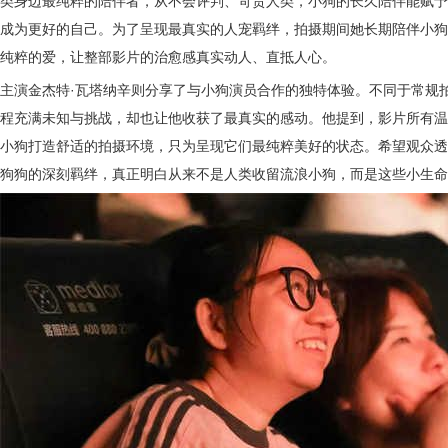
类身边最纯粹的陪伴者，从不会评判、苛责人类，
小狗的长久陪伴能赋予
成为更好的自己
。为了呈现最真实的人宠羁绊，拍摄期间她长期陪伴小狗
纯粹的爱
，让整部影片的治愈感真实动人、直抵人心。
主演金杰特
·瓦塔纳辛则分享了与小狗演员合作的独特体验。不同于常规
程充满未知与挑战，却也让他收获了最真实的感动。他提到，影片所有温
小狗打造舒适的拍摄环境，只为呈现它们最纯粹美好的状态。
希望观众透
狗狗的深刻羁绊
，真正明白从来不是人类收留流浪小狗，而是这些小生命