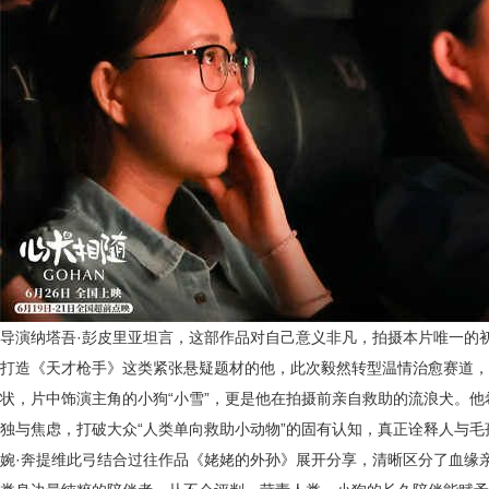
导演纳塔吾
·彭皮里亚坦言，这部作品对自己意义非凡，
拍摄本片唯一的
打造《天才枪手》这类紧张悬疑题材的他，此次毅然转型温情治愈赛道，
状，片中饰演主角的小狗
“小雪”，更是他在拍摄前亲自救助的流浪犬。
独与焦虑，打破大众“人类单向救助小动物”的固有认知，真正诠释人与
婉·奔提维此弓结合过往作品《姥姥的外孙》展开分享，清晰区分了血缘