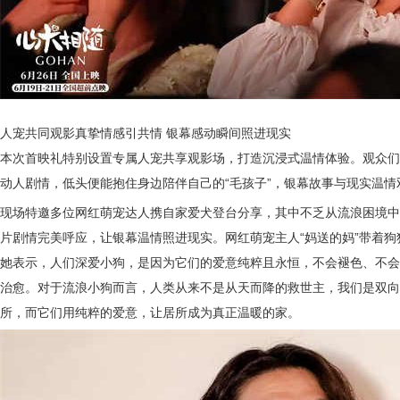
人宠共同观影
真挚情感引
共情
银幕感动瞬间照进现实
本次首映礼特别设置专属
人宠共享观影场
，打造沉浸式温情体验。观众们
动人剧情，低头便能
抱住
身边陪伴
自己的
“
毛孩子
”，银幕故事与现实温
现场特邀多位网红萌宠达人携自家爱犬登台分享，其中不乏从流浪困境中
片剧情完美呼应，让银幕温情照进现实。网红萌宠主人
“妈送的妈”带着
她表示，人们深爱小狗，是因为它们的爱意纯粹且永恒，不会褪色、不会
治愈。
对于流浪小狗而言，人类从来不是从天而降的救世主，我们是双向
所，而它们用纯粹的爱意，让居所成为真正温暖的家。