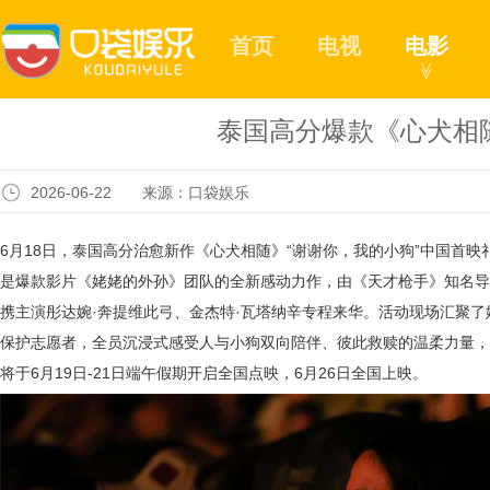
首页
电视
电影
≫
泰国高分爆款《心犬相
2026-06-22 来源：口袋娱乐
6月18日，泰国高分治愈新作《心犬相随》“谢谢你，我的小狗”中国首
是爆款影片《姥姥的外孙》团队的全新感动力作，由《天才枪手》知名导演
携主演彤达婉·奔提维此弓、金杰特·瓦塔纳辛专程来华。活动现场汇聚
保护志愿者，全员沉浸式感受人与小狗双向陪伴、彼此救赎的温柔力量，
将于
6月19日-2
1
日端午假期开启全国点映，
6月26日全国上映。