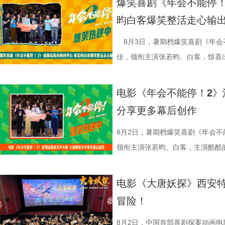
爆笑喜剧《年会不能停！
迎来龙餐馆》由坏猴子（上海）文
创新叙事、现实表达与市场传播等议
读二人角色内核：“阿萨代表纯真，
勺、切墩，学习的过程轻松又充满
重要场景将上下延展，为观众独家
限流体验卡”，由此开启掀桌狂欢
昀白客爆笑整活走心输
司、中国电影产业集团股份有限公
式，导演董润年表示，创作中借用
总制片人曹紫建分享了创作团
忙，与徐福的初次碰面便“独自扛下
的战争场面与美食烹制的烟火细节
导，应萝佳担任总制片人，张若昀
（上海）影业有限公司、北京元气
拆解送礼、站队等各类潜规则，以
动画百花齐放，让观众看到更多元的
付，但在相处中逐渐形成默契，马俊
浩监制，文牧野、郎群力、钟伟编
出演，孙艺洲特别主演，田雨、王
8月3日，暑期档爆笑喜剧《年会
公司、东阳浦天影视文化有限公司
的现实困境。总制片人应萝佳补充，
打”导演的趣事，笑称导演“想要的
够磨合成功。而徐福与龙餐馆里其
夫主演，李治廷特别出演，谢里夫·
情出演，童漠男、酷酷的滕、闫佩
佳，领衔主演张若昀、白客，惊喜
视制作有限公司出品，影片将于8月
现实感受之外，更具象化了年轻人
终才呈现出这座充满生命力的长安
闹。伴随着一道道菜品出锅，不仅
德、拉塞尔·希利、奈拉·阿克拉姆
分9.6，正在爆笑热映，一起走进影院越
雨，友情出演欧阳奋强出席成都路
映中。
矛盾。 现场专家亦充分肯定
合家庭观众看的一部电影——孩子
味，也折射出每个角色不同的
情出演。 海报.jpg 沈腾勇闯中
演热情似火 欢笑声中圆满收官 郑
事。现场不同年龄、职业的观众走
电影《年会不能停！2》
饶曙光称其是兼具深度的高级讽刺
与真挚。 大小观众踊跃分
餐馆的日常与各个人物关系自然融
困境 电影《欢迎来龙餐馆》聚焦
应萝佳、张若昀、白客、田雨、欧
片讲述了“缺心眼”刘奔与“没脾气”
分享更多幕后创作
中国电影制片人协会理事长焦宏奋
动现场不仅有主创们干货满满的分
的生活气息。为了将色香味俱全的
和羁绊，从烟火日常到战争突发，
齐聚于此，既有轻松欢乐的趣味互
卡”，由此开启掀桌狂欢、打脸逆
给予高度认可，称其是对外讲好中
男、罗圣灯、黄金豆，动画导演赵
建了美食团队，与文牧野导演、美
时代动荡之中。在不断逼近的现实
围拉满，张若昀、白客现场比心，大
担任总制片人，张若昀、白客、高
8月2日，暑期档爆笑喜剧《年会不
心主任张红称赞影片职场刻画犀利
观影感受。谭卓真诚赞道：“中国
式，前后尝试了二三十道菜式。其
成为故事展开的核心。 1沈腾.jpg
声此起彼伏；化身“诸葛卧龙”的白
洲特别主演，田雨、王耀庆特别出
领衔主演张若昀、白客，主演酷酷
感十足；北京文艺评论家协会主席王
越来越棒。我看得意犹未尽，有太
甚至需要借助滑轮才能开启。这道
沈腾饰演的徐福一声“上菜”，菜品
张若昀饰演的刘奔对标刘备，欧阳
漠男、酷酷的滕、闫佩伦主演，钟汉
动，畅聊创作细节与名场面，一路笑
化循环叙事包裹职场异化的悲剧内
周铁男则称赞“这是一部诚意满满的
不同饮食文化在碰撞中，呈现出新
蒋奇明饰演的马俊生分工合作，在
抛梗调侃，轻松欢乐。 谈及影片
在爆笑热映，一起走进影院越
气”马杰包子铺“癫疯”相遇、喜提
电影《大唐妖探》西安特
视研究所所长赵卫防、中国电影评
中落泪，并表示很喜欢这部电影的
锅，热气升腾、香气弥漫，食客围
条。徐福凭借地道的中餐手艺，让
年和总制片人应萝佳分别给出不同
欢笑温情双向在线 成都站路
袭的全新脑洞故事，由董润年执导
冒险！
限流不是弱化现实主义，而是用魔
关满满的度假胜地。” 台下其
生活气息，也让人与人之间的情感
火。烤全羊、铁锅炖等中式美食在
已看淡得失，不在乎去留，而胡董
携张若昀、白客、庄达菲、孙艺洲
叶领衔主演，大鹏、庄达菲惊喜出
架，为国产喜剧题材影片提供宝贵
小时带孩子赶来的妈妈感慨：“咱
尾，文牧野导演道出“在徐福眼里，
景象。然而，突如其来的战火打破
初心，会尽力留下他；总制片人应
后交流兼具趣味互动与走心分享，
演，李乃文、李晨、欧阳奋强友情
8月2日，中国首部喜剧探案动画