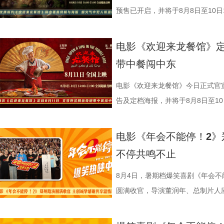
首站电影《欢迎来龙餐馆》“美味配
动全体员工律动起舞，将所有工作
欢乐热血的冒险故事，以及“喜剧+
预售已开启，并将于8月8日至10日1
观众近距离交流。现场主创们一起
酷的滕、闫佩伦更是解锁各式魔性
论。影片将于8月22日全国上映，8
迎来龙餐馆》作为战争美食喜剧大
出、即兴抻面互动点燃气氛，蒋奇
solo气场拉满，霸气夺人；李晨
前点映火热进行中，预售现已全
远赴中东谋生，在当地与餐馆经理
电影《欢迎来龙餐馆》定
“龙餐馆找到家的感觉”。现场不仅
和集团全员卸下压力，跟随舞步一
货满满 活动现场趣味互动接
馆，将中华美食带入异乡。在餐馆
带中餐闯中东
撼美味，大片质感拉满”。参演演
片一大出圈名场面，首映礼、路演
主创现场上手挑战，将片中巧思满
人被迫卷入动荡之中，在生存与抉
的王立轩直言“电影里演的都是我的
少网友称“看完电影后脑子里全是阳
cos狄少、阿萨现身活动，邀请主
生、赛夫（奥马尔·谢里夫 饰）在
电影《欢迎来龙餐馆》今日正式官宣
“好好吃饭在战乱中是奢侈，在中国
除嗨舞彩蛋之外，影片凭借高
也围绕影片展开了真诚分享。 
人物之间的情感呈现给观众。“菜备
告及定档海报，并将于8月8日至10日
影片更深刻的现实意义。 8文牧野 沈腾
达，收获大量口碑好评，不少观众评
影我们做了六年，花大力气打造原
的温馨画面，展现龙餐馆人与人之
争美食大片，影片讲述的是中国厨
牧野 沈腾 蒋奇明 李治廷.jpg
从头笑到尾狠狠解压”“带着爸妈一
现一个探案故事，让它适合全年龄
馆》由文牧野执导，宁浩监制，文
当地结识餐馆经理马俊生（蒋奇明
电影《年会不能停！2》
为“近年少见的高质量之作”。不少
内笑声此起彼伏，无数观众在故事
秘了“机关长安城”的设计理念：“
蒋奇明、奥马尔·谢里夫主演，李治
发，他们也被迫卷入其中，不得不
不停共鸣不止
难与守护的深层含义，将其塑造成承
对职场百态的犀利描摹，荒诞戏谑
把大唐与机关结构相融合，城市里
映。 匠心烹制银幕美食奇观 
馆从生意渐入正轨到突遭战争打断
停留于反战表层，而是深入呈现普
压感直抵心底。影片正在热映，和
靠机关运行的，希望让大家觉得
此次发布的美食特辑以徐福、
间形成鲜明反差。定档海报中，徐
8月4日，暑期档爆笑喜剧《年会不
“好好吃饭”的朴素信念传递人文关
瘾的解压狂欢！ 专家座谈会顺
出演雷淞然、张呈也在现场畅聊从
话和观众们隔空打招呼开头，迅速
佳肴满桌，与身后未散的硝烟痕迹
圆满收官，导演董润年、总制片人
度的表演；蒋奇明则展现其优秀的
昨日（8 月 7 日），电影《
言：“我们从舞台走到大银幕后面，
腾、锅气升腾，各式中式菜肴在翻
酷、美食的烟火气与热闹的氛围一
田雨，友情出演欧阳奋强亮相现场
引发观众对爱与和平的持续共鸣。 9文
开，影片导演董润年、总制片人应
会更贴近一些，都比较内敛；张呈
员逐一亮相，金牌主厨徐福掌勺稳
“硬菜”充满期待。《欢迎来龙餐馆》
情洋溢。影片讲述了“缺心眼”刘奔与