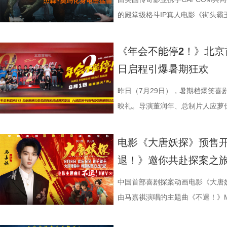
集团有限公司、上海儒意影视制作有
产业集团股份有限公司、儒意电影
鸣。随着口碑持续走高，越来越多的
公司、北京微梦创科网络技术有限
表达观点，一句“亲贤臣，远小人
掌下去整个人都通透了”。荒诞又
笑点共鸣双在线 青岛路演现场互
切入，开篇便直白袒露少女暗恋：
的殿堂级格斗IP真人电影《街头
映，8月8日至10日14:00-21:0
限公司、中青新影文化传媒（海南
笑成这样了”“看完就一个字爽”的
预售中！此外，电影8月4日-7日
后汉所以倾颓也”，令现场笑声四起，同时也
满，不少影评人盛赞其轻松的喜剧
白客、大鹏、田雨集结花式整活玩
偷拍骑车的他，即便被闺蜜戳中心
告。作为街霸系列辨识度拉满的野
院看《年会不能停！2》，解压不
锁长安奇案！
影片全国热映口碑走高 爆笑燃爽解
既有娱乐爽感，亦有现实温度。影
心。张若昀与白客现场接受观众挑
角，他因保健室被苏明仪细心照料
兰卡携雷电之力震撼登场，笼斗绝
《年会不能停2！》北京
2》由北京合众睿客影视文化传播
线后，猫眼电影开分9.6，各大媒体
酣畅淋漓的观影体验。 杭州站路演
翻全场；大鹏现身惊喜拉满，谈及
戴上、下雨天他带着她躲雨等细碎
汁原味的游戏经典设定，作为丛林
日启程引爆暑期狂欢
国电影产业集团股份有限公司、儒
好”评价构成观众热议高频词汇，
小分队董润年、应萝佳、张若昀、
时与白客“在台上吸氧把歌唱完”；还
当苏明仪主动追问心意，颜立尧的
强大的电击能力在游戏中成为了众
传播有限公司、中青新影文化传媒
性。伴随观影热度持续攀升，“猴子大
动，分享观影感受。导演董润年分享
标待人的行事风格与自家领导完美
误会接连爆发：颜立尧被现任质问
压迫感直击而来，再度点燃全球老玩家
昨日（7月29日），暑期档爆笑喜
场面火速出圈，全网刷屏玩梗，传播
幕后创作巧思，他指出炼丹炉里反
影片这次是打工人“嘴替 + 手替”，双重
溃，颜立尧和程砚大打出手.....
王》（暂译）故事聚焦1993年世
映礼。导演董润年、总制片人应萝
停”等真实反馈层出不穷，再度印
意义本质与此相同，同时也是呼应
心创作，导演董润年现场透露故事
名场面，与毕业分手的泪目画面形
番上演；赛场之下邪恶组织暗流涌
菲，特别出演田雨、王耀庆，友情
电影是“打工人的最强续命神器”，
萝佳的走心发言令观众动容，她坦
下，内核依旧聚焦普通人在职场遭
至顶点。 影片横跨十年光阴
谋。隆不仅要直面昔日战友的宿命
吕星辰等主创悉数亮相，现场分享
电影《大唐妖探》预售
生动道出观影过程中酣畅淋漓、解压放松
于观众，真诚希望大家能在笑声中
中极具仪式感的年会戏份，剧组特
登记违纪之名靠近随性不羁的颜立
凶悍的特殊格斗家，多重危机交织，
日开启，主创们将在青岛、杭州、
退！》邀你共赴探案之
影片的深度内核与温情共鸣向内容也
整活接连不断，张若昀、白客神还原“
续，在她眼中，年会戏份的本质是
守在少女身后，将满腔爱意独自封
16日北美上映。 地下笼斗氛围拉
面。 自开启限时点映以来，
戏剧表达，本片结尾刘奔的高燃点
魔性抽象，引得台下笑声此起彼伏。
精神内核。张若昀与观众同样感动
霍青春，三人却被迫提前面对情爱
黑张力的斗兽场牢笼拉开序幕。铁
叙事，搭配燃爽的逆袭情节，持续
中国首部喜剧探案动画电影《大唐
层从业者被看见、被认可，这一细
断刘奔的奥数烦恼。面对观众的“求
结构性问题”，真正改变环境的力
的心动，最终化作跨越十年无
将这场生死擂台的狂暴气息推向极
工人“癫疯”相见，群像集结大乱“
由马嘉祺演唱的主题曲《不退！》
观影后表示“眼泪唰的一下就掉下来
连连。接续青岛站主创跳舞名场面
杰的“打脸式反击”，调侃其反差感
像 联动毕业季戳中青春离别共
道覆盖高压电流的绿色兽形身影破
润年执导，应萝佳担任总制片人，
片段，将狄少（声音出演 雷淞然）