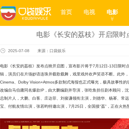
首页
电视
电影
≫
电影《长安的荔枝》开启限时点
2025-07-08 来源：口袋娱乐
电影《长安的荔枝》发布点映开启图，宣布影片将于
7月12日-13日限
辑，演员们在片场妙语连珠并载歌载舞，戏里戏外欢声笑语不断。此外，IMAX、CI
Cinema、Dolby Vision+Atmos多款制式海报也正式曝光，极具
改编自马伯庸同名爆款IP，由大鹏编剧并导演，张吃鱼担任剧本顾问，
总制片人，大鹏、白客、庄达菲、刘俊谦领衔主演，刘德华、杨幂、常远
宝、付航友情出演，张若昀特邀出演，7月25日，全国接“荔”，正在火热