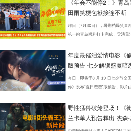
《年会不能停2！》青岛
您全家抢先入城欢乐探案！
物均以“真实可食”为前提，在保证
义。 5李治廷.jpg 6老扎.jp
别真实，仿佛在演我上班日常”“带
满满。 影片笑点爽感双在
奔，还调侃前期刘奔一定会吐槽后期
物、根植传统的文化内核，也让观
影院越笑越大「升」！ 2.jpg 1.
爆棚，猫眼电影点映开分9.6、淘
田雨笑梗包袱接连不断
每一道菜既服务叙事，也具备生活
《我不是药神》到《奇迹·笨小孩
色好评强势印证，电影《年会不能
《年会不能停！2》正在全国院线
择业难题，白客再度引用《出师表
统文化的深厚底蕴。 3.jpg 在
断 上海站路演映后见面，董润年
情一路高涨。 影片讲述了“缺心眼”
食物不再只是场景元素，而成为连
找到平衡，旨在挖掘普通人身上的
卡解压解气，全家组团观影笑声不
好评，猫眼购票平台稳定保持高分
恢弘志士之气，不宜妄自菲薄，引
到场观影。轻松欢乐的剧情、精巧
耀庆、范湉湉等一众主创齐聚现场
提“无限流体验卡”，由此开启掀桌
昨日（7月30日），暑期档爆笑喜
吃饭”在极端环境中，延展出关
事从本土社会议题延伸至国际化战
5.jpg6.jpg7.jpg 电影《
循环设定，全程笑点高密度输出，
即彼的答案；酷酷的滕全程输出满满
象，全程牢牢吸引着观众们的目光
动环节欢乐整活不断，张若昀、白
执导，应萝佳担任总制片人，张若
第一站青岛顺利打卡完成，导演董
《欢迎来龙餐馆》由坏猴子（上海
通人处境与选择的刻画，以此完成
司、天津猫眼文化传媒有限公司、
无效内卷、任人唯亲等糟心日常尽
场，持续点燃现场氛围；影片片尾
索、推敲真相，化身民间小神探，
集”的脑洞提问，二人调侃刘奔很
喜出演，孙艺洲特别主演，田雨、
白客，惊喜出演大鹏、特别出演田
限公司、中国电影产业集团股份有
腾此次也在角色塑造上呈现出更为
娱乐股份有限公司、上海有态度文
观影全程极致解压，爽感贯穿始终。
大家分享了《阳光开朗大男孩》舞蹈排练
束后，不少家长纷纷给出好评，表示
提问的情景设置，孙艺洲、田雨、
友情出演，童漠男、酷酷的滕、闫
享幕后趣闻，将7月29日北京首映
年度最催泪爱情电影《偷
军（上海）影业有限公司、北京元
福，从后厨掌勺时的沉稳从容，到
南）有限公司出品，正在爆笑热映
反应，高叶化身理想上班搭子，搭
评如潮 嗨爽爆笑后劲十足 电影《
程看得投入、看得开心，更在轻松
引得台下掌声连连；全员歌舞成为
中，一起走进影院越笑越大「升」！
日还将继续在杭州、上海、深圳、
版预告 七夕解锁盛夏暗
限公司、东阳浦天影视文化有限公
反差中层层展开。预告结尾的一声
一众实力派演员，精准拿捏不同层
观众献上一场爆笑爆爽的极致观影盛
这部电影也激发了孩子对传统文化
孩》音乐声响起，张若昀、白客歌
升 同步释出的今日上映新媒体图
点映期间，影片上座率累计三次登
影视制作有限公司出品，影片将于8
他揪心动荡又未知的命运。蒋奇明
爆笑桥段。 不少观众看完直呼 
平台好评层出不穷，从密集笑点塑
育人、寓教于乐”的效果。现场的小
火爆。惊喜嘉宾钟楚曦现身观众席
上，全员姿势神态魔性夸张，把当代
映及预售总票房已突破3000万，猫
今日，即将于8 月 19 日七夕节
10日14:00-21:00举行全国超前点
张力。首次搭档的二人以戏里戏外
来，看得太解气”“和同事边看边共
实内核，全维度收获观众一致盛赞。
太酷了”“看得非常开心”。此次观
“让我们都变成更好的人”，收获全场欢呼
释得淋漓尽致。自《年会不能停！2》
高分加持笑“升”不能停。 1.jpg
你》发布“夏日恋恋”版预告，影片
的情感张力层层递进，也让观众对
评，坦言影片笑点轻松，无晦涩内
转变极具冲击力，最终幡然醒悟点
日登陆全国影院，相约家人朋友共赴一
影片细节，透露片中《题菊花》一
爽”等口碑关键词全网刷屏，以最
乱“逗”，爆梗整活不能停的全新脑
衔主演。该预告以盛夏校园为底色
苏苏.jpg 7丽娜.jpg 电影《
满。影片牢牢抓住大众情绪需求，
少观众深受触动；刘马组合借助无限
5.jpg 电影《大唐妖探》由深圳
性关联；面对观众提出的对于当下“
的爆笑喜剧气质。今日电影全国上
人，张若昀、白客、高叶领衔主演
女单向奔赴的心动、少年隐忍沉默
野性猛兽破笼登场！《
司、北京大麦娱乐文化有限公司、
兼具直击人心的情感共鸣。影片正
影的爆笑氛围与打工人的解压爽感双双拉到极
有限公司、天津猫眼微影文化传媒
分享亲身经历，她认为认清自己想
“无限流”脑洞大开，在极致喜感之
演，田雨、王耀庆特别出演，李乃
延续台式青春细腻治愈的叙事质感
兰卡单人预告释出 杰森
娱乐股份有限公司、梦将军（上海
浸式收获一场痛快解压的欢乐观
时，影片层层撕开欺上媚下、裙带
蓝海影视文化集团股份有限公司、
求融入不适应的环境；张若昀也带来
人最强外挂”。刘马组合喜提金手指
酷的滕、闫佩伦主演，钟汉良特邀
在夏日里不敢宣之于口的年少心
司、浙江开心麻花影业有限公司、
北京合众睿客影视文化传播有限公
象，精准戳中打工人爽点，让观众
艺文化传媒有限公司、北京千万间
矛盾，找到自己的定位，也可以在
爽感层层升级，“狂扇巴掌”的高燃
上映，一起走进影院越笑越大「升」！
织甜蜜与离别酸涩 此次发布的
由美国传奇影业携手CAPCOM共