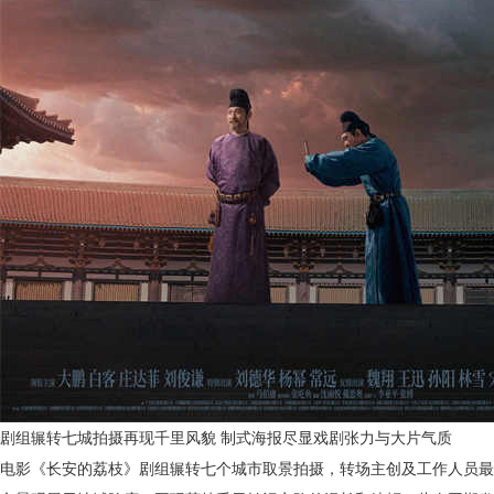
剧组辗转七城拍摄再现千里风貌
制式海报尽显戏剧张力与大片气质
电影《长安的荔枝》剧组辗转七个城市取景拍摄，转场主创及工作人员最