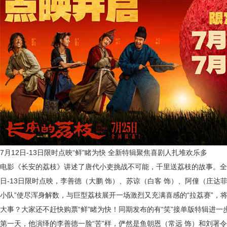
7月12日-13日限时点映“鲜”睹为快
全新特辑聚焦喜剧人扎堆欢乐多
电影《长安的荔枝》讲述了唐代小吏挑战不可能，千里送荔枝的故事。全
日-13日限时点映，李善德（大鹏 饰）、苏谅（白客 饰）、阿僮（庄达菲
小队”使尽浑身解数，与巨型荔枝展开一场激烈又充满喜感的“拉荔赛”，
大事？大家还不赶快购票“鲜”睹为快！同期发布的有“笑”接单版特辑进
第一天，他演绎的李善德一脸“苦”样，俨然是鱼朝恩（常远 饰）和刘署令