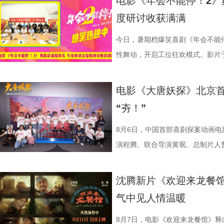
电影《年会不能停！2》
舞士气、日常相处等细节，将龙餐
度研讨收获满满
的深入，徐母问到归期时，徐福短暂
内心与现实选择为后续埋下伏笔。
今日，暑期档爆笑喜剧《年会不能停
馆陡然转向动荡处境。原本安稳的生
性舞动，开启工位狂欢模式。影片
的场面快切，人物关系与命运走向
总制片人应萝佳出席现场，与一众
与女儿“好好吃饭”，以克制而含蓄
流，研讨成果丰硕。影片讲述了“缺心
电影《大唐妖探》北京首
对照中，引出人物命运走向与故事
遇、喜提“无限流体验卡”，由此开
“夯！”
与叙事走向的期待。 3沈腾 蒋奇明.j
董润年执导，应萝佳担任总制片人
以龙餐馆开业为核心，红灯高挂、
达菲惊喜出演，孙艺洲特别主演，
8月6日，中国首部喜剧探案动画
闹瞬间。徐福、马俊生（蒋奇明 饰
阳奋强友情出演，童漠男、酷酷的
演程腾、联合导演黄珉、总制片人
治廷 饰）与龙餐馆的朋友们置身
眼电影开分9.6，正在爆笑热
白指导程寅，领衔声音出演雷淞然
材，笑意天真烂漫。但表面喜庆之
尾彩蛋全员舞力全开 魔性洗脑
建、蔡海婷、范哲琛等主创悉数亮
沈腾新片《欢迎来龙餐馆
新生与希望，也隐约映照时代动荡
停！2》惊喜释出“阳光开朗大男孩
交流。 影片讲述了立志成为“
气中见人情温暖
为情感纽带，为画面增添耐人寻味的现实
场面，为观众献上一场专属打工人
演 雷淞然）与初入长安的狼妖实习
腾 奥马尔·谢里夫.jpg 路演首
闪烁，沉闷的办公室一秒切换热舞
开启了一段笑闹互怼的刺激探案之
8月7日，电影《欢迎来龙餐馆》释