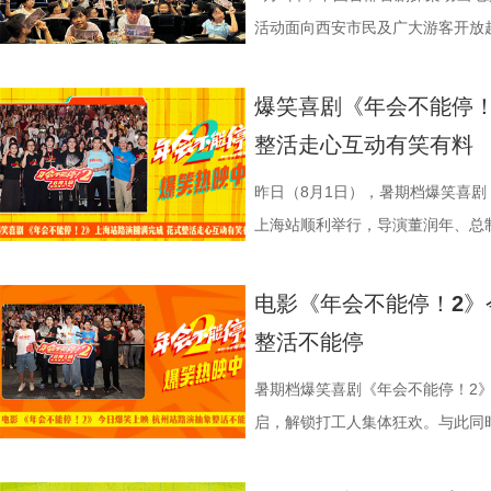
一致认可影片兼具艺术创新、现实
西应该让孩子们见识到。”一位带着
朴素表达，让这份关于生存与温暖
火逐渐席卷整座城市。镜头在美食
发言极具正向价值，公司若将其开
表情管理小游戏，结合加班、功劳
汉良特邀出演。影片猫眼电影开分9
活动面向西安市民及广大游客开放
材、打造兼顾共情与深度的作
11岁，被探案剧情牢牢吸引住。
的同时，也进一步凸显出创作团队
边学做菜，另一边却是孩子们接受
不同维度的解读，让观众对年会落
整活演绎，金句频出、笑点拉满；
大「升」！ 1.jpg 2.jpg 深
乐的大唐探案之旅，沉浸式体验“机
停！2》由北京合众睿客影视文化
情，中式机关设计也很有巧思。”还
好菜与一段故事在影像中形成
飞。预告前半段喜感松弛，后半段
还有小观众大胆发言，在线喊话主创
牌比心名场面等，各类花活接
场，董润年、应萝佳、张若昀、白
觉奇观。不少携孩子一同观影的家长
爆笑喜剧《年会不能停！
司、中国电影产业集团股份有限公
别喜欢龙宫浴场、百妖夜行的情节
馨日常 色香味承载和平表达 同
同于以往的面貌。身处动荡之中，
点极度适配全家观看，现场笑声迭
解读影片循环设定暗含人生成长的
刷、三刷观众踊跃分享新的感悟和
到了传统文化的魅力”。影片由程
整活走心互动有笑有料
度文化传播有限公司、中青新影文
友能参与探案，大朋友也能感受到
龙餐馆后厨的备菜日常切分为层层
预告结尾，一句“徐先生，你真觉得
分别带孩子和母亲一刷、二刷，一
自己内心所求就能跳出循环；谈及
共同嗨聊，氛围热烈。现场趣味互
名不分先后）领衔声音出演，将于
映。
小男孩激动地表示：“这部电影我
人穿插其间，与食材一同构成一幅
人们对故事走向的好奇，龙餐馆在
之时，全体主创向现场观众致以诚
合亲身经历，坦言看清现实后依旧
择“马”系人设、一起说“爱你呦”
1.jpg 此次影片选择在西安开启
昨日（8月1日），暑期档爆笑喜剧
品，我十分欣慰！”语气一本正经
为主要视觉元素，龙餐馆的烟火气
将走向何方？ 4赛夫.jpg 3沈腾 
祝福，爆笑声四起，整场路演就在
真挚发言令现场观众动容落泪；张
众提问刘马组合穿越闯关是否也对
敬。影片以万国来朝的大唐为故事
上海站顺利举行，导演董润年、总
案动画，《大唐妖探》以全年龄适
的别样火花。画面既呈现出开灶前的
好吃饭传递最朴素的温暖 同步发
3.jpg4.jpg 爆笑喜剧引燃观
蒙尘却从未熄灭过理想火种，只要
年一连分享影片与四大名著关联的
参照唐代长安“二市一百零八坊”的
别主演孙艺洲，特别出演田雨、王
观影期待。 电影《大唐妖探
化。在温暖的光线中，呈现出三人
前，身后巨幅龙纹折扇展开，东方
2》正在全国热映，高能欢乐戏份
一番；面对年轻观众对未来职场的
掌名场面对应《水浒传》除暴安良的侠
城”。此外，主创团队还依托“八水
后，惊喜互动不断。影片已于昨日全
电影《年会不能停！2》
画影视传媒（天津）有限公司、天
的大片质感与人情温度。 在
带笑意的徐福专注掌勺，将酱汁淋
底卸下生活与工作疲惫，收获满分
“做恶人也可以，做勇士也可以，做
设计出自《三国演义》，至于《红
的动力脉络，将大唐千年璀璨文明
感全网认证，口碑热度持续走高，
整活不能停
文化有限公司、幸福蓝海影视文化
团队对细节的极致追求的创作态度
之下，墙面弹痕与裂纹清晰可见，
为全片一大亮点，二人一冲一稳，
自己能成为这个角色，并且愿意为
“宝二爷直接变身董事长”。 他表
具想象力的大唐奇幻都市图景。 2.
片讲述了“缺心眼”刘奔与“没脾气”
公司、深圳市一怡以艺文化传媒有
载情感记忆的家常味道，到龙餐馆
安穿透画面，为这幅祥和图景铺上
花火，不少观众看完直呼“又癫又好
怡然不内耗、勇敢追梦的角色内核，
望观众观影时能读出独有的熟悉感
电影，《大唐妖探》满足了大小观
卡”，由此开启掀桌狂欢、打脸逆
暑期档爆笑喜剧《年会不能停！2》
京萌谷文化传媒有限公司、北京微梦
下因地制宜的融合表达，逐步构建
前硝烟在后”的对比，将日常烟火
展，主创辗转多座城市近距离和影
语；孙艺洲、田雨互评所饰演角色Pe
义，她表示如果现实环境一时半会
片跌宕起伏的探案冒险故事，能够
担任总制片人，张若昀、白客、高
启，解锁打工人集体狂欢。与此同时
日全国上映，预售火热进行中。此外
饮食习惯，团队对菜单结构与烹饪
涎欲滴的厨房场景，一边是尚未散
来自各地的观众现场输出花式好评
长身份加入互动，上演众和高层互
声集合越来越大，我们的勇气出现
在主角的冒险征程中收获勇气、善
洲特别主演，田雨、王耀庆特别出
利举行，导演董润年、总制片人应
国超前点映均可正常购票观影，特
配，在保留中餐技法的同时实现文
地烹饪佳肴，使得影片“好好吃饭”
当代打工人内心的同时，也依靠纯
嘻哈也惊喜现身并分享观影感受，称
前后的成长变化，张若昀分别使用了
年观众而言，环环相扣、悬念十足
漠男、酷酷的滕、闫佩伦主演，钟
庚戌亮相现场，与观众展开热情互