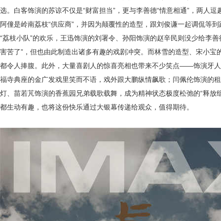
选。白客饰演的苏谅不仅是“财富担当”，更与李善德“情意相通”，两人
阿僮是岭南荔枝“供应商”，并因为颠覆性的造型，跟刘俊谦一起调侃等到
“荔枝小队”的欢乐，王迅饰演的刘署令、孙阳饰演的赵辛民则没少给李善
害苦了”，但也由此制造出诸多有趣的戏剧冲突。而林雪的造型、宋小宝
都令人捧腹。此外，大量喜剧人的惊喜亮相也带来不少笑点——饰演牙人
福寺典座的金广发戏里笑而不语，戏外跟大鹏纵情飙歌；闫佩伦饰演的租
灯、苗若芃饰演的香蕉园兄弟载歌载舞，成为精神状态极度松弛的“释放
都生动有趣，也将这份快乐通过大银幕传递给观众，值得期待。