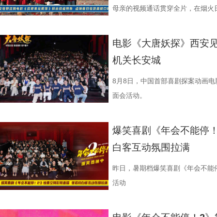
母亲的视频通话贯穿全片，在烟火
同步释出的终极海报定格开业欢聚
现人物关系与时代背景的复杂情绪
电影《大唐妖探》西安见
《欢迎来龙餐馆》“美味配送中”主
机关长安城
首站，现场气氛热烈，主创围绕影
展开交流，引发强烈共鸣。 微信图片_20
8月8日，中国首部喜剧探案动画
影片口碑持续发酵，被称为“近年少
面会活动。
达，唤起观众对爱与和平的深层思
宁浩监制，文牧野、郎群力、钟伟
爆笑喜剧《年会不能停！
里夫主演，李治廷特别出演，影片正
白客互动氛围拉满
1沈腾 蒋奇明.jpg 2蒋奇明 奥马
悄然逼近 影片同步发布终极预告，
昨日，暑期档爆笑喜剧《年会不能
事主线，通过分屏与往返切换串联
活动
馨、烟火气十足，“中华厨魂”的牌
在轻松、幽默的语气里，向徐母介