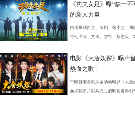
映，结伴观影开怀大笑！ 电影《
两位“开朗大男孩”即兴开跳，歌舞
演现场更高歌一曲《我的未来不是
偷喜欢你》以写实笔触刻画两种截
卷整片斗兽场。 电光缠绕全身、
菲惊喜出演，孙艺洲特别主演，田
妥协的态度诠释得淋漓尽致。 平台单
《功夫女足》曝“缺一不
播有限公司、天津猫眼文化传媒有
正在爆笑热映，今日至8月4日还
落；田雨则幽默建议现场观众“送一
的单向奔赴，程砚沉默隐忍、不求
遵从游戏形象，绿色兽化皮肤、锋
奋强友情出演，童漠男、酷酷的滕
演，雷淞然、张呈（排名不分先后
的新人力量
儒意电影娱乐股份有限公司、上海
面，带来更多欢声笑语。 电影《
满落幕。8月1日，与搭子结伴走进电
极具共鸣的青春情感群像。影片紧扣
林兽人。登场瞬间，周身不断迸发
眼、淘票票点映评分9.6，目前火
售现已开启，可提前购票共赴这场
媒（海南）有限公司出品，正在爆
播有限公司、天津猫眼文化传媒有
爆棚 爆笑解压高分认证 电影《年会
把夏日心动与毕业离别绑定，点明
力。预告最令玩家热血沸腾的名场
院越笑越大「升」！ “笑出升
上线 声声铿锵勾勒热血无畏 此次
由周星驰执导、编剧，张小斐、迪
儒意电影娱乐股份有限公司、上海
多城限时点映，首轮点映开启后即
抵不过毕业分离，一句 “为你好”
缩成球状，全身电流同步爆发，高
现场笑声不断 本次首映礼现
唱。整首歌以热血张扬的摇滚曲风
特别出演，艾米、雪野、蔡思贝、
媒（海南）有限公司出品，正在爆
呼声，将笑声传递至更多城市，7月
守难的笨拙与心酸。 影片延
速翻滚带起强劲气流，冲击力视觉
昀、白客等主创佩戴专属工牌道具
词，搭配马嘉祺清亮且极具穿透力
足》燃爽热映中，今日影片发布“缺
观影氛围热情浓烈，爆笑声量一路
公车偷拍、保健室照料、雨天送伞
兰卡不受束缚的野兽格斗风格，也
有关的拍手器、著作《我和众和集
坚守真相的凛然心气尽数唱出。“不
中没有小角色，只有共同完成故事
电影《大唐妖探》曝声音
得哈哈哈哈哈哈哈哈哈”“影院左右
属于夏日的青涩悸动。剧情不刻意
生存的孩子，被迫困于地下斗兽笼
扑面而来。现场高能整活轮番上演
成见的桀骜锋芒，也藏着明辨是非
自的倾情诠释与独特风格，碰撞出
热血之歌！
掌，感觉大脑褶皱被抚平”“让人在
离的青春常态，既有双向心动的甜
画 主创团队精工还原游戏内核 作
味联动，热血浓人和佛系淡人的反
境中，这首歌曲将给观众带来更强
不可的存在。截止7月28日，影片
评论中影片含笑量100%，更有网
感，情绪层次饱满动人。并且选择
卡从来不只是"那个绿色的怪物"。
王耀庆、李晨、李乃文四人现场“怪
同时，也让这份锐气与坚守更直击人心
的笑点让无数观众在影院收获了最
中国首部喜剧探案动画电影《大唐妖
泪”，还得备好金嗓子因为会“笑到
己止于毕业的暗恋遗憾画上句
雨林，长期的丛林生存令他的身体
金句频出，“等忙完这一阵，就可以
现上也颇具巧思，特别打造了极具
了家庭观影狂潮。 娥眉队团结一致
面揭秘影片独具匠心的听觉世界创
同样收获满堂好评，不少影评人称
股份有限公司、先势公关顾问股份
有的野兽格斗技，他虽然外表凶悍
……引得现场观众笑声不断。领衔
感十足。马嘉祺置身其中演唱，眼
全新发布的“缺一不可”特辑正式揭
分别献唱影片主题曲与片尾曲。特
讽刺，更抽象的爆笑名场面”以及“
司、力荣影业有限公司出品，华夏
让布兰卡的招式、气质贴合原作游
隔空与观众见面。 伴随轻松
锵，如同击碎枷锁的重拳，把歌曲
镜头前各显神通，为电影注入了无
节，在结合影片原创“机关长安城”
会心一笑”，“六连更”的高度评价
王》的人物设定，游戏总监中山贵
情、人物设定与创作巧思展开分享
让歌曲的情绪不止于听觉，更有了
度都发挥到了极致；雪野在影片中
充满未来感、科技感与机械质感的
大家爆笑相见。 6.jpg 电影《
牌动作指导琼・瓦勒拉，为布兰卡
场现实，尤其是打工人循环往复的
萨与妙瑛更是化身为乐队成员出现
态，在拍摄期间几乎“长在了威亚上
唱三大维度精心雕琢，打造出一套