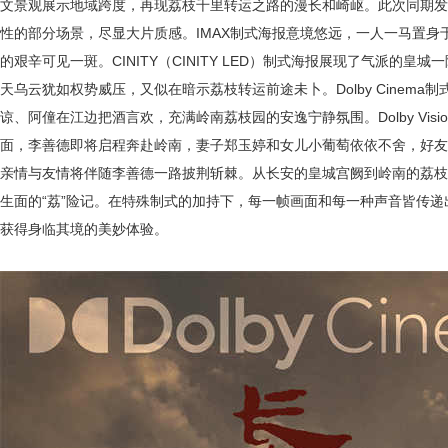
文景观展示地域跨度，再现荔枝千里转运之路的漫长和崎岖。此次同期发
性的部分场景，尽显大片质感。IMAX制式海报意境悠远，一人一马置
的艰辛可见一斑。CINITY（CINITY LED）制式海报展现了气派的
天乌云犹如权势威压，又似在暗示荔枝转运前途未卜。Dolby Cinem
谅、阿僮在江边把酒言欢，充满岭南荔枝园的安逸宁静氛围。Dolby Visi
面，李善德即将启程奔赴岭南，妻子郑玉婷和女儿小葡萄依依不舍，好友
亲情与友情将伴随李善德一路披荆斩棘。从长安的皇城宫阙到岭南的荔枝
生面的“荔”险记。在特殊制式的加持下，每一帧画面和每一种声音皆传
获得身临其境的美妙体验。