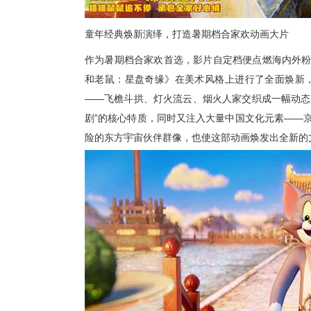
童年经典焕新演绎，打造
暑期档
合家欢动画大片
作为暑期档合家欢首选，影片自定档便点燃海内外
和老鼠：星盘奇缘》在美术风格上进行了全面焕新
——飞檐斗拱、灯火流云、烟火人家交织成一幅动态
剧”的核心特质，同时
又
注入大量中国文化元素
——
险的东方宇宙伙伴群像
，也使这部动画焕发出全新的