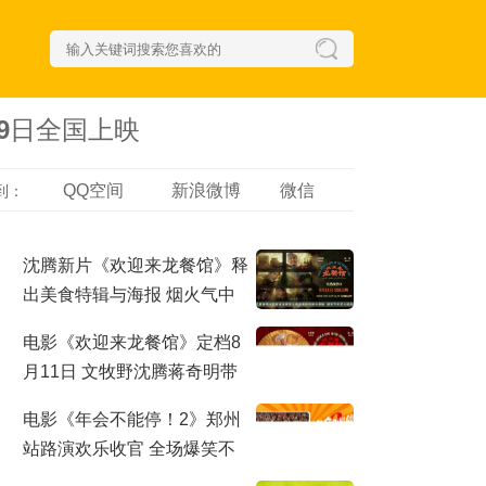
9日全国上映
QQ空间
新浪微博
微信
到：
沈腾新片《欢迎来龙餐馆》释
出美食特辑与海报 烟火气中
见人情温暖
电影《欢迎来龙餐馆》定档8
月11日 文牧野沈腾蒋奇明带
中餐闯中东
电影《年会不能停！2》郑州
站路演欢乐收官 全场爆笑不
停共鸣不止