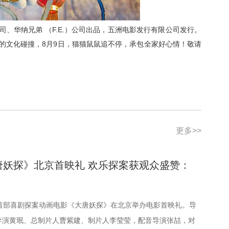
司、华纳兄弟
（
F.E.
）
公司出品，五洲电影发行有限公司发行。
的文化碰撞，
8月9日，
猫猫鼠鼠追不停
，
承包全家好心情
！
敬请
更多>>
唐妖探》北京首映礼 欢乐探案获观众盛赞：
国首部喜剧探案动画电影《大唐妖探》在北京举办电影首映礼。导
导演黄珉、总制片人曹紫建、制片人李莹莹，配音导演张喆，对