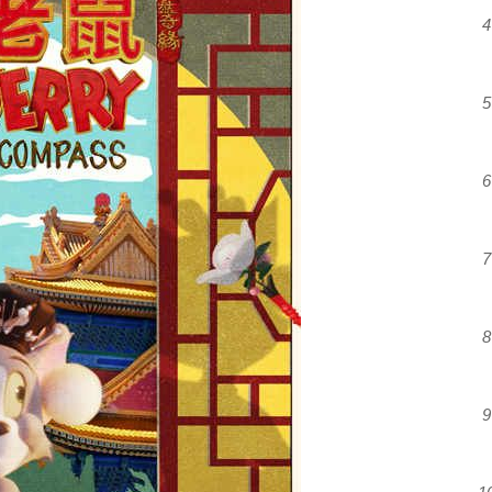
4
5
6
7
8
9