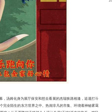
1
幕，
汤姆化身为展厅保安和想去看展的杰瑞狭路相逢，追逃打斗
个完全陌生的
东方
世界
之中
。
热闹非凡的市集、环绕着神秘雾霭