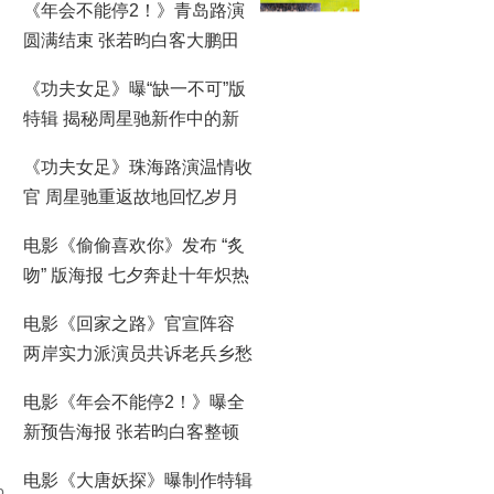
《年会不能停2！》青岛路演
圆满结束 张若昀白客大鹏田
雨笑梗包袱接连不断
《功夫女足》曝“缺一不可”版
特辑 揭秘周星驰新作中的新
人力量
《功夫女足》珠海路演温情收
官 周星驰重返故地回忆岁月
情怀
电影《偷偷喜欢你》发布 “炙
吻” 版海报 七夕奔赴十年炽热
暗恋之约
电影《回家之路》官宣阵容
两岸实力派演员共诉老兵乡愁
电影《年会不能停2！》曝全
新预告海报 张若昀白客整顿
职场爆笑逆袭
电影《大唐妖探》曝制作特辑