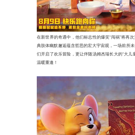
在新世界的奇遇中，他们标志性的爆笑
“闯祸”将再
典肢体幽默邂逅蕴含哲思的宏大宇宙观，一场前所未
们开启
了
欢乐冒险，更让伴随汤姆杰瑞长大的
“
大儿
温暖重逢！