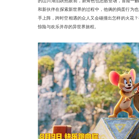
的山川
湖泊
跃然眼前，
新
角色也悉数登场
，
冒险一
和新伙伴在探索新世界的过程中，他俩
的捣蛋行为
也
手上阵，
跨时空相遇的众人又会碰撞出怎样的火花？
惊险与
欢乐
并存的异世界旅程。