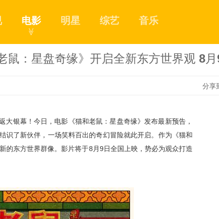
视
电影
明星
综艺
音乐
≫
老鼠：星盘奇缘》开启全新东方世界观 8月
分享
重返大银幕！今日，电影《猫和老鼠：星盘奇缘》发布最新预告，
1
结识了新伙伴，
一场笑料百出的奇幻冒险就此开启。作为《猫和
新的
东方
世界
群像
。
影片
将于
8月9日全国上映，势必为观众打造
2
3