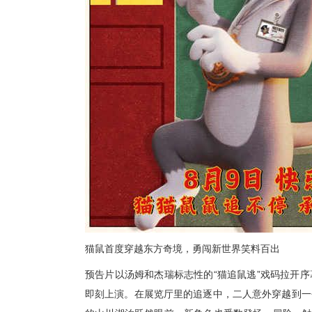
猫鼠首度穿越东方奇境，勇闯
新世界笑料百出
预告片以汤姆和杰瑞标志性的
“猫追鼠逃”戏码拉开序
即刻上演。
在
展览厅
里
的追逐
中，
二人意外穿越到
一