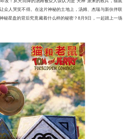
触即发！从天而降的汤姆被众人
误认为是
“天神”
派来的
救兵，
猫鼠
让众人
哭笑不得。在这片
神秘的
土地上，汤姆、杰瑞与新伙伴联
神秘星盘的背后究竟藏着什么样的秘密？
8月9日，一起
踏上一场