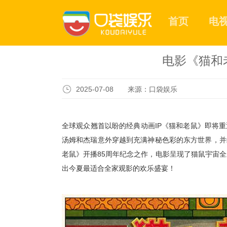
首页
电
电影《猫和
2025-07-08 来源：口袋娱乐
全球观众翘首以盼的经典动画
IP《猫和老鼠》即将
汤姆和杰瑞意外穿越到充满神秘色彩的
东方世界
，
并
老鼠》开播
85周年纪念之作，
电影呈现了猫鼠
宇宙全
出今夏最适合全家观影的欢乐盛宴！