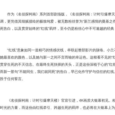
作为《名侦探柯南》系列首部剧场版，《名侦探柯南：计时引爆摩天
调，更凭借其细腻描绘的极致纯爱，被无数粉丝誉为“新兰感情的奠基之
死告白，以及贯穿始终的“红线”羁绊，至今仍是粉丝心中不可逾越的经
“红线”意象如同一道精巧的情感伏线，串联起整部影片的脉络。小兰不
她最喜欢的颜色，以及她与新一之间不言而喻的幸运色。这根看不见的“
贯穿生死的不灭信念。在最终生死抉择的关头，正是这份深植于心的“红
而新一那句“不能同生，我们就同死”的告白，早已化作守护与信任的红
胜于任何誓言。
《名侦探柯南：计时引爆摩天楼》官宣引进，4K画质大银幕初见。相
时光的力量，而这份由红线牵引、跨越生死的羁绊，也必将在大银幕上为