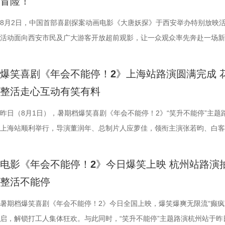
冒险！
火。烤全羊、铁锅炖等中式美食在异国他乡接连登场，呈现出一派火热的
已看淡得失，不在乎去留，而胡董事长清楚公司管理弊病，认可刘奔的想
携张若昀、白客、庄达菲、孙艺洲、田雨、欧阳奋强等一众主创现身，整
叶领衔主演，大鹏、庄达菲惊喜出演，孙艺洲特别主演，田雨、王耀庆特
景象。然而，突如其来的战火打破平静，炮声骤起，熟悉的日常被迫中断
初心，会尽力留下他；总制片人应萝佳则从企业发展视角进行分析，称刘
后交流兼具趣味互动与走心分享，收获现场观众热烈反响。现场观众发起
演，李乃文、李晨、欧阳奋强友情出演，童漠男、酷酷的滕、闫佩伦主演
8月2日，中国首部喜剧探案动画电影《大唐妖探》于西安举办特别放映
火逐渐席卷整座城市。镜头在美食与硝烟之间快速切换，一边是孩子围在
发言极具正向价值，公司若将其开除极易引发危机，高层势必会力保他。
表情管理小游戏，结合加班、功劳被抢、团建取消等各类扎心场景让各位
汉良特邀出演。影片猫眼电影开分9.6，正在爆笑热映，一起走进影院越
活动面向西安市民及广大游客开放超前观影，让一众观众率先奔赴一场新
边学做菜，另一边却是孩子们接受军事训练，一边是热油翻滚，一边是战
不同维度的解读，让观众对年会落幕之后的故事走向有了更多想象空间。
整活演绎，金句频出、笑点拉满；还有观众送趣味锦旗、请主创复刻Bob
大「升」！ 1.jpg 2.jpg 深圳路演欢乐举行 主创趣谈幕后创作 深圳站路
乐的大唐探案之旅，沉浸式体验“机关长安城”独具韵味的东方美学与震撼
飞。预告前半段喜感松弛，后半段局势陡转，也让这部战争题材影片呈现
还有小观众大胆发言，在线喊话主创助力“取消暑假作业”，其家长盛赞影
牌比心名场面等，各类花活接连呈现，笑声此起彼伏。 导演董
场，董润年、应萝佳、张若昀、白客、酷酷的滕等主创齐聚亮相，现场多
觉奇观。不少携孩子一同观影的家长纷纷表示：“孩子看得很开心”“让孩
爆笑喜剧《年会不能停！2》上海站路演圆满完成 
同于以往的面貌。身处动荡之中，徐福和马俊生也被裹挟，甚至被爆炸波
点极度适配全家观看，现场笑声迭起，欢乐四溢。更有一位三刷观众表示
解读影片循环设定暗含人生成长的隐喻，他以刘奔、马杰示例，称当真正
刷、三刷观众踊跃分享新的感悟和发现，还有不少亲子观众到场观影，与
到了传统文化的魅力”。影片由程腾执导，黄珉联合导演，雷淞然、张呈
整活走心互动有笑有料
预告结尾，一句“徐先生，你真觉得这战争跟你没关系吗？”警告声响起，
分别带孩子和母亲一刷、二刷，一家人各有感悟，共享欢乐与共鸣。即将
自己内心所求就能跳出循环；谈及现实与理想主义的冲突，总制片人应萝
共同嗨聊，氛围热烈。现场趣味互动花样不断，张若昀复刻假面骑士、全
名不分先后）领衔声音出演，将于8月8日全国上映，目前正在火热预售
人们对故事走向的好奇，龙餐馆在战火中会遭遇什么？徐福与马俊生的生
之时，全体主创向现场观众致以诚挚谢意，现场更趣味玩梗为张若昀送上
合亲身经历，坦言看清现实后依旧坚守理想主义才是独属于自己的人生底
择“马”系人设、一起说“爱你呦”等整活轮番上演，欢声笑语贯穿全程。 现
1.jpg 此次影片选择在西安开启特别放映，正是出于对千年长安盛唐底蕴
昨日（8月1日），暑期档爆笑喜剧《年会不能停！2》“笑升不能停”主题
将走向何方？ 4赛夫.jpg 3沈腾 蒋奇明.jpg 文牧野带领新组合碰撞新火花
祝福，爆笑声四起，整场路演就在欢笑与温情交织的氛围中圆满收官。
真挚发言令现场观众动容落泪；张若昀亦对此有所解读，他表示刘奔虽被
众提问刘马组合穿越闯关是否也对应《西游记》里师徒取经的情节，导演
敬。影片以万国来朝的大唐为故事背景，将机械动能与唐代都市风貌相融
上海站顺利举行，导演董润年、总制片人应萝佳，领衔主演张若昀、白客
好吃饭传递最朴素的温暖 同步发布的定档海报，龙餐馆主厨徐福站在红
3.jpg4.jpg 爆笑喜剧引燃观影热潮 多元受众共赴欢乐之旅 电影《年会不
蒙尘却从未熄灭过理想火种，只要时机环境合适，每个人都愿意为理想再
年一连分享影片与四大名著关联的多个隐喻巧思：除去《西游记》，马杰
参照唐代长安“二市一百零八坊”的城市布局，打造出一座前所未见的“机
别主演孙艺洲，特别出演田雨、王耀庆，主演范湉湉齐聚现场，畅聊台前
前，身后巨幅龙纹折扇展开，东方韵味十足。身前一桌中式菜品依次铺陈
2》正在全国热映，高能欢乐戏份贯穿始终，沉浸式爆笑观影体验，让观
一番；面对年轻观众对未来职场的焦虑，白客送上通透的人生态度，他直
掌名场面对应《水浒传》除暴安良的侠义底色、片中 “卧龙凤雏”“三顾茅庐
城”。此外，主创团队还依托“八水绕长安”的经典水系布局，设计贯穿整
后，惊喜互动不断。影片已于昨日全国公映，猫眼电影开分9.6，爆笑爆
电影《年会不能停！2》今日爆笑上映 杭州站路演
带笑意的徐福专注掌勺，将酱汁淋入松鼠桂鱼之上，热气腾腾格外诱人。
底卸下生活与工作疲惫，收获满分解压爽感。张若昀与白客组成的刘马组
“做恶人也可以，做勇士也可以，做好人也可以，做‘坏人’也可以，只要你
设计出自《三国演义》，至于《红楼梦》的巧妙化用，导演更是风趣概括
的动力脉络，将大唐千年璀璨文明与奇巧精妙的机关创意完美融合，构建
感全网认证，口碑热度持续走高，成为暑期档打工人解压放松的狂欢盛宴
整活不能停
之下，墙面弹痕与裂纹清晰可见，与前景的活色生香形成强烈反差，残酷
为全片一大亮点，二人一冲一稳，性格反差感拉满，碰撞发出源源不断的
自己能成为这个角色，并且愿意为一切后果负责，就可以”；庄达菲则分
“宝二爷直接变身董事长”。 他表示，创作时特意将中华传统文化融入故
具想象力的大唐奇幻都市图景。 2.jpg 作为暑期档适配全年龄段的合家
片讲述了“缺心眼”刘奔与“没脾气”马杰包子铺“癫疯”相遇、喜提“无限流体
安穿透画面，为这幅祥和图景铺上了一层无法忽视的战争底色。通过“美
花火，不少观众看完直呼“又癫又好看，越品越上头”。随着六城路演火热
怡然不内耗、勇敢追梦的角色内核，为观众送上 “四面八方皆是前方” 的
望观众观影时能读出独有的熟悉感与亲切感；制片人应萝佳谈及现实与理
电影，《大唐妖探》满足了大小观众双向适配的观影体验。对小朋友而言
卡”，由此开启掀桌狂欢、打脸逆袭的全新脑洞故事，由董润年执导，应
暑期档爆笑喜剧《年会不能停！2》今日全国上映，爆笑爆爽无限流“癫疯
前硝烟在后”的对比，将日常烟火与流离动荡呈现在同一画面，一边是令
展，主创辗转多座城市近距离和影迷互动，映后现场笑声、欢呼声接连不
语；孙艺洲、田雨互评所饰演角色Peter和Bob的心眼，欧阳奋强也以片
义，她表示如果现实环境一时半会难以改变，不如先走进影院开心：“随
片跌宕起伏的探案冒险故事，能够让孩子在奇幻的机关世界中开拓眼界，
担任总制片人，张若昀、白客、高叶领衔主演，大鹏、庄达菲惊喜出演，
启，解锁打工人集体狂欢。与此同时，“笑升不能停”主题路演杭州站于昨