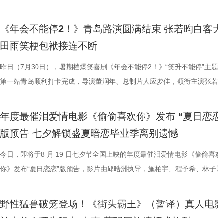
涎欲滴的厨房场景，一边是尚未散去的战争阴影，徐福则面带从容，游刃
来自各地的观众现场输出花式好评，真实口碑持续出圈扩散。影片在精准
长身份加入互动，上演众和高层互怼名场面，台上台下笑声不断。脱口秀
声集合越来越大，我们的勇气出现了，很多事情会慢慢发生变化”。谈及
在主角的冒险征程中收获勇气、善良与成长，汲取积极向上的价值观；对
洲特别主演，田雨、王耀庆特别出演，李乃文、李晨、欧阳奋强友情出演
利举行，导演董润年、总制片人应萝佳，领衔主演张若昀、白客，特别出
地烹饪佳肴，使得影片“好好吃饭”的情感，在非常时刻呈现出了新的温度
当代打工人内心的同时，也依靠纯粹的爆笑爽感俘获亲子家庭受众。“癫
嘻哈也惊喜现身并分享观影感受，称“完全演出了我和我同事们的日常”，
前后的成长变化，张若昀分别使用了“燃”和“登”两个字来概括不同阶段的
年观众而言，环环相扣、悬念十足的探案剧情极具观赏性，细节满满的大
漠男、酷酷的滕、闫佩伦主演，钟汉良特邀出演。影片爆笑热映中，一起
庚戌亮相现场，与观众展开热情互动，畅聊幕后趣闻。此前影片限时点映
《年会不能停2！》青岛路演圆满结束 张若昀白客
义。 5李治廷.jpg 6老扎.jpg 文牧野导演作为国产现实主义商业片的探索
别真实，仿佛在演我上班日常”“带爸妈看完，没想到他们也全程笑不停”
满满。 影片笑点爽感双在线 全年龄观影适配满分 电
奔，还调侃前期刘奔一定会吐槽后期的自己；面对观众“选热爱还是选稳定
物、根植传统的文化内核，也让观众沉浸式感受大唐盛世的独特魅力与中
影院越笑越大「升」！ 2.jpg 1.jpg 上海站路演顺利举行 笑声掌声交织欢
爆棚，猫眼电影点映开分9.6、淘票票点映开分9.6，双平台高分认证，
田雨笑梗包袱接连不断
《我不是药神》到《奇迹·笨小孩》，其作品始终在兼顾市场与作者表达
色好评强势印证，电影《年会不能停！2》适配各类观影人群，年轻人结
《年会不能停！2》正在全国院线火热公映，上映以来持续收获海量观众
择业难题，白客再度引用《出师表》表达观点：“开张圣听，以光先帝遗
统文化的深厚底蕴。 3.jpg 在西安特别放映的活动现场，不少家长专程
断 上海站路演映后见面，董润年、应萝佳、张若昀、白客、孙艺洲、田
情一路高涨。 影片讲述了“缺心眼”刘奔与“没脾气”马杰包子铺“癫疯”相遇
找到平衡，旨在挖掘普通人身上的人性闪光。电影《欢迎来龙餐馆》首次
卡解压解气，全家组团观影笑声不断，在捧腹大笑之余皆能收获共鸣与放
好评，猫眼购票平台稳定保持高分，影院场均笑声不断。影片创新融入无
恢弘志士之气，不宜妄自菲薄，引喻失义，以塞忠谏”，他认为不必局限
到场观影。轻松欢乐的剧情、精巧奇幻的机关场景、鲜活可爱的古典妖怪
耀庆、范湉湉等一众主创齐聚现场，全程笑点与走心感悟交织，亮点纷呈
提“无限流体验卡”，由此开启掀桌狂欢、打脸逆袭的全新脑洞故事，由董
昨日（7月30日），暑期档爆笑喜剧《年会不能停2！》“笑升不能停”主
事从本土社会议题延伸至国际化战争背景，在更强烈的冲突情境中，展开
5.jpg6.jpg7.jpg 电影《年会不能停！2》由北京合众睿客影视文化传播有
循环设定，全程笑点高密度输出，把职场里令人憋屈的形式主义、空洞画
即彼的答案；酷酷的滕全程输出满满情绪价值，将影片金句“展翅高飞”贯
象，全程牢牢吸引着观众们的目光。观影过程中，孩子们跟随剧情一同寻
动环节欢乐整活不断，张若昀、白客趣味回答“如果角色穿越宫斗剧能存
执导，应萝佳担任总制片人，张若昀、白客、高叶领衔主演，大鹏、庄达
第一站青岛顺利打卡完成，导演董润年、总制片人应萝佳，领衔主演张若
通人处境与选择的刻画，以此完成文牧野对现实题材的一次全新类型突破
司、天津猫眼文化传媒有限公司、中国电影产业集团股份有限公司、儒意
无效内卷、任人唯亲等糟心日常尽数拆解，用酣畅淋漓的剧情走向狠狠解
场，持续点燃现场氛围；影片片尾彩蛋编舞指导喜多卉也惊喜现身观众席
索、推敲真相，化身民间小神探，迫不及待想要走进长安城参与探案。观
集”的脑洞提问，二人调侃刘奔很难立足，但马杰能活到最后；面对领导
喜出演，孙艺洲特别主演，田雨、王耀庆特别出演，李乃文、李晨、欧阳
白客，惊喜出演大鹏、特别出演田雨齐齐亮相。现场全员与观众欢乐互动
腾此次也在角色塑造上呈现出更为深沉与内敛的一面，其饰演的中国大厨
娱乐股份有限公司、上海有态度文化传播有限公司、中青新影文化传媒（
观影全程极致解压，爽感贯穿始终。张若昀、白客“卧龙凤雏”碰撞出全新
大家分享了《阳光开朗大男孩》舞蹈排练的趣味幕后。 4.jpg 3.jpg 高分
束后，不少家长纷纷给出好评，表示影片“十分有趣”。有家长表示孩子不
提问的情景设置，孙艺洲、田雨、王耀庆、范湉湉临场抖出各类高情商回
友情出演，童漠男、酷酷的滕、闫佩伦主演，钟汉良特邀出演。影片爆笑
享幕后趣闻，将7月29日北京首映礼的笑声一直延续至青岛路演，今日至8
年度最催泪爱情电影《偷偷喜欢你》发布 “夏日恋恋
福，从后厨掌勺时的沉稳从容，到突遭战火时的紧张与失措，人物命运在
南）有限公司出品，正在爆笑热映。
反应，高叶化身理想上班搭子，搭档大鹏、庄达菲、孙艺洲、田雨、王耀
评如潮 嗨爽爆笑后劲十足 电影《年会不能停！2》以脑洞大开的全新故
程看得投入、看得开心，更在轻松的观影过程中接触到丰富的唐代传统文
引得台下掌声连连；全员歌舞成为每站路演固定保留环节，《阳光开朗大
中，一起走进影院越笑越大「升」！ 全国热映中爆笑不能停 口碑热度持
日还将继续在杭州、上海、深圳、成都、郑州五城与大家爆笑相见。此前
版预告 七夕解锁盛夏暗恋毕业季离别遗憾
反差中层层展开。预告结尾的一声警告，让徐福的处境愈发扑朔迷离，不
一众实力派演员，精准拿捏不同层级人物的鲜活状态，为观众输出接连不
观众献上一场爆笑爆爽的极致观影盛宴。目前影片猫眼电影开分高达9.6
这部电影也激发了孩子对传统文化与东方美学的探索兴趣，真正实现了“
孩》音乐声响起，张若昀、白客歌声助兴，其余主创零帧起跳，现场氛围
升 同步释出的今日上映新媒体图，将癫狂抽象进行到底。巨大红色键盘
点映期间，影片上座率累计三次登顶，口碑认证、预售票房一路上涨，目
他揪心动荡又未知的命运。蒋奇明则以他一贯的细腻表演，演绎出角色的
爆笑桥段。 不少观众看完直呼 “完全演我上班日常”“整场笑到停
平台好评层出不穷，从密集笑点塑造、完整角色弧光、犀利叙事节奏到深
育人、寓教于乐”的效果。现场的小朋友们也纷纷分享观影感受，直言“机
火爆。惊喜嘉宾钟楚曦现身观众席，真诚分享观影感受，她表示刘奔这个
上，全员姿势神态魔性夸张，把当代打工人“不想工作只想发疯”的精神状
映及预售总票房已突破3000万，猫眼电影点映开分9.6、淘票票点映开分9
今日，即将于8 月 19 日七夕节全国上映的年度最催泪爱情电影《偷偷喜
张力。首次搭档的二人以戏里戏外的默契，碰撞出全新的火花，共同推动
来，看得太解气”“和同事边看边共鸣，笑到拍大腿”。带娃观影的家长也
实内核，全维度收获观众一致盛赞。主角刘奔 “屠龙少年终成恶龙” 的细
太酷了”“看得非常开心”。此次观影后，观众们也更加期待这部暑期国漫
“让我们都变成更好的人”，收获全场欢呼鼓掌。 4.jpg 3.jpg 导演董润年
释得淋漓尽致。自《年会不能停！2》限时点映开启后，“爆笑”“解压”“解气
高分加持笑“升”不能停。 1.jpg 影片讲述了新老打工人“癫疯”相见，群像
你》发布“夏日恋恋”版预告，影片由邱晧洲执导，施柏宇、程予希、林子
的情感张力层层递进，也让观众对这部在战火中淬炼人性的作品更添期待。
评，坦言影片笑点轻松，无晦涩内容，亲子同看全程欢乐，全家观影适配
转变极具冲击力，最终幡然醒悟点名的高燃片段更完整撑起故事层次感，
日登陆全国影院，相约家人朋友共赴一场妙趣横生的大唐奇幻冒险。 4.jp
影片细节，透露片中《题菊花》一诗的作者黄巢，以及创作背景与刘奔存
爽”等口碑关键词全网刷屏，以最直观的情绪感受，全方位肯定影片纯粹
乱“逗”，爆梗整活不能停的全新脑洞故事，由董润年执导，应萝佳担任总
衔主演。该预告以盛夏校园为底色，完整铺展三人错综复杂的暗恋拉扯，
苏苏.jpg 7丽娜.jpg 电影《欢迎来龙餐馆》由坏猴子（上海）文化传播有
满。影片牢牢抓住大众情绪需求，以纯粹畅快的喜剧质感俘获全年龄段观
少观众深受触动；刘马组合借助无限流外挂“癫疯”冲击，全程高能输出，
5.jpg 电影《大唐妖探》由深圳千万间影业有限公司、冰滴映画影视传媒(
性关联；面对观众提出的对于当下“社会化”议题的困惑，总制片人应萝佳
的爆笑喜剧气质。今日电影全国上映，口碑热度更是持续攀升，全新设定
人，张若昀、白客、高叶领衔主演，大鹏、庄达菲惊喜出演，孙艺洲特别
女单向奔赴的心动、少年隐忍沉默的守护、毕业即分手的青春遗憾尽数呈
野性猛兽破笼登场！《街头霸王》（暂译）真人电
司、北京大麦娱乐文化有限公司、中国电影产业集团股份有限公司、儒意
兼具直击人心的情感共鸣。影片正在爆笑热映，和朋友家人一起走进影院
影的爆笑氛围与打工人的解压爽感双双拉到极致。 5.jpg 6.jpg 7.jpg 与
有限公司、天津猫眼微影文化传媒有限公司、北京梦之城文化有限公司、
分享亲身经历，她认为认清自己想做什么，便朝着这个方向稳步前行，不
“无限流”脑洞大开，在极致喜感之外再叠加惊喜观感，被网友亲切称呼为
演，田雨、王耀庆特别出演，李乃文、李晨、欧阳奋强友情出演，童漠男
延续台式青春细腻治愈的叙事质感，用满是烟火气的校园日常，戳中所有