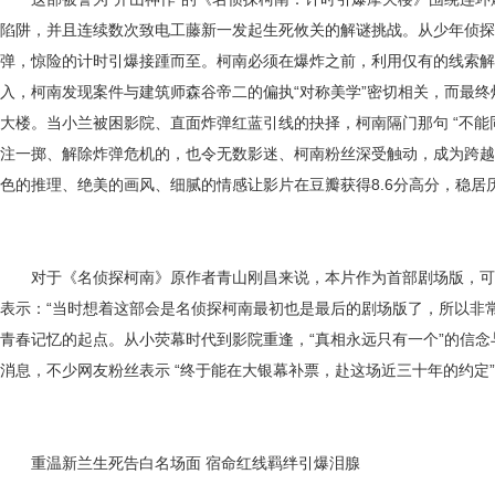
陷阱，并且连续数次致电工藤新一发起生死攸关的解谜挑战。从少年侦探
弹，惊险的计时引爆接踵而至。柯南必须在爆炸之前，利用仅有的线索解
入，柯南发现案件与建筑师森谷帝二的偏执“对称美学”密切相关，而最
大楼。当小兰被困影院、直面炸弹红蓝引线的抉择，柯南隔门那句 “不能
注一掷、解除炸弹危机的，也令无数影迷、柯南粉丝深受触动，成为跨越
色的推理、绝美的画风、细腻的情感让影片在豆瓣获得8.6分高分，稳居
对于《名侦探柯南》原作者青山刚昌来说，本片作为首部剧场版，可
表示：“当时想着这部会是名侦探柯南最初也是最后的剧场版了，所以非
青春记忆的起点。从小荧幕时代到影院重逢，“真相永远只有一个”的信
消息，不少网友粉丝表示 “终于能在大银幕补票，赴这场近三十年的约定
重温新兰生死告白名场面 宿命红线羁绊引爆泪腺