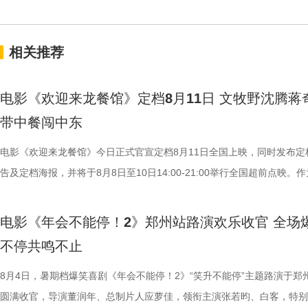
相关推荐
电影《欢迎来龙餐馆》定档8月11日 文牧野沈腾蒋
带中餐闯中东
电影《欢迎来龙餐馆》今日正式官宣定档8月11日全国上映，同时发布定
告及定档海报，并将于8月8日至10日14:00-21:00举行全国超前点映。
争美食大片，影片讲述的是中国厨师徐福（沈腾 饰）为养家还债远赴中
当地结识餐馆经理马俊生（蒋奇明 饰），两人携手经营龙餐馆。然而战
电影《年会不能停！2》郑州站路演欢乐收官 全场
发，他们也被迫卷入其中，不得不直面动荡与生存考验。定档预告呈现了
不停共鸣不止
馆从生意渐入正轨到突遭战争打断的转变过程，影片在热闹营业与战火四
间形成鲜明反差。定档海报中，徐福立于满是弹孔的红墙之前专注掌勺，
8月4日，暑期档爆笑喜剧《年会不能停！2》“笑升不能停”主题路演于郑
佳肴满桌，与身后未散的硝烟痕迹形成鲜明对照。定档预告与海报将战争
圆满收官，导演董润年、总制片人应萝佳，领衔主演张若昀、白客，特别