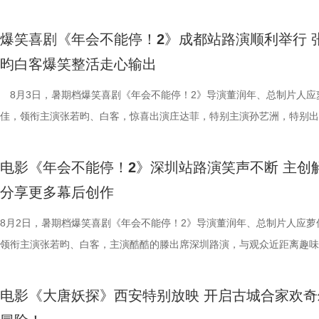
酷、美食的烟火气与热闹的氛围一同装盘上桌，让人对这道别具风味的暑
田雨，友情出演欧阳奋强亮相现场，与现场观众面对面畅聊互动，现场氛
“硬菜”充满期待。《欢迎来龙餐馆》由IMAX特制拍摄，在IMAX银幕上，
情洋溢。影片讲述了“缺心眼”刘奔与“没脾气”马杰包子铺“癫疯”相遇、喜提
爆笑喜剧《年会不能停！2》成都站路演顺利举行 
重要场景将上下延展，为观众独家呈现多26%的画面内容，身临其境体
限流体验卡”，由此开启掀桌狂欢、打脸逆袭的全新脑洞故事，由董润年
昀白客爆笑整活走心输出
的战争场面与美食烹制的烟火细节。电影《欢迎来龙餐馆》由文牧野执导
导，应萝佳担任总制片人，张若昀、白客、高叶领衔主演，大鹏、庄达菲
浩监制，文牧野、郎群力、钟伟编剧，沈腾领衔主演，蒋奇明、奥马尔·
出演，孙艺洲特别主演，田雨、王耀庆特别出演，李乃文、李晨、欧阳奋
8月3日，暑期档爆笑喜剧《年会不能停！2》导演董润年、总制片人应
夫主演，李治廷特别出演，谢里夫·萨比、艾哈迈德·萨利姆、法鲁克·穆
情出演，童漠男、酷酷的滕、闫佩伦主演，钟汉良特邀出演。影片猫眼电
佳，领衔主演张若昀、白客，惊喜出演庄达菲，特别主演孙艺洲，特别出
德、拉塞尔·希利、奈拉·阿克拉姆、卡尔玛·哈齐姆参加演出，苇青、张
分9.6，正在爆笑热映，一起走进影院越笑越大「升」！ 1.jpg2.jpg 郑州
雨，友情出演欧阳奋强出席成都路演，与观众近距离互动，分享台前幕后
情出演。 海报.jpg 沈腾勇闯中东做地道中餐 携手蒋奇明演绎战火下的小
演热情似火 欢笑声中圆满收官 郑州站路演映后交流全程氛围热烈，董润
事。现场不同年龄、职业的观众走心分享观影感受，全程欢笑与掌声交织
电影《年会不能停！2》深圳站路演笑声不断 主创
困境 电影《欢迎来龙餐馆》聚焦中东的中餐馆里徐福与马俊生在战火中
应萝佳、张若昀、白客、田雨、欧阳奋强等一众主创与不同年龄、职业的
片讲述了“缺心眼”刘奔与“没脾气”马杰包子铺“癫疯”相遇、喜提“无限流体
分享更多幕后创作
和羁绊，从烟火日常到战争突发，原本稳定的生活被打破，个体被卷入更
齐聚于此，既有轻松欢乐的趣味互动，也有直击人心的走心分享。现场欢
卡”，由此开启掀桌狂欢、打脸逆袭的全新脑洞故事，由董润年执导，应
时代动荡之中。在不断逼近的现实压力下，小人物的去留、选择与命运走
围拉满，张若昀、白客现场比心，大喊“不要小看我们之间的羁绊啊！”，
担任总制片人，张若昀、白客、高叶领衔主演，大鹏、庄达菲惊喜出演，
8月2日，暑期档爆笑喜剧《年会不能停！2》导演董润年、总制片人应萝
成为故事展开的核心。 1沈腾.jpg 2蒋奇明.jpg 在此次发布的定档预告中
声此起彼伏；化身“诸葛卧龙”的白客现场为其余主创匹配《三国演义》人
洲特别主演，田雨、王耀庆特别出演，李乃文、李晨、欧阳奋强友情出演
领衔主演张若昀、白客，主演酷酷的滕出席深圳路演，与观众近距离趣味
沈腾饰演的徐福一声“上菜”，菜品热气上桌，龙餐馆的日常徐徐展开。徐
张若昀饰演的刘奔对标刘备，欧阳奋强饰演的董事长类比献帝，几人现场
漠男、酷酷的滕、闫佩伦主演，钟汉良特邀出演。影片猫眼电影开分9.6
动，畅聊创作细节与名场面，一路笑声不断。影片讲述了“缺心眼”刘奔与
蒋奇明饰演的马俊生分工合作，在轻松热闹的氛围下，将餐馆经营得井井
抛梗调侃，轻松欢乐。 谈及影片结尾刘奔高燃点名之后的去留问题，导
在爆笑热映，一起走进影院越笑越大「升」！ 成都站路演顺利
气”马杰包子铺“癫疯”相遇、喜提“无限流体验卡”，由此开启掀桌狂欢、打
电影《大唐妖探》西安特别放映 开启古城合家欢奇
条。徐福凭借地道的中餐手艺，让这间小店在异国逐渐打开局面，生意日
年和总制片人应萝佳分别给出不同答案：导演董润年认为刘奔经历多年循
欢笑温情双向在线 成都站路演映后，导演董润年、总制片人应
袭的全新脑洞故事，由董润年执导，应萝佳担任总制片人，张若昀、白客