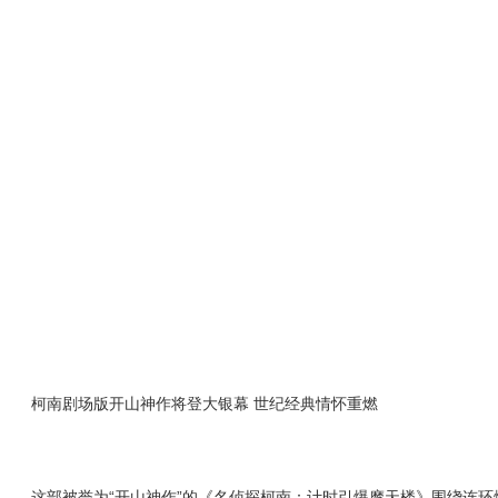
柯南剧场版开山神作将登大银幕 世纪经典情怀重燃
这部被誉为“开山神作”的《名侦探柯南：计时引爆摩天楼》围绕连环