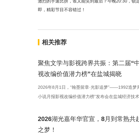
激烈的手速比拼，谁又能笑到最后？今晚
20:30
即，精彩节目不容错过！
相关推荐
聚焦文学与影视跨界共振：第二届“中
视改编价值潜力榜”在盐城揭晓
2026年8月1日，“翰墨留章·光影追梦”——1992造
小说月报影视改编价值潜力榜”发布会在盐城经济技
活动由中国世界电影学会、江苏省作家协会、中共盐
化广电和旅游局、盐城经济技术开发区指导，江苏世
2026湖光嘉年华官宣，8月到常熟
公司、中子星（陕西）影业有限公司、百花文艺出版
之梦！
达文化传媒公司联合主办，盐城师范学院、盐城幼儿