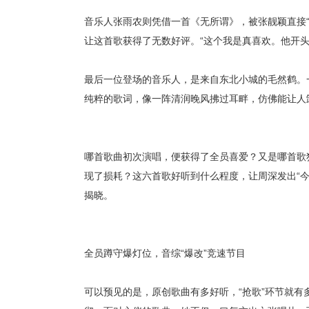
音乐人张雨农则凭借一首《无所谓》，被张靓颖直接
让这首歌获得了无数好评。“这个我是真喜欢。他开头
最后一位登场的音乐人，是来自东北小城的毛然鹤。
纯粹的歌词，像一阵清润晚风拂过耳畔，仿佛能让人
哪首歌曲初次演唱，便获得了全员喜爱？又是哪首
歌
现了损耗？这六首歌好听到什么程度，
让周深发出
“
揭晓。
全员蹲守爆灯位，音综
“爆改”竞速节目
可以预见的是，原创歌曲有多好听，
“抢歌”环节就