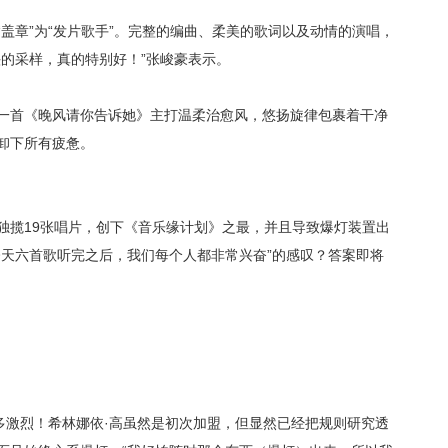
“盖章”为“发片歌手”。完整的编曲、柔美的歌词以及动情的演唱，
的采样，真的特别好！”张峻豪表示。
一首《晚风请你告诉她》主打温柔治愈风，悠扬旋律包裹着干净
卸下所有疲惫。
独揽
19张唱片，创下《音乐缘计划》之最
，并且导致爆灯装置出
今天六首歌听完之后，我们每个人都非常兴奋”的感叹？答案即将
有多激烈！希林娜依·高虽然是初次加盟，但显然已经把规则研究透