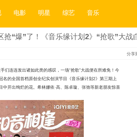
视
电影
明星
综艺
音乐
区抢“爆”了！《音乐缘计划2》“抢歌”大战
分享
歌手们连连发出诸如此类的感叹，一场“抢歌”大战便
在所难免！今
1
冠名的全国首档原创全纪实创演节目《音乐缘计划
2》第三期上
目中开出绚烂的花。希林娜依·高、陈卓璇、张弛等新老朋友惊喜
2
3