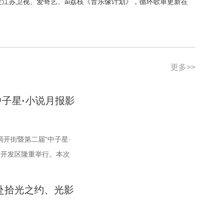
，锁定江苏卫视、爱奇艺、ai荔枝《音乐缘计划》，循环歌单更新在
更多>>
子星·小说月报影
梦局开街暨第二届“中子星·
术开发区隆重举行。本次
城市委宣传部、盐城市文
纪新城投资控股集团有限
共赴拾光之约、光影
社、陕西文投（影视）艺
师范高等专科学校协办。