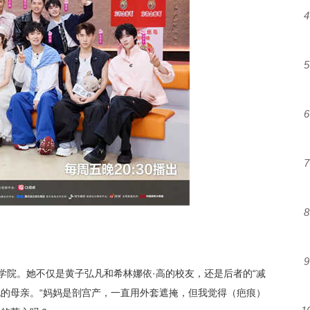
4
5
6
7
8
9
学院。她不仅是黄子弘凡和希林娜依
·高的校友，还是后者的“减
她的母亲。
“妈妈是
剖宫产
，一直用外套遮掩，但我觉得（疤痕）