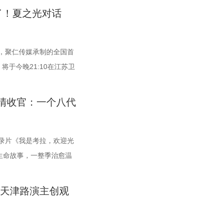
的圆满落幕不仅是对过往
线，在表彰“拾光影人”
友只能全程依靠高强度跑
地大银幕。 17年经典首
了！夏之光对话
点。未来，榜单将持续深
物足迹，共启中国电影下
，离不开每一名队友的全
以来，《恐怖游轮》便凭借
为影视产业的高质量发展
梦的更深处 作为湖光嘉
常州队、苏州队同积12
细思极恐的结局，成为无
影视文旅新地标 本次活动
列活动。「沙龙」将以环
队也只有2分的差距。在
累计超过百万人打分，位
，聚仁传媒承制的全国首
短剧之城”建设的核心载
提供一个全方位交流学习
让自己的排名更进一步。
频时代，从影迷圈层到大众
于今晚21:10在江苏卫
起“创作—拍摄—制作—孵
场，以大师公开课形式，
直言“宿迁是弱队”，面
结局的解读、循环逻辑的
谜案”，还将解锁望耳识
实景拍摄基地，还配套了
坊的形式，拓宽创作边
曾喊出“进入前八”的口
述了单亲母亲杰丝（梅利莎
区值得警惕？又有哪些简
情收官：一个八代
力于实现“一城千面、一
是一次思想与创造的碰
度。但随着它接连战胜南
暴，众人被迫弃船，登上
现场抽丝剥茧，国医少年团
，标志着盐城在影视文化产
，面向全国遴选优质AI短
看好的球队一路高歌猛
30年便已失踪，船上空无
团化身“健康侦探”，从生
深度融合，将有效推动优
与作品展映，让更多人享受
之利，宿迁队能乘胜追
杀事件，将杰丝拖入一个
。看似平常的生活习惯背
录片《我是考拉，欢迎光
无缝对接。通过导入优质产
乐趣 在电影之外，湖光嘉
四连胜 和宿迁队一样，新
，而每一次循环都隐藏着
终能否锁定真正病因？ 探
国生命故事，一整季治愈温
步完善了区域的影视文旅
法营造兼具电影氛围感与生
在揭幕战中3:0完胜上
剧情的经典之作终于首次登
妍希听得频频“对号入
无数家庭被镜头里软萌可
新篇 本次活动不仅是优
，打造一场融合艺术灵感
盐城队、连云港队，喜提
沉浸体验将进一步放大影
去医院”。随后，师父现场
深打动，留下许多触动人
 天津路演主创观
展的合作盛会。活动现
日活力的舞蹈表演，在音
成为“常威”。 不过，接
、每一个细微的伏笔、每
师”，一本正经带着大家
一整季萌趣治愈，解锁考拉专属
社共同签署了战略合作协
将贯穿全城开展打卡活
陆续迎战泰州队、徐州
震撼呈现。 沉浸式登船体
！” 观耳辨健康，国医少
实镜头捕捉考拉家族的松弛