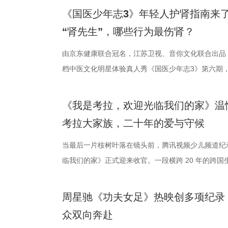
引。 第二届“中子星·小说月报影视改编价值潜力榜”
以“回望十年光影、致敬同行伙伴、开启全新未来”为主
在他看来，无锡队是综合实力很强的队伍，自己和队
被全球影迷奉为“无限循环题材鼻祖”的影片首次登陆内
《国医少年志3》年轻人护肾指南来
文学与影视跨界探索的深度回望，更是一个崭新的起
及“拾光伙伴”的同时，回望中国电影的发展脉络与人
动和顽强拼抢创造进攻机会。“这份来之不易的胜利
登内地大银幕 百万人认证必看神作 自2009年问世
“肾先生”，哪些行为最伤肾？
耕优质文本，期待更多好故事从这里走向荧幕，持续
一个黄金时代的篇章。 每一次思想的碰撞，都将抵达
力付出。”高驰表示。 目前，在积分榜上，宿迁队与
精妙绝伦的叙事结构、层层递进的悬疑反转以及令人
注入不竭动力。 产业共振：1992造梦局开街，构筑
年华的精神角落，「理解」单元将为观众呈现对谈系
分，凭借净胜球优势暂列第三位，与排名第二的无锡
数观众心中的烧脑神作。豆瓣评分长年保持在8.5，
由京东健康联合冠名，江苏卫视、音你文化联合出品
的另一大亮点是1992造梦局的正式开街。作为盐城“
形交流、开放互动与轻社交形式，为不同电影爱好者
本轮无锡队轮空的情况下，宿迁队若能全取三分，将
列豆瓣电影TOP250第191位。从论坛时代到短视
档中医文化明星体验真人秀《国医少年志3》第六期，将
体，1992造梦局依托丰富多元的拍摄场景，已构建
的平台。「大师班」则将邀请顶级电影创作者亲临现
对此，宿迁队主教练张玉宁却显得十分谦逊，在采访中
观众，这部作品始终保持着惊人的讨论热度——关于
视、ai荔枝播出。本期，国医少年团不仅将破解“中风
化”的全产业链影视生态。街区不仅拥有多种主题的
打造专业电影课堂。「工作坊」将以沉浸式实践工作
对任何一个对手都要立足于拼。本赛季开始前，张玉宁
推演以及隐藏细节的分析至今仍层出不穷。 影片讲
健康、护肾课堂、健康求真等精彩内容。哪些健康误
《我是考拉，欢迎光临我们的家》温
后期制作中心、服装道具库、艺人库等专业服务，致
界，打造专属艺术工坊。这不仅是一场观影盛会，更
号，当时外界普遍认为宿迁队完成该目标存在不小难
·乔治饰）与一群朋友乘游艇出海游玩，途中遭遇风
单实用的养生妙招值得收藏？答案即将揭晓！ 病发
考拉大家族，二十年的爱与守候
站拍遍”的影视拍摄服务目标。 1992造梦局的开街
撞。 「参与」单元则将通过「光影极客限时创作赛」
京队、苏州队、无锡队等传统强队，这支昔日并不被
一艘名为“埃俄罗斯”号的神秘游轮。这艘游轮早在19
破解“中风谜案” “病发现场探案”再度开启，国医少年
业布局上迈出了坚实一步。潜力榜活动与街区载体的
视频创作者，开展限时20小时的创作竞赛主题沙龙
进，正不断上演“霸王归来”的“好戏”。此番坐拥主场
一人。随处可见的血迹、神秘的指示、接踵而至的凶
活环境、身体表现等线索中抽丝剥茧，还原病发真相
当最后一片桉树叶落在镜头前，腾讯视频少儿频道纪
质文学IP在盐城落地转化，实现“内容”与“场景”的
“造梦”的乐趣。 梦的乐园不止光影，编织更多现实的
击、连奏凯歌吗？ 常州摇身一变成“常威”，全力冲击
无法逃脱的恐怖轮回——她必须反复经历同一段噩梦
后，却暗藏健康危机，四人一路推理、层层分析，最
临我们的家》正式迎来收官。一段横跨 20 年的跨
业资源，不仅为街区注入了持续的内容活力，也进一
年华还以“电影+”为核心设立「生活」单元，多种玩
赛季常州队也给球迷们带来了足够多的惊喜。他们不仅
更深的真相。 如今，这部曾陪伴无数影迷深夜研究
案结束后，李峰师父结合案例揭秘中风预警信号，陈
暖的朝夕陪伴，缓缓落下温柔帷幕。节目上线以来，
配套体系。 多方联动：共筑影视生态，赋能盐城文旅
活烟火气的沉浸式体验。「特色市集」结合电影元素
届亚军南通队，而且最近三场比赛接连战胜镇江队、
陆内地影院。相比电脑与手机屏幕，大银幕所带来的
座”，一句“我有时候也会”瞬间把夏之光吓得连喊“快
爱的考拉、动人的保育故事与专业详实的自然科普深
周星驰《功夫女足》热映创多项纪录
秀文学作品的展示平台，更是多方资源联动、共谋发
与生活美学的文化奇遇。「演出快闪」将带来充满夏
三连胜的同时，稳居积分榜第四位，从“常宝”摇身一变
片的悬疑氛围与情绪张力——每一次重复出现的场景
传授预防口诀和推经点穴降压操，夏之光秒变“带练老
心的观看回忆。 图片1 (1).jpg 图片2 (1).jpg 
众双向奔赴
场，江苏世纪新城集团、中子星影业、百花文艺出版
律互动中点燃欢乐氛围。「全城多巴胺激活计划」则
下来常州队将迎来“魔鬼”赛程，除了宿迁队之外，将
一次命运轮回的开启，都将在影院里获得前所未有的
边学边练，陈妍希却忍不住笑称：“动作越标准越好笑
松弛日常 整部纪录片没有戏剧化冲突，只用纯粹纪