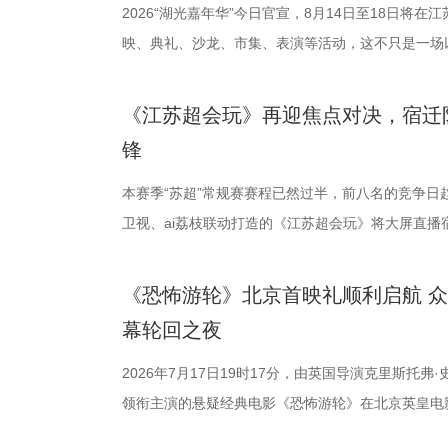
活动当天，众多知名编剧、导演、作家、行业专家、
2026“湖光嘉年华”今日官宣，8月14日至18日将
人齐聚一堂，共同见证文学与影视两大艺术形态的深
映、典礼、沙龙、市集、表演等活动，这不只是一场
了一场关于IP价值转化与产业生态构建的思想盛宴。
由此开启的一场夏日约会。湖光嘉年华以“拾光之约 
作，点亮IP改编新航向 作为本次活动的核心环节，第
「观看」「典礼」「理解」「生活」「参与」五大主
《江苏超会玩》再迎焦点对决，宿迁
视改编价值潜力榜”的发布备受瞩目。该榜单经过严
爱电影、爱生活的人，在常熟的湖光山色中，共同完
锋
《小说月报》《小说月报·大字版》《小说月报原创
连接的集体体验。 同步发布的主视觉海报与主题活
名文学期刊2024年第9期至2025年第12期上刊载的
步路线“雄鹰线”为灵感、以“雕刻现在 飞向未来”为
本赛季“苏超”常规赛赛程已然过半，前八名的竞争日
影视改编潜力的佳作，旨在为影视行业输送优质文本
线路相映成趣，将为观众打开一条光影与现实交织的
卫视、ai荔枝联动打造的《江苏超会玩》将大屏直播
接的桥梁。 第二届“中子星·小说月报影视改编价值潜
市生活相融共生的别样魅力。 银幕内做电影美梦，银幕
决，小屏同步直播南通队VS扬州队的比赛。主持人
复评阶段共有18篇作品入围，涵盖短篇、中篇、科
湖光嘉年华下属的「观看」单元，将精选中外经典电
袂为大家带来比赛的精彩解读。目前，在积分榜上，
《恐怖游轮》北京首映礼顺利启航 
团的深入研讨与审慎评议，最终9篇作品脱颖而出，成
性与商业性的展映片单。不仅如此，展映还将因地制
分，宿迁队凭借净胜球优势排名第三。这场比赛的胜
幕轮回之夜
终评的9篇作品分别为： 活动现场，主办方为上榜作
深度融合常熟的自然肌理与人文底蕴，在常熟的湖光
球队的排名位次。 大胜无锡士气高涨，宿迁主场静候强
动总策划及推介人、著名编剧、导演陈宇对上榜作品
观众在不同的自然与文化场域中，获得前所未有的沉
日，最精彩的对决当属宿迁队客场挑战无锡队。最终
2026年7月17日19时17分，由英国导演克里斯托弗
介。他结合市场前景与创作经验，深度剖析了每部作
影片，都将通过公益放映形式开放预约，借此让电影
高驰的梅开二度，以4:2战胜无锡队，终结对手不败
领衔主演的悬疑经典电影《恐怖游轮》在北京英皇电
及影视化潜力，为后续的IP孵化与影视改编提供了专
将举办“拾光之约荣誉典礼”，邀请幕前幕后电影人，
全队上下士气高涨。进球功臣高驰表示，这场比赛队
举办“一起登船坠入循环”主题首映礼。300名影迷齐