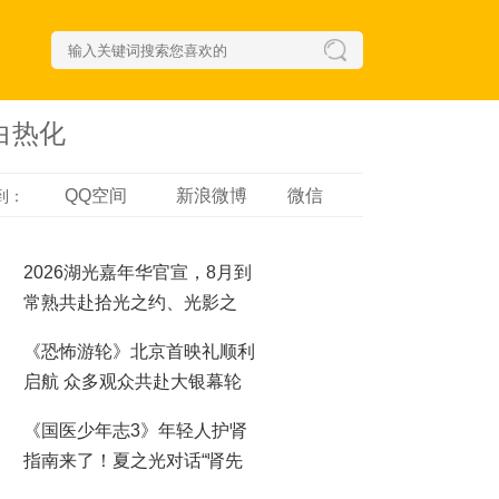
白热化
QQ空间
新浪微博
微信
到：
2026湖光嘉年华官宣，8月到
常熟共赴拾光之约、光影之
梦！
《恐怖游轮》北京首映礼顺利
启航 众多观众共赴大银幕轮
回之夜
《国医少年志3》年轻人护肾
指南来了！夏之光对话“肾先
生”，哪些行为最伤肾？