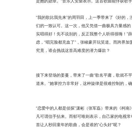
是她的勋章。
”音乐人安燊表示。这首歌曲能俘获歌
“我的歌比我先来”的周羽田，
上一季带来了《好的，
们的一致认可。这一次，他又凭借
一曲极具力量感的
实唱得好！先不说别的，反正我整个人听得很嗨！”
虑，“唱完脸都充血了”，张峻豪开玩笑道。
而跨界加
究竟，谁会挑战这首高难度的潜力爆款？
接下来登场的姜蔓，带来了一曲
“歌名平庸，歌就不
道来。“她掌控力非常好，这种旋律是很难控制的，确
“恋爱中的人都是侦探”潇彬（张军磊）
带来的《柯南
凡可谓信手拈来。而郁可唯则表示，自己家的电视常
首让人秒回童年的歌曲，会
是
谁的
“心头好”呢？