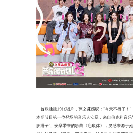
一
首歌
独揽
19张唱片，薛之谦感叹：“今天不得了！”
本期节目第一位登场的音乐人安燊，来自伯克利音乐
肥搭子”。安燊带来的歌曲《疤痕
体
》，灵感来源于