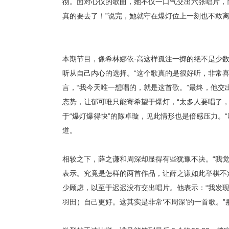
彻。面对心仪的歌曲，她不仅一口气交出六张唱片，
真的
要
去了！
”说完，她就守在爆灯位上一刻也不敢
本期节目，像希林娜依
·高这样孤注一掷的绝不是少
听从自己内心的选择。“这个歌真的是很好听，非常
言，“我今天唯一想唱的，就是这首歌。”最终，
他
交
态势，让郁可唯只能寄希望于爆灯，
“太多人要唱了
于“爆灯爆得快”的陈卓璇，见此情形也是倍感压力。
道。
相较之下，薛之谦和周深却显得有些犹豫不决
。
“我
表示。
究竟是怎样的两首作品，让薛之谦如此举棋不
少顾虑，以至于迟迟没有交出唱片。他表示：
“我发
羽田）自己更好。这其实是非常‘不周深’的一首歌。