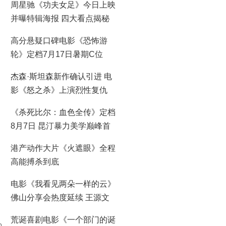
周星驰《功夫女足》今日上映
并曝特辑海报 四大看点揭秘
喜剧盛宴！
高分悬疑口碑电影《恐怖游
轮》定档7月17日暑期C位
杰森·斯坦森新作确认引进 电
影《怒之杀》上演烈性复仇
《杀死比尔：血色全传》定档
8月7日 昆汀暴力美学巅峰首
登大银幕
港产动作大片《火遮眼》全程
高能搏杀到底
电影《我看见两朵一样的云》
佛山分享会热度延续 王源文
淇分享拍摄时鲜活回忆
荒诞喜剧电影《一个部门的诞