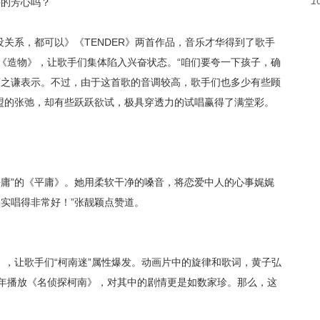
1
手的芳心吗？
没关系，都可以》《
TENDER》两首作品，音乐才华得到了歌手
《造物》，让歌手们集体
陷入兴奋状态。
“咱们要夸一下孩子，确
薛之谦表示。不过，由于这首歌的音调较高，歌手们也多少有些顾
盟的张弛，却有些跃跃欲试，极具穿透力的试唱赢得了满堂彩。
平庸”的《平庸》。她用柔软干净的嗓音，将恋爱中人的心事娓娓
实唱得非常好！”张靓颖点赞道。
》，让歌手们
“柯南迷”属性爆发。动画片中的旋律和歌词，黄子弘
年播放《名侦探柯南》，对其中的剧情更是如数家珍。那么，这