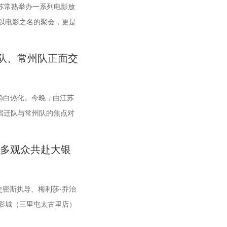
平台代表及影视公司负责
在江苏常熟举办一系列电影放
度对话与跨界共振，开启
以电影之名的聚会，更是
 榜单揭晓：九部潜力佳
光影之梦”为主题，设立
二届“中子星·小说月报影
题活动单元，邀请每一个
队、常州队正面交
格筛选与专业评审，从
成一次关于观看、感受与
版》《科幻立方》四本知
动单元海报，以常熟热门徒
480余篇小说中甄选出最具
寓意，绚烂的湖面与斑斓的
趋白热化。今晚，由江苏
，搭建文学与影视高效对
道路，解锁影像艺术与城
宿迁队与常州队的焦点对
力榜”的评选异常激烈，
外致敬造梦的人 2026
李响、解说员洪超将继续联
幻三大类别。经过终评评委
影，为观众献上兼具艺术
宿迁队与常州队同积12
众多观众共赴大银
功入选终评榜单。 入选
宜打造多元化放映场景，
负走向，将直接决定两支
者颁发荣誉证书。榜单活
山色里搭建户外银幕，让
敌 “苏超”上一个比赛
进行了影视改编价值推
浸式光影体验。本次展映
，宿迁队反客为主，凭借
·史密斯执导、梅利莎·乔治
品的故事内核、人物塑造
回归大众。 「典礼」单元
金身。这场胜利，让宿迁
影城（三里屯太古里店）
业而富有洞见的方向性指
星光汇聚点亮常熟。其将
友们的发挥都十分出彩。
聚一堂，共同见证了这部