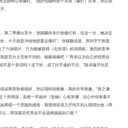
而且始终心系爆灯。“我好怕随时那个东西（爆灯）出来，所以我
离开。
数。第二季播出至今，张靓颖尚未行使爆灯权，但这一次，她决定
喜欢，今天就是冲动地想要去爆灯”。张靓颖说道。而刘宇宁则直
出了六张唱片，只为能够获得《无所谓》的演唱权。激烈的竞争
，我是
百分之百
抢不到的。能爆就爆吧！
”而本以为自己的优势在
“咱不是个音综吗？这下好，成了比手速的节目。”陈卓璇开玩笑
觉得这两首歌都很好，所以我特别犹豫，真的非常犹豫。”薛之谦
定？而周深，虽然一早就对《造物》心有所属，但心中却有着不
现如果唱一个原版的感觉，我觉得应该几乎找不到人唱得比他（周
”那么，周深最后究竟会不会选择挑战自己呢？