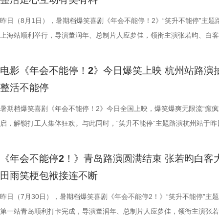
分别带孩子和母亲一刷、二刷，一家人各有感悟，共享欢乐与共鸣。即将
自己内心所求就能跳出循环；谈及现实与理想主义的冲突，总制片人应萝
共同嗨聊，氛围热烈。现场趣味互动花样不断，张若昀复刻假面骑士、全
名不分先后）领衔声音出演，将于8月8日全国上映，目前正在火热预售
预告结尾，一句“徐先生，你真觉得
之时，全体主创向现场观众致以诚挚谢意，现场更趣味玩梗为张若昀送上
合亲身经历，坦言看清现实后依旧坚守理想主义才是独属于自己的人生底
择“马”系人设、一起说“爱你呦”等整活轮番上演，欢声笑语贯穿全程。 现
1.jpg 此次影片选择在西安开启特别放映，正是出于对千年长安盛唐底蕴
昨日（8月1日），暑期档爆笑喜剧《年会不能停！2》“笑升不能停”主题
人们对故事走向的好奇，龙餐馆在
祝福，爆笑声四起，整场路演就在欢笑与温情交织的氛围中圆满收官。
真挚发言令现场观众动容落泪；张若昀亦对此有所解读，他表示刘奔虽被
众提问刘马组合穿越闯关是否也对应《西游记》里师徒取经的情节，导演
敬。影片以万国来朝的大唐为故事背景，将机械动能与唐代都市风貌相融
上海站顺利举行，导演董润年、总制片人应萝佳，领衔主演张若昀、白客
将走向何方？ 4赛夫.jpg 3沈腾 
3.jpg4.jpg 爆笑喜剧引燃观影热潮 多元受众共赴欢乐之旅 电影《年会不
蒙尘却从未熄灭过理想火种，只要时机环境合适，每个人都愿意为理想再
年一连分享影片与四大名著关联的多个隐喻巧思：除去《西游记》，马杰
参照唐代长安“二市一百零八坊”的城市布局，打造出一座前所未见的“机
别主演孙艺洲，特别出演田雨、王耀庆，主演范湉湉齐聚现场，畅聊台前
好吃饭传递最朴素的温暖 同步发
2》正在全国热映，高能欢乐戏份贯穿始终，沉浸式爆笑观影体验，让观
一番；面对年轻观众对未来职场的焦虑，白客送上通透的人生态度，他直
掌名场面对应《水浒传》除暴安良的侠义底色、片中 “卧龙凤雏”“三顾茅庐
城”。此外，主创团队还依托“八水绕长安”的经典水系布局，设计贯穿整
后，惊喜互动不断。影片已于昨日全国公映，猫眼电影开分9.6，爆笑爆
前，身后巨幅龙纹折扇展开，东方
电影《年会不能停！2》今日爆笑上映 杭州站路演
底卸下生活与工作疲惫，收获满分解压爽感。张若昀与白客组成的刘马组
“做恶人也可以，做勇士也可以，做好人也可以，做‘坏人’也可以，只要你
设计出自《三国演义》，至于《红楼梦》的巧妙化用，导演更是风趣概括
的动力脉络，将大唐千年璀璨文明与奇巧精妙的机关创意完美融合，构建
感全网认证，口碑热度持续走高，成为暑期档打工人解压放松的狂欢盛宴
带笑意的徐福专注掌勺，将酱汁淋
整活不能停
为全片一大亮点，二人一冲一稳，性格反差感拉满，碰撞发出源源不断的
自己能成为这个角色，并且愿意为一切后果负责，就可以”；庄达菲则分
“宝二爷直接变身董事长”。 他表示，创作时特意将中华传统文化融入故
具想象力的大唐奇幻都市图景。 2.jpg 作为暑期档适配全年龄段的合家
片讲述了“缺心眼”刘奔与“没脾气”马杰包子铺“癫疯”相遇、喜提“无限流体
之下，墙面弹痕与裂纹清晰可见，
花火，不少观众看完直呼“又癫又好看，越品越上头”。随着六城路演火热
怡然不内耗、勇敢追梦的角色内核，为观众送上 “四面八方皆是前方” 的
望观众观影时能读出独有的熟悉感与亲切感；制片人应萝佳谈及现实与理
电影，《大唐妖探》满足了大小观众双向适配的观影体验。对小朋友而言
卡”，由此开启掀桌狂欢、打脸逆袭的全新脑洞故事，由董润年执导，应
暑期档爆笑喜剧《年会不能停！2》今日全国上映，爆笑爆爽无限流“癫疯
安穿透画面，为这幅祥和图景铺上
展，主创辗转多座城市近距离和影迷互动，映后现场笑声、欢呼声接连不
语；孙艺洲、田雨互评所饰演角色Peter和Bob的心眼，欧阳奋强也以片
义，她表示如果现实环境一时半会难以改变，不如先走进影院开心：“随
片跌宕起伏的探案冒险故事，能够让孩子在奇幻的机关世界中开拓眼界，
担任总制片人，张若昀、白客、高叶领衔主演，大鹏、庄达菲惊喜出演，
启，解锁打工人集体狂欢。与此同时，“笑升不能停”主题路演杭州站于昨
前硝烟在后”的对比，将日常烟火
来自各地的观众现场输出花式好评，真实口碑持续出圈扩散。影片在精准
长身份加入互动，上演众和高层互怼名场面，台上台下笑声不断。脱口秀
声集合越来越大，我们的勇气出现了，很多事情会慢慢发生变化”。谈及
在主角的冒险征程中收获勇气、善良与成长，汲取积极向上的价值观；对
洲特别主演，田雨、王耀庆特别出演，李乃文、李晨、欧阳奋强友情出演
利举行，导演董润年、总制片人应萝佳，领衔主演张若昀、白客，特别出
涎欲滴的厨房场景，一边是尚未散
当代打工人内心的同时，也依靠纯粹的爆笑爽感俘获亲子家庭受众。“癫
嘻哈也惊喜现身并分享观影感受，称“完全演出了我和我同事们的日常”，
前后的成长变化，张若昀分别使用了“燃”和“登”两个字来概括不同阶段的
年观众而言，环环相扣、悬念十足的探案剧情极具观赏性，细节满满的大
漠男、酷酷的滕、闫佩伦主演，钟汉良特邀出演。影片爆笑热映中，一起
庚戌亮相现场，与观众展开热情互动，畅聊幕后趣闻。此前影片限时点映
地烹饪佳肴，使得影片“好好吃饭”
《年会不能停2！》青岛路演圆满结束 张若昀白客
别真实，仿佛在演我上班日常”“带爸妈看完，没想到他们也全程笑不停”
满满。 影片笑点爽感双在线 全年龄观影适配满分 电
奔，还调侃前期刘奔一定会吐槽后期的自己；面对观众“选热爱还是选稳定
物、根植传统的文化内核，也让观众沉浸式感受大唐盛世的独特魅力与中
影院越笑越大「升」！ 2.jpg 1.jpg 上海站路演顺利举行 笑声掌声交织欢
爆棚，猫眼电影点映开分9.6、淘票票点映开分9.6，双平台高分认证，
义。 5李治廷.jpg 6老扎.jp
田雨笑梗包袱接连不断
色好评强势印证，电影《年会不能停！2》适配各类观影人群，年轻人结
《年会不能停！2》正在全国院线火热公映，上映以来持续收获海量观众
择业难题，白客再度引用《出师表》表达观点：“开张圣听，以光先帝遗
统文化的深厚底蕴。 3.jpg 在西安特别放映的活动现场，不少家长专程
断 上海站路演映后见面，董润年、应萝佳、张若昀、白客、孙艺洲、田
情一路高涨。 影片讲述了“缺心眼”刘奔与“没脾气”马杰包子铺“癫疯”相遇
《我不是药神》到《奇迹·笨小孩
卡解压解气，全家组团观影笑声不断，在捧腹大笑之余皆能收获共鸣与放
好评，猫眼购票平台稳定保持高分，影院场均笑声不断。影片创新融入无
恢弘志士之气，不宜妄自菲薄，引喻失义，以塞忠谏”，他认为不必局限
到场观影。轻松欢乐的剧情、精巧奇幻的机关场景、鲜活可爱的古典妖怪
耀庆、范湉湉等一众主创齐聚现场，全程笑点与走心感悟交织，亮点纷呈
提“无限流体验卡”，由此开启掀桌狂欢、打脸逆袭的全新脑洞故事，由董
昨日（7月30日），暑期档爆笑喜剧《年会不能停2！》“笑升不能停”主
找到平衡，旨在挖掘普通人身上的
5.jpg6.jpg7.jpg 电影《年会不能停！2》由北京合众睿客影视文化传播有
循环设定，全程笑点高密度输出，把职场里令人憋屈的形式主义、空洞画
即彼的答案；酷酷的滕全程输出满满情绪价值，将影片金句“展翅高飞”贯
象，全程牢牢吸引着观众们的目光。观影过程中，孩子们跟随剧情一同寻
动环节欢乐整活不断，张若昀、白客趣味回答“如果角色穿越宫斗剧能存
执导，应萝佳担任总制片人，张若昀、白客、高叶领衔主演，大鹏、庄达
第一站青岛顺利打卡完成，导演董润年、总制片人应萝佳，领衔主演张若
事从本土社会议题延伸至国际化战