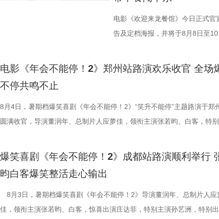
电影《欢迎来龙餐馆》今日正式官宣
告及定档海报，并将于8月8日至10日
争美食大片，影片讲述的是中国厨
当地结识餐馆经理马俊生（蒋奇明
电影《年会不能停！2》郑州站路演欢乐收官 全场
发，他们也被迫卷入其中，不得不
不停共鸣不止
馆从生意渐入正轨到突遭战争打断
8月4日，暑期档爆笑喜剧《年会不能停！2》“笑升不能停”主题路演于郑
间形成鲜明反差。定档海报中，徐
圆满收官，导演董润年、总制片人应萝佳，领衔主演张若昀、白客，特别
佳肴满桌，与身后未散的硝烟痕迹
田雨，友情出演欧阳奋强亮相现场，与现场观众面对面畅聊互动，现场氛
酷、美食的烟火气与热闹的氛围一
情洋溢。影片讲述了“缺心眼”刘奔与“没脾气”马杰包子铺“癫疯”相遇、喜提
“硬菜”充满期待。《欢迎来龙餐馆》
爆笑喜剧《年会不能停！2》成都站路演顺利举行 
限流体验卡”，由此开启掀桌狂欢、打脸逆袭的全新脑洞故事，由董润年
重要场景将上下延展，为观众独家
昀白客爆笑整活走心输出
导，应萝佳担任总制片人，张若昀、白客、高叶领衔主演，大鹏、庄达菲
的战争场面与美食烹制的烟火细节
出演，孙艺洲特别主演，田雨、王耀庆特别出演，李乃文、李晨、欧阳奋
8月3日，暑期档爆笑喜剧《年会不能停！2》导演董润年、总制片人应
浩监制，文牧野、郎群力、钟伟编
情出演，童漠男、酷酷的滕、闫佩伦主演，钟汉良特邀出演。影片猫眼电
佳，领衔主演张若昀、白客，惊喜出演庄达菲，特别主演孙艺洲，特别出
夫主演，李治廷特别出演，谢里夫·