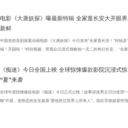
分9.6、淘票票点映开分9.6，全网好评刷屏，超前点映口碑持续领跑暑
公司、北京梦之城文化有限公司、幸福蓝海影视文化集团股份有限公司、
比赛的推进同频共振，既为接连不断的高能笑料前仰后合，又为女孩们并
下的独特听觉体验。 马嘉祺黄霄雲倾情献唱 不退亦不问演绎少年热血 除
动当日，珠海少儿足球队的队员们也受邀来到现场。她们纷纷表示，娥眉
染下，马杰“中二疯癫”的一面也不断被发掘。导演董润年解读“当刘奔和
强，背后承载着博大精深的中国文化底气，更向外界传递出中国人永不低
报。 影片讲述了科尔·里德（杰森·斯坦森 饰）是富豪蒂布（阿蒙·蒂卡拉
赛道。 影片爆笑气质突出，被形容为“打工人的电子布洛芬”，“
（北京）影业有限公司、深圳市一怡以艺文化传媒有限公司、北京千万间
战、跌倒后重新站起来的硬核情谊深受触动。这种将热血竞技与真挚情感
音与配乐的匠心打磨，本次特辑还惊喜揭晓了影片的演唱阵容，电影主题
绿茵场上永不言弃的精神令她们深受鼓舞，全队更齐声向星爷高呼“我们
到一起以后就发生了卧龙凤雏般的化学反应”，精准道出刘马组合的反差
骨气与昂扬风采。 1周星驰.jpg 释怀胜负回归热爱 “心态制胜”版后告片
饰）的贴身保镖，但一场意外袭击让蒂布丧命，科尔也被诬陷为凶手，全
电影《大唐妖探》曝最新特辑 全家逛长安大开眼界
笑了笑点密集到我停不下来”“笑点一波接一波”“所有上过班的都能在电影
传播有限公司、北京萌谷文化传媒有限公司、北京微梦创科网络技术有限
结合的表达，让《功夫女足》不仅带来欢笑，更用小人物拼尽全力的热血
《不退！》、片尾曲《不问》分别由马嘉祺、黄霄雲倾情献唱，两首歌曲
这团火永远不会熄灭”，将女足的坚韧精神与影片主旨完美交融。
默。高叶在与一众演员及幕后人员碰撞时，面对剧组鼓掌的“企业文化”，
者松弛感 今日释出的全新后告片中，娥眉队以“赢得了，输得起”的强者
缉。恩人被杀、自己蒙冤，科尔带着满腔愤怒，只身闯入远洋货轮开启一
新鲜
到属于自己的5分钟”等好评悉数涌现。许多观众看完直呼“脸都要笑裂了”
出品。影片预售现已全面开启，8月8日走进影院，欢乐探案，说干就干
与坚韧不拔的女足精神，在广大观众心中激起了久久不能平静的震撼与感
影片内核，诠释独属于少年的热血信念：“不退”是一往无前的胆魄，“不问
却硬核追梦的热血，影片中细腻真挚的情感刻画同样打动人心。饰演8号
讶到理解最终身体力行，鼓掌不能停；大鹏、庄达菲回归演绎年会舞台，
从容直面赛场失利。她们褪去赛场紧绷感，转而以“踢球就是为了踢球”、
割一命的硬核复仇，又意外揭开了一个骇人听闻的阴谋……怒火点燃大海
脸疼”“笑得眼泪都出来了”“把场子里的空气都笑稀薄了”，更有观众反馈，
电影《功夫女足》由周星驰执导并编剧，张小斐、迪丽热巴、张艺兴领衔
坚守本心的笃定。 主题曲《不退！》激昂热血，完美契合狄少与阿萨不
钰珑的迪丽热巴，在现场深度剖析了角色与双双之间势均力敌的深厚羁绊
马壮”组合再次合体，熟稔的喜剧氛围瞬间触发现场笑声开关；酷酷的滕
好饭、睡个好觉等最松弛通透的状态面对失败。她们调整自身状态，凭借
轮成为血色牢笼，一场避无可避的厮杀即将展开！ 《怒之杀》定档海报.J
中国首部喜剧探案动画电影《大唐妖探》今日发布“全家逛长安！”特辑及
复刻职场现状，打工人狠狠共情了”“笑点密集不尴尬，爽点十足，看完非
演，刘嘉玲、佐藤健特别出演，艾米、雪野、蔡思贝、胡予安、倪好特别
不低头的人物特质。总制片人曹紫建分享了歌曲创作初衷：“这首歌很像
表示，最为真挚的友谊源自深刻的相互理解：既能直言不讳地指出对方的
加载“登味”，喜感扑面而来。剧组日常欢乐爆棚，导演董润年真诚表达希望
的意志与松弛心态迎战强敌，全力奔赴每一场比赛。“打爆全世界，把冠
“公海杀神”血洗清算 孤身速通海上密室贴脸狂暴输出 定档预告以杰森登
城！开园啦！”特别视频，带观众沉浸式领略独一无二的奇幻长安。 “全
压”“完全超出预期”。不少影评人指出，影片延续前作现实主义喜剧内核
绍，赵丽娜、欧阳靖、张继聪、欧阳万成友情出演，陈旻、李卓媚、秦鹏
大家的一个思想的状态，哪怕前路很迷茫，我就是不退！”同时高度肯定
并助其成长，又能在赛场上并肩作战，更期盼对方能卸下重负，纯粹地享
会’能来做大家的嘴替”，让大家随心所欲表达自己；总制片人应萝佳解读
回来”，稳住本心全力出击，在绿茵场上她们招式利落凌厉，功夫与球技
暴爽开杀的生猛尺度吸睛，怒火点燃公海，货轮成为血色牢笼，一场避无
安！”特辑直观呈现主创团队站在不同年龄段观众的视角，以盛唐为底搭
套路化喜剧模板，以荒诞轻松的喜剧形式讲述真实职场故事，全员群像鲜
张天一、孙子七、洪蕾、施予斐、景如洋、李奕臻、赖赖、葛依萱、王奕
祺的演绎，认为其完美唱出少年不向世俗与规则妥协的血性风骨。音乐总
球的快乐。这种“无论你做何抉择，我皆与你并肩”的深厚情谊，令在场观
独有“企业文化”表示掌声是鼓给每一位工作人员，以鼓掌的动作连接起所
融合，配合默契攻势迅猛，让全世界看到了娥眉队永不言败的热血力量与
的厮杀即将展开！这一次 “动作片天花板”杰森·斯坦森抛弃所有花哨的试
一座奇思妙想、令人眼界大开的“机关长安城”，力求让每一位观众都沉浸
《痴迷》今日全国上映 全球惊悚爆款影院沉浸式惊
体、剧情节奏紧凑，既爆笑解压又极具现实意义。 伴随首轮优
马睎悦、邹霞、崔桐侥、张娣主演，张琪、房岩、邓月平、CHANYA、
慧也表示，马嘉祺的声音兼具少年感与力量感，精准诠释出歌曲骨子里的
不为之动容，亦让导演周星驰深感共鸣。 现场气氛在笑声与感
人，同时她也真挚期许“通过笑声在电影院把每一位观众连接在一起”。主
的意志。 2张艺兴.jpg 3雪野.jpg 重塑后的娥眉队，也更加深刻地领悟了
纠缠动作设计，杀神出手按秒刀人枪枪爆头，绝不拖泥带水，持续不断地
中，各得其乐。“长安城！开园啦！”特别视频则以主角狄少、阿萨作为导
“夏”来袭
碑的持续扩散，影片全网想看人数、话题热度与观众期待值持续稳步攀升
聪、门腔、冯勉恒、唐香玉、李明远、苗溢伦、鄂靖文、AVANTGARDE
强，唱响冲破桎梏、无畏前行的青春呐喊。马嘉祺也分享了对这首歌的理
持续高涨。饰演金龙队教练的许君聪在分享路演感悟时，动情致谢周星驰
队真诚对待观众的创作初心，叠加轻松欢快的片场氛围，让戏内戏外皆兼
真谛。正如片中台词所言，“其实踢球就是为了踢球”，她们找回了对足球
众带去新鲜的视觉刺激。预告中，杰森随手抄起的重型挂锁撕裂敌人脸颊
将“机关长安城”化作人与妖和谐共处的奇幻乐园，伴随欢快的开园氛围，
回馈全国观众的超高观影热情与期待，影片已正式官宣全国多城路演计划
美娥、那迪、冯禧特别出演，由深圳电影制片厂有限公司、星辉海外有限
“在生活中虽然会遇到很多很困难的事情，但是只要我们内心还有不认输
遇之恩，直言参演本片是其“此生莫大的福报”，其情到深处时的幽默互动
笑与共鸣。8月1日，相约搭子一起提前享受满分快乐体验！ 1.jpg2.jpg 
粹的热爱，轻装上阵再度迎战强敌；而一句“输不可怕，输了大家就一起扛
刃贴脸直戳智齿的特写镜头，无不让人感觉到剧烈疼痛和胆寒心颤。海上
邀约观众走进城中尽情畅玩。 影片由程腾执导，黄珉联合导演，雷淞然
全球年度惊悚爆款电影《痴迷》今日正式公映！故事讲述男主贝尔使用“
陆续在青岛、杭州、上海、深圳、成都、郑州六城与观众见面，持续解锁
司、上海猫眼影业有限公司、中国电影产业集团股份有限公司、QUAK
种初心跟勇气，就能够对抗这一切。” 而片尾曲《不问》则更注重向内求
情流露更引爆全场欢呼，为此次路演画上了欢乐且圆满的句号。
路猛冲“癫”出天际 全员云霄乱“逗”魔性十足 “爆笑起飞”版海报同步释出，
更是彰显出队员间彼此托底、坚不可摧的热血团魂。稳住本心的娥眉队在
环境的设定更是利用到了极致，打戏设计全面升级，更狠更猛更烈！前一
（排名不分先后）领衔声音出演，将于8月8日全国上映，邀观众携全家
柳”许愿，使暗恋的女生妮基“爱他胜过世界上所有人”。因此导致妮基性
体验。8月1日，越笑越大「升」！ 电影《年会不能停2！》由
LIMITED、深圳乐丰投资管理有限公司、未来资本投资管理有限公司、
如同是一场与自我的对话，曲调沉静悠扬，内里却蕴藏着催人向前的力量
影《功夫女足》由周星驰执导并编剧，张小斐、迪丽热巴、张艺兴领衔主
昀饰演的刘奔和白客饰演的马杰一路“癫疯”出击向上冲锋，全员在强势冲
场上全力奔赴，攻势迅猛、招式凌厉，将中国功夫与足球技艺完美融合，
还在用重火力精准爆头，下一秒便在狭窄的楼梯间抡起板斧顺劈碎骨，每
入这个脑洞大开的机关长安城，共赴这场欢乐探案之旅。 【封面】“全家
变，不顾一切“爱”上了贝尔，为了独占他不断走向极端，甚至造成了流血
众睿客影视文化传播有限公司、天津猫眼文化传媒有限公司、中国电影产
技有限公司、STEAM ROOD HK LIMITED、大喜市影视文化（山西）
平静吟唱中坚守初心，保持清醒与笃定。音乐总监栾慧评价，黄霄雲一开
刘嘉玲、佐藤健特别出演，艾米、雪野、蔡思贝、胡予安、倪好特别介绍
四散纷飞，画面极具视觉冲击、喜剧张力拉满。画面中心魔性展示了刘奔
世界看到了她们永不言败的力量与一往无前的必胜信念。 跨代影迷齐舞
都淋漓尽致地展示出杀神复仇的怒火与狠烈厮杀。 剧照1.jpg 影片的定
安！”特辑.jpg 大唐盛景新潮玩法 百妖共聚烟火长安 当盛世大唐遇上现代
案。影片以偏执扭曲的病态爱恋为核心，打造层层递进的生理、心理双重
团股份有限公司、儒意电影娱乐股份有限公司、上海有态度文化传播有限
司、华艺视界（深圳）影业有限公司、万维仁和（北京）科技有限责任公
便将遵从内心、不问结果的勇敢尽数展现，她极具穿透力的声线，把这份
丽娜、欧阳靖、张继聪、欧阳万成友情出演，陈旻、李卓媚、秦鹏飞、张
全力“上升”过程，二人势如破竹直冲云霄，直至最上的他们振臂昂首、神
情 主创深剖中国精神传递力量 电影《功夫女足》导演兼编剧周星驰，领
也同步释出，杰森·斯坦森饰演的科尔·里德身处对决的包围圈，即将开启
技，会碰撞出怎样的惊喜？特辑中，主创团队分享了影片创作灵感——以
氛围，凭借豆瓣7.7、烂番茄新鲜度94%炸裂口碑与封神演技席卷全球，