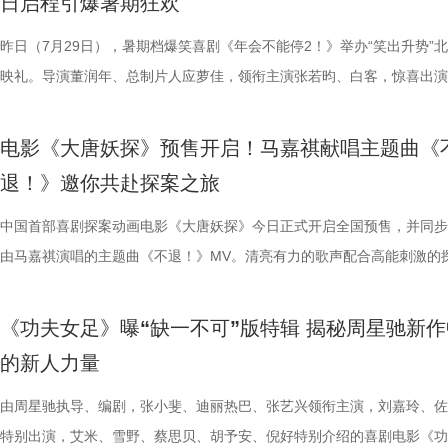
日启程引爆暑期狂欢
国电影产业集团股份有限公司、儒意电影娱乐股份有限公司、上海有态度
好”评价构成观众热议高频词汇，精准凸显影片纯粹的喜剧质感与超强解
小分队董润年、应萝佳、张若昀、白客、卢庚戌集结杭州站，与观众欢乐
时与白客“在台上吸氧把歌唱完”；还有观众称田雨饰演的 Bob 总甩手掌
当苏明仪主动追问心意，颜立尧的沉默，瞬间击碎少女的满心期待。随着
强大的电击能力在游戏中成为了众多玩家的心头好，这次从游戏到屏幕，
传播有限公司、中青新影文化传媒（海南）有限公司出品，正在爆笑热映
性。伴随观影热度持续攀升，“猴子大闹众和”“小学奥数题”“打脸反击”等
动，分享观影感受。导演董润年分享关于“三味真火”包子铺摆放“太上老君
标待人的行事风格与自家领导完美重合；主创更复刻片中扇巴掌名场面，
误会接连爆发：颜立尧被现任质问动心无从辩解，程砚的出现让苏明仪情
压迫感直击而来，再度点燃全球老玩家情怀。 封面图_26.jpg 电影《街
昨日（7月29日），暑期档爆笑喜剧《年会不能停2！》举办“笑出升势”
场面火速出圈，全网刷屏玩梗，传播声势持续走高。“笑到崩溃”“全场爆
幕后创作巧思，他指出炼丹炉里反复熔炼才能成就一颗仙丹，影片无限循
影片这次是打工人“嘴替 + 手替”，双重解压爽感拉满。 4.jpg 3.jpg 谈及
溃，颜立尧和程砚大打出手......故事拉扯感持续升级。预告结尾单车告白
王》（暂译）故事聚焦1993年世界格斗大赛，赛场之内拳脚交锋、知名
映礼。导演董润年、总制片人应萝佳，领衔主演张若昀、白客，惊喜出演
停”等真实反馈层出不穷，再度印证影片实打实的高密度笑点。更有观众
意义本质与此相同，同时也是呼应第一部金银角大王的隐藏彩蛋。总制片
心创作，导演董润年现场透露故事有取材近年真实采访素材，无限流设定
名场面，与毕业分手的泪目画面形成鲜明对比，将少年爱而不得的青春遗
番上演；赛场之下邪恶组织暗流涌动，利用地下笼斗、全球赛事酝酿巨大
菲，特别出演田雨、王耀庆，友情出演李乃文、李晨，主演童漠男、闫佩
电影是“打工人的最强续命神器”，盛赞角色马杰为“今年银幕第一乳腺恩人
萝佳的走心发言令观众动容，她坦言《年会不能停！2》创作最大的动力
下，内核依旧聚焦普通人在职场遭遇的现实困境。总制片人应萝佳表示对
至顶点。 影片横跨十年光阴，高中时期身为风纪股长的苏明仪
谋。隆不仅要直面昔日战友的宿命对决，还要迎战布兰卡这类能力诡异、
吕星辰等主创悉数亮相，现场分享创作巧思与幕后故事。同时，路演也将
电影《大唐妖探》预售开启！马嘉祺献唱主题曲《
生动道出观影过程中酣畅淋漓、解压放松的极致爽感。 8.jpg 9.jpg 与此
于观众，真诚希望大家能在笑声中消解职场的烦恼、拥有很多幸运。现场
中极具仪式感的年会戏份，剧组特意沿用第一部同款拍摄场地，保留情怀
登记违纪之名靠近随性不羁的颜立尧，把心动藏进每一次记名；程砚始终
凶悍的特殊格斗家，多重危机交织，对决悬念拉满。影片已定档2026年1
日开启，主创们将在青岛、杭州、上海、深圳、成都、郑州六城陆续与观
退！》邀你共赴探案之旅
影片的深度内核与温情共鸣向内容也在持续发酵，不同于前作“大点名”的
整活接连不断，张若昀、白客神还原“三顾茅庐”名场面，乱讲“PPT”精神
续，在她眼中，年会戏份的本质是打工人的精神寄托，这也是贯穿整个系
守在少女身后，将满腔爱意独自封存，始终没有勇气袒露心意。同龄人肆
16日北美上映。 地下笼斗氛围拉满 经典招式高燃呈现 这支单人预告以
面。 自开启限时点映以来，电影密集的爆笑笑点、脑洞大开的
戏剧表达，本片结尾刘奔的高燃点名名场面，让一众踏实肯干、默默付出
魔性抽象，引得台下笑声此起彼伏。张若昀更是喜提一把“教育之剑”，一
精神内核。张若昀与观众同样感动于片尾演讲戏份，直言“个人力量很难
霍青春，三人却被迫提前面对情爱纠葛与成长别离，那些藏在盛夏、止于
黑张力的斗兽场牢笼拉开序幕。铁笼栏杆之内，无数被囚禁者疯狂冲撞栏
叙事，搭配燃爽的逆袭情节，持续收获广大观众强烈共鸣。影片讲述了新
中国首部喜剧探案动画电影《大唐妖探》今日正式开启全国预售，并同步
层从业者被看见、被认可，这一细腻呈现瞬间戳中无数观众的心声，不少
断刘奔的奥数烦恼。面对观众的“求扇”名单，白客幽默在线“普法”，现场
结构性问题”，真正改变环境的力量藏在每一个普通打工人身上；白客谈
的心动，最终化作跨越十年无法抹平的青春怅惘。 塑造多元暗
将这场生死擂台的狂暴气息推向极致。转瞬之间，牢笼深处电光骤然闪烁
工人“癫疯”相见，群像集结大乱“逗”，爆梗整活不能停的全新脑洞故事，
由马嘉祺演唱的主题曲《不退！》MV。清亮有力的歌声配合高能刺激的
观影后表示“眼泪唰的一下就掉下来了”，共情感染力十足。影片正在爆笑
连连。接续青岛站主创跳舞名场面，在张若昀的歌声下，导演董润年与卢
杰的“打脸式反击”，调侃其反差感拉满的举动是“民谣风混搭摇滚风”；大
像 联动毕业季戳中青春离别共鸣 区别于市面上甜宠向青春片，
道覆盖高压电流的绿色兽形身影破土而出，布兰卡正式登场，野性威压瞬
润年执导，应萝佳担任总制片人，张若昀、白客、高叶领衔主演，大鹏、
片段，将狄少（声音出演 雷淞然）、阿萨（声音出演 张呈）不信天命、
映，结伴观影开怀大笑！ 电影《年会不能停！2》由北京合众睿客影视文
两位“开朗大男孩”即兴开跳，歌舞不能停，全场欢呼鼓掌更是热闹十足。
演现场更高歌一曲《我的未来不是梦》将场面直接拉回影片年会表演高燃
偷喜欢你》以写实笔触刻画两种截然不同的暗恋：苏明仪明目张胆、小心
卷整片斗兽场。 电光缠绕全身、蓬松鬃毛根根竖立，杰森・莫玛饰演的
菲惊喜出演，孙艺洲特别主演，田雨、王耀庆特别出演，李乃文、李晨、
妥协的态度诠释得淋漓尽致。 平台单曲图.jpg 影片由程腾执导，黄珉联
《功夫女足》曝“缺一不可”版特辑 揭秘周星驰新作
播有限公司、天津猫眼文化传媒有限公司、中国电影产业集团股份有限公
正在爆笑热映，今日至8月4日还将在上海、深圳、成都、郑州相继与大
落；田雨则幽默建议现场观众“送一张电影票给领导”，在欢乐中青岛站路
的单向奔赴，程砚沉默隐忍、不求回应的长久守护，两种隐秘心事交织，
遵从游戏形象，绿色兽化皮肤、锋利爪牙与狂暴体态高度还原玩家记忆中
奋强友情出演，童漠男、酷酷的滕、闫佩伦主演，钟汉良特邀出演。影片
演，雷淞然、张呈（排名不分先后）领衔声音出演，将于8月8日全国上
的新人力量
儒意电影娱乐股份有限公司、上海有态度文化传播有限公司、中青新影文
面，带来更多欢声笑语。 电影《年会不能停！2》由北京合众睿客影视文
满落幕。8月1日，与搭子结伴走进电影院共享欢乐盛宴。 5.jpg 限时点
极具共鸣的青春情感群像。影片紧扣 “毕业季就是分手季” 这一大众青春
林兽人。登场瞬间，周身不断迸发噼啪电光，完美呈现布兰卡特有的雷电
眼、淘票票点映评分9.6，目前火热预售中，8月1日，全国上映，一起走
售现已开启，可提前购票共赴这场欢乐探案之旅。 主题曲《不退！》MV
媒（海南）有限公司出品，正在爆笑热映。
播有限公司、天津猫眼文化传媒有限公司、中国电影产业集团股份有限公
爆棚 爆笑解压高分认证 电影《年会不能停2！》此前已于7月25日至26
把夏日心动与毕业离别绑定，点明年少情爱最大的遗憾 便是盛夏热烈相
力。预告最令玩家热血沸腾的名场面紧随而至：布兰卡屈膝蓄力，身躯猛
院越笑越大「升」！ “笑出升势”北京首映礼圆满举行 主创爆笑
上线 声声铿锵勾勒热血无畏 此次释出的主题曲《不退！》由马嘉祺倾情
由周星驰执导、编剧，张小斐、迪丽热巴、张艺兴领衔主演，刘嘉玲、佐
儒意电影娱乐股份有限公司、上海有态度文化传播有限公司、中青新影文
多城限时点映，首轮点映开启后即好评刷屏、爆笑认证，为呼应广大观众
抵不过毕业分离，一句 “为你好” 成为分开最无力的借口，道尽少年相爱
缩成球状，全身电流同步爆发，高速旋转直冲向前，呈现经典回旋撞招式
现场笑声不断 本次首映礼现场氛围热烈，董润年、应萝佳、张
唱。整首歌以热血张扬的摇滚曲风为基底，用硬朗有力的旋律与态度鲜明
特别出演，艾米、雪野、蔡思贝、胡予安、倪好特别介绍的喜剧电影《功