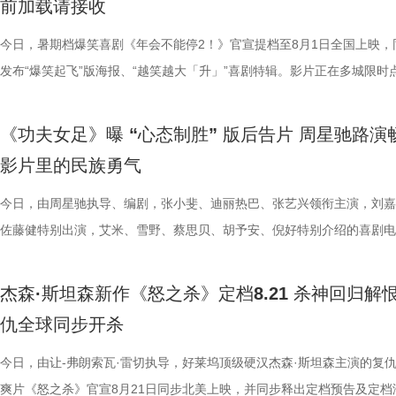
前加载请接收
和人物特效不止升级了银幕视觉观感，更向观众证明每一位特色格斗人物
己饰演的刘奔一角，刘奔是一个充满热血干劲的职场新人，敢于打破固有
命、不后退的力量。 全国预售现已开启 暑期合家欢观影首选 伴随主题曲
动员的孙子七不仅在演技方面不断学习精进，更在幕后为娥眉队提供了大
丰富的声音设计带领观众穿梭于喜剧与悬疑色彩交织的奇幻世界之中。配
及联合导演林子聪等主创人员齐聚珠海，与现场观众展开近距离交流。尽
有自己的高光时刻。 《街头霸王》系列从街机游戏到银幕实景化，跨越
则，但他也指出，所有的无限流到了最后都无法解决“结构性”问题，真正
高燃上线，影片全国预售也于7月30日正式开启。作为暑期档独树一帜的
专业足球技巧指导；哪怕是在影片中戏份不多的张天一，为了最佳呈现也
作赋予了角色动人的生命力，声音出演狄少和阿萨的雷淞然、张呈，默契
日珠海遭遇风雨天气，主创团队与广大影迷依然风雨无阻，共同谱写了一
今日，暑期档爆笑喜剧《年会不能停2！》官宣提档至8月1日全国上映，
年的情怀，将波动拳、升龙拳、百裂脚、布兰卡回旋撞等经典招式逐一呈
望藏在没有外挂的普通人身上；并定位与马杰的关系为“一个提供澎湃的
探案动画电影，《大唐妖探》此前便凭借新颖的世界观与鲜活的角色收获
拍摄了许多遍，毫无保留地全力以赴。尽管很多演员都是第一次登上银幕
出了一对贴合设定的欢喜冤家，让角色形象跃然眼前。雷淞然精准诠释了
致温情的双向奔赴。 周星驰时隔26年重返故地 温情致敬达叔与
发布“爆笑起飞”版海报、“越笑越大「升」”喜剧特辑。影片正在多城限时
无论陪伴IP成长的老牌玩家，还是初识街头格斗文化的新观众，都将在大
力，一个提供稳健的方向感”。白客也在现场分享再度饰演马杰的体验，
观众关注，而此次主题曲所传递的“不退”信念，也让更多人看到影片在喜
人，但每个人都倾尽全力，周星驰导演也对所有人的付出表达了诚挚感谢
身上永不言弃的韧劲与少年热血；张呈对于阿萨真挚细腻的哭戏演绎，饱
青春 珠海对于周星驰而言，承载着极为特殊的时代记忆。26年
中，将于7月27日至28日开启全国限时点映，年会狂欢提前开席，极致爆
见证这场全员集结的巅峰厮杀。电影《街头霸王》（暂译）将于2026 年1
段最大的变化是经历了一段如梦似幻的传奇故事，在与刘奔的无限流之行
悬疑之外的精神内核。 影片并没有讲述非黑即白的简单故事，而是借着
谢大家并肩携手，共同完成了这部热血诚意之作。 小人物热血逆袭动人
绪直击人心，引得现场主创深受感染，随之落泪。配音导演张喆对两人的
经典佳作《少林足球》正是在珠海取景拍摄。路演现场，当年《少林足球
验抢先畅享。影片讲述了新老打工人“癫疯”相见，群像集结大乱“逗”，爆
《功夫女足》曝 “心态制胜” 版后告片 周星驰路演
16日北美上映。
成这一人物的成长弧光。活动现场，庄达菲、田雨、王耀庆、李乃文、李
阿萨的探案之路，勾勒出冲破世俗偏见、坚守真相的成长脉络。毒舌天才
女足精神引爆口碑狂潮 随着电影的热映，《功夫女足》凭借燃爽的剧情
十分肯定：“他们再创造的能力非常强，也给到我们非常多的惊喜”。与此
景地“春芳理发店”的主理人惊喜现身，与星爷时隔二十余载再度重逢，瞬
活不能停的全新脑洞故事，由董润年执导，应萝佳担任总制片人，张若昀
影片里的民族勇气
童漠男、闫佩伦、吕星辰也纷纷分享自己的角色体验以及欢乐默契的片场
狄少与热血单纯的狼妖捕快阿萨，从互不对付的冤家到背靠背的搭档，一
的情感引发了广泛的口碑发酵。影片将爆笑的喜剧元素与小人物的奋斗历
时，影片的群杂配音体量庞大，其中一场“百妖夜行”的单场戏份，涉及角
起全场的岁月情怀。周星驰不仅一眼认出这位故交，更欣然珍藏了对方相
客、高叶领衔主演，大鹏、庄达菲惊喜出演，孙艺洲特别主演，田雨、王
事，在影片里参与出演的梁植、石老板、合文俊、李飞也于现场分享观影
龙笑料不断，也在连环谜局与世俗眼光中互相支撑，既贡献了密集的笑点
妙融合，讲述了一群足球女孩在低谷中不屈不挠、勇敢追梦的故事。许多
有396个，大量的人声、乐声交织相融，共同构筑人与妖和谐共生、生机
老照片，并相约有机会定将再次光顾体验。此外，众多影迷不远千里驱车
特别出演，李乃文、李晨、欧阳奋强友情出演，童漠男、酷酷的滕、闫佩
今日，由周星驰执导、编剧，张小斐、迪丽热巴、张艺兴领衔主演，刘嘉
摄体验并到台上与主创汇合。形形色色的人物共同构筑丰富职场群像，从
藏着细腻的温情。他们从不是自带光环的完美神探，虽身陷世俗偏见与连
在观影后表示，电影不仅笑点密集、包袱不断，更难能可贵的是写出了小
的大唐长安城。 此外，在电影配乐上，音乐总监栾慧围绕“如果人族和妖
1300公里，甚至在机场苦候7小时，只为在现场对星爷重现那句掷地有声
演，钟汉良特邀出演。8月1日，越笑越大“升”！ 海报.jpg 爆笑解锁幕后
佐藤健特别出演，艾米、雪野、蔡思贝、胡予安、倪好特别介绍的喜剧电
维度展现职场百态。影片摒弃悬浮刻意的段子，扎根大众熟悉的职场日常
局之中，却始终不肯向困境妥协；哪怕前路凶险，也凭着对真相的执念并
的真实与韧劲。每一个角色都不是高高在上的英雄，而是生活在我们身边
活在一起的长安城真实存在，那它到底应该是什么声音呢？”的核心命题
典台词：“我养你”。 在映后互动环节，当粉丝问及影片片尾那
常 全员对戏笑声加载不停 全新曝光的“越笑越大「升」”喜剧特辑，全方
《功夫女足》释出“心态制胜”版后告片。截至7月23日22时30分，电影票
爆笑叙事之外，也试图探讨人生意义与价值、理想主义等现实议题，主创
行，在探案路上一步步撕开迷雾。轻松有趣的喜剧外壳、抽丝剥茧的探案
着缺点却依然全力以赴的普通人。这种天马行空的幽默与接地气的真情实
建起了专属于《大唐妖探》的独特声音体系。创作团队依托剧情场景灵活
的座位是否是留给金牌搭档吴孟达先生时，周星驰动情予以肯定，并表示
剧组真实拍摄日常，幕后全员精神状态超前松弛，同框切磋戏份笑声超标
突破17.1亿，口碑爆棚热议不断。“心中这团火”第二轮路演也火热进行中
杰森·斯坦森新作《怒之杀》定档8.21 杀神回归解
情真诚的分享收获全场不断掌声。 全国点映口碑持续升温 六城
与热血的友情羁绊相得益彰，适配全年龄段的观影需求；这份不服输的心
互交织，让观众在轻松解压之余，也能从小人物的酸甜苦辣中找到深切的
音乐表达，战斗段落依托人声渲染澎湃情绪，淋漓尽致地展现角色的愤怒
全认同”观众心中达叔无可替代的地位。谈及如何长久保持对电影梦想的
组更将“鼓掌”企业文化贯彻到底，现场情绪价值拉满。张若昀谈及角色称
莞站已于7月23日圆满落幕。导演兼编剧周星驰，领衔主演张艺兴，特别
仇全球同步开杀
今日启程引爆暑期狂欢 电影《年会不能停2！》已于7月27日至2
跳出剧情本身，戳中每个曾在低谷咬牙坚持的普通人。影片既是全家暑期
与力量。 在爆笑的观影氛围之外，影片所蕴含的“女足精神”更是彻底打
抗；巧妙化用古籍《女则》，将歌词融入隐娘登场配乐，从复仇视角描摹
忱，周星驰坦言，其心中那团永不熄灭的火焰，正是源于所有观众与粉丝
很有一种恰到好处的刺头感”，在演绎时“需要挺强大的信念感”，随时随
雪野，主演秦鹏飞、陈旻、景如洋，特别出演许君聪，演员梁潇瀚，联合
开启全国限时点映，多城场次座无虚席。自点映开始后，影片上座率累计
的首选，也是能引发大众共鸣的诚意之作。 电影《大唐妖探》由深圳千
数影迷，成为口碑扩散的核心燃点。娥眉队在赛场上不畏强手、绝地反击
心境，用婉转曲调倾泻角色深藏心底的委屈，曲风神秘幽怨，氛围感十足
情陪伴与支持。 女足精神薪火相传 热巴深度解读“对抗路闺
唱、化身舞王等各种即兴发挥听取现场“哈”声一片。白客在片场更是从佛
林子聪等主创现身映后互动现场。现场周星驰导演动情解读影片内核，表
今日，由让-弗朗索瓦·雷切执导，好莱坞顶级硬汉杰森·斯坦森主演的复
登顶，观影氛围热烈浓厚。目前点映及预售总票房已突破2700万，猫眼
业有限公司、冰滴映画影视传媒(天津)有限公司、天津猫眼微影文化传媒
搏姿态，生动诠释了“永不言弃、永不服输”的民族骨气。观众们在影厅里
音一曲相融共生，赋予长安城鲜活的生命力，打造出东方古韵与奇幻想象
电影《功夫女足》中蕴含的拼搏精神，同样在现实中激荡起强烈回响
人进化为热血浓人，“像变色龙一样，跟什么领导他就走什么范”，在刘奔
中娥眉队正是中国风骨的具象载体：她们在赛场之上以功夫融球技、遇强
爽片《怒之杀》官宣8月21日同步北美上映，并同步释出定档预告及定档