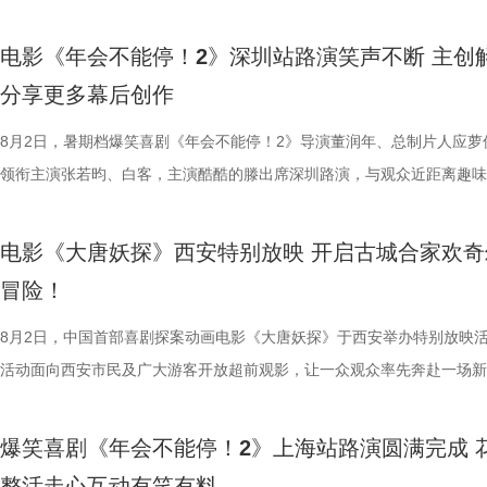
分9.6，正在爆笑热映，一起走进影院越笑越大「升」！ 1.jpg2.jpg 郑州
雨，友情出演欧阳奋强出席成都路演，与观众近距离互动，分享台前幕后
德、拉塞尔·希利、奈拉·阿克拉姆
演热情似火 欢笑声中圆满收官 郑州站路演映后交流全程氛围热烈，董润
事。现场不同年龄、职业的观众走心分享观影感受，全程欢笑与掌声交织
情出演。 海报.jpg 沈腾勇闯中
电影《年会不能停！2》深圳站路演笑声不断 主创
应萝佳、张若昀、白客、田雨、欧阳奋强等一众主创与不同年龄、职业的
片讲述了“缺心眼”刘奔与“没脾气”马杰包子铺“癫疯”相遇、喜提“无限流体
困境 电影《欢迎来龙餐馆》聚焦
分享更多幕后创作
齐聚于此，既有轻松欢乐的趣味互动，也有直击人心的走心分享。现场欢
卡”，由此开启掀桌狂欢、打脸逆袭的全新脑洞故事，由董润年执导，应
和羁绊，从烟火日常到战争突发，
围拉满，张若昀、白客现场比心，大喊“不要小看我们之间的羁绊啊！”，
担任总制片人，张若昀、白客、高叶领衔主演，大鹏、庄达菲惊喜出演，
8月2日，暑期档爆笑喜剧《年会不能停！2》导演董润年、总制片人应萝
时代动荡之中。在不断逼近的现实
声此起彼伏；化身“诸葛卧龙”的白客现场为其余主创匹配《三国演义》人
洲特别主演，田雨、王耀庆特别出演，李乃文、李晨、欧阳奋强友情出演
领衔主演张若昀、白客，主演酷酷的滕出席深圳路演，与观众近距离趣味
成为故事展开的核心。 1沈腾.jpg
张若昀饰演的刘奔对标刘备，欧阳奋强饰演的董事长类比献帝，几人现场
漠男、酷酷的滕、闫佩伦主演，钟汉良特邀出演。影片猫眼电影开分9.6
动，畅聊创作细节与名场面，一路笑声不断。影片讲述了“缺心眼”刘奔与
沈腾饰演的徐福一声“上菜”，菜品
抛梗调侃，轻松欢乐。 谈及影片结尾刘奔高燃点名之后的去留问题，导
在爆笑热映，一起走进影院越笑越大「升」！ 成都站路演顺利
气”马杰包子铺“癫疯”相遇、喜提“无限流体验卡”，由此开启掀桌狂欢、打
蒋奇明饰演的马俊生分工合作，在
电影《大唐妖探》西安特别放映 开启古城合家欢奇
年和总制片人应萝佳分别给出不同答案：导演董润年认为刘奔经历多年循
欢笑温情双向在线 成都站路演映后，导演董润年、总制片人应
袭的全新脑洞故事，由董润年执导，应萝佳担任总制片人，张若昀、白客
条。徐福凭借地道的中餐手艺，让
冒险！
已看淡得失，不在乎去留，而胡董事长清楚公司管理弊病，认可刘奔的想
携张若昀、白客、庄达菲、孙艺洲、田雨、欧阳奋强等一众主创现身，整
叶领衔主演，大鹏、庄达菲惊喜出演，孙艺洲特别主演，田雨、王耀庆特
火。烤全羊、铁锅炖等中式美食在
初心，会尽力留下他；总制片人应萝佳则从企业发展视角进行分析，称刘
后交流兼具趣味互动与走心分享，收获现场观众热烈反响。现场观众发起
演，李乃文、李晨、欧阳奋强友情出演，童漠男、酷酷的滕、闫佩伦主演
8月2日，中国首部喜剧探案动画电影《大唐妖探》于西安举办特别放映
景象。然而，突如其来的战火打破
发言极具正向价值，公司若将其开除极易引发危机，高层势必会力保他。
表情管理小游戏，结合加班、功劳被抢、团建取消等各类扎心场景让各位
汉良特邀出演。影片猫眼电影开分9.6，正在爆笑热映，一起走进影院越
活动面向西安市民及广大游客开放超前观影，让一众观众率先奔赴一场新
火逐渐席卷整座城市。镜头在美食
不同维度的解读，让观众对年会落幕之后的故事走向有了更多想象空间。
整活演绎，金句频出、笑点拉满；还有观众送趣味锦旗、请主创复刻Bob
大「升」！ 1.jpg 2.jpg 深圳路演欢乐举行 主创趣谈幕后创作 深圳站路
乐的大唐探案之旅，沉浸式体验“机关长安城”独具韵味的东方美学与震撼
边学做菜，另一边却是孩子们接受
还有小观众大胆发言，在线喊话主创助力“取消暑假作业”，其家长盛赞影
牌比心名场面等，各类花活接连呈现，笑声此起彼伏。 导演董
场，董润年、应萝佳、张若昀、白客、酷酷的滕等主创齐聚亮相，现场多
觉奇观。不少携孩子一同观影的家长纷纷表示：“孩子看得很开心”“让孩
飞。预告前半段喜感松弛，后半段
爆笑喜剧《年会不能停！2》上海站路演圆满完成 
点极度适配全家观看，现场笑声迭起，欢乐四溢。更有一位三刷观众表示
解读影片循环设定暗含人生成长的隐喻，他以刘奔、马杰示例，称当真正
刷、三刷观众踊跃分享新的感悟和发现，还有不少亲子观众到场观影，与
到了传统文化的魅力”。影片由程腾执导，黄珉联合导演，雷淞然、张呈
同于以往的面貌。身处动荡之中，
整活走心互动有笑有料