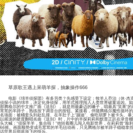
草原歌王遇上呆萌羊探，抽象操作666
电影《绵羊侦探团》有多另类？先感受下设定：牧羊人乔治（休·杰
侦探小说的绵羊，决定化身侦探，用羊式推理闯入人类世界破案追凶。如
那腾格尔的中文推广曲《送别》，就是用最豪迈的嗓子，唱最具“笑果”的
茸茸的羊蹄子，熟练按下调音台的按钮。紧接着，伴随腾格尔魔性循环的
名场面：被桶套头到处乱撞、在羊肚子上“蹦迪”、偷吃胡萝卜被卡头、
以摇滚的硬度翻唱名曲《送别》时，片中的羊探莉莉和默普正趴在录音棚
头大喊：“侦探羊羊，集合啦！”他转着圈儿闯入电影世界，在莉莉曾“脸
66摇。画面顺势变成毛茸茸的羊毛毡动画，只见腾格尔被羊蹄子稳稳拿
话世界后彻底放飞的快乐。