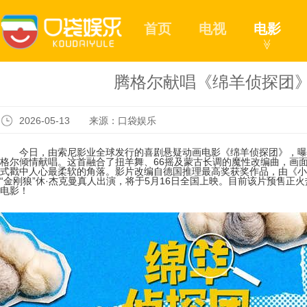
首页
电视
电影
≫
腾格尔献唱《绵羊侦探团》
2026-05-13 来源：口袋娱乐
今日，由索尼影业全球发行的喜剧悬疑动画电影《绵羊侦探团》，曝光
格尔倾情献唱。这首融合了扭羊舞、66摇及蒙古长调的魔性改编曲，画
式戳中人心最柔软的角落。影片改编自德国推理最高奖获奖作品，由《小
“金刚狼”休·杰克曼真人出演，将于5月16日全国上映。目前该片预售正
电影！