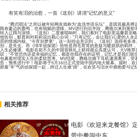
有笑有泪的治愈，一首《送别》讲清“记忆的意义”
“腾式唱法”之所以被年轻网友戏称为“血洗华语乐坛”，是因其极具
既有豪迈的轰鸣，也有细腻的漂移。MV进行到后半段，腾格尔来到葱郁
转入辽阔与深情。《送别》二度被唱响时，我们看到了电影里温馨甚至略
他告别，默普则对莉莉说出戳心台词："只有记忆，会让我们心爱的人永
层的情感内核。“今宵别梦寒”，这一刻你会意识到，《送别》选得有多
别，是失去。而《绵羊侦探团》恰恰是用毛茸茸的悬疑与暖烘烘的羁绊，
人生必修课。电影在前不久的中国首映礼上获得观众高度认可，大V推荐度
叹：“不管悲伤还是幸福的记忆，都是你我存在的证明，记忆才是我们留
包裹着对现实人生的柔软思考。MV结尾，腾格尔摘下耳机潇洒离开，荧幕
告：预售进行中！电影将于5月16日正式登陆中国内地大银幕。届时，欢
群最“羊”气的侦探团一起，跨过人生难“蹄”，在欢笑与泪水中拥抱爱与记
相关推荐
电影《欢迎来龙餐馆》定
带中餐闯中东