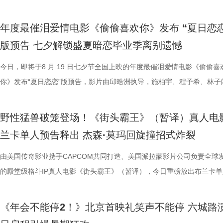
司、天津猫眼文化传媒有限公司、中国电影产业集团股份有限公司、儒意
无效内卷、任人唯亲等糟心日常尽数拆解，用酣畅淋漓的剧情走向狠狠解
场，持续点燃现场氛围；影片片尾彩蛋编舞指导喜多卉也惊喜现身观众席
索、推敲真相，化身民间小神探，迫不及待想要走进长安城参与探案。观
集”的脑洞提问，二人调侃刘奔很难立足，但马杰能活到最后；面对领导
喜出演，孙艺洲特别主演，田雨、王耀庆特别出演，李乃文、李晨、欧阳
白客，惊喜出演大鹏、特别出演田雨齐齐亮相。现场全员与观众欢乐互动
通人处境与选择的刻画，以此完成
娱乐股份有限公司、上海有态度文化传播有限公司、中青新影文化传媒（
观影全程极致解压，爽感贯穿始终。张若昀、白客“卧龙凤雏”碰撞出全新
大家分享了《阳光开朗大男孩》舞蹈排练的趣味幕后。 4.jpg 3.jpg 高分
束后，不少家长纷纷给出好评，表示影片“十分有趣”。有家长表示孩子不
提问的情景设置，孙艺洲、田雨、王耀庆、范湉湉临场抖出各类高情商回
友情出演，童漠男、酷酷的滕、闫佩伦主演，钟汉良特邀出演。影片爆笑
享幕后趣闻，将7月29日北京首映礼的笑声一直延续至青岛路演，今日至8
腾此次也在角色塑造上呈现出更为
年度最催泪爱情电影《偷偷喜欢你》发布 “夏日恋恋
南）有限公司出品，正在爆笑热映。
反应，高叶化身理想上班搭子，搭档大鹏、庄达菲、孙艺洲、田雨、王耀
评如潮 嗨爽爆笑后劲十足 电影《年会不能停！2》以脑洞大开的全新故
程看得投入、看得开心，更在轻松的观影过程中接触到丰富的唐代传统文
引得台下掌声连连；全员歌舞成为每站路演固定保留环节，《阳光开朗大
中，一起走进影院越笑越大「升」！ 全国热映中爆笑不能停 口碑热度持
日还将继续在杭州、上海、深圳、成都、郑州五城与大家爆笑相见。此前
福，从后厨掌勺时的沉稳从容，到
版预告 七夕解锁盛夏暗恋毕业季离别遗憾
一众实力派演员，精准拿捏不同层级人物的鲜活状态，为观众输出接连不
观众献上一场爆笑爆爽的极致观影盛宴。目前影片猫眼电影开分高达9.6
这部电影也激发了孩子对传统文化与东方美学的探索兴趣，真正实现了“
孩》音乐声响起，张若昀、白客歌声助兴，其余主创零帧起跳，现场氛围
升 同步释出的今日上映新媒体图，将癫狂抽象进行到底。巨大红色键盘
点映期间，影片上座率累计三次登顶，口碑认证、预售票房一路上涨，目
反差中层层展开。预告结尾的一声
爆笑桥段。 不少观众看完直呼 “完全演我上班日常”“整场笑到停
平台好评层出不穷，从密集笑点塑造、完整角色弧光、犀利叙事节奏到深
育人、寓教于乐”的效果。现场的小朋友们也纷纷分享观影感受，直言“机
火爆。惊喜嘉宾钟楚曦现身观众席，真诚分享观影感受，她表示刘奔这个
上，全员姿势神态魔性夸张，把当代打工人“不想工作只想发疯”的精神状
映及预售总票房已突破3000万，猫眼电影点映开分9.6、淘票票点映开分9
今日，即将于8 月 19 日七夕节全国上映的年度最催泪爱情电影《偷偷喜
他揪心动荡又未知的命运。蒋奇明
来，看得太解气”“和同事边看边共鸣，笑到拍大腿”。带娃观影的家长也
实内核，全维度收获观众一致盛赞。主角刘奔 “屠龙少年终成恶龙” 的细
太酷了”“看得非常开心”。此次观影后，观众们也更加期待这部暑期国漫
“让我们都变成更好的人”，收获全场欢呼鼓掌。 4.jpg 3.jpg 导演董润年
释得淋漓尽致。自《年会不能停！2》限时点映开启后，“爆笑”“解压”“解气
高分加持笑“升”不能停。 1.jpg 影片讲述了新老打工人“癫疯”相见，群像
你》发布“夏日恋恋”版预告，影片由邱晧洲执导，施柏宇、程予希、林子
张力。首次搭档的二人以戏里戏外
评，坦言影片笑点轻松，无晦涩内容，亲子同看全程欢乐，全家观影适配
转变极具冲击力，最终幡然醒悟点名的高燃片段更完整撑起故事层次感，
日登陆全国影院，相约家人朋友共赴一场妙趣横生的大唐奇幻冒险。 4.jp
影片细节，透露片中《题菊花》一诗的作者黄巢，以及创作背景与刘奔存
爽”等口碑关键词全网刷屏，以最直观的情绪感受，全方位肯定影片纯粹
乱“逗”，爆梗整活不能停的全新脑洞故事，由董润年执导，应萝佳担任总
衔主演。该预告以盛夏校园为底色，完整铺展三人错综复杂的暗恋拉扯，
的情感张力层层递进，也让观众对
满。影片牢牢抓住大众情绪需求，以纯粹畅快的喜剧质感俘获全年龄段观
少观众深受触动；刘马组合借助无限流外挂“癫疯”冲击，全程高能输出，
5.jpg 电影《大唐妖探》由深圳千万间影业有限公司、冰滴映画影视传媒(
性关联；面对观众提出的对于当下“社会化”议题的困惑，总制片人应萝佳
的爆笑喜剧气质。今日电影全国上映，口碑热度更是持续攀升，全新设定
人，张若昀、白客、高叶领衔主演，大鹏、庄达菲惊喜出演，孙艺洲特别
女单向奔赴的心动、少年隐忍沉默的守护、毕业即分手的青春遗憾尽数呈
苏苏.jpg 7丽娜.jpg 电影《
野性猛兽破笼登场！《街头霸王》（暂译）真人电
兼具直击人心的情感共鸣。影片正在爆笑热映，和朋友家人一起走进影院
影的爆笑氛围与打工人的解压爽感双双拉到极致。 5.jpg 6.jpg 7.jpg 与
有限公司、天津猫眼微影文化传媒有限公司、北京梦之城文化有限公司、
分享亲身经历，她认为认清自己想做什么，便朝着这个方向稳步前行，不
“无限流”脑洞大开，在极致喜感之外再叠加惊喜观感，被网友亲切称呼为
演，田雨、王耀庆特别出演，李乃文、李晨、欧阳奋强友情出演，童漠男
延续台式青春细腻治愈的叙事质感，用满是烟火气的校园日常，戳中所有
司、北京大麦娱乐文化有限公司、
兰卡单人预告释出 杰森·莫玛回旋撞招式炸裂
浸式收获一场痛快解压的欢乐观影之旅。 电影《年会不能停！2
时，影片层层撕开欺上媚下、裙带关系、无效内卷、形式主义等各类现实
蓝海影视文化集团股份有限公司、郭帆（北京）影业有限公司、深圳市一
求融入不适应的环境；张若昀也带来自己的感悟，称坚持本心和“社会化”
人最强外挂”。刘马组合喜提金手指在众和集团一路卡bug打怪升级，爆
酷的滕、闫佩伦主演，钟汉良特邀出演。影片目前火热预售中，8月1日
在夏日里不敢宣之于口的年少心事。 盛夏心事尽数展露 三角爱
娱乐股份有限公司、梦将军（上海
北京合众睿客影视文化传播有限公司、天津猫眼文化传媒有限公司、中国
象，精准戳中打工人爽点，让观众在捧腹大笑后亦获得深层的情感释放与
艺文化传媒有限公司、北京千万间文化传播有限公司、北京萌谷文化传媒
矛盾，找到自己的定位，也可以在秩序中稍作改变；白客则引用《出师表
爽感层层升级，“狂扇巴掌”的高燃名场面更是让网友直呼“爽得乳腺通畅”“
上映，一起走进影院越笑越大「升」！ 2.jpg 青岛路演全场热情拉满 花
织甜蜜与离别酸涩 此次发布的“夏日恋恋” 版预告以苏明仪第一
由美国传奇影业携手CAPCOM共同打造、美国派拉蒙影片公司负责全球
司、浙江开心麻花影业有限公司、
产业集团股份有限公司、儒意电影娱乐股份有限公司、上海有态度文化传
鸣。随着口碑持续走高，越来越多的观众选择二刷三刷，“全程爆笑”“很
公司、北京微梦创科网络技术有限公司出品，将于8月8日全国上映，正
表达观点，一句“亲贤臣，远小人，此先汉所以兴隆也；亲小人，远贤臣
掌下去整个人都通透了”。荒诞又真实的现实刻画也令人感同身受、共鸣
笑点共鸣双在线 青岛路演现场互动氛围热烈十足，董润年、应萝佳，张
切入，开篇便直白袒露少女暗恋：她总能在人群一眼望见颜立尧，偷偷坐
的殿堂级格斗IP真人电影《街头霸王》（暂译），今日重磅放出布兰卡单
集团有限公司、上海儒意影视制作有
限公司、中青新影文化传媒（海南）有限公司出品，正在爆笑热映。
笑成这样了”“看完就一个字爽”的自来水短评依然刷屏不断。这个暑假，
预售中！此外，电影8月4日-7日多城特别放映惊喜加码，欢迎观众抢先
后汉所以倾颓也”，令现场笑声四起，同时也引人回味深思。 6.jpg 5.jpg 7.
满，不少影评人盛赞其轻松的喜剧外壳下，是一把刺向现实职场乱象的利
白客、大鹏、田雨集结花式整活玩梗，戳中观众笑点，同时走心互动直击
偷拍骑车的他，即便被闺蜜戳中心事仍嘴硬不肯承认；镜头切换至颜立尧
告。作为街霸系列辨识度拉满的野性格斗家，由杰森・莫玛颠覆形象饰演
映，8月8日至10日14:00-21:0
院看《年会不能停！2》，解压不能停、快乐不能停。 电影《年会不能停
锁长安奇案！
影片全国热映口碑走高 爆笑燃爽解压共鸣 电影《年会不能停！2》正式
既有娱乐爽感，亦有现实温度。影片正在爆笑热映，和搭子走进影院享受
心。张若昀与白客现场接受观众挑战，对视十秒比拼剪刀石头布，几局博
角，他因保健室被苏明仪细心照料对她产生了兴趣，当风吹落的帽子被他
兰卡携雷电之力震撼登场，笼斗绝境、兽化嘶吼、回旋撞等完整亮相，带
《年会不能停2！》北京首映礼笑声不能停 六城路
2》由北京合众睿客影视文化传播有限公司、天津猫眼文化传媒有限公司
线后，猫眼电影开分9.6，各大媒体平台收获海量好评，“好看好笑好爽”的
酣畅淋漓的观影体验。 杭州站路演顺利举行 主创嗨聊互动笑声不断 昨日
翻全场；大鹏现身惊喜拉满，谈及这次年会表演笑称心情非常激动，更爆
戴上、下雨天他带着她躲雨等细碎画面，铺展出两人暗藏情愫的双向试探
汁原味的游戏经典设定，作为丛林的电击猛兽，布兰卡以其独特的野性魅