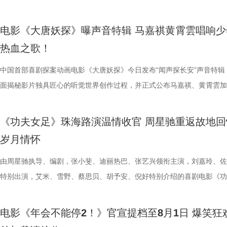
媒（海南）有限公司出品，正在爆笑热映。
呼声，将笑声传递至更多城市，7月27日至28日再进一步开启全国限时点
守难的笨拙与心酸。 影片延续台湾青春片标志性氛围感镜头，
速翻滚带起强劲气流，冲击力视觉效果拉满，短短数十秒的片段里，既展
昀、白客等主创佩戴专属工牌道具亮相，庄达菲、李乃文随身携带与角色
词，搭配马嘉祺清亮且极具穿透力的高音，将少年身处困局绝不退缩的锐
足》燃爽热映中，今日影片发布“缺一不可”版特辑。特辑完美传递了“周
观影氛围热情浓烈，爆笑声量一路猛涨。“银幕里在认真升上去，银幕外
公车偷拍、保健室照料、雨天送伞、单车告白等校园场景，用柔和光影还
兰卡不受束缚的野兽格斗风格，也暗藏身世伏笔，他是流落丛林、变异、
有关的拍手器、著作《我和众和集团的故事》，全员精神状态满分，欢乐
坚守真相的凛然心气尽数唱出。“不退让、不低头”的内核贯穿始终，既有
中没有小角色，只有共同完成故事的人”这一精神。这群大银幕新面孔凭
电影《大唐妖探》曝声音特辑 马嘉祺黄霄雲唱响少
得哈哈哈哈哈哈哈哈哈”“影院左右笑得声音一个比一个大”“笑到脸疼爽到
属于夏日的青涩悸动。剧情不刻意制造圆满结局，坦然接纳暗恋落空、相
生存的孩子，被迫困于地下斗兽笼，沦为被操控的厮杀工具。 野性角色
扑面而来。现场高能整活轮番上演，张若昀、白客解锁海绵宝宝与章鱼哥
成见的桀骜锋芒，也藏着明辨是非的坚定底色。在电影院立体环绕音的视
自的倾情诠释与独特风格，碰撞出强烈的戏剧火花，真正成为了整部电影
热血之歌！
掌，感觉大脑褶皱被抚平”“让人在爆笑之外，还获得了超出现实的爽感”
离的青春常态，既有双向心动的甜蜜温存，也有三角对峙、被迫分手的撕
画 主创团队精工还原游戏内核 作为《街头霸王2》登场的经典人气角色
味联动，热血浓人和佛系淡人的反差感拉满，极致契合片中角色特质；田
境中，这首歌曲将给观众带来更强的冲击力，演唱细节与音色质感清晰呈
不可的存在。截止7月28日，影片票房已突破20亿大关，好评不断，轻松
评论中影片含笑量100%，更有网友称爆笑程度需带纸入场，因为会“笑出
感，情绪层次饱满动人。并且选择七夕上映，也是让观众在浪漫节日里，
卡从来不只是"那个绿色的怪物"。布兰卡本名吉米，幼年由于空难流落亚
王耀庆、李晨、李乃文四人现场“怪力比心”；众人模仿趣味表情包，班味
同时，也让这份锐气与坚守更直击人心。 预售开启图.jpg 主题曲MV在视
的笑点让无数观众在影院收获了最纯粹的快乐，硬核燃爽的逆风翻盘更是
中国首部喜剧探案动画电影《大唐妖探》今日发布“闻声探长安”声音特辑
泪”，还得备好金嗓子因为会“笑到嗓子疼”。爆笑解压爽感之外，影片叙
己止于毕业的暗恋遗憾画上句号。 电影《偷偷喜欢你》由阿荣
雨林，长期的丛林生存令他的身体发生异变，所以他掌握放电、旋转冲撞
金句频出，“等忙完这一阵，就可以忙下一阵了”“我时常在想，我在想什么
现上也颇具巧思，特别打造了极具大唐气韵的实景拍摄场地，灯火摇曳间
了家庭观影狂潮。 娥眉队团结一致缺一不可 银幕新人各显神通全员全力
面揭秘影片独具匠心的听觉世界创作过程，并正式公布马嘉祺、黄霄雲加
同样收获满堂好评，不少影评人称电影有“更疯癫的故事推进，更大胆的
股份有限公司、先势公关顾问股份有限公司、影娱人媒体文化事业股份有
有的野兽格斗技，他虽然外表凶悍狂暴，内心却藏着渴望被认可的柔软。
……引得现场观众笑声不断。领衔主演高叶、惊喜出演大鹏也发来远程祝
感十足。马嘉祺置身其中演唱，眼神坚定，带着少年人的桀骜与韧劲，声
全新发布的“缺一不可”特辑正式揭开了一众银幕“新面孔”的幕后风采。她
分别献唱影片主题曲与片尾曲。特辑中，主创团队潜心打磨影片声音制作
讽刺，更抽象的爆笑名场面”以及“更当下、更新鲜、不用扮丑掉凳却更能
司、力荣影业有限公司出品，华夏电影发行有限责任公司发行。
让布兰卡的招式、气质贴合原作游戏，电影主创团队深度参考了游戏《街
隔空与观众见面。 伴随轻松愉快的现场氛围，主创也围绕全新
锵，如同击碎枷锁的重拳，把歌曲里不肯妥协的精神内核透过镜头传递出
镜头前各显神通，为电影注入了无尽活力。艾米把戏里戏外风驰电掣的奔
节，在结合影片原创“机关长安城”设定的同时，立足东方传统文化底蕴，
《功夫女足》珠海路演温情收官 周星驰重返故地回
会心一笑”，“六连更”的高度评价实力印证影片口碑。8月1日，影片全国
王》的人物设定，游戏总监中山贵之全程参与细节把控，《疾速追杀》系
情、人物设定与创作巧思展开分享。导演、编剧董润年表示，影片立足当
让歌曲的情绪不止于听觉，更有了具象的画面承载。影片的三位主角狄少
度都发挥到了极致；雪野在影片中展示轻功绝技，为了拍出最完美的空中
充满未来感、科技感与机械质感的听觉元素，从配音演绎、影片配乐、歌
岁月情怀
大家爆笑相见。 6.jpg 电影《年会不能停2！》由北京合众睿客影视文化
牌动作指导琼・瓦勒拉，为布兰卡量身打造野兽系打斗风格。动作设计舍
场现实，尤其是打工人循环往复的三点一线生活，聚焦大众熟知的职场困
萨与妙瑛更是化身为乐队成员出现，与马嘉祺打破次元壁垒同框演绎，虚
态，在拍摄期间几乎“长在了威亚上”，甚至连吃饭都在半空中解决；首次
唱三大维度精心雕琢，打造出一套古今交融、热血鲜活、风格独树一帜的
有限公司、天津猫眼文化传媒有限公司、中国电影产业集团股份有限公司
规整的格斗套路，侧重无规则、原生态的野性扑击与翻滚突进，搭配雷电
痛点，希望担当起当代打工人的情绪嘴替，提供一种新鲜且充满惊喜的观
织的画面配合高燃的旋律，让歌曲的情绪张力得到了充分的释放。 MV中
硬核打女角色的蔡思贝，打戏拳拳到肉表现惊艳，周星驰称赞“从未见一
体系，构筑起既承载大唐风貌又兼具新潮奇幻想象力的沉浸式听觉世界。
由周星驰执导、编剧，张小斐、迪丽热巴、张艺兴领衔主演，刘嘉玲、佐
意电影娱乐股份有限公司、上海有态度文化传播有限公司、中青新影文化
效，让游戏里天马行空的必杀技呈现出更具真实感与冲击力的银幕效果。
验，让观众在欢笑中释放压力、收获共鸣与治愈。编剧、总制片人应萝佳
出了全新正片画面，狄少与阿萨并肩直面险境、携手探案的高能场面接连
演员打戏能这么像李小龙”；而全能型的龚若兰凭借扎实的基本功惊艳全
由程腾执导，黄珉联合导演，雷淞然、张呈（排名不分先后）领衔声音出
特别出演，艾米、雪野、蔡思贝、胡予安、倪好特别介绍的喜剧电影《功
（海南）有限公司出品，将于8月1日全国上映。
影片物料陆续释出，隆、肯、春丽、古烈、达尔西姆等主角团已悉数亮相
享道，“刘奔和马杰看似是对职场态度截然不同的两个人，但他们本质的
演，于危机中默契配合、互为底气，热血羁绊与冒险张力扑面而来。这首
高难度的翻跟头与威亚动作统统不在话下。 除了极具潜力的青年演员，
将于8月8日全国上映，邀观众一起循声探秘机关长安城，解锁这场欢乐
足》全国爆笑热映中。7月26日，《功夫女足》第二轮全国路演来到了收
次布兰卡单人预告放出，填补了观众对影片奇幻格斗场面的期待。此次展
是一样的，内心深处都有不愿意熄灭的小火苗。”她希望，借影片让大家
曲不仅精准契合电影主角冲破偏见的成长底色，同时也承载着普世的情感
展现了剧组“卧虎藏龙”的跨界专业力量。饰演丧彪的胡予安是世界名列前
交织的大唐探案奇旅。 雷淞然张呈本色演绎欢喜冤家 主创团队匠心独创
——珠海站。导演兼编剧周星驰携领衔主演迪丽热巴，特别介绍蔡思贝、
电影《年会不能停2！》官宣提档至8月1日 爆笑狂
奇幻特效与异能设定，只是影片诸多精彩内容的一小部分，极具冲击力的
具体的人，也让更多的打工人在自己的岗位中被看见。领衔主演张若昀解
鸣，献给每一个身处低谷、遭受质疑却依旧挺直腰杆向前的人，传递出不
冲浪运动员，饰演皓儿的李卓媚则是国家一级摔跤运动员，而本身就是足
声境 影片以多元音乐作为情绪纽带，兼顾传统国风内核与年轻化审美，
安，主演秦鹏飞、陈旻，特别出演许君聪，小演员陈穆洋、奶酪、梁潇瀚