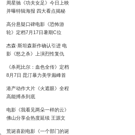
周星驰《功夫女足》今日上映
并曝特辑海报 四大看点揭秘
喜剧盛宴！
高分悬疑口碑电影《恐怖游
轮》定档7月17日暑期C位
杰森·斯坦森新作确认引进 电
影《怒之杀》上演烈性复仇
《杀死比尔：血色全传》定档
8月7日 昆汀暴力美学巅峰首
登大银幕
港产动作大片《火遮眼》全程
高能搏杀到底
电影《我看见两朵一样的云》
佛山分享会热度延续 王源文
淇分享拍摄时鲜活回忆
荒诞喜剧电影《一个部门的诞