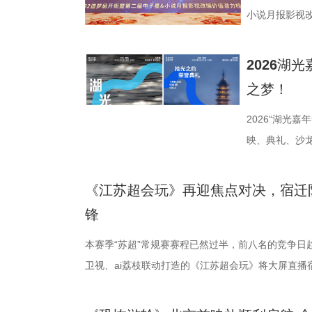
小说月报影视
活动由中国世
化广电和旅游
2026湖
公司、中子星
之梦！
达文化传媒公
活动当天，众
2026“湖光
人齐聚一堂，
映、典礼、沙
了一场关于IP
由此开启的一场
作，点亮IP改
「观看」「典
《江苏超会玩》再迎焦点对决，宿迁
视改编价值潜
爱电影、爱生
锋
《小说月报》
连接的集体体
本赛季“苏超”常规赛赛程已然过半，前八名的竞争日
名文学期刊20
步路线“雄鹰线
卫视、ai荔枝联动打造的《江苏超会玩》将大屏直播
影视改编潜力
线路相映成趣
决，小屏同步直播南通队VS扬州队的比赛。主持人
接的桥梁。 第
市生活相融共生
袂为大家带来比赛的精彩解读。目前，在积分榜上，
复评阶段共有
湖光嘉年华下