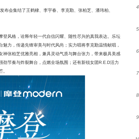
4
新品发布会集结了王鹤棣、李宇春、李克勤、张柏芝、潘玮柏、
5
摩登风格，诠释年轻一代自信闪耀、随性尽兴的真我表达。乐坛
台魅力，传递先锋审美与时代风尚；实力唱将李克勤温情献唱，
6
女神张柏芝优雅亮相，兼具灵动气质与舞台张力，带来极具美感
强劲节奏与炸裂舞台，点燃全场氛围；还有新锐女团
R.E.D活力
芒。
7
8
9