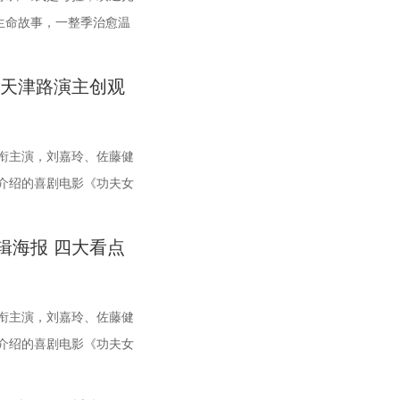
四连胜 和宿迁队一样，新
，而每一次循环都隐藏着
终能否锁定真正病因？ 探
国生命故事，一整季治愈温
城落地转化，实现“内容”与“场景”的无缝对接。通过导入优质产
。 梦的乐园不止光影，编织更多现实的乐趣 在电影之外，湖光嘉
在揭幕战中3:0完胜上
剧情的经典之作终于首次登
妍希听得频频“对号入
无数家庭被镜头里软萌可
为街区注入了持续的内容活力，也进一步完善了区域的影视文旅
+”为核心设立「生活」单元，多种玩法营造兼具电影氛围感与生
盐城队、连云港队，喜提
沉浸体验将进一步放大影
去医院”。随后，师父现场
深打动，留下许多触动人
方联动：共筑影视生态，赋能盐城文旅新篇 本次活动不仅是优
浸式体验。「特色市集」结合电影元素，打造一场融合艺术灵感
 天津路演主创观
成为“常威”。 不过，接
、每一个细微的伏笔、每
师”，一本正经带着大家
一整季萌趣治愈，解锁考拉专属
展示平台，更是多方资源联动、共谋发展的合作盛会。活动现
文化奇遇。「演出快闪」将带来充满夏日活力的舞蹈表演，在音
陆续迎战泰州队、徐州
震撼呈现。 沉浸式登船体
！” 观耳辨健康，国医少
实镜头捕捉考拉家族的松弛
新城集团、中子星影业、百花文艺出版社共同签署了战略合作协
欢乐氛围。「全城多巴胺激活计划」则将贯穿全城开展打卡活
。对此，主教练郑小田始
大堂被精心还原为一片“迷
十足的“观耳识健康”测试
识了一整个性格鲜活的考
衔主演，刘嘉玲、佐藤健
着三方将在剧本开发、IP孵化、人才培养等领域深化协同，合力
美成为点亮常熟的景色。 湖光嘉年华由中国电影产业集团股份有
有弱队，我们每一场比赛
将“埃俄罗斯”号的神秘氛
雅娟、高卿尘也纷纷迎来
偶像包袱的园草小叶子；
介绍的喜剧电影《功夫女
展的影视产业生态。 此外，一系列配套活动也同步展开，进一步
市人民政府主办，中影江南（苏州）电影产业有限公司、中影创
比较靠前，我们还是要放平
色，2位露脸版“杰丝”与6
还有哪些细节藏着健康信
足二十小时、随处皆床的首
涵。都市剧《余音》的开机仪式在现场举行，该剧将以盐城为主
影有限公司、中影（文创）北京电影有限公司、中共常熟市委宣
么，究竟是宿迁队继续捍
身于循环之中。 现场还为
节了解身体状态，并现场
py； 曾经霸气护树、主
过影像语言展现盐城的城市魅力与人文风情。 当天下午，还举办
技术产业开发区、常熟文旅发展集团有限公司承办。 8月14日
辑海报 四大看点
？今晚19:30，锁定江苏
杰丝手持染血利斧站立于
吴彦祖”名场面，轻松有
，专属树叶糊配奶粉的老年养生
分享活动，邀请陈宇、宋方金、郭现春、谭凯、韩浩月、贾轶群、
拾光为名，赴光影之梦。湖光嘉年华，让我们与电影同行。
们一起为家乡球队加油喝
个自己。看似平平无奇的
肾课堂欢乐开讲，夏之光化
 图片4 (1).jpg 那些
内大咖，围绕“什么是好故事”“一个故事要穿越多少关隘才能抵
漆的舷窗中浮现另一只手
其实是误区？夏之光变身主
醺的小脸、从树上笨拙滑
衔主演，刘嘉玲、佐藤健
题展开深入探讨，围绕文学与影视的融合发展碰撞出思想的火
ter（剧院等你）”镜面镜头
的情景演绎带大家重新认
的小叶子，还有洋葱头第
介绍的喜剧电影《功夫女
城师范学院青年影视创作人才实训基地、盐城幼专校外总部实训基
“埃俄罗斯号”的洗手间
、健肾小动作和日常养护方
模样。无数观众被这份不
，并于今日正式上映。电
城在影视人才培育方面也取得了新进展。此次活动有效整合了文
的精妙。表面上显示蒙面
范补肾手法时“下手”毫
日常中寻得片刻喘息，弹
尊无敌杯”开赛在即，一
旅等多方资源，将有力推动优质项目落地盐城，助力盐城打造具