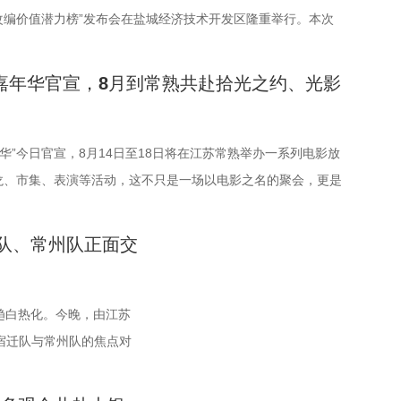
改编价值潜力榜”发布会在盐城经济技术开发区隆重举行。本次
界电影学会、江苏省作家协会、中共盐城市委宣传部、盐城市文
局、盐城经济技术开发区指导，江苏世纪新城投资控股集团有限
光嘉年华官宣，8月到常熟共赴拾光之约、光影
（陕西）影业有限公司、百花文艺出版社、陕西文投（影视）艺
司联合主办，盐城师范学院、盐城幼儿师范高等专科学校协办。
多知名编剧、导演、作家、行业专家、平台代表及影视公司负责
嘉年华”今日官宣，8月14日至18日将在江苏常熟举办一系列电影放
共同见证文学与影视两大艺术形态的深度对话与跨界共振，开启
龙、市集、表演等活动，这不只是一场以电影之名的聚会，更是
价值转化与产业生态构建的思想盛宴。 榜单揭晓：九部潜力佳
夏日约会。湖光嘉年华以“拾光之约 光影之梦”为主题，设立
编新航向 作为本次活动的核心环节，第二届“中子星·小说月报影
礼」「理解」「生活」「参与」五大主题活动单元，邀请每一个
队、常州队正面交
力榜”的发布备受瞩目。该榜单经过严格筛选与专业评审，从
活的人，在常熟的湖光山色中，共同完成一次关于观看、感受与
《小说月报·大字版》《小说月报原创版》《科幻立方》四本知
验。 同步发布的主视觉海报与主题活动单元海报，以常熟热门徒
趋白热化。今晚，由江苏
24年第9期至2025年第12期上刊载的480余篇小说中甄选出最具
”为灵感、以“雕刻现在 飞向未来”为寓意，绚烂的湖面与斑斓的
宿迁队与常州队的焦点对
的佳作，旨在为影视行业输送优质文本，搭建文学与影视高效对
，将为观众打开一条光影与现实交织的道路，解锁影像艺术与城
李响、解说员洪超将继续联
二届“中子星·小说月报影视改编价值潜力榜”的评选异常激烈，
的别样魅力。 银幕内做电影美梦，银幕外致敬造梦的人 2026
宿迁队与常州队同积12
18篇作品入围，涵盖短篇、中篇、科幻三大类别。经过终评评委
属的「观看」单元，将精选中外经典电影，为观众献上兼具艺术