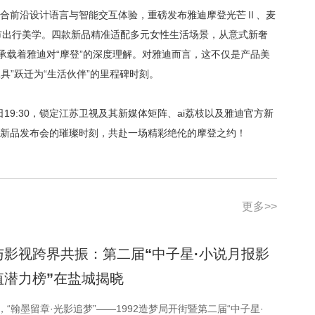
融合前沿设计语言与智能交互体验，重磅发布雅迪摩登光芒Ⅱ、麦
城市出行美学。四款新品精准适配多元女性生活场景，从意式新奢
承载着雅迪对“摩登”的深度理解。对雅迪而言，这不仅是产品美
具”跃迁为“生活伙伴”的里程碑时刻。
4日19:30，锁定江苏卫视及其新媒体矩阵、ai荔枝以及雅迪官方新
球新品发布会的璀璨时刻，共赴一场精彩绝伦的摩登之约！
更多>>
与影视跨界共振：第二届“中子星·小说月报影
值潜力榜”在盐城揭晓
日，“翰墨留章·光影追梦”——1992造梦局开街暨第二届“中子星·