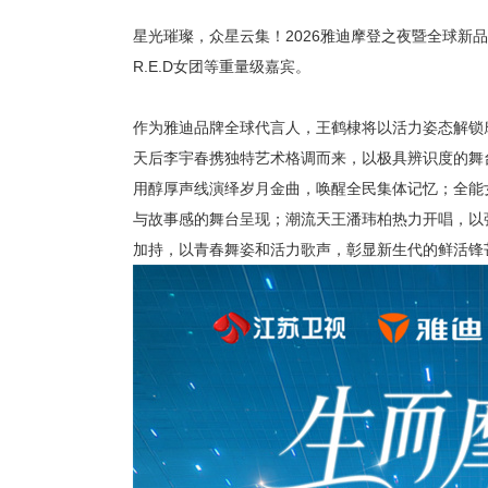
星光璀璨，众星云集！
2026雅迪摩登之夜暨全球
R.E.D女团等重量级
嘉宾。
作为雅迪品牌全球代言人，王鹤棣将以活力姿态解锁
天后李宇春携独特艺术格调而来，以极具辨识度的舞
用醇厚声线演绎岁月金曲，唤醒全民集体记忆；全能
与故事感的舞台呈现；潮流天王潘玮柏热力开唱，以
加持，以青春舞姿和活力歌声，彰显新生代的鲜活锋