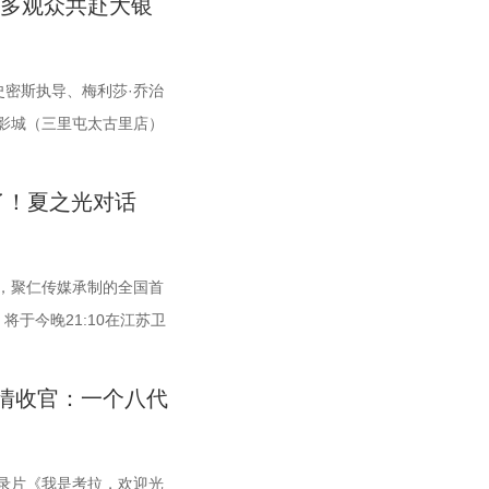
众多观众共赴大银
负走向，将直接决定两支
与审慎评议，最终9篇作品脱颖而出，成功入选终评榜单。 入选
展映片单。不仅如此，展映还将因地制宜打造多元化放映场景，
敌 “苏超”上一个比赛
品分别为： 活动现场，主办方为上榜作者颁发荣誉证书。榜单活
的自然肌理与人文底蕴，在常熟的湖光山色里搭建户外银幕，让
，宿迁队反客为主，凭借
·史密斯执导、梅利莎·乔治
介人、著名编剧、导演陈宇对上榜作品进行了影视改编价值推
自然与文化场域中，获得前所未有的沉浸式光影体验。本次展映
金身。这场胜利，让宿迁
影城（三里屯太古里店）
场前景与创作经验，深度剖析了每部作品的故事内核、人物塑造
过公益放映形式开放预约，借此让电影回归大众。 「典礼」单元
友们的发挥都十分出彩。
聚一堂，共同见证了这部
，为后续的IP孵化与影视改编提供了专业而富有洞见的方向性指
之约荣誉典礼”，邀请幕前幕后电影人，星光汇聚点亮常熟。其将
友只能全程依靠高强度跑
地大银幕。 17年经典首
中子星·小说月报影视改编价值潜力榜”的圆满落幕不仅是对过往
影、致敬同行伙伴、开启全新未来”为主线，在表彰“拾光影人”
了！夏之光对话
，离不开每一名队友的全
以来，《恐怖游轮》便凭借
界探索的深度回望，更是一个崭新的起点。未来，榜单将持续深
”的同时，回望中国电影的发展脉络与人物足迹，共启中国电影下
常州队、苏州队同积12
细思极恐的结局，成为无
期待更多好故事从这里走向荧幕，持续为影视产业的高质量发展
篇章。 每一次思想的碰撞，都将抵达梦的更深处 作为湖光嘉
队也只有2分的差距。在
累计超过百万人打分，位
，聚仁传媒承制的全国首
 产业共振：1992造梦局开街，构筑影视文旅新地标 本次活动
落，「理解」单元将为观众呈现对谈系列活动。「沙龙」将以环
让自己的排名更进一步。
频时代，从影迷圈层到大众
于今晚21:10在江苏卫
1992造梦局的正式开街。作为盐城“短剧之城”建设的核心载
互动与轻社交形式，为不同电影爱好者提供一个全方位交流学习
直言“宿迁是弱队”，面
结局的解读、循环逻辑的
谜案”，还将解锁望耳识
梦局依托丰富多元的拍摄场景，已构建起“创作—拍摄—制作—孵
师班」则将邀请顶级电影创作者亲临现场，以大师公开课形式，
曾喊出“进入前八”的口
述了单亲母亲杰丝（梅利莎
区值得警惕？又有哪些简
链影视生态。街区不仅拥有多种主题的实景拍摄基地，还配套了
课堂。「工作坊」将以沉浸式实践工作坊的形式，拓宽创作边
情收官：一个八代
度。但随着它接连战胜南
暴，众人被迫弃船，登上
现场抽丝剥茧，国医少年团
、服装道具库、艺人库等专业服务，致力于实现“一城千面、一
艺术工坊。这不仅是一场观影盛会，更是一次思想与创造的碰
看好的球队一路高歌猛
30年便已失踪，船上空无
团化身“健康侦探”，从生
拍摄服务目标。 1992造梦局的开街，标志着盐城在影视文化产
单元则将通过「光影极客限时创作赛」，面向全国遴选优质AI短
之利，宿迁队能乘胜追
杀事件，将杰丝拖入一个
。看似平常的生活习惯背
录片《我是考拉，欢迎光
了坚实一步。潜力榜活动与街区载体的深度融合，将有效推动优
开展限时20小时的创作竞赛主题沙龙与作品展映，让更多人享受