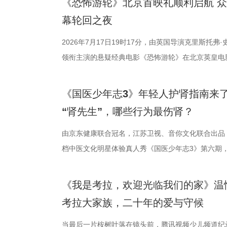
《恐怖游轮》北京首映礼顺利启航 
分，宿迁队凭借净胜球优势排名第三。这场比赛的胜
团的深入研讨
性与商业性的
幕轮回之夜
球队的排名位次。 大胜无锡士气高涨，宿迁主场静候强
终评的9篇作
深度融合常熟
日，最精彩的对决当属宿迁队客场挑战无锡队。最终
2026年7月17日19时17分，由英国导演克里斯托弗
动总策划及推
观众在不同的
高驰的梅开二度，以4:2战胜无锡队，终结对手不败
领衔主演的悬疑经典电影《恐怖游轮》在北京英皇电
介。他结合市
影片，都将通
全队上下士气高涨。进球功臣高驰表示，这场比赛队
举办“一起登船坠入循环”主题首映礼。300名影迷齐
及影视化潜力
将举办“拾光
在他看来，无锡队是综合实力很强的队伍，自己和队
被全球影迷奉为“无限循环题材鼻祖”的影片首次登陆内
引。 第二届“
以“回望十年光
《国医少年志3》年轻人护肾指南来
动和顽强拼抢创造进攻机会。“这份来之不易的胜利
登内地大银幕 百万人认证必看神作 自2009年问世
文学与影视跨
及“拾光伙伴
“肾先生”，哪些行为最伤肾？
力付出。”高驰表示。 目前，在积分榜上，宿迁队与
精妙绝伦的叙事结构、层层递进的悬疑反转以及令人
耕优质文本，
一个黄金时代的
分，凭借净胜球优势暂列第三位，与排名第二的无锡
数观众心中的烧脑神作。豆瓣评分长年保持在8.5，
由京东健康联合冠名，江苏卫视、音你文化联合出品
注入不竭动力。
年华的精神角
本轮无锡队轮空的情况下，宿迁队若能全取三分，将
列豆瓣电影TOP250第191位。从论坛时代到短视
档中医文化明星体验真人秀《国医少年志3》第六期，将
的另一大亮点是
形交流、开放
对此，宿迁队主教练张玉宁却显得十分谦逊，在采访中
观众，这部作品始终保持着惊人的讨论热度——关于
视、ai荔枝播出。本期，国医少年团不仅将破解“中风
体，1992造
的平台。「大
对任何一个对手都要立足于拼。本赛季开始前，张玉宁
推演以及隐藏细节的分析至今仍层出不穷。 影片讲
健康、护肾课堂、健康求真等精彩内容。哪些健康误
化”的全产业
打造专业电影
《我是考拉，欢迎光临我们的家》温
号，当时外界普遍认为宿迁队完成该目标存在不小难
·乔治饰）与一群朋友乘游艇出海游玩，途中遭遇风
单实用的养生妙招值得收藏？答案即将揭晓！ 病发
后期制作中心
界，打造专属
考拉大家族，二十年的爱与守候
京队、苏州队、无锡队等传统强队，这支昔日并不被
一艘名为“埃俄罗斯”号的神秘游轮。这艘游轮早在19
破解“中风谜案” “病发现场探案”再度开启，国医少年
站拍遍”的影视
撞。 「参与」
进，正不断上演“霸王归来”的“好戏”。此番坐拥主场
一人。随处可见的血迹、神秘的指示、接踵而至的凶
活环境、身体表现等线索中抽丝剥茧，还原病发真相
当最后一片桉树叶落在镜头前，腾讯视频少儿频道纪
业布局上迈出
视频创作者，