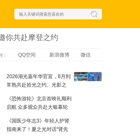
会邀你共赴摩登之约
QQ空间
新浪微博
微信
到：
2026湖光嘉年华官宣，8月到
常熟共赴拾光之约、光影之
梦！
《恐怖游轮》北京首映礼顺利
启航 众多观众共赴大银幕轮
回之夜
《国医少年志3》年轻人护肾
指南来了！夏之光对话“肾先
生”，哪些行为最伤肾？