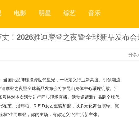
视
电影
明星
综艺
音乐
丈！2026雅迪摩登之夜暨全球新品发布
分享
1
，当国民品牌碰撞跨世代星光，一场定义行业新高度、引领潮流
2026雅迪摩登之夜暨全球新品发布会将在昆山奥体中心璀璨绽放。
江
账号
将对本次活动进行同步现场直播。活动邀请雅迪品牌全球代
2
张柏芝、潘玮柏、
R.E.D女团重磅加盟，以多元化舞台演绎、沉
诠释“生而摩登，你的主场，
有
你定义
”的生活新主张。
3