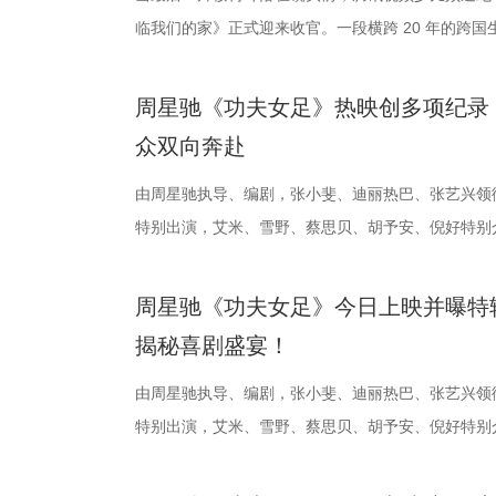
击、连奏凯歌吗？ 常州摇身一变成“常威”，全力冲击
无法逃脱的恐怖轮回——她必须反复经历同一段噩梦
后，却暗藏健康危机，四人一路推理、层层分析，最
临我们的家》正式迎来收官。一段横跨 20 年的跨
质文学IP在盐
“造梦”的乐趣
赛季常州队也给球迷们带来了足够多的惊喜。他们不仅
更深的真相。 如今，这部曾陪伴无数影迷深夜研究
案结束后，李峰师父结合案例揭秘中风预警信号，陈
暖的朝夕陪伴，缓缓落下温柔帷幕。节目上线以来，
业资源，不仅
年华还以“电影
届亚军南通队，而且最近三场比赛接连战胜镇江队、
陆内地影院。相比电脑与手机屏幕，大银幕所带来的
座”，一句“我有时候也会”瞬间把夏之光吓得连喊“快
爱的考拉、动人的保育故事与专业详实的自然科普深
配套体系。 多
活烟火气的沉
周星驰《功夫女足》热映创多项纪录
三连胜的同时，稳居积分榜第四位，从“常宝”摇身一变
片的悬疑氛围与情绪张力——每一次重复出现的场景
传授预防口诀和推经点穴降压操，夏之光秒变“带练老
心的观看回忆。 图片1 (1).jpg 图片2 (1).jpg 
秀文学作品的
与生活美学的
众双向奔赴
下来常州队将迎来“魔鬼”赛程，除了宿迁队之外，将
一次命运轮回的开启，都将在影院里获得前所未有的
边学边练，陈妍希却忍不住笑称：“动作越标准越好笑
松弛日常 整部纪录片没有戏剧化冲突，只用纯粹纪
场，江苏世纪
律互动中点燃
队、无锡队和苏州队，稍有不慎排名或将出现大变化
验 限定周边引爆收藏热情 首映礼当晚，英皇电影城
年团开启“肾气大测评” 新师父刘兰英登场，一场趣味
生活，把独一份的“软萌治愈”送到观众眼前。我们认
由周星驰执导、编剧，张小斐、迪丽热巴、张艺兴领
议，此举标志
动，让光影之
终保持着很清醒的认识。“今年各个对手都很强，没
雾海面”——血色海面上的巨轮正驶向未知真相，仿佛
率先开启。夏之光意外获评“夯中之夯”，陈妍希、李
拉明星天团：自带贵公子气质、一见到桉树叶就丢掉
特别出演，艾米、雪野、蔡思贝、胡予安、倪好特别
构建可持续发
限公司、常熟
都赢得很艰难。7月、8月的四场球，对手的积分都
围从银幕延伸至现实。8位coser化身电影中的核心角
专属“健康测评”，现场笑料不断。 除了耳朵，身体
眼里只有干饭、冲锋像小坦克的食神小九； 一天睡
足》爆笑热映中。
丰富了活动内
意（北京）电
心态，一场场打、一场场做准备。”郑小田说道。 那
位蒙面版“杰丝”穿梭于人群之间，让现场观众仿佛置
号？刘兰英师父带领国医少年团通过耳朵、指甲等细
席睡眠官笑哥； 当年四处示爱、如今佛系养老的Hap
要取景地，通
传部、常熟高新
周星驰《功夫女足》今日上映并曝特
卫“项羽故里”的荣光，还是常州队迎来创纪录的四连胜
影迷准备了极为丰富的限定周边。精美工艺海报上，
传授养耳、护肾的实用小妙招。高卿尘现场上演“手搓
动给后辈让道的Edison； 16 岁优雅美人Alice
了“剧有料”
至18日，以
揭秘喜剧盛宴！
卫视、ai荔枝《江苏超会玩》，悬念即将揭晓，让我
邮轮甲板之上，脚下猩红海面如同镜像般倒映出另一
趣的互动中，大家也对肾脏健康有了更多认识。 护
日常； 还有黏着妈妈不肯独立的“妈宝”洋葱头。 图片3.jpg
张楚、老藤等业
彩！
游轮舷窗画面明信片，用手掌摁住再放开，竟在黑漆
身“肾先生”代言人 什么习惯最伤肾？哪些护肾方式
戳中全网可爱画面至今历历在目：慢吞吞啃叶子时微
由周星驰执导、编剧，张小斐、迪丽热巴、张艺兴领
达观众”的主
掌，似乎有人试图呼救。电影中经典的“Go to Thea
持人，与“肾先生”展开一场爆笑访谈，通过轻松有趣
落的笨拙身形、搬新家后被雌性邻居包围荷尔蒙爆棚
特别出演，艾米、雪野、蔡思贝、胡予安、倪好特别
花。 随着盐
化为透卡和斧头透扇，观众可在任何地方透过透卡回到
识肾脏健康。 随后，刘兰英师父现场教授补肾穴位
一次离开妈妈，独自和哥哥姐姐相处时慌张又懵懂的
足》发布“众神经归位”喜剧特辑和“今日开赛”版海报
地的揭牌，盐
里，仿佛也在呼吁观众都进入影院完整感受这部影片
法。陈妍希挑战养生饮品，喝出“痛苦面具”；夏之光示
加修饰的可爱治愈，在快节奏生活里，从考拉慢节奏
影官宣至今，收获了大量网友的关注。影片讲述了“至
学、影视、文