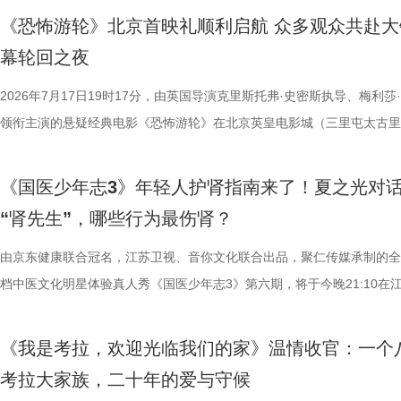
慎欣担任本剧顾问。 在演员阵容上，《江海潮生》集结了一支“
典古诗词，实现数理逻辑与传统文化的深度融合，全方位考验少年们的逻
复评阶段共有18篇作品入围，涵盖短篇、中篇、科幻三大类别。经过终
湖光嘉年华下属的「观看」单元，将精选中外经典电影，为观众献上兼具
袂为大家带来比赛的精彩解读。目前，在积分榜上，宿迁队与常州队同积
《恐怖游轮》北京首映礼顺利启航 众多观众共赴大
天团”。白玉兰奖、飞天奖双奖得主何冰饰演张謇，深耕演技数十载的他
维、统筹能力、抗压能力与团队协作素养。 本期十位少年分为两组
团的深入研讨与审慎评议，最终9篇作品脱颖而出，成功入选终评榜单。 
性与商业性的展映片单。不仅如此，展映还将因地制宜打造多元化放映场
分，宿迁队凭借净胜球优势排名第三。这场比赛的胜负走向，将直接决定
幕轮回之夜
其擅长诠释兼具风骨与情怀的形象。这次，为了呈现好张謇的文人儒雅、
宇轩、陈铭意两位专业领队分别带队布局，两种截然不同的带队风格、战
终评的9篇作品分别为： 活动现场，主办方为上榜作者颁发荣誉证书。榜
深度融合常熟的自然肌理与人文底蕴，在常熟的湖光山色里搭建户外银幕
球队的排名位次。 大胜无锡士气高涨，宿迁主场静候强敌 “苏超”上一个
果敢与家国赤诚，何冰大量阅读资料，悉心琢磨人物，从生活化还原入手
路正面交锋，谁将更胜一筹、成功晋级下一赛程？今晚拭目以待！ 
动总策划及推介人、著名编剧、导演陈宇对上榜作品进行了影视改编价值
观众在不同的自然与文化场域中，获得前所未有的沉浸式光影体验。本次
日，最精彩的对决当属宿迁队客场挑战无锡队。最终，宿迁队反客为主，
2026年7月17日19时17分，由英国导演克里斯托弗·史密斯执导、梅利莎
角色，以形神兼备的演绎，将乱世先驱的坚守与担当诠释得淋漓尽
理性剖析战局，“班主任”黄圣依暖心回归 首期节目迎来张泉灵惊喜加
介。他结合市场前景与创作经验，深度剖析了每部作品的故事内核、人物
影片，都将通过公益放映形式开放预约，借此让电影回归大众。 「典礼
高驰的梅开二度，以4:2战胜无锡队，终结对手不败金身。这场胜利，让
领衔主演的悬疑经典电影《恐怖游轮》在北京英皇电影城（三里屯太古里
一众实力派演员，共同塑造着一个有血有肉、有情有义的时代群像。
她将从成长角度解读少年的赛场表现，输出专业的教育观点，为少年们带
及影视化潜力，为后续的IP孵化与影视改编提供了专业而富有洞见的方向
将举办“拾光之约荣誉典礼”，邀请幕前幕后电影人，星光汇聚点亮常熟。
全队上下士气高涨。进球功臣高驰表示，这场比赛队友们的发挥都十分出
举办“一起登船坠入循环”主题首映礼。300名影迷齐聚一堂，共同见证了
中，杨立新饰演的通州巨商沈敬夫重信守义，闻听张謇要办纱厂，第一个
刻启发。在激烈的赛场比拼中，张泉灵看见少年们思路受阻后及时调整策
引。 第二届“中子星·小说月报影视改编价值潜力榜”的圆满落幕不仅是对
以“回望十年光影、致敬同行伙伴、开启全新未来”为主线，在表彰“拾光影
在他看来，无锡队是综合实力很强的队伍，自己和队友只能全程依靠高强
被全球影迷奉为“无限循环题材鼻祖”的影片首次登陆内地大银幕。 17年
《国医少年志3》年轻人护肾指南来了！夏之光对
银子，但股金一分没要，他毕生都相信，张謇要问的“道”，能走得通；郝
由衷感慨道“年轻人为什么不怕错，是因为你们可以再来一遍”，在张泉灵
文学与影视跨界探索的深度回望，更是一个崭新的起点。未来，榜单将持
及“拾光伙伴”的同时，回望中国电影的发展脉络与人物足迹，共启中国电
动和顽强拼抢创造进攻机会。“这份来之不易的胜利，离不开每一名队友
登内地大银幕 百万人认证必看神作 自2009年问世以来，《恐怖游轮》
“肾先生”，哪些行为最伤肾？
演的当铺老板蒋孟生，出于从小同窗的情谊，毫不犹豫跟着张謇搞实业，
拨之下，少年们会迎来哪些成长与蜕变？静待节目揭晓！ 作为节目
耕优质文本，期待更多好故事从这里走向荧幕，持续为影视产业的高质量
一个黄金时代的篇章。 每一次思想的碰撞，都将抵达梦的更深处 作为湖
力付出。”高驰表示。 目前，在积分榜上，宿迁队与常州队、苏州队同积1
精妙绝伦的叙事结构、层层递进的悬疑反转以及令人细思极恐的结局，成
是押上自己的家产……与其说《江海潮生》讲的是张謇一个人的故事，不
友，黄圣依再度回归，以细腻敏锐的共情力与成熟通透的育儿理念，成为
注入不竭动力。 产业共振：1992造梦局开街，构筑影视文旅新地标 本
年华的精神角落，「理解」单元将为观众呈现对谈系列活动。「沙龙」将
分，凭借净胜球优势暂列第三位，与排名第二的无锡队也只有2分的差距
数观众心中的烧脑神作。豆瓣评分长年保持在8.5，累计超过百万人打分
由京东健康联合冠名，江苏卫视、音你文化联合出品，聚仁传媒承制的全
是一群人的故事。在风云激荡的变局下，在风雨如晦的岁月里，“江海潮生
们的暖心后盾。赛场之上，她总能精准捕捉选手们的临场心态变化和细微
的另一大亮点是1992造梦局的正式开街。作为盐城“短剧之城”建设的核
形交流、开放互动与轻社交形式，为不同电影爱好者提供一个全方位交流
本轮无锡队轮空的情况下，宿迁队若能全取三分，将让自己的排名更进一
列豆瓣电影TOP250第191位。从论坛时代到短视频时代，从影迷圈层到
档中医文化明星体验真人秀《国医少年志3》第六期，将于今晚21:10在
四个字，自带澎湃如潮的力量。 这是一次深情的回望，更是一
绪，在开场前她特别提到华璟甜，去年赛场落泪，今年依旧勇敢站上舞台
体，1992造梦局依托丰富多元的拍摄场景，已构建起“创作—拍摄—制作
的平台。「大师班」则将邀请顶级电影创作者亲临现场，以大师公开课形
对此，宿迁队主教练张玉宁却显得十分谦逊，在采访中直言“宿迁是弱队”
观众，这部作品始终保持着惊人的讨论热度——关于结局的解读、循环逻
视、ai荔枝播出。本期，国医少年团不仅将破解“中风谜案”，还将解锁望
人的对话。8月12日起，每晚19:30锁定江苏卫视幸福剧场《江海潮生》
份勇气特别可嘉。“我这个‘班主任’今年又来了，还要再给他们加油”，一
化”的全产业链影视生态。街区不仅拥有多种主题的实景拍摄基地，还配
打造专业电影课堂。「工作坊」将以沉浸式实践工作坊的形式，拓宽创作
对任何一个对手都要立足于拼。本赛季开始前，张玉宁曾喊出“进入前八”
推演以及隐藏细节的分析至今仍层出不穷。 影片讲述了单亲母亲杰丝（
健康、护肾课堂、健康求真等精彩内容。哪些健康误区值得警惕？又有哪
《我是考拉，欢迎光临我们的家》温情收官：一个
跨越时代的精神力量！
出了她对少年们始终如一的守护与期待。 从单人抢位的实力突围，
后期制作中心、服装道具库、艺人库等专业服务，致力于实现“一城千面
界，打造专属艺术工坊。这不仅是一场观影盛会，更是一次思想与创造的
号，当时外界普遍认为宿迁队完成该目标存在不小难度。但随着它接连战
·乔治饰）与一群朋友乘游艇出海游玩，途中遭遇风暴，众人被迫弃船，
单实用的养生妙招值得收藏？答案即将揭晓！ 病发现场抽丝剥茧，国医
考拉大家族，二十年的爱与守候
轮答的默契博弈，再到项目实战的综合试炼，三重赛制层层递进、环环相
站拍遍”的影视拍摄服务目标。 1992造梦局的开街，标志着盐城在影视
撞。 「参与」单元则将通过「光影极客限时创作赛」，面向全国遴选优质
京队、苏州队、无锡队等传统强队，这支昔日并不被看好的球队一路高歌
一艘名为“埃俄罗斯”号的神秘游轮。这艘游轮早在1930年便已失踪，船
破解“中风谜案” “病发现场探案”再度开启，国医少年团化身“健康侦探”，