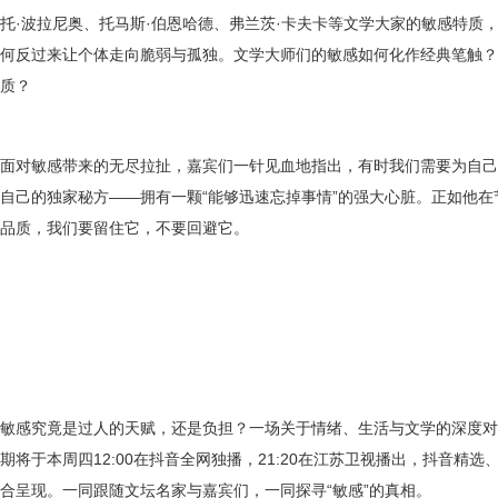
托
·
波拉尼奥、托马斯
·
伯恩哈德、弗兰茨
·
卡夫卡等文学大家的敏感特质
何反过来让个体走向脆弱与孤独。文学大师们的敏感如何化作经典笔触？
质？
面对敏感带来的无尽拉扯，嘉宾们一针见血地指出，有时我们需要为自己
自己的独家秘方
——
拥有一颗
“
能够迅速忘掉事情
”
的强大心脏。正如他在
品质，我们要留住它，不要回避它。
敏感究竟是过人的天赋，还是
负担
？一场关于情绪、生活与文学的深度对
期将于本周四
12:00
在抖音全网独播，
21:20
在江苏卫视播出，抖音精选
合呈现。一同跟随文坛名家与嘉宾们，一同探寻
“
敏感
”
的真相。