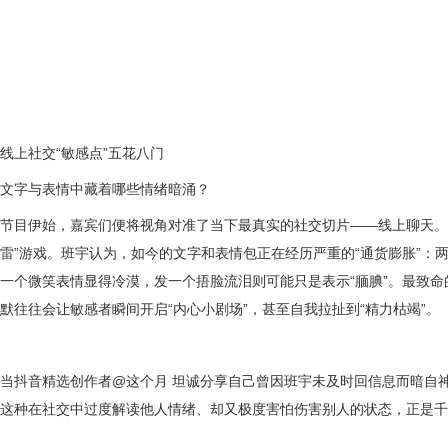
线上社交
“
敏感点
”
五花八门
文字与表情中藏着哪些情绪暗涌？
节目伊始，嘉宾们便将视角对准了当下最真实的社交切片
——
线上聊天。
雷
”
游戏。班宇认为，如今的文字和表情包正在经历严重的
“
通货膨胀
”
：
一个微笑表情显得冷漠，发一个捂脸流泪则可能只是表示
“
腼腆
”
。最致命
默往往会让敏感者瞬间开启
“
内心小剧场
”
，甚至自我拉扯到
“
精力枯竭
”
。
当抖音精选创作者
@
这个月 坦诚分享自己曾因班宇未及时回信息而暗自
这种在社交中过度解读他人情绪、却又极度害怕伤害别人的状态，正是千