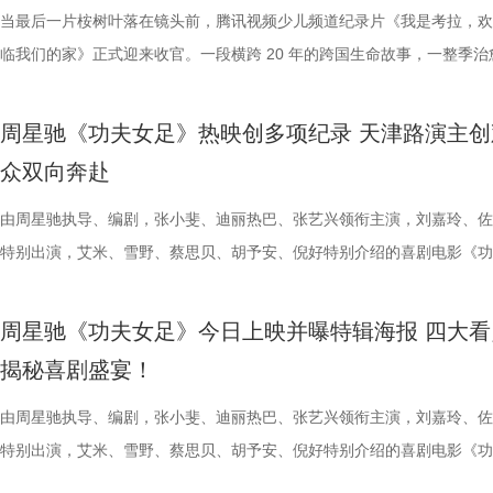
究竟哪一队能冲破关卡、率先晋级？今日19:30锁定江苏卫视、ai荔枝、
业布局上迈出了坚实一步。潜力榜活动与街区载体的深度融合，将有效推
视频创作者，开展限时20小时的创作竞赛主题沙龙与作品展映，让更多
进，正不断上演“霸王归来”的“好戏”。此番坐拥主场之利，宿迁队能乘胜
一人。随处可见的血迹、神秘的指示、接踵而至的凶杀事件，将杰丝拖入
活环境、身体表现等线索中抽丝剥茧，还原病发真相。看似平常的生活习
当最后一片桉树叶落在镜头前，腾讯视频少儿频道纪录片《我是考拉，欢
视频《一站到底·少年季》第二季首期节目，见证十位少年突破自我，全
质文学IP在盐城落地转化，实现“内容”与“场景”的无缝对接。通过导入优
“造梦”的乐趣。 梦的乐园不止光影，编织更多现实的乐趣 在电影之外，
击、连奏凯歌吗？ 常州摇身一变成“常威”，全力冲击四连胜 和宿迁队一
无法逃脱的恐怖轮回——她必须反复经历同一段噩梦，而每一次循环都隐
后，却暗藏健康危机，四人一路推理、层层分析，最终能否锁定真正病因
临我们的家》正式迎来收官。一段横跨 20 年的跨国生命故事，一整季治
逐，看强者如何高光登场、强势突围！
业资源，不仅为街区注入了持续的内容活力，也进一步完善了区域的影视
年华还以“电影+”为核心设立「生活」单元，多种玩法营造兼具电影氛围
赛季常州队也给球迷们带来了足够多的惊喜。他们不仅在揭幕战中3:0完
更深的真相。 如今，这部曾陪伴无数影迷深夜研究剧情的经典之作终于
案结束后，李峰师父结合案例揭秘中风预警信号，陈妍希听得频频“对号
暖的朝夕陪伴，缓缓落下温柔帷幕。节目上线以来，无数家庭被镜头里软
配套体系。 多方联动：共筑影视生态，赋能盐城文旅新篇 本次活动不仅
活烟火气的沉浸式体验。「特色市集」结合电影元素，打造一场融合艺术
届亚军南通队，而且最近三场比赛接连战胜镇江队、盐城队、连云港队，
陆内地影院。相比电脑与手机屏幕，大银幕所带来的沉浸体验将进一步放
座”，一句“我有时候也会”瞬间把夏之光吓得连喊“快去医院”。随后，师父
爱的考拉、动人的保育故事与专业详实的自然科普深深打动，留下许多触
周星驰《功夫女足》热映创多项纪录 天津路演主创
秀文学作品的展示平台，更是多方资源联动、共谋发展的合作盛会。活动
与生活美学的文化奇遇。「演出快闪」将带来充满夏日活力的舞蹈表演，
三连胜的同时，稳居积分榜第四位，从“常宝”摇身一变成为“常威”。 不过
片的悬疑氛围与情绪张力——每一次重复出现的场景、每一个细微的伏笔
传授预防口诀和推经点穴降压操，夏之光秒变“带练老师”，一本正经带着
心的观看回忆。 图片1 (1).jpg 图片2 (1).jpg 一整季萌趣治愈，解锁考拉
众双向奔赴
场，江苏世纪新城集团、中子星影业、百花文艺出版社共同签署了战略合
律互动中点燃欢乐氛围。「全城多巴胺激活计划」则将贯穿全城开展打卡
下来常州队将迎来“魔鬼”赛程，除了宿迁队之外，将陆续迎战泰州队、徐
一次命运轮回的开启，都将在影院里获得前所未有的震撼呈现。 沉浸式
边学边练，陈妍希却忍不住笑称：“动作越标准越好笑！” 观耳辨健康，
松弛日常 整部纪录片没有戏剧化冲突，只用纯粹纪实镜头捕捉考拉家族
议，此举标志着三方将在剧本开发、IP孵化、人才培养等领域深化协同，
动，让光影之美成为点亮常熟的景色。 湖光嘉年华由中国电影产业集团
队、无锡队和苏州队，稍有不慎排名或将出现大变化。对此，主教练郑小
验 限定周边引爆收藏热情 首映礼当晚，英皇电影城大堂被精心还原为一
年团开启“肾气大测评” 新师父刘兰英登场，一场趣味十足的“观耳识健康”
生活，把独一份的“软萌治愈”送到观众眼前。我们认识了一整个性格鲜活
由周星驰执导、编剧，张小斐、迪丽热巴、张艺兴领衔主演，刘嘉玲、佐
构建可持续发展的影视产业生态。 此外，一系列配套活动也同步展开，
限公司、常熟市人民政府主办，中影江南（苏州）电影产业有限公司、中
终保持着很清醒的认识。“今年各个对手都很强，没有弱队，我们每一场
雾海面”——血色海面上的巨轮正驶向未知真相，仿佛将“埃俄罗斯”号的
率先开启。夏之光意外获评“夯中之夯”，陈妍希、李雅娟、高卿尘也纷纷
拉明星天团：自带贵公子气质、一见到桉树叶就丢掉偶像包袱的园草小叶
特别出演，艾米、雪野、蔡思贝、胡予安、倪好特别介绍的喜剧电影《功
丰富了活动内涵。都市剧《余音》的开机仪式在现场举行，该剧将以盐城
意（北京）电影有限公司、中影（文创）北京电影有限公司、中共常熟市
都赢得很艰难。7月、8月的四场球，对手的积分都比较靠前，我们还是
围从银幕延伸至现实。8位coser化身电影中的核心角色，2位露脸版“杰丝
专属“健康测评”，现场笑料不断。 除了耳朵，身体还有哪些细节藏着健
眼里只有干饭、冲锋像小坦克的食神小九； 一天睡足二十小时、随处皆
足》爆笑热映中。
要取景地，通过影像语言展现盐城的城市魅力与人文风情。 当天下午，
传部、常熟高新技术产业开发区、常熟文旅发展集团有限公司承办。 8月
心态，一场场打、一场场做准备。”郑小田说道。 那么，究竟是宿迁队继
位蒙面版“杰丝”穿梭于人群之间，让现场观众仿佛置身于循环之中。 现
号？刘兰英师父带领国医少年团通过耳朵、指甲等细节了解身体状态，并
席睡眠官笑哥； 当年四处示爱、如今佛系养老的Happy； 曾经霸气护树
周星驰《功夫女足》今日上映并曝特辑海报 四大看
了“剧有料”分享活动，邀请陈宇、宋方金、郭现春、谭凯、韩浩月、贾轶
至18日，以拾光为名，赴光影之梦。湖光嘉年华，让我们与电影同行。
卫“项羽故里”的荣光，还是常州队迎来创纪录的四连胜？今晚19:30，锁
影迷准备了极为丰富的限定周边。精美工艺海报上，杰丝手持染血利斧站
传授养耳、护肾的实用小妙招。高卿尘现场上演“手搓吴彦祖”名场面，轻
动给后辈让道的Edison； 16 岁优雅美人Alice，专属树叶糊配奶粉的老
揭秘喜剧盛宴！
张楚、老藤等业内大咖，围绕“什么是好故事”“一个故事要穿越多少关隘
卫视、ai荔枝《江苏超会玩》，悬念即将揭晓，让我们一起为家乡球队加
邮轮甲板之上，脚下猩红海面如同镜像般倒映出另一个自己。看似平平无
趣的互动中，大家也对肾脏健康有了更多认识。 护肾课堂欢乐开讲，夏
日常； 还有黏着妈妈不肯独立的“妈宝”洋葱头。 图片3.jpg 图片4 (1).jpg
达观众”的主题展开深入探讨，围绕文学与影视的融合发展碰撞出思想的
彩！
游轮舷窗画面明信片，用手掌摁住再放开，竟在黑漆漆的舷窗中浮现另一
身“肾先生”代言人 什么习惯最伤肾？哪些护肾方式其实是误区？夏之光
戳中全网可爱画面至今历历在目：慢吞吞啃叶子时微醺的小脸、从树上笨
由周星驰执导、编剧，张小斐、迪丽热巴、张艺兴领衔主演，刘嘉玲、佐
花。 随着盐城师范学院青年影视创作人才实训基地、盐城幼专校外总部
掌，似乎有人试图呼救。电影中经典的“Go to Theater（剧院等你）”镜
持人，与“肾先生”展开一场爆笑访谈，通过轻松有趣的情景演绎带大家重
落的笨拙身形、搬新家后被雌性邻居包围荷尔蒙爆棚的小叶子，还有洋葱
特别出演，艾米、雪野、蔡思贝、胡予安、倪好特别介绍的喜剧电影《功
地的揭牌，盐城在影视人才培育方面也取得了新进展。此次活动有效整合
化为透卡和斧头透扇，观众可在任何地方透过透卡回到“埃俄罗斯号”的洗
识肾脏健康。 随后，刘兰英师父现场教授补肾穴位、健肾小动作和日常
一次离开妈妈，独自和哥哥姐姐相处时慌张又懵懂的模样。无数观众被这
足》发布“众神经归位”喜剧特辑和“今日开赛”版海报，并于今日正式上映