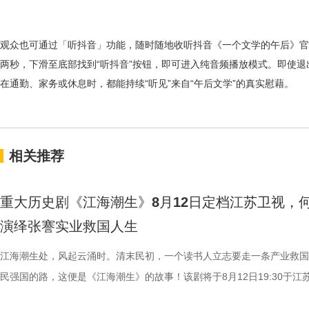
观众也可通过「听抖音」功能，随时随地收听抖音《一个文学的午后》官
两秒，下滑至底部找到
“
听抖音
”
按钮，即可进入纯音频播放模式。即使退
在通勤、家务或休息时，都能持续
“
听见
”
来自
“
午后文学
”
的真实慰
藉。
相关推荐
重大历史剧《江海潮生》8月12日定档江苏卫视，
演绎张謇实业救国人生
江海潮生处，风起云涌时。清末民初，一个读书人立志要走一条产业救国
民强国的路，这便是《江海潮生》的故事！该剧将于8月12日19:30于江
幸福剧场播出。 作为国家广播电视总局重点扶持项目、江苏重