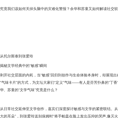
究竟我们该如何关掉头脑中的灾难化警报？余华和苏童又如何解读社交软
从托尔斯泰到张爱玲
揭秘文学经典中的
“
敏感
”
瞬间
剥开社交层面的内耗，当
“
敏感
”
回归到创作与生命体验本身时，却展现出
“
气味卡片
”
的方式，为文坛大家们
“
定义
”
气味
——
有人是芬芳扑鼻的
“
丁香
华、苏童的
“
文学气味
”
究竟是什么？
从日常社交延伸至文学创作，嘉宾们深度探讨敏感与文学的紧密联结。从
大的耳朵
”
，到张爱玲送别保姆时
“
将手帕盖在脸上发出压抑的哭声
,
像灭火