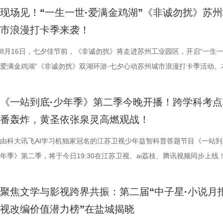
材文艺创作资助项目、 江苏省广播电视局精品扶持项目，《江海潮生》
现场见！“一生一世·爱满金鸡湖”《非诚勿扰》苏
历史敬意与文化匠心。该剧由江苏省广播电视总台、幸福蓝海影视文化集
市浪漫打卡季来袭！
份有限公司、中共南通市委宣传部共同出品，王鸥、杨立新、何冰、郝平
衔主演（按姓氏笔画排序），打破传统历史叙事模式，精彩再现张謇波澜
8月16日，七夕佳节前，《非诚勿扰》将走进苏州工业园区，开启“一生一
的人生历程，引领观众在百年时光对望中，感受“士负国家之责”的爱国情
爱满金鸡湖”《非诚勿扰》双湖环游·七夕心动苏州城市浪漫打卡季活动。
“兼济天下苍生”的民本意识、“独立开辟新路”的创新精神！ 突破
活动紧密围绕园区“一生一世·爱满金鸡湖” 甜蜜消费季核心IP展开，由江
正剧框架 讲述一位“状元”的时代担当 甲午惊雷山河碎，状元弃
《非诚勿扰》节目组联合苏州工业园区共同打造。活动全程将在《非诚勿
《一站到底·少年季》第二季今晚开播！跨学科考点
沧浪。 1894年，41岁的张謇高中状元，被授予翰林院修撰。面
官方微博、抖音、视频号及ai荔枝客户端同步直播。江苏广电总台主持人
番轰炸，黄圣依张泉灵高燃观战！
后就要挨打的现实，他毅然放弃功名仕途，回到家乡创办大生纱厂，以兴
珏、孙嬿婉将携手《非诚勿扰》人气女嘉宾张程鑫、翟亚丽、肖宁宁、金
业、兴教育、兴城市推动南通成为“中国近代第一城”，也推动了中国民族
组成“打卡团”阵容，带领多组情侣沿金鸡湖与独墅湖双湖动线，开启一场
由科大讯飞AI学习机独家冠名的江苏卫视少年益智科普答题节目《一站到
的发展进程。 爱国、救国、报国，是张謇一生的追求。《江海
觅缘之旅。 图片8.png 苏州是一座“双面绣”城市，一面是古典园林的吴侬
年季》第二季，将于今日19:30在江苏卫视、ai荔枝、腾讯视频同步上线
生》特别选取张謇得中状元的同年中日甲午战争爆发这一节点展开故事。
语，一面是工业园区的摩登璀璨。本次活动以金鸡湖为画卷，以“缘”为笔
位优秀少年集结登场，开启一场兼具脑力竞速、知识比拼与团队协作的全
剧张强表示：“当国家和民族面临危亡，张謇决定走出一条不一样的路，
依托金鸡湖与独墅湖双湖水域联动，将幸福缘分与年轻婚恋相结合，绘制
量。首期赛场就将迎来二选一残酷对决，十位选手分为两支战队同台竞技
聚焦文学与影视跨界共振：第二届“中子星·小说月
个过程中成为了时代精神标识。” 整部作品以历史事实为依据，
心动美好的浪漫之旅。打卡动线贯穿中法爱墙结婚登记点、金鸡驿01、
有一支队伍能够晋级进入下一赛程，层层试炼、步步突围，谁能顶住压力
视改编价值潜力榜”在盐城揭晓
中国早期企业家兴办实业、产业救国从无到有的艰难过程，将张謇浓烈的
02、独墅湖月亮湾码头、飞翔雕塑、“苏州之眼”摩天轮、苏州当代美术馆
而出？答案今晚揭晓！ PBL项目挑战开启！少年们直面多重考核