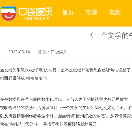
首页
电视
电影
《一个文学的
2026-05-14 来源：口袋娱乐
当发出的消息只收到
“
嗯
”
的回复，是不是已经开始反思自己哪句话说错了
衍而赶紧补成
“
哈哈哈哈
”
？
在被数据和符号包裹的数字化时代，人与人之间的情绪雷达被无尽放大，
视联合出品的文学生活漫谈节目《一个文学的午后》第七期如期而至。节
以及抖音精选创作者
@
这个月，围坐畅谈
“
恰到好处的敏感”。
从表情博弈
何在
“
内耗
”
与
“
天分
”
中，寻找平衡的深度漫谈就此展开。