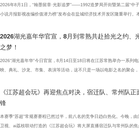
情怀、富民理想和社会责任，凝练为“讲正气、走正道、能创新、敢担当”
融天幕、月光码头九大地标，让参与者在移动中感受城市魅力，在互动中
较于第一季，本季赛制紧扣新课标要求和育人导向实现全方位升级，创新
2026年8月1日，“翰墨留章·光影追梦”——1992造梦局开街暨第二届“中子
神，力求为新时代企业家精神培育、中国式现代化建设等提供多重
浪漫故事。 图片9.png 打卡之旅从中法爱墙结婚登记点启程，这里能同
PBL项目挑战模式，模拟真实学习场景，让学习跳出纸面、落地实践，真
小说月报影视改编价值潜力榜”发布会在盐城经济技术开发区隆重举行。
《江海潮生》这个剧名，既代表江苏南通“通江达海”的地域特征，也
地居民及外籍人士、港澳台同胞提供结婚登记服务。随后众人前往金鸡驿
行知行合一、学以致用的教育内核。节目依托科大讯飞AI学习机专业教研
活动由中国世界电影学会、江苏省作家协会、中共盐城市委宣传部、盐城
张謇立足中华文化、拥抱时代潮流的开放精神。 在风云激荡的
02两座旅游驿站，在“婚拍友好驿站”和小木屋的治愈氛围中完成趣味挑战
加持、学科专家权威解读，以科学化、专业化教育力量赋能少年成长，助
化广电和旅游局、盐城经济技术开发区指导，江苏世纪新城投资控股集团
2026湖光嘉年华官宣，8月到常熟共赴拾光之约、
大变局下，张謇的人生贯穿了甲午战争、戊戌变法、辛亥革命等重大历史
宾还会前往独墅湖月亮湾码头，体验网红透明船水上竞速。下午全员集结
子告别被动学习，培养自主学习、知识迁移与应用、动手实操与探究思维
公司、中子星（陕西）影业有限公司、百花文艺出版社、陕西文投（影视
之梦！
点，其个人命运与国家命运紧密相连。《江海潮生》尝试突破传统正剧叙
翔雕塑，嘉宾们将登上128米亚洲最大水上摩天轮“苏州之眼”，于高空俯
力。 节目通过抢位赛、团队轮答赛、项目挑战赛三重递进式竞技体
达文化传媒公司联合主办，盐城师范学院、盐城幼儿师范高等专科学校协
架，以“实业报国”为主轴，围绕张謇作为士人、企业家和爱国者的多重身
鸡湖全景，随后前往苏州当代美术馆，在极简建筑与光影交错中完成艺术
方位检验少年们的综合素养。首轮抢位赛考验选手们的空间几何能力，十
活动当天，众多知名编剧、导演、作家、行业专家、平台代表及影视公司
2026“湖光嘉年华”今日官宣，8月14日至18日将在江苏常熟举办一系列
以充满张力的情节脉络再现丰满立体的人物成长轨迹，期待张謇的关键抉
动。夜幕降临，活动转场至圆融天幕，嘉宾们的爱情箴言将在500米巨型L
年凭借扎实数理基础与超快临场反应同台竞速、排名定序，为后续战队组
人齐聚一堂，共同见证文学与影视两大艺术形态的深度对话与跨界共振，
映、典礼、沙龙、市集、表演等活动，这不只是一场以电影之名的聚会，
担当精神，能与当代青年在职业发展和家国情怀上产生深刻共
天幕上滚动播出。最后，所有人登船夜游金鸡湖，于湖心开启“心动告白”
定基础。紧接着的团队轮答赛考点包罗万象，少年们需在1小时内极速研
了一场关于IP价值转化与产业生态构建的思想盛宴。 榜单揭晓：九部潜
由此开启的一场夏日约会。湖光嘉年华以“拾光之约 光影之梦”为主题，
集结顶尖创作力量，白玉兰、飞天奖得主何冰领衔主演 除了题
节，参与者将获颁“觅缘通关证书”。 图片10.png 本次活动全程将在《非
料，掌握幻方、数独、杨辉三角、九章算术、圆周率、张衡历法、古诗词
作，点亮IP改编新航向 作为本次活动的核心环节，第二届“中子星·小说
「观看」「典礼」「理解」「生活」「参与」五大主题活动单元，邀请每
《江苏超会玩》再迎焦点对决，宿迁队、常州队正
稀缺性，创作的高品质，进一步使得《江海潮生》拉满期待。 
扰》官方微博、抖音、视频号及ai荔枝客户端同步直播，由主持人及男女
综合常识等多元内容，极致考验全员知识吸收效率与答题默契，本轮获胜
视改编价值潜力榜”的发布备受瞩目。该榜单经过严格筛选与专业评审，
爱电影、爱生活的人，在常熟的湖光山色中，共同完成一次关于观看、感
锋
海潮生》汇聚了一众优秀主创。总编剧张强是《历史转折中的邓小平》的
共同展示各打卡点特色风景。8月16日，金鸡湖畔，双湖为证。一场关于
可直接解锁终极项目挑战专属资源包，在最后一关抢占天然优势。 
《小说月报》《小说月报·大字版》《小说月报原创版》《科幻立方》四
连接的集体体验。 同步发布的主视觉海报与主题活动单元海报，以常熟
之一，总导演王伟民执导过《孤舟》《走向大西南》，《闯关东》《三体
与心动的城市漫游，一次《非诚勿扰》与苏州之间的七夕之约，即将开启
阵作为终极试炼的PBL项目挑战，跳出传统纸笔答题框架，少年们将前期
名文学期刊2024年第9期至2025年第12期上刊载的480余篇小说中甄选
步路线“雄鹰线”为灵感、以“雕刻现在 飞向未来”为寓意，绚烂的湖面与斑
本赛季“苏超”常规赛赛程已然过半，前八名的竞争日趋白热化。今晚，由
陈敏正担任造型指导、《天下长河》的王力东担任摄影指导、《封神三部
片11.png
的知识全部投入实操应用，在任务场景中探索、拆解问题，灵活运用数独
影视改编潜力的佳作，旨在为影视行业输送优质文本，搭建文学与影视高
线路相映成趣，将为观众打开一条光影与现实交织的道路，解锁影像艺术
卫视、ai荔枝联动打造的《江苏超会玩》将大屏直播宿迁队与常州队的焦
的纪兆龙担任美术指导，还邀请了张謇先生的曾孙、江苏省人大常委会委
巧、高阶速算、幻方构造原理，搭建完整立体四阶幻阵，同时结合拼接匹
接的桥梁。 第二届“中子星·小说月报影视改编价值潜力榜”的评选异常激
市生活相融共生的别样魅力。 银幕内做电影美梦，银幕外致敬造梦的人 2
决，小屏同步直播南通队VS扬州队的比赛。主持人李响、解说员洪超将