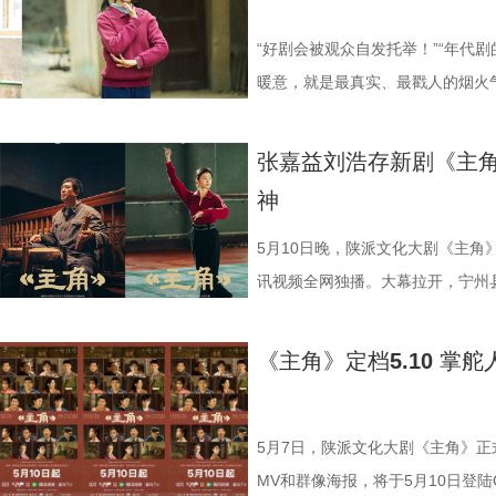
7 (2).jpg 剧火城兴双向赋能
集体记忆与情感共鸣。这些超越爱
中相携成长的奋斗历程，真诚致敬
控器”，让观众愿意重新打开电视
旁人看来，这或许是装傻充愣，又
笑，还将他的舞台造型做成了表情
原汁原味的风土人情、极具质感的
其既能唤起长辈对往昔岁月的情怀
深入探讨了“实用与浪漫”、“理想
母辈“反向种草”，他们在电视上追
理解里，这就是一种大智若愚。 “
成小钉子离世，他自己也身受重伤
“好剧会被观众自发托举！”“年代
貌、市井烟火与戏曲文脉，成功打造
陈畅用“年代戏新拍”概括了他的创
题。这种植根于岁月、彰显于当下
三刷”，还有人说“这是我妈推荐给
延伸到对生活感悟中：“生活中遇
“托孤”，请求大家照顾好忆秦娥，
暖意，就是最真实、最戳人的烟火
热潮，掀起“为一部剧奔赴一座城”
核心则是融入当代观众的审美习惯
大观众产生深切共鸣，为其注入温
代剧注定小众”“年轻观众不是受众
一点，反而可能会冒出新思路。”在
戏。 《主角》用扎实的笔触勾勒
上网友热议焦点。作为一部以秦地
向往陕西，实现影视热度向文旅流量
效呈现对家的想象、用幕布拍摄影
爱情》现已正式定档，6月2日起
实主义创作完全有能力同时拿下“口
清晰，更能稳定身边的人，“他不
这个角色身上尤为令人唏嘘，张嘉
做自己人生主角的现实主义年代大
张嘉益刘浩存新剧《主角
现全民破圈。 剧集不仅带动线下
能把日子过好，靠的是彼此的理解和
段烟火氤氲的岁月，见证在时代洪
这是一个尤为珍贵的行业信号，只
有逻辑，那么这就是他最底层的逻辑
个戏比天大的司鼓、全力托举外甥女
众满堂彩。 2刘浩存 饰 忆秦娥.jpg
神
西文化内核，让秦腔艺术、西北人
卫视幸福剧场《纯真年代的爱情》，
长剧最关键的时刻，《主角》送给
完美、强大画上等号。到了王骁这
家视听大数据收视率，《主角》黄
登陆CCTV-1黄金档，腾讯视频全
从《装台》的市井烟火到《主角》
手并进的温暖力量。
剧，相信慢工出细活的从业者吃下
“缺陷”。“这份缺陷，我们每个人
日榜第一名，酷云端显示，该剧在西
示，该剧黄金时段收视率达到3.9
5月10日晚，陕派文化大剧《主角》
化，用影视语言讲好西北故事、中
之光 《主角》的热播，其引发的
会不自觉地顾左右而言他，这不就
色、“每个人都是自己人生的主角”
值达3.6124%，其中西北地区收视
讯视频全网独播。大幕拉开，宁州
永无终点。《主角》的成功，不只
化提供了行之有效的融合路径，带
在，张一昂是个刑警，居然也这样。
《主角》是身兼艺术总监、主演双
统计的实时收视峰值则达到4.47
招收新学员的计划，让司鼓胡三元
复兴、现实主义创作的回归、地域文
台，秦腔名家出演的《打焦赞》《
有意思。 一句台词，道尽张一昂的
完成对家乡的回望，从《白鹿原》
27045，跻身“爱看俱乐部”，打破
“闭嘴的娃”“固执的舅”在开口唱
《主角》定档5.10 掌
主角精神，将持续跨越荧屏、治愈
绝技“吹火”更由专业秦腔演员惊艳
头，上面写着“一昂”二字，直接将
活在城中村，“为别人装台，也为自
纪录。 改编自陈彦茅盾文学奖同
好奇。与此同时，剧团里，台上台
神力量，而影视赋能文化、文化滋
方言被网友争相效仿，秦腔旅拍更成
印象极深。 “我觉得他好可怜！他
比天大、以鼓托戏又托人的胡三元，
命跨度、一个秦腔女演员沉浮半生
劲，胡三元与何大锤的“西北锤王”
价值。 9 (2).jpg 10 (2).
该剧拍摄地风雷电影厂，到小秦娥藏
调查了，没有一个人站在他身边，
去，把角色装进来，让人物在自己
它让生活以它本来的重量落地，这
腔有力气，剧团内外争着向上奔生
5月7日，陕派文化大剧《主角》
频、西安电影制片厂、西安兆麦影
刘红兵.jpg “每个人都是自己人
不友善。王瑞军对他还有些误会，
部曲”，让观众跟随他的脚步，完成
中冒出来的现实主义创作方式，将
也打动当下荧屏前的观众。 1.jpg
MV和群像海报，将于5月10日登陆