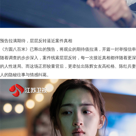
预告拉满期待，层层反转逼近案件真相
《方圆八百米》已释出的预告，将观众的期待值拉满，开篇一封举报信串
随着调查的步步深入，案件线索层层反转，每一次接近真相都伴随着更深
的人性迷局。而这场正邪较量背后，更牵扯出陈辉女友高松格、陈红兵妻
人的隐秘往事与情感纠葛。