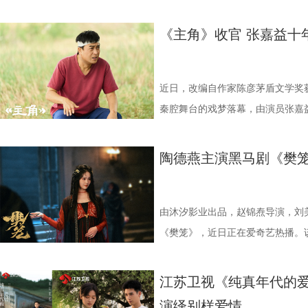
唱月温婉动人，刘梦芮演绎的百里
活描摹，深度聚焦中年婚姻里的信
富、诱惑与底线的艰难抉择，余鸣
任素汐此前各自塑造过许多深入人心
暴富，鸡飞狗跳的日子似乎终于迎
黄土的时代长歌圆满落幕。剧集交
琢，每一位演员都倾情投入，带领
望面前的摇摆以及财富面前道德与
的信任。而预告中出现的“齐天大圣
差设定令人期待。总编剧余耕在谈
真实的人性百态就此展开。 郭京
满亦有遗憾，用最真实的人间烟火
《主角》收官 张嘉益十
7月2日起每晚19:30，锁定江
外壳之下，该剧传递出一个朴素的
面可以照见内心的镜子，引导主人
会跳出郭京飞的表情。”这位擅长
事无成时窘迫又不甘的状态拿捏得
都能在角色中看见自己的影子，从
一同开启这段奇幻之旅。
正的幸福不在于物质的堆砌，而在
正的幸福真谛。
与不甘诠释得层次分明，与任素汐
汐生活化的演技既真实又富有代入
人生照见普通人的生命坚守，成为 
心困则路迷，心定则路安。今晚19
壳藏现实内核 实力主创护航品质 
疲惫与无奈。而剧集“一锤砸出三千
标杆之作。 1 (2).jpg 2.JP
近日，改编自作家陈彦茅盾文学奖
墙》的命运世界，在生活浮沉中找
《迷墙》以荒诞现实主义为底色，
笔横财，将如何搅动这对中年夫妻
达4.615%，忠实度68.041%，
秦腔舞台的戏梦落幕，由演员张嘉
深刻现实内核，借“钱是照妖镜”的
任素汐此前各自塑造过许多深入人心
最高收视峰值达4.1378%，在西北
获广泛好评。从《白鹿原》到《装
普通人的生存压力与人性善恶的边
差设定令人期待。总编剧余耕在谈
据方面，该剧实时收视峰值最高达5
十年，用三部作品、三个人物、三
陶德燕主演黑马剧《樊笼
生活真谛的思考，让观众在欢笑中
会跳出郭京飞的表情。”这位擅长
TOP1，大屏点播市占率29.68%
1 (3).jpg 十年深耕：一域乡
财为核心驱动，引领各色人物展开
与不甘诠释得层次分明，与任素汐
视端的热播，强力带动国民收视回
张嘉益用十年时间扎根家乡故土，
迫，有钱之后便有多狂妄，身边的
壳藏现实内核 实力主创护航品质 
家遥控器”的作品。在年轻人聚集
“陕西三部曲”的序章，他所饰演的
由沐汐影业出品，赵锦焘导演，刘
的亲戚，从冷眼转为攀亲；当年下
《迷墙》以荒诞现实主义为底色，
破圈，催生全新“社交货币”，该剧在
旧时代乡村宗族的风云变幻，将黄
《樊笼》，近日正在爱奇艺热播。
“投名状”。一时间，围绕余鸣的鲜
深刻现实内核，借“钱是照妖镜”的
纪录，成为站内热度最高的现实主
入木三分。而后《装台》转向市井
反转情节与全员女强阵容，引发大量
形成了鲜明的对比。 可是，当一
普通人的生存压力与人性善恶的边
非遗、陕西文化、视听影像，更带动
嘉益饰演的勤恳坚韧的刁顺子，融
的万红柳，是幕后最强反派的心腹
江苏卫视《纯真年代的爱
到钱财背后藏匿的危险：三千万从
生活真谛的思考，让观众在欢笑中
深度融合，为传统文化改编、现实
酸甜、善良热忱随着刁顺子的三轮车
色复杂内核，将万红柳的狠戾果决
演绎别样爱情