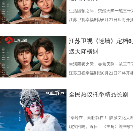
剧场《你好1983》，看周也如何
到烟火气，“二龙湖”系列始终记录
里的狠厉与隐忍，前后判若两人，将
件手工缝制便耗时400小时。男主
视如己出。然而生活的重担与余鸣
对带着几分霉运的夫妻。丈夫余鸣
天地！
优酷《二龙湖·“村”暖花开3》，
足。 鞠婧祎的每一次古装亮相，
看似清雅素净，实则腰封与袖口暗藏
下，她只能选择离婚。 《迷墙》
调：直播卖珍珠粉被曝质量问题，
生活困顿之际，突然天降一笔三千
中见招拆招，靠一股子韧劲儿把日子
棒槌，从伪装“特困生”时的狡黠灵
设计巧思，于无声处见惊雷。 宋威
活轨迹，让他们在人生最低谷处迎来
赔付30万元压得他喘不过气；为
江苏卫视幸福剧场6月21日即将开
的专注认真，再到与爱人立场对立
的身形、立体的五官、利落的打戏
发现3000万元现金。一夜暴富，
借高利贷买下一栋“凶宅”。这个带
现实。 该剧由郭京飞、任素汐领
层蜕变拿捏得细腻而动人。 这是
目光牢牢锁定。虽是古装剧的“常客
边人的变化与陌生人的觊觎，这30
个生活不如意、处处惹是生非的倒霉
刘天佐友情主演。面对天降横财，
江苏卫视《迷墙》定档6
作。彼时两人便上演过女扮男装、
人惊喜的突破。前期的雷修远温润
和周围人的真实百态。 破迷墙见本
焦虑。她理解余鸣背负的道德枷锁
妻陷生活困局 天降横财掀人心波澜
遇天降横财
度以同窗身份相遇，从昔日的轻喜
里的狠厉与隐忍，前后判若两人，将
来的财富彻底打破了余鸣和文一彤
视如己出。然而生活的重担与余鸣
饰）被扣上“一事无成”的标签，妻
的化学反应会碰撞出怎样新的火花
足。 鞠婧祎的每一次古装亮相，
稳，而是无尽的迷茫与恐慌。夫妻
下，她只能选择离婚。 《迷墙》
怠，二人隔阂渐深。然而峰回路转
生活困顿之际，突然天降一笔三千
一众实力不俗的年轻演员：叶盛佳
棒槌，从伪装“特困生”时的狡黠灵
的各类生活风波与人际纠葛之中。
活轨迹，让他们在人生最低谷处迎来
顶着压力准备装修，却意外从墙体
江苏卫视幸福剧场6月21日即将开
唱月温婉动人，刘梦芮演绎的百里
的专注认真，再到与爱人立场对立
富、诱惑与底线的艰难抉择，余鸣
发现3000万元现金。一夜暴富，
暴富，鸡飞狗跳的日子似乎终于迎
现实。 该剧由郭京飞、任素汐领
琢，每一位演员都倾情投入，带领
层蜕变拿捏得细腻而动人。 这是
的信任。而预告中出现的“齐天大圣
边人的变化与陌生人的觊觎，这30
真实的人性百态就此展开。 郭京
刘天佐友情主演。面对天降横财，
全民热议托举精品长剧 
7月2日起每晚19:30，锁定江
作。彼时两人便上演过女扮男装、
面可以照见内心的镜子，引导主人
和周围人的真实百态。 破迷墙见本
事无成时窘迫又不甘的状态拿捏得
妻陷生活困局 天降横财掀人心波澜
一同开启这段奇幻之旅。
度以同窗身份相遇，从昔日的轻喜
正的幸福真谛。 该剧由《猎罪图
来的财富彻底打破了余鸣和文一彤
汐生活化的演技既真实又富有代入
饰）被扣上“一事无成”的标签，妻
的化学反应会碰撞出怎样新的火花
执导，《我是余欢水》原著小说作
稳，而是无尽的迷茫与恐慌。夫妻
疲惫与无奈。而剧集“一锤砸出三千
怠，二人隔阂渐深。然而峰回路转
“秦岭在，秦腔就在！”陕派文化大
一众实力不俗的年轻演员：叶盛佳
实内核，同时也兼具了浓厚的都市
的各类生活风波与人际纠葛之中。
笔横财，将如何搅动这对中年夫妻
顶着压力准备装修，却意外从墙体
现实回响。近日，《主角》迎来收