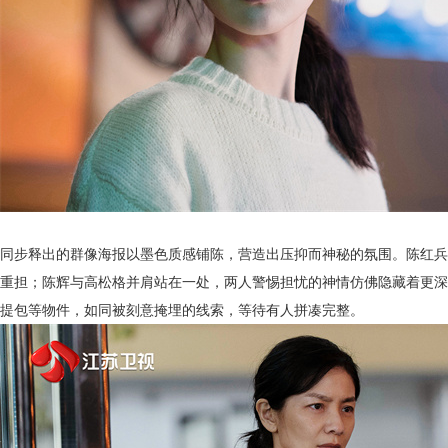
同步释出的群像海报以墨色质感铺陈，营造出压抑而神秘的氛围。陈红兵
重担；陈辉与高松格并肩站在一处，两人警惕担忧的神情仿佛隐藏着更深
提包等物件，如同被刻意掩埋的线索，等待有人拼凑完整。