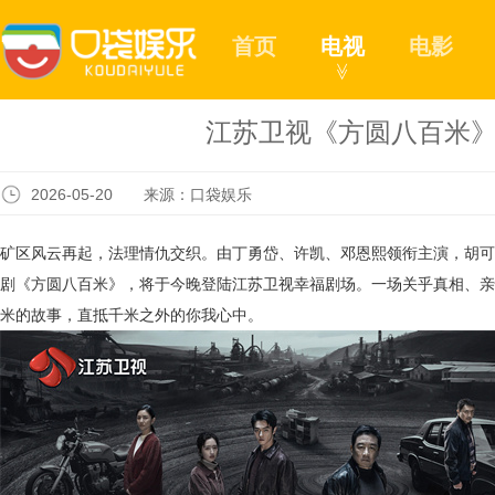
首页
电视
电影
≫
江苏卫视《方圆八百米》
2026-05-20 来源：口袋娱乐
矿区风云再起，法理情仇交织。由丁勇岱、许凯、邓恩熙领衔主演，胡可
剧《方圆八百米》，将于今晚登陆江苏卫视幸福剧场。一场关乎真相、亲
米的故事，直抵千米之外的你我心中。