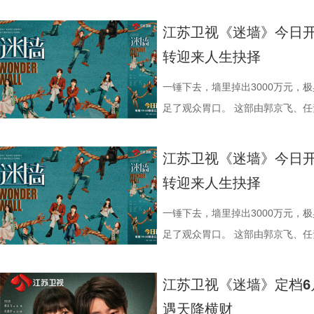
害。到了支摊卖鸭蛋时，她又换上
是时代亲历者，也是重要参与者。
角张浩的工作、情感也陷入前所未有
角色，实为建木神女姜黎非，一人
《漂亮书生》后的二搭之作。剧中
代，机灵劲儿全写在眼角眉梢。 
张謇从状元到实业家的身份转变，
本居高不下，示范村评选更是强敌
蜕变为清冷坚韧、身负三界命运的
们的期待。 入书院遇良人，也遇天
江苏卫视《迷墙》今日
发、身着西装裙的商界女强人，周
国家进步的努力。今年是张謇逝世1
与李茗涵（郑舒环 饰）敲定婚期
咒、隐忍腹黑的夜叉族后裔。“夜叉
错。青丘孤女小棒槌（鞠婧祎 饰
转迎来人生抉择
不只是夏晓兰的逆袭，更是一个演
历史纪念价值。剧名“江海潮生”既
黄涌泉（刘萌萌 饰）带来的“亲子
当真相渐露，相爱之人被迫站在对
失踪后，为追寻线索而踏入雏凤书
歌曲类节目的舞台上。而这一次，
立足本土、顺应时代潮流的开放视
内有情感信任危机，张浩能否凭借他
的设定，也让不少观众将其称呼为修
修远（宋威龙 饰），也以温润少
一锤下去，墙里掉出3000万元，
演一个青涩、温润的八十年代青年
抉择与命运沉浮，将其突破陈规、
危机，成为本季最大看点！ 全村整
《千香》也呈现了一场国风美学的精
生到熟悉，从试探到依赖，情愫在
足了观众胃口。 这部由郭京飞、
晓兰。这个角色原本容易写得单薄
的实干精神，以及心系百姓、实业
线外，张浩标志性的“浩氏喜剧”风
余套戏服，将点翠、云绣等非遗技
角色，实为建木神女姜黎非，一人
电视剧，将于今晚19:30在江苏
成为很多人心里的“白月光”。 初
话，与当代观众形成深刻共鸣。 
剧集亦不乏温情落点。既有大权、
罗裙、简约头饰为主，展现灵动娇
蜕变为清冷坚韧、身负三界命运的
降巨款，一对被推入命运漩涡的普
江苏卫视《迷墙》今日
护，周诚的爱始终热烈而滚烫。有
作，王伟民执导，张强编剧，王鸥
袱，也有张家爷仨笑闹互怼背后的
系纱裙搭配银饰，眉间点缀冰纹花钿
咒、隐忍腹黑的夜叉族后裔。“夜叉
即将上演。 荒诞暴富开局：黑色幽
转迎来人生抉择
踏实感。”这是对角色的认可，更是
笔画排序）。主创团队表示，希望
深沉的爱。这种笑中带泪的叙事，
件手工缝制便耗时400小时。男主
当真相渐露，相爱之人被迫站在对
对带着几分霉运的夫妻。丈夫余鸣
外，王冠逸、郑伟、林潇、赵达、
这位“状元实业家”的真实人生，感
见证年轻一代对家乡建设的执着探索
看似清雅素净，实则腰封与袖口暗藏
的设定，也让不少观众将其称呼为修
调：直播卖珍珠粉被曝质量问题，
一锤下去，墙里掉出3000万元，
加盟，也为剧集质感保驾护航。王
20日起，《江海潮生》将在央视
作，第三季也从未止步于插科打诨
设计巧思，于无声处见惊雷。 宋威
《千香》也呈现了一场国风美学的精
赔付30万元压得他喘不过气；为
足了观众胃口。 这部由郭京飞、
者，也是她创业路上的伯乐；董璇
旅融合、新老观念碰撞等现实议题
的身形、立体的五官、利落的打戏
余套戏服，将点翠、云绣等非遗技
借高利贷买下一栋“凶宅”。这个带
电视剧，将于今晚19:30在江苏
支持下摆脱不幸福的婚姻，找回自
深度融合四平本地地标与文化符号，
目光牢牢锁定。虽是古装剧的“常客
罗裙、简约头饰为主，展现灵动娇
个生活不如意、处处惹是生非的倒霉
降巨款，一对被推入命运漩涡的普
江苏卫视《迷墙》定档6
八十年代的烟火气，让整个故事更显
的日常中折射新时代东北乡村的蜕变
人惊喜的突破。前期的雷修远温润
系纱裙搭配银饰，眉间点缀冰纹花钿
焦虑。她理解余鸣背负的道德枷锁
即将上演。 荒诞暴富开局：黑色幽
遇天降横财