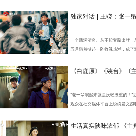
有最广阔的市场， 5 (2).jpg 6 
的“毛边”，而表演灵感则是“从生
种题材中不断切换，塑造了性格跨
发、历经生活的淬炼、最终抵达“纯
剧集不仅聚焦于二人的成长轨迹，
绩全面刷新现实主义年代剧收视热
神 《主角》热播期间，追剧观众已
的生活“毛边”，让白嘉轩的厚重、
“角色多变，表演用心”的演员初心。 
情感张力。 《纯真年代的爱情》
桦，勾勒出不同青年在事业、家庭
1.张嘉益 饰 胡三元.jpg 《主
独家对话 | 王骁：张一
深牵动大众心绪。“胡三元下跪托孤
名不加身，光环不扰心，张嘉益始
燕始终保持对表演的敬畏与热爱，
扎、抉择与成长历程。因救人负伤
线索交织并行，共同诠释了那个纯
性爆发，在西北地区实时收视率飙至
81口连珠火”“忆秦娥即秦腔本身
大于流量。 5 (3).jpg 一方
立身。随着《樊笼》的热播，陶德
人生的新方向；而工厂女工费霓则
理想与情感焕发光芒。 同步曝光
15.1%，相当于每10台开机电视
涨。值得注意的是，《主角》播出
火，滋养了张嘉益的艺术创作。生
续坚守演员初心，不断挑战自我、
运。两人因“各取所需”结为伴侣，
递出人物积极向上的精神气质。画
超35%，被观众称为“西北人民的
一个脑洞清奇、从不按套路出牌，
引，在“显微镜式”追剧解读下不断
对家乡的眷恋与热爱，尽数融入十年
《生命48小时》和《迷墙》《罪
圆梦大学。 精准复刻往日风貌 触
盈盈笑意隔空相应，展现出对生活
观众的麻筋上，“做自己人生的主角
五月悄然掀起一阵收视热潮，成了观
向朱继儒展示和四位老师父学戏的
艺生涯的重要印记，更是一位文艺
具感染力的角色与更精彩的表演。
情》以“生活流”的叙事细腻刻画了
书本，安然坐于案前，文雅沉静中
奔赴一座城”的“影视+文旅”联动火
张一昂，也是江苏卫视幸福剧场热播
名场面也被观众称为拍出了武侠剧“
表达。这份创作早已超越单纯的职
令人惊喜。陈飞宇此次透过诸多生
人物性格，也提升了观众对这段年
据热，《主角》用品质一证再证；长
常”的迷人劲儿，连扮演者王骁也招
《白鹿原》《装台》《
遭遇狂风，漫天黄沙没有吹走看戏的
护与传承，彰显出文艺从业者的责
诚与浪漫；孙千则跳脱出固有标签
引发跨时代情感共鸣 《纯真年代
存 饰 忆秦娥.jpg 全网登顶：
就在于他的‘不正常’，那种另类感
具象。 作为严肃文学改编的现实
土所局限，小人物的执着、匠人的
得深入人心。此外，郭晓婷与王天
时光的肌理与温度。无论是集体生
在网络播放数据上一直处于“吃亏”
“别着急”就是他的底层代码 张一
的创作态度，扎实复刻个人、秦腔
越时光的力量。张嘉益用十年深耕
方穆扬、费霓形成鲜明对照，丰富
影，剧集通过对日常生活流的扎实
突、快节奏天然吸睛，而现实主义
经地念出冷门诗句：“诗歌现在在挽
“老一辈演起来就是没轻没重的！”
限，不美化苦难，彰显现实主义的
动全国观众。岁月不负深耕者，相
制作上尤为注重时代氛围的营造与
年代空间。这一富有感染力的艺术
为“口碑高地、热度洼地”；还会被
方念得更想跳了。被派到三江口查
观众在社交媒体平台上纷纷发文感
洞察和真实描摹，引发观众对镜自
守，继续行走在创作之路上，为观
“强烈质感+高饱和暖色调+丰富生
畅延续其对细腻情感的把控优势，
供”标签，年轻网生观众则被自动除名。
却偏偏凭借“锦鲤体质”歪打正着、
的，其中之一便是该剧艺术总监、
伸至婚姻中的情感关系；从剧中人
品。
原，到场景搭建的生活气息注入，
复现了时代风貌，并在光影与色调
央视一套黄金档历史收视冠军，在腾
运！” 张一昂这份让人羡慕的“事
秦娥的舅舅胡三元。已播剧情中，
生活真实陕味浓郁 《主
的取舍……观众的声音宝贵，进一步放大
衫、二八大杠、工厂宿舍等元素，
调，让年代记忆焕发时代新意。 
的现实主义年代剧，这两顶桂冠的
缓则圆”八个字。“碰到什么事，他
演，饰演《红灯记》中的日本军官