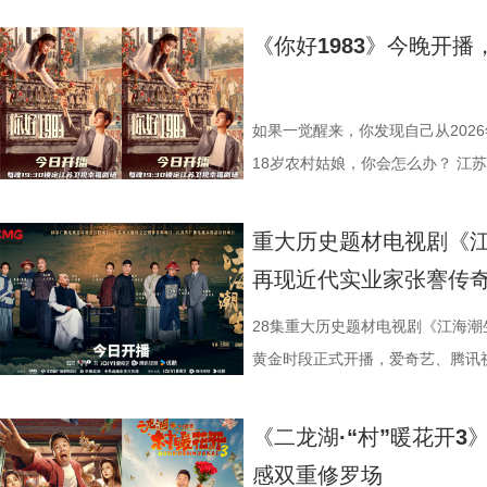
《你好1983》今晚开
如果一觉醒来，你发现自己从2026
18岁农村姑娘，你会怎么办？ 江
1983》，讲的正是这样一个“满
领衔主演，他们将带领各位一起，
重大历史题材电视剧《江
重新闯荡一回八十年代初的江湖。 
再现近代实业家张謇传
旦，醉酒后的夏晓兰（周也 饰）
她此刻的人生。勤勤恳恳当了多年“
28集重大历史题材电视剧《江海潮生
个大窟窿，也把自己一脚踹进了深
黄金时段正式开播，爱奇艺、腾讯
“叮叮叮”的声响，而时间，也在这
总台、江苏省广播电视总台、幸福
年的夏晓兰，而是1983年一个同
市委宣传部共同出品，北京爱奇艺
《二龙湖·“村”暖花开3
万般情绪涌上头，她本能地想逃回
公司、北京优酷传媒有限公司联合
感双重修罗场