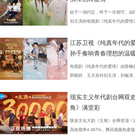
层反转，尽在《迷墙》之中。 《
财为核心驱动，引领各色人物展开
(2).jpg 4 (2).jpg 全民
角》则将视角聚焦传统秦腔梨园，
底打破观众对反派角色的刻板印象。 
钧曾执导《猎罪图鉴》等口碑佳作
迫，有钱之后便有多狂妄，身边的
大地风貌人情，连接当下普通人的
元这一角色，带着梨园艺人的执着
学院派风采 在《樊笼》大雅之堂
始于一场约定，终于一生相守。由
性刻画深度融合；导演路云飞深耕
的亲戚，从冷眼转为攀亲；当年下
活多维破壁的文化现象。中国中央
“敲”在观众的麻筋上。 2 (2).j
目、气场慑人，作为颜值担当领舞
别主演的电视剧《纯真年代的爱情
品，画面表达极具张力；总编剧余
“投名状”。一时间，围绕余鸣的鲜
华社、《人民日报》《工人日报》
多维度、全方位描摹出陕西深厚的
是美人风姿。可这般绝色之下，却
剧讲述了因救人受伤失忆的知青方
以黑色幽默书写现实主义的独特创
形成了鲜明的对比。 可是，当一
道；来自曲艺界、文学界、影视行
者的视角行走于故土之上，用十年
与狠辣心性形成极致反差，塑造了
的追梦女工费霓（孙千 饰），阴差
江苏卫视《纯真年代的爱
联手，为剧集的荒诞质感与现实温度
到钱财背后藏匿的危险：三千万从
予以高度评价，认为创作团队用“工
情，透过荧幕走进万千观众心中。 3 
与陶德燕扎实的舞蹈功底密不可分
想的年代爱情故事。 青春叙事彰显
孙千奏响青春理想的温
19:30，锁定江苏卫视幸福剧场
层反转，尽在《迷墙》之中。 《
慢火细煨的节奏，拍出生活的本来
色真实 随着《主角》热播，剧中亲
予了她优越的形体控制力与古典气
城，江棉一厂的女工费霓一心想拿
钧曾执导《猎罪图鉴》等口碑佳作
文化传承、个人奋斗和民族精神的
舅舅”，足见角色深入人心。在综
惊艳全场的舞蹈，陶德燕都以妩媚的
步，踊跃参加集体活动。然而，一
电视剧《纯真年代的爱情》由陈畅
性刻画深度融合；导演路云飞深耕
的当下，《主角》成功唤醒大众守
头的张嘉益，频频被路人认出，他
尽致。舞蹈功底与角色需求的高度
自己究竟还要怎样做，才能走进大
郭晓婷、王天辰特别主演，刘敏涛
品，画面表达极具张力；总编剧余
重回大众视野，成为当下稀缺的、
养他的土地，和生活的密切联系在
2.jpg 陶德燕深耕表演领域 不
了江城。时过境迁，曾经属于他家
主演。这部始于现实考量，终于真
以黑色幽默书写现实主义的独特创
角精神”从剧中内核升级为全民社交
不可分。 4 (3).jpg 手握飞
借年代大剧《冬去春来》中单纯质朴
属院。无处可去的他，只能在简陋
于6月2日起，在江苏卫视幸福剧场
现实主义年代剧台网双
联手，为剧集的荒诞质感与现实温度
播，让古老秦腔走出戏曲圈层、走
荣誉，张嘉益早已是业内公认的实
美人”。彼时她以细腻自然的表演
毁严重，方穆扬却因在危急时刻挺
长映照奋斗青春 电视剧《纯真年
角》满堂彩
19:30，锁定江苏卫视幸福剧场
向赋能、双向破圈，真正实现主流
向，反而让他始终保持着清醒与谦
人心，收获了大批观众的喜爱。从
了争取上大学的机会，费霓主动承
视觉风格，展开一幅生机勃勃的年
三重传播使命。该剧摒弃悬浮叙事
得，坦言塑造角色的核心，是把自
安》中的捡钱女子，再到《朱雀堂
扬苏醒后，却暂时失去了部分记忆
穆扬，孙千则出演渴望用知识改变
陕派文化大剧《主角》全网登顶！
文化，用真诚的内容创作证明：有
通人”。在《十三邀》的深度对谈
《唐宫奇案之青雾凤鸣》中多才多
变数。该剧打破了传统年代剧的叙事
的考量，却在共同应对生活挑战的
高收视率4.487%，腾讯视频热度值达