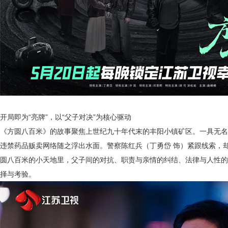
开局即为
“亮牌”，以“父子对决”为核心驱动
《方圆八百米》的故事聚焦上世纪九十年代末的丰阳小镇矿区。一具无名
违禁药品贩卖网络随之浮出水面。警察陈红兵（丁勇岱
饰）紧跟线索，
圆八百米的小天地里，父子间的对抗、职责与亲情的纠结、法律与人性的
择与考验。