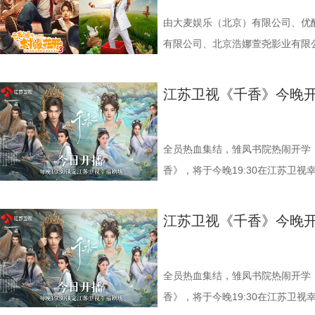
疼，并涌现出一段并不属于她的记
持项目、江苏重大题材文艺创作资
的农村，不久前因不堪流言蜚语，
也是近年来聚焦中国近代民族工业
由大麦娱乐（北京）有限公司、优酷
摆在她面前的，是比2026年还要
潮生》以近代民族实业家、教育家
有限公司、北京浩娜萱尧影业有限
助的母亲，以及一张尚带稚气的脸
历史时期中国民族工业筚路蓝缕的
作的电视剧《二龙湖·“村”暖花开3
剧集从一开始，就牢牢把人按在了屏
会变局为背景，讲述张謇高中状元
该剧由东北喜剧代表人物张浩执导
江苏卫视《千香》今晚
拥有完美人生？”这话，几乎人人
企业之一——大生纱厂，并在外资
萌、张洪杰、郑舒环、郭铁城、黄
的意外，于是人们忍不住幻想：若
时倾力兴办学校、医院、育婴堂等
盟。时隔一年，“浩氏喜剧”强势回
来的路就会顺畅许多？可《你好19
国、教育兴邦”的可行路径。全剧
席卷荧屏。 1.jpg 村官上任剧情升
全员热血集结，雏凤书院热闹开学
之口，轻轻甩出一句醒脑的话：别
近代知识分子从庙堂走向民间、以
开》系列深耕乡村振兴题材，以原
香》，将于今晚19:30在江苏卫
这句话，也给出了整部剧的底色：
时多年搜集史料、实地调研，围绕
称。第三季在延续前作“温情底色+
《漂亮书生》后的二搭之作。剧中
坦途。也恰恰因此，让人更想看下
身份进行多维度刻画，力求在历史
物关系。 本季最大的变数，莫过
们的期待。 入书院遇良人，也遇天
江苏卫视《千香》今晚
也、翟潇闻领衔主演 在八十年代闯
绍，剧本数易其稿，并邀请近代史
饰】的空降。这位带着新思想、新章
错。青丘孤女小棒槌（鞠婧祎 饰
莱，到如今坚强向上的夏晓兰，这
历史事实为根基的基础上，以艺术
示范村”建设，直接将张浩原本“脚
失踪后，为追寻线索而踏入雏凤书
而这一次，她将一个“36岁现代女
有担当、有家国情怀的民族企业家
彻底打乱。当秦淑宇严苛的规范化管
修远（宋威龙 饰），也以温润少
全员热血集结，雏凤书院热闹开学
次分明、真实可感。 面对乡邻泼
民族自强不息、实干报国的精神品
从工作理念到执行细节频频交锋，火花
生到熟悉，从试探到依赖，情愫在
香》，将于今晚19:30在江苏卫