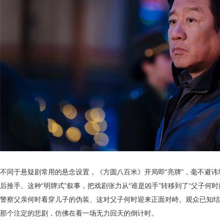
不同于悬疑剧常用的悬念设置，《方圆八百米》开局即
“亮牌”，毫不避
后推手。这种“明牌式”叙事，把戏剧张力从“谁是凶手”转移到了“父子何
警察父亲何时看穿儿子的伪装、这对父子何时迎来正面对峙。观众已知结
那个注定的悲剧，仿佛在看一场无力回天的倒计时。