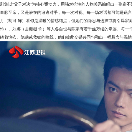
剧集以
“父子对决”为核心驱动力，用强对抗性的人物关系编织出一张密
血脉至亲，又是潜在的追逃对手，每一次对视、每一场对话都可能是谎言
月（胡可 饰）看似是温暖的情感锚点，但她们的隐忍与选择或将引爆家
饰）、刘娜（曲栅栅 饰）等人各自也与陈家有着千丝万缕的牵连。每一
绕着愧疚、隐瞒或救赎的暗线，他们彼此交错共同勾勒出一幅悬念与温情