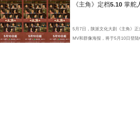
复兴、现实主义创作的回归、地域文
境，大家拼命努力，却常常觉得自
陈，营造出压抑而神秘的氛围。陈
有意思。 一句台词，道尽张一昂的
完成对家乡的回望，从《白鹿原》
27045，跻身“爱看俱乐部”，打破
“闭嘴的娃”“固执的舅”在开口唱
《主角》定档5.10 掌
主角精神，将持续跨越荧屏、治愈
的配角。《主角》中时代众生相，全
下的重担；陈辉与高松格并肩站在
头，上面写着“一昂”二字，直接将
活在城中村，“为别人装台，也为自
纪录。 改编自陈彦茅盾文学奖同
好奇。与此同时，剧团里，台上台
神力量，而影视赋能文化、文化滋
只是舞台专属，也可以是为所热爱
的秘密；散落于画面各处的汽车、
印象极深。 “我觉得他好可怜！他
比天大、以鼓托戏又托人的胡三元，
命跨度、一个秦腔女演员沉浮半生
劲，胡三元与何大锤的“西北锤王”
价值。 9 (2).jpg 10 (2).
命，吃苦如吃糖”的秦腔精神更是鼓
索，等待有人拼凑完整。 方圆八
调查了，没有一个人站在他身边，
去，把角色装进来，让人物在自己
它让生活以它本来的重量落地，这
腔有力气，剧团内外争着向上奔生
5月7日，陕派文化大剧《主角》
频、西安电影制片厂、西安兆麦影
续向前。作为“电视陕军”的贰零壹
场《方圆八百米》，看对抗路父子
不友善。王瑞军对他还有些误会，
部曲”，让观众跟随他的脚步，完成
中冒出来的现实主义创作方式，将
也打动当下荧屏前的观众。 1.jpg
MV和群像海报，将于5月10日登陆
监，李少飞执导，改编自作家陈彦
的陕派文化大剧，剧中的秦腔、陕
是心疼，“张一昂明明是个很善良的
的鼓：敲在人的麻筋上 《主角》
《主角》最值得认真审视的艺术价
曲为载体、展现行业生态与代际传
由中央电视台、贰零壹陆影视、腾
晓勇联合编剧，张嘉益、刘浩存、
成为故事的土壤，土壤之上生长出
这份难过，在张一昂面对师父高厅
“敲在人的麻筋上”，他用鼓点托举
璐 饰 花彩香(1).jpg 4窦骁 饰
射时代变迁与人性百态的镜子，既
品，张艺谋监制、张嘉益担任艺术
扈耀之、王海燕特邀主演，孙浩、
热爱、坚持、挣扎以及自我疗愈。
发火时说了一句话，大意就是‘你看
益提到，教他打鼓的有两位鼓师，
引热议 发源于三秦大地的秦腔，通
长出的生命活力。在情绪价值层面
学奖同名小说，郑桦、京榆编剧，
主演，李传缨为本剧配音旁白。
众天花板，成为全国观众口口相传的国剧
触动我，因为它给张一昂铺上了一
也仅能学到师父们的皮毛，要演好
忆秦娥考学员班时吼出“他大舅他二
望成为自己人生掌舵者”的集体心理
璐、窦骁、翟子路、王晓晨领衔主
沛颖 饰 楚嘉禾.jpg 热度3w海报
可最让王骁动容的，是张一昂面对
胡三元是个“亦正亦邪”的人，正在
《红灯记》中李铁梅时的劲头，封
击掌共鸣：人生没有永远的主角，
锋、姬他、张国强、王丽坤、刘凯
标和手机按键，一下下按出《主角
里，泡在日复一日的工作和生活里
都是为了护住心里的软；他所有的
域特色、年代特质和生活的烟火紧
事、守住初心。 3.jpg 4.jpg 
个世纪的艺术人生为脉络，串联起几
国产剧”“近年来最佳的视听语言”
自己能很快消化掉，转身又是一脸
敲的是秦腔的兴衰浮沉。剧中有处
该剧上线后，观众共鸣的议题丰富
角》塑造了以胡三元（张嘉益饰）
匠人信仰、“角如微尘”的生命叙事
用最朴实和真诚的赞美送给《主角
这个角色。” 而这份理解，也让王
师、管伙的裘师、看仓库的周师，几
呼应、集中生高潮、集末留悬念。有
饰）、刘红兵（窦骁饰）、封潇潇
守与突围；以细腻笔触刻画秦腔艺
“双向奔赴”。 《主角》改编自作
“高厅的这句话，让我找到了张一
火，常在夜深人静时偷偷排练。同
感叹“很久没有看到这么扎实的群像
的一组鲜活人物群像。秦腔对于他
离合、爱恨纠葛。此次王菲献唱同
台、贰零壹陆影视、腾讯视频、西
和化解方式。所以这句台词，对我还
次都会加入老几位的排练，这是一
有的观众开始有顾虑，年代剧会不
娥、花彩香以及“忠孝仁义”四位老
腔唱法，将秦腔的苍凉辽阔、人生