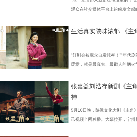
的创作态度，扎实复刻个人、秦腔
越时光的力量。张嘉益用十年深耕
其既能唤起长辈对往昔岁月的情怀
深入探讨了“实用与浪漫”、“理想
母辈“反向种草”，他们在电视上追
子的伪装、这对父子何时迎来正面
经地念出冷门诗句：“诗歌现在在挽
“老一辈演起来就是没轻没重的！”
限，不美化苦难，彰显现实主义的
动全国观众。岁月不负深耕者，相
陈畅用“年代戏新拍”概括了他的创
题。这种植根于岁月、彰显于当下
三刷”，还有人说“这是我妈推荐给
剧中人一步步走向那个注定的悲剧
方念得更想跳了。被派到三江口查
观众在社交媒体平台上纷纷发文感
洞察和真实描摹，引发观众对镜自
守，继续行走在创作之路上，为观
核心则是融入当代观众的审美习惯
大观众产生深切共鸣，为其注入温
代剧注定小众”“年轻观众不是受众
“父子对决”为核心驱动力，用强对
却偏偏凭借“锦鲤体质”歪打正着、
的，其中之一便是该剧艺术总监、
伸至婚姻中的情感关系；从剧中人
品。
效呈现对家的想象、用幕布拍摄影
爱情》现已正式定档，6月2日起
实主义创作完全有能力同时拿下“口
网络。陈红兵与陈辉之间，既是血
运！” 张一昂这份让人羡慕的“事
秦娥的舅舅胡三元。已播剧情中，
生活真实陕味浓郁 《主
的取舍……观众的声音宝贵，进一步放大
能把日子过好，靠的是彼此的理解和
段烟火氤氲的岁月，见证在时代洪
这是一个尤为珍贵的行业信号，只
视、每一场对话都可能是谎言与真
缓则圆”八个字。“碰到什么事，他
演，饰演《红灯记》中的日本军官
7 (2).jpg 剧火城兴双向赋能
卫视幸福剧场《纯真年代的爱情》，
长剧最关键的时刻，《主角》送给
（胡可 饰）看似是温暖的情感锚
旁人看来，这或许是装傻充愣，又
笑，还将他的舞台造型做成了表情
原汁原味的风土人情、极具质感的
手并进的温暖力量。
剧，相信慢工出细活的从业者吃下
的矛盾。此外，霍开明（涂松岩 饰
理解里，这就是一种大智若愚。 “
成小钉子离世，他自己也身受重伤
“好剧会被观众自发托举！”“年代
貌、市井烟火与戏曲文脉，成功打造
之光 《主角》的热播，其引发的
有着千丝万缕的牵连。每一个人都
延伸到对生活感悟中：“生活中遇
“托孤”，请求大家照顾好忆秦娥，
暖意，就是最真实、最戳人的烟火
热潮，掀起“为一部剧奔赴一座城”
化提供了行之有效的融合路径，带
愧疚、隐瞒或救赎的暗线，他们彼
一点，反而可能会冒出新思路。”在
戏。 《主角》用扎实的笔触勾勒
上网友热议焦点。作为一部以秦地
向往陕西，实现影视热度向文旅流量
台，秦腔名家出演的《打焦赞》《
镇众生相。 预告拉满期待，层层反
清晰，更能稳定身边的人，“他不
这个角色身上尤为令人唏嘘，张嘉
做自己人生主角的现实主义年代大
张嘉益刘浩存新剧《主角
现全民破圈。 剧集不仅带动线下
绝技“吹火”更由专业秦腔演员惊艳
预告，将观众的期待值拉满，开篇
有逻辑，那么这就是他最底层的逻辑
个戏比天大的司鼓、全力托举外甥女
众满堂彩。 2刘浩存 饰 忆秦娥.jpg
神
西文化内核，让秦腔艺术、西北人
方言被网友争相效仿，秦腔旅拍更成
试探的对话。随着调查的步步深入
完美、强大画上等号。到了王骁这
家视听大数据收视率，《主角》黄
登陆CCTV-1黄金档，腾讯视频全
从《装台》的市井烟火到《主角》
该剧拍摄地风雷电影厂，到小秦娥藏
随着更深的谎言，每一个疑点浮出
“缺陷”。“这份缺陷，我们每个人
日榜第一名，酷云端显示，该剧在西
示，该剧黄金时段收视率达到3.9
5月10日晚，陕派文化大剧《主角》
化，用影视语言讲好西北故事、中
刘红兵.jpg “每个人都是自己人
较量背后，更牵扯出陈辉女友高松
会不自觉地顾左右而言他，这不就
色、“每个人都是自己人生的主角”
值达3.6124%，其中西北地区收视
讯视频全网独播。大幕拉开，宁州
永无终点。《主角》的成功，不只
卷、躺平、上岸、PUA等词汇流
开明、刘娜等人的隐秘往事与情感
在，张一昂是个刑警，居然也这样。
《主角》是身兼艺术总监、主演双
统计的实时收视峰值则达到4.47
招收新学员的计划，让司鼓胡三元