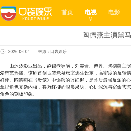
首页
电视
电影
≫
陶德燕主演黑马
2026-06-04 来源：口袋娱乐
由沐汐影业出品，赵锦焘导演，刘美含、傅菁、陶德燕主演
爱奇艺热播。该剧首创古装悬疑密室逃生设定，高密度的反转情
好评。陶德燕在《樊笼》中饰演的万红柳，是幕后最强反派的心
拿捏角色复杂内核，将万红柳的狠戾果决、心机深沉与宿命悲凉
角色的刻板印象。