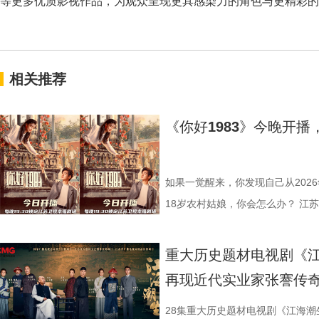
等更多优质影视作品，为观众呈现更具感染力的角色与更精彩的
相关推荐
《你好1983》今晚开
如果一觉醒来，你发现自己从2026
18岁农村姑娘，你会怎么办？ 江
1983》，讲的正是这样一个“满
领衔主演，他们将带领各位一起，
重大历史题材电视剧《江
重新闯荡一回八十年代初的江湖。 
再现近代实业家张謇传
旦，醉酒后的夏晓兰（周也 饰）
她此刻的人生。勤勤恳恳当了多年“
28集重大历史题材电视剧《江海潮生