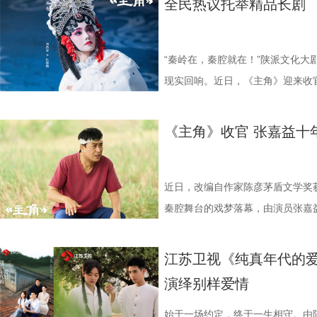
全民热议托举精品长剧 
7月2日起每晚19:30，锁定江
作。彼时两人便上演过女扮男装、
面可以照见内心的镜子，引导主人
和周围人的真实百态。 破迷墙见本
事无成时窘迫又不甘的状态拿捏得
妻陷生活困局 天降横财掀人心波澜
一同开启这段奇幻之旅。
度以同窗身份相遇，从昔日的轻喜
正的幸福真谛。 该剧由《猎罪图
来的财富彻底打破了余鸣和文一彤
汐生活化的演技既真实又富有代入
饰）被扣上“一事无成”的标签，妻
的化学反应会碰撞出怎样新的火花
执导，《我是余欢水》原著小说作
稳，而是无尽的迷茫与恐慌。夫妻
疲惫与无奈。而剧集“一锤砸出三千
怠，二人隔阂渐深。然而峰回路转
“秦岭在，秦腔就在！”陕派文化大
一众实力不俗的年轻演员：叶盛佳
实内核，同时也兼具了浓厚的都市
的各类生活风波与人际纠葛之中。
笔横财，将如何搅动这对中年夫妻
顶着压力准备装修，却意外从墙体
现实回响。近日，《主角》迎来收
唱月温婉动人，刘梦芮演绎的百里
活描摹，深度聚焦中年婚姻里的信
富、诱惑与底线的艰难抉择，余鸣
任素汐此前各自塑造过许多深入人心
暴富，鸡飞狗跳的日子似乎终于迎
黄土的时代长歌圆满落幕。剧集交
琢，每一位演员都倾情投入，带领
望面前的摇摆以及财富面前道德与
的信任。而预告中出现的“齐天大圣
差设定令人期待。总编剧余耕在谈
真实的人性百态就此展开。 郭京
满亦有遗憾，用最真实的人间烟火
《主角》收官 张嘉益十
7月2日起每晚19:30，锁定江
外壳之下，该剧传递出一个朴素的
面可以照见内心的镜子，引导主人
会跳出郭京飞的表情。”这位擅长
事无成时窘迫又不甘的状态拿捏得
都能在角色中看见自己的影子，从
一同开启这段奇幻之旅。
正的幸福不在于物质的堆砌，而在
正的幸福真谛。
与不甘诠释得层次分明，与任素汐
汐生活化的演技既真实又富有代入
人生照见普通人的生命坚守，成为 
心困则路迷，心定则路安。今晚19
壳藏现实内核 实力主创护航品质 
疲惫与无奈。而剧集“一锤砸出三千
标杆之作。 1 (2).jpg 2.JP
近日，改编自作家陈彦茅盾文学奖
墙》的命运世界，在生活浮沉中找
《迷墙》以荒诞现实主义为底色，
笔横财，将如何搅动这对中年夫妻
达4.615%，忠实度68.041%，
秦腔舞台的戏梦落幕，由演员张嘉
深刻现实内核，借“钱是照妖镜”的
任素汐此前各自塑造过许多深入人心
最高收视峰值达4.1378%，在西北
获广泛好评。从《白鹿原》到《装
普通人的生存压力与人性善恶的边
差设定令人期待。总编剧余耕在谈
据方面，该剧实时收视峰值最高达5
十年，用三部作品、三个人物、三
江苏卫视《纯真年代的爱
生活真谛的思考，让观众在欢笑中
会跳出郭京飞的表情。”这位擅长
TOP1，大屏点播市占率29.68%
1 (3).jpg 十年深耕：一域乡
演绎别样爱情
财为核心驱动，引领各色人物展开
与不甘诠释得层次分明，与任素汐
视端的热播，强力带动国民收视回
张嘉益用十年时间扎根家乡故土，
迫，有钱之后便有多狂妄，身边的
壳藏现实内核 实力主创护航品质 
家遥控器”的作品。在年轻人聚集
“陕西三部曲”的序章，他所饰演的
始于一场约定，终于一生相守。由