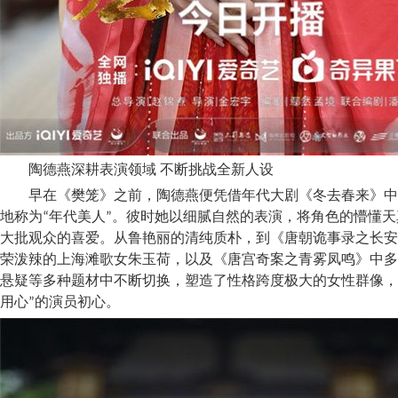
陶德燕深耕表演领域 不断挑战全新人设
早在《樊笼》之前，陶德燕便凭借年代大剧《冬去春来》中
地称为“年代美人”。彼时她以细腻自然的表演，将角色的懵懂
大批观众的喜爱。从鲁艳丽的清纯质朴，到《唐朝诡事录之长安
荣泼辣的上海滩歌女朱玉荷，以及《唐宫奇案之青雾凤鸣》中多
悬疑等多种题材中不断切换，塑造了性格跨度极大的女性群像，
用心”的演员初心。