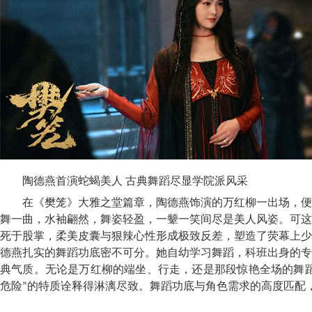
陶德燕首演蛇蝎美人 古典舞蹈尽显学院派风采
在《樊笼》大雅之堂篇章，陶德燕饰演的万红柳一出场，便
舞一曲，水袖翩然，舞姿轻盈，一颦一笑间尽是美人风姿。可这
死于股掌，柔美皮囊与狠辣心性形成极致反差，塑造了荧幕上少
德燕扎实的舞蹈功底密不可分。她自幼学习舞蹈，科班出身的专
典气质。无论是万红柳的端坐、行走，还是那段惊艳全场的舞蹈
危险”的特质诠释得淋漓尽致。舞蹈功底与角色需求的高度匹配