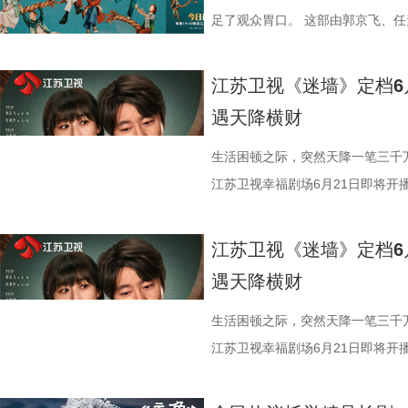
加盟，也为剧集质感保驾护航。王
20日起，《江海潮生》将在央视
作，第三季也从未止步于插科打诨
设计巧思，于无声处见惊雷。 宋威
《千香》也呈现了一场国风美学的精
赔付30万元压得他喘不过气；为
足了观众胃口。 这部由郭京飞、
者，也是她创业路上的伯乐；董璇
旅融合、新老观念碰撞等现实议题
的身形、立体的五官、利落的打戏
余套戏服，将点翠、云绣等非遗技
借高利贷买下一栋“凶宅”。这个带
电视剧，将于今晚19:30在江苏
支持下摆脱不幸福的婚姻，找回自
深度融合四平本地地标与文化符号，
目光牢牢锁定。虽是古装剧的“常客
罗裙、简约头饰为主，展现灵动娇
个生活不如意、处处惹是生非的倒霉
降巨款，一对被推入命运漩涡的普
江苏卫视《迷墙》定档6
八十年代的烟火气，让整个故事更显
的日常中折射新时代东北乡村的蜕变
人惊喜的突破。前期的雷修远温润
系纱裙搭配银饰，眉间点缀冰纹花钿
焦虑。她理解余鸣背负的道德枷锁
即将上演。 荒诞暴富开局：黑色幽
遇天降横财
剧场《你好1983》，看周也如何
到烟火气，“二龙湖”系列始终记录
里的狠厉与隐忍，前后判若两人，将
件手工缝制便耗时400小时。男主
视如己出。然而生活的重担与余鸣
对带着几分霉运的夫妻。丈夫余鸣
天地！
优酷《二龙湖·“村”暖花开3》，
足。 鞠婧祎的每一次古装亮相，
看似清雅素净，实则腰封与袖口暗藏
下，她只能选择离婚。 《迷墙》
调：直播卖珍珠粉被曝质量问题，
生活困顿之际，突然天降一笔三千
中见招拆招，靠一股子韧劲儿把日子
棒槌，从伪装“特困生”时的狡黠灵
设计巧思，于无声处见惊雷。 宋威
活轨迹，让他们在人生最低谷处迎来
赔付30万元压得他喘不过气；为
江苏卫视幸福剧场6月21日即将开
的专注认真，再到与爱人立场对立
的身形、立体的五官、利落的打戏
发现3000万元现金。一夜暴富，
借高利贷买下一栋“凶宅”。这个带
现实。 该剧由郭京飞、任素汐领
层蜕变拿捏得细腻而动人。 这是
目光牢牢锁定。虽是古装剧的“常客
边人的变化与陌生人的觊觎，这30
个生活不如意、处处惹是生非的倒霉
刘天佐友情主演。面对天降横财，
江苏卫视《迷墙》定档6
作。彼时两人便上演过女扮男装、
人惊喜的突破。前期的雷修远温润
和周围人的真实百态。 破迷墙见本
焦虑。她理解余鸣背负的道德枷锁
妻陷生活困局 天降横财掀人心波澜
遇天降横财
度以同窗身份相遇，从昔日的轻喜
里的狠厉与隐忍，前后判若两人，将
来的财富彻底打破了余鸣和文一彤
视如己出。然而生活的重担与余鸣
饰）被扣上“一事无成”的标签，妻
的化学反应会碰撞出怎样新的火花
足。 鞠婧祎的每一次古装亮相，
稳，而是无尽的迷茫与恐慌。夫妻
下，她只能选择离婚。 《迷墙》
怠，二人隔阂渐深。然而峰回路转
生活困顿之际，突然天降一笔三千
一众实力不俗的年轻演员：叶盛佳
棒槌，从伪装“特困生”时的狡黠灵
的各类生活风波与人际纠葛之中。
活轨迹，让他们在人生最低谷处迎来
顶着压力准备装修，却意外从墙体
江苏卫视幸福剧场6月21日即将开
唱月温婉动人，刘梦芮演绎的百里
的专注认真，再到与爱人立场对立
富、诱惑与底线的艰难抉择，余鸣
发现3000万元现金。一夜暴富，
暴富，鸡飞狗跳的日子似乎终于迎
现实。 该剧由郭京飞、任素汐领
琢，每一位演员都倾情投入，带领
层蜕变拿捏得细腻而动人。 这是
的信任。而预告中出现的“齐天大圣
边人的变化与陌生人的觊觎，这30
真实的人性百态就此展开。 郭京
刘天佐友情主演。面对天降横财，