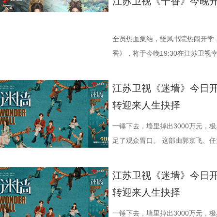
江苏卫视《千香》今晚
也、翟潇闻领衔主演 在八十年代闯
绍，剧本数易其稿，并邀请近代史
饰】的空降。这位带着新思想、新章
错。青丘孤女小棒槌（鞠婧祎 饰
莱，到如今坚强向上的夏晓兰，这
历史事实为根基的基础上，以艺术
示范村”建设，直接将张浩原本“脚
失踪后，为追寻线索而踏入雏凤书
而这一次，她将一个“36岁现代女
有担当、有家国情怀的民族企业家
彻底打乱。当秦淑宇严苛的规范化管
修远（宋威龙 饰），也以温润少
全员热血集结，雏凤书院热闹开学
次分明、真实可感。 面对乡邻泼
民族自强不息、实干报国的精神品
从工作理念到执行细节频频交锋，火花
生到熟悉，从试探到依赖，情愫在
香》，将于今晚19:30在江苏卫
害。到了支摊卖鸭蛋时，她又换上
是时代亲历者，也是重要参与者。
角张浩的工作、情感也陷入前所未有
角色，实为建木神女姜黎非，一人
《漂亮书生》后的二搭之作。剧中
代，机灵劲儿全写在眼角眉梢。 
张謇从状元到实业家的身份转变，
本居高不下，示范村评选更是强敌
蜕变为清冷坚韧、身负三界命运的
们的期待。 入书院遇良人，也遇天
江苏卫视《迷墙》今日
发、身着西装裙的商界女强人，周
国家进步的努力。今年是张謇逝世1
与李茗涵（郑舒环 饰）敲定婚期
咒、隐忍腹黑的夜叉族后裔。“夜叉
错。青丘孤女小棒槌（鞠婧祎 饰
转迎来人生抉择
不只是夏晓兰的逆袭，更是一个演
历史纪念价值。剧名“江海潮生”既
黄涌泉（刘萌萌 饰）带来的“亲子
当真相渐露，相爱之人被迫站在对
失踪后，为追寻线索而踏入雏凤书
歌曲类节目的舞台上。而这一次，
立足本土、顺应时代潮流的开放视
内有情感信任危机，张浩能否凭借他
的设定，也让不少观众将其称呼为修
修远（宋威龙 饰），也以温润少
一锤下去，墙里掉出3000万元，
演一个青涩、温润的八十年代青年
抉择与命运沉浮，将其突破陈规、
危机，成为本季最大看点！ 全村整
《千香》也呈现了一场国风美学的精
生到熟悉，从试探到依赖，情愫在
足了观众胃口。 这部由郭京飞、
晓兰。这个角色原本容易写得单薄
的实干精神，以及心系百姓、实业
线外，张浩标志性的“浩氏喜剧”风
余套戏服，将点翠、云绣等非遗技
角色，实为建木神女姜黎非，一人
电视剧，将于今晚19:30在江苏
成为很多人心里的“白月光”。 初
话，与当代观众形成深刻共鸣。 
剧集亦不乏温情落点。既有大权、
罗裙、简约头饰为主，展现灵动娇
蜕变为清冷坚韧、身负三界命运的
降巨款，一对被推入命运漩涡的普
江苏卫视《迷墙》今日
护，周诚的爱始终热烈而滚烫。有
作，王伟民执导，张强编剧，王鸥
袱，也有张家爷仨笑闹互怼背后的
系纱裙搭配银饰，眉间点缀冰纹花钿
咒、隐忍腹黑的夜叉族后裔。“夜叉
即将上演。 荒诞暴富开局：黑色幽
转迎来人生抉择
踏实感。”这是对角色的认可，更是
笔画排序）。主创团队表示，希望
深沉的爱。这种笑中带泪的叙事，
件手工缝制便耗时400小时。男主
当真相渐露，相爱之人被迫站在对
对带着几分霉运的夫妻。丈夫余鸣
外，王冠逸、郑伟、林潇、赵达、
这位“状元实业家”的真实人生，感
见证年轻一代对家乡建设的执着探索
看似清雅素净，实则腰封与袖口暗藏
的设定，也让不少观众将其称呼为修
调：直播卖珍珠粉被曝质量问题，
一锤下去，墙里掉出3000万元，