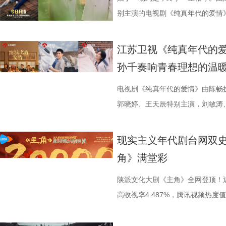
的亲戚，从冷眼转为攀亲；当年下
《迷墙》以荒诞现实主义为底色，
破圈，催生全新“社交货币”，该剧在
旧时代乡村宗族的风云变幻，将黄
别主演的电视剧《纯真年代的爱情
“投名状”。一时间，围绕余鸣的鲜
深刻现实内核，借“钱是照妖镜”的
纪录，成为站内热度最高的现实主
入木三分。而后《装台》转向市井
剧讲述了因救人受伤失忆的知青方
形成了鲜明的对比。 可是，当一
普通人的生存压力与人性善恶的边
非遗、陕西文化、视听影像，更带动
嘉益饰演的勤恳坚韧的刁顺子，融
的追梦女工费霓（孙千 饰），阴差
江苏卫视《纯真年代的爱
到钱财背后藏匿的危险：三千万从
生活真谛的思考，让观众在欢笑中
深度融合，为传统文化改编、现实
酸甜、善良热忱随着刁顺子的三轮车
想的年代爱情故事。 青春叙事彰显
孙千奏响青春理想的温
层反转，尽在《迷墙》之中。 《
财为核心驱动，引领各色人物展开
(2).jpg 4 (2).jpg 全民
角》则将视角聚焦传统秦腔梨园，
城，江棉一厂的女工费霓一心想拿
钧曾执导《猎罪图鉴》等口碑佳作
迫，有钱之后便有多狂妄，身边的
大地风貌人情，连接当下普通人的
元这一角色，带着梨园艺人的执着
步，踊跃参加集体活动。然而，一
电视剧《纯真年代的爱情》由陈畅
性刻画深度融合；导演路云飞深耕
的亲戚，从冷眼转为攀亲；当年下
活多维破壁的文化现象。中国中央
“敲”在观众的麻筋上。 2 (2).j
自己究竟还要怎样做，才能走进大
郭晓婷、王天辰特别主演，刘敏涛
品，画面表达极具张力；总编剧余
“投名状”。一时间，围绕余鸣的鲜
华社、《人民日报》《工人日报》
多维度、全方位描摹出陕西深厚的
了江城。时过境迁，曾经属于他家
主演。这部始于现实考量，终于真
以黑色幽默书写现实主义的独特创
形成了鲜明的对比。 可是，当一
道；来自曲艺界、文学界、影视行
者的视角行走于故土之上，用十年
属院。无处可去的他，只能在简陋
于6月2日起，在江苏卫视幸福剧场
现实主义年代剧台网双
联手，为剧集的荒诞质感与现实温度
到钱财背后藏匿的危险：三千万从
予以高度评价，认为创作团队用“工
情，透过荧幕走进万千观众心中。 3 
毁严重，方穆扬却因在危急时刻挺
长映照奋斗青春 电视剧《纯真年
角》满堂彩
19:30，锁定江苏卫视幸福剧场
层反转，尽在《迷墙》之中。 《
慢火细煨的节奏，拍出生活的本来
色真实 随着《主角》热播，剧中亲
了争取上大学的机会，费霓主动承
视觉风格，展开一幅生机勃勃的年
钧曾执导《猎罪图鉴》等口碑佳作
文化传承、个人奋斗和民族精神的
舅舅”，足见角色深入人心。在综
扬苏醒后，却暂时失去了部分记忆
穆扬，孙千则出演渴望用知识改变
陕派文化大剧《主角》全网登顶！
性刻画深度融合；导演路云飞深耕
的当下，《主角》成功唤醒大众守
头的张嘉益，频频被路人认出，他
变数。该剧打破了传统年代剧的叙事
的考量，却在共同应对生活挑战的
高收视率4.487%，腾讯视频热度值达
品，画面表达极具张力；总编剧余
重回大众视野，成为当下稀缺的、
养他的土地，和生活的密切联系在
发、历经生活的淬炼、最终抵达“纯
剧集不仅聚焦于二人的成长轨迹，
绩全面刷新现实主义年代剧收视热
以黑色幽默书写现实主义的独特创
角精神”从剧中内核升级为全民社交
不可分。 4 (3).jpg 手握飞
情感张力。 《纯真年代的爱情》
桦，勾勒出不同青年在事业、家庭
1.张嘉益 饰 胡三元.jpg 《主