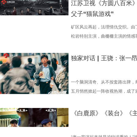
江苏卫视《方圆八百米》
联手，为剧集的荒诞质感与现实温度
播，让古老秦腔走出戏曲圈层、走
荣誉，张嘉益早已是业内公认的实
扎、抉择与成长历程。因救人负伤
线索交织并行，共同诠释了那个纯
性爆发，在西北地区实时收视率飙至
父子“猫鼠游戏”
19:30，锁定江苏卫视幸福剧场
向赋能、双向破圈，真正实现主流
向，反而让他始终保持着清醒与谦
人生的新方向；而工厂女工费霓则
理想与情感焕发光芒。 同步曝光
15.1%，相当于每10台开机电视
三重传播使命。该剧摒弃悬浮叙事
得，坦言塑造角色的核心，是把自
运。两人因“各取所需”结为伴侣，
递出人物积极向上的精神气质。画
超35%，被观众称为“西北人民的
矿区风云再起，法理情仇交织。由
文化，用真诚的内容创作证明：有
通人”。在《十三邀》的深度对谈
圆梦大学。 精准复刻往日风貌 触
盈盈笑意隔空相应，展现出对生活
观众的麻筋上，“做自己人生的主角
松岩特别主演，曲栅栅主演的情感
有最广阔的市场， 5 (2).jpg 6 
的“毛边”，而表演灵感则是“从生
情》以“生活流”的叙事细腻刻画了
书本，安然坐于案前，文雅沉静中
奔赴一座城”的“影视+文旅”联动火
卫视幸福剧场。一场关乎真相、亲
神 《主角》热播期间，追剧观众已
的生活“毛边”，让白嘉轩的厚重、
令人惊喜。陈飞宇此次透过诸多生
人物性格，也提升了观众对这段年
据热，《主角》用品质一证再证；长
米的故事，直抵千米之外的你我心中
独家对话 | 王骁：张一
深牵动大众心绪。“胡三元下跪托孤
名不加身，光环不扰心，张嘉益始
诚与浪漫；孙千则跳脱出固有标签
引发跨时代情感共鸣 《纯真年代
存 饰 忆秦娥.jpg 全网登顶：
驱动 《方圆八百米》的故事聚焦
81口连珠火”“忆秦娥即秦腔本身
大于流量。 5 (3).jpg 一方
得深入人心。此外，郭晓婷与王天
时光的肌理与温度。无论是集体生
在网络播放数据上一直处于“吃亏”
女尸的出现，打破了表面的平静，
涨。值得注意的是，《主角》播出
火，滋养了张嘉益的艺术创作。生
方穆扬、费霓形成鲜明对照，丰富
影，剧集通过对日常生活流的扎实
突、快节奏天然吸睛，而现实主义
警察陈红兵（丁勇岱 饰）紧跟线索
一个脑洞清奇、从不按套路出牌，
引，在“显微镜式”追剧解读下不断
对家乡的眷恋与热爱，尽数融入十年
制作上尤为注重时代氛围的营造与
年代空间。这一富有感染力的艺术
为“口碑高地、热度洼地”；还会被
在方圆八百米的小天地里，父子间
五月悄然掀起一阵收视热潮，成了观
向朱继儒展示和四位老师父学戏的
艺生涯的重要印记，更是一位文艺
“强烈质感+高饱和暖色调+丰富生
畅延续其对细腻情感的把控优势，
供”标签，年轻网生观众则被自动除名。
交缠，让这个家庭与小城一同面临
张一昂，也是江苏卫视幸福剧场热播
名场面也被观众称为拍出了武侠剧“
表达。这份创作早已超越单纯的职
原，到场景搭建的生活气息注入，
复现了时代风貌，并在光影与色调
央视一套黄金档历史收视冠军，在腾
念设置，《方圆八百米》开局即“亮
常”的迷人劲儿，连扮演者王骁也招
《白鹿原》《装台》《
遭遇狂风，漫天黄沙没有吹走看戏的
护与传承，彰显出文艺从业者的责
衫、二八大杠、工厂宿舍等元素，
调，让年代记忆焕发时代新意。 
的现实主义年代剧，这两顶桂冠的
禁药品网络的幕后推手。这种“明牌
就在于他的‘不正常’，那种另类感
具象。 作为严肃文学改编的现实
土所局限，小人物的执着、匠人的
集体记忆与情感共鸣。这些超越爱
中相携成长的奋斗历程，真诚致敬
控器”，让观众愿意重新打开电视
了“父子何时摊牌”，观众也不再是
“别着急”就是他的底层代码 张一