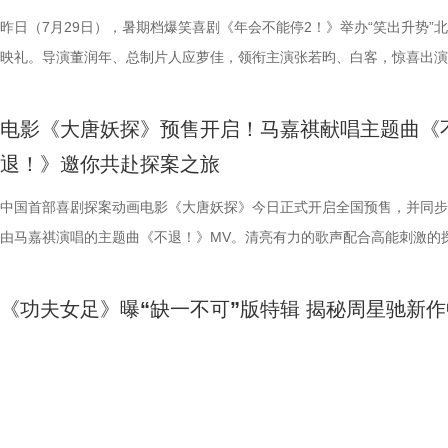
传播有限公司、中青新影文化传媒（海南）有限公司出品，正在爆笑热映
性。伴随观影热度持续攀升，“猴子大闹众和”“小学奥数题”“打脸反击”等
动，分享观影感受。导演董润年分享关于“三味真火”包子铺摆放“太上老君
标待人的行事风格与自家领导完美重合；主创更复刻片中扇巴掌名场面，
误会接连爆发：颜立尧被现任质问动心无从辩解，程砚的出现让苏明仪情
压迫感直击而来，再度点燃全球老玩家情怀。 封面图_26.jpg 电影《街
昨日（7月29日），暑期档爆笑喜剧《年会不能停2！》举办“笑出升势”
场面火速出圈，全网刷屏玩梗，传播声势持续走高。“笑到崩溃”“全场爆
幕后创作巧思，他指出炼丹炉里反复熔炼才能成就一颗仙丹，影片无限循
影片这次是打工人“嘴替 + 手替”，双重解压爽感拉满。 4.jpg 3.jpg 谈及
溃，颜立尧和程砚大打出手......故事拉扯感持续升级。预告结尾单车告白
王》（暂译）故事聚焦1993年世界格斗大赛，赛场之内拳脚交锋、知名
映礼。导演董润年、总制片人应萝佳，领衔主演张若昀、白客，惊喜出演
停”等真实反馈层出不穷，再度印证影片实打实的高密度笑点。更有观众
意义本质与此相同，同时也是呼应第一部金银角大王的隐藏彩蛋。总制片
心创作，导演董润年现场透露故事有取材近年真实采访素材，无限流设定
名场面，与毕业分手的泪目画面形成鲜明对比，将少年爱而不得的青春遗
番上演；赛场之下邪恶组织暗流涌动，利用地下笼斗、全球赛事酝酿巨大
菲，特别出演田雨、王耀庆，友情出演李乃文、李晨，主演童漠男、闫佩
电影是“打工人的最强续命神器”，盛赞角色马杰为“今年银幕第一乳腺恩人
萝佳的走心发言令观众动容，她坦言《年会不能停！2》创作最大的动力
下，内核依旧聚焦普通人在职场遭遇的现实困境。总制片人应萝佳表示对
至顶点。 影片横跨十年光阴，高中时期身为风纪股长的苏明仪
谋。隆不仅要直面昔日战友的宿命对决，还要迎战布兰卡这类能力诡异、
吕星辰等主创悉数亮相，现场分享创作巧思与幕后故事。同时，路演也将
电影《大唐妖探》预售开启！马嘉祺献唱主题曲《
生动道出观影过程中酣畅淋漓、解压放松的极致爽感。 8.jpg 9.jpg 与此
于观众，真诚希望大家能在笑声中消解职场的烦恼、拥有很多幸运。现场
中极具仪式感的年会戏份，剧组特意沿用第一部同款拍摄场地，保留情怀
登记违纪之名靠近随性不羁的颜立尧，把心动藏进每一次记名；程砚始终
凶悍的特殊格斗家，多重危机交织，对决悬念拉满。影片已定档2026年1
日开启，主创们将在青岛、杭州、上海、深圳、成都、郑州六城陆续与观
退！》邀你共赴探案之旅
影片的深度内核与温情共鸣向内容也在持续发酵，不同于前作“大点名”的
整活接连不断，张若昀、白客神还原“三顾茅庐”名场面，乱讲“PPT”精神
续，在她眼中，年会戏份的本质是打工人的精神寄托，这也是贯穿整个系
守在少女身后，将满腔爱意独自封存，始终没有勇气袒露心意。同龄人肆
16日北美上映。 地下笼斗氛围拉满 经典招式高燃呈现 这支单人预告以
面。 自开启限时点映以来，电影密集的爆笑笑点、脑洞大开的
戏剧表达，本片结尾刘奔的高燃点名名场面，让一众踏实肯干、默默付出
魔性抽象，引得台下笑声此起彼伏。张若昀更是喜提一把“教育之剑”，一
精神内核。张若昀与观众同样感动于片尾演讲戏份，直言“个人力量很难
霍青春，三人却被迫提前面对情爱纠葛与成长别离，那些藏在盛夏、止于
黑张力的斗兽场牢笼拉开序幕。铁笼栏杆之内，无数被囚禁者疯狂冲撞栏
叙事，搭配燃爽的逆袭情节，持续收获广大观众强烈共鸣。影片讲述了新
中国首部喜剧探案动画电影《大唐妖探》今日正式开启全国预售，并同步
层从业者被看见、被认可，这一细腻呈现瞬间戳中无数观众的心声，不少
断刘奔的奥数烦恼。面对观众的“求扇”名单，白客幽默在线“普法”，现场
结构性问题”，真正改变环境的力量藏在每一个普通打工人身上；白客谈
的心动，最终化作跨越十年无法抹平的青春怅惘。 塑造多元暗
将这场生死擂台的狂暴气息推向极致。转瞬之间，牢笼深处电光骤然闪烁
工人“癫疯”相见，群像集结大乱“逗”，爆梗整活不能停的全新脑洞故事，
由马嘉祺演唱的主题曲《不退！》MV。清亮有力的歌声配合高能刺激的
观影后表示“眼泪唰的一下就掉下来了”，共情感染力十足。影片正在爆笑
连连。接续青岛站主创跳舞名场面，在张若昀的歌声下，导演董润年与卢
杰的“打脸式反击”，调侃其反差感拉满的举动是“民谣风混搭摇滚风”；大
像 联动毕业季戳中青春离别共鸣 区别于市面上甜宠向青春片，
道覆盖高压电流的绿色兽形身影破土而出，布兰卡正式登场，野性威压瞬
润年执导，应萝佳担任总制片人，张若昀、白客、高叶领衔主演，大鹏、
片段，将狄少（声音出演 雷淞然）、阿萨（声音出演 张呈）不信天命、
映，结伴观影开怀大笑！ 电影《年会不能停！2》由北京合众睿客影视文
两位“开朗大男孩”即兴开跳，歌舞不能停，全场欢呼鼓掌更是热闹十足。
演现场更高歌一曲《我的未来不是梦》将场面直接拉回影片年会表演高燃
偷喜欢你》以写实笔触刻画两种截然不同的暗恋：苏明仪明目张胆、小心
卷整片斗兽场。 电光缠绕全身、蓬松鬃毛根根竖立，杰森・莫玛饰演的
菲惊喜出演，孙艺洲特别主演，田雨、王耀庆特别出演，李乃文、李晨、
妥协的态度诠释得淋漓尽致。 平台单曲图.jpg 影片由程腾执导，黄珉联
《功夫女足》曝“缺一不可”版特辑 揭秘周星驰新作
播有限公司、天津猫眼文化传媒有限公司、中国电影产业集团股份有限公
正在爆笑热映，今日至8月4日还将在上海、深圳、成都、郑州相继与大
落；田雨则幽默建议现场观众“送一张电影票给领导”，在欢乐中青岛站路
的单向奔赴，程砚沉默隐忍、不求回应的长久守护，两种隐秘心事交织，
遵从游戏形象，绿色兽化皮肤、锋利爪牙与狂暴体态高度还原玩家记忆中
奋强友情出演，童漠男、酷酷的滕、闫佩伦主演，钟汉良特邀出演。影片
演，雷淞然、张呈（排名不分先后）领衔声音出演，将于8月8日全国上
的新人力量
儒意电影娱乐股份有限公司、上海有态度文化传播有限公司、中青新影文
面，带来更多欢声笑语。 电影《年会不能停！2》由北京合众睿客影视文
满落幕。8月1日，与搭子结伴走进电影院共享欢乐盛宴。 5.jpg 限时点
极具共鸣的青春情感群像。影片紧扣 “毕业季就是分手季” 这一大众青春
林兽人。登场瞬间，周身不断迸发噼啪电光，完美呈现布兰卡特有的雷电
眼、淘票票点映评分9.6，目前火热预售中，8月1日，全国上映，一起走
售现已开启，可提前购票共赴这场欢乐探案之旅。 主题曲《不退！》MV
媒（海南）有限公司出品，正在爆笑热映。
播有限公司、天津猫眼文化传媒有限公司、中国电影产业集团股份有限公
爆棚 爆笑解压高分认证 电影《年会不能停2！》此前已于7月25日至26
把夏日心动与毕业离别绑定，点明年少情爱最大的遗憾 便是盛夏热烈相
力。预告最令玩家热血沸腾的名场面紧随而至：布兰卡屈膝蓄力，身躯猛
院越笑越大「升」！ “笑出升势”北京首映礼圆满举行 主创爆笑
上线 声声铿锵勾勒热血无畏 此次释出的主题曲《不退！》由马嘉祺倾情
由周星驰执导、编剧，张小斐、迪丽热巴、张艺兴领衔主演，刘嘉玲、佐
儒意电影娱乐股份有限公司、上海有态度文化传播有限公司、中青新影文
多城限时点映，首轮点映开启后即好评刷屏、爆笑认证，为呼应广大观众
抵不过毕业分离，一句 “为你好” 成为分开最无力的借口，道尽少年相爱
缩成球状，全身电流同步爆发，高速旋转直冲向前，呈现经典回旋撞招式
现场笑声不断 本次首映礼现场氛围热烈，董润年、应萝佳、张
唱。整首歌以热血张扬的摇滚曲风为基底，用硬朗有力的旋律与态度鲜明
特别出演，艾米、雪野、蔡思贝、胡予安、倪好特别介绍的喜剧电影《功
媒（海南）有限公司出品，正在爆笑热映。
呼声，将笑声传递至更多城市，7月27日至28日再进一步开启全国限时点
守难的笨拙与心酸。 影片延续台湾青春片标志性氛围感镜头，
速翻滚带起强劲气流，冲击力视觉效果拉满，短短数十秒的片段里，既展
昀、白客等主创佩戴专属工牌道具亮相，庄达菲、李乃文随身携带与角色
词，搭配马嘉祺清亮且极具穿透力的高音，将少年身处困局绝不退缩的锐
足》燃爽热映中，今日影片发布“缺一不可”版特辑。特辑完美传递了“周