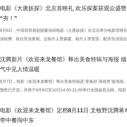
流，研讨成果丰硕。影片讲述了“缺心眼”刘奔与“没脾气”马杰包子铺“癫疯
电影《大唐妖探》北京首映礼 欢乐探案获观众盛赞
遇、喜提“无限流体验卡”，由此开启掀桌狂欢、打脸逆袭的全新脑洞故事
“夯！”
董润年执导，应萝佳担任总制片人，张若昀、白客、高叶领衔主演，大鹏
达菲惊喜出演，孙艺洲特别主演，田雨、王耀庆特别出演，李乃文、李晨
8月6日，中国首部喜剧探案动画电影《大唐妖探》在北京举办电影首映
阳奋强友情出演，童漠男、酷酷的滕、闫佩伦主演，钟汉良特邀出演。影
演程腾、联合导演黄珉、总制片人曹紫建、制片人李莹莹，配音导演张喆
眼电影开分9.6，正在爆笑热映，一起走进影院越笑越大「升」！
白指导程寅，领衔声音出演雷淞然、张呈（排名不分先后），声音出演郭
尾彩蛋全员舞力全开 魔性洗脑解锁狂欢时刻 今日，电影《年会
建、蔡海婷、范哲琛等主创悉数亮相，分享幕后趣事，并与现场观众热情
沈腾新片《欢迎来龙餐馆》释出美食特辑与海报 烟
停！2》惊喜释出“阳光开朗大男孩”彩蛋，全员集结放飞热舞，以魔性洗
交流。 影片讲述了立志成为“长安第一神探”的天才少年狄少（
气中见人情温暖
场面，为观众献上一场专属打工人的解压狂欢盛宴。随着音乐声响起，霓
演 雷淞然）与初入长安的狼妖实习捕快阿萨（声音出演 张呈）在机关长
闪烁，沉闷的办公室一秒切换热舞现场，张若昀、白客、高叶、孙艺洲率
开启了一段笑闹互怼的刺激探案之旅。自定档以来，影片以其新奇的世界
8月7日，电影《欢迎来龙餐馆》释出美食特辑及“菜备好 请就胃”版海报
动全体员工律动起舞，将所有工作统统抛之脑后；田雨、王耀庆、童漠男
欢乐热血的冒险故事，以及“喜剧+探案”的类型创新，引发了无数观众的
预售已开启，并将于8月8日至10日14:00-21:00举行全国超前点映。电
酷的滕、闫佩伦更是解锁各式魔性舞姿，笑料百出；李乃文、欧阳奋强单
论。影片将于8月22日全国上映，8月7日多城特别放映、8月8日—9日全
迎来龙餐馆》作为战争美食喜剧大片，讲述了中国厨师徐福（沈腾 饰）
solo气场拉满，霸气夺人；李晨、钟汉良双人舞同样舞出风采、看点十足
前点映火热进行中，预售现已全面开启。 主创齐聚畅聊 幕后分
远赴中东谋生，在当地与餐馆经理马俊生（蒋奇明 饰）相识，并共同打
电影《欢迎来龙餐馆》定档8月11日 文牧野沈腾蒋
和集团全员卸下压力，跟随舞步一扫疲惫。自影片上映后，这一彩蛋也成
货满满 活动现场趣味互动接连不断，有观众特意带来鲁班锁，
馆，将中华美食带入异乡。在餐馆经营逐渐步入正轨之际，战火骤然降临
带中餐闯中东
片一大出圈名场面，首映礼、路演现场，主创更是零帧起跳，嗨舞不能停
主创现场上手挑战，将片中巧思满满的机关设定延伸至现实；更有观众专
人被迫卷入动荡之中，在生存与抉择间面对命运考验。美食特辑以徐福、