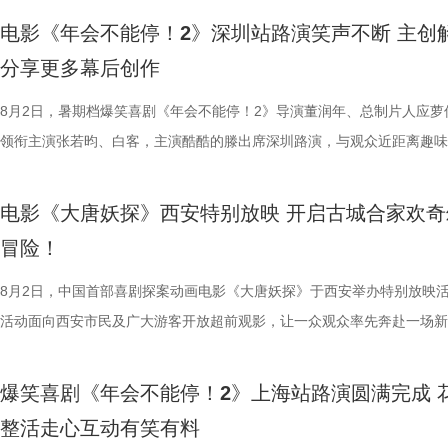
矛盾。 现场专家亦充分肯定影片创新价值，中国电影评论学会
合家庭观众看的一部电影——孩子看冒险和主角搭档，家长也能感受其中
味，也折射出每个角色不同的性格底色与处世方式。 美食特辑
情出演。 海报.jpg 沈腾勇闯中东做地道中餐 携手蒋奇明演绎战火下的小
演热情似火 欢笑声中圆满收官 郑州站路演映后交流全程氛围热烈，董润
事。现场不同年龄、职业的观众走心分享观影感受，全程欢笑与掌声交织
电影《年会不能停！2》深圳站路演笑声不断 主创
饶曙光称其是兼具深度的高级讽刺喜剧，以循环叙事拓宽国产喜剧表达边
与真挚。 大小观众踊跃分享 欢乐冒险获全龄观众好评
餐馆的日常与各个人物关系自然融合，在轻松、愉快的氛围中传递出更具
困境 电影《欢迎来龙餐馆》聚焦中东的中餐馆里徐福与马俊生在战火中
应萝佳、张若昀、白客、田雨、欧阳奋强等一众主创与不同年龄、职业的
片讲述了“缺心眼”刘奔与“没脾气”马杰包子铺“癫疯”相遇、喜提“无限流体
分享更多幕后创作
中国电影制片人协会理事长焦宏奋对影片记录新时代青年职场生态的时代
动现场不仅有主创们干货满满的分享，还有演员谭卓、雪野，喜剧演员周
的生活气息。为了将色香味俱全的中式美食真实呈现在银幕之上，剧组专
和羁绊，从烟火日常到战争突发，原本稳定的生活被打破，个体被卷入更
齐聚于此，既有轻松欢乐的趣味互动，也有直击人心的走心分享。现场欢
卡”，由此开启掀桌狂欢、打脸逆袭的全新脑洞故事，由董润年执导，应
给予高度认可，称其是对外讲好中国故事的优质载体；中央宣传部数字节
男、罗圣灯、黄金豆，动画导演赵霁、李夏、梁旋等业内嘉宾前来观影并
建了美食团队，与文牧野导演、美术指导反复打磨菜品，从食材选择到烹
时代动荡之中。在不断逼近的现实压力下，小人物的去留、选择与命运走
围拉满，张若昀、白客现场比心，大喊“不要小看我们之间的羁绊啊！”，
担任总制片人，张若昀、白客、高叶领衔主演，大鹏、庄达菲惊喜出演，
8月2日，暑期档爆笑喜剧《年会不能停！2》导演董润年、总制片人应萝
心主任张红称赞影片职场刻画犀利鲜活，笑点与现实议题巧妙融合，全片
观影感受。谭卓真诚赞道：“中国的动画越来越有自己的模样了，建模技
式，前后尝试了二三十道菜式。其中一口直径两米多的大铁锅尤为吸睛，
成为故事展开的核心。 1沈腾.jpg 2蒋奇明.jpg 在此次发布的定档预告中
声此起彼伏；化身“诸葛卧龙”的白客现场为其余主创匹配《三国演义》人
洲特别主演，田雨、王耀庆特别出演，李乃文、李晨、欧阳奋强友情出演
领衔主演张若昀、白客，主演酷酷的滕出席深圳路演，与观众近距离趣味
感十足；北京文艺评论家协会主席王一川提出影片独创“喜悲融正”美学，
越来越棒。我看得意犹未尽，有太多好看的画面和场景，非常期待第二部
甚至需要借助滑轮才能开启。这道菜将中东烤鱼融入东北铁锅炖的融合创
沈腾饰演的徐福一声“上菜”，菜品热气上桌，龙餐馆的日常徐徐展开。徐
张若昀饰演的刘奔对标刘备，欧阳奋强饰演的董事长类比献帝，几人现场
漠男、酷酷的滕、闫佩伦主演，钟汉良特邀出演。影片猫眼电影开分9.6
动，畅聊创作细节与名场面，一路笑声不断。影片讲述了“缺心眼”刘奔与
化循环叙事包裹职场异化的悲剧内核，完成价值升华。亦有中国艺术研究
周铁男则称赞“这是一部诚意满满的原创动画电影。”而罗圣灯更是在观影
不同饮食文化在碰撞中，呈现出新鲜感与奇特的视觉。随着一道道菜肴陆
蒋奇明饰演的马俊生分工合作，在轻松热闹的氛围下，将餐馆经营得井井
抛梗调侃，轻松欢乐。 谈及影片结尾刘奔高燃点名之后的去留问题，导
在爆笑热映，一起走进影院越笑越大「升」！ 成都站路演顺利
气”马杰包子铺“癫疯”相遇、喜提“无限流体验卡”，由此开启掀桌狂欢、打
电影《大唐妖探》西安特别放映 开启古城合家欢奇
视研究所所长赵卫防、中国电影评论学会常务副会长张卫等专家一致认为
中落泪，并表示很喜欢这部电影的风格：“把大唐重新架构了一下，变成
锅，热气升腾、香气弥漫，食客围坐之间的热闹场面，不仅呈现出浓郁鲜
条。徐福凭借地道的中餐手艺，让这间小店在异国逐渐打开局面，生意日
年和总制片人应萝佳分别给出不同答案：导演董润年认为刘奔经历多年循
欢笑温情双向在线 成都站路演映后，导演董润年、总制片人应
袭的全新脑洞故事，由董润年执导，应萝佳担任总制片人，张若昀、白客
冒险！
限流不是弱化现实主义，而是用魔幻隐喻放大现实荒诞，影片大胆突破前
关满满的度假胜地。” 台下其他观众的分享同样踊跃，一位驱车
生活气息，也让人与人之间的情感在一餐一饭中被悄然连接。美食特辑的
火。烤全羊、铁锅炖等中式美食在异国他乡接连登场，呈现出一派火热的
已看淡得失，不在乎去留，而胡董事长清楚公司管理弊病，认可刘奔的想
携张若昀、白客、庄达菲、孙艺洲、田雨、欧阳奋强等一众主创现身，整
叶领衔主演，大鹏、庄达菲惊喜出演，孙艺洲特别主演，田雨、王耀庆特
架，为国产喜剧题材影片提供宝贵创作样本。整场研讨会好评如潮，业界
小时带孩子赶来的妈妈感慨：“咱们中国的《山海经》、榫卯结构，这些
尾，文牧野导演道出“在徐福眼里，没有什么事儿是比好好吃饭更重要的了
景象。然而，突如其来的战火打破平静，炮声骤起，熟悉的日常被迫中断
初心，会尽力留下他；总制片人应萝佳则从企业发展视角进行分析，称刘
后交流兼具趣味互动与走心分享，收获现场观众热烈反响。现场观众发起
演，李乃文、李晨、欧阳奋强友情出演，童漠男、酷酷的滕、闫佩伦主演
8月2日，中国首部喜剧探案动画电影《大唐妖探》于西安举办特别放映
一致认可影片兼具艺术创新、现实温度与市场潜力，为主创持续深耕现实
西应该让孩子们见识到。”一位带着弟弟前来观影的姐姐分享道：“我弟弟
朴素表达，让这份关于生存与温暖的理解更具分量。美食特辑在展现温暖
火逐渐席卷整座城市。镜头在美食与硝烟之间快速切换，一边是孩子围在
发言极具正向价值，公司若将其开除极易引发危机，高层势必会力保他。
表情管理小游戏，结合加班、功劳被抢、团建取消等各类扎心场景让各位
汉良特邀出演。影片猫眼电影开分9.6，正在爆笑热映，一起走进影院越
活动面向西安市民及广大游客开放超前观影，让一众观众率先奔赴一场新
材、打造兼顾共情与深度的作品奠定了坚实信心。 电影《年会
11岁，被探案剧情牢牢吸引住。我个人也很喜欢借着破案带出的盛唐市
的同时，也进一步凸显出创作团队对人物关系与叙事质感的细致打磨，让
边学做菜，另一边却是孩子们接受军事训练，一边是热油翻滚，一边是战
不同维度的解读，让观众对年会落幕之后的故事走向有了更多想象空间。
整活演绎，金句频出、笑点拉满；还有观众送趣味锦旗、请主创复刻Bob
大「升」！ 1.jpg 2.jpg 深圳路演欢乐举行 主创趣谈幕后创作 深圳站路
乐的大唐探案之旅，沉浸式体验“机关长安城”独具韵味的东方美学与震撼
停！2》由北京合众睿客影视文化传播有限公司、天津猫眼文化传媒有限
情，中式机关设计也很有巧思。”还有一位带着孩子二刷的家长表示：“孩
好菜与一段故事在影像中形成彼此映照。 厨房三人组定格龙餐
飞。预告前半段喜感松弛，后半段局势陡转，也让这部战争题材影片呈现
还有小观众大胆发言，在线喊话主创助力“取消暑假作业”，其家长盛赞影
牌比心名场面等，各类花活接连呈现，笑声此起彼伏。 导演董
场，董润年、应萝佳、张若昀、白客、酷酷的滕等主创齐聚亮相，现场多
觉奇观。不少携孩子一同观影的家长纷纷表示：“孩子看得很开心”“让孩
爆笑喜剧《年会不能停！2》上海站路演圆满完成 
司、中国电影产业集团股份有限公司、儒意电影娱乐股份有限公司、上海
别喜欢龙宫浴场、百妖夜行的情节。这个电影特别适合全家一起看，不光
馨日常 色香味承载和平表达 同步释出的“菜备好 请就胃”版海报
同于以往的面貌。身处动荡之中，徐福和马俊生也被裹挟，甚至被爆炸波
点极度适配全家观看，现场笑声迭起，欢乐四溢。更有一位三刷观众表示
解读影片循环设定暗含人生成长的隐喻，他以刘奔、马杰示例，称当真正
刷、三刷观众踊跃分享新的感悟和发现，还有不少亲子观众到场观影，与
到了传统文化的魅力”。影片由程腾执导，黄珉联合导演，雷淞然、张呈
整活走心互动有笑有料
度文化传播有限公司、中青新影文化传媒（海南）有限公司出品，正在爆
友能参与探案，大朋友也能感受到人与妖之间的大爱与温情。”现场还有
龙餐馆后厨的备菜日常切分为层层展开的窗口式结构，徐福、马俊生、赛
预告结尾，一句“徐先生，你真觉得这战争跟你没关系吗？”警告声响起，
分别带孩子和母亲一刷、二刷，一家人各有感悟，共享欢乐与共鸣。即将
自己内心所求就能跳出循环；谈及现实与理想主义的冲突，总制片人应萝
共同嗨聊，氛围热烈。现场趣味互动花样不断，张若昀复刻假面骑士、全
名不分先后）领衔声音出演，将于8月8日全国上映，目前正在火热预售