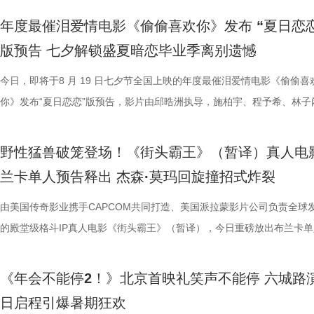
限公司、中国电影产业集团股份有限公司、儒意电影娱乐股份有限公司、
腾此次也在角色塑造上呈现出更为深沉与内敛的一面，其饰演的中国大厨
娱乐股份有限公司、上海有态度文化传播有限公司、中青新影文化传媒（
观影全程极致解压，爽感贯穿始终。张若昀、白客“卧龙凤雏”碰撞出全新
大家分享了《阳光开朗大男孩》舞蹈排练的趣味幕后。 4.jpg 3.jpg 高分
束后，不少家长纷纷给出好评，表示影片“十分有趣”。有家长表示孩子不
提问的情景设置，孙艺洲、田雨、王耀庆、范湉湉临场抖出各类高情商回
友情出演，童漠男、酷酷的滕、闫佩伦主演，钟汉良特邀出演。影片爆笑
享幕后趣闻，将7月29日北京首映礼的笑声一直延续至青岛路演，今日至8
年度最催泪爱情电影《偷偷喜欢你》发布 “夏日恋恋
军（上海）影业有限公司、北京元气娱乐文化有限公司、浙江开心麻花影
福，从后厨掌勺时的沉稳从容，到突遭战火时的紧张与失措，人物命运在
南）有限公司出品，正在爆笑热映。
反应，高叶化身理想上班搭子，搭档大鹏、庄达菲、孙艺洲、田雨、王耀
评如潮 嗨爽爆笑后劲十足 电影《年会不能停！2》以脑洞大开的全新故
程看得投入、看得开心，更在轻松的观影过程中接触到丰富的唐代传统文
引得台下掌声连连；全员歌舞成为每站路演固定保留环节，《阳光开朗大
中，一起走进影院越笑越大「升」！ 全国热映中爆笑不能停 口碑热度持
日还将继续在杭州、上海、深圳、成都、郑州五城与大家爆笑相见。此前
版预告 七夕解锁盛夏暗恋毕业季离别遗憾
限公司、东阳浦天影视文化有限公司、北京上狮文化集团有限公司、上海
反差中层层展开。预告结尾的一声警告，让徐福的处境愈发扑朔迷离，不
一众实力派演员，精准拿捏不同层级人物的鲜活状态，为观众输出接连不
观众献上一场爆笑爆爽的极致观影盛宴。目前影片猫眼电影开分高达9.6
这部电影也激发了孩子对传统文化与东方美学的探索兴趣，真正实现了“
孩》音乐声响起，张若昀、白客歌声助兴，其余主创零帧起跳，现场氛围
升 同步释出的今日上映新媒体图，将癫狂抽象进行到底。巨大红色键盘
点映期间，影片上座率累计三次登顶，口碑认证、预售票房一路上涨，目
影视制作有限公司出品，影片将于8月11日全国上映，预售已开启，8月8
他揪心动荡又未知的命运。蒋奇明则以他一贯的细腻表演，演绎出角色的
爆笑桥段。 不少观众看完直呼 “完全演我上班日常”“整场笑到停
平台好评层出不穷，从密集笑点塑造、完整角色弧光、犀利叙事节奏到深
育人、寓教于乐”的效果。现场的小朋友们也纷纷分享观影感受，直言“机
火爆。惊喜嘉宾钟楚曦现身观众席，真诚分享观影感受，她表示刘奔这个
上，全员姿势神态魔性夸张，把当代打工人“不想工作只想发疯”的精神状
映及预售总票房已突破3000万，猫眼电影点映开分9.6、淘票票点映开分9
今日，即将于8 月 19 日七夕节全国上映的年度最催泪爱情电影《偷偷喜
10日14:00-21:00举行全国超前点映。
张力。首次搭档的二人以戏里戏外的默契，碰撞出全新的火花，共同推动
来，看得太解气”“和同事边看边共鸣，笑到拍大腿”。带娃观影的家长也
实内核，全维度收获观众一致盛赞。主角刘奔 “屠龙少年终成恶龙” 的细
太酷了”“看得非常开心”。此次观影后，观众们也更加期待这部暑期国漫
“让我们都变成更好的人”，收获全场欢呼鼓掌。 4.jpg 3.jpg 导演董润年
释得淋漓尽致。自《年会不能停！2》限时点映开启后，“爆笑”“解压”“解气
高分加持笑“升”不能停。 1.jpg 影片讲述了新老打工人“癫疯”相见，群像
你》发布“夏日恋恋”版预告，影片由邱晧洲执导，施柏宇、程予希、林子
的情感张力层层递进，也让观众对这部在战火中淬炼人性的作品更添期待。
评，坦言影片笑点轻松，无晦涩内容，亲子同看全程欢乐，全家观影适配
转变极具冲击力，最终幡然醒悟点名的高燃片段更完整撑起故事层次感，
日登陆全国影院，相约家人朋友共赴一场妙趣横生的大唐奇幻冒险。 4.jp
影片细节，透露片中《题菊花》一诗的作者黄巢，以及创作背景与刘奔存
爽”等口碑关键词全网刷屏，以最直观的情绪感受，全方位肯定影片纯粹
乱“逗”，爆梗整活不能停的全新脑洞故事，由董润年执导，应萝佳担任总
衔主演。该预告以盛夏校园为底色，完整铺展三人错综复杂的暗恋拉扯，
苏苏.jpg 7丽娜.jpg 电影《欢迎来龙餐馆》由坏猴子（上海）文化传播有
满。影片牢牢抓住大众情绪需求，以纯粹畅快的喜剧质感俘获全年龄段观
少观众深受触动；刘马组合借助无限流外挂“癫疯”冲击，全程高能输出，
5.jpg 电影《大唐妖探》由深圳千万间影业有限公司、冰滴映画影视传媒(
性关联；面对观众提出的对于当下“社会化”议题的困惑，总制片人应萝佳
的爆笑喜剧气质。今日电影全国上映，口碑热度更是持续攀升，全新设定
人，张若昀、白客、高叶领衔主演，大鹏、庄达菲惊喜出演，孙艺洲特别
女单向奔赴的心动、少年隐忍沉默的守护、毕业即分手的青春遗憾尽数呈
野性猛兽破笼登场！《街头霸王》（暂译）真人电
司、北京大麦娱乐文化有限公司、中国电影产业集团股份有限公司、儒意
兼具直击人心的情感共鸣。影片正在爆笑热映，和朋友家人一起走进影院
影的爆笑氛围与打工人的解压爽感双双拉到极致。 5.jpg 6.jpg 7.jpg 与
有限公司、天津猫眼微影文化传媒有限公司、北京梦之城文化有限公司、
分享亲身经历，她认为认清自己想做什么，便朝着这个方向稳步前行，不
“无限流”脑洞大开，在极致喜感之外再叠加惊喜观感，被网友亲切称呼为
演，田雨、王耀庆特别出演，李乃文、李晨、欧阳奋强友情出演，童漠男
延续台式青春细腻治愈的叙事质感，用满是烟火气的校园日常，戳中所有
兰卡单人预告释出 杰森·莫玛回旋撞招式炸裂
娱乐股份有限公司、梦将军（上海）影业有限公司、北京元气娱乐文化有
浸式收获一场痛快解压的欢乐观影之旅。 电影《年会不能停！2
时，影片层层撕开欺上媚下、裙带关系、无效内卷、形式主义等各类现实
蓝海影视文化集团股份有限公司、郭帆（北京）影业有限公司、深圳市一
求融入不适应的环境；张若昀也带来自己的感悟，称坚持本心和“社会化”
人最强外挂”。刘马组合喜提金手指在众和集团一路卡bug打怪升级，爆
酷的滕、闫佩伦主演，钟汉良特邀出演。影片目前火热预售中，8月1日
在夏日里不敢宣之于口的年少心事。 盛夏心事尽数展露 三角爱
司、浙江开心麻花影业有限公司、东阳浦天影视文化有限公司、北京上狮
北京合众睿客影视文化传播有限公司、天津猫眼文化传媒有限公司、中国
象，精准戳中打工人爽点，让观众在捧腹大笑后亦获得深层的情感释放与
艺文化传媒有限公司、北京千万间文化传播有限公司、北京萌谷文化传媒
矛盾，找到自己的定位，也可以在秩序中稍作改变；白客则引用《出师表
爽感层层升级，“狂扇巴掌”的高燃名场面更是让网友直呼“爽得乳腺通畅”“
上映，一起走进影院越笑越大「升」！ 2.jpg 青岛路演全场热情拉满 花
织甜蜜与离别酸涩 此次发布的“夏日恋恋” 版预告以苏明仪第一
由美国传奇影业携手CAPCOM共同打造、美国派拉蒙影片公司负责全球
集团有限公司、上海儒意影视制作有限公司出品，影片将于8月11日全国
产业集团股份有限公司、儒意电影娱乐股份有限公司、上海有态度文化传
鸣。随着口碑持续走高，越来越多的观众选择二刷三刷，“全程爆笑”“很
公司、北京微梦创科网络技术有限公司出品，将于8月8日全国上映，正
表达观点，一句“亲贤臣，远小人，此先汉所以兴隆也；亲小人，远贤臣
掌下去整个人都通透了”。荒诞又真实的现实刻画也令人感同身受、共鸣
笑点共鸣双在线 青岛路演现场互动氛围热烈十足，董润年、应萝佳，张
切入，开篇便直白袒露少女暗恋：她总能在人群一眼望见颜立尧，偷偷坐
的殿堂级格斗IP真人电影《街头霸王》（暂译），今日重磅放出布兰卡单
映，8月8日至10日14:00-21:00举行全国超前点映。
限公司、中青新影文化传媒（海南）有限公司出品，正在爆笑热映。
笑成这样了”“看完就一个字爽”的自来水短评依然刷屏不断。这个暑假，
预售中！此外，电影8月4日-7日多城特别放映惊喜加码，欢迎观众抢先
后汉所以倾颓也”，令现场笑声四起，同时也引人回味深思。 6.jpg 5.jpg 7.
满，不少影评人盛赞其轻松的喜剧外壳下，是一把刺向现实职场乱象的利
白客、大鹏、田雨集结花式整活玩梗，戳中观众笑点，同时走心互动直击
偷拍骑车的他，即便被闺蜜戳中心事仍嘴硬不肯承认；镜头切换至颜立尧
告。作为街霸系列辨识度拉满的野性格斗家，由杰森・莫玛颠覆形象饰演
院看《年会不能停！2》，解压不能停、快乐不能停。 电影《年会不能停
锁长安奇案！
影片全国热映口碑走高 爆笑燃爽解压共鸣 电影《年会不能停！2》正式
既有娱乐爽感，亦有现实温度。影片正在爆笑热映，和搭子走进影院享受
心。张若昀与白客现场接受观众挑战，对视十秒比拼剪刀石头布，几局博
角，他因保健室被苏明仪细心照料对她产生了兴趣，当风吹落的帽子被他
兰卡携雷电之力震撼登场，笼斗绝境、兽化嘶吼、回旋撞等完整亮相，带
《年会不能停2！》北京首映礼笑声不能停 六城路
2》由北京合众睿客影视文化传播有限公司、天津猫眼文化传媒有限公司
线后，猫眼电影开分9.6，各大媒体平台收获海量好评，“好看好笑好爽”的
酣畅淋漓的观影体验。 杭州站路演顺利举行 主创嗨聊互动笑声不断 昨日
翻全场；大鹏现身惊喜拉满，谈及这次年会表演笑称心情非常激动，更爆
戴上、下雨天他带着她躲雨等细碎画面，铺展出两人暗藏情愫的双向试探
汁原味的游戏经典设定，作为丛林的电击猛兽，布兰卡以其独特的野性魅
日启程引爆暑期狂欢
国电影产业集团股份有限公司、儒意电影娱乐股份有限公司、上海有态度
好”评价构成观众热议高频词汇，精准凸显影片纯粹的喜剧质感与超强解
小分队董润年、应萝佳、张若昀、白客、卢庚戌集结杭州站，与观众欢乐
时与白客“在台上吸氧把歌唱完”；还有观众称田雨饰演的 Bob 总甩手掌
当苏明仪主动追问心意，颜立尧的沉默，瞬间击碎少女的满心期待。随着
强大的电击能力在游戏中成为了众多玩家的心头好，这次从游戏到屏幕，