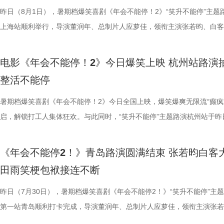
映。
小男孩激动地表示：“这部电影我给到夯！看到中国动画出了这么一部新
人穿插其间，与食材一同构成一幅鲜活而具体的烟火图景。画面以食材与
人们对故事走向的好奇，龙餐馆在战火中会遭遇什么？徐福与马俊生的生
之时，全体主创向现场观众致以诚挚谢意，现场更趣味玩梗为张若昀送上
合亲身经历，坦言看清现实后依旧坚守理想主义才是独属于自己的人生底
择“马”系人设、一起说“爱你呦”等整活轮番上演，欢声笑语贯穿全程。 现
1.jpg 此次影片选择在西安开启特别放映，正是出于对千年长安盛唐底蕴
昨日（8月1日），暑期档爆笑喜剧《年会不能停！2》“笑升不能停”主题
品，我十分欣慰！”语气一本正经，惹得全场欢笑鼓掌。作为中国首部喜
为主要视觉元素，龙餐馆的烟火气与异域氛围交相辉映，碰撞出中外文化
将走向何方？ 4赛夫.jpg 3沈腾 蒋奇明.jpg 文牧野带领新组合碰撞新火花
祝福，爆笑声四起，整场路演就在欢笑与温情交织的氛围中圆满收官。
真挚发言令现场观众动容落泪；张若昀亦对此有所解读，他表示刘奔虽被
众提问刘马组合穿越闯关是否也对应《西游记》里师徒取经的情节，导演
敬。影片以万国来朝的大唐为故事背景，将机械动能与唐代都市风貌相融
上海站顺利举行，导演董润年、总制片人应萝佳，领衔主演张若昀、白客
案动画，《大唐妖探》以全年龄适配的合家欢质感，点燃了暑期档家庭观
的别样火花。画面既呈现出开灶前的充分准备，也将“好好吃饭”的氛围具
好吃饭传递最朴素的温暖 同步发布的定档海报，龙餐馆主厨徐福站在红
3.jpg4.jpg 爆笑喜剧引燃观影热潮 多元受众共赴欢乐之旅 电影《年会不
蒙尘却从未熄灭过理想火种，只要时机环境合适，每个人都愿意为理想再
年一连分享影片与四大名著关联的多个隐喻巧思：除去《西游记》，马杰
参照唐代长安“二市一百零八坊”的城市布局，打造出一座前所未见的“机
别主演孙艺洲，特别出演田雨、王耀庆，主演范湉湉齐聚现场，畅聊台前
观影期待。 电影《大唐妖探》由深圳千万间影业有限公司、冰
化。在温暖的光线中，呈现出三人之间如同亲人般的亲密关系，也展现出
前，身后巨幅龙纹折扇展开，东方韵味十足。身前一桌中式菜品依次铺陈
2》正在全国热映，高能欢乐戏份贯穿始终，沉浸式爆笑观影体验，让观
一番；面对年轻观众对未来职场的焦虑，白客送上通透的人生态度，他直
掌名场面对应《水浒传》除暴安良的侠义底色、片中 “卧龙凤雏”“三顾茅庐
城”。此外，主创团队还依托“八水绕长安”的经典水系布局，设计贯穿整
后，惊喜互动不断。影片已于昨日全国公映，猫眼电影开分9.6，爆笑爆
电影《年会不能停！2》今日爆笑上映 杭州站路演
画影视传媒（天津）有限公司、天津猫眼微影文化传媒有限公司、北京梦
的大片质感与人情温度。 在对于美食呈现的执着，体现出整个
带笑意的徐福专注掌勺，将酱汁淋入松鼠桂鱼之上，热气腾腾格外诱人。
底卸下生活与工作疲惫，收获满分解压爽感。张若昀与白客组成的刘马组
“做恶人也可以，做勇士也可以，做好人也可以，做‘坏人’也可以，只要你
设计出自《三国演义》，至于《红楼梦》的巧妙化用，导演更是风趣概括
的动力脉络，将大唐千年璀璨文明与奇巧精妙的机关创意完美融合，构建
感全网认证，口碑热度持续走高，成为暑期档打工人解压放松的狂欢盛宴
整活不能停
文化有限公司、幸福蓝海影视文化集团股份有限公司、郭帆（北京）影业
团队对细节的极致追求的创作态度。菜品设计围绕人物处境与时代背景，
之下，墙面弹痕与裂纹清晰可见，与前景的活色生香形成强烈反差，残酷
为全片一大亮点，二人一冲一稳，性格反差感拉满，碰撞发出源源不断的
自己能成为这个角色，并且愿意为一切后果负责，就可以”；庄达菲则分
“宝二爷直接变身董事长”。 他表示，创作时特意将中华传统文化融入故
具想象力的大唐奇幻都市图景。 2.jpg 作为暑期档适配全年龄段的合家
片讲述了“缺心眼”刘奔与“没脾气”马杰包子铺“癫疯”相遇、喜提“无限流体
公司、深圳市一怡以艺文化传媒有限公司、北京千万间文化传播有限公司
载情感记忆的家常味道，到龙餐馆中坚守正宗体系的餐厅菜式，再到特殊
安穿透画面，为这幅祥和图景铺上了一层无法忽视的战争底色。通过“美
花火，不少观众看完直呼“又癫又好看，越品越上头”。随着六城路演火热
怡然不内耗、勇敢追梦的角色内核，为观众送上 “四面八方皆是前方” 的
望观众观影时能读出独有的熟悉感与亲切感；制片人应萝佳谈及现实与理
电影，《大唐妖探》满足了大小观众双向适配的观影体验。对小朋友而言
卡”，由此开启掀桌狂欢、打脸逆袭的全新脑洞故事，由董润年执导，应
暑期档爆笑喜剧《年会不能停！2》今日全国上映，爆笑爆爽无限流“癫疯
京萌谷文化传媒有限公司、北京微梦创科网络技术有限公司出品，将于8月
下因地制宜的融合表达，逐步构建起影片完整而清晰的叙事脉络。为贴合
前硝烟在后”的对比，将日常烟火与流离动荡呈现在同一画面，一边是令
展，主创辗转多座城市近距离和影迷互动，映后现场笑声、欢呼声接连不
语；孙艺洲、田雨互评所饰演角色Peter和Bob的心眼，欧阳奋强也以片
义，她表示如果现实环境一时半会难以改变，不如先走进影院开心：“随
片跌宕起伏的探案冒险故事，能够让孩子在奇幻的机关世界中开拓眼界，
担任总制片人，张若昀、白客、高叶领衔主演，大鹏、庄达菲惊喜出演，
启，解锁打工人集体狂欢。与此同时，“笑升不能停”主题路演杭州站于昨
日全国上映，预售火热进行中。此外，8月7日多城特别放映、8月8日—9
饮食习惯，团队对菜单结构与烹饪方式反复推敲，并结合当地饮食习惯进
涎欲滴的厨房场景，一边是尚未散去的战争阴影，徐福则面带从容，游刃
来自各地的观众现场输出花式好评，真实口碑持续出圈扩散。影片在精准
长身份加入互动，上演众和高层互怼名场面，台上台下笑声不断。脱口秀
声集合越来越大，我们的勇气出现了，很多事情会慢慢发生变化”。谈及
在主角的冒险征程中收获勇气、善良与成长，汲取积极向上的价值观；对
洲特别主演，田雨、王耀庆特别出演，李乃文、李晨、欧阳奋强友情出演
利举行，导演董润年、总制片人应萝佳，领衔主演张若昀、白客，特别出
国超前点映均可正常购票观影，特殊场次（含已购票场次）周边照常发放
配，在保留中餐技法的同时实现文化语境的自然融入。所有出现在影片里
地烹饪佳肴，使得影片“好好吃饭”的情感，在非常时刻呈现出了新的温度
当代打工人内心的同时，也依靠纯粹的爆笑爽感俘获亲子家庭受众。“癫
嘻哈也惊喜现身并分享观影感受，称“完全演出了我和我同事们的日常”，
前后的成长变化，张若昀分别使用了“燃”和“登”两个字来概括不同阶段的
年观众而言，环环相扣、悬念十足的探案剧情极具观赏性，细节满满的大
漠男、酷酷的滕、闫佩伦主演，钟汉良特邀出演。影片爆笑热映中，一起
庚戌亮相现场，与观众展开热情互动，畅聊幕后趣闻。此前影片限时点映
《年会不能停2！》青岛路演圆满结束 张若昀白客
您全家抢先入城欢乐探案！
物均以“真实可食”为前提，在保证视觉表达的同时强调食物原本的色香味
义。 5李治廷.jpg 6老扎.jpg 文牧野导演作为国产现实主义商业片的探索
别真实，仿佛在演我上班日常”“带爸妈看完，没想到他们也全程笑不停”
满满。 影片笑点爽感双在线 全年龄观影适配满分 电
奔，还调侃前期刘奔一定会吐槽后期的自己；面对观众“选热爱还是选稳定
物、根植传统的文化内核，也让观众沉浸式感受大唐盛世的独特魅力与中
影院越笑越大「升」！ 2.jpg 1.jpg 上海站路演顺利举行 笑声掌声交织欢
爆棚，猫眼电影点映开分9.6、淘票票点映开分9.6，双平台高分认证，
田雨笑梗包袱接连不断
每一道菜既服务叙事，也具备生活质感。在战火背景之下，这些具体而鲜
《我不是药神》到《奇迹·笨小孩》，其作品始终在兼顾市场与作者表达
色好评强势印证，电影《年会不能停！2》适配各类观影人群，年轻人结
《年会不能停！2》正在全国院线火热公映，上映以来持续收获海量观众
择业难题，白客再度引用《出师表》表达观点：“开张圣听，以光先帝遗
统文化的深厚底蕴。 3.jpg 在西安特别放映的活动现场，不少家长专程
断 上海站路演映后见面，董润年、应萝佳、张若昀、白客、孙艺洲、田
情一路高涨。 影片讲述了“缺心眼”刘奔与“没脾气”马杰包子铺“癫疯”相遇
食物不再只是场景元素，而成为连接人物情感、消解隔阂的媒介，也让“
找到平衡，旨在挖掘普通人身上的人性闪光。电影《欢迎来龙餐馆》首次
卡解压解气，全家组团观影笑声不断，在捧腹大笑之余皆能收获共鸣与放
好评，猫眼购票平台稳定保持高分，影院场均笑声不断。影片创新融入无
恢弘志士之气，不宜妄自菲薄，引喻失义，以塞忠谏”，他认为不必局限
到场观影。轻松欢乐的剧情、精巧奇幻的机关场景、鲜活可爱的古典妖怪
耀庆、范湉湉等一众主创齐聚现场，全程笑点与走心感悟交织，亮点纷呈
提“无限流体验卡”，由此开启掀桌狂欢、打脸逆袭的全新脑洞故事，由董
昨日（7月30日），暑期档爆笑喜剧《年会不能停2！》“笑升不能停”主
吃饭”在极端环境中，延展出关于生存与和平的更深层表达。 电
事从本土社会议题延伸至国际化战争背景，在更强烈的冲突情境中，展开
5.jpg6.jpg7.jpg 电影《年会不能停！2》由北京合众睿客影视文化传播有
循环设定，全程笑点高密度输出，把职场里令人憋屈的形式主义、空洞画
即彼的答案；酷酷的滕全程输出满满情绪价值，将影片金句“展翅高飞”贯
象，全程牢牢吸引着观众们的目光。观影过程中，孩子们跟随剧情一同寻
动环节欢乐整活不断，张若昀、白客趣味回答“如果角色穿越宫斗剧能存
执导，应萝佳担任总制片人，张若昀、白客、高叶领衔主演，大鹏、庄达
第一站青岛顺利打卡完成，导演董润年、总制片人应萝佳，领衔主演张若
《欢迎来龙餐馆》由坏猴子（上海）文化传播有限公司、北京大麦娱乐文
通人处境与选择的刻画，以此完成文牧野对现实题材的一次全新类型突破
司、天津猫眼文化传媒有限公司、中国电影产业集团股份有限公司、儒意
无效内卷、任人唯亲等糟心日常尽数拆解，用酣畅淋漓的剧情走向狠狠解
场，持续点燃现场氛围；影片片尾彩蛋编舞指导喜多卉也惊喜现身观众席
索、推敲真相，化身民间小神探，迫不及待想要走进长安城参与探案。观
集”的脑洞提问，二人调侃刘奔很难立足，但马杰能活到最后；面对领导
喜出演，孙艺洲特别主演，田雨、王耀庆特别出演，李乃文、李晨、欧阳
白客，惊喜出演大鹏、特别出演田雨齐齐亮相。现场全员与观众欢乐互动