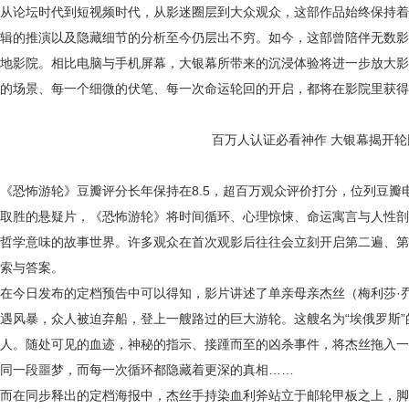
从论坛时代到短视频时代，从影迷圈层到大众观众，这部作品始终保持着
辑的推演以及隐藏细节的分析至今仍层出不穷。如今，这部曾陪伴无数影
地影院。相比电脑与手机屏幕，大银幕所带来的沉浸体验将进一步放大影
的场景、每一个细微的伏笔、每一次命运轮回的开启，都将在影院里获得
百万人认证必看神作 大银幕揭开轮
《恐怖游轮》豆瓣评分长年保持在8.5，超百万观众评价打分，位列豆瓣电影 
取胜的悬疑片，《恐怖游轮》将时间循环、心理惊悚、命运寓言与人性剖
哲学意味的故事世界。许多观众在首次观影后往往会立刻开启第二遍、第
索与答案。
在今日发布的定档预告中可以得知，
影片讲述了单亲母亲杰丝（梅利莎·
遇风暴，众人被迫弃船，登上一艘路过的巨大游轮。这艘名为“埃俄罗斯”
人。随处可见的血迹，神秘的指示、接踵而至的凶杀事件，将杰丝拖入一
同一段噩梦，而每一次循环都隐藏着更深的真相……
而在同步释出的定档海报中，杰丝手持染血利斧站立于邮轮甲板之上，脚