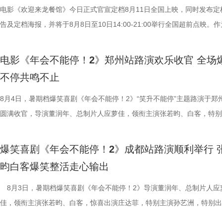
少网友称“看完电影后脑子里全是阳光开朗大男孩”“魔性旋律根本停不下来
cos狄少、阿萨现身活动，邀请主创即兴配音互动。在火热的氛围中，主
生、赛夫（奥马尔·谢里夫 饰）在龙餐馆的日常为线索，通过中华美食将
电影《欢迎来龙餐馆》今日正式官宣定档8月11日全国上映，同时发布定
除嗨舞彩蛋之外，影片凭借高密度的爆笑桥段与直击现实的喜
也围绕影片展开了真诚分享。 导演程腾率先分享创作心得：“这
人物之间的情感呈现给观众。“菜备好 请就胃”版海报则定格“一家三口”在
告及定档海报，并将于8月8日至10日14:00-21:00举行全国超前点映。
达，收获大量口碑好评，不少观众评论“打工人的电子布洛芬”“和上班搭
影我们做了六年，花大力气打造原创的机关长安城，希望用轻松娱乐的方
的温馨画面，展现龙餐馆人与人之间鲜活、真实的一面。电影《欢迎来龙
争美食大片，影片讲述的是中国厨师徐福（沈腾 饰）为养家还债远赴中
从头笑到尾狠狠解压”“带着爸妈一起看的，没想到他们比我笑得大声”。
现一个探案故事，让它适合全年龄段的朋友们观看。”联合导演黄珉紧接
馆》由文牧野执导，宁浩监制，文牧野、郎群力、钟伟编剧，沈腾领衔主
当地结识餐馆经理马俊生（蒋奇明 饰），两人携手经营龙餐馆。然而战
电影《年会不能停！2》郑州站路演欢乐收官 全场
内笑声此起彼伏，无数观众在故事里看见自己，于爆笑中放肆宣泄情绪。
秘了“机关长安城”的设计理念：“我们构建的是一个有着东方幻想的架空
蒋奇明、奥马尔·谢里夫主演，李治廷特别出演，影片将于8月11日，全
发，他们也被迫卷入其中，不得不直面动荡与生存考验。定档预告呈现了
不停共鸣不止
对职场百态的犀利描摹，荒诞戏谑却格外真实，笑点扎实，爽感层层递进
把大唐与机关结构相融合，城市里翻转招牌、空中轨道、机关餐馆，一切
映。 匠心烹制银幕美食奇观 龙餐馆“核心团队”首聚展现热闹氛
馆从生意渐入正轨到突遭战争打断的转变过程，影片在热闹营业与战火四
压感直抵心底。影片正在热映，和搭子一起走进影院，沉浸式体验这场酣
靠机关运行的，希望让大家觉得熟悉的同时又感到新奇。” 领衔
此次发布的美食特辑以徐福、马俊生和龙餐馆的孩子们，通过视
间形成鲜明反差。定档海报中，徐福立于满是弹孔的红墙之前专注掌勺，
8月4日，暑期档爆笑喜剧《年会不能停！2》“笑升不能停”主题路演于郑
瘾的解压狂欢！ 专家座谈会顺利举办 主创解读年会新篇创新叙
出演雷淞然、张呈也在现场畅聊从舞台搭档到声音出演搭档的感受。雷淞
话和观众们隔空打招呼开头，迅速将观众带入烟火气十足的龙餐馆。炉火
佳肴满桌，与身后未散的硝烟痕迹形成鲜明对照。定档预告与海报将战争
圆满收官，导演董润年、总制片人应萝佳，领衔主演张若昀、白客，特别
昨日（8 月 7 日），电影《年会不能停！2》专家座谈会于北京
言：“我们从舞台走到大银幕后面，配合还是很默契。”并透露“狄少和我
腾、锅气升腾，各式中式菜肴在翻炒与焖煮间接连出锅。随即，龙餐馆核
酷、美食的烟火气与热闹的氛围一同装盘上桌，让人对这道别具风味的暑
田雨，友情出演欧阳奋强亮相现场，与现场观众面对面畅聊互动，现场氛
开，影片导演董润年、总制片人应萝佳与业内、学界专家齐聚现场，围绕
会更贴近一些，都比较内敛；张呈热血的一面和阿萨也很像。”张呈也补
员逐一亮相，金牌主厨徐福掌勺稳健，技艺了得，在花絮里，沈腾上手学
“硬菜”充满期待。《欢迎来龙餐馆》由IMAX特制拍摄，在IMAX银幕上，
情洋溢。影片讲述了“缺心眼”刘奔与“没脾气”马杰包子铺“癫疯”相遇、喜提
爆笑喜剧《年会不能停！2》成都站路演顺利举行 
创新叙事、现实表达与市场传播等议题展开研讨。谈及影片“无限流”叙事
读二人角色内核：“阿萨代表纯真，狄少代表求真，两个人身上有共通之处
勺、切墩，学习的过程轻松又充满欢乐；大堂经理马俊生在前厅后厨间来
重要场景将上下延展，为观众独家呈现多26%的画面内容，身临其境体
限流体验卡”，由此开启掀桌狂欢、打脸逆袭的全新脑洞故事，由董润年
昀白客爆笑整活走心输出
式，导演董润年表示，创作中借用循环外壳作为反讽载体，借主角反复试
总制片人曹紫建分享了创作团队探索国漫新类型的初心：“希望
忙，与徐福的初次碰面便“独自扛下所有”；餐馆学徒赛夫起初与师父徐福
的战争场面与美食烹制的烟火细节。电影《欢迎来龙餐馆》由文牧野执导
导，应萝佳担任总制片人，张若昀、白客、高叶领衔主演，大鹏、庄达菲
拆解送礼、站队等各类潜规则，以充满荒诞戏剧性的表达，直击普通人所
动画百花齐放，让观众看到更多元的作品。”制片人李莹莹则现场澄清此前
付，但在相处中逐渐形成默契，马俊生如同徐福与赛夫的“润滑剂”，让两
浩监制，文牧野、郎群力、钟伟编剧，沈腾领衔主演，蒋奇明、奥马尔·
出演，孙艺洲特别主演，田雨、王耀庆特别出演，李乃文、李晨、欧阳奋
8月3日，暑期档爆笑喜剧《年会不能停！2》导演董润年、总制片人应
的现实困境。总制片人应萝佳补充，“无限流”的设定在映照当代人日复一
打”导演的趣事，笑称导演“想要的东西都非常精密”，对细节有着极高要
够磨合成功。而徐福与龙餐馆里其他孩子们的互动也让龙餐馆里氛围更加
夫主演，李治廷特别出演，谢里夫·萨比、艾哈迈德·萨利姆、法鲁克·穆
情出演，童漠男、酷酷的滕、闫佩伦主演，钟汉良特邀出演。影片猫眼电
佳，领衔主演张若昀、白客，惊喜出演庄达菲，特别主演孙艺洲，特别出
现实感受之外，更具象化了年轻人躺平心态背后，无力改变困境的深层压
终才呈现出这座充满生命力的长安城。配音导演张喆则表示这部电影是非
闹。伴随着一道道菜品出锅，不仅展现出徐福的高超技艺与中国饮食的独
德、拉塞尔·希利、奈拉·阿克拉姆、卡尔玛·哈齐姆参加演出，苇青、张
分9.6，正在爆笑热映，一起走进影院越笑越大「升」！ 1.jpg2.jpg 郑州
雨，友情出演欧阳奋强出席成都路演，与观众近距离互动，分享台前幕后