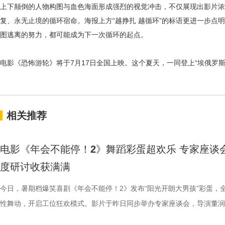
上下颠倒的人物构图与血色海面形成强烈的视觉冲击，不仅展现出影片浓
复、永无止境的循环宿命。海报上方“越挣扎 越循环”的标语更进一步点
图逃离的努力，都可能成为下一次循环的起点。
电影《恐怖游轮》将于7月17日全国上映。这个夏天，一同登上
“埃俄罗斯
相关推荐
电影《年会不能停！2》舞蹈彩蛋超欢乐 专家座谈
度研讨收获满满
今日，暑期档爆笑喜剧《年会不能停！2》发布“阳光开朗大男孩”彩蛋，
性舞动，开启工位狂欢模式。影片于昨日同步举办专家座谈会，导演董润
总制片人应萝佳出席现场，与一众业内、学界专家就影片多元议题展开深