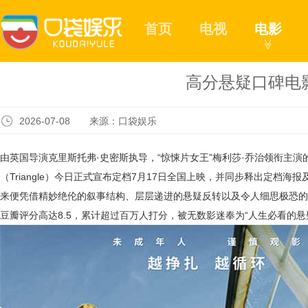
首页
电视
电影
≫
高分悬疑口碑电
2026-07-08 来源：口袋娱乐
由英国导演克里斯托弗·史密斯执导，
“惊悚片女王”
梅利莎·乔治领衔主演
（Triangle）
今日正式宣布定档7月17日全国上映，并同步释出定档海报及
来便凭借精妙绝伦的叙事结构、层层递进的悬疑反转以及令人细思极恐的
豆瓣评分高达8.5，累计超过百万人打分，被无数影迷奉为“人生必看的悬