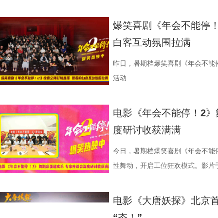
达，唤起观众对爱与和平的深层思
宁浩监制，文牧野、郎群力、钟伟
爆笑喜剧《年会不能停！
里夫主演，李治廷特别出演，影片正
白客互动氛围拉满
1沈腾 蒋奇明.jpg 2蒋奇明 奥马
悄然逼近 影片同步发布终极预告，
昨日，暑期档爆笑喜剧《年会不能
事主线，通过分屏与往返切换串联
活动
馨、烟火气十足，“中华厨魂”的牌
在轻松、幽默的语气里，向徐母介
电影《年会不能停！2》
舞士气、日常相处等细节，将龙餐
度研讨收获满满
的深入，徐母问到归期时，徐福短暂
内心与现实选择为后续埋下伏笔。
今日，暑期档爆笑喜剧《年会不能停
馆陡然转向动荡处境。原本安稳的生
性舞动，开启工位狂欢模式。影片
的场面快切，人物关系与命运走向
总制片人应萝佳出席现场，与一众
与女儿“好好吃饭”，以克制而含蓄
流，研讨成果丰硕。影片讲述了“缺心
电影《大唐妖探》北京首
对照中，引出人物命运走向与故事
遇、喜提“无限流体验卡”，由此开
“夯！”