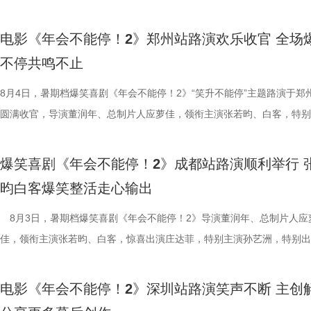
的温馨画面，展现龙餐馆人与人之间鲜活、真实的一面。电影《欢迎来龙
争美食大片，影片讲述的是中国厨师徐福（沈腾 饰）为养家还债远赴中
影片更深刻的现实意义。 8文牧野 沈腾
达，收获大量口碑好评，不少观众评
影我们做了六年，花大力气打造原
馆》由文牧野执导，宁浩监制，文牧野、郎群力、钟伟编剧，沈腾领衔主
当地结识餐馆经理马俊生（蒋奇明 饰），两人携手经营龙餐馆。然而战
牧野 沈腾 蒋奇明 李治廷.jpg
从头笑到尾狠狠解压”“带着爸妈一
现一个探案故事，让它适合全年龄
电影《年会不能停！2》郑州站路演欢乐收官 全场
蒋奇明、奥马尔·谢里夫主演，李治廷特别出演，影片将于8月11日，全
发，他们也被迫卷入其中，不得不直面动荡与生存考验。定档预告呈现了
为“近年少见的高质量之作”。不少
内笑声此起彼伏，无数观众在故事
秘了“机关长安城”的设计理念：“
不停共鸣不止
映。 匠心烹制银幕美食奇观 龙餐馆“核心团队”首聚展现热闹氛
馆从生意渐入正轨到突遭战争打断的转变过程，影片在热闹营业与战火四
难与守护的深层含义，将其塑造成承
对职场百态的犀利描摹，荒诞戏谑
把大唐与机关结构相融合，城市里
此次发布的美食特辑以徐福、马俊生和龙餐馆的孩子们，通过视
间形成鲜明反差。定档海报中，徐福立于满是弹孔的红墙之前专注掌勺，
8月4日，暑期档爆笑喜剧《年会不能停！2》“笑升不能停”主题路演于郑
停留于反战表层，而是深入呈现普
压感直抵心底。影片正在热映，和
靠机关运行的，希望让大家觉得
话和观众们隔空打招呼开头，迅速将观众带入烟火气十足的龙餐馆。炉火
佳肴满桌，与身后未散的硝烟痕迹形成鲜明对照。定档预告与海报将战争
圆满收官，导演董润年、总制片人应萝佳，领衔主演张若昀、白客，特别
“好好吃饭”的朴素信念传递人文关
瘾的解压狂欢！ 专家座谈会顺
出演雷淞然、张呈也在现场畅聊从
腾、锅气升腾，各式中式菜肴在翻炒与焖煮间接连出锅。随即，龙餐馆核
酷、美食的烟火气与热闹的氛围一同装盘上桌，让人对这道别具风味的暑
田雨，友情出演欧阳奋强亮相现场，与现场观众面对面畅聊互动，现场氛
度的表演；蒋奇明则展现其优秀的
昨日（8 月 7 日），电影《
言：“我们从舞台走到大银幕后面，
员逐一亮相，金牌主厨徐福掌勺稳健，技艺了得，在花絮里，沈腾上手学
“硬菜”充满期待。《欢迎来龙餐馆》由IMAX特制拍摄，在IMAX银幕上，
情洋溢。影片讲述了“缺心眼”刘奔与“没脾气”马杰包子铺“癫疯”相遇、喜提
引发观众对爱与和平的持续共鸣。 9文
开，影片导演董润年、总制片人应
会更贴近一些，都比较内敛；张呈
爆笑喜剧《年会不能停！2》成都站路演顺利举行 
勺、切墩，学习的过程轻松又充满欢乐；大堂经理马俊生在前厅后厨间来
重要场景将上下延展，为观众独家呈现多26%的画面内容，身临其境体
限流体验卡”，由此开启掀桌狂欢、打脸逆袭的全新脑洞故事，由董润年
迎来龙餐馆》由坏猴子（上海）文
创新叙事、现实表达与市场传播等议
读二人角色内核：“阿萨代表纯真，
昀白客爆笑整活走心输出
忙，与徐福的初次碰面便“独自扛下所有”；餐馆学徒赛夫起初与师父徐福
的战争场面与美食烹制的烟火细节。电影《欢迎来龙餐馆》由文牧野执导
导，应萝佳担任总制片人，张若昀、白客、高叶领衔主演，大鹏、庄达菲
司、中国电影产业集团股份有限公
式，导演董润年表示，创作中借用
总制片人曹紫建分享了创作团
付，但在相处中逐渐形成默契，马俊生如同徐福与赛夫的“润滑剂”，让两
浩监制，文牧野、郎群力、钟伟编剧，沈腾领衔主演，蒋奇明、奥马尔·
出演，孙艺洲特别主演，田雨、王耀庆特别出演，李乃文、李晨、欧阳奋
8月3日，暑期档爆笑喜剧《年会不能停！2》导演董润年、总制片人应
（上海）影业有限公司、北京元气
拆解送礼、站队等各类潜规则，以
动画百花齐放，让观众看到更多元的
够磨合成功。而徐福与龙餐馆里其他孩子们的互动也让龙餐馆里氛围更加
夫主演，李治廷特别出演，谢里夫·萨比、艾哈迈德·萨利姆、法鲁克·穆
情出演，童漠男、酷酷的滕、闫佩伦主演，钟汉良特邀出演。影片猫眼电
佳，领衔主演张若昀、白客，惊喜出演庄达菲，特别主演孙艺洲，特别出
公司、东阳浦天影视文化有限公司
的现实困境。总制片人应萝佳补充，
打”导演的趣事，笑称导演“想要的
闹。伴随着一道道菜品出锅，不仅展现出徐福的高超技艺与中国饮食的独
德、拉塞尔·希利、奈拉·阿克拉姆、卡尔玛·哈齐姆参加演出，苇青、张
分9.6，正在爆笑热映，一起走进影院越笑越大「升」！ 1.jpg2.jpg 郑州
雨，友情出演欧阳奋强出席成都路演，与观众近距离互动，分享台前幕后
视制作有限公司出品，影片将于8月
现实感受之外，更具象化了年轻人
终才呈现出这座充满生命力的长安
味，也折射出每个角色不同的性格底色与处世方式。 美食特辑
情出演。 海报.jpg 沈腾勇闯中东做地道中餐 携手蒋奇明演绎战火下的小
演热情似火 欢笑声中圆满收官 郑州站路演映后交流全程氛围热烈，董润
事。现场不同年龄、职业的观众走心分享观影感受，全程欢笑与掌声交织
映中。
矛盾。 现场专家亦充分肯定
合家庭观众看的一部电影——孩子
电影《年会不能停！2》深圳站路演笑声不断 主创
餐馆的日常与各个人物关系自然融合，在轻松、愉快的氛围中传递出更具
困境 电影《欢迎来龙餐馆》聚焦中东的中餐馆里徐福与马俊生在战火中
应萝佳、张若昀、白客、田雨、欧阳奋强等一众主创与不同年龄、职业的
片讲述了“缺心眼”刘奔与“没脾气”马杰包子铺“癫疯”相遇、喜提“无限流体
饶曙光称其是兼具深度的高级讽刺
与真挚。 大小观众踊跃分