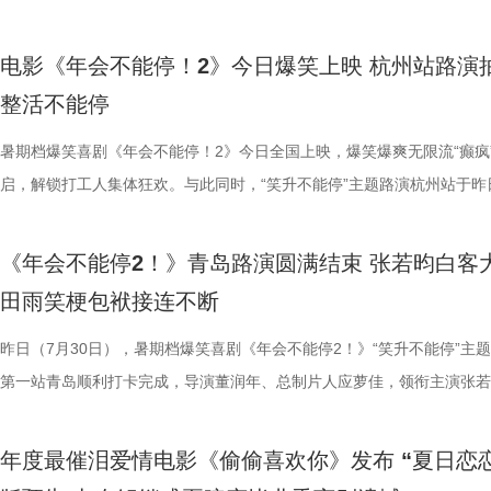
的别样火花。画面既呈现出开灶前的充分准备，也将“好好吃饭”的氛围具
好吃饭传递最朴素的温暖 同步发布的定档海报，龙餐馆主厨徐福站在红
3.jpg4.jpg 爆笑喜剧引燃观影热潮 多元受众共赴欢乐之旅 电影《年会不
蒙尘却从未熄灭过理想火种，只要时机环境合适，每个人都愿意为理想再
年一连分享影片与四大名著关联的多个隐喻巧思：除去《西游记》，马杰
参照唐代长安“二市一百零八坊”的城市布局，打造出一座前所未见的“机
别主演孙艺洲，特别出演田雨、王耀庆，主演范湉湉齐聚现场，畅聊台前
案动画，《大唐妖探》以全年龄适
化。在温暖的光线中，呈现出三人之间如同亲人般的亲密关系，也展现出
前，身后巨幅龙纹折扇展开，东方韵味十足。身前一桌中式菜品依次铺陈
2》正在全国热映，高能欢乐戏份贯穿始终，沉浸式爆笑观影体验，让观
一番；面对年轻观众对未来职场的焦虑，白客送上通透的人生态度，他直
掌名场面对应《水浒传》除暴安良的侠义底色、片中 “卧龙凤雏”“三顾茅庐
城”。此外，主创团队还依托“八水绕长安”的经典水系布局，设计贯穿整
后，惊喜互动不断。影片已于昨日全国公映，猫眼电影开分9.6，爆笑爆
观影期待。 电影《大唐妖探
电影《年会不能停！2》今日爆笑上映 杭州站路演
的大片质感与人情温度。 在对于美食呈现的执着，体现出整个
带笑意的徐福专注掌勺，将酱汁淋入松鼠桂鱼之上，热气腾腾格外诱人。
底卸下生活与工作疲惫，收获满分解压爽感。张若昀与白客组成的刘马组
“做恶人也可以，做勇士也可以，做好人也可以，做‘坏人’也可以，只要你
设计出自《三国演义》，至于《红楼梦》的巧妙化用，导演更是风趣概括
的动力脉络，将大唐千年璀璨文明与奇巧精妙的机关创意完美融合，构建
感全网认证，口碑热度持续走高，成为暑期档打工人解压放松的狂欢盛宴
画影视传媒（天津）有限公司、天
整活不能停
团队对细节的极致追求的创作态度。菜品设计围绕人物处境与时代背景，
之下，墙面弹痕与裂纹清晰可见，与前景的活色生香形成强烈反差，残酷
为全片一大亮点，二人一冲一稳，性格反差感拉满，碰撞发出源源不断的
自己能成为这个角色，并且愿意为一切后果负责，就可以”；庄达菲则分
“宝二爷直接变身董事长”。 他表示，创作时特意将中华传统文化融入故
具想象力的大唐奇幻都市图景。 2.jpg 作为暑期档适配全年龄段的合家
片讲述了“缺心眼”刘奔与“没脾气”马杰包子铺“癫疯”相遇、喜提“无限流体
文化有限公司、幸福蓝海影视文化
载情感记忆的家常味道，到龙餐馆中坚守正宗体系的餐厅菜式，再到特殊
安穿透画面，为这幅祥和图景铺上了一层无法忽视的战争底色。通过“美
花火，不少观众看完直呼“又癫又好看，越品越上头”。随着六城路演火热
怡然不内耗、勇敢追梦的角色内核，为观众送上 “四面八方皆是前方” 的
望观众观影时能读出独有的熟悉感与亲切感；制片人应萝佳谈及现实与理
电影，《大唐妖探》满足了大小观众双向适配的观影体验。对小朋友而言
卡”，由此开启掀桌狂欢、打脸逆袭的全新脑洞故事，由董润年执导，应
暑期档爆笑喜剧《年会不能停！2》今日全国上映，爆笑爆爽无限流“癫疯
公司、深圳市一怡以艺文化传媒有
下因地制宜的融合表达，逐步构建起影片完整而清晰的叙事脉络。为贴合
前硝烟在后”的对比，将日常烟火与流离动荡呈现在同一画面，一边是令
展，主创辗转多座城市近距离和影迷互动，映后现场笑声、欢呼声接连不
语；孙艺洲、田雨互评所饰演角色Peter和Bob的心眼，欧阳奋强也以片
义，她表示如果现实环境一时半会难以改变，不如先走进影院开心：“随
片跌宕起伏的探案冒险故事，能够让孩子在奇幻的机关世界中开拓眼界，
担任总制片人，张若昀、白客、高叶领衔主演，大鹏、庄达菲惊喜出演，
启，解锁打工人集体狂欢。与此同时，“笑升不能停”主题路演杭州站于昨
京萌谷文化传媒有限公司、北京微梦
饮食习惯，团队对菜单结构与烹饪方式反复推敲，并结合当地饮食习惯进
涎欲滴的厨房场景，一边是尚未散去的战争阴影，徐福则面带从容，游刃
来自各地的观众现场输出花式好评，真实口碑持续出圈扩散。影片在精准
长身份加入互动，上演众和高层互怼名场面，台上台下笑声不断。脱口秀
声集合越来越大，我们的勇气出现了，很多事情会慢慢发生变化”。谈及
在主角的冒险征程中收获勇气、善良与成长，汲取积极向上的价值观；对
洲特别主演，田雨、王耀庆特别出演，李乃文、李晨、欧阳奋强友情出演
利举行，导演董润年、总制片人应萝佳，领衔主演张若昀、白客，特别出
日全国上映，预售火热进行中。此外
配，在保留中餐技法的同时实现文化语境的自然融入。所有出现在影片里
地烹饪佳肴，使得影片“好好吃饭”的情感，在非常时刻呈现出了新的温度
当代打工人内心的同时，也依靠纯粹的爆笑爽感俘获亲子家庭受众。“癫
嘻哈也惊喜现身并分享观影感受，称“完全演出了我和我同事们的日常”，
前后的成长变化，张若昀分别使用了“燃”和“登”两个字来概括不同阶段的
年观众而言，环环相扣、悬念十足的探案剧情极具观赏性，细节满满的大
漠男、酷酷的滕、闫佩伦主演，钟汉良特邀出演。影片爆笑热映中，一起
庚戌亮相现场，与观众展开热情互动，畅聊幕后趣闻。此前影片限时点映
国超前点映均可正常购票观影，特
《年会不能停2！》青岛路演圆满结束 张若昀白客
物均以“真实可食”为前提，在保证视觉表达的同时强调食物原本的色香味
义。 5李治廷.jpg 6老扎.jpg 文牧野导演作为国产现实主义商业片的探索
别真实，仿佛在演我上班日常”“带爸妈看完，没想到他们也全程笑不停”
满满。 影片笑点爽感双在线 全年龄观影适配满分 电
奔，还调侃前期刘奔一定会吐槽后期的自己；面对观众“选热爱还是选稳定
物、根植传统的文化内核，也让观众沉浸式感受大唐盛世的独特魅力与中
影院越笑越大「升」！ 2.jpg 1.jpg 上海站路演顺利举行 笑声掌声交织欢
爆棚，猫眼电影点映开分9.6、淘票票点映开分9.6，双平台高分认证，
您全家抢先入城欢乐探案！
田雨笑梗包袱接连不断
每一道菜既服务叙事，也具备生活质感。在战火背景之下，这些具体而鲜
《我不是药神》到《奇迹·笨小孩》，其作品始终在兼顾市场与作者表达
色好评强势印证，电影《年会不能停！2》适配各类观影人群，年轻人结
《年会不能停！2》正在全国院线火热公映，上映以来持续收获海量观众
择业难题，白客再度引用《出师表》表达观点：“开张圣听，以光先帝遗
统文化的深厚底蕴。 3.jpg 在西安特别放映的活动现场，不少家长专程
断 上海站路演映后见面，董润年、应萝佳、张若昀、白客、孙艺洲、田
情一路高涨。 影片讲述了“缺心眼”刘奔与“没脾气”马杰包子铺“癫疯”相遇
食物不再只是场景元素，而成为连接人物情感、消解隔阂的媒介，也让“
找到平衡，旨在挖掘普通人身上的人性闪光。电影《欢迎来龙餐馆》首次
卡解压解气，全家组团观影笑声不断，在捧腹大笑之余皆能收获共鸣与放
好评，猫眼购票平台稳定保持高分，影院场均笑声不断。影片创新融入无
恢弘志士之气，不宜妄自菲薄，引喻失义，以塞忠谏”，他认为不必局限
到场观影。轻松欢乐的剧情、精巧奇幻的机关场景、鲜活可爱的古典妖怪
耀庆、范湉湉等一众主创齐聚现场，全程笑点与走心感悟交织，亮点纷呈
提“无限流体验卡”，由此开启掀桌狂欢、打脸逆袭的全新脑洞故事，由董
昨日（7月30日），暑期档爆笑喜剧《年会不能停2！》“笑升不能停”主
吃饭”在极端环境中，延展出关于生存与和平的更深层表达。 电
事从本土社会议题延伸至国际化战争背景，在更强烈的冲突情境中，展开
5.jpg6.jpg7.jpg 电影《年会不能停！2》由北京合众睿客影视文化传播有
循环设定，全程笑点高密度输出，把职场里令人憋屈的形式主义、空洞画
即彼的答案；酷酷的滕全程输出满满情绪价值，将影片金句“展翅高飞”贯
象，全程牢牢吸引着观众们的目光。观影过程中，孩子们跟随剧情一同寻
动环节欢乐整活不断，张若昀、白客趣味回答“如果角色穿越宫斗剧能存
执导，应萝佳担任总制片人，张若昀、白客、高叶领衔主演，大鹏、庄达
第一站青岛顺利打卡完成，导演董润年、总制片人应萝佳，领衔主演张若
《欢迎来龙餐馆》由坏猴子（上海）文化传播有限公司、北京大麦娱乐文
通人处境与选择的刻画，以此完成文牧野对现实题材的一次全新类型突破
司、天津猫眼文化传媒有限公司、中国电影产业集团股份有限公司、儒意
无效内卷、任人唯亲等糟心日常尽数拆解，用酣畅淋漓的剧情走向狠狠解
场，持续点燃现场氛围；影片片尾彩蛋编舞指导喜多卉也惊喜现身观众席
索、推敲真相，化身民间小神探，迫不及待想要走进长安城参与探案。观
集”的脑洞提问，二人调侃刘奔很难立足，但马杰能活到最后；面对领导
喜出演，孙艺洲特别主演，田雨、王耀庆特别出演，李乃文、李晨、欧阳
白客，惊喜出演大鹏、特别出演田雨齐齐亮相。现场全员与观众欢乐互动
限公司、中国电影产业集团股份有限公司、儒意电影娱乐股份有限公司、
腾此次也在角色塑造上呈现出更为深沉与内敛的一面，其饰演的中国大厨
娱乐股份有限公司、上海有态度文化传播有限公司、中青新影文化传媒（
观影全程极致解压，爽感贯穿始终。张若昀、白客“卧龙凤雏”碰撞出全新
大家分享了《阳光开朗大男孩》舞蹈排练的趣味幕后。 4.jpg 3.jpg 高分
束后，不少家长纷纷给出好评，表示影片“十分有趣”。有家长表示孩子不
提问的情景设置，孙艺洲、田雨、王耀庆、范湉湉临场抖出各类高情商回
友情出演，童漠男、酷酷的滕、闫佩伦主演，钟汉良特邀出演。影片爆笑
享幕后趣闻，将7月29日北京首映礼的笑声一直延续至青岛路演，今日至8
年度最催泪爱情电影《偷偷喜欢你》发布 “夏日恋恋
军（上海）影业有限公司、北京元气娱乐文化有限公司、浙江开心麻花影
福，从后厨掌勺时的沉稳从容，到突遭战火时的紧张与失措，人物命运在
南）有限公司出品，正在爆笑热映。
反应，高叶化身理想上班搭子，搭档大鹏、庄达菲、孙艺洲、田雨、王耀
评如潮 嗨爽爆笑后劲十足 电影《年会不能停！2》以脑洞大开的全新故
程看得投入、看得开心，更在轻松的观影过程中接触到丰富的唐代传统文
引得台下掌声连连；全员歌舞成为每站路演固定保留环节，《阳光开朗大
中，一起走进影院越笑越大「升」！ 全国热映中爆笑不能停 口碑热度持
日还将继续在杭州、上海、深圳、成都、郑州五城与大家爆笑相见。此前