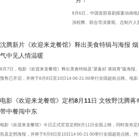
与叙事走向的期待。 3沈腾 蒋奇明.j
董润年执导，应萝佳担任总制片人
以龙餐馆开业为核心，红灯高挂、
达菲惊喜出演，孙艺洲特别主演，
8月6日，中国首部喜剧探案动画
闹瞬间。徐福、马俊生（蒋奇明 饰
阳奋强友情出演，童漠男、酷酷的
演程腾、联合导演黄珉、总制片人
治廷 饰）与龙餐馆的朋友们置身
眼电影开分9.6，正在爆笑热
白指导程寅，领衔声音出演雷淞然
材，笑意天真烂漫。但表面喜庆之
尾彩蛋全员舞力全开 魔性洗脑
建、蔡海婷、范哲琛等主创悉数亮
沈腾新片《欢迎来龙餐馆》释出美食特辑与海报 烟
新生与希望，也隐约映照时代动荡
停！2》惊喜释出“阳光开朗大男孩
交流。 影片讲述了立志成为“
气中见人情温暖
为情感纽带，为画面增添耐人寻味的现实
场面，为观众献上一场专属打工人
演 雷淞然）与初入长安的狼妖实习
8月7日，电影《欢迎来龙餐馆》释出美食特辑及“菜备好 请就胃”版海报
腾 奥马尔·谢里夫.jpg 路演首
闪烁，沉闷的办公室一秒切换热舞
开启了一段笑闹互怼的刺激探案之
预售已开启，并将于8月8日至10日14:00-21:00举行全国超前点映。电
首站电影《欢迎来龙餐馆》“美味配
动全体员工律动起舞，将所有工作
欢乐热血的冒险故事，以及“喜剧+
迎来龙餐馆》作为战争美食喜剧大片，讲述了中国厨师徐福（沈腾 饰）
观众近距离交流。现场主创们一起
酷的滕、闫佩伦更是解锁各式魔性
论。影片将于8月22日全国上映，8
远赴中东谋生，在当地与餐馆经理马俊生（蒋奇明 饰）相识，并共同打
出、即兴抻面互动点燃气氛，蒋奇
solo气场拉满，霸气夺人；李晨
前点映火热进行中，预售现已全
电影《欢迎来龙餐馆》定档8月11日 文牧野沈腾蒋
馆，将中华美食带入异乡。在餐馆经营逐渐步入正轨之际，战火骤然降临
“龙餐馆找到家的感觉”。现场不仅
和集团全员卸下压力，跟随舞步一
货满满 活动现场趣味互动接
带中餐闯中东
人被迫卷入动荡之中，在生存与抉择间面对命运考验。美食特辑以徐福、
撼美味，大片质感拉满”。参演演
片一大出圈名场面，首映礼、路演
主创现场上手挑战，将片中巧思满
生、赛夫（奥马尔·谢里夫 饰）在龙餐馆的日常为线索，通过中华美食将
电影《欢迎来龙餐馆》今日正式官宣定档8月11日全国上映，同时发布定
的王立轩直言“电影里演的都是我的
少网友称“看完电影后脑子里全是阳
cos狄少、阿萨现身活动，邀请主
人物之间的情感呈现给观众。“菜备好 请就胃”版海报则定格“一家三口”在
告及定档海报，并将于8月8日至10日14:00-21:00举行全国超前点映。
“好好吃饭在战乱中是奢侈，在中国
除嗨舞彩蛋之外，影片凭借高
也围绕影片展开了真诚分享。 