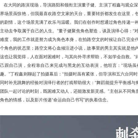
在大同的路演现场，
导演
路阳
和领衔主演
董子健、
主演
丁程鑫
与观众深
界场景虽惊艳，但我最喜欢路空文家的天台，重要转折都发生在这
里
，
的
剧情，这个场景充满了欢乐与温暖
。
我们在创作时想通过角色传递一
主动去
争取属于自己的人生。”董子健
聚焦角色塑造，
谈及
演绎心得
：“
难度，我的工作就是努力
成为角色本身，
在拍路空文的时候
让自己完全
个角色的状态里
；路空文将心血倾注
进
小说，故事里的男主
其实就
是他
这也让我觉得，人在
面对困难
时，与其向外寻求帮助，不如
学会自救。
”
己跟
自己演，
全程靠自己来完成与黑龙的互动表演，他坦言
：“
现场虽
趣。”丁程鑫
则
聊起
了
拍摄幕后：“拍摄时虽有紧张，但导演和五六台同时
同时补充跳舞
的经验
对演绎行者的打戏帮助很大：“
舞蹈
能提升平衡感与
团队一起讨论的时刻，既困难又动人，还能激发新灵感。”
主创从不同角
角色的情感，以及影片传递“命运由自己书写”的执着信念。