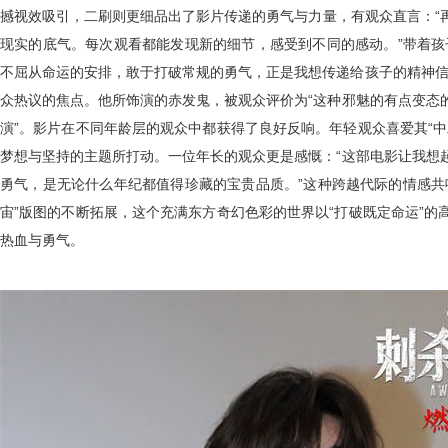
撼
视效吸引，二刷则更
细
品出
了影片传递的
勇气
与
力量，有观众
直言
：“
现实的底气。
每次观看都能发现新的细节，感受到不同的感动。
”带着
不屈从命运的安排，敢于打破常规的勇气，正是我想传递给孩子的精神信
众热议的焦点。他所饰演的赤发鬼，被观众
评价
为“
这种
邪魅
的有点变态
演
”。影片在不同年龄层的观众中都获得了良好反响。年轻观众喜爱其“
梦想与坚持的主题所打动。一位年长的观众
更是感慨
：“这部电影让我想
勇气，是无论什么年纪都值得珍藏的宝贵品质。”这种跨越代际的情感共
宙”版图的不断拓展，这个充满东方奇幻色彩的世界以“打破既定命运”
热血与勇气。