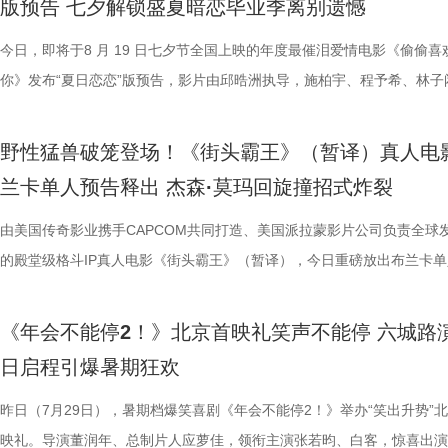
版预告 七夕解锁盛夏暗恋毕业季离别遗憾
限公司、东阳浦天影视文化有限公司、北京上狮文化集团有限公司、上海
反差中层层展开。预告结尾的一声警告，让徐福的处境愈发扑朔迷离，不
一众实力派演员，精准拿捏不同层级人物的鲜活状态，为观众输出接连不
观众献上一场爆笑爆爽的极致观影盛宴。目前影片猫眼电影开分高达9.6
这部电影也激发了孩子对传统文化与东方美学的探索兴趣，真正实现了“
孩》音乐声响起，张若昀、白客歌声助兴，其余主创零帧起跳，现场氛围
升 同步释出的今日上映新媒体图，将癫狂抽象进行到底。巨大红色键盘
点映期间，影片上座率累计三次登顶，口碑认证、预售票房一路上涨，目
影视制作有限公司出品，影片将于8月11日全国上映，预售已开启，8月8
他揪心动荡又未知的命运。蒋奇明则以他一贯的细腻表演，演绎出角色的
爆笑桥段。 不少观众看完直呼 “完全演我上班日常”“整场笑到停
平台好评层出不穷，从密集笑点塑造、完整角色弧光、犀利叙事节奏到深
育人、寓教于乐”的效果。现场的小朋友们也纷纷分享观影感受，直言“机
火爆。惊喜嘉宾钟楚曦现身观众席，真诚分享观影感受，她表示刘奔这个
上，全员姿势神态魔性夸张，把当代打工人“不想工作只想发疯”的精神状
映及预售总票房已突破3000万，猫眼电影点映开分9.6、淘票票点映开分9
今日，即将于8 月 19 日七夕节全国上映的年度最催泪爱情电影《偷偷喜
10日14:00-21:00举行全国超前点映。
张力。首次搭档的二人以戏里戏外的默契，碰撞出全新的火花，共同推动
来，看得太解气”“和同事边看边共鸣，笑到拍大腿”。带娃观影的家长也
实内核，全维度收获观众一致盛赞。主角刘奔 “屠龙少年终成恶龙” 的细
太酷了”“看得非常开心”。此次观影后，观众们也更加期待这部暑期国漫
“让我们都变成更好的人”，收获全场欢呼鼓掌。 4.jpg 3.jpg 导演董润年
释得淋漓尽致。自《年会不能停！2》限时点映开启后，“爆笑”“解压”“解气
高分加持笑“升”不能停。 1.jpg 影片讲述了新老打工人“癫疯”相见，群像
你》发布“夏日恋恋”版预告，影片由邱晧洲执导，施柏宇、程予希、林子
的情感张力层层递进，也让观众对这部在战火中淬炼人性的作品更添期待。
评，坦言影片笑点轻松，无晦涩内容，亲子同看全程欢乐，全家观影适配
转变极具冲击力，最终幡然醒悟点名的高燃片段更完整撑起故事层次感，
日登陆全国影院，相约家人朋友共赴一场妙趣横生的大唐奇幻冒险。 4.jp
影片细节，透露片中《题菊花》一诗的作者黄巢，以及创作背景与刘奔存
爽”等口碑关键词全网刷屏，以最直观的情绪感受，全方位肯定影片纯粹
乱“逗”，爆梗整活不能停的全新脑洞故事，由董润年执导，应萝佳担任总
衔主演。该预告以盛夏校园为底色，完整铺展三人错综复杂的暗恋拉扯，
苏苏.jpg 7丽娜.jpg 电影《欢迎来龙餐馆》由坏猴子（上海）文化传播有
满。影片牢牢抓住大众情绪需求，以纯粹畅快的喜剧质感俘获全年龄段观
少观众深受触动；刘马组合借助无限流外挂“癫疯”冲击，全程高能输出，
5.jpg 电影《大唐妖探》由深圳千万间影业有限公司、冰滴映画影视传媒(
性关联；面对观众提出的对于当下“社会化”议题的困惑，总制片人应萝佳
的爆笑喜剧气质。今日电影全国上映，口碑热度更是持续攀升，全新设定
人，张若昀、白客、高叶领衔主演，大鹏、庄达菲惊喜出演，孙艺洲特别
女单向奔赴的心动、少年隐忍沉默的守护、毕业即分手的青春遗憾尽数呈
野性猛兽破笼登场！《街头霸王》（暂译）真人电
司、北京大麦娱乐文化有限公司、中国电影产业集团股份有限公司、儒意
兼具直击人心的情感共鸣。影片正在爆笑热映，和朋友家人一起走进影院
影的爆笑氛围与打工人的解压爽感双双拉到极致。 5.jpg 6.jpg 7.jpg 与
有限公司、天津猫眼微影文化传媒有限公司、北京梦之城文化有限公司、
分享亲身经历，她认为认清自己想做什么，便朝着这个方向稳步前行，不
“无限流”脑洞大开，在极致喜感之外再叠加惊喜观感，被网友亲切称呼为
演，田雨、王耀庆特别出演，李乃文、李晨、欧阳奋强友情出演，童漠男
延续台式青春细腻治愈的叙事质感，用满是烟火气的校园日常，戳中所有
兰卡单人预告释出 杰森·莫玛回旋撞招式炸裂
娱乐股份有限公司、梦将军（上海）影业有限公司、北京元气娱乐文化有
浸式收获一场痛快解压的欢乐观影之旅。 电影《年会不能停！2
时，影片层层撕开欺上媚下、裙带关系、无效内卷、形式主义等各类现实
蓝海影视文化集团股份有限公司、郭帆（北京）影业有限公司、深圳市一
求融入不适应的环境；张若昀也带来自己的感悟，称坚持本心和“社会化”
人最强外挂”。刘马组合喜提金手指在众和集团一路卡bug打怪升级，爆
酷的滕、闫佩伦主演，钟汉良特邀出演。影片目前火热预售中，8月1日
在夏日里不敢宣之于口的年少心事。 盛夏心事尽数展露 三角爱
司、浙江开心麻花影业有限公司、东阳浦天影视文化有限公司、北京上狮
北京合众睿客影视文化传播有限公司、天津猫眼文化传媒有限公司、中国
象，精准戳中打工人爽点，让观众在捧腹大笑后亦获得深层的情感释放与
艺文化传媒有限公司、北京千万间文化传播有限公司、北京萌谷文化传媒
矛盾，找到自己的定位，也可以在秩序中稍作改变；白客则引用《出师表
爽感层层升级，“狂扇巴掌”的高燃名场面更是让网友直呼“爽得乳腺通畅”“
上映，一起走进影院越笑越大「升」！ 2.jpg 青岛路演全场热情拉满 花
织甜蜜与离别酸涩 此次发布的“夏日恋恋” 版预告以苏明仪第一
由美国传奇影业携手CAPCOM共同打造、美国派拉蒙影片公司负责全球
集团有限公司、上海儒意影视制作有限公司出品，影片将于8月11日全国
产业集团股份有限公司、儒意电影娱乐股份有限公司、上海有态度文化传
鸣。随着口碑持续走高，越来越多的观众选择二刷三刷，“全程爆笑”“很
公司、北京微梦创科网络技术有限公司出品，将于8月8日全国上映，正
表达观点，一句“亲贤臣，远小人，此先汉所以兴隆也；亲小人，远贤臣
掌下去整个人都通透了”。荒诞又真实的现实刻画也令人感同身受、共鸣
笑点共鸣双在线 青岛路演现场互动氛围热烈十足，董润年、应萝佳，张
切入，开篇便直白袒露少女暗恋：她总能在人群一眼望见颜立尧，偷偷坐
的殿堂级格斗IP真人电影《街头霸王》（暂译），今日重磅放出布兰卡单
映，8月8日至10日14:00-21:00举行全国超前点映。
限公司、中青新影文化传媒（海南）有限公司出品，正在爆笑热映。
笑成这样了”“看完就一个字爽”的自来水短评依然刷屏不断。这个暑假，
预售中！此外，电影8月4日-7日多城特别放映惊喜加码，欢迎观众抢先
后汉所以倾颓也”，令现场笑声四起，同时也引人回味深思。 6.jpg 5.jpg 7.
满，不少影评人盛赞其轻松的喜剧外壳下，是一把刺向现实职场乱象的利
白客、大鹏、田雨集结花式整活玩梗，戳中观众笑点，同时走心互动直击
偷拍骑车的他，即便被闺蜜戳中心事仍嘴硬不肯承认；镜头切换至颜立尧
告。作为街霸系列辨识度拉满的野性格斗家，由杰森・莫玛颠覆形象饰演
院看《年会不能停！2》，解压不能停、快乐不能停。 电影《年会不能停
锁长安奇案！
影片全国热映口碑走高 爆笑燃爽解压共鸣 电影《年会不能停！2》正式
既有娱乐爽感，亦有现实温度。影片正在爆笑热映，和搭子走进影院享受
心。张若昀与白客现场接受观众挑战，对视十秒比拼剪刀石头布，几局博
角，他因保健室被苏明仪细心照料对她产生了兴趣，当风吹落的帽子被他
兰卡携雷电之力震撼登场，笼斗绝境、兽化嘶吼、回旋撞等完整亮相，带
《年会不能停2！》北京首映礼笑声不能停 六城路
2》由北京合众睿客影视文化传播有限公司、天津猫眼文化传媒有限公司
线后，猫眼电影开分9.6，各大媒体平台收获海量好评，“好看好笑好爽”的
酣畅淋漓的观影体验。 杭州站路演顺利举行 主创嗨聊互动笑声不断 昨日
翻全场；大鹏现身惊喜拉满，谈及这次年会表演笑称心情非常激动，更爆
戴上、下雨天他带着她躲雨等细碎画面，铺展出两人暗藏情愫的双向试探
汁原味的游戏经典设定，作为丛林的电击猛兽，布兰卡以其独特的野性魅
日启程引爆暑期狂欢
国电影产业集团股份有限公司、儒意电影娱乐股份有限公司、上海有态度
好”评价构成观众热议高频词汇，精准凸显影片纯粹的喜剧质感与超强解
小分队董润年、应萝佳、张若昀、白客、卢庚戌集结杭州站，与观众欢乐
时与白客“在台上吸氧把歌唱完”；还有观众称田雨饰演的 Bob 总甩手掌
当苏明仪主动追问心意，颜立尧的沉默，瞬间击碎少女的满心期待。随着
强大的电击能力在游戏中成为了众多玩家的心头好，这次从游戏到屏幕，
传播有限公司、中青新影文化传媒（海南）有限公司出品，正在爆笑热映
性。伴随观影热度持续攀升，“猴子大闹众和”“小学奥数题”“打脸反击”等
动，分享观影感受。导演董润年分享关于“三味真火”包子铺摆放“太上老君
标待人的行事风格与自家领导完美重合；主创更复刻片中扇巴掌名场面，
误会接连爆发：颜立尧被现任质问动心无从辩解，程砚的出现让苏明仪情
压迫感直击而来，再度点燃全球老玩家情怀。 封面图_26.jpg 电影《街
昨日（7月29日），暑期档爆笑喜剧《年会不能停2！》举办“笑出升势”
场面火速出圈，全网刷屏玩梗，传播声势持续走高。“笑到崩溃”“全场爆
幕后创作巧思，他指出炼丹炉里反复熔炼才能成就一颗仙丹，影片无限循
影片这次是打工人“嘴替 + 手替”，双重解压爽感拉满。 4.jpg 3.jpg 谈及
溃，颜立尧和程砚大打出手......故事拉扯感持续升级。预告结尾单车告白
王》（暂译）故事聚焦1993年世界格斗大赛，赛场之内拳脚交锋、知名
映礼。导演董润年、总制片人应萝佳，领衔主演张若昀、白客，惊喜出演