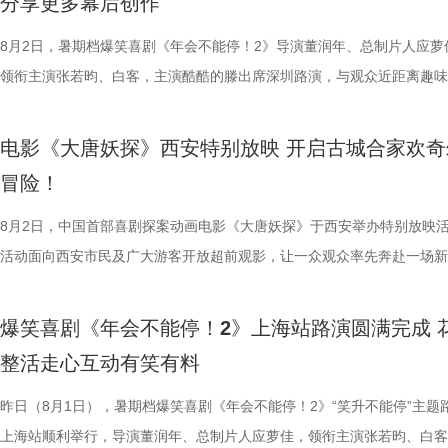
分享更多幕后创作
的生活气息。为了将色香味俱全的中式美食真实呈现在银幕之上，剧组专
和羁绊，从烟火日常到战争突发，原本稳定的生活被打破，个体被卷入更
齐聚于此，既有轻松欢乐的趣味互动，也有直击人心的走心分享。现场欢
卡”，由此开启掀桌狂欢、打脸逆袭的全新脑洞故事，由董润年执导，应
中国电影制片人协会理事长焦宏奋
动现场不仅有主创们干货满满的分
建了美食团队，与文牧野导演、美术指导反复打磨菜品，从食材选择到烹
时代动荡之中。在不断逼近的现实压力下，小人物的去留、选择与命运走
围拉满，张若昀、白客现场比心，大喊“不要小看我们之间的羁绊啊！”，
担任总制片人，张若昀、白客、高叶领衔主演，大鹏、庄达菲惊喜出演，
8月2日，暑期档爆笑喜剧《年会不能停！2》导演董润年、总制片人应萝
给予高度认可，称其是对外讲好中
男、罗圣灯、黄金豆，动画导演赵
式，前后尝试了二三十道菜式。其中一口直径两米多的大铁锅尤为吸睛，
成为故事展开的核心。 1沈腾.jpg 2蒋奇明.jpg 在此次发布的定档预告中
声此起彼伏；化身“诸葛卧龙”的白客现场为其余主创匹配《三国演义》人
洲特别主演，田雨、王耀庆特别出演，李乃文、李晨、欧阳奋强友情出演
领衔主演张若昀、白客，主演酷酷的滕出席深圳路演，与观众近距离趣味
心主任张红称赞影片职场刻画犀利
观影感受。谭卓真诚赞道：“中国
甚至需要借助滑轮才能开启。这道菜将中东烤鱼融入东北铁锅炖的融合创
沈腾饰演的徐福一声“上菜”，菜品热气上桌，龙餐馆的日常徐徐展开。徐
张若昀饰演的刘奔对标刘备，欧阳奋强饰演的董事长类比献帝，几人现场
漠男、酷酷的滕、闫佩伦主演，钟汉良特邀出演。影片猫眼电影开分9.6
动，畅聊创作细节与名场面，一路笑声不断。影片讲述了“缺心眼”刘奔与
感十足；北京文艺评论家协会主席王
越来越棒。我看得意犹未尽，有太
不同饮食文化在碰撞中，呈现出新鲜感与奇特的视觉。随着一道道菜肴陆
蒋奇明饰演的马俊生分工合作，在轻松热闹的氛围下，将餐馆经营得井井
抛梗调侃，轻松欢乐。 谈及影片结尾刘奔高燃点名之后的去留问题，导
在爆笑热映，一起走进影院越笑越大「升」！ 成都站路演顺利
气”马杰包子铺“癫疯”相遇、喜提“无限流体验卡”，由此开启掀桌狂欢、打
化循环叙事包裹职场异化的悲剧内
周铁男则称赞“这是一部诚意满满的
电影《大唐妖探》西安特别放映 开启古城合家欢奇
锅，热气升腾、香气弥漫，食客围坐之间的热闹场面，不仅呈现出浓郁鲜
条。徐福凭借地道的中餐手艺，让这间小店在异国逐渐打开局面，生意日
年和总制片人应萝佳分别给出不同答案：导演董润年认为刘奔经历多年循
欢笑温情双向在线 成都站路演映后，导演董润年、总制片人应
袭的全新脑洞故事，由董润年执导，应萝佳担任总制片人，张若昀、白客
视研究所所长赵卫防、中国电影评
中落泪，并表示很喜欢这部电影的
冒险！
生活气息，也让人与人之间的情感在一餐一饭中被悄然连接。美食特辑的
火。烤全羊、铁锅炖等中式美食在异国他乡接连登场，呈现出一派火热的
已看淡得失，不在乎去留，而胡董事长清楚公司管理弊病，认可刘奔的想
携张若昀、白客、庄达菲、孙艺洲、田雨、欧阳奋强等一众主创现身，整
叶领衔主演，大鹏、庄达菲惊喜出演，孙艺洲特别主演，田雨、王耀庆特
限流不是弱化现实主义，而是用魔
关满满的度假胜地。” 台下其
尾，文牧野导演道出“在徐福眼里，没有什么事儿是比好好吃饭更重要的了
景象。然而，突如其来的战火打破平静，炮声骤起，熟悉的日常被迫中断
初心，会尽力留下他；总制片人应萝佳则从企业发展视角进行分析，称刘
后交流兼具趣味互动与走心分享，收获现场观众热烈反响。现场观众发起
演，李乃文、李晨、欧阳奋强友情出演，童漠男、酷酷的滕、闫佩伦主演
8月2日，中国首部喜剧探案动画电影《大唐妖探》于西安举办特别放映
架，为国产喜剧题材影片提供宝贵
小时带孩子赶来的妈妈感慨：“咱
朴素表达，让这份关于生存与温暖的理解更具分量。美食特辑在展现温暖
火逐渐席卷整座城市。镜头在美食与硝烟之间快速切换，一边是孩子围在
发言极具正向价值，公司若将其开除极易引发危机，高层势必会力保他。
表情管理小游戏，结合加班、功劳被抢、团建取消等各类扎心场景让各位
汉良特邀出演。影片猫眼电影开分9.6，正在爆笑热映，一起走进影院越
活动面向西安市民及广大游客开放超前观影，让一众观众率先奔赴一场新
一致认可影片兼具艺术创新、现实
西应该让孩子们见识到。”一位带着
的同时，也进一步凸显出创作团队对人物关系与叙事质感的细致打磨，让
边学做菜，另一边却是孩子们接受军事训练，一边是热油翻滚，一边是战
不同维度的解读，让观众对年会落幕之后的故事走向有了更多想象空间。
整活演绎，金句频出、笑点拉满；还有观众送趣味锦旗、请主创复刻Bob
大「升」！ 1.jpg 2.jpg 深圳路演欢乐举行 主创趣谈幕后创作 深圳站路
乐的大唐探案之旅，沉浸式体验“机关长安城”独具韵味的东方美学与震撼
材、打造兼顾共情与深度的作
11岁，被探案剧情牢牢吸引住。
好菜与一段故事在影像中形成彼此映照。 厨房三人组定格龙餐
飞。预告前半段喜感松弛，后半段局势陡转，也让这部战争题材影片呈现
还有小观众大胆发言，在线喊话主创助力“取消暑假作业”，其家长盛赞影
牌比心名场面等，各类花活接连呈现，笑声此起彼伏。 导演董
场，董润年、应萝佳、张若昀、白客、酷酷的滕等主创齐聚亮相，现场多
觉奇观。不少携孩子一同观影的家长纷纷表示：“孩子看得很开心”“让孩
停！2》由北京合众睿客影视文化
情，中式机关设计也很有巧思。”还
爆笑喜剧《年会不能停！2》上海站路演圆满完成 
馨日常 色香味承载和平表达 同步释出的“菜备好 请就胃”版海报
同于以往的面貌。身处动荡之中，徐福和马俊生也被裹挟，甚至被爆炸波
点极度适配全家观看，现场笑声迭起，欢乐四溢。更有一位三刷观众表示
解读影片循环设定暗含人生成长的隐喻，他以刘奔、马杰示例，称当真正
刷、三刷观众踊跃分享新的感悟和发现，还有不少亲子观众到场观影，与
到了传统文化的魅力”。影片由程腾执导，黄珉联合导演，雷淞然、张呈
司、中国电影产业集团股份有限公
别喜欢龙宫浴场、百妖夜行的情节
整活走心互动有笑有料
龙餐馆后厨的备菜日常切分为层层展开的窗口式结构，徐福、马俊生、赛
预告结尾，一句“徐先生，你真觉得这战争跟你没关系吗？”警告声响起，
分别带孩子和母亲一刷、二刷，一家人各有感悟，共享欢乐与共鸣。即将
自己内心所求就能跳出循环；谈及现实与理想主义的冲突，总制片人应萝
共同嗨聊，氛围热烈。现场趣味互动花样不断，张若昀复刻假面骑士、全
名不分先后）领衔声音出演，将于8月8日全国上映，目前正在火热预售
度文化传播有限公司、中青新影文
友能参与探案，大朋友也能感受到
人穿插其间，与食材一同构成一幅鲜活而具体的烟火图景。画面以食材与
人们对故事走向的好奇，龙餐馆在战火中会遭遇什么？徐福与马俊生的生
之时，全体主创向现场观众致以诚挚谢意，现场更趣味玩梗为张若昀送上
合亲身经历，坦言看清现实后依旧坚守理想主义才是独属于自己的人生底
择“马”系人设、一起说“爱你呦”等整活轮番上演，欢声笑语贯穿全程。 现
1.jpg 此次影片选择在西安开启特别放映，正是出于对千年长安盛唐底蕴
昨日（8月1日），暑期档爆笑喜剧《年会不能停！2》“笑升不能停”主题
映。
小男孩激动地表示：“这部电影我
为主要视觉元素，龙餐馆的烟火气与异域氛围交相辉映，碰撞出中外文化
将走向何方？ 4赛夫.jpg 3沈腾 蒋奇明.jpg 文牧野带领新组合碰撞新火花
祝福，爆笑声四起，整场路演就在欢笑与温情交织的氛围中圆满收官。
真挚发言令现场观众动容落泪；张若昀亦对此有所解读，他表示刘奔虽被
众提问刘马组合穿越闯关是否也对应《西游记》里师徒取经的情节，导演
敬。影片以万国来朝的大唐为故事背景，将机械动能与唐代都市风貌相融
上海站顺利举行，导演董润年、总制片人应萝佳，领衔主演张若昀、白客
品，我十分欣慰！”语气一本正经