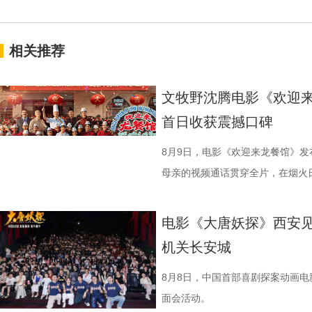
相关推荐
文牧野沈腾电影《欢迎来
首日收获震撼口碑
8月9日，电影《欢迎来龙餐馆》
母亲的视频通话贯穿全片，在烟火
同步释出的终极海报定格开业欢聚
现人物关系与时代背景的复杂情绪
电影《大唐妖探》西安见
《欢迎来龙餐馆》“美味配送中”主
机关长安城
首站，现场气氛热烈，主创围绕影
展开交流，引发强烈共鸣。 微信图片_20
8月8日，中国首部喜剧探案动画
影片口碑持续发酵，被称为“近年少
面会活动。