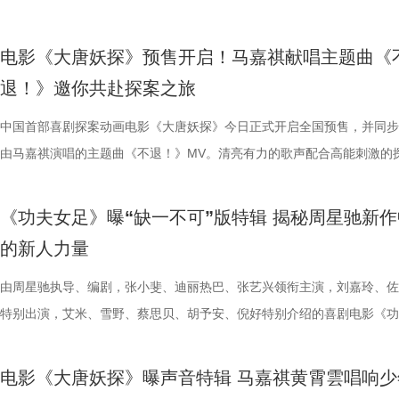
停”等真实反馈层出不穷，再度印证影片实打实的高密度笑点。更有观众
意义本质与此相同，同时也是呼应第一部金银角大王的隐藏彩蛋。总制片
心创作，导演董润年现场透露故事有取材近年真实采访素材，无限流设定
名场面，与毕业分手的泪目画面形成鲜明对比，将少年爱而不得的青春遗
番上演；赛场之下邪恶组织暗流涌动，利用地下笼斗、全球赛事酝酿巨大
菲，特别出演田雨、王耀庆，友情出演李乃文、李晨，主演童漠男、闫佩
电影是“打工人的最强续命神器”，盛赞角色马杰为“今年银幕第一乳腺恩人
萝佳的走心发言令观众动容，她坦言《年会不能停！2》创作最大的动力
下，内核依旧聚焦普通人在职场遭遇的现实困境。总制片人应萝佳表示对
至顶点。 影片横跨十年光阴，高中时期身为风纪股长的苏明仪
谋。隆不仅要直面昔日战友的宿命对决，还要迎战布兰卡这类能力诡异、
吕星辰等主创悉数亮相，现场分享创作巧思与幕后故事。同时，路演也将
电影《大唐妖探》预售开启！马嘉祺献唱主题曲《
生动道出观影过程中酣畅淋漓、解压放松的极致爽感。 8.jpg 9.jpg 与此
于观众，真诚希望大家能在笑声中消解职场的烦恼、拥有很多幸运。现场
中极具仪式感的年会戏份，剧组特意沿用第一部同款拍摄场地，保留情怀
登记违纪之名靠近随性不羁的颜立尧，把心动藏进每一次记名；程砚始终
凶悍的特殊格斗家，多重危机交织，对决悬念拉满。影片已定档2026年1
日开启，主创们将在青岛、杭州、上海、深圳、成都、郑州六城陆续与观
退！》邀你共赴探案之旅
影片的深度内核与温情共鸣向内容也在持续发酵，不同于前作“大点名”的
整活接连不断，张若昀、白客神还原“三顾茅庐”名场面，乱讲“PPT”精神
续，在她眼中，年会戏份的本质是打工人的精神寄托，这也是贯穿整个系
守在少女身后，将满腔爱意独自封存，始终没有勇气袒露心意。同龄人肆
16日北美上映。 地下笼斗氛围拉满 经典招式高燃呈现 这支单人预告以
面。 自开启限时点映以来，电影密集的爆笑笑点、脑洞大开的
戏剧表达，本片结尾刘奔的高燃点名名场面，让一众踏实肯干、默默付出
魔性抽象，引得台下笑声此起彼伏。张若昀更是喜提一把“教育之剑”，一
精神内核。张若昀与观众同样感动于片尾演讲戏份，直言“个人力量很难
霍青春，三人却被迫提前面对情爱纠葛与成长别离，那些藏在盛夏、止于
黑张力的斗兽场牢笼拉开序幕。铁笼栏杆之内，无数被囚禁者疯狂冲撞栏
叙事，搭配燃爽的逆袭情节，持续收获广大观众强烈共鸣。影片讲述了新
中国首部喜剧探案动画电影《大唐妖探》今日正式开启全国预售，并同步
层从业者被看见、被认可，这一细腻呈现瞬间戳中无数观众的心声，不少
断刘奔的奥数烦恼。面对观众的“求扇”名单，白客幽默在线“普法”，现场
结构性问题”，真正改变环境的力量藏在每一个普通打工人身上；白客谈
的心动，最终化作跨越十年无法抹平的青春怅惘。 塑造多元暗
将这场生死擂台的狂暴气息推向极致。转瞬之间，牢笼深处电光骤然闪烁
工人“癫疯”相见，群像集结大乱“逗”，爆梗整活不能停的全新脑洞故事，
由马嘉祺演唱的主题曲《不退！》MV。清亮有力的歌声配合高能刺激的
观影后表示“眼泪唰的一下就掉下来了”，共情感染力十足。影片正在爆笑
连连。接续青岛站主创跳舞名场面，在张若昀的歌声下，导演董润年与卢
杰的“打脸式反击”，调侃其反差感拉满的举动是“民谣风混搭摇滚风”；大
像 联动毕业季戳中青春离别共鸣 区别于市面上甜宠向青春片，
道覆盖高压电流的绿色兽形身影破土而出，布兰卡正式登场，野性威压瞬
润年执导，应萝佳担任总制片人，张若昀、白客、高叶领衔主演，大鹏、
片段，将狄少（声音出演 雷淞然）、阿萨（声音出演 张呈）不信天命、
映，结伴观影开怀大笑！ 电影《年会不能停！2》由北京合众睿客影视文
两位“开朗大男孩”即兴开跳，歌舞不能停，全场欢呼鼓掌更是热闹十足。
演现场更高歌一曲《我的未来不是梦》将场面直接拉回影片年会表演高燃
偷喜欢你》以写实笔触刻画两种截然不同的暗恋：苏明仪明目张胆、小心
卷整片斗兽场。 电光缠绕全身、蓬松鬃毛根根竖立，杰森・莫玛饰演的
菲惊喜出演，孙艺洲特别主演，田雨、王耀庆特别出演，李乃文、李晨、
妥协的态度诠释得淋漓尽致。 平台单曲图.jpg 影片由程腾执导，黄珉联
《功夫女足》曝“缺一不可”版特辑 揭秘周星驰新作
播有限公司、天津猫眼文化传媒有限公司、中国电影产业集团股份有限公
正在爆笑热映，今日至8月4日还将在上海、深圳、成都、郑州相继与大
落；田雨则幽默建议现场观众“送一张电影票给领导”，在欢乐中青岛站路
的单向奔赴，程砚沉默隐忍、不求回应的长久守护，两种隐秘心事交织，
遵从游戏形象，绿色兽化皮肤、锋利爪牙与狂暴体态高度还原玩家记忆中
奋强友情出演，童漠男、酷酷的滕、闫佩伦主演，钟汉良特邀出演。影片
演，雷淞然、张呈（排名不分先后）领衔声音出演，将于8月8日全国上
的新人力量
儒意电影娱乐股份有限公司、上海有态度文化传播有限公司、中青新影文
面，带来更多欢声笑语。 电影《年会不能停！2》由北京合众睿客影视文
满落幕。8月1日，与搭子结伴走进电影院共享欢乐盛宴。 5.jpg 限时点
极具共鸣的青春情感群像。影片紧扣 “毕业季就是分手季” 这一大众青春
林兽人。登场瞬间，周身不断迸发噼啪电光，完美呈现布兰卡特有的雷电
眼、淘票票点映评分9.6，目前火热预售中，8月1日，全国上映，一起走
售现已开启，可提前购票共赴这场欢乐探案之旅。 主题曲《不退！》MV
媒（海南）有限公司出品，正在爆笑热映。
播有限公司、天津猫眼文化传媒有限公司、中国电影产业集团股份有限公
爆棚 爆笑解压高分认证 电影《年会不能停2！》此前已于7月25日至26
把夏日心动与毕业离别绑定，点明年少情爱最大的遗憾 便是盛夏热烈相
力。预告最令玩家热血沸腾的名场面紧随而至：布兰卡屈膝蓄力，身躯猛
院越笑越大「升」！ “笑出升势”北京首映礼圆满举行 主创爆笑
上线 声声铿锵勾勒热血无畏 此次释出的主题曲《不退！》由马嘉祺倾情
由周星驰执导、编剧，张小斐、迪丽热巴、张艺兴领衔主演，刘嘉玲、佐
儒意电影娱乐股份有限公司、上海有态度文化传播有限公司、中青新影文
多城限时点映，首轮点映开启后即好评刷屏、爆笑认证，为呼应广大观众
抵不过毕业分离，一句 “为你好” 成为分开最无力的借口，道尽少年相爱
缩成球状，全身电流同步爆发，高速旋转直冲向前，呈现经典回旋撞招式
现场笑声不断 本次首映礼现场氛围热烈，董润年、应萝佳、张
唱。整首歌以热血张扬的摇滚曲风为基底，用硬朗有力的旋律与态度鲜明
特别出演，艾米、雪野、蔡思贝、胡予安、倪好特别介绍的喜剧电影《功
媒（海南）有限公司出品，正在爆笑热映。
呼声，将笑声传递至更多城市，7月27日至28日再进一步开启全国限时点
守难的笨拙与心酸。 影片延续台湾青春片标志性氛围感镜头，
速翻滚带起强劲气流，冲击力视觉效果拉满，短短数十秒的片段里，既展
昀、白客等主创佩戴专属工牌道具亮相，庄达菲、李乃文随身携带与角色
词，搭配马嘉祺清亮且极具穿透力的高音，将少年身处困局绝不退缩的锐
足》燃爽热映中，今日影片发布“缺一不可”版特辑。特辑完美传递了“周
观影氛围热情浓烈，爆笑声量一路猛涨。“银幕里在认真升上去，银幕外
公车偷拍、保健室照料、雨天送伞、单车告白等校园场景，用柔和光影还
兰卡不受束缚的野兽格斗风格，也暗藏身世伏笔，他是流落丛林、变异、
有关的拍手器、著作《我和众和集团的故事》，全员精神状态满分，欢乐
坚守真相的凛然心气尽数唱出。“不退让、不低头”的内核贯穿始终，既有
中没有小角色，只有共同完成故事的人”这一精神。这群大银幕新面孔凭
电影《大唐妖探》曝声音特辑 马嘉祺黄霄雲唱响少
得哈哈哈哈哈哈哈哈哈”“影院左右笑得声音一个比一个大”“笑到脸疼爽到
属于夏日的青涩悸动。剧情不刻意制造圆满结局，坦然接纳暗恋落空、相
生存的孩子，被迫困于地下斗兽笼，沦为被操控的厮杀工具。 野性角色
扑面而来。现场高能整活轮番上演，张若昀、白客解锁海绵宝宝与章鱼哥
成见的桀骜锋芒，也藏着明辨是非的坚定底色。在电影院立体环绕音的视
自的倾情诠释与独特风格，碰撞出强烈的戏剧火花，真正成为了整部电影