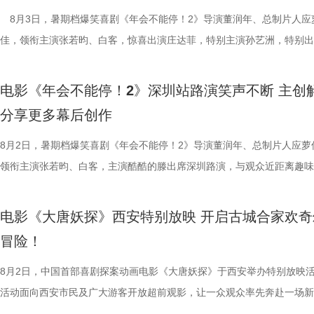
动画百花齐放，让观众看到更多元的作品。”制片人李莹莹则现场澄清此前
付，但在相处中逐渐形成默契，马俊生如同徐福与赛夫的“润滑剂”，让两
浩监制，文牧野、郎群力、钟伟编剧，沈腾领衔主演，蒋奇明、奥马尔·
出演，孙艺洲特别主演，田雨、王耀庆特别出演，李乃文、李晨、欧阳奋
8月3日，暑期档爆笑喜剧《年会不能停！2》导演董润年、总制片人应
打”导演的趣事，笑称导演“想要的东西都非常精密”，对细节有着极高要
够磨合成功。而徐福与龙餐馆里其他孩子们的互动也让龙餐馆里氛围更加
夫主演，李治廷特别出演，谢里夫·萨比、艾哈迈德·萨利姆、法鲁克·穆
情出演，童漠男、酷酷的滕、闫佩伦主演，钟汉良特邀出演。影片猫眼电
佳，领衔主演张若昀、白客，惊喜出演庄达菲，特别主演孙艺洲，特别出
终才呈现出这座充满生命力的长安城。配音导演张喆则表示这部电影是非
闹。伴随着一道道菜品出锅，不仅展现出徐福的高超技艺与中国饮食的独
德、拉塞尔·希利、奈拉·阿克拉姆、卡尔玛·哈齐姆参加演出，苇青、张
分9.6，正在爆笑热映，一起走进影院越笑越大「升」！ 1.jpg2.jpg 郑州
雨，友情出演欧阳奋强出席成都路演，与观众近距离互动，分享台前幕后
合家庭观众看的一部电影——孩子看冒险和主角搭档，家长也能感受其中
味，也折射出每个角色不同的性格底色与处世方式。 美食特辑
情出演。 海报.jpg 沈腾勇闯中东做地道中餐 携手蒋奇明演绎战火下的小
演热情似火 欢笑声中圆满收官 郑州站路演映后交流全程氛围热烈，董润
事。现场不同年龄、职业的观众走心分享观影感受，全程欢笑与掌声交织
电影《年会不能停！2》深圳站路演笑声不断 主创
与真挚。 大小观众踊跃分享 欢乐冒险获全龄观众好评
餐馆的日常与各个人物关系自然融合，在轻松、愉快的氛围中传递出更具
困境 电影《欢迎来龙餐馆》聚焦中东的中餐馆里徐福与马俊生在战火中
应萝佳、张若昀、白客、田雨、欧阳奋强等一众主创与不同年龄、职业的
片讲述了“缺心眼”刘奔与“没脾气”马杰包子铺“癫疯”相遇、喜提“无限流体
分享更多幕后创作
动现场不仅有主创们干货满满的分享，还有演员谭卓、雪野，喜剧演员周
的生活气息。为了将色香味俱全的中式美食真实呈现在银幕之上，剧组专
和羁绊，从烟火日常到战争突发，原本稳定的生活被打破，个体被卷入更
齐聚于此，既有轻松欢乐的趣味互动，也有直击人心的走心分享。现场欢
卡”，由此开启掀桌狂欢、打脸逆袭的全新脑洞故事，由董润年执导，应
男、罗圣灯、黄金豆，动画导演赵霁、李夏、梁旋等业内嘉宾前来观影并
建了美食团队，与文牧野导演、美术指导反复打磨菜品，从食材选择到烹
时代动荡之中。在不断逼近的现实压力下，小人物的去留、选择与命运走
围拉满，张若昀、白客现场比心，大喊“不要小看我们之间的羁绊啊！”，
担任总制片人，张若昀、白客、高叶领衔主演，大鹏、庄达菲惊喜出演，
8月2日，暑期档爆笑喜剧《年会不能停！2》导演董润年、总制片人应萝
观影感受。谭卓真诚赞道：“中国的动画越来越有自己的模样了，建模技
式，前后尝试了二三十道菜式。其中一口直径两米多的大铁锅尤为吸睛，
成为故事展开的核心。 1沈腾.jpg 2蒋奇明.jpg 在此次发布的定档预告中
声此起彼伏；化身“诸葛卧龙”的白客现场为其余主创匹配《三国演义》人
洲特别主演，田雨、王耀庆特别出演，李乃文、李晨、欧阳奋强友情出演
领衔主演张若昀、白客，主演酷酷的滕出席深圳路演，与观众近距离趣味
越来越棒。我看得意犹未尽，有太多好看的画面和场景，非常期待第二部
甚至需要借助滑轮才能开启。这道菜将中东烤鱼融入东北铁锅炖的融合创
沈腾饰演的徐福一声“上菜”，菜品热气上桌，龙餐馆的日常徐徐展开。徐
张若昀饰演的刘奔对标刘备，欧阳奋强饰演的董事长类比献帝，几人现场
漠男、酷酷的滕、闫佩伦主演，钟汉良特邀出演。影片猫眼电影开分9.6
动，畅聊创作细节与名场面，一路笑声不断。影片讲述了“缺心眼”刘奔与
周铁男则称赞“这是一部诚意满满的原创动画电影。”而罗圣灯更是在观影
不同饮食文化在碰撞中，呈现出新鲜感与奇特的视觉。随着一道道菜肴陆
蒋奇明饰演的马俊生分工合作，在轻松热闹的氛围下，将餐馆经营得井井
抛梗调侃，轻松欢乐。 谈及影片结尾刘奔高燃点名之后的去留问题，导
在爆笑热映，一起走进影院越笑越大「升」！ 成都站路演顺利
气”马杰包子铺“癫疯”相遇、喜提“无限流体验卡”，由此开启掀桌狂欢、打
电影《大唐妖探》西安特别放映 开启古城合家欢奇
中落泪，并表示很喜欢这部电影的风格：“把大唐重新架构了一下，变成
锅，热气升腾、香气弥漫，食客围坐之间的热闹场面，不仅呈现出浓郁鲜
条。徐福凭借地道的中餐手艺，让这间小店在异国逐渐打开局面，生意日
年和总制片人应萝佳分别给出不同答案：导演董润年认为刘奔经历多年循
欢笑温情双向在线 成都站路演映后，导演董润年、总制片人应
袭的全新脑洞故事，由董润年执导，应萝佳担任总制片人，张若昀、白客
冒险！
关满满的度假胜地。” 台下其他观众的分享同样踊跃，一位驱车
生活气息，也让人与人之间的情感在一餐一饭中被悄然连接。美食特辑的
火。烤全羊、铁锅炖等中式美食在异国他乡接连登场，呈现出一派火热的
已看淡得失，不在乎去留，而胡董事长清楚公司管理弊病，认可刘奔的想
携张若昀、白客、庄达菲、孙艺洲、田雨、欧阳奋强等一众主创现身，整
叶领衔主演，大鹏、庄达菲惊喜出演，孙艺洲特别主演，田雨、王耀庆特
小时带孩子赶来的妈妈感慨：“咱们中国的《山海经》、榫卯结构，这些
尾，文牧野导演道出“在徐福眼里，没有什么事儿是比好好吃饭更重要的了
景象。然而，突如其来的战火打破平静，炮声骤起，熟悉的日常被迫中断
初心，会尽力留下他；总制片人应萝佳则从企业发展视角进行分析，称刘
后交流兼具趣味互动与走心分享，收获现场观众热烈反响。现场观众发起
演，李乃文、李晨、欧阳奋强友情出演，童漠男、酷酷的滕、闫佩伦主演
8月2日，中国首部喜剧探案动画电影《大唐妖探》于西安举办特别放映
西应该让孩子们见识到。”一位带着弟弟前来观影的姐姐分享道：“我弟弟
朴素表达，让这份关于生存与温暖的理解更具分量。美食特辑在展现温暖
火逐渐席卷整座城市。镜头在美食与硝烟之间快速切换，一边是孩子围在
发言极具正向价值，公司若将其开除极易引发危机，高层势必会力保他。
表情管理小游戏，结合加班、功劳被抢、团建取消等各类扎心场景让各位
汉良特邀出演。影片猫眼电影开分9.6，正在爆笑热映，一起走进影院越
活动面向西安市民及广大游客开放超前观影，让一众观众率先奔赴一场新
11岁，被探案剧情牢牢吸引住。我个人也很喜欢借着破案带出的盛唐市
的同时，也进一步凸显出创作团队对人物关系与叙事质感的细致打磨，让
边学做菜，另一边却是孩子们接受军事训练，一边是热油翻滚，一边是战
不同维度的解读，让观众对年会落幕之后的故事走向有了更多想象空间。
整活演绎，金句频出、笑点拉满；还有观众送趣味锦旗、请主创复刻Bob
大「升」！ 1.jpg 2.jpg 深圳路演欢乐举行 主创趣谈幕后创作 深圳站路
乐的大唐探案之旅，沉浸式体验“机关长安城”独具韵味的东方美学与震撼