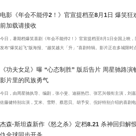
（海南）有限公司出品，将于8月1日全国上映。
影片物料陆续释出，隆、肯、春丽、古烈、达尔西姆等主角团已悉数亮相
享道，“刘奔和马杰看似是对职场态度截然不同的两个人，但他们本质的
演，于危机中默契配合、互为底气，热血羁绊与冒险张力扑面而来。这首
高难度的翻跟头与威亚动作统统不在话下。 除了极具潜力的青年演员，
将于8月8日全国上映，邀观众一起循声探秘机关长安城，解锁这场欢乐
足》全国爆笑热映中。7月26日，《功夫女足》第二轮全国路演来到了收
次布兰卡单人预告放出，填补了观众对影片奇幻格斗场面的期待。此次展
是一样的，内心深处都有不愿意熄灭的小火苗。”她希望，借影片让大家
曲不仅精准契合电影主角冲破偏见的成长底色，同时也承载着普世的情感
展现了剧组“卧虎藏龙”的跨界专业力量。饰演丧彪的胡予安是世界名列前
交织的大唐探案奇旅。 雷淞然张呈本色演绎欢喜冤家 主创团队匠心独创
——珠海站。导演兼编剧周星驰携领衔主演迪丽热巴，特别介绍蔡思贝、
电影《年会不能停2！》官宣提档至8月1日 爆笑狂
奇幻特效与异能设定，只是影片诸多精彩内容的一小部分，极具冲击力的
具体的人，也让更多的打工人在自己的岗位中被看见。领衔主演张若昀解
鸣，献给每一个身处低谷、遭受质疑却依旧挺直腰杆向前的人，传递出不
冲浪运动员，饰演皓儿的李卓媚则是国家一级摔跤运动员，而本身就是足
声境 影片以多元音乐作为情绪纽带，兼顾传统国风内核与年轻化审美，
安，主演秦鹏飞、陈旻，特别出演许君聪，小演员陈穆洋、奶酪、梁潇瀚
前加载请接收
和人物特效不止升级了银幕视觉观感，更向观众证明每一位特色格斗人物
己饰演的刘奔一角，刘奔是一个充满热血干劲的职场新人，敢于打破固有
命、不后退的力量。 全国预售现已开启 暑期合家欢观影首选 伴随主题曲
动员的孙子七不仅在演技方面不断学习精进，更在幕后为娥眉队提供了大
丰富的声音设计带领观众穿梭于喜剧与悬疑色彩交织的奇幻世界之中。配
及联合导演林子聪等主创人员齐聚珠海，与现场观众展开近距离交流。尽
有自己的高光时刻。 《街头霸王》系列从街机游戏到银幕实景化，跨越
则，但他也指出，所有的无限流到了最后都无法解决“结构性”问题，真正
高燃上线，影片全国预售也于7月30日正式开启。作为暑期档独树一帜的
专业足球技巧指导；哪怕是在影片中戏份不多的张天一，为了最佳呈现也
作赋予了角色动人的生命力，声音出演狄少和阿萨的雷淞然、张呈，默契
日珠海遭遇风雨天气，主创团队与广大影迷依然风雨无阻，共同谱写了一
今日，暑期档爆笑喜剧《年会不能停2！》官宣提档至8月1日全国上映，
年的情怀，将波动拳、升龙拳、百裂脚、布兰卡回旋撞等经典招式逐一呈
望藏在没有外挂的普通人身上；并定位与马杰的关系为“一个提供澎湃的
探案动画电影，《大唐妖探》此前便凭借新颖的世界观与鲜活的角色收获
拍摄了许多遍，毫无保留地全力以赴。尽管很多演员都是第一次登上银幕
出了一对贴合设定的欢喜冤家，让角色形象跃然眼前。雷淞然精准诠释了
致温情的双向奔赴。 周星驰时隔26年重返故地 温情致敬达叔与
发布“爆笑起飞”版海报、“越笑越大「升」”喜剧特辑。影片正在多城限时
无论陪伴IP成长的老牌玩家，还是初识街头格斗文化的新观众，都将在大
力，一个提供稳健的方向感”。白客也在现场分享再度饰演马杰的体验，
观众关注，而此次主题曲所传递的“不退”信念，也让更多人看到影片在喜
人，但每个人都倾尽全力，周星驰导演也对所有人的付出表达了诚挚感谢
身上永不言弃的韧劲与少年热血；张呈对于阿萨真挚细腻的哭戏演绎，饱
青春 珠海对于周星驰而言，承载着极为特殊的时代记忆。26年
中，将于7月27日至28日开启全国限时点映，年会狂欢提前开席，极致爆
见证这场全员集结的巅峰厮杀。电影《街头霸王》（暂译）将于2026 年1
段最大的变化是经历了一段如梦似幻的传奇故事，在与刘奔的无限流之行
悬疑之外的精神内核。 影片并没有讲述非黑即白的简单故事，而是借着
谢大家并肩携手，共同完成了这部热血诚意之作。 小人物热血逆袭动人
绪直击人心，引得现场主创深受感染，随之落泪。配音导演张喆对两人的
经典佳作《少林足球》正是在珠海取景拍摄。路演现场，当年《少林足球
验抢先畅享。影片讲述了新老打工人“癫疯”相见，群像集结大乱“逗”，爆
《功夫女足》曝 “心态制胜” 版后告片 周星驰路演
16日北美上映。
成这一人物的成长弧光。活动现场，庄达菲、田雨、王耀庆、李乃文、李
阿萨的探案之路，勾勒出冲破世俗偏见、坚守真相的成长脉络。毒舌天才
女足精神引爆口碑狂潮 随着电影的热映，《功夫女足》凭借燃爽的剧情
十分肯定：“他们再创造的能力非常强，也给到我们非常多的惊喜”。与此
景地“春芳理发店”的主理人惊喜现身，与星爷时隔二十余载再度重逢，瞬
活不能停的全新脑洞故事，由董润年执导，应萝佳担任总制片人，张若昀
影片里的民族勇气
童漠男、闫佩伦、吕星辰也纷纷分享自己的角色体验以及欢乐默契的片场
狄少与热血单纯的狼妖捕快阿萨，从互不对付的冤家到背靠背的搭档，一
的情感引发了广泛的口碑发酵。影片将爆笑的喜剧元素与小人物的奋斗历
时，影片的群杂配音体量庞大，其中一场“百妖夜行”的单场戏份，涉及角
起全场的岁月情怀。周星驰不仅一眼认出这位故交，更欣然珍藏了对方相
客、高叶领衔主演，大鹏、庄达菲惊喜出演，孙艺洲特别主演，田雨、王
事，在影片里参与出演的梁植、石老板、合文俊、李飞也于现场分享观影
龙笑料不断，也在连环谜局与世俗眼光中互相支撑，既贡献了密集的笑点
妙融合，讲述了一群足球女孩在低谷中不屈不挠、勇敢追梦的故事。许多
有396个，大量的人声、乐声交织相融，共同构筑人与妖和谐共生、生机
老照片，并相约有机会定将再次光顾体验。此外，众多影迷不远千里驱车
特别出演，李乃文、李晨、欧阳奋强友情出演，童漠男、酷酷的滕、闫佩
今日，由周星驰执导、编剧，张小斐、迪丽热巴、张艺兴领衔主演，刘嘉
摄体验并到台上与主创汇合。形形色色的人物共同构筑丰富职场群像，从
藏着细腻的温情。他们从不是自带光环的完美神探，虽身陷世俗偏见与连
在观影后表示，电影不仅笑点密集、包袱不断，更难能可贵的是写出了小
的大唐长安城。 此外，在电影配乐上，音乐总监栾慧围绕“如果人族和妖
1300公里，甚至在机场苦候7小时，只为在现场对星爷重现那句掷地有声
演，钟汉良特邀出演。8月1日，越笑越大“升”！ 海报.jpg 爆笑解锁幕后
佐藤健特别出演，艾米、雪野、蔡思贝、胡予安、倪好特别介绍的喜剧电
维度展现职场百态。影片摒弃悬浮刻意的段子，扎根大众熟悉的职场日常
局之中，却始终不肯向困境妥协；哪怕前路凶险，也凭着对真相的执念并
的真实与韧劲。每一个角色都不是高高在上的英雄，而是生活在我们身边
活在一起的长安城真实存在，那它到底应该是什么声音呢？”的核心命题
典台词：“我养你”。 在映后互动环节，当粉丝问及影片片尾那
常 全员对戏笑声加载不停 全新曝光的“越笑越大「升」”喜剧特辑，全方
《功夫女足》释出“心态制胜”版后告片。截至7月23日22时30分，电影票
爆笑叙事之外，也试图探讨人生意义与价值、理想主义等现实议题，主创
行，在探案路上一步步撕开迷雾。轻松有趣的喜剧外壳、抽丝剥茧的探案
着缺点却依然全力以赴的普通人。这种天马行空的幽默与接地气的真情实
建起了专属于《大唐妖探》的独特声音体系。创作团队依托剧情场景灵活
的座位是否是留给金牌搭档吴孟达先生时，周星驰动情予以肯定，并表示
剧组真实拍摄日常，幕后全员精神状态超前松弛，同框切磋戏份笑声超标
突破17.1亿，口碑爆棚热议不断。“心中这团火”第二轮路演也火热进行中
杰森·斯坦森新作《怒之杀》定档8.21 杀神回归解
情真诚的分享收获全场不断掌声。 全国点映口碑持续升温 六城
与热血的友情羁绊相得益彰，适配全年龄段的观影需求；这份不服输的心
互交织，让观众在轻松解压之余，也能从小人物的酸甜苦辣中找到深切的
音乐表达，战斗段落依托人声渲染澎湃情绪，淋漓尽致地展现角色的愤怒
全认同”观众心中达叔无可替代的地位。谈及如何长久保持对电影梦想的
组更将“鼓掌”企业文化贯彻到底，现场情绪价值拉满。张若昀谈及角色称
莞站已于7月23日圆满落幕。导演兼编剧周星驰，领衔主演张艺兴，特别
仇全球同步开杀