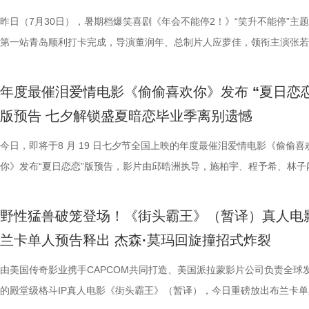
每一道菜既服务叙事，也具备生活质感。在战火背景之下，这些具体而鲜
《我不是药神》到《奇迹·笨小孩》，其作品始终在兼顾市场与作者表达
色好评强势印证，电影《年会不能停！2》适配各类观影人群，年轻人结
《年会不能停！2》正在全国院线火热公映，上映以来持续收获海量观众
择业难题，白客再度引用《出师表》表达观点：“开张圣听，以光先帝遗
统文化的深厚底蕴。 3.jpg 在西安特别放映的活动现场，不少家长专程
断 上海站路演映后见面，董润年、应萝佳、张若昀、白客、孙艺洲、田
情一路高涨。 影片讲述了“缺心眼”刘奔与“没脾气”马杰包子铺“癫疯”相遇
食物不再只是场景元素，而成为连接人物情感、消解隔阂的媒介，也让“
找到平衡，旨在挖掘普通人身上的人性闪光。电影《欢迎来龙餐馆》首次
卡解压解气，全家组团观影笑声不断，在捧腹大笑之余皆能收获共鸣与放
好评，猫眼购票平台稳定保持高分，影院场均笑声不断。影片创新融入无
恢弘志士之气，不宜妄自菲薄，引喻失义，以塞忠谏”，他认为不必局限
到场观影。轻松欢乐的剧情、精巧奇幻的机关场景、鲜活可爱的古典妖怪
耀庆、范湉湉等一众主创齐聚现场，全程笑点与走心感悟交织，亮点纷呈
提“无限流体验卡”，由此开启掀桌狂欢、打脸逆袭的全新脑洞故事，由董
昨日（7月30日），暑期档爆笑喜剧《年会不能停2！》“笑升不能停”主
吃饭”在极端环境中，延展出关于生存与和平的更深层表达。 电
事从本土社会议题延伸至国际化战争背景，在更强烈的冲突情境中，展开
5.jpg6.jpg7.jpg 电影《年会不能停！2》由北京合众睿客影视文化传播有
循环设定，全程笑点高密度输出，把职场里令人憋屈的形式主义、空洞画
即彼的答案；酷酷的滕全程输出满满情绪价值，将影片金句“展翅高飞”贯
象，全程牢牢吸引着观众们的目光。观影过程中，孩子们跟随剧情一同寻
动环节欢乐整活不断，张若昀、白客趣味回答“如果角色穿越宫斗剧能存
执导，应萝佳担任总制片人，张若昀、白客、高叶领衔主演，大鹏、庄达
第一站青岛顺利打卡完成，导演董润年、总制片人应萝佳，领衔主演张若
《欢迎来龙餐馆》由坏猴子（上海）文化传播有限公司、北京大麦娱乐文
通人处境与选择的刻画，以此完成文牧野对现实题材的一次全新类型突破
司、天津猫眼文化传媒有限公司、中国电影产业集团股份有限公司、儒意
无效内卷、任人唯亲等糟心日常尽数拆解，用酣畅淋漓的剧情走向狠狠解
场，持续点燃现场氛围；影片片尾彩蛋编舞指导喜多卉也惊喜现身观众席
索、推敲真相，化身民间小神探，迫不及待想要走进长安城参与探案。观
集”的脑洞提问，二人调侃刘奔很难立足，但马杰能活到最后；面对领导
喜出演，孙艺洲特别主演，田雨、王耀庆特别出演，李乃文、李晨、欧阳
白客，惊喜出演大鹏、特别出演田雨齐齐亮相。现场全员与观众欢乐互动
限公司、中国电影产业集团股份有限公司、儒意电影娱乐股份有限公司、
腾此次也在角色塑造上呈现出更为深沉与内敛的一面，其饰演的中国大厨
娱乐股份有限公司、上海有态度文化传播有限公司、中青新影文化传媒（
观影全程极致解压，爽感贯穿始终。张若昀、白客“卧龙凤雏”碰撞出全新
大家分享了《阳光开朗大男孩》舞蹈排练的趣味幕后。 4.jpg 3.jpg 高分
束后，不少家长纷纷给出好评，表示影片“十分有趣”。有家长表示孩子不
提问的情景设置，孙艺洲、田雨、王耀庆、范湉湉临场抖出各类高情商回
友情出演，童漠男、酷酷的滕、闫佩伦主演，钟汉良特邀出演。影片爆笑
享幕后趣闻，将7月29日北京首映礼的笑声一直延续至青岛路演，今日至8
年度最催泪爱情电影《偷偷喜欢你》发布 “夏日恋恋
军（上海）影业有限公司、北京元气娱乐文化有限公司、浙江开心麻花影
福，从后厨掌勺时的沉稳从容，到突遭战火时的紧张与失措，人物命运在
南）有限公司出品，正在爆笑热映。
反应，高叶化身理想上班搭子，搭档大鹏、庄达菲、孙艺洲、田雨、王耀
评如潮 嗨爽爆笑后劲十足 电影《年会不能停！2》以脑洞大开的全新故
程看得投入、看得开心，更在轻松的观影过程中接触到丰富的唐代传统文
引得台下掌声连连；全员歌舞成为每站路演固定保留环节，《阳光开朗大
中，一起走进影院越笑越大「升」！ 全国热映中爆笑不能停 口碑热度持
日还将继续在杭州、上海、深圳、成都、郑州五城与大家爆笑相见。此前
版预告 七夕解锁盛夏暗恋毕业季离别遗憾
限公司、东阳浦天影视文化有限公司、北京上狮文化集团有限公司、上海
反差中层层展开。预告结尾的一声警告，让徐福的处境愈发扑朔迷离，不
一众实力派演员，精准拿捏不同层级人物的鲜活状态，为观众输出接连不
观众献上一场爆笑爆爽的极致观影盛宴。目前影片猫眼电影开分高达9.6
这部电影也激发了孩子对传统文化与东方美学的探索兴趣，真正实现了“
孩》音乐声响起，张若昀、白客歌声助兴，其余主创零帧起跳，现场氛围
升 同步释出的今日上映新媒体图，将癫狂抽象进行到底。巨大红色键盘
点映期间，影片上座率累计三次登顶，口碑认证、预售票房一路上涨，目
影视制作有限公司出品，影片将于8月11日全国上映，预售已开启，8月8
他揪心动荡又未知的命运。蒋奇明则以他一贯的细腻表演，演绎出角色的
爆笑桥段。 不少观众看完直呼 “完全演我上班日常”“整场笑到停
平台好评层出不穷，从密集笑点塑造、完整角色弧光、犀利叙事节奏到深
育人、寓教于乐”的效果。现场的小朋友们也纷纷分享观影感受，直言“机
火爆。惊喜嘉宾钟楚曦现身观众席，真诚分享观影感受，她表示刘奔这个
上，全员姿势神态魔性夸张，把当代打工人“不想工作只想发疯”的精神状
映及预售总票房已突破3000万，猫眼电影点映开分9.6、淘票票点映开分9
今日，即将于8 月 19 日七夕节全国上映的年度最催泪爱情电影《偷偷喜
10日14:00-21:00举行全国超前点映。
张力。首次搭档的二人以戏里戏外的默契，碰撞出全新的火花，共同推动
来，看得太解气”“和同事边看边共鸣，笑到拍大腿”。带娃观影的家长也
实内核，全维度收获观众一致盛赞。主角刘奔 “屠龙少年终成恶龙” 的细
太酷了”“看得非常开心”。此次观影后，观众们也更加期待这部暑期国漫
“让我们都变成更好的人”，收获全场欢呼鼓掌。 4.jpg 3.jpg 导演董润年
释得淋漓尽致。自《年会不能停！2》限时点映开启后，“爆笑”“解压”“解气
高分加持笑“升”不能停。 1.jpg 影片讲述了新老打工人“癫疯”相见，群像
你》发布“夏日恋恋”版预告，影片由邱晧洲执导，施柏宇、程予希、林子
的情感张力层层递进，也让观众对这部在战火中淬炼人性的作品更添期待。
评，坦言影片笑点轻松，无晦涩内容，亲子同看全程欢乐，全家观影适配
转变极具冲击力，最终幡然醒悟点名的高燃片段更完整撑起故事层次感，
日登陆全国影院，相约家人朋友共赴一场妙趣横生的大唐奇幻冒险。 4.jp
影片细节，透露片中《题菊花》一诗的作者黄巢，以及创作背景与刘奔存
爽”等口碑关键词全网刷屏，以最直观的情绪感受，全方位肯定影片纯粹
乱“逗”，爆梗整活不能停的全新脑洞故事，由董润年执导，应萝佳担任总
衔主演。该预告以盛夏校园为底色，完整铺展三人错综复杂的暗恋拉扯，
苏苏.jpg 7丽娜.jpg 电影《欢迎来龙餐馆》由坏猴子（上海）文化传播有
满。影片牢牢抓住大众情绪需求，以纯粹畅快的喜剧质感俘获全年龄段观
少观众深受触动；刘马组合借助无限流外挂“癫疯”冲击，全程高能输出，
5.jpg 电影《大唐妖探》由深圳千万间影业有限公司、冰滴映画影视传媒(
性关联；面对观众提出的对于当下“社会化”议题的困惑，总制片人应萝佳
的爆笑喜剧气质。今日电影全国上映，口碑热度更是持续攀升，全新设定
人，张若昀、白客、高叶领衔主演，大鹏、庄达菲惊喜出演，孙艺洲特别
女单向奔赴的心动、少年隐忍沉默的守护、毕业即分手的青春遗憾尽数呈
野性猛兽破笼登场！《街头霸王》（暂译）真人电
司、北京大麦娱乐文化有限公司、中国电影产业集团股份有限公司、儒意
兼具直击人心的情感共鸣。影片正在爆笑热映，和朋友家人一起走进影院
影的爆笑氛围与打工人的解压爽感双双拉到极致。 5.jpg 6.jpg 7.jpg 与
有限公司、天津猫眼微影文化传媒有限公司、北京梦之城文化有限公司、
分享亲身经历，她认为认清自己想做什么，便朝着这个方向稳步前行，不
“无限流”脑洞大开，在极致喜感之外再叠加惊喜观感，被网友亲切称呼为
演，田雨、王耀庆特别出演，李乃文、李晨、欧阳奋强友情出演，童漠男
延续台式青春细腻治愈的叙事质感，用满是烟火气的校园日常，戳中所有
兰卡单人预告释出 杰森·莫玛回旋撞招式炸裂
娱乐股份有限公司、梦将军（上海）影业有限公司、北京元气娱乐文化有
浸式收获一场痛快解压的欢乐观影之旅。 电影《年会不能停！2
时，影片层层撕开欺上媚下、裙带关系、无效内卷、形式主义等各类现实
蓝海影视文化集团股份有限公司、郭帆（北京）影业有限公司、深圳市一
求融入不适应的环境；张若昀也带来自己的感悟，称坚持本心和“社会化”
人最强外挂”。刘马组合喜提金手指在众和集团一路卡bug打怪升级，爆
酷的滕、闫佩伦主演，钟汉良特邀出演。影片目前火热预售中，8月1日
在夏日里不敢宣之于口的年少心事。 盛夏心事尽数展露 三角爱
司、浙江开心麻花影业有限公司、东阳浦天影视文化有限公司、北京上狮
北京合众睿客影视文化传播有限公司、天津猫眼文化传媒有限公司、中国
象，精准戳中打工人爽点，让观众在捧腹大笑后亦获得深层的情感释放与
艺文化传媒有限公司、北京千万间文化传播有限公司、北京萌谷文化传媒
矛盾，找到自己的定位，也可以在秩序中稍作改变；白客则引用《出师表
爽感层层升级，“狂扇巴掌”的高燃名场面更是让网友直呼“爽得乳腺通畅”“
上映，一起走进影院越笑越大「升」！ 2.jpg 青岛路演全场热情拉满 花
织甜蜜与离别酸涩 此次发布的“夏日恋恋” 版预告以苏明仪第一
由美国传奇影业携手CAPCOM共同打造、美国派拉蒙影片公司负责全球
集团有限公司、上海儒意影视制作有限公司出品，影片将于8月11日全国
产业集团股份有限公司、儒意电影娱乐股份有限公司、上海有态度文化传
鸣。随着口碑持续走高，越来越多的观众选择二刷三刷，“全程爆笑”“很
公司、北京微梦创科网络技术有限公司出品，将于8月8日全国上映，正
表达观点，一句“亲贤臣，远小人，此先汉所以兴隆也；亲小人，远贤臣
掌下去整个人都通透了”。荒诞又真实的现实刻画也令人感同身受、共鸣
笑点共鸣双在线 青岛路演现场互动氛围热烈十足，董润年、应萝佳，张
切入，开篇便直白袒露少女暗恋：她总能在人群一眼望见颜立尧，偷偷坐
的殿堂级格斗IP真人电影《街头霸王》（暂译），今日重磅放出布兰卡单