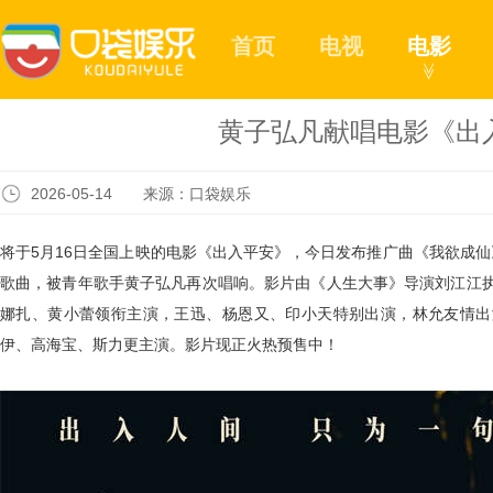
首页
电视
电影
≫
黄子弘凡献唱电影《出
2026-05-14 来源：口袋娱乐
将于
5
月
16
日全国上映的
电影《出入平安》
，今日
发布推广曲《我欲成仙
歌曲，被青年歌手黄子弘凡再次唱响
。
影片
由《人生大事》导演刘江江
娜扎、黄小蕾领衔主演，王迅、杨恩又、印小天特别出演，林允友情出
伊、高海宝、斯力更主演
。影片现正火热预售中！