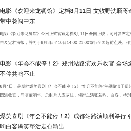
前点映火热进行中，预售现已全面开启。 主创齐聚畅聊 幕后分
远赴中东谋生，在当地与餐馆经理马俊生（蒋奇明 饰）相识，并共同打
电影《欢迎来龙餐馆》定档8月11日 文牧野沈腾蒋
货满满 活动现场趣味互动接连不断，有观众特意带来鲁班锁，
馆，将中华美食带入异乡。在餐馆经营逐渐步入正轨之际，战火骤然降临
带中餐闯中东
主创现场上手挑战，将片中巧思满满的机关设定延伸至现实；更有观众专
人被迫卷入动荡之中，在生存与抉择间面对命运考验。美食特辑以徐福、
cos狄少、阿萨现身活动，邀请主创即兴配音互动。在火热的氛围中，主
生、赛夫（奥马尔·谢里夫 饰）在龙餐馆的日常为线索，通过中华美食将
电影《欢迎来龙餐馆》今日正式官宣定档8月11日全国上映，同时发布定
也围绕影片展开了真诚分享。 导演程腾率先分享创作心得：“这
人物之间的情感呈现给观众。“菜备好 请就胃”版海报则定格“一家三口”在
告及定档海报，并将于8月8日至10日14:00-21:00举行全国超前点映。
影我们做了六年，花大力气打造原创的机关长安城，希望用轻松娱乐的方
的温馨画面，展现龙餐馆人与人之间鲜活、真实的一面。电影《欢迎来龙
争美食大片，影片讲述的是中国厨师徐福（沈腾 饰）为养家还债远赴中
现一个探案故事，让它适合全年龄段的朋友们观看。”联合导演黄珉紧接
馆》由文牧野执导，宁浩监制，文牧野、郎群力、钟伟编剧，沈腾领衔主
当地结识餐馆经理马俊生（蒋奇明 饰），两人携手经营龙餐馆。然而战
电影《年会不能停！2》郑州站路演欢乐收官 全场
秘了“机关长安城”的设计理念：“我们构建的是一个有着东方幻想的架空
蒋奇明、奥马尔·谢里夫主演，李治廷特别出演，影片将于8月11日，全
发，他们也被迫卷入其中，不得不直面动荡与生存考验。定档预告呈现了
不停共鸣不止
把大唐与机关结构相融合，城市里翻转招牌、空中轨道、机关餐馆，一切
映。 匠心烹制银幕美食奇观 龙餐馆“核心团队”首聚展现热闹氛
馆从生意渐入正轨到突遭战争打断的转变过程，影片在热闹营业与战火四
靠机关运行的，希望让大家觉得熟悉的同时又感到新奇。” 领衔
此次发布的美食特辑以徐福、马俊生和龙餐馆的孩子们，通过视
间形成鲜明反差。定档海报中，徐福立于满是弹孔的红墙之前专注掌勺，
8月4日，暑期档爆笑喜剧《年会不能停！2》“笑升不能停”主题路演于郑
出演雷淞然、张呈也在现场畅聊从舞台搭档到声音出演搭档的感受。雷淞
话和观众们隔空打招呼开头，迅速将观众带入烟火气十足的龙餐馆。炉火
佳肴满桌，与身后未散的硝烟痕迹形成鲜明对照。定档预告与海报将战争
圆满收官，导演董润年、总制片人应萝佳，领衔主演张若昀、白客，特别
言：“我们从舞台走到大银幕后面，配合还是很默契。”并透露“狄少和我
腾、锅气升腾，各式中式菜肴在翻炒与焖煮间接连出锅。随即，龙餐馆核
酷、美食的烟火气与热闹的氛围一同装盘上桌，让人对这道别具风味的暑
田雨，友情出演欧阳奋强亮相现场，与现场观众面对面畅聊互动，现场氛
会更贴近一些，都比较内敛；张呈热血的一面和阿萨也很像。”张呈也补
员逐一亮相，金牌主厨徐福掌勺稳健，技艺了得，在花絮里，沈腾上手学
“硬菜”充满期待。《欢迎来龙餐馆》由IMAX特制拍摄，在IMAX银幕上，
情洋溢。影片讲述了“缺心眼”刘奔与“没脾气”马杰包子铺“癫疯”相遇、喜提
爆笑喜剧《年会不能停！2》成都站路演顺利举行 
读二人角色内核：“阿萨代表纯真，狄少代表求真，两个人身上有共通之处
勺、切墩，学习的过程轻松又充满欢乐；大堂经理马俊生在前厅后厨间来
重要场景将上下延展，为观众独家呈现多26%的画面内容，身临其境体
限流体验卡”，由此开启掀桌狂欢、打脸逆袭的全新脑洞故事，由董润年
昀白客爆笑整活走心输出
总制片人曹紫建分享了创作团队探索国漫新类型的初心：“希望
忙，与徐福的初次碰面便“独自扛下所有”；餐馆学徒赛夫起初与师父徐福
的战争场面与美食烹制的烟火细节。电影《欢迎来龙餐馆》由文牧野执导
导，应萝佳担任总制片人，张若昀、白客、高叶领衔主演，大鹏、庄达菲