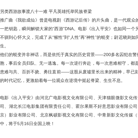
另类西游故事渡八十一难 平凡英雄托举民族脊梁
推广曲《我欲成仙》曾是电视剧《西游记后传》的片头曲，是一代观众
一把钥匙，瞬间解锁大家的
“
西游
”DNA
。电影《出入平安》也如同一个另
不驯到心怀大义，完成了从“猴性”到“人性”再“神性”的蜕变；尉迟晓则
生。
他们的蜕变并非神话，而是依托于真实的历史背景——
200
多名囚犯在警
胞，事后全员归队、无一逃逸。每一次逆行奔赴，每一次患难相守，都
患难与共、百折不挠、勇往直前——这股从废墟里长出来的精神，早已
的时代记忆，更激励着每一位观众在逆境中挺起脊梁、生生不息。
电影《出入平安》由河北广电影视文化有限公司、天津猫眼微影文化传
司、湖北长江电影集团有限责任公司、霍尔果斯不好意思影业有限公司
京）影业有限公司、北京枫硕影视文化有限公司、中青新影文化传媒（
中，将于
5
月
16
日全国上映！