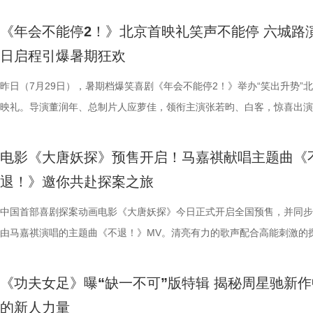
映，8月8日至10日14:00-21:00举行全国超前点映。
限公司、中青新影文化传媒（海南）有限公司出品，正在爆笑热映。
笑成这样了”“看完就一个字爽”的自来水短评依然刷屏不断。这个暑假，
预售中！此外，电影8月4日-7日多城特别放映惊喜加码，欢迎观众抢先
后汉所以倾颓也”，令现场笑声四起，同时也引人回味深思。 6.jpg 5.jpg 7.
满，不少影评人盛赞其轻松的喜剧外壳下，是一把刺向现实职场乱象的利
白客、大鹏、田雨集结花式整活玩梗，戳中观众笑点，同时走心互动直击
偷拍骑车的他，即便被闺蜜戳中心事仍嘴硬不肯承认；镜头切换至颜立尧
告。作为街霸系列辨识度拉满的野性格斗家，由杰森・莫玛颠覆形象饰演
院看《年会不能停！2》，解压不能停、快乐不能停。 电影《年会不能停
锁长安奇案！
影片全国热映口碑走高 爆笑燃爽解压共鸣 电影《年会不能停！2》正式
既有娱乐爽感，亦有现实温度。影片正在爆笑热映，和搭子走进影院享受
心。张若昀与白客现场接受观众挑战，对视十秒比拼剪刀石头布，几局博
角，他因保健室被苏明仪细心照料对她产生了兴趣，当风吹落的帽子被他
兰卡携雷电之力震撼登场，笼斗绝境、兽化嘶吼、回旋撞等完整亮相，带
《年会不能停2！》北京首映礼笑声不能停 六城路
2》由北京合众睿客影视文化传播有限公司、天津猫眼文化传媒有限公司
线后，猫眼电影开分9.6，各大媒体平台收获海量好评，“好看好笑好爽”的
酣畅淋漓的观影体验。 杭州站路演顺利举行 主创嗨聊互动笑声不断 昨日
翻全场；大鹏现身惊喜拉满，谈及这次年会表演笑称心情非常激动，更爆
戴上、下雨天他带着她躲雨等细碎画面，铺展出两人暗藏情愫的双向试探
汁原味的游戏经典设定，作为丛林的电击猛兽，布兰卡以其独特的野性魅
日启程引爆暑期狂欢
国电影产业集团股份有限公司、儒意电影娱乐股份有限公司、上海有态度
好”评价构成观众热议高频词汇，精准凸显影片纯粹的喜剧质感与超强解
小分队董润年、应萝佳、张若昀、白客、卢庚戌集结杭州站，与观众欢乐
时与白客“在台上吸氧把歌唱完”；还有观众称田雨饰演的 Bob 总甩手掌
当苏明仪主动追问心意，颜立尧的沉默，瞬间击碎少女的满心期待。随着
强大的电击能力在游戏中成为了众多玩家的心头好，这次从游戏到屏幕，
传播有限公司、中青新影文化传媒（海南）有限公司出品，正在爆笑热映
性。伴随观影热度持续攀升，“猴子大闹众和”“小学奥数题”“打脸反击”等
动，分享观影感受。导演董润年分享关于“三味真火”包子铺摆放“太上老君
标待人的行事风格与自家领导完美重合；主创更复刻片中扇巴掌名场面，
误会接连爆发：颜立尧被现任质问动心无从辩解，程砚的出现让苏明仪情
压迫感直击而来，再度点燃全球老玩家情怀。 封面图_26.jpg 电影《街
昨日（7月29日），暑期档爆笑喜剧《年会不能停2！》举办“笑出升势”
场面火速出圈，全网刷屏玩梗，传播声势持续走高。“笑到崩溃”“全场爆
幕后创作巧思，他指出炼丹炉里反复熔炼才能成就一颗仙丹，影片无限循
影片这次是打工人“嘴替 + 手替”，双重解压爽感拉满。 4.jpg 3.jpg 谈及
溃，颜立尧和程砚大打出手......故事拉扯感持续升级。预告结尾单车告白
王》（暂译）故事聚焦1993年世界格斗大赛，赛场之内拳脚交锋、知名
映礼。导演董润年、总制片人应萝佳，领衔主演张若昀、白客，惊喜出演
停”等真实反馈层出不穷，再度印证影片实打实的高密度笑点。更有观众
意义本质与此相同，同时也是呼应第一部金银角大王的隐藏彩蛋。总制片
心创作，导演董润年现场透露故事有取材近年真实采访素材，无限流设定
名场面，与毕业分手的泪目画面形成鲜明对比，将少年爱而不得的青春遗
番上演；赛场之下邪恶组织暗流涌动，利用地下笼斗、全球赛事酝酿巨大
菲，特别出演田雨、王耀庆，友情出演李乃文、李晨，主演童漠男、闫佩
电影是“打工人的最强续命神器”，盛赞角色马杰为“今年银幕第一乳腺恩人
萝佳的走心发言令观众动容，她坦言《年会不能停！2》创作最大的动力
下，内核依旧聚焦普通人在职场遭遇的现实困境。总制片人应萝佳表示对
至顶点。 影片横跨十年光阴，高中时期身为风纪股长的苏明仪
谋。隆不仅要直面昔日战友的宿命对决，还要迎战布兰卡这类能力诡异、
吕星辰等主创悉数亮相，现场分享创作巧思与幕后故事。同时，路演也将
电影《大唐妖探》预售开启！马嘉祺献唱主题曲《
生动道出观影过程中酣畅淋漓、解压放松的极致爽感。 8.jpg 9.jpg 与此
于观众，真诚希望大家能在笑声中消解职场的烦恼、拥有很多幸运。现场
中极具仪式感的年会戏份，剧组特意沿用第一部同款拍摄场地，保留情怀
登记违纪之名靠近随性不羁的颜立尧，把心动藏进每一次记名；程砚始终
凶悍的特殊格斗家，多重危机交织，对决悬念拉满。影片已定档2026年1
日开启，主创们将在青岛、杭州、上海、深圳、成都、郑州六城陆续与观
退！》邀你共赴探案之旅
影片的深度内核与温情共鸣向内容也在持续发酵，不同于前作“大点名”的
整活接连不断，张若昀、白客神还原“三顾茅庐”名场面，乱讲“PPT”精神
续，在她眼中，年会戏份的本质是打工人的精神寄托，这也是贯穿整个系
守在少女身后，将满腔爱意独自封存，始终没有勇气袒露心意。同龄人肆
16日北美上映。 地下笼斗氛围拉满 经典招式高燃呈现 这支单人预告以
面。 自开启限时点映以来，电影密集的爆笑笑点、脑洞大开的
戏剧表达，本片结尾刘奔的高燃点名名场面，让一众踏实肯干、默默付出
魔性抽象，引得台下笑声此起彼伏。张若昀更是喜提一把“教育之剑”，一
精神内核。张若昀与观众同样感动于片尾演讲戏份，直言“个人力量很难
霍青春，三人却被迫提前面对情爱纠葛与成长别离，那些藏在盛夏、止于
黑张力的斗兽场牢笼拉开序幕。铁笼栏杆之内，无数被囚禁者疯狂冲撞栏
叙事，搭配燃爽的逆袭情节，持续收获广大观众强烈共鸣。影片讲述了新
中国首部喜剧探案动画电影《大唐妖探》今日正式开启全国预售，并同步
层从业者被看见、被认可，这一细腻呈现瞬间戳中无数观众的心声，不少
断刘奔的奥数烦恼。面对观众的“求扇”名单，白客幽默在线“普法”，现场
结构性问题”，真正改变环境的力量藏在每一个普通打工人身上；白客谈
的心动，最终化作跨越十年无法抹平的青春怅惘。 塑造多元暗
将这场生死擂台的狂暴气息推向极致。转瞬之间，牢笼深处电光骤然闪烁
工人“癫疯”相见，群像集结大乱“逗”，爆梗整活不能停的全新脑洞故事，
由马嘉祺演唱的主题曲《不退！》MV。清亮有力的歌声配合高能刺激的
观影后表示“眼泪唰的一下就掉下来了”，共情感染力十足。影片正在爆笑
连连。接续青岛站主创跳舞名场面，在张若昀的歌声下，导演董润年与卢
杰的“打脸式反击”，调侃其反差感拉满的举动是“民谣风混搭摇滚风”；大
像 联动毕业季戳中青春离别共鸣 区别于市面上甜宠向青春片，
道覆盖高压电流的绿色兽形身影破土而出，布兰卡正式登场，野性威压瞬
润年执导，应萝佳担任总制片人，张若昀、白客、高叶领衔主演，大鹏、
片段，将狄少（声音出演 雷淞然）、阿萨（声音出演 张呈）不信天命、
映，结伴观影开怀大笑！ 电影《年会不能停！2》由北京合众睿客影视文
两位“开朗大男孩”即兴开跳，歌舞不能停，全场欢呼鼓掌更是热闹十足。
演现场更高歌一曲《我的未来不是梦》将场面直接拉回影片年会表演高燃
偷喜欢你》以写实笔触刻画两种截然不同的暗恋：苏明仪明目张胆、小心
卷整片斗兽场。 电光缠绕全身、蓬松鬃毛根根竖立，杰森・莫玛饰演的
菲惊喜出演，孙艺洲特别主演，田雨、王耀庆特别出演，李乃文、李晨、
妥协的态度诠释得淋漓尽致。 平台单曲图.jpg 影片由程腾执导，黄珉联
《功夫女足》曝“缺一不可”版特辑 揭秘周星驰新作
播有限公司、天津猫眼文化传媒有限公司、中国电影产业集团股份有限公
正在爆笑热映，今日至8月4日还将在上海、深圳、成都、郑州相继与大
落；田雨则幽默建议现场观众“送一张电影票给领导”，在欢乐中青岛站路
的单向奔赴，程砚沉默隐忍、不求回应的长久守护，两种隐秘心事交织，
遵从游戏形象，绿色兽化皮肤、锋利爪牙与狂暴体态高度还原玩家记忆中
奋强友情出演，童漠男、酷酷的滕、闫佩伦主演，钟汉良特邀出演。影片
演，雷淞然、张呈（排名不分先后）领衔声音出演，将于8月8日全国上
的新人力量