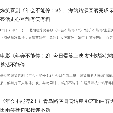
情，中式机关设计也很有巧思。”还有一位带着孩子二刷的家长表示：“孩
好菜与一段故事在影像中形成彼此映照。 厨房三人组定格龙餐
飞。预告前半段喜感松弛，后半段局势陡转，也让这部战争题材影片呈现
还有小观众大胆发言，在线喊话主创助力“取消暑假作业”，其家长盛赞影
牌比心名场面等，各类花活接连呈现，笑声此起彼伏。 导演董
场，董润年、应萝佳、张若昀、白客、酷酷的滕等主创齐聚亮相，现场多
觉奇观。不少携孩子一同观影的家长纷纷表示：“孩子看得很开心”“让孩
爆笑喜剧《年会不能停！2》上海站路演圆满完成 
别喜欢龙宫浴场、百妖夜行的情节。这个电影特别适合全家一起看，不光
馨日常 色香味承载和平表达 同步释出的“菜备好 请就胃”版海报
同于以往的面貌。身处动荡之中，徐福和马俊生也被裹挟，甚至被爆炸波
点极度适配全家观看，现场笑声迭起，欢乐四溢。更有一位三刷观众表示
解读影片循环设定暗含人生成长的隐喻，他以刘奔、马杰示例，称当真正
刷、三刷观众踊跃分享新的感悟和发现，还有不少亲子观众到场观影，与
到了传统文化的魅力”。影片由程腾执导，黄珉联合导演，雷淞然、张呈
整活走心互动有笑有料
友能参与探案，大朋友也能感受到人与妖之间的大爱与温情。”现场还有
龙餐馆后厨的备菜日常切分为层层展开的窗口式结构，徐福、马俊生、赛
预告结尾，一句“徐先生，你真觉得这战争跟你没关系吗？”警告声响起，
分别带孩子和母亲一刷、二刷，一家人各有感悟，共享欢乐与共鸣。即将
自己内心所求就能跳出循环；谈及现实与理想主义的冲突，总制片人应萝
共同嗨聊，氛围热烈。现场趣味互动花样不断，张若昀复刻假面骑士、全
名不分先后）领衔声音出演，将于8月8日全国上映，目前正在火热预售
小男孩激动地表示：“这部电影我给到夯！看到中国动画出了这么一部新
人穿插其间，与食材一同构成一幅鲜活而具体的烟火图景。画面以食材与
人们对故事走向的好奇，龙餐馆在战火中会遭遇什么？徐福与马俊生的生
之时，全体主创向现场观众致以诚挚谢意，现场更趣味玩梗为张若昀送上
合亲身经历，坦言看清现实后依旧坚守理想主义才是独属于自己的人生底
择“马”系人设、一起说“爱你呦”等整活轮番上演，欢声笑语贯穿全程。 现
1.jpg 此次影片选择在西安开启特别放映，正是出于对千年长安盛唐底蕴
昨日（8月1日），暑期档爆笑喜剧《年会不能停！2》“笑升不能停”主题
品，我十分欣慰！”语气一本正经，惹得全场欢笑鼓掌。作为中国首部喜
为主要视觉元素，龙餐馆的烟火气与异域氛围交相辉映，碰撞出中外文化
将走向何方？ 4赛夫.jpg 3沈腾 蒋奇明.jpg 文牧野带领新组合碰撞新火花
祝福，爆笑声四起，整场路演就在欢笑与温情交织的氛围中圆满收官。
真挚发言令现场观众动容落泪；张若昀亦对此有所解读，他表示刘奔虽被
众提问刘马组合穿越闯关是否也对应《西游记》里师徒取经的情节，导演
敬。影片以万国来朝的大唐为故事背景，将机械动能与唐代都市风貌相融
上海站顺利举行，导演董润年、总制片人应萝佳，领衔主演张若昀、白客
案动画，《大唐妖探》以全年龄适配的合家欢质感，点燃了暑期档家庭观
的别样火花。画面既呈现出开灶前的充分准备，也将“好好吃饭”的氛围具
好吃饭传递最朴素的温暖 同步发布的定档海报，龙餐馆主厨徐福站在红
3.jpg4.jpg 爆笑喜剧引燃观影热潮 多元受众共赴欢乐之旅 电影《年会不
蒙尘却从未熄灭过理想火种，只要时机环境合适，每个人都愿意为理想再
年一连分享影片与四大名著关联的多个隐喻巧思：除去《西游记》，马杰
参照唐代长安“二市一百零八坊”的城市布局，打造出一座前所未见的“机
别主演孙艺洲，特别出演田雨、王耀庆，主演范湉湉齐聚现场，畅聊台前
观影期待。 电影《大唐妖探》由深圳千万间影业有限公司、冰
化。在温暖的光线中，呈现出三人之间如同亲人般的亲密关系，也展现出
前，身后巨幅龙纹折扇展开，东方韵味十足。身前一桌中式菜品依次铺陈
2》正在全国热映，高能欢乐戏份贯穿始终，沉浸式爆笑观影体验，让观
一番；面对年轻观众对未来职场的焦虑，白客送上通透的人生态度，他直
掌名场面对应《水浒传》除暴安良的侠义底色、片中 “卧龙凤雏”“三顾茅庐
城”。此外，主创团队还依托“八水绕长安”的经典水系布局，设计贯穿整
后，惊喜互动不断。影片已于昨日全国公映，猫眼电影开分9.6，爆笑爆
电影《年会不能停！2》今日爆笑上映 杭州站路演
画影视传媒（天津）有限公司、天津猫眼微影文化传媒有限公司、北京梦
的大片质感与人情温度。 在对于美食呈现的执着，体现出整个
带笑意的徐福专注掌勺，将酱汁淋入松鼠桂鱼之上，热气腾腾格外诱人。
底卸下生活与工作疲惫，收获满分解压爽感。张若昀与白客组成的刘马组
“做恶人也可以，做勇士也可以，做好人也可以，做‘坏人’也可以，只要你
设计出自《三国演义》，至于《红楼梦》的巧妙化用，导演更是风趣概括
的动力脉络，将大唐千年璀璨文明与奇巧精妙的机关创意完美融合，构建
感全网认证，口碑热度持续走高，成为暑期档打工人解压放松的狂欢盛宴
整活不能停
文化有限公司、幸福蓝海影视文化集团股份有限公司、郭帆（北京）影业
团队对细节的极致追求的创作态度。菜品设计围绕人物处境与时代背景，
之下，墙面弹痕与裂纹清晰可见，与前景的活色生香形成强烈反差，残酷
为全片一大亮点，二人一冲一稳，性格反差感拉满，碰撞发出源源不断的
自己能成为这个角色，并且愿意为一切后果负责，就可以”；庄达菲则分
“宝二爷直接变身董事长”。 他表示，创作时特意将中华传统文化融入故
具想象力的大唐奇幻都市图景。 2.jpg 作为暑期档适配全年龄段的合家
片讲述了“缺心眼”刘奔与“没脾气”马杰包子铺“癫疯”相遇、喜提“无限流体
公司、深圳市一怡以艺文化传媒有限公司、北京千万间文化传播有限公司
载情感记忆的家常味道，到龙餐馆中坚守正宗体系的餐厅菜式，再到特殊
安穿透画面，为这幅祥和图景铺上了一层无法忽视的战争底色。通过“美
花火，不少观众看完直呼“又癫又好看，越品越上头”。随着六城路演火热
怡然不内耗、勇敢追梦的角色内核，为观众送上 “四面八方皆是前方” 的
望观众观影时能读出独有的熟悉感与亲切感；制片人应萝佳谈及现实与理
电影，《大唐妖探》满足了大小观众双向适配的观影体验。对小朋友而言
卡”，由此开启掀桌狂欢、打脸逆袭的全新脑洞故事，由董润年执导，应
暑期档爆笑喜剧《年会不能停！2》今日全国上映，爆笑爆爽无限流“癫疯
京萌谷文化传媒有限公司、北京微梦创科网络技术有限公司出品，将于8月
下因地制宜的融合表达，逐步构建起影片完整而清晰的叙事脉络。为贴合
前硝烟在后”的对比，将日常烟火与流离动荡呈现在同一画面，一边是令
展，主创辗转多座城市近距离和影迷互动，映后现场笑声、欢呼声接连不
语；孙艺洲、田雨互评所饰演角色Peter和Bob的心眼，欧阳奋强也以片
义，她表示如果现实环境一时半会难以改变，不如先走进影院开心：“随
片跌宕起伏的探案冒险故事，能够让孩子在奇幻的机关世界中开拓眼界，
担任总制片人，张若昀、白客、高叶领衔主演，大鹏、庄达菲惊喜出演，
启，解锁打工人集体狂欢。与此同时，“笑升不能停”主题路演杭州站于昨
日全国上映，预售火热进行中。此外，8月7日多城特别放映、8月8日—9
饮食习惯，团队对菜单结构与烹饪方式反复推敲，并结合当地饮食习惯进
涎欲滴的厨房场景，一边是尚未散去的战争阴影，徐福则面带从容，游刃
来自各地的观众现场输出花式好评，真实口碑持续出圈扩散。影片在精准
长身份加入互动，上演众和高层互怼名场面，台上台下笑声不断。脱口秀
声集合越来越大，我们的勇气出现了，很多事情会慢慢发生变化”。谈及
在主角的冒险征程中收获勇气、善良与成长，汲取积极向上的价值观；对
洲特别主演，田雨、王耀庆特别出演，李乃文、李晨、欧阳奋强友情出演
利举行，导演董润年、总制片人应萝佳，领衔主演张若昀、白客，特别出
国超前点映均可正常购票观影，特殊场次（含已购票场次）周边照常发放
配，在保留中餐技法的同时实现文化语境的自然融入。所有出现在影片里
地烹饪佳肴，使得影片“好好吃饭”的情感，在非常时刻呈现出了新的温度
当代打工人内心的同时，也依靠纯粹的爆笑爽感俘获亲子家庭受众。“癫
嘻哈也惊喜现身并分享观影感受，称“完全演出了我和我同事们的日常”，
前后的成长变化，张若昀分别使用了“燃”和“登”两个字来概括不同阶段的
年观众而言，环环相扣、悬念十足的探案剧情极具观赏性，细节满满的大
漠男、酷酷的滕、闫佩伦主演，钟汉良特邀出演。影片爆笑热映中，一起
庚戌亮相现场，与观众展开热情互动，畅聊幕后趣闻。此前影片限时点映
《年会不能停2！》青岛路演圆满结束 张若昀白客
您全家抢先入城欢乐探案！
物均以“真实可食”为前提，在保证视觉表达的同时强调食物原本的色香味
义。 5李治廷.jpg 6老扎.jpg 文牧野导演作为国产现实主义商业片的探索
别真实，仿佛在演我上班日常”“带爸妈看完，没想到他们也全程笑不停”
满满。 影片笑点爽感双在线 全年龄观影适配满分 电
奔，还调侃前期刘奔一定会吐槽后期的自己；面对观众“选热爱还是选稳定
物、根植传统的文化内核，也让观众沉浸式感受大唐盛世的独特魅力与中
影院越笑越大「升」！ 2.jpg 1.jpg 上海站路演顺利举行 笑声掌声交织欢
爆棚，猫眼电影点映开分9.6、淘票票点映开分9.6，双平台高分认证，
田雨笑梗包袱接连不断