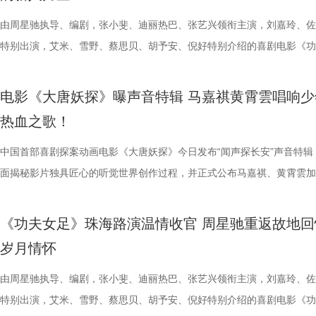
儒意电影娱乐股份有限公司、上海有态度文化传播有限公司、中青新影文
面，带来更多欢声笑语。 电影《年会不能停！2》由北京合众睿客影视文
满落幕。8月1日，与搭子结伴走进电影院共享欢乐盛宴。 5.jpg 限时点
极具共鸣的青春情感群像。影片紧扣 “毕业季就是分手季” 这一大众青春
林兽人。登场瞬间，周身不断迸发噼啪电光，完美呈现布兰卡特有的雷电
眼、淘票票点映评分9.6，目前火热预售中，8月1日，全国上映，一起走
售现已开启，可提前购票共赴这场欢乐探案之旅。 主题曲《不退！》MV
媒（海南）有限公司出品，正在爆笑热映。
播有限公司、天津猫眼文化传媒有限公司、中国电影产业集团股份有限公
爆棚 爆笑解压高分认证 电影《年会不能停2！》此前已于7月25日至26
把夏日心动与毕业离别绑定，点明年少情爱最大的遗憾 便是盛夏热烈相
力。预告最令玩家热血沸腾的名场面紧随而至：布兰卡屈膝蓄力，身躯猛
院越笑越大「升」！ “笑出升势”北京首映礼圆满举行 主创爆笑
上线 声声铿锵勾勒热血无畏 此次释出的主题曲《不退！》由马嘉祺倾情
由周星驰执导、编剧，张小斐、迪丽热巴、张艺兴领衔主演，刘嘉玲、佐
儒意电影娱乐股份有限公司、上海有态度文化传播有限公司、中青新影文
多城限时点映，首轮点映开启后即好评刷屏、爆笑认证，为呼应广大观众
抵不过毕业分离，一句 “为你好” 成为分开最无力的借口，道尽少年相爱
缩成球状，全身电流同步爆发，高速旋转直冲向前，呈现经典回旋撞招式
现场笑声不断 本次首映礼现场氛围热烈，董润年、应萝佳、张
唱。整首歌以热血张扬的摇滚曲风为基底，用硬朗有力的旋律与态度鲜明
特别出演，艾米、雪野、蔡思贝、胡予安、倪好特别介绍的喜剧电影《功
媒（海南）有限公司出品，正在爆笑热映。
呼声，将笑声传递至更多城市，7月27日至28日再进一步开启全国限时点
守难的笨拙与心酸。 影片延续台湾青春片标志性氛围感镜头，
速翻滚带起强劲气流，冲击力视觉效果拉满，短短数十秒的片段里，既展
昀、白客等主创佩戴专属工牌道具亮相，庄达菲、李乃文随身携带与角色
词，搭配马嘉祺清亮且极具穿透力的高音，将少年身处困局绝不退缩的锐
足》燃爽热映中，今日影片发布“缺一不可”版特辑。特辑完美传递了“周
观影氛围热情浓烈，爆笑声量一路猛涨。“银幕里在认真升上去，银幕外
公车偷拍、保健室照料、雨天送伞、单车告白等校园场景，用柔和光影还
兰卡不受束缚的野兽格斗风格，也暗藏身世伏笔，他是流落丛林、变异、
有关的拍手器、著作《我和众和集团的故事》，全员精神状态满分，欢乐
坚守真相的凛然心气尽数唱出。“不退让、不低头”的内核贯穿始终，既有
中没有小角色，只有共同完成故事的人”这一精神。这群大银幕新面孔凭
电影《大唐妖探》曝声音特辑 马嘉祺黄霄雲唱响少
得哈哈哈哈哈哈哈哈哈”“影院左右笑得声音一个比一个大”“笑到脸疼爽到
属于夏日的青涩悸动。剧情不刻意制造圆满结局，坦然接纳暗恋落空、相
生存的孩子，被迫困于地下斗兽笼，沦为被操控的厮杀工具。 野性角色
扑面而来。现场高能整活轮番上演，张若昀、白客解锁海绵宝宝与章鱼哥
成见的桀骜锋芒，也藏着明辨是非的坚定底色。在电影院立体环绕音的视
自的倾情诠释与独特风格，碰撞出强烈的戏剧火花，真正成为了整部电影
热血之歌！
掌，感觉大脑褶皱被抚平”“让人在爆笑之外，还获得了超出现实的爽感”
离的青春常态，既有双向心动的甜蜜温存，也有三角对峙、被迫分手的撕
画 主创团队精工还原游戏内核 作为《街头霸王2》登场的经典人气角色
味联动，热血浓人和佛系淡人的反差感拉满，极致契合片中角色特质；田
境中，这首歌曲将给观众带来更强的冲击力，演唱细节与音色质感清晰呈
不可的存在。截止7月28日，影片票房已突破20亿大关，好评不断，轻松
评论中影片含笑量100%，更有网友称爆笑程度需带纸入场，因为会“笑出
感，情绪层次饱满动人。并且选择七夕上映，也是让观众在浪漫节日里，
卡从来不只是"那个绿色的怪物"。布兰卡本名吉米，幼年由于空难流落亚
王耀庆、李晨、李乃文四人现场“怪力比心”；众人模仿趣味表情包，班味
同时，也让这份锐气与坚守更直击人心。 预售开启图.jpg 主题曲MV在视
的笑点让无数观众在影院收获了最纯粹的快乐，硬核燃爽的逆风翻盘更是
中国首部喜剧探案动画电影《大唐妖探》今日发布“闻声探长安”声音特辑
泪”，还得备好金嗓子因为会“笑到嗓子疼”。爆笑解压爽感之外，影片叙
己止于毕业的暗恋遗憾画上句号。 电影《偷偷喜欢你》由阿荣
雨林，长期的丛林生存令他的身体发生异变，所以他掌握放电、旋转冲撞
金句频出，“等忙完这一阵，就可以忙下一阵了”“我时常在想，我在想什么
现上也颇具巧思，特别打造了极具大唐气韵的实景拍摄场地，灯火摇曳间
了家庭观影狂潮。 娥眉队团结一致缺一不可 银幕新人各显神通全员全力
面揭秘影片独具匠心的听觉世界创作过程，并正式公布马嘉祺、黄霄雲加
同样收获满堂好评，不少影评人称电影有“更疯癫的故事推进，更大胆的
股份有限公司、先势公关顾问股份有限公司、影娱人媒体文化事业股份有
有的野兽格斗技，他虽然外表凶悍狂暴，内心却藏着渴望被认可的柔软。
……引得现场观众笑声不断。领衔主演高叶、惊喜出演大鹏也发来远程祝
感十足。马嘉祺置身其中演唱，眼神坚定，带着少年人的桀骜与韧劲，声
全新发布的“缺一不可”特辑正式揭开了一众银幕“新面孔”的幕后风采。她
分别献唱影片主题曲与片尾曲。特辑中，主创团队潜心打磨影片声音制作
讽刺，更抽象的爆笑名场面”以及“更当下、更新鲜、不用扮丑掉凳却更能
司、力荣影业有限公司出品，华夏电影发行有限责任公司发行。
让布兰卡的招式、气质贴合原作游戏，电影主创团队深度参考了游戏《街
隔空与观众见面。 伴随轻松愉快的现场氛围，主创也围绕全新
锵，如同击碎枷锁的重拳，把歌曲里不肯妥协的精神内核透过镜头传递出
镜头前各显神通，为电影注入了无尽活力。艾米把戏里戏外风驰电掣的奔
节，在结合影片原创“机关长安城”设定的同时，立足东方传统文化底蕴，
《功夫女足》珠海路演温情收官 周星驰重返故地回
会心一笑”，“六连更”的高度评价实力印证影片口碑。8月1日，影片全国
王》的人物设定，游戏总监中山贵之全程参与细节把控，《疾速追杀》系
情、人物设定与创作巧思展开分享。导演、编剧董润年表示，影片立足当
让歌曲的情绪不止于听觉，更有了具象的画面承载。影片的三位主角狄少
度都发挥到了极致；雪野在影片中展示轻功绝技，为了拍出最完美的空中
充满未来感、科技感与机械质感的听觉元素，从配音演绎、影片配乐、歌
岁月情怀
大家爆笑相见。 6.jpg 电影《年会不能停2！》由北京合众睿客影视文化
牌动作指导琼・瓦勒拉，为布兰卡量身打造野兽系打斗风格。动作设计舍
场现实，尤其是打工人循环往复的三点一线生活，聚焦大众熟知的职场困
萨与妙瑛更是化身为乐队成员出现，与马嘉祺打破次元壁垒同框演绎，虚
态，在拍摄期间几乎“长在了威亚上”，甚至连吃饭都在半空中解决；首次
唱三大维度精心雕琢，打造出一套古今交融、热血鲜活、风格独树一帜的
有限公司、天津猫眼文化传媒有限公司、中国电影产业集团股份有限公司
规整的格斗套路，侧重无规则、原生态的野性扑击与翻滚突进，搭配雷电
痛点，希望担当起当代打工人的情绪嘴替，提供一种新鲜且充满惊喜的观
织的画面配合高燃的旋律，让歌曲的情绪张力得到了充分的释放。 MV中
硬核打女角色的蔡思贝，打戏拳拳到肉表现惊艳，周星驰称赞“从未见一
体系，构筑起既承载大唐风貌又兼具新潮奇幻想象力的沉浸式听觉世界。
由周星驰执导、编剧，张小斐、迪丽热巴、张艺兴领衔主演，刘嘉玲、佐
意电影娱乐股份有限公司、上海有态度文化传播有限公司、中青新影文化
效，让游戏里天马行空的必杀技呈现出更具真实感与冲击力的银幕效果。
验，让观众在欢笑中释放压力、收获共鸣与治愈。编剧、总制片人应萝佳
出了全新正片画面，狄少与阿萨并肩直面险境、携手探案的高能场面接连
演员打戏能这么像李小龙”；而全能型的龚若兰凭借扎实的基本功惊艳全
由程腾执导，黄珉联合导演，雷淞然、张呈（排名不分先后）领衔声音出
特别出演，艾米、雪野、蔡思贝、胡予安、倪好特别介绍的喜剧电影《功