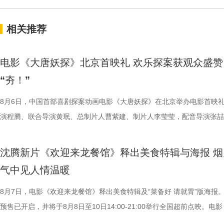
相关推荐
电影《大唐妖探》北京首映礼 欢乐探案获观众盛赞
“夯！”
8月6日，中国首部喜剧探案动画电影《大唐妖探》在北京举办电影首映
演程腾、联合导演黄珉、总制片人曹紫建、制片人李莹莹，配音导演张喆
白指导程寅，领衔声音出演雷淞然、张呈（排名不分先后），声音出演郭
建、蔡海婷、范哲琛等主创悉数亮相，分享幕后趣事，并与现场观众热情
沈腾新片《欢迎来龙餐馆》释出美食特辑与海报 烟
交流。 影片讲述了立志成为“长安第一神探”的天才少年狄少（
气中见人情温暖
演 雷淞然）与初入长安的狼妖实习捕快阿萨（声音出演 张呈）在机关长
开启了一段笑闹互怼的刺激探案之旅。自定档以来，影片以其新奇的世界
8月7日，电影《欢迎来龙餐馆》释出美食特辑及“菜备好 请就胃”版海报
欢乐热血的冒险故事，以及“喜剧+探案”的类型创新，引发了无数观众的
预售已开启，并将于8月8日至10日14:00-21:00举行全国超前点映。电
论。影片将于8月22日全国上映，8月7日多城特别放映、8月8日—9日全
迎来龙餐馆》作为战争美食喜剧大片，讲述了中国厨师徐福（沈腾 饰）