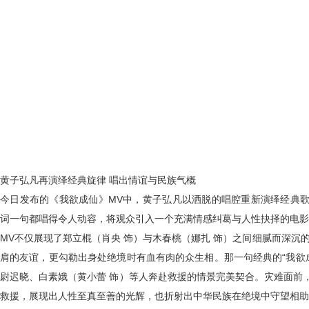
黄子弘凡再演绎经典旋律 唱出情谊与民族气概
今日发布的《我欲成仙》
MV
中，黄子弘凡以洒脱的唱腔重新演绎经典
词一句都唱得令人动容，将观众引入一个充满情感纠葛与人性抉择的电影
MV
不仅展现了郑立棍（肖央 饰）与木春桃（娜扎 饰）之间细腻而深沉
肩的友谊，更勾勒出身处绝境时有血有肉的众生相。那一句经典的
“
我欲
尉迟晓、白素娥（黄小蕾 饰）等人奔赴救援的情景完美契合。灾难面前
救援，展现出人性至真至善的光辉，也折射出中华民族在绝境中守望相助