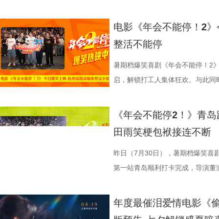
案动画，《大唐妖探》以全年龄适
的别样火花。画面既呈现出开灶前的
好吃饭传递最朴素的温暖 同步发
3.jpg4.jpg 爆笑喜剧引燃观
蒙尘却从未熄灭过理想火种，只要
年一连分享影片与四大名著关联的
参照唐代长安“二市一百零八坊”的
别主演孙艺洲，特别出演田雨、王
观影期待。 电影《大唐妖探
化。在温暖的光线中，呈现出三人
前，身后巨幅龙纹折扇展开，东方
2》正在全国热映，高能欢乐戏份
一番；面对年轻观众对未来职场的
掌名场面对应《水浒传》除暴安良的侠
城”。此外，主创团队还依托“八水
后，惊喜互动不断。影片已于昨日全
电影《年会不能停！2》
画影视传媒（天津）有限公司、天
的大片质感与人情温度。 在
带笑意的徐福专注掌勺，将酱汁淋
底卸下生活与工作疲惫，收获满分
“做恶人也可以，做勇士也可以，做
设计出自《三国演义》，至于《红
的动力脉络，将大唐千年璀璨文明
感全网认证，口碑热度持续走高，
整活不能停
文化有限公司、幸福蓝海影视文化
团队对细节的极致追求的创作态度
之下，墙面弹痕与裂纹清晰可见，
为全片一大亮点，二人一冲一稳，
自己能成为这个角色，并且愿意为
“宝二爷直接变身董事长”。 他表
具想象力的大唐奇幻都市图景。 2.
片讲述了“缺心眼”刘奔与“没脾气”
公司、深圳市一怡以艺文化传媒有
载情感记忆的家常味道，到龙餐馆
安穿透画面，为这幅祥和图景铺上
花火，不少观众看完直呼“又癫又好
怡然不内耗、勇敢追梦的角色内核，
望观众观影时能读出独有的熟悉感
电影，《大唐妖探》满足了大小观
卡”，由此开启掀桌狂欢、打脸逆
暑期档爆笑喜剧《年会不能停！2》
京萌谷文化传媒有限公司、北京微梦
下因地制宜的融合表达，逐步构建
前硝烟在后”的对比，将日常烟火
展，主创辗转多座城市近距离和影
语；孙艺洲、田雨互评所饰演角色Pe
义，她表示如果现实环境一时半会
片跌宕起伏的探案冒险故事，能够
担任总制片人，张若昀、白客、高
启，解锁打工人集体狂欢。与此同时
日全国上映，预售火热进行中。此外
饮食习惯，团队对菜单结构与烹饪
涎欲滴的厨房场景，一边是尚未散
来自各地的观众现场输出花式好评
长身份加入互动，上演众和高层互
声集合越来越大，我们的勇气出现
在主角的冒险征程中收获勇气、善
洲特别主演，田雨、王耀庆特别出
利举行，导演董润年、总制片人应
国超前点映均可正常购票观影，特
配，在保留中餐技法的同时实现文
地烹饪佳肴，使得影片“好好吃饭”
当代打工人内心的同时，也依靠纯
嘻哈也惊喜现身并分享观影感受，称
前后的成长变化，张若昀分别使用了
年观众而言，环环相扣、悬念十足
漠男、酷酷的滕、闫佩伦主演，钟
庚戌亮相现场，与观众展开热情互
《年会不能停2！》青岛
您全家抢先入城欢乐探案！
物均以“真实可食”为前提，在保证
义。 5李治廷.jpg 6老扎.jp
别真实，仿佛在演我上班日常”“带
满满。 影片笑点爽感双在
奔，还调侃前期刘奔一定会吐槽后期
物、根植传统的文化内核，也让观
影院越笑越大「升」！ 2.jpg 1.
爆棚，猫眼电影点映开分9.6、淘
田雨笑梗包袱接连不断
每一道菜既服务叙事，也具备生活
《我不是药神》到《奇迹·笨小孩
色好评强势印证，电影《年会不能
《年会不能停！2》正在全国院线
择业难题，白客再度引用《出师表
统文化的深厚底蕴。 3.jpg 在
断 上海站路演映后见面，董润年
情一路高涨。 影片讲述了“缺心眼”
食物不再只是场景元素，而成为连
找到平衡，旨在挖掘普通人身上的
卡解压解气，全家组团观影笑声不
好评，猫眼购票平台稳定保持高分
恢弘志士之气，不宜妄自菲薄，引
到场观影。轻松欢乐的剧情、精巧
耀庆、范湉湉等一众主创齐聚现场
提“无限流体验卡”，由此开启掀桌
昨日（7月30日），暑期档爆笑喜
吃饭”在极端环境中，延展出关
事从本土社会议题延伸至国际化战
5.jpg6.jpg7.jpg 电影《
循环设定，全程笑点高密度输出，
即彼的答案；酷酷的滕全程输出满满
象，全程牢牢吸引着观众们的目光
动环节欢乐整活不断，张若昀、白
执导，应萝佳担任总制片人，张若
第一站青岛顺利打卡完成，导演董
《欢迎来龙餐馆》由坏猴子（上海
通人处境与选择的刻画，以此完成
司、天津猫眼文化传媒有限公司、
无效内卷、任人唯亲等糟心日常尽
场，持续点燃现场氛围；影片片尾
索、推敲真相，化身民间小神探，
集”的脑洞提问，二人调侃刘奔很
喜出演，孙艺洲特别主演，田雨、
白客，惊喜出演大鹏、特别出演田
限公司、中国电影产业集团股份有
腾此次也在角色塑造上呈现出更为
娱乐股份有限公司、上海有态度文
观影全程极致解压，爽感贯穿始终。
大家分享了《阳光开朗大男孩》舞蹈排练
束后，不少家长纷纷给出好评，表示
提问的情景设置，孙艺洲、田雨、
友情出演，童漠男、酷酷的滕、闫
享幕后趣闻，将7月29日北京首映
年度最催泪爱情电影《偷
军（上海）影业有限公司、北京元
福，从后厨掌勺时的沉稳从容，到
南）有限公司出品，正在爆笑热映
反应，高叶化身理想上班搭子，搭
评如潮 嗨爽爆笑后劲十足 电影《
程看得投入、看得开心，更在轻松
引得台下掌声连连；全员歌舞成为
中，一起走进影院越笑越大「升」！
日还将继续在杭州、上海、深圳、