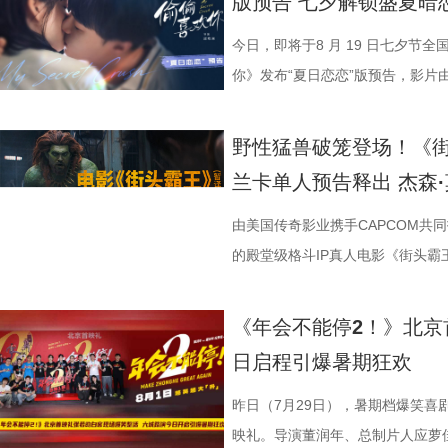
版预告 七夕解锁盛夏暗
限公司、东阳浦天影视文化有限公
反差中层层展开。预告结尾的一声
一众实力派演员，精准拿捏不同层
观众献上一场爆笑爆爽的极致观影盛
这部电影也激发了孩子对传统文化
孩》音乐声响起，张若昀、白客歌
升 同步释出的今日上映新媒体图
点映期间，影片上座率累计三次登
影视制作有限公司出品，影片将于8
他揪心动荡又未知的命运。蒋奇明
爆笑桥段。 不少观众看完直呼 
平台好评层出不穷，从密集笑点塑
育人、寓教于乐”的效果。现场的小
火爆。惊喜嘉宾钟楚曦现身观众席
上，全员姿势神态魔性夸张，把当代
映及预售总票房已突破3000万，猫
今日，即将于8 月 19 日七夕节
10日14:00-21:00举行全国超前点
张力。首次搭档的二人以戏里戏外
来，看得太解气”“和同事边看边共
实内核，全维度收获观众一致盛赞。
太酷了”“看得非常开心”。此次观
“让我们都变成更好的人”，收获全场欢呼
释得淋漓尽致。自《年会不能停！2》
高分加持笑“升”不能停。 1.jpg
你》发布“夏日恋恋”版预告，影片
的情感张力层层递进，也让观众对
评，坦言影片笑点轻松，无晦涩内
转变极具冲击力，最终幡然醒悟点
日登陆全国影院，相约家人朋友共赴一
影片细节，透露片中《题菊花》一
爽”等口碑关键词全网刷屏，以最
乱“逗”，爆梗整活不能停的全新脑
衔主演。该预告以盛夏校园为底色
苏苏.jpg 7丽娜.jpg 电影《
满。影片牢牢抓住大众情绪需求，
少观众深受触动；刘马组合借助无限
5.jpg 电影《大唐妖探》由深圳
性关联；面对观众提出的对于当下“
的爆笑喜剧气质。今日电影全国上
人，张若昀、白客、高叶领衔主演
女单向奔赴的心动、少年隐忍沉默
野性猛兽破笼登场！《
司、北京大麦娱乐文化有限公司、
兼具直击人心的情感共鸣。影片正
影的爆笑氛围与打工人的解压爽感双双拉到极
有限公司、天津猫眼微影文化传媒
分享亲身经历，她认为认清自己想
“无限流”脑洞大开，在极致喜感之
演，田雨、王耀庆特别出演，李乃
延续台式青春细腻治愈的叙事质感
兰卡单人预告释出 杰森
娱乐股份有限公司、梦将军（上海
浸式收获一场痛快解压的欢乐观
时，影片层层撕开欺上媚下、裙带
蓝海影视文化集团股份有限公司、
求融入不适应的环境；张若昀也带来
人最强外挂”。刘马组合喜提金手指
酷的滕、闫佩伦主演，钟汉良特邀
在夏日里不敢宣之于口的年少心
司、浙江开心麻花影业有限公司、
北京合众睿客影视文化传播有限公
象，精准戳中打工人爽点，让观众
艺文化传媒有限公司、北京千万间
矛盾，找到自己的定位，也可以在
爽感层层升级，“狂扇巴掌”的高燃
上映，一起走进影院越笑越大「升」！
织甜蜜与离别酸涩 此次发布的
由美国传奇影业携手CAPCOM共
集团有限公司、上海儒意影视制作有
产业集团股份有限公司、儒意电影
鸣。随着口碑持续走高，越来越多的
公司、北京微梦创科网络技术有限
表达观点，一句“亲贤臣，远小人
掌下去整个人都通透了”。荒诞又
笑点共鸣双在线 青岛路演现场互
切入，开篇便直白袒露少女暗恋：
的殿堂级格斗IP真人电影《街头
映，8月8日至10日14:00-21:0
限公司、中青新影文化传媒（海南
笑成这样了”“看完就一个字爽”的
预售中！此外，电影8月4日-7日
后汉所以倾颓也”，令现场笑声四起，同时也
满，不少影评人盛赞其轻松的喜剧
白客、大鹏、田雨集结花式整活玩
偷拍骑车的他，即便被闺蜜戳中心
告。作为街霸系列辨识度拉满的野
院看《年会不能停！2》，解压不
锁长安奇案！
影片全国热映口碑走高 爆笑燃爽解
既有娱乐爽感，亦有现实温度。影
心。张若昀与白客现场接受观众挑
角，他因保健室被苏明仪细心照料
兰卡携雷电之力震撼登场，笼斗绝
《年会不能停2！》北京
2》由北京合众睿客影视文化传播
线后，猫眼电影开分9.6，各大媒体
酣畅淋漓的观影体验。 杭州站路演
翻全场；大鹏现身惊喜拉满，谈及
戴上、下雨天他带着她躲雨等细碎
汁原味的游戏经典设定，作为丛林
日启程引爆暑期狂欢
国电影产业集团股份有限公司、儒
好”评价构成观众热议高频词汇，
小分队董润年、应萝佳、张若昀、
时与白客“在台上吸氧把歌唱完”；还
当苏明仪主动追问心意，颜立尧的
强大的电击能力在游戏中成为了众
传播有限公司、中青新影文化传媒
性。伴随观影热度持续攀升，“猴子大
动，分享观影感受。导演董润年分享
标待人的行事风格与自家领导完美
误会接连爆发：颜立尧被现任质问
压迫感直击而来，再度点燃全球老玩家
昨日（7月29日），暑期档爆笑喜
场面火速出圈，全网刷屏玩梗，传播
幕后创作巧思，他指出炼丹炉里反
影片这次是打工人“嘴替 + 手替”，双重
溃，颜立尧和程砚大打出手.....
王》（暂译）故事聚焦1993年世
映礼。导演董润年、总制片人应萝