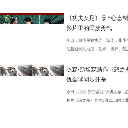
无论陪伴IP成长的老牌玩家，还
力，一个提供稳健的方向感”。白
观众关注，而此次主题曲所传递的“
人，但每个人都倾尽全力，周星驰
身上永不言弃的韧劲与少年热血；
青春 珠海对于周星驰而言，承
中，将于7月27日至28日开启全
见证这场全员集结的巅峰厮杀。电影
段最大的变化是经历了一段如梦似
悬疑之外的精神内核。 影片并没
谢大家并肩携手，共同完成了这部
绪直击人心，引得现场主创深受感
经典佳作《少林足球》正是在珠海
验抢先畅享。影片讲述了新老打工人
《功夫女足》曝 “心态制
16日北美上映。
成这一人物的成长弧光。活动现场
阿萨的探案之路，勾勒出冲破世俗
女足精神引爆口碑狂潮 随着电影
十分肯定：“他们再创造的能力非常
景地“春芳理发店”的主理人惊喜现
活不能停的全新脑洞故事，由董润
影片里的民族勇气
童漠男、闫佩伦、吕星辰也纷纷分
狄少与热血单纯的狼妖捕快阿萨，
的情感引发了广泛的口碑发酵。影
时，影片的群杂配音体量庞大，其中
起全场的岁月情怀。周星驰不仅一
客、高叶领衔主演，大鹏、庄达菲
事，在影片里参与出演的梁植、石
龙笑料不断，也在连环谜局与世俗
妙融合，讲述了一群足球女孩在低
有396个，大量的人声、乐声交织
老照片，并相约有机会定将再次光
特别出演，李乃文、李晨、欧阳奋
今日，由周星驰执导、编剧，张小
摄体验并到台上与主创汇合。形形
藏着细腻的温情。他们从不是自带
在观影后表示，电影不仅笑点密集
的大唐长安城。 此外，在电影配乐
1300公里，甚至在机场苦候7小
演，钟汉良特邀出演。8月1日，越笑越
佐藤健特别出演，艾米、雪野、蔡
维度展现职场百态。影片摒弃悬浮
局之中，却始终不肯向困境妥协；
的真实与韧劲。每一个角色都不是
活在一起的长安城真实存在，那它
典台词：“我养你”。 在映后
常 全员对戏笑声加载不停 全新曝
《功夫女足》释出“心态制胜”版后告
爆笑叙事之外，也试图探讨人生意
行，在探案路上一步步撕开迷雾。
着缺点却依然全力以赴的普通人。
建起了专属于《大唐妖探》的独特
的座位是否是留给金牌搭档吴孟达
剧组真实拍摄日常，幕后全员精神
突破17.1亿，口碑爆棚热议不断
杰森·斯坦森新作《怒之杀
情真诚的分享收获全场不断掌声
与热血的友情羁绊相得益彰，适配
互交织，让观众在轻松解压之余，
音乐表达，战斗段落依托人声渲染
全认同”观众心中达叔无可替代的
组更将“鼓掌”企业文化贯彻到底，
莞站已于7月23日圆满落幕。导演
仇全球同步开杀
今日启程引爆暑期狂欢 电影《
跳出剧情本身，戳中每个曾在低谷
与力量。 在爆笑的观影氛围之外，
抗；巧妙化用古籍《女则》，将歌
忱，周星驰坦言，其心中那团永不
很有一种恰到好处的刺头感”，在演
雪野，主演秦鹏飞、陈旻、景如洋
开启全国限时点映，多城场次座无
的首选，也是能引发大众共鸣的诚
数影迷，成为口碑扩散的核心燃点
心境，用婉转曲调倾泻角色深藏心
情陪伴与支持。 女足精神薪
唱、化身舞王等各种即兴发挥听取现
林子聪等主创现身映后互动现场。
今日，由让-弗朗索瓦·雷切执导，
登顶，观影氛围热烈浓厚。目前点映
业有限公司、冰滴映画影视传媒(天
搏姿态，生动诠释了“永不言弃、永
音一曲相融共生，赋予长安城鲜活
电影《功夫女足》中蕴含的拼搏
人进化为热血浓人，“像变色龙一样
中娥眉队正是中国风骨的具象载体
爽片《怒之杀》官宣8月21日同步
分9.6、淘票票点映开分9.6，
公司、北京梦之城文化有限公司、
比赛的推进同频共振，既为接连不
下的独特听觉体验。 马嘉祺黄霄雲
动当日，珠海少儿足球队的队员们
染下，马杰“中二疯癫”的一面也不
强，背后承载着博大精深的中国文
报。 影片讲述了科尔·里德（杰森·
赛道。 影片爆笑气质突出，被
（北京）影业有限公司、深圳市一
战、跌倒后重新站起来的硬核情谊
音与配乐的匠心打磨，本次特辑还
绿茵场上永不言弃的精神令她们深
到一起以后就发生了卧龙凤雏般的
骨气与昂扬风采。 1周星驰.jpg 
饰）的贴身保镖，但一场意外袭击
笑了笑点密集到我停不下来”“笑点
传播有限公司、北京萌谷文化传媒
结合的表达，让《功夫女足》不仅
《不退！》、片尾曲《不问》分别
这团火永远不会熄灭”，将女足
默。高叶在与一众演员及幕后人员碰
者松弛感 今日释出的全新后告片中
缉。恩人被杀、自己蒙冤，科尔带