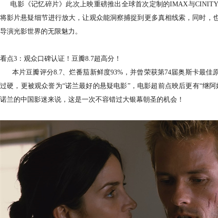
电影《记忆碎片》此次上映重磅推出全球首次定制的IMAX与CINI
将影片悬疑细节进行放大，让观众能洞察捕捉到更多真相线索，同时，
导演光影世界的无限魅力。
看点3：观众口碑认证！豆瓣8.7超高分！
本片豆瓣评分8.7、烂番茄新鲜度93%，并曾荣获第74届奥斯卡最
过硬，更被观众誉为“诺兰最好的悬疑电影”，电影超前点映后更有“继
诺兰的中国影迷来说，这是一次不容错过大银幕朝圣的机会！