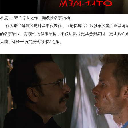
看点1：诺兰惊世之作！颠覆性叙事结构！
作为诺兰导演的诡计叙事代表作，《记忆碎片》以独创的黑白正叙与
的叙事语法。颠覆性的叙事结构，不仅让影片更具悬疑氛围，更让观众跟
大脑，体验一场沉浸式“失忆”之旅。