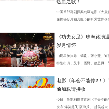
热血之歌！
掌，感觉大脑褶皱被抚平”“让人在
离的青春常态，既有双向心动的甜
画 主创团队精工还原游戏内核 作
味联动，热血浓人和佛系淡人的反
境中，这首歌曲将给观众带来更强
不可的存在。截止7月28日，影片
评论中影片含笑量100%，更有网
感，情绪层次饱满动人。并且选择
卡从来不只是"那个绿色的怪物"。
王耀庆、李晨、李乃文四人现场“怪
同时，也让这份锐气与坚守更直击人心
的笑点让无数观众在影院收获了最
中国首部喜剧探案动画电影《大唐妖
泪”，还得备好金嗓子因为会“笑到
己止于毕业的暗恋遗憾画上句
雨林，长期的丛林生存令他的身体
金句频出，“等忙完这一阵，就可以
现上也颇具巧思，特别打造了极具
了家庭观影狂潮。 娥眉队团结一致
面揭秘影片独具匠心的听觉世界创
同样收获满堂好评，不少影评人称
股份有限公司、先势公关顾问股份
有的野兽格斗技，他虽然外表凶悍
……引得现场观众笑声不断。领衔
感十足。马嘉祺置身其中演唱，眼
全新发布的“缺一不可”特辑正式揭
分别献唱影片主题曲与片尾曲。特
讽刺，更抽象的爆笑名场面”以及“
司、力荣影业有限公司出品，华夏
让布兰卡的招式、气质贴合原作游
隔空与观众见面。 伴随轻松
锵，如同击碎枷锁的重拳，把歌曲
镜头前各显神通，为电影注入了无
节，在结合影片原创“机关长安城”
《功夫女足》珠海路演温
会心一笑”，“六连更”的高度评价
王》的人物设定，游戏总监中山贵
情、人物设定与创作巧思展开分享
让歌曲的情绪不止于听觉，更有了
度都发挥到了极致；雪野在影片中
充满未来感、科技感与机械质感的
岁月情怀
大家爆笑相见。 6.jpg 电影《
牌动作指导琼・瓦勒拉，为布兰卡
场现实，尤其是打工人循环往复的
萨与妙瑛更是化身为乐队成员出现
态，在拍摄期间几乎“长在了威亚上
唱三大维度精心雕琢，打造出一套
有限公司、天津猫眼文化传媒有限
规整的格斗套路，侧重无规则、原
痛点，希望担当起当代打工人的情
织的画面配合高燃的旋律，让歌曲
硬核打女角色的蔡思贝，打戏拳拳
体系，构筑起既承载大唐风貌又兼
由周星驰执导、编剧，张小斐、迪
意电影娱乐股份有限公司、上海有
效，让游戏里天马行空的必杀技呈
验，让观众在欢笑中释放压力、收
出了全新正片画面，狄少与阿萨并
演员打戏能这么像李小龙”；而全
由程腾执导，黄珉联合导演，雷淞
特别出演，艾米、雪野、蔡思贝、
（海南）有限公司出品，将于8月1
影片物料陆续释出，隆、肯、春丽
享道，“刘奔和马杰看似是对职场
演，于危机中默契配合、互为底气
高难度的翻跟头与威亚动作统统不
将于8月8日全国上映，邀观众一
足》全国爆笑热映中。7月26日，
次布兰卡单人预告放出，填补了观
是一样的，内心深处都有不愿意熄
曲不仅精准契合电影主角冲破偏见
展现了剧组“卧虎藏龙”的跨界专业
交织的大唐探案奇旅。 雷淞然张呈
——珠海站。导演兼编剧周星驰携
电影《年会不能停2！》
奇幻特效与异能设定，只是影片诸
具体的人，也让更多的打工人在自
鸣，献给每一个身处低谷、遭受质
冲浪运动员，饰演皓儿的李卓媚则
声境 影片以多元音乐作为情绪纽
安，主演秦鹏飞、陈旻，特别出演
前加载请接收
和人物特效不止升级了银幕视觉观
己饰演的刘奔一角，刘奔是一个充
命、不后退的力量。 全国预售现已
动员的孙子七不仅在演技方面不断
丰富的声音设计带领观众穿梭于喜
及联合导演林子聪等主创人员齐聚
有自己的高光时刻。 《街头霸王
则，但他也指出，所有的无限流到了
高燃上线，影片全国预售也于7月3
专业足球技巧指导；哪怕是在影片
作赋予了角色动人的生命力，声音
日珠海遭遇风雨天气，主创团队与
今日，暑期档爆笑喜剧《年会不能停
年的情怀，将波动拳、升龙拳、百
望藏在没有外挂的普通人身上；并
探案动画电影，《大唐妖探》此前
拍摄了许多遍，毫无保留地全力以
出了一对贴合设定的欢喜冤家，让
致温情的双向奔赴。 周星驰时
发布“爆笑起飞”版海报、“越笑越