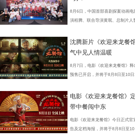
8月6日，中国首部喜剧探案动画
演程腾、联合导演黄珉、总制片人
白指导程寅，领衔声音出演雷淞然
建、蔡海婷、范哲琛等主创悉数亮
沈腾新片《欢迎来龙餐馆
交流。 影片讲述了立志成为“
气中见人情温暖
演 雷淞然）与初入长安的狼妖实习
开启了一段笑闹互怼的刺激探案之
8月7日，电影《欢迎来龙餐馆》释
欢乐热血的冒险故事，以及“喜剧+
预售已开启，并将于8月8日至10日1
论。影片将于8月22日全国上映，8
迎来龙餐馆》作为战争美食喜剧大
前点映火热进行中，预售现已全
远赴中东谋生，在当地与餐馆经理
电影《欢迎来龙餐馆》定
货满满 活动现场趣味互动接
馆，将中华美食带入异乡。在餐馆
带中餐闯中东
主创现场上手挑战，将片中巧思满
人被迫卷入动荡之中，在生存与抉
cos狄少、阿萨现身活动，邀请主
生、赛夫（奥马尔·谢里夫 饰）在
电影《欢迎来龙餐馆》今日正式官宣
也围绕影片展开了真诚分享。 
人物之间的情感呈现给观众。“菜备
告及定档海报，并将于8月8日至10日