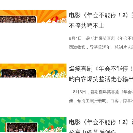
影我们做了六年，花大力气打造原
的温馨画面，展现龙餐馆人与人之
争美食大片，影片讲述的是中国厨
现一个探案故事，让它适合全年龄
馆》由文牧野执导，宁浩监制，文
当地结识餐馆经理马俊生（蒋奇明
电影《年会不能停！2》
秘了“机关长安城”的设计理念：“
蒋奇明、奥马尔·谢里夫主演，李治
发，他们也被迫卷入其中，不得不
不停共鸣不止
把大唐与机关结构相融合，城市里
映。 匠心烹制银幕美食奇观 
馆从生意渐入正轨到突遭战争打断
靠机关运行的，希望让大家觉得
此次发布的美食特辑以徐福、
间形成鲜明反差。定档海报中，徐
8月4日，暑期档爆笑喜剧《年会不
出演雷淞然、张呈也在现场畅聊从
话和观众们隔空打招呼开头，迅速
佳肴满桌，与身后未散的硝烟痕迹
圆满收官，导演董润年、总制片人
言：“我们从舞台走到大银幕后面，
腾、锅气升腾，各式中式菜肴在翻
酷、美食的烟火气与热闹的氛围一
田雨，友情出演欧阳奋强亮相现场
会更贴近一些，都比较内敛；张呈
员逐一亮相，金牌主厨徐福掌勺稳
“硬菜”充满期待。《欢迎来龙餐馆》
情洋溢。影片讲述了“缺心眼”刘奔与
爆笑喜剧《年会不能停！
读二人角色内核：“阿萨代表纯真，
勺、切墩，学习的过程轻松又充满
重要场景将上下延展，为观众独家
限流体验卡”，由此开启掀桌狂欢
昀白客爆笑整活走心输
总制片人曹紫建分享了创作团
忙，与徐福的初次碰面便“独自扛下
的战争场面与美食烹制的烟火细节
导，应萝佳担任总制片人，张若昀
动画百花齐放，让观众看到更多元的
付，但在相处中逐渐形成默契，马俊
浩监制，文牧野、郎群力、钟伟编
出演，孙艺洲特别主演，田雨、王
8月3日，暑期档爆笑喜剧《年会
打”导演的趣事，笑称导演“想要的
够磨合成功。而徐福与龙餐馆里其
夫主演，李治廷特别出演，谢里夫·
情出演，童漠男、酷酷的滕、闫佩
佳，领衔主演张若昀、白客，惊喜
终才呈现出这座充满生命力的长安
闹。伴随着一道道菜品出锅，不仅
德、拉塞尔·希利、奈拉·阿克拉姆
分9.6，正在爆笑热映，一起走进影院越
雨，友情出演欧阳奋强出席成都路
合家庭观众看的一部电影——孩子
味，也折射出每个角色不同的
情出演。 海报.jpg 沈腾勇闯中
演热情似火 欢笑声中圆满收官 郑
事。现场不同年龄、职业的观众走
电影《年会不能停！2》
与真挚。 大小观众踊跃分
餐馆的日常与各个人物关系自然融
困境 电影《欢迎来龙餐馆》聚焦
应萝佳、张若昀、白客、田雨、欧
片讲述了“缺心眼”刘奔与“没脾气”
分享更多幕后创作