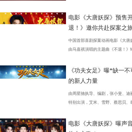
停”等真实反馈层出不穷，再度印
意义本质与此相同，同时也是呼应
心创作，导演董润年现场透露故事
名场面，与毕业分手的泪目画面形
番上演；赛场之下邪恶组织暗流涌
菲，特别出演田雨、王耀庆，友情
电影是“打工人的最强续命神器”，
萝佳的走心发言令观众动容，她坦
下，内核依旧聚焦普通人在职场遭
至顶点。 影片横跨十年光阴
谋。隆不仅要直面昔日战友的宿命
吕星辰等主创悉数亮相，现场分享
电影《大唐妖探》预售
生动道出观影过程中酣畅淋漓、解压放松
于观众，真诚希望大家能在笑声中
中极具仪式感的年会戏份，剧组特
登记违纪之名靠近随性不羁的颜立
凶悍的特殊格斗家，多重危机交织，
日开启，主创们将在青岛、杭州、
退！》邀你共赴探案之
影片的深度内核与温情共鸣向内容也
整活接连不断，张若昀、白客神还原“
续，在她眼中，年会戏份的本质是
守在少女身后，将满腔爱意独自封
16日北美上映。 地下笼斗氛围拉
面。 自开启限时点映以来，
戏剧表达，本片结尾刘奔的高燃点
魔性抽象，引得台下笑声此起彼伏。
精神内核。张若昀与观众同样感动
霍青春，三人却被迫提前面对情爱
黑张力的斗兽场牢笼拉开序幕。铁
叙事，搭配燃爽的逆袭情节，持续
中国首部喜剧探案动画电影《大唐
层从业者被看见、被认可，这一细
断刘奔的奥数烦恼。面对观众的“求
结构性问题”，真正改变环境的力
的心动，最终化作跨越十年无
将这场生死擂台的狂暴气息推向极
工人“癫疯”相见，群像集结大乱“
由马嘉祺演唱的主题曲《不退！》
观影后表示“眼泪唰的一下就掉下来
连连。接续青岛站主创跳舞名场面
杰的“打脸式反击”，调侃其反差感
像 联动毕业季戳中青春离别共
道覆盖高压电流的绿色兽形身影破
润年执导，应萝佳担任总制片人，
片段，将狄少（声音出演 雷淞然）
映，结伴观影开怀大笑！ 电影《
两位“开朗大男孩”即兴开跳，歌舞
演现场更高歌一曲《我的未来不是
偷喜欢你》以写实笔触刻画两种截
卷整片斗兽场。 电光缠绕全身、
菲惊喜出演，孙艺洲特别主演，田
妥协的态度诠释得淋漓尽致。 平台单
《功夫女足》曝“缺一不
播有限公司、天津猫眼文化传媒有
正在爆笑热映，今日至8月4日还
落；田雨则幽默建议现场观众“送一
的单向奔赴，程砚沉默隐忍、不求
遵从游戏形象，绿色兽化皮肤、锋
奋强友情出演，童漠男、酷酷的滕
演，雷淞然、张呈（排名不分先后
的新人力量
儒意电影娱乐股份有限公司、上海
面，带来更多欢声笑语。 电影《
满落幕。8月1日，与搭子结伴走进电
极具共鸣的青春情感群像。影片紧扣
林兽人。登场瞬间，周身不断迸发
眼、淘票票点映评分9.6，目前火
售现已开启，可提前购票共赴这场
媒（海南）有限公司出品，正在爆
播有限公司、天津猫眼文化传媒有
爆棚 爆笑解压高分认证 电影《年会
把夏日心动与毕业离别绑定，点明
力。预告最令玩家热血沸腾的名场
院越笑越大「升」！ “笑出升
上线 声声铿锵勾勒热血无畏 此次
由周星驰执导、编剧，张小斐、迪
儒意电影娱乐股份有限公司、上海
多城限时点映，首轮点映开启后即
抵不过毕业分离，一句 “为你好”
缩成球状，全身电流同步爆发，高
现场笑声不断 本次首映礼现
唱。整首歌以热血张扬的摇滚曲风
特别出演，艾米、雪野、蔡思贝、
媒（海南）有限公司出品，正在爆
呼声，将笑声传递至更多城市，7月
守难的笨拙与心酸。 影片延
速翻滚带起强劲气流，冲击力视觉
昀、白客等主创佩戴专属工牌道具
词，搭配马嘉祺清亮且极具穿透力
足》燃爽热映中，今日影片发布“缺
观影氛围热情浓烈，爆笑声量一路
公车偷拍、保健室照料、雨天送伞
兰卡不受束缚的野兽格斗风格，也
有关的拍手器、著作《我和众和集
坚守真相的凛然心气尽数唱出。“不
中没有小角色，只有共同完成故事
电影《大唐妖探》曝声音
得哈哈哈哈哈哈哈哈哈”“影院左右
属于夏日的青涩悸动。剧情不刻意
生存的孩子，被迫困于地下斗兽笼
扑面而来。现场高能整活轮番上演
成见的桀骜锋芒，也藏着明辨是非
自的倾情诠释与独特风格，碰撞出