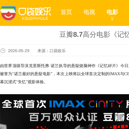
首页
电视
电影
≫
豆瓣8.7高分电影《
2026-05-29 来源：口袋娱乐
由世界顶级导演克里斯托弗·诺兰执导的悬疑烧脑神作《记忆碎片》今日
被誉为“诺兰最好的悬疑电影”，本次上映将以全球首次定制的IMAX与C
幕沉浸式“失忆”观影体验。