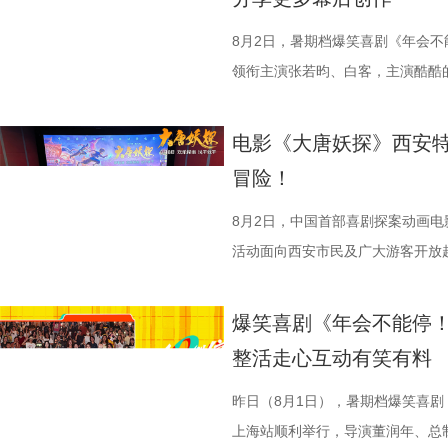
动现场不仅有主创们干货满满的分
的生活气息。为了将色香味俱全的
和羁绊，从烟火日常到战争突发，
齐聚于此，既有轻松欢乐的趣味互
卡”，由此开启掀桌狂欢、打脸逆
男、罗圣灯、黄金豆，动画导演赵
建了美食团队，与文牧野导演、美
时代动荡之中。在不断逼近的现实
围拉满，张若昀、白客现场比心，大
担任总制片人，张若昀、白客、高
8月2日，暑期档爆笑喜剧《年会不
观影感受。谭卓真诚赞道：“中国
式，前后尝试了二三十道菜式。其
成为故事展开的核心。 1沈腾.jpg
声此起彼伏；化身“诸葛卧龙”的白
洲特别主演，田雨、王耀庆特别出
领衔主演张若昀、白客，主演酷酷
越来越棒。我看得意犹未尽，有太
甚至需要借助滑轮才能开启。这道
沈腾饰演的徐福一声“上菜”，菜品
张若昀饰演的刘奔对标刘备，欧阳
漠男、酷酷的滕、闫佩伦主演，钟汉
动，畅聊创作细节与名场面，一路笑
周铁男则称赞“这是一部诚意满满的
不同饮食文化在碰撞中，呈现出新
蒋奇明饰演的马俊生分工合作，在
抛梗调侃，轻松欢乐。 谈及影片
在爆笑热映，一起走进影院越
气”马杰包子铺“癫疯”相遇、喜提
电影《大唐妖探》西安特
中落泪，并表示很喜欢这部电影的
锅，热气升腾、香气弥漫，食客围
条。徐福凭借地道的中餐手艺，让
年和总制片人应萝佳分别给出不同
欢笑温情双向在线 成都站路
袭的全新脑洞故事，由董润年执导
冒险！
关满满的度假胜地。” 台下其
生活气息，也让人与人之间的情感
火。烤全羊、铁锅炖等中式美食在
已看淡得失，不在乎去留，而胡董
携张若昀、白客、庄达菲、孙艺洲
叶领衔主演，大鹏、庄达菲惊喜出
小时带孩子赶来的妈妈感慨：“咱
尾，文牧野导演道出“在徐福眼里，
景象。然而，突如其来的战火打破
初心，会尽力留下他；总制片人应
后交流兼具趣味互动与走心分享，
演，李乃文、李晨、欧阳奋强友情
8月2日，中国首部喜剧探案动画
西应该让孩子们见识到。”一位带着
朴素表达，让这份关于生存与温暖
火逐渐席卷整座城市。镜头在美食
发言极具正向价值，公司若将其开
表情管理小游戏，结合加班、功劳
汉良特邀出演。影片猫眼电影开分9
活动面向西安市民及广大游客开放
11岁，被探案剧情牢牢吸引住。
的同时，也进一步凸显出创作团队
边学做菜，另一边却是孩子们接受
不同维度的解读，让观众对年会落
整活演绎，金句频出、笑点拉满；
大「升」！ 1.jpg 2.jpg 深
乐的大唐探案之旅，沉浸式体验“机
情，中式机关设计也很有巧思。”还
好菜与一段故事在影像中形成
飞。预告前半段喜感松弛，后半段
还有小观众大胆发言，在线喊话主创
牌比心名场面等，各类花活接
场，董润年、应萝佳、张若昀、白
觉奇观。不少携孩子一同观影的家长
爆笑喜剧《年会不能停！
别喜欢龙宫浴场、百妖夜行的情节
馨日常 色香味承载和平表达 同
同于以往的面貌。身处动荡之中，
点极度适配全家观看，现场笑声迭
解读影片循环设定暗含人生成长的
刷、三刷观众踊跃分享新的感悟和
到了传统文化的魅力”。影片由程
整活走心互动有笑有料
友能参与探案，大朋友也能感受到
龙餐馆后厨的备菜日常切分为层层
预告结尾，一句“徐先生，你真觉得
分别带孩子和母亲一刷、二刷，一
自己内心所求就能跳出循环；谈及
共同嗨聊，氛围热烈。现场趣味互
名不分先后）领衔声音出演，将于
小男孩激动地表示：“这部电影我
人穿插其间，与食材一同构成一幅
人们对故事走向的好奇，龙餐馆在
之时，全体主创向现场观众致以诚
合亲身经历，坦言看清现实后依旧
择“马”系人设、一起说“爱你呦”
1.jpg 此次影片选择在西安开启
昨日（8月1日），暑期档爆笑喜剧
品，我十分欣慰！”语气一本正经
为主要视觉元素，龙餐馆的烟火气
将走向何方？ 4赛夫.jpg 3沈腾 
祝福，爆笑声四起，整场路演就在
真挚发言令现场观众动容落泪；张
众提问刘马组合穿越闯关是否也对
敬。影片以万国来朝的大唐为故事
上海站顺利举行，导演董润年、总