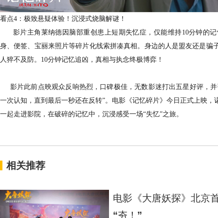
看点4：极致悬疑体验！沉浸式烧脑解谜！
影片主角莱纳德因脑部重创患上短期失忆症，仅能维持10分钟的
身、便签、宝丽来照片等碎片化线索拼凑真相。身边的人是盟友还是骗
人猝不及防。10分钟记忆追凶，真相与执念终极博弈！
影片此前点映观众反响热烈，口碑极佳，无数影迷打出五星好评，并引
一次认知，直到最后一秒还在反转”。电影《记忆碎片》今日正式上映，
一起走进影院，在破碎的记忆中，沉浸感受一场“失忆”之旅。
相关推荐
电影《大唐妖探》北京首
“夯！”