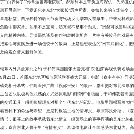
了”“白养你了”“你拿这当养老院呢”。郝顺利本是背负血海深仇、为弟复
离开母亲时，下意识化身东北“大家长”厉声斥责。突如其来的立场转变
喜剧标签，自身独特的语言节奏与气场反而增加反差氛围，带来别样观影
危险中聊家常。如果不是宝哥，还真就不是那个劲儿。”恩怨可以暂时搁
义的精神内核
。
导演
郑执
谈及创作初衷
时
则坦言，片中有关饺子的戏是有
把索命与救赎放进一场包饺子的饭局，正是他想表达的“日常戏剧化”，
差给观众带来新鲜体验。
银幕内外共赴东北之约
于和伟高圆圆张天爱亮相
“东北超”再现倒骑名场面
5月23日，首届东北地区城市足球联赛盛大开幕，电影《森中有林》导演
磅亮相开幕式，伴随着
推广曲
《祝你平安》
的歌声
，剧组把对东北深厚的
主创团队以极具仪式感的方式还原电影
“倒骑驴”名场面，于和伟载着高
的交通工具，瞬间唤醒观众对那个年代东北的记忆。电影里那棵写着“婕
着被种下的命运与希望，更是扎根黑土地的情与义。导演郑执介绍
，
《森
情书，银幕上的故事承载着东北情义，绿茵场上的赛事挥洒的是东北热血
动，直言东北人骨子里
“有情有义”，希望借电影让全国感受东北魅力。