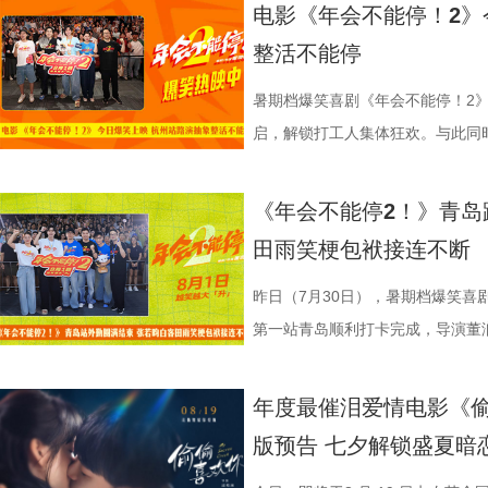
观影期待。 电影《大唐妖探
化。在温暖的光线中，呈现出三人
前，身后巨幅龙纹折扇展开，东方
2》正在全国热映，高能欢乐戏份
一番；面对年轻观众对未来职场的
掌名场面对应《水浒传》除暴安良的侠
城”。此外，主创团队还依托“八水
后，惊喜互动不断。影片已于昨日全
电影《年会不能停！2》
画影视传媒（天津）有限公司、天
的大片质感与人情温度。 在
带笑意的徐福专注掌勺，将酱汁淋
底卸下生活与工作疲惫，收获满分
“做恶人也可以，做勇士也可以，做
设计出自《三国演义》，至于《红
的动力脉络，将大唐千年璀璨文明
感全网认证，口碑热度持续走高，
整活不能停
文化有限公司、幸福蓝海影视文化
团队对细节的极致追求的创作态度
之下，墙面弹痕与裂纹清晰可见，
为全片一大亮点，二人一冲一稳，
自己能成为这个角色，并且愿意为
“宝二爷直接变身董事长”。 他表
具想象力的大唐奇幻都市图景。 2.
片讲述了“缺心眼”刘奔与“没脾气”
公司、深圳市一怡以艺文化传媒有
载情感记忆的家常味道，到龙餐馆
安穿透画面，为这幅祥和图景铺上
花火，不少观众看完直呼“又癫又好
怡然不内耗、勇敢追梦的角色内核，
望观众观影时能读出独有的熟悉感
电影，《大唐妖探》满足了大小观
卡”，由此开启掀桌狂欢、打脸逆
暑期档爆笑喜剧《年会不能停！2》
京萌谷文化传媒有限公司、北京微梦
下因地制宜的融合表达，逐步构建
前硝烟在后”的对比，将日常烟火
展，主创辗转多座城市近距离和影
语；孙艺洲、田雨互评所饰演角色Pe
义，她表示如果现实环境一时半会
片跌宕起伏的探案冒险故事，能够
担任总制片人，张若昀、白客、高
启，解锁打工人集体狂欢。与此同时
日全国上映，预售火热进行中。此外
饮食习惯，团队对菜单结构与烹饪
涎欲滴的厨房场景，一边是尚未散
来自各地的观众现场输出花式好评
长身份加入互动，上演众和高层互
声集合越来越大，我们的勇气出现
在主角的冒险征程中收获勇气、善
洲特别主演，田雨、王耀庆特别出
利举行，导演董润年、总制片人应
国超前点映均可正常购票观影，特
配，在保留中餐技法的同时实现文
地烹饪佳肴，使得影片“好好吃饭”
当代打工人内心的同时，也依靠纯
嘻哈也惊喜现身并分享观影感受，称
前后的成长变化，张若昀分别使用了
年观众而言，环环相扣、悬念十足
漠男、酷酷的滕、闫佩伦主演，钟
庚戌亮相现场，与观众展开热情互
《年会不能停2！》青岛
您全家抢先入城欢乐探案！
物均以“真实可食”为前提，在保证
义。 5李治廷.jpg 6老扎.jp
别真实，仿佛在演我上班日常”“带
满满。 影片笑点爽感双在
奔，还调侃前期刘奔一定会吐槽后期
物、根植传统的文化内核，也让观
影院越笑越大「升」！ 2.jpg 1.
爆棚，猫眼电影点映开分9.6、淘
田雨笑梗包袱接连不断
每一道菜既服务叙事，也具备生活
《我不是药神》到《奇迹·笨小孩
色好评强势印证，电影《年会不能
《年会不能停！2》正在全国院线
择业难题，白客再度引用《出师表
统文化的深厚底蕴。 3.jpg 在
断 上海站路演映后见面，董润年
情一路高涨。 影片讲述了“缺心眼”
食物不再只是场景元素，而成为连
找到平衡，旨在挖掘普通人身上的
卡解压解气，全家组团观影笑声不
好评，猫眼购票平台稳定保持高分
恢弘志士之气，不宜妄自菲薄，引
到场观影。轻松欢乐的剧情、精巧
耀庆、范湉湉等一众主创齐聚现场
提“无限流体验卡”，由此开启掀桌
昨日（7月30日），暑期档爆笑喜
吃饭”在极端环境中，延展出关
事从本土社会议题延伸至国际化战
5.jpg6.jpg7.jpg 电影《
循环设定，全程笑点高密度输出，
即彼的答案；酷酷的滕全程输出满满
象，全程牢牢吸引着观众们的目光
动环节欢乐整活不断，张若昀、白
执导，应萝佳担任总制片人，张若
第一站青岛顺利打卡完成，导演董
《欢迎来龙餐馆》由坏猴子（上海
通人处境与选择的刻画，以此完成
司、天津猫眼文化传媒有限公司、
无效内卷、任人唯亲等糟心日常尽
场，持续点燃现场氛围；影片片尾
索、推敲真相，化身民间小神探，
集”的脑洞提问，二人调侃刘奔很
喜出演，孙艺洲特别主演，田雨、
白客，惊喜出演大鹏、特别出演田
限公司、中国电影产业集团股份有
腾此次也在角色塑造上呈现出更为
娱乐股份有限公司、上海有态度文
观影全程极致解压，爽感贯穿始终。
大家分享了《阳光开朗大男孩》舞蹈排练
束后，不少家长纷纷给出好评，表示
提问的情景设置，孙艺洲、田雨、
友情出演，童漠男、酷酷的滕、闫
享幕后趣闻，将7月29日北京首映
年度最催泪爱情电影《偷
军（上海）影业有限公司、北京元
福，从后厨掌勺时的沉稳从容，到
南）有限公司出品，正在爆笑热映
反应，高叶化身理想上班搭子，搭
评如潮 嗨爽爆笑后劲十足 电影《
程看得投入、看得开心，更在轻松
引得台下掌声连连；全员歌舞成为
中，一起走进影院越笑越大「升」！
日还将继续在杭州、上海、深圳、
版预告 七夕解锁盛夏暗
限公司、东阳浦天影视文化有限公
反差中层层展开。预告结尾的一声
一众实力派演员，精准拿捏不同层
观众献上一场爆笑爆爽的极致观影盛
这部电影也激发了孩子对传统文化
孩》音乐声响起，张若昀、白客歌
升 同步释出的今日上映新媒体图
点映期间，影片上座率累计三次登