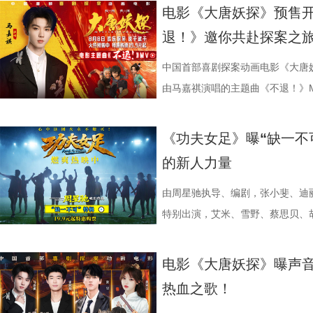
电影是“打工人的最强续命神器”，
萝佳的走心发言令观众动容，她坦
下，内核依旧聚焦普通人在职场遭
至顶点。 影片横跨十年光阴
谋。隆不仅要直面昔日战友的宿命
吕星辰等主创悉数亮相，现场分享
电影《大唐妖探》预售
生动道出观影过程中酣畅淋漓、解压放松
于观众，真诚希望大家能在笑声中
中极具仪式感的年会戏份，剧组特
登记违纪之名靠近随性不羁的颜立
凶悍的特殊格斗家，多重危机交织，
日开启，主创们将在青岛、杭州、
退！》邀你共赴探案之
影片的深度内核与温情共鸣向内容也
整活接连不断，张若昀、白客神还原“
续，在她眼中，年会戏份的本质是
守在少女身后，将满腔爱意独自封
16日北美上映。 地下笼斗氛围拉
面。 自开启限时点映以来，
戏剧表达，本片结尾刘奔的高燃点
魔性抽象，引得台下笑声此起彼伏。
精神内核。张若昀与观众同样感动
霍青春，三人却被迫提前面对情爱
黑张力的斗兽场牢笼拉开序幕。铁
叙事，搭配燃爽的逆袭情节，持续
中国首部喜剧探案动画电影《大唐
层从业者被看见、被认可，这一细
断刘奔的奥数烦恼。面对观众的“求
结构性问题”，真正改变环境的力
的心动，最终化作跨越十年无
将这场生死擂台的狂暴气息推向极
工人“癫疯”相见，群像集结大乱“
由马嘉祺演唱的主题曲《不退！》
观影后表示“眼泪唰的一下就掉下来
连连。接续青岛站主创跳舞名场面
杰的“打脸式反击”，调侃其反差感
像 联动毕业季戳中青春离别共
道覆盖高压电流的绿色兽形身影破
润年执导，应萝佳担任总制片人，
片段，将狄少（声音出演 雷淞然）
映，结伴观影开怀大笑！ 电影《
两位“开朗大男孩”即兴开跳，歌舞
演现场更高歌一曲《我的未来不是
偷喜欢你》以写实笔触刻画两种截
卷整片斗兽场。 电光缠绕全身、
菲惊喜出演，孙艺洲特别主演，田
妥协的态度诠释得淋漓尽致。 平台单
《功夫女足》曝“缺一不
播有限公司、天津猫眼文化传媒有
正在爆笑热映，今日至8月4日还
落；田雨则幽默建议现场观众“送一
的单向奔赴，程砚沉默隐忍、不求
遵从游戏形象，绿色兽化皮肤、锋
奋强友情出演，童漠男、酷酷的滕
演，雷淞然、张呈（排名不分先后
的新人力量
儒意电影娱乐股份有限公司、上海
面，带来更多欢声笑语。 电影《
满落幕。8月1日，与搭子结伴走进电
极具共鸣的青春情感群像。影片紧扣
林兽人。登场瞬间，周身不断迸发
眼、淘票票点映评分9.6，目前火
售现已开启，可提前购票共赴这场
媒（海南）有限公司出品，正在爆
播有限公司、天津猫眼文化传媒有
爆棚 爆笑解压高分认证 电影《年会
把夏日心动与毕业离别绑定，点明
力。预告最令玩家热血沸腾的名场
院越笑越大「升」！ “笑出升
上线 声声铿锵勾勒热血无畏 此次
由周星驰执导、编剧，张小斐、迪
儒意电影娱乐股份有限公司、上海
多城限时点映，首轮点映开启后即
抵不过毕业分离，一句 “为你好”
缩成球状，全身电流同步爆发，高
现场笑声不断 本次首映礼现
唱。整首歌以热血张扬的摇滚曲风
特别出演，艾米、雪野、蔡思贝、
媒（海南）有限公司出品，正在爆
呼声，将笑声传递至更多城市，7月
守难的笨拙与心酸。 影片延
速翻滚带起强劲气流，冲击力视觉
昀、白客等主创佩戴专属工牌道具
词，搭配马嘉祺清亮且极具穿透力
足》燃爽热映中，今日影片发布“缺
观影氛围热情浓烈，爆笑声量一路
公车偷拍、保健室照料、雨天送伞
兰卡不受束缚的野兽格斗风格，也
有关的拍手器、著作《我和众和集
坚守真相的凛然心气尽数唱出。“不
中没有小角色，只有共同完成故事
电影《大唐妖探》曝声音
得哈哈哈哈哈哈哈哈哈”“影院左右
属于夏日的青涩悸动。剧情不刻意
生存的孩子，被迫困于地下斗兽笼
扑面而来。现场高能整活轮番上演
成见的桀骜锋芒，也藏着明辨是非
自的倾情诠释与独特风格，碰撞出
热血之歌！
掌，感觉大脑褶皱被抚平”“让人在
离的青春常态，既有双向心动的甜
画 主创团队精工还原游戏内核 作
味联动，热血浓人和佛系淡人的反
境中，这首歌曲将给观众带来更强
不可的存在。截止7月28日，影片