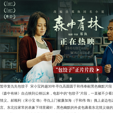
暂停复仇先包饺子
宋小宝跨越
30
年寻仇高
圆圆于和伟
奉献黑色幽默片段
《森中有林》自点映到公映以来，电影中的
“包饺子”片段，
一直被不少看
情义。郝顺利（宋小宝
饰）寻仇上门被廉加海（于和伟
饰）拽上桌边包
言。东北拉家常的表象下绵里藏针，黑色幽默的外皮包裹着东北情义做的