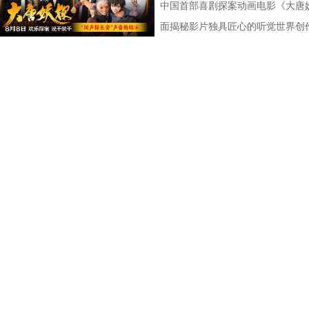
评论中影片含笑量100%，更有网
感，情绪层次饱满动人。并且选择
卡从来不只是"那个绿色的怪物"。
王耀庆、李晨、李乃文四人现场“怪
同时，也让这份锐气与坚守更直击人心
的笑点让无数观众在影院收获了最
中国首部喜剧探案动画电影《大唐妖
泪”，还得备好金嗓子因为会“笑到
己止于毕业的暗恋遗憾画上句
雨林，长期的丛林生存令他的身体
金句频出，“等忙完这一阵，就可以
现上也颇具巧思，特别打造了极具
了家庭观影狂潮。 娥眉队团结一致
面揭秘影片独具匠心的听觉世界创
同样收获满堂好评，不少影评人称
股份有限公司、先势公关顾问股份
有的野兽格斗技，他虽然外表凶悍
……引得现场观众笑声不断。领衔
感十足。马嘉祺置身其中演唱，眼
全新发布的“缺一不可”特辑正式揭
分别献唱影片主题曲与片尾曲。特
讽刺，更抽象的爆笑名场面”以及“
司、力荣影业有限公司出品，华夏
让布兰卡的招式、气质贴合原作游
隔空与观众见面。 伴随轻松
锵，如同击碎枷锁的重拳，把歌曲
镜头前各显神通，为电影注入了无
节，在结合影片原创“机关长安城”
会心一笑”，“六连更”的高度评价
王》的人物设定，游戏总监中山贵
情、人物设定与创作巧思展开分享
让歌曲的情绪不止于听觉，更有了
度都发挥到了极致；雪野在影片中
充满未来感、科技感与机械质感的
大家爆笑相见。 6.jpg 电影《
牌动作指导琼・瓦勒拉，为布兰卡
场现实，尤其是打工人循环往复的
萨与妙瑛更是化身为乐队成员出现
态，在拍摄期间几乎“长在了威亚上
唱三大维度精心雕琢，打造出一套
有限公司、天津猫眼文化传媒有限
规整的格斗套路，侧重无规则、原
痛点，希望担当起当代打工人的情
织的画面配合高燃的旋律，让歌曲
硬核打女角色的蔡思贝，打戏拳拳
体系，构筑起既承载大唐风貌又兼
意电影娱乐股份有限公司、上海有
效，让游戏里天马行空的必杀技呈
验，让观众在欢笑中释放压力、收
出了全新正片画面，狄少与阿萨并
演员打戏能这么像李小龙”；而全
由程腾执导，黄珉联合导演，雷淞
（海南）有限公司出品，将于8月1
影片物料陆续释出，隆、肯、春丽
享道，“刘奔和马杰看似是对职场
演，于危机中默契配合、互为底气
高难度的翻跟头与威亚动作统统不
将于8月8日全国上映，邀观众一
次布兰卡单人预告放出，填补了观
是一样的，内心深处都有不愿意熄
曲不仅精准契合电影主角冲破偏见
展现了剧组“卧虎藏龙”的跨界专业
交织的大唐探案奇旅。 雷淞然张呈
奇幻特效与异能设定，只是影片诸
具体的人，也让更多的打工人在自
鸣，献给每一个身处低谷、遭受质
冲浪运动员，饰演皓儿的李卓媚则
声境 影片以多元音乐作为情绪纽
和人物特效不止升级了银幕视觉观
己饰演的刘奔一角，刘奔是一个充
命、不后退的力量。 全国预售现已
动员的孙子七不仅在演技方面不断
丰富的声音设计带领观众穿梭于喜
有自己的高光时刻。 《街头霸王
则，但他也指出，所有的无限流到了
高燃上线，影片全国预售也于7月3
专业足球技巧指导；哪怕是在影片
作赋予了角色动人的生命力，声音
年的情怀，将波动拳、升龙拳、百
望藏在没有外挂的普通人身上；并
探案动画电影，《大唐妖探》此前
拍摄了许多遍，毫无保留地全力以
出了一对贴合设定的欢喜冤家，让
无论陪伴IP成长的老牌玩家，还
力，一个提供稳健的方向感”。白
观众关注，而此次主题曲所传递的“
人，但每个人都倾尽全力，周星驰
身上永不言弃的韧劲与少年热血；