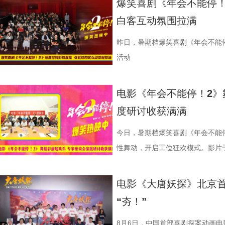
爆笑喜剧《年会不能停！
里夫主演，李治廷特别出演，影片正
白客互动氛围拉满
1沈腾 蒋奇明.jpg 2蒋奇明 奥马
悄然逼近 影片同步发布终极预告，
昨日，暑期档爆笑喜剧《年会不能
事主线，通过分屏与往返切换串联
活动
馨、烟火气十足，“中华厨魂”的牌
在轻松、幽默的语气里，向徐母介
电影《年会不能停！2》
舞士气、日常相处等细节，将龙餐
度研讨收获满满
的深入，徐母问到归期时，徐福短暂
内心与现实选择为后续埋下伏笔。
今日，暑期档爆笑喜剧《年会不能停
馆陡然转向动荡处境。原本安稳的生
性舞动，开启工位狂欢模式。影片
的场面快切，人物关系与命运走向
总制片人应萝佳出席现场，与一众
与女儿“好好吃饭”，以克制而含蓄
流，研讨成果丰硕。影片讲述了“缺心
电影《大唐妖探》北京首
对照中，引出人物命运走向与故事
遇、喜提“无限流体验卡”，由此开
“夯！”
与叙事走向的期待。 3沈腾 蒋奇明.j
董润年执导，应萝佳担任总制片人
以龙餐馆开业为核心，红灯高挂、
达菲惊喜出演，孙艺洲特别主演，
8月6日，中国首部喜剧探案动画