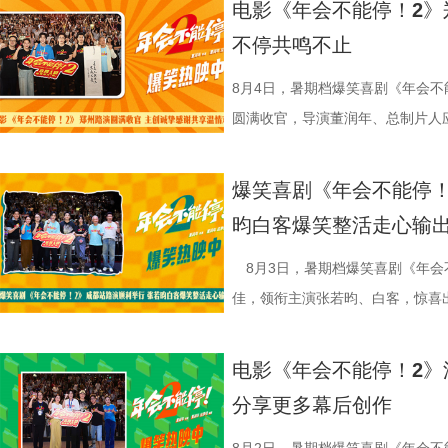
电影《年会不能停！2》
为“近年少见的高质量之作”。不少
内笑声此起彼伏，无数观众在故事
秘了“机关长安城”的设计理念：“
蒋奇明、奥马尔·谢里夫主演，李治
发，他们也被迫卷入其中，不得不
不停共鸣不止
难与守护的深层含义，将其塑造成承
对职场百态的犀利描摹，荒诞戏谑
把大唐与机关结构相融合，城市里
映。 匠心烹制银幕美食奇观 
馆从生意渐入正轨到突遭战争打断
停留于反战表层，而是深入呈现普
压感直抵心底。影片正在热映，和
靠机关运行的，希望让大家觉得
此次发布的美食特辑以徐福、
间形成鲜明反差。定档海报中，徐
8月4日，暑期档爆笑喜剧《年会不
“好好吃饭”的朴素信念传递人文关
瘾的解压狂欢！ 专家座谈会顺
出演雷淞然、张呈也在现场畅聊从
话和观众们隔空打招呼开头，迅速
佳肴满桌，与身后未散的硝烟痕迹
圆满收官，导演董润年、总制片人
度的表演；蒋奇明则展现其优秀的
昨日（8 月 7 日），电影《
言：“我们从舞台走到大银幕后面，
腾、锅气升腾，各式中式菜肴在翻
酷、美食的烟火气与热闹的氛围一
田雨，友情出演欧阳奋强亮相现场
引发观众对爱与和平的持续共鸣。 9文
开，影片导演董润年、总制片人应
会更贴近一些，都比较内敛；张呈
员逐一亮相，金牌主厨徐福掌勺稳
“硬菜”充满期待。《欢迎来龙餐馆》
情洋溢。影片讲述了“缺心眼”刘奔与
爆笑喜剧《年会不能停！
迎来龙餐馆》由坏猴子（上海）文
创新叙事、现实表达与市场传播等议
读二人角色内核：“阿萨代表纯真，
勺、切墩，学习的过程轻松又充满
重要场景将上下延展，为观众独家
限流体验卡”，由此开启掀桌狂欢
昀白客爆笑整活走心输
司、中国电影产业集团股份有限公
式，导演董润年表示，创作中借用
总制片人曹紫建分享了创作团
忙，与徐福的初次碰面便“独自扛下
的战争场面与美食烹制的烟火细节
导，应萝佳担任总制片人，张若昀
（上海）影业有限公司、北京元气
拆解送礼、站队等各类潜规则，以
动画百花齐放，让观众看到更多元的
付，但在相处中逐渐形成默契，马俊
浩监制，文牧野、郎群力、钟伟编
出演，孙艺洲特别主演，田雨、王
8月3日，暑期档爆笑喜剧《年会
公司、东阳浦天影视文化有限公司
的现实困境。总制片人应萝佳补充，
打”导演的趣事，笑称导演“想要的
够磨合成功。而徐福与龙餐馆里其
夫主演，李治廷特别出演，谢里夫·
情出演，童漠男、酷酷的滕、闫佩
佳，领衔主演张若昀、白客，惊喜
视制作有限公司出品，影片将于8月
现实感受之外，更具象化了年轻人
终才呈现出这座充满生命力的长安
闹。伴随着一道道菜品出锅，不仅
德、拉塞尔·希利、奈拉·阿克拉姆
分9.6，正在爆笑热映，一起走进影院越
雨，友情出演欧阳奋强出席成都路
映中。
矛盾。 现场专家亦充分肯定
合家庭观众看的一部电影——孩子
味，也折射出每个角色不同的
情出演。 海报.jpg 沈腾勇闯中
演热情似火 欢笑声中圆满收官 郑
事。现场不同年龄、职业的观众走
电影《年会不能停！2》
饶曙光称其是兼具深度的高级讽刺
与真挚。 大小观众踊跃分
餐馆的日常与各个人物关系自然融
困境 电影《欢迎来龙餐馆》聚焦
应萝佳、张若昀、白客、田雨、欧
片讲述了“缺心眼”刘奔与“没脾气”
分享更多幕后创作
中国电影制片人协会理事长焦宏奋
动现场不仅有主创们干货满满的分
的生活气息。为了将色香味俱全的
和羁绊，从烟火日常到战争突发，
齐聚于此，既有轻松欢乐的趣味互
卡”，由此开启掀桌狂欢、打脸逆