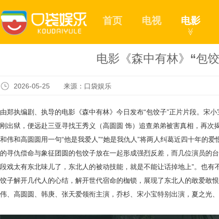
首页
电视
电影
≫
电影《森中有林》“包饺
2026-05-25 来源：口袋娱乐
由郑执编剧、执导的
电影《森中有林》今日发布
“包饺子”正片片段。
宋小
刚出狱，便远赴
三亚寻找王秀义（高圆圆
饰）追查弟弟被害真相，
再次
和伟和高圆圆用一句
“他是我爱人”“她是我仇人”将两人纠葛近四十年的
爱
的寻仇偿命与象征团圆的包饺子
放在一起
形成强烈反差，
而几位演员的台
段戏
太有东北味儿了
，东北人的被动技能，就是不能让话掉地上
”
。也有
饺子解开几代人的心结，解开世代宿命的枷锁，展现了东北人的敢爱敢恨
伟、高圆圆、韩庚、张天爱领衔主演，乔杉、宋小宝特别出演，夏之光、