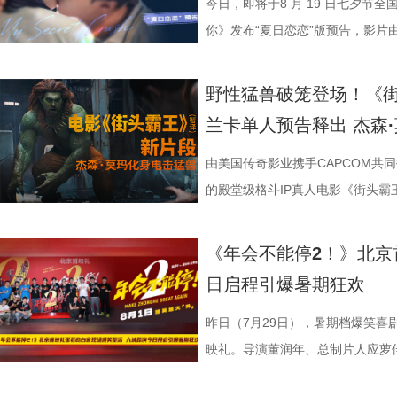
影视制作有限公司出品，影片将于8
他揪心动荡又未知的命运。蒋奇明
爆笑桥段。 不少观众看完直呼 
平台好评层出不穷，从密集笑点塑
育人、寓教于乐”的效果。现场的小
火爆。惊喜嘉宾钟楚曦现身观众席
上，全员姿势神态魔性夸张，把当代
映及预售总票房已突破3000万，猫
今日，即将于8 月 19 日七夕节
10日14:00-21:00举行全国超前点
张力。首次搭档的二人以戏里戏外
来，看得太解气”“和同事边看边共
实内核，全维度收获观众一致盛赞。
太酷了”“看得非常开心”。此次观
“让我们都变成更好的人”，收获全场欢呼
释得淋漓尽致。自《年会不能停！2》
高分加持笑“升”不能停。 1.jpg
你》发布“夏日恋恋”版预告，影片
的情感张力层层递进，也让观众对
评，坦言影片笑点轻松，无晦涩内
转变极具冲击力，最终幡然醒悟点
日登陆全国影院，相约家人朋友共赴一
影片细节，透露片中《题菊花》一
爽”等口碑关键词全网刷屏，以最
乱“逗”，爆梗整活不能停的全新脑
衔主演。该预告以盛夏校园为底色
苏苏.jpg 7丽娜.jpg 电影《
满。影片牢牢抓住大众情绪需求，
少观众深受触动；刘马组合借助无限
5.jpg 电影《大唐妖探》由深圳
性关联；面对观众提出的对于当下“
的爆笑喜剧气质。今日电影全国上
人，张若昀、白客、高叶领衔主演
女单向奔赴的心动、少年隐忍沉默
野性猛兽破笼登场！《
司、北京大麦娱乐文化有限公司、
兼具直击人心的情感共鸣。影片正
影的爆笑氛围与打工人的解压爽感双双拉到极
有限公司、天津猫眼微影文化传媒
分享亲身经历，她认为认清自己想
“无限流”脑洞大开，在极致喜感之
演，田雨、王耀庆特别出演，李乃
延续台式青春细腻治愈的叙事质感
兰卡单人预告释出 杰森
娱乐股份有限公司、梦将军（上海
浸式收获一场痛快解压的欢乐观
时，影片层层撕开欺上媚下、裙带
蓝海影视文化集团股份有限公司、
求融入不适应的环境；张若昀也带来
人最强外挂”。刘马组合喜提金手指
酷的滕、闫佩伦主演，钟汉良特邀
在夏日里不敢宣之于口的年少心
司、浙江开心麻花影业有限公司、
北京合众睿客影视文化传播有限公
象，精准戳中打工人爽点，让观众
艺文化传媒有限公司、北京千万间
矛盾，找到自己的定位，也可以在
爽感层层升级，“狂扇巴掌”的高燃
上映，一起走进影院越笑越大「升」！
织甜蜜与离别酸涩 此次发布的
由美国传奇影业携手CAPCOM共
集团有限公司、上海儒意影视制作有
产业集团股份有限公司、儒意电影
鸣。随着口碑持续走高，越来越多的
公司、北京微梦创科网络技术有限
表达观点，一句“亲贤臣，远小人
掌下去整个人都通透了”。荒诞又
笑点共鸣双在线 青岛路演现场互
切入，开篇便直白袒露少女暗恋：
的殿堂级格斗IP真人电影《街头
映，8月8日至10日14:00-21:0
限公司、中青新影文化传媒（海南
笑成这样了”“看完就一个字爽”的
预售中！此外，电影8月4日-7日
后汉所以倾颓也”，令现场笑声四起，同时也
满，不少影评人盛赞其轻松的喜剧
白客、大鹏、田雨集结花式整活玩
偷拍骑车的他，即便被闺蜜戳中心
告。作为街霸系列辨识度拉满的野
院看《年会不能停！2》，解压不
锁长安奇案！
影片全国热映口碑走高 爆笑燃爽解
既有娱乐爽感，亦有现实温度。影
心。张若昀与白客现场接受观众挑
角，他因保健室被苏明仪细心照料
兰卡携雷电之力震撼登场，笼斗绝
《年会不能停2！》北京
2》由北京合众睿客影视文化传播
线后，猫眼电影开分9.6，各大媒体
酣畅淋漓的观影体验。 杭州站路演
翻全场；大鹏现身惊喜拉满，谈及
戴上、下雨天他带着她躲雨等细碎
汁原味的游戏经典设定，作为丛林
日启程引爆暑期狂欢
国电影产业集团股份有限公司、儒
好”评价构成观众热议高频词汇，
小分队董润年、应萝佳、张若昀、
时与白客“在台上吸氧把歌唱完”；还
当苏明仪主动追问心意，颜立尧的
强大的电击能力在游戏中成为了众
传播有限公司、中青新影文化传媒
性。伴随观影热度持续攀升，“猴子大
动，分享观影感受。导演董润年分享
标待人的行事风格与自家领导完美
误会接连爆发：颜立尧被现任质问
压迫感直击而来，再度点燃全球老玩家
昨日（7月29日），暑期档爆笑喜
场面火速出圈，全网刷屏玩梗，传播
幕后创作巧思，他指出炼丹炉里反
影片这次是打工人“嘴替 + 手替”，双重
溃，颜立尧和程砚大打出手.....
王》（暂译）故事聚焦1993年世
映礼。导演董润年、总制片人应萝
停”等真实反馈层出不穷，再度印
意义本质与此相同，同时也是呼应
心创作，导演董润年现场透露故事
名场面，与毕业分手的泪目画面形
番上演；赛场之下邪恶组织暗流涌
菲，特别出演田雨、王耀庆，友情