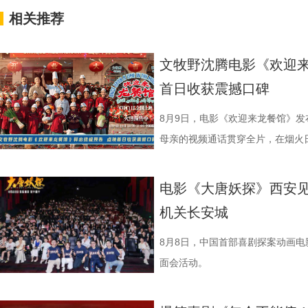
相关推荐
文牧野沈腾电影《欢迎来
首日收获震撼口碑
8月9日，电影《欢迎来龙餐馆》
母亲的视频通话贯穿全片，在烟火
同步释出的终极海报定格开业欢聚
现人物关系与时代背景的复杂情绪
电影《大唐妖探》西安见
《欢迎来龙餐馆》“美味配送中”主
机关长安城
首站，现场气氛热烈，主创围绕影
展开交流，引发强烈共鸣。 微信图片_20
8月8日，中国首部喜剧探案动画
影片口碑持续发酵，被称为“近年少
面会活动。
达，唤起观众对爱与和平的深层思
宁浩监制，文牧野、郎群力、钟伟