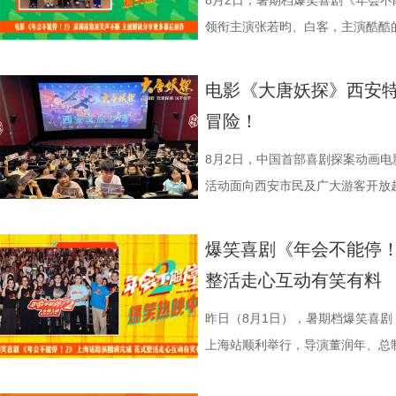
给予高度认可，称其是对外讲好中
男、罗圣灯、黄金豆，动画导演赵
建了美食团队，与文牧野导演、美
时代动荡之中。在不断逼近的现实
围拉满，张若昀、白客现场比心，大
担任总制片人，张若昀、白客、高
8月2日，暑期档爆笑喜剧《年会不
心主任张红称赞影片职场刻画犀利
观影感受。谭卓真诚赞道：“中国
式，前后尝试了二三十道菜式。其
成为故事展开的核心。 1沈腾.jpg
声此起彼伏；化身“诸葛卧龙”的白
洲特别主演，田雨、王耀庆特别出
领衔主演张若昀、白客，主演酷酷
感十足；北京文艺评论家协会主席王
越来越棒。我看得意犹未尽，有太
甚至需要借助滑轮才能开启。这道
沈腾饰演的徐福一声“上菜”，菜品
张若昀饰演的刘奔对标刘备，欧阳
漠男、酷酷的滕、闫佩伦主演，钟汉
动，畅聊创作细节与名场面，一路笑
化循环叙事包裹职场异化的悲剧内
周铁男则称赞“这是一部诚意满满的
不同饮食文化在碰撞中，呈现出新
蒋奇明饰演的马俊生分工合作，在
抛梗调侃，轻松欢乐。 谈及影片
在爆笑热映，一起走进影院越
气”马杰包子铺“癫疯”相遇、喜提
电影《大唐妖探》西安特
视研究所所长赵卫防、中国电影评
中落泪，并表示很喜欢这部电影的
锅，热气升腾、香气弥漫，食客围
条。徐福凭借地道的中餐手艺，让
年和总制片人应萝佳分别给出不同
欢笑温情双向在线 成都站路
袭的全新脑洞故事，由董润年执导
冒险！
限流不是弱化现实主义，而是用魔
关满满的度假胜地。” 台下其
生活气息，也让人与人之间的情感
火。烤全羊、铁锅炖等中式美食在
已看淡得失，不在乎去留，而胡董
携张若昀、白客、庄达菲、孙艺洲
叶领衔主演，大鹏、庄达菲惊喜出
架，为国产喜剧题材影片提供宝贵
小时带孩子赶来的妈妈感慨：“咱
尾，文牧野导演道出“在徐福眼里，
景象。然而，突如其来的战火打破
初心，会尽力留下他；总制片人应
后交流兼具趣味互动与走心分享，
演，李乃文、李晨、欧阳奋强友情
8月2日，中国首部喜剧探案动画
一致认可影片兼具艺术创新、现实
西应该让孩子们见识到。”一位带着
朴素表达，让这份关于生存与温暖
火逐渐席卷整座城市。镜头在美食
发言极具正向价值，公司若将其开
表情管理小游戏，结合加班、功劳
汉良特邀出演。影片猫眼电影开分9
活动面向西安市民及广大游客开放
材、打造兼顾共情与深度的作
11岁，被探案剧情牢牢吸引住。
的同时，也进一步凸显出创作团队
边学做菜，另一边却是孩子们接受
不同维度的解读，让观众对年会落
整活演绎，金句频出、笑点拉满；
大「升」！ 1.jpg 2.jpg 深
乐的大唐探案之旅，沉浸式体验“机
停！2》由北京合众睿客影视文化
情，中式机关设计也很有巧思。”还
好菜与一段故事在影像中形成
飞。预告前半段喜感松弛，后半段
还有小观众大胆发言，在线喊话主创
牌比心名场面等，各类花活接
场，董润年、应萝佳、张若昀、白
觉奇观。不少携孩子一同观影的家长
爆笑喜剧《年会不能停！
司、中国电影产业集团股份有限公
别喜欢龙宫浴场、百妖夜行的情节
馨日常 色香味承载和平表达 同
同于以往的面貌。身处动荡之中，
点极度适配全家观看，现场笑声迭
解读影片循环设定暗含人生成长的
刷、三刷观众踊跃分享新的感悟和
到了传统文化的魅力”。影片由程
整活走心互动有笑有料
度文化传播有限公司、中青新影文
友能参与探案，大朋友也能感受到
龙餐馆后厨的备菜日常切分为层层
预告结尾，一句“徐先生，你真觉得
分别带孩子和母亲一刷、二刷，一
自己内心所求就能跳出循环；谈及
共同嗨聊，氛围热烈。现场趣味互
名不分先后）领衔声音出演，将于
映。
小男孩激动地表示：“这部电影我
人穿插其间，与食材一同构成一幅
人们对故事走向的好奇，龙餐馆在
之时，全体主创向现场观众致以诚
合亲身经历，坦言看清现实后依旧
择“马”系人设、一起说“爱你呦”
1.jpg 此次影片选择在西安开启
昨日（8月1日），暑期档爆笑喜剧
品，我十分欣慰！”语气一本正经
为主要视觉元素，龙餐馆的烟火气
将走向何方？ 4赛夫.jpg 3沈腾 
祝福，爆笑声四起，整场路演就在
真挚发言令现场观众动容落泪；张
众提问刘马组合穿越闯关是否也对
敬。影片以万国来朝的大唐为故事
上海站顺利举行，导演董润年、总
案动画，《大唐妖探》以全年龄适
的别样火花。画面既呈现出开灶前的
好吃饭传递最朴素的温暖 同步发
3.jpg4.jpg 爆笑喜剧引燃观
蒙尘却从未熄灭过理想火种，只要
年一连分享影片与四大名著关联的
参照唐代长安“二市一百零八坊”的
别主演孙艺洲，特别出演田雨、王