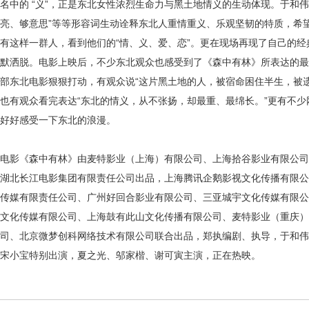
名中的 “义”，正是东北女性浓烈生命力与黑土地情义的生动体现。于和伟
亮、够意思”等等形容词生动诠释东北人重情重义、乐观坚韧的特质，希
有这样一群人，看到他们的“情、义、爱、恋
”。
更在现场再现了自己的经
默洒脱。电影上映后，不少东北观众也感受到了《森中有林》所表达的最
部东北电影狠狠打动，有观众说
“这片黑土地的人，被宿命困住半生，被
也有观众看完表达“东北的情义，从不张扬，却最重、最绵长。”更有不
好好感受一下东北的浪漫。
电影《森中有林》由麦特影业（上海）有限公司、上海拾谷影业有限公司
湖北长江电影集团有限责任公司出品，上海腾讯企鹅影视文化传播有限公
传媒有限责任公司、广州好回合影业有限公司、三亚城宇文化传媒有限公
文化传媒有限公司、上海鼓有此山文化传播有限公司、麦特影业（重庆）
司、北京微梦创科网络技术有限公司联合出品，郑执编剧、执导，于和伟
宋小宝特别出演，夏之光、邬家楷、谢可寅主演，正在热映。