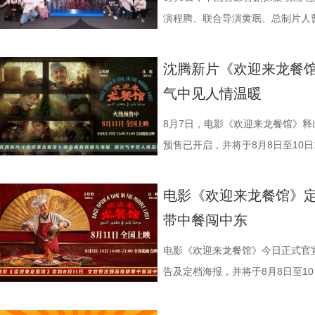
闹瞬间。徐福、马俊生（蒋奇明 饰
阳奋强友情出演，童漠男、酷酷的
演程腾、联合导演黄珉、总制片人
治廷 饰）与龙餐馆的朋友们置身
眼电影开分9.6，正在爆笑热
白指导程寅，领衔声音出演雷淞然
材，笑意天真烂漫。但表面喜庆之
尾彩蛋全员舞力全开 魔性洗脑
建、蔡海婷、范哲琛等主创悉数亮
沈腾新片《欢迎来龙餐馆
新生与希望，也隐约映照时代动荡
停！2》惊喜释出“阳光开朗大男孩
交流。 影片讲述了立志成为“
气中见人情温暖
为情感纽带，为画面增添耐人寻味的现实
场面，为观众献上一场专属打工人
演 雷淞然）与初入长安的狼妖实习
腾 奥马尔·谢里夫.jpg 路演首
闪烁，沉闷的办公室一秒切换热舞
开启了一段笑闹互怼的刺激探案之
8月7日，电影《欢迎来龙餐馆》释
首站电影《欢迎来龙餐馆》“美味配
动全体员工律动起舞，将所有工作
欢乐热血的冒险故事，以及“喜剧+
预售已开启，并将于8月8日至10日1
观众近距离交流。现场主创们一起
酷的滕、闫佩伦更是解锁各式魔性
论。影片将于8月22日全国上映，8
迎来龙餐馆》作为战争美食喜剧大
出、即兴抻面互动点燃气氛，蒋奇
solo气场拉满，霸气夺人；李晨
前点映火热进行中，预售现已全
远赴中东谋生，在当地与餐馆经理
电影《欢迎来龙餐馆》定
“龙餐馆找到家的感觉”。现场不仅
和集团全员卸下压力，跟随舞步一
货满满 活动现场趣味互动接
馆，将中华美食带入异乡。在餐馆
带中餐闯中东
撼美味，大片质感拉满”。参演演
片一大出圈名场面，首映礼、路演
主创现场上手挑战，将片中巧思满
人被迫卷入动荡之中，在生存与抉
的王立轩直言“电影里演的都是我的
少网友称“看完电影后脑子里全是阳
cos狄少、阿萨现身活动，邀请主
生、赛夫（奥马尔·谢里夫 饰）在
电影《欢迎来龙餐馆》今日正式官宣
“好好吃饭在战乱中是奢侈，在中国
除嗨舞彩蛋之外，影片凭借高
也围绕影片展开了真诚分享。 
人物之间的情感呈现给观众。“菜备
告及定档海报，并将于8月8日至10日
影片更深刻的现实意义。 8文牧野 沈腾
达，收获大量口碑好评，不少观众评
影我们做了六年，花大力气打造原
的温馨画面，展现龙餐馆人与人之
争美食大片，影片讲述的是中国厨
牧野 沈腾 蒋奇明 李治廷.jpg
从头笑到尾狠狠解压”“带着爸妈一
现一个探案故事，让它适合全年龄
馆》由文牧野执导，宁浩监制，文
当地结识餐馆经理马俊生（蒋奇明