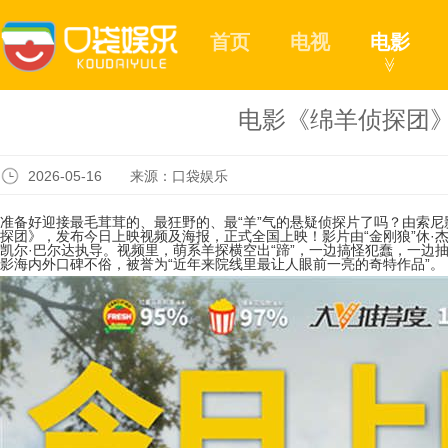
首页
电视
电影
≫
电影《绵羊侦探团》
2026-05-16 来源：口袋娱乐
准备好迎接最毛茸茸的、最狂野的、最“羊”气的悬疑侦探片了吗？由索
探团》，发布今日上映视频及海报，正式全国上映！影片由“金刚狼”休·
凯尔·巴尔达执导。视频里，萌系羊探横空出“蹄”，一边搞怪犯蠢，一边
影海内外口碑不俗，被誉为“近年来院线里最让人眼前一亮的奇特作品”。