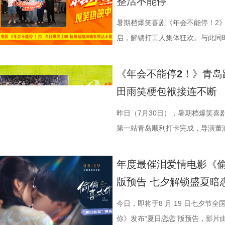
整活不能停
之下，墙面弹痕与裂纹清晰可见，
为全片一大亮点，二人一冲一稳，
自己能成为这个角色，并且愿意为
“宝二爷直接变身董事长”。 他表
具想象力的大唐奇幻都市图景。 2.
片讲述了“缺心眼”刘奔与“没脾气”
安穿透画面，为这幅祥和图景铺上
花火，不少观众看完直呼“又癫又好
怡然不内耗、勇敢追梦的角色内核，
望观众观影时能读出独有的熟悉感
电影，《大唐妖探》满足了大小观
卡”，由此开启掀桌狂欢、打脸逆
暑期档爆笑喜剧《年会不能停！2》
前硝烟在后”的对比，将日常烟火
展，主创辗转多座城市近距离和影
语；孙艺洲、田雨互评所饰演角色Pe
义，她表示如果现实环境一时半会
片跌宕起伏的探案冒险故事，能够
担任总制片人，张若昀、白客、高
启，解锁打工人集体狂欢。与此同时
涎欲滴的厨房场景，一边是尚未散
来自各地的观众现场输出花式好评
长身份加入互动，上演众和高层互
声集合越来越大，我们的勇气出现
在主角的冒险征程中收获勇气、善
洲特别主演，田雨、王耀庆特别出
利举行，导演董润年、总制片人应
地烹饪佳肴，使得影片“好好吃饭”
当代打工人内心的同时，也依靠纯
嘻哈也惊喜现身并分享观影感受，称
前后的成长变化，张若昀分别使用了
年观众而言，环环相扣、悬念十足
漠男、酷酷的滕、闫佩伦主演，钟
庚戌亮相现场，与观众展开热情互
《年会不能停2！》青岛
义。 5李治廷.jpg 6老扎.jp
别真实，仿佛在演我上班日常”“带
满满。 影片笑点爽感双在
奔，还调侃前期刘奔一定会吐槽后期
物、根植传统的文化内核，也让观
影院越笑越大「升」！ 2.jpg 1.
爆棚，猫眼电影点映开分9.6、淘
田雨笑梗包袱接连不断
《我不是药神》到《奇迹·笨小孩
色好评强势印证，电影《年会不能
《年会不能停！2》正在全国院线
择业难题，白客再度引用《出师表
统文化的深厚底蕴。 3.jpg 在
断 上海站路演映后见面，董润年
情一路高涨。 影片讲述了“缺心眼”
找到平衡，旨在挖掘普通人身上的
卡解压解气，全家组团观影笑声不
好评，猫眼购票平台稳定保持高分
恢弘志士之气，不宜妄自菲薄，引
到场观影。轻松欢乐的剧情、精巧
耀庆、范湉湉等一众主创齐聚现场
提“无限流体验卡”，由此开启掀桌
昨日（7月30日），暑期档爆笑喜
事从本土社会议题延伸至国际化战
5.jpg6.jpg7.jpg 电影《
循环设定，全程笑点高密度输出，
即彼的答案；酷酷的滕全程输出满满
象，全程牢牢吸引着观众们的目光
动环节欢乐整活不断，张若昀、白
执导，应萝佳担任总制片人，张若
第一站青岛顺利打卡完成，导演董
通人处境与选择的刻画，以此完成
司、天津猫眼文化传媒有限公司、
无效内卷、任人唯亲等糟心日常尽
场，持续点燃现场氛围；影片片尾
索、推敲真相，化身民间小神探，
集”的脑洞提问，二人调侃刘奔很
喜出演，孙艺洲特别主演，田雨、
白客，惊喜出演大鹏、特别出演田
腾此次也在角色塑造上呈现出更为
娱乐股份有限公司、上海有态度文
观影全程极致解压，爽感贯穿始终。
大家分享了《阳光开朗大男孩》舞蹈排练
束后，不少家长纷纷给出好评，表示
提问的情景设置，孙艺洲、田雨、
友情出演，童漠男、酷酷的滕、闫
享幕后趣闻，将7月29日北京首映
年度最催泪爱情电影《偷
福，从后厨掌勺时的沉稳从容，到
南）有限公司出品，正在爆笑热映
反应，高叶化身理想上班搭子，搭
评如潮 嗨爽爆笑后劲十足 电影《
程看得投入、看得开心，更在轻松
引得台下掌声连连；全员歌舞成为
中，一起走进影院越笑越大「升」！
日还将继续在杭州、上海、深圳、
版预告 七夕解锁盛夏暗
反差中层层展开。预告结尾的一声
一众实力派演员，精准拿捏不同层
观众献上一场爆笑爆爽的极致观影盛
这部电影也激发了孩子对传统文化
孩》音乐声响起，张若昀、白客歌
升 同步释出的今日上映新媒体图
点映期间，影片上座率累计三次登
他揪心动荡又未知的命运。蒋奇明
爆笑桥段。 不少观众看完直呼 
平台好评层出不穷，从密集笑点塑
育人、寓教于乐”的效果。现场的小
火爆。惊喜嘉宾钟楚曦现身观众席
上，全员姿势神态魔性夸张，把当代
映及预售总票房已突破3000万，猫
今日，即将于8 月 19 日七夕节
张力。首次搭档的二人以戏里戏外
来，看得太解气”“和同事边看边共
实内核，全维度收获观众一致盛赞。
太酷了”“看得非常开心”。此次观
“让我们都变成更好的人”，收获全场欢呼
释得淋漓尽致。自《年会不能停！2》
高分加持笑“升”不能停。 1.jpg
你》发布“夏日恋恋”版预告，影片