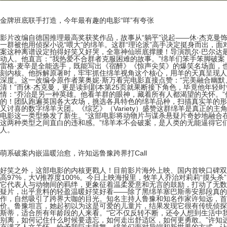
金牌班底联手打造，今年最有趣的电影“咩”有夸张
影片改编自德国推理最高奖获奖作品，故事从“躺平”说起——休·杰克曼
一群被他用侦探小说“喂大”的绵羊。这群“理论派”高手决定挺身而出，
案这种离谱设定拍得好笑又好哭，全靠神仙班底撑腰！导演凯尔·巴尔达
动人。他直言：“我热爱不合群者克服困难的故事。”绵羊们笨手笨脚破
雷格·麦辛是全能选手，既能写出《宿醉》《惊声尖笑》的爆笑名场面，
刻内核。他拆解原著时，牢牢抓住绵羊视角这个核心，用羊的天真呈现人
深度。这一改编令原作者莱奥妮·斯万看完电影直接点赞：“完美融合幽
清！”而休·杰克曼，更是读到剧本第25页就果断接下角色，毕竟他年轻
情：“乔治是另一种英雄。他看羊群的眼神，藏着所有人都渴望的关怀。”
的！团队跑遍英国各大农场，挑选各具特色的绵羊品种，扫描真实羊的形
又讨喜的数字绵羊天团。《综艺》（Variety）盛赞这群绵羊是真正的
电影这一类型焕发了新生。“这部电影将动物片与谋杀悬疑片奇妙地融合
这两种类型之间直白的违和感。”绵羊本不会破案，是人类的无能逼得它
人。
萌系破案内嵌温暖治愈，许知远鲁豫跨界打Call
好笑之外，这部电影的内核更戳人！目前影片海外上映、国内首映口碑双
高97%，大V推荐度100%。今日上映海报里，牧羊人乔治对莉莉“摸头
它代表人与动物间的羁绊，更象征着温柔爱意和无言的鼓励，打动了无数
疑片，出乎意料的轻盈温暖好笑好看——除了黑绵羊塞巴斯蒂安那段真的
作，自然吸引了跨界大咖的目光。知名主持人鲁豫和知名作家许知远，首
价。鲁豫坦言，她起初以为这是可爱的儿童片，结果发现它很有传统侦探
斯蒂，适合所有年龄段的人来看。“它不仅反转不断，还令人想到生活中
别离，如何记住什么时候要遗忘，如何走出舒适区，如何更勇敢。”许知远