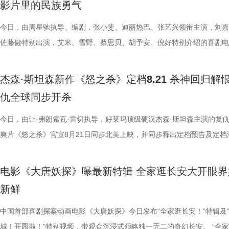
影片里的民族勇气
的情感引发了广泛的口碑发酵。影片将爆笑的喜剧元素与小人物的奋斗历
时，影片的群杂配音体量庞大，其中一场“百妖夜行”的单场戏份，涉及角
起全场的岁月情怀。周星驰不仅一眼认出这位故交，更欣然珍藏了对方相
客、高叶领衔主演，大鹏、庄达菲惊喜出演，孙艺洲特别主演，田雨、王
童漠男、闫佩伦、吕星辰也纷纷分
狄少与热血单纯的狼妖捕快阿萨，
妙融合，讲述了一群足球女孩在低谷中不屈不挠、勇敢追梦的故事。许多
有396个，大量的人声、乐声交织相融，共同构筑人与妖和谐共生、生机
老照片，并相约有机会定将再次光顾体验。此外，众多影迷不远千里驱车
特别出演，李乃文、李晨、欧阳奋强友情出演，童漠男、酷酷的滕、闫佩
今日，由周星驰执导、编剧，张小斐、迪丽热巴、张艺兴领衔主演，刘嘉
事，在影片里参与出演的梁植、石
龙笑料不断，也在连环谜局与世俗
在观影后表示，电影不仅笑点密集、包袱不断，更难能可贵的是写出了小
的大唐长安城。 此外，在电影配乐上，音乐总监栾慧围绕“如果人族和妖
1300公里，甚至在机场苦候7小时，只为在现场对星爷重现那句掷地有声
演，钟汉良特邀出演。8月1日，越笑越大“升”！ 海报.jpg 爆笑解锁幕后
佐藤健特别出演，艾米、雪野、蔡思贝、胡予安、倪好特别介绍的喜剧电
摄体验并到台上与主创汇合。形形
藏着细腻的温情。他们从不是自带
的真实与韧劲。每一个角色都不是高高在上的英雄，而是生活在我们身边
活在一起的长安城真实存在，那它到底应该是什么声音呢？”的核心命题
典台词：“我养你”。 在映后互动环节，当粉丝问及影片片尾那
常 全员对戏笑声加载不停 全新曝光的“越笑越大「升」”喜剧特辑，全方
《功夫女足》释出“心态制胜”版后告片。截至7月23日22时30分，电影票
维度展现职场百态。影片摒弃悬浮
局之中，却始终不肯向困境妥协；
着缺点却依然全力以赴的普通人。这种天马行空的幽默与接地气的真情实
建起了专属于《大唐妖探》的独特声音体系。创作团队依托剧情场景灵活
的座位是否是留给金牌搭档吴孟达先生时，周星驰动情予以肯定，并表示
剧组真实拍摄日常，幕后全员精神状态超前松弛，同框切磋戏份笑声超标
突破17.1亿，口碑爆棚热议不断。“心中这团火”第二轮路演也火热进行中
爆笑叙事之外，也试图探讨人生意
行，在探案路上一步步撕开迷雾。
杰森·斯坦森新作《怒之杀》定档8.21 杀神回归解
互交织，让观众在轻松解压之余，也能从小人物的酸甜苦辣中找到深切的
音乐表达，战斗段落依托人声渲染澎湃情绪，淋漓尽致地展现角色的愤怒
全认同”观众心中达叔无可替代的地位。谈及如何长久保持对电影梦想的
组更将“鼓掌”企业文化贯彻到底，现场情绪价值拉满。张若昀谈及角色称
莞站已于7月23日圆满落幕。导演兼编剧周星驰，领衔主演张艺兴，特别
情真诚的分享收获全场不断掌声
与热血的友情羁绊相得益彰，适配
仇全球同步开杀
与力量。 在爆笑的观影氛围之外，影片所蕴含的“女足精神”更是彻底打
抗；巧妙化用古籍《女则》，将歌词融入隐娘登场配乐，从复仇视角描摹
忱，周星驰坦言，其心中那团永不熄灭的火焰，正是源于所有观众与粉丝
很有一种恰到好处的刺头感”，在演绎时“需要挺强大的信念感”，随时随
雪野，主演秦鹏飞、陈旻、景如洋，特别出演许君聪，演员梁潇瀚，联合
今日启程引爆暑期狂欢 电影《
跳出剧情本身，戳中每个曾在低谷
数影迷，成为口碑扩散的核心燃点。娥眉队在赛场上不畏强手、绝地反击
心境，用婉转曲调倾泻角色深藏心底的委屈，曲风神秘幽怨，氛围感十足
情陪伴与支持。 女足精神薪火相传 热巴深度解读“对抗路闺
唱、化身舞王等各种即兴发挥听取现场“哈”声一片。白客在片场更是从佛
林子聪等主创现身映后互动现场。现场周星驰导演动情解读影片内核，表
今日，由让-弗朗索瓦·雷切执导，好莱坞顶级硬汉杰森·斯坦森主演的复
开启全国限时点映，多城场次座无
的首选，也是能引发大众共鸣的诚
搏姿态，生动诠释了“永不言弃、永不服输”的民族骨气。观众们在影厅里
音一曲相融共生，赋予长安城鲜活的生命力，打造出东方古韵与奇幻想象
电影《功夫女足》中蕴含的拼搏精神，同样在现实中激荡起强烈回响
人进化为热血浓人，“像变色龙一样，跟什么领导他就走什么范”，在刘奔
中娥眉队正是中国风骨的具象载体：她们在赛场之上以功夫融球技、遇强
爽片《怒之杀》官宣8月21日同步北美上映，并同步释出定档预告及定档
登顶，观影氛围热烈浓厚。目前点映
业有限公司、冰滴映画影视传媒(天
比赛的推进同频共振，既为接连不断的高能笑料前仰后合，又为女孩们并
下的独特听觉体验。 马嘉祺黄霄雲倾情献唱 不退亦不问演绎少年热血 除
动当日，珠海少儿足球队的队员们也受邀来到现场。她们纷纷表示，娥眉
染下，马杰“中二疯癫”的一面也不断被发掘。导演董润年解读“当刘奔和
强，背后承载着博大精深的中国文化底气，更向外界传递出中国人永不低
报。 影片讲述了科尔·里德（杰森·斯坦森 饰）是富豪蒂布（阿蒙·蒂卡拉
分9.6、淘票票点映开分9.6，
公司、北京梦之城文化有限公司、
战、跌倒后重新站起来的硬核情谊深受触动。这种将热血竞技与真挚情感
音与配乐的匠心打磨，本次特辑还惊喜揭晓了影片的演唱阵容，电影主题
绿茵场上永不言弃的精神令她们深受鼓舞，全队更齐声向星爷高呼“我们
到一起以后就发生了卧龙凤雏般的化学反应”，精准道出刘马组合的反差
骨气与昂扬风采。 1周星驰.jpg 释怀胜负回归热爱 “心态制胜”版后告片
饰）的贴身保镖，但一场意外袭击让蒂布丧命，科尔也被诬陷为凶手，全
赛道。 影片爆笑气质突出，被
（北京）影业有限公司、深圳市一
电影《大唐妖探》曝最新特辑 全家逛长安大开眼界
结合的表达，让《功夫女足》不仅带来欢笑，更用小人物拼尽全力的热血
《不退！》、片尾曲《不问》分别由马嘉祺、黄霄雲倾情献唱，两首歌曲
这团火永远不会熄灭”，将女足的坚韧精神与影片主旨完美交融。
默。高叶在与一众演员及幕后人员碰撞时，面对剧组鼓掌的“企业文化”，
者松弛感 今日释出的全新后告片中，娥眉队以“赢得了，输得起”的强者
缉。恩人被杀、自己蒙冤，科尔带着满腔愤怒，只身闯入远洋货轮开启一
笑了笑点密集到我停不下来”“笑点
传播有限公司、北京萌谷文化传媒
新鲜
与坚韧不拔的女足精神，在广大观众心中激起了久久不能平静的震撼与感
影片内核，诠释独属于少年的热血信念：“不退”是一往无前的胆魄，“不问
却硬核追梦的热血，影片中细腻真挚的情感刻画同样打动人心。饰演8号
讶到理解最终身体力行，鼓掌不能停；大鹏、庄达菲回归演绎年会舞台，
从容直面赛场失利。她们褪去赛场紧绷感，转而以“踢球就是为了踢球”、
割一命的硬核复仇，又意外揭开了一个骇人听闻的阴谋……怒火点燃大海
到属于自己的5分钟”等好评悉数涌
出品。影片预售现已全面开启，8
电影《功夫女足》由周星驰执导并编剧，张小斐、迪丽热巴、张艺兴领衔
坚守本心的笃定。 主题曲《不退！》激昂热血，完美契合狄少与阿萨不
钰珑的迪丽热巴，在现场深度剖析了角色与双双之间势均力敌的深厚羁绊
马壮”组合再次合体，熟稔的喜剧氛围瞬间触发现场笑声开关；酷酷的滕
好饭、睡个好觉等最松弛通透的状态面对失败。她们调整自身状态，凭借
轮成为血色牢笼，一场避无可避的厮杀即将展开！ 《怒之杀》定档海报.J
中国首部喜剧探案动画电影《大唐妖探》今日发布“全家逛长安！”特辑及
脸疼”“笑得眼泪都出来了”“把场子
演，刘嘉玲、佐藤健特别出演，艾米、雪野、蔡思贝、胡予安、倪好特别
不低头的人物特质。总制片人曹紫建分享了歌曲创作初衷：“这首歌很像
表示，最为真挚的友谊源自深刻的相互理解：既能直言不讳地指出对方的
加载“登味”，喜感扑面而来。剧组日常欢乐爆棚，导演董润年真诚表达希望
的意志与松弛心态迎战强敌，全力奔赴每一场比赛。“打爆全世界，把冠
“公海杀神”血洗清算 孤身速通海上密室贴脸狂暴输出 定档预告以杰森登
城！开园啦！”特别视频，带观众沉浸式领略独一无二的奇幻长安。 “全
复刻职场现状，打工人狠狠共情了”