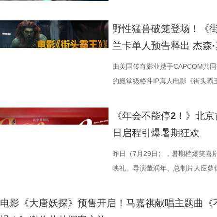
的情感张力层层递进，也让观众对
评，坦言影片笑点轻松，无晦涩内
转变极具冲击力，最终幡然醒悟点
日登陆全国影院，相约家人朋友共赴一
影片细节，透露片中《题菊花》一
爽”等口碑关键词全网刷屏，以最
乱“逗”，爆梗整活不能停的全新脑
衔主演。该预告以盛夏校园为底色
苏苏.jpg 7丽娜.jpg 电影《
满。影片牢牢抓住大众情绪需求，
少观众深受触动；刘马组合借助无限
5.jpg 电影《大唐妖探》由深圳
性关联；面对观众提出的对于当下“
的爆笑喜剧气质。今日电影全国上
人，张若昀、白客、高叶领衔主演
女单向奔赴的心动、少年隐忍沉默
野性猛兽破笼登场！《
司、北京大麦娱乐文化有限公司、
兼具直击人心的情感共鸣。影片正
影的爆笑氛围与打工人的解压爽感双双拉到极
有限公司、天津猫眼微影文化传媒
分享亲身经历，她认为认清自己想
“无限流”脑洞大开，在极致喜感之
演，田雨、王耀庆特别出演，李乃
延续台式青春细腻治愈的叙事质感
兰卡单人预告释出 杰森
娱乐股份有限公司、梦将军（上海
浸式收获一场痛快解压的欢乐观
时，影片层层撕开欺上媚下、裙带
蓝海影视文化集团股份有限公司、
求融入不适应的环境；张若昀也带来
人最强外挂”。刘马组合喜提金手指
酷的滕、闫佩伦主演，钟汉良特邀
在夏日里不敢宣之于口的年少心
司、浙江开心麻花影业有限公司、
北京合众睿客影视文化传播有限公
象，精准戳中打工人爽点，让观众
艺文化传媒有限公司、北京千万间
矛盾，找到自己的定位，也可以在
爽感层层升级，“狂扇巴掌”的高燃
上映，一起走进影院越笑越大「升」！
织甜蜜与离别酸涩 此次发布的
由美国传奇影业携手CAPCOM共
集团有限公司、上海儒意影视制作有
产业集团股份有限公司、儒意电影
鸣。随着口碑持续走高，越来越多的
公司、北京微梦创科网络技术有限
表达观点，一句“亲贤臣，远小人
掌下去整个人都通透了”。荒诞又
笑点共鸣双在线 青岛路演现场互
切入，开篇便直白袒露少女暗恋：
的殿堂级格斗IP真人电影《街头
映，8月8日至10日14:00-21:0
限公司、中青新影文化传媒（海南
笑成这样了”“看完就一个字爽”的
预售中！此外，电影8月4日-7日
后汉所以倾颓也”，令现场笑声四起，同时也
满，不少影评人盛赞其轻松的喜剧
白客、大鹏、田雨集结花式整活玩
偷拍骑车的他，即便被闺蜜戳中心
告。作为街霸系列辨识度拉满的野
院看《年会不能停！2》，解压不
锁长安奇案！
影片全国热映口碑走高 爆笑燃爽解
既有娱乐爽感，亦有现实温度。影
心。张若昀与白客现场接受观众挑
角，他因保健室被苏明仪细心照料
兰卡携雷电之力震撼登场，笼斗绝
《年会不能停2！》北京
2》由北京合众睿客影视文化传播
线后，猫眼电影开分9.6，各大媒体
酣畅淋漓的观影体验。 杭州站路演
翻全场；大鹏现身惊喜拉满，谈及
戴上、下雨天他带着她躲雨等细碎
汁原味的游戏经典设定，作为丛林
日启程引爆暑期狂欢
国电影产业集团股份有限公司、儒
好”评价构成观众热议高频词汇，
小分队董润年、应萝佳、张若昀、
时与白客“在台上吸氧把歌唱完”；还
当苏明仪主动追问心意，颜立尧的
强大的电击能力在游戏中成为了众
传播有限公司、中青新影文化传媒
性。伴随观影热度持续攀升，“猴子大
动，分享观影感受。导演董润年分享
标待人的行事风格与自家领导完美
误会接连爆发：颜立尧被现任质问
压迫感直击而来，再度点燃全球老玩家
昨日（7月29日），暑期档爆笑喜
场面火速出圈，全网刷屏玩梗，传播
幕后创作巧思，他指出炼丹炉里反
影片这次是打工人“嘴替 + 手替”，双重
溃，颜立尧和程砚大打出手.....
王》（暂译）故事聚焦1993年世
映礼。导演董润年、总制片人应萝
停”等真实反馈层出不穷，再度印
意义本质与此相同，同时也是呼应
心创作，导演董润年现场透露故事
名场面，与毕业分手的泪目画面形
番上演；赛场之下邪恶组织暗流涌
菲，特别出演田雨、王耀庆，友情
电影是“打工人的最强续命神器”，
萝佳的走心发言令观众动容，她坦
下，内核依旧聚焦普通人在职场遭
至顶点。 影片横跨十年光阴
谋。隆不仅要直面昔日战友的宿命
吕星辰等主创悉数亮相，现场分享
电影《大唐妖探》预售
生动道出观影过程中酣畅淋漓、解压放松
于观众，真诚希望大家能在笑声中
中极具仪式感的年会戏份，剧组特
登记违纪之名靠近随性不羁的颜立
凶悍的特殊格斗家，多重危机交织，
日开启，主创们将在青岛、杭州、