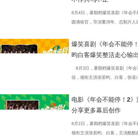
馆从生意渐入正轨到突遭战争打断
间形成鲜明反差。定档海报中，徐
8月4日，暑期档爆笑喜剧《年会不
佳肴满桌，与身后未散的硝烟痕迹
圆满收官，导演董润年、总制片人
酷、美食的烟火气与热闹的氛围一
田雨，友情出演欧阳奋强亮相现场
“硬菜”充满期待。《欢迎来龙餐馆》
情洋溢。影片讲述了“缺心眼”刘奔与
爆笑喜剧《年会不能停！
重要场景将上下延展，为观众独家
限流体验卡”，由此开启掀桌狂欢
昀白客爆笑整活走心输
的战争场面与美食烹制的烟火细节
导，应萝佳担任总制片人，张若昀
浩监制，文牧野、郎群力、钟伟编
出演，孙艺洲特别主演，田雨、王
8月3日，暑期档爆笑喜剧《年会
夫主演，李治廷特别出演，谢里夫·
情出演，童漠男、酷酷的滕、闫佩
佳，领衔主演张若昀、白客，惊喜
德、拉塞尔·希利、奈拉·阿克拉姆
分9.6，正在爆笑热映，一起走进影院越
雨，友情出演欧阳奋强出席成都路
情出演。 海报.jpg 沈腾勇闯中
演热情似火 欢笑声中圆满收官 郑
事。现场不同年龄、职业的观众走
电影《年会不能停！2》
困境 电影《欢迎来龙餐馆》聚焦
应萝佳、张若昀、白客、田雨、欧
片讲述了“缺心眼”刘奔与“没脾气”
分享更多幕后创作
和羁绊，从烟火日常到战争突发，
齐聚于此，既有轻松欢乐的趣味互
卡”，由此开启掀桌狂欢、打脸逆
时代动荡之中。在不断逼近的现实
围拉满，张若昀、白客现场比心，大
担任总制片人，张若昀、白客、高
8月2日，暑期档爆笑喜剧《年会不
成为故事展开的核心。 1沈腾.jpg
声此起彼伏；化身“诸葛卧龙”的白
洲特别主演，田雨、王耀庆特别出
领衔主演张若昀、白客，主演酷酷