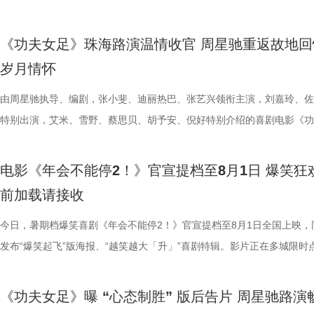
全新发布的“缺一不可”特辑正式揭开了一众银幕“新面孔”的幕后风采。她
分别献唱影片主题曲与片尾曲。特辑中，主创团队潜心打磨影片声音制作
同样收获满堂好评，不少影评人称
股份有限公司、先势公关顾问股份
有的野兽格斗技，他虽然外表凶悍
……引得现场观众笑声不断。领衔
感十足。马嘉祺置身其中演唱，眼
镜头前各显神通，为电影注入了无尽活力。艾米把戏里戏外风驰电掣的奔
节，在结合影片原创“机关长安城”设定的同时，立足东方传统文化底蕴，
讽刺，更抽象的爆笑名场面”以及“
司、力荣影业有限公司出品，华夏
让布兰卡的招式、气质贴合原作游
隔空与观众见面。 伴随轻松
锵，如同击碎枷锁的重拳，把歌曲
《功夫女足》珠海路演温情收官 周星驰重返故地回
度都发挥到了极致；雪野在影片中展示轻功绝技，为了拍出最完美的空中
充满未来感、科技感与机械质感的听觉元素，从配音演绎、影片配乐、歌
会心一笑”，“六连更”的高度评价
王》的人物设定，游戏总监中山贵
情、人物设定与创作巧思展开分享
让歌曲的情绪不止于听觉，更有了
岁月情怀
态，在拍摄期间几乎“长在了威亚上”，甚至连吃饭都在半空中解决；首次
唱三大维度精心雕琢，打造出一套古今交融、热血鲜活、风格独树一帜的
大家爆笑相见。 6.jpg 电影《
牌动作指导琼・瓦勒拉，为布兰卡
场现实，尤其是打工人循环往复的
萨与妙瑛更是化身为乐队成员出现
硬核打女角色的蔡思贝，打戏拳拳到肉表现惊艳，周星驰称赞“从未见一
体系，构筑起既承载大唐风貌又兼具新潮奇幻想象力的沉浸式听觉世界。
由周星驰执导、编剧，张小斐、迪丽热巴、张艺兴领衔主演，刘嘉玲、佐
有限公司、天津猫眼文化传媒有限
规整的格斗套路，侧重无规则、原
痛点，希望担当起当代打工人的情
织的画面配合高燃的旋律，让歌曲
演员打戏能这么像李小龙”；而全能型的龚若兰凭借扎实的基本功惊艳全
由程腾执导，黄珉联合导演，雷淞然、张呈（排名不分先后）领衔声音出
特别出演，艾米、雪野、蔡思贝、胡予安、倪好特别介绍的喜剧电影《功
意电影娱乐股份有限公司、上海有
效，让游戏里天马行空的必杀技呈
验，让观众在欢笑中释放压力、收
出了全新正片画面，狄少与阿萨并
高难度的翻跟头与威亚动作统统不在话下。 除了极具潜力的青年演员，
将于8月8日全国上映，邀观众一起循声探秘机关长安城，解锁这场欢乐
足》全国爆笑热映中。7月26日，《功夫女足》第二轮全国路演来到了收
（海南）有限公司出品，将于8月1
影片物料陆续释出，隆、肯、春丽
享道，“刘奔和马杰看似是对职场
演，于危机中默契配合、互为底气
展现了剧组“卧虎藏龙”的跨界专业力量。饰演丧彪的胡予安是世界名列前
交织的大唐探案奇旅。 雷淞然张呈本色演绎欢喜冤家 主创团队匠心独创
——珠海站。导演兼编剧周星驰携领衔主演迪丽热巴，特别介绍蔡思贝、
次布兰卡单人预告放出，填补了观
是一样的，内心深处都有不愿意熄
曲不仅精准契合电影主角冲破偏见
电影《年会不能停2！》官宣提档至8月1日 爆笑狂
冲浪运动员，饰演皓儿的李卓媚则是国家一级摔跤运动员，而本身就是足
声境 影片以多元音乐作为情绪纽带，兼顾传统国风内核与年轻化审美，
安，主演秦鹏飞、陈旻，特别出演许君聪，小演员陈穆洋、奶酪、梁潇瀚
奇幻特效与异能设定，只是影片诸
具体的人，也让更多的打工人在自
鸣，献给每一个身处低谷、遭受质
前加载请接收
动员的孙子七不仅在演技方面不断学习精进，更在幕后为娥眉队提供了大
丰富的声音设计带领观众穿梭于喜剧与悬疑色彩交织的奇幻世界之中。配
及联合导演林子聪等主创人员齐聚珠海，与现场观众展开近距离交流。尽
和人物特效不止升级了银幕视觉观
己饰演的刘奔一角，刘奔是一个充
命、不后退的力量。 全国预售现已
专业足球技巧指导；哪怕是在影片中戏份不多的张天一，为了最佳呈现也
作赋予了角色动人的生命力，声音出演狄少和阿萨的雷淞然、张呈，默契
日珠海遭遇风雨天气，主创团队与广大影迷依然风雨无阻，共同谱写了一
今日，暑期档爆笑喜剧《年会不能停2！》官宣提档至8月1日全国上映，
有自己的高光时刻。 《街头霸王
则，但他也指出，所有的无限流到了
高燃上线，影片全国预售也于7月3
拍摄了许多遍，毫无保留地全力以赴。尽管很多演员都是第一次登上银幕
出了一对贴合设定的欢喜冤家，让角色形象跃然眼前。雷淞然精准诠释了
致温情的双向奔赴。 周星驰时隔26年重返故地 温情致敬达叔与
发布“爆笑起飞”版海报、“越笑越大「升」”喜剧特辑。影片正在多城限时
年的情怀，将波动拳、升龙拳、百
望藏在没有外挂的普通人身上；并
探案动画电影，《大唐妖探》此前
人，但每个人都倾尽全力，周星驰导演也对所有人的付出表达了诚挚感谢
身上永不言弃的韧劲与少年热血；张呈对于阿萨真挚细腻的哭戏演绎，饱
青春 珠海对于周星驰而言，承载着极为特殊的时代记忆。26年
中，将于7月27日至28日开启全国限时点映，年会狂欢提前开席，极致爆
无论陪伴IP成长的老牌玩家，还
力，一个提供稳健的方向感”。白
观众关注，而此次主题曲所传递的“
谢大家并肩携手，共同完成了这部热血诚意之作。 小人物热血逆袭动人
绪直击人心，引得现场主创深受感染，随之落泪。配音导演张喆对两人的
经典佳作《少林足球》正是在珠海取景拍摄。路演现场，当年《少林足球
验抢先畅享。影片讲述了新老打工人“癫疯”相见，群像集结大乱“逗”，爆
见证这场全员集结的巅峰厮杀。电影
段最大的变化是经历了一段如梦似
悬疑之外的精神内核。 影片并没
《功夫女足》曝 “心态制胜” 版后告片 周星驰路演
女足精神引爆口碑狂潮 随着电影的热映，《功夫女足》凭借燃爽的剧情
十分肯定：“他们再创造的能力非常强，也给到我们非常多的惊喜”。与此
景地“春芳理发店”的主理人惊喜现身，与星爷时隔二十余载再度重逢，瞬
活不能停的全新脑洞故事，由董润年执导，应萝佳担任总制片人，张若昀
16日北美上映。
成这一人物的成长弧光。活动现场
阿萨的探案之路，勾勒出冲破世俗