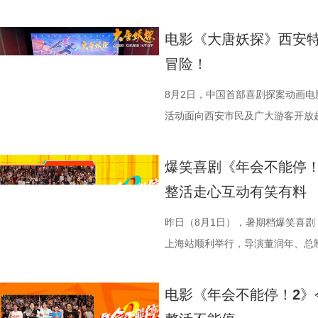
沈腾饰演的徐福一声“上菜”，菜品
张若昀饰演的刘奔对标刘备，欧阳
漠男、酷酷的滕、闫佩伦主演，钟汉
动，畅聊创作细节与名场面，一路笑
蒋奇明饰演的马俊生分工合作，在
抛梗调侃，轻松欢乐。 谈及影片
在爆笑热映，一起走进影院越
气”马杰包子铺“癫疯”相遇、喜提
电影《大唐妖探》西安特
条。徐福凭借地道的中餐手艺，让
年和总制片人应萝佳分别给出不同
欢笑温情双向在线 成都站路
袭的全新脑洞故事，由董润年执导
冒险！
火。烤全羊、铁锅炖等中式美食在
已看淡得失，不在乎去留，而胡董
携张若昀、白客、庄达菲、孙艺洲
叶领衔主演，大鹏、庄达菲惊喜出
景象。然而，突如其来的战火打破
初心，会尽力留下他；总制片人应
后交流兼具趣味互动与走心分享，
演，李乃文、李晨、欧阳奋强友情
8月2日，中国首部喜剧探案动画
火逐渐席卷整座城市。镜头在美食
发言极具正向价值，公司若将其开
表情管理小游戏，结合加班、功劳
汉良特邀出演。影片猫眼电影开分9
活动面向西安市民及广大游客开放
边学做菜，另一边却是孩子们接受
不同维度的解读，让观众对年会落
整活演绎，金句频出、笑点拉满；
大「升」！ 1.jpg 2.jpg 深
乐的大唐探案之旅，沉浸式体验“机
飞。预告前半段喜感松弛，后半段
还有小观众大胆发言，在线喊话主创
牌比心名场面等，各类花活接
场，董润年、应萝佳、张若昀、白
觉奇观。不少携孩子一同观影的家长
爆笑喜剧《年会不能停！
同于以往的面貌。身处动荡之中，
点极度适配全家观看，现场笑声迭
解读影片循环设定暗含人生成长的
刷、三刷观众踊跃分享新的感悟和
到了传统文化的魅力”。影片由程
整活走心互动有笑有料
预告结尾，一句“徐先生，你真觉得
分别带孩子和母亲一刷、二刷，一
自己内心所求就能跳出循环；谈及
共同嗨聊，氛围热烈。现场趣味互
名不分先后）领衔声音出演，将于
人们对故事走向的好奇，龙餐馆在
之时，全体主创向现场观众致以诚
合亲身经历，坦言看清现实后依旧
择“马”系人设、一起说“爱你呦”
1.jpg 此次影片选择在西安开启
昨日（8月1日），暑期档爆笑喜剧
将走向何方？ 4赛夫.jpg 3沈腾 
祝福，爆笑声四起，整场路演就在
真挚发言令现场观众动容落泪；张
众提问刘马组合穿越闯关是否也对
敬。影片以万国来朝的大唐为故事
上海站顺利举行，导演董润年、总
好吃饭传递最朴素的温暖 同步发
3.jpg4.jpg 爆笑喜剧引燃观
蒙尘却从未熄灭过理想火种，只要
年一连分享影片与四大名著关联的
参照唐代长安“二市一百零八坊”的
别主演孙艺洲，特别出演田雨、王
前，身后巨幅龙纹折扇展开，东方
2》正在全国热映，高能欢乐戏份
一番；面对年轻观众对未来职场的
掌名场面对应《水浒传》除暴安良的侠
城”。此外，主创团队还依托“八水
后，惊喜互动不断。影片已于昨日全
电影《年会不能停！2》
带笑意的徐福专注掌勺，将酱汁淋
底卸下生活与工作疲惫，收获满分
“做恶人也可以，做勇士也可以，做
设计出自《三国演义》，至于《红
的动力脉络，将大唐千年璀璨文明
感全网认证，口碑热度持续走高，