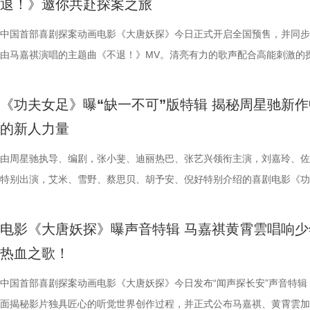
退！》邀你共赴探案之
影片的深度内核与温情共鸣向内容也
整活接连不断，张若昀、白客神还原“
续，在她眼中，年会戏份的本质是
守在少女身后，将满腔爱意独自封
16日北美上映。 地下笼斗氛围拉
面。 自开启限时点映以来，
戏剧表达，本片结尾刘奔的高燃点
魔性抽象，引得台下笑声此起彼伏。
精神内核。张若昀与观众同样感动
霍青春，三人却被迫提前面对情爱
黑张力的斗兽场牢笼拉开序幕。铁
叙事，搭配燃爽的逆袭情节，持续
中国首部喜剧探案动画电影《大唐
层从业者被看见、被认可，这一细
断刘奔的奥数烦恼。面对观众的“求
结构性问题”，真正改变环境的力
的心动，最终化作跨越十年无
将这场生死擂台的狂暴气息推向极
工人“癫疯”相见，群像集结大乱“
由马嘉祺演唱的主题曲《不退！》
观影后表示“眼泪唰的一下就掉下来
连连。接续青岛站主创跳舞名场面
杰的“打脸式反击”，调侃其反差感
像 联动毕业季戳中青春离别共
道覆盖高压电流的绿色兽形身影破
润年执导，应萝佳担任总制片人，
片段，将狄少（声音出演 雷淞然）
映，结伴观影开怀大笑！ 电影《
两位“开朗大男孩”即兴开跳，歌舞
演现场更高歌一曲《我的未来不是
偷喜欢你》以写实笔触刻画两种截
卷整片斗兽场。 电光缠绕全身、
菲惊喜出演，孙艺洲特别主演，田
妥协的态度诠释得淋漓尽致。 平台单
《功夫女足》曝“缺一不可”版特辑 揭秘周星驰新作
播有限公司、天津猫眼文化传媒有
正在爆笑热映，今日至8月4日还
落；田雨则幽默建议现场观众“送一
的单向奔赴，程砚沉默隐忍、不求
遵从游戏形象，绿色兽化皮肤、锋
奋强友情出演，童漠男、酷酷的滕
演，雷淞然、张呈（排名不分先后
的新人力量
儒意电影娱乐股份有限公司、上海
面，带来更多欢声笑语。 电影《
满落幕。8月1日，与搭子结伴走进电
极具共鸣的青春情感群像。影片紧扣
林兽人。登场瞬间，周身不断迸发
眼、淘票票点映评分9.6，目前火
售现已开启，可提前购票共赴这场
由周星驰执导、编剧，张小斐、迪丽热巴、张艺兴领衔主演，刘嘉玲、佐
媒（海南）有限公司出品，正在爆
播有限公司、天津猫眼文化传媒有
爆棚 爆笑解压高分认证 电影《年会
把夏日心动与毕业离别绑定，点明
力。预告最令玩家热血沸腾的名场
院越笑越大「升」！ “笑出升
上线 声声铿锵勾勒热血无畏 此次
特别出演，艾米、雪野、蔡思贝、胡予安、倪好特别介绍的喜剧电影《功
儒意电影娱乐股份有限公司、上海
多城限时点映，首轮点映开启后即
抵不过毕业分离，一句 “为你好”
缩成球状，全身电流同步爆发，高
现场笑声不断 本次首映礼现
唱。整首歌以热血张扬的摇滚曲风
足》燃爽热映中，今日影片发布“缺一不可”版特辑。特辑完美传递了“周
媒（海南）有限公司出品，正在爆
呼声，将笑声传递至更多城市，7月
守难的笨拙与心酸。 影片延
速翻滚带起强劲气流，冲击力视觉
昀、白客等主创佩戴专属工牌道具
词，搭配马嘉祺清亮且极具穿透力
中没有小角色，只有共同完成故事的人”这一精神。这群大银幕新面孔凭
观影氛围热情浓烈，爆笑声量一路
公车偷拍、保健室照料、雨天送伞
兰卡不受束缚的野兽格斗风格，也
有关的拍手器、著作《我和众和集
坚守真相的凛然心气尽数唱出。“不
电影《大唐妖探》曝声音特辑 马嘉祺黄霄雲唱响少
自的倾情诠释与独特风格，碰撞出强烈的戏剧火花，真正成为了整部电影
得哈哈哈哈哈哈哈哈哈”“影院左右
属于夏日的青涩悸动。剧情不刻意
生存的孩子，被迫困于地下斗兽笼
扑面而来。现场高能整活轮番上演
成见的桀骜锋芒，也藏着明辨是非
热血之歌！
不可的存在。截止7月28日，影片票房已突破20亿大关，好评不断，轻松
掌，感觉大脑褶皱被抚平”“让人在
离的青春常态，既有双向心动的甜
画 主创团队精工还原游戏内核 作
味联动，热血浓人和佛系淡人的反
境中，这首歌曲将给观众带来更强
的笑点让无数观众在影院收获了最纯粹的快乐，硬核燃爽的逆风翻盘更是
中国首部喜剧探案动画电影《大唐妖探》今日发布“闻声探长安”声音特辑
评论中影片含笑量100%，更有网
感，情绪层次饱满动人。并且选择
卡从来不只是"那个绿色的怪物"。
王耀庆、李晨、李乃文四人现场“怪
同时，也让这份锐气与坚守更直击人心
了家庭观影狂潮。 娥眉队团结一致缺一不可 银幕新人各显神通全员全力
面揭秘影片独具匠心的听觉世界创作过程，并正式公布马嘉祺、黄霄雲加
泪”，还得备好金嗓子因为会“笑到
己止于毕业的暗恋遗憾画上句
雨林，长期的丛林生存令他的身体
金句频出，“等忙完这一阵，就可以
现上也颇具巧思，特别打造了极具