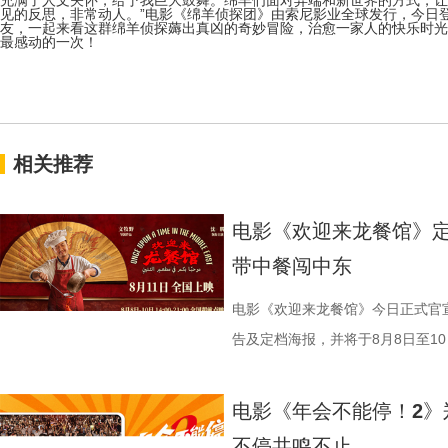
充满了人文关怀，给予我巨大鼓舞。绵羊们面对异端和新世界的方式，让
见的反思，非常动人。”电影《绵羊侦探团》由索尼影业全球发行，今日
友，一起来看这群绵羊侦探薅出真凶的奇妙冒险，治愈一家人的快乐时光
最感动的一次！
相关推荐
电影《欢迎来龙餐馆》定
带中餐闯中东
电影《欢迎来龙餐馆》今日正式官宣
告及定档海报，并将于8月8日至10日
争美食大片，影片讲述的是中国厨
当地结识餐馆经理马俊生（蒋奇明
电影《年会不能停！2》
发，他们也被迫卷入其中，不得不
不停共鸣不止