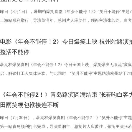
度文化传播有限公司、中青新影文化传媒（海南）有限公司出品，正在爆
友能参与探案，大朋友也能感受到人与妖之间的大爱与温情。”现场还有
龙餐馆后厨的备菜日常切分为层层展开的窗口式结构，徐福、马俊生、赛
预告结尾，一句“徐先生，你真觉得这战争跟你没关系吗？”警告声响起，
分别带孩子和母亲一刷、二刷，一家人各有感悟，共享欢乐与共鸣。即将
自己内心所求就能跳出循环；谈及现实与理想主义的冲突，总制片人应萝
共同嗨聊，氛围热烈。现场趣味互动花样不断，张若昀复刻假面骑士、全
名不分先后）领衔声音出演，将于8月8日全国上映，目前正在火热预售
映。
小男孩激动地表示：“这部电影我给到夯！看到中国动画出了这么一部新
人穿插其间，与食材一同构成一幅鲜活而具体的烟火图景。画面以食材与
人们对故事走向的好奇，龙餐馆在战火中会遭遇什么？徐福与马俊生的生
之时，全体主创向现场观众致以诚挚谢意，现场更趣味玩梗为张若昀送上
合亲身经历，坦言看清现实后依旧坚守理想主义才是独属于自己的人生底
择“马”系人设、一起说“爱你呦”等整活轮番上演，欢声笑语贯穿全程。 现
1.jpg 此次影片选择在西安开启特别放映，正是出于对千年长安盛唐底蕴
昨日（8月1日），暑期档爆笑喜剧《年会不能停！2》“笑升不能停”主题
品，我十分欣慰！”语气一本正经，惹得全场欢笑鼓掌。作为中国首部喜
为主要视觉元素，龙餐馆的烟火气与异域氛围交相辉映，碰撞出中外文化
将走向何方？ 4赛夫.jpg 3沈腾 蒋奇明.jpg 文牧野带领新组合碰撞新火花
祝福，爆笑声四起，整场路演就在欢笑与温情交织的氛围中圆满收官。
真挚发言令现场观众动容落泪；张若昀亦对此有所解读，他表示刘奔虽被
众提问刘马组合穿越闯关是否也对应《西游记》里师徒取经的情节，导演
敬。影片以万国来朝的大唐为故事背景，将机械动能与唐代都市风貌相融
上海站顺利举行，导演董润年、总制片人应萝佳，领衔主演张若昀、白客
案动画，《大唐妖探》以全年龄适配的合家欢质感，点燃了暑期档家庭观
的别样火花。画面既呈现出开灶前的充分准备，也将“好好吃饭”的氛围具
好吃饭传递最朴素的温暖 同步发布的定档海报，龙餐馆主厨徐福站在红
3.jpg4.jpg 爆笑喜剧引燃观影热潮 多元受众共赴欢乐之旅 电影《年会不
蒙尘却从未熄灭过理想火种，只要时机环境合适，每个人都愿意为理想再
年一连分享影片与四大名著关联的多个隐喻巧思：除去《西游记》，马杰
参照唐代长安“二市一百零八坊”的城市布局，打造出一座前所未见的“机
别主演孙艺洲，特别出演田雨、王耀庆，主演范湉湉齐聚现场，畅聊台前
观影期待。 电影《大唐妖探》由深圳千万间影业有限公司、冰
化。在温暖的光线中，呈现出三人之间如同亲人般的亲密关系，也展现出
前，身后巨幅龙纹折扇展开，东方韵味十足。身前一桌中式菜品依次铺陈
2》正在全国热映，高能欢乐戏份贯穿始终，沉浸式爆笑观影体验，让观
一番；面对年轻观众对未来职场的焦虑，白客送上通透的人生态度，他直
掌名场面对应《水浒传》除暴安良的侠义底色、片中 “卧龙凤雏”“三顾茅庐
城”。此外，主创团队还依托“八水绕长安”的经典水系布局，设计贯穿整
后，惊喜互动不断。影片已于昨日全国公映，猫眼电影开分9.6，爆笑爆
电影《年会不能停！2》今日爆笑上映 杭州站路演
画影视传媒（天津）有限公司、天津猫眼微影文化传媒有限公司、北京梦
的大片质感与人情温度。 在对于美食呈现的执着，体现出整个
带笑意的徐福专注掌勺，将酱汁淋入松鼠桂鱼之上，热气腾腾格外诱人。
底卸下生活与工作疲惫，收获满分解压爽感。张若昀与白客组成的刘马组
“做恶人也可以，做勇士也可以，做好人也可以，做‘坏人’也可以，只要你
设计出自《三国演义》，至于《红楼梦》的巧妙化用，导演更是风趣概括
的动力脉络，将大唐千年璀璨文明与奇巧精妙的机关创意完美融合，构建
感全网认证，口碑热度持续走高，成为暑期档打工人解压放松的狂欢盛宴
整活不能停
文化有限公司、幸福蓝海影视文化集团股份有限公司、郭帆（北京）影业
团队对细节的极致追求的创作态度。菜品设计围绕人物处境与时代背景，
之下，墙面弹痕与裂纹清晰可见，与前景的活色生香形成强烈反差，残酷
为全片一大亮点，二人一冲一稳，性格反差感拉满，碰撞发出源源不断的
自己能成为这个角色，并且愿意为一切后果负责，就可以”；庄达菲则分
“宝二爷直接变身董事长”。 他表示，创作时特意将中华传统文化融入故
具想象力的大唐奇幻都市图景。 2.jpg 作为暑期档适配全年龄段的合家
片讲述了“缺心眼”刘奔与“没脾气”马杰包子铺“癫疯”相遇、喜提“无限流体
公司、深圳市一怡以艺文化传媒有限公司、北京千万间文化传播有限公司
载情感记忆的家常味道，到龙餐馆中坚守正宗体系的餐厅菜式，再到特殊
安穿透画面，为这幅祥和图景铺上了一层无法忽视的战争底色。通过“美
花火，不少观众看完直呼“又癫又好看，越品越上头”。随着六城路演火热
怡然不内耗、勇敢追梦的角色内核，为观众送上 “四面八方皆是前方” 的
望观众观影时能读出独有的熟悉感与亲切感；制片人应萝佳谈及现实与理
电影，《大唐妖探》满足了大小观众双向适配的观影体验。对小朋友而言
卡”，由此开启掀桌狂欢、打脸逆袭的全新脑洞故事，由董润年执导，应
暑期档爆笑喜剧《年会不能停！2》今日全国上映，爆笑爆爽无限流“癫疯
京萌谷文化传媒有限公司、北京微梦创科网络技术有限公司出品，将于8月
下因地制宜的融合表达，逐步构建起影片完整而清晰的叙事脉络。为贴合
前硝烟在后”的对比，将日常烟火与流离动荡呈现在同一画面，一边是令
展，主创辗转多座城市近距离和影迷互动，映后现场笑声、欢呼声接连不
语；孙艺洲、田雨互评所饰演角色Peter和Bob的心眼，欧阳奋强也以片
义，她表示如果现实环境一时半会难以改变，不如先走进影院开心：“随
片跌宕起伏的探案冒险故事，能够让孩子在奇幻的机关世界中开拓眼界，
担任总制片人，张若昀、白客、高叶领衔主演，大鹏、庄达菲惊喜出演，
启，解锁打工人集体狂欢。与此同时，“笑升不能停”主题路演杭州站于昨
日全国上映，预售火热进行中。此外，8月7日多城特别放映、8月8日—9
饮食习惯，团队对菜单结构与烹饪方式反复推敲，并结合当地饮食习惯进
涎欲滴的厨房场景，一边是尚未散去的战争阴影，徐福则面带从容，游刃
来自各地的观众现场输出花式好评，真实口碑持续出圈扩散。影片在精准
长身份加入互动，上演众和高层互怼名场面，台上台下笑声不断。脱口秀
声集合越来越大，我们的勇气出现了，很多事情会慢慢发生变化”。谈及
在主角的冒险征程中收获勇气、善良与成长，汲取积极向上的价值观；对
洲特别主演，田雨、王耀庆特别出演，李乃文、李晨、欧阳奋强友情出演
利举行，导演董润年、总制片人应萝佳，领衔主演张若昀、白客，特别出
国超前点映均可正常购票观影，特殊场次（含已购票场次）周边照常发放
配，在保留中餐技法的同时实现文化语境的自然融入。所有出现在影片里
地烹饪佳肴，使得影片“好好吃饭”的情感，在非常时刻呈现出了新的温度
当代打工人内心的同时，也依靠纯粹的爆笑爽感俘获亲子家庭受众。“癫
嘻哈也惊喜现身并分享观影感受，称“完全演出了我和我同事们的日常”，
前后的成长变化，张若昀分别使用了“燃”和“登”两个字来概括不同阶段的
年观众而言，环环相扣、悬念十足的探案剧情极具观赏性，细节满满的大
漠男、酷酷的滕、闫佩伦主演，钟汉良特邀出演。影片爆笑热映中，一起
庚戌亮相现场，与观众展开热情互动，畅聊幕后趣闻。此前影片限时点映
《年会不能停2！》青岛路演圆满结束 张若昀白客
您全家抢先入城欢乐探案！
物均以“真实可食”为前提，在保证视觉表达的同时强调食物原本的色香味
义。 5李治廷.jpg 6老扎.jpg 文牧野导演作为国产现实主义商业片的探索
别真实，仿佛在演我上班日常”“带爸妈看完，没想到他们也全程笑不停”
满满。 影片笑点爽感双在线 全年龄观影适配满分 电
奔，还调侃前期刘奔一定会吐槽后期的自己；面对观众“选热爱还是选稳定
物、根植传统的文化内核，也让观众沉浸式感受大唐盛世的独特魅力与中
影院越笑越大「升」！ 2.jpg 1.jpg 上海站路演顺利举行 笑声掌声交织欢
爆棚，猫眼电影点映开分9.6、淘票票点映开分9.6，双平台高分认证，
田雨笑梗包袱接连不断
每一道菜既服务叙事，也具备生活质感。在战火背景之下，这些具体而鲜
《我不是药神》到《奇迹·笨小孩》，其作品始终在兼顾市场与作者表达
色好评强势印证，电影《年会不能停！2》适配各类观影人群，年轻人结
《年会不能停！2》正在全国院线火热公映，上映以来持续收获海量观众
择业难题，白客再度引用《出师表》表达观点：“开张圣听，以光先帝遗
统文化的深厚底蕴。 3.jpg 在西安特别放映的活动现场，不少家长专程
断 上海站路演映后见面，董润年、应萝佳、张若昀、白客、孙艺洲、田
情一路高涨。 影片讲述了“缺心眼”刘奔与“没脾气”马杰包子铺“癫疯”相遇
食物不再只是场景元素，而成为连接人物情感、消解隔阂的媒介，也让“
找到平衡，旨在挖掘普通人身上的人性闪光。电影《欢迎来龙餐馆》首次
卡解压解气，全家组团观影笑声不断，在捧腹大笑之余皆能收获共鸣与放
好评，猫眼购票平台稳定保持高分，影院场均笑声不断。影片创新融入无
恢弘志士之气，不宜妄自菲薄，引喻失义，以塞忠谏”，他认为不必局限
到场观影。轻松欢乐的剧情、精巧奇幻的机关场景、鲜活可爱的古典妖怪
耀庆、范湉湉等一众主创齐聚现场，全程笑点与走心感悟交织，亮点纷呈
提“无限流体验卡”，由此开启掀桌狂欢、打脸逆袭的全新脑洞故事，由董
昨日（7月30日），暑期档爆笑喜剧《年会不能停2！》“笑升不能停”主
吃饭”在极端环境中，延展出关于生存与和平的更深层表达。 电
事从本土社会议题延伸至国际化战争背景，在更强烈的冲突情境中，展开
5.jpg6.jpg7.jpg 电影《年会不能停！2》由北京合众睿客影视文化传播有
循环设定，全程笑点高密度输出，把职场里令人憋屈的形式主义、空洞画
即彼的答案；酷酷的滕全程输出满满情绪价值，将影片金句“展翅高飞”贯
象，全程牢牢吸引着观众们的目光。观影过程中，孩子们跟随剧情一同寻
动环节欢乐整活不断，张若昀、白客趣味回答“如果角色穿越宫斗剧能存
执导，应萝佳担任总制片人，张若昀、白客、高叶领衔主演，大鹏、庄达
第一站青岛顺利打卡完成，导演董润年、总制片人应萝佳，领衔主演张若