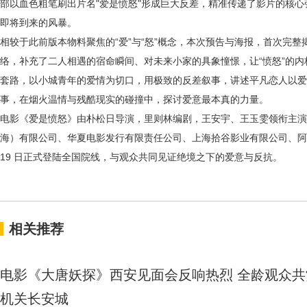
部以血色粗笔刷出片名"爱是愤怒"形成巨大反差，精准传递了影片的核
即将到来的风暴。
相较于此前版本物料聚焦的
“爱”
与
“
怒
”概念
，本次预告与海报，首次完整
络，补充了二人相遇的宿命瞬间、对未来小家的具象憧憬，让
“愤怒”的
套路，以
小城青年
的爱情为切口，用极致的反差叙事，讲述平凡恋人以爱
事，在烟火温情与残酷现实的碰撞中，探讨爱意最本真的力量。
电影《爱是愤怒》由朴松日
导演
，里则林编剧，王安宇、王玉雯领衔主演
海）有限公司
、
华夏电影发行有限责任公司
、
上海拾谷影业有限公司
、
阿
19 日正式登陆全国院线，与观众共同见证绝境之下的爱意与反抗。
相关推荐
电影《大唐妖探》西安见面会反响热烈 全龄观众共
机关长安城