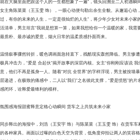
就在大脑里面把跟这个人的一生都想象了一遍”，镜头回溯至二人初遇瞬
女主
角陈菜菜（王玉雯
饰）
，一眼心动便勾勒出余生全貌。从邂逅心动
过，有你的未来的人生，一定是很灿烂的人生”，将少年少女对未来小家
活清单，男主坦言
“我就是想算一算，如果我想给你一个温暖的家，我需
最质朴、最赤诚的爱意，烟火日常的温柔质感扑面而来。
温情叙事骤然转折，暖色调画面急转直下，残酷现实轰然降临。男主惨遭
极具冲击力，
“爱是 合起伙”揭开故事的深层内核。女主“你刚刚应该说
我
意，他们不再是孤身一人。随着“对抗 全世界”的字样浮现，男主被按墙
层递进，在极致的痛感中，二人以“我们”之名彼此支撑，
“
爱是愤怒
”的片
感闭环，诠释爱最锋利的模样。
氛围感海报甜蜜释意
定格心动瞬间
货车之上共筑未来小家
同步释出的海报中，刘浩
（王安宇
饰）
与
陈
菜菜
（王玉雯
饰）
在货车车
的各种家具。画面以过曝的白色天空为背景，低角度仰拍让两人的笑容格