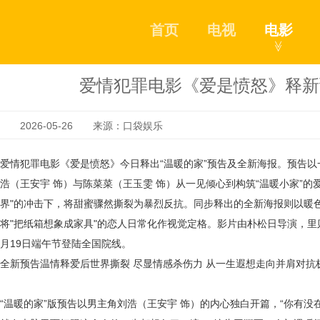
首页
电视
电影
≫
爱情犯罪电影《爱是愤怒》释新
2026-05-26 来源：口袋娱乐
爱情犯罪电影《爱是愤怒》今日释出
“温暖的家”预告
及全新海报。预告以
浩（王安宇 饰）与陈菜菜（王玉雯 饰）从一见倾心到构筑“温暖小家”的
界"的冲击下，将甜蜜骤然撕裂为暴烈反抗。同步释出的全新海报则以暖
将"把纸箱想象成家具"的恋人日常化作视觉定格。影片由朴松日
导演
，里
月19日端午节登陆全国院线。
全新预告温情释爱后世界撕裂
尽显情感杀伤力
从一生遐想走向并肩对抗
“温暖的家”版预告
以男主
角
刘浩
（王安宇
饰）
的内心独白开篇，
“你有没