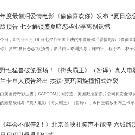
《欢迎来龙餐馆》由坏猴子（上海）文化传播有限公司、北京大麦娱乐文
通人处境与选择的刻画，以此完成文牧野对现实题材的一次全新类型突破
司、天津猫眼文化传媒有限公司、中国电影产业集团股份有限公司、儒意
无效内卷、任人唯亲等糟心日常尽数拆解，用酣畅淋漓的剧情走向狠狠解
场，持续点燃现场氛围；影片片尾彩蛋编舞指导喜多卉也惊喜现身观众席
索、推敲真相，化身民间小神探，迫不及待想要走进长安城参与探案。观
集”的脑洞提问，二人调侃刘奔很难立足，但马杰能活到最后；面对领导
喜出演，孙艺洲特别主演，田雨、王耀庆特别出演，李乃文、李晨、欧阳
白客，惊喜出演大鹏、特别出演田雨齐齐亮相。现场全员与观众欢乐互动
限公司、中国电影产业集团股份有限公司、儒意电影娱乐股份有限公司、
腾此次也在角色塑造上呈现出更为深沉与内敛的一面，其饰演的中国大厨
娱乐股份有限公司、上海有态度文化传播有限公司、中青新影文化传媒（
观影全程极致解压，爽感贯穿始终。张若昀、白客“卧龙凤雏”碰撞出全新
大家分享了《阳光开朗大男孩》舞蹈排练的趣味幕后。 4.jpg 3.jpg 高分
束后，不少家长纷纷给出好评，表示影片“十分有趣”。有家长表示孩子不
提问的情景设置，孙艺洲、田雨、王耀庆、范湉湉临场抖出各类高情商回
友情出演，童漠男、酷酷的滕、闫佩伦主演，钟汉良特邀出演。影片爆笑
享幕后趣闻，将7月29日北京首映礼的笑声一直延续至青岛路演，今日至8
年度最催泪爱情电影《偷偷喜欢你》发布 “夏日恋恋
军（上海）影业有限公司、北京元气娱乐文化有限公司、浙江开心麻花影
福，从后厨掌勺时的沉稳从容，到突遭战火时的紧张与失措，人物命运在
南）有限公司出品，正在爆笑热映。
反应，高叶化身理想上班搭子，搭档大鹏、庄达菲、孙艺洲、田雨、王耀
评如潮 嗨爽爆笑后劲十足 电影《年会不能停！2》以脑洞大开的全新故
程看得投入、看得开心，更在轻松的观影过程中接触到丰富的唐代传统文
引得台下掌声连连；全员歌舞成为每站路演固定保留环节，《阳光开朗大
中，一起走进影院越笑越大「升」！ 全国热映中爆笑不能停 口碑热度持
日还将继续在杭州、上海、深圳、成都、郑州五城与大家爆笑相见。此前
版预告 七夕解锁盛夏暗恋毕业季离别遗憾
限公司、东阳浦天影视文化有限公司、北京上狮文化集团有限公司、上海
反差中层层展开。预告结尾的一声警告，让徐福的处境愈发扑朔迷离，不
一众实力派演员，精准拿捏不同层级人物的鲜活状态，为观众输出接连不
观众献上一场爆笑爆爽的极致观影盛宴。目前影片猫眼电影开分高达9.6
这部电影也激发了孩子对传统文化与东方美学的探索兴趣，真正实现了“
孩》音乐声响起，张若昀、白客歌声助兴，其余主创零帧起跳，现场氛围
升 同步释出的今日上映新媒体图，将癫狂抽象进行到底。巨大红色键盘
点映期间，影片上座率累计三次登顶，口碑认证、预售票房一路上涨，目
影视制作有限公司出品，影片将于8月11日全国上映，预售已开启，8月8
他揪心动荡又未知的命运。蒋奇明则以他一贯的细腻表演，演绎出角色的
爆笑桥段。 不少观众看完直呼 “完全演我上班日常”“整场笑到停
平台好评层出不穷，从密集笑点塑造、完整角色弧光、犀利叙事节奏到深
育人、寓教于乐”的效果。现场的小朋友们也纷纷分享观影感受，直言“机
火爆。惊喜嘉宾钟楚曦现身观众席，真诚分享观影感受，她表示刘奔这个
上，全员姿势神态魔性夸张，把当代打工人“不想工作只想发疯”的精神状
映及预售总票房已突破3000万，猫眼电影点映开分9.6、淘票票点映开分9
今日，即将于8 月 19 日七夕节全国上映的年度最催泪爱情电影《偷偷喜
10日14:00-21:00举行全国超前点映。
张力。首次搭档的二人以戏里戏外的默契，碰撞出全新的火花，共同推动
来，看得太解气”“和同事边看边共鸣，笑到拍大腿”。带娃观影的家长也
实内核，全维度收获观众一致盛赞。主角刘奔 “屠龙少年终成恶龙” 的细
太酷了”“看得非常开心”。此次观影后，观众们也更加期待这部暑期国漫
“让我们都变成更好的人”，收获全场欢呼鼓掌。 4.jpg 3.jpg 导演董润年
释得淋漓尽致。自《年会不能停！2》限时点映开启后，“爆笑”“解压”“解气
高分加持笑“升”不能停。 1.jpg 影片讲述了新老打工人“癫疯”相见，群像
你》发布“夏日恋恋”版预告，影片由邱晧洲执导，施柏宇、程予希、林子
的情感张力层层递进，也让观众对这部在战火中淬炼人性的作品更添期待。
评，坦言影片笑点轻松，无晦涩内容，亲子同看全程欢乐，全家观影适配
转变极具冲击力，最终幡然醒悟点名的高燃片段更完整撑起故事层次感，
日登陆全国影院，相约家人朋友共赴一场妙趣横生的大唐奇幻冒险。 4.jp
影片细节，透露片中《题菊花》一诗的作者黄巢，以及创作背景与刘奔存
爽”等口碑关键词全网刷屏，以最直观的情绪感受，全方位肯定影片纯粹
乱“逗”，爆梗整活不能停的全新脑洞故事，由董润年执导，应萝佳担任总
衔主演。该预告以盛夏校园为底色，完整铺展三人错综复杂的暗恋拉扯，
苏苏.jpg 7丽娜.jpg 电影《欢迎来龙餐馆》由坏猴子（上海）文化传播有
满。影片牢牢抓住大众情绪需求，以纯粹畅快的喜剧质感俘获全年龄段观
少观众深受触动；刘马组合借助无限流外挂“癫疯”冲击，全程高能输出，
5.jpg 电影《大唐妖探》由深圳千万间影业有限公司、冰滴映画影视传媒(
性关联；面对观众提出的对于当下“社会化”议题的困惑，总制片人应萝佳
的爆笑喜剧气质。今日电影全国上映，口碑热度更是持续攀升，全新设定
人，张若昀、白客、高叶领衔主演，大鹏、庄达菲惊喜出演，孙艺洲特别
女单向奔赴的心动、少年隐忍沉默的守护、毕业即分手的青春遗憾尽数呈
野性猛兽破笼登场！《街头霸王》（暂译）真人电
司、北京大麦娱乐文化有限公司、中国电影产业集团股份有限公司、儒意
兼具直击人心的情感共鸣。影片正在爆笑热映，和朋友家人一起走进影院
影的爆笑氛围与打工人的解压爽感双双拉到极致。 5.jpg 6.jpg 7.jpg 与
有限公司、天津猫眼微影文化传媒有限公司、北京梦之城文化有限公司、
分享亲身经历，她认为认清自己想做什么，便朝着这个方向稳步前行，不
“无限流”脑洞大开，在极致喜感之外再叠加惊喜观感，被网友亲切称呼为
演，田雨、王耀庆特别出演，李乃文、李晨、欧阳奋强友情出演，童漠男
延续台式青春细腻治愈的叙事质感，用满是烟火气的校园日常，戳中所有
兰卡单人预告释出 杰森·莫玛回旋撞招式炸裂
娱乐股份有限公司、梦将军（上海）影业有限公司、北京元气娱乐文化有
浸式收获一场痛快解压的欢乐观影之旅。 电影《年会不能停！2
时，影片层层撕开欺上媚下、裙带关系、无效内卷、形式主义等各类现实
蓝海影视文化集团股份有限公司、郭帆（北京）影业有限公司、深圳市一
求融入不适应的环境；张若昀也带来自己的感悟，称坚持本心和“社会化”
人最强外挂”。刘马组合喜提金手指在众和集团一路卡bug打怪升级，爆
酷的滕、闫佩伦主演，钟汉良特邀出演。影片目前火热预售中，8月1日
在夏日里不敢宣之于口的年少心事。 盛夏心事尽数展露 三角爱
司、浙江开心麻花影业有限公司、东阳浦天影视文化有限公司、北京上狮
北京合众睿客影视文化传播有限公司、天津猫眼文化传媒有限公司、中国
象，精准戳中打工人爽点，让观众在捧腹大笑后亦获得深层的情感释放与
艺文化传媒有限公司、北京千万间文化传播有限公司、北京萌谷文化传媒
矛盾，找到自己的定位，也可以在秩序中稍作改变；白客则引用《出师表
爽感层层升级，“狂扇巴掌”的高燃名场面更是让网友直呼“爽得乳腺通畅”“
上映，一起走进影院越笑越大「升」！ 2.jpg 青岛路演全场热情拉满 花
织甜蜜与离别酸涩 此次发布的“夏日恋恋” 版预告以苏明仪第一
由美国传奇影业携手CAPCOM共同打造、美国派拉蒙影片公司负责全球
集团有限公司、上海儒意影视制作有限公司出品，影片将于8月11日全国
产业集团股份有限公司、儒意电影娱乐股份有限公司、上海有态度文化传
鸣。随着口碑持续走高，越来越多的观众选择二刷三刷，“全程爆笑”“很
公司、北京微梦创科网络技术有限公司出品，将于8月8日全国上映，正
表达观点，一句“亲贤臣，远小人，此先汉所以兴隆也；亲小人，远贤臣
掌下去整个人都通透了”。荒诞又真实的现实刻画也令人感同身受、共鸣
笑点共鸣双在线 青岛路演现场互动氛围热烈十足，董润年、应萝佳，张
切入，开篇便直白袒露少女暗恋：她总能在人群一眼望见颜立尧，偷偷坐
的殿堂级格斗IP真人电影《街头霸王》（暂译），今日重磅放出布兰卡单
映，8月8日至10日14:00-21:00举行全国超前点映。
限公司、中青新影文化传媒（海南）有限公司出品，正在爆笑热映。
笑成这样了”“看完就一个字爽”的自来水短评依然刷屏不断。这个暑假，
预售中！此外，电影8月4日-7日多城特别放映惊喜加码，欢迎观众抢先
后汉所以倾颓也”，令现场笑声四起，同时也引人回味深思。 6.jpg 5.jpg 7.
满，不少影评人盛赞其轻松的喜剧外壳下，是一把刺向现实职场乱象的利
白客、大鹏、田雨集结花式整活玩梗，戳中观众笑点，同时走心互动直击
偷拍骑车的他，即便被闺蜜戳中心事仍嘴硬不肯承认；镜头切换至颜立尧
告。作为街霸系列辨识度拉满的野性格斗家，由杰森・莫玛颠覆形象饰演
院看《年会不能停！2》，解压不能停、快乐不能停。 电影《年会不能停
锁长安奇案！
影片全国热映口碑走高 爆笑燃爽解压共鸣 电影《年会不能停！2》正式
既有娱乐爽感，亦有现实温度。影片正在爆笑热映，和搭子走进影院享受
心。张若昀与白客现场接受观众挑战，对视十秒比拼剪刀石头布，几局博
角，他因保健室被苏明仪细心照料对她产生了兴趣，当风吹落的帽子被他
兰卡携雷电之力震撼登场，笼斗绝境、兽化嘶吼、回旋撞等完整亮相，带
《年会不能停2！》北京首映礼笑声不能停 六城路
2》由北京合众睿客影视文化传播有限公司、天津猫眼文化传媒有限公司
线后，猫眼电影开分9.6，各大媒体平台收获海量好评，“好看好笑好爽”的
酣畅淋漓的观影体验。 杭州站路演顺利举行 主创嗨聊互动笑声不断 昨日
翻全场；大鹏现身惊喜拉满，谈及这次年会表演笑称心情非常激动，更爆
戴上、下雨天他带着她躲雨等细碎画面，铺展出两人暗藏情愫的双向试探
汁原味的游戏经典设定，作为丛林的电击猛兽，布兰卡以其独特的野性魅