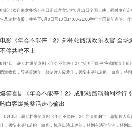
片一大出圈名场面，首映礼、路演现场，主创更是零帧起跳，嗨舞不能停
主创现场上手挑战，将片中巧思满满的机关设定延伸至现实；更有观众专
人被迫卷入动荡之中，在生存与抉择间面对命运考验。美食特辑以徐福、
少网友称“看完电影后脑子里全是阳光开朗大男孩”“魔性旋律根本停不下来
cos狄少、阿萨现身活动，邀请主创即兴配音互动。在火热的氛围中，主
生、赛夫（奥马尔·谢里夫 饰）在龙餐馆的日常为线索，通过中华美食将
电影《欢迎来龙餐馆》今日正式官宣定档8月11日全国上映，同时发布定
除嗨舞彩蛋之外，影片凭借高密度的爆笑桥段与直击现实的喜
也围绕影片展开了真诚分享。 导演程腾率先分享创作心得：“这
人物之间的情感呈现给观众。“菜备好 请就胃”版海报则定格“一家三口”在
告及定档海报，并将于8月8日至10日14:00-21:00举行全国超前点映。
达，收获大量口碑好评，不少观众评论“打工人的电子布洛芬”“和上班搭
影我们做了六年，花大力气打造原创的机关长安城，希望用轻松娱乐的方
的温馨画面，展现龙餐馆人与人之间鲜活、真实的一面。电影《欢迎来龙
争美食大片，影片讲述的是中国厨师徐福（沈腾 饰）为养家还债远赴中
从头笑到尾狠狠解压”“带着爸妈一起看的，没想到他们比我笑得大声”。
现一个探案故事，让它适合全年龄段的朋友们观看。”联合导演黄珉紧接
馆》由文牧野执导，宁浩监制，文牧野、郎群力、钟伟编剧，沈腾领衔主
当地结识餐馆经理马俊生（蒋奇明 饰），两人携手经营龙餐馆。然而战
电影《年会不能停！2》郑州站路演欢乐收官 全场
内笑声此起彼伏，无数观众在故事里看见自己，于爆笑中放肆宣泄情绪。
秘了“机关长安城”的设计理念：“我们构建的是一个有着东方幻想的架空
蒋奇明、奥马尔·谢里夫主演，李治廷特别出演，影片将于8月11日，全
发，他们也被迫卷入其中，不得不直面动荡与生存考验。定档预告呈现了
不停共鸣不止
对职场百态的犀利描摹，荒诞戏谑却格外真实，笑点扎实，爽感层层递进
把大唐与机关结构相融合，城市里翻转招牌、空中轨道、机关餐馆，一切
映。 匠心烹制银幕美食奇观 龙餐馆“核心团队”首聚展现热闹氛
馆从生意渐入正轨到突遭战争打断的转变过程，影片在热闹营业与战火四
压感直抵心底。影片正在热映，和搭子一起走进影院，沉浸式体验这场酣
靠机关运行的，希望让大家觉得熟悉的同时又感到新奇。” 领衔
此次发布的美食特辑以徐福、马俊生和龙餐馆的孩子们，通过视
间形成鲜明反差。定档海报中，徐福立于满是弹孔的红墙之前专注掌勺，
8月4日，暑期档爆笑喜剧《年会不能停！2》“笑升不能停”主题路演于郑
瘾的解压狂欢！ 专家座谈会顺利举办 主创解读年会新篇创新叙
出演雷淞然、张呈也在现场畅聊从舞台搭档到声音出演搭档的感受。雷淞
话和观众们隔空打招呼开头，迅速将观众带入烟火气十足的龙餐馆。炉火
佳肴满桌，与身后未散的硝烟痕迹形成鲜明对照。定档预告与海报将战争
圆满收官，导演董润年、总制片人应萝佳，领衔主演张若昀、白客，特别
昨日（8 月 7 日），电影《年会不能停！2》专家座谈会于北京
言：“我们从舞台走到大银幕后面，配合还是很默契。”并透露“狄少和我
腾、锅气升腾，各式中式菜肴在翻炒与焖煮间接连出锅。随即，龙餐馆核
酷、美食的烟火气与热闹的氛围一同装盘上桌，让人对这道别具风味的暑
田雨，友情出演欧阳奋强亮相现场，与现场观众面对面畅聊互动，现场氛
开，影片导演董润年、总制片人应萝佳与业内、学界专家齐聚现场，围绕
会更贴近一些，都比较内敛；张呈热血的一面和阿萨也很像。”张呈也补
员逐一亮相，金牌主厨徐福掌勺稳健，技艺了得，在花絮里，沈腾上手学
“硬菜”充满期待。《欢迎来龙餐馆》由IMAX特制拍摄，在IMAX银幕上，
情洋溢。影片讲述了“缺心眼”刘奔与“没脾气”马杰包子铺“癫疯”相遇、喜提
爆笑喜剧《年会不能停！2》成都站路演顺利举行 
创新叙事、现实表达与市场传播等议题展开研讨。谈及影片“无限流”叙事
读二人角色内核：“阿萨代表纯真，狄少代表求真，两个人身上有共通之处
勺、切墩，学习的过程轻松又充满欢乐；大堂经理马俊生在前厅后厨间来
重要场景将上下延展，为观众独家呈现多26%的画面内容，身临其境体
限流体验卡”，由此开启掀桌狂欢、打脸逆袭的全新脑洞故事，由董润年
昀白客爆笑整活走心输出
式，导演董润年表示，创作中借用循环外壳作为反讽载体，借主角反复试
总制片人曹紫建分享了创作团队探索国漫新类型的初心：“希望
忙，与徐福的初次碰面便“独自扛下所有”；餐馆学徒赛夫起初与师父徐福
的战争场面与美食烹制的烟火细节。电影《欢迎来龙餐馆》由文牧野执导
导，应萝佳担任总制片人，张若昀、白客、高叶领衔主演，大鹏、庄达菲
拆解送礼、站队等各类潜规则，以充满荒诞戏剧性的表达，直击普通人所
动画百花齐放，让观众看到更多元的作品。”制片人李莹莹则现场澄清此前
付，但在相处中逐渐形成默契，马俊生如同徐福与赛夫的“润滑剂”，让两
浩监制，文牧野、郎群力、钟伟编剧，沈腾领衔主演，蒋奇明、奥马尔·
出演，孙艺洲特别主演，田雨、王耀庆特别出演，李乃文、李晨、欧阳奋
8月3日，暑期档爆笑喜剧《年会不能停！2》导演董润年、总制片人应
的现实困境。总制片人应萝佳补充，“无限流”的设定在映照当代人日复一
打”导演的趣事，笑称导演“想要的东西都非常精密”，对细节有着极高要
够磨合成功。而徐福与龙餐馆里其他孩子们的互动也让龙餐馆里氛围更加
夫主演，李治廷特别出演，谢里夫·萨比、艾哈迈德·萨利姆、法鲁克·穆
情出演，童漠男、酷酷的滕、闫佩伦主演，钟汉良特邀出演。影片猫眼电
佳，领衔主演张若昀、白客，惊喜出演庄达菲，特别主演孙艺洲，特别出