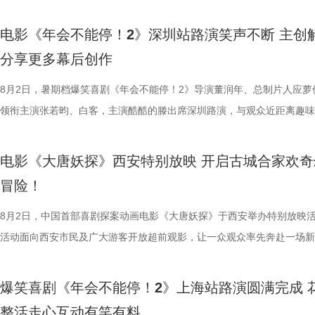
现实感受之外，更具象化了年轻人躺平心态背后，无力改变困境的深层压
终才呈现出这座充满生命力的长安城。配音导演张喆则表示这部电影是非
闹。伴随着一道道菜品出锅，不仅展现出徐福的高超技艺与中国饮食的独
德、拉塞尔·希利、奈拉·阿克拉姆、卡尔玛·哈齐姆参加演出，苇青、张
分9.6，正在爆笑热映，一起走进影院越笑越大「升」！ 1.jpg2.jpg 郑州
雨，友情出演欧阳奋强出席成都路演，与观众近距离互动，分享台前幕后
矛盾。 现场专家亦充分肯定影片创新价值，中国电影评论学会
合家庭观众看的一部电影——孩子看冒险和主角搭档，家长也能感受其中
味，也折射出每个角色不同的性格底色与处世方式。 美食特辑
情出演。 海报.jpg 沈腾勇闯中东做地道中餐 携手蒋奇明演绎战火下的小
演热情似火 欢笑声中圆满收官 郑州站路演映后交流全程氛围热烈，董润
事。现场不同年龄、职业的观众走心分享观影感受，全程欢笑与掌声交织
电影《年会不能停！2》深圳站路演笑声不断 主创
饶曙光称其是兼具深度的高级讽刺喜剧，以循环叙事拓宽国产喜剧表达边
与真挚。 大小观众踊跃分享 欢乐冒险获全龄观众好评
餐馆的日常与各个人物关系自然融合，在轻松、愉快的氛围中传递出更具
困境 电影《欢迎来龙餐馆》聚焦中东的中餐馆里徐福与马俊生在战火中
应萝佳、张若昀、白客、田雨、欧阳奋强等一众主创与不同年龄、职业的
片讲述了“缺心眼”刘奔与“没脾气”马杰包子铺“癫疯”相遇、喜提“无限流体
分享更多幕后创作
中国电影制片人协会理事长焦宏奋对影片记录新时代青年职场生态的时代
动现场不仅有主创们干货满满的分享，还有演员谭卓、雪野，喜剧演员周
的生活气息。为了将色香味俱全的中式美食真实呈现在银幕之上，剧组专
和羁绊，从烟火日常到战争突发，原本稳定的生活被打破，个体被卷入更
齐聚于此，既有轻松欢乐的趣味互动，也有直击人心的走心分享。现场欢
卡”，由此开启掀桌狂欢、打脸逆袭的全新脑洞故事，由董润年执导，应
给予高度认可，称其是对外讲好中国故事的优质载体；中央宣传部数字节
男、罗圣灯、黄金豆，动画导演赵霁、李夏、梁旋等业内嘉宾前来观影并
建了美食团队，与文牧野导演、美术指导反复打磨菜品，从食材选择到烹
时代动荡之中。在不断逼近的现实压力下，小人物的去留、选择与命运走
围拉满，张若昀、白客现场比心，大喊“不要小看我们之间的羁绊啊！”，
担任总制片人，张若昀、白客、高叶领衔主演，大鹏、庄达菲惊喜出演，
8月2日，暑期档爆笑喜剧《年会不能停！2》导演董润年、总制片人应萝
心主任张红称赞影片职场刻画犀利鲜活，笑点与现实议题巧妙融合，全片
观影感受。谭卓真诚赞道：“中国的动画越来越有自己的模样了，建模技
式，前后尝试了二三十道菜式。其中一口直径两米多的大铁锅尤为吸睛，
成为故事展开的核心。 1沈腾.jpg 2蒋奇明.jpg 在此次发布的定档预告中
声此起彼伏；化身“诸葛卧龙”的白客现场为其余主创匹配《三国演义》人
洲特别主演，田雨、王耀庆特别出演，李乃文、李晨、欧阳奋强友情出演
领衔主演张若昀、白客，主演酷酷的滕出席深圳路演，与观众近距离趣味
感十足；北京文艺评论家协会主席王一川提出影片独创“喜悲融正”美学，
越来越棒。我看得意犹未尽，有太多好看的画面和场景，非常期待第二部
甚至需要借助滑轮才能开启。这道菜将中东烤鱼融入东北铁锅炖的融合创
沈腾饰演的徐福一声“上菜”，菜品热气上桌，龙餐馆的日常徐徐展开。徐
张若昀饰演的刘奔对标刘备，欧阳奋强饰演的董事长类比献帝，几人现场
漠男、酷酷的滕、闫佩伦主演，钟汉良特邀出演。影片猫眼电影开分9.6
动，畅聊创作细节与名场面，一路笑声不断。影片讲述了“缺心眼”刘奔与
化循环叙事包裹职场异化的悲剧内核，完成价值升华。亦有中国艺术研究
周铁男则称赞“这是一部诚意满满的原创动画电影。”而罗圣灯更是在观影
不同饮食文化在碰撞中，呈现出新鲜感与奇特的视觉。随着一道道菜肴陆
蒋奇明饰演的马俊生分工合作，在轻松热闹的氛围下，将餐馆经营得井井
抛梗调侃，轻松欢乐。 谈及影片结尾刘奔高燃点名之后的去留问题，导
在爆笑热映，一起走进影院越笑越大「升」！ 成都站路演顺利
气”马杰包子铺“癫疯”相遇、喜提“无限流体验卡”，由此开启掀桌狂欢、打
电影《大唐妖探》西安特别放映 开启古城合家欢奇
视研究所所长赵卫防、中国电影评论学会常务副会长张卫等专家一致认为
中落泪，并表示很喜欢这部电影的风格：“把大唐重新架构了一下，变成
锅，热气升腾、香气弥漫，食客围坐之间的热闹场面，不仅呈现出浓郁鲜
条。徐福凭借地道的中餐手艺，让这间小店在异国逐渐打开局面，生意日
年和总制片人应萝佳分别给出不同答案：导演董润年认为刘奔经历多年循
欢笑温情双向在线 成都站路演映后，导演董润年、总制片人应
袭的全新脑洞故事，由董润年执导，应萝佳担任总制片人，张若昀、白客
冒险！
限流不是弱化现实主义，而是用魔幻隐喻放大现实荒诞，影片大胆突破前
关满满的度假胜地。” 台下其他观众的分享同样踊跃，一位驱车
生活气息，也让人与人之间的情感在一餐一饭中被悄然连接。美食特辑的
火。烤全羊、铁锅炖等中式美食在异国他乡接连登场，呈现出一派火热的
已看淡得失，不在乎去留，而胡董事长清楚公司管理弊病，认可刘奔的想
携张若昀、白客、庄达菲、孙艺洲、田雨、欧阳奋强等一众主创现身，整
叶领衔主演，大鹏、庄达菲惊喜出演，孙艺洲特别主演，田雨、王耀庆特
架，为国产喜剧题材影片提供宝贵创作样本。整场研讨会好评如潮，业界
小时带孩子赶来的妈妈感慨：“咱们中国的《山海经》、榫卯结构，这些
尾，文牧野导演道出“在徐福眼里，没有什么事儿是比好好吃饭更重要的了
景象。然而，突如其来的战火打破平静，炮声骤起，熟悉的日常被迫中断
初心，会尽力留下他；总制片人应萝佳则从企业发展视角进行分析，称刘
后交流兼具趣味互动与走心分享，收获现场观众热烈反响。现场观众发起
演，李乃文、李晨、欧阳奋强友情出演，童漠男、酷酷的滕、闫佩伦主演
8月2日，中国首部喜剧探案动画电影《大唐妖探》于西安举办特别放映
一致认可影片兼具艺术创新、现实温度与市场潜力，为主创持续深耕现实
西应该让孩子们见识到。”一位带着弟弟前来观影的姐姐分享道：“我弟弟
朴素表达，让这份关于生存与温暖的理解更具分量。美食特辑在展现温暖
火逐渐席卷整座城市。镜头在美食与硝烟之间快速切换，一边是孩子围在
发言极具正向价值，公司若将其开除极易引发危机，高层势必会力保他。
表情管理小游戏，结合加班、功劳被抢、团建取消等各类扎心场景让各位
汉良特邀出演。影片猫眼电影开分9.6，正在爆笑热映，一起走进影院越
活动面向西安市民及广大游客开放超前观影，让一众观众率先奔赴一场新
材、打造兼顾共情与深度的作品奠定了坚实信心。 电影《年会
11岁，被探案剧情牢牢吸引住。我个人也很喜欢借着破案带出的盛唐市
的同时，也进一步凸显出创作团队对人物关系与叙事质感的细致打磨，让
边学做菜，另一边却是孩子们接受军事训练，一边是热油翻滚，一边是战
不同维度的解读，让观众对年会落幕之后的故事走向有了更多想象空间。
整活演绎，金句频出、笑点拉满；还有观众送趣味锦旗、请主创复刻Bob
大「升」！ 1.jpg 2.jpg 深圳路演欢乐举行 主创趣谈幕后创作 深圳站路
乐的大唐探案之旅，沉浸式体验“机关长安城”独具韵味的东方美学与震撼
停！2》由北京合众睿客影视文化传播有限公司、天津猫眼文化传媒有限
情，中式机关设计也很有巧思。”还有一位带着孩子二刷的家长表示：“孩
好菜与一段故事在影像中形成彼此映照。 厨房三人组定格龙餐
飞。预告前半段喜感松弛，后半段局势陡转，也让这部战争题材影片呈现
还有小观众大胆发言，在线喊话主创助力“取消暑假作业”，其家长盛赞影
牌比心名场面等，各类花活接连呈现，笑声此起彼伏。 导演董
场，董润年、应萝佳、张若昀、白客、酷酷的滕等主创齐聚亮相，现场多
觉奇观。不少携孩子一同观影的家长纷纷表示：“孩子看得很开心”“让孩
爆笑喜剧《年会不能停！2》上海站路演圆满完成 
司、中国电影产业集团股份有限公司、儒意电影娱乐股份有限公司、上海
别喜欢龙宫浴场、百妖夜行的情节。这个电影特别适合全家一起看，不光
馨日常 色香味承载和平表达 同步释出的“菜备好 请就胃”版海报
同于以往的面貌。身处动荡之中，徐福和马俊生也被裹挟，甚至被爆炸波
点极度适配全家观看，现场笑声迭起，欢乐四溢。更有一位三刷观众表示
解读影片循环设定暗含人生成长的隐喻，他以刘奔、马杰示例，称当真正
刷、三刷观众踊跃分享新的感悟和发现，还有不少亲子观众到场观影，与
到了传统文化的魅力”。影片由程腾执导，黄珉联合导演，雷淞然、张呈
整活走心互动有笑有料