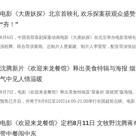
总制片人应萝佳出席现场，与一众业内、学界专家就影片多元议题展开深
流，研讨成果丰硕。影片讲述了“缺心眼”刘奔与“没脾气”马杰包子铺“癫疯
电影《大唐妖探》北京首映礼 欢乐探案获观众盛赞
遇、喜提“无限流体验卡”，由此开启掀桌狂欢、打脸逆袭的全新脑洞故事
“夯！”
董润年执导，应萝佳担任总制片人，张若昀、白客、高叶领衔主演，大鹏
达菲惊喜出演，孙艺洲特别主演，田雨、王耀庆特别出演，李乃文、李晨
8月6日，中国首部喜剧探案动画电影《大唐妖探》在北京举办电影首映
阳奋强友情出演，童漠男、酷酷的滕、闫佩伦主演，钟汉良特邀出演。影
演程腾、联合导演黄珉、总制片人曹紫建、制片人李莹莹，配音导演张喆
眼电影开分9.6，正在爆笑热映，一起走进影院越笑越大「升」！
白指导程寅，领衔声音出演雷淞然、张呈（排名不分先后），声音出演郭
尾彩蛋全员舞力全开 魔性洗脑解锁狂欢时刻 今日，电影《年会
建、蔡海婷、范哲琛等主创悉数亮相，分享幕后趣事，并与现场观众热情
沈腾新片《欢迎来龙餐馆》释出美食特辑与海报 烟
停！2》惊喜释出“阳光开朗大男孩”彩蛋，全员集结放飞热舞，以魔性洗
交流。 影片讲述了立志成为“长安第一神探”的天才少年狄少（
气中见人情温暖
场面，为观众献上一场专属打工人的解压狂欢盛宴。随着音乐声响起，霓
演 雷淞然）与初入长安的狼妖实习捕快阿萨（声音出演 张呈）在机关长
闪烁，沉闷的办公室一秒切换热舞现场，张若昀、白客、高叶、孙艺洲率
开启了一段笑闹互怼的刺激探案之旅。自定档以来，影片以其新奇的世界
8月7日，电影《欢迎来龙餐馆》释出美食特辑及“菜备好 请就胃”版海报
动全体员工律动起舞，将所有工作统统抛之脑后；田雨、王耀庆、童漠男
欢乐热血的冒险故事，以及“喜剧+探案”的类型创新，引发了无数观众的
预售已开启，并将于8月8日至10日14:00-21:00举行全国超前点映。电
酷的滕、闫佩伦更是解锁各式魔性舞姿，笑料百出；李乃文、欧阳奋强单
论。影片将于8月22日全国上映，8月7日多城特别放映、8月8日—9日全
迎来龙餐馆》作为战争美食喜剧大片，讲述了中国厨师徐福（沈腾 饰）
solo气场拉满，霸气夺人；李晨、钟汉良双人舞同样舞出风采、看点十足
前点映火热进行中，预售现已全面开启。 主创齐聚畅聊 幕后分
远赴中东谋生，在当地与餐馆经理马俊生（蒋奇明 饰）相识，并共同打
电影《欢迎来龙餐馆》定档8月11日 文牧野沈腾蒋
和集团全员卸下压力，跟随舞步一扫疲惫。自影片上映后，这一彩蛋也成
货满满 活动现场趣味互动接连不断，有观众特意带来鲁班锁，
馆，将中华美食带入异乡。在餐馆经营逐渐步入正轨之际，战火骤然降临
带中餐闯中东