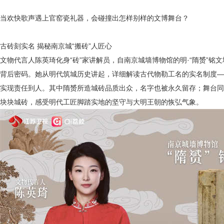
当欢快歌声遇上官窑瓷礼器，会碰撞出怎样别样的文博舞台？
古砖刻实名
揭秘南京城
“搬砖”人匠心
文物代言人陈英琦化身
“砖”家讲解员，自南京城墙博物馆的
明
·“隋赟”铭
背后密码。她从明代筑城历史讲起，详细解读古代物勒工名的实名制度
—
实现责任到人。其中隋赟所造城砖品质出众，名字也被永久留存；舞台同
块块城砖，感受明代工匠脚踏实地的坚守与大明王朝的恢弘气象。