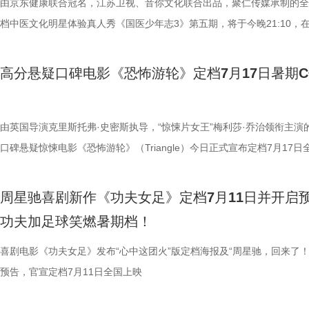
影院观看《恐怖游轮》的体验，确实要比以前在电脑上看强多了，无论视
杀”，从初见胆怯到晚年细心照料，一整本泛黄饲养日记写满人与动物的
此时的女足队员们开局直接拿了地狱难度剧本？！对手各个身怀绝技，外
由京东健康联合冠名，江苏卫视、音你文化联合出品，聚仁传媒承制的全
年志3》，更多关于护肾与健康生
用标志性的无厘头表演为演员打开
果还是相应的沉浸感，都令我感慨‘这票补得值’。”有影迷在映后感叹道。
羁绊。 图片7.jpg 图片8 (1).jpg 除了园内朝夕相伴，纪录片还跨越山海
在层层施压，赛场诡计一环套一环……她们能否靠功夫在绿茵场上逆风翻
档中医文化明星体验真人秀《国医少年志3》第五期，将于今晚21:10，
反复调整，帮助全组迅速进入“星”
观众表示：“全程没有突兀的jump scare，却让每一寸寂静都透着未知的
洲溯源。20 年前护送考拉来华的保育专家、澳洲本土考拉保育员再度重
我们拭目以待！ “坐等开场”版海报.jpg 技能足球各显神通，绿茵对决爆
卫视、ai荔枝播出。本期，国医少年团将从睡眠难题、痛经科普到三高调
个镜头。三位主演亦坦言，星爷的
意。全场影迷屏息观影、情绪同频，这种集体沉浸式的紧绷感，让影片的
两地守护者回望当年并肩种树、改造家园的岁月。澳洲野外栖息地退化、
电影《功夫女足》脑洞大开，将功夫与足球融合成一个颠覆想象、高能爆
解锁一堂贴近打工人、女性群体和年轻人日常生活的健康课。睡不着、痛
导与演员突破自我的碰撞，
高分悬疑口碑电影《恐怖游轮》定档7月17日暑期
氛围格外真实。” 影片结束后，不少观众仍在影厅内驻足讨论。“第一次
考拉濒危的现实镜头，搭配长隆迁地保护的二十年实践，让这份情感跳出
全新世界。在这里，比赛不再是常规的体力与战术较量，而是各个队伍绝
忍、吃得咸、糖分高，这些看似普通的小问题，背后究竟藏着哪些身体信
的“今日开赛”版海报中，功夫女队
反转惊到，时隔多年坐在大银幕重看，完全是两种感受。它厉害的不是单
园区，升华为跨越国界、守护同一物种的共同初心。从考拉母子、奶爸奶
奇招的碰撞。今日发布的“来吧！出招！”版预告中，“至尊无敌杯”赛事启
1、睡眠难题引共鸣，夏之光摸脉“开挂” “好烦又睁眼到夜半”，节目一开
核武器，散发着一股来势汹汹的气
烧脑反转，而是一整套严丝合缝的循环叙事，越品越压抑。”一位影迷在
考拉、中澳保育同行三重情感线，让观众看见：爱不分物种，牵挂不分距
队员们开局就闯入大型高手内卷现场。参赛各队绝活花样百出：梨花队凭
宇宙用一首改编曲《若是睡眠还没来》唱出失眠人的真实心声。陈妍希、
由英国导演克里斯托弗·史密斯执导，“惊悚片女王”梅利莎·乔治领衔主演
氛围，搭配热血功夫元素，展现出
分享道。还有观众感叹：“在电脑上看过无数遍，但坐在电影院里，那些
图片10 (1).jpg 图片9.jpg 以纪实为载体，藏在温柔画面里的硬核自然科普
美瞳大法把控全场，珊瑚队巨人射门输出攻击力拉满......各路对手招式天
尘纷纷认领睡眠困扰，李雅娟一句“我睡眠超过八小时才能睡够”，更让全
口碑悬疑惊悚电影《恐怖游轮》（Triangle）今日正式宣布定档7月17日
围。这场各路奇人爆笑集结的奇幻
的画面完全变了一个模样。” 越挣扎越循环 暑期档最“冷”选择 正如定档
愈之外，节目始终坚守专业科普底色，把冷门考拉知识点转化为老少皆宜
空，难题一波接着一波袭来，一场欢乐“大乱斗”就此展开。面对愈战愈强
慕不已。睡不着、睡不醒、半夜醒来难再入睡，原来不少人都有自己的睡
上映，并同步释出定档海报及定档预告。《恐怖游轮》自2009年问世以
燃爽功夫对决的高能体验。
所写——“越挣扎，越循环”，当命运开始重复，每一次试图逃离的努力，
懂内容，成为无数家长首选亲子自然教育素材。镜头向观众呈现长隆二十
手和层出不穷的圈套，这支内忧外患的“奇兵”能否在赛前重塑信任、突破
题。 本期节目，北京中医药大学中医学院党委书记，曾任北京中医药大
借精妙绝伦的叙事结构、层层递进的悬疑反转以及令人细思极恐的结局，
大看点 纵观整部影片，其
周星驰喜剧新作《功夫女足》定档7月11日并开启
能成为下一次循环的起点。不少首批观众在观影后纷纷表示“后劲远超普
育硬核体系，早在考拉落地十年前便布局四大桉树基地，培育16种、三
肋？预告悬念感十足，令人对正片走向倍感好奇。 同步释出的“坐等开场
学院院长的李峰师父从摸脉切入，开启一堂轻松又实用的睡眠课堂。夏之
无数观众心中的烧脑神作。影片豆瓣评分高达8.5，累计超过百万人打分
核，无疑构成了吸引观众的核心亮
功夫加足球笑燃暑期档！
悚片”“值得反复细品”。有观众评价道：“看似是时空悬疑，实则是无法和
株桉树，每日供应上千斤新鲜枝叶，根据粪便状态精准调整树种；恒温恒
报则以强烈的反差感抓人眼球。大家姿态惬意潇洒，浑身散发一股漫不经
场给成员们摸脉判断状态，不仅说得头头是道，还获得师父肯定。随后，
无数影迷奉为“人生必看的悬疑电影之一”。 【7.1M】《恐怖游轮》定档
怀。作为无数影迷心中的喜剧标志
自我惩罚。大银幕放大宿命的无力，看完后劲绵长，不愧是循环悬疑天花
属居所、定期火焰消毒树架、夏令时户外放风机制，全方位还原考拉舒适
悠闲。看似是一群闲散自在的小人物，却个个眼神坚定，霸气侧漏，反差
少年团展开睡眠知识问答，从几点睡最合适、睡多久更健康，到半夜醒来
副本.jpg 无限循环鼻祖首登内地大银幕 作为影迷心中的“循环电影天花板
喜剧电影《功夫女足》发布“心中这团火”版定档海报及“周星驰，回来了！
片独特的号召力。相信此次新作不
板。” 还有影迷指出，在观众已经看了大量类似叙事结构的作品后，《恐
环境 繁育科普更是干货满满，考拉仅 33-35 天短暂孕期，新生儿仅有花
现得淋漓尽致。这群惹不起的市井奇人，上场将会掀起怎样的热血风浪呢
办，美食奖励不断加码。面对这些困扰打工人的睡眠问题，师父又会带来
次《恐怖游轮》首次登陆中国内地大银幕，对于无数曾经在电脑屏幕前反
预告，官宣定档7月11日全国上映
一次对经典喜剧基因的深情回望，让
轮》的口碑仍旧坚挺，逻辑也仍经得起推敲，甚至可以开辟出新的解读方
大小，需在育儿袋发育半年；幼崽必须食用母考拉特殊分泌物才能消化带
这份悬念，唯有走进影院方能揭晓。 周星驰脑洞全开，功夫女足奇招尽现
助眠小妙招？ 2、痛经不要硬扛！国医少年团解锁女性经期健康课 走进“
究剧情细节、绘制时间线、分析循环逻辑的观众而言，不仅是一次重温经
剧感动。 在情怀的依托下