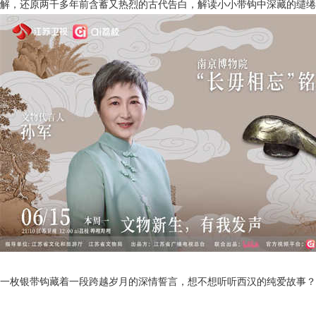
解，还原两千多年前含蓄又热烈的古代告白，解读小小带钩中深藏的缱绻
一枚银带钩藏着一段跨越岁月的深情誓言，想不想听听西汉的纯爱故事？