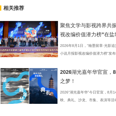
相关推荐
聚焦文学与影视跨界共振
视改编价值潜力榜”在盐
2026年8月1日，“翰墨留章·光影
小说月报影视改编价值潜力榜”发
活动由中国世界电影学会、江苏省
化广电和旅游局、盐城经济技术开
2026湖光嘉年华官宣
公司、中子星（陕西）影业有限公
之梦！
达文化传媒公司联合主办，盐城师
活动当天，众多知名编剧、导演、
2026“湖光嘉年华”今日官宣，8
人齐聚一堂，共同见证文学与影视
映、典礼、沙龙、市集、表演等活
了一场关于IP价值转化与产业生态
由此开启的一场夏日约会。湖光嘉年
作，点亮IP改编新航向 作为本次
「观看」「典礼」「理解」「生活