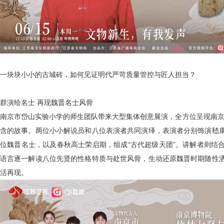
一块块小小的古城砖，如何见证明代严苛质量管控与匠人担当？
群演绘名士
再现魏晋名士风骨
南京市岱山实验小学的师生团队带来大型集体创意展演，全方位呈现南
含的故事
。两位小小解说员和八位表演者共同演绎，表演者分别饰演嵇
位魏晋名士，以及春秋高士荣启期，组成
“古代超级天团”。讲解者则结
语言逐一解读八位先贤的性格特质与处世风骨，生动还原魏晋时期随性
活再现。