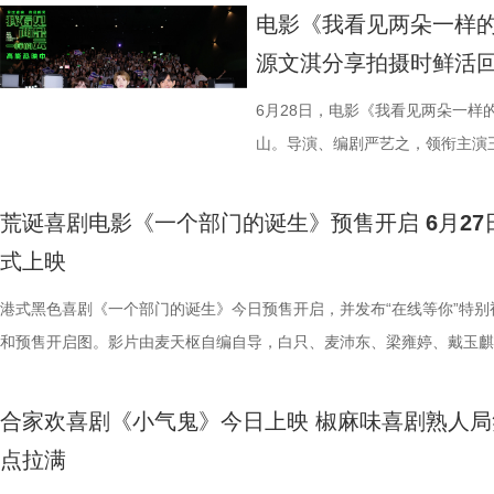
执行主教；2018年，出任镇江华萨文旅足球俱乐部（中乙）职业队第一
汀深度热爱邵氏经典功夫片，《杀死比尔》的动作美学、叙事内核甚至配
打磨、题目梯度、内容设计上也将迎来全面的重磅升级。 与此同时，备
这场融汇喜剧色彩与竞技魅力、兼
外卷入一场牵涉国际势力的巨大阴
解都一览无余，彰显出“港产动作片
电影《我看见两朵一样的
练。 展望后续的比赛，刘丹表示，整个队伍都在一个求新求变的状态，
深受经典港式武侠熏陶。 此次定档8月7日的《杀死比尔：血色全传》，
的线下城市赛也同步火热开启，首场线下城市赛定于7月4日在山东济南
上密室死斗正式打响。 影片在海
了”的终极混战戏，谢苗透露总共拍
源文淇分享拍摄时鲜活
练组也会给队员带来一些新鲜感，让一切向好的方向发展。“作为教练组
原昆汀导演原生创作意图的终极导剪版，包含海外公映的《杀死比尔1》
宇城隆重举办。新一季的智慧风暴将从泉城出发，再次席卷全国，寻找最
纷纷留言表示期待，直言：“记忆中
不仅五位演员之间需要默契，还要
们会努力提供一切可能的帮助，去制定一个比较详细的目标和规划，从进
《杀死比尔2》，更追加多段从未公开的全新动画素材；放映中途设置15
力与临场风采的“小小站神”！ 首季斩获全网热搜520+ “脑综天花板”回归
一定第一时间冲进影院！”也有网友
时，只为捕捉到最完美的动作瞬间
6月28日，电影《我看见两朵一样
球、得一分、赢一场去逐步完成。”刘丹说道。 虽然成绩不理想，镇江球
中场休息，让大家更为舒适观影，尽情沉淀影片浓烈情绪，可谓是前所未
接暑期档 回顾上一季，《一站到底·少年季》自开播以来便持续领跑同档
戏干净利落，一枪爆头的场面刺激
忆犹新。有个镜头是王伟被打到一
山。导演、编剧严艺之，领衔主演
是对主队给予了最大的支持。“现在已经没有任何压力了，我们比任何球
不容错过的大银幕体验。 血色宿命启幕 利刃新娘踏上终极复仇之路 《杀
艺赛道，交出了一份惊艳的行业成绩单。节目CSM35城与71城平均收视
宴。”“没想到短短二十秒的预告里
柏龙扎向纳文的刀，为找准出刀、
影片角色内核与幕后创作等内容展
敢拼！”“我们只需要轻装上阵，胜利一定会水到渠成的！”球迷们纷纷在
尔：血色全传》以极致惨烈的悲剧开篇，全程围绕女主“新娘”的终极复仇
突破1%，稳居同时段收视TOP2，展现出强大的观众黏性。 网络热度同
还能一人爆头多个敌人，干净利落的
坦言，拍摄这部电影的心理压力有
片中，阿志（王源 饰）始终对眼
荒诞喜剧电影《一个部门的诞生》预售开启 6月27
台留言道。 那么，究竟是泰州队如愿赢下这关键三分，还是镇江队“爆冷
展开，层层递进谱写了一场贯穿全篇的血色救赎与复仇史诗。作为前杀手
面引爆。整季节目全网曝光量超16亿，相关短视频播放量累计达5亿，强
斯坦森最具代表性的动作风格的同
来，全都不怕累、自己卷，却也因
案的线索。古灵精怪的小一（文淇
式上映
分？今晚19:30，锁定江苏卫视、ai荔枝《江苏超会玩》，悬念即将揭晓
“新娘”在发现自己怀有身孕后意欲金盆洗手，远走他乡。谁知，看似寻常
获全网热搜热榜529个；在猫眼腾讯视频电视综艺热度榜13次登顶TOP1
信这个孤狼杀神在高压环境中极限
电影《火遮眼》北京路演现场图-领衔
的探寻有了新的方向。两人在真假
礼彩排，却遭遇了一场惨绝人寰的屠戮。前爱人暨杀手组织头目比尔带领
频号整季直播观看人数突破300万。从情怀满满的#一站到底回归#，到引
港式黑色喜剧《一个部门的诞生》今日预售开启，并发布“在线等你”特别
奇、更直白生猛的感官体验。 电
杨恩又解读雨晴用手语说气话 北
向未知的出口。电影由严艺之导演
成员血洗现场，“新娘”头部中弹，亲友惨遭毒手。在长达四年的昏迷之后
民惊叹的#被10后小学生的格局震惊#，节目实现了从垂直知识圈层向大
和预售开启图。影片由麦天枢自编自导，白只、麦沛东、梁雍婷、戴玉麒
电影产业集团股份有限公司发行、
港产动作片黄金时代的观众，亦有
演，温茉言、闫楠主演，张颂文特
难不死的“新娘”苏醒，心底只剩滔天恨意。为了完成复仇，她必须先逐一
领域的成功穿透，铸就了其“脑综天花板”的行业地位。 带着上一季的满
主演，廖子妤、谢君豪、鲍起静特别演出，谢咏欣、伍咏诗、邓月平、卢
广，影片即将登陆全国影院，敬请
众，他们纷纷称赞，《火遮眼》是
钎城友情出演，目前正在全国热映。 
组织的四名成员，最终直面宿敌比尔。 定档预告直观展露《杀死比尔：
誉，《一站到底·少年季》第二季在赛制内容与教育立意上迎来了全方位
主演，以一桩荒诞的“退订风波”为故事主线，讲述了青年德仔多次申请退
仅有毫不拖泥带水的密集动作场面
趣味十足 再次回到影片取景地之
合家欢喜剧《小气鬼》今日上映 椒麻味喜剧熟人局
传》的超高含金量，变奏后的经典配乐《Twisted Nerve》口哨声伴随着
考与升级。 第二季节目紧密结合当下校内教育的最新要求与育人导向，
却遭遇繁琐僵化的流程、推诿敷衍的态度，屡屡碰壁，最终在无奈与压抑
能量，同样让人热血沸腾。此外，
拍摄地有关的回忆。导演严艺之率
点拉满
响起，紧张刺激的氛围感瞬间拉满，镜头从“新娘”执笔写下复仇名单的瞬
和题库聚焦于少年的“自主学习能力”与“动手操作能力”。在节目形式上，
绪失控，阴差阳错引发一场全城关注的荒诞劫案的故事。影片作为入围第
心。王伟凉水浇头的那场戏中，王
里的街道质感与电影想要呈现的熟