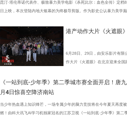
洪蕾、施予斐、景如洋、李奕臻、赖赖、葛依萱、王奕彤、马睎悦、邹霞
护法”，哪种抗阻运动有助于预防高血压？日常护糖又有哪些小妙招？ 从
接踵而至的凶杀事件，将杰丝拖入一个无法逃脱的恐怖轮回——她必须反
的压力可想而知。 不过，好消息是，在上一场与南通队的比赛中，泰州
昆汀·塔伦蒂诺代表作、极致暴力美学电影《杀死比尔：血色全传》定档8
佐藤健特别出演，艾米、雪野、蔡
命的设定，为观众带来一场新鲜刺激
桐侥、张娣主演，张琪、房岩、邓月平、CHANYA、许君聪、门腔、冯
人的深夜困扰，到女性经期健康课，再到“三高刺客”的层层现身，国医少
历同一段噩梦，而每一次循环都隐藏着更深的真相…… 而在同步释出的
明显回升，以1:0赢下了这场“宿命对决”，继上届决赛后再度战胜对手。
日上映，本次登陆内地大银幕的为终极导剪版。作为影史公认暴力美学巅
阳靖、张继聪、欧阳万成友情出演
杰森·斯坦森硬核暴击贴脸输出 密
唐香玉、李明远、苗溢伦、鄂靖文、AVANTGARDEY、张美娥、那迪、
将会收获哪些生活里的健康智慧？锁定本期节目，今晚21:10江苏卫视、a
报中，杰丝手持染血利斧站立于邮轮甲板之上，脚下猩红海面如同镜像般
南通队上下兴奋异常。打进制胜一球的吴硕涛表示：“我们前几场的战绩
作，影片承载着几代影迷的情怀与执念，此次《杀死比尔：血色全传》重
七、洪蕾、施予斐、景如洋、李奕
厮杀”版预告中，杰森·斯坦森孤身
别出演，由深圳电影制片厂有限公司、星辉海外有限公司、上海猫眼影业
枝播出。更多身体发出的“小信号”，等你一起揭晓！
出另一个自己。上下颠倒的人物构图与血色海面形成强烈的视觉冲击，不
好，急需要一场翻身仗，大家都咬着牙、拼着一股劲，就是一定要拿下这
档，大银幕原汁原味展现昆汀·塔伦蒂诺导演对影片的原初创想，更收录
霞、崔桐侥、张娣主演，张琪、房岩
堵与追杀，以凌厉身手展开绝地反
港产动作大片《火遮眼
公司、中国电影产业集团股份有限公司、QUAK LIMITED、深圳乐丰投
现出影片浓烈的悬疑惊悚氛围，也暗示着故事中不断重复、永无止境的循
球！” “泰州发布”则用“一场久违的胜利”来形容这场关键战，并点赞道：“
独家动画片段、上下篇章合映，一站式呈现酣畅淋漓的复仇狂宴。 微信
勉恒、唐香玉、李明远、苗溢伦、鄂靖
追逐、持刃肉搏、贴脸爆头等动作
有限公司、未来资本投资管理有限公司、小艾科技有限公司、STEAM RO
命。海报上方“越挣扎 越循环”的标语更进一步点明影片核心主题，当命
分拼出了血性，拼出了骄傲，更拼出了球迷心中的希望。”那么，面对联
_20260702101109.jpg 影史暴力美学巅峰终极导剪版 首登内地大银幕 
冯禧特别出演，由深圳电影制片厂
搭配快节奏的镜头调度，让影片的
HK LIMITED、大喜市影视文化（山西）有限公司、华艺视界（深圳）影
重复，每一次试图逃离的努力，都可能成为下一次循环的起点。 电影《
名垫底的镇江队，泰州队能否继续上演“冠军泰”归来的好戏？ “穷”则思变
汀最具代表性的传奇作品，《杀死比尔》系列自问世以来，便凭借极致的
业有限公司、中国电影产业集团股份有
动作明星之一，杰森·斯坦森凭借
6月28日、29日，由安乐影片有
限公司、万维仁和（北京）科技有限责任公司、深圳大自在创意文化有限
轮》将于7月17日全国上映。这个夏天，一同登上“埃俄罗斯”号，开启命
江队官宣调整教练团队 镇江队什么时候能收获第一场胜利，已然成为新
美学、引领潮流的符号化风格、极具张力的复仇叙事封神影坛，成为跨越
资管理有限公司、未来资本投资管理
经典银幕硬汉形象，其干净利落的
作大片《火遮眼》在北京迎来全国
司、深圳市八合里投资有限公司、北京高兴文化传媒有限公司、深圳市禧
回！
“苏超”最大的悬念！ 目前，常规赛已经过半，镇江队却只收获了0胜6负
余年的不朽经典，是无数影迷心中的必刷神作。昆汀将中国武侠片、剑戟
ROOD HK LIMITED、大喜
花板”。这部限制级猛片不仅延续
细节，并感谢观众对影片的支持和
宝有限公司、比高集团控股有限公司、广东猿能量体育发展有限公司出品
绩，排名积分榜倒数第一的同时，还创造了跨赛季十七连败的尴尬纪录。
西部片等美学完美融合，搭配极致的色彩构图、酣畅淋漓的动作设计、精
影业有限公司、万维仁和（北京）
作为主要场景，在逼仄高压的船舱
作和浓烈情绪的双重输出，直接又
《一站到底·少年季》第二季城市赛全面开启！唐九
辉海外电影有限公司、北京我行文化发展有限公司、天津猫眼微影文化传
谓“穷则思变，变则思通”，7月1日，镇江队宣布调整教练团队，由副领队
配乐卡点、鲜明的角色塑造、极具风格化的镜头调度，打造出独一无二的
限公司、深圳市八合里投资有限公
围攻，将以贴脸搏杀、招招见血的
98%、豆瓣评分7.9、淘票票评分9
月4日惊喜空降济南站
限公司、北京锦橙文化传媒有限公司、晋思拓展有限公司、北京微梦创科
兼任教练员，统筹球队训练、管理工作；特聘德拉甘・斯坦季奇为技术总
风格和质感，影响了后世无数影视创作。 值得一提的是，这部影片与中
月珠宝有限公司、比高集团控股有
也让杰森·斯坦森标志性的暴力美学
影《火遮眼》北京路演现场图-大合影
技术有限公司联合出品。影片将于明日全国上映，“至尊无敌杯”即将盛大
韩崑（kun）担任守门员教练；戴杨负责技术分析。德拉甘·斯坦季奇精
着深厚的缘分。当年影片大量内景戏份均在北京电影制片厂摄影棚搭建摄
当少年热血遇上知识锋芒，一场专属少年的脑力竞技将在今年夏天再度被
品，星辉海外电影有限公司、北京
力全开 海外口碑未映先热 点燃期
卷出动作戏新高度 电影《火遮眼
赛，我们影院见！
文、英语、塞尔维亚语，持欧足联A级教练证书。他与镇江渊源颇深，早
昆汀率剧组在此驻扎拍摄长达三个月，并特邀袁和平出任武术指导，袁家
燃！由科大讯飞AI学习机独家冠名的江苏卫视《一站到底·少年季》第二
传媒有限公司、北京锦橙文化传媒
身亡后，贴身保镖科尔·里德被栽
的巅峰对决，一招一式不留退路，
2017年就担任镇江华萨文旅足球俱乐部（中乙）职业队第一助理教练，
演“疯狂88人”，并联合一众中方人员、华人影人协同创作。追溯创作根源
式启动选手招募。作为全国青少年益智科普答题节目标杆，新一季节目在
科网络技术有限公司联合出品。影
捕，也为了查明真相、替老板复仇
听冲击。北京路演现场，观众称赞