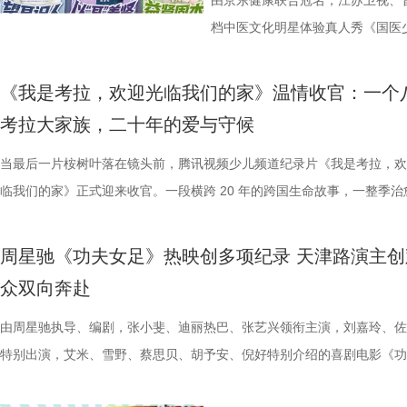
分，凭借净胜球优势暂列第三位，与排名第二的无锡队也只有2分的差距
数观众心中的烧脑神作。豆瓣评分长年保持在8.5，累计超过百万人打分
注入不竭动力。 产业共振：199
年华的精神角落，「理解」单元将
由京东健康联合冠名，江苏卫视、
本轮无锡队轮空的情况下，宿迁队若能全取三分，将让自己的排名更进一
列豆瓣电影TOP250第191位。从论坛时代到短视频时代，从影迷圈层到
的另一大亮点是1992造梦局的正
形交流、开放互动与轻社交形式，
档中医文化明星体验真人秀《国医少
对此，宿迁队主教练张玉宁却显得十分谦逊，在采访中直言“宿迁是弱队”
观众，这部作品始终保持着惊人的讨论热度——关于结局的解读、循环逻
体，1992造梦局依托丰富多元的
的平台。「大师班」则将邀请顶级
视、ai荔枝播出。本期，国医少年
对任何一个对手都要立足于拼。本赛季开始前，张玉宁曾喊出“进入前八”
推演以及隐藏细节的分析至今仍层出不穷。 影片讲述了单亲母亲杰丝（
化”的全产业链影视生态。街区不
打造专业电影课堂。「工作坊」将
健康、护肾课堂、健康求真等精彩
《我是考拉，欢迎光临我们的家》温情收官：一个
号，当时外界普遍认为宿迁队完成该目标存在不小难度。但随着它接连战
·乔治饰）与一群朋友乘游艇出海游玩，途中遭遇风暴，众人被迫弃船，
后期制作中心、服装道具库、艺人
界，打造专属艺术工坊。这不仅是
单实用的养生妙招值得收藏？答案
考拉大家族，二十年的爱与守候
京队、苏州队、无锡队等传统强队，这支昔日并不被看好的球队一路高歌
一艘名为“埃俄罗斯”号的神秘游轮。这艘游轮早在1930年便已失踪，船
站拍遍”的影视拍摄服务目标。 1
撞。 「参与」单元则将通过「光影
破解“中风谜案” “病发现场探案”
进，正不断上演“霸王归来”的“好戏”。此番坐拥主场之利，宿迁队能乘胜
一人。随处可见的血迹、神秘的指示、接踵而至的凶杀事件，将杰丝拖入
当最后一片桉树叶落在镜头前，腾讯视频少儿频道纪录片《我是考拉，欢
业布局上迈出了坚实一步。潜力榜
视频创作者，开展限时20小时的
活环境、身体表现等线索中抽丝剥
击、连奏凯歌吗？ 常州摇身一变成“常威”，全力冲击四连胜 和宿迁队一
无法逃脱的恐怖轮回——她必须反复经历同一段噩梦，而每一次循环都隐
临我们的家》正式迎来收官。一段横跨 20 年的跨国生命故事，一整季治
质文学IP在盐城落地转化，实现“内
“造梦”的乐趣。 梦的乐园不止光
后，却暗藏健康危机，四人一路推
赛季常州队也给球迷们带来了足够多的惊喜。他们不仅在揭幕战中3:0完
更深的真相。 如今，这部曾陪伴无数影迷深夜研究剧情的经典之作终于
暖的朝夕陪伴，缓缓落下温柔帷幕。节目上线以来，无数家庭被镜头里软
业资源，不仅为街区注入了持续的
年华还以“电影+”为核心设立「生
案结束后，李峰师父结合案例揭秘
届亚军南通队，而且最近三场比赛接连战胜镇江队、盐城队、连云港队，
陆内地影院。相比电脑与手机屏幕，大银幕所带来的沉浸体验将进一步放
爱的考拉、动人的保育故事与专业详实的自然科普深深打动，留下许多触
配套体系。 多方联动：共筑影视生
活烟火气的沉浸式体验。「特色市
座”，一句“我有时候也会”瞬间把
周星驰《功夫女足》热映创多项纪录 天津路演主创
三连胜的同时，稳居积分榜第四位，从“常宝”摇身一变成为“常威”。 不过
片的悬疑氛围与情绪张力——每一次重复出现的场景、每一个细微的伏笔
心的观看回忆。 图片1 (1).jpg 图片2 (1).jpg 一整季萌趣治愈，解锁考拉
秀文学作品的展示平台，更是多方
与生活美学的文化奇遇。「演出快
传授预防口诀和推经点穴降压操，夏
众双向奔赴
下来常州队将迎来“魔鬼”赛程，除了宿迁队之外，将陆续迎战泰州队、徐
一次命运轮回的开启，都将在影院里获得前所未有的震撼呈现。 沉浸式
松弛日常 整部纪录片没有戏剧化冲突，只用纯粹纪实镜头捕捉考拉家族
场，江苏世纪新城集团、中子星影
律互动中点燃欢乐氛围。「全城多
边学边练，陈妍希却忍不住笑称：“
队、无锡队和苏州队，稍有不慎排名或将出现大变化。对此，主教练郑小
验 限定周边引爆收藏热情 首映礼当晚，英皇电影城大堂被精心还原为一
生活，把独一份的“软萌治愈”送到观众眼前。我们认识了一整个性格鲜活
由周星驰执导、编剧，张小斐、迪丽热巴、张艺兴领衔主演，刘嘉玲、佐
议，此举标志着三方将在剧本开发
动，让光影之美成为点亮常熟的景
年团开启“肾气大测评” 新师父刘
终保持着很清醒的认识。“今年各个对手都很强，没有弱队，我们每一场
雾海面”——血色海面上的巨轮正驶向未知真相，仿佛将“埃俄罗斯”号的
拉明星天团：自带贵公子气质、一见到桉树叶就丢掉偶像包袱的园草小叶
特别出演，艾米、雪野、蔡思贝、胡予安、倪好特别介绍的喜剧电影《功
构建可持续发展的影视产业生态。
限公司、常熟市人民政府主办，中
率先开启。夏之光意外获评“夯中之
都赢得很艰难。7月、8月的四场球，对手的积分都比较靠前，我们还是
围从银幕延伸至现实。8位coser化身电影中的核心角色，2位露脸版“杰丝
眼里只有干饭、冲锋像小坦克的食神小九； 一天睡足二十小时、随处皆
足》爆笑热映中。
丰富了活动内涵。都市剧《余音》
意（北京）电影有限公司、中影（
专属“健康测评”，现场笑料不断。