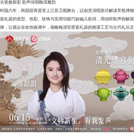
古瓷焕新彩
歌声传唱晚清雅韵
时隔六年，韩甜甜再度登上江苏卫视舞台，以创意演唱形式解读常熟博物
瓷礼器的造型、色彩、纹饰与实用功能巧妙融入歌词，用动听歌声拆解器
律，让观众在欢快曲调中，领略晚清官窑瓷礼器的精湛工艺与古代礼乐文