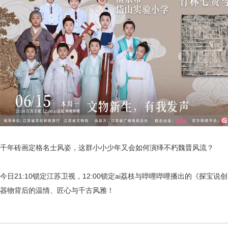
千年砖画定格名士风姿，这群小小少年又会如何演绎不朽魏晋风流？
今日
21:10锁定江苏卫视，12:00锁定ai荔枝与哔哩哔哩播出的《探
器物背后的温情、匠心与千古风雅！