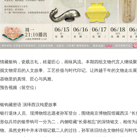
情藏银钩，瓷载古礼，砖凝匠心，画咏风流。本期四组文物代言人继续聚
掘文物背后的人文故事、工艺价值与时代印记。让跨越千年的文物走出展
器物里的真情、匠心与风雅。
预告视频（留空位）
银钩藏密语
演绎西汉纯爱故事
银行退休人员、现博物馆志愿者孙军登台，围绕南京博物院馆藏
西汉
·“
形似兵符的银带钩可一分为二，内侧暗藏
“长毋相忘”的深情铭文，相传
物。虽然史料中并未详细记载二人的过往，孙军依旧结合文物特征与时代