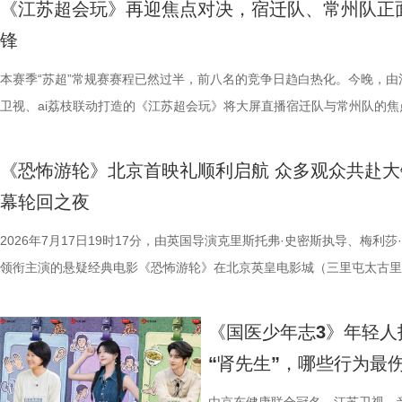
《江苏超会玩》再迎焦点对决，宿迁队、常州队正
视改编价值潜力榜”的发布备受瞩
爱电影、爱生活的人，在常熟的湖
锋
《小说月报》《小说月报·大字版
连接的集体体验。 同步发布的主
本赛季“苏超”常规赛赛程已然过半，前八名的竞争日趋白热化。今晚，由
名文学期刊2024年第9期至2025
步路线“雄鹰线”为灵感、以“雕刻
卫视、ai荔枝联动打造的《江苏超会玩》将大屏直播宿迁队与常州队的焦
影视改编潜力的佳作，旨在为影视
线路相映成趣，将为观众打开一条
决，小屏同步直播南通队VS扬州队的比赛。主持人李响、解说员洪超将
接的桥梁。 第二届“中子星·小说
市生活相融共生的别样魅力。 银幕
袂为大家带来比赛的精彩解读。目前，在积分榜上，宿迁队与常州队同积
复评阶段共有18篇作品入围，涵
湖光嘉年华下属的「观看」单元，
《恐怖游轮》北京首映礼顺利启航 众多观众共赴大
分，宿迁队凭借净胜球优势排名第三。这场比赛的胜负走向，将直接决定
团的深入研讨与审慎评议，最终9
性与商业性的展映片单。不仅如此
幕轮回之夜
球队的排名位次。 大胜无锡士气高涨，宿迁主场静候强敌 “苏超”上一个
终评的9篇作品分别为： 活动现
深度融合常熟的自然肌理与人文底
日，最精彩的对决当属宿迁队客场挑战无锡队。最终，宿迁队反客为主，
2026年7月17日19时17分，由英国导演克里斯托弗·史密斯执导、梅利莎
动总策划及推介人、著名编剧、导
观众在不同的自然与文化场域中，
高驰的梅开二度，以4:2战胜无锡队，终结对手不败金身。这场胜利，让
领衔主演的悬疑经典电影《恐怖游轮》在北京英皇电影城（三里屯太古里
介。他结合市场前景与创作经验，
影片，都将通过公益放映形式开放
全队上下士气高涨。进球功臣高驰表示，这场比赛队友们的发挥都十分出
举办“一起登船坠入循环”主题首映礼。300名影迷齐聚一堂，共同见证了
及影视化潜力，为后续的IP孵化
将举办“拾光之约荣誉典礼”，邀请
在他看来，无锡队是综合实力很强的队伍，自己和队友只能全程依靠高强
被全球影迷奉为“无限循环题材鼻祖”的影片首次登陆内地大银幕。 17年
引。 第二届“中子星·小说月报影
以“回望十年光影、致敬同行伙伴、
《国医少年志3》年轻人
动和顽强拼抢创造进攻机会。“这份来之不易的胜利，离不开每一名队友
登内地大银幕 百万人认证必看神作 自2009年问世以来，《恐怖游轮》
文学与影视跨界探索的深度回望，
及“拾光伙伴”的同时，回望中国电
“肾先生”，哪些行为最
力付出。”高驰表示。 目前，在积分榜上，宿迁队与常州队、苏州队同积1
精妙绝伦的叙事结构、层层递进的悬疑反转以及令人细思极恐的结局，成
耕优质文本，期待更多好故事从这
一个黄金时代的篇章。 每一次思想