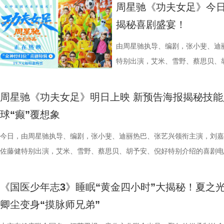
心态，一场场打、一场场做准备。”郑小田说道。 那么，究竟是宿迁队继
位蒙面版“杰丝”穿梭于人群之间，让现场观众仿佛置身于循环之中。 现
席睡眠官笑哥； 当年四处示爱、如今佛系养老的Happy； 曾经霸气护树
要取景地，通过影像语言展现盐城
传部、常熟高新技术产业开发区、常
号？刘兰英师父带领国医少年团通
周星驰《功夫女足》今日
卫“项羽故里”的荣光，还是常州队迎来创纪录的四连胜？今晚19:30，锁
影迷准备了极为丰富的限定周边。精美工艺海报上，杰丝手持染血利斧站
动给后辈让道的Edison； 16 岁优雅美人Alice，专属树叶糊配奶粉的老
了“剧有料”分享活动，邀请陈宇、
至18日，以拾光为名，赴光影之
传授养耳、护肾的实用小妙招。高卿
揭秘喜剧盛宴！
卫视、ai荔枝《江苏超会玩》，悬念即将揭晓，让我们一起为家乡球队加
邮轮甲板之上，脚下猩红海面如同镜像般倒映出另一个自己。看似平平无
日常； 还有黏着妈妈不肯独立的“妈宝”洋葱头。 图片3.jpg 图片4 (1).jpg
张楚、老藤等业内大咖，围绕“什么
趣的互动中，大家也对肾脏健康有
彩！
游轮舷窗画面明信片，用手掌摁住再放开，竟在黑漆漆的舷窗中浮现另一
戳中全网可爱画面至今历历在目：慢吞吞啃叶子时微醺的小脸、从树上笨
达观众”的主题展开深入探讨，围
身“肾先生”代言人 什么习惯最伤
由周星驰执导、编剧，张小斐、迪
掌，似乎有人试图呼救。电影中经典的“Go to Theater（剧院等你）”镜
落的笨拙身形、搬新家后被雌性邻居包围荷尔蒙爆棚的小叶子，还有洋葱
花。 随着盐城师范学院青年影视
持人，与“肾先生”展开一场爆笑访
特别出演，艾米、雪野、蔡思贝、
化为透卡和斧头透扇，观众可在任何地方透过透卡回到“埃俄罗斯号”的洗
一次离开妈妈，独自和哥哥姐姐相处时慌张又懵懂的模样。无数观众被这
地的揭牌，盐城在影视人才培育方
识肾脏健康。 随后，刘兰英师父
足》发布“众神经归位”喜剧特辑和
里，仿佛也在呼吁观众都进入影院完整感受这部影片的精妙。表面上显示
加修饰的可爱治愈，在快节奏生活里，从考拉慢节奏日常中寻得片刻喘息
学、影视、文旅等多方资源，将有
法。陈妍希挑战养生饮品，喝出“痛
影官宣至今，收获了大量网友的关注
周星驰《功夫女足》明日上映 新预告海报揭秘技能
神秘人的徽章，撕开后竟显露女主角杰丝的面容，观众们也收获了惊喜体
幕里满是“看完瞬间抚平内耗”“考拉过上了我想过的生活”的走心留言。 图
有全国影响力的影视文化高地和文
不留情，高卿尘体验后直呼“一下子
众顶尖球队即将展开一场前所未有
球“癫”覆想象
似乎和刚进入第一轮循环的杰丝一起揭露了神秘人的身份。此外，现场还
5.jpg 图片6 (1).jpg 藏在桉树叶下的深情，读懂万物共通的温柔 如果说
单实用的养肾方法，等待国医少年
直接拿了地狱难度剧本？！对手各
集章活动，影迷们踊跃参与，将这份独特的“登船凭证”珍藏带回家。 大
节目出圈密码，贯穿全季的亲情羁绊、双向守护，则是戳中千万女性家庭
今日，由周星驰执导、编剧，张小斐、迪丽热巴、张艺兴领衔主演，刘嘉
边玩边学 护肾求真挑战正式开启
一环套一环……她们能否靠功夫在
浸观影 首批观众口碑出炉 19时17分，随着影厅灯光渐暗，这场等待了1
的情感内核。观众们被片中细腻情感深度共情，尤其是洋葱头断奶独立的
佐藤健特别出演，艾米、雪野、蔡思贝、胡予安、倪好特别介绍的喜剧电
搭配等内容，为大家分享实用健康
启为期五天的全国路演，主创团队
“登船”仪式正式开启。200余名观众在大银幕上沉浸式体验了这场无处可
段，成为全片情绪高光。考拉妈妈Hana整日背着幼崽，即便负重疲惫，
《功夫女足》发布“来吧！出招！”版预告及“坐等开场”版海报，并将于明
“场外热线”，隔空支招默契十足，
度交流，倾听最新鲜、最真
轮回噩梦。漆黑封闭的影厅完美贴合了游轮孤立无援的压抑氛围，环绕音
分开后仍隔着围栏不停呼唤、四处寻觅的模样，完美复刻人间父母“想放
式上映。随着“至尊无敌杯”赛事进入倒计时，来自世界各地的顶尖球队高
验了针灸调理，在轻松欢乐的氛围
戏，脑洞大开点燃爆笑赛事 
《国医少年志3》睡眠“黄金四小时”大揭秘！夏之
海风、空荡走廊的脚步声、细碎琴音尽数放大。海面风暴来袭时的压迫感
舍不得”的矛盾心绪。还有20年前远渡重洋的老祖宗淘淘，克服物种繁育
结，一场融合功夫奇招与绿茵较量的爆笑视听盛宴即将拉开帷幕。影片讲
观耳识健康，再到“肾先生”国医讲
辑中，周星驰导演那原汁原味的无
卿尘变身“摸脉师兄弟”
轮内部空旷幽深的窒息氛围，在大银幕与环绕声的加持下被极致放大。 “
限，诞下全球唯一海外存活考拉双胞胎，保育员青姐二十余年与它“相爱
“至尊无敌杯”开赛在即，一众顶尖球队即将展开一场前所未有的巅峰对决
些容易被忽视的身体提醒？锁定今晚2
情投入，在一次次的尝试中挖掘自