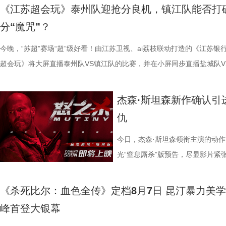
早已成为经得住时间考验的作品。“十多年之后依然新奇的无限嵌套循环
树叶；野外考拉单胎进化逻辑、野外栖息地危机、迁地保护野外复壮长远
星驰导演的电影素以天马行空、充满脑洞著称，他总能在看似荒诞的设定
走廊”，“钝刀割肉”“疼到眼前一黑”等真实描述，让夏之光、高卿尘震惊不
机会，还是一场迟到了17年的大银幕之约。 从论坛时代到短视频时代，
胜。第二大看点则聚焦于原汁原味
《江苏超会玩》泰州队迎抢分良机，镇江队能否打
构，经典真的永远不过时。” 上映前夕，影片超前点映已在全国率先开启
等专业知识，都通过日常饲养场景自然输出。孩子看得津津有味，家长也
建出自洽而动人的世界观，将日常细节转化为极具戏剧张力的笑料，同时
李雅娟分享自己的痛经经历，陈妍希也提醒大家多理解女性经期状态。痛
迷圈层到大众观众，这部作品始终保持着惊人的讨论热度。关于结局的解
看，电影依然保留着那种荒诞中透
分“魔咒”？
批观众纷纷在社交平台分享观后感：“大银幕太震撼了”“细节多到头皮发麻”
完整野生动物保育知识，真正实现看纪录片的同时完成自然启蒙。 图片11.
对人物成长与团队精神的深刻观照。想必《功夫女足》也延续了这一创作
的“忍忍就好”吗？ 杭州市中医院中医妇科主任医师马景师父通过黑巧克
循环逻辑的推演以及隐藏细节的分析至今仍层出不穷。如今，这部曾陪伴
路的台词设计层出不穷，力求让观
完立刻想二刷”。这些评价也印证了一个事实——《恐怖游轮》不仅属于
图片12 (1).jpg 一场双向奔赴的陪伴，节目完结但故事未完待续 上线至
因，他将功夫足球的舞台拓展至全球性赛事，风格迥异的多国队伍轮番登
红汤、暖宝宝等日常话题，带领国医少年团破解痛经护理误区。高卿尘凭
影迷深夜研究剧情的经典之作终于首次登陆内地影院。相比电脑与手机屏
今晚，“苏超”赛场“超”级好看！由江苏卫视、ai荔枝联动打造的《江苏银
生活细节的独特解构。 与
十七年，它同样属于今天。豆瓣8.5分、超百万人评分的成绩，让它成为
数粉丝自发蹲守更新、记录每只考拉生日，把考拉当成生活里温柔精神寄
各种稀奇古怪的招数与功夫绝技混搭碰撞。如此多样的元素，在周星驰手
活经验答对师父问题，被夸“适合学妇科”，意外找到新赛道。除了常见的
大银幕所带来的沉浸体验将进一步放大影片的悬疑氛围与情绪张力。每一
超会玩》将大屏直播泰州队VS镇江队的比赛，并在小屏同步直播盐城队V
的大胆突破。第三大看点则是功夫
留名的经典，而首次登陆内地大银幕，则让它拥有了全新的生命。 《恐
有人每周奔赴园区只为远远看一眼心爱考拉，有人为每只小家伙剪辑专属
但不显凌乱，反而因独特的喜剧逻辑而妙趣横生，让人期待他如何延续一
误区，师父还会现场教学哪些缓解痛经的按揉方法？ 3、从“盐”值刺客到升
复出现的场景、每一个细微的伏笔、每一次命运轮回的开启，都将在影院
州队、无锡队VS宿迁队、徐州队VS南京队的三场焦点对决。主持人李响
统的功夫招式与绿茵竞技巧妙交织
轮》正在全国院线热映。风暴已至，轮回开启。那艘名为“埃俄罗斯”号的
频，屏幕内外，一场人与考拉、平台与家庭的温柔双向陪伴悄然成型。 
疯狂创意，将足球竞技、各路奇招与喜剧包袱熔于一炉，创造出别具一格
公堂，三高风险藏不住了 三高离年轻人很远吗？本期节目中，国医少年
得前所未有的震撼呈现。 百万人认证必看神作 大银幕揭开轮回真相 《恐
老搭档夏宇翔一起，为大家带来本轮赛事的精彩解读。目前，在积分榜上
思。传球、防守与射门在此处演化
杰森·斯坦森新作确认引
游轮上的秘密，正等待更多观众走进影院揭晓。
的故事走到了尾声，但属于考拉的生活永远没有休止符。长隆的桉树林依
幕奇观。 在电影《功夫女足》中，周星驰的脑洞或许更体现在角色塑造
了一堂“三高健康课”。预防高血压环节，李峰师父通过“身体信号盲盒”带
轮》豆瓣评分长年保持在8.5，超百万观众评价打分，位列豆瓣电影 TOP2
州队2胜3负位列第十，镇江队则六战皆墨排名倒数第一。对两支球队而
有认知的奇幻设定，不仅展现了女
仇
日鲜活，八代考拉大家族在这片专属家园里自在吃喝、安然休憩，而横跨
编排上。影片中，女足队员们性格迥异，彼此间的摩擦反而成为戏剧张力
认识高血压风险，陈妍希“屡屡中招”，高卿尘感叹“姐姐，这节目来的真值
第 191 位。相比单纯依靠反转取胜的悬疑片，《恐怖游轮》将时间循环
场比赛既是荣誉之战，更事关常规赛后半段的走势，双方势必将拼尽全力
了兼具燃感与爽感的视觉张
国、助力野生考拉种群复壮的保育计划也在稳步推进。 图片15 (1).jpg 
源。夸张技能混搭竞技场面，碰撞出独特的喜剧火花。可以预见，影片将
笑点拉满。含盐量竞猜中，面包、话梅、泡面等常见食物轮番登场，谁才
惊悚、命运寓言与人性剖析巧妙融合，创造出一个逻辑严密却又充满哲学
州队主场不容有失，“冠军泰”盼逆风起势 对泰州队来说，这是一场不容
素的包裹之下，影片最能触动观众
今日，杰森·斯坦森领衔主演的动
14.jpg 我们暂时和这段温柔的线上陪伴挥手作别，可这段旅程带给我们
集笑料中展现一支队伍从摩擦到凝聚的转变，让观众在让观众在欢笑中看
藏最深的“盐”值刺客？随后，高卿尘迎来“摸脉初体验”，认真学习“寸关尺
的故事世界。许多观众在首次观影后往往会立刻开启第二遍、第三遍观看
比赛！ 此前四场比赛，泰州队接连负于徐州队、无锡队、苏州队等传统
四大看点在于接地气的小人物成长
光“窒息厮杀”版预告，尽显影片紧
不会消散，看过考拉母子间的不舍牵挂，读懂保育员二十年默默坚守，了
长和坚持。这份奇思，正是《功夫女足》献给观众的独特惊喜。 电影《
次上手诊脉，现场又紧张又好笑。 高血糖环节则化身趣味公堂，大米粥
为寻找那些隐藏在细节中的线索与答案。 在今日发布的定档预告中可以
仅在扬州身上全取三分，表现可以用差强人意来形容。究其原因，在于泰
她们在面对强敌和外界施压时，同
与肃杀氛围扑面而来。《怒之杀》
危物种保护的重量后，心底生出对所有弱小生命的温柔与敬畏，会长久留
足》由周星驰执导并编剧，张小斐、迪丽热巴、张艺兴领衔主演，刘嘉玲
瓜、小夜灯接连登场“喊冤”，国医少年团边断案边解锁控糖知识。随后的
影片讲述了单亲母亲杰丝（梅利莎·乔治饰）与一群朋友乘游艇出海游玩
核心阵容的流失。新赛季，泰州队阵中缺少了巴特、樊超等诸多核心球员
真实的脆弱与挣扎，让她们在团队
银幕复仇爽片，在延续其拳拳到肉
《杀死比尔：血色全传》定档8月7日 昆汀暴力美
我们静静期待下一次相逢，再走进这个满是温暖与生机的考拉之家，八代
藤健特别出演，艾米、雪野、蔡思贝、胡予安、倪好特别介绍，赵丽娜、
脂环节，李雅娟自述是高血脂患者，国医少年团开启现场问诊。夏之光一
中遭遇风暴，众人被迫弃船，登上一艘路过的巨大游轮。这艘名为“埃俄罗
心轮换出现断层。如此一来，球队战斗力明显下滑，曾经固若金汤的防守
也更容易让身处现实中的普
爆头的感官冲击，点燃动作片影迷期
峰首登大银幕
大家族的故事仍在继续，我们的故事也是。
靖、张继聪、欧阳万成友情出演，陈旻、李卓媚、秦鹏飞、张天一、孙子
入“问诊”状态，从饮食到作息层层追问，被夸“好专业”。师父现场解锁“三
的游轮早在1930年便已失踪，船上空无一人。随处可见的血迹，神秘的
频出现漏洞。目前，泰州队失球数达9个，仅略少于镇江队的13个，后场
女足》由周星驰执导并编剧，张小
·斯坦森领衔主演，将以生猛复仇