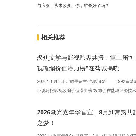
与浪漫，从未改变。你，准备好了吗？
相关推荐
聚焦文学与影视跨界共振：第二届“中
视改编价值潜力榜”在盐城揭晓
2026年8月1日，“翰墨留章·光影追梦”——1992造
小说月报影视改编价值潜力榜”发布会在盐城经济技
活动由中国世界电影学会、江苏省作家协会、中共盐
化广电和旅游局、盐城经济技术开发区指导，江苏世
2026湖光嘉年华官宣，8月到常熟
公司、中子星（陕西）影业有限公司、百花文艺出版
之梦！
达文化传媒公司联合主办，盐城师范学院、盐城幼儿