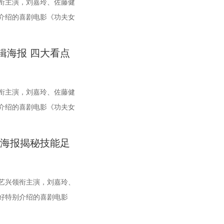
养等领域深化协同，合力
由中国电影产业集团股份有
。对此，主教练郑小田始
大堂被精心还原为一片“迷
十足的“观耳识健康”测试
识了一整个性格鲜活的考
衔主演，刘嘉玲、佐藤健
套活动也同步展开，进一步
影产业有限公司、中影创
有弱队，我们每一场比赛
将“埃俄罗斯”号的神秘氛
雅娟、高卿尘也纷纷迎来
偶像包袱的园草小叶子；
介绍的喜剧电影《功夫女
举行，该剧将以盐城为主
限公司、中共常熟市委宣
比较靠前，我们还是要放平
色，2位露脸版“杰丝”与6
还有哪些细节藏着健康信
足二十小时、随处皆床的首
风情。 当天下午，还举办
限公司承办。 8月14日
么，究竟是宿迁队继续捍
身于循环之中。 现场还为
节了解身体状态，并现场
py； 曾经霸气护树、主
辑海报 四大看点
谭凯、韩浩月、贾轶群、
让我们与电影同行。
？今晚19:30，锁定江苏
杰丝手持染血利斧站立于
吴彦祖”名场面，轻松有
，专属树叶糊配奶粉的老年养生
故事要穿越多少关隘才能抵
们一起为家乡球队加油喝
个自己。看似平平无奇的
肾课堂欢乐开讲，夏之光化
 图片4 (1).jpg 那些
合发展碰撞出思想的火
漆的舷窗中浮现另一只手
其实是误区？夏之光变身主
醺的小脸、从树上笨拙滑
衔主演，刘嘉玲、佐藤健
、盐城幼专校外总部实训基
ter（剧院等你）”镜面镜头
的情景演绎带大家重新认
的小叶子，还有洋葱头第
介绍的喜剧电影《功夫女
。此次活动有效整合了文
“埃俄罗斯号”的洗手间
、健肾小动作和日常养护方
模样。无数观众被这份不
，并于今日正式上映。电
地盐城，助力盐城打造具
的精妙。表面上显示蒙面
范补肾手法时“下手”毫
日常中寻得片刻喘息，弹
尊无敌杯”开赛在即，一
告海报揭秘技能足
众们也收获了惊喜体验，
堂笑点不断。还有哪些简
活”的走心留言。 图片
时的功夫女足队员们开局
身份。此外，现场还设有
真挑战欢乐升级，护肾知识
万物共通的温柔 如果说萌态是
也在层层施压，赛场诡计
”珍藏带回家。 大银幕沉
护肾食材、养肾动作和中药
是戳中千万女性家庭观众
？影片今日公映，并将开
艺兴领衔主演，刘嘉玲、
渐暗，这场等待了17年的
，夏之光化身高卿尘的
是洋葱头断奶独立的片
面会，与首批观众进行深
好特别介绍的喜剧电影
式体验了这场无处可逃的
后，陈妍希、高卿尘还体
崽，即便负重疲惫，孩子
 周星驰片场高能讲
”版海报，并将于明日正