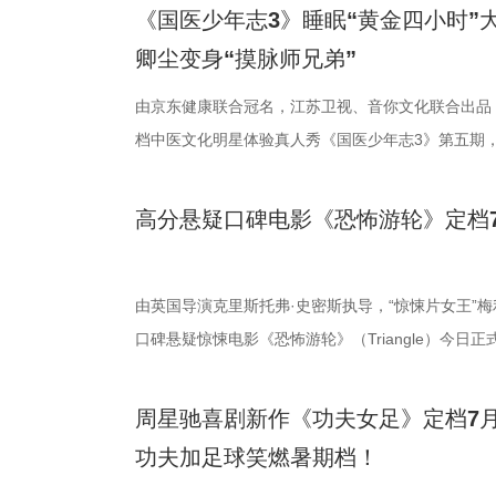
轮回噩梦。漆黑封闭的影厅完美贴合了游轮孤立无援
验了针灸调理，在轻松欢乐的氛围中收获更多养生知
分开后仍隔着围栏不停呼唤、四处寻觅的模样，完美
戏，脑洞大开点燃爆笑赛事 在今日发布的“
式上映。随着“至尊无敌杯”赛事进入倒计时，来自世
《国医少年志3》睡眠“黄金四小时”
海风、空荡走廊的脚步声、细碎琴音尽数放大。海面
观耳识健康，再到“肾先生”国医讲堂和护肾求真挑战
舍不得”的矛盾心绪。还有20年前远渡重洋的老祖宗
辑中，周星驰导演那原汁原味的无厘头幽默再度席卷
结，一场融合功夫奇招与绿茵较量的爆笑视听盛宴即
卿尘变身“摸脉师兄弟”
轮内部空旷幽深的窒息氛围，在大银幕与环绕声的加持
些容易被忽视的身体提醒？锁定今晚21:10江苏卫视
限，诞下全球唯一海外存活考拉双胞胎，保育员青姐
情投入，在一次次的尝试中挖掘自身更多可能。周星
“至尊无敌杯”开赛在即，一众顶尖球队即将展开一场
影院观看《恐怖游轮》的体验，确实要比以前在电脑
年志3》，更多关于护肾与健康生活的答案，等你一
杀”，从初见胆怯到晚年细心照料，一整本泛黄饲养
用标志性的无厘头表演为演员打开思路，从节奏把控
此时的女足队员们开局直接拿了地狱难度剧本？！对
由京东健康联合冠名，江苏卫视、音你文化联合出品
果还是相应的沉浸感，都令我感慨‘这票补得值’。”
羁绊。 图片7.jpg 图片8 (1).jpg 除了园内朝夕
反复调整，帮助全组迅速进入“星”式喜剧状态，将其
在层层施压，赛场诡计一环套一环……她们能否靠功
档中医文化明星体验真人秀《国医少年志3》第五期，将
观众表示：“全程没有突兀的jump scare，却让每
洲溯源。20 年前护送考拉来华的保育专家、澳洲本
个镜头。三位主演亦坦言，星爷的无厘头喜剧风格极
我们拭目以待！ “坐等开场”版海报.jpg 技能足球
卫视、ai荔枝播出。本期，国医少年团将从睡眠难题
意。全场影迷屏息观影、情绪同频，这种集体沉浸式
两地守护者回望当年并肩种树、改造家园的岁月。澳
导与演员突破自我的碰撞，令人对影片期待
电影《功夫女足》脑洞大开，将功夫与足球融合成一
解锁一堂贴近打工人、女性群体和年轻人日常生活的
高分悬疑口碑电影《恐怖游轮》定档7
氛围格外真实。” 影片结束后，不少观众仍在影厅内
考拉濒危的现实镜头，搭配长隆迁地保护的二十年实
的“今日开赛”版海报中，功夫女队全员集结，飒爽英
全新世界。在这里，比赛不再是常规的体力与战术较
忍、吃得咸、糖分高，这些看似普通的小问题，背后
反转惊到，时隔多年坐在大银幕重看，完全是两种感
园区，升华为跨越国界、守护同一物种的共同初心。
核武器，散发着一股来势汹汹的气势，似乎随时准备
奇招的碰撞。今日发布的“来吧！出招！”版预告中，“
1、睡眠难题引共鸣，夏之光摸脉“开挂” “好烦又睁
烧脑反转，而是一整套严丝合缝的循环叙事，越品越
考拉、中澳保育同行三重情感线，让观众看见：爱不
氛围，搭配热血功夫元素，展现出周星驰作品里特有
队员们开局就闯入大型高手内卷现场。参赛各队绝活
宇宙用一首改编曲《若是睡眠还没来》唱出失眠人的
由英国导演克里斯托弗·史密斯执导，“惊悚片女王”梅
分享道。还有观众感叹：“在电脑上看过无数遍，但
图片10 (1).jpg 图片9.jpg 以纪实为载体，藏在
围。这场各路奇人爆笑集结的奇幻赛事，必将为观众
美瞳大法把控全场，珊瑚队巨人射门输出攻击力拉满...
尘纷纷认领睡眠困扰，李雅娟一句“我睡眠超过八小时
口碑悬疑惊悚电影《恐怖游轮》（Triangle）今日正
的画面完全变了一个模样。” 越挣扎越循环 暑期档最“
愈之外，节目始终坚守专业科普底色，把冷门考拉知
燃爽功夫对决的高能体验。 周星驰脑洞全
空，难题一波接着一波袭来，一场欢乐“大乱斗”就此
慕不已。睡不着、睡不醒、半夜醒来难再入睡，原来
上映，并同步释出定档海报及定档预告。《恐怖游轮》
所写——“越挣扎，越循环”，当命运开始重复，每一
懂内容，成为无数家长首选亲子自然教育素材。镜头
大看点 纵观整部影片，其所展现出的多重
手和层出不穷的圈套，这支内忧外患的“奇兵”能否在
题。 本期节目，北京中医药大学中医学院党委书记
借精妙绝伦的叙事结构、层层递进的悬疑反转以及令
周星驰喜剧新作《功夫女足》定档7月
能成为下一次循环的起点。不少首批观众在观影后纷
育硬核体系，早在考拉落地十年前便布局四大桉树基
核，无疑构成了吸引观众的核心亮点。第一大看点便
肋？预告悬念感十足，令人对正片走向倍感好奇。 同
学院院长的李峰师父从摸脉切入，开启一堂轻松又实
无数观众心中的烧脑神作。影片豆瓣评分高达8.5，
功夫加足球笑燃暑期档！
悚片”“值得反复细品”。有观众评价道：“看似是时空
株桉树，每日供应上千斤新鲜枝叶，根据粪便状态精
怀。作为无数影迷心中的喜剧标志，周星驰再度执导
报则以强烈的反差感抓人眼球。大家姿态惬意潇洒，
场给成员们摸脉判断状态，不仅说得头头是道，还获
无数影迷奉为“人生必看的悬疑电影之一”。 【7.1M