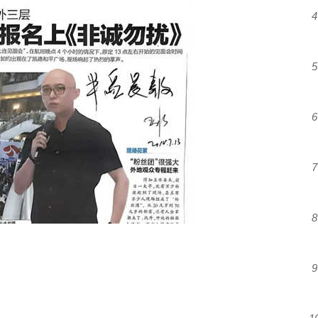
4
5
6
7
8
9