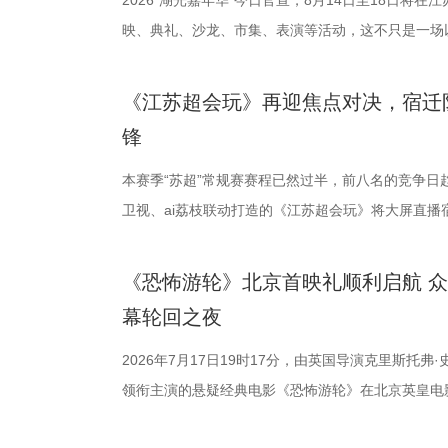
活动当天，众多知名编剧、导演、作家、行业专家、
2026“湖光嘉年华”今日官宣，8月14日至18日将
人齐聚一堂，共同见证文学与影视两大艺术形态的深
映、典礼、沙龙、市集、表演等活动，这不只是一场
了一场关于IP价值转化与产业生态构建的思想盛宴。
由此开启的一场夏日约会。湖光嘉年华以“拾光之约 
作，点亮IP改编新航向 作为本次活动的核心环节，第
「观看」「典礼」「理解」「生活」「参与」五大主
《江苏超会玩》再迎焦点对决，宿迁
视改编价值潜力榜”的发布备受瞩目。该榜单经过严
爱电影、爱生活的人，在常熟的湖光山色中，共同完
锋
《小说月报》《小说月报·大字版》《小说月报原创
连接的集体体验。 同步发布的主视觉海报与主题活
名文学期刊2024年第9期至2025年第12期上刊载的
步路线“雄鹰线”为灵感、以“雕刻现在 飞向未来”为
本赛季“苏超”常规赛赛程已然过半，前八名的竞争日
影视改编潜力的佳作，旨在为影视行业输送优质文本
线路相映成趣，将为观众打开一条光影与现实交织的
卫视、ai荔枝联动打造的《江苏超会玩》将大屏直播
接的桥梁。 第二届“中子星·小说月报影视改编价值潜
市生活相融共生的别样魅力。 银幕内做电影美梦，银幕
决，小屏同步直播南通队VS扬州队的比赛。主持人
复评阶段共有18篇作品入围，涵盖短篇、中篇、科
湖光嘉年华下属的「观看」单元，将精选中外经典电
袂为大家带来比赛的精彩解读。目前，在积分榜上，
《恐怖游轮》北京首映礼顺利启航 
团的深入研讨与审慎评议，最终9篇作品脱颖而出，成
性与商业性的展映片单。不仅如此，展映还将因地制
分，宿迁队凭借净胜球优势排名第三。这场比赛的胜
幕轮回之夜
终评的9篇作品分别为： 活动现场，主办方为上榜作
深度融合常熟的自然肌理与人文底蕴，在常熟的湖光
球队的排名位次。 大胜无锡士气高涨，宿迁主场静候强
动总策划及推介人、著名编剧、导演陈宇对上榜作品
观众在不同的自然与文化场域中，获得前所未有的沉
日，最精彩的对决当属宿迁队客场挑战无锡队。最终
2026年7月17日19时17分，由英国导演克里斯托弗
介。他结合市场前景与创作经验，深度剖析了每部作
影片，都将通过公益放映形式开放预约，借此让电影
高驰的梅开二度，以4:2战胜无锡队，终结对手不败
领衔主演的悬疑经典电影《恐怖游轮》在北京英皇电
及影视化潜力，为后续的IP孵化与影视改编提供了专
将举办“拾光之约荣誉典礼”，邀请幕前幕后电影人，
全队上下士气高涨。进球功臣高驰表示，这场比赛队
举办“一起登船坠入循环”主题首映礼。300名影迷齐