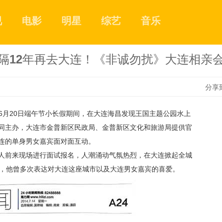
视
电影
明星
综艺
音乐
隔12年再去大连！《非诚勿扰》大连相亲
分享
6
月
20
日端午节小长假期间，在大连海昌发现王国主题公园水上
1
同主办，大连市金普新区民政局、金普新区文化和旅游局提供官
连的单身男女嘉宾面对面互动。
人前来现场进行面试报名，人潮涌动气氛热烈，在大连掀起全城
2
，他曾多次表达对大连这座城市以及大连男女嘉宾的喜爱。
3