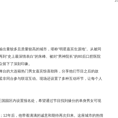
1
输出量较多且质量较高的城市，堪称
“明星嘉宾生源地”。从被同
到“史上最深情表白”的朱峰、被封“男神院长”的
80
后口腔医院
众留下了深刻印象。
舞台的大连籍热门男女嘉宾惊喜助阵，分享他们节目之后的故
孟非同台参与联谊互动。现场还设置了多种互动环节，让每个人
王国园区内设置报名处，希望通过节目找到缘分的单身男女可现
；
12
年后，他带着满满的诚意和期待再次归来。这座城市的热情