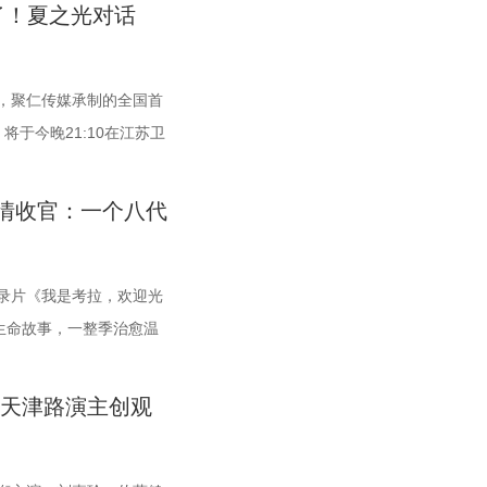
的圆满落幕不仅是对过往
线，在表彰“拾光影人”
友只能全程依靠高强度跑
地大银幕。 17年经典首
了！夏之光对话
点。未来，榜单将持续深
物足迹，共启中国电影下
，离不开每一名队友的全
以来，《恐怖游轮》便凭借
为影视产业的高质量发展
梦的更深处 作为湖光嘉
常州队、苏州队同积12
细思极恐的结局，成为无
影视文旅新地标 本次活动
列活动。「沙龙」将以环
队也只有2分的差距。在
累计超过百万人打分，位
，聚仁传媒承制的全国首
短剧之城”建设的核心载
提供一个全方位交流学习
让自己的排名更进一步。
频时代，从影迷圈层到大众
于今晚21:10在江苏卫
起“创作—拍摄—制作—孵
场，以大师公开课形式，
直言“宿迁是弱队”，面
结局的解读、循环逻辑的
谜案”，还将解锁望耳识
实景拍摄基地，还配套了
坊的形式，拓宽创作边
曾喊出“进入前八”的口
述了单亲母亲杰丝（梅利莎
区值得警惕？又有哪些简
情收官：一个八代
力于实现“一城千面、一
是一次思想与创造的碰
度。但随着它接连战胜南
暴，众人被迫弃船，登上
现场抽丝剥茧，国医少年团
，标志着盐城在影视文化产
，面向全国遴选优质AI短
看好的球队一路高歌猛
30年便已失踪，船上空无
团化身“健康侦探”，从生
深度融合，将有效推动优
与作品展映，让更多人享受
之利，宿迁队能乘胜追
杀事件，将杰丝拖入一个
。看似平常的生活习惯背
录片《我是考拉，欢迎光
无缝对接。通过导入优质产
乐趣 在电影之外，湖光嘉
四连胜 和宿迁队一样，新
，而每一次循环都隐藏着
终能否锁定真正病因？ 探
国生命故事，一整季治愈温
步完善了区域的影视文旅
法营造兼具电影氛围感与生
在揭幕战中3:0完胜上
剧情的经典之作终于首次登
妍希听得频频“对号入
无数家庭被镜头里软萌可
新篇 本次活动不仅是优
，打造一场融合艺术灵感
盐城队、连云港队，喜提
沉浸体验将进一步放大影
去医院”。随后，师父现场
深打动，留下许多触动人
 天津路演主创观
展的合作盛会。活动现
日活力的舞蹈表演，在音
成为“常威”。 不过，接
、每一个细微的伏笔、每
师”，一本正经带着大家
一整季萌趣治愈，解锁考拉专属
社共同签署了战略合作协
将贯穿全城开展打卡活
陆续迎战泰州队、徐州
震撼呈现。 沉浸式登船体
！” 观耳辨健康，国医少
实镜头捕捉考拉家族的松弛