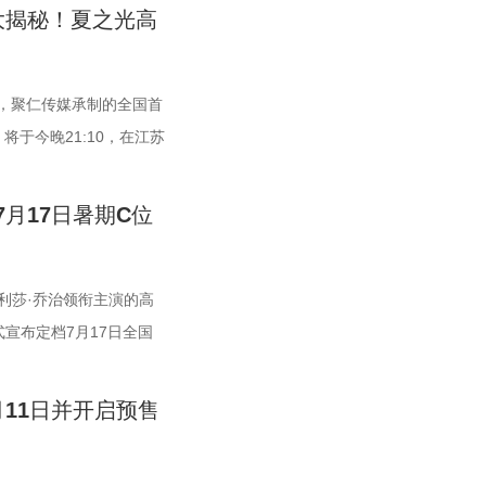
的压抑氛围，环绕音效将
识。 从破解中风谜案，到
复刻人间父母“想放手又
众神经归位”喜剧特
界各地的顶尖球队高燃集
大揭秘！夏之光高
风暴来袭时的压迫感、游
，国医少年团还将解锁哪
淘淘，克服物种繁育极
片场。演员们在拍摄中全
将拉开帷幕。影片讲述了
下被极致放大。 “在电
、ai荔枝播出的《国医少
二十余年与它“相爱相
驰导演也亲自下场示范，
前所未有的巅峰对决！而
上看强多了，无论视听效
起揭晓！
日记写满人与动物的长久
到表情拿捏，逐一拆解、
手各个身怀绝技，外界也
，聚仁传媒承制的全国首
有影迷在映后感叹道。还有
相伴，纪录片还跨越山海奔赴澳
独特的喜剧风格融入每一
夫在绿茵场上逆风翻盘？
于今晚21:10，在江苏
一寸寂静都透着未知的寒
土考拉保育员再度重逢，
具感染力，这场大师级指
各显神通，绿茵对决爆笑开启
、痛经科普到三高调理，
的紧绷感，让影片的恐怖
洲野外栖息地退化、野生
值拉满。 同步曝光
个颠覆想象、高能爆笑的
健康课。睡不着、痛经
月17日暑期C位
驻足讨论。“第一次看是被
践，让这份情感跳出单一
姿气场全开，个个拿着硬
量，而是各个队伍绝技与
究竟藏着哪些身体信号？
受。它厉害的不是单纯的
从考拉母子、奶爸奶妈与
迎战！明亮海报呈现欢快
至尊无敌杯”赛事启动，
眼到夜半”，节目一开场，王
压抑。”一位影迷在现场
分物种，牵挂不分距离。
的荒诞而欢乐的喜剧氛
花样百出：梨花队凭独门
真实心声。陈妍希、高卿
利莎·乔治领衔主演的高
坐在电影院里，那些熟悉
温柔画面里的硬核自然科普 治
奉上一段兼具极致笑料与
...各路对手招式天马行
才能睡够”，更让全场羡
式宣布定档7月17日全国
冷”选择 正如定档海报上
识点转化为老少皆宜的易
开，解锁功夫女足四
展开。面对愈战愈强的对
不少人都有自己的睡眠难
自2009年问世以来便凭
次试图逃离的努力，都可
向观众呈现长隆二十年保
艺术维度与情感内
赛前重塑信任、突破软
，曾任北京中医药大学中医
人细思极恐的结局，成为
11日并开启预售
纷表示“后劲远超普通惊
地，培育16种、三万六千
在于不可替代的周星驰情
步释出的“坐等开场”版海
用的睡眠课堂。夏之光现
累计超过百万人打分，被
悬疑，实则是无法和解的
准调整树种；恒温恒湿专
并编剧，本身就赋予了影
浑身散发一股漫不经心的
得师父肯定。随后，国医
】《恐怖游轮》定档海报_