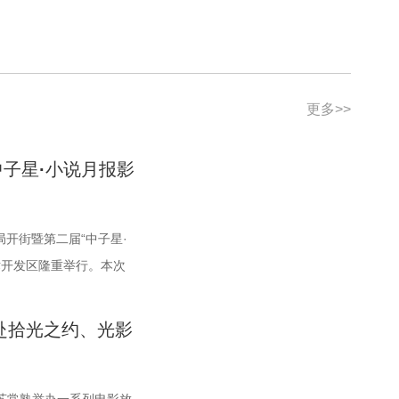
更多>>
子星·小说月报影
梦局开街暨第二届“中子星·
术开发区隆重举行。本次
城市委宣传部、盐城市文
纪新城投资控股集团有限
共赴拾光之约、光影
社、陕西文投（影视）艺
师范高等专科学校协办。