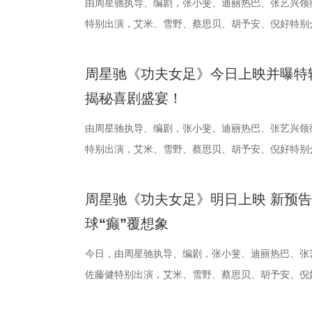
议，此举标志着三方将在剧本开发、IP孵化、人才培
动，让光影之美成为点亮常熟的景色。 湖光嘉年华
队、无锡队和苏州队，稍有不慎排名或将出现大变化
验 限定周边引爆收藏热情 首映礼当晚，英皇电影城
年团开启“肾气大测评” 新师父刘兰英登场，一场趣味
生活，把独一份的“软萌治愈”送到观众眼前。我们认
由周星驰执导、编剧，张小斐、迪丽热巴、张艺兴领
构建可持续发展的影视产业生态。 此外，一系列配
限公司、常熟市人民政府主办，中影江南（苏州）电
终保持着很清醒的认识。“今年各个对手都很强，没
雾海面”——血色海面上的巨轮正驶向未知真相，仿佛
率先开启。夏之光意外获评“夯中之夯”，陈妍希、李
拉明星天团：自带贵公子气质、一见到桉树叶就丢掉
特别出演，艾米、雪野、蔡思贝、胡予安、倪好特别
丰富了活动内涵。都市剧《余音》的开机仪式在现场
意（北京）电影有限公司、中影（文创）北京电影有
都赢得很艰难。7月、8月的四场球，对手的积分都
围从银幕延伸至现实。8位coser化身电影中的核心角
专属“健康测评”，现场笑料不断。 除了耳朵，身体
眼里只有干饭、冲锋像小坦克的食神小九； 一天睡
足》爆笑热映中。
要取景地，通过影像语言展现盐城的城市魅力与人文
传部、常熟高新技术产业开发区、常熟文旅发展集团有
心态，一场场打、一场场做准备。”郑小田说道。 那
位蒙面版“杰丝”穿梭于人群之间，让现场观众仿佛置
号？刘兰英师父带领国医少年团通过耳朵、指甲等细
席睡眠官笑哥； 当年四处示爱、如今佛系养老的Hap
周星驰《功夫女足》今日上映并曝特
了“剧有料”分享活动，邀请陈宇、宋方金、郭现春、
至18日，以拾光为名，赴光影之梦。湖光嘉年华，
卫“项羽故里”的荣光，还是常州队迎来创纪录的四连胜
影迷准备了极为丰富的限定周边。精美工艺海报上，
传授养耳、护肾的实用小妙招。高卿尘现场上演“手搓
动给后辈让道的Edison； 16 岁优雅美人Alice
揭秘喜剧盛宴！
张楚、老藤等业内大咖，围绕“什么是好故事”“一个
卫视、ai荔枝《江苏超会玩》，悬念即将揭晓，让我
邮轮甲板之上，脚下猩红海面如同镜像般倒映出另一
趣的互动中，大家也对肾脏健康有了更多认识。 护
日常； 还有黏着妈妈不肯独立的“妈宝”洋葱头。 图片3.jpg
达观众”的主题展开深入探讨，围绕文学与影视的融
彩！
游轮舷窗画面明信片，用手掌摁住再放开，竟在黑漆
身“肾先生”代言人 什么习惯最伤肾？哪些护肾方式
戳中全网可爱画面至今历历在目：慢吞吞啃叶子时微
由周星驰执导、编剧，张小斐、迪丽热巴、张艺兴领
花。 随着盐城师范学院青年影视创作人才实训基地
掌，似乎有人试图呼救。电影中经典的“Go to Thea
持人，与“肾先生”展开一场爆笑访谈，通过轻松有趣
落的笨拙身形、搬新家后被雌性邻居包围荷尔蒙爆棚
特别出演，艾米、雪野、蔡思贝、胡予安、倪好特别
地的揭牌，盐城在影视人才培育方面也取得了新进展
化为透卡和斧头透扇，观众可在任何地方透过透卡回到
识肾脏健康。 随后，刘兰英师父现场教授补肾穴位
一次离开妈妈，独自和哥哥姐姐相处时慌张又懵懂的
足》发布“众神经归位”喜剧特辑和“今日开赛”版海报
学、影视、文旅等多方资源，将有力推动优质项目落
里，仿佛也在呼吁观众都进入影院完整感受这部影片
法。陈妍希挑战养生饮品，喝出“痛苦面具”；夏之光示
加修饰的可爱治愈，在快节奏生活里，从考拉慢节奏
影官宣至今，收获了大量网友的关注。影片讲述了“至
周星驰《功夫女足》明日上映 新预
有全国影响力的影视文化高地和文旅融合新标杆。
神秘人的徽章，撕开后竟显露女主角杰丝的面容，观
不留情，高卿尘体验后直呼“一下子就通了”，护肾课
幕里满是“看完瞬间抚平内耗”“考拉过上了我想过的生
众顶尖球队即将展开一场前所未有的巅峰对决！而此
球“癫”覆想象
似乎和刚进入第一轮循环的杰丝一起揭露了神秘人的
单实用的养肾方法，等待国医少年团现场解锁？ 求
5.jpg 图片6 (1).jpg 藏在桉树叶下的深情，读懂
直接拿了地狱难度剧本？！对手各个身怀绝技，外界
集章活动，影迷们踊跃参与，将这份独特的“登船凭证
边玩边学 护肾求真挑战正式开启，刘兰英师父围绕
节目出圈密码，贯穿全季的亲情羁绊、双向守护，则
一环套一环……她们能否靠功夫在绿茵场上逆风翻盘
今日，由周星驰执导、编剧，张小斐、迪丽热巴、张
浸观影 首批观众口碑出炉 19时17分，随着影厅灯光
搭配等内容，为大家分享实用健康知识。挑战过程中
的情感内核。观众们被片中细腻情感深度共情，尤其
启为期五天的全国路演，主创团队将悉数现身映后见
佐藤健特别出演，艾米、雪野、蔡思贝、胡予安、倪
“登船”仪式正式开启。200余名观众在大银幕上沉浸
“场外热线”，隔空支招默契十足，现场火花不断。最
段，成为全片情绪高光。考拉妈妈Hana整日背着幼
度交流，倾听最新鲜、最真实的观影反馈。
《功夫女足》发布“来吧！出招！”版预告及“坐等开场