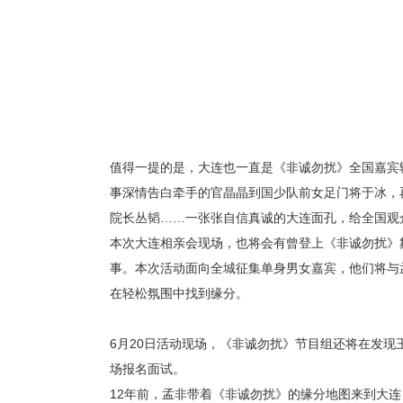
值得一提的是，大连也一直是《非诚勿扰》全国嘉宾
事深情告白牵手的官晶晶到国少队前女足门将于冰，再
院长丛韬……一张张自信真诚的大连面孔，给全国观
本次大连相亲会现场，也将会有曾登上《非诚勿扰》
事。本次活动面向全城征集单身男女嘉宾，他们将与
在轻松氛围中找到缘分。
6
月
20
日活动现场，《非诚勿扰》节目组还将在发现
场报名面试。
12
年前，孟非带着《非诚勿扰》的缘分地图来到大连