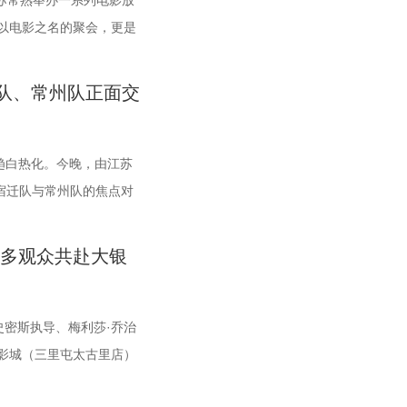
平台代表及影视公司负责
在江苏常熟举办一系列电影放
度对话与跨界共振，开启
以电影之名的聚会，更是
 榜单揭晓：九部潜力佳
光影之梦”为主题，设立
二届“中子星·小说月报影
题活动单元，邀请每一个
队、常州队正面交
格筛选与专业评审，从
成一次关于观看、感受与
版》《科幻立方》四本知
动单元海报，以常熟热门徒
480余篇小说中甄选出最具
寓意，绚烂的湖面与斑斓的
趋白热化。今晚，由江苏
，搭建文学与影视高效对
道路，解锁影像艺术与城
宿迁队与常州队的焦点对
力榜”的评选异常激烈，
外致敬造梦的人 2026
李响、解说员洪超将继续联
幻三大类别。经过终评评委
影，为观众献上兼具艺术
宿迁队与常州队同积12
众多观众共赴大银
功入选终评榜单。 入选
宜打造多元化放映场景，
负走向，将直接决定两支
者颁发荣誉证书。榜单活
山色里搭建户外银幕，让
敌 “苏超”上一个比赛
进行了影视改编价值推
浸式光影体验。本次展映
，宿迁队反客为主，凭借
·史密斯执导、梅利莎·乔治
品的故事内核、人物塑造
回归大众。 「典礼」单元
金身。这场胜利，让宿迁
影城（三里屯太古里店）
业而富有洞见的方向性指
星光汇聚点亮常熟。其将
友们的发挥都十分出彩。
聚一堂，共同见证了这部