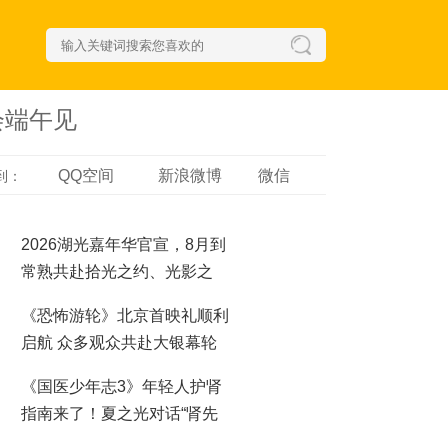
会端午见
QQ空间
新浪微博
微信
到：
2026湖光嘉年华官宣，8月到
常熟共赴拾光之约、光影之
梦！
《恐怖游轮》北京首映礼顺利
启航 众多观众共赴大银幕轮
回之夜
《国医少年志3》年轻人护肾
指南来了！夏之光对话“肾先
生”，哪些行为最伤肾？