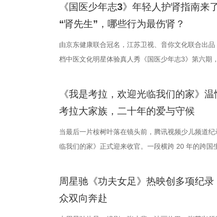
引。 第二届“中子星·小说月报影视改编价值潜力榜”
以“回望十年光影、致敬同行伙伴、开启全新未来”为主
在他看来，无锡队是综合实力很强的队伍，自己和队
被全球影迷奉为“无限循环题材鼻祖”的影片首次登陆内
《国医少年志3》年轻人护肾指南来
文学与影视跨界探索的深度回望，更是一个崭新的起
及“拾光伙伴”的同时，回望中国电影的发展脉络与人
动和顽强拼抢创造进攻机会。“这份来之不易的胜利
登内地大银幕 百万人认证必看神作 自2009年问世
“肾先生”，哪些行为最伤肾？
耕优质文本，期待更多好故事从这里走向荧幕，持续
一个黄金时代的篇章。 每一次思想的碰撞，都将抵达
力付出。”高驰表示。 目前，在积分榜上，宿迁队与
精妙绝伦的叙事结构、层层递进的悬疑反转以及令人
注入不竭动力。 产业共振：1992造梦局开街，构筑
年华的精神角落，「理解」单元将为观众呈现对谈系
分，凭借净胜球优势暂列第三位，与排名第二的无锡
数观众心中的烧脑神作。豆瓣评分长年保持在8.5，
由京东健康联合冠名，江苏卫视、音你文化联合出品
的另一大亮点是1992造梦局的正式开街。作为盐城“
形交流、开放互动与轻社交形式，为不同电影爱好者
本轮无锡队轮空的情况下，宿迁队若能全取三分，将
列豆瓣电影TOP250第191位。从论坛时代到短视
档中医文化明星体验真人秀《国医少年志3》第六期，将
体，1992造梦局依托丰富多元的拍摄场景，已构建
的平台。「大师班」则将邀请顶级电影创作者亲临现
对此，宿迁队主教练张玉宁却显得十分谦逊，在采访中
观众，这部作品始终保持着惊人的讨论热度——关于
视、ai荔枝播出。本期，国医少年团不仅将破解“中风
化”的全产业链影视生态。街区不仅拥有多种主题的
打造专业电影课堂。「工作坊」将以沉浸式实践工作
对任何一个对手都要立足于拼。本赛季开始前，张玉宁
推演以及隐藏细节的分析至今仍层出不穷。 影片讲
健康、护肾课堂、健康求真等精彩内容。哪些健康误
《我是考拉，欢迎光临我们的家》温
后期制作中心、服装道具库、艺人库等专业服务，致
界，打造专属艺术工坊。这不仅是一场观影盛会，更
号，当时外界普遍认为宿迁队完成该目标存在不小难
·乔治饰）与一群朋友乘游艇出海游玩，途中遭遇风
单实用的养生妙招值得收藏？答案即将揭晓！ 病发
考拉大家族，二十年的爱与守候
站拍遍”的影视拍摄服务目标。 1992造梦局的开街
撞。 「参与」单元则将通过「光影极客限时创作赛」
京队、苏州队、无锡队等传统强队，这支昔日并不被
一艘名为“埃俄罗斯”号的神秘游轮。这艘游轮早在19
破解“中风谜案” “病发现场探案”再度开启，国医少年
业布局上迈出了坚实一步。潜力榜活动与街区载体的
视频创作者，开展限时20小时的创作竞赛主题沙龙
进，正不断上演“霸王归来”的“好戏”。此番坐拥主场
一人。随处可见的血迹、神秘的指示、接踵而至的凶
活环境、身体表现等线索中抽丝剥茧，还原病发真相
当最后一片桉树叶落在镜头前，腾讯视频少儿频道纪
质文学IP在盐城落地转化，实现“内容”与“场景”的
“造梦”的乐趣。 梦的乐园不止光影，编织更多现实的
击、连奏凯歌吗？ 常州摇身一变成“常威”，全力冲击
无法逃脱的恐怖轮回——她必须反复经历同一段噩梦
后，却暗藏健康危机，四人一路推理、层层分析，最
临我们的家》正式迎来收官。一段横跨 20 年的跨
业资源，不仅为街区注入了持续的内容活力，也进一
年华还以“电影+”为核心设立「生活」单元，多种玩
赛季常州队也给球迷们带来了足够多的惊喜。他们不仅
更深的真相。 如今，这部曾陪伴无数影迷深夜研究
案结束后，李峰师父结合案例揭秘中风预警信号，陈
暖的朝夕陪伴，缓缓落下温柔帷幕。节目上线以来，
配套体系。 多方联动：共筑影视生态，赋能盐城文旅
活烟火气的沉浸式体验。「特色市集」结合电影元素
届亚军南通队，而且最近三场比赛接连战胜镇江队、
陆内地影院。相比电脑与手机屏幕，大银幕所带来的
座”，一句“我有时候也会”瞬间把夏之光吓得连喊“快
爱的考拉、动人的保育故事与专业详实的自然科普深
周星驰《功夫女足》热映创多项纪录
秀文学作品的展示平台，更是多方资源联动、共谋发
与生活美学的文化奇遇。「演出快闪」将带来充满夏
三连胜的同时，稳居积分榜第四位，从“常宝”摇身一变
片的悬疑氛围与情绪张力——每一次重复出现的场景
传授预防口诀和推经点穴降压操，夏之光秒变“带练老
心的观看回忆。 图片1 (1).jpg 图片2 (1).jpg 
众双向奔赴
场，江苏世纪新城集团、中子星影业、百花文艺出版
律互动中点燃欢乐氛围。「全城多巴胺激活计划」则
下来常州队将迎来“魔鬼”赛程，除了宿迁队之外，将
一次命运轮回的开启，都将在影院里获得前所未有的
边学边练，陈妍希却忍不住笑称：“动作越标准越好笑
松弛日常 整部纪录片没有戏剧化冲突，只用纯粹纪