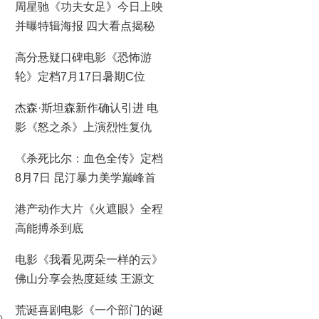
周星驰《功夫女足》今日上映
并曝特辑海报 四大看点揭秘
喜剧盛宴！
高分悬疑口碑电影《恐怖游
轮》定档7月17日暑期C位
杰森·斯坦森新作确认引进 电
影《怒之杀》上演烈性复仇
《杀死比尔：血色全传》定档
8月7日 昆汀暴力美学巅峰首
登大银幕
港产动作大片《火遮眼》全程
高能搏杀到底
电影《我看见两朵一样的云》
佛山分享会热度延续 王源文
淇分享拍摄时鲜活回忆
荒诞喜剧电影《一个部门的诞