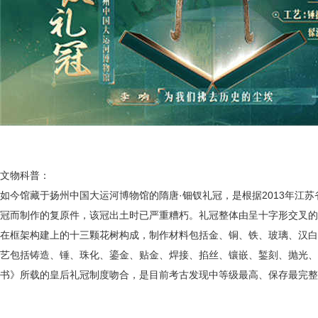
文物科普：
如今馆藏于扬州中国大运河博物馆的
隋唐
·钿钗礼冠
，
是根据
2013年江
冠而制作的复原件，该冠出土时已严重糟朽。礼冠整体由呈十字形交叉的
在框架构建上的十三颗花树构成，制作材料包括金、铜、铁、玻璃、汉白
艺包括铸造、锤、珠化、鎏金、贴金、焊接、掐丝、镶嵌、錾刻、抛光、
书》所载的皇后礼冠制度吻合，是目前考古发现中等级最高、保存最完整