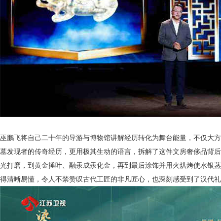
巫鹏飞将自己二十年的导游与博物馆讲解经历转化为舞台能量，不仅大方
墓发现者的传奇经历，更用极其生动的语言，拆解了这件文房奢侈品背后
光打磨，到黄金捶叶、融汞成汞化金，再到最后涂饰并用火烘烤使水银蒸
得清晰易懂，令人不禁赞叹古代工匠的非凡匠心，也深刻感受到了汉代礼