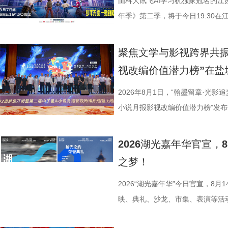
业、兴教育、兴城市推动南通成为“
组成“打卡团”阵容，带领多组情侣
由科大讯飞AI学习机独家冠名的江
的发展进程。 爱国、救国、
觅缘之旅。 图片8.png 苏州是
年季》第二季，将于今日19:30在
生》特别选取张謇得中状元的同年
语，一面是工业园区的摩登璀璨。本
位优秀少年集结登场，开启一场兼
剧张强表示：“当国家和民族面临
依托金鸡湖与独墅湖双湖水域联动
量。首期赛场就将迎来二选一残酷
聚焦文学与影视跨界共振
个过程中成为了时代精神标识。
心动美好的浪漫之旅。打卡动线贯
有一支队伍能够晋级进入下一赛程
视改编价值潜力榜”在盐
中国早期企业家兴办实业、产业救
02、独墅湖月亮湾码头、飞翔雕塑
而出？答案今晚揭晓！ PBL
情怀、富民理想和社会责任，凝练为
融天幕、月光码头九大地标，让参
较于第一季，本季赛制紧扣新课标
2026年8月1日，“翰墨留章·光影
神，力求为新时代企业家精神培
浪漫故事。 图片9.png 打卡之
PBL项目挑战模式，模拟真实学
小说月报影视改编价值潜力榜”发
《江海潮生》这个剧名，既代表江
地居民及外籍人士、港澳台同胞提
行知行合一、学以致用的教育内核
活动由中国世界电影学会、江苏省
张謇立足中华文化、拥抱时代
02两座旅游驿站，在“婚拍友好驿
加持、学科专家权威解读，以科学
化广电和旅游局、盐城经济技术开
2026湖光嘉年华官宣
大变局下，张謇的人生贯穿了甲午
宾还会前往独墅湖月亮湾码头，体
子告别被动学习，培养自主学习、
公司、中子星（陕西）影业有限公
之梦！
点，其个人命运与国家命运紧密相
翔雕塑，嘉宾们将登上128米亚洲
力。 节目通过抢位赛、团队轮
达文化传媒公司联合主办，盐城师
架，以“实业报国”为主轴，围绕张
鸡湖全景，随后前往苏州当代美术
方位检验少年们的综合素养。首轮
活动当天，众多知名编剧、导演、
2026“湖光嘉年华”今日官宣，8
以充满张力的情节脉络再现丰满立
动。夜幕降临，活动转场至圆融天幕
年凭借扎实数理基础与超快临场反
人齐聚一堂，共同见证文学与影视
映、典礼、沙龙、市集、表演等活
担当精神，能与当代青年在职
天幕上滚动播出。最后，所有人登船
定基础。紧接着的团队轮答赛考点
了一场关于IP价值转化与产业生态
由此开启的一场夏日约会。湖光嘉年