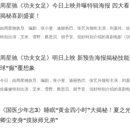
号？刘兰英师父带领国医少年团通过耳朵、指甲等细节了解身体状态，并
席睡眠官笑哥； 当年四处示爱、如今佛系养老的Happy； 曾经霸气护树
要取景地，通过影像语言展现盐城
传部、常熟高新技术产业开发区、常
心态，一场场打、一场场做准备。”
位蒙面版“杰丝”穿梭于人群之间，
周星驰《功夫女足》今日上映并曝特辑海报 四大看
传授养耳、护肾的实用小妙招。高卿尘现场上演“手搓吴彦祖”名场面，轻
动给后辈让道的Edison； 16 岁优雅美人Alice，专属树叶糊配奶粉的老
了“剧有料”分享活动，邀请陈宇、
至18日，以拾光为名，赴光影之
卫“项羽故里”的荣光，还是常州队迎
影迷准备了极为丰富的限定周边。
揭秘喜剧盛宴！
趣的互动中，大家也对肾脏健康有了更多认识。 护肾课堂欢乐开讲，夏
日常； 还有黏着妈妈不肯独立的“妈宝”洋葱头。 图片3.jpg 图片4 (1).jpg
张楚、老藤等业内大咖，围绕“什么
卫视、ai荔枝《江苏超会玩》，
邮轮甲板之上，脚下猩红海面如同
身“肾先生”代言人 什么习惯最伤肾？哪些护肾方式其实是误区？夏之光
戳中全网可爱画面至今历历在目：慢吞吞啃叶子时微醺的小脸、从树上笨
由周星驰执导、编剧，张小斐、迪丽热巴、张艺兴领衔主演，刘嘉玲、佐
达观众”的主题展开深入探讨，围
彩！
游轮舷窗画面明信片，用手掌摁住
持人，与“肾先生”展开一场爆笑访谈，通过轻松有趣的情景演绎带大家重
落的笨拙身形、搬新家后被雌性邻居包围荷尔蒙爆棚的小叶子，还有洋葱
特别出演，艾米、雪野、蔡思贝、胡予安、倪好特别介绍的喜剧电影《功
花。 随着盐城师范学院青年影视
掌，似乎有人试图呼救。电影中经典的“G
识肾脏健康。 随后，刘兰英师父现场教授补肾穴位、健肾小动作和日常
一次离开妈妈，独自和哥哥姐姐相处时慌张又懵懂的模样。无数观众被这
足》发布“众神经归位”喜剧特辑和“今日开赛”版海报，并于今日正式上映
地的揭牌，盐城在影视人才培育方
化为透卡和斧头透扇，观众可在任何
法。陈妍希挑战养生饮品，喝出“痛苦面具”；夏之光示范补肾手法时“下手
加修饰的可爱治愈，在快节奏生活里，从考拉慢节奏日常中寻得片刻喘息
影官宣至今，收获了大量网友的关注。影片讲述了“至尊无敌杯”开赛在即
学、影视、文旅等多方资源，将有
里，仿佛也在呼吁观众都进入影院
周星驰《功夫女足》明日上映 新预告海报揭秘技能
不留情，高卿尘体验后直呼“一下子就通了”，护肾课堂笑点不断。还有哪
幕里满是“看完瞬间抚平内耗”“考拉过上了我想过的生活”的走心留言。 图
众顶尖球队即将展开一场前所未有的巅峰对决！而此时的功夫女足队员们
有全国影响力的影视文化高地和文
神秘人的徽章，撕开后竟显露女主
球“癫”覆想象
单实用的养肾方法，等待国医少年团现场解锁？ 求真挑战欢乐升级，护
5.jpg 图片6 (1).jpg 藏在桉树叶下的深情，读懂万物共通的温柔 如果说
直接拿了地狱难度剧本？！对手各个身怀绝技，外界也在层层施压，赛场
似乎和刚进入第一轮循环的杰丝一
边玩边学 护肾求真挑战正式开启，刘兰英师父围绕护肾食材、养肾动作
节目出圈密码，贯穿全季的亲情羁绊、双向守护，则是戳中千万女性家庭
一环套一环……她们能否靠功夫在绿茵场上逆风翻盘？影片今日公映，并
今日，由周星驰执导、编剧，张小斐、迪丽热巴、张艺兴领衔主演，刘嘉
集章活动，影迷们踊跃参与，将这份
搭配等内容，为大家分享实用健康知识。挑战过程中，夏之光化身高卿尘
的情感内核。观众们被片中细腻情感深度共情，尤其是洋葱头断奶独立的
启为期五天的全国路演，主创团队将悉数现身映后见面会，与首批观众进
佐藤健特别出演，艾米、雪野、蔡思贝、胡予安、倪好特别介绍的喜剧电
浸观影 首批观众口碑出炉 19时1
“场外热线”，隔空支招默契十足，现场火花不断。最后，陈妍希、高卿尘
段，成为全片情绪高光。考拉妈妈Hana整日背着幼崽，即便负重疲惫，
度交流，倾听最新鲜、最真实的观影反馈。 周星驰片场高
《功夫女足》发布“来吧！出招！”版预告及“坐等开场”版海报，并将于明
“登船”仪式正式开启。200余名
验了针灸调理，在轻松欢乐的氛围中收获更多养生知识。 从破解中风谜
分开后仍隔着围栏不停呼唤、四处寻觅的模样，完美复刻人间父母“想放
戏，脑洞大开点燃爆笑赛事 在今日发布的“众神经归位”喜
式上映。随着“至尊无敌杯”赛事进入倒计时，来自世界各地的顶尖球队高
轮回噩梦。漆黑封闭的影厅完美贴
《国医少年志3》睡眠“黄金四小时”大揭秘！夏之
观耳识健康，再到“肾先生”国医讲堂和护肾求真挑战，国医少年团还将解
舍不得”的矛盾心绪。还有20年前远渡重洋的老祖宗淘淘，克服物种繁育
辑中，周星驰导演那原汁原味的无厘头幽默再度席卷片场。演员们在拍摄
结，一场融合功夫奇招与绿茵较量的爆笑视听盛宴即将拉开帷幕。影片讲
海风、空荡走廊的脚步声、细碎琴
卿尘变身“摸脉师兄弟”
些容易被忽视的身体提醒？锁定今晚21:10江苏卫视、ai荔枝播出的《国
限，诞下全球唯一海外存活考拉双胞胎，保育员青姐二十余年与它“相爱
情投入，在一次次的尝试中挖掘自身更多可能。周星驰导演也亲自下场示
“至尊无敌杯”开赛在即，一众顶尖球队即将展开一场前所未有的巅峰对决
轮内部空旷幽深的窒息氛围，在大银