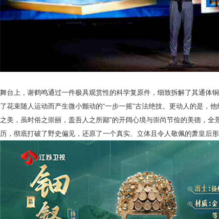
舞台上，谢鹤鸣通过一件极具观赏性的科学复原件，细致拆解了其通体铜
了花束随人运动而产生微小颤动的
“一步一摇”古法
绝技
。更动人的是，他
之美，虽时俗之崇丽，
盖吾人之所鄙
”的开阔心境与崇尚节俭的美德，全
历，彻底打破了野史偏见，还原了一个真实、立体且令人敬佩的萧皇后形