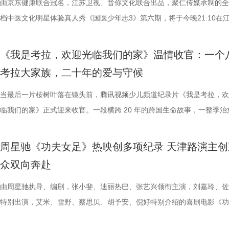
由京东健康联合冠名，江苏卫视、音你文化联合出品，聚仁传媒承制的全
是押上自己的家产……与其说《江
友，黄圣依再度回归，以细腻敏锐
注入不竭动力。 产业共振：199
年华的精神角落，「理解」单元将
分，凭借净胜球优势暂列第三位，
数观众心中的烧脑神作。豆瓣评分长
档中医文化明星体验真人秀《国医少年志3》第六期，将于今晚21:10在
是一群人的故事。在风云激荡的变局
们的暖心后盾。赛场之上，她总能
的另一大亮点是1992造梦局的正
形交流、开放互动与轻社交形式，
本轮无锡队轮空的情况下，宿迁队
列豆瓣电影TOP250第191位。
视、ai荔枝播出。本期，国医少年团不仅将破解“中风谜案”，还将解锁望
四个字，自带澎湃如潮的力量
绪，在开场前她特别提到华璟甜，
体，1992造梦局依托丰富多元的
的平台。「大师班」则将邀请顶级
对此，宿迁队主教练张玉宁却显得十
观众，这部作品始终保持着惊人的
健康、护肾课堂、健康求真等精彩内容。哪些健康误区值得警惕？又有哪
人的对话。8月12日起，每晚19:
份勇气特别可嘉。“我这个‘班主任
化”的全产业链影视生态。街区不
打造专业电影课堂。「工作坊」将
对任何一个对手都要立足于拼。本赛
推演以及隐藏细节的分析至今仍层
《我是考拉，欢迎光临我们的家》温情收官：一个
单实用的养生妙招值得收藏？答案即将揭晓！ 病发现场抽丝剥茧，国医
跨越时代的精神力量！
出了她对少年们始终如一的守护
后期制作中心、服装道具库、艺人
界，打造专属艺术工坊。这不仅是
号，当时外界普遍认为宿迁队完成
·乔治饰）与一群朋友乘游艇出海
考拉大家族，二十年的爱与守候
破解“中风谜案” “病发现场探案”再度开启，国医少年团化身“健康侦探”，
轮答的默契博弈，再到项目实战的
站拍遍”的影视拍摄服务目标。 1
撞。 「参与」单元则将通过「光影
京队、苏州队、无锡队等传统强队
一艘名为“埃俄罗斯”号的神秘游轮
活环境、身体表现等线索中抽丝剥茧，还原病发真相。看似平常的生活习
当最后一片桉树叶落在镜头前，腾讯视频少儿频道纪录片《我是考拉，欢
究竟哪一队能冲破关卡、率先晋级？今
业布局上迈出了坚实一步。潜力榜
视频创作者，开展限时20小时的
进，正不断上演“霸王归来”的“好
一人。随处可见的血迹、神秘的指
后，却暗藏健康危机，四人一路推理、层层分析，最终能否锁定真正病因
临我们的家》正式迎来收官。一段横跨 20 年的跨国生命故事，一整季治
视频《一站到底·少年季》第二季
质文学IP在盐城落地转化，实现“内
“造梦”的乐趣。 梦的乐园不止光
击、连奏凯歌吗？ 常州摇身一变成
无法逃脱的恐怖轮回——她必须反
案结束后，李峰师父结合案例揭秘中风预警信号，陈妍希听得频频“对号
暖的朝夕陪伴，缓缓落下温柔帷幕。节目上线以来，无数家庭被镜头里软
逐，看强者如何高光登场、强势突
业资源，不仅为街区注入了持续的
年华还以“电影+”为核心设立「生
赛季常州队也给球迷们带来了足够多
更深的真相。 如今，这部曾陪伴
座”，一句“我有时候也会”瞬间把夏之光吓得连喊“快去医院”。随后，师父
爱的考拉、动人的保育故事与专业详实的自然科普深深打动，留下许多触
配套体系。 多方联动：共筑影视生
活烟火气的沉浸式体验。「特色市
届亚军南通队，而且最近三场比赛
陆内地影院。相比电脑与手机屏幕
周星驰《功夫女足》热映创多项纪录 天津路演主创
传授预防口诀和推经点穴降压操，夏之光秒变“带练老师”，一本正经带着
心的观看回忆。 图片1 (1).jpg 图片2 (1).jpg 一整季萌趣治愈，解锁考拉
秀文学作品的展示平台，更是多方
与生活美学的文化奇遇。「演出快
三连胜的同时，稳居积分榜第四位，
片的悬疑氛围与情绪张力——每一
众双向奔赴
边学边练，陈妍希却忍不住笑称：“动作越标准越好笑！” 观耳辨健康，
松弛日常 整部纪录片没有戏剧化冲突，只用纯粹纪实镜头捕捉考拉家族
场，江苏世纪新城集团、中子星影
律互动中点燃欢乐氛围。「全城多
下来常州队将迎来“魔鬼”赛程，除
一次命运轮回的开启，都将在影院
年团开启“肾气大测评” 新师父刘兰英登场，一场趣味十足的“观耳识健康”
生活，把独一份的“软萌治愈”送到观众眼前。我们认识了一整个性格鲜活
由周星驰执导、编剧，张小斐、迪丽热巴、张艺兴领衔主演，刘嘉玲、佐
议，此举标志着三方将在剧本开发
动，让光影之美成为点亮常熟的景
队、无锡队和苏州队，稍有不慎排
验 限定周边引爆收藏热情 首映礼
率先开启。夏之光意外获评“夯中之夯”，陈妍希、李雅娟、高卿尘也纷纷
拉明星天团：自带贵公子气质、一见到桉树叶就丢掉偶像包袱的园草小叶
特别出演，艾米、雪野、蔡思贝、胡予安、倪好特别介绍的喜剧电影《功
构建可持续发展的影视产业生态。
限公司、常熟市人民政府主办，中
终保持着很清醒的认识。“今年各
雾海面”——血色海面上的巨轮正驶
专属“健康测评”，现场笑料不断。 除了耳朵，身体还有哪些细节藏着健
眼里只有干饭、冲锋像小坦克的食神小九； 一天睡足二十小时、随处皆
足》爆笑热映中。
丰富了活动内涵。都市剧《余音》
意（北京）电影有限公司、中影（
都赢得很艰难。7月、8月的四场
围从银幕延伸至现实。8位coser