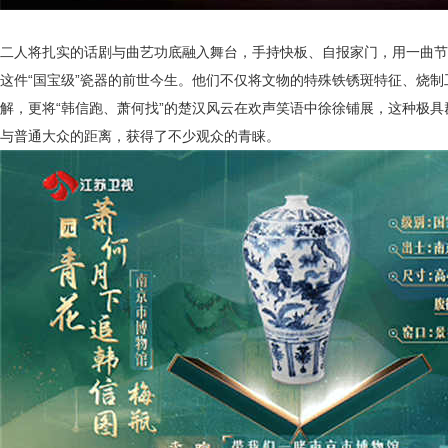
二人将扎实的话剧与曲艺功底融入舞台，手持快板、自报家门，用一曲节
这件
“国宝级”瓷器的前世今生。他们不仅将文物的特殊铁锈斑特征、烧
解，更将“韩信跑、萧何找”的楚汉风云在欢声笑语中徐徐铺展，这种极
与普通大众的距离，获得了不少观众的青睐。