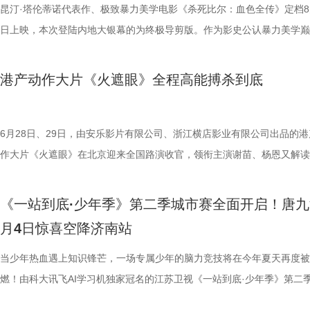
佐藤健特别出演，艾米、雪野、蔡思贝、胡予安、倪好特别介绍，赵丽娜
洪蕾、施予斐、景如洋、李奕臻、赖赖、葛依萱、王奕彤、马睎悦、邹霞
护法”，哪种抗阻运动有助于预防高血压？日常护糖又有哪些小妙招？ 从
接踵而至的凶杀事件，将杰丝拖入一个无法逃脱的恐怖轮回——她必须反
的压力可想而知。 不过，好消息是，在上一场与南通队的比赛中，泰州
命的设定，为观众带来一场新鲜刺激的银幕体验。 电影《怒之杀》引进图.
昆汀·塔伦蒂诺代表作、极致暴力美学电影《杀死比尔：血色全传》定档8
阳靖、张继聪、欧阳万成友情出演，陈旻、李卓媚、秦鹏飞、张天一、孙
桐侥、张娣主演，张琪、房岩、邓月平、CHANYA、许君聪、门腔、冯
人的深夜困扰，到女性经期健康课，再到“三高刺客”的层层现身，国医少
历同一段噩梦，而每一次循环都隐藏着更深的真相…… 而在同步释出的
明显回升，以1:0赢下了这场“宿命对决”，继上届决赛后再度战胜对手。
杰森·斯坦森硬核暴击贴脸输出 密闭空间厮杀肾上腺素飙升 在今日发布的
日上映，本次登陆内地大银幕的为终极导剪版。作为影史公认暴力美学巅
七、洪蕾、施予斐、景如洋、李奕臻、赖赖、葛依萱、王奕彤、马睎悦、
唐香玉、李明远、苗溢伦、鄂靖文、AVANTGARDEY、张美娥、那迪、
将会收获哪些生活里的健康智慧？锁定本期节目，今晚21:10江苏卫视、a
报中，杰丝手持染血利斧站立于邮轮甲板之上，脚下猩红海面如同镜像般
南通队上下兴奋异常。打进制胜一球的吴硕涛表示：“我们前几场的战绩
厮杀”版预告中，杰森·斯坦森孤身置身危机四伏的楼梯间，面对接连不断
作，影片承载着几代影迷的情怀与执念，此次《杀死比尔：血色全传》重
霞、崔桐侥、张娣主演，张琪、房岩、邓月平、CHANYA、许君聪、门
别出演，由深圳电影制片厂有限公司、星辉海外有限公司、上海猫眼影业
枝播出。更多身体发出的“小信号”，等你一起揭晓！
出另一个自己。上下颠倒的人物构图与血色海面形成强烈的视觉冲击，不
好，急需要一场翻身仗，大家都咬着牙、拼着一股劲，就是一定要拿下这
堵与追杀，以凌厉身手展开绝地反击，在狭小空间开启一对多高能打斗。
档，大银幕原汁原味展现昆汀·塔伦蒂诺导演对影片的原初创想，更收录
港产动作大片《火遮眼》全程高能搏杀到底
勉恒、唐香玉、李明远、苗溢伦、鄂靖文、AVANTGARDEY、张美娥、
公司、中国电影产业集团股份有限公司、QUAK LIMITED、深圳乐丰投
现出影片浓烈的悬疑惊悚氛围，也暗示着故事中不断重复、永无止境的循
球！” “泰州发布”则用“一场久违的胜利”来形容这场关键战，并点赞道：“
追逐、持刃肉搏、贴脸爆头等动作名场面轮番上演，高强度高观赏性打斗
独家动画片段、上下篇章合映，一站式呈现酣畅淋漓的复仇狂宴。 微信
冯禧特别出演，由深圳电影制片厂有限公司、星辉海外有限公司、上海猫
有限公司、未来资本投资管理有限公司、小艾科技有限公司、STEAM RO
命。海报上方“越挣扎 越循环”的标语更进一步点明影片核心主题，当命
分拼出了血性，拼出了骄傲，更拼出了球迷心中的希望。”那么，面对联
搭配快节奏的镜头调度，让影片的紧张氛围持续升级。 作为全球最具代
_20260702101109.jpg 影史暴力美学巅峰终极导剪版 首登内地大银幕 
业有限公司、中国电影产业集团股份有限公司、QUAK LIMITED、深圳
HK LIMITED、大喜市影视文化（山西）有限公司、华艺视界（深圳）影
重复，每一次试图逃离的努力，都可能成为下一次循环的起点。 电影《
名垫底的镇江队，泰州队能否继续上演“冠军泰”归来的好戏？ “穷”则思变
动作明星之一，杰森·斯坦森凭借极具观赏性与力量感的动作表演塑造了
汀最具代表性的传奇作品，《杀死比尔》系列自问世以来，便凭借极致的
6月28日、29日，由安乐影片有限公司、浙江横店影业有限公司出品的港
资管理有限公司、未来资本投资管理有限公司、小艾科技有限公司、STE
限公司、万维仁和（北京）科技有限责任公司、深圳大自在创意文化有限
轮》将于7月17日全国上映。这个夏天，一同登上“埃俄罗斯”号，开启命
江队官宣调整教练团队 镇江队什么时候能收获第一场胜利，已然成为新
经典银幕硬汉形象，其干净利落的动作风格早已成为无数观众心中的“动
美学、引领潮流的符号化风格、极具张力的复仇叙事封神影坛，成为跨越
作大片《火遮眼》在北京迎来全国路演收官，领衔主演谢苗、杨恩又解读
ROOD HK LIMITED、大喜市影视文化（山西）有限公司、华艺视界（
司、深圳市八合里投资有限公司、北京高兴文化传媒有限公司、深圳市禧
回！
“苏超”最大的悬念！ 目前，常规赛已经过半，镇江队却只收获了0胜6负
花板”。这部限制级猛片不仅延续了观众熟悉的硬核动作场面，更将封闭
余年的不朽经典，是无数影迷心中的必刷神作。昆汀将中国武侠片、剑戟
细节，并感谢观众对影片的支持和喜爱。《火遮眼》真打真干真解恨，暴
影业有限公司、万维仁和（北京）科技有限责任公司、深圳大自在创意文
宝有限公司、比高集团控股有限公司、广东猿能量体育发展有限公司出品
绩，排名积分榜倒数第一的同时，还创造了跨赛季十七连败的尴尬纪录。
作为主要场景，在逼仄高压的船舱环境中，杰森·斯坦森孤身对战多名敌
西部片等美学完美融合，搭配极致的色彩构图、酣畅淋漓的动作设计、精
作和浓烈情绪的双重输出，直接又生猛，打出全球好口碑，烂番茄网站新
《一站到底·少年季》第二季城市赛全面开启！唐九
限公司、深圳市八合里投资有限公司、北京高兴文化传媒有限公司、深圳
辉海外电影有限公司、北京我行文化发展有限公司、天津猫眼微影文化传
谓“穷则思变，变则思通”，7月1日，镇江队宣布调整教练团队，由副领队
围攻，将以贴脸搏杀、招招见血的狠戾打斗为观众带来直白生猛的感官冲
配乐卡点、鲜明的角色塑造、极具风格化的镜头调度，打造出独一无二的
98%、豆瓣评分7.9、淘票票评分9.4、猫眼评分9.4，正在好评热映中。 
月4日惊喜空降济南站
月珠宝有限公司、比高集团控股有限公司、广东猿能量体育发展有限公司
限公司、北京锦橙文化传媒有限公司、晋思拓展有限公司、北京微梦创科
兼任教练员，统筹球队训练、管理工作；特聘德拉甘・斯坦季奇为技术总
也让杰森·斯坦森标志性的暴力美学得到更充分的释放。 硬汉蒙冤解恨复
风格和质感，影响了后世无数影视创作。 值得一提的是，这部影片与中
影《火遮眼》北京路演现场图-大合影.jpg 谢苗回顾终极混战打了18晚 众
品，星辉海外电影有限公司、北京我行文化发展有限公司、天津猫眼微影
技术有限公司联合出品。影片将于明日全国上映，“至尊无敌杯”即将盛大
韩崑（kun）担任守门员教练；戴杨负责技术分析。德拉甘·斯坦季奇精
力全开 海外口碑未映先热 点燃期待 电影《怒之杀》讲述了富豪蒂布遭遇
着深厚的缘分。当年影片大量内景戏份均在北京电影制片厂摄影棚搭建摄
卷出动作戏新高度 电影《火遮眼》集结全球五位实战动作高手，上演不
当少年热血遇上知识锋芒，一场专属少年的脑力竞技将在今年夏天再度被
传媒有限公司、北京锦橙文化传媒有限公司、晋思拓展有限公司、北京微
赛，我们影院见！
文、英语、塞尔维亚语，持欧足联A级教练证书。他与镇江渊源颇深，早
身亡后，贴身保镖科尔·里德被栽赃为凶手，遭到全境通缉。为躲避警方
昆汀率剧组在此驻扎拍摄长达三个月，并特邀袁和平出任武术指导，袁家
的巅峰对决，一招一式不留退路，暴烈的拼杀，喷涌的怒火，打出了极致
燃！由科大讯飞AI学习机独家冠名的江苏卫视《一站到底·少年季》第二
科网络技术有限公司联合出品。影片今日上映，诚邀广大观众步入影院，
2017年就担任镇江华萨文旅足球俱乐部（中乙）职业队第一助理教练，
捕，也为了查明真相、替老板复仇，科尔登上一艘驶向公海的远洋货轮，
演“疯狂88人”，并联合一众中方人员、华人影人协同创作。追溯创作根源
听冲击。北京路演现场，观众称赞打戏镜头给得非常扎实，每一招的攻防
式启动选手招募。作为全国青少年益智科普答题节目标杆，新一季节目在