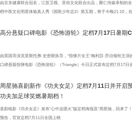
年志3》，更多关于护肾与健康生活的答案，等你一起揭晓！
杀”，从初见胆怯到晚年细心照料，一整本泛黄饲养日记写满人与动物的
用标志性的无厘头表演为演员打开思路，从节奏把控到表情拿捏，逐一拆
此时的女足队员们开局直接拿了地狱难度剧本？！对手各个身怀绝技，外
由京东健康联合冠名，江苏卫视、音你文化联合出品，聚仁传媒承制的全
影院观看《恐怖游轮》的体验，确
羁绊。 图片7.jpg 图片8 (1).jpg 除了园内朝夕相伴，纪录片还跨越山海
反复调整，帮助全组迅速进入“星”式喜剧状态，将其独特的喜剧风格融入
在层层施压，赛场诡计一环套一环……她们能否靠功夫在绿茵场上逆风翻
档中医文化明星体验真人秀《国医少年志3》第五期，将于今晚21:10，
果还是相应的沉浸感，都令我感慨‘
洲溯源。20 年前护送考拉来华的保育专家、澳洲本土考拉保育员再度重
个镜头。三位主演亦坦言，星爷的无厘头喜剧风格极具感染力，这场大师
我们拭目以待！ “坐等开场”版海报.jpg 技能足球各显神通，绿茵对决爆
卫视、ai荔枝播出。本期，国医少年团将从睡眠难题、痛经科普到三高调
观众表示：“全程没有突兀的jump 
两地守护者回望当年并肩种树、改造家园的岁月。澳洲野外栖息地退化、
导与演员突破自我的碰撞，令人对影片期待值拉满。 同步
电影《功夫女足》脑洞大开，将功夫与足球融合成一个颠覆想象、高能爆
解锁一堂贴近打工人、女性群体和年轻人日常生活的健康课。睡不着、痛
意。全场影迷屏息观影、情绪同频
高分悬疑口碑电影《恐怖游轮》定档7月17日暑期
考拉濒危的现实镜头，搭配长隆迁地保护的二十年实践，让这份情感跳出
的“今日开赛”版海报中，功夫女队全员集结，飒爽英姿气场全开，个个拿
全新世界。在这里，比赛不再是常规的体力与战术较量，而是各个队伍绝
忍、吃得咸、糖分高，这些看似普通的小问题，背后究竟藏着哪些身体信
氛围格外真实。” 影片结束后，不
园区，升华为跨越国界、守护同一物种的共同初心。从考拉母子、奶爸奶
核武器，散发着一股来势汹汹的气势，似乎随时准备迎战！明亮海报呈现
奇招的碰撞。今日发布的“来吧！出招！”版预告中，“至尊无敌杯”赛事启
1、睡眠难题引共鸣，夏之光摸脉“开挂” “好烦又睁眼到夜半”，节目一开
反转惊到，时隔多年坐在大银幕重
考拉、中澳保育同行三重情感线，让观众看见：爱不分物种，牵挂不分距
氛围，搭配热血功夫元素，展现出周星驰作品里特有的荒诞而欢乐的喜剧
队员们开局就闯入大型高手内卷现场。参赛各队绝活花样百出：梨花队凭
宇宙用一首改编曲《若是睡眠还没来》唱出失眠人的真实心声。陈妍希、
由英国导演克里斯托弗·史密斯执导，“惊悚片女王”梅利莎·乔治领衔主演
烧脑反转，而是一整套严丝合缝的
图片10 (1).jpg 图片9.jpg 以纪实为载体，藏在温柔画面里的硬核自然科普
围。这场各路奇人爆笑集结的奇幻赛事，必将为观众奉上一段兼具极致笑
美瞳大法把控全场，珊瑚队巨人射门输出攻击力拉满......各路对手招式天
尘纷纷认领睡眠困扰，李雅娟一句“我睡眠超过八小时才能睡够”，更让全
口碑悬疑惊悚电影《恐怖游轮》（Triangle）今日正式宣布定档7月17日
分享道。还有观众感叹：“在电脑
愈之外，节目始终坚守专业科普底色，把冷门考拉知识点转化为老少皆宜
燃爽功夫对决的高能体验。 周星驰脑洞全开，解锁功夫女
空，难题一波接着一波袭来，一场欢乐“大乱斗”就此展开。面对愈战愈强
慕不已。睡不着、睡不醒、半夜醒来难再入睡，原来不少人都有自己的睡
上映，并同步释出定档海报及定档预告。《恐怖游轮》自2009年问世以
的画面完全变了一个模样。” 越挣扎
懂内容，成为无数家长首选亲子自然教育素材。镜头向观众呈现长隆二十
大看点 纵观整部影片，其所展现出的多重艺术维度与情感
手和层出不穷的圈套，这支内忧外患的“奇兵”能否在赛前重塑信任、突破
题。 本期节目，北京中医药大学中医学院党委书记，曾任北京中医药大
借精妙绝伦的叙事结构、层层递进的悬疑反转以及令人细思极恐的结局，
所写——“越挣扎，越循环”，当命
周星驰喜剧新作《功夫女足》定档7月11日并开启
育硬核体系，早在考拉落地十年前便布局四大桉树基地，培育16种、三
核，无疑构成了吸引观众的核心亮点。第一大看点便在于不可替代的周星
肋？预告悬念感十足，令人对正片走向倍感好奇。 同步释出的“坐等开场
学院院长的李峰师父从摸脉切入，开启一堂轻松又实用的睡眠课堂。夏之
无数观众心中的烧脑神作。影片豆瓣评分高达8.5，累计超过百万人打分
能成为下一次循环的起点。不少首
功夫加足球笑燃暑期档！
株桉树，每日供应上千斤新鲜枝叶，根据粪便状态精准调整树种；恒温恒
怀。作为无数影迷心中的喜剧标志，周星驰再度执导并编剧，本身就赋予
报则以强烈的反差感抓人眼球。大家姿态惬意潇洒，浑身散发一股漫不经
场给成员们摸脉判断状态，不仅说得头头是道，还获得师父肯定。随后，
无数影迷奉为“人生必看的悬疑电影之一”。 【7.1M】《恐怖游轮》定档
悚片”“值得反复细品”。有观众评
属居所、定期火焰消毒树架、夏令时户外放风机制，全方位还原考拉舒适
片独特的号召力。相信此次新作不仅能够唤醒观众内心深处的观影记忆，
悠闲。看似是一群闲散自在的小人物，却个个眼神坚定，霸气侧漏，反差
少年团展开睡眠知识问答，从几点睡最合适、睡多久更健康，到半夜醒来
副本.jpg 无限循环鼻祖首登内地大银幕 作为影迷心中的“循环电影天花板
喜剧电影《功夫女足》发布“心中这团火”版定档海报及“周星驰，回来了！
自我惩罚。大银幕放大宿命的无力
环境 繁育科普更是干货满满，考拉仅 33-35 天短暂孕期，新生儿仅有花
一次对经典喜剧基因的深情回望，让人在银幕前得以重温那份久违的“星”
现得淋漓尽致。这群惹不起的市井奇人，上场将会掀起怎样的热血风浪呢
办，美食奖励不断加码。面对这些困扰打工人的睡眠问题，师父又会带来
次《恐怖游轮》首次登陆中国内地大银幕，对于无数曾经在电脑屏幕前反
预告，官宣定档7月11日全国上映
板。” 还有影迷指出，在观众已经
大小，需在育儿袋发育半年；幼崽必须食用母考拉特殊分泌物才能消化带
剧感动。 在情怀的依托下，影片标志性的戏剧张力同样引
这份悬念，唯有走进影院方能揭晓。 周星驰脑洞全开，功夫女足奇招尽现
助眠小妙招？ 2、痛经不要硬扛！国医少年团解锁女性经期健康课 走进“
究剧情细节、绘制时间线、分析循环逻辑的观众而言，不仅是一次重温经
轮》的口碑仍旧坚挺，逻辑也仍经