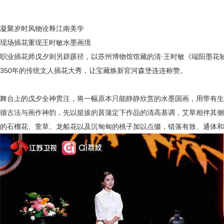
凝聚岁时风物诠释江南美学
现场插花重现王时敏水墨画境
职业插花师戊夕则另辟蹊径，以
苏州博物馆馆藏的清
·王时敏《端阳墨花
350年的传统文人插花大秀，让宝藏焕新官河森堡连连称赞。
舞台上的戊夕全神贯注，将一幅原本只能静静欣赏的水墨国画，用带有生
循古法与画作神韵，先以挺拔的菖蒲定下作品的清高基调，艾草相伴其侧
的石榴花、萱草、龙船花以及沉甸甸的桃子加以点缀，错落有致、通体和