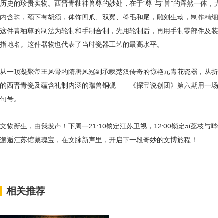
历史的珍贵实物。
西晋青釉神兽尊的妙处，在于
“尊”与“兽”的浑然一
内含珠，颈下有胡须，体饰四爪、双翼、脊毛和尾，雕刻生动，制作精细
这件青釉尊的制法为轮制和手制合制，先用轮制后，再用手制零部件及装
指地名。
这件器物也代表了当时瓷器工艺的最高水平。
从一顶凝聚帝王风骨的隋唐凤冠到承载楚汉传奇的惊艳元青花瓷器，从折
的西晋青瓷及蕴含礼制内涵的瑞兽铜砚
——《探宝说创团》第六期用一场
句号。
文物新生，由我发声！下周一
21:10锁定江苏卫视，12:00锁定ai荔
邂逅江苏馆藏瑰宝，在文脉新声里，开启下一段奇妙的文博旅程！
相关推荐