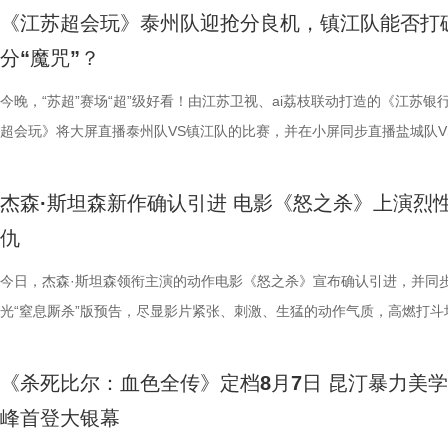
树叶；野外考拉单胎进化逻辑、野外栖息地危机、迁地保护野外复壮长远
胜。第二大看点则聚焦于原汁原味的无厘头喜剧风格。从目前释出的物料
星驰导演的电影素以天马行空、充满脑洞著称，他总能在看似荒诞的设定
走廊”，“钝刀割肉”“疼到眼前一黑”等真实描述，让夏之光、高卿尘震惊不
机会，还是一场迟到了17年的大银幕之约。 从论坛时代到短视频时代，
早已成为经得住时间考验的作品。
《江苏超会玩》泰州队迎抢分良机，镇江队能否打
等专业知识，都通过日常饲养场景自然输出。孩子看得津津有味，家长也
看，电影依然保留着那种荒诞中透着温情的幽默底色。密集的喜剧笑料与
建出自洽而动人的世界观，将日常细节转化为极具戏剧张力的笑料，同时
李雅娟分享自己的痛经经历，陈妍希也提醒大家多理解女性经期状态。痛
迷圈层到大众观众，这部作品始终保持着惊人的讨论热度。关于结局的解
构，经典真的永远不过时。” 上映
分“魔咒”？
完整野生动物保育知识，真正实现看纪录片的同时完成自然启蒙。 图片11.
路的台词设计层出不穷，力求让观众在捧腹大笑之余，也能感受到周氏喜
对人物成长与团队精神的深刻观照。想必《功夫女足》也延续了这一创作
的“忍忍就好”吗？ 杭州市中医院中医妇科主任医师马景师父通过黑巧克
循环逻辑的推演以及隐藏细节的分析至今仍层出不穷。如今，这部曾陪伴
批观众纷纷在社交平台分享观后感：
图片12 (1).jpg 一场双向奔赴的陪伴，节目完结但故事未完待续 上线至
生活细节的独特解构。 与幽默风格相辅相成的，是表现形
因，他将功夫足球的舞台拓展至全球性赛事，风格迥异的多国队伍轮番登
红汤、暖宝宝等日常话题，带领国医少年团破解痛经护理误区。高卿尘凭
影迷深夜研究剧情的经典之作终于首次登陆内地影院。相比电脑与手机屏
今晚，“苏超”赛场“超”级好看！由江苏卫视、ai荔枝联动打造的《江苏银
完立刻想二刷”。这些评价也印证
数粉丝自发蹲守更新、记录每只考拉生日，把考拉当成生活里温柔精神寄
的大胆突破。第三大看点则是功夫与现代女足跨界碰撞的脑洞设定。影片
各种稀奇古怪的招数与功夫绝技混搭碰撞。如此多样的元素，在周星驰手
活经验答对师父问题，被夸“适合学妇科”，意外找到新赛道。除了常见的
大银幕所带来的沉浸体验将进一步放大影片的悬疑氛围与情绪张力。每一
超会玩》将大屏直播泰州队VS镇江队的比赛，并在小屏同步直播盐城队V
十七年，它同样属于今天。豆瓣8.
有人每周奔赴园区只为远远看一眼心爱考拉，有人为每只小家伙剪辑专属
统的功夫招式与绿茵竞技巧妙交织，在动作设计与视听语言上倾注了大量
但不显凌乱，反而因独特的喜剧逻辑而妙趣横生，让人期待他如何延续一
误区，师父还会现场教学哪些缓解痛经的按揉方法？ 3、从“盐”值刺客到升
复出现的场景、每一个细微的伏笔、每一次命运轮回的开启，都将在影院
州队、无锡队VS宿迁队、徐州队VS南京队的三场焦点对决。主持人李响
留名的经典，而首次登陆内地大银
频，屏幕内外，一场人与考拉、平台与家庭的温柔双向陪伴悄然成型。 
思。传球、防守与射门在此处演化为一场场精心编排的功夫交锋。这种打
疯狂创意，将足球竞技、各路奇招与喜剧包袱熔于一炉，创造出别具一格
公堂，三高风险藏不住了 三高离年轻人很远吗？本期节目中，国医少年
得前所未有的震撼呈现。 百万人认证必看神作 大银幕揭开轮回真相 《恐
老搭档夏宇翔一起，为大家带来本轮赛事的精彩解读。目前，在积分榜上
轮》正在全国院线热映。风暴已至，
杰森·斯坦森新作确认引进 电影《怒之杀》上演烈
的故事走到了尾声，但属于考拉的生活永远没有休止符。长隆的桉树林依
有认知的奇幻设定，不仅展现了女足队员的柔韧与武艺的刚猛，也为全片
幕奇观。 在电影《功夫女足》中，周星驰的脑洞或许更体现在角色塑造
了一堂“三高健康课”。预防高血压环节，李峰师父通过“身体信号盲盒”带
轮》豆瓣评分长年保持在8.5，超百万观众评价打分，位列豆瓣电影 TOP2
州队2胜3负位列第十，镇江队则六战皆墨排名倒数第一。对两支球队而
游轮上的秘密，正等待更多观众走
仇
日鲜活，八代考拉大家族在这片专属家园里自在吃喝、安然休憩，而横跨
了兼具燃感与爽感的视觉张力。 而在精彩的动作呈现与幽
编排上。影片中，女足队员们性格迥异，彼此间的摩擦反而成为戏剧张力
认识高血压风险，陈妍希“屡屡中招”，高卿尘感叹“姐姐，这节目来的真值
第 191 位。相比单纯依靠反转取胜的悬疑片，《恐怖游轮》将时间循环
场比赛既是荣誉之战，更事关常规赛后半段的走势，双方势必将拼尽全力
国、助力野生考拉种群复壮的保育计划也在稳步推进。 图片15 (1).jpg 
素的包裹之下，影片最能触动观众的，莫过于周星驰导演一贯的人文精神
源。夸张技能混搭竞技场面，碰撞出独特的喜剧火花。可以预见，影片将
笑点拉满。含盐量竞猜中，面包、话梅、泡面等常见食物轮番登场，谁才
惊悚、命运寓言与人性剖析巧妙融合，创造出一个逻辑严密却又充满哲学
州队主场不容有失，“冠军泰”盼逆风起势 对泰州队来说，这是一场不容
今日，杰森·斯坦森领衔主演的动作电影《怒之杀》宣布确认引进，并同
14.jpg 我们暂时和这段温柔的线上陪伴挥手作别，可这段旅程带给我们
四大看点在于接地气的小人物成长与蜕变。 剧中的女足队员们并非完美
集笑料中展现一支队伍从摩擦到凝聚的转变，让观众在让观众在欢笑中看
藏最深的“盐”值刺客？随后，高卿尘迎来“摸脉初体验”，认真学习“寸关尺
的故事世界。许多观众在首次观影后往往会立刻开启第二遍、第三遍观看
比赛！ 此前四场比赛，泰州队接连负于徐州队、无锡队、苏州队等传统
光“窒息厮杀”版预告，尽显影片紧张、刺激、生猛的动作气质，高燃打斗
不会消散，看过考拉母子间的不舍牵挂，读懂保育员二十年默默坚守，了
她们在面对强敌和外界施压时，同样会历经迷茫、退缩与自我怀疑。正是
长和坚持。这份奇思，正是《功夫女足》献给观众的独特惊喜。 电影《
次上手诊脉，现场又紧张又好笑。 高血糖环节则化身趣味公堂，大米粥
为寻找那些隐藏在细节中的线索与答案。 在今日发布的定档预告中可以
仅在扬州身上全取三分，表现可以用差强人意来形容。究其原因，在于泰
与肃杀氛围扑面而来。《怒之杀》作为杰森·斯坦森近五年来最刺激的限
危物种保护的重量后，心底生出对所有弱小生命的温柔与敬畏，会长久留
真实的脆弱与挣扎，让她们在团队默契与不屈斗志下的逆风翻盘更具说服
足》由周星驰执导并编剧，张小斐、迪丽热巴、张艺兴领衔主演，刘嘉玲
瓜、小夜灯接连登场“喊冤”，国医少年团边断案边解锁控糖知识。随后的
影片讲述了单亲母亲杰丝（梅利莎·乔治饰）与一群朋友乘游艇出海游玩
核心阵容的流失。新赛季，泰州队阵中缺少了巴特、樊超等诸多核心球员
银幕复仇爽片，在延续其拳拳到肉的硬核动作风格之外，更以直白凌厉、
《杀死比尔：血色全传》定档8月7日 昆汀暴力美
我们静静期待下一次相逢，再走进这个满是温暖与生机的考拉之家，八代
也更容易让身处现实中的普通观众产生深度共鸣。 电影《
藤健特别出演，艾米、雪野、蔡思贝、胡予安、倪好特别介绍，赵丽娜、
脂环节，李雅娟自述是高血脂患者，国医少年团开启现场问诊。夏之光一
中遭遇风暴，众人被迫弃船，登上一艘路过的巨大游轮。这艘名为“埃俄罗
心轮换出现断层。如此一来，球队战斗力明显下滑，曾经固若金汤的防守
爆头的感官冲击，点燃动作片影迷期待。 影片由让-弗朗索瓦·雷切执导
峰首登大银幕
大家族的故事仍在继续，我们的故事也是。
女足》由周星驰执导并编剧，张小斐、迪丽热巴、张艺兴领衔主演，刘嘉
靖、张继聪、欧阳万成友情出演，陈旻、李卓媚、秦鹏飞、张天一、孙子
入“问诊”状态，从饮食到作息层层追问，被夸“好专业”。师父现场解锁“三
的游轮早在1930年便已失踪，船上空无一人。随处可见的血迹，神秘的
频出现漏洞。目前，泰州队失球数达9个，仅略少于镇江队的13个，后场
·斯坦森领衔主演，将以生猛复仇贴脸暴击的烈度与全新海上密闭空间厮