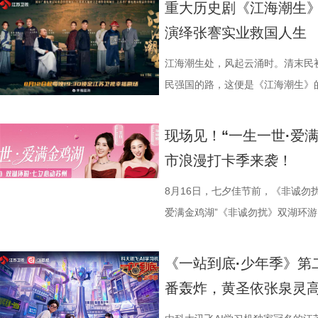
重大历史剧《江海潮生》
演绎张謇实业救国人生
江海潮生处，风起云涌时。清末民
民强国的路，这便是《江海潮生》的故
幸福剧场播出。 作为国家广
材文艺创作资助项目、 江苏省广
现场见！“一生一世·爱
历史敬意与文化匠心。该剧由江苏
市浪漫打卡季来袭！
份有限公司、中共南通市委宣传部
衔主演（按姓氏笔画排序），打破
8月16日，七夕佳节前，《非诚勿
的人生历程，引领观众在百年时光对
爱满金鸡湖”《非诚勿扰》双湖环游
“兼济天下苍生”的民本意识、
活动紧密围绕园区“一生一世·爱满金
正剧框架 讲述一位“状元”的
《非诚勿扰》节目组联合苏州工业
《一站到底·少年季》第
沧浪。 1894年，41岁的
官方微博、抖音、视频号及ai荔枝
番轰炸，黄圣依张泉灵
后就要挨打的现实，他毅然放弃功
珏、孙嬿婉将携手《非诚勿扰》人