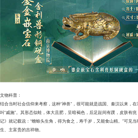
文物科普：
结合当时社会信仰来考察，这种
“神兽”，很可能就是战国、秦汉以来，
叫
“戚施”。其形态似蛙，体大且肥，呈暗褐色，后足趾间有蹼，皮肤有疣
记》就记载说：
“蟾蜍头生角，得为食之，寿千岁，又能食山精。”可见
生、主富贵的吉祥物。