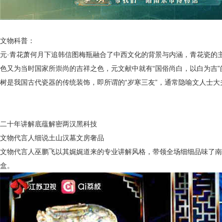
文物科普：
元
·青花萧何月下追韩信图梅瓶融合了中西文化的背景与内涵，青花瓷的
色又为当时
国家
所崇尚的吉祥之色
，元文献中
就有
“国俗尚白，
以白为吉
树是我国古代瓷器的传统装饰，即所谓的
“岁寒三友”，通常隐喻文人士
二十年讲解底蕴解密两汉黑科技
文物代言人细说土山汉墓文房奢品
文物代言人巫鹏飞以其娓娓道来的专业讲解风格，带领全场细细品味了
南
盒。