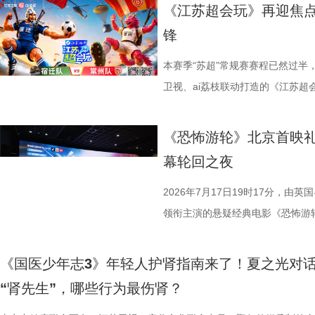
集结顶尖创作力量，白玉兰、
节，参与者将获颁“觅缘通关证书”。 
料，掌握幻方、数独、杨辉三角、
作，点亮IP改编新航向 作为本次
「观看」「典礼」「理解」「生活
《江苏超会玩》再迎焦
稀缺性，创作的高品质，进一
扰》官方微博、抖音、视频号及a
综合常识等多元内容，极致考验全
视改编价值潜力榜”的发布备受瞩
爱电影、爱生活的人，在常熟的湖
锋
海潮生》汇聚了一众优秀主创。总
共同展示各打卡点特色风景。8月1
可直接解锁终极项目挑战专属资
《小说月报》《小说月报·大字版
连接的集体体验。 同步发布的主
之一，总导演王伟民执导过《孤舟
与心动的城市漫游，一次《非诚勿
阵作为终极试炼的PBL项目挑战
名文学期刊2024年第9期至2025
步路线“雄鹰线”为灵感、以“雕刻
本赛季“苏超”常规赛赛程已然过半
陈敏正担任造型指导、《天下长河
片11.png
的知识全部投入实操应用，在任务
影视改编潜力的佳作，旨在为影视
线路相映成趣，将为观众打开一条
卫视、ai荔枝联动打造的《江苏
的纪兆龙担任美术指导，还邀请了
巧、高阶速算、幻方构造原理，搭
接的桥梁。 第二届“中子星·小说
市生活相融共生的别样魅力。 银幕
决，小屏同步直播南通队VS扬州
慎欣担任本剧顾问。 在演员阵
典古诗词，实现数理逻辑与传统文
复评阶段共有18篇作品入围，涵
湖光嘉年华下属的「观看」单元，
袂为大家带来比赛的精彩解读。目
《恐怖游轮》北京首映礼
天团”。白玉兰奖、飞天奖双奖得
维、统筹能力、抗压能力与团队
团的深入研讨与审慎评议，最终9
性与商业性的展映片单。不仅如此
分，宿迁队凭借净胜球优势排名第
幕轮回之夜
其擅长诠释兼具风骨与情怀的形象
宇轩、陈铭意两位专业领队分别带
终评的9篇作品分别为： 活动现
深度融合常熟的自然肌理与人文底
球队的排名位次。 大胜无锡士气高
果敢与家国赤诚，何冰大量阅读资
路正面交锋，谁将更胜一筹、成
动总策划及推介人、著名编剧、导
观众在不同的自然与文化场域中，
日，最精彩的对决当属宿迁队客场
2026年7月17日19时17分，由
角色，以形神兼备的演绎，将乱
理性剖析战局，“班主任”黄圣依
介。他结合市场前景与创作经验，
影片，都将通过公益放映形式开放
高驰的梅开二度，以4:2战胜无锡
领衔主演的悬疑经典电影《恐怖游
一众实力派演员，共同塑造着一
她将从成长角度解读少年的赛场表
及影视化潜力，为后续的IP孵化
将举办“拾光之约荣誉典礼”，邀请
全队上下士气高涨。进球功臣高驰
举办“一起登船坠入循环”主题首映
中，杨立新饰演的通州巨商沈敬夫
刻启发。在激烈的赛场比拼中，张
引。 第二届“中子星·小说月报影
以“回望十年光影、致敬同行伙伴、
在他看来，无锡队是综合实力很强
被全球影迷奉为“无限循环题材鼻祖
《国医少年志3》年轻人护肾指南来了！夏之光对
银子，但股金一分没要，他毕生都相
由衷感慨道“年轻人为什么不怕错，
文学与影视跨界探索的深度回望，
及“拾光伙伴”的同时，回望中国电
动和顽强拼抢创造进攻机会。“这
登内地大银幕 百万人认证必看神作
“肾先生”，哪些行为最伤肾？
演的当铺老板蒋孟生，出于从小同
拨之下，少年们会迎来哪些成长
耕优质文本，期待更多好故事从这
一个黄金时代的篇章。 每一次思想
力付出。”高驰表示。 目前，在积
精妙绝伦的叙事结构、层层递进的