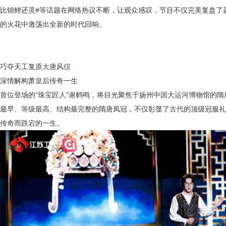
比锦鲤还灵#等话题在网络热议不断，让观众感叹，节目不仅完美复盘了
的火花中激荡出全新
的时代
回响。
巧夺天工复原大唐风仪
深情解构萧皇后传奇一生
首位登场的
“珠宝匠人”谢鹤鸣，将目光聚焦于
扬州中国大运河博物馆的隋
最早、等级最高、结构最完整的隋唐凤冠，不仅彰显了古代的顶级冠服礼
传奇而跌宕的一生。