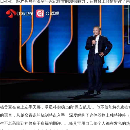
日夜夜、纯粹炙热的渴望
与死记硬背的顽强毅力
，在舞台上倾情解读了
南
杨贵宝在台上左手叉腰，尽显朴实稳当的
“保安范儿”。他不仅能将先秦
的语言，从越窑青瓷的烧制特点入手，深度解构了这件器物上独特神兽（
生不老药聊到神兽多子多福的期许……杨贵宝用自己整个人都在发光的热