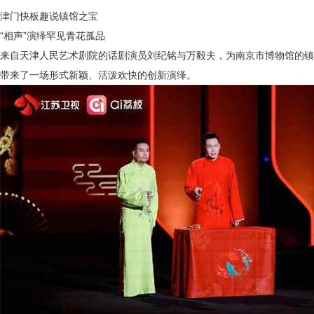
津门快板趣说镇馆之宝
“相声”演绎罕见青花孤品
来自天津人民艺术剧院的话剧演员刘纪铭与万毅夫，为
南京市博物馆的镇
带来了一场形式新颖、活泼欢快的创新演绎。