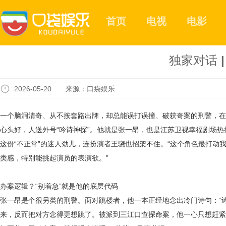
首页
电视
电影
独家对话 
2026-05-20 来源：口袋娱乐
一个脑洞清奇、从不按套路出牌，却总能误打误撞、破获奇案的刑警，在
心头好，人送外号
“吟诗神探”。‌他就是张一昂，也是江苏卫视幸福剧场
这份
“不正常”的迷人劲儿，连扮演者王骁也招架不住。“这个角色最打动我
类感，特别能挑起演员的表演欲。”
办案逻辑？
“别着急”就是他的底层代码
张一昂是个很另类的刑警。面对跳楼者，他一本正经地念出冷门诗句：
“
来，反而把对方念得更想跳了。被派到三江口查探命案，他一心只想赶紧