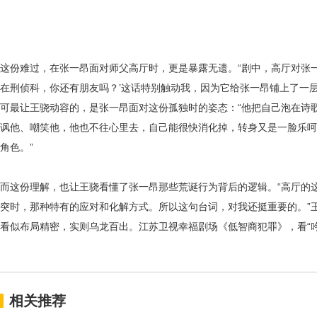
这份难过，在张一昂面对师父高厅时，更是暴露无遗。
“剧中，高厅对张
在刑侦科，你还有朋友吗？’这话特别触动我，因为它给张一昂铺上了一
可最让王骁动容的，是张一昂面对这份孤独时的姿态：
“他把自己泡在诗
讽他、嘲笑他，他也不往心里去，自己能很快消化掉，转身又是一脸乐呵
角色。”
而这份理解，也让王骁看懂了张一昂那些荒诞行为背后的逻辑。
“高厅的
突时，那种特有的应对和化解方式。所以这句台词，对我还挺重要的。”
看似布局精密，实则乌龙百出。江苏卫视幸福剧场《低智商犯罪》，看
“
相关推荐