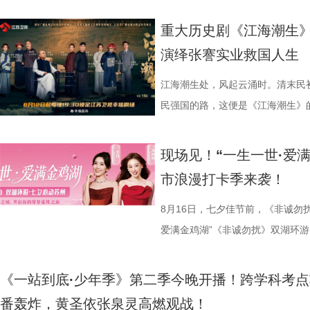
重大历史剧《江海潮生》
演绎张謇实业救国人生
江海潮生处，风起云涌时。清末民
民强国的路，这便是《江海潮生》的故
幸福剧场播出。 作为国家广
材文艺创作资助项目、 江苏省广
现场见！“一生一世·爱
历史敬意与文化匠心。该剧由江苏
市浪漫打卡季来袭！
份有限公司、中共南通市委宣传部
衔主演（按姓氏笔画排序），打破
8月16日，七夕佳节前，《非诚勿
的人生历程，引领观众在百年时光对
爱满金鸡湖”《非诚勿扰》双湖环游
“兼济天下苍生”的民本意识、
活动紧密围绕园区“一生一世·爱满金
正剧框架 讲述一位“状元”的
《非诚勿扰》节目组联合苏州工业
《一站到底·少年季》第二季今晚开播！跨学科考点
沧浪。 1894年，41岁的
官方微博、抖音、视频号及ai荔枝
番轰炸，黄圣依张泉灵高燃观战！