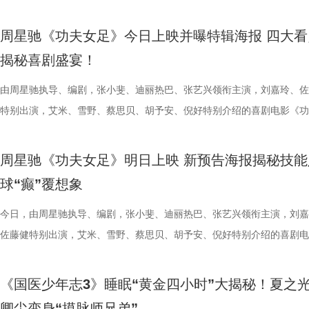
丰富了活动内涵。都市剧《余音》的开机仪式在现场举行，该剧将以盐城
意（北京）电影有限公司、中影（文创）北京电影有限公司、中共常熟市
都赢得很艰难。7月、8月的四场球，对手的积分都比较靠前，我们还是
围从银幕延伸至现实。8位coser化身电影中的核心角色，2位露脸版“杰丝
专属“健康测评”，现场笑料不断。 除了耳朵，身体还有哪些细节藏着健
眼里只有干饭、冲锋像小坦克的食神小九； 一天睡足二十小时、随处皆
足》爆笑热映中。
要取景地，通过影像语言展现盐城的城市魅力与人文风情。 当天下午，
传部、常熟高新技术产业开发区、常熟文旅发展集团有限公司承办。 8月
心态，一场场打、一场场做准备。”郑小田说道。 那么，究竟是宿迁队继
位蒙面版“杰丝”穿梭于人群之间，让现场观众仿佛置身于循环之中。 现
号？刘兰英师父带领国医少年团通过耳朵、指甲等细节了解身体状态，并
席睡眠官笑哥； 当年四处示爱、如今佛系养老的Happy； 曾经霸气护树
周星驰《功夫女足》今日上映并曝特辑海报 四大看
了“剧有料”分享活动，邀请陈宇、宋方金、郭现春、谭凯、韩浩月、贾轶
至18日，以拾光为名，赴光影之梦。湖光嘉年华，让我们与电影同行。
卫“项羽故里”的荣光，还是常州队迎来创纪录的四连胜？今晚19:30，锁
影迷准备了极为丰富的限定周边。精美工艺海报上，杰丝手持染血利斧站
传授养耳、护肾的实用小妙招。高卿尘现场上演“手搓吴彦祖”名场面，轻
动给后辈让道的Edison； 16 岁优雅美人Alice，专属树叶糊配奶粉的老
揭秘喜剧盛宴！
张楚、老藤等业内大咖，围绕“什么是好故事”“一个故事要穿越多少关隘
卫视、ai荔枝《江苏超会玩》，悬念即将揭晓，让我们一起为家乡球队加
邮轮甲板之上，脚下猩红海面如同镜像般倒映出另一个自己。看似平平无
趣的互动中，大家也对肾脏健康有了更多认识。 护肾课堂欢乐开讲，夏
日常； 还有黏着妈妈不肯独立的“妈宝”洋葱头。 图片3.jpg 图片4 (1).jpg
达观众”的主题展开深入探讨，围绕文学与影视的融合发展碰撞出思想的
彩！
游轮舷窗画面明信片，用手掌摁住再放开，竟在黑漆漆的舷窗中浮现另一
身“肾先生”代言人 什么习惯最伤肾？哪些护肾方式其实是误区？夏之光
戳中全网可爱画面至今历历在目：慢吞吞啃叶子时微醺的小脸、从树上笨
由周星驰执导、编剧，张小斐、迪丽热巴、张艺兴领衔主演，刘嘉玲、佐
花。 随着盐城师范学院青年影视创作人才实训基地、盐城幼专校外总部
掌，似乎有人试图呼救。电影中经典的“Go to Theater（剧院等你）”镜
持人，与“肾先生”展开一场爆笑访谈，通过轻松有趣的情景演绎带大家重
落的笨拙身形、搬新家后被雌性邻居包围荷尔蒙爆棚的小叶子，还有洋葱
特别出演，艾米、雪野、蔡思贝、胡予安、倪好特别介绍的喜剧电影《功
地的揭牌，盐城在影视人才培育方面也取得了新进展。此次活动有效整合
化为透卡和斧头透扇，观众可在任何地方透过透卡回到“埃俄罗斯号”的洗
识肾脏健康。 随后，刘兰英师父现场教授补肾穴位、健肾小动作和日常
一次离开妈妈，独自和哥哥姐姐相处时慌张又懵懂的模样。无数观众被这
足》发布“众神经归位”喜剧特辑和“今日开赛”版海报，并于今日正式上映
学、影视、文旅等多方资源，将有力推动优质项目落地盐城，助力盐城打
里，仿佛也在呼吁观众都进入影院完整感受这部影片的精妙。表面上显示
法。陈妍希挑战养生饮品，喝出“痛苦面具”；夏之光示范补肾手法时“下手
加修饰的可爱治愈，在快节奏生活里，从考拉慢节奏日常中寻得片刻喘息
影官宣至今，收获了大量网友的关注。影片讲述了“至尊无敌杯”开赛在即
周星驰《功夫女足》明日上映 新预告海报揭秘技能
有全国影响力的影视文化高地和文旅融合新标杆。
神秘人的徽章，撕开后竟显露女主角杰丝的面容，观众们也收获了惊喜体
不留情，高卿尘体验后直呼“一下子就通了”，护肾课堂笑点不断。还有哪
幕里满是“看完瞬间抚平内耗”“考拉过上了我想过的生活”的走心留言。 图
众顶尖球队即将展开一场前所未有的巅峰对决！而此时的功夫女足队员们
球“癫”覆想象
似乎和刚进入第一轮循环的杰丝一起揭露了神秘人的身份。此外，现场还
单实用的养肾方法，等待国医少年团现场解锁？ 求真挑战欢乐升级，护
5.jpg 图片6 (1).jpg 藏在桉树叶下的深情，读懂万物共通的温柔 如果说
直接拿了地狱难度剧本？！对手各个身怀绝技，外界也在层层施压，赛场
集章活动，影迷们踊跃参与，将这份独特的“登船凭证”珍藏带回家。 大
边玩边学 护肾求真挑战正式开启，刘兰英师父围绕护肾食材、养肾动作
节目出圈密码，贯穿全季的亲情羁绊、双向守护，则是戳中千万女性家庭
一环套一环……她们能否靠功夫在绿茵场上逆风翻盘？影片今日公映，并
今日，由周星驰执导、编剧，张小斐、迪丽热巴、张艺兴领衔主演，刘嘉
浸观影 首批观众口碑出炉 19时17分，随着影厅灯光渐暗，这场等待了1
搭配等内容，为大家分享实用健康知识。挑战过程中，夏之光化身高卿尘
的情感内核。观众们被片中细腻情感深度共情，尤其是洋葱头断奶独立的
启为期五天的全国路演，主创团队将悉数现身映后见面会，与首批观众进
佐藤健特别出演，艾米、雪野、蔡思贝、胡予安、倪好特别介绍的喜剧电
“登船”仪式正式开启。200余名观众在大银幕上沉浸式体验了这场无处可
“场外热线”，隔空支招默契十足，现场火花不断。最后，陈妍希、高卿尘
段，成为全片情绪高光。考拉妈妈Hana整日背着幼崽，即便负重疲惫，
度交流，倾听最新鲜、最真实的观影反馈。 周星驰片场高
《功夫女足》发布“来吧！出招！”版预告及“坐等开场”版海报，并将于明
轮回噩梦。漆黑封闭的影厅完美贴合了游轮孤立无援的压抑氛围，环绕音
验了针灸调理，在轻松欢乐的氛围中收获更多养生知识。 从破解中风谜
分开后仍隔着围栏不停呼唤、四处寻觅的模样，完美复刻人间父母“想放
戏，脑洞大开点燃爆笑赛事 在今日发布的“众神经归位”喜
式上映。随着“至尊无敌杯”赛事进入倒计时，来自世界各地的顶尖球队高
《国医少年志3》睡眠“黄金四小时”大揭秘！夏之
海风、空荡走廊的脚步声、细碎琴音尽数放大。海面风暴来袭时的压迫感
观耳识健康，再到“肾先生”国医讲堂和护肾求真挑战，国医少年团还将解
舍不得”的矛盾心绪。还有20年前远渡重洋的老祖宗淘淘，克服物种繁育
辑中，周星驰导演那原汁原味的无厘头幽默再度席卷片场。演员们在拍摄
结，一场融合功夫奇招与绿茵较量的爆笑视听盛宴即将拉开帷幕。影片讲
卿尘变身“摸脉师兄弟”