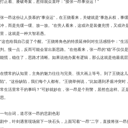
打正着、屡破奇案，惹得观众直呼：“接张一昂事业运！”
张一昂这份让人羡慕的
“事业运”，在王骁看来，关键就是“事急从权，事
冲，而是先缓一缓、放一放。”在旁人看来，这或许是装傻充愣，又或许
里，这就是一种大智若愚。
“这也给我自己提了个醒。”王骁将角色的特质延伸到对生活感悟中：“生
判。慢一点，反而可能会冒出新思路。”在他看来，张一昂的“稳”不仅仅
能慌，稳住了，思路才清晰。如果说他办案有逻辑，那么这就是他最底层
在惯常的认知里，主角的魅力往往与完美、强大画上等号。到了王骁这
陷”。“这份缺陷，我们每个人都有。”王骁举例说，“比如遇到矛盾冲突
常生活里常干的事吗？”可妙就妙在，张一昂是个刑警，居然也这样。正是
思。
一句台词，道尽张一昂的悲剧色彩
剧中，叶剑遇害现场留下一块石头，上面写着
“一昂”二字，直接将张一