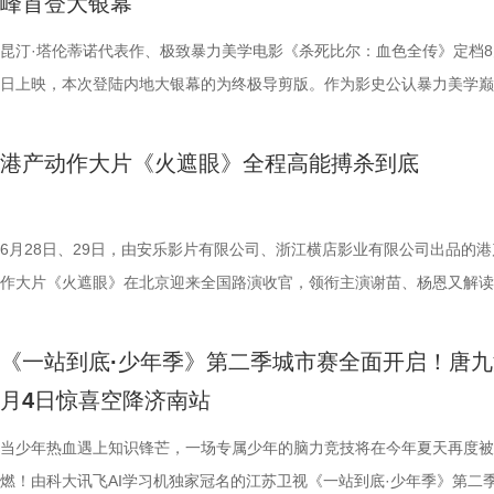
峰首登大银幕
大家族的故事仍在继续，我们的故事也是。
女足》由周星驰执导并编剧，张小斐、迪丽热巴、张艺兴领衔主演，刘嘉
靖、张继聪、欧阳万成友情出演，陈旻、李卓媚、秦鹏飞、张天一、孙子
入“问诊”状态，从饮食到作息层层追问，被夸“好专业”。师父现场解锁“三
的游轮早在1930年便已失踪，船上空无一人。随处可见的血迹，神秘的
频出现漏洞。目前，泰州队失球数达9个，仅略少于镇江队的13个，后场
·斯坦森领衔主演，将以生猛复仇贴脸暴击的烈度与全新海上密闭空间厮
佐藤健特别出演，艾米、雪野、蔡思贝、胡予安、倪好特别介绍，赵丽娜
洪蕾、施予斐、景如洋、李奕臻、赖赖、葛依萱、王奕彤、马睎悦、邹霞
护法”，哪种抗阻运动有助于预防高血压？日常护糖又有哪些小妙招？ 从
接踵而至的凶杀事件，将杰丝拖入一个无法逃脱的恐怖轮回——她必须反
的压力可想而知。 不过，好消息是，在上一场与南通队的比赛中，泰州
命的设定，为观众带来一场新鲜刺激的银幕体验。 电影《怒之杀》引进图.
昆汀·塔伦蒂诺代表作、极致暴力美学电影《杀死比尔：血色全传》定档8
阳靖、张继聪、欧阳万成友情出演，陈旻、李卓媚、秦鹏飞、张天一、孙
桐侥、张娣主演，张琪、房岩、邓月平、CHANYA、许君聪、门腔、冯
人的深夜困扰，到女性经期健康课，再到“三高刺客”的层层现身，国医少
历同一段噩梦，而每一次循环都隐藏着更深的真相…… 而在同步释出的
明显回升，以1:0赢下了这场“宿命对决”，继上届决赛后再度战胜对手。
杰森·斯坦森硬核暴击贴脸输出 密闭空间厮杀肾上腺素飙升 在今日发布的
日上映，本次登陆内地大银幕的为终极导剪版。作为影史公认暴力美学巅
七、洪蕾、施予斐、景如洋、李奕臻、赖赖、葛依萱、王奕彤、马睎悦、
唐香玉、李明远、苗溢伦、鄂靖文、AVANTGARDEY、张美娥、那迪、
将会收获哪些生活里的健康智慧？锁定本期节目，今晚21:10江苏卫视、a
报中，杰丝手持染血利斧站立于邮轮甲板之上，脚下猩红海面如同镜像般
南通队上下兴奋异常。打进制胜一球的吴硕涛表示：“我们前几场的战绩
厮杀”版预告中，杰森·斯坦森孤身置身危机四伏的楼梯间，面对接连不断
作，影片承载着几代影迷的情怀与执念，此次《杀死比尔：血色全传》重
霞、崔桐侥、张娣主演，张琪、房岩、邓月平、CHANYA、许君聪、门
别出演，由深圳电影制片厂有限公司、星辉海外有限公司、上海猫眼影业
枝播出。更多身体发出的“小信号”，等你一起揭晓！
出另一个自己。上下颠倒的人物构图与血色海面形成强烈的视觉冲击，不
好，急需要一场翻身仗，大家都咬着牙、拼着一股劲，就是一定要拿下这
堵与追杀，以凌厉身手展开绝地反击，在狭小空间开启一对多高能打斗。
档，大银幕原汁原味展现昆汀·塔伦蒂诺导演对影片的原初创想，更收录
港产动作大片《火遮眼》全程高能搏杀到底
勉恒、唐香玉、李明远、苗溢伦、鄂靖文、AVANTGARDEY、张美娥、
公司、中国电影产业集团股份有限公司、QUAK LIMITED、深圳乐丰投
现出影片浓烈的悬疑惊悚氛围，也暗示着故事中不断重复、永无止境的循
球！” “泰州发布”则用“一场久违的胜利”来形容这场关键战，并点赞道：“
追逐、持刃肉搏、贴脸爆头等动作名场面轮番上演，高强度高观赏性打斗
独家动画片段、上下篇章合映，一站式呈现酣畅淋漓的复仇狂宴。 微信
冯禧特别出演，由深圳电影制片厂有限公司、星辉海外有限公司、上海猫
有限公司、未来资本投资管理有限公司、小艾科技有限公司、STEAM RO
命。海报上方“越挣扎 越循环”的标语更进一步点明影片核心主题，当命
分拼出了血性，拼出了骄傲，更拼出了球迷心中的希望。”那么，面对联
搭配快节奏的镜头调度，让影片的紧张氛围持续升级。 作为全球最具代
_20260702101109.jpg 影史暴力美学巅峰终极导剪版 首登内地大银幕 
业有限公司、中国电影产业集团股份有限公司、QUAK LIMITED、深圳
HK LIMITED、大喜市影视文化（山西）有限公司、华艺视界（深圳）影
重复，每一次试图逃离的努力，都可能成为下一次循环的起点。 电影《
名垫底的镇江队，泰州队能否继续上演“冠军泰”归来的好戏？ “穷”则思变
动作明星之一，杰森·斯坦森凭借极具观赏性与力量感的动作表演塑造了
汀最具代表性的传奇作品，《杀死比尔》系列自问世以来，便凭借极致的
6月28日、29日，由安乐影片有限公司、浙江横店影业有限公司出品的港
资管理有限公司、未来资本投资管理有限公司、小艾科技有限公司、STE
限公司、万维仁和（北京）科技有限责任公司、深圳大自在创意文化有限
轮》将于7月17日全国上映。这个夏天，一同登上“埃俄罗斯”号，开启命
江队官宣调整教练团队 镇江队什么时候能收获第一场胜利，已然成为新
经典银幕硬汉形象，其干净利落的动作风格早已成为无数观众心中的“动
美学、引领潮流的符号化风格、极具张力的复仇叙事封神影坛，成为跨越
作大片《火遮眼》在北京迎来全国路演收官，领衔主演谢苗、杨恩又解读
ROOD HK LIMITED、大喜市影视文化（山西）有限公司、华艺视界（
司、深圳市八合里投资有限公司、北京高兴文化传媒有限公司、深圳市禧
回！
“苏超”最大的悬念！ 目前，常规赛已经过半，镇江队却只收获了0胜6负
花板”。这部限制级猛片不仅延续了观众熟悉的硬核动作场面，更将封闭
余年的不朽经典，是无数影迷心中的必刷神作。昆汀将中国武侠片、剑戟
细节，并感谢观众对影片的支持和喜爱。《火遮眼》真打真干真解恨，暴
影业有限公司、万维仁和（北京）科技有限责任公司、深圳大自在创意文
宝有限公司、比高集团控股有限公司、广东猿能量体育发展有限公司出品
绩，排名积分榜倒数第一的同时，还创造了跨赛季十七连败的尴尬纪录。
作为主要场景，在逼仄高压的船舱环境中，杰森·斯坦森孤身对战多名敌
西部片等美学完美融合，搭配极致的色彩构图、酣畅淋漓的动作设计、精
作和浓烈情绪的双重输出，直接又生猛，打出全球好口碑，烂番茄网站新
《一站到底·少年季》第二季城市赛全面开启！唐九
限公司、深圳市八合里投资有限公司、北京高兴文化传媒有限公司、深圳
辉海外电影有限公司、北京我行文化发展有限公司、天津猫眼微影文化传
谓“穷则思变，变则思通”，7月1日，镇江队宣布调整教练团队，由副领队
围攻，将以贴脸搏杀、招招见血的狠戾打斗为观众带来直白生猛的感官冲
配乐卡点、鲜明的角色塑造、极具风格化的镜头调度，打造出独一无二的
98%、豆瓣评分7.9、淘票票评分9.4、猫眼评分9.4，正在好评热映中。 
月4日惊喜空降济南站
月珠宝有限公司、比高集团控股有限公司、广东猿能量体育发展有限公司
限公司、北京锦橙文化传媒有限公司、晋思拓展有限公司、北京微梦创科
兼任教练员，统筹球队训练、管理工作；特聘德拉甘・斯坦季奇为技术总
也让杰森·斯坦森标志性的暴力美学得到更充分的释放。 硬汉蒙冤解恨复
风格和质感，影响了后世无数影视创作。 值得一提的是，这部影片与中
影《火遮眼》北京路演现场图-大合影.jpg 谢苗回顾终极混战打了18晚 众
品，星辉海外电影有限公司、北京我行文化发展有限公司、天津猫眼微影
技术有限公司联合出品。影片将于明日全国上映，“至尊无敌杯”即将盛大
韩崑（kun）担任守门员教练；戴杨负责技术分析。德拉甘·斯坦季奇精
力全开 海外口碑未映先热 点燃期待 电影《怒之杀》讲述了富豪蒂布遭遇
着深厚的缘分。当年影片大量内景戏份均在北京电影制片厂摄影棚搭建摄
卷出动作戏新高度 电影《火遮眼》集结全球五位实战动作高手，上演不
当少年热血遇上知识锋芒，一场专属少年的脑力竞技将在今年夏天再度被
传媒有限公司、北京锦橙文化传媒有限公司、晋思拓展有限公司、北京微
赛，我们影院见！
文、英语、塞尔维亚语，持欧足联A级教练证书。他与镇江渊源颇深，早
身亡后，贴身保镖科尔·里德被栽赃为凶手，遭到全境通缉。为躲避警方
昆汀率剧组在此驻扎拍摄长达三个月，并特邀袁和平出任武术指导，袁家
的巅峰对决，一招一式不留退路，暴烈的拼杀，喷涌的怒火，打出了极致
燃！由科大讯飞AI学习机独家冠名的江苏卫视《一站到底·少年季》第二