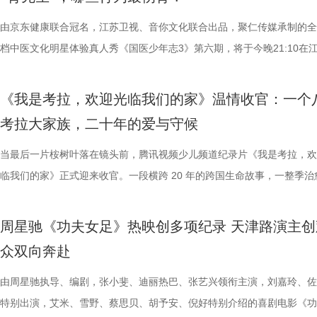
拨之下，少年们会迎来哪些成长与蜕变？静待节目揭晓！ 作为节目
耕优质文本，期待更多好故事从这里走向荧幕，持续为影视产业的高质量
一个黄金时代的篇章。 每一次思想的碰撞，都将抵达梦的更深处 作为湖
力付出。”高驰表示。 目前，在积分榜上，宿迁队与常州队、苏州队同积1
精妙绝伦的叙事结构、层层递进的悬疑反转以及令人细思极恐的结局，成
演的当铺老板蒋孟生，出于从小同
友，黄圣依再度回归，以细腻敏锐的共情力与成熟通透的育儿理念，成为
注入不竭动力。 产业共振：1992造梦局开街，构筑影视文旅新地标 本
年华的精神角落，「理解」单元将为观众呈现对谈系列活动。「沙龙」将
分，凭借净胜球优势暂列第三位，与排名第二的无锡队也只有2分的差距
数观众心中的烧脑神作。豆瓣评分长年保持在8.5，累计超过百万人打分
由京东健康联合冠名，江苏卫视、音你文化联合出品，聚仁传媒承制的全
是押上自己的家产……与其说《江
们的暖心后盾。赛场之上，她总能精准捕捉选手们的临场心态变化和细微
的另一大亮点是1992造梦局的正式开街。作为盐城“短剧之城”建设的核
形交流、开放互动与轻社交形式，为不同电影爱好者提供一个全方位交流
本轮无锡队轮空的情况下，宿迁队若能全取三分，将让自己的排名更进一
列豆瓣电影TOP250第191位。从论坛时代到短视频时代，从影迷圈层到
档中医文化明星体验真人秀《国医少年志3》第六期，将于今晚21:10在
是一群人的故事。在风云激荡的变局
绪，在开场前她特别提到华璟甜，去年赛场落泪，今年依旧勇敢站上舞台
体，1992造梦局依托丰富多元的拍摄场景，已构建起“创作—拍摄—制作
的平台。「大师班」则将邀请顶级电影创作者亲临现场，以大师公开课形
对此，宿迁队主教练张玉宁却显得十分谦逊，在采访中直言“宿迁是弱队”
观众，这部作品始终保持着惊人的讨论热度——关于结局的解读、循环逻
视、ai荔枝播出。本期，国医少年团不仅将破解“中风谜案”，还将解锁望
四个字，自带澎湃如潮的力量
份勇气特别可嘉。“我这个‘班主任’今年又来了，还要再给他们加油”，一
化”的全产业链影视生态。街区不仅拥有多种主题的实景拍摄基地，还配
打造专业电影课堂。「工作坊」将以沉浸式实践工作坊的形式，拓宽创作
对任何一个对手都要立足于拼。本赛季开始前，张玉宁曾喊出“进入前八”
推演以及隐藏细节的分析至今仍层出不穷。 影片讲述了单亲母亲杰丝（
健康、护肾课堂、健康求真等精彩内容。哪些健康误区值得警惕？又有哪
人的对话。8月12日起，每晚19:
《我是考拉，欢迎光临我们的家》温情收官：一个
出了她对少年们始终如一的守护与期待。 从单人抢位的实力突围，
后期制作中心、服装道具库、艺人库等专业服务，致力于实现“一城千面
界，打造专属艺术工坊。这不仅是一场观影盛会，更是一次思想与创造的
号，当时外界普遍认为宿迁队完成该目标存在不小难度。但随着它接连战
·乔治饰）与一群朋友乘游艇出海游玩，途中遭遇风暴，众人被迫弃船，
单实用的养生妙招值得收藏？答案即将揭晓！ 病发现场抽丝剥茧，国医
跨越时代的精神力量！
考拉大家族，二十年的爱与守候
轮答的默契博弈，再到项目实战的综合试炼，三重赛制层层递进、环环相
站拍遍”的影视拍摄服务目标。 1992造梦局的开街，标志着盐城在影视
撞。 「参与」单元则将通过「光影极客限时创作赛」，面向全国遴选优质
京队、苏州队、无锡队等传统强队，这支昔日并不被看好的球队一路高歌
一艘名为“埃俄罗斯”号的神秘游轮。这艘游轮早在1930年便已失踪，船
破解“中风谜案” “病发现场探案”再度开启，国医少年团化身“健康侦探”，
究竟哪一队能冲破关卡、率先晋级？今日19:30锁定江苏卫视、ai荔枝、
业布局上迈出了坚实一步。潜力榜活动与街区载体的深度融合，将有效推
视频创作者，开展限时20小时的创作竞赛主题沙龙与作品展映，让更多
进，正不断上演“霸王归来”的“好戏”。此番坐拥主场之利，宿迁队能乘胜
一人。随处可见的血迹、神秘的指示、接踵而至的凶杀事件，将杰丝拖入
活环境、身体表现等线索中抽丝剥茧，还原病发真相。看似平常的生活习
当最后一片桉树叶落在镜头前，腾讯视频少儿频道纪录片《我是考拉，欢
视频《一站到底·少年季》第二季首期节目，见证十位少年突破自我，全
质文学IP在盐城落地转化，实现“内容”与“场景”的无缝对接。通过导入优
“造梦”的乐趣。 梦的乐园不止光影，编织更多现实的乐趣 在电影之外，
击、连奏凯歌吗？ 常州摇身一变成“常威”，全力冲击四连胜 和宿迁队一
无法逃脱的恐怖轮回——她必须反复经历同一段噩梦，而每一次循环都隐
后，却暗藏健康危机，四人一路推理、层层分析，最终能否锁定真正病因
临我们的家》正式迎来收官。一段横跨 20 年的跨国生命故事，一整季治
逐，看强者如何高光登场、强势突围！
业资源，不仅为街区注入了持续的内容活力，也进一步完善了区域的影视
年华还以“电影+”为核心设立「生活」单元，多种玩法营造兼具电影氛围
赛季常州队也给球迷们带来了足够多的惊喜。他们不仅在揭幕战中3:0完
更深的真相。 如今，这部曾陪伴无数影迷深夜研究剧情的经典之作终于
案结束后，李峰师父结合案例揭秘中风预警信号，陈妍希听得频频“对号
暖的朝夕陪伴，缓缓落下温柔帷幕。节目上线以来，无数家庭被镜头里软
配套体系。 多方联动：共筑影视生态，赋能盐城文旅新篇 本次活动不仅
活烟火气的沉浸式体验。「特色市集」结合电影元素，打造一场融合艺术
届亚军南通队，而且最近三场比赛接连战胜镇江队、盐城队、连云港队，
陆内地影院。相比电脑与手机屏幕，大银幕所带来的沉浸体验将进一步放
座”，一句“我有时候也会”瞬间把夏之光吓得连喊“快去医院”。随后，师父
爱的考拉、动人的保育故事与专业详实的自然科普深深打动，留下许多触
周星驰《功夫女足》热映创多项纪录 天津路演主创
秀文学作品的展示平台，更是多方资源联动、共谋发展的合作盛会。活动
与生活美学的文化奇遇。「演出快闪」将带来充满夏日活力的舞蹈表演，
三连胜的同时，稳居积分榜第四位，从“常宝”摇身一变成为“常威”。 不过
片的悬疑氛围与情绪张力——每一次重复出现的场景、每一个细微的伏笔
传授预防口诀和推经点穴降压操，夏之光秒变“带练老师”，一本正经带着
心的观看回忆。 图片1 (1).jpg 图片2 (1).jpg 一整季萌趣治愈，解锁考拉
众双向奔赴
场，江苏世纪新城集团、中子星影业、百花文艺出版社共同签署了战略合
律互动中点燃欢乐氛围。「全城多巴胺激活计划」则将贯穿全城开展打卡
下来常州队将迎来“魔鬼”赛程，除了宿迁队之外，将陆续迎战泰州队、徐
一次命运轮回的开启，都将在影院里获得前所未有的震撼呈现。 沉浸式
边学边练，陈妍希却忍不住笑称：“动作越标准越好笑！” 观耳辨健康，
松弛日常 整部纪录片没有戏剧化冲突，只用纯粹纪实镜头捕捉考拉家族
议，此举标志着三方将在剧本开发、IP孵化、人才培养等领域深化协同，
动，让光影之美成为点亮常熟的景色。 湖光嘉年华由中国电影产业集团
队、无锡队和苏州队，稍有不慎排名或将出现大变化。对此，主教练郑小
验 限定周边引爆收藏热情 首映礼当晚，英皇电影城大堂被精心还原为一
年团开启“肾气大测评” 新师父刘兰英登场，一场趣味十足的“观耳识健康”
生活，把独一份的“软萌治愈”送到观众眼前。我们认识了一整个性格鲜活
由周星驰执导、编剧，张小斐、迪丽热巴、张艺兴领衔主演，刘嘉玲、佐
构建可持续发展的影视产业生态。 此外，一系列配套活动也同步展开，
限公司、常熟市人民政府主办，中影江南（苏州）电影产业有限公司、中
终保持着很清醒的认识。“今年各个对手都很强，没有弱队，我们每一场
雾海面”——血色海面上的巨轮正驶向未知真相，仿佛将“埃俄罗斯”号的
率先开启。夏之光意外获评“夯中之夯”，陈妍希、李雅娟、高卿尘也纷纷
拉明星天团：自带贵公子气质、一见到桉树叶就丢掉偶像包袱的园草小叶
特别出演，艾米、雪野、蔡思贝、胡予安、倪好特别介绍的喜剧电影《功