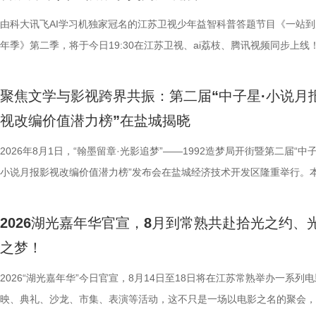
后就要挨打的现实，他毅然放弃功
珏、孙嬿婉将携手《非诚勿扰》人
由科大讯飞AI学习机独家冠名的江苏卫视少年益智科普答题节目《一站到
业、兴教育、兴城市推动南通成为“
组成“打卡团”阵容，带领多组情侣
年季》第二季，将于今日19:30在江苏卫视、ai荔枝、腾讯视频同步上线
的发展进程。 爱国、救国、
觅缘之旅。 图片8.png 苏州是
位优秀少年集结登场，开启一场兼具脑力竞速、知识比拼与团队协作的全
生》特别选取张謇得中状元的同年
语，一面是工业园区的摩登璀璨。本
量。首期赛场就将迎来二选一残酷对决，十位选手分为两支战队同台竞技
剧张强表示：“当国家和民族面临
依托金鸡湖与独墅湖双湖水域联动
聚焦文学与影视跨界共振：第二届“中子星·小说月
有一支队伍能够晋级进入下一赛程，层层试炼、步步突围，谁能顶住压力
个过程中成为了时代精神标识。
心动美好的浪漫之旅。打卡动线贯
视改编价值潜力榜”在盐城揭晓
而出？答案今晚揭晓！ PBL项目挑战开启！少年们直面多重考核
中国早期企业家兴办实业、产业救
02、独墅湖月亮湾码头、飞翔雕塑
较于第一季，本季赛制紧扣新课标要求和育人导向实现全方位升级，创新
2026年8月1日，“翰墨留章·光影追梦”——1992造梦局开街暨第二届“中子
情怀、富民理想和社会责任，凝练为
融天幕、月光码头九大地标，让参
PBL项目挑战模式，模拟真实学习场景，让学习跳出纸面、落地实践，真
小说月报影视改编价值潜力榜”发布会在盐城经济技术开发区隆重举行。
神，力求为新时代企业家精神培
浪漫故事。 图片9.png 打卡之
行知行合一、学以致用的教育内核。节目依托科大讯飞AI学习机专业教研
活动由中国世界电影学会、江苏省作家协会、中共盐城市委宣传部、盐城
《江海潮生》这个剧名，既代表江
地居民及外籍人士、港澳台同胞提
加持、学科专家权威解读，以科学化、专业化教育力量赋能少年成长，助
化广电和旅游局、盐城经济技术开发区指导，江苏世纪新城投资控股集团
张謇立足中华文化、拥抱时代
02两座旅游驿站，在“婚拍友好驿
2026湖光嘉年华官宣，8月到常熟共赴拾光之约、
子告别被动学习，培养自主学习、知识迁移与应用、动手实操与探究思维
公司、中子星（陕西）影业有限公司、百花文艺出版社、陕西文投（影视
大变局下，张謇的人生贯穿了甲午
宾还会前往独墅湖月亮湾码头，体
之梦！
力。 节目通过抢位赛、团队轮答赛、项目挑战赛三重递进式竞技体
达文化传媒公司联合主办，盐城师范学院、盐城幼儿师范高等专科学校协
点，其个人命运与国家命运紧密相
翔雕塑，嘉宾们将登上128米亚洲
方位检验少年们的综合素养。首轮抢位赛考验选手们的空间几何能力，十
活动当天，众多知名编剧、导演、作家、行业专家、平台代表及影视公司
2026“湖光嘉年华”今日官宣，8月14日至18日将在江苏常熟举办一系列
架，以“实业报国”为主轴，围绕张
鸡湖全景，随后前往苏州当代美术
年凭借扎实数理基础与超快临场反应同台竞速、排名定序，为后续战队组
人齐聚一堂，共同见证文学与影视两大艺术形态的深度对话与跨界共振，
映、典礼、沙龙、市集、表演等活动，这不只是一场以电影之名的聚会，
以充满张力的情节脉络再现丰满立
动。夜幕降临，活动转场至圆融天幕