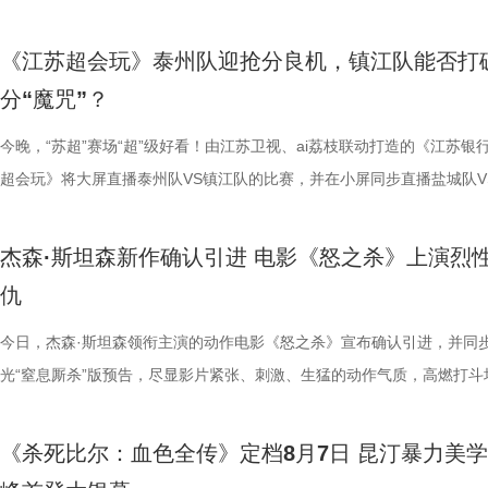
轮》的口碑仍旧坚挺，逻辑也仍经得起推敲，甚至可以开辟出新的解读方
大小，需在育儿袋发育半年；幼崽必须食用母考拉特殊分泌物才能消化带
剧感动。 在情怀的依托下，影片标志性的戏剧张力同样引
这份悬念，唯有走进影院方能揭晓。 周星驰脑洞全开，功夫女足奇招尽现
助眠小妙招？ 2、痛经不要硬扛！国医少年团解锁女性经期健康课 走进“
究剧情细节、绘制时间线、分析循环逻辑的观众而言，不仅是一次重温经
早已成为经得住时间考验的作品。“十多年之后依然新奇的无限嵌套循环
树叶；野外考拉单胎进化逻辑、野外栖息地危机、迁地保护野外复壮长远
胜。第二大看点则聚焦于原汁原味的无厘头喜剧风格。从目前释出的物料
星驰导演的电影素以天马行空、充满脑洞著称，他总能在看似荒诞的设定
走廊”，“钝刀割肉”“疼到眼前一黑”等真实描述，让夏之光、高卿尘震惊不
机会，还是一场迟到了17年的大银幕之约。 从论坛时代到短视频时代，
《江苏超会玩》泰州队迎抢分良机，镇江队能否打
构，经典真的永远不过时。” 上映前夕，影片超前点映已在全国率先开启
等专业知识，都通过日常饲养场景自然输出。孩子看得津津有味，家长也
看，电影依然保留着那种荒诞中透着温情的幽默底色。密集的喜剧笑料与
建出自洽而动人的世界观，将日常细节转化为极具戏剧张力的笑料，同时
李雅娟分享自己的痛经经历，陈妍希也提醒大家多理解女性经期状态。痛
迷圈层到大众观众，这部作品始终保持着惊人的讨论热度。关于结局的解
分“魔咒”？
批观众纷纷在社交平台分享观后感：“大银幕太震撼了”“细节多到头皮发麻”
完整野生动物保育知识，真正实现看纪录片的同时完成自然启蒙。 图片11.
路的台词设计层出不穷，力求让观众在捧腹大笑之余，也能感受到周氏喜
对人物成长与团队精神的深刻观照。想必《功夫女足》也延续了这一创作
的“忍忍就好”吗？ 杭州市中医院中医妇科主任医师马景师父通过黑巧克
循环逻辑的推演以及隐藏细节的分析至今仍层出不穷。如今，这部曾陪伴
完立刻想二刷”。这些评价也印证了一个事实——《恐怖游轮》不仅属于
图片12 (1).jpg 一场双向奔赴的陪伴，节目完结但故事未完待续 上线至
生活细节的独特解构。 与幽默风格相辅相成的，是表现形
因，他将功夫足球的舞台拓展至全球性赛事，风格迥异的多国队伍轮番登
红汤、暖宝宝等日常话题，带领国医少年团破解痛经护理误区。高卿尘凭
影迷深夜研究剧情的经典之作终于首次登陆内地影院。相比电脑与手机屏
今晚，“苏超”赛场“超”级好看！由江苏卫视、ai荔枝联动打造的《江苏银
十七年，它同样属于今天。豆瓣8.5分、超百万人评分的成绩，让它成为
数粉丝自发蹲守更新、记录每只考拉生日，把考拉当成生活里温柔精神寄
的大胆突破。第三大看点则是功夫与现代女足跨界碰撞的脑洞设定。影片
各种稀奇古怪的招数与功夫绝技混搭碰撞。如此多样的元素，在周星驰手
活经验答对师父问题，被夸“适合学妇科”，意外找到新赛道。除了常见的
大银幕所带来的沉浸体验将进一步放大影片的悬疑氛围与情绪张力。每一
超会玩》将大屏直播泰州队VS镇江队的比赛，并在小屏同步直播盐城队V
留名的经典，而首次登陆内地大银幕，则让它拥有了全新的生命。 《恐
有人每周奔赴园区只为远远看一眼心爱考拉，有人为每只小家伙剪辑专属
统的功夫招式与绿茵竞技巧妙交织，在动作设计与视听语言上倾注了大量
但不显凌乱，反而因独特的喜剧逻辑而妙趣横生，让人期待他如何延续一
误区，师父还会现场教学哪些缓解痛经的按揉方法？ 3、从“盐”值刺客到升
复出现的场景、每一个细微的伏笔、每一次命运轮回的开启，都将在影院
州队、无锡队VS宿迁队、徐州队VS南京队的三场焦点对决。主持人李响
轮》正在全国院线热映。风暴已至，轮回开启。那艘名为“埃俄罗斯”号的
频，屏幕内外，一场人与考拉、平台与家庭的温柔双向陪伴悄然成型。 
思。传球、防守与射门在此处演化为一场场精心编排的功夫交锋。这种打
疯狂创意，将足球竞技、各路奇招与喜剧包袱熔于一炉，创造出别具一格
公堂，三高风险藏不住了 三高离年轻人很远吗？本期节目中，国医少年
得前所未有的震撼呈现。 百万人认证必看神作 大银幕揭开轮回真相 《恐
老搭档夏宇翔一起，为大家带来本轮赛事的精彩解读。目前，在积分榜上
杰森·斯坦森新作确认引进 电影《怒之杀》上演烈
游轮上的秘密，正等待更多观众走进影院揭晓。
的故事走到了尾声，但属于考拉的生活永远没有休止符。长隆的桉树林依
有认知的奇幻设定，不仅展现了女足队员的柔韧与武艺的刚猛，也为全片
幕奇观。 在电影《功夫女足》中，周星驰的脑洞或许更体现在角色塑造
了一堂“三高健康课”。预防高血压环节，李峰师父通过“身体信号盲盒”带
轮》豆瓣评分长年保持在8.5，超百万观众评价打分，位列豆瓣电影 TOP2
州队2胜3负位列第十，镇江队则六战皆墨排名倒数第一。对两支球队而
仇
日鲜活，八代考拉大家族在这片专属家园里自在吃喝、安然休憩，而横跨
了兼具燃感与爽感的视觉张力。 而在精彩的动作呈现与幽
编排上。影片中，女足队员们性格迥异，彼此间的摩擦反而成为戏剧张力
认识高血压风险，陈妍希“屡屡中招”，高卿尘感叹“姐姐，这节目来的真值
第 191 位。相比单纯依靠反转取胜的悬疑片，《恐怖游轮》将时间循环
场比赛既是荣誉之战，更事关常规赛后半段的走势，双方势必将拼尽全力
国、助力野生考拉种群复壮的保育计划也在稳步推进。 图片15 (1).jpg 
素的包裹之下，影片最能触动观众的，莫过于周星驰导演一贯的人文精神
源。夸张技能混搭竞技场面，碰撞出独特的喜剧火花。可以预见，影片将
笑点拉满。含盐量竞猜中，面包、话梅、泡面等常见食物轮番登场，谁才
惊悚、命运寓言与人性剖析巧妙融合，创造出一个逻辑严密却又充满哲学
州队主场不容有失，“冠军泰”盼逆风起势 对泰州队来说，这是一场不容
今日，杰森·斯坦森领衔主演的动作电影《怒之杀》宣布确认引进，并同
14.jpg 我们暂时和这段温柔的线上陪伴挥手作别，可这段旅程带给我们
四大看点在于接地气的小人物成长与蜕变。 剧中的女足队员们并非完美
集笑料中展现一支队伍从摩擦到凝聚的转变，让观众在让观众在欢笑中看
藏最深的“盐”值刺客？随后，高卿尘迎来“摸脉初体验”，认真学习“寸关尺
的故事世界。许多观众在首次观影后往往会立刻开启第二遍、第三遍观看
比赛！ 此前四场比赛，泰州队接连负于徐州队、无锡队、苏州队等传统
光“窒息厮杀”版预告，尽显影片紧张、刺激、生猛的动作气质，高燃打斗
不会消散，看过考拉母子间的不舍牵挂，读懂保育员二十年默默坚守，了
她们在面对强敌和外界施压时，同样会历经迷茫、退缩与自我怀疑。正是
长和坚持。这份奇思，正是《功夫女足》献给观众的独特惊喜。 电影《
次上手诊脉，现场又紧张又好笑。 高血糖环节则化身趣味公堂，大米粥
为寻找那些隐藏在细节中的线索与答案。 在今日发布的定档预告中可以
仅在扬州身上全取三分，表现可以用差强人意来形容。究其原因，在于泰
与肃杀氛围扑面而来。《怒之杀》作为杰森·斯坦森近五年来最刺激的限
危物种保护的重量后，心底生出对所有弱小生命的温柔与敬畏，会长久留
真实的脆弱与挣扎，让她们在团队默契与不屈斗志下的逆风翻盘更具说服
足》由周星驰执导并编剧，张小斐、迪丽热巴、张艺兴领衔主演，刘嘉玲
瓜、小夜灯接连登场“喊冤”，国医少年团边断案边解锁控糖知识。随后的
影片讲述了单亲母亲杰丝（梅利莎·乔治饰）与一群朋友乘游艇出海游玩
核心阵容的流失。新赛季，泰州队阵中缺少了巴特、樊超等诸多核心球员
银幕复仇爽片，在延续其拳拳到肉的硬核动作风格之外，更以直白凌厉、
《杀死比尔：血色全传》定档8月7日 昆汀暴力美
我们静静期待下一次相逢，再走进这个满是温暖与生机的考拉之家，八代
也更容易让身处现实中的普通观众产生深度共鸣。 电影《
藤健特别出演，艾米、雪野、蔡思贝、胡予安、倪好特别介绍，赵丽娜、
脂环节，李雅娟自述是高血脂患者，国医少年团开启现场问诊。夏之光一
中遭遇风暴，众人被迫弃船，登上一艘路过的巨大游轮。这艘名为“埃俄罗
心轮换出现断层。如此一来，球队战斗力明显下滑，曾经固若金汤的防守
爆头的感官冲击，点燃动作片影迷期待。 影片由让-弗朗索瓦·雷切执导