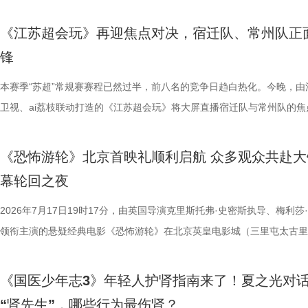
定基础。紧接着的团队轮答赛考点包罗万象，少年们需在1小时内极速研
了一场关于IP价值转化与产业生态构建的思想盛宴。 榜单揭晓：九部潜
由此开启的一场夏日约会。湖光嘉年华以“拾光之约 光影之梦”为主题，
担当精神，能与当代青年在职
天幕上滚动播出。最后，所有人登船
料，掌握幻方、数独、杨辉三角、九章算术、圆周率、张衡历法、古诗词
作，点亮IP改编新航向 作为本次活动的核心环节，第二届“中子星·小说
「观看」「典礼」「理解」「生活」「参与」五大主题活动单元，邀请每
集结顶尖创作力量，白玉兰、
节，参与者将获颁“觅缘通关证书”。 
《江苏超会玩》再迎焦点对决，宿迁队、常州队正
综合常识等多元内容，极致考验全员知识吸收效率与答题默契，本轮获胜
视改编价值潜力榜”的发布备受瞩目。该榜单经过严格筛选与专业评审，
爱电影、爱生活的人，在常熟的湖光山色中，共同完成一次关于观看、感
稀缺性，创作的高品质，进一
扰》官方微博、抖音、视频号及a
锋
可直接解锁终极项目挑战专属资源包，在最后一关抢占天然优势。 
《小说月报》《小说月报·大字版》《小说月报原创版》《科幻立方》四
连接的集体体验。 同步发布的主视觉海报与主题活动单元海报，以常熟
海潮生》汇聚了一众优秀主创。总
共同展示各打卡点特色风景。8月1
阵作为终极试炼的PBL项目挑战，跳出传统纸笔答题框架，少年们将前期
名文学期刊2024年第9期至2025年第12期上刊载的480余篇小说中甄选
步路线“雄鹰线”为灵感、以“雕刻现在 飞向未来”为寓意，绚烂的湖面与斑
本赛季“苏超”常规赛赛程已然过半，前八名的竞争日趋白热化。今晚，由
之一，总导演王伟民执导过《孤舟
与心动的城市漫游，一次《非诚勿
的知识全部投入实操应用，在任务场景中探索、拆解问题，灵活运用数独
影视改编潜力的佳作，旨在为影视行业输送优质文本，搭建文学与影视高
线路相映成趣，将为观众打开一条光影与现实交织的道路，解锁影像艺术
卫视、ai荔枝联动打造的《江苏超会玩》将大屏直播宿迁队与常州队的焦
陈敏正担任造型指导、《天下长河
片11.png
巧、高阶速算、幻方构造原理，搭建完整立体四阶幻阵，同时结合拼接匹
接的桥梁。 第二届“中子星·小说月报影视改编价值潜力榜”的评选异常激
市生活相融共生的别样魅力。 银幕内做电影美梦，银幕外致敬造梦的人 2
决，小屏同步直播南通队VS扬州队的比赛。主持人李响、解说员洪超将
的纪兆龙担任美术指导，还邀请了
典古诗词，实现数理逻辑与传统文化的深度融合，全方位考验少年们的逻
复评阶段共有18篇作品入围，涵盖短篇、中篇、科幻三大类别。经过终
湖光嘉年华下属的「观看」单元，将精选中外经典电影，为观众献上兼具
袂为大家带来比赛的精彩解读。目前，在积分榜上，宿迁队与常州队同积
慎欣担任本剧顾问。 在演员阵
《恐怖游轮》北京首映礼顺利启航 众多观众共赴大
维、统筹能力、抗压能力与团队协作素养。 本期十位少年分为两组
团的深入研讨与审慎评议，最终9篇作品脱颖而出，成功入选终评榜单。 
性与商业性的展映片单。不仅如此，展映还将因地制宜打造多元化放映场
分，宿迁队凭借净胜球优势排名第三。这场比赛的胜负走向，将直接决定
天团”。白玉兰奖、飞天奖双奖得
幕轮回之夜
宇轩、陈铭意两位专业领队分别带队布局，两种截然不同的带队风格、战
终评的9篇作品分别为： 活动现场，主办方为上榜作者颁发荣誉证书。榜
深度融合常熟的自然肌理与人文底蕴，在常熟的湖光山色里搭建户外银幕
球队的排名位次。 大胜无锡士气高涨，宿迁主场静候强敌 “苏超”上一个
其擅长诠释兼具风骨与情怀的形象
路正面交锋，谁将更胜一筹、成功晋级下一赛程？今晚拭目以待！ 
动总策划及推介人、著名编剧、导演陈宇对上榜作品进行了影视改编价值
观众在不同的自然与文化场域中，获得前所未有的沉浸式光影体验。本次
日，最精彩的对决当属宿迁队客场挑战无锡队。最终，宿迁队反客为主，
2026年7月17日19时17分，由英国导演克里斯托弗·史密斯执导、梅利莎
果敢与家国赤诚，何冰大量阅读资
理性剖析战局，“班主任”黄圣依暖心回归 首期节目迎来张泉灵惊喜加
介。他结合市场前景与创作经验，深度剖析了每部作品的故事内核、人物
影片，都将通过公益放映形式开放预约，借此让电影回归大众。 「典礼
高驰的梅开二度，以4:2战胜无锡队，终结对手不败金身。这场胜利，让
领衔主演的悬疑经典电影《恐怖游轮》在北京英皇电影城（三里屯太古里
角色，以形神兼备的演绎，将乱
她将从成长角度解读少年的赛场表现，输出专业的教育观点，为少年们带
及影视化潜力，为后续的IP孵化与影视改编提供了专业而富有洞见的方向
将举办“拾光之约荣誉典礼”，邀请幕前幕后电影人，星光汇聚点亮常熟。
全队上下士气高涨。进球功臣高驰表示，这场比赛队友们的发挥都十分出
举办“一起登船坠入循环”主题首映礼。300名影迷齐聚一堂，共同见证了
一众实力派演员，共同塑造着一
刻启发。在激烈的赛场比拼中，张泉灵看见少年们思路受阻后及时调整策
引。 第二届“中子星·小说月报影视改编价值潜力榜”的圆满落幕不仅是对
以“回望十年光影、致敬同行伙伴、开启全新未来”为主线，在表彰“拾光影
在他看来，无锡队是综合实力很强的队伍，自己和队友只能全程依靠高强
被全球影迷奉为“无限循环题材鼻祖”的影片首次登陆内地大银幕。 17年
中，杨立新饰演的通州巨商沈敬夫
《国医少年志3》年轻人护肾指南来了！夏之光对
由衷感慨道“年轻人为什么不怕错，是因为你们可以再来一遍”，在张泉灵
文学与影视跨界探索的深度回望，更是一个崭新的起点。未来，榜单将持
及“拾光伙伴”的同时，回望中国电影的发展脉络与人物足迹，共启中国电
动和顽强拼抢创造进攻机会。“这份来之不易的胜利，离不开每一名队友
登内地大银幕 百万人认证必看神作 自2009年问世以来，《恐怖游轮》
银子，但股金一分没要，他毕生都相
“肾先生”，哪些行为最伤肾？