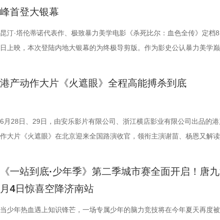
藤健特别出演，艾米、雪野、蔡思贝、胡予安、倪好特别介绍，赵丽娜、
脂环节，李雅娟自述是高血脂患者，国医少年团开启现场问诊。夏之光一
中遭遇风暴，众人被迫弃船，登上一艘路过的巨大游轮。这艘名为“埃俄罗
心轮换出现断层。如此一来，球队战斗力明显下滑，曾经固若金汤的防守
爆头的感官冲击，点燃动作片影迷期待。 影片由让-弗朗索瓦·雷切执导
我们静静期待下一次相逢，再走进
也更容易让身处现实中的普
峰首登大银幕
靖、张继聪、欧阳万成友情出演，陈旻、李卓媚、秦鹏飞、张天一、孙子
入“问诊”状态，从饮食到作息层层追问，被夸“好专业”。师父现场解锁“三
的游轮早在1930年便已失踪，船上空无一人。随处可见的血迹，神秘的
频出现漏洞。目前，泰州队失球数达9个，仅略少于镇江队的13个，后场
·斯坦森领衔主演，将以生猛复仇贴脸暴击的烈度与全新海上密闭空间厮
大家族的故事仍在继续，我们的故
女足》由周星驰执导并编剧，张小
洪蕾、施予斐、景如洋、李奕臻、赖赖、葛依萱、王奕彤、马睎悦、邹霞
护法”，哪种抗阻运动有助于预防高血压？日常护糖又有哪些小妙招？ 从
接踵而至的凶杀事件，将杰丝拖入一个无法逃脱的恐怖轮回——她必须反
的压力可想而知。 不过，好消息是，在上一场与南通队的比赛中，泰州
命的设定，为观众带来一场新鲜刺激的银幕体验。 电影《怒之杀》引进图.
昆汀·塔伦蒂诺代表作、极致暴力美学电影《杀死比尔：血色全传》定档8
佐藤健特别出演，艾米、雪野、蔡
桐侥、张娣主演，张琪、房岩、邓月平、CHANYA、许君聪、门腔、冯
人的深夜困扰，到女性经期健康课，再到“三高刺客”的层层现身，国医少
历同一段噩梦，而每一次循环都隐藏着更深的真相…… 而在同步释出的
明显回升，以1:0赢下了这场“宿命对决”，继上届决赛后再度战胜对手。
杰森·斯坦森硬核暴击贴脸输出 密闭空间厮杀肾上腺素飙升 在今日发布的
日上映，本次登陆内地大银幕的为终极导剪版。作为影史公认暴力美学巅
阳靖、张继聪、欧阳万成友情出演
唐香玉、李明远、苗溢伦、鄂靖文、AVANTGARDEY、张美娥、那迪、
将会收获哪些生活里的健康智慧？锁定本期节目，今晚21:10江苏卫视、a
报中，杰丝手持染血利斧站立于邮轮甲板之上，脚下猩红海面如同镜像般
南通队上下兴奋异常。打进制胜一球的吴硕涛表示：“我们前几场的战绩
厮杀”版预告中，杰森·斯坦森孤身置身危机四伏的楼梯间，面对接连不断
作，影片承载着几代影迷的情怀与执念，此次《杀死比尔：血色全传》重
七、洪蕾、施予斐、景如洋、李奕
别出演，由深圳电影制片厂有限公司、星辉海外有限公司、上海猫眼影业
枝播出。更多身体发出的“小信号”，等你一起揭晓！
出另一个自己。上下颠倒的人物构图与血色海面形成强烈的视觉冲击，不
好，急需要一场翻身仗，大家都咬着牙、拼着一股劲，就是一定要拿下这
堵与追杀，以凌厉身手展开绝地反击，在狭小空间开启一对多高能打斗。
档，大银幕原汁原味展现昆汀·塔伦蒂诺导演对影片的原初创想，更收录
霞、崔桐侥、张娣主演，张琪、房岩
港产动作大片《火遮眼》全程高能搏杀到底
公司、中国电影产业集团股份有限公司、QUAK LIMITED、深圳乐丰投
现出影片浓烈的悬疑惊悚氛围，也暗示着故事中不断重复、永无止境的循
球！” “泰州发布”则用“一场久违的胜利”来形容这场关键战，并点赞道：“
追逐、持刃肉搏、贴脸爆头等动作名场面轮番上演，高强度高观赏性打斗
独家动画片段、上下篇章合映，一站式呈现酣畅淋漓的复仇狂宴。 微信
勉恒、唐香玉、李明远、苗溢伦、鄂靖
有限公司、未来资本投资管理有限公司、小艾科技有限公司、STEAM RO
命。海报上方“越挣扎 越循环”的标语更进一步点明影片核心主题，当命
分拼出了血性，拼出了骄傲，更拼出了球迷心中的希望。”那么，面对联
搭配快节奏的镜头调度，让影片的紧张氛围持续升级。 作为全球最具代
_20260702101109.jpg 影史暴力美学巅峰终极导剪版 首登内地大银幕 
冯禧特别出演，由深圳电影制片厂
HK LIMITED、大喜市影视文化（山西）有限公司、华艺视界（深圳）影
重复，每一次试图逃离的努力，都可能成为下一次循环的起点。 电影《
名垫底的镇江队，泰州队能否继续上演“冠军泰”归来的好戏？ “穷”则思变
动作明星之一，杰森·斯坦森凭借极具观赏性与力量感的动作表演塑造了
汀最具代表性的传奇作品，《杀死比尔》系列自问世以来，便凭借极致的
6月28日、29日，由安乐影片有限公司、浙江横店影业有限公司出品的港
业有限公司、中国电影产业集团股份有
限公司、万维仁和（北京）科技有限责任公司、深圳大自在创意文化有限
轮》将于7月17日全国上映。这个夏天，一同登上“埃俄罗斯”号，开启命
江队官宣调整教练团队 镇江队什么时候能收获第一场胜利，已然成为新
经典银幕硬汉形象，其干净利落的动作风格早已成为无数观众心中的“动
美学、引领潮流的符号化风格、极具张力的复仇叙事封神影坛，成为跨越
作大片《火遮眼》在北京迎来全国路演收官，领衔主演谢苗、杨恩又解读
资管理有限公司、未来资本投资管理
司、深圳市八合里投资有限公司、北京高兴文化传媒有限公司、深圳市禧
回！
“苏超”最大的悬念！ 目前，常规赛已经过半，镇江队却只收获了0胜6负
花板”。这部限制级猛片不仅延续了观众熟悉的硬核动作场面，更将封闭
余年的不朽经典，是无数影迷心中的必刷神作。昆汀将中国武侠片、剑戟
细节，并感谢观众对影片的支持和喜爱。《火遮眼》真打真干真解恨，暴
ROOD HK LIMITED、大喜
宝有限公司、比高集团控股有限公司、广东猿能量体育发展有限公司出品
绩，排名积分榜倒数第一的同时，还创造了跨赛季十七连败的尴尬纪录。
作为主要场景，在逼仄高压的船舱环境中，杰森·斯坦森孤身对战多名敌
西部片等美学完美融合，搭配极致的色彩构图、酣畅淋漓的动作设计、精
作和浓烈情绪的双重输出，直接又生猛，打出全球好口碑，烂番茄网站新
影业有限公司、万维仁和（北京）
《一站到底·少年季》第二季城市赛全面开启！唐九
辉海外电影有限公司、北京我行文化发展有限公司、天津猫眼微影文化传
谓“穷则思变，变则思通”，7月1日，镇江队宣布调整教练团队，由副领队
围攻，将以贴脸搏杀、招招见血的狠戾打斗为观众带来直白生猛的感官冲
配乐卡点、鲜明的角色塑造、极具风格化的镜头调度，打造出独一无二的
98%、豆瓣评分7.9、淘票票评分9.4、猫眼评分9.4，正在好评热映中。 
限公司、深圳市八合里投资有限公
月4日惊喜空降济南站
限公司、北京锦橙文化传媒有限公司、晋思拓展有限公司、北京微梦创科
兼任教练员，统筹球队训练、管理工作；特聘德拉甘・斯坦季奇为技术总
也让杰森·斯坦森标志性的暴力美学得到更充分的释放。 硬汉蒙冤解恨复
风格和质感，影响了后世无数影视创作。 值得一提的是，这部影片与中
影《火遮眼》北京路演现场图-大合影.jpg 谢苗回顾终极混战打了18晚 众
月珠宝有限公司、比高集团控股有
技术有限公司联合出品。影片将于明日全国上映，“至尊无敌杯”即将盛大
韩崑（kun）担任守门员教练；戴杨负责技术分析。德拉甘·斯坦季奇精
力全开 海外口碑未映先热 点燃期待 电影《怒之杀》讲述了富豪蒂布遭遇
着深厚的缘分。当年影片大量内景戏份均在北京电影制片厂摄影棚搭建摄
卷出动作戏新高度 电影《火遮眼》集结全球五位实战动作高手，上演不
当少年热血遇上知识锋芒，一场专属少年的脑力竞技将在今年夏天再度被
品，星辉海外电影有限公司、北京