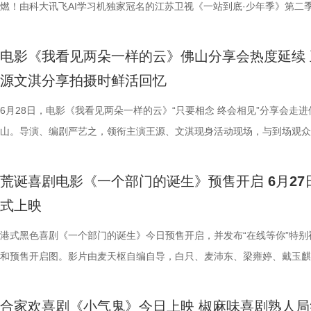
赛，我们影院见！
文、英语、塞尔维亚语，持欧足联A级教练证书。他与镇江渊源颇深，早
身亡后，贴身保镖科尔·里德被栽赃为凶手，遭到全境通缉。为躲避警方
昆汀率剧组在此驻扎拍摄长达三个月，并特邀袁和平出任武术指导，袁家
的巅峰对决，一招一式不留退路，暴烈的拼杀，喷涌的怒火，打出了极致
燃！由科大讯飞AI学习机独家冠名的江苏卫视《一站到底·少年季》第二
传媒有限公司、北京锦橙文化传媒
2017年就担任镇江华萨文旅足球俱乐部（中乙）职业队第一助理教练，
捕，也为了查明真相、替老板复仇，科尔登上一艘驶向公海的远洋货轮，
演“疯狂88人”，并联合一众中方人员、华人影人协同创作。追溯创作根源
听冲击。北京路演现场，观众称赞打戏镜头给得非常扎实，每一招的攻防
式启动选手招募。作为全国青少年益智科普答题节目标杆，新一季节目在
科网络技术有限公司联合出品。影
执行主教；2018年，出任镇江华萨文旅足球俱乐部（中乙）职业队第一
外卷入一场牵涉国际势力的巨大阴谋。货轮成为血色牢笼，一场避无可避
汀深度热爱邵氏经典功夫片，《杀死比尔》的动作美学、叙事内核甚至配
解都一览无余，彰显出“港产动作片最硬派的暴力美学”。谈及让无数观众
打磨、题目梯度、内容设计上也将迎来全面的重磅升级。 与此同时，备
这场融汇喜剧色彩与竞技魅力、兼
电影《我看见两朵一样的云》佛山分享会热度延续 
练。 展望后续的比赛，刘丹表示，整个队伍都在一个求新求变的状态，
上密室死斗正式打响。 影片在海外首次官宣后，就引起了热烈反响，海
深受经典港式武侠熏陶。 此次定档8月7日的《杀死比尔：血色全传》，
了”的终极混战戏，谢苗透露总共拍了18个晚上，天黑就开打，天亮就收
的线下城市赛也同步火热开启，首场线下城市赛定于7月4日在山东济南
源文淇分享拍摄时鲜活回忆
练组也会给队员带来一些新鲜感，让一切向好的方向发展。“作为教练组
纷纷留言表示期待，直言：“记忆中的杰森·斯坦森又杀回来了！”“为了杰
原昆汀导演原生创作意图的终极导剪版，包含海外公映的《杀死比尔1》
不仅五位演员之间需要默契，还要跟摄影机配合，其中有个镜头拍足8个
宇城隆重举办。新一季的智慧风暴将从泉城出发，再次席卷全国，寻找最
们会努力提供一切可能的帮助，去制定一个比较详细的目标和规划，从进
一定第一时间冲进影院！”也有网友对释出的预告印象深刻，表示：“近身
《杀死比尔2》，更追加多段从未公开的全新动画素材；放映中途设置15
时，只为捕捉到最完美的动作瞬间。这场戏的动作编排难度之高，也让谢
力与临场风采的“小小站神”！ 首季斩获全网热搜520+ “脑综天花板”回归
6月28日，电影《我看见两朵一样的云》“只要相念 终会相见”分享会走进
球、得一分、赢一场去逐步完成。”刘丹说道。 虽然成绩不理想，镇江球
戏干净利落，一枪爆头的场面刺激生猛，我预感这将是一场值回票价的视
中场休息，让大家更为舒适观影，尽情沉淀影片浓烈情绪，可谓是前所未
忆犹新。有个镜头是王伟被打到一边，重新加入战团时要用一个滑跪走位
接暑期档 回顾上一季，《一站到底·少年季》自开播以来便持续领跑同档
山。导演、编剧严艺之，领衔主演王源、文淇现身活动现场，与到场观众
是对主队给予了最大的支持。“现在已经没有任何压力了，我们比任何球
宴。”“没想到短短二十秒的预告里有这么多冲击力十足的画面，被围困在
不容错过的大银幕体验。 血色宿命启幕 利刃新娘踏上终极复仇之路 《杀
柏龙扎向纳文的刀，为找准出刀、踩刀的时间点，几位演员练习了很久。
艺赛道，交出了一份惊艳的行业成绩单。节目CSM35城与71城平均收视
影片角色内核与幕后创作等内容展开深度交流，现场氛围热烈，掌声不断
敢拼！”“我们只需要轻装上阵，胜利一定会水到渠成的！”球迷们纷纷在
还能一人爆头多个敌人，干净利落的打斗超出了我的预想！”影片在保留杰
尔：血色全传》以极致惨烈的悲剧开篇，全程围绕女主“新娘”的终极复仇
坦言，拍摄这部电影的心理压力有点大，因为大家都想把最好的一面展示
突破1%，稳居同时段收视TOP2，展现出强大的观众黏性。 网络热度同
片中，阿志（王源 饰）始终对眼前世界的真实性保持怀疑，并执着寻找
荒诞喜剧电影《一个部门的诞生》预售开启 6月27
台留言道。 那么，究竟是泰州队如愿赢下这关键三分，还是镇江队“爆冷
斯坦森最具代表性的动作风格的同时，又加入了海上封闭货轮的场景设定
展开，层层递进谱写了一场贯穿全篇的血色救赎与复仇史诗。作为前杀手
来，全都不怕累、自己卷，却也因此在动作呈现上碰撞出了不少新东西。 
面引爆。整季节目全网曝光量超16亿，相关短视频播放量累计达5亿，强
案的线索。古灵精怪的小一（文淇 饰）闯入他的生活，也让这场关于真
式上映
分？今晚19:30，锁定江苏卫视、ai荔枝《江苏超会玩》，悬念即将揭晓
信这个孤狼杀神在高压环境中极限反杀复仇的故事，将为中国观众带来更
“新娘”在发现自己怀有身孕后意欲金盆洗手，远走他乡。谁知，看似寻常
电影《火遮眼》北京路演现场图-领衔主演谢苗.jpg 人物旧伤疤背后藏着
获全网热搜热榜529个；在猫眼腾讯视频电视综艺热度榜13次登顶TOP1
的探寻有了新的方向。两人在真假难辨的世界中相遇相伴、彼此影响，共
奇、更直白生猛的感官体验。 电影《怒之杀》由中国电影集团公司进口
礼彩排，却遭遇了一场惨绝人寰的屠戮。前爱人暨杀手组织头目比尔带领
杨恩又解读雨晴用手语说气话 北京路演现场不乏已经三刷、五刷，既有
频号整季直播观看人数突破300万。从情怀满满的#一站到底回归#，到引
向未知的出口。电影由严艺之导演、编剧，吴楠联合编剧，王源、文淇领
港式黑色喜剧《一个部门的诞生》今日预售开启，并发布“在线等你”特别
电影产业集团股份有限公司发行、译制，霍尔果斯千澄影业有限公司协助
成员血洗现场，“新娘”头部中弹，亲友惨遭毒手。在长达四年的昏迷之后
港产动作片黄金时代的观众，亦有因为《火遮眼》而爱上动作片的05后
民惊叹的#被10后小学生的格局震惊#，节目实现了从垂直知识圈层向大
演，温茉言、闫楠主演，张颂文特别出演，陈创、杨九郎、赵子琪、赵天
和预售开启图。影片由麦天枢自编自导，白只、麦沛东、梁雍婷、戴玉麒
广，影片即将登陆全国影院，敬请期待！
难不死的“新娘”苏醒，心底只剩滔天恨意。为了完成复仇，她必须先逐一
众，他们纷纷称赞，《火遮眼》是一部非常适合在暑期观看的解压大爽片
领域的成功穿透，铸就了其“脑综天花板”的行业地位。 带着上一季的满
钎城友情出演，目前正在全国热映。 1.jpg 主创畅聊取景地拍摄回忆 粤
主演，廖子妤、谢君豪、鲍起静特别演出，谢咏欣、伍咏诗、邓月平、卢
组织的四名成员，最终直面宿敌比尔。 定档预告直观展露《杀死比尔：
仅有毫不拖泥带水的密集动作场面，还有王伟、纳文对抗恶势力时爆发的
誉，《一站到底·少年季》第二季在赛制内容与教育立意上迎来了全方位
趣味十足 再次回到影片取景地之一佛山，主创们感慨颇多，现场分享了
主演，以一桩荒诞的“退订风波”为故事主线，讲述了青年德仔多次申请退
合家欢喜剧《小气鬼》今日上映 椒麻味喜剧熟人局