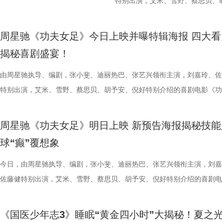
构建可持续发展的影视产业生态。
限公司、常熟市人民政府主办，中
终保持着很清醒的认识。“今年各
雾海面”——血色海面上的巨轮正驶
率先开启。夏之光意外获评“夯中之
拉明星天团：自带贵公子气质、一
特别出演，艾米、雪野、蔡思贝、
丰富了活动内涵。都市剧《余音》
意（北京）电影有限公司、中影（
都赢得很艰难。7月、8月的四场
围从银幕延伸至现实。8位coser
专属“健康测评”，现场笑料不断。
眼里只有干饭、冲锋像小坦克的食
足》爆笑热映中。
要取景地，通过影像语言展现盐城
传部、常熟高新技术产业开发区、常
心态，一场场打、一场场做准备。”
位蒙面版“杰丝”穿梭于人群之间，
号？刘兰英师父带领国医少年团通
席睡眠官笑哥； 当年四处示爱、如今
周星驰《功夫女足》今日
了“剧有料”分享活动，邀请陈宇、
至18日，以拾光为名，赴光影之
卫“项羽故里”的荣光，还是常州队迎
影迷准备了极为丰富的限定周边。
传授养耳、护肾的实用小妙招。高卿
动给后辈让道的Edison； 16 岁
揭秘喜剧盛宴！
张楚、老藤等业内大咖，围绕“什么
卫视、ai荔枝《江苏超会玩》，
邮轮甲板之上，脚下猩红海面如同
趣的互动中，大家也对肾脏健康有
日常； 还有黏着妈妈不肯独立的“妈宝”洋
达观众”的主题展开深入探讨，围
彩！
游轮舷窗画面明信片，用手掌摁住
身“肾先生”代言人 什么习惯最伤
戳中全网可爱画面至今历历在目：
由周星驰执导、编剧，张小斐、迪
花。 随着盐城师范学院青年影视
掌，似乎有人试图呼救。电影中经典的“G
持人，与“肾先生”展开一场爆笑访
落的笨拙身形、搬新家后被雌性邻
特别出演，艾米、雪野、蔡思贝、
地的揭牌，盐城在影视人才培育方
化为透卡和斧头透扇，观众可在任何
识肾脏健康。 随后，刘兰英师父
一次离开妈妈，独自和哥哥姐姐相
足》发布“众神经归位”喜剧特辑和
学、影视、文旅等多方资源，将有
里，仿佛也在呼吁观众都进入影院
法。陈妍希挑战养生饮品，喝出“痛
加修饰的可爱治愈，在快节奏生活
影官宣至今，收获了大量网友的关注
周星驰《功夫女足》明日上映 新预告海报揭秘技能
有全国影响力的影视文化高地和文
神秘人的徽章，撕开后竟显露女主
不留情，高卿尘体验后直呼“一下子
幕里满是“看完瞬间抚平内耗”“考
众顶尖球队即将展开一场前所未有
球“癫”覆想象
似乎和刚进入第一轮循环的杰丝一
单实用的养肾方法，等待国医少年
5.jpg 图片6 (1).jpg 藏在
直接拿了地狱难度剧本？！对手各
今日，由周星驰执导、编剧，张小斐、迪丽热巴、张艺兴领衔主演，刘嘉
集章活动，影迷们踊跃参与，将这份
边玩边学 护肾求真挑战正式开启
节目出圈密码，贯穿全季的亲情羁
一环套一环……她们能否靠功夫在
佐藤健特别出演，艾米、雪野、蔡思贝、胡予安、倪好特别介绍的喜剧电
浸观影 首批观众口碑出炉 19时1
搭配等内容，为大家分享实用健康
的情感内核。观众们被片中细腻情
启为期五天的全国路演，主创团队
《功夫女足》发布“来吧！出招！”版预告及“坐等开场”版海报，并将于明
“登船”仪式正式开启。200余名
“场外热线”，隔空支招默契十足，
段，成为全片情绪高光。考拉妈妈H
度交流，倾听最新鲜、最真
式上映。随着“至尊无敌杯”赛事进入倒计时，来自世界各地的顶尖球队高
轮回噩梦。漆黑封闭的影厅完美贴
验了针灸调理，在轻松欢乐的氛围
分开后仍隔着围栏不停呼唤、四处
戏，脑洞大开点燃爆笑赛事 
《国医少年志3》睡眠“黄金四小时”大揭秘！夏之