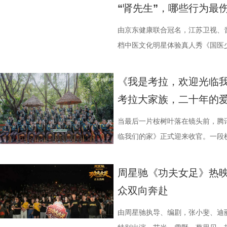
“肾先生”，哪些行为最
耕优质文本，期待更多好故事从这
一个黄金时代的篇章。 每一次思想
力付出。”高驰表示。 目前，在积
精妙绝伦的叙事结构、层层递进的
注入不竭动力。 产业共振：199
年华的精神角落，「理解」单元将
分，凭借净胜球优势暂列第三位，
数观众心中的烧脑神作。豆瓣评分长
由京东健康联合冠名，江苏卫视、
的另一大亮点是1992造梦局的正
形交流、开放互动与轻社交形式，
本轮无锡队轮空的情况下，宿迁队
列豆瓣电影TOP250第191位。
档中医文化明星体验真人秀《国医少
体，1992造梦局依托丰富多元的
的平台。「大师班」则将邀请顶级
对此，宿迁队主教练张玉宁却显得十
观众，这部作品始终保持着惊人的
视、ai荔枝播出。本期，国医少年
化”的全产业链影视生态。街区不
打造专业电影课堂。「工作坊」将
对任何一个对手都要立足于拼。本赛
推演以及隐藏细节的分析至今仍层
健康、护肾课堂、健康求真等精彩
《我是考拉，欢迎光临
后期制作中心、服装道具库、艺人
界，打造专属艺术工坊。这不仅是
号，当时外界普遍认为宿迁队完成
·乔治饰）与一群朋友乘游艇出海
单实用的养生妙招值得收藏？答案
考拉大家族，二十年的
站拍遍”的影视拍摄服务目标。 1
撞。 「参与」单元则将通过「光影
京队、苏州队、无锡队等传统强队
一艘名为“埃俄罗斯”号的神秘游轮
破解“中风谜案” “病发现场探案”
业布局上迈出了坚实一步。潜力榜
视频创作者，开展限时20小时的
进，正不断上演“霸王归来”的“好
一人。随处可见的血迹、神秘的指
活环境、身体表现等线索中抽丝剥
当最后一片桉树叶落在镜头前，腾
质文学IP在盐城落地转化，实现“内
“造梦”的乐趣。 梦的乐园不止光
击、连奏凯歌吗？ 常州摇身一变成
无法逃脱的恐怖轮回——她必须反
后，却暗藏健康危机，四人一路推
临我们的家》正式迎来收官。一段横
业资源，不仅为街区注入了持续的
年华还以“电影+”为核心设立「生
赛季常州队也给球迷们带来了足够多
更深的真相。 如今，这部曾陪伴
案结束后，李峰师父结合案例揭秘
暖的朝夕陪伴，缓缓落下温柔帷幕
配套体系。 多方联动：共筑影视生
活烟火气的沉浸式体验。「特色市
届亚军南通队，而且最近三场比赛
陆内地影院。相比电脑与手机屏幕
座”，一句“我有时候也会”瞬间把
爱的考拉、动人的保育故事与专业
周星驰《功夫女足》热映
秀文学作品的展示平台，更是多方
与生活美学的文化奇遇。「演出快
三连胜的同时，稳居积分榜第四位，
片的悬疑氛围与情绪张力——每一
传授预防口诀和推经点穴降压操，夏
心的观看回忆。 图片1 (1).jpg 图
众双向奔赴
场，江苏世纪新城集团、中子星影
律互动中点燃欢乐氛围。「全城多
下来常州队将迎来“魔鬼”赛程，除
一次命运轮回的开启，都将在影院
边学边练，陈妍希却忍不住笑称：“
松弛日常 整部纪录片没有戏剧化
议，此举标志着三方将在剧本开发
动，让光影之美成为点亮常熟的景
队、无锡队和苏州队，稍有不慎排
验 限定周边引爆收藏热情 首映礼
年团开启“肾气大测评” 新师父刘
生活，把独一份的“软萌治愈”送到
由周星驰执导、编剧，张小斐、迪