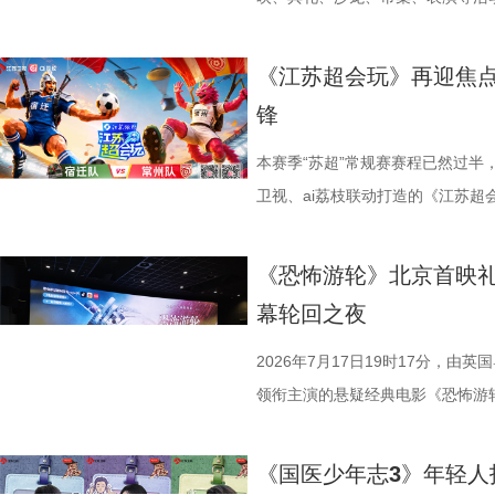
了一场关于IP价值转化与产业生态
由此开启的一场夏日约会。湖光嘉年
作，点亮IP改编新航向 作为本次
「观看」「典礼」「理解」「生活
《江苏超会玩》再迎焦
视改编价值潜力榜”的发布备受瞩
爱电影、爱生活的人，在常熟的湖
锋
《小说月报》《小说月报·大字版
连接的集体体验。 同步发布的主
名文学期刊2024年第9期至2025
步路线“雄鹰线”为灵感、以“雕刻
本赛季“苏超”常规赛赛程已然过半
影视改编潜力的佳作，旨在为影视
线路相映成趣，将为观众打开一条
卫视、ai荔枝联动打造的《江苏
接的桥梁。 第二届“中子星·小说
市生活相融共生的别样魅力。 银幕
决，小屏同步直播南通队VS扬州
复评阶段共有18篇作品入围，涵
湖光嘉年华下属的「观看」单元，
袂为大家带来比赛的精彩解读。目
《恐怖游轮》北京首映礼
团的深入研讨与审慎评议，最终9
性与商业性的展映片单。不仅如此
分，宿迁队凭借净胜球优势排名第
幕轮回之夜
终评的9篇作品分别为： 活动现
深度融合常熟的自然肌理与人文底
球队的排名位次。 大胜无锡士气高
动总策划及推介人、著名编剧、导
观众在不同的自然与文化场域中，
日，最精彩的对决当属宿迁队客场
2026年7月17日19时17分，由
介。他结合市场前景与创作经验，
影片，都将通过公益放映形式开放
高驰的梅开二度，以4:2战胜无锡
领衔主演的悬疑经典电影《恐怖游
及影视化潜力，为后续的IP孵化
将举办“拾光之约荣誉典礼”，邀请
全队上下士气高涨。进球功臣高驰
举办“一起登船坠入循环”主题首映
引。 第二届“中子星·小说月报影
以“回望十年光影、致敬同行伙伴、
在他看来，无锡队是综合实力很强
被全球影迷奉为“无限循环题材鼻祖
《国医少年志3》年轻人
文学与影视跨界探索的深度回望，
及“拾光伙伴”的同时，回望中国电
动和顽强拼抢创造进攻机会。“这
登内地大银幕 百万人认证必看神作