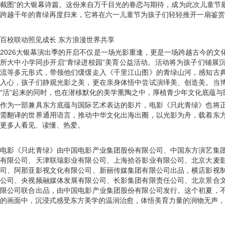
截图”的大银幕诗篇。这份来自万千目光的眷恋与期待，成为此次儿童节
跨越千年的青绿再度归来，它将在六一儿童节为孩子们轻轻推开一扇鉴赏
百校联动照见成长 东方浪漫世界共享
2026大银幕演出季的开启不仅是一场光影重逢，更是一场跨越古今的
所大中小学同步开启“青绿进校园”美育公益活动。活动将为孩子们铺展
流等多元形式，带领他们缓缓走入《千里江山图》的青绿山河，感知古
入心，孩子们静观光影之美，更在亲身体悟中尝试演绎美、创造美。当
“活”起来的同时，也在潜移默化的美学熏陶之中，厚植青少年文化底蕴
作为一部兼具东方底蕴与国际艺术表达的影片，电影《只此青绿》也将
需翻译的世界通用语言，推动中华文化出海出圈，以光影为舟，载着东
更多人看见、读懂、热爱。
电影《只此青绿》由中国电影产业集团股份有限公司、中国东方演艺集
有限公司、天津联瑞影业有限公司、上海拾谷影业有限公司、北京大麦
司、阿那亚影视文化有限公司、新丽传媒集团有限公司出品，横店影视
公司、央视频融媒体发展有限公司、长影集团有限责任公司、北京景合
限公司联合出品，由中国电影产业集团股份有限公司发行。这个初夏，
的画面中，沉浸式感受东方美学的温润治愈，体悟美育力量的润物无声，