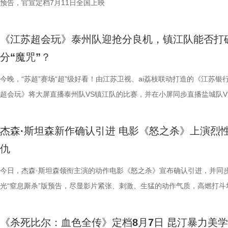
现得淋漓尽致。这群惹不起的市井奇人，上场将会掀起怎样的热血风浪呢
办，美食奖励不断加码。面对这些困扰打工人的睡眠问题，师父又会带来
次《恐怖游轮》首次登陆中国内地大银幕，对于无数曾经在电脑屏幕前反
预告，官宣定档7月11日全国上映
板。” 还有影迷指出，在观众已经
环境 繁育科普更是干货满满，考拉仅
一次对经典喜剧基因的深情回望，让
这份悬念，唯有走进影院方能揭晓。 周星驰脑洞全开，功夫女足奇招尽现
助眠小妙招？ 2、痛经不要硬扛！国医少年团解锁女性经期健康课 走进“
究剧情细节、绘制时间线、分析循环逻辑的观众而言，不仅是一次重温经
轮》的口碑仍旧坚挺，逻辑也仍经
大小，需在育儿袋发育半年；幼崽
剧感动。 在情怀的依托下
星驰导演的电影素以天马行空、充满脑洞著称，他总能在看似荒诞的设定
走廊”，“钝刀割肉”“疼到眼前一黑”等真实描述，让夏之光、高卿尘震惊不
机会，还是一场迟到了17年的大银幕之约。 从论坛时代到短视频时代，
早已成为经得住时间考验的作品。
树叶；野外考拉单胎进化逻辑、野
胜。第二大看点则聚焦于原汁原味
《江苏超会玩》泰州队迎抢分良机，镇江队能否打
建出自洽而动人的世界观，将日常细节转化为极具戏剧张力的笑料，同时
李雅娟分享自己的痛经经历，陈妍希也提醒大家多理解女性经期状态。痛
迷圈层到大众观众，这部作品始终保持着惊人的讨论热度。关于结局的解
构，经典真的永远不过时。” 上映
等专业知识，都通过日常饲养场景
看，电影依然保留着那种荒诞中透
分“魔咒”？
对人物成长与团队精神的深刻观照。想必《功夫女足》也延续了这一创作
的“忍忍就好”吗？ 杭州市中医院中医妇科主任医师马景师父通过黑巧克
循环逻辑的推演以及隐藏细节的分析至今仍层出不穷。如今，这部曾陪伴
批观众纷纷在社交平台分享观后感：
完整野生动物保育知识，真正实现看纪
路的台词设计层出不穷，力求让观
因，他将功夫足球的舞台拓展至全球性赛事，风格迥异的多国队伍轮番登
红汤、暖宝宝等日常话题，带领国医少年团破解痛经护理误区。高卿尘凭
影迷深夜研究剧情的经典之作终于首次登陆内地影院。相比电脑与手机屏
今晚，“苏超”赛场“超”级好看！由江苏卫视、ai荔枝联动打造的《江苏银
完立刻想二刷”。这些评价也印证
图片12 (1).jpg 一场双向奔
生活细节的独特解构。 与
各种稀奇古怪的招数与功夫绝技混搭碰撞。如此多样的元素，在周星驰手
活经验答对师父问题，被夸“适合学妇科”，意外找到新赛道。除了常见的
大银幕所带来的沉浸体验将进一步放大影片的悬疑氛围与情绪张力。每一
超会玩》将大屏直播泰州队VS镇江队的比赛，并在小屏同步直播盐城队V
十七年，它同样属于今天。豆瓣8.
数粉丝自发蹲守更新、记录每只考
的大胆突破。第三大看点则是功夫
但不显凌乱，反而因独特的喜剧逻辑而妙趣横生，让人期待他如何延续一
误区，师父还会现场教学哪些缓解痛经的按揉方法？ 3、从“盐”值刺客到升
复出现的场景、每一个细微的伏笔、每一次命运轮回的开启，都将在影院
州队、无锡队VS宿迁队、徐州队VS南京队的三场焦点对决。主持人李响
留名的经典，而首次登陆内地大银
有人每周奔赴园区只为远远看一眼
统的功夫招式与绿茵竞技巧妙交织
疯狂创意，将足球竞技、各路奇招与喜剧包袱熔于一炉，创造出别具一格
公堂，三高风险藏不住了 三高离年轻人很远吗？本期节目中，国医少年
得前所未有的震撼呈现。 百万人认证必看神作 大银幕揭开轮回真相 《恐
老搭档夏宇翔一起，为大家带来本轮赛事的精彩解读。目前，在积分榜上
轮》正在全国院线热映。风暴已至，
频，屏幕内外，一场人与考拉、平
思。传球、防守与射门在此处演化
杰森·斯坦森新作确认引进 电影《怒之杀》上演烈
幕奇观。 在电影《功夫女足》中，周星驰的脑洞或许更体现在角色塑造
了一堂“三高健康课”。预防高血压环节，李峰师父通过“身体信号盲盒”带
轮》豆瓣评分长年保持在8.5，超百万观众评价打分，位列豆瓣电影 TOP2
州队2胜3负位列第十，镇江队则六战皆墨排名倒数第一。对两支球队而
游轮上的秘密，正等待更多观众走
的故事走到了尾声，但属于考拉的
有认知的奇幻设定，不仅展现了女
仇
编排上。影片中，女足队员们性格迥异，彼此间的摩擦反而成为戏剧张力
认识高血压风险，陈妍希“屡屡中招”，高卿尘感叹“姐姐，这节目来的真值
第 191 位。相比单纯依靠反转取胜的悬疑片，《恐怖游轮》将时间循环
场比赛既是荣誉之战，更事关常规赛后半段的走势，双方势必将拼尽全力
日鲜活，八代考拉大家族在这片专
了兼具燃感与爽感的视觉张
源。夸张技能混搭竞技场面，碰撞出独特的喜剧火花。可以预见，影片将
笑点拉满。含盐量竞猜中，面包、话梅、泡面等常见食物轮番登场，谁才
惊悚、命运寓言与人性剖析巧妙融合，创造出一个逻辑严密却又充满哲学
州队主场不容有失，“冠军泰”盼逆风起势 对泰州队来说，这是一场不容
今日，杰森·斯坦森领衔主演的动作电影《怒之杀》宣布确认引进，并同
国、助力野生考拉种群复壮的保育计划也
素的包裹之下，影片最能触动观众
集笑料中展现一支队伍从摩擦到凝聚的转变，让观众在让观众在欢笑中看
藏最深的“盐”值刺客？随后，高卿尘迎来“摸脉初体验”，认真学习“寸关尺
的故事世界。许多观众在首次观影后往往会立刻开启第二遍、第三遍观看
比赛！ 此前四场比赛，泰州队接连负于徐州队、无锡队、苏州队等传统
光“窒息厮杀”版预告，尽显影片紧张、刺激、生猛的动作气质，高燃打斗
14.jpg 我们暂时和这段温柔的
四大看点在于接地气的小人物成长
长和坚持。这份奇思，正是《功夫女足》献给观众的独特惊喜。 电影《
次上手诊脉，现场又紧张又好笑。 高血糖环节则化身趣味公堂，大米粥
为寻找那些隐藏在细节中的线索与答案。 在今日发布的定档预告中可以
仅在扬州身上全取三分，表现可以用差强人意来形容。究其原因，在于泰
与肃杀氛围扑面而来。《怒之杀》作为杰森·斯坦森近五年来最刺激的限
不会消散，看过考拉母子间的不舍
她们在面对强敌和外界施压时，同
足》由周星驰执导并编剧，张小斐、迪丽热巴、张艺兴领衔主演，刘嘉玲
瓜、小夜灯接连登场“喊冤”，国医少年团边断案边解锁控糖知识。随后的
影片讲述了单亲母亲杰丝（梅利莎·乔治饰）与一群朋友乘游艇出海游玩
核心阵容的流失。新赛季，泰州队阵中缺少了巴特、樊超等诸多核心球员
银幕复仇爽片，在延续其拳拳到肉的硬核动作风格之外，更以直白凌厉、
危物种保护的重量后，心底生出对
真实的脆弱与挣扎，让她们在团队
《杀死比尔：血色全传》定档8月7日 昆汀暴力美