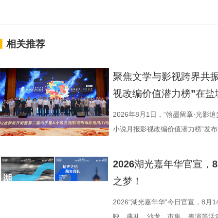
相关推荐
聚焦文学与影视跨界共振
视改编价值潜力榜”在盐
2026年8月1日，“翰墨留章·光影
小说月报影视改编价值潜力榜”发
活动由中国世界电影学会、江苏省
化广电和旅游局、盐城经济技术开
2026湖光嘉年华官宣
公司、中子星（陕西）影业有限公
之梦！
达文化传媒公司联合主办，盐城师
活动当天，众多知名编剧、导演、
2026“湖光嘉年华”今日官宣，8
人齐聚一堂，共同见证文学与影视
映、典礼、沙龙、市集、表演等活