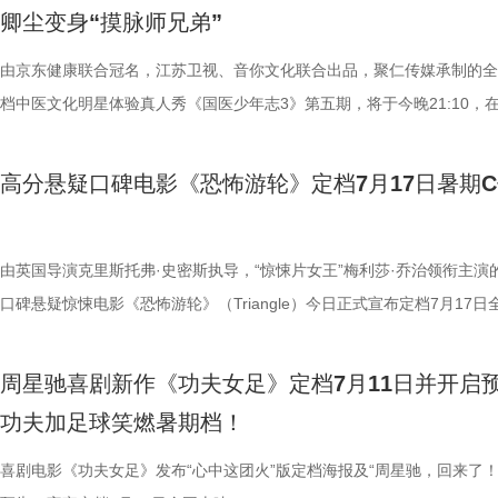
结，一场融合功夫奇招与绿茵较量的爆笑视听盛宴即将拉开帷幕。影片讲
海风、空荡走廊的脚步声、细碎琴
观耳识健康，再到“肾先生”国医讲
舍不得”的矛盾心绪。还有20年前
辑中，周星驰导演那原汁原味的无
卿尘变身“摸脉师兄弟”
“至尊无敌杯”开赛在即，一众顶尖球队即将展开一场前所未有的巅峰对决
轮内部空旷幽深的窒息氛围，在大银
些容易被忽视的身体提醒？锁定今晚2
限，诞下全球唯一海外存活考拉双
情投入，在一次次的尝试中挖掘自
此时的女足队员们开局直接拿了地狱难度剧本？！对手各个身怀绝技，外
由京东健康联合冠名，江苏卫视、音你文化联合出品，聚仁传媒承制的全
影院观看《恐怖游轮》的体验，确
年志3》，更多关于护肾与健康生
杀”，从初见胆怯到晚年细心照料
用标志性的无厘头表演为演员打开
在层层施压，赛场诡计一环套一环……她们能否靠功夫在绿茵场上逆风翻
档中医文化明星体验真人秀《国医少年志3》第五期，将于今晚21:10，
果还是相应的沉浸感，都令我感慨‘
羁绊。 图片7.jpg 图片8 (1).
反复调整，帮助全组迅速进入“星”
我们拭目以待！ “坐等开场”版海报.jpg 技能足球各显神通，绿茵对决爆
卫视、ai荔枝播出。本期，国医少年团将从睡眠难题、痛经科普到三高调
观众表示：“全程没有突兀的jump 
洲溯源。20 年前护送考拉来华的
个镜头。三位主演亦坦言，星爷的
电影《功夫女足》脑洞大开，将功夫与足球融合成一个颠覆想象、高能爆
解锁一堂贴近打工人、女性群体和年轻人日常生活的健康课。睡不着、痛
意。全场影迷屏息观影、情绪同频
两地守护者回望当年并肩种树、改
导与演员突破自我的碰撞，
高分悬疑口碑电影《恐怖游轮》定档7月17日暑期
全新世界。在这里，比赛不再是常规的体力与战术较量，而是各个队伍绝
忍、吃得咸、糖分高，这些看似普通的小问题，背后究竟藏着哪些身体信
氛围格外真实。” 影片结束后，不
考拉濒危的现实镜头，搭配长隆迁
的“今日开赛”版海报中，功夫女队
奇招的碰撞。今日发布的“来吧！出招！”版预告中，“至尊无敌杯”赛事启
1、睡眠难题引共鸣，夏之光摸脉“开挂” “好烦又睁眼到夜半”，节目一开
反转惊到，时隔多年坐在大银幕重
园区，升华为跨越国界、守护同一
核武器，散发着一股来势汹汹的气
队员们开局就闯入大型高手内卷现场。参赛各队绝活花样百出：梨花队凭
宇宙用一首改编曲《若是睡眠还没来》唱出失眠人的真实心声。陈妍希、
由英国导演克里斯托弗·史密斯执导，“惊悚片女王”梅利莎·乔治领衔主演
烧脑反转，而是一整套严丝合缝的
考拉、中澳保育同行三重情感线，
氛围，搭配热血功夫元素，展现出
美瞳大法把控全场，珊瑚队巨人射门输出攻击力拉满......各路对手招式天
尘纷纷认领睡眠困扰，李雅娟一句“我睡眠超过八小时才能睡够”，更让全
口碑悬疑惊悚电影《恐怖游轮》（Triangle）今日正式宣布定档7月17日
分享道。还有观众感叹：“在电脑
图片10 (1).jpg 图片9.jpg
围。这场各路奇人爆笑集结的奇幻
空，难题一波接着一波袭来，一场欢乐“大乱斗”就此展开。面对愈战愈强
慕不已。睡不着、睡不醒、半夜醒来难再入睡，原来不少人都有自己的睡
上映，并同步释出定档海报及定档预告。《恐怖游轮》自2009年问世以
的画面完全变了一个模样。” 越挣扎
愈之外，节目始终坚守专业科普底
燃爽功夫对决的高能体验。
手和层出不穷的圈套，这支内忧外患的“奇兵”能否在赛前重塑信任、突破
题。 本期节目，北京中医药大学中医学院党委书记，曾任北京中医药大
借精妙绝伦的叙事结构、层层递进的悬疑反转以及令人细思极恐的结局，
所写——“越挣扎，越循环”，当命
懂内容，成为无数家长首选亲子自
大看点 纵观整部影片，其
周星驰喜剧新作《功夫女足》定档7月11日并开启
肋？预告悬念感十足，令人对正片走向倍感好奇。 同步释出的“坐等开场
学院院长的李峰师父从摸脉切入，开启一堂轻松又实用的睡眠课堂。夏之
无数观众心中的烧脑神作。影片豆瓣评分高达8.5，累计超过百万人打分
能成为下一次循环的起点。不少首
育硬核体系，早在考拉落地十年前
核，无疑构成了吸引观众的核心亮
功夫加足球笑燃暑期档！
报则以强烈的反差感抓人眼球。大家姿态惬意潇洒，浑身散发一股漫不经
场给成员们摸脉判断状态，不仅说得头头是道，还获得师父肯定。随后，
无数影迷奉为“人生必看的悬疑电影之一”。 【7.1M】《恐怖游轮》定档
悚片”“值得反复细品”。有观众评
株桉树，每日供应上千斤新鲜枝叶
怀。作为无数影迷心中的喜剧标志
悠闲。看似是一群闲散自在的小人物，却个个眼神坚定，霸气侧漏，反差
少年团展开睡眠知识问答，从几点睡最合适、睡多久更健康，到半夜醒来
副本.jpg 无限循环鼻祖首登内地大银幕 作为影迷心中的“循环电影天花板
喜剧电影《功夫女足》发布“心中这团火”版定档海报及“周星驰，回来了！
自我惩罚。大银幕放大宿命的无力
属居所、定期火焰消毒树架、夏令
片独特的号召力。相信此次新作不