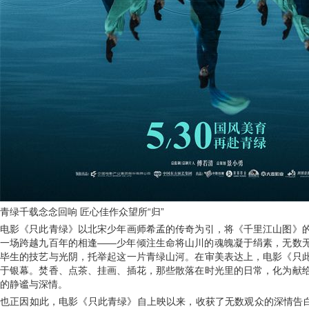
青绿千载念念回响 匠心佳作众望所“归”
电影《只此青绿》以北宋少年画师希孟的传奇为引，将《千里江山图》
一场跨越九百年的相逢——少年倾注生命将山川的魂魄凝于绢素，无数
毕生的技艺与光阴，托举起这一片青绿山河。在审美表达上，电影《只
于银幕。焚香、点茶、挂画、插花，那些散落在时光里的日常，化为献
的静谧与深情。
也正因如此，电影《只此青绿》自上映以来，收获了无数观众的深情告白