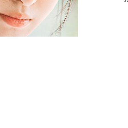
1
观影回忆青春