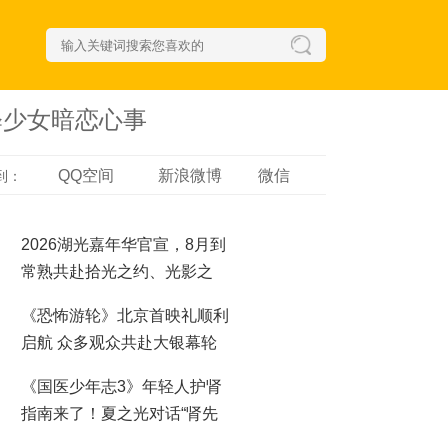
释少女暗恋心事
QQ空间
新浪微博
微信
到：
2026湖光嘉年华官宣，8月到
常熟共赴拾光之约、光影之
梦！
《恐怖游轮》北京首映礼顺利
启航 众多观众共赴大银幕轮
回之夜
《国医少年志3》年轻人护肾
指南来了！夏之光对话“肾先
生”，哪些行为最伤肾？