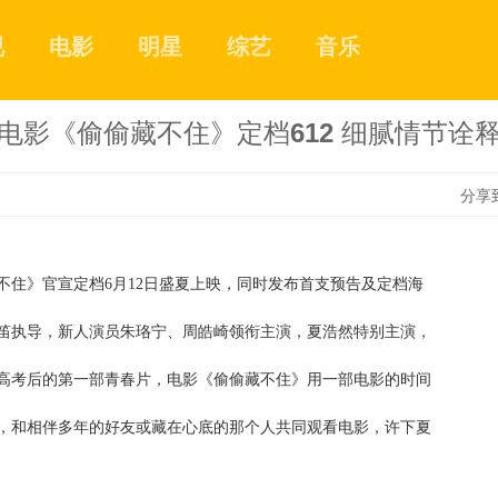
视
电影
明星
综艺
音乐
电影《偷偷藏不住》定档612 细腻情节诠
分享
不住》官宣定档
6月12日盛夏上映，同时发布首支预告及定档海
1
笛执导，新人演员朱珞宁、周皓崎领衔主演，夏浩然特别主演，
2
高考后的第一部青春片，电影《偷偷藏不住》用一部电影的时间
，和相伴多年的好友或藏在心底的那个人共同观看电影，许下夏
3