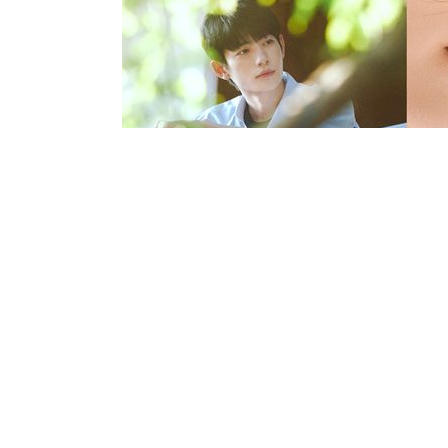
电影
《偷偷藏不住》官宣定档
612 相约毕业季共同