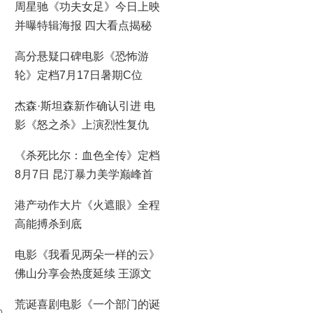
周星驰《功夫女足》今日上映
并曝特辑海报 四大看点揭秘
喜剧盛宴！
高分悬疑口碑电影《恐怖游
轮》定档7月17日暑期C位
杰森·斯坦森新作确认引进 电
影《怒之杀》上演烈性复仇
《杀死比尔：血色全传》定档
8月7日 昆汀暴力美学巅峰首
登大银幕
港产动作大片《火遮眼》全程
高能搏杀到底
电影《我看见两朵一样的云》
佛山分享会热度延续 王源文
淇分享拍摄时鲜活回忆
荒诞喜剧电影《一个部门的诞