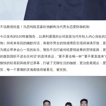
不说教很轻盈！马思纯陈昊森松弛解构当代男女恋爱防御机制
今日发布的520终极预告，以犀利通透的台词直面当代年轻人内心深处
饰）间有来有回的幽默对话，将都市男女的情感博弈呈现得淋漓尽致，更
为观众带来会心一笑的欢乐。预告不仅打破传统爱情故事的苦情套路，更
的腹肌我听不进去任何话”的直球表达，“要不要去喝一杯”“要不要直接来
愉快的轻喜剧风格穿过屏幕，打破了无聊生活的枷锁，更治愈着观众：爱
笑，每一个紧绷的灵魂都值得被看见、被安抚。