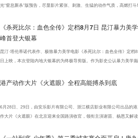
14.jpg 我们暂时和这段温柔的线上陪伴挥手作别，可这段旅程带给我们
四大看点在于接地气的小人物成长与蜕变。 剧中的女足队员们并非完美
集笑料中展现一支队伍从摩擦到凝聚的转变，让观众在让观众在欢笑中看
藏最深的“盐”值刺客？随后，高卿尘迎来“摸脉初体验”，认真学习“寸关尺
的故事世界。许多观众在首次观影后往往会立刻开启第二遍、第三遍观看
比赛！ 此前四场比赛，泰州队接连负于徐州队、无锡队、苏州队等传统
光“窒息厮杀”版预告，尽显影片紧张、刺激、生猛的动作气质，高燃打斗
不会消散，看过考拉母子间的不舍牵挂，读懂保育员二十年默默坚守，了
她们在面对强敌和外界施压时，同样会历经迷茫、退缩与自我怀疑。正是
长和坚持。这份奇思，正是《功夫女足》献给观众的独特惊喜。 电影《
次上手诊脉，现场又紧张又好笑。 高血糖环节则化身趣味公堂，大米粥
为寻找那些隐藏在细节中的线索与答案。 在今日发布的定档预告中可以
仅在扬州身上全取三分，表现可以用差强人意来形容。究其原因，在于泰
与肃杀氛围扑面而来。《怒之杀》作为杰森·斯坦森近五年来最刺激的限
危物种保护的重量后，心底生出对所有弱小生命的温柔与敬畏，会长久留
真实的脆弱与挣扎，让她们在团队默契与不屈斗志下的逆风翻盘更具说服
足》由周星驰执导并编剧，张小斐、迪丽热巴、张艺兴领衔主演，刘嘉玲
瓜、小夜灯接连登场“喊冤”，国医少年团边断案边解锁控糖知识。随后的
影片讲述了单亲母亲杰丝（梅利莎·乔治饰）与一群朋友乘游艇出海游玩
核心阵容的流失。新赛季，泰州队阵中缺少了巴特、樊超等诸多核心球员
银幕复仇爽片，在延续其拳拳到肉的硬核动作风格之外，更以直白凌厉、
《杀死比尔：血色全传》定档8月7日 昆汀暴力美
我们静静期待下一次相逢，再走进这个满是温暖与生机的考拉之家，八代
也更容易让身处现实中的普通观众产生深度共鸣。 电影《
藤健特别出演，艾米、雪野、蔡思贝、胡予安、倪好特别介绍，赵丽娜、
脂环节，李雅娟自述是高血脂患者，国医少年团开启现场问诊。夏之光一
中遭遇风暴，众人被迫弃船，登上一艘路过的巨大游轮。这艘名为“埃俄罗
心轮换出现断层。如此一来，球队战斗力明显下滑，曾经固若金汤的防守
爆头的感官冲击，点燃动作片影迷期待。 影片由让-弗朗索瓦·雷切执导
峰首登大银幕
大家族的故事仍在继续，我们的故事也是。
女足》由周星驰执导并编剧，张小斐、迪丽热巴、张艺兴领衔主演，刘嘉
靖、张继聪、欧阳万成友情出演，陈旻、李卓媚、秦鹏飞、张天一、孙子
入“问诊”状态，从饮食到作息层层追问，被夸“好专业”。师父现场解锁“三
的游轮早在1930年便已失踪，船上空无一人。随处可见的血迹，神秘的
频出现漏洞。目前，泰州队失球数达9个，仅略少于镇江队的13个，后场
·斯坦森领衔主演，将以生猛复仇贴脸暴击的烈度与全新海上密闭空间厮
佐藤健特别出演，艾米、雪野、蔡思贝、胡予安、倪好特别介绍，赵丽娜
洪蕾、施予斐、景如洋、李奕臻、赖赖、葛依萱、王奕彤、马睎悦、邹霞
护法”，哪种抗阻运动有助于预防高血压？日常护糖又有哪些小妙招？ 从
接踵而至的凶杀事件，将杰丝拖入一个无法逃脱的恐怖轮回——她必须反
的压力可想而知。 不过，好消息是，在上一场与南通队的比赛中，泰州
命的设定，为观众带来一场新鲜刺激的银幕体验。 电影《怒之杀》引进图.
昆汀·塔伦蒂诺代表作、极致暴力美学电影《杀死比尔：血色全传》定档8
阳靖、张继聪、欧阳万成友情出演，陈旻、李卓媚、秦鹏飞、张天一、孙
桐侥、张娣主演，张琪、房岩、邓月平、CHANYA、许君聪、门腔、冯
人的深夜困扰，到女性经期健康课，再到“三高刺客”的层层现身，国医少
历同一段噩梦，而每一次循环都隐藏着更深的真相…… 而在同步释出的
明显回升，以1:0赢下了这场“宿命对决”，继上届决赛后再度战胜对手。
杰森·斯坦森硬核暴击贴脸输出 密闭空间厮杀肾上腺素飙升 在今日发布的
日上映，本次登陆内地大银幕的为终极导剪版。作为影史公认暴力美学巅
七、洪蕾、施予斐、景如洋、李奕臻、赖赖、葛依萱、王奕彤、马睎悦、
唐香玉、李明远、苗溢伦、鄂靖文、AVANTGARDEY、张美娥、那迪、
将会收获哪些生活里的健康智慧？锁定本期节目，今晚21:10江苏卫视、a
报中，杰丝手持染血利斧站立于邮轮甲板之上，脚下猩红海面如同镜像般
南通队上下兴奋异常。打进制胜一球的吴硕涛表示：“我们前几场的战绩
厮杀”版预告中，杰森·斯坦森孤身置身危机四伏的楼梯间，面对接连不断
作，影片承载着几代影迷的情怀与执念，此次《杀死比尔：血色全传》重
霞、崔桐侥、张娣主演，张琪、房岩、邓月平、CHANYA、许君聪、门
别出演，由深圳电影制片厂有限公司、星辉海外有限公司、上海猫眼影业
枝播出。更多身体发出的“小信号”，等你一起揭晓！
出另一个自己。上下颠倒的人物构图与血色海面形成强烈的视觉冲击，不
好，急需要一场翻身仗，大家都咬着牙、拼着一股劲，就是一定要拿下这
堵与追杀，以凌厉身手展开绝地反击，在狭小空间开启一对多高能打斗。
档，大银幕原汁原味展现昆汀·塔伦蒂诺导演对影片的原初创想，更收录
港产动作大片《火遮眼》全程高能搏杀到底
勉恒、唐香玉、李明远、苗溢伦、鄂靖文、AVANTGARDEY、张美娥、
公司、中国电影产业集团股份有限公司、QUAK LIMITED、深圳乐丰投
现出影片浓烈的悬疑惊悚氛围，也暗示着故事中不断重复、永无止境的循
球！” “泰州发布”则用“一场久违的胜利”来形容这场关键战，并点赞道：“
追逐、持刃肉搏、贴脸爆头等动作名场面轮番上演，高强度高观赏性打斗
独家动画片段、上下篇章合映，一站式呈现酣畅淋漓的复仇狂宴。 微信
冯禧特别出演，由深圳电影制片厂有限公司、星辉海外有限公司、上海猫
有限公司、未来资本投资管理有限公司、小艾科技有限公司、STEAM RO
命。海报上方“越挣扎 越循环”的标语更进一步点明影片核心主题，当命
分拼出了血性，拼出了骄傲，更拼出了球迷心中的希望。”那么，面对联
搭配快节奏的镜头调度，让影片的紧张氛围持续升级。 作为全球最具代
_20260702101109.jpg 影史暴力美学巅峰终极导剪版 首登内地大银幕 
业有限公司、中国电影产业集团股份有限公司、QUAK LIMITED、深圳
HK LIMITED、大喜市影视文化（山西）有限公司、华艺视界（深圳）影
重复，每一次试图逃离的努力，都可能成为下一次循环的起点。 电影《
名垫底的镇江队，泰州队能否继续上演“冠军泰”归来的好戏？ “穷”则思变
动作明星之一，杰森·斯坦森凭借极具观赏性与力量感的动作表演塑造了
汀最具代表性的传奇作品，《杀死比尔》系列自问世以来，便凭借极致的
6月28日、29日，由安乐影片有限公司、浙江横店影业有限公司出品的港
资管理有限公司、未来资本投资管理有限公司、小艾科技有限公司、STE
限公司、万维仁和（北京）科技有限责任公司、深圳大自在创意文化有限
轮》将于7月17日全国上映。这个夏天，一同登上“埃俄罗斯”号，开启命
江队官宣调整教练团队 镇江队什么时候能收获第一场胜利，已然成为新
经典银幕硬汉形象，其干净利落的动作风格早已成为无数观众心中的“动
美学、引领潮流的符号化风格、极具张力的复仇叙事封神影坛，成为跨越
作大片《火遮眼》在北京迎来全国路演收官，领衔主演谢苗、杨恩又解读
ROOD HK LIMITED、大喜市影视文化（山西）有限公司、华艺视界（
司、深圳市八合里投资有限公司、北京高兴文化传媒有限公司、深圳市禧
回！
“苏超”最大的悬念！ 目前，常规赛已经过半，镇江队却只收获了0胜6负
花板”。这部限制级猛片不仅延续了观众熟悉的硬核动作场面，更将封闭
余年的不朽经典，是无数影迷心中的必刷神作。昆汀将中国武侠片、剑戟
细节，并感谢观众对影片的支持和喜爱。《火遮眼》真打真干真解恨，暴
影业有限公司、万维仁和（北京）科技有限责任公司、深圳大自在创意文
宝有限公司、比高集团控股有限公司、广东猿能量体育发展有限公司出品
绩，排名积分榜倒数第一的同时，还创造了跨赛季十七连败的尴尬纪录。
作为主要场景，在逼仄高压的船舱环境中，杰森·斯坦森孤身对战多名敌
西部片等美学完美融合，搭配极致的色彩构图、酣畅淋漓的动作设计、精
作和浓烈情绪的双重输出，直接又生猛，打出全球好口碑，烂番茄网站新