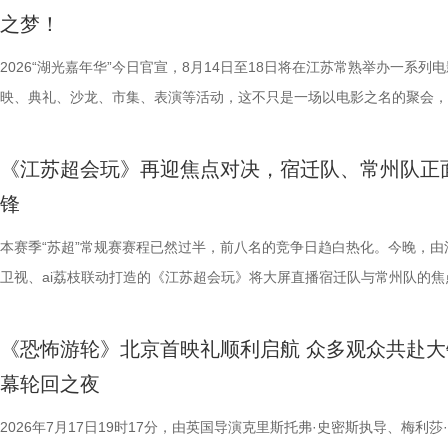
子告别被动学习，培养自主学习、知识迁移与应用、动手实操与探究思维
公司、中子星（陕西）影业有限公司、百花文艺出版社、陕西文投（影视
宾还会前往独墅湖月亮湾码头，体
之梦！
力。 节目通过抢位赛、团队轮答赛、项目挑战赛三重递进式竞技体
达文化传媒公司联合主办，盐城师范学院、盐城幼儿师范高等专科学校协
翔雕塑，嘉宾们将登上128米亚洲
方位检验少年们的综合素养。首轮抢位赛考验选手们的空间几何能力，十
活动当天，众多知名编剧、导演、作家、行业专家、平台代表及影视公司
2026“湖光嘉年华”今日官宣，8月14日至18日将在江苏常熟举办一系列
鸡湖全景，随后前往苏州当代美术
年凭借扎实数理基础与超快临场反应同台竞速、排名定序，为后续战队组
人齐聚一堂，共同见证文学与影视两大艺术形态的深度对话与跨界共振，
映、典礼、沙龙、市集、表演等活动，这不只是一场以电影之名的聚会，
动。夜幕降临，活动转场至圆融天幕
定基础。紧接着的团队轮答赛考点包罗万象，少年们需在1小时内极速研
了一场关于IP价值转化与产业生态构建的思想盛宴。 榜单揭晓：九部潜
由此开启的一场夏日约会。湖光嘉年华以“拾光之约 光影之梦”为主题，
天幕上滚动播出。最后，所有人登船
料，掌握幻方、数独、杨辉三角、九章算术、圆周率、张衡历法、古诗词
作，点亮IP改编新航向 作为本次活动的核心环节，第二届“中子星·小说
「观看」「典礼」「理解」「生活」「参与」五大主题活动单元，邀请每
节，参与者将获颁“觅缘通关证书”。 
《江苏超会玩》再迎焦点对决，宿迁队、常州队正
综合常识等多元内容，极致考验全员知识吸收效率与答题默契，本轮获胜
视改编价值潜力榜”的发布备受瞩目。该榜单经过严格筛选与专业评审，
爱电影、爱生活的人，在常熟的湖光山色中，共同完成一次关于观看、感
扰》官方微博、抖音、视频号及a
锋
可直接解锁终极项目挑战专属资源包，在最后一关抢占天然优势。 
《小说月报》《小说月报·大字版》《小说月报原创版》《科幻立方》四
连接的集体体验。 同步发布的主视觉海报与主题活动单元海报，以常熟
共同展示各打卡点特色风景。8月1
阵作为终极试炼的PBL项目挑战，跳出传统纸笔答题框架，少年们将前期
名文学期刊2024年第9期至2025年第12期上刊载的480余篇小说中甄选
步路线“雄鹰线”为灵感、以“雕刻现在 飞向未来”为寓意，绚烂的湖面与斑
本赛季“苏超”常规赛赛程已然过半，前八名的竞争日趋白热化。今晚，由
与心动的城市漫游，一次《非诚勿
的知识全部投入实操应用，在任务场景中探索、拆解问题，灵活运用数独
影视改编潜力的佳作，旨在为影视行业输送优质文本，搭建文学与影视高
线路相映成趣，将为观众打开一条光影与现实交织的道路，解锁影像艺术
卫视、ai荔枝联动打造的《江苏超会玩》将大屏直播宿迁队与常州队的焦
片11.png
巧、高阶速算、幻方构造原理，搭建完整立体四阶幻阵，同时结合拼接匹
接的桥梁。 第二届“中子星·小说月报影视改编价值潜力榜”的评选异常激
市生活相融共生的别样魅力。 银幕内做电影美梦，银幕外致敬造梦的人 2
决，小屏同步直播南通队VS扬州队的比赛。主持人李响、解说员洪超将
典古诗词，实现数理逻辑与传统文化的深度融合，全方位考验少年们的逻
复评阶段共有18篇作品入围，涵盖短篇、中篇、科幻三大类别。经过终
湖光嘉年华下属的「观看」单元，将精选中外经典电影，为观众献上兼具
袂为大家带来比赛的精彩解读。目前，在积分榜上，宿迁队与常州队同积
《恐怖游轮》北京首映礼顺利启航 众多观众共赴大
维、统筹能力、抗压能力与团队协作素养。 本期十位少年分为两组
团的深入研讨与审慎评议，最终9篇作品脱颖而出，成功入选终评榜单。 
性与商业性的展映片单。不仅如此，展映还将因地制宜打造多元化放映场
分，宿迁队凭借净胜球优势排名第三。这场比赛的胜负走向，将直接决定
幕轮回之夜
宇轩、陈铭意两位专业领队分别带队布局，两种截然不同的带队风格、战
终评的9篇作品分别为： 活动现场，主办方为上榜作者颁发荣誉证书。榜
深度融合常熟的自然肌理与人文底蕴，在常熟的湖光山色里搭建户外银幕
球队的排名位次。 大胜无锡士气高涨，宿迁主场静候强敌 “苏超”上一个
路正面交锋，谁将更胜一筹、成功晋级下一赛程？今晚拭目以待！ 
动总策划及推介人、著名编剧、导演陈宇对上榜作品进行了影视改编价值
观众在不同的自然与文化场域中，获得前所未有的沉浸式光影体验。本次
日，最精彩的对决当属宿迁队客场挑战无锡队。最终，宿迁队反客为主，
2026年7月17日19时17分，由英国导演克里斯托弗·史密斯执导、梅利莎