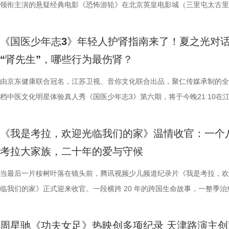
理性剖析战局，“班主任”黄圣依暖心回归 首期节目迎来张泉灵惊喜加
介。他结合市场前景与创作经验，深度剖析了每部作品的故事内核、人物
影片，都将通过公益放映形式开放预约，借此让电影回归大众。 「典礼
高驰的梅开二度，以4:2战胜无锡队，终结对手不败金身。这场胜利，让
领衔主演的悬疑经典电影《恐怖游轮》在北京英皇电影城（三里屯太古里
她将从成长角度解读少年的赛场表现，输出专业的教育观点，为少年们带
及影视化潜力，为后续的IP孵化与影视改编提供了专业而富有洞见的方向
将举办“拾光之约荣誉典礼”，邀请幕前幕后电影人，星光汇聚点亮常熟。
全队上下士气高涨。进球功臣高驰表示，这场比赛队友们的发挥都十分出
举办“一起登船坠入循环”主题首映礼。300名影迷齐聚一堂，共同见证了
刻启发。在激烈的赛场比拼中，张泉灵看见少年们思路受阻后及时调整策
引。 第二届“中子星·小说月报影视改编价值潜力榜”的圆满落幕不仅是对
以“回望十年光影、致敬同行伙伴、开启全新未来”为主线，在表彰“拾光影
在他看来，无锡队是综合实力很强的队伍，自己和队友只能全程依靠高强
被全球影迷奉为“无限循环题材鼻祖”的影片首次登陆内地大银幕。 17年
《国医少年志3》年轻人护肾指南来了！夏之光对
由衷感慨道“年轻人为什么不怕错，是因为你们可以再来一遍”，在张泉灵
文学与影视跨界探索的深度回望，更是一个崭新的起点。未来，榜单将持
及“拾光伙伴”的同时，回望中国电影的发展脉络与人物足迹，共启中国电
动和顽强拼抢创造进攻机会。“这份来之不易的胜利，离不开每一名队友
登内地大银幕 百万人认证必看神作 自2009年问世以来，《恐怖游轮》
“肾先生”，哪些行为最伤肾？
拨之下，少年们会迎来哪些成长与蜕变？静待节目揭晓！ 作为节目
耕优质文本，期待更多好故事从这里走向荧幕，持续为影视产业的高质量
一个黄金时代的篇章。 每一次思想的碰撞，都将抵达梦的更深处 作为湖
力付出。”高驰表示。 目前，在积分榜上，宿迁队与常州队、苏州队同积1
精妙绝伦的叙事结构、层层递进的悬疑反转以及令人细思极恐的结局，成
友，黄圣依再度回归，以细腻敏锐的共情力与成熟通透的育儿理念，成为
注入不竭动力。 产业共振：1992造梦局开街，构筑影视文旅新地标 本
年华的精神角落，「理解」单元将为观众呈现对谈系列活动。「沙龙」将
分，凭借净胜球优势暂列第三位，与排名第二的无锡队也只有2分的差距
数观众心中的烧脑神作。豆瓣评分长年保持在8.5，累计超过百万人打分
由京东健康联合冠名，江苏卫视、音你文化联合出品，聚仁传媒承制的全
们的暖心后盾。赛场之上，她总能精准捕捉选手们的临场心态变化和细微
的另一大亮点是1992造梦局的正式开街。作为盐城“短剧之城”建设的核
形交流、开放互动与轻社交形式，为不同电影爱好者提供一个全方位交流
本轮无锡队轮空的情况下，宿迁队若能全取三分，将让自己的排名更进一
列豆瓣电影TOP250第191位。从论坛时代到短视频时代，从影迷圈层到
档中医文化明星体验真人秀《国医少年志3》第六期，将于今晚21:10在
绪，在开场前她特别提到华璟甜，去年赛场落泪，今年依旧勇敢站上舞台
体，1992造梦局依托丰富多元的拍摄场景，已构建起“创作—拍摄—制作
的平台。「大师班」则将邀请顶级电影创作者亲临现场，以大师公开课形
对此，宿迁队主教练张玉宁却显得十分谦逊，在采访中直言“宿迁是弱队”
观众，这部作品始终保持着惊人的讨论热度——关于结局的解读、循环逻
视、ai荔枝播出。本期，国医少年团不仅将破解“中风谜案”，还将解锁望
份勇气特别可嘉。“我这个‘班主任’今年又来了，还要再给他们加油”，一
化”的全产业链影视生态。街区不仅拥有多种主题的实景拍摄基地，还配
打造专业电影课堂。「工作坊」将以沉浸式实践工作坊的形式，拓宽创作
对任何一个对手都要立足于拼。本赛季开始前，张玉宁曾喊出“进入前八”
推演以及隐藏细节的分析至今仍层出不穷。 影片讲述了单亲母亲杰丝（
健康、护肾课堂、健康求真等精彩内容。哪些健康误区值得警惕？又有哪
《我是考拉，欢迎光临我们的家》温情收官：一个
出了她对少年们始终如一的守护与期待。 从单人抢位的实力突围，
后期制作中心、服装道具库、艺人库等专业服务，致力于实现“一城千面
界，打造专属艺术工坊。这不仅是一场观影盛会，更是一次思想与创造的
号，当时外界普遍认为宿迁队完成该目标存在不小难度。但随着它接连战
·乔治饰）与一群朋友乘游艇出海游玩，途中遭遇风暴，众人被迫弃船，
单实用的养生妙招值得收藏？答案即将揭晓！ 病发现场抽丝剥茧，国医
考拉大家族，二十年的爱与守候
轮答的默契博弈，再到项目实战的综合试炼，三重赛制层层递进、环环相
站拍遍”的影视拍摄服务目标。 1992造梦局的开街，标志着盐城在影视
撞。 「参与」单元则将通过「光影极客限时创作赛」，面向全国遴选优质
京队、苏州队、无锡队等传统强队，这支昔日并不被看好的球队一路高歌
一艘名为“埃俄罗斯”号的神秘游轮。这艘游轮早在1930年便已失踪，船
破解“中风谜案” “病发现场探案”再度开启，国医少年团化身“健康侦探”，
究竟哪一队能冲破关卡、率先晋级？今日19:30锁定江苏卫视、ai荔枝、
业布局上迈出了坚实一步。潜力榜活动与街区载体的深度融合，将有效推
视频创作者，开展限时20小时的创作竞赛主题沙龙与作品展映，让更多
进，正不断上演“霸王归来”的“好戏”。此番坐拥主场之利，宿迁队能乘胜
一人。随处可见的血迹、神秘的指示、接踵而至的凶杀事件，将杰丝拖入
活环境、身体表现等线索中抽丝剥茧，还原病发真相。看似平常的生活习
当最后一片桉树叶落在镜头前，腾讯视频少儿频道纪录片《我是考拉，欢
视频《一站到底·少年季》第二季首期节目，见证十位少年突破自我，全
质文学IP在盐城落地转化，实现“内容”与“场景”的无缝对接。通过导入优
“造梦”的乐趣。 梦的乐园不止光影，编织更多现实的乐趣 在电影之外，
击、连奏凯歌吗？ 常州摇身一变成“常威”，全力冲击四连胜 和宿迁队一
无法逃脱的恐怖轮回——她必须反复经历同一段噩梦，而每一次循环都隐
后，却暗藏健康危机，四人一路推理、层层分析，最终能否锁定真正病因
临我们的家》正式迎来收官。一段横跨 20 年的跨国生命故事，一整季治
逐，看强者如何高光登场、强势突围！
业资源，不仅为街区注入了持续的内容活力，也进一步完善了区域的影视
年华还以“电影+”为核心设立「生活」单元，多种玩法营造兼具电影氛围
赛季常州队也给球迷们带来了足够多的惊喜。他们不仅在揭幕战中3:0完
更深的真相。 如今，这部曾陪伴无数影迷深夜研究剧情的经典之作终于
案结束后，李峰师父结合案例揭秘中风预警信号，陈妍希听得频频“对号
暖的朝夕陪伴，缓缓落下温柔帷幕。节目上线以来，无数家庭被镜头里软
配套体系。 多方联动：共筑影视生态，赋能盐城文旅新篇 本次活动不仅
活烟火气的沉浸式体验。「特色市集」结合电影元素，打造一场融合艺术
届亚军南通队，而且最近三场比赛接连战胜镇江队、盐城队、连云港队，
陆内地影院。相比电脑与手机屏幕，大银幕所带来的沉浸体验将进一步放
座”，一句“我有时候也会”瞬间把夏之光吓得连喊“快去医院”。随后，师父
爱的考拉、动人的保育故事与专业详实的自然科普深深打动，留下许多触
周星驰《功夫女足》热映创多项纪录 天津路演主创