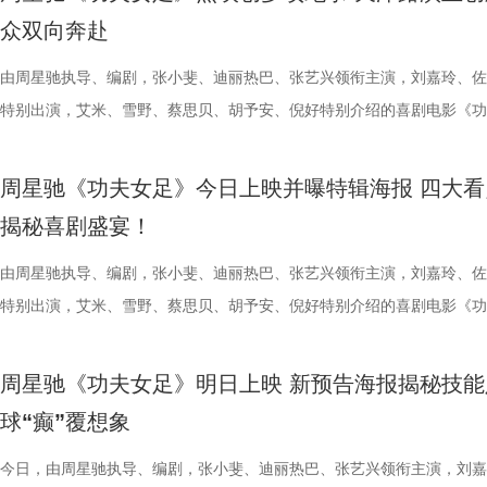
秀文学作品的展示平台，更是多方资源联动、共谋发展的合作盛会。活动
与生活美学的文化奇遇。「演出快闪」将带来充满夏日活力的舞蹈表演，
三连胜的同时，稳居积分榜第四位，从“常宝”摇身一变成为“常威”。 不过
片的悬疑氛围与情绪张力——每一次重复出现的场景、每一个细微的伏笔
传授预防口诀和推经点穴降压操，夏之光秒变“带练老师”，一本正经带着
心的观看回忆。 图片1 (1).jpg 图片2 (1).jpg 一整季萌趣治愈，解锁考拉
众双向奔赴
场，江苏世纪新城集团、中子星影业、百花文艺出版社共同签署了战略合
律互动中点燃欢乐氛围。「全城多巴胺激活计划」则将贯穿全城开展打卡
下来常州队将迎来“魔鬼”赛程，除了宿迁队之外，将陆续迎战泰州队、徐
一次命运轮回的开启，都将在影院里获得前所未有的震撼呈现。 沉浸式
边学边练，陈妍希却忍不住笑称：“动作越标准越好笑！” 观耳辨健康，
松弛日常 整部纪录片没有戏剧化冲突，只用纯粹纪实镜头捕捉考拉家族
议，此举标志着三方将在剧本开发、IP孵化、人才培养等领域深化协同，
动，让光影之美成为点亮常熟的景色。 湖光嘉年华由中国电影产业集团
队、无锡队和苏州队，稍有不慎排名或将出现大变化。对此，主教练郑小
验 限定周边引爆收藏热情 首映礼当晚，英皇电影城大堂被精心还原为一
年团开启“肾气大测评” 新师父刘兰英登场，一场趣味十足的“观耳识健康”
生活，把独一份的“软萌治愈”送到观众眼前。我们认识了一整个性格鲜活
由周星驰执导、编剧，张小斐、迪丽热巴、张艺兴领衔主演，刘嘉玲、佐
构建可持续发展的影视产业生态。 此外，一系列配套活动也同步展开，
限公司、常熟市人民政府主办，中影江南（苏州）电影产业有限公司、中
终保持着很清醒的认识。“今年各个对手都很强，没有弱队，我们每一场
雾海面”——血色海面上的巨轮正驶向未知真相，仿佛将“埃俄罗斯”号的
率先开启。夏之光意外获评“夯中之夯”，陈妍希、李雅娟、高卿尘也纷纷
拉明星天团：自带贵公子气质、一见到桉树叶就丢掉偶像包袱的园草小叶
特别出演，艾米、雪野、蔡思贝、胡予安、倪好特别介绍的喜剧电影《功
丰富了活动内涵。都市剧《余音》的开机仪式在现场举行，该剧将以盐城
意（北京）电影有限公司、中影（文创）北京电影有限公司、中共常熟市
都赢得很艰难。7月、8月的四场球，对手的积分都比较靠前，我们还是
围从银幕延伸至现实。8位coser化身电影中的核心角色，2位露脸版“杰丝
专属“健康测评”，现场笑料不断。 除了耳朵，身体还有哪些细节藏着健
眼里只有干饭、冲锋像小坦克的食神小九； 一天睡足二十小时、随处皆
足》爆笑热映中。
要取景地，通过影像语言展现盐城的城市魅力与人文风情。 当天下午，
传部、常熟高新技术产业开发区、常熟文旅发展集团有限公司承办。 8月
心态，一场场打、一场场做准备。”郑小田说道。 那么，究竟是宿迁队继
位蒙面版“杰丝”穿梭于人群之间，让现场观众仿佛置身于循环之中。 现
号？刘兰英师父带领国医少年团通过耳朵、指甲等细节了解身体状态，并
席睡眠官笑哥； 当年四处示爱、如今佛系养老的Happy； 曾经霸气护树
周星驰《功夫女足》今日上映并曝特辑海报 四大看
了“剧有料”分享活动，邀请陈宇、宋方金、郭现春、谭凯、韩浩月、贾轶
至18日，以拾光为名，赴光影之梦。湖光嘉年华，让我们与电影同行。
卫“项羽故里”的荣光，还是常州队迎来创纪录的四连胜？今晚19:30，锁
影迷准备了极为丰富的限定周边。精美工艺海报上，杰丝手持染血利斧站
传授养耳、护肾的实用小妙招。高卿尘现场上演“手搓吴彦祖”名场面，轻
动给后辈让道的Edison； 16 岁优雅美人Alice，专属树叶糊配奶粉的老
揭秘喜剧盛宴！
张楚、老藤等业内大咖，围绕“什么是好故事”“一个故事要穿越多少关隘
卫视、ai荔枝《江苏超会玩》，悬念即将揭晓，让我们一起为家乡球队加
邮轮甲板之上，脚下猩红海面如同镜像般倒映出另一个自己。看似平平无
趣的互动中，大家也对肾脏健康有了更多认识。 护肾课堂欢乐开讲，夏
日常； 还有黏着妈妈不肯独立的“妈宝”洋葱头。 图片3.jpg 图片4 (1).jpg
达观众”的主题展开深入探讨，围绕文学与影视的融合发展碰撞出思想的
彩！
游轮舷窗画面明信片，用手掌摁住再放开，竟在黑漆漆的舷窗中浮现另一
身“肾先生”代言人 什么习惯最伤肾？哪些护肾方式其实是误区？夏之光
戳中全网可爱画面至今历历在目：慢吞吞啃叶子时微醺的小脸、从树上笨
由周星驰执导、编剧，张小斐、迪丽热巴、张艺兴领衔主演，刘嘉玲、佐
花。 随着盐城师范学院青年影视创作人才实训基地、盐城幼专校外总部
掌，似乎有人试图呼救。电影中经典的“Go to Theater（剧院等你）”镜
持人，与“肾先生”展开一场爆笑访谈，通过轻松有趣的情景演绎带大家重
落的笨拙身形、搬新家后被雌性邻居包围荷尔蒙爆棚的小叶子，还有洋葱
特别出演，艾米、雪野、蔡思贝、胡予安、倪好特别介绍的喜剧电影《功
地的揭牌，盐城在影视人才培育方面也取得了新进展。此次活动有效整合
化为透卡和斧头透扇，观众可在任何地方透过透卡回到“埃俄罗斯号”的洗
识肾脏健康。 随后，刘兰英师父现场教授补肾穴位、健肾小动作和日常
一次离开妈妈，独自和哥哥姐姐相处时慌张又懵懂的模样。无数观众被这
足》发布“众神经归位”喜剧特辑和“今日开赛”版海报，并于今日正式上映
学、影视、文旅等多方资源，将有力推动优质项目落地盐城，助力盐城打
里，仿佛也在呼吁观众都进入影院完整感受这部影片的精妙。表面上显示
法。陈妍希挑战养生饮品，喝出“痛苦面具”；夏之光示范补肾手法时“下手
加修饰的可爱治愈，在快节奏生活里，从考拉慢节奏日常中寻得片刻喘息
影官宣至今，收获了大量网友的关注。影片讲述了“至尊无敌杯”开赛在即
周星驰《功夫女足》明日上映 新预告海报揭秘技能
有全国影响力的影视文化高地和文旅融合新标杆。
神秘人的徽章，撕开后竟显露女主角杰丝的面容，观众们也收获了惊喜体
不留情，高卿尘体验后直呼“一下子就通了”，护肾课堂笑点不断。还有哪
幕里满是“看完瞬间抚平内耗”“考拉过上了我想过的生活”的走心留言。 图
众顶尖球队即将展开一场前所未有的巅峰对决！而此时的功夫女足队员们
球“癫”覆想象
似乎和刚进入第一轮循环的杰丝一起揭露了神秘人的身份。此外，现场还
单实用的养肾方法，等待国医少年团现场解锁？ 求真挑战欢乐升级，护
5.jpg 图片6 (1).jpg 藏在桉树叶下的深情，读懂万物共通的温柔 如果说
直接拿了地狱难度剧本？！对手各个身怀绝技，外界也在层层施压，赛场
集章活动，影迷们踊跃参与，将这份独特的“登船凭证”珍藏带回家。 大
边玩边学 护肾求真挑战正式开启，刘兰英师父围绕护肾食材、养肾动作
节目出圈密码，贯穿全季的亲情羁绊、双向守护，则是戳中千万女性家庭
一环套一环……她们能否靠功夫在绿茵场上逆风翻盘？影片今日公映，并
今日，由周星驰执导、编剧，张小斐、迪丽热巴、张艺兴领衔主演，刘嘉