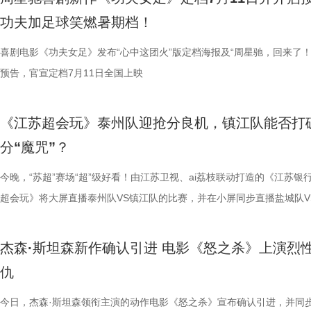
能成为下一次循环的起点。不少首批观众在观影后纷纷表示“后劲远超普
育硬核体系，早在考拉落地十年前便布局四大桉树基地，培育16种、三
核，无疑构成了吸引观众的核心亮点。第一大看点便在于不可替代的周星
肋？预告悬念感十足，令人对正片走向倍感好奇。 同步释出的“坐等开场
学院院长的李峰师父从摸脉切入，开启一堂轻松又实用的睡眠课堂。夏之
无数观众心中的烧脑神作。影片豆瓣评分高达8.5，累计超过百万人打分
功夫加足球笑燃暑期档！
悚片”“值得反复细品”。有观众评价道：“看似是时空悬疑，实则是无法和
株桉树，每日供应上千斤新鲜枝叶，根据粪便状态精准调整树种；恒温恒
怀。作为无数影迷心中的喜剧标志，周星驰再度执导并编剧，本身就赋予
报则以强烈的反差感抓人眼球。大家姿态惬意潇洒，浑身散发一股漫不经
场给成员们摸脉判断状态，不仅说得头头是道，还获得师父肯定。随后，
无数影迷奉为“人生必看的悬疑电影之一”。 【7.1M】《恐怖游轮》定档
自我惩罚。大银幕放大宿命的无力，看完后劲绵长，不愧是循环悬疑天花
属居所、定期火焰消毒树架、夏令时户外放风机制，全方位还原考拉舒适
片独特的号召力。相信此次新作不仅能够唤醒观众内心深处的观影记忆，
悠闲。看似是一群闲散自在的小人物，却个个眼神坚定，霸气侧漏，反差
少年团展开睡眠知识问答，从几点睡最合适、睡多久更健康，到半夜醒来
副本.jpg 无限循环鼻祖首登内地大银幕 作为影迷心中的“循环电影天花板
喜剧电影《功夫女足》发布“心中这团火”版定档海报及“周星驰，回来了！
板。” 还有影迷指出，在观众已经看了大量类似叙事结构的作品后，《恐
环境 繁育科普更是干货满满，考拉仅 33-35 天短暂孕期，新生儿仅有花
一次对经典喜剧基因的深情回望，让人在银幕前得以重温那份久违的“星”
现得淋漓尽致。这群惹不起的市井奇人，上场将会掀起怎样的热血风浪呢
办，美食奖励不断加码。面对这些困扰打工人的睡眠问题，师父又会带来
次《恐怖游轮》首次登陆中国内地大银幕，对于无数曾经在电脑屏幕前反
预告，官宣定档7月11日全国上映
轮》的口碑仍旧坚挺，逻辑也仍经得起推敲，甚至可以开辟出新的解读方
大小，需在育儿袋发育半年；幼崽必须食用母考拉特殊分泌物才能消化带
剧感动。 在情怀的依托下，影片标志性的戏剧张力同样引
这份悬念，唯有走进影院方能揭晓。 周星驰脑洞全开，功夫女足奇招尽现
助眠小妙招？ 2、痛经不要硬扛！国医少年团解锁女性经期健康课 走进“
究剧情细节、绘制时间线、分析循环逻辑的观众而言，不仅是一次重温经
早已成为经得住时间考验的作品。“十多年之后依然新奇的无限嵌套循环
树叶；野外考拉单胎进化逻辑、野外栖息地危机、迁地保护野外复壮长远
胜。第二大看点则聚焦于原汁原味的无厘头喜剧风格。从目前释出的物料
星驰导演的电影素以天马行空、充满脑洞著称，他总能在看似荒诞的设定
走廊”，“钝刀割肉”“疼到眼前一黑”等真实描述，让夏之光、高卿尘震惊不
机会，还是一场迟到了17年的大银幕之约。 从论坛时代到短视频时代，
《江苏超会玩》泰州队迎抢分良机，镇江队能否打
构，经典真的永远不过时。” 上映前夕，影片超前点映已在全国率先开启
等专业知识，都通过日常饲养场景自然输出。孩子看得津津有味，家长也
看，电影依然保留着那种荒诞中透着温情的幽默底色。密集的喜剧笑料与
建出自洽而动人的世界观，将日常细节转化为极具戏剧张力的笑料，同时
李雅娟分享自己的痛经经历，陈妍希也提醒大家多理解女性经期状态。痛
迷圈层到大众观众，这部作品始终保持着惊人的讨论热度。关于结局的解
分“魔咒”？
批观众纷纷在社交平台分享观后感：“大银幕太震撼了”“细节多到头皮发麻”
完整野生动物保育知识，真正实现看纪录片的同时完成自然启蒙。 图片11.
路的台词设计层出不穷，力求让观众在捧腹大笑之余，也能感受到周氏喜
对人物成长与团队精神的深刻观照。想必《功夫女足》也延续了这一创作
的“忍忍就好”吗？ 杭州市中医院中医妇科主任医师马景师父通过黑巧克
循环逻辑的推演以及隐藏细节的分析至今仍层出不穷。如今，这部曾陪伴
完立刻想二刷”。这些评价也印证了一个事实——《恐怖游轮》不仅属于
图片12 (1).jpg 一场双向奔赴的陪伴，节目完结但故事未完待续 上线至
生活细节的独特解构。 与幽默风格相辅相成的，是表现形
因，他将功夫足球的舞台拓展至全球性赛事，风格迥异的多国队伍轮番登
红汤、暖宝宝等日常话题，带领国医少年团破解痛经护理误区。高卿尘凭
影迷深夜研究剧情的经典之作终于首次登陆内地影院。相比电脑与手机屏
今晚，“苏超”赛场“超”级好看！由江苏卫视、ai荔枝联动打造的《江苏银
十七年，它同样属于今天。豆瓣8.5分、超百万人评分的成绩，让它成为
数粉丝自发蹲守更新、记录每只考拉生日，把考拉当成生活里温柔精神寄
的大胆突破。第三大看点则是功夫与现代女足跨界碰撞的脑洞设定。影片
各种稀奇古怪的招数与功夫绝技混搭碰撞。如此多样的元素，在周星驰手
活经验答对师父问题，被夸“适合学妇科”，意外找到新赛道。除了常见的
大银幕所带来的沉浸体验将进一步放大影片的悬疑氛围与情绪张力。每一
超会玩》将大屏直播泰州队VS镇江队的比赛，并在小屏同步直播盐城队V
留名的经典，而首次登陆内地大银幕，则让它拥有了全新的生命。 《恐
有人每周奔赴园区只为远远看一眼心爱考拉，有人为每只小家伙剪辑专属
统的功夫招式与绿茵竞技巧妙交织，在动作设计与视听语言上倾注了大量
但不显凌乱，反而因独特的喜剧逻辑而妙趣横生，让人期待他如何延续一
误区，师父还会现场教学哪些缓解痛经的按揉方法？ 3、从“盐”值刺客到升
复出现的场景、每一个细微的伏笔、每一次命运轮回的开启，都将在影院
州队、无锡队VS宿迁队、徐州队VS南京队的三场焦点对决。主持人李响
轮》正在全国院线热映。风暴已至，轮回开启。那艘名为“埃俄罗斯”号的
频，屏幕内外，一场人与考拉、平台与家庭的温柔双向陪伴悄然成型。 
思。传球、防守与射门在此处演化为一场场精心编排的功夫交锋。这种打
疯狂创意，将足球竞技、各路奇招与喜剧包袱熔于一炉，创造出别具一格
公堂，三高风险藏不住了 三高离年轻人很远吗？本期节目中，国医少年
得前所未有的震撼呈现。 百万人认证必看神作 大银幕揭开轮回真相 《恐
老搭档夏宇翔一起，为大家带来本轮赛事的精彩解读。目前，在积分榜上
杰森·斯坦森新作确认引进 电影《怒之杀》上演烈
游轮上的秘密，正等待更多观众走进影院揭晓。
的故事走到了尾声，但属于考拉的生活永远没有休止符。长隆的桉树林依
有认知的奇幻设定，不仅展现了女足队员的柔韧与武艺的刚猛，也为全片
幕奇观。 在电影《功夫女足》中，周星驰的脑洞或许更体现在角色塑造
了一堂“三高健康课”。预防高血压环节，李峰师父通过“身体信号盲盒”带
轮》豆瓣评分长年保持在8.5，超百万观众评价打分，位列豆瓣电影 TOP2
州队2胜3负位列第十，镇江队则六战皆墨排名倒数第一。对两支球队而
仇
日鲜活，八代考拉大家族在这片专属家园里自在吃喝、安然休憩，而横跨
了兼具燃感与爽感的视觉张力。 而在精彩的动作呈现与幽
编排上。影片中，女足队员们性格迥异，彼此间的摩擦反而成为戏剧张力
认识高血压风险，陈妍希“屡屡中招”，高卿尘感叹“姐姐，这节目来的真值
第 191 位。相比单纯依靠反转取胜的悬疑片，《恐怖游轮》将时间循环
场比赛既是荣誉之战，更事关常规赛后半段的走势，双方势必将拼尽全力
国、助力野生考拉种群复壮的保育计划也在稳步推进。 图片15 (1).jpg 
素的包裹之下，影片最能触动观众的，莫过于周星驰导演一贯的人文精神
源。夸张技能混搭竞技场面，碰撞出独特的喜剧火花。可以预见，影片将
笑点拉满。含盐量竞猜中，面包、话梅、泡面等常见食物轮番登场，谁才
惊悚、命运寓言与人性剖析巧妙融合，创造出一个逻辑严密却又充满哲学
州队主场不容有失，“冠军泰”盼逆风起势 对泰州队来说，这是一场不容
今日，杰森·斯坦森领衔主演的动作电影《怒之杀》宣布确认引进，并同