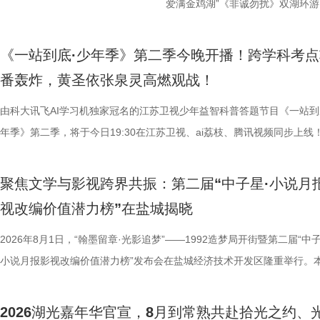
爱满金鸡湖”《非诚勿扰》双湖环游
活动紧密围绕园区“一生一世·爱满金
《非诚勿扰》节目组联合苏州工业
《一站到底·少年季》第二季今晚开播！跨学科考点
官方微博、抖音、视频号及ai荔枝
番轰炸，黄圣依张泉灵高燃观战！
珏、孙嬿婉将携手《非诚勿扰》人
由科大讯飞AI学习机独家冠名的江苏卫视少年益智科普答题节目《一站到
组成“打卡团”阵容，带领多组情侣
年季》第二季，将于今日19:30在江苏卫视、ai荔枝、腾讯视频同步上线
觅缘之旅。 图片8.png 苏州是
位优秀少年集结登场，开启一场兼具脑力竞速、知识比拼与团队协作的全
语，一面是工业园区的摩登璀璨。本
量。首期赛场就将迎来二选一残酷对决，十位选手分为两支战队同台竞技
依托金鸡湖与独墅湖双湖水域联动
聚焦文学与影视跨界共振：第二届“中子星·小说月
有一支队伍能够晋级进入下一赛程，层层试炼、步步突围，谁能顶住压力
心动美好的浪漫之旅。打卡动线贯
视改编价值潜力榜”在盐城揭晓
而出？答案今晚揭晓！ PBL项目挑战开启！少年们直面多重考核
02、独墅湖月亮湾码头、飞翔雕塑
较于第一季，本季赛制紧扣新课标要求和育人导向实现全方位升级，创新
2026年8月1日，“翰墨留章·光影追梦”——1992造梦局开街暨第二届“中子
融天幕、月光码头九大地标，让参
PBL项目挑战模式，模拟真实学习场景，让学习跳出纸面、落地实践，真
小说月报影视改编价值潜力榜”发布会在盐城经济技术开发区隆重举行。
浪漫故事。 图片9.png 打卡之
行知行合一、学以致用的教育内核。节目依托科大讯飞AI学习机专业教研
活动由中国世界电影学会、江苏省作家协会、中共盐城市委宣传部、盐城
地居民及外籍人士、港澳台同胞提
加持、学科专家权威解读，以科学化、专业化教育力量赋能少年成长，助
化广电和旅游局、盐城经济技术开发区指导，江苏世纪新城投资控股集团
02两座旅游驿站，在“婚拍友好驿
2026湖光嘉年华官宣，8月到常熟共赴拾光之约、