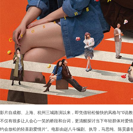
影片自成都、上海、杭州三城路演以来，即凭借轻松愉快的风格与“0说教
不仅有很多让人会心一笑的桥段和台词，更清醒探讨当下年轻群体对爱情的
约会放松的轻喜剧爱情片”。电影由赵八斗编剧、执导，马思纯、陈昊森领