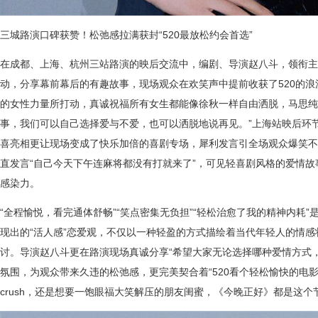
三城路演口碑获赞！松弛感拉满获封“520最放松约会首选”
在成都、上海、杭州三站路演的映后交流中，编剧、导演赵八斗，领衔主
动，分享幕前幕后的有趣故事，现场观众在欢笑声中提前收获了520的
的女性力量所打动，真诚祝福所有女生都能像徐秋一样自由洒脱，马思纯
事，我们可以自己选择爱与不爱，也可以洒脱地说再见。”上海站映后环
喜亮相更让现场变成了快乐加倍的喜剧专场，犀利发言引全场观众爆笑不
直发言“自己今天下午连麻将都没有打就来了”，可见轻喜剧风格的爱情
感染力。
“全程愉悦，看完通体舒畅”“笑点密集无负担”“轻松治愈了我的精神内耗
现出的“活人感”恋爱观，不仅以一种轻盈的方式描绘着当代年轻人的情
讨。导演赵八斗更在路演现场真诚分享“希望大家无论选择哪种爱情方式，
氛围，为观众带来久违的松弛感，更完美契合着“520看个轻松愉快的电
crush，还是想要一饱眼福大笑解压的朋友闺蜜，《今晚正好》都是这