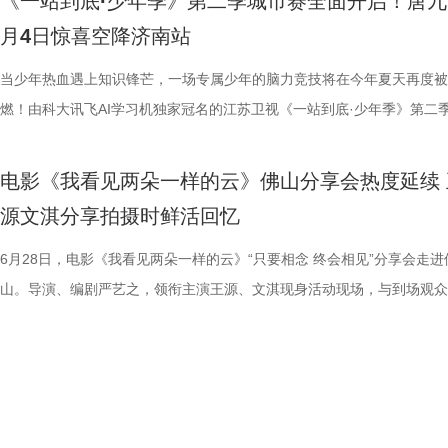
《一站到底·少年季》第二季城市赛全面开启！唐九
限公司、深圳市八合里投资有限公司、北京高兴文化传媒有限公司、深圳
辉海外电影有限公司、北京我行文化发展有限公司、天津猫眼微影文化传
谓“穷则思变，变则思通”，7月1日，镇江队宣布调整教练团队，由副领队
围攻，将以贴脸搏杀、招招见血的狠戾打斗为观众带来直白生猛的感官冲
配乐卡点、鲜明的角色塑造、极具风格化的镜头调度，打造出独一无二的
98%、豆瓣评分7.9、淘票票评分9.4、猫眼评分9.4，正在好评热映中。 
月4日惊喜空降济南站
月珠宝有限公司、比高集团控股有限公司、广东猿能量体育发展有限公司
限公司、北京锦橙文化传媒有限公司、晋思拓展有限公司、北京微梦创科
兼任教练员，统筹球队训练、管理工作；特聘德拉甘・斯坦季奇为技术总
也让杰森·斯坦森标志性的暴力美学得到更充分的释放。 硬汉蒙冤解恨复
风格和质感，影响了后世无数影视创作。 值得一提的是，这部影片与中
影《火遮眼》北京路演现场图-大合影.jpg 谢苗回顾终极混战打了18晚 众
品，星辉海外电影有限公司、北京我行文化发展有限公司、天津猫眼微影
技术有限公司联合出品。影片将于明日全国上映，“至尊无敌杯”即将盛大
韩崑（kun）担任守门员教练；戴杨负责技术分析。德拉甘·斯坦季奇精
力全开 海外口碑未映先热 点燃期待 电影《怒之杀》讲述了富豪蒂布遭遇
着深厚的缘分。当年影片大量内景戏份均在北京电影制片厂摄影棚搭建摄
卷出动作戏新高度 电影《火遮眼》集结全球五位实战动作高手，上演不
当少年热血遇上知识锋芒，一场专属少年的脑力竞技将在今年夏天再度被
传媒有限公司、北京锦橙文化传媒有限公司、晋思拓展有限公司、北京微
赛，我们影院见！
文、英语、塞尔维亚语，持欧足联A级教练证书。他与镇江渊源颇深，早
身亡后，贴身保镖科尔·里德被栽赃为凶手，遭到全境通缉。为躲避警方
昆汀率剧组在此驻扎拍摄长达三个月，并特邀袁和平出任武术指导，袁家
的巅峰对决，一招一式不留退路，暴烈的拼杀，喷涌的怒火，打出了极致
燃！由科大讯飞AI学习机独家冠名的江苏卫视《一站到底·少年季》第二
科网络技术有限公司联合出品。影片今日上映，诚邀广大观众步入影院，
2017年就担任镇江华萨文旅足球俱乐部（中乙）职业队第一助理教练，
捕，也为了查明真相、替老板复仇，科尔登上一艘驶向公海的远洋货轮，
演“疯狂88人”，并联合一众中方人员、华人影人协同创作。追溯创作根源
听冲击。北京路演现场，观众称赞打戏镜头给得非常扎实，每一招的攻防
式启动选手招募。作为全国青少年益智科普答题节目标杆，新一季节目在
这场融汇喜剧色彩与竞技魅力、兼具欢笑与热血的绿茵较量。
执行主教；2018年，出任镇江华萨文旅足球俱乐部（中乙）职业队第一
外卷入一场牵涉国际势力的巨大阴谋。货轮成为血色牢笼，一场避无可避
汀深度热爱邵氏经典功夫片，《杀死比尔》的动作美学、叙事内核甚至配
解都一览无余，彰显出“港产动作片最硬派的暴力美学”。谈及让无数观众
打磨、题目梯度、内容设计上也将迎来全面的重磅升级。 与此同时，备
电影《我看见两朵一样的云》佛山分享会热度延续 
练。 展望后续的比赛，刘丹表示，整个队伍都在一个求新求变的状态，
上密室死斗正式打响。 影片在海外首次官宣后，就引起了热烈反响，海
深受经典港式武侠熏陶。 此次定档8月7日的《杀死比尔：血色全传》，
了”的终极混战戏，谢苗透露总共拍了18个晚上，天黑就开打，天亮就收
的线下城市赛也同步火热开启，首场线下城市赛定于7月4日在山东济南
源文淇分享拍摄时鲜活回忆
练组也会给队员带来一些新鲜感，让一切向好的方向发展。“作为教练组
纷纷留言表示期待，直言：“记忆中的杰森·斯坦森又杀回来了！”“为了杰
原昆汀导演原生创作意图的终极导剪版，包含海外公映的《杀死比尔1》
不仅五位演员之间需要默契，还要跟摄影机配合，其中有个镜头拍足8个
宇城隆重举办。新一季的智慧风暴将从泉城出发，再次席卷全国，寻找最
们会努力提供一切可能的帮助，去制定一个比较详细的目标和规划，从进
一定第一时间冲进影院！”也有网友对释出的预告印象深刻，表示：“近身
《杀死比尔2》，更追加多段从未公开的全新动画素材；放映中途设置15
时，只为捕捉到最完美的动作瞬间。这场戏的动作编排难度之高，也让谢
力与临场风采的“小小站神”！ 首季斩获全网热搜520+ “脑综天花板”回归
6月28日，电影《我看见两朵一样的云》“只要相念 终会相见”分享会走进
球、得一分、赢一场去逐步完成。”刘丹说道。 虽然成绩不理想，镇江球
戏干净利落，一枪爆头的场面刺激生猛，我预感这将是一场值回票价的视
中场休息，让大家更为舒适观影，尽情沉淀影片浓烈情绪，可谓是前所未
忆犹新。有个镜头是王伟被打到一边，重新加入战团时要用一个滑跪走位
接暑期档 回顾上一季，《一站到底·少年季》自开播以来便持续领跑同档
山。导演、编剧严艺之，领衔主演王源、文淇现身活动现场，与到场观众
是对主队给予了最大的支持。“现在已经没有任何压力了，我们比任何球
宴。”“没想到短短二十秒的预告里有这么多冲击力十足的画面，被围困在
不容错过的大银幕体验。 血色宿命启幕 利刃新娘踏上终极复仇之路 《杀
柏龙扎向纳文的刀，为找准出刀、踩刀的时间点，几位演员练习了很久。
艺赛道，交出了一份惊艳的行业成绩单。节目CSM35城与71城平均收视
影片角色内核与幕后创作等内容展开深度交流，现场氛围热烈，掌声不断
敢拼！”“我们只需要轻装上阵，胜利一定会水到渠成的！”球迷们纷纷在
还能一人爆头多个敌人，干净利落的打斗超出了我的预想！”影片在保留杰
尔：血色全传》以极致惨烈的悲剧开篇，全程围绕女主“新娘”的终极复仇
坦言，拍摄这部电影的心理压力有点大，因为大家都想把最好的一面展示
突破1%，稳居同时段收视TOP2，展现出强大的观众黏性。 网络热度同
片中，阿志（王源 饰）始终对眼前世界的真实性保持怀疑，并执着寻找
台留言道。 那么，究竟是泰州队如愿赢下这关键三分，还是镇江队“爆冷
斯坦森最具代表性的动作风格的同时，又加入了海上封闭货轮的场景设定
展开，层层递进谱写了一场贯穿全篇的血色救赎与复仇史诗。作为前杀手
来，全都不怕累、自己卷，却也因此在动作呈现上碰撞出了不少新东西。 
面引爆。整季节目全网曝光量超16亿，相关短视频播放量累计达5亿，强
案的线索。古灵精怪的小一（文淇 饰）闯入他的生活，也让这场关于真
分？今晚19:30，锁定江苏卫视、ai荔枝《江苏超会玩》，悬念即将揭晓
信这个孤狼杀神在高压环境中极限反杀复仇的故事，将为中国观众带来更
“新娘”在发现自己怀有身孕后意欲金盆洗手，远走他乡。谁知，看似寻常
电影《火遮眼》北京路演现场图-领衔主演谢苗.jpg 人物旧伤疤背后藏着
获全网热搜热榜529个；在猫眼腾讯视频电视综艺热度榜13次登顶TOP1
的探寻有了新的方向。两人在真假难辨的世界中相遇相伴、彼此影响，共
奇、更直白生猛的感官体验。 电影《怒之杀》由中国电影集团公司进口
礼彩排，却遭遇了一场惨绝人寰的屠戮。前爱人暨杀手组织头目比尔带领
杨恩又解读雨晴用手语说气话 北京路演现场不乏已经三刷、五刷，既有
频号整季直播观看人数突破300万。从情怀满满的#一站到底回归#，到引
向未知的出口。电影由严艺之导演、编剧，吴楠联合编剧，王源、文淇领