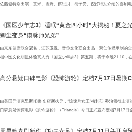
浸观影 首批观众口碑出炉 19时17分，随着影厅灯光渐暗，这场等待了1
搭配等内容，为大家分享实用健康知识。挑战过程中，夏之光化身高卿尘
的情感内核。观众们被片中细腻情感深度共情，尤其是洋葱头断奶独立的
启为期五天的全国路演，主创团队将悉数现身映后见面会，与首批观众进
佐藤健特别出演，艾米、雪野、蔡思贝、胡予安、倪好特别介绍的喜剧电
“登船”仪式正式开启。200余名观众在大银幕上沉浸式体验了这场无处可
“场外热线”，隔空支招默契十足，现场火花不断。最后，陈妍希、高卿尘
段，成为全片情绪高光。考拉妈妈Hana整日背着幼崽，即便负重疲惫，
度交流，倾听最新鲜、最真实的观影反馈。 周星驰片场高
《功夫女足》发布“来吧！出招！”版预告及“坐等开场”版海报，并将于明
轮回噩梦。漆黑封闭的影厅完美贴合了游轮孤立无援的压抑氛围，环绕音
验了针灸调理，在轻松欢乐的氛围中收获更多养生知识。 从破解中风谜
分开后仍隔着围栏不停呼唤、四处寻觅的模样，完美复刻人间父母“想放
戏，脑洞大开点燃爆笑赛事 在今日发布的“众神经归位”喜
式上映。随着“至尊无敌杯”赛事进入倒计时，来自世界各地的顶尖球队高
《国医少年志3》睡眠“黄金四小时”大揭秘！夏之
海风、空荡走廊的脚步声、细碎琴音尽数放大。海面风暴来袭时的压迫感
观耳识健康，再到“肾先生”国医讲堂和护肾求真挑战，国医少年团还将解
舍不得”的矛盾心绪。还有20年前远渡重洋的老祖宗淘淘，克服物种繁育
辑中，周星驰导演那原汁原味的无厘头幽默再度席卷片场。演员们在拍摄
结，一场融合功夫奇招与绿茵较量的爆笑视听盛宴即将拉开帷幕。影片讲
卿尘变身“摸脉师兄弟”
轮内部空旷幽深的窒息氛围，在大银幕与环绕声的加持下被极致放大。 “
些容易被忽视的身体提醒？锁定今晚21:10江苏卫视、ai荔枝播出的《国
限，诞下全球唯一海外存活考拉双胞胎，保育员青姐二十余年与它“相爱
情投入，在一次次的尝试中挖掘自身更多可能。周星驰导演也亲自下场示
“至尊无敌杯”开赛在即，一众顶尖球队即将展开一场前所未有的巅峰对决
影院观看《恐怖游轮》的体验，确实要比以前在电脑上看强多了，无论视
年志3》，更多关于护肾与健康生活的答案，等你一起揭晓！
杀”，从初见胆怯到晚年细心照料，一整本泛黄饲养日记写满人与动物的
用标志性的无厘头表演为演员打开思路，从节奏把控到表情拿捏，逐一拆
此时的女足队员们开局直接拿了地狱难度剧本？！对手各个身怀绝技，外
由京东健康联合冠名，江苏卫视、音你文化联合出品，聚仁传媒承制的全
果还是相应的沉浸感，都令我感慨‘这票补得值’。”有影迷在映后感叹道。
羁绊。 图片7.jpg 图片8 (1).jpg 除了园内朝夕相伴，纪录片还跨越山海
反复调整，帮助全组迅速进入“星”式喜剧状态，将其独特的喜剧风格融入
在层层施压，赛场诡计一环套一环……她们能否靠功夫在绿茵场上逆风翻
档中医文化明星体验真人秀《国医少年志3》第五期，将于今晚21:10，
观众表示：“全程没有突兀的jump scare，却让每一寸寂静都透着未知的
洲溯源。20 年前护送考拉来华的保育专家、澳洲本土考拉保育员再度重
个镜头。三位主演亦坦言，星爷的无厘头喜剧风格极具感染力，这场大师
我们拭目以待！ “坐等开场”版海报.jpg 技能足球各显神通，绿茵对决爆
卫视、ai荔枝播出。本期，国医少年团将从睡眠难题、痛经科普到三高调
意。全场影迷屏息观影、情绪同频，这种集体沉浸式的紧绷感，让影片的
两地守护者回望当年并肩种树、改造家园的岁月。澳洲野外栖息地退化、
导与演员突破自我的碰撞，令人对影片期待值拉满。 同步
电影《功夫女足》脑洞大开，将功夫与足球融合成一个颠覆想象、高能爆
解锁一堂贴近打工人、女性群体和年轻人日常生活的健康课。睡不着、痛
高分悬疑口碑电影《恐怖游轮》定档7月17日暑期
氛围格外真实。” 影片结束后，不少观众仍在影厅内驻足讨论。“第一次
考拉濒危的现实镜头，搭配长隆迁地保护的二十年实践，让这份情感跳出
的“今日开赛”版海报中，功夫女队全员集结，飒爽英姿气场全开，个个拿
全新世界。在这里，比赛不再是常规的体力与战术较量，而是各个队伍绝
忍、吃得咸、糖分高，这些看似普通的小问题，背后究竟藏着哪些身体信
反转惊到，时隔多年坐在大银幕重看，完全是两种感受。它厉害的不是单
园区，升华为跨越国界、守护同一物种的共同初心。从考拉母子、奶爸奶
核武器，散发着一股来势汹汹的气势，似乎随时准备迎战！明亮海报呈现
奇招的碰撞。今日发布的“来吧！出招！”版预告中，“至尊无敌杯”赛事启
1、睡眠难题引共鸣，夏之光摸脉“开挂” “好烦又睁眼到夜半”，节目一开
烧脑反转，而是一整套严丝合缝的循环叙事，越品越压抑。”一位影迷在
考拉、中澳保育同行三重情感线，让观众看见：爱不分物种，牵挂不分距
氛围，搭配热血功夫元素，展现出周星驰作品里特有的荒诞而欢乐的喜剧
队员们开局就闯入大型高手内卷现场。参赛各队绝活花样百出：梨花队凭
宇宙用一首改编曲《若是睡眠还没来》唱出失眠人的真实心声。陈妍希、
由英国导演克里斯托弗·史密斯执导，“惊悚片女王”梅利莎·乔治领衔主演
分享道。还有观众感叹：“在电脑上看过无数遍，但坐在电影院里，那些
图片10 (1).jpg 图片9.jpg 以纪实为载体，藏在温柔画面里的硬核自然科普
围。这场各路奇人爆笑集结的奇幻赛事，必将为观众奉上一段兼具极致笑
美瞳大法把控全场，珊瑚队巨人射门输出攻击力拉满......各路对手招式天
尘纷纷认领睡眠困扰，李雅娟一句“我睡眠超过八小时才能睡够”，更让全
口碑悬疑惊悚电影《恐怖游轮》（Triangle）今日正式宣布定档7月17日
的画面完全变了一个模样。” 越挣扎越循环 暑期档最“冷”选择 正如定档
愈之外，节目始终坚守专业科普底色，把冷门考拉知识点转化为老少皆宜
燃爽功夫对决的高能体验。 周星驰脑洞全开，解锁功夫女
空，难题一波接着一波袭来，一场欢乐“大乱斗”就此展开。面对愈战愈强
慕不已。睡不着、睡不醒、半夜醒来难再入睡，原来不少人都有自己的睡
上映，并同步释出定档海报及定档预告。《恐怖游轮》自2009年问世以
所写——“越挣扎，越循环”，当命运开始重复，每一次试图逃离的努力，
懂内容，成为无数家长首选亲子自然教育素材。镜头向观众呈现长隆二十
大看点 纵观整部影片，其所展现出的多重艺术维度与情感
手和层出不穷的圈套，这支内忧外患的“奇兵”能否在赛前重塑信任、突破
题。 本期节目，北京中医药大学中医学院党委书记，曾任北京中医药大
借精妙绝伦的叙事结构、层层递进的悬疑反转以及令人细思极恐的结局，
周星驰喜剧新作《功夫女足》定档7月11日并开启