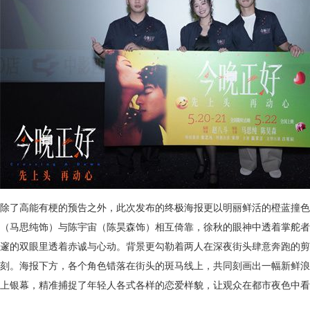
除了高能有梗的预告之外，此次发布的终极海报更以明丽鲜活的橙蓝撞色
（马思纯饰）与陈宇宙（陈昊森饰）相互倚靠，徐秋的眼神中透着掌舵者
邃的双眼里透着赤诚与心动。背景更勾勒着两人在深夜街头肆意奔跑的剪
刻。海报下方，各个角色错落在街头的斑马线上，共同刻画出一幅新鲜浪
上银幕，精准捕捉了年轻人各式各样的恋爱样貌，让观众在都市夜色中看